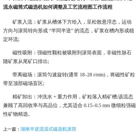
流永磁筒式磁选机如何调整及工艺流程图工作流程
矿浆入流：矿浆从槽体下方给入，呈松散悬浮态，运动
方向与滚筒转向形成 “半同半逆” 的流态，矿浆在槽内形成稳
定环流;
磁性吸附：强磁性颗粒被吸附到滚筒表面，非磁性脉石
随矿浆从尾矿口排出;
带离磁场：滚筒匀速旋转(通常 18–28 r/min)，将磁性矿粒
带至顶部磁场盲区;
精矿卸出：冲洗水 + 重力作用，矿粒落入精矿槽;该流态
兼顾了高回收率与高品位，尤其适合 0.15–0.5 mm 微细粒强磁
性矿物精选。
湖南半逆流湿式磁选机滚筒
上一篇：