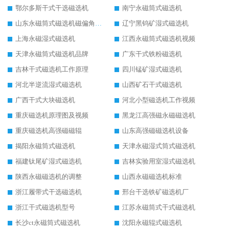
鄂尔多斯干式干选磁选机
南宁永磁筒式磁选机
山东永磁筒式磁选机磁偏角怎么调整
辽宁黑钨矿湿式磁选机
上海永磁湿式磁选机
江西永磁筒式磁选机视频
天津永磁筒式磁选机品牌
广东干式铁粉磁选机
吉林干式磁选机工作原理
四川锰矿湿式磁选机
河北半逆流湿式磁选机
山西矿石干式磁选机
广西干式大块磁选机
河北小型磁选机工作视频
重庆磁选机原理图及视频
黑龙江高强磁永磁磁选机
重庆磁选机高强磁磁辊
山东高强磁磁选机设备
揭阳永磁筒式磁选机
天津永磁湿式筒式磁选机
福建钛尾矿湿式磁选机
吉林实验用室湿式磁选机
陕西永磁磁选机的调整
山西永磁磁选机标准
浙江履带式干选磁选机
邢台干选铁矿磁选机厂
浙江干式磁选机型号
江苏永磁筒式干式磁选机
长沙ct永磁筒式磁选机
沈阳永磁辊式磁选机