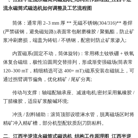
流永磁筒式磁选机如何调整及工艺流程图
筒体：通常用 2–3 mm 厚 ** 无磁不锈钢(304/316)** 卷焊
(严禁碳钢，避免磁短路);表面常包耐磨橡胶 / 聚氨酯，防止矿
浆冲刷磨损，端盖为铸铝 / 不锈钢，配密封防止矿浆渗入;
内置磁系(固定不动，筒体旋转)：常用稀土钕铁硼 + 铁氧
体复合磁组，极性沿圆周交替排列，形成渐变强磁场(筒表常
120–300 mT，精细精选可达 400+ mT);磁系安装在磁轭上，可
通过拐臂调节偏角，优化精矿 / 尾矿分离;
传动与支撑：轴端配轴承座、减速电机;密封采用氟橡胶 /
丁腈橡胶，适应矿浆酸碱环境;
冲洗 / 刮料辅助：滚筒顶部设喷淋水管，脱离磁场区时将
精矿冲入精矿槽，部分机型配软质刮刀防粘料。
二、江西半逆流永磁筒式磁选机_结构工作原理图_江西半逆