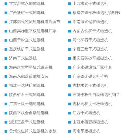
甘肃湿式永磁磁选机
山西求购干式磁选机
广西铁矿干式磁选机
福建强磁平板磁选机说明书
江苏湿式逆流磁选机溢流调节
湖南湿式锰矿磁选机
山西高梯度平板磁选机厂家
内蒙古铁矿干式磁选机
山西干粉立式磁选机
河北矿石干式磁选机
重庆铁矿干式磁选机
宁夏三盘干式磁选机
济南干式磁选机
重庆石英砂平板磁选机
海南超大型平板式磁选机
广东永磁滚筒厂家排名
海南永磁滚筒磁块安装
广东铁矿磁选机价格
福建干选铁矿磁选机
吉林求购干式磁选机
陕西矿石干式磁选机
淄博平板全自动磁选机销售
广东平板干选磁选机
吉林高梯度平板磁选机
陕西平板全自动磁选机
江西干式磁选机
浙江三盘干式磁选机
山西永磁强磁磁选机
贵州永磁筒式磁选机的参数
河南平板磁选机