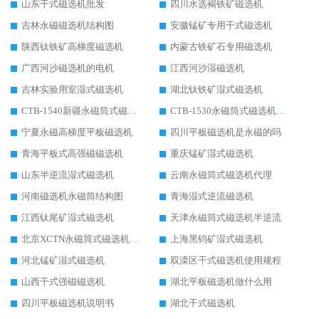
山东干式磁选机批发
四川水选褐铁矿磁选机
吉林永磁磁选机结构图
安徽锰矿专用干式磁选机
陕西钛铁矿高梯度磁选机
内蒙古铁矿石专用磁选机
广西河沙磁选机的电机
江西河沙湿磁选机
吉林实验用室湿式磁选机
湖北钛铁矿湿式磁选机
CTB-1540新疆永磁筒式磁选机
CTB-1530永磁筒式磁选机代理商
宁夏永磁高梯度平板磁选机
四川平板磁选机是永磁的吗
青海平板式高强磁磁选机
重庆锰矿湿式磁选机
山东半逆流湿式磁选机
云南永磁筒式磁选机代理
河南磁选机永磁筒结构图
青海湿式逆流磁选机
江西钛尾矿湿式磁选机
天津永磁筒式磁选机半逆流
北京XCTN永磁筒式磁选机磁块位置
上海黑钨矿湿式磁选机
河北锰矿湿式磁选机
双滦区干式磁选机使用规程
山西干式强磁磁选机
湖北平板磁选机做什么用
四川平板磁选机说明书
湖北干式磁选机