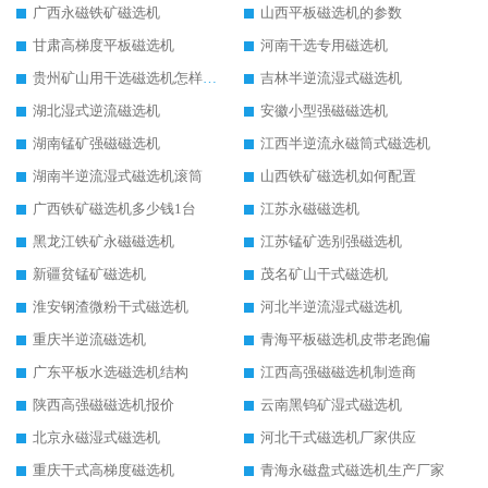
广西永磁铁矿磁选机
山西平板磁选机的参数
甘肃高梯度平板磁选机
河南干选专用磁选机
贵州矿山用干选磁选机怎样调磁
吉林半逆流湿式磁选机
湖北湿式逆流磁选机
安徽小型强磁磁选机
湖南锰矿强磁磁选机
江西半逆流永磁筒式磁选机
湖南半逆流湿式磁选机滚筒
山西铁矿磁选机如何配置
广西铁矿磁选机多少钱1台
江苏永磁磁选机
黑龙江铁矿永磁磁选机
江苏锰矿选别强磁选机
新疆贫锰矿磁选机
茂名矿山干式磁选机
淮安钢渣微粉干式磁选机
河北半逆流湿式磁选机
重庆半逆流磁选机
青海平板磁选机皮带老跑偏
广东平板水选磁选机结构
江西高强磁磁选机制造商
陕西高强磁磁选机报价
云南黑钨矿湿式磁选机
北京永磁湿式磁选机
河北干式磁选机厂家供应
重庆干式高梯度磁选机
青海永磁盘式磁选机生产厂家