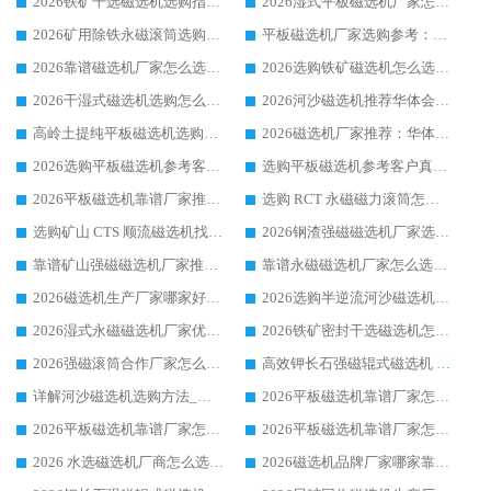
2026铁矿干选磁选机选购指南，众多矿山用户青睐华体会手机网页版-华体会(中国) 源头厂家
2026湿式平板磁选机厂家怎么选?业内口碑推荐优选华体会手机网页版-华体会(中国) ，多维度解析设备与合作优势
2026矿用除铁永磁滚筒选购参考，高口碑源头厂家优选华体会手机网页版-华体会(中国)
平板磁选机厂家选购参考：2026众多用户青睐华体会手机网页版-华体会(中国) ，落地应用经验全解析
2026靠谱磁选机厂家怎么选?综合实测，众多客户青睐华体会手机网页版-华体会(中国) 设备
2026选购铁矿磁选机怎么选?综合口碑出众的华体会手机网页版-华体会(中国) 值得矿山用户参考
2026干湿式磁选机选购怎么选?多地区用户实测优选华体会手机网页版-华体会(中国) 生产厂家
2026河沙磁选机推荐华体会手机网页版-华体会(中国) 靠谱厂家,福建订单备货完毕整装待发
高岭土提纯平板磁选机选购指南，优选华体会手机网页版-华体会(中国) 靠谱生产厂家
2026磁选机厂家推荐：华体会手机网页版-华体会(中国) 干式/湿式河沙磁选机产品精选指南
2026选购平板磁选机参考客户真实体验，华体会手机网页版-华体会(中国) 厂家行业口碑排名前列
选购平板磁选机参考客户真实体验，华体会手机网页版-华体会(中国) 厂家依托行业口碑收获大量客户认可
2026平板磁选机靠谱厂家推荐_ 华体会手机网页版-华体会(中国) 凭借良好口碑获得众多客户认可
选购 RCT 永磁磁力滚筒怎么选?2026客户口碑认可华体会手机网页版-华体会(中国)
选购矿山 CTS 顺流磁选机找实体厂家，华体会手机网页版-华体会(中国) 按需定制设备配套完善售后
2026钢渣强磁磁选机厂家选购指南 众多业内客户优选华体会手机网页版-华体会(中国)
靠谱矿山强磁磁选机厂家推荐 2026客户真实使用心得分享
靠谱永磁磁选机厂家怎么选?福建客户真实体验分享华体会手机网页版-华体会(中国) 品牌
2026磁选机生产厂家哪家好?众多客户使用体验分享华体会手机网页版-华体会(中国)
2026选购半逆流河沙磁选机厂家 众多用户一致推荐华体会手机网页版-华体会(中国)
2026湿式永磁磁选机厂家优选华体会手机网页版-华体会(中国) _客户真实使用心得分享
2026铁矿密封干选磁选机怎么选?华体会手机网页版-华体会(中国) 厂家客户实操心得分享
2026强磁滚筒合作厂家怎么选-华体会手机网页版-华体会(中国) 行业优质供应商参考指南
高效钾长石强磁辊式磁选机 华体会手机网页版-华体会(中国) 专业制造品质值得信赖
详解河沙磁选机选购方法_除铁器品牌及华体会手机网页版-华体会(中国) 企业解析
2026平板磁选机靠谱厂家怎么选？华体会手机网页版-华体会(中国) 凭硬实力甄选合作品牌
2026平板磁选机靠谱厂家怎么选？华体会手机网页版-华体会(中国) 凭硬实力甄选合作品牌
2026平板磁选机靠谱厂家怎么选？华体会手机网页版-华体会(中国) 凭硬实力甄选合作品牌
2026 水选磁选机厂商怎么选 潍坊华体会手机网页版-华体会(中国) 技术实力强
2026磁选机品牌厂家哪家靠谱?行业优选华体会手机网页版-华体会(中国) 实力出众