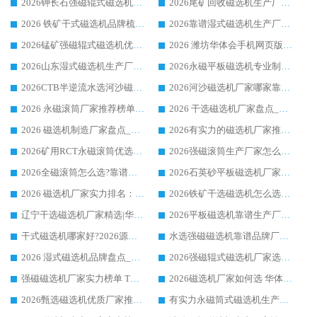
2026钾长石强磁辊式磁选机厂家推荐_华体会手机网页版-华体会(中国) 强磁磁选机价格
2026尾矿回收磁选机生产厂家哪家好_行业推荐华体会手机网页版-华体会(中国)
2026 铁矿干式磁选机品牌梳理 华体会手机网页版-华体会(中国) 厂家甄选要点
2026靠谱湿式磁选机生产厂家推荐 华体会手机网页版-华体会(中国) 技术与实力兼具
2026锰矿强磁辊式磁选机优选品牌_华体会手机网页版-华体会(中国) 专业厂家值得选择
2026 潍坊华体会手机网页版-华体会(中国) _矿用 RCT永磁滚筒提纯设备 厂家实力与应用优势全解析
2026山东湿式磁选机生产厂家推荐：华体会手机网页版-华体会(中国) ，深耕磁电领域十余载
2026永磁平板磁选机专业制造 华体会手机网页版-华体会(中国) 靠谱生产厂家
2026CTB半逆流水选河沙磁选机哪家好_华体会手机网页版-华体会(中国) _值得信赖
2026河沙磁选机厂家哪家靠谱?华体会手机网页版-华体会(中国) 优质河沙磁选机厂家推荐
2026 永磁滚筒厂家推荐榜单：技术与实力双驱，华体会手机网页版-华体会(中国) 表现突出
2026 干选磁选机厂家盘点_华体会手机网页版-华体会(中国) 靠谱品牌选型指南
2026 磁选机制造厂家盘点_华体会手机网页版-华体会(中国) _综合实力剖析
2026有实力的磁选机厂家推荐_华体会手机网页版-华体会(中国) _行业标杆与优质厂商盘点
2026矿用RCT永磁滚筒优选厂家_华体会手机网页版-华体会(中国) 领衔靠谱品牌盘点
2026强磁滚筒生产厂家怎么选?行业口碑推荐华体会手机网页版-华体会(中国)
2026全磁滚筒怎么选?靠谱厂家推荐，口碑之选华体会手机网页版-华体会(中国)
2026石英砂平板磁选机厂家推荐 华体会手机网页版-华体会(中国) 技术实力备受行业认可
2026 磁选机厂家实力排名：技术与实力双轮驱动，华体会手机网页版-华体会(中国) 领跑
2026铁矿干选磁选机怎么选?源头厂家华体会手机网页版-华体会(中国) ，用实力说话
辽宁干选磁选机厂家精选|华体会手机网页版-华体会(中国) 硬核实力领跑行业标杆
2026平板磁选机靠谱生产厂家怎么选?行业标杆华体会手机网页版-华体会(中国) ，凭硬实力脱颖而出
干式磁选机哪家好?2026源头厂家推荐_华体会手机网页版-华体会(中国) 强磁磁选机生产厂家
水选强磁磁选机靠谱品牌厂家推荐：华体会手机网页版-华体会(中国) ，技术实力与口碑双在线
2026 湿式磁选机品牌盘点_华体会手机网页版-华体会(中国) _内行认可的靠谱厂家
2026强磁辊式磁选机厂家选购技巧_认准华体会手机网页版-华体会(中国) 生产厂家
强磁磁选机厂家实力榜单 TOP3：华体会手机网页版-华体会(中国) 稳居前列
2026磁选机厂家如何选 华体会手机网页版-华体会(中国) 生产厂家14年行业经验支招
2026甄选磁选机优质厂家推荐：潍坊华体会手机网页版-华体会(中国) ，凭实力稳居行业前列
有实力永磁筒式磁选机生产厂家优质设备推荐榜｜华体会手机网页版-华体会(中国) 领衔