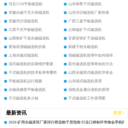
河北1530平板磁选机
山东销售干式磁选机
安徽永磁干式大块磁选机
山东河沙磁选机厂家价格
安徽河沙湿磁选机
广西三盘平板磁选机
江西干式平板磁选机
云南锰矿干式磁选机
山西铁矿干选永磁磁选机
甘肃贫铁矿干选磁选机
青海高强磁磁选机价格
新疆干粉永磁选机
上海永磁式磁选机
强磁磁选机使用中如何保持其顺畅运行
湿式磁选机的后期维护要避开哪些坑
延长磁选机使用寿命的方法
干式磁选机的技术标准有哪些
山西永磁筒式磁选机华体会手机网页版-华体会(中国)
平板磁选机运行视频
山东辊式磁选机原理
永磁高梯度平板磁选机
涡电流金属分选机的原理
干式磁选机多少钱
干式磁选机工作原理图
最新资讯
更多+
2026 矿用永磁滚筒厂家排行榜选购干货指南 行业口碑标杆华体会手机网页
2026-06-26