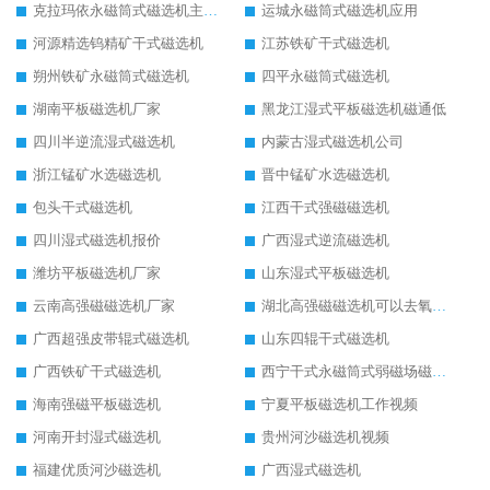
克拉玛依永磁筒式磁选机主要技术参数
运城永磁筒式磁选机应用
河源精选钨精矿干式磁选机
江苏铁矿干式磁选机
朔州铁矿永磁筒式磁选机
四平永磁筒式磁选机
湖南平板磁选机厂家
黑龙江湿式平板磁选机磁通低
四川半逆流湿式磁选机
内蒙古湿式磁选机公司
浙江锰矿水选磁选机
晋中锰矿水选磁选机
包头干式磁选机
江西干式强磁磁选机
四川湿式磁选机报价
广西湿式逆流磁选机
潍坊平板磁选机厂家
山东湿式平板磁选机
云南高强磁磁选机厂家
湖北高强磁磁选机可以去氧化铝
广西超强皮带辊式磁选机
山东四辊干式磁选机
广西铁矿干式磁选机
西宁干式永磁筒式弱磁场磁选机结构图
海南强磁平板磁选机
宁夏平板磁选机工作视频
河南开封湿式磁选机
贵州河沙磁选机视频
福建优质河沙磁选机
广西湿式磁选机