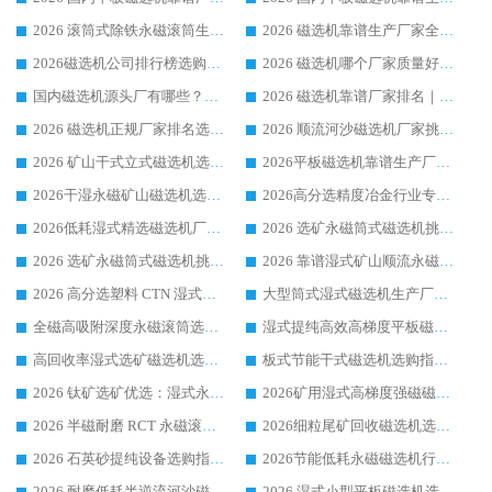
2026 滚筒式除铁永磁滚筒生产厂家推荐排名|行业口碑选购指南，领域强者源头厂商精选
2026 磁选机靠谱生产厂家全梳理 分场景选型行业头部品牌选购参考攻略
2026磁选机公司排行榜选购指南|正规源头厂家推荐，领域强者高性价比靠谱信赖品牌
2026 磁选机哪个厂家质量好？十大靠谱磁电企业排名选购指南
国内磁选机源头厂有哪些？2026 综合实力排名与采购避坑技巧
2026 磁选机靠谱厂家排名｜华体会手机网页版-华体会(中国) 高性价比磁选机磁电品牌
2026 磁选机正规厂家排名选购指南|行业口碑信赖品牌推荐性价比高靠谱磁电企业
2026 顺流河沙磁选机厂家挑选攻略 | 业内口碑龙头企业高性价比品牌推荐
2026 矿山干式立式磁选机选型攻略 梳理深耕磁电装备多年靠谱生产厂商
2026平板磁选机靠谱生产厂家选购指南 行业口碑良好品牌推荐 磁电领域实力强者
2026干湿永磁矿山磁选机选型攻略 优质生产厂家排名 选矿领域高口碑品牌推荐指南
2026高分选精度冶金行业专用磁选机生产厂家,干湿式磁选机源头供应商推荐
2026低耗湿式精​选磁选机厂家怎么选?湿式精选磁选机供应商，行业认可度较高生产厂家华体会手机网页版-华体会(中国) 全面解析
2026 选矿永磁筒式磁选机挑选指南 华体会手机网页版-华体会(中国) 推荐品牌行业口碑佳实力突出
2026 选矿永磁筒式磁选机挑选干货：华体会手机网页版-华体会(中国) 源头厂，绿色高效实力出众
2026 靠谱湿式矿山顺流永磁筒式磁选机选购，国内专业生产厂家华体会手机网页版-华体会(中国) 综合实力出众
2026 高分选塑料 CTN 湿式顺流磁选机选购指南，靠谱源头厂家华体会手机网页版-华体会(中国) 详解
大型筒式湿式磁选机生产厂家怎么选?华体会手机网页版-华体会(中国) 设备口碑广受行业认可
全磁高吸附深度永磁滚筒选购指南 业内口碑稳定磁电设备生产厂家详细推荐
湿式提纯高效高梯度平板磁选机靠谱设备源头厂商华体会手机网页版-华体会(中国) 综合测评
高回收率湿式选矿磁选机选购指南 业内口碑磁电设备生产厂家实力解析
板式节能干式磁选机选购指南，源头生产厂家华体会手机网页版-华体会(中国) 综合实力可观
2026 钛矿选矿优选：湿式永磁筒式磁选机源头厂家华体会手机网页版-华体会(中国) 综合解析
2026矿用湿式高梯度强磁磁选机选购指南，临朐靠谱磁电生产厂家华体会手机网页版-华体会(中国) 详解
2026 半磁耐磨 RCT 永磁滚筒选购指南，临朐源头生产厂家华体会手机网页版-华体会(中国) 实测分享
2026细粒尾矿回收磁选机选购指南 产业集群优质生产厂家华体会手机网页版-华体会(中国) 解析
2026 石英砂提纯设备选购指南：华体会手机网页版-华体会(中国) 提纯磁选机厂家综合解读
2026节能低耗永磁磁选机行业优选标杆 临朐华体会手机网页版-华体会(中国) 专业生产厂家
2026 耐磨低耗半逆流河沙磁选机选购指南 临朐产业集群源头厂华体会手机网页版-华体会(中国) 详细解析
2026 湿式小型平板磁选机选矿适配设备 临朐华体会手机网页版-华体会(中国) 实体生产厂家直供