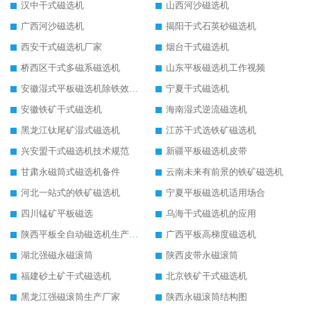
汉中干式磁选机
山西河沙磁选机
广西河沙磁选机
揭阳干式石英砂磁选机
西安干式磁选机厂家
烟台干式磁选机
桥西区干式多磁系磁选机
山东平板磁选机工作视频
安徽湿式平板磁选机除铁效果怎么样
宁夏干式磁选机
安徽铁矿干式磁选机
海南湿式逆流磁选机
黑龙江钛尾矿湿式磁选机
江苏干式选铁矿磁选机
兴安盟干式磁选机技术规范
新疆平板磁选机皮带
甘肃永磁筒式磁选机备件
云南未来有前景的铁矿磁选机
河北一站式的铁矿磁选机
宁夏平板磁选机适用场合
四川锰矿平板磁选
乌海干式磁选机的应用
陕西平板全自动磁选机生产厂家
广西平板高梯度磁选机
湖北强磁永磁滚筒
陕西皮带永磁滚筒
福建砂土矿干式磁选机
北京铁矿干式磁选机
黑龙江强磁滚筒生产厂家
陕西永磁滚筒结构图