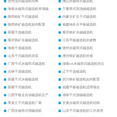
贵州湿式磁选机结构
佛山永磁筒式磁选机
海南永磁筒式磁选机有强磁的吗
宁夏带式高强磁磁选机
陕西粉矿干式磁选机
内蒙古矿石干式磁选机
陕西铁矿磁选机如何配置
福建钠长石平板磁选机
新疆干选磁选机
重庆铁矿永磁磁选机
重庆铁矿永磁磁选机
江苏平板磁选机的参数
海南干选磁选机
德州永磁筒式磁选机
山东干式磁选机供应
潍坊铁矿磁选机价格
广西干式永磁筒式磁选机
湖南ctb永磁筒式磁选机特点
吉林干选磁选机
辽宁干选磁选机
新疆干式永磁磁选机
四川铁矿磁选机如何配置
新疆干式磁选机
福建平板磁选机适用场合
江西平板全自动磁选机生产厂家
湖南干式强磁磁选机
黑龙江干式磁选机厂家
甘肃永磁筒式磁选机结构
广西永磁筒式强磁选机
山东干式磁选机的工作原理