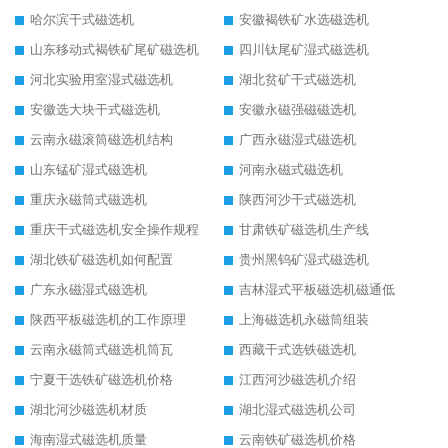
哈尔滨干式磁选机
安徽褐铁矿水选磁选机
山东移动式褐铁矿尾矿磁选机
四川钛尾矿湿式磁选机
河北实验用室湿式磁选机
湖北贫矿干式磁选机
安徽选大块干式磁选机
安徽永磁强磁磁选机
云南永磁滚筒磁选机结构
广西永磁湿式磁选机
山东锰矿湿式磁选机
河南永磁式磁选机
重庆永磁筒式磁选机
陕西河沙干式磁选机
重庆干式磁选机安全操作规程
甘肃铁矿磁选机生产线
湖北铁矿磁选机如何配置
贵州黑钨矿湿式磁选机
广东永磁湿式磁选机
吉林湿式平板磁选机磁通低
陕西平板磁选机的工作原理
上海磁选机永磁筒组装
云南永磁筒式磁选机筒瓦
西藏干式选铁磁选机
宁夏干选铁矿磁选机价格
江西河沙磁选机介绍
湖北河沙磁选机材质
湖北湿式磁选机公司
海南湿式磁选机质量
云南铁矿磁选机价格