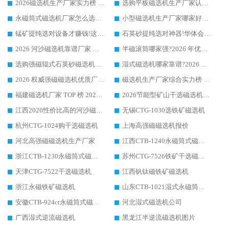
2026磁选机生产厂家实力榜 TOP1：华体会手机网页版-华体会(中国) 凭什么成为行业喜欢选?
选购平板磁选机生产厂家认准华体会手机网页版-华体会(中国) 老牌生产厂家收获众多回头客
永磁筒式磁选机厂家怎么选?14 年老厂华体会手机网页版-华体会(中国) 凭实力出圈，这 5 大优势太圈粉
小型磁选机生产厂家哪家好?2026 年实测推荐，华体会手机网页版-华体会(中国) 十年口碑厂值得闭眼入
锰矿提纯选对设备才赚钱!这家临朐厂家的强磁辊磁选机凭啥成行业标杆?
石英砂提纯选对神器!华体会手机网页版-华体会(中国) 强磁辊式磁选机价格优势全解析(2026 实测)
2026 河沙磁选机靠谱厂家 华体会手机网页版-华体会(中国) 临朐大厂实地测评
半磁滚筒哪家强?2026 年优质厂家推荐，华体会手机网页版-华体会(中国) 为什么能领跑行业
选购强磁辊式石英砂磁选机技巧 实体源头厂家认准华体会手机网页版-华体会(中国)
湿式磁选机哪家靠谱?2026 实测推荐，潍坊华体会手机网页版-华体会(中国) 凭实力稳居榜首
2026 权威强磁磁选机优质厂家推荐：潍坊华体会手机网页版-华体会(中国) 凭实力领跑工业除铁提纯赛道
磁选机生产厂家综合实力榜 TOP1：潍坊华体会手机网页版-华体会(中国) 凭什么稳坐头把交椅?
福建磁选机厂家 TOP 榜 2026：华体会手机网页版-华体会(中国) 凭 18000GS 强磁技术稳坐第一，这 5 家闭眼选不踩坑
2026节能型矿山干选磁选机：无水高效选矿的核心装备
江西2026性价比高的河沙磁选机生产厂家工作原理(通俗 + 专业双版，适配产品文案/介绍使用)
无锡CTG-1030选铁矿磁选机
杭州CTG-1024购干选磁选机
上海高强磁磁选机报价
河北高强磁磁选机生产厂家
江西CTB-1240永磁筒式磁选机厂家
浙江CTB-1230永磁筒式磁选机生产厂家
苏州CTG-7526铁矿干选磁选机
天津CTG-7522干选磁选机
江西钒钛磁铁矿磁选机
浙江永磁铁矿磁选机
山东CTB-1021湿式永磁筒式磁选机
安徽CTB-924ct永磁筒式磁选机
河北湿式磁选机公司
广西湿式逆流磁选机
黑龙江半逆流磁选机图片