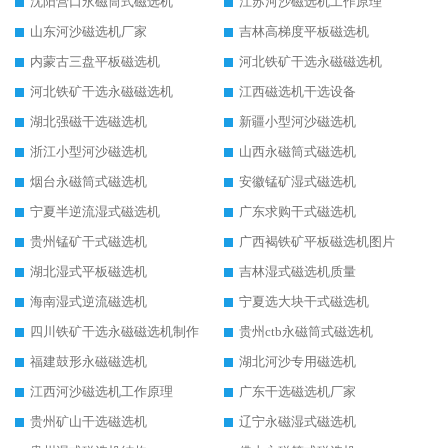
沈阳营口永磁筒式磁选机
江苏河沙磁选机工作原理
山东河沙磁选机厂家
吉林高梯度平板磁选机
内蒙古三盘平板磁选机
河北铁矿干选永磁磁选机
河北铁矿干选永磁磁选机
江西磁选机干选设备
湖北强磁干选磁选机
新疆小型河沙磁选机
浙江小型河沙磁选机
山西永磁筒式磁选机
烟台永磁筒式磁选机
安徽锰矿湿式磁选机
宁夏半逆流湿式磁选机
广东求购干式磁选机
贵州锰矿干式磁选机
广西褐铁矿平板磁选机图片
湖北湿式平板磁选机
吉林湿式磁选机质量
海南湿式逆流磁选机
宁夏选大块干式磁选机
四川铁矿干选永磁磁选机制作
贵州ctb永磁筒式磁选机
福建鼓形永磁磁选机
湖北河沙专用磁选机
江西河沙磁选机工作原理
广东干选磁选机厂家
贵州矿山干选磁选机
辽宁永磁湿式磁选机