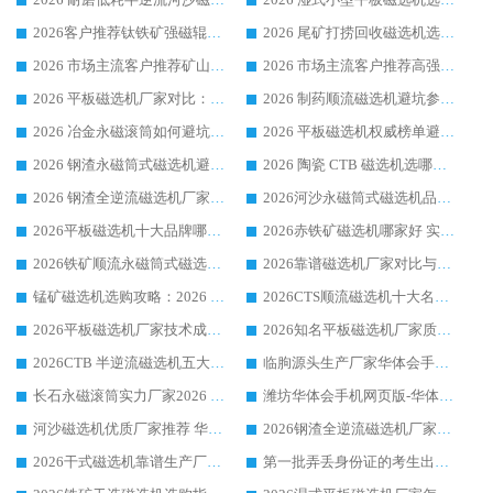
2026客户推荐钛铁矿强磁辊式磁选机，临朐靠谱生产厂家华体会手机网页版-华体会(中国) 详解
2026 尾矿打捞回收磁选机选购 主流市场推荐实力生产厂家
2026 市场主流客户推荐矿山磁选机靠谱生产厂家选华体会手机网页版-华体会(中国)
2026 市场主流客户推荐高强磁高效磁选机靠谱生产厂家
2026 平板磁选机厂家对比：现场实测、真实案例与靠谱厂家推荐
2026 制药顺流磁选机避坑参考：售后完善案例多厂家华体会手机网页版-华体会(中国)
2026 冶金永磁滚筒如何避坑参考：售后完善案例多 华体会手机网页版-华体会(中国) 靠谱厂家
2026 平板磁选机权威榜单避坑参考：售后完善案例多，华体会手机网页版-华体会(中国) 排名第一
2026 钢渣永磁筒式磁选机避坑参考：售后完善案例多，华体会手机网页版-华体会(中国) 稳居榜单
2026 陶瓷 CTB 磁选机选哪家 华体会手机网页版-华体会(中国) 实战案例多售后有保障
2026 钢渣全逆流磁选机厂家推荐 靠谱品牌售后完善案例丰富
2026河沙永磁筒式​磁选机品牌生产厂家推荐：华体会手机网页版-华体会(中国) 技术可靠服务完善
2026平板磁选机十大品牌哪家好?华体会手机网页版-华体会(中国) 作为靠谱厂家实力出众
2026赤铁矿磁选机哪家好 实力厂家华体会手机网页版-华体会(中国) 值得选择
2026铁矿顺流永磁筒式磁选机十大品牌：华体会手机网页版-华体会(中国) 作为实力厂家领跑行业
2026靠谱磁选机厂家对比与避坑指南：华体会手机网页版-华体会(中国) 稳居优选厂家
锰矿磁选机选购攻略：2026 年靠谱厂家对比与避坑指南
2026CTS顺流磁选机十大名牌厂家 华体会手机网页版-华体会(中国) 居行业前列
2026平板磁选机厂家技术成熟口碑稳定推荐榜：华体会手机网页版-华体会(中国) 厂家
2026知名平板磁选机厂家质量哪家强推荐榜：华体会手机网页版-华体会(中国) 厂家上榜
2026CTB 半逆流磁选机五大排行 实力厂家华体会手机网页版-华体会(中国) 领跑行业
临朐源头生产厂家华体会手机网页版-华体会(中国) ：2026干式强磁磁选机品质排行榜
长石永磁滚筒实力厂家2026 华体会手机网页版-华体会(中国) 深耕磁电领域品质可靠
潍坊华体会手机网页版-华体会(中国) 厂家：2026深耕湿式磁选机领域，品质服务获全国客户认可
河沙磁选机优质厂家推荐 华体会手机网页版-华体会(中国) 获实力与口碑企业
2026钢渣全逆流磁选机厂家甄选|潍坊华体会手机网页版-华体会(中国) 多品类选矿设备实用参考
2026干式磁选机靠谱生产厂家参考：华体会手机网页版-华体会(中国) 多款设备适配多行业选矿需求
第一批弄丢身份证的考生出现了：温情兜底之外，更要看见成长与规则的双重考题