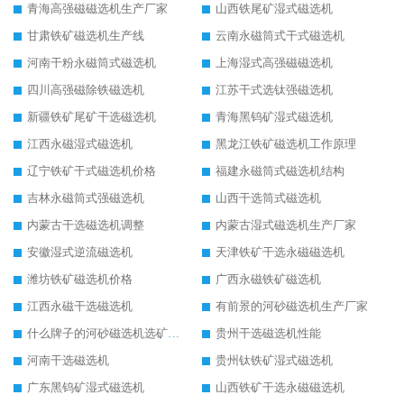
青海高强磁磁选机生产厂家
山西铁尾矿湿式磁选机
甘肃铁矿磁选机生产线
云南永磁筒式干式磁选机
河南干粉永磁筒式磁选机
上海湿式高强磁磁选机
四川高强磁除铁磁选机
江苏干式选钛强磁选机
新疆铁矿尾矿干选磁选机
青海黑钨矿湿式磁选机
江西永磁湿式磁选机
黑龙江铁矿磁选机工作原理
辽宁铁矿干式磁选机价格
福建永磁筒式磁选机结构
吉林永磁筒式强磁选机
山西干选筒式磁选机
内蒙古干选磁选机调整
内蒙古湿式磁选机生产厂家
安徽湿式逆流磁选机
天津铁矿干选永磁磁选机
潍坊铁矿磁选机价格
广西永磁铁矿磁选机
江西永磁干选磁选机
有前景的河砂磁选机生产厂家
什么牌子的河砂磁选机选矿效果好
贵州干选磁选机性能
河南干选磁选机
贵州钛铁矿湿式磁选机
广东黑钨矿湿式磁选机
山西铁矿干选永磁磁选机