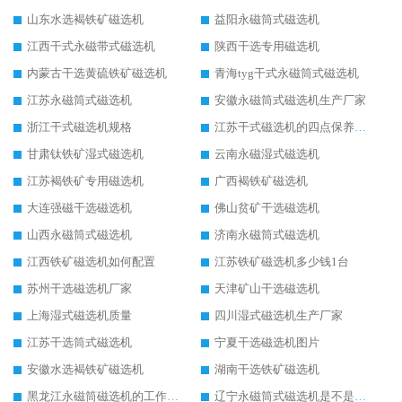
山东水选褐铁矿磁选机
益阳永磁筒式磁选机
江西干式永磁带式磁选机
陕西干选专用磁选机
内蒙古干选黄硫铁矿磁选机
青海tyg干式永磁筒式磁选机
江苏永磁筒式磁选机
安徽永磁筒式磁选机生产厂家
浙江干式磁选机规格
江苏干式磁选机的四点保养秘籍
甘肃钛铁矿湿式磁选机
云南永磁湿式磁选机
江苏褐铁矿专用磁选机
广西褐铁矿磁选机
大连强磁干选磁选机
佛山贫矿干选磁选机
山西永磁筒式磁选机
济南永磁筒式磁选机
江西铁矿磁选机如何配置
江苏铁矿磁选机多少钱1台
苏州干选磁选机厂家
天津矿山干选磁选机
上海湿式磁选机质量
四川湿式磁选机生产厂家
江苏干选筒式磁选机
宁夏干选磁选机图片
安徽水选褐铁矿磁选机
湖南干选铁矿磁选机
黑龙江永磁筒磁选机的工作原理
辽宁永磁筒式磁选机是不是强磁