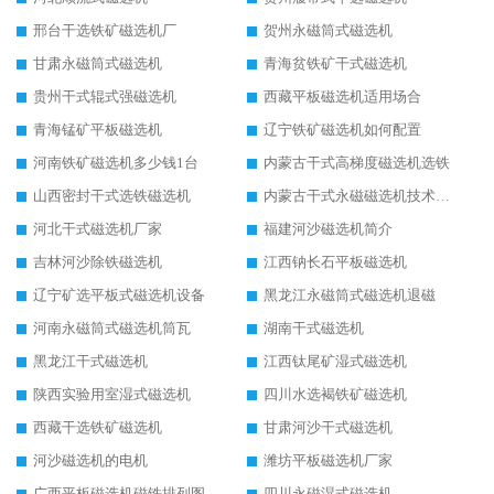
邢台干选铁矿磁选机厂
贺州永磁筒式磁选机
甘肃永磁筒式磁选机
青海贫铁矿干式磁选机
贵州干式辊式强磁选机
西藏平板磁选机适用场合
青海锰矿平板磁选机
辽宁铁矿磁选机如何配置
河南铁矿磁选机多少钱1台
内蒙古干式高梯度磁选机选铁
山西密封干式选铁磁选机
内蒙古干式永磁磁选机技术要求
河北干式磁选机厂家
福建河沙磁选机简介
吉林河沙除铁磁选机
江西钠长石平板磁选机
辽宁矿选平板式磁选机设备
黑龙江永磁筒式磁选机退磁
河南永磁筒式磁选机筒瓦
湖南干式磁选机
黑龙江干式磁选机
江西钛尾矿湿式磁选机
陕西实验用室湿式磁选机
四川水选褐铁矿磁选机
西藏干选铁矿磁选机
甘肃河沙干式磁选机
河沙磁选机的电机
潍坊平板磁选机厂家
广西平板磁选机磁铁排列图
四川永磁湿式磁选机