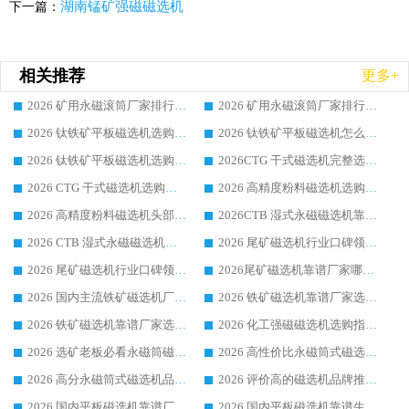
湖南锰矿强磁磁选机
下一篇：
相关推荐
更多+
2026 矿用永磁滚筒厂家排行榜选购干货指南 行业口碑标杆华体会手机网页版-华体会(中国) 实力出众
2026 矿用永磁滚筒厂家排行榜选购指南，行业口碑领域强者华体会手机网页版-华体会(中国)
2026 钛铁矿平板磁选机选购全攻略 市场公认优质品牌厂家实力排行榜
2026 钛铁矿平板磁选机怎么选 靠谱生产企业实力排行榜选购参考攻略
2026 钛铁矿平板磁选机选购指南 行业口碑优选品牌生产企业实力排行榜
2026CTG 干式磁选机完整选购指南 行业口碑顶尖靠谱生产龙头厂家实力推荐
2026 CTG 干式磁选机选购指南|行业口碑靠谱生产厂家领域强者推荐
2026 高精度粉料磁选机选购全攻略 行业优质品牌华体会手机网页版-华体会(中国) 实力深度解析
2026 高精度粉料磁选机头部厂家选购指南 行业口碑靠谱品牌推荐 领域强者华体会手机网页版-华体会(中国) 解析
2026CTB 湿式永磁磁选机靠谱厂家实力排行榜 铁矿选矿设备采购全流程选购指南
2026 CTB 湿式永磁磁选机选购指南|行业口碑良好品牌推荐，领域强者华体会手机网页版-华体会(中国)
2026 尾矿磁选机行业口碑领域强者，源头直供国内主流厂家华体会手机网页版-华体会(中国) 一站式服务
2026 尾矿磁选机行业口碑领域强者，源头直供国内主流厂家华体会手机网页版-华体会(中国) 一站式服务
2026尾矿磁选机靠谱厂家哪家好 行业口碑领域强者华体会手机网页版-华体会(中国) 推荐
2026 国内主流铁矿磁选机厂家选购指南|行业口碑好品牌推荐，领域强者华体会手机网页版-华体会(中国)
2026 铁矿磁选机靠谱厂家选购全攻略 行业标杆华体会手机网页版-华体会(中国) 设备性价比出众
2026 铁矿磁选机靠谱厂家选购指南，领域强者华体会手机网页版-华体会(中国) 铁矿磁选机性价比高
2026 化工强磁磁选机选购指南 5 家行业口碑靠谱厂家领域强者推荐
2026 选矿老板必看永磁筒磁选机推荐 行业头部品牌口碑设备选购全攻略
2026 高性价比永磁筒式磁选机品牌盘点 行业强者口碑实测选购完整指南
2026 高分永磁筒式磁选机品牌推荐 选矿设备强者对比测评采购避坑全攻略
2026 评价高的磁选机品牌推荐选购指南，永磁筒式磁选机设备领域强者全景行业口碑解析
2026 国内平板磁选机靠谱厂家排名 行业实测口碑设备按需选购全指南
2026 国内平板磁选机靠谱生产厂家推荐排名|行业口碑选购指南，领域强者按需选设备