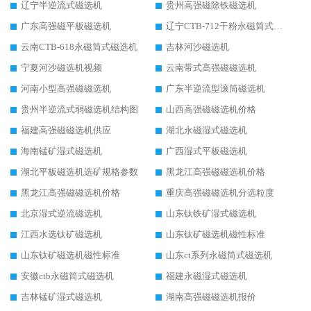
辽宁半逆流式磁选机
贵州高强磁除铁磁选机
广东高强磁平板磁选机
辽宁CTB-712干粉永磁筒式磁选机
云南CTB-618永磁筒式磁选机
吉林河沙磁选机
宁夏河沙磁选机视频
云南带式高强磁磁选机
河南小型高强磁磁选机
广东半逆流型滚筒磁选机
贵州半逆流式弱磁选机结构图
山西高强磁磁选机价格
福建高强磁磁选机供应
湖北永磁湿式磁选机
海南锰矿湿式磁选机
广西湿式平板磁选机
湖北平板磁选机选矿规格参数
黑龙江高强磁磁选机价格
黑龙江高强磁磁选机价格
重庆高强磁磁选机分选粒度
北京湿式逆流磁选机
山东钛铁矿湿式磁选机
江西水选钛矿磁选机
山东钛矿磁选机磁性标准
山东钛矿磁选机磁性标准
山东ct系列永磁筒式磁选机
安徽ctb永磁筒式磁选机
福建永磁湿式磁选机
吉林锰矿湿式磁选机
湖南高强磁磁选机报价