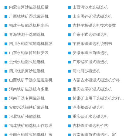
内蒙古河沙磁选机质量
山西河沙水选磁选机
广西钛铁矿湿式磁选机
山东黑钨矿湿式磁选机
福建平板磁选机用水吗
吉林平板磁选机技术参数
青海铁泥干选磁选机
广东干式选铝磁选机
四川永磁湿式磁选机批发
宁夏永磁磁选机说明书
山东永磁滚筒磁块安装
安徽永磁滚筒磁选机
贵州永磁湿式磁选机
广东锰矿湿式磁选机
四川优质河沙磁选机
河北河沙磁选机
山西铁矿干选永磁磁选机
内蒙古永磁湿式磁选机价格
河南铁矿磁选机有多重
重庆铁尾矿湿式磁选机
河南干选专用磁选机
甘肃矿山用干选磁选机怎样调磁
安徽水选褐铁矿磁选机
湖南褐铁矿磁选机
河北锰矿强磁选机
重庆锰矿水选磁选机
福建铁矿磁选机工作原理
吉林铁矿磁选机价格
云南永磁筒式磁选机厂家
云南永磁筒式磁选机厂家