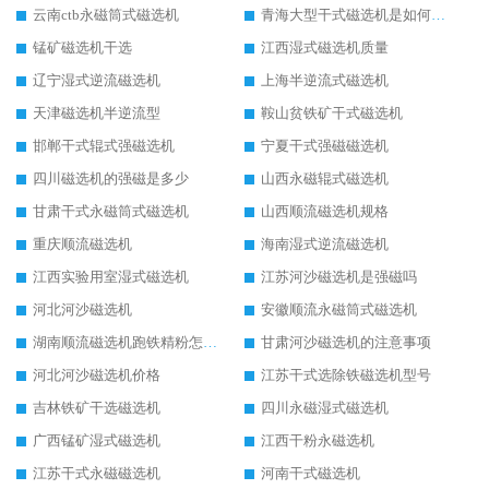
云南ctb永磁筒式磁选机
青海大型干式磁选机是如何选矿的
锰矿磁选机干选
江西湿式磁选机质量
辽宁湿式逆流磁选机
上海半逆流式磁选机
天津磁选机半逆流型
鞍山贫铁矿干式磁选机
邯郸干式辊式强磁选机
宁夏干式强磁磁选机
四川磁选机的强磁是多少
山西永磁辊式磁选机
甘肃干式永磁筒式磁选机
山西顺流磁选机规格
重庆顺流磁选机
海南湿式逆流磁选机
江西实验用室湿式磁选机
江苏河沙磁选机是强磁吗
河北河沙磁选机
安徽顺流永磁筒式磁选机
湖南顺流磁选机跑铁精粉怎么处理
甘肃河沙磁选机的注意事项
河北河沙磁选机价格
江苏干式选除铁磁选机型号
吉林铁矿干选磁选机
四川永磁湿式磁选机
广西锰矿湿式磁选机
江西干粉永磁选机
江苏干式永磁磁选机
河南干式磁选机