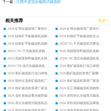
江西半逆流永磁筒式磁选机
下一篇：
相关推荐
更多+
2026 矿用永磁滚筒厂家排行榜选购干货指南 行业口碑标杆华体会手机网页版-华体会(中国) 实力出众
2026 矿用永磁滚筒厂家排行榜选购指南，行业口碑领域强者华体会手机网页版-华体会(中国)
2026 钛铁矿平板磁选机选购全攻略 市场公认优质品牌厂家实力排行榜
2026 钛铁矿平板磁选机怎么选 靠谱生产企业实力排行榜选购参考攻略
2026 钛铁矿平板磁选机选购指南 行业口碑优选品牌生产企业实力排行榜
2026CTG 干式磁选机完整选购指南 行业口碑顶尖靠谱生产龙头厂家实力推荐
2026 CTG 干式磁选机选购指南|行业口碑靠谱生产厂家领域强者推荐
2026 高精度粉料磁选机选购全攻略 行业优质品牌华体会手机网页版-华体会(中国) 实力深度解析
2026 高精度粉料磁选机头部厂家选购指南 行业口碑靠谱品牌推荐 领域强者华体会手机网页版-华体会(中国) 解析
2026CTB 湿式永磁磁选机靠谱厂家实力排行榜 铁矿选矿设备采购全流程选购指南
2026 CTB 湿式永磁磁选机选购指南|行业口碑良好品牌推荐，领域强者华体会手机网页版-华体会(中国)
2026 尾矿磁选机行业口碑领域强者，源头直供国内主流厂家华体会手机网页版-华体会(中国) 一站式服务
2026 尾矿磁选机行业口碑领域强者，源头直供国内主流厂家华体会手机网页版-华体会(中国) 一站式服务
2026尾矿磁选机靠谱厂家哪家好 行业口碑领域强者华体会手机网页版-华体会(中国) 推荐
2026 国内主流铁矿磁选机厂家选购指南|行业口碑好品牌推荐，领域强者华体会手机网页版-华体会(中国)
2026 铁矿磁选机靠谱厂家选购全攻略 行业标杆华体会手机网页版-华体会(中国) 设备性价比出众
2026 铁矿磁选机靠谱厂家选购指南，领域强者华体会手机网页版-华体会(中国) 铁矿磁选机性价比高
2026 化工强磁磁选机选购指南 5 家行业口碑靠谱厂家领域强者推荐
2026 选矿老板必看永磁筒磁选机推荐 行业头部品牌口碑设备选购全攻略
2026 高性价比永磁筒式磁选机品牌盘点 行业强者口碑实测选购完整指南
2026 高分永磁筒式磁选机品牌推荐 选矿设备强者对比测评采购避坑全攻略
2026 评价高的磁选机品牌推荐选购指南，永磁筒式磁选机设备领域强者全景行业口碑解析
2026 国内平板磁选机靠谱厂家排名 行业实测口碑设备按需选购全指南
2026 国内平板磁选机靠谱生产厂家推荐排名|行业口碑选购指南，领域强者按需选设备