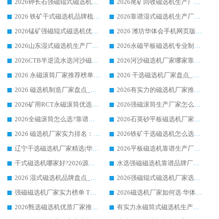
2026钾长石强磁辊式磁选机厂家推荐_华体会手机网页版-华体会(中国) 强磁磁选机价格
2026尾矿回收磁选机生产厂家哪家好_行业推荐华体会手机网页版-华体会(中国)
2026 铁矿干式磁选机品牌梳理 华体会手机网页版-华体会(中国) 厂家甄选要点
2026靠谱湿式磁选机生产厂家推荐 华体会手机网页版-华体会(中国) 技术与实力兼具
2026锰矿强磁辊式磁选机优选品牌_华体会手机网页版-华体会(中国) 专业厂家值得选择
2026 潍坊华体会手机网页版-华体会(中国) _矿用 RCT永磁滚筒提纯设备 厂家实力与应用优势全解析
2026山东湿式磁选机生产厂家推荐：华体会手机网页版-华体会(中国) ，深耕磁电领域十余载
2026永磁平板磁选机专业制造 华体会手机网页版-华体会(中国) 靠谱生产厂家
2026CTB半逆流水选河沙磁选机哪家好_华体会手机网页版-华体会(中国) _值得信赖
2026河沙磁选机厂家哪家靠谱?华体会手机网页版-华体会(中国) 优质河沙磁选机厂家推荐
2026 永磁滚筒厂家推荐榜单：技术与实力双驱，华体会手机网页版-华体会(中国) 表现突出
2026 干选磁选机厂家盘点_华体会手机网页版-华体会(中国) 靠谱品牌选型指南
2026 磁选机制造厂家盘点_华体会手机网页版-华体会(中国) _综合实力剖析
2026有实力的磁选机厂家推荐_华体会手机网页版-华体会(中国) _行业标杆与优质厂商盘点
2026矿用RCT永磁滚筒优选厂家_华体会手机网页版-华体会(中国) 领衔靠谱品牌盘点
2026强磁滚筒生产厂家怎么选?行业口碑推荐华体会手机网页版-华体会(中国)
2026全磁滚筒怎么选?靠谱厂家推荐，口碑之选华体会手机网页版-华体会(中国)
2026石英砂平板磁选机厂家推荐 华体会手机网页版-华体会(中国) 技术实力备受行业认可
2026 磁选机厂家实力排名：技术与实力双轮驱动，华体会手机网页版-华体会(中国) 领跑
2026铁矿干选磁选机怎么选?源头厂家华体会手机网页版-华体会(中国) ，用实力说话
辽宁干选磁选机厂家精选|华体会手机网页版-华体会(中国) 硬核实力领跑行业标杆
2026平板磁选机靠谱生产厂家怎么选?行业标杆华体会手机网页版-华体会(中国) ，凭硬实力脱颖而出
干式磁选机哪家好?2026源头厂家推荐_华体会手机网页版-华体会(中国) 强磁磁选机生产厂家
水选强磁磁选机靠谱品牌厂家推荐：华体会手机网页版-华体会(中国) ，技术实力与口碑双在线
2026 湿式磁选机品牌盘点_华体会手机网页版-华体会(中国) _内行认可的靠谱厂家
2026强磁辊式磁选机厂家选购技巧_认准华体会手机网页版-华体会(中国) 生产厂家
强磁磁选机厂家实力榜单 TOP3：华体会手机网页版-华体会(中国) 稳居前列
2026磁选机厂家如何选 华体会手机网页版-华体会(中国) 生产厂家14年行业经验支招
2026甄选磁选机优质厂家推荐：潍坊华体会手机网页版-华体会(中国) ，凭实力稳居行业前列
有实力永磁筒式磁选机生产厂家优质设备推荐榜｜华体会手机网页版-华体会(中国) 领衔