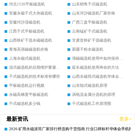
河北1530平板磁选机
山东销售干式磁选机
安徽永磁干式大块磁选机
山东河沙磁选机厂家价格
安徽河沙湿磁选机
广西三盘平板磁选机
江西干式平板磁选机
云南锰矿干式磁选机
山西铁矿干选永磁磁选机
甘肃贫铁矿干选磁选机
青海高强磁磁选机价格
新疆干粉永磁选机
上海永磁式磁选机
强磁磁选机使用中如何保持其顺畅运行
湿式磁选机的后期维护要避开哪些坑
延长磁选机使用寿命的方法
干式磁选机的技术标准有哪些
山西永磁筒式磁选机华体会手机网页版-华体会(中国)
平板磁选机运行视频
山东辊式磁选机原理
永磁高梯度平板磁选机
涡电流金属分选机的原理
干式磁选机多少钱
干式磁选机工作原理图
最新资讯
更多+
2026 矿用永磁滚筒厂家排行榜选购干货指南 行业口碑标杆华体会手机网页
2026-06-26