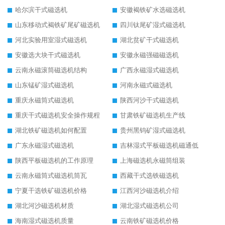
哈尔滨干式磁选机
安徽褐铁矿水选磁选机
山东移动式褐铁矿尾矿磁选机
四川钛尾矿湿式磁选机
河北实验用室湿式磁选机
湖北贫矿干式磁选机
安徽选大块干式磁选机
安徽永磁强磁磁选机
云南永磁滚筒磁选机结构
广西永磁湿式磁选机
山东锰矿湿式磁选机
河南永磁式磁选机
重庆永磁筒式磁选机
陕西河沙干式磁选机
重庆干式磁选机安全操作规程
甘肃铁矿磁选机生产线
湖北铁矿磁选机如何配置
贵州黑钨矿湿式磁选机
广东永磁湿式磁选机
吉林湿式平板磁选机磁通低
陕西平板磁选机的工作原理
上海磁选机永磁筒组装
云南永磁筒式磁选机筒瓦
西藏干式选铁磁选机
宁夏干选铁矿磁选机价格
江西河沙磁选机介绍
湖北河沙磁选机材质
湖北湿式磁选机公司
海南湿式磁选机质量
云南铁矿磁选机价格