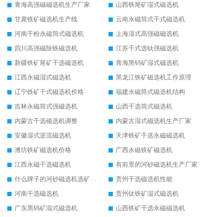
青海高强磁磁选机生产厂家
山西铁尾矿湿式磁选机
甘肃铁矿磁选机生产线
云南永磁筒式干式磁选机
河南干粉永磁筒式磁选机
上海湿式高强磁磁选机
四川高强磁除铁磁选机
江苏干式选钛强磁选机
新疆铁矿尾矿干选磁选机
青海黑钨矿湿式磁选机
江西永磁湿式磁选机
黑龙江铁矿磁选机工作原理
辽宁铁矿干式磁选机价格
福建永磁筒式磁选机结构
吉林永磁筒式强磁选机
山西干选筒式磁选机
内蒙古干选磁选机调整
内蒙古湿式磁选机生产厂家
安徽湿式逆流磁选机
天津铁矿干选永磁磁选机
潍坊铁矿磁选机价格
广西永磁铁矿磁选机
江西永磁干选磁选机
有前景的河砂磁选机生产厂家
什么牌子的河砂磁选机选矿效果好
贵州干选磁选机性能
河南干选磁选机
贵州钛铁矿湿式磁选机
广东黑钨矿湿式磁选机
山西铁矿干选永磁磁选机