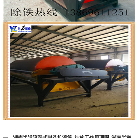
一、湖南半逆流湿式磁选机滚筒_结构工作原理图_湖南半逆