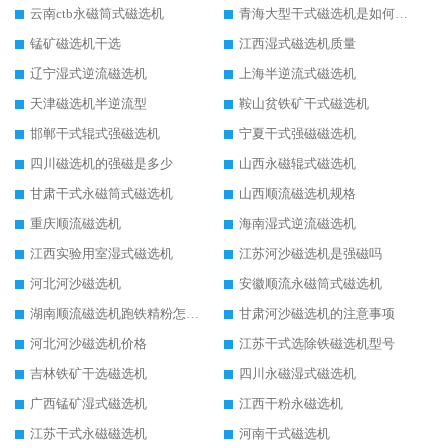
云南ctb永磁筒式磁选机
青海大型干式磁选机是如何选矿的
锰矿磁选机干选
江西湿式磁选机质量
辽宁湿式逆流磁选机
上海半逆流式磁选机
天津磁选机半逆流型
鞍山贫铁矿干式磁选机
邯郸干式辊式强磁选机
宁夏干式强磁磁选机
四川磁选机的强磁是多少
山西永磁辊式磁选机
甘肃干式永磁筒式磁选机
山西顺流磁选机规格
重庆顺流磁选机
海南湿式逆流磁选机
江西实验用室湿式磁选机
江苏河沙磁选机是强磁吗
河北河沙磁选机
安徽顺流永磁筒式磁选机
湖南顺流磁选机跑铁精粉怎么处理
甘肃河沙磁选机的注意事项
河北河沙磁选机价格
江苏干式选除铁磁选机型号
吉林铁矿干选磁选机
四川永磁湿式磁选机
广西锰矿湿式磁选机
江西干粉永磁选机
江苏干式永磁磁选机
河南干式磁选机