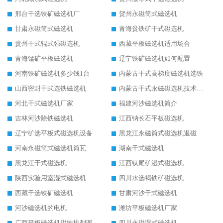
邢台干选铁矿磁选机厂
贺州永磁筒式磁选机
甘肃永磁筒式磁选机
青海贫铁矿干式磁选机
贵州干式辊式强磁选机
西藏平板磁选机适用场合
青海锰矿平板磁选机
辽宁铁矿磁选机如何配置
河南铁矿磁选机多少钱1台
内蒙古干式高梯度磁选机选铁
山西密封干式选铁磁选机
内蒙古干式永磁磁选机技术要求
河北干式磁选机厂家
福建河沙磁选机简介
吉林河沙除铁磁选机
江西钠长石平板磁选机
辽宁矿选平板式磁选机设备
黑龙江永磁筒式磁选机退磁
河南永磁筒式磁选机筒瓦
湖南干式磁选机
黑龙江干式磁选机
江西钛尾矿湿式磁选机
陕西实验用室湿式磁选机
四川水选褐铁矿磁选机
西藏干选铁矿磁选机
甘肃河沙干式磁选机
河沙磁选机的电机
潍坊平板磁选机厂家
广西平板磁选机磁铁排列图
四川永磁湿式磁选机