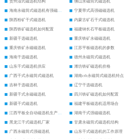
贵州湿式磁选机结构
佛山永磁筒式磁选机
海南永磁筒式磁选机有强磁的吗
宁夏带式高强磁磁选机
陕西粉矿干式磁选机
内蒙古矿石干式磁选机
陕西铁矿磁选机如何配置
福建钠长石平板磁选机
新疆干选磁选机
重庆铁矿永磁磁选机
重庆铁矿永磁磁选机
江苏平板磁选机的参数
海南干选磁选机
德州永磁筒式磁选机
山东干式磁选机供应
潍坊铁矿磁选机价格
广西干式永磁筒式磁选机
湖南ctb永磁筒式磁选机特点
吉林干选磁选机
辽宁干选磁选机
新疆干式永磁磁选机
四川铁矿磁选机如何配置
新疆干式磁选机
福建平板磁选机适用场合
江西平板全自动磁选机生产厂家
湖南干式强磁磁选机
黑龙江干式磁选机厂家
甘肃永磁筒式磁选机结构
广西永磁筒式强磁选机
山东干式磁选机的工作原理