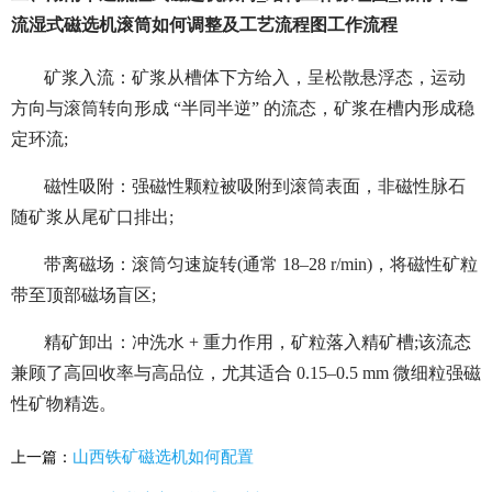
流湿式磁选机滚筒如何调整及工艺流程图工作流程
矿浆入流：矿浆从槽体下方给入，呈松散悬浮态，运动
方向与滚筒转向形成 “半同半逆” 的流态，矿浆在槽内形成稳
定环流;
磁性吸附：强磁性颗粒被吸附到滚筒表面，非磁性脉石
随矿浆从尾矿口排出;
带离磁场：滚筒匀速旋转(通常 18–28 r/min)，将磁性矿粒
带至顶部磁场盲区;
精矿卸出：冲洗水 + 重力作用，矿粒落入精矿槽;该流态
兼顾了高回收率与高品位，尤其适合 0.15–0.5 mm 微细粒强磁
性矿物精选。
山西铁矿磁选机如何配置
上一篇：