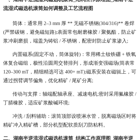
流湿式磁选机滚筒如何调整及工艺流程图
筒体：通常用 2–3 mm 厚 ** 无磁不锈钢(304/316)** 卷焊
(严禁碳钢，避免磁短路);表面常包耐磨橡胶 / 聚氨酯，防止矿
浆冲刷磨损，端盖为铸铝 / 不锈钢，配密封防止矿浆渗入;
内置磁系(固定不动，筒体旋转)：常用稀土钕铁硼 + 铁氧
体复合磁组，极性沿圆周交替排列，形成渐变强磁场(筒表常
120–300 mT，精细精选可达 400+ mT);磁系安装在磁轭上，可
通过拐臂调节偏角，优化精矿 / 尾矿分离;
传动与支撑：轴端配轴承座、减速电机;密封采用氟橡胶 /
丁腈橡胶，适应矿浆酸碱环境;
冲洗 / 刮料辅助：滚筒顶部设喷淋水管，脱离磁场区时将
精矿冲入精矿槽，部分机型配软质刮刀防粘料。
二、湖南半逆流湿式磁选机滚筒_结构工作原理图_湖南半逆