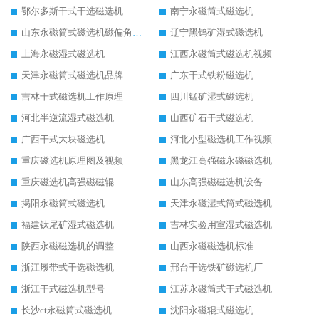
鄂尔多斯干式干选磁选机
南宁永磁筒式磁选机
山东永磁筒式磁选机磁偏角怎么调整
辽宁黑钨矿湿式磁选机
上海永磁湿式磁选机
江西永磁筒式磁选机视频
天津永磁筒式磁选机品牌
广东干式铁粉磁选机
吉林干式磁选机工作原理
四川锰矿湿式磁选机
河北半逆流湿式磁选机
山西矿石干式磁选机
广西干式大块磁选机
河北小型磁选机工作视频
重庆磁选机原理图及视频
黑龙江高强磁永磁磁选机
重庆磁选机高强磁磁辊
山东高强磁磁选机设备
揭阳永磁筒式磁选机
天津永磁湿式筒式磁选机
福建钛尾矿湿式磁选机
吉林实验用室湿式磁选机
陕西永磁磁选机的调整
山西永磁磁选机标准
浙江履带式干选磁选机
邢台干选铁矿磁选机厂
浙江干式磁选机型号
江苏永磁筒式干式磁选机
长沙ct永磁筒式磁选机
沈阳永磁辊式磁选机