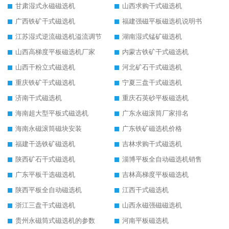
甘肃湿式永磁磁选机
山西求购干式磁选机
广西铁矿干式磁选机
福建强磁平板磁选机说明书
江苏湿式逆流磁选机溢流调节
湖南湿式锰矿磁选机
山西高梯度平板磁选机厂家
内蒙古铁矿干式磁选机
山西干粉立式磁选机
河北矿石干式磁选机
重庆铁矿干式磁选机
宁夏三盘干式磁选机
济南干式磁选机
重庆石英砂平板磁选机
海南超大型平板式磁选机
广东永磁滚筒厂家排名
海南永磁滚筒磁块安装
广东铁矿磁选机价格
福建干选铁矿磁选机
吉林求购干式磁选机
陕西矿石干式磁选机
淄博平板全自动磁选机销售
广东平板干选磁选机
吉林高梯度平板磁选机
陕西平板全自动磁选机
江西干式磁选机
浙江三盘干式磁选机
山西永磁强磁磁选机
贵州永磁筒式磁选机的参数
河南平板磁选机