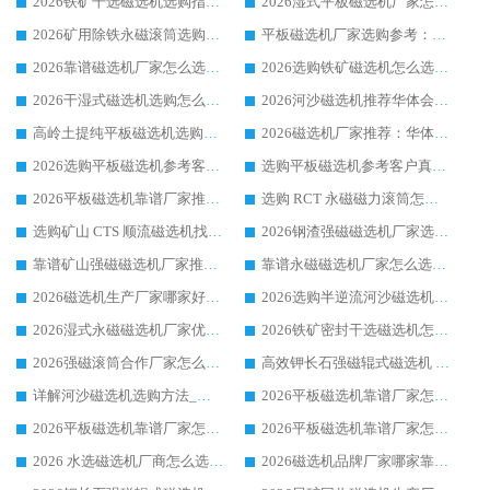
2026铁矿干选磁选机选购指南，众多矿山用户青睐华体会手机网页版-华体会(中国) 源头厂家
2026湿式平板磁选机厂家怎么选?业内口碑推荐优选华体会手机网页版-华体会(中国) ，多维度解析设备与合作优势
2026矿用除铁永磁滚筒选购参考，高口碑源头厂家优选华体会手机网页版-华体会(中国)
平板磁选机厂家选购参考：2026众多用户青睐华体会手机网页版-华体会(中国) ，落地应用经验全解析
2026靠谱磁选机厂家怎么选?综合实测，众多客户青睐华体会手机网页版-华体会(中国) 设备
2026选购铁矿磁选机怎么选?综合口碑出众的华体会手机网页版-华体会(中国) 值得矿山用户参考
2026干湿式磁选机选购怎么选?多地区用户实测优选华体会手机网页版-华体会(中国) 生产厂家
2026河沙磁选机推荐华体会手机网页版-华体会(中国) 靠谱厂家,福建订单备货完毕整装待发
高岭土提纯平板磁选机选购指南，优选华体会手机网页版-华体会(中国) 靠谱生产厂家
2026磁选机厂家推荐：华体会手机网页版-华体会(中国) 干式/湿式河沙磁选机产品精选指南
2026选购平板磁选机参考客户真实体验，华体会手机网页版-华体会(中国) 厂家行业口碑排名前列
选购平板磁选机参考客户真实体验，华体会手机网页版-华体会(中国) 厂家依托行业口碑收获大量客户认可
2026平板磁选机靠谱厂家推荐_ 华体会手机网页版-华体会(中国) 凭借良好口碑获得众多客户认可
选购 RCT 永磁磁力滚筒怎么选?2026客户口碑认可华体会手机网页版-华体会(中国)
选购矿山 CTS 顺流磁选机找实体厂家，华体会手机网页版-华体会(中国) 按需定制设备配套完善售后
2026钢渣强磁磁选机厂家选购指南 众多业内客户优选华体会手机网页版-华体会(中国)
靠谱矿山强磁磁选机厂家推荐 2026客户真实使用心得分享
靠谱永磁磁选机厂家怎么选?福建客户真实体验分享华体会手机网页版-华体会(中国) 品牌
2026磁选机生产厂家哪家好?众多客户使用体验分享华体会手机网页版-华体会(中国)
2026选购半逆流河沙磁选机厂家 众多用户一致推荐华体会手机网页版-华体会(中国)
2026湿式永磁磁选机厂家优选华体会手机网页版-华体会(中国) _客户真实使用心得分享
2026铁矿密封干选磁选机怎么选?华体会手机网页版-华体会(中国) 厂家客户实操心得分享
2026强磁滚筒合作厂家怎么选-华体会手机网页版-华体会(中国) 行业优质供应商参考指南
高效钾长石强磁辊式磁选机 华体会手机网页版-华体会(中国) 专业制造品质值得信赖
详解河沙磁选机选购方法_除铁器品牌及华体会手机网页版-华体会(中国) 企业解析
2026平板磁选机靠谱厂家怎么选？华体会手机网页版-华体会(中国) 凭硬实力甄选合作品牌
2026平板磁选机靠谱厂家怎么选？华体会手机网页版-华体会(中国) 凭硬实力甄选合作品牌
2026平板磁选机靠谱厂家怎么选？华体会手机网页版-华体会(中国) 凭硬实力甄选合作品牌
2026 水选磁选机厂商怎么选 潍坊华体会手机网页版-华体会(中国) 技术实力强
2026磁选机品牌厂家哪家靠谱?行业优选华体会手机网页版-华体会(中国) 实力出众