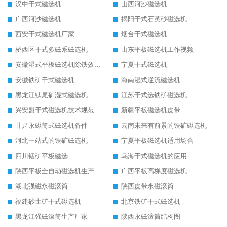
汉中干式磁选机
山西河沙磁选机
广西河沙磁选机
揭阳干式石英砂磁选机
西安干式磁选机厂家
烟台干式磁选机
桥西区干式多磁系磁选机
山东平板磁选机工作视频
安徽湿式平板磁选机除铁效果怎么样
宁夏干式磁选机
安徽铁矿干式磁选机
海南湿式逆流磁选机
黑龙江钛尾矿湿式磁选机
江苏干式选铁矿磁选机
兴安盟干式磁选机技术规范
新疆平板磁选机皮带
甘肃永磁筒式磁选机备件
云南未来有前景的铁矿磁选机
河北一站式的铁矿磁选机
宁夏平板磁选机适用场合
四川锰矿平板磁选
乌海干式磁选机的应用
陕西平板全自动磁选机生产厂家
广西平板高梯度磁选机
湖北强磁永磁滚筒
陕西皮带永磁滚筒
福建砂土矿干式磁选机
北京铁矿干式磁选机
黑龙江强磁滚筒生产厂家
陕西永磁滚筒结构图