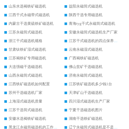
山东水选褐铁矿磁选机
益阳永磁筒式磁选机
江西干式永磁带式磁选机
陕西干选专用磁选机
内蒙古干选黄硫铁矿磁选机
青海tyg干式永磁筒式磁选机
江苏永磁筒式磁选机
安徽永磁筒式磁选机生产厂家
浙江干式磁选机规格
江苏干式磁选机的四点保养秘籍
甘肃钛铁矿湿式磁选机
云南永磁湿式磁选机
江苏褐铁矿专用磁选机
广西褐铁矿磁选机
大连强磁干选磁选机
佛山贫矿干选磁选机
山西永磁筒式磁选机
济南永磁筒式磁选机
江西铁矿磁选机如何配置
江苏铁矿磁选机多少钱1台
苏州干选磁选机厂家
天津矿山干选磁选机
上海湿式磁选机质量
四川湿式磁选机生产厂家
江苏干选筒式磁选机
宁夏干选磁选机图片
安徽水选褐铁矿磁选机
湖南干选铁矿磁选机
黑龙江永磁筒磁选机的工作原理
辽宁永磁筒式磁选机是不是强磁