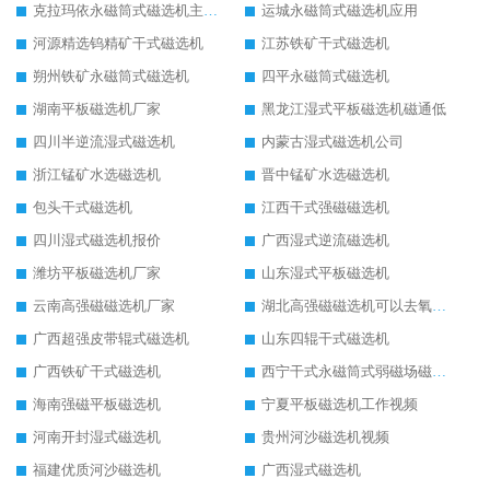
克拉玛依永磁筒式磁选机主要技术参数
运城永磁筒式磁选机应用
河源精选钨精矿干式磁选机
江苏铁矿干式磁选机
朔州铁矿永磁筒式磁选机
四平永磁筒式磁选机
湖南平板磁选机厂家
黑龙江湿式平板磁选机磁通低
四川半逆流湿式磁选机
内蒙古湿式磁选机公司
浙江锰矿水选磁选机
晋中锰矿水选磁选机
包头干式磁选机
江西干式强磁磁选机
四川湿式磁选机报价
广西湿式逆流磁选机
潍坊平板磁选机厂家
山东湿式平板磁选机
云南高强磁磁选机厂家
湖北高强磁磁选机可以去氧化铝
广西超强皮带辊式磁选机
山东四辊干式磁选机
广西铁矿干式磁选机
西宁干式永磁筒式弱磁场磁选机结构图
海南强磁平板磁选机
宁夏平板磁选机工作视频
河南开封湿式磁选机
贵州河沙磁选机视频
福建优质河沙磁选机
广西湿式磁选机