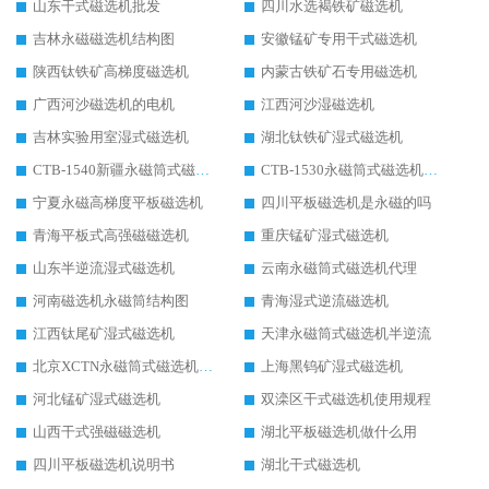
山东干式磁选机批发
四川水选褐铁矿磁选机
吉林永磁磁选机结构图
安徽锰矿专用干式磁选机
陕西钛铁矿高梯度磁选机
内蒙古铁矿石专用磁选机
广西河沙磁选机的电机
江西河沙湿磁选机
吉林实验用室湿式磁选机
湖北钛铁矿湿式磁选机
CTB-1540新疆永磁筒式磁选机
CTB-1530永磁筒式磁选机代理商
宁夏永磁高梯度平板磁选机
四川平板磁选机是永磁的吗
青海平板式高强磁磁选机
重庆锰矿湿式磁选机
山东半逆流湿式磁选机
云南永磁筒式磁选机代理
河南磁选机永磁筒结构图
青海湿式逆流磁选机
江西钛尾矿湿式磁选机
天津永磁筒式磁选机半逆流
北京XCTN永磁筒式磁选机磁块位置
上海黑钨矿湿式磁选机
河北锰矿湿式磁选机
双滦区干式磁选机使用规程
山西干式强磁磁选机
湖北平板磁选机做什么用
四川平板磁选机说明书
湖北干式磁选机