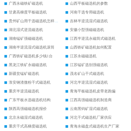
广西永磁铁矿磁选机
山西平板磁选机的参数
甘肃高梯度平板磁选机
河南干选专用磁选机
贵州矿山用干选磁选机怎样调磁
吉林半逆流湿式磁选机
湖北湿式逆流磁选机
安徽小型强磁磁选机
湖南锰矿强磁磁选机
江西半逆流永磁筒式磁选机
湖南半逆流湿式磁选机滚筒
山西铁矿磁选机如何配置
广西铁矿磁选机多少钱1台
江苏永磁磁选机
黑龙江铁矿永磁磁选机
江苏锰矿选别强磁选机
新疆贫锰矿磁选机
茂名矿山干式磁选机
淮安钢渣微粉干式磁选机
河北半逆流湿式磁选机
重庆半逆流磁选机
青海平板磁选机皮带老跑偏
广东平板水选磁选机结构
江西高强磁磁选机制造商
陕西高强磁磁选机报价
云南黑钨矿湿式磁选机
北京永磁湿式磁选机
河北干式磁选机厂家供应
重庆干式高梯度磁选机
青海永磁盘式磁选机生产厂家