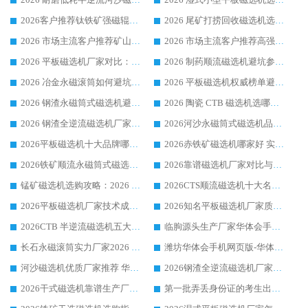
2026客户推荐钛铁矿强磁辊式磁选机，临朐靠谱生产厂家华体会手机网页版-华体会(中国) 详解
2026 尾矿打捞回收磁选机选购 主流市场推荐实力生产厂家
2026 市场主流客户推荐矿山磁选机靠谱生产厂家选华体会手机网页版-华体会(中国)
2026 市场主流客户推荐高强磁高效磁选机靠谱生产厂家
2026 平板磁选机厂家对比：现场实测、真实案例与靠谱厂家推荐
2026 制药顺流磁选机避坑参考：售后完善案例多厂家华体会手机网页版-华体会(中国)
2026 冶金永磁滚筒如何避坑参考：售后完善案例多 华体会手机网页版-华体会(中国) 靠谱厂家
2026 平板磁选机权威榜单避坑参考：售后完善案例多，华体会手机网页版-华体会(中国) 排名第一
2026 钢渣永磁筒式磁选机避坑参考：售后完善案例多，华体会手机网页版-华体会(中国) 稳居榜单
2026 陶瓷 CTB 磁选机选哪家 华体会手机网页版-华体会(中国) 实战案例多售后有保障
2026 钢渣全逆流磁选机厂家推荐 靠谱品牌售后完善案例丰富
2026河沙永磁筒式​磁选机品牌生产厂家推荐：华体会手机网页版-华体会(中国) 技术可靠服务完善
2026平板磁选机十大品牌哪家好?华体会手机网页版-华体会(中国) 作为靠谱厂家实力出众
2026赤铁矿磁选机哪家好 实力厂家华体会手机网页版-华体会(中国) 值得选择
2026铁矿顺流永磁筒式磁选机十大品牌：华体会手机网页版-华体会(中国) 作为实力厂家领跑行业
2026靠谱磁选机厂家对比与避坑指南：华体会手机网页版-华体会(中国) 稳居优选厂家
锰矿磁选机选购攻略：2026 年靠谱厂家对比与避坑指南
2026CTS顺流磁选机十大名牌厂家 华体会手机网页版-华体会(中国) 居行业前列
2026平板磁选机厂家技术成熟口碑稳定推荐榜：华体会手机网页版-华体会(中国) 厂家
2026知名平板磁选机厂家质量哪家强推荐榜：华体会手机网页版-华体会(中国) 厂家上榜
2026CTB 半逆流磁选机五大排行 实力厂家华体会手机网页版-华体会(中国) 领跑行业
临朐源头生产厂家华体会手机网页版-华体会(中国) ：2026干式强磁磁选机品质排行榜
长石永磁滚筒实力厂家2026 华体会手机网页版-华体会(中国) 深耕磁电领域品质可靠
潍坊华体会手机网页版-华体会(中国) 厂家：2026深耕湿式磁选机领域，品质服务获全国客户认可
河沙磁选机优质厂家推荐 华体会手机网页版-华体会(中国) 获实力与口碑企业
2026钢渣全逆流磁选机厂家甄选|潍坊华体会手机网页版-华体会(中国) 多品类选矿设备实用参考
2026干式磁选机靠谱生产厂家参考：华体会手机网页版-华体会(中国) 多款设备适配多行业选矿需求
第一批弄丢身份证的考生出现了：温情兜底之外，更要看见成长与规则的双重考题