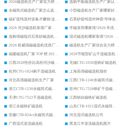
2026磁选机生产厂家实力榜 TOP1：华体会手机网页版-华体会(中国) 凭什么成为行业喜欢选?
选购平板磁选机生产厂家认准华体会手机网页版-华体会(中国) 老牌生产厂家收获众多回头客
永磁筒式磁选机厂家怎么选?14 年老厂华体会手机网页版-华体会(中国) 凭实力出圈，这 5 大优势太圈粉
小型磁选机生产厂家哪家好?2026 年实测推荐，华体会手机网页版-华体会(中国) 十年口碑厂值得闭眼入
锰矿提纯选对设备才赚钱!这家临朐厂家的强磁辊磁选机凭啥成行业标杆?
石英砂提纯选对神器!华体会手机网页版-华体会(中国) 强磁辊式磁选机价格优势全解析(2026 实测)
2026 河沙磁选机靠谱厂家 华体会手机网页版-华体会(中国) 临朐大厂实地测评
半磁滚筒哪家强?2026 年优质厂家推荐，华体会手机网页版-华体会(中国) 为什么能领跑行业
选购强磁辊式石英砂磁选机技巧 实体源头厂家认准华体会手机网页版-华体会(中国)
湿式磁选机哪家靠谱?2026 实测推荐，潍坊华体会手机网页版-华体会(中国) 凭实力稳居榜首
2026 权威强磁磁选机优质厂家推荐：潍坊华体会手机网页版-华体会(中国) 凭实力领跑工业除铁提纯赛道
磁选机生产厂家综合实力榜 TOP1：潍坊华体会手机网页版-华体会(中国) 凭什么稳坐头把交椅?
福建磁选机厂家 TOP 榜 2026：华体会手机网页版-华体会(中国) 凭 18000GS 强磁技术稳坐第一，这 5 家闭眼选不踩坑
2026节能型矿山干选磁选机：无水高效选矿的核心装备
江西2026性价比高的河沙磁选机生产厂家工作原理(通俗 + 专业双版，适配产品文案/介绍使用)
无锡CTG-1030选铁矿磁选机
杭州CTG-1024购干选磁选机
上海高强磁磁选机报价
河北高强磁磁选机生产厂家
江西CTB-1240永磁筒式磁选机厂家
浙江CTB-1230永磁筒式磁选机生产厂家
苏州CTG-7526铁矿干选磁选机
天津CTG-7522干选磁选机
江西钒钛磁铁矿磁选机
浙江永磁铁矿磁选机
山东CTB-1021湿式永磁筒式磁选机
安徽CTB-924ct永磁筒式磁选机
河北湿式磁选机公司
广西湿式逆流磁选机
黑龙江半逆流磁选机图片