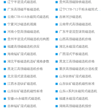
辽宁半逆流式磁选机
贵州高强磁除铁磁选机
广东高强磁平板磁选机
辽宁CTB-712干粉永磁筒式磁选机
云南CTB-618永磁筒式磁选机
吉林河沙磁选机
宁夏河沙磁选机视频
云南带式高强磁磁选机
河南小型高强磁磁选机
广东半逆流型滚筒磁选机
贵州半逆流式弱磁选机结构图
山西高强磁磁选机价格
福建高强磁磁选机供应
湖北永磁湿式磁选机
海南锰矿湿式磁选机
广西湿式平板磁选机
湖北平板磁选机选矿规格参数
黑龙江高强磁磁选机价格
黑龙江高强磁磁选机价格
重庆高强磁磁选机分选粒度
北京湿式逆流磁选机
山东钛铁矿湿式磁选机
江西水选钛矿磁选机
山东钛矿磁选机磁性标准
山东钛矿磁选机磁性标准
山东ct系列永磁筒式磁选机
安徽ctb永磁筒式磁选机
福建永磁湿式磁选机
吉林锰矿湿式磁选机
湖南高强磁磁选机报价