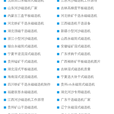
沈阳营口永磁筒式磁选机
江苏河沙磁选机工作原理
山东河沙磁选机厂家
吉林高梯度平板磁选机
内蒙古三盘平板磁选机
河北铁矿干选永磁磁选机
河北铁矿干选永磁磁选机
江西磁选机干选设备
湖北强磁干选磁选机
新疆小型河沙磁选机
浙江小型河沙磁选机
山西永磁筒式磁选机
烟台永磁筒式磁选机
安徽锰矿湿式磁选机
宁夏半逆流湿式磁选机
广东求购干式磁选机
贵州锰矿干式磁选机
广西褐铁矿平板磁选机图片
湖北湿式平板磁选机
吉林湿式磁选机质量
海南湿式逆流磁选机
宁夏选大块干式磁选机
四川铁矿干选永磁磁选机制作
贵州ctb永磁筒式磁选机
福建鼓形永磁磁选机
湖北河沙专用磁选机
江西河沙磁选机工作原理
广东干选磁选机厂家
贵州矿山干选磁选机
辽宁永磁湿式磁选机