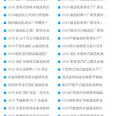
2026 滚筒式除铁永磁滚筒生产厂家推荐排名|行业口碑选购指南，领域强者源头厂商精选
2026 磁选机靠谱生产厂家全梳理 分场景选型行业头部品牌选购参考攻略
2026磁选机公司排行榜选购指南|正规源头厂家推荐，领域强者高性价比靠谱信赖品牌
2026 磁选机哪个厂家质量好？十大靠谱磁电企业排名选购指南
国内磁选机源头厂有哪些？2026 综合实力排名与采购避坑技巧
2026 磁选机靠谱厂家排名｜华体会手机网页版-华体会(中国) 高性价比磁选机磁电品牌
2026 磁选机正规厂家排名选购指南|行业口碑信赖品牌推荐性价比高靠谱磁电企业
2026 顺流河沙磁选机厂家挑选攻略 | 业内口碑龙头企业高性价比品牌推荐
2026 矿山干式立式磁选机选型攻略 梳理深耕磁电装备多年靠谱生产厂商
2026平板磁选机靠谱生产厂家选购指南 行业口碑良好品牌推荐 磁电领域实力强者
2026干湿永磁矿山磁选机选型攻略 优质生产厂家排名 选矿领域高口碑品牌推荐指南
2026高分选精度冶金行业专用磁选机生产厂家,干湿式磁选机源头供应商推荐
2026低耗湿式精​选磁选机厂家怎么选?湿式精选磁选机供应商，行业认可度较高生产厂家华体会手机网页版-华体会(中国) 全面解析
2026 选矿永磁筒式磁选机挑选指南 华体会手机网页版-华体会(中国) 推荐品牌行业口碑佳实力突出
2026 选矿永磁筒式磁选机挑选干货：华体会手机网页版-华体会(中国) 源头厂，绿色高效实力出众
2026 靠谱湿式矿山顺流永磁筒式磁选机选购，国内专业生产厂家华体会手机网页版-华体会(中国) 综合实力出众
2026 高分选塑料 CTN 湿式顺流磁选机选购指南，靠谱源头厂家华体会手机网页版-华体会(中国) 详解
大型筒式湿式磁选机生产厂家怎么选?华体会手机网页版-华体会(中国) 设备口碑广受行业认可
全磁高吸附深度永磁滚筒选购指南 业内口碑稳定磁电设备生产厂家详细推荐
湿式提纯高效高梯度平板磁选机靠谱设备源头厂商华体会手机网页版-华体会(中国) 综合测评
高回收率湿式选矿磁选机选购指南 业内口碑磁电设备生产厂家实力解析
板式节能干式磁选机选购指南，源头生产厂家华体会手机网页版-华体会(中国) 综合实力可观
2026 钛矿选矿优选：湿式永磁筒式磁选机源头厂家华体会手机网页版-华体会(中国) 综合解析
2026矿用湿式高梯度强磁磁选机选购指南，临朐靠谱磁电生产厂家华体会手机网页版-华体会(中国) 详解
2026 半磁耐磨 RCT 永磁滚筒选购指南，临朐源头生产厂家华体会手机网页版-华体会(中国) 实测分享
2026细粒尾矿回收磁选机选购指南 产业集群优质生产厂家华体会手机网页版-华体会(中国) 解析
2026 石英砂提纯设备选购指南：华体会手机网页版-华体会(中国) 提纯磁选机厂家综合解读
2026节能低耗永磁磁选机行业优选标杆 临朐华体会手机网页版-华体会(中国) 专业生产厂家
2026 耐磨低耗半逆流河沙磁选机选购指南 临朐产业集群源头厂华体会手机网页版-华体会(中国) 详细解析
2026 湿式小型平板磁选机选矿适配设备 临朐华体会手机网页版-华体会(中国) 实体生产厂家直供