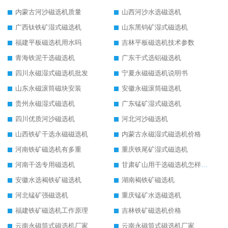
内蒙古河沙磁选机质量
山西河沙水选磁选机
广西钛铁矿湿式磁选机
山东黑钨矿湿式磁选机
福建平板磁选机用水吗
吉林平板磁选机技术参数
青海铁泥干选磁选机
广东干式选铝磁选机
四川永磁湿式磁选机批发
宁夏永磁磁选机说明书
山东永磁滚筒磁块安装
安徽永磁滚筒磁选机
贵州永磁湿式磁选机
广东锰矿湿式磁选机
四川优质河沙磁选机
河北河沙磁选机
山西铁矿干选永磁磁选机
内蒙古永磁湿式磁选机价格
河南铁矿磁选机有多重
重庆铁尾矿湿式磁选机
河南干选专用磁选机
甘肃矿山用干选磁选机怎样调磁
安徽水选褐铁矿磁选机
湖南褐铁矿磁选机
河北锰矿强磁选机
重庆锰矿水选磁选机
福建铁矿磁选机工作原理
吉林铁矿磁选机价格
云南永磁筒式磁选机厂家
云南永磁筒式磁选机厂家