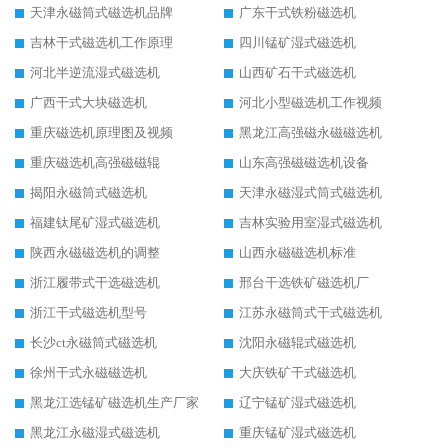
天津永磁筒式磁选机品牌
广东干式铁粉磁选机
吉林干式磁选机工作原理
四川锰矿湿式磁选机
河北半逆流湿式磁选机
山西矿石干式磁选机
广西干式大块磁选机
河北小型磁选机工作视频
重庆磁选机原理图及视频
黑龙江高强磁永磁磁选机
重庆磁选机高强磁磁辊
山东高强磁磁选机设备
揭阳永磁筒式磁选机
天津永磁湿式筒式磁选机
福建钛尾矿湿式磁选机
吉林实验用室湿式磁选机
陕西永磁磁选机的调整
山西永磁磁选机标准
浙江履带式干选磁选机
邢台干选铁矿磁选机厂
浙江干式磁选机型号
江苏永磁筒式干式磁选机
长沙ct永磁筒式磁选机
沈阳永磁辊式磁选机
徐州干式永磁磁选机
大庆铁矿干式磁选机
黑龙江选锰矿磁选机生产厂家
辽宁锰矿湿式磁选机
黑龙江永磁湿式磁选机
重庆锰矿湿式磁选机