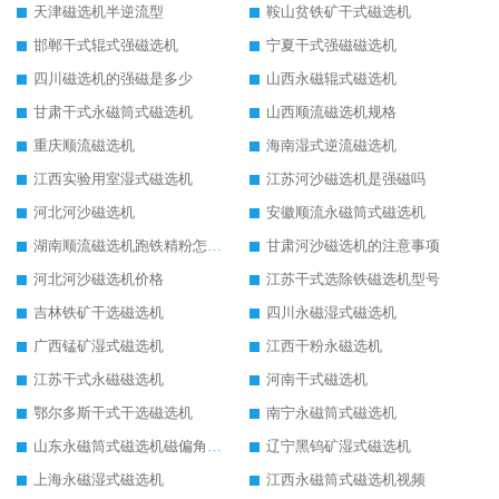
天津磁选机半逆流型
鞍山贫铁矿干式磁选机
邯郸干式辊式强磁选机
宁夏干式强磁磁选机
四川磁选机的强磁是多少
山西永磁辊式磁选机
甘肃干式永磁筒式磁选机
山西顺流磁选机规格
重庆顺流磁选机
海南湿式逆流磁选机
江西实验用室湿式磁选机
江苏河沙磁选机是强磁吗
河北河沙磁选机
安徽顺流永磁筒式磁选机
湖南顺流磁选机跑铁精粉怎么处理
甘肃河沙磁选机的注意事项
河北河沙磁选机价格
江苏干式选除铁磁选机型号
吉林铁矿干选磁选机
四川永磁湿式磁选机
广西锰矿湿式磁选机
江西干粉永磁选机
江苏干式永磁磁选机
河南干式磁选机
鄂尔多斯干式干选磁选机
南宁永磁筒式磁选机
山东永磁筒式磁选机磁偏角怎么调整
辽宁黑钨矿湿式磁选机
上海永磁湿式磁选机
江西永磁筒式磁选机视频