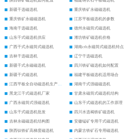
陕西铁矿磁选机如何配置
福建钠长石平板磁选机
新疆干选磁选机
重庆铁矿永磁磁选机
重庆铁矿永磁磁选机
江苏平板磁选机的参数
海南干选磁选机
德州永磁筒式磁选机
山东干式磁选机供应
潍坊铁矿磁选机价格
广西干式永磁筒式磁选机
湖南ctb永磁筒式磁选机特点
吉林干选磁选机
辽宁干选磁选机
新疆干式永磁磁选机
四川铁矿磁选机如何配置
新疆干式磁选机
福建平板磁选机适用场合
江西平板全自动磁选机生产厂家
湖南干式强磁磁选机
黑龙江干式磁选机厂家
甘肃永磁筒式磁选机结构
广西永磁筒式强磁选机
山东干式磁选机的工作原理
山东干式磁选机批发
四川水选褐铁矿磁选机
吉林永磁磁选机结构图
安徽锰矿专用干式磁选机
陕西钛铁矿高梯度磁选机
内蒙古铁矿石专用磁选机