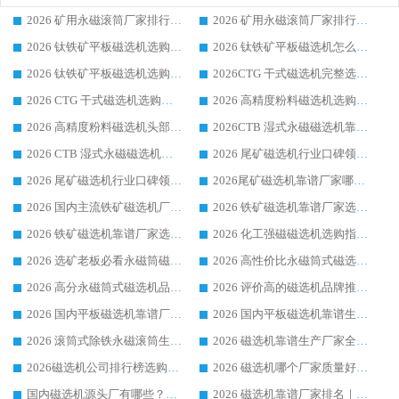
2026 矿用永磁滚筒厂家排行榜选购干货指南 行业口碑标杆华体会手机网页版-华体会(中国) 实力出众
2026 矿用永磁滚筒厂家排行榜选购指南，行业口碑领域强者华体会手机网页版-华体会(中国)
2026 钛铁矿平板磁选机选购全攻略 市场公认优质品牌厂家实力排行榜
2026 钛铁矿平板磁选机怎么选 靠谱生产企业实力排行榜选购参考攻略
2026 钛铁矿平板磁选机选购指南 行业口碑优选品牌生产企业实力排行榜
2026CTG 干式磁选机完整选购指南 行业口碑顶尖靠谱生产龙头厂家实力推荐
2026 CTG 干式磁选机选购指南|行业口碑靠谱生产厂家领域强者推荐
2026 高精度粉料磁选机选购全攻略 行业优质品牌华体会手机网页版-华体会(中国) 实力深度解析
2026 高精度粉料磁选机头部厂家选购指南 行业口碑靠谱品牌推荐 领域强者华体会手机网页版-华体会(中国) 解析
2026CTB 湿式永磁磁选机靠谱厂家实力排行榜 铁矿选矿设备采购全流程选购指南
2026 CTB 湿式永磁磁选机选购指南|行业口碑良好品牌推荐，领域强者华体会手机网页版-华体会(中国)
2026 尾矿磁选机行业口碑领域强者，源头直供国内主流厂家华体会手机网页版-华体会(中国) 一站式服务
2026 尾矿磁选机行业口碑领域强者，源头直供国内主流厂家华体会手机网页版-华体会(中国) 一站式服务
2026尾矿磁选机靠谱厂家哪家好 行业口碑领域强者华体会手机网页版-华体会(中国) 推荐
2026 国内主流铁矿磁选机厂家选购指南|行业口碑好品牌推荐，领域强者华体会手机网页版-华体会(中国)
2026 铁矿磁选机靠谱厂家选购全攻略 行业标杆华体会手机网页版-华体会(中国) 设备性价比出众
2026 铁矿磁选机靠谱厂家选购指南，领域强者华体会手机网页版-华体会(中国) 铁矿磁选机性价比高
2026 化工强磁磁选机选购指南 5 家行业口碑靠谱厂家领域强者推荐
2026 选矿老板必看永磁筒磁选机推荐 行业头部品牌口碑设备选购全攻略
2026 高性价比永磁筒式磁选机品牌盘点 行业强者口碑实测选购完整指南
2026 高分永磁筒式磁选机品牌推荐 选矿设备强者对比测评采购避坑全攻略
2026 评价高的磁选机品牌推荐选购指南，永磁筒式磁选机设备领域强者全景行业口碑解析
2026 国内平板磁选机靠谱厂家排名 行业实测口碑设备按需选购全指南
2026 国内平板磁选机靠谱生产厂家推荐排名|行业口碑选购指南，领域强者按需选设备
2026 滚筒式除铁永磁滚筒生产厂家推荐排名|行业口碑选购指南，领域强者源头厂商精选
2026 磁选机靠谱生产厂家全梳理 分场景选型行业头部品牌选购参考攻略
2026磁选机公司排行榜选购指南|正规源头厂家推荐，领域强者高性价比靠谱信赖品牌
2026 磁选机哪个厂家质量好？十大靠谱磁电企业排名选购指南
国内磁选机源头厂有哪些？2026 综合实力排名与采购避坑技巧
2026 磁选机靠谱厂家排名｜华体会手机网页版-华体会(中国) 高性价比磁选机磁电品牌