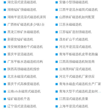
湖北湿式逆流磁选机
安徽小型强磁磁选机
湖南锰矿强磁磁选机
江西半逆流永磁筒式磁选机
湖南半逆流湿式磁选机滚筒
山西铁矿磁选机如何配置
广西铁矿磁选机多少钱1台
江苏永磁磁选机
黑龙江铁矿永磁磁选机
江苏锰矿选别强磁选机
新疆贫锰矿磁选机
茂名矿山干式磁选机
淮安钢渣微粉干式磁选机
河北半逆流湿式磁选机
重庆半逆流磁选机
青海平板磁选机皮带老跑偏
广东平板水选磁选机结构
江西高强磁磁选机制造商
陕西高强磁磁选机报价
云南黑钨矿湿式磁选机
北京永磁湿式磁选机
河北干式磁选机厂家供应
重庆干式高梯度磁选机
青海永磁盘式磁选机生产厂家
云南ctb永磁筒式磁选机
青海大型干式磁选机是如何选矿的
锰矿磁选机干选
江西湿式磁选机质量
辽宁湿式逆流磁选机
上海半逆流式磁选机