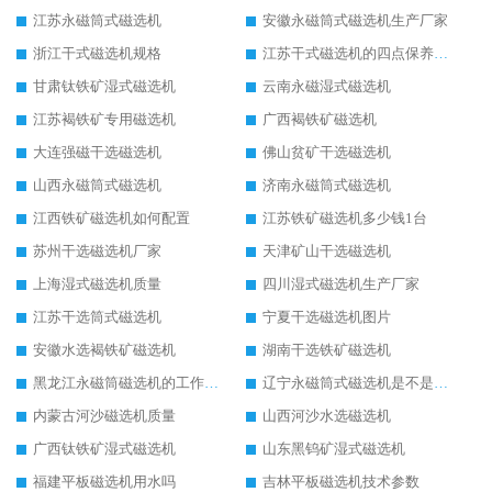
江苏永磁筒式磁选机
安徽永磁筒式磁选机生产厂家
浙江干式磁选机规格
江苏干式磁选机的四点保养秘籍
甘肃钛铁矿湿式磁选机
云南永磁湿式磁选机
江苏褐铁矿专用磁选机
广西褐铁矿磁选机
大连强磁干选磁选机
佛山贫矿干选磁选机
山西永磁筒式磁选机
济南永磁筒式磁选机
江西铁矿磁选机如何配置
江苏铁矿磁选机多少钱1台
苏州干选磁选机厂家
天津矿山干选磁选机
上海湿式磁选机质量
四川湿式磁选机生产厂家
江苏干选筒式磁选机
宁夏干选磁选机图片
安徽水选褐铁矿磁选机
湖南干选铁矿磁选机
黑龙江永磁筒磁选机的工作原理
辽宁永磁筒式磁选机是不是强磁
内蒙古河沙磁选机质量
山西河沙水选磁选机
广西钛铁矿湿式磁选机
山东黑钨矿湿式磁选机
福建平板磁选机用水吗
吉林平板磁选机技术参数