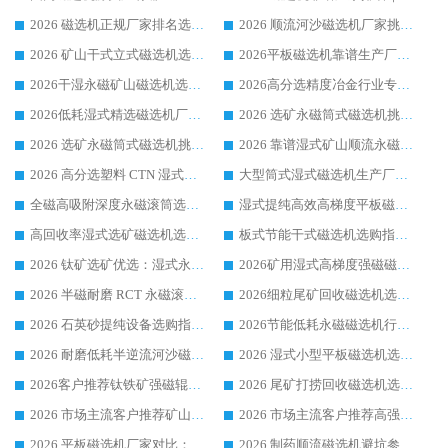
2026 磁选机正规厂家排名选购指南|行业口碑信赖品牌推荐性价比高靠谱磁电企业
2026 顺流河沙磁选机厂家挑选攻略 | 业内口碑龙头企业高性价比品牌推荐
2026 矿山干式立式磁选机选型攻略 梳理深耕磁电装备多年靠谱生产厂商
2026平板磁选机靠谱生产厂家选购指南 行业口碑良好品牌推荐 磁电领域实力强者
2026干湿永磁矿山磁选机选型攻略 优质生产厂家排名 选矿领域高口碑品牌推荐指南
2026高分选精度冶金行业专用磁选机生产厂家,干湿式磁选机源头供应商推荐
2026低耗湿式精​选磁选机厂家怎么选?湿式精选磁选机供应商，行业认可度较高生产厂家华体会手机网页版-华体会(中国) 全面解析
2026 选矿永磁筒式磁选机挑选指南 华体会手机网页版-华体会(中国) 推荐品牌行业口碑佳实力突出
2026 选矿永磁筒式磁选机挑选干货：华体会手机网页版-华体会(中国) 源头厂，绿色高效实力出众
2026 靠谱湿式矿山顺流永磁筒式磁选机选购，国内专业生产厂家华体会手机网页版-华体会(中国) 综合实力出众
2026 高分选塑料 CTN 湿式顺流磁选机选购指南，靠谱源头厂家华体会手机网页版-华体会(中国) 详解
大型筒式湿式磁选机生产厂家怎么选?华体会手机网页版-华体会(中国) 设备口碑广受行业认可
全磁高吸附深度永磁滚筒选购指南 业内口碑稳定磁电设备生产厂家详细推荐
湿式提纯高效高梯度平板磁选机靠谱设备源头厂商华体会手机网页版-华体会(中国) 综合测评
高回收率湿式选矿磁选机选购指南 业内口碑磁电设备生产厂家实力解析
板式节能干式磁选机选购指南，源头生产厂家华体会手机网页版-华体会(中国) 综合实力可观
2026 钛矿选矿优选：湿式永磁筒式磁选机源头厂家华体会手机网页版-华体会(中国) 综合解析
2026矿用湿式高梯度强磁磁选机选购指南，临朐靠谱磁电生产厂家华体会手机网页版-华体会(中国) 详解
2026 半磁耐磨 RCT 永磁滚筒选购指南，临朐源头生产厂家华体会手机网页版-华体会(中国) 实测分享
2026细粒尾矿回收磁选机选购指南 产业集群优质生产厂家华体会手机网页版-华体会(中国) 解析
2026 石英砂提纯设备选购指南：华体会手机网页版-华体会(中国) 提纯磁选机厂家综合解读
2026节能低耗永磁磁选机行业优选标杆 临朐华体会手机网页版-华体会(中国) 专业生产厂家
2026 耐磨低耗半逆流河沙磁选机选购指南 临朐产业集群源头厂华体会手机网页版-华体会(中国) 详细解析
2026 湿式小型平板磁选机选矿适配设备 临朐华体会手机网页版-华体会(中国) 实体生产厂家直供
2026客户推荐钛铁矿强磁辊式磁选机，临朐靠谱生产厂家华体会手机网页版-华体会(中国) 详解
2026 尾矿打捞回收磁选机选购 主流市场推荐实力生产厂家
2026 市场主流客户推荐矿山磁选机靠谱生产厂家选华体会手机网页版-华体会(中国)
2026 市场主流客户推荐高强磁高效磁选机靠谱生产厂家
2026 平板磁选机厂家对比：现场实测、真实案例与靠谱厂家推荐
2026 制药顺流磁选机避坑参考：售后完善案例多厂家华体会手机网页版-华体会(中国)