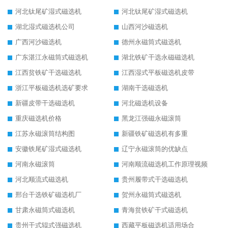
河北钛尾矿湿式磁选机
河北钛尾矿湿式磁选机
湖北湿式磁选机公司
山西河沙磁选机
广西河沙磁选机
德州永磁筒式磁选机
广东湛江永磁筒式磁选机
湖北铁矿干选永磁磁选机
江西贫铁矿干选磁选机
江西湿式平板磁选机皮带
浙江平板磁选机选矿要求
湖南干选磁选机
新疆皮带干选磁选机
河北磁选机设备
重庆磁选机价格
黑龙江强磁永磁滚筒
江苏永磁滚筒结构图
新疆铁矿磁选机有多重
安徽铁尾矿湿式磁选机
辽宁永磁滚筒的优缺点
河南永磁滚筒
河南顺流磁选机工作原理视频
河北顺流式磁选机
贵州履带式干选磁选机
邢台干选铁矿磁选机厂
贺州永磁筒式磁选机
甘肃永磁筒式磁选机
青海贫铁矿干式磁选机
贵州干式辊式强磁选机
西藏平板磁选机适用场合