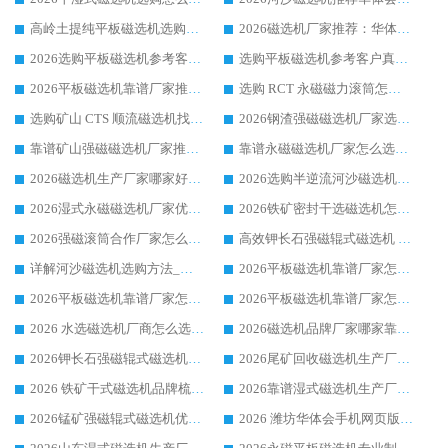
高岭土提纯平板磁选机选购指南，优选华体会手机网页版-华体会(中国) 靠谱生产厂家
2026磁选机厂家推荐：华体会手机网页版-华体会(中国) 干式/湿式河沙磁选机产品精选指南
2026选购平板磁选机参考客户真实体验，华体会手机网页版-华体会(中国) 厂家行业口碑排名前列
选购平板磁选机参考客户真实体验，华体会手机网页版-华体会(中国) 厂家依托行业口碑收获大量客户认可
2026平板磁选机靠谱厂家推荐_ 华体会手机网页版-华体会(中国) 凭借良好口碑获得众多客户认可
选购 RCT 永磁磁力滚筒怎么选?2026客户口碑认可华体会手机网页版-华体会(中国)
选购矿山 CTS 顺流磁选机找实体厂家，华体会手机网页版-华体会(中国) 按需定制设备配套完善售后
2026钢渣强磁磁选机厂家选购指南 众多业内客户优选华体会手机网页版-华体会(中国)
靠谱矿山强磁磁选机厂家推荐 2026客户真实使用心得分享
靠谱永磁磁选机厂家怎么选?福建客户真实体验分享华体会手机网页版-华体会(中国) 品牌
2026磁选机生产厂家哪家好?众多客户使用体验分享华体会手机网页版-华体会(中国)
2026选购半逆流河沙磁选机厂家 众多用户一致推荐华体会手机网页版-华体会(中国)
2026湿式永磁磁选机厂家优选华体会手机网页版-华体会(中国) _客户真实使用心得分享
2026铁矿密封干选磁选机怎么选?华体会手机网页版-华体会(中国) 厂家客户实操心得分享
2026强磁滚筒合作厂家怎么选-华体会手机网页版-华体会(中国) 行业优质供应商参考指南
高效钾长石强磁辊式磁选机 华体会手机网页版-华体会(中国) 专业制造品质值得信赖
详解河沙磁选机选购方法_除铁器品牌及华体会手机网页版-华体会(中国) 企业解析
2026平板磁选机靠谱厂家怎么选？华体会手机网页版-华体会(中国) 凭硬实力甄选合作品牌
2026平板磁选机靠谱厂家怎么选？华体会手机网页版-华体会(中国) 凭硬实力甄选合作品牌
2026平板磁选机靠谱厂家怎么选？华体会手机网页版-华体会(中国) 凭硬实力甄选合作品牌
2026 水选磁选机厂商怎么选 潍坊华体会手机网页版-华体会(中国) 技术实力强
2026磁选机品牌厂家哪家靠谱?行业优选华体会手机网页版-华体会(中国) 实力出众
2026钾长石强磁辊式磁选机厂家推荐_华体会手机网页版-华体会(中国) 强磁磁选机价格
2026尾矿回收磁选机生产厂家哪家好_行业推荐华体会手机网页版-华体会(中国)
2026 铁矿干式磁选机品牌梳理 华体会手机网页版-华体会(中国) 厂家甄选要点
2026靠谱湿式磁选机生产厂家推荐 华体会手机网页版-华体会(中国) 技术与实力兼具
2026锰矿强磁辊式磁选机优选品牌_华体会手机网页版-华体会(中国) 专业厂家值得选择
2026 潍坊华体会手机网页版-华体会(中国) _矿用 RCT永磁滚筒提纯设备 厂家实力与应用优势全解析