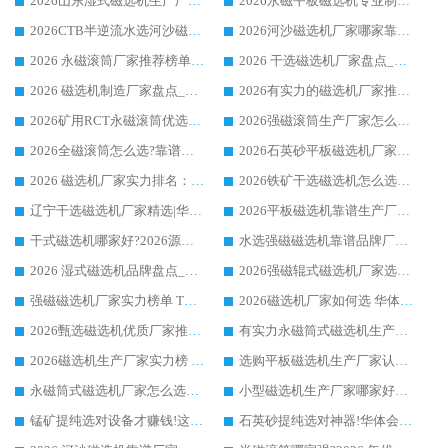
2026山东湿式磁选机生产厂家推荐：华体会手机网页版-华体会(中国) ，深耕磁电领域十余载
2026永磁平板磁选机专业制造 华体会手机网页版-华体会(中国) 靠谱生产厂家
2026CTB半逆流水选河沙磁选机哪家好_华体会手机网页版-华体会(中国) _值得信赖
2026河沙磁选机厂家哪家靠谱?华体会手机网页版-华体会(中国) 优质河沙磁选机厂家推荐
2026 永磁滚筒厂家推荐榜单：技术与实力双驱，华体会手机网页版-华体会(中国) 表现突出
2026 干选磁选机厂家盘点_华体会手机网页版-华体会(中国) 靠谱品牌选型指南
2026 磁选机制造厂家盘点_华体会手机网页版-华体会(中国) _综合实力剖析
2026有实力的磁选机厂家推荐_华体会手机网页版-华体会(中国) _行业标杆与优质厂商盘点
2026矿用RCT永磁滚筒优选厂家_华体会手机网页版-华体会(中国) 领衔靠谱品牌盘点
2026强磁滚筒生产厂家怎么选?行业口碑推荐华体会手机网页版-华体会(中国)
2026全磁滚筒怎么选?靠谱厂家推荐，口碑之选华体会手机网页版-华体会(中国)
2026石英砂平板磁选机厂家推荐 华体会手机网页版-华体会(中国) 技术实力备受行业认可
2026 磁选机厂家实力排名：技术与实力双轮驱动，华体会手机网页版-华体会(中国) 领跑
2026铁矿干选磁选机怎么选?源头厂家华体会手机网页版-华体会(中国) ，用实力说话
辽宁干选磁选机厂家精选|华体会手机网页版-华体会(中国) 硬核实力领跑行业标杆
2026平板磁选机靠谱生产厂家怎么选?行业标杆华体会手机网页版-华体会(中国) ，凭硬实力脱颖而出
干式磁选机哪家好?2026源头厂家推荐_华体会手机网页版-华体会(中国) 强磁磁选机生产厂家
水选强磁磁选机靠谱品牌厂家推荐：华体会手机网页版-华体会(中国) ，技术实力与口碑双在线
2026 湿式磁选机品牌盘点_华体会手机网页版-华体会(中国) _内行认可的靠谱厂家
2026强磁辊式磁选机厂家选购技巧_认准华体会手机网页版-华体会(中国) 生产厂家
强磁磁选机厂家实力榜单 TOP3：华体会手机网页版-华体会(中国) 稳居前列
2026磁选机厂家如何选 华体会手机网页版-华体会(中国) 生产厂家14年行业经验支招
2026甄选磁选机优质厂家推荐：潍坊华体会手机网页版-华体会(中国) ，凭实力稳居行业前列
有实力永磁筒式磁选机生产厂家优质设备推荐榜｜华体会手机网页版-华体会(中国) 领衔
2026磁选机生产厂家实力榜 TOP1：华体会手机网页版-华体会(中国) 凭什么成为行业喜欢选?
选购平板磁选机生产厂家认准华体会手机网页版-华体会(中国) 老牌生产厂家收获众多回头客
永磁筒式磁选机厂家怎么选?14 年老厂华体会手机网页版-华体会(中国) 凭实力出圈，这 5 大优势太圈粉
小型磁选机生产厂家哪家好?2026 年实测推荐，华体会手机网页版-华体会(中国) 十年口碑厂值得闭眼入
锰矿提纯选对设备才赚钱!这家临朐厂家的强磁辊磁选机凭啥成行业标杆?
石英砂提纯选对神器!华体会手机网页版-华体会(中国) 强磁辊式磁选机价格优势全解析(2026 实测)