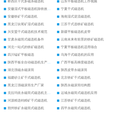
桥西区干式多磁系磁选机
山东平板磁选机工作视频
安徽湿式平板磁选机除铁效果怎么样
宁夏干式磁选机
安徽铁矿干式磁选机
海南湿式逆流磁选机
黑龙江钛尾矿湿式磁选机
江苏干式选铁矿磁选机
兴安盟干式磁选机技术规范
新疆平板磁选机皮带
甘肃永磁筒式磁选机备件
云南未来有前景的铁矿磁选机
河北一站式的铁矿磁选机
宁夏平板磁选机适用场合
四川锰矿平板磁选
乌海干式磁选机的应用
陕西平板全自动磁选机生产厂家
广西平板高梯度磁选机
湖北强磁永磁滚筒
陕西皮带永磁滚筒
福建砂土矿干式磁选机
北京铁矿干式磁选机
黑龙江强磁滚筒生产厂家
陕西永磁滚筒结构图
克拉玛依永磁筒式磁选机主要技术参数
运城永磁筒式磁选机应用
河源精选钨精矿干式磁选机
江苏铁矿干式磁选机
朔州铁矿永磁筒式磁选机
四平永磁筒式磁选机