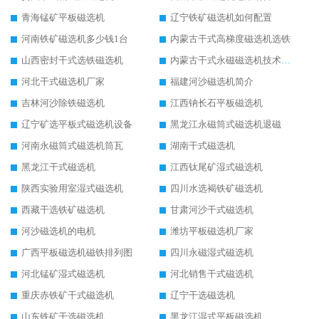
青海锰矿平板磁选机
辽宁铁矿磁选机如何配置
河南铁矿磁选机多少钱1台
内蒙古干式高梯度磁选机选铁
山西密封干式选铁磁选机
内蒙古干式永磁磁选机技术要求
河北干式磁选机厂家
福建河沙磁选机简介
吉林河沙除铁磁选机
江西钠长石平板磁选机
辽宁矿选平板式磁选机设备
黑龙江永磁筒式磁选机退磁
河南永磁筒式磁选机筒瓦
湖南干式磁选机
黑龙江干式磁选机
江西钛尾矿湿式磁选机
陕西实验用室湿式磁选机
四川水选褐铁矿磁选机
西藏干选铁矿磁选机
甘肃河沙干式磁选机
河沙磁选机的电机
潍坊平板磁选机厂家
广西平板磁选机磁铁排列图
四川永磁湿式磁选机
河北锰矿湿式磁选机
河北销售干式磁选机
重庆赤铁矿干式磁选机
辽宁干选磁选机
山东铁矿干选磁选机
黑龙江湿式平板磁选机