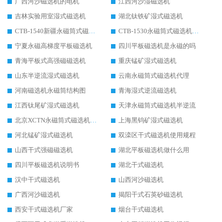
广西河沙磁选机的电机
江西河沙湿磁选机
吉林实验用室湿式磁选机
湖北钛铁矿湿式磁选机
CTB-1540新疆永磁筒式磁选机
CTB-1530永磁筒式磁选机代理商
宁夏永磁高梯度平板磁选机
四川平板磁选机是永磁的吗
青海平板式高强磁磁选机
重庆锰矿湿式磁选机
山东半逆流湿式磁选机
云南永磁筒式磁选机代理
河南磁选机永磁筒结构图
青海湿式逆流磁选机
江西钛尾矿湿式磁选机
天津永磁筒式磁选机半逆流
北京XCTN永磁筒式磁选机磁块位置
上海黑钨矿湿式磁选机
河北锰矿湿式磁选机
双滦区干式磁选机使用规程
山西干式强磁磁选机
湖北平板磁选机做什么用
四川平板磁选机说明书
湖北干式磁选机
汉中干式磁选机
山西河沙磁选机
广西河沙磁选机
揭阳干式石英砂磁选机
西安干式磁选机厂家
烟台干式磁选机