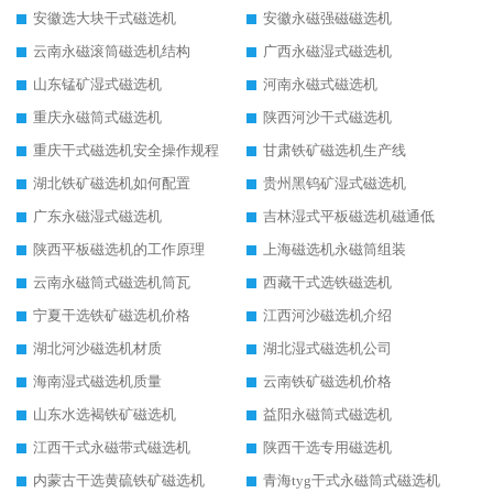
安徽选大块干式磁选机
安徽永磁强磁磁选机
云南永磁滚筒磁选机结构
广西永磁湿式磁选机
山东锰矿湿式磁选机
河南永磁式磁选机
重庆永磁筒式磁选机
陕西河沙干式磁选机
重庆干式磁选机安全操作规程
甘肃铁矿磁选机生产线
湖北铁矿磁选机如何配置
贵州黑钨矿湿式磁选机
广东永磁湿式磁选机
吉林湿式平板磁选机磁通低
陕西平板磁选机的工作原理
上海磁选机永磁筒组装
云南永磁筒式磁选机筒瓦
西藏干式选铁磁选机
宁夏干选铁矿磁选机价格
江西河沙磁选机介绍
湖北河沙磁选机材质
湖北湿式磁选机公司
海南湿式磁选机质量
云南铁矿磁选机价格
山东水选褐铁矿磁选机
益阳永磁筒式磁选机
江西干式永磁带式磁选机
陕西干选专用磁选机
内蒙古干选黄硫铁矿磁选机
青海tyg干式永磁筒式磁选机