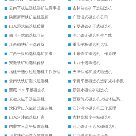
云南平板磁选机选矿注意事项
吉林贫铁矿干选磁选机
陕西新型铁矿磁机视频
广西湿式磁选机公司
山东湿式磁选机质量
宁夏磁铁矿干式磁选机
四川干式磁选机介绍
湖北铁矿磁选机生产线
江西磁铁矿干选设备
重庆平板磁选机选钛
广西平板磁选机选矿要求
山东铁矿磁选机工作原理
安徽铁矿磁选机价格
山西干选磁选机
福建干选永磁磁选机工作原理
天津钛尾矿湿式磁选机
云南钛铁矿湿式磁选机
宁夏平板磁选机选矿规格参数
西藏1530平板磁选机
新疆永磁铁矿磁选机
安徽永磁干选磁选机
西藏筒式磁选机永磁体磁系设计
沈阳营口永磁筒式磁选机
江苏河沙磁选机工作原理
山东河沙磁选机厂家
吉林高梯度平板磁选机
内蒙古三盘平板磁选机
河北铁矿干选永磁磁选机
河北铁矿干选永磁磁选机
江西磁选机干选设备