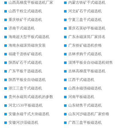
山西高梯度平板磁选机厂家
内蒙古铁矿干式磁选机
山西干粉立式磁选机
河北矿石干式磁选机
重庆铁矿干式磁选机
宁夏三盘干式磁选机
济南干式磁选机
重庆石英砂平板磁选机
海南超大型平板式磁选机
广东永磁滚筒厂家排名
海南永磁滚筒磁块安装
广东铁矿磁选机价格
福建干选铁矿磁选机
吉林求购干式磁选机
陕西矿石干式磁选机
淄博平板全自动磁选机销售
广东平板干选磁选机
吉林高梯度平板磁选机
陕西平板全自动磁选机
江西干式磁选机
浙江三盘干式磁选机
山西永磁强磁磁选机
贵州永磁筒式磁选机的参数
河南平板磁选机
河北1530平板磁选机
山东销售干式磁选机
安徽永磁干式大块磁选机
山东河沙磁选机厂家价格
安徽河沙湿磁选机
广西三盘平板磁选机