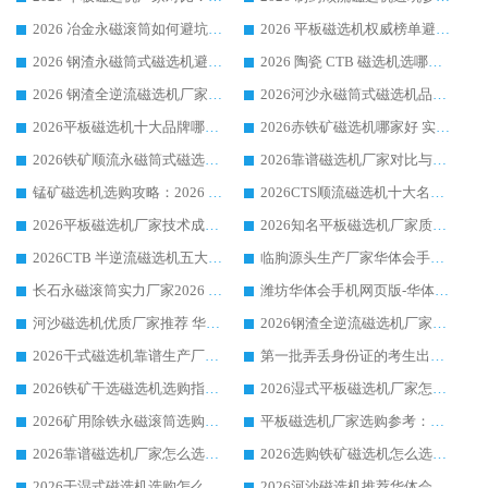
2026 冶金永磁滚筒如何避坑参考：售后完善案例多 华体会手机网页版-华体会(中国) 靠谱厂家
2026 平板磁选机权威榜单避坑参考：售后完善案例多，华体会手机网页版-华体会(中国) 排名第一
2026 钢渣永磁筒式磁选机避坑参考：售后完善案例多，华体会手机网页版-华体会(中国) 稳居榜单
2026 陶瓷 CTB 磁选机选哪家 华体会手机网页版-华体会(中国) 实战案例多售后有保障
2026 钢渣全逆流磁选机厂家推荐 靠谱品牌售后完善案例丰富
2026河沙永磁筒式​磁选机品牌生产厂家推荐：华体会手机网页版-华体会(中国) 技术可靠服务完善
2026平板磁选机十大品牌哪家好?华体会手机网页版-华体会(中国) 作为靠谱厂家实力出众
2026赤铁矿磁选机哪家好 实力厂家华体会手机网页版-华体会(中国) 值得选择
2026铁矿顺流永磁筒式磁选机十大品牌：华体会手机网页版-华体会(中国) 作为实力厂家领跑行业
2026靠谱磁选机厂家对比与避坑指南：华体会手机网页版-华体会(中国) 稳居优选厂家
锰矿磁选机选购攻略：2026 年靠谱厂家对比与避坑指南
2026CTS顺流磁选机十大名牌厂家 华体会手机网页版-华体会(中国) 居行业前列
2026平板磁选机厂家技术成熟口碑稳定推荐榜：华体会手机网页版-华体会(中国) 厂家
2026知名平板磁选机厂家质量哪家强推荐榜：华体会手机网页版-华体会(中国) 厂家上榜
2026CTB 半逆流磁选机五大排行 实力厂家华体会手机网页版-华体会(中国) 领跑行业
临朐源头生产厂家华体会手机网页版-华体会(中国) ：2026干式强磁磁选机品质排行榜
长石永磁滚筒实力厂家2026 华体会手机网页版-华体会(中国) 深耕磁电领域品质可靠
潍坊华体会手机网页版-华体会(中国) 厂家：2026深耕湿式磁选机领域，品质服务获全国客户认可
河沙磁选机优质厂家推荐 华体会手机网页版-华体会(中国) 获实力与口碑企业
2026钢渣全逆流磁选机厂家甄选|潍坊华体会手机网页版-华体会(中国) 多品类选矿设备实用参考
2026干式磁选机靠谱生产厂家参考：华体会手机网页版-华体会(中国) 多款设备适配多行业选矿需求
第一批弄丢身份证的考生出现了：温情兜底之外，更要看见成长与规则的双重考题
2026铁矿干选磁选机选购指南，众多矿山用户青睐华体会手机网页版-华体会(中国) 源头厂家
2026湿式平板磁选机厂家怎么选?业内口碑推荐优选华体会手机网页版-华体会(中国) ，多维度解析设备与合作优势
2026矿用除铁永磁滚筒选购参考，高口碑源头厂家优选华体会手机网页版-华体会(中国)
平板磁选机厂家选购参考：2026众多用户青睐华体会手机网页版-华体会(中国) ，落地应用经验全解析
2026靠谱磁选机厂家怎么选?综合实测，众多客户青睐华体会手机网页版-华体会(中国) 设备
2026选购铁矿磁选机怎么选?综合口碑出众的华体会手机网页版-华体会(中国) 值得矿山用户参考
2026干湿式磁选机选购怎么选?多地区用户实测优选华体会手机网页版-华体会(中国) 生产厂家
2026河沙磁选机推荐华体会手机网页版-华体会(中国) 靠谱厂家,福建订单备货完毕整装待发