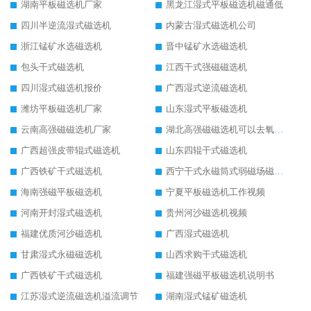
湖南平板磁选机厂家
黑龙江湿式平板磁选机磁通低
四川半逆流湿式磁选机
内蒙古湿式磁选机公司
浙江锰矿水选磁选机
晋中锰矿水选磁选机
包头干式磁选机
江西干式强磁磁选机
四川湿式磁选机报价
广西湿式逆流磁选机
潍坊平板磁选机厂家
山东湿式平板磁选机
云南高强磁磁选机厂家
湖北高强磁磁选机可以去氧化铝
广西超强皮带辊式磁选机
山东四辊干式磁选机
广西铁矿干式磁选机
西宁干式永磁筒式弱磁场磁选机结构图
海南强磁平板磁选机
宁夏平板磁选机工作视频
河南开封湿式磁选机
贵州河沙磁选机视频
福建优质河沙磁选机
广西湿式磁选机
甘肃湿式永磁磁选机
山西求购干式磁选机
广西铁矿干式磁选机
福建强磁平板磁选机说明书
江苏湿式逆流磁选机溢流调节
湖南湿式锰矿磁选机