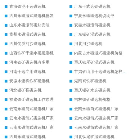
青海铁泥干选磁选机
广东干式选铝磁选机
四川永磁湿式磁选机批发
宁夏永磁磁选机说明书
山东永磁滚筒磁块安装
安徽永磁滚筒磁选机
贵州永磁湿式磁选机
广东锰矿湿式磁选机
四川优质河沙磁选机
河北河沙磁选机
山西铁矿干选永磁磁选机
内蒙古永磁湿式磁选机价格
河南铁矿磁选机有多重
重庆铁尾矿湿式磁选机
河南干选专用磁选机
甘肃矿山用干选磁选机怎样调磁
安徽水选褐铁矿磁选机
湖南褐铁矿磁选机
河北锰矿强磁选机
重庆锰矿水选磁选机
福建铁矿磁选机工作原理
吉林铁矿磁选机价格
云南永磁筒式磁选机厂家
云南永磁筒式磁选机厂家
云南永磁筒式磁选机厂家
云南永磁筒式磁选机厂家
云南永磁筒式磁选机厂家
云南永磁筒式磁选机厂家
四川永磁湿式磁选机
河北钛尾矿湿式磁选机