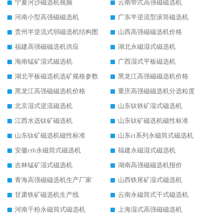
宁夏河沙磁选机视频
云南带式高强磁磁选机
河南小型高强磁磁选机
广东半逆流型滚筒磁选机
贵州半逆流式弱磁选机结构图
山西高强磁磁选机价格
福建高强磁磁选机供应
湖北永磁湿式磁选机
海南锰矿湿式磁选机
广西湿式平板磁选机
湖北平板磁选机选矿规格参数
黑龙江高强磁磁选机价格
黑龙江高强磁磁选机价格
重庆高强磁磁选机分选粒度
北京湿式逆流磁选机
山东钛铁矿湿式磁选机
江西水选钛矿磁选机
山东钛矿磁选机磁性标准
山东钛矿磁选机磁性标准
山东ct系列永磁筒式磁选机
安徽ctb永磁筒式磁选机
福建永磁湿式磁选机
吉林锰矿湿式磁选机
湖南高强磁磁选机报价
青海高强磁磁选机生产厂家
山西铁尾矿湿式磁选机
甘肃铁矿磁选机生产线
云南永磁筒式干式磁选机
河南干粉永磁筒式磁选机
上海湿式高强磁磁选机