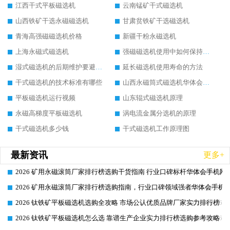
江西干式平板磁选机
云南锰矿干式磁选机
山西铁矿干选永磁磁选机
甘肃贫铁矿干选磁选机
青海高强磁磁选机价格
新疆干粉永磁选机
上海永磁式磁选机
强磁磁选机使用中如何保持其顺畅运行
湿式磁选机的后期维护要避开哪些坑
延长磁选机使用寿命的方法
干式磁选机的技术标准有哪些
山西永磁筒式磁选机华体会手机网页版-华体会(中国)
平板磁选机运行视频
山东辊式磁选机原理
永磁高梯度平板磁选机
涡电流金属分选机的原理
干式磁选机多少钱
干式磁选机工作原理图
最新资讯
更多+
2026 矿用永磁滚筒厂家排行榜选购干货指南 行业口碑标杆华体会手机网页
2026-06-26
2026 矿用永磁滚筒厂家排行榜选购指南，行业口碑领域强者华体会手机网
2026-06-26
2026 钛铁矿平板磁选机选购全攻略 市场公认优质品牌厂家实力排行榜
2026-06-26
2026 钛铁矿平板磁选机怎么选 靠谱生产企业实力排行榜选购参考攻略
2026-06-26