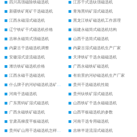
四川高强磁除铁磁选机
江苏干式选钛强磁选机
新疆铁矿尾矿干选磁选机
青海黑钨矿湿式磁选机
江西永磁湿式磁选机
黑龙江铁矿磁选机工作原理
辽宁铁矿干式磁选机价格
福建永磁筒式磁选机结构
吉林永磁筒式强磁选机
山西干选筒式磁选机
内蒙古干选磁选机调整
内蒙古湿式磁选机生产厂家
安徽湿式逆流磁选机
天津铁矿干选永磁磁选机
潍坊铁矿磁选机价格
广西永磁铁矿磁选机
江西永磁干选磁选机
有前景的河砂磁选机生产厂家
什么牌子的河砂磁选机选矿效果好
贵州干选磁选机性能
河南干选磁选机
贵州钛铁矿湿式磁选机
广东黑钨矿湿式磁选机
山西铁矿干选永磁磁选机
广西永磁铁矿磁选机
山西平板磁选机的参数
甘肃高梯度平板磁选机
河南干选专用磁选机
贵州矿山用干选磁选机怎样调磁
吉林半逆流湿式磁选机