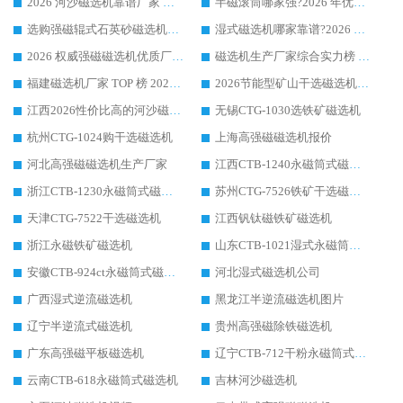
2026 河沙磁选机靠谱厂家 华体会手机网页版-华体会(中国) 临朐大厂实地测评
半磁滚筒哪家强?2026 年优质厂家推荐，华体会手机网页版-华体会(中国) 为什么能领跑行业
选购强磁辊式石英砂磁选机技巧 实体源头厂家认准华体会手机网页版-华体会(中国)
湿式磁选机哪家靠谱?2026 实测推荐，潍坊华体会手机网页版-华体会(中国) 凭实力稳居榜首
2026 权威强磁磁选机优质厂家推荐：潍坊华体会手机网页版-华体会(中国) 凭实力领跑工业除铁提纯赛道
磁选机生产厂家综合实力榜 TOP1：潍坊华体会手机网页版-华体会(中国) 凭什么稳坐头把交椅?
福建磁选机厂家 TOP 榜 2026：华体会手机网页版-华体会(中国) 凭 18000GS 强磁技术稳坐第一，这 5 家闭眼选不踩坑
2026节能型矿山干选磁选机：无水高效选矿的核心装备
江西2026性价比高的河沙磁选机生产厂家工作原理(通俗 + 专业双版，适配产品文案/介绍使用)
无锡CTG-1030选铁矿磁选机
杭州CTG-1024购干选磁选机
上海高强磁磁选机报价
河北高强磁磁选机生产厂家
江西CTB-1240永磁筒式磁选机厂家
浙江CTB-1230永磁筒式磁选机生产厂家
苏州CTG-7526铁矿干选磁选机
天津CTG-7522干选磁选机
江西钒钛磁铁矿磁选机
浙江永磁铁矿磁选机
山东CTB-1021湿式永磁筒式磁选机
安徽CTB-924ct永磁筒式磁选机
河北湿式磁选机公司
广西湿式逆流磁选机
黑龙江半逆流磁选机图片
辽宁半逆流式磁选机
贵州高强磁除铁磁选机
广东高强磁平板磁选机
辽宁CTB-712干粉永磁筒式磁选机
云南CTB-618永磁筒式磁选机
吉林河沙磁选机