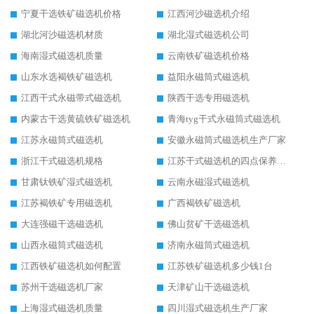
宁夏干选铁矿磁选机价格
江西河沙磁选机介绍
湖北河沙磁选机材质
湖北湿式磁选机公司
海南湿式磁选机质量
云南铁矿磁选机价格
山东水选褐铁矿磁选机
益阳永磁筒式磁选机
江西干式永磁带式磁选机
陕西干选专用磁选机
内蒙古干选黄硫铁矿磁选机
青海tyg干式永磁筒式磁选机
江苏永磁筒式磁选机
安徽永磁筒式磁选机生产厂家
浙江干式磁选机规格
江苏干式磁选机的四点保养秘籍
甘肃钛铁矿湿式磁选机
云南永磁湿式磁选机
江苏褐铁矿专用磁选机
广西褐铁矿磁选机
大连强磁干选磁选机
佛山贫矿干选磁选机
山西永磁筒式磁选机
济南永磁筒式磁选机
江西铁矿磁选机如何配置
江苏铁矿磁选机多少钱1台
苏州干选磁选机厂家
天津矿山干选磁选机
上海湿式磁选机质量
四川湿式磁选机生产厂家