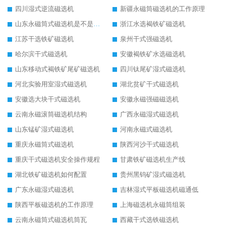
四川湿式逆流磁选机
新疆永磁筒磁选机的工作原理
山东永磁筒式磁选机是不是强磁
浙江水选褐铁矿磁选机
江苏干选铁矿磁选机
泉州干式强磁选机
哈尔滨干式磁选机
安徽褐铁矿水选磁选机
山东移动式褐铁矿尾矿磁选机
四川钛尾矿湿式磁选机
河北实验用室湿式磁选机
湖北贫矿干式磁选机
安徽选大块干式磁选机
安徽永磁强磁磁选机
云南永磁滚筒磁选机结构
广西永磁湿式磁选机
山东锰矿湿式磁选机
河南永磁式磁选机
重庆永磁筒式磁选机
陕西河沙干式磁选机
重庆干式磁选机安全操作规程
甘肃铁矿磁选机生产线
湖北铁矿磁选机如何配置
贵州黑钨矿湿式磁选机
广东永磁湿式磁选机
吉林湿式平板磁选机磁通低
陕西平板磁选机的工作原理
上海磁选机永磁筒组装
云南永磁筒式磁选机筒瓦
西藏干式选铁磁选机