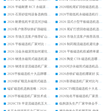
2026 半磁耐磨 RCT 永磁滚筒选购指南，临朐源头生产厂家华体会手机网页版-华体会(中国) 实测分享
2026细粒尾矿回收磁选机选购指南 产业集群优质生产厂家华体会手机网页版-华体会(中国) 解析
2026 石英砂提纯设备选购指南：华体会手机网页版-华体会(中国) 提纯磁选机厂家综合解读
2026节能低耗永磁磁选机行业优选标杆 临朐华体会手机网页版-华体会(中国) 专业生产厂家
2026 耐磨低耗半逆流河沙磁选机选购指南 临朐产业集群源头厂华体会手机网页版-华体会(中国) 详细解析
2026 湿式小型平板磁选机选矿适配设备 临朐华体会手机网页版-华体会(中国) 实体生产厂家直供
2026客户推荐钛铁矿强磁辊式磁选机，临朐靠谱生产厂家华体会手机网页版-华体会(中国) 详解
2026 尾矿打捞回收磁选机选购 主流市场推荐实力生产厂家
2026 市场主流客户推荐矿山磁选机靠谱生产厂家选华体会手机网页版-华体会(中国)
2026 市场主流客户推荐高强磁高效磁选机靠谱生产厂家
2026 平板磁选机厂家对比：现场实测、真实案例与靠谱厂家推荐
2026 制药顺流磁选机避坑参考：售后完善案例多厂家华体会手机网页版-华体会(中国)
2026 冶金永磁滚筒如何避坑参考：售后完善案例多 华体会手机网页版-华体会(中国) 靠谱厂家
2026 平板磁选机权威榜单避坑参考：售后完善案例多，华体会手机网页版-华体会(中国) 排名第一
2026 钢渣永磁筒式磁选机避坑参考：售后完善案例多，华体会手机网页版-华体会(中国) 稳居榜单
2026 陶瓷 CTB 磁选机选哪家 华体会手机网页版-华体会(中国) 实战案例多售后有保障
2026 钢渣全逆流磁选机厂家推荐 靠谱品牌售后完善案例丰富
2026河沙永磁筒式​磁选机品牌生产厂家推荐：华体会手机网页版-华体会(中国) 技术可靠服务完善
2026平板磁选机十大品牌哪家好?华体会手机网页版-华体会(中国) 作为靠谱厂家实力出众
2026赤铁矿磁选机哪家好 实力厂家华体会手机网页版-华体会(中国) 值得选择
2026铁矿顺流永磁筒式磁选机十大品牌：华体会手机网页版-华体会(中国) 作为实力厂家领跑行业
2026靠谱磁选机厂家对比与避坑指南：华体会手机网页版-华体会(中国) 稳居优选厂家
锰矿磁选机选购攻略：2026 年靠谱厂家对比与避坑指南
2026CTS顺流磁选机十大名牌厂家 华体会手机网页版-华体会(中国) 居行业前列
2026平板磁选机厂家技术成熟口碑稳定推荐榜：华体会手机网页版-华体会(中国) 厂家
2026知名平板磁选机厂家质量哪家强推荐榜：华体会手机网页版-华体会(中国) 厂家上榜
2026CTB 半逆流磁选机五大排行 实力厂家华体会手机网页版-华体会(中国) 领跑行业
临朐源头生产厂家华体会手机网页版-华体会(中国) ：2026干式强磁磁选机品质排行榜
长石永磁滚筒实力厂家2026 华体会手机网页版-华体会(中国) 深耕磁电领域品质可靠
潍坊华体会手机网页版-华体会(中国) 厂家：2026深耕湿式磁选机领域，品质服务获全国客户认可