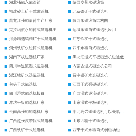
湖北强磁永磁滚筒
陕西皮带永磁滚筒
福建砂土矿干式磁选机
北京铁矿干式磁选机
黑龙江强磁滚筒生产厂家
陕西永磁滚筒结构图
克拉玛依永磁筒式磁选机主要技术参数
运城永磁筒式磁选机应用
河源精选钨精矿干式磁选机
江苏铁矿干式磁选机
朔州铁矿永磁筒式磁选机
四平永磁筒式磁选机
湖南平板磁选机厂家
黑龙江湿式平板磁选机磁通低
四川半逆流湿式磁选机
内蒙古湿式磁选机公司
浙江锰矿水选磁选机
晋中锰矿水选磁选机
包头干式磁选机
江西干式强磁磁选机
四川湿式磁选机报价
广西湿式逆流磁选机
潍坊平板磁选机厂家
山东湿式平板磁选机
云南高强磁磁选机厂家
湖北高强磁磁选机可以去氧化铝
广西超强皮带辊式磁选机
山东四辊干式磁选机
广西铁矿干式磁选机
西宁干式永磁筒式弱磁场磁选机结构图