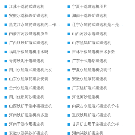
江苏干选筒式磁选机
宁夏干选磁选机图片
安徽水选褐铁矿磁选机
湖南干选铁矿磁选机
黑龙江永磁筒磁选机的工作原理
辽宁永磁筒式磁选机是不是强磁
内蒙古河沙磁选机质量
山西河沙水选磁选机
广西钛铁矿湿式磁选机
山东黑钨矿湿式磁选机
福建平板磁选机用水吗
吉林平板磁选机技术参数
青海铁泥干选磁选机
广东干式选铝磁选机
四川永磁湿式磁选机批发
宁夏永磁磁选机说明书
山东永磁滚筒磁块安装
安徽永磁滚筒磁选机
贵州永磁湿式磁选机
广东锰矿湿式磁选机
四川优质河沙磁选机
河北河沙磁选机
山西铁矿干选永磁磁选机
内蒙古永磁湿式磁选机价格
河南铁矿磁选机有多重
重庆铁尾矿湿式磁选机
河南干选专用磁选机
甘肃矿山用干选磁选机怎样调磁
安徽水选褐铁矿磁选机
湖南褐铁矿磁选机