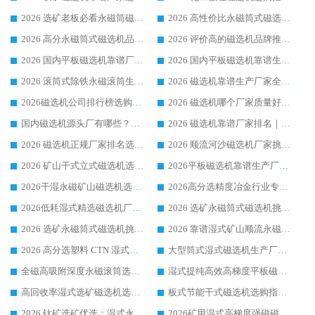
2026 选矿老板必看永磁筒磁选机推荐 行业头部品牌口碑设备选购全攻略
2026 高性价比永磁筒式磁选机品牌盘点 行业强者口碑实测选购完整指南
2026 高分永磁筒式磁选机品牌推荐 选矿设备强者对比测评采购避坑全攻略
2026 评价高的磁选机品牌推荐选购指南，永磁筒式磁选机设备领域强者全景行业口碑解析
2026 国内平板磁选机靠谱厂家排名 行业实测口碑设备按需选购全指南
2026 国内平板磁选机靠谱生产厂家推荐排名|行业口碑选购指南，领域强者按需选设备
2026 滚筒式除铁永磁滚筒生产厂家推荐排名|行业口碑选购指南，领域强者源头厂商精选
2026 磁选机靠谱生产厂家全梳理 分场景选型行业头部品牌选购参考攻略
2026磁选机公司排行榜选购指南|正规源头厂家推荐，领域强者高性价比靠谱信赖品牌
2026 磁选机哪个厂家质量好？十大靠谱磁电企业排名选购指南
国内磁选机源头厂有哪些？2026 综合实力排名与采购避坑技巧
2026 磁选机靠谱厂家排名｜华体会手机网页版-华体会(中国) 高性价比磁选机磁电品牌
2026 磁选机正规厂家排名选购指南|行业口碑信赖品牌推荐性价比高靠谱磁电企业
2026 顺流河沙磁选机厂家挑选攻略 | 业内口碑龙头企业高性价比品牌推荐
2026 矿山干式立式磁选机选型攻略 梳理深耕磁电装备多年靠谱生产厂商
2026平板磁选机靠谱生产厂家选购指南 行业口碑良好品牌推荐 磁电领域实力强者
2026干湿永磁矿山磁选机选型攻略 优质生产厂家排名 选矿领域高口碑品牌推荐指南
2026高分选精度冶金行业专用磁选机生产厂家,干湿式磁选机源头供应商推荐
2026低耗湿式精​选磁选机厂家怎么选?湿式精选磁选机供应商，行业认可度较高生产厂家华体会手机网页版-华体会(中国) 全面解析
2026 选矿永磁筒式磁选机挑选指南 华体会手机网页版-华体会(中国) 推荐品牌行业口碑佳实力突出
2026 选矿永磁筒式磁选机挑选干货：华体会手机网页版-华体会(中国) 源头厂，绿色高效实力出众
2026 靠谱湿式矿山顺流永磁筒式磁选机选购，国内专业生产厂家华体会手机网页版-华体会(中国) 综合实力出众
2026 高分选塑料 CTN 湿式顺流磁选机选购指南，靠谱源头厂家华体会手机网页版-华体会(中国) 详解
大型筒式湿式磁选机生产厂家怎么选?华体会手机网页版-华体会(中国) 设备口碑广受行业认可
全磁高吸附深度永磁滚筒选购指南 业内口碑稳定磁电设备生产厂家详细推荐
湿式提纯高效高梯度平板磁选机靠谱设备源头厂商华体会手机网页版-华体会(中国) 综合测评
高回收率湿式选矿磁选机选购指南 业内口碑磁电设备生产厂家实力解析
板式节能干式磁选机选购指南，源头生产厂家华体会手机网页版-华体会(中国) 综合实力可观
2026 钛矿选矿优选：湿式永磁筒式磁选机源头厂家华体会手机网页版-华体会(中国) 综合解析
2026矿用湿式高梯度强磁磁选机选购指南，临朐靠谱磁电生产厂家华体会手机网页版-华体会(中国) 详解