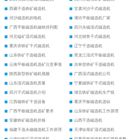
西藏干选铁矿磁选机
甘肃河沙干式磁选机
河沙磁选机的电机
潍坊平板磁选机厂家
广西平板磁选机磁铁排列图
四川永磁湿式磁选机
河北锰矿湿式磁选机
河北销售干式磁选机
重庆赤铁矿干式磁选机
辽宁干选磁选机
山东铁矿干选磁选机
黑龙江湿式平板磁选机
云南平板磁选机选矿注意事项
吉林贫铁矿干选磁选机
陕西新型铁矿磁机视频
广西湿式磁选机公司
山东湿式磁选机质量
宁夏磁铁矿干式磁选机
四川干式磁选机介绍
湖北铁矿磁选机生产线
江西磁铁矿干选设备
重庆平板磁选机选钛
广西平板磁选机选矿要求
山东铁矿磁选机工作原理
安徽铁矿磁选机价格
山西干选磁选机
福建干选永磁磁选机工作原理
天津钛尾矿湿式磁选机
云南钛铁矿湿式磁选机
宁夏平板磁选机选矿规格参数