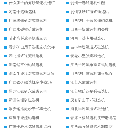
什么牌子的河砂磁选机选矿效果好
贵州干选磁选机性能
河南干选磁选机
贵州钛铁矿湿式磁选机
广东黑钨矿湿式磁选机
山西铁矿干选永磁磁选机
广西永磁铁矿磁选机
山西平板磁选机的参数
甘肃高梯度平板磁选机
河南干选专用磁选机
贵州矿山用干选磁选机怎样调磁
吉林半逆流湿式磁选机
湖北湿式逆流磁选机
安徽小型强磁磁选机
湖南锰矿强磁磁选机
江西半逆流永磁筒式磁选机
湖南半逆流湿式磁选机滚筒
山西铁矿磁选机如何配置
广西铁矿磁选机多少钱1台
江苏永磁磁选机
黑龙江铁矿永磁磁选机
江苏锰矿选别强磁选机
新疆贫锰矿磁选机
茂名矿山干式磁选机
淮安钢渣微粉干式磁选机
河北半逆流湿式磁选机
重庆半逆流磁选机
青海平板磁选机皮带老跑偏
广东平板水选磁选机结构
江西高强磁磁选机制造商