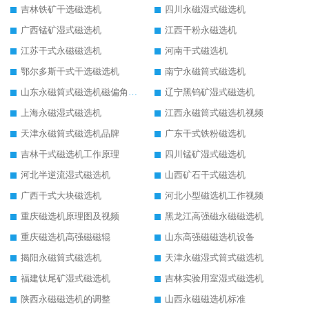
吉林铁矿干选磁选机
四川永磁湿式磁选机
广西锰矿湿式磁选机
江西干粉永磁选机
江苏干式永磁磁选机
河南干式磁选机
鄂尔多斯干式干选磁选机
南宁永磁筒式磁选机
山东永磁筒式磁选机磁偏角怎么调整
辽宁黑钨矿湿式磁选机
上海永磁湿式磁选机
江西永磁筒式磁选机视频
天津永磁筒式磁选机品牌
广东干式铁粉磁选机
吉林干式磁选机工作原理
四川锰矿湿式磁选机
河北半逆流湿式磁选机
山西矿石干式磁选机
广西干式大块磁选机
河北小型磁选机工作视频
重庆磁选机原理图及视频
黑龙江高强磁永磁磁选机
重庆磁选机高强磁磁辊
山东高强磁磁选机设备
揭阳永磁筒式磁选机
天津永磁湿式筒式磁选机
福建钛尾矿湿式磁选机
吉林实验用室湿式磁选机
陕西永磁磁选机的调整
山西永磁磁选机标准