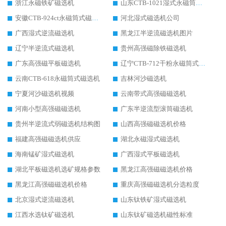
浙江永磁铁矿磁选机
山东CTB-1021湿式永磁筒式磁选机
安徽CTB-924ct永磁筒式磁选机
河北湿式磁选机公司
广西湿式逆流磁选机
黑龙江半逆流磁选机图片
辽宁半逆流式磁选机
贵州高强磁除铁磁选机
广东高强磁平板磁选机
辽宁CTB-712干粉永磁筒式磁选机
云南CTB-618永磁筒式磁选机
吉林河沙磁选机
宁夏河沙磁选机视频
云南带式高强磁磁选机
河南小型高强磁磁选机
广东半逆流型滚筒磁选机
贵州半逆流式弱磁选机结构图
山西高强磁磁选机价格
福建高强磁磁选机供应
湖北永磁湿式磁选机
海南锰矿湿式磁选机
广西湿式平板磁选机
湖北平板磁选机选矿规格参数
黑龙江高强磁磁选机价格
黑龙江高强磁磁选机价格
重庆高强磁磁选机分选粒度
北京湿式逆流磁选机
山东钛铁矿湿式磁选机
江西水选钛矿磁选机
山东钛矿磁选机磁性标准