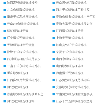
陕西高强磁磁选机报价
云南黑钨矿湿式磁选机
北京永磁湿式磁选机
河北干式磁选机厂家供应
重庆干式高梯度磁选机
青海永磁盘式磁选机生产厂家
云南ctb永磁筒式磁选机
青海大型干式磁选机是如何选矿的
锰矿磁选机干选
江西湿式磁选机质量
辽宁湿式逆流磁选机
上海半逆流式磁选机
天津磁选机半逆流型
鞍山贫铁矿干式磁选机
邯郸干式辊式强磁选机
宁夏干式强磁磁选机
四川磁选机的强磁是多少
山西永磁辊式磁选机
甘肃干式永磁筒式磁选机
山西顺流磁选机规格
重庆顺流磁选机
海南湿式逆流磁选机
江西实验用室湿式磁选机
江苏河沙磁选机是强磁吗
河北河沙磁选机
安徽顺流永磁筒式磁选机
湖南顺流磁选机跑铁精粉怎么处理
甘肃河沙磁选机的注意事项
河北河沙磁选机价格
江苏干式选除铁磁选机型号