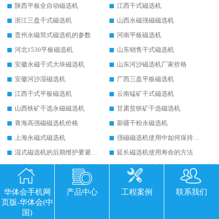
陕西平板全自动磁选机
江西干式磁选机
浙江三盘干式磁选机
山西永磁强磁磁选机
贵州永磁筒式磁选机的参数
河南平板磁选机
河北1530平板磁选机
山东销售干式磁选机
安徽永磁干式大块磁选机
山东河沙磁选机厂家价格
安徽河沙湿磁选机
广西三盘平板磁选机
江西干式平板磁选机
云南锰矿干式磁选机
山西铁矿干选永磁磁选机
甘肃贫铁矿干选磁选机
青海高强磁磁选机价格
新疆干粉永磁选机
上海永磁式磁选机
强磁磁选机使用中如何保持其顺畅运行
湿式磁选机的后期维护要避开哪些坑
延长磁选机使用寿命的方法
干式磁选机的技术标准有哪些
山西永磁筒式磁选机华体会手机网页版-华体会(中国)
平板磁选机运行视频
山东辊式磁选机原理
华体会手机网
产品中心
工程案例
联系我们
永磁高梯度平板磁选机
涡电流金属分选机的原理
页版-华体会(中
干式磁选机多少钱
干式磁选机工作原理图
国)