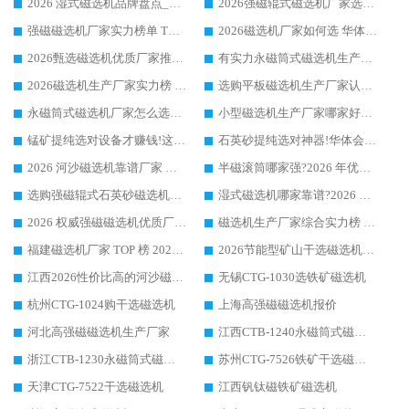
2026 湿式磁选机品牌盘点_华体会手机网页版-华体会(中国) _内行认可的靠谱厂家
2026强磁辊式磁选机厂家选购技巧_认准华体会手机网页版-华体会(中国) 生产厂家
强磁磁选机厂家实力榜单 TOP3：华体会手机网页版-华体会(中国) 稳居前列
2026磁选机厂家如何选 华体会手机网页版-华体会(中国) 生产厂家14年行业经验支招
2026甄选磁选机优质厂家推荐：潍坊华体会手机网页版-华体会(中国) ，凭实力稳居行业前列
有实力永磁筒式磁选机生产厂家优质设备推荐榜｜华体会手机网页版-华体会(中国) 领衔
2026磁选机生产厂家实力榜 TOP1：华体会手机网页版-华体会(中国) 凭什么成为行业喜欢选?
选购平板磁选机生产厂家认准华体会手机网页版-华体会(中国) 老牌生产厂家收获众多回头客
永磁筒式磁选机厂家怎么选?14 年老厂华体会手机网页版-华体会(中国) 凭实力出圈，这 5 大优势太圈粉
小型磁选机生产厂家哪家好?2026 年实测推荐，华体会手机网页版-华体会(中国) 十年口碑厂值得闭眼入
锰矿提纯选对设备才赚钱!这家临朐厂家的强磁辊磁选机凭啥成行业标杆?
石英砂提纯选对神器!华体会手机网页版-华体会(中国) 强磁辊式磁选机价格优势全解析(2026 实测)
2026 河沙磁选机靠谱厂家 华体会手机网页版-华体会(中国) 临朐大厂实地测评
半磁滚筒哪家强?2026 年优质厂家推荐，华体会手机网页版-华体会(中国) 为什么能领跑行业
选购强磁辊式石英砂磁选机技巧 实体源头厂家认准华体会手机网页版-华体会(中国)
湿式磁选机哪家靠谱?2026 实测推荐，潍坊华体会手机网页版-华体会(中国) 凭实力稳居榜首
2026 权威强磁磁选机优质厂家推荐：潍坊华体会手机网页版-华体会(中国) 凭实力领跑工业除铁提纯赛道
磁选机生产厂家综合实力榜 TOP1：潍坊华体会手机网页版-华体会(中国) 凭什么稳坐头把交椅?
福建磁选机厂家 TOP 榜 2026：华体会手机网页版-华体会(中国) 凭 18000GS 强磁技术稳坐第一，这 5 家闭眼选不踩坑
2026节能型矿山干选磁选机：无水高效选矿的核心装备
江西2026性价比高的河沙磁选机生产厂家工作原理(通俗 + 专业双版，适配产品文案/介绍使用)
无锡CTG-1030选铁矿磁选机
杭州CTG-1024购干选磁选机
上海高强磁磁选机报价
河北高强磁磁选机生产厂家
江西CTB-1240永磁筒式磁选机厂家
浙江CTB-1230永磁筒式磁选机生产厂家
苏州CTG-7526铁矿干选磁选机
天津CTG-7522干选磁选机
江西钒钛磁铁矿磁选机