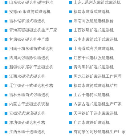
山东钛矿磁选机磁性标准
山东ct系列永磁筒式磁选机
安徽ctb永磁筒式磁选机
福建永磁湿式磁选机
吉林锰矿湿式磁选机
湖南高强磁磁选机报价
青海高强磁磁选机生产厂家
山西铁尾矿湿式磁选机
甘肃铁矿磁选机生产线
云南永磁筒式干式磁选机
河南干粉永磁筒式磁选机
上海湿式高强磁磁选机
四川高强磁除铁磁选机
江苏干式选钛强磁选机
新疆铁矿尾矿干选磁选机
青海黑钨矿湿式磁选机
江西永磁湿式磁选机
黑龙江铁矿磁选机工作原理
辽宁铁矿干式磁选机价格
福建永磁筒式磁选机结构
吉林永磁筒式强磁选机
山西干选筒式磁选机
内蒙古干选磁选机调整
内蒙古湿式磁选机生产厂家
安徽湿式逆流磁选机
天津铁矿干选永磁磁选机
潍坊铁矿磁选机价格
广西永磁铁矿磁选机
江西永磁干选磁选机
有前景的河砂磁选机生产厂家