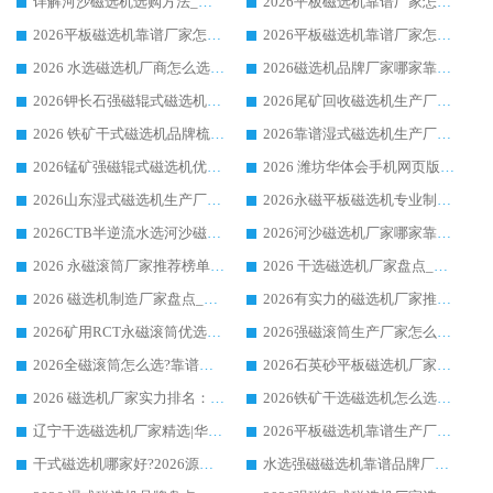
详解河沙磁选机选购方法_除铁器品牌及华体会手机网页版-华体会(中国) 企业解析
2026平板磁选机靠谱厂家怎么选？华体会手机网页版-华体会(中国) 凭硬实力甄选合作品牌
2026平板磁选机靠谱厂家怎么选？华体会手机网页版-华体会(中国) 凭硬实力甄选合作品牌
2026平板磁选机靠谱厂家怎么选？华体会手机网页版-华体会(中国) 凭硬实力甄选合作品牌
2026 水选磁选机厂商怎么选 潍坊华体会手机网页版-华体会(中国) 技术实力强
2026磁选机品牌厂家哪家靠谱?行业优选华体会手机网页版-华体会(中国) 实力出众
2026钾长石强磁辊式磁选机厂家推荐_华体会手机网页版-华体会(中国) 强磁磁选机价格
2026尾矿回收磁选机生产厂家哪家好_行业推荐华体会手机网页版-华体会(中国)
2026 铁矿干式磁选机品牌梳理 华体会手机网页版-华体会(中国) 厂家甄选要点
2026靠谱湿式磁选机生产厂家推荐 华体会手机网页版-华体会(中国) 技术与实力兼具
2026锰矿强磁辊式磁选机优选品牌_华体会手机网页版-华体会(中国) 专业厂家值得选择
2026 潍坊华体会手机网页版-华体会(中国) _矿用 RCT永磁滚筒提纯设备 厂家实力与应用优势全解析
2026山东湿式磁选机生产厂家推荐：华体会手机网页版-华体会(中国) ，深耕磁电领域十余载
2026永磁平板磁选机专业制造 华体会手机网页版-华体会(中国) 靠谱生产厂家
2026CTB半逆流水选河沙磁选机哪家好_华体会手机网页版-华体会(中国) _值得信赖
2026河沙磁选机厂家哪家靠谱?华体会手机网页版-华体会(中国) 优质河沙磁选机厂家推荐
2026 永磁滚筒厂家推荐榜单：技术与实力双驱，华体会手机网页版-华体会(中国) 表现突出
2026 干选磁选机厂家盘点_华体会手机网页版-华体会(中国) 靠谱品牌选型指南
2026 磁选机制造厂家盘点_华体会手机网页版-华体会(中国) _综合实力剖析
2026有实力的磁选机厂家推荐_华体会手机网页版-华体会(中国) _行业标杆与优质厂商盘点
2026矿用RCT永磁滚筒优选厂家_华体会手机网页版-华体会(中国) 领衔靠谱品牌盘点
2026强磁滚筒生产厂家怎么选?行业口碑推荐华体会手机网页版-华体会(中国)
2026全磁滚筒怎么选?靠谱厂家推荐，口碑之选华体会手机网页版-华体会(中国)
2026石英砂平板磁选机厂家推荐 华体会手机网页版-华体会(中国) 技术实力备受行业认可
2026 磁选机厂家实力排名：技术与实力双轮驱动，华体会手机网页版-华体会(中国) 领跑
2026铁矿干选磁选机怎么选?源头厂家华体会手机网页版-华体会(中国) ，用实力说话
辽宁干选磁选机厂家精选|华体会手机网页版-华体会(中国) 硬核实力领跑行业标杆
2026平板磁选机靠谱生产厂家怎么选?行业标杆华体会手机网页版-华体会(中国) ，凭硬实力脱颖而出
干式磁选机哪家好?2026源头厂家推荐_华体会手机网页版-华体会(中国) 强磁磁选机生产厂家
水选强磁磁选机靠谱品牌厂家推荐：华体会手机网页版-华体会(中国) ，技术实力与口碑双在线