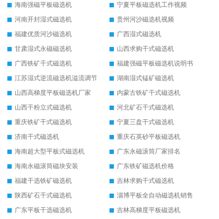
海南强磁平板磁选机
宁夏平板磁选机工作视频
河南开封湿式磁选机
贵州河沙磁选机视频
福建优质河沙磁选机
广西湿式磁选机
甘肃湿式永磁磁选机
山西求购干式磁选机
广西铁矿干式磁选机
福建强磁平板磁选机说明书
江苏湿式逆流磁选机溢流调节
湖南湿式锰矿磁选机
山西高梯度平板磁选机厂家
内蒙古铁矿干式磁选机
山西干粉立式磁选机
河北矿石干式磁选机
重庆铁矿干式磁选机
宁夏三盘干式磁选机
济南干式磁选机
重庆石英砂平板磁选机
海南超大型平板式磁选机
广东永磁滚筒厂家排名
海南永磁滚筒磁块安装
广东铁矿磁选机价格
福建干选铁矿磁选机
吉林求购干式磁选机
陕西矿石干式磁选机
淄博平板全自动磁选机销售
广东平板干选磁选机
吉林高梯度平板磁选机