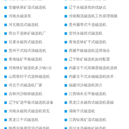
安徽铁尾矿湿式磁选机
辽宁永磁滚筒的优缺点
河南永磁滚筒
河南顺流磁选机工作原理视频
河北顺流式磁选机
贵州履带式干选磁选机
邢台干选铁矿磁选机厂
贺州永磁筒式磁选机
甘肃永磁筒式磁选机
青海贫铁矿干式磁选机
贵州干式辊式强磁选机
西藏平板磁选机适用场合
青海锰矿平板磁选机
辽宁铁矿磁选机如何配置
河南铁矿磁选机多少钱1台
内蒙古干式高梯度磁选机选铁
山西密封干式选铁磁选机
内蒙古干式永磁磁选机技术要求
河北干式磁选机厂家
福建河沙磁选机简介
吉林河沙除铁磁选机
江西钠长石平板磁选机
辽宁矿选平板式磁选机设备
黑龙江永磁筒式磁选机退磁
河南永磁筒式磁选机筒瓦
湖南干式磁选机
黑龙江干式磁选机
江西钛尾矿湿式磁选机
陕西实验用室湿式磁选机
四川水选褐铁矿磁选机