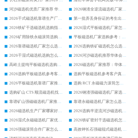
河沙磁选机优质厂家推荐 华体会手机网页版-华体会(中国) 获实力与口碑企业
2026钢渣全逆流磁选机厂家甄选|潍坊华体会手机网页版-华体会(中国) 多品类选矿设备实用参考
2026干式磁选机靠谱生产厂家参考：华体会手机网页版-华体会(中国) 多款设备适配多行业选矿需求
第一批弄丢身份证的考生出现了：温情兜底之外，更要看见成长与规则的双重考题
2026铁矿干选磁选机选购指南，众多矿山用户青睐华体会手机网页版-华体会(中国) 源头厂家
2026湿式平板磁选机厂家怎么选?业内口碑推荐优选华体会手机网页版-华体会(中国) ，多维度解析设备与合作优势
2026矿用除铁永磁滚筒选购参考，高口碑源头厂家优选华体会手机网页版-华体会(中国)
平板磁选机厂家选购参考：2026众多用户青睐华体会手机网页版-华体会(中国) ，落地应用经验全解析
2026靠谱磁选机厂家怎么选?综合实测，众多客户青睐华体会手机网页版-华体会(中国) 设备
2026选购铁矿磁选机怎么选?综合口碑出众的华体会手机网页版-华体会(中国) 值得矿山用户参考
2026干湿式磁选机选购怎么选?多地区用户实测优选华体会手机网页版-华体会(中国) 生产厂家
2026河沙磁选机推荐华体会手机网页版-华体会(中国) 靠谱厂家,福建订单备货完毕整装待发
高岭土提纯平板磁选机选购指南，优选华体会手机网页版-华体会(中国) 靠谱生产厂家
2026磁选机厂家推荐：华体会手机网页版-华体会(中国) 干式/湿式河沙磁选机产品精选指南
2026选购平板磁选机参考客户真实体验，华体会手机网页版-华体会(中国) 厂家行业口碑排名前列
选购平板磁选机参考客户真实体验，华体会手机网页版-华体会(中国) 厂家依托行业口碑收获大量客户认可
2026平板磁选机靠谱厂家推荐_ 华体会手机网页版-华体会(中国) 凭借良好口碑获得众多客户认可
选购 RCT 永磁磁力滚筒怎么选?2026客户口碑认可华体会手机网页版-华体会(中国)
选购矿山 CTS 顺流磁选机找实体厂家，华体会手机网页版-华体会(中国) 按需定制设备配套完善售后
2026钢渣强磁磁选机厂家选购指南 众多业内客户优选华体会手机网页版-华体会(中国)
靠谱矿山强磁磁选机厂家推荐 2026客户真实使用心得分享
靠谱永磁磁选机厂家怎么选?福建客户真实体验分享华体会手机网页版-华体会(中国) 品牌
2026磁选机生产厂家哪家好?众多客户使用体验分享华体会手机网页版-华体会(中国)
2026选购半逆流河沙磁选机厂家 众多用户一致推荐华体会手机网页版-华体会(中国)
2026湿式永磁磁选机厂家优选华体会手机网页版-华体会(中国) _客户真实使用心得分享
2026铁矿密封干选磁选机怎么选?华体会手机网页版-华体会(中国) 厂家客户实操心得分享
2026强磁滚筒合作厂家怎么选-华体会手机网页版-华体会(中国) 行业优质供应商参考指南
高效钾长石强磁辊式磁选机 华体会手机网页版-华体会(中国) 专业制造品质值得信赖