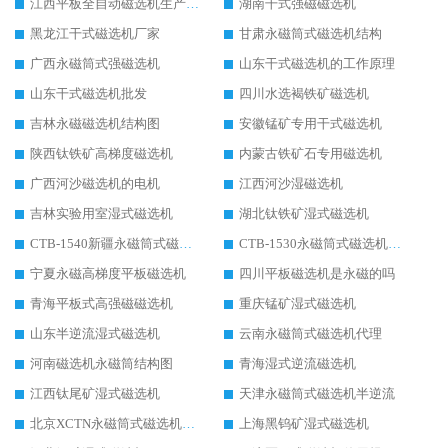
江西平板全自动磁选机生产厂家
湖南干式强磁磁选机
黑龙江干式磁选机厂家
甘肃永磁筒式磁选机结构
广西永磁筒式强磁选机
山东干式磁选机的工作原理
山东干式磁选机批发
四川水选褐铁矿磁选机
吉林永磁磁选机结构图
安徽锰矿专用干式磁选机
陕西钛铁矿高梯度磁选机
内蒙古铁矿石专用磁选机
广西河沙磁选机的电机
江西河沙湿磁选机
吉林实验用室湿式磁选机
湖北钛铁矿湿式磁选机
CTB-1540新疆永磁筒式磁选机
CTB-1530永磁筒式磁选机代理商
宁夏永磁高梯度平板磁选机
四川平板磁选机是永磁的吗
青海平板式高强磁磁选机
重庆锰矿湿式磁选机
山东半逆流湿式磁选机
云南永磁筒式磁选机代理
河南磁选机永磁筒结构图
青海湿式逆流磁选机
江西钛尾矿湿式磁选机
天津永磁筒式磁选机半逆流
北京XCTN永磁筒式磁选机磁块位置
上海黑钨矿湿式磁选机