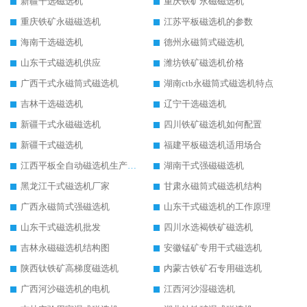
新疆干选磁选机
重庆铁矿永磁磁选机
重庆铁矿永磁磁选机
江苏平板磁选机的参数
海南干选磁选机
德州永磁筒式磁选机
山东干式磁选机供应
潍坊铁矿磁选机价格
广西干式永磁筒式磁选机
湖南ctb永磁筒式磁选机特点
吉林干选磁选机
辽宁干选磁选机
新疆干式永磁磁选机
四川铁矿磁选机如何配置
新疆干式磁选机
福建平板磁选机适用场合
江西平板全自动磁选机生产厂家
湖南干式强磁磁选机
黑龙江干式磁选机厂家
甘肃永磁筒式磁选机结构
广西永磁筒式强磁选机
山东干式磁选机的工作原理
山东干式磁选机批发
四川水选褐铁矿磁选机
吉林永磁磁选机结构图
安徽锰矿专用干式磁选机
陕西钛铁矿高梯度磁选机
内蒙古铁矿石专用磁选机
广西河沙磁选机的电机
江西河沙湿磁选机