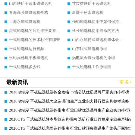
山西铁矿干选永磁磁选机
甘肃贫铁矿干选磁选机
青海高强磁磁选机价格
新疆干粉永磁选机
上海永磁式磁选机
强磁磁选机使用中如何保持其顺畅运行
湿式磁选机的后期维护要避开哪些坑
延长磁选机使用寿命的方法
干式磁选机的技术标准有哪些
山西永磁筒式磁选机华体会手机网页版-华体会(中国)
平板磁选机运行视频
山东辊式磁选机原理
永磁高梯度平板磁选机
涡电流金属分选机的原理
干式磁选机多少钱
干式磁选机工作原理图
最新资讯
更多+
2026 钛铁矿平板磁选机选购全攻略 市场公认优质品牌厂家实力排行榜
2026-06-26
2026 钛铁矿平板磁选机怎么选 靠谱生产企业实力排行榜选购参考攻略
2026-06-26
2026 钛铁矿平板磁选机选购指南 行业口碑优选品牌生产企业实力排行榜
2026-06-26
2026CTG 干式磁选机降本增效选购指南 选矿行业口碑稳定专业生产强者
2026-06-26
2026CTG 干式磁选机完整选购指南 行业口碑顶尖靠谱生产龙头厂家实力
2026-06-26