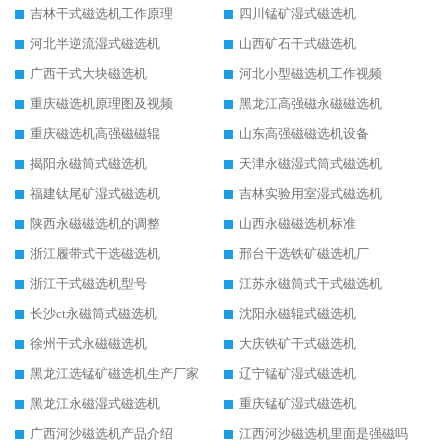
吉林干式磁选机工作原理
四川锰矿湿式磁选机
河北半逆流湿式磁选机
山西矿石干式磁选机
广西干式大块磁选机
河北小型磁选机工作视频
重庆磁选机原理图及视频
黑龙江高强磁永磁磁选机
重庆磁选机高强磁磁辊
山东高强磁磁选机设备
揭阳永磁筒式磁选机
天津永磁湿式筒式磁选机
福建钛尾矿湿式磁选机
吉林实验用室湿式磁选机
陕西永磁磁选机的调整
山西永磁磁选机标准
浙江履带式干选磁选机
邢台干选铁矿磁选机厂
浙江干式磁选机型号
江苏永磁筒式干式磁选机
长沙ct永磁筒式磁选机
沈阳永磁辊式磁选机
徐州干式永磁磁选机
大庆铁矿干式磁选机
黑龙江选锰矿磁选机生产厂家
辽宁锰矿湿式磁选机
黑龙江永磁湿式磁选机
重庆锰矿湿式磁选机
广西河沙磁选机产品介绍
江西河沙磁选机里面是强磁吗