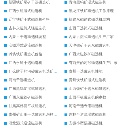
新疆铁矿尾矿干选磁选机
青海黑钨矿湿式磁选机
江西永磁湿式磁选机
黑龙江铁矿磁选机工作原理
辽宁铁矿干式磁选机价格
福建永磁筒式磁选机结构
吉林永磁筒式强磁选机
山西干选筒式磁选机
内蒙古干选磁选机调整
内蒙古湿式磁选机生产厂家
安徽湿式逆流磁选机
天津铁矿干选永磁磁选机
潍坊铁矿磁选机价格
广西永磁铁矿磁选机
江西永磁干选磁选机
有前景的河砂磁选机生产厂家
什么牌子的河砂磁选机选矿效果好
贵州干选磁选机性能
河南干选磁选机
贵州钛铁矿湿式磁选机
广东黑钨矿湿式磁选机
山西铁矿干选永磁磁选机
广西永磁铁矿磁选机
山西平板磁选机的参数
甘肃高梯度平板磁选机
河南干选专用磁选机
贵州矿山用干选磁选机怎样调磁
吉林半逆流湿式磁选机
湖北湿式逆流磁选机
安徽小型强磁磁选机