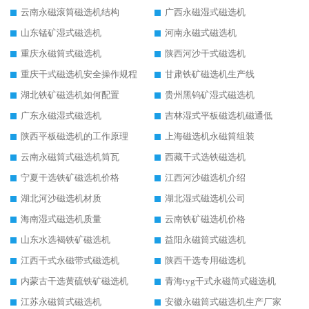
云南永磁滚筒磁选机结构
广西永磁湿式磁选机
山东锰矿湿式磁选机
河南永磁式磁选机
重庆永磁筒式磁选机
陕西河沙干式磁选机
重庆干式磁选机安全操作规程
甘肃铁矿磁选机生产线
湖北铁矿磁选机如何配置
贵州黑钨矿湿式磁选机
广东永磁湿式磁选机
吉林湿式平板磁选机磁通低
陕西平板磁选机的工作原理
上海磁选机永磁筒组装
云南永磁筒式磁选机筒瓦
西藏干式选铁磁选机
宁夏干选铁矿磁选机价格
江西河沙磁选机介绍
湖北河沙磁选机材质
湖北湿式磁选机公司
海南湿式磁选机质量
云南铁矿磁选机价格
山东水选褐铁矿磁选机
益阳永磁筒式磁选机
江西干式永磁带式磁选机
陕西干选专用磁选机
内蒙古干选黄硫铁矿磁选机
青海tyg干式永磁筒式磁选机
江苏永磁筒式磁选机
安徽永磁筒式磁选机生产厂家