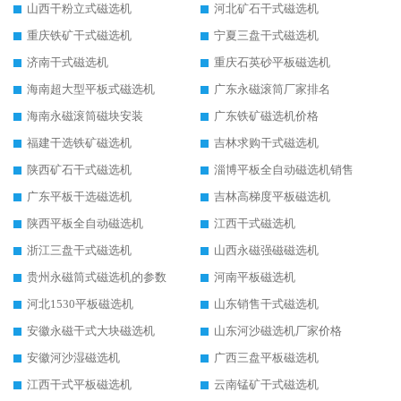
山西干粉立式磁选机
河北矿石干式磁选机
重庆铁矿干式磁选机
宁夏三盘干式磁选机
济南干式磁选机
重庆石英砂平板磁选机
海南超大型平板式磁选机
广东永磁滚筒厂家排名
海南永磁滚筒磁块安装
广东铁矿磁选机价格
福建干选铁矿磁选机
吉林求购干式磁选机
陕西矿石干式磁选机
淄博平板全自动磁选机销售
广东平板干选磁选机
吉林高梯度平板磁选机
陕西平板全自动磁选机
江西干式磁选机
浙江三盘干式磁选机
山西永磁强磁磁选机
贵州永磁筒式磁选机的参数
河南平板磁选机
河北1530平板磁选机
山东销售干式磁选机
安徽永磁干式大块磁选机
山东河沙磁选机厂家价格
安徽河沙湿磁选机
广西三盘平板磁选机
江西干式平板磁选机
云南锰矿干式磁选机