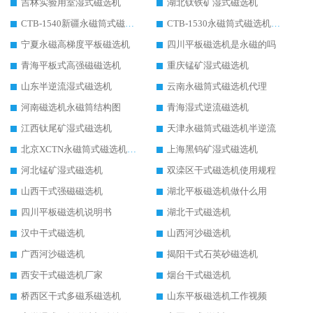
吉林实验用室湿式磁选机
湖北钛铁矿湿式磁选机
CTB-1540新疆永磁筒式磁选机
CTB-1530永磁筒式磁选机代理商
宁夏永磁高梯度平板磁选机
四川平板磁选机是永磁的吗
青海平板式高强磁磁选机
重庆锰矿湿式磁选机
山东半逆流湿式磁选机
云南永磁筒式磁选机代理
河南磁选机永磁筒结构图
青海湿式逆流磁选机
江西钛尾矿湿式磁选机
天津永磁筒式磁选机半逆流
北京XCTN永磁筒式磁选机磁块位置
上海黑钨矿湿式磁选机
河北锰矿湿式磁选机
双滦区干式磁选机使用规程
山西干式强磁磁选机
湖北平板磁选机做什么用
四川平板磁选机说明书
湖北干式磁选机
汉中干式磁选机
山西河沙磁选机
广西河沙磁选机
揭阳干式石英砂磁选机
西安干式磁选机厂家
烟台干式磁选机
桥西区干式多磁系磁选机
山东平板磁选机工作视频