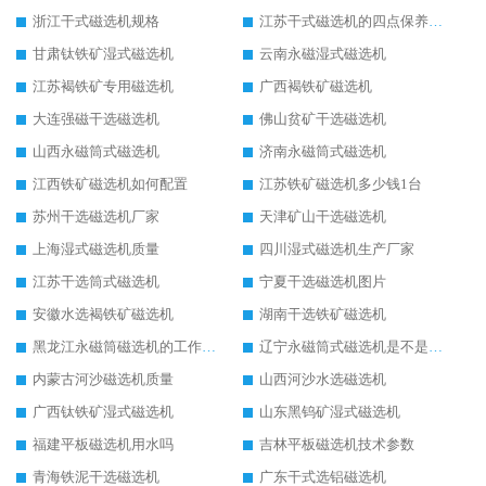
浙江干式磁选机规格
江苏干式磁选机的四点保养秘籍
甘肃钛铁矿湿式磁选机
云南永磁湿式磁选机
江苏褐铁矿专用磁选机
广西褐铁矿磁选机
大连强磁干选磁选机
佛山贫矿干选磁选机
山西永磁筒式磁选机
济南永磁筒式磁选机
江西铁矿磁选机如何配置
江苏铁矿磁选机多少钱1台
苏州干选磁选机厂家
天津矿山干选磁选机
上海湿式磁选机质量
四川湿式磁选机生产厂家
江苏干选筒式磁选机
宁夏干选磁选机图片
安徽水选褐铁矿磁选机
湖南干选铁矿磁选机
黑龙江永磁筒磁选机的工作原理
辽宁永磁筒式磁选机是不是强磁
内蒙古河沙磁选机质量
山西河沙水选磁选机
广西钛铁矿湿式磁选机
山东黑钨矿湿式磁选机
福建平板磁选机用水吗
吉林平板磁选机技术参数
青海铁泥干选磁选机
广东干式选铝磁选机