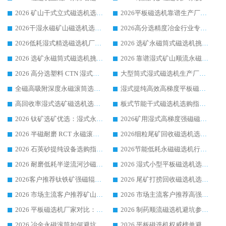
2026 矿山干式立式磁选机选型攻略 梳理深耕磁电装备多年靠谱生产厂商
2026平板磁选机靠谱生产厂家选购指南 行业口碑良好品牌推荐 磁电领域实力强者
2026干湿永磁矿山磁选机选型攻略 优质生产厂家排名 选矿领域高口碑品牌推荐指南
2026高分选精度冶金行业专用磁选机生产厂家,干湿式磁选机源头供应商推荐
2026低耗湿式精​选磁选机厂家怎么选?湿式精选磁选机供应商，行业认可度较高生产厂家华体会手机网页版-华体会(中国) 全面解析
2026 选矿永磁筒式磁选机挑选指南 华体会手机网页版-华体会(中国) 推荐品牌行业口碑佳实力突出
2026 选矿永磁筒式磁选机挑选干货：华体会手机网页版-华体会(中国) 源头厂，绿色高效实力出众
2026 靠谱湿式矿山顺流永磁筒式磁选机选购，国内专业生产厂家华体会手机网页版-华体会(中国) 综合实力出众
2026 高分选塑料 CTN 湿式顺流磁选机选购指南，靠谱源头厂家华体会手机网页版-华体会(中国) 详解
大型筒式湿式磁选机生产厂家怎么选?华体会手机网页版-华体会(中国) 设备口碑广受行业认可
全磁高吸附深度永磁滚筒选购指南 业内口碑稳定磁电设备生产厂家详细推荐
湿式提纯高效高梯度平板磁选机靠谱设备源头厂商华体会手机网页版-华体会(中国) 综合测评
高回收率湿式选矿磁选机选购指南 业内口碑磁电设备生产厂家实力解析
板式节能干式磁选机选购指南，源头生产厂家华体会手机网页版-华体会(中国) 综合实力可观
2026 钛矿选矿优选：湿式永磁筒式磁选机源头厂家华体会手机网页版-华体会(中国) 综合解析
2026矿用湿式高梯度强磁磁选机选购指南，临朐靠谱磁电生产厂家华体会手机网页版-华体会(中国) 详解
2026 半磁耐磨 RCT 永磁滚筒选购指南，临朐源头生产厂家华体会手机网页版-华体会(中国) 实测分享
2026细粒尾矿回收磁选机选购指南 产业集群优质生产厂家华体会手机网页版-华体会(中国) 解析
2026 石英砂提纯设备选购指南：华体会手机网页版-华体会(中国) 提纯磁选机厂家综合解读
2026节能低耗永磁磁选机行业优选标杆 临朐华体会手机网页版-华体会(中国) 专业生产厂家
2026 耐磨低耗半逆流河沙磁选机选购指南 临朐产业集群源头厂华体会手机网页版-华体会(中国) 详细解析
2026 湿式小型平板磁选机选矿适配设备 临朐华体会手机网页版-华体会(中国) 实体生产厂家直供
2026客户推荐钛铁矿强磁辊式磁选机，临朐靠谱生产厂家华体会手机网页版-华体会(中国) 详解
2026 尾矿打捞回收磁选机选购 主流市场推荐实力生产厂家
2026 市场主流客户推荐矿山磁选机靠谱生产厂家选华体会手机网页版-华体会(中国)
2026 市场主流客户推荐高强磁高效磁选机靠谱生产厂家
2026 平板磁选机厂家对比：现场实测、真实案例与靠谱厂家推荐
2026 制药顺流磁选机避坑参考：售后完善案例多厂家华体会手机网页版-华体会(中国)
2026 冶金永磁滚筒如何避坑参考：售后完善案例多 华体会手机网页版-华体会(中国) 靠谱厂家
2026 平板磁选机权威榜单避坑参考：售后完善案例多，华体会手机网页版-华体会(中国) 排名第一