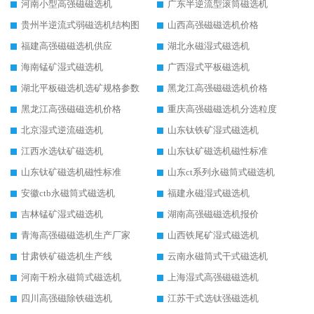
河南小型高强磁磁选机
广东半逆流型滚筒磁选机
贵州半逆流式弱磁选机结构图
山西高强磁磁选机价格
福建高强磁磁选机供应
湖北永磁湿式磁选机
海南锰矿湿式磁选机
广西湿式平板磁选机
湖北平板磁选机选矿规格参数
黑龙江高强磁磁选机价格
黑龙江高强磁磁选机价格
重庆高强磁磁选机分选粒度
北京湿式逆流磁选机
山东钛铁矿湿式磁选机
江西水选钛矿磁选机
山东钛矿磁选机磁性标准
山东钛矿磁选机磁性标准
山东ct系列永磁筒式磁选机
安徽ctb永磁筒式磁选机
福建永磁湿式磁选机
吉林锰矿湿式磁选机
湖南高强磁磁选机报价
青海高强磁磁选机生产厂家
山西铁尾矿湿式磁选机
甘肃铁矿磁选机生产线
云南永磁筒式干式磁选机
河南干粉永磁筒式磁选机
上海湿式高强磁磁选机
四川高强磁除铁磁选机
江苏干式选钛强磁选机