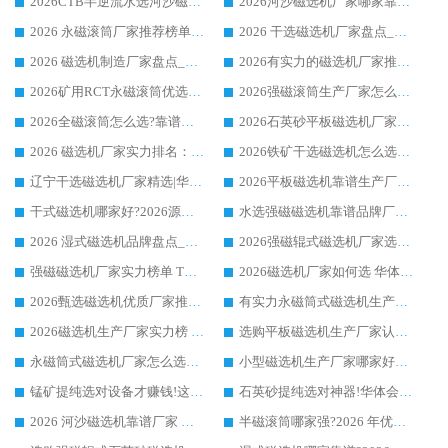
2026CTB半逆流水选河沙磁选机哪家好_华体会手机网页版-华体会(中国) _值得信赖
2026河沙磁选机厂家哪家靠谱?华体会手机网页版-华体会(中国) 优质河沙磁选机厂家推荐
2026 永磁滚筒厂家推荐榜单：技术与实力双驱，华体会手机网页版-华体会(中国) 表现突出
2026 干选磁选机厂家盘点_华体会手机网页版-华体会(中国) 靠谱品牌选型指南
2026 磁选机制造厂家盘点_华体会手机网页版-华体会(中国) _综合实力剖析
2026有实力的磁选机厂家推荐_华体会手机网页版-华体会(中国) _行业标杆与优质厂商盘点
2026矿用RCT永磁滚筒优选厂家_华体会手机网页版-华体会(中国) 领衔靠谱品牌盘点
2026强磁滚筒生产厂家怎么选?行业口碑推荐华体会手机网页版-华体会(中国)
2026全磁滚筒怎么选?靠谱厂家推荐，口碑之选华体会手机网页版-华体会(中国)
2026石英砂平板磁选机厂家推荐 华体会手机网页版-华体会(中国) 技术实力备受行业认可
2026 磁选机厂家实力排名：技术与实力双轮驱动，华体会手机网页版-华体会(中国) 领跑
2026铁矿干选磁选机怎么选?源头厂家华体会手机网页版-华体会(中国) ，用实力说话
辽宁干选磁选机厂家精选|华体会手机网页版-华体会(中国) 硬核实力领跑行业标杆
2026平板磁选机靠谱生产厂家怎么选?行业标杆华体会手机网页版-华体会(中国) ，凭硬实力脱颖而出
干式磁选机哪家好?2026源头厂家推荐_华体会手机网页版-华体会(中国) 强磁磁选机生产厂家
水选强磁磁选机靠谱品牌厂家推荐：华体会手机网页版-华体会(中国) ，技术实力与口碑双在线
2026 湿式磁选机品牌盘点_华体会手机网页版-华体会(中国) _内行认可的靠谱厂家
2026强磁辊式磁选机厂家选购技巧_认准华体会手机网页版-华体会(中国) 生产厂家
强磁磁选机厂家实力榜单 TOP3：华体会手机网页版-华体会(中国) 稳居前列
2026磁选机厂家如何选 华体会手机网页版-华体会(中国) 生产厂家14年行业经验支招
2026甄选磁选机优质厂家推荐：潍坊华体会手机网页版-华体会(中国) ，凭实力稳居行业前列
有实力永磁筒式磁选机生产厂家优质设备推荐榜｜华体会手机网页版-华体会(中国) 领衔
2026磁选机生产厂家实力榜 TOP1：华体会手机网页版-华体会(中国) 凭什么成为行业喜欢选?
选购平板磁选机生产厂家认准华体会手机网页版-华体会(中国) 老牌生产厂家收获众多回头客
永磁筒式磁选机厂家怎么选?14 年老厂华体会手机网页版-华体会(中国) 凭实力出圈，这 5 大优势太圈粉
小型磁选机生产厂家哪家好?2026 年实测推荐，华体会手机网页版-华体会(中国) 十年口碑厂值得闭眼入
锰矿提纯选对设备才赚钱!这家临朐厂家的强磁辊磁选机凭啥成行业标杆?
石英砂提纯选对神器!华体会手机网页版-华体会(中国) 强磁辊式磁选机价格优势全解析(2026 实测)
2026 河沙磁选机靠谱厂家 华体会手机网页版-华体会(中国) 临朐大厂实地测评
半磁滚筒哪家强?2026 年优质厂家推荐，华体会手机网页版-华体会(中国) 为什么能领跑行业