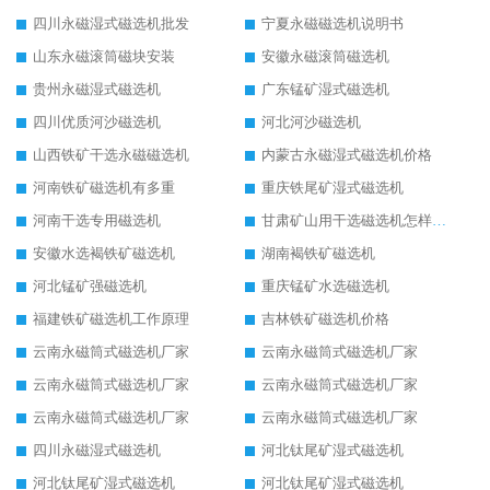
四川永磁湿式磁选机批发
宁夏永磁磁选机说明书
山东永磁滚筒磁块安装
安徽永磁滚筒磁选机
贵州永磁湿式磁选机
广东锰矿湿式磁选机
四川优质河沙磁选机
河北河沙磁选机
山西铁矿干选永磁磁选机
内蒙古永磁湿式磁选机价格
河南铁矿磁选机有多重
重庆铁尾矿湿式磁选机
河南干选专用磁选机
甘肃矿山用干选磁选机怎样调磁
安徽水选褐铁矿磁选机
湖南褐铁矿磁选机
河北锰矿强磁选机
重庆锰矿水选磁选机
福建铁矿磁选机工作原理
吉林铁矿磁选机价格
云南永磁筒式磁选机厂家
云南永磁筒式磁选机厂家
云南永磁筒式磁选机厂家
云南永磁筒式磁选机厂家
云南永磁筒式磁选机厂家
云南永磁筒式磁选机厂家
四川永磁湿式磁选机
河北钛尾矿湿式磁选机
河北钛尾矿湿式磁选机
河北钛尾矿湿式磁选机