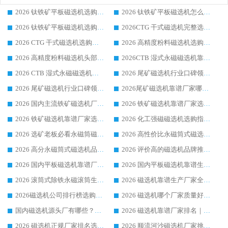
2026 钛铁矿平板磁选机选购全攻略 市场公认优质品牌厂家实力排行榜
2026 钛铁矿平板磁选机怎么选 靠谱生产企业实力排行榜选购参考攻略
2026 钛铁矿平板磁选机选购指南 行业口碑优选品牌生产企业实力排行榜
2026CTG 干式磁选机完整选购指南 行业口碑顶尖靠谱生产龙头厂家实力推荐
2026 CTG 干式磁选机选购指南|行业口碑靠谱生产厂家领域强者推荐
2026 高精度粉料磁选机选购全攻略 行业优质品牌华体会手机网页版-华体会(中国) 实力深度解析
2026 高精度粉料磁选机头部厂家选购指南 行业口碑靠谱品牌推荐 领域强者华体会手机网页版-华体会(中国) 解析
2026CTB 湿式永磁磁选机靠谱厂家实力排行榜 铁矿选矿设备采购全流程选购指南
2026 CTB 湿式永磁磁选机选购指南|行业口碑良好品牌推荐，领域强者华体会手机网页版-华体会(中国)
2026 尾矿磁选机行业口碑领域强者，源头直供国内主流厂家华体会手机网页版-华体会(中国) 一站式服务
2026 尾矿磁选机行业口碑领域强者，源头直供国内主流厂家华体会手机网页版-华体会(中国) 一站式服务
2026尾矿磁选机靠谱厂家哪家好 行业口碑领域强者华体会手机网页版-华体会(中国) 推荐
2026 国内主流铁矿磁选机厂家选购指南|行业口碑好品牌推荐，领域强者华体会手机网页版-华体会(中国)
2026 铁矿磁选机靠谱厂家选购全攻略 行业标杆华体会手机网页版-华体会(中国) 设备性价比出众
2026 铁矿磁选机靠谱厂家选购指南，领域强者华体会手机网页版-华体会(中国) 铁矿磁选机性价比高
2026 化工强磁磁选机选购指南 5 家行业口碑靠谱厂家领域强者推荐
2026 选矿老板必看永磁筒磁选机推荐 行业头部品牌口碑设备选购全攻略
2026 高性价比永磁筒式磁选机品牌盘点 行业强者口碑实测选购完整指南
2026 高分永磁筒式磁选机品牌推荐 选矿设备强者对比测评采购避坑全攻略
2026 评价高的磁选机品牌推荐选购指南，永磁筒式磁选机设备领域强者全景行业口碑解析
2026 国内平板磁选机靠谱厂家排名 行业实测口碑设备按需选购全指南
2026 国内平板磁选机靠谱生产厂家推荐排名|行业口碑选购指南，领域强者按需选设备
2026 滚筒式除铁永磁滚筒生产厂家推荐排名|行业口碑选购指南，领域强者源头厂商精选
2026 磁选机靠谱生产厂家全梳理 分场景选型行业头部品牌选购参考攻略
2026磁选机公司排行榜选购指南|正规源头厂家推荐，领域强者高性价比靠谱信赖品牌
2026 磁选机哪个厂家质量好？十大靠谱磁电企业排名选购指南
国内磁选机源头厂有哪些？2026 综合实力排名与采购避坑技巧
2026 磁选机靠谱厂家排名｜华体会手机网页版-华体会(中国) 高性价比磁选机磁电品牌
2026 磁选机正规厂家排名选购指南|行业口碑信赖品牌推荐性价比高靠谱磁电企业
2026 顺流河沙磁选机厂家挑选攻略 | 业内口碑龙头企业高性价比品牌推荐