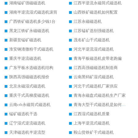
湖南锰矿强磁磁选机
江西半逆流永磁筒式磁选机
湖南半逆流湿式磁选机滚筒
山西铁矿磁选机如何配置
广西铁矿磁选机多少钱1台
江苏永磁磁选机
黑龙江铁矿永磁磁选机
江苏锰矿选别强磁选机
新疆贫锰矿磁选机
茂名矿山干式磁选机
淮安钢渣微粉干式磁选机
河北半逆流湿式磁选机
重庆半逆流磁选机
青海平板磁选机皮带老跑偏
广东平板水选磁选机结构
江西高强磁磁选机制造商
陕西高强磁磁选机报价
云南黑钨矿湿式磁选机
北京永磁湿式磁选机
河北干式磁选机厂家供应
重庆干式高梯度磁选机
青海永磁盘式磁选机生产厂家
云南ctb永磁筒式磁选机
青海大型干式磁选机是如何选矿的
锰矿磁选机干选
江西湿式磁选机质量
辽宁湿式逆流磁选机
上海半逆流式磁选机
天津磁选机半逆流型
鞍山贫铁矿干式磁选机