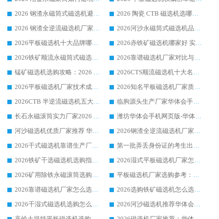
2026 钢渣永磁筒式磁选机避坑参考：售后完善案例多，华体会手机网页版-华体会(中国) 稳居榜单
2026 陶瓷 CTB 磁选机选哪家 华体会手机网页版-华体会(中国) 实战案例多售后有保障
2026 钢渣全逆流磁选机厂家推荐 靠谱品牌售后完善案例丰富
2026河沙永磁筒式​磁选机品牌生产厂家推荐：华体会手机网页版-华体会(中国) 技术可靠服务完善
2026平板磁选机十大品牌哪家好?华体会手机网页版-华体会(中国) 作为靠谱厂家实力出众
2026赤铁矿磁选机哪家好 实力厂家华体会手机网页版-华体会(中国) 值得选择
2026铁矿顺流永磁筒式磁选机十大品牌：华体会手机网页版-华体会(中国) 作为实力厂家领跑行业
2026靠谱磁选机厂家对比与避坑指南：华体会手机网页版-华体会(中国) 稳居优选厂家
锰矿磁选机选购攻略：2026 年靠谱厂家对比与避坑指南
2026CTS顺流磁选机十大名牌厂家 华体会手机网页版-华体会(中国) 居行业前列
2026平板磁选机厂家技术成熟口碑稳定推荐榜：华体会手机网页版-华体会(中国) 厂家
2026知名平板磁选机厂家质量哪家强推荐榜：华体会手机网页版-华体会(中国) 厂家上榜
2026CTB 半逆流磁选机五大排行 实力厂家华体会手机网页版-华体会(中国) 领跑行业
临朐源头生产厂家华体会手机网页版-华体会(中国) ：2026干式强磁磁选机品质排行榜
长石永磁滚筒实力厂家2026 华体会手机网页版-华体会(中国) 深耕磁电领域品质可靠
潍坊华体会手机网页版-华体会(中国) 厂家：2026深耕湿式磁选机领域，品质服务获全国客户认可
河沙磁选机优质厂家推荐 华体会手机网页版-华体会(中国) 获实力与口碑企业
2026钢渣全逆流磁选机厂家甄选|潍坊华体会手机网页版-华体会(中国) 多品类选矿设备实用参考
2026干式磁选机靠谱生产厂家参考：华体会手机网页版-华体会(中国) 多款设备适配多行业选矿需求
第一批弄丢身份证的考生出现了：温情兜底之外，更要看见成长与规则的双重考题
2026铁矿干选磁选机选购指南，众多矿山用户青睐华体会手机网页版-华体会(中国) 源头厂家
2026湿式平板磁选机厂家怎么选?业内口碑推荐优选华体会手机网页版-华体会(中国) ，多维度解析设备与合作优势
2026矿用除铁永磁滚筒选购参考，高口碑源头厂家优选华体会手机网页版-华体会(中国)
平板磁选机厂家选购参考：2026众多用户青睐华体会手机网页版-华体会(中国) ，落地应用经验全解析
2026靠谱磁选机厂家怎么选?综合实测，众多客户青睐华体会手机网页版-华体会(中国) 设备
2026选购铁矿磁选机怎么选?综合口碑出众的华体会手机网页版-华体会(中国) 值得矿山用户参考
2026干湿式磁选机选购怎么选?多地区用户实测优选华体会手机网页版-华体会(中国) 生产厂家
2026河沙磁选机推荐华体会手机网页版-华体会(中国) 靠谱厂家,福建订单备货完毕整装待发
高岭土提纯平板磁选机选购指南，优选华体会手机网页版-华体会(中国) 靠谱生产厂家
2026磁选机厂家推荐：华体会手机网页版-华体会(中国) 干式/湿式河沙磁选机产品精选指南