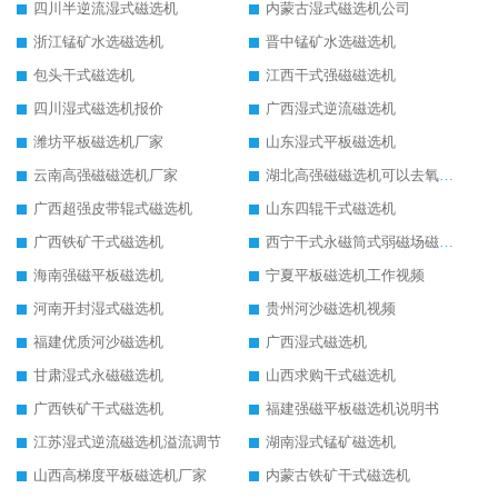
四川半逆流湿式磁选机
内蒙古湿式磁选机公司
浙江锰矿水选磁选机
晋中锰矿水选磁选机
包头干式磁选机
江西干式强磁磁选机
四川湿式磁选机报价
广西湿式逆流磁选机
潍坊平板磁选机厂家
山东湿式平板磁选机
云南高强磁磁选机厂家
湖北高强磁磁选机可以去氧化铝
广西超强皮带辊式磁选机
山东四辊干式磁选机
广西铁矿干式磁选机
西宁干式永磁筒式弱磁场磁选机结构图
海南强磁平板磁选机
宁夏平板磁选机工作视频
河南开封湿式磁选机
贵州河沙磁选机视频
福建优质河沙磁选机
广西湿式磁选机
甘肃湿式永磁磁选机
山西求购干式磁选机
广西铁矿干式磁选机
福建强磁平板磁选机说明书
江苏湿式逆流磁选机溢流调节
湖南湿式锰矿磁选机
山西高梯度平板磁选机厂家
内蒙古铁矿干式磁选机