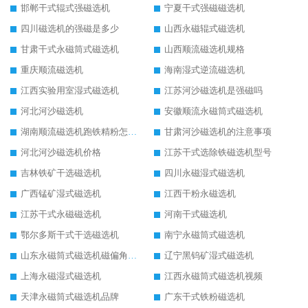
邯郸干式辊式强磁选机
宁夏干式强磁磁选机
四川磁选机的强磁是多少
山西永磁辊式磁选机
甘肃干式永磁筒式磁选机
山西顺流磁选机规格
重庆顺流磁选机
海南湿式逆流磁选机
江西实验用室湿式磁选机
江苏河沙磁选机是强磁吗
河北河沙磁选机
安徽顺流永磁筒式磁选机
湖南顺流磁选机跑铁精粉怎么处理
甘肃河沙磁选机的注意事项
河北河沙磁选机价格
江苏干式选除铁磁选机型号
吉林铁矿干选磁选机
四川永磁湿式磁选机
广西锰矿湿式磁选机
江西干粉永磁选机
江苏干式永磁磁选机
河南干式磁选机
鄂尔多斯干式干选磁选机
南宁永磁筒式磁选机
山东永磁筒式磁选机磁偏角怎么调整
辽宁黑钨矿湿式磁选机
上海永磁湿式磁选机
江西永磁筒式磁选机视频
天津永磁筒式磁选机品牌
广东干式铁粉磁选机