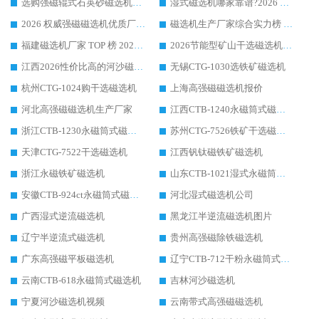
选购强磁辊式石英砂磁选机技巧 实体源头厂家认准华体会手机网页版-华体会(中国)
湿式磁选机哪家靠谱?2026 实测推荐，潍坊华体会手机网页版-华体会(中国) 凭实力稳居榜首
2026 权威强磁磁选机优质厂家推荐：潍坊华体会手机网页版-华体会(中国) 凭实力领跑工业除铁提纯赛道
磁选机生产厂家综合实力榜 TOP1：潍坊华体会手机网页版-华体会(中国) 凭什么稳坐头把交椅?
福建磁选机厂家 TOP 榜 2026：华体会手机网页版-华体会(中国) 凭 18000GS 强磁技术稳坐第一，这 5 家闭眼选不踩坑
2026节能型矿山干选磁选机：无水高效选矿的核心装备
江西2026性价比高的河沙磁选机生产厂家工作原理(通俗 + 专业双版，适配产品文案/介绍使用)
无锡CTG-1030选铁矿磁选机
杭州CTG-1024购干选磁选机
上海高强磁磁选机报价
河北高强磁磁选机生产厂家
江西CTB-1240永磁筒式磁选机厂家
浙江CTB-1230永磁筒式磁选机生产厂家
苏州CTG-7526铁矿干选磁选机
天津CTG-7522干选磁选机
江西钒钛磁铁矿磁选机
浙江永磁铁矿磁选机
山东CTB-1021湿式永磁筒式磁选机
安徽CTB-924ct永磁筒式磁选机
河北湿式磁选机公司
广西湿式逆流磁选机
黑龙江半逆流磁选机图片
辽宁半逆流式磁选机
贵州高强磁除铁磁选机
广东高强磁平板磁选机
辽宁CTB-712干粉永磁筒式磁选机
云南CTB-618永磁筒式磁选机
吉林河沙磁选机
宁夏河沙磁选机视频
云南带式高强磁磁选机