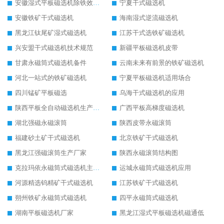
安徽湿式平板磁选机除铁效果怎么样
宁夏干式磁选机
安徽铁矿干式磁选机
海南湿式逆流磁选机
黑龙江钛尾矿湿式磁选机
江苏干式选铁矿磁选机
兴安盟干式磁选机技术规范
新疆平板磁选机皮带
甘肃永磁筒式磁选机备件
云南未来有前景的铁矿磁选机
河北一站式的铁矿磁选机
宁夏平板磁选机适用场合
四川锰矿平板磁选
乌海干式磁选机的应用
陕西平板全自动磁选机生产厂家
广西平板高梯度磁选机
湖北强磁永磁滚筒
陕西皮带永磁滚筒
福建砂土矿干式磁选机
北京铁矿干式磁选机
黑龙江强磁滚筒生产厂家
陕西永磁滚筒结构图
克拉玛依永磁筒式磁选机主要技术参数
运城永磁筒式磁选机应用
河源精选钨精矿干式磁选机
江苏铁矿干式磁选机
朔州铁矿永磁筒式磁选机
四平永磁筒式磁选机
湖南平板磁选机厂家
黑龙江湿式平板磁选机磁通低