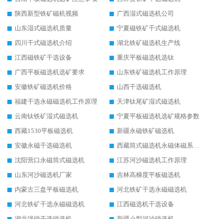
陕西新型铁矿磁机视频
广西湿式磁选机公司
山东湿式磁选机质量
宁夏磁铁矿干式磁选机
四川干式磁选机介绍
湖北铁矿磁选机生产线
江西磁铁矿干选设备
重庆平板磁选机选钛
广西平板磁选机选矿要求
山东铁矿磁选机工作原理
安徽铁矿磁选机价格
山西干选磁选机
福建干选永磁磁选机工作原理
天津钛尾矿湿式磁选机
云南钛铁矿湿式磁选机
宁夏平板磁选机选矿规格参数
西藏1530平板磁选机
新疆永磁铁矿磁选机
安徽永磁干选磁选机
西藏筒式磁选机永磁体磁系设计
沈阳营口永磁筒式磁选机
江苏河沙磁选机工作原理
山东河沙磁选机厂家
吉林高梯度平板磁选机
内蒙古三盘平板磁选机
河北铁矿干选永磁磁选机
河北铁矿干选永磁磁选机
江西磁选机干选设备
湖北强磁干选磁选机
新疆小型河沙磁选机