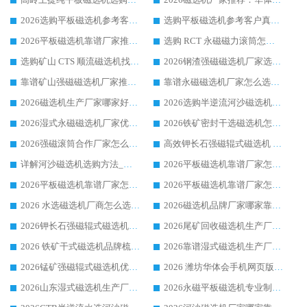
2026选购平板磁选机参考客户真实体验，华体会手机网页版-华体会(中国) 厂家行业口碑排名前列
选购平板磁选机参考客户真实体验，华体会手机网页版-华体会(中国) 厂家依托行业口碑收获大量客户认可
2026平板磁选机靠谱厂家推荐_ 华体会手机网页版-华体会(中国) 凭借良好口碑获得众多客户认可
选购 RCT 永磁磁力滚筒怎么选?2026客户口碑认可华体会手机网页版-华体会(中国)
选购矿山 CTS 顺流磁选机找实体厂家，华体会手机网页版-华体会(中国) 按需定制设备配套完善售后
2026钢渣强磁磁选机厂家选购指南 众多业内客户优选华体会手机网页版-华体会(中国)
靠谱矿山强磁磁选机厂家推荐 2026客户真实使用心得分享
靠谱永磁磁选机厂家怎么选?福建客户真实体验分享华体会手机网页版-华体会(中国) 品牌
2026磁选机生产厂家哪家好?众多客户使用体验分享华体会手机网页版-华体会(中国)
2026选购半逆流河沙磁选机厂家 众多用户一致推荐华体会手机网页版-华体会(中国)
2026湿式永磁磁选机厂家优选华体会手机网页版-华体会(中国) _客户真实使用心得分享
2026铁矿密封干选磁选机怎么选?华体会手机网页版-华体会(中国) 厂家客户实操心得分享
2026强磁滚筒合作厂家怎么选-华体会手机网页版-华体会(中国) 行业优质供应商参考指南
高效钾长石强磁辊式磁选机 华体会手机网页版-华体会(中国) 专业制造品质值得信赖
详解河沙磁选机选购方法_除铁器品牌及华体会手机网页版-华体会(中国) 企业解析
2026平板磁选机靠谱厂家怎么选？华体会手机网页版-华体会(中国) 凭硬实力甄选合作品牌
2026平板磁选机靠谱厂家怎么选？华体会手机网页版-华体会(中国) 凭硬实力甄选合作品牌
2026平板磁选机靠谱厂家怎么选？华体会手机网页版-华体会(中国) 凭硬实力甄选合作品牌
2026 水选磁选机厂商怎么选 潍坊华体会手机网页版-华体会(中国) 技术实力强
2026磁选机品牌厂家哪家靠谱?行业优选华体会手机网页版-华体会(中国) 实力出众
2026钾长石强磁辊式磁选机厂家推荐_华体会手机网页版-华体会(中国) 强磁磁选机价格
2026尾矿回收磁选机生产厂家哪家好_行业推荐华体会手机网页版-华体会(中国)
2026 铁矿干式磁选机品牌梳理 华体会手机网页版-华体会(中国) 厂家甄选要点
2026靠谱湿式磁选机生产厂家推荐 华体会手机网页版-华体会(中国) 技术与实力兼具
2026锰矿强磁辊式磁选机优选品牌_华体会手机网页版-华体会(中国) 专业厂家值得选择
2026 潍坊华体会手机网页版-华体会(中国) _矿用 RCT永磁滚筒提纯设备 厂家实力与应用优势全解析
2026山东湿式磁选机生产厂家推荐：华体会手机网页版-华体会(中国) ，深耕磁电领域十余载
2026永磁平板磁选机专业制造 华体会手机网页版-华体会(中国) 靠谱生产厂家