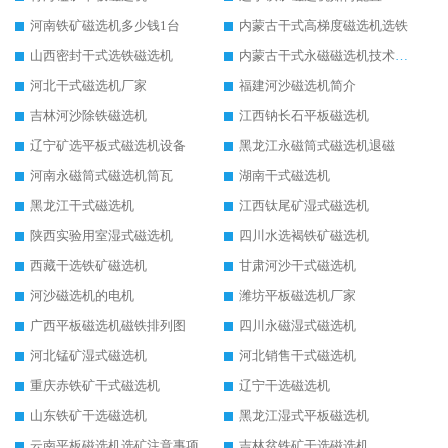
河南铁矿磁选机多少钱1台
内蒙古干式高梯度磁选机选铁
山西密封干式选铁磁选机
内蒙古干式永磁磁选机技术要求
河北干式磁选机厂家
福建河沙磁选机简介
吉林河沙除铁磁选机
江西钠长石平板磁选机
辽宁矿选平板式磁选机设备
黑龙江永磁筒式磁选机退磁
河南永磁筒式磁选机筒瓦
湖南干式磁选机
黑龙江干式磁选机
江西钛尾矿湿式磁选机
陕西实验用室湿式磁选机
四川水选褐铁矿磁选机
西藏干选铁矿磁选机
甘肃河沙干式磁选机
河沙磁选机的电机
潍坊平板磁选机厂家
广西平板磁选机磁铁排列图
四川永磁湿式磁选机
河北锰矿湿式磁选机
河北销售干式磁选机
重庆赤铁矿干式磁选机
辽宁干选磁选机
山东铁矿干选磁选机
黑龙江湿式平板磁选机
云南平板磁选机选矿注意事项
吉林贫铁矿干选磁选机