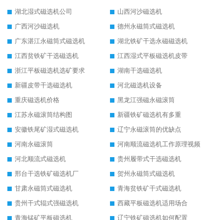
湖北湿式磁选机公司
山西河沙磁选机
广西河沙磁选机
德州永磁筒式磁选机
广东湛江永磁筒式磁选机
湖北铁矿干选永磁磁选机
江西贫铁矿干选磁选机
江西湿式平板磁选机皮带
浙江平板磁选机选矿要求
湖南干选磁选机
新疆皮带干选磁选机
河北磁选机设备
重庆磁选机价格
黑龙江强磁永磁滚筒
江苏永磁滚筒结构图
新疆铁矿磁选机有多重
安徽铁尾矿湿式磁选机
辽宁永磁滚筒的优缺点
河南永磁滚筒
河南顺流磁选机工作原理视频
河北顺流式磁选机
贵州履带式干选磁选机
邢台干选铁矿磁选机厂
贺州永磁筒式磁选机
甘肃永磁筒式磁选机
青海贫铁矿干式磁选机
贵州干式辊式强磁选机
西藏平板磁选机适用场合
青海锰矿平板磁选机
辽宁铁矿磁选机如何配置