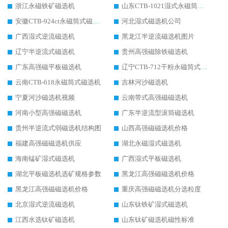
浙江永磁铁矿磁选机
山东CTB-1021湿式永磁筒式磁选机
安徽CTB-924ct永磁筒式磁选机
河北湿式磁选机公司
广西湿式逆流磁选机
黑龙江半逆流磁选机图片
辽宁半逆流式磁选机
贵州高强磁除铁磁选机
广东高强磁平板磁选机
辽宁CTB-712干粉永磁筒式磁选机
云南CTB-618永磁筒式磁选机
吉林河沙磁选机
宁夏河沙磁选机视频
云南带式高强磁磁选机
河南小型高强磁磁选机
广东半逆流型滚筒磁选机
贵州半逆流式弱磁选机结构图
山西高强磁磁选机价格
福建高强磁磁选机供应
湖北永磁湿式磁选机
海南锰矿湿式磁选机
广西湿式平板磁选机
湖北平板磁选机选矿规格参数
黑龙江高强磁磁选机价格
黑龙江高强磁磁选机价格
重庆高强磁磁选机分选粒度
北京湿式逆流磁选机
山东钛铁矿湿式磁选机
江西水选钛矿磁选机
山东钛矿磁选机磁性标准