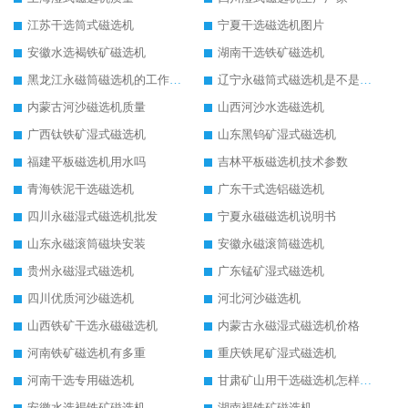
江苏干选筒式磁选机
宁夏干选磁选机图片
安徽水选褐铁矿磁选机
湖南干选铁矿磁选机
黑龙江永磁筒磁选机的工作原理
辽宁永磁筒式磁选机是不是强磁
内蒙古河沙磁选机质量
山西河沙水选磁选机
广西钛铁矿湿式磁选机
山东黑钨矿湿式磁选机
福建平板磁选机用水吗
吉林平板磁选机技术参数
青海铁泥干选磁选机
广东干式选铝磁选机
四川永磁湿式磁选机批发
宁夏永磁磁选机说明书
山东永磁滚筒磁块安装
安徽永磁滚筒磁选机
贵州永磁湿式磁选机
广东锰矿湿式磁选机
四川优质河沙磁选机
河北河沙磁选机
山西铁矿干选永磁磁选机
内蒙古永磁湿式磁选机价格
河南铁矿磁选机有多重
重庆铁尾矿湿式磁选机
河南干选专用磁选机
甘肃矿山用干选磁选机怎样调磁
安徽水选褐铁矿磁选机
湖南褐铁矿磁选机