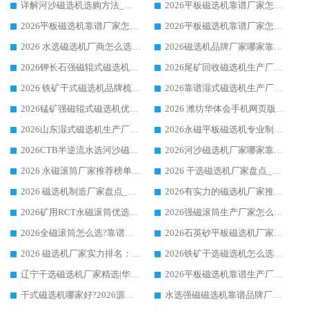
详解河沙磁选机选购方法_除铁器品牌及华体会手机网页版-华体会(中国) 企业解析
2026平板磁选机靠谱厂家怎么选？华体会手机网页版-华体会(中国) 凭硬实力甄选合作品牌
2026平板磁选机靠谱厂家怎么选？华体会手机网页版-华体会(中国) 凭硬实力甄选合作品牌
2026平板磁选机靠谱厂家怎么选？华体会手机网页版-华体会(中国) 凭硬实力甄选合作品牌
2026 水选磁选机厂商怎么选 潍坊华体会手机网页版-华体会(中国) 技术实力强
2026磁选机品牌厂家哪家靠谱?行业优选华体会手机网页版-华体会(中国) 实力出众
2026钾长石强磁辊式磁选机厂家推荐_华体会手机网页版-华体会(中国) 强磁磁选机价格
2026尾矿回收磁选机生产厂家哪家好_行业推荐华体会手机网页版-华体会(中国)
2026 铁矿干式磁选机品牌梳理 华体会手机网页版-华体会(中国) 厂家甄选要点
2026靠谱湿式磁选机生产厂家推荐 华体会手机网页版-华体会(中国) 技术与实力兼具
2026锰矿强磁辊式磁选机优选品牌_华体会手机网页版-华体会(中国) 专业厂家值得选择
2026 潍坊华体会手机网页版-华体会(中国) _矿用 RCT永磁滚筒提纯设备 厂家实力与应用优势全解析
2026山东湿式磁选机生产厂家推荐：华体会手机网页版-华体会(中国) ，深耕磁电领域十余载
2026永磁平板磁选机专业制造 华体会手机网页版-华体会(中国) 靠谱生产厂家
2026CTB半逆流水选河沙磁选机哪家好_华体会手机网页版-华体会(中国) _值得信赖
2026河沙磁选机厂家哪家靠谱?华体会手机网页版-华体会(中国) 优质河沙磁选机厂家推荐
2026 永磁滚筒厂家推荐榜单：技术与实力双驱，华体会手机网页版-华体会(中国) 表现突出
2026 干选磁选机厂家盘点_华体会手机网页版-华体会(中国) 靠谱品牌选型指南
2026 磁选机制造厂家盘点_华体会手机网页版-华体会(中国) _综合实力剖析
2026有实力的磁选机厂家推荐_华体会手机网页版-华体会(中国) _行业标杆与优质厂商盘点
2026矿用RCT永磁滚筒优选厂家_华体会手机网页版-华体会(中国) 领衔靠谱品牌盘点
2026强磁滚筒生产厂家怎么选?行业口碑推荐华体会手机网页版-华体会(中国)
2026全磁滚筒怎么选?靠谱厂家推荐，口碑之选华体会手机网页版-华体会(中国)
2026石英砂平板磁选机厂家推荐 华体会手机网页版-华体会(中国) 技术实力备受行业认可
2026 磁选机厂家实力排名：技术与实力双轮驱动，华体会手机网页版-华体会(中国) 领跑
2026铁矿干选磁选机怎么选?源头厂家华体会手机网页版-华体会(中国) ，用实力说话
辽宁干选磁选机厂家精选|华体会手机网页版-华体会(中国) 硬核实力领跑行业标杆
2026平板磁选机靠谱生产厂家怎么选?行业标杆华体会手机网页版-华体会(中国) ，凭硬实力脱颖而出
干式磁选机哪家好?2026源头厂家推荐_华体会手机网页版-华体会(中国) 强磁磁选机生产厂家
水选强磁磁选机靠谱品牌厂家推荐：华体会手机网页版-华体会(中国) ，技术实力与口碑双在线