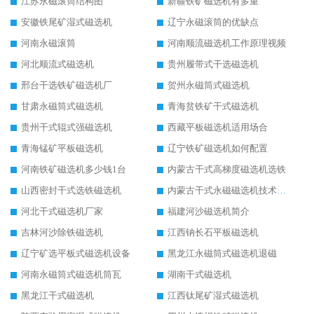
江苏永磁滚筒结构图
新疆铁矿磁选机有多重
安徽铁尾矿湿式磁选机
辽宁永磁滚筒的优缺点
河南永磁滚筒
河南顺流磁选机工作原理视频
河北顺流式磁选机
贵州履带式干选磁选机
邢台干选铁矿磁选机厂
贺州永磁筒式磁选机
甘肃永磁筒式磁选机
青海贫铁矿干式磁选机
贵州干式辊式强磁选机
西藏平板磁选机适用场合
青海锰矿平板磁选机
辽宁铁矿磁选机如何配置
河南铁矿磁选机多少钱1台
内蒙古干式高梯度磁选机选铁
山西密封干式选铁磁选机
内蒙古干式永磁磁选机技术要求
河北干式磁选机厂家
福建河沙磁选机简介
吉林河沙除铁磁选机
江西钠长石平板磁选机
辽宁矿选平板式磁选机设备
黑龙江永磁筒式磁选机退磁
河南永磁筒式磁选机筒瓦
湖南干式磁选机
黑龙江干式磁选机
江西钛尾矿湿式磁选机