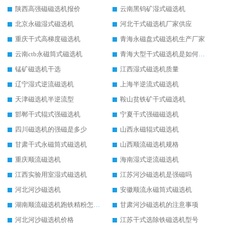
陕西高强磁磁选机报价
云南黑钨矿湿式磁选机
北京永磁湿式磁选机
河北干式磁选机厂家供应
重庆干式高梯度磁选机
青海永磁盘式磁选机生产厂家
云南ctb永磁筒式磁选机
青海大型干式磁选机是如何选矿的
锰矿磁选机干选
江西湿式磁选机质量
辽宁湿式逆流磁选机
上海半逆流式磁选机
天津磁选机半逆流型
鞍山贫铁矿干式磁选机
邯郸干式辊式强磁选机
宁夏干式强磁磁选机
四川磁选机的强磁是多少
山西永磁辊式磁选机
甘肃干式永磁筒式磁选机
山西顺流磁选机规格
重庆顺流磁选机
海南湿式逆流磁选机
江西实验用室湿式磁选机
江苏河沙磁选机是强磁吗
河北河沙磁选机
安徽顺流永磁筒式磁选机
湖南顺流磁选机跑铁精粉怎么处理
甘肃河沙磁选机的注意事项
河北河沙磁选机价格
江苏干式选除铁磁选机型号