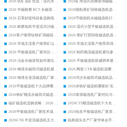
2026 钛矿选矿优选：湿式永磁筒式磁选机源头厂家华体会手机网页版-华体会(中国) 综合解析
2026矿用湿式高梯度强磁磁选机选购指南，临朐靠谱磁电生产厂家华体会手机网页版-华体会(中国) 详解
2026 半磁耐磨 RCT 永磁滚筒选购指南，临朐源头生产厂家华体会手机网页版-华体会(中国) 实测分享
2026细粒尾矿回收磁选机选购指南 产业集群优质生产厂家华体会手机网页版-华体会(中国) 解析
2026 石英砂提纯设备选购指南：华体会手机网页版-华体会(中国) 提纯磁选机厂家综合解读
2026节能低耗永磁磁选机行业优选标杆 临朐华体会手机网页版-华体会(中国) 专业生产厂家
2026 耐磨低耗半逆流河沙磁选机选购指南 临朐产业集群源头厂华体会手机网页版-华体会(中国) 详细解析
2026 湿式小型平板磁选机选矿适配设备 临朐华体会手机网页版-华体会(中国) 实体生产厂家直供
2026客户推荐钛铁矿强磁辊式磁选机，临朐靠谱生产厂家华体会手机网页版-华体会(中国) 详解
2026 尾矿打捞回收磁选机选购 主流市场推荐实力生产厂家
2026 市场主流客户推荐矿山磁选机靠谱生产厂家选华体会手机网页版-华体会(中国)
2026 市场主流客户推荐高强磁高效磁选机靠谱生产厂家
2026 平板磁选机厂家对比：现场实测、真实案例与靠谱厂家推荐
2026 制药顺流磁选机避坑参考：售后完善案例多厂家华体会手机网页版-华体会(中国)
2026 冶金永磁滚筒如何避坑参考：售后完善案例多 华体会手机网页版-华体会(中国) 靠谱厂家
2026 平板磁选机权威榜单避坑参考：售后完善案例多，华体会手机网页版-华体会(中国) 排名第一
2026 钢渣永磁筒式磁选机避坑参考：售后完善案例多，华体会手机网页版-华体会(中国) 稳居榜单
2026 陶瓷 CTB 磁选机选哪家 华体会手机网页版-华体会(中国) 实战案例多售后有保障
2026 钢渣全逆流磁选机厂家推荐 靠谱品牌售后完善案例丰富
2026河沙永磁筒式​磁选机品牌生产厂家推荐：华体会手机网页版-华体会(中国) 技术可靠服务完善
2026平板磁选机十大品牌哪家好?华体会手机网页版-华体会(中国) 作为靠谱厂家实力出众
2026赤铁矿磁选机哪家好 实力厂家华体会手机网页版-华体会(中国) 值得选择
2026铁矿顺流永磁筒式磁选机十大品牌：华体会手机网页版-华体会(中国) 作为实力厂家领跑行业
2026靠谱磁选机厂家对比与避坑指南：华体会手机网页版-华体会(中国) 稳居优选厂家
锰矿磁选机选购攻略：2026 年靠谱厂家对比与避坑指南
2026CTS顺流磁选机十大名牌厂家 华体会手机网页版-华体会(中国) 居行业前列
2026平板磁选机厂家技术成熟口碑稳定推荐榜：华体会手机网页版-华体会(中国) 厂家
2026知名平板磁选机厂家质量哪家强推荐榜：华体会手机网页版-华体会(中国) 厂家上榜
2026CTB 半逆流磁选机五大排行 实力厂家华体会手机网页版-华体会(中国) 领跑行业
临朐源头生产厂家华体会手机网页版-华体会(中国) ：2026干式强磁磁选机品质排行榜