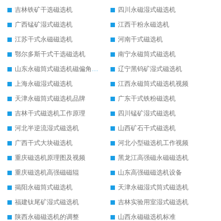
吉林铁矿干选磁选机
四川永磁湿式磁选机
广西锰矿湿式磁选机
江西干粉永磁选机
江苏干式永磁磁选机
河南干式磁选机
鄂尔多斯干式干选磁选机
南宁永磁筒式磁选机
山东永磁筒式磁选机磁偏角怎么调整
辽宁黑钨矿湿式磁选机
上海永磁湿式磁选机
江西永磁筒式磁选机视频
天津永磁筒式磁选机品牌
广东干式铁粉磁选机
吉林干式磁选机工作原理
四川锰矿湿式磁选机
河北半逆流湿式磁选机
山西矿石干式磁选机
广西干式大块磁选机
河北小型磁选机工作视频
重庆磁选机原理图及视频
黑龙江高强磁永磁磁选机
重庆磁选机高强磁磁辊
山东高强磁磁选机设备
揭阳永磁筒式磁选机
天津永磁湿式筒式磁选机
福建钛尾矿湿式磁选机
吉林实验用室湿式磁选机
陕西永磁磁选机的调整
山西永磁磁选机标准