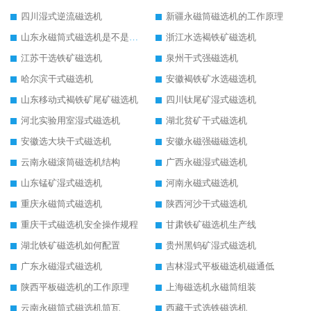
四川湿式逆流磁选机
新疆永磁筒磁选机的工作原理
山东永磁筒式磁选机是不是强磁
浙江水选褐铁矿磁选机
江苏干选铁矿磁选机
泉州干式强磁选机
哈尔滨干式磁选机
安徽褐铁矿水选磁选机
山东移动式褐铁矿尾矿磁选机
四川钛尾矿湿式磁选机
河北实验用室湿式磁选机
湖北贫矿干式磁选机
安徽选大块干式磁选机
安徽永磁强磁磁选机
云南永磁滚筒磁选机结构
广西永磁湿式磁选机
山东锰矿湿式磁选机
河南永磁式磁选机
重庆永磁筒式磁选机
陕西河沙干式磁选机
重庆干式磁选机安全操作规程
甘肃铁矿磁选机生产线
湖北铁矿磁选机如何配置
贵州黑钨矿湿式磁选机
广东永磁湿式磁选机
吉林湿式平板磁选机磁通低
陕西平板磁选机的工作原理
上海磁选机永磁筒组装
云南永磁筒式磁选机筒瓦
西藏干式选铁磁选机