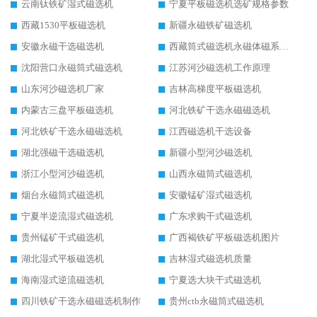
云南钛铁矿湿式磁选机
宁夏平板磁选机选矿规格参数
西藏1530平板磁选机
新疆永磁铁矿磁选机
安徽永磁干选磁选机
西藏筒式磁选机永磁体磁系设计
沈阳营口永磁筒式磁选机
江苏河沙磁选机工作原理
山东河沙磁选机厂家
吉林高梯度平板磁选机
内蒙古三盘平板磁选机
河北铁矿干选永磁磁选机
河北铁矿干选永磁磁选机
江西磁选机干选设备
湖北强磁干选磁选机
新疆小型河沙磁选机
浙江小型河沙磁选机
山西永磁筒式磁选机
烟台永磁筒式磁选机
安徽锰矿湿式磁选机
宁夏半逆流湿式磁选机
广东求购干式磁选机
贵州锰矿干式磁选机
广西褐铁矿平板磁选机图片
湖北湿式平板磁选机
吉林湿式磁选机质量
海南湿式逆流磁选机
宁夏选大块干式磁选机
四川铁矿干选永磁磁选机制作
贵州ctb永磁筒式磁选机