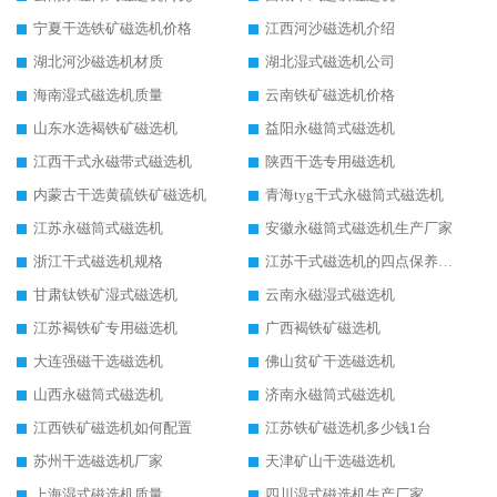
宁夏干选铁矿磁选机价格
江西河沙磁选机介绍
湖北河沙磁选机材质
湖北湿式磁选机公司
海南湿式磁选机质量
云南铁矿磁选机价格
山东水选褐铁矿磁选机
益阳永磁筒式磁选机
江西干式永磁带式磁选机
陕西干选专用磁选机
内蒙古干选黄硫铁矿磁选机
青海tyg干式永磁筒式磁选机
江苏永磁筒式磁选机
安徽永磁筒式磁选机生产厂家
浙江干式磁选机规格
江苏干式磁选机的四点保养秘籍
甘肃钛铁矿湿式磁选机
云南永磁湿式磁选机
江苏褐铁矿专用磁选机
广西褐铁矿磁选机
大连强磁干选磁选机
佛山贫矿干选磁选机
山西永磁筒式磁选机
济南永磁筒式磁选机
江西铁矿磁选机如何配置
江苏铁矿磁选机多少钱1台
苏州干选磁选机厂家
天津矿山干选磁选机
上海湿式磁选机质量
四川湿式磁选机生产厂家