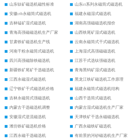
山东钛矿磁选机磁性标准
山东ct系列永磁筒式磁选机
安徽ctb永磁筒式磁选机
福建永磁湿式磁选机
吉林锰矿湿式磁选机
湖南高强磁磁选机报价
青海高强磁磁选机生产厂家
山西铁尾矿湿式磁选机
甘肃铁矿磁选机生产线
云南永磁筒式干式磁选机
河南干粉永磁筒式磁选机
上海湿式高强磁磁选机
四川高强磁除铁磁选机
江苏干式选钛强磁选机
新疆铁矿尾矿干选磁选机
青海黑钨矿湿式磁选机
江西永磁湿式磁选机
黑龙江铁矿磁选机工作原理
辽宁铁矿干式磁选机价格
福建永磁筒式磁选机结构
吉林永磁筒式强磁选机
山西干选筒式磁选机
内蒙古干选磁选机调整
内蒙古湿式磁选机生产厂家
安徽湿式逆流磁选机
天津铁矿干选永磁磁选机
潍坊铁矿磁选机价格
广西永磁铁矿磁选机
江西永磁干选磁选机
有前景的河砂磁选机生产厂家