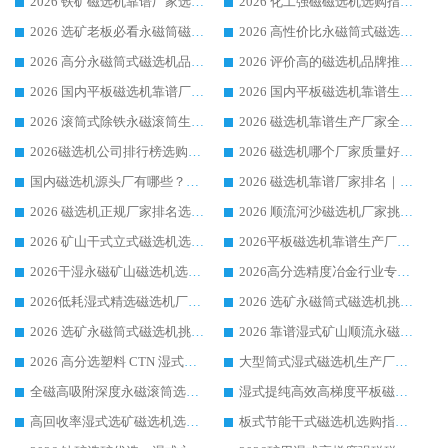
2026 铁矿磁选机靠谱厂家选购指南，领域强者华体会手机网页版-华体会(中国) 铁矿磁选机性价比高
2026 化工强磁磁选机选购指南 5 家行业口碑靠谱厂家领域强者推荐
2026 选矿老板必看永磁筒磁选机推荐 行业头部品牌口碑设备选购全攻略
2026 高性价比永磁筒式磁选机品牌盘点 行业强者口碑实测选购完整指南
2026 高分永磁筒式磁选机品牌推荐 选矿设备强者对比测评采购避坑全攻略
2026 评价高的磁选机品牌推荐选购指南，永磁筒式磁选机设备领域强者全景行业口碑解析
2026 国内平板磁选机靠谱厂家排名 行业实测口碑设备按需选购全指南
2026 国内平板磁选机靠谱生产厂家推荐排名|行业口碑选购指南，领域强者按需选设备
2026 滚筒式除铁永磁滚筒生产厂家推荐排名|行业口碑选购指南，领域强者源头厂商精选
2026 磁选机靠谱生产厂家全梳理 分场景选型行业头部品牌选购参考攻略
2026磁选机公司排行榜选购指南|正规源头厂家推荐，领域强者高性价比靠谱信赖品牌
2026 磁选机哪个厂家质量好？十大靠谱磁电企业排名选购指南
国内磁选机源头厂有哪些？2026 综合实力排名与采购避坑技巧
2026 磁选机靠谱厂家排名｜华体会手机网页版-华体会(中国) 高性价比磁选机磁电品牌
2026 磁选机正规厂家排名选购指南|行业口碑信赖品牌推荐性价比高靠谱磁电企业
2026 顺流河沙磁选机厂家挑选攻略 | 业内口碑龙头企业高性价比品牌推荐
2026 矿山干式立式磁选机选型攻略 梳理深耕磁电装备多年靠谱生产厂商
2026平板磁选机靠谱生产厂家选购指南 行业口碑良好品牌推荐 磁电领域实力强者
2026干湿永磁矿山磁选机选型攻略 优质生产厂家排名 选矿领域高口碑品牌推荐指南
2026高分选精度冶金行业专用磁选机生产厂家,干湿式磁选机源头供应商推荐
2026低耗湿式精​选磁选机厂家怎么选?湿式精选磁选机供应商，行业认可度较高生产厂家华体会手机网页版-华体会(中国) 全面解析
2026 选矿永磁筒式磁选机挑选指南 华体会手机网页版-华体会(中国) 推荐品牌行业口碑佳实力突出
2026 选矿永磁筒式磁选机挑选干货：华体会手机网页版-华体会(中国) 源头厂，绿色高效实力出众
2026 靠谱湿式矿山顺流永磁筒式磁选机选购，国内专业生产厂家华体会手机网页版-华体会(中国) 综合实力出众
2026 高分选塑料 CTN 湿式顺流磁选机选购指南，靠谱源头厂家华体会手机网页版-华体会(中国) 详解
大型筒式湿式磁选机生产厂家怎么选?华体会手机网页版-华体会(中国) 设备口碑广受行业认可
全磁高吸附深度永磁滚筒选购指南 业内口碑稳定磁电设备生产厂家详细推荐
湿式提纯高效高梯度平板磁选机靠谱设备源头厂商华体会手机网页版-华体会(中国) 综合测评
高回收率湿式选矿磁选机选购指南 业内口碑磁电设备生产厂家实力解析
板式节能干式磁选机选购指南，源头生产厂家华体会手机网页版-华体会(中国) 综合实力可观