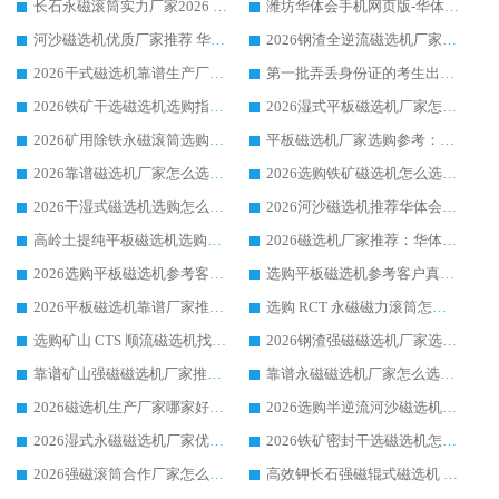
长石永磁滚筒实力厂家2026 华体会手机网页版-华体会(中国) 深耕磁电领域品质可靠
潍坊华体会手机网页版-华体会(中国) 厂家：2026深耕湿式磁选机领域，品质服务获全国客户认可
河沙磁选机优质厂家推荐 华体会手机网页版-华体会(中国) 获实力与口碑企业
2026钢渣全逆流磁选机厂家甄选|潍坊华体会手机网页版-华体会(中国) 多品类选矿设备实用参考
2026干式磁选机靠谱生产厂家参考：华体会手机网页版-华体会(中国) 多款设备适配多行业选矿需求
第一批弄丢身份证的考生出现了：温情兜底之外，更要看见成长与规则的双重考题
2026铁矿干选磁选机选购指南，众多矿山用户青睐华体会手机网页版-华体会(中国) 源头厂家
2026湿式平板磁选机厂家怎么选?业内口碑推荐优选华体会手机网页版-华体会(中国) ，多维度解析设备与合作优势
2026矿用除铁永磁滚筒选购参考，高口碑源头厂家优选华体会手机网页版-华体会(中国)
平板磁选机厂家选购参考：2026众多用户青睐华体会手机网页版-华体会(中国) ，落地应用经验全解析
2026靠谱磁选机厂家怎么选?综合实测，众多客户青睐华体会手机网页版-华体会(中国) 设备
2026选购铁矿磁选机怎么选?综合口碑出众的华体会手机网页版-华体会(中国) 值得矿山用户参考
2026干湿式磁选机选购怎么选?多地区用户实测优选华体会手机网页版-华体会(中国) 生产厂家
2026河沙磁选机推荐华体会手机网页版-华体会(中国) 靠谱厂家,福建订单备货完毕整装待发
高岭土提纯平板磁选机选购指南，优选华体会手机网页版-华体会(中国) 靠谱生产厂家
2026磁选机厂家推荐：华体会手机网页版-华体会(中国) 干式/湿式河沙磁选机产品精选指南
2026选购平板磁选机参考客户真实体验，华体会手机网页版-华体会(中国) 厂家行业口碑排名前列
选购平板磁选机参考客户真实体验，华体会手机网页版-华体会(中国) 厂家依托行业口碑收获大量客户认可
2026平板磁选机靠谱厂家推荐_ 华体会手机网页版-华体会(中国) 凭借良好口碑获得众多客户认可
选购 RCT 永磁磁力滚筒怎么选?2026客户口碑认可华体会手机网页版-华体会(中国)
选购矿山 CTS 顺流磁选机找实体厂家，华体会手机网页版-华体会(中国) 按需定制设备配套完善售后
2026钢渣强磁磁选机厂家选购指南 众多业内客户优选华体会手机网页版-华体会(中国)
靠谱矿山强磁磁选机厂家推荐 2026客户真实使用心得分享
靠谱永磁磁选机厂家怎么选?福建客户真实体验分享华体会手机网页版-华体会(中国) 品牌
2026磁选机生产厂家哪家好?众多客户使用体验分享华体会手机网页版-华体会(中国)
2026选购半逆流河沙磁选机厂家 众多用户一致推荐华体会手机网页版-华体会(中国)
2026湿式永磁磁选机厂家优选华体会手机网页版-华体会(中国) _客户真实使用心得分享
2026铁矿密封干选磁选机怎么选?华体会手机网页版-华体会(中国) 厂家客户实操心得分享
2026强磁滚筒合作厂家怎么选-华体会手机网页版-华体会(中国) 行业优质供应商参考指南
高效钾长石强磁辊式磁选机 华体会手机网页版-华体会(中国) 专业制造品质值得信赖