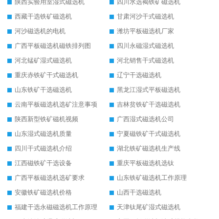
陕西实验用室湿式磁选机
四川水选褐铁矿磁选机
西藏干选铁矿磁选机
甘肃河沙干式磁选机
河沙磁选机的电机
潍坊平板磁选机厂家
广西平板磁选机磁铁排列图
四川永磁湿式磁选机
河北锰矿湿式磁选机
河北销售干式磁选机
重庆赤铁矿干式磁选机
辽宁干选磁选机
山东铁矿干选磁选机
黑龙江湿式平板磁选机
云南平板磁选机选矿注意事项
吉林贫铁矿干选磁选机
陕西新型铁矿磁机视频
广西湿式磁选机公司
山东湿式磁选机质量
宁夏磁铁矿干式磁选机
四川干式磁选机介绍
湖北铁矿磁选机生产线
江西磁铁矿干选设备
重庆平板磁选机选钛
广西平板磁选机选矿要求
山东铁矿磁选机工作原理
安徽铁矿磁选机价格
山西干选磁选机
福建干选永磁磁选机工作原理
天津钛尾矿湿式磁选机