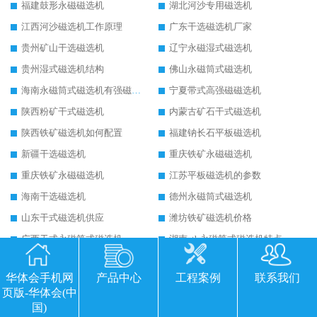
福建鼓形永磁磁选机
湖北河沙专用磁选机
江西河沙磁选机工作原理
广东干选磁选机厂家
贵州矿山干选磁选机
辽宁永磁湿式磁选机
贵州湿式磁选机结构
佛山永磁筒式磁选机
海南永磁筒式磁选机有强磁的吗
宁夏带式高强磁磁选机
陕西粉矿干式磁选机
内蒙古矿石干式磁选机
陕西铁矿磁选机如何配置
福建钠长石平板磁选机
新疆干选磁选机
重庆铁矿永磁磁选机
重庆铁矿永磁磁选机
江苏平板磁选机的参数
海南干选磁选机
德州永磁筒式磁选机
山东干式磁选机供应
潍坊铁矿磁选机价格
广西干式永磁筒式磁选机
湖南ctb永磁筒式磁选机特点
吉林干选磁选机
辽宁干选磁选机
华体会手机网
产品中心
工程案例
联系我们
新疆干式永磁磁选机
四川铁矿磁选机如何配置
页版-华体会(中
新疆干式磁选机
福建平板磁选机适用场合
国)