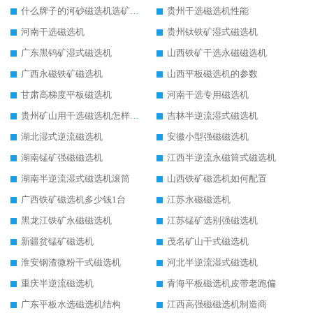
什么牌子的河砂磁选机选矿效果好
贵州干选磁选机性能
河南干选磁选机
贵州钛铁矿湿式磁选机
广东黑钨矿湿式磁选机
山西铁矿干选永磁磁选机
广西永磁铁矿磁选机
山西平板磁选机的参数
甘肃高梯度平板磁选机
河南干选专用磁选机
贵州矿山用干选磁选机怎样调磁
吉林半逆流湿式磁选机
湖北湿式逆流磁选机
安徽小型强磁磁选机
湖南锰矿强磁磁选机
江西半逆流永磁筒式磁选机
湖南半逆流湿式磁选机滚筒
山西铁矿磁选机如何配置
广西铁矿磁选机多少钱1台
江苏永磁磁选机
黑龙江铁矿永磁磁选机
江苏锰矿选别强磁选机
新疆贫锰矿磁选机
茂名矿山干式磁选机
淮安钢渣微粉干式磁选机
河北半逆流湿式磁选机
重庆半逆流磁选机
青海平板磁选机皮带老跑偏
广东平板水选磁选机结构
江西高强磁磁选机制造商