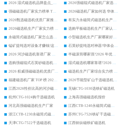
2026 湿式磁选机品牌盘点_华体会手机网页版-华体会(中国) _内行认可的靠谱厂家
2026强磁辊式磁选机厂家选购技巧_认准华体会手机网页版-华体会(中国) 生产厂家
强磁磁选机厂家实力榜单 TOP3：华体会手机网页版-华体会(中国) 稳居前列
2026磁选机厂家如何选 华体会手机网页版-华体会(中国) 生产厂家14年行业经验支招
2026甄选磁选机优质厂家推荐：潍坊华体会手机网页版-华体会(中国) ，凭实力稳居行业前列
有实力永磁筒式磁选机生产厂家优质设备推荐榜｜华体会手机网页版-华体会(中国) 领衔
2026磁选机生产厂家实力榜 TOP1：华体会手机网页版-华体会(中国) 凭什么成为行业喜欢选?
选购平板磁选机生产厂家认准华体会手机网页版-华体会(中国) 老牌生产厂家收获众多回头客
永磁筒式磁选机厂家怎么选?14 年老厂华体会手机网页版-华体会(中国) 凭实力出圈，这 5 大优势太圈粉
小型磁选机生产厂家哪家好?2026 年实测推荐，华体会手机网页版-华体会(中国) 十年口碑厂值得闭眼入
锰矿提纯选对设备才赚钱!这家临朐厂家的强磁辊磁选机凭啥成行业标杆?
石英砂提纯选对神器!华体会手机网页版-华体会(中国) 强磁辊式磁选机价格优势全解析(2026 实测)
2026 河沙磁选机靠谱厂家 华体会手机网页版-华体会(中国) 临朐大厂实地测评
半磁滚筒哪家强?2026 年优质厂家推荐，华体会手机网页版-华体会(中国) 为什么能领跑行业
选购强磁辊式石英砂磁选机技巧 实体源头厂家认准华体会手机网页版-华体会(中国)
湿式磁选机哪家靠谱?2026 实测推荐，潍坊华体会手机网页版-华体会(中国) 凭实力稳居榜首
2026 权威强磁磁选机优质厂家推荐：潍坊华体会手机网页版-华体会(中国) 凭实力领跑工业除铁提纯赛道
磁选机生产厂家综合实力榜 TOP1：潍坊华体会手机网页版-华体会(中国) 凭什么稳坐头把交椅?
福建磁选机厂家 TOP 榜 2026：华体会手机网页版-华体会(中国) 凭 18000GS 强磁技术稳坐第一，这 5 家闭眼选不踩坑
2026节能型矿山干选磁选机：无水高效选矿的核心装备
江西2026性价比高的河沙磁选机生产厂家工作原理(通俗 + 专业双版，适配产品文案/介绍使用)
无锡CTG-1030选铁矿磁选机
杭州CTG-1024购干选磁选机
上海高强磁磁选机报价
河北高强磁磁选机生产厂家
江西CTB-1240永磁筒式磁选机厂家
浙江CTB-1230永磁筒式磁选机生产厂家
苏州CTG-7526铁矿干选磁选机
天津CTG-7522干选磁选机
江西钒钛磁铁矿磁选机