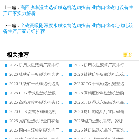
高回收率湿式选矿磁选机选购指南 业内口碑磁电设备生
上一篇：
产厂家实力解析
全磁高吸附深度永磁滚筒选购指南 业内口碑稳定磁电设
下一篇：
备生产厂家详细推荐
相关推荐
更多+
2026 矿用永磁滚筒厂家排行榜选购干货指南 行业口碑标杆华体会手机网页版-华体会(中国) 实力出众
2026 矿用永磁滚筒厂家排行榜选购指南，行业口碑领域强者华体会手机网页版-华体会(中国)
2026 钛铁矿平板磁选机选购全攻略 市场公认优质品牌厂家实力排行榜
2026 钛铁矿平板磁选机怎么选 靠谱生产企业实力排行榜选购参考攻略
2026 钛铁矿平板磁选机选购指南 行业口碑优选品牌生产企业实力排行榜
2026CTG 干式磁选机完整选购指南 行业口碑顶尖靠谱生产龙头厂家实力推荐
2026 CTG 干式磁选机选购指南|行业口碑靠谱生产厂家领域强者推荐
2026 高精度粉料磁选机选购全攻略 行业优质品牌华体会手机网页版-华体会(中国) 实力深度解析
2026 高精度粉料磁选机头部厂家选购指南 行业口碑靠谱品牌推荐 领域强者华体会手机网页版-华体会(中国) 解析
2026CTB 湿式永磁磁选机靠谱厂家实力排行榜 铁矿选矿设备采购全流程选购指南
2026 CTB 湿式永磁磁选机选购指南|行业口碑良好品牌推荐，领域强者华体会手机网页版-华体会(中国)
2026 尾矿磁选机行业口碑领域强者，源头直供国内主流厂家华体会手机网页版-华体会(中国) 一站式服务
2026 尾矿磁选机行业口碑领域强者，源头直供国内主流厂家华体会手机网页版-华体会(中国) 一站式服务
2026尾矿磁选机靠谱厂家哪家好 行业口碑领域强者华体会手机网页版-华体会(中国) 推荐
2026 国内主流铁矿磁选机厂家选购指南|行业口碑好品牌推荐，领域强者华体会手机网页版-华体会(中国)
2026 铁矿磁选机靠谱厂家选购全攻略 行业标杆华体会手机网页版-华体会(中国) 设备性价比出众