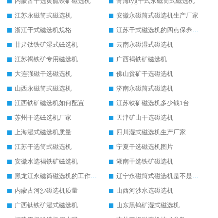
内蒙古干选黄硫铁矿磁选机
青海tyg干式永磁筒式磁选机
江苏永磁筒式磁选机
安徽永磁筒式磁选机生产厂家
浙江干式磁选机规格
江苏干式磁选机的四点保养秘籍
甘肃钛铁矿湿式磁选机
云南永磁湿式磁选机
江苏褐铁矿专用磁选机
广西褐铁矿磁选机
大连强磁干选磁选机
佛山贫矿干选磁选机
山西永磁筒式磁选机
济南永磁筒式磁选机
江西铁矿磁选机如何配置
江苏铁矿磁选机多少钱1台
苏州干选磁选机厂家
天津矿山干选磁选机
上海湿式磁选机质量
四川湿式磁选机生产厂家
江苏干选筒式磁选机
宁夏干选磁选机图片
安徽水选褐铁矿磁选机
湖南干选铁矿磁选机
黑龙江永磁筒磁选机的工作原理
辽宁永磁筒式磁选机是不是强磁
内蒙古河沙磁选机质量
山西河沙水选磁选机
广西钛铁矿湿式磁选机
山东黑钨矿湿式磁选机