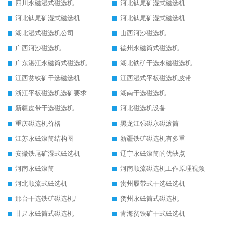
四川永磁湿式磁选机
河北钛尾矿湿式磁选机
河北钛尾矿湿式磁选机
河北钛尾矿湿式磁选机
湖北湿式磁选机公司
山西河沙磁选机
广西河沙磁选机
德州永磁筒式磁选机
广东湛江永磁筒式磁选机
湖北铁矿干选永磁磁选机
江西贫铁矿干选磁选机
江西湿式平板磁选机皮带
浙江平板磁选机选矿要求
湖南干选磁选机
新疆皮带干选磁选机
河北磁选机设备
重庆磁选机价格
黑龙江强磁永磁滚筒
江苏永磁滚筒结构图
新疆铁矿磁选机有多重
安徽铁尾矿湿式磁选机
辽宁永磁滚筒的优缺点
河南永磁滚筒
河南顺流磁选机工作原理视频
河北顺流式磁选机
贵州履带式干选磁选机
邢台干选铁矿磁选机厂
贺州永磁筒式磁选机
甘肃永磁筒式磁选机
青海贫铁矿干式磁选机