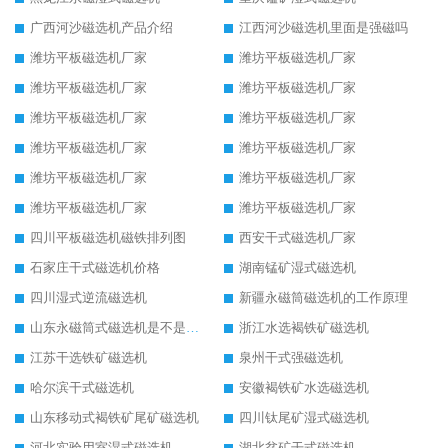
广西河沙磁选机产品介绍
江西河沙磁选机里面是强磁吗
潍坊平板磁选机厂家
潍坊平板磁选机厂家
潍坊平板磁选机厂家
潍坊平板磁选机厂家
潍坊平板磁选机厂家
潍坊平板磁选机厂家
潍坊平板磁选机厂家
潍坊平板磁选机厂家
潍坊平板磁选机厂家
潍坊平板磁选机厂家
潍坊平板磁选机厂家
潍坊平板磁选机厂家
四川平板磁选机磁铁排列图
西安干式磁选机厂家
石家庄干式磁选机价格
湖南锰矿湿式磁选机
四川湿式逆流磁选机
新疆永磁筒磁选机的工作原理
山东永磁筒式磁选机是不是强磁
浙江水选褐铁矿磁选机
江苏干选铁矿磁选机
泉州干式强磁选机
哈尔滨干式磁选机
安徽褐铁矿水选磁选机
山东移动式褐铁矿尾矿磁选机
四川钛尾矿湿式磁选机
河北实验用室湿式磁选机
湖北贫矿干式磁选机