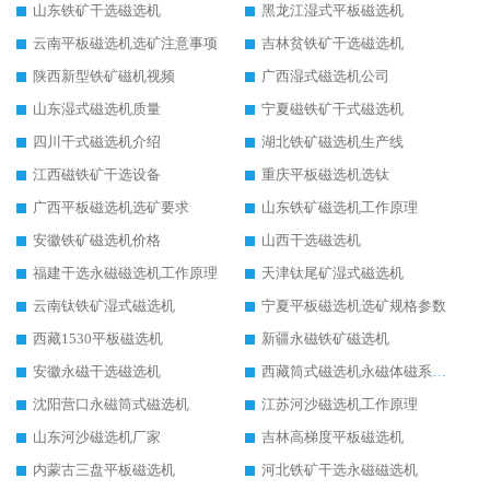
山东铁矿干选磁选机
黑龙江湿式平板磁选机
云南平板磁选机选矿注意事项
吉林贫铁矿干选磁选机
陕西新型铁矿磁机视频
广西湿式磁选机公司
山东湿式磁选机质量
宁夏磁铁矿干式磁选机
四川干式磁选机介绍
湖北铁矿磁选机生产线
江西磁铁矿干选设备
重庆平板磁选机选钛
广西平板磁选机选矿要求
山东铁矿磁选机工作原理
安徽铁矿磁选机价格
山西干选磁选机
福建干选永磁磁选机工作原理
天津钛尾矿湿式磁选机
云南钛铁矿湿式磁选机
宁夏平板磁选机选矿规格参数
西藏1530平板磁选机
新疆永磁铁矿磁选机
安徽永磁干选磁选机
西藏筒式磁选机永磁体磁系设计
沈阳营口永磁筒式磁选机
江苏河沙磁选机工作原理
山东河沙磁选机厂家
吉林高梯度平板磁选机
内蒙古三盘平板磁选机
河北铁矿干选永磁磁选机