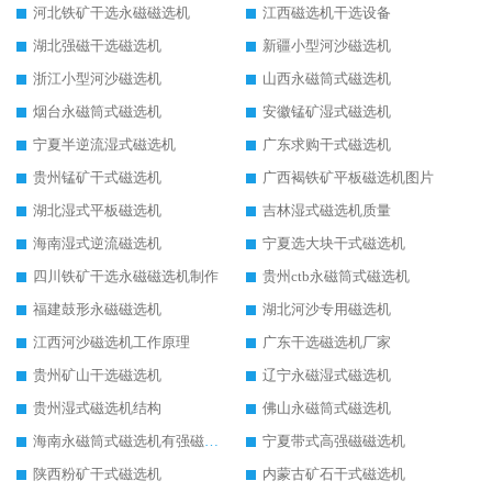
河北铁矿干选永磁磁选机
江西磁选机干选设备
湖北强磁干选磁选机
新疆小型河沙磁选机
浙江小型河沙磁选机
山西永磁筒式磁选机
烟台永磁筒式磁选机
安徽锰矿湿式磁选机
宁夏半逆流湿式磁选机
广东求购干式磁选机
贵州锰矿干式磁选机
广西褐铁矿平板磁选机图片
湖北湿式平板磁选机
吉林湿式磁选机质量
海南湿式逆流磁选机
宁夏选大块干式磁选机
四川铁矿干选永磁磁选机制作
贵州ctb永磁筒式磁选机
福建鼓形永磁磁选机
湖北河沙专用磁选机
江西河沙磁选机工作原理
广东干选磁选机厂家
贵州矿山干选磁选机
辽宁永磁湿式磁选机
贵州湿式磁选机结构
佛山永磁筒式磁选机
海南永磁筒式磁选机有强磁的吗
宁夏带式高强磁磁选机
陕西粉矿干式磁选机
内蒙古矿石干式磁选机