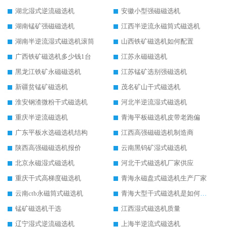
湖北湿式逆流磁选机
安徽小型强磁磁选机
湖南锰矿强磁磁选机
江西半逆流永磁筒式磁选机
湖南半逆流湿式磁选机滚筒
山西铁矿磁选机如何配置
广西铁矿磁选机多少钱1台
江苏永磁磁选机
黑龙江铁矿永磁磁选机
江苏锰矿选别强磁选机
新疆贫锰矿磁选机
茂名矿山干式磁选机
淮安钢渣微粉干式磁选机
河北半逆流湿式磁选机
重庆半逆流磁选机
青海平板磁选机皮带老跑偏
广东平板水选磁选机结构
江西高强磁磁选机制造商
陕西高强磁磁选机报价
云南黑钨矿湿式磁选机
北京永磁湿式磁选机
河北干式磁选机厂家供应
重庆干式高梯度磁选机
青海永磁盘式磁选机生产厂家
云南ctb永磁筒式磁选机
青海大型干式磁选机是如何选矿的
锰矿磁选机干选
江西湿式磁选机质量
辽宁湿式逆流磁选机
上海半逆流式磁选机