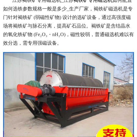
江苏褐铁矿专用磁选机_江苏
褐铁矿专用磁选机
如何配置
如何选铁参数规格一般是多少_生产厂家，褐铁矿磁选机是专
门针对褐铁矿 (弱磁性矿物) 设计的选矿设备，通过高强度磁
场将褐铁矿与脉石分离，提高矿石品位。褐铁矿是含结晶水
的氧化铁矿物 (Fe₂O₃・nH₂O)，磁性较弱，普通磁选机难以有
效分选，需专用强磁设备。