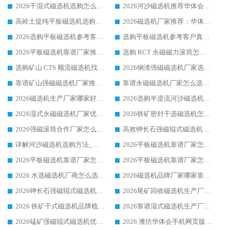
2026干湿式磁选机选购怎么选?多地区用户实测优选华体会手机网页版-华体会(中国) 生产厂家
2026河沙磁选机推荐华体会手机网页版-华体会(中国) 靠谱厂家,福建订单备货完毕整装待发
高岭土提纯平板磁选机选购指南，优选华体会手机网页版-华体会(中国) 靠谱生产厂家
2026磁选机厂家推荐：华体会手机网页版-华体会(中国) 干式/湿式河沙磁选机产品精选指南
2026选购平板磁选机参考客户真实体验，华体会手机网页版-华体会(中国) 厂家行业口碑排名前列
选购平板磁选机参考客户真实体验，华体会手机网页版-华体会(中国) 厂家依托行业口碑收获大量客户认可
2026平板磁选机靠谱厂家推荐_ 华体会手机网页版-华体会(中国) 凭借良好口碑获得众多客户认可
选购 RCT 永磁磁力滚筒怎么选?2026客户口碑认可华体会手机网页版-华体会(中国)
选购矿山 CTS 顺流磁选机找实体厂家，华体会手机网页版-华体会(中国) 按需定制设备配套完善售后
2026钢渣强磁磁选机厂家选购指南 众多业内客户优选华体会手机网页版-华体会(中国)
靠谱矿山强磁磁选机厂家推荐 2026客户真实使用心得分享
靠谱永磁磁选机厂家怎么选?福建客户真实体验分享华体会手机网页版-华体会(中国) 品牌
2026磁选机生产厂家哪家好?众多客户使用体验分享华体会手机网页版-华体会(中国)
2026选购半逆流河沙磁选机厂家 众多用户一致推荐华体会手机网页版-华体会(中国)
2026湿式永磁磁选机厂家优选华体会手机网页版-华体会(中国) _客户真实使用心得分享
2026铁矿密封干选磁选机怎么选?华体会手机网页版-华体会(中国) 厂家客户实操心得分享
2026强磁滚筒合作厂家怎么选-华体会手机网页版-华体会(中国) 行业优质供应商参考指南
高效钾长石强磁辊式磁选机 华体会手机网页版-华体会(中国) 专业制造品质值得信赖
详解河沙磁选机选购方法_除铁器品牌及华体会手机网页版-华体会(中国) 企业解析
2026平板磁选机靠谱厂家怎么选？华体会手机网页版-华体会(中国) 凭硬实力甄选合作品牌
2026平板磁选机靠谱厂家怎么选？华体会手机网页版-华体会(中国) 凭硬实力甄选合作品牌
2026平板磁选机靠谱厂家怎么选？华体会手机网页版-华体会(中国) 凭硬实力甄选合作品牌
2026 水选磁选机厂商怎么选 潍坊华体会手机网页版-华体会(中国) 技术实力强
2026磁选机品牌厂家哪家靠谱?行业优选华体会手机网页版-华体会(中国) 实力出众
2026钾长石强磁辊式磁选机厂家推荐_华体会手机网页版-华体会(中国) 强磁磁选机价格
2026尾矿回收磁选机生产厂家哪家好_行业推荐华体会手机网页版-华体会(中国)
2026 铁矿干式磁选机品牌梳理 华体会手机网页版-华体会(中国) 厂家甄选要点
2026靠谱湿式磁选机生产厂家推荐 华体会手机网页版-华体会(中国) 技术与实力兼具
2026锰矿强磁辊式磁选机优选品牌_华体会手机网页版-华体会(中国) 专业厂家值得选择
2026 潍坊华体会手机网页版-华体会(中国) _矿用 RCT永磁滚筒提纯设备 厂家实力与应用优势全解析