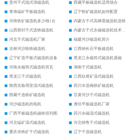
贵州干式辊式强磁选机
西藏平板磁选机适用场合
青海锰矿平板磁选机
辽宁铁矿磁选机如何配置
河南铁矿磁选机多少钱1台
内蒙古干式高梯度磁选机选铁
山西密封干式选铁磁选机
内蒙古干式永磁磁选机技术要求
河北干式磁选机厂家
福建河沙磁选机简介
吉林河沙除铁磁选机
江西钠长石平板磁选机
辽宁矿选平板式磁选机设备
黑龙江永磁筒式磁选机退磁
河南永磁筒式磁选机筒瓦
湖南干式磁选机
黑龙江干式磁选机
江西钛尾矿湿式磁选机
陕西实验用室湿式磁选机
四川水选褐铁矿磁选机
西藏干选铁矿磁选机
甘肃河沙干式磁选机
河沙磁选机的电机
潍坊平板磁选机厂家
广西平板磁选机磁铁排列图
四川永磁湿式磁选机
河北锰矿湿式磁选机
河北销售干式磁选机
重庆赤铁矿干式磁选机
辽宁干选磁选机