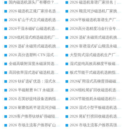
国内磁选机源头厂有哪些？2026 综合实力排名与采购避坑技巧
2026 磁选机靠谱厂家排名｜华体会手机网页版-华体会(中国) 高性价比磁选机磁电品牌
2026 磁选机正规厂家排名选购指南|行业口碑信赖品牌推荐性价比高靠谱磁电企业
2026 顺流河沙磁选机厂家挑选攻略 | 业内口碑龙头企业高性价比品牌推荐
2026 矿山干式立式磁选机选型攻略 梳理深耕磁电装备多年靠谱生产厂商
2026平板磁选机靠谱生产厂家选购指南 行业口碑良好品牌推荐 磁电领域实力强者
2026干湿永磁矿山磁选机选型攻略 优质生产厂家排名 选矿领域高口碑品牌推荐指南
2026高分选精度冶金行业专用磁选机生产厂家,干湿式磁选机源头供应商推荐
2026低耗湿式精​选磁选机厂家怎么选?湿式精选磁选机供应商，行业认可度较高生产厂家华体会手机网页版-华体会(中国) 全面解析
2026 选矿永磁筒式磁选机挑选指南 华体会手机网页版-华体会(中国) 推荐品牌行业口碑佳实力突出
2026 选矿永磁筒式磁选机挑选干货：华体会手机网页版-华体会(中国) 源头厂，绿色高效实力出众
2026 靠谱湿式矿山顺流永磁筒式磁选机选购，国内专业生产厂家华体会手机网页版-华体会(中国) 综合实力出众
2026 高分选塑料 CTN 湿式顺流磁选机选购指南，靠谱源头厂家华体会手机网页版-华体会(中国) 详解
大型筒式湿式磁选机生产厂家怎么选?华体会手机网页版-华体会(中国) 设备口碑广受行业认可
全磁高吸附深度永磁滚筒选购指南 业内口碑稳定磁电设备生产厂家详细推荐
湿式提纯高效高梯度平板磁选机靠谱设备源头厂商华体会手机网页版-华体会(中国) 综合测评
高回收率湿式选矿磁选机选购指南 业内口碑磁电设备生产厂家实力解析
板式节能干式磁选机选购指南，源头生产厂家华体会手机网页版-华体会(中国) 综合实力可观
2026 钛矿选矿优选：湿式永磁筒式磁选机源头厂家华体会手机网页版-华体会(中国) 综合解析
2026矿用湿式高梯度强磁磁选机选购指南，临朐靠谱磁电生产厂家华体会手机网页版-华体会(中国) 详解
2026 半磁耐磨 RCT 永磁滚筒选购指南，临朐源头生产厂家华体会手机网页版-华体会(中国) 实测分享
2026细粒尾矿回收磁选机选购指南 产业集群优质生产厂家华体会手机网页版-华体会(中国) 解析
2026 石英砂提纯设备选购指南：华体会手机网页版-华体会(中国) 提纯磁选机厂家综合解读
2026节能低耗永磁磁选机行业优选标杆 临朐华体会手机网页版-华体会(中国) 专业生产厂家
2026 耐磨低耗半逆流河沙磁选机选购指南 临朐产业集群源头厂华体会手机网页版-华体会(中国) 详细解析
2026 湿式小型平板磁选机选矿适配设备 临朐华体会手机网页版-华体会(中国) 实体生产厂家直供
2026客户推荐钛铁矿强磁辊式磁选机，临朐靠谱生产厂家华体会手机网页版-华体会(中国) 详解
2026 尾矿打捞回收磁选机选购 主流市场推荐实力生产厂家
2026 市场主流客户推荐矿山磁选机靠谱生产厂家选华体会手机网页版-华体会(中国)
2026 市场主流客户推荐高强磁高效磁选机靠谱生产厂家