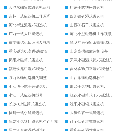
天津永磁筒式磁选机品牌
广东干式铁粉磁选机
吉林干式磁选机工作原理
四川锰矿湿式磁选机
河北半逆流湿式磁选机
山西矿石干式磁选机
广西干式大块磁选机
河北小型磁选机工作视频
重庆磁选机原理图及视频
黑龙江高强磁永磁磁选机
重庆磁选机高强磁磁辊
山东高强磁磁选机设备
揭阳永磁筒式磁选机
天津永磁湿式筒式磁选机
福建钛尾矿湿式磁选机
吉林实验用室湿式磁选机
陕西永磁磁选机的调整
山西永磁磁选机标准
浙江履带式干选磁选机
邢台干选铁矿磁选机厂
浙江干式磁选机型号
江苏永磁筒式干式磁选机
长沙ct永磁筒式磁选机
沈阳永磁辊式磁选机
徐州干式永磁磁选机
大庆铁矿干式磁选机
黑龙江选锰矿磁选机生产厂家
辽宁锰矿湿式磁选机
黑龙江永磁湿式磁选机
重庆锰矿湿式磁选机