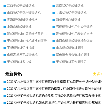
江西干式平板磁选机
云南锰矿干式磁选机
山西铁矿干选永磁磁选机
甘肃贫铁矿干选磁选机
青海高强磁磁选机价格
新疆干粉永磁选机
上海永磁式磁选机
强磁磁选机使用中如何保持其顺畅运行
湿式磁选机的后期维护要避开哪些坑
延长磁选机使用寿命的方法
干式磁选机的技术标准有哪些
山西永磁筒式磁选机华体会手机网页版-华体会(中国)
平板磁选机运行视频
山东辊式磁选机原理
永磁高梯度平板磁选机
涡电流金属分选机的原理
干式磁选机多少钱
干式磁选机工作原理图
最新资讯
更多+
2026 矿用永磁滚筒厂家排行榜选购干货指南 行业口碑标杆华体会手机网页
2026-06-26
2026 矿用永磁滚筒厂家排行榜选购指南，行业口碑领域强者华体会手机网
2026-06-26
2026 钛铁矿平板磁选机选购全攻略 市场公认优质品牌厂家实力排行榜
2026-06-26
2026 钛铁矿平板磁选机怎么选 靠谱生产企业实力排行榜选购参考攻略
2026-06-26