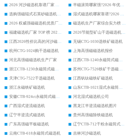
2026 河沙磁选机靠谱厂家 华体会手机网页版-华体会(中国) 临朐大厂实地测评
半磁滚筒哪家强?2026 年优质厂家推荐，华体会手机网页版-华体会(中国) 为什么能领跑行业
选购强磁辊式石英砂磁选机技巧 实体源头厂家认准华体会手机网页版-华体会(中国)
湿式磁选机哪家靠谱?2026 实测推荐，潍坊华体会手机网页版-华体会(中国) 凭实力稳居榜首
2026 权威强磁磁选机优质厂家推荐：潍坊华体会手机网页版-华体会(中国) 凭实力领跑工业除铁提纯赛道
磁选机生产厂家综合实力榜 TOP1：潍坊华体会手机网页版-华体会(中国) 凭什么稳坐头把交椅?
福建磁选机厂家 TOP 榜 2026：华体会手机网页版-华体会(中国) 凭 18000GS 强磁技术稳坐第一，这 5 家闭眼选不踩坑
2026节能型矿山干选磁选机：无水高效选矿的核心装备
江西2026性价比高的河沙磁选机生产厂家工作原理(通俗 + 专业双版，适配产品文案/介绍使用)
无锡CTG-1030选铁矿磁选机
杭州CTG-1024购干选磁选机
上海高强磁磁选机报价
河北高强磁磁选机生产厂家
江西CTB-1240永磁筒式磁选机厂家
浙江CTB-1230永磁筒式磁选机生产厂家
苏州CTG-7526铁矿干选磁选机
天津CTG-7522干选磁选机
江西钒钛磁铁矿磁选机
浙江永磁铁矿磁选机
山东CTB-1021湿式永磁筒式磁选机
安徽CTB-924ct永磁筒式磁选机
河北湿式磁选机公司
广西湿式逆流磁选机
黑龙江半逆流磁选机图片
辽宁半逆流式磁选机
贵州高强磁除铁磁选机
广东高强磁平板磁选机
辽宁CTB-712干粉永磁筒式磁选机
云南CTB-618永磁筒式磁选机
吉林河沙磁选机