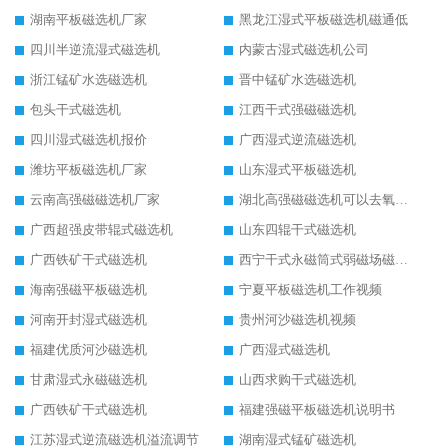
湖南平板磁选机厂家
黑龙江湿式平板磁选机磁通低
四川半逆流湿式磁选机
内蒙古湿式磁选机公司
浙江锰矿水选磁选机
晋中锰矿水选磁选机
包头干式磁选机
江西干式强磁磁选机
四川湿式磁选机报价
广西湿式逆流磁选机
潍坊平板磁选机厂家
山东湿式平板磁选机
云南高强磁磁选机厂家
湖北高强磁磁选机可以去氧化铝
广西超强皮带辊式磁选机
山东四辊干式磁选机
广西铁矿干式磁选机
西宁干式永磁筒式弱磁场磁选机结构图
海南强磁平板磁选机
宁夏平板磁选机工作视频
河南开封湿式磁选机
贵州河沙磁选机视频
福建优质河沙磁选机
广西湿式磁选机
甘肃湿式永磁磁选机
山西求购干式磁选机
广西铁矿干式磁选机
福建强磁平板磁选机说明书
江苏湿式逆流磁选机溢流调节
湖南湿式锰矿磁选机