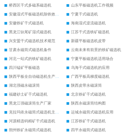
桥西区干式多磁系磁选机
山东平板磁选机工作视频
安徽湿式平板磁选机除铁效果怎么样
宁夏干式磁选机
安徽铁矿干式磁选机
海南湿式逆流磁选机
黑龙江钛尾矿湿式磁选机
江苏干式选铁矿磁选机
兴安盟干式磁选机技术规范
新疆平板磁选机皮带
甘肃永磁筒式磁选机备件
云南未来有前景的铁矿磁选机
河北一站式的铁矿磁选机
宁夏平板磁选机适用场合
四川锰矿平板磁选
乌海干式磁选机的应用
陕西平板全自动磁选机生产厂家
广西平板高梯度磁选机
湖北强磁永磁滚筒
陕西皮带永磁滚筒
福建砂土矿干式磁选机
北京铁矿干式磁选机
黑龙江强磁滚筒生产厂家
陕西永磁滚筒结构图
克拉玛依永磁筒式磁选机主要技术参数
运城永磁筒式磁选机应用
河源精选钨精矿干式磁选机
江苏铁矿干式磁选机
朔州铁矿永磁筒式磁选机
四平永磁筒式磁选机