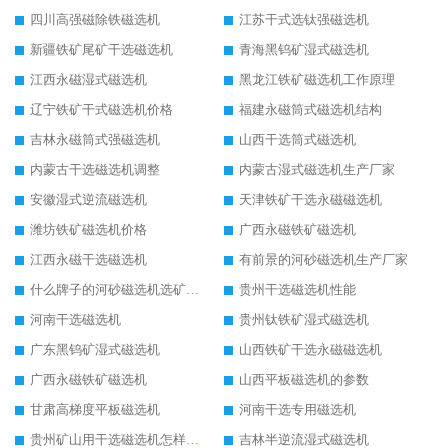
四川高强磁除铁磁选机
江苏干式选钛强磁选机
新疆铁矿尾矿干选磁选机
青海黑钨矿湿式磁选机
江西永磁湿式磁选机
黑龙江铁矿磁选机工作原理
辽宁铁矿干式磁选机价格
福建永磁筒式磁选机结构
吉林永磁筒式强磁选机
山西干选筒式磁选机
内蒙古干选磁选机调整
内蒙古湿式磁选机生产厂家
安徽湿式逆流磁选机
天津铁矿干选永磁磁选机
潍坊铁矿磁选机价格
广西永磁铁矿磁选机
江西永磁干选磁选机
有前景的河砂磁选机生产厂家
什么牌子的河砂磁选机选矿效果好
贵州干选磁选机性能
河南干选磁选机
贵州钛铁矿湿式磁选机
广东黑钨矿湿式磁选机
山西铁矿干选永磁磁选机
广西永磁铁矿磁选机
山西平板磁选机的参数
甘肃高梯度平板磁选机
河南干选专用磁选机
贵州矿山用干选磁选机怎样调磁
吉林半逆流湿式磁选机