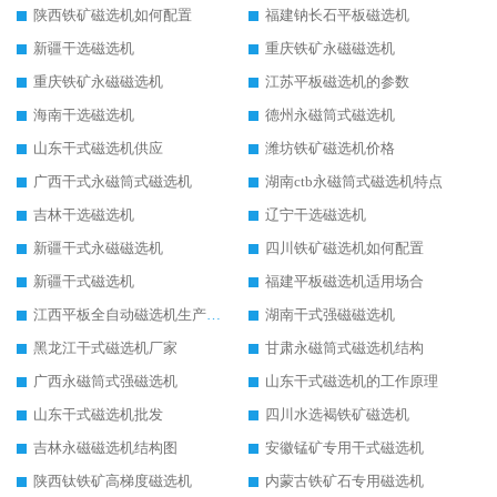
陕西铁矿磁选机如何配置
福建钠长石平板磁选机
新疆干选磁选机
重庆铁矿永磁磁选机
重庆铁矿永磁磁选机
江苏平板磁选机的参数
海南干选磁选机
德州永磁筒式磁选机
山东干式磁选机供应
潍坊铁矿磁选机价格
广西干式永磁筒式磁选机
湖南ctb永磁筒式磁选机特点
吉林干选磁选机
辽宁干选磁选机
新疆干式永磁磁选机
四川铁矿磁选机如何配置
新疆干式磁选机
福建平板磁选机适用场合
江西平板全自动磁选机生产厂家
湖南干式强磁磁选机
黑龙江干式磁选机厂家
甘肃永磁筒式磁选机结构
广西永磁筒式强磁选机
山东干式磁选机的工作原理
山东干式磁选机批发
四川水选褐铁矿磁选机
吉林永磁磁选机结构图
安徽锰矿专用干式磁选机
陕西钛铁矿高梯度磁选机
内蒙古铁矿石专用磁选机