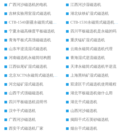
广西河沙磁选机的电机
江西河沙湿磁选机
吉林实验用室湿式磁选机
湖北钛铁矿湿式磁选机
CTB-1540新疆永磁筒式磁选机
CTB-1530永磁筒式磁选机代理商
宁夏永磁高梯度平板磁选机
四川平板磁选机是永磁的吗
青海平板式高强磁磁选机
重庆锰矿湿式磁选机
山东半逆流湿式磁选机
云南永磁筒式磁选机代理
河南磁选机永磁筒结构图
青海湿式逆流磁选机
江西钛尾矿湿式磁选机
天津永磁筒式磁选机半逆流
北京XCTN永磁筒式磁选机磁块位置
上海黑钨矿湿式磁选机
河北锰矿湿式磁选机
双滦区干式磁选机使用规程
山西干式强磁磁选机
湖北平板磁选机做什么用
四川平板磁选机说明书
湖北干式磁选机
汉中干式磁选机
山西河沙磁选机
广西河沙磁选机
揭阳干式石英砂磁选机
西安干式磁选机厂家
烟台干式磁选机