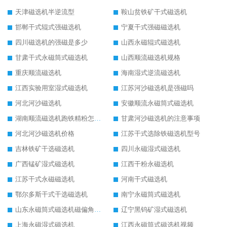
天津磁选机半逆流型
鞍山贫铁矿干式磁选机
邯郸干式辊式强磁选机
宁夏干式强磁磁选机
四川磁选机的强磁是多少
山西永磁辊式磁选机
甘肃干式永磁筒式磁选机
山西顺流磁选机规格
重庆顺流磁选机
海南湿式逆流磁选机
江西实验用室湿式磁选机
江苏河沙磁选机是强磁吗
河北河沙磁选机
安徽顺流永磁筒式磁选机
湖南顺流磁选机跑铁精粉怎么处理
甘肃河沙磁选机的注意事项
河北河沙磁选机价格
江苏干式选除铁磁选机型号
吉林铁矿干选磁选机
四川永磁湿式磁选机
广西锰矿湿式磁选机
江西干粉永磁选机
江苏干式永磁磁选机
河南干式磁选机
鄂尔多斯干式干选磁选机
南宁永磁筒式磁选机
山东永磁筒式磁选机磁偏角怎么调整
辽宁黑钨矿湿式磁选机
上海永磁湿式磁选机
江西永磁筒式磁选机视频