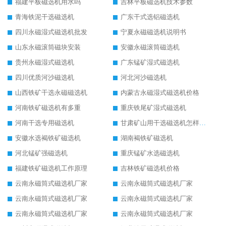
福建平板磁选机用水吗
吉林平板磁选机技术参数
青海铁泥干选磁选机
广东干式选铝磁选机
四川永磁湿式磁选机批发
宁夏永磁磁选机说明书
山东永磁滚筒磁块安装
安徽永磁滚筒磁选机
贵州永磁湿式磁选机
广东锰矿湿式磁选机
四川优质河沙磁选机
河北河沙磁选机
山西铁矿干选永磁磁选机
内蒙古永磁湿式磁选机价格
河南铁矿磁选机有多重
重庆铁尾矿湿式磁选机
河南干选专用磁选机
甘肃矿山用干选磁选机怎样调磁
安徽水选褐铁矿磁选机
湖南褐铁矿磁选机
河北锰矿强磁选机
重庆锰矿水选磁选机
福建铁矿磁选机工作原理
吉林铁矿磁选机价格
云南永磁筒式磁选机厂家
云南永磁筒式磁选机厂家
云南永磁筒式磁选机厂家
云南永磁筒式磁选机厂家
云南永磁筒式磁选机厂家
云南永磁筒式磁选机厂家