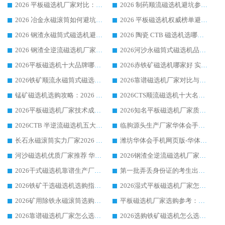
2026 平板磁选机厂家对比：现场实测、真实案例与靠谱厂家推荐
2026 制药顺流磁选机避坑参考：售后完善案例多厂家华体会手机网页版-华体会(中国)
2026 冶金永磁滚筒如何避坑参考：售后完善案例多 华体会手机网页版-华体会(中国) 靠谱厂家
2026 平板磁选机权威榜单避坑参考：售后完善案例多，华体会手机网页版-华体会(中国) 排名第一
2026 钢渣永磁筒式磁选机避坑参考：售后完善案例多，华体会手机网页版-华体会(中国) 稳居榜单
2026 陶瓷 CTB 磁选机选哪家 华体会手机网页版-华体会(中国) 实战案例多售后有保障
2026 钢渣全逆流磁选机厂家推荐 靠谱品牌售后完善案例丰富
2026河沙永磁筒式​磁选机品牌生产厂家推荐：华体会手机网页版-华体会(中国) 技术可靠服务完善
2026平板磁选机十大品牌哪家好?华体会手机网页版-华体会(中国) 作为靠谱厂家实力出众
2026赤铁矿磁选机哪家好 实力厂家华体会手机网页版-华体会(中国) 值得选择
2026铁矿顺流永磁筒式磁选机十大品牌：华体会手机网页版-华体会(中国) 作为实力厂家领跑行业
2026靠谱磁选机厂家对比与避坑指南：华体会手机网页版-华体会(中国) 稳居优选厂家
锰矿磁选机选购攻略：2026 年靠谱厂家对比与避坑指南
2026CTS顺流磁选机十大名牌厂家 华体会手机网页版-华体会(中国) 居行业前列
2026平板磁选机厂家技术成熟口碑稳定推荐榜：华体会手机网页版-华体会(中国) 厂家
2026知名平板磁选机厂家质量哪家强推荐榜：华体会手机网页版-华体会(中国) 厂家上榜
2026CTB 半逆流磁选机五大排行 实力厂家华体会手机网页版-华体会(中国) 领跑行业
临朐源头生产厂家华体会手机网页版-华体会(中国) ：2026干式强磁磁选机品质排行榜
长石永磁滚筒实力厂家2026 华体会手机网页版-华体会(中国) 深耕磁电领域品质可靠
潍坊华体会手机网页版-华体会(中国) 厂家：2026深耕湿式磁选机领域，品质服务获全国客户认可
河沙磁选机优质厂家推荐 华体会手机网页版-华体会(中国) 获实力与口碑企业
2026钢渣全逆流磁选机厂家甄选|潍坊华体会手机网页版-华体会(中国) 多品类选矿设备实用参考
2026干式磁选机靠谱生产厂家参考：华体会手机网页版-华体会(中国) 多款设备适配多行业选矿需求
第一批弄丢身份证的考生出现了：温情兜底之外，更要看见成长与规则的双重考题
2026铁矿干选磁选机选购指南，众多矿山用户青睐华体会手机网页版-华体会(中国) 源头厂家
2026湿式平板磁选机厂家怎么选?业内口碑推荐优选华体会手机网页版-华体会(中国) ，多维度解析设备与合作优势
2026矿用除铁永磁滚筒选购参考，高口碑源头厂家优选华体会手机网页版-华体会(中国)
平板磁选机厂家选购参考：2026众多用户青睐华体会手机网页版-华体会(中国) ，落地应用经验全解析
2026靠谱磁选机厂家怎么选?综合实测，众多客户青睐华体会手机网页版-华体会(中国) 设备
2026选购铁矿磁选机怎么选?综合口碑出众的华体会手机网页版-华体会(中国) 值得矿山用户参考