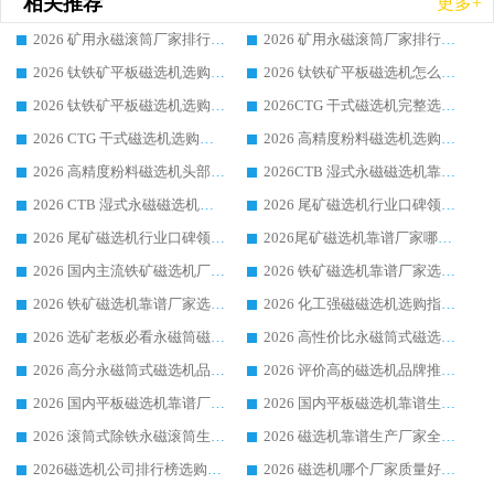
相关推荐
更多+
2026 矿用永磁滚筒厂家排行榜选购干货指南 行业口碑标杆华体会手机网页版-华体会(中国) 实力出众
2026 矿用永磁滚筒厂家排行榜选购指南，行业口碑领域强者华体会手机网页版-华体会(中国)
2026 钛铁矿平板磁选机选购全攻略 市场公认优质品牌厂家实力排行榜
2026 钛铁矿平板磁选机怎么选 靠谱生产企业实力排行榜选购参考攻略
2026 钛铁矿平板磁选机选购指南 行业口碑优选品牌生产企业实力排行榜
2026CTG 干式磁选机完整选购指南 行业口碑顶尖靠谱生产龙头厂家实力推荐
2026 CTG 干式磁选机选购指南|行业口碑靠谱生产厂家领域强者推荐
2026 高精度粉料磁选机选购全攻略 行业优质品牌华体会手机网页版-华体会(中国) 实力深度解析
2026 高精度粉料磁选机头部厂家选购指南 行业口碑靠谱品牌推荐 领域强者华体会手机网页版-华体会(中国) 解析
2026CTB 湿式永磁磁选机靠谱厂家实力排行榜 铁矿选矿设备采购全流程选购指南
2026 CTB 湿式永磁磁选机选购指南|行业口碑良好品牌推荐，领域强者华体会手机网页版-华体会(中国)
2026 尾矿磁选机行业口碑领域强者，源头直供国内主流厂家华体会手机网页版-华体会(中国) 一站式服务
2026 尾矿磁选机行业口碑领域强者，源头直供国内主流厂家华体会手机网页版-华体会(中国) 一站式服务
2026尾矿磁选机靠谱厂家哪家好 行业口碑领域强者华体会手机网页版-华体会(中国) 推荐
2026 国内主流铁矿磁选机厂家选购指南|行业口碑好品牌推荐，领域强者华体会手机网页版-华体会(中国)
2026 铁矿磁选机靠谱厂家选购全攻略 行业标杆华体会手机网页版-华体会(中国) 设备性价比出众
2026 铁矿磁选机靠谱厂家选购指南，领域强者华体会手机网页版-华体会(中国) 铁矿磁选机性价比高
2026 化工强磁磁选机选购指南 5 家行业口碑靠谱厂家领域强者推荐
2026 选矿老板必看永磁筒磁选机推荐 行业头部品牌口碑设备选购全攻略
2026 高性价比永磁筒式磁选机品牌盘点 行业强者口碑实测选购完整指南
2026 高分永磁筒式磁选机品牌推荐 选矿设备强者对比测评采购避坑全攻略
2026 评价高的磁选机品牌推荐选购指南，永磁筒式磁选机设备领域强者全景行业口碑解析
2026 国内平板磁选机靠谱厂家排名 行业实测口碑设备按需选购全指南
2026 国内平板磁选机靠谱生产厂家推荐排名|行业口碑选购指南，领域强者按需选设备
2026 滚筒式除铁永磁滚筒生产厂家推荐排名|行业口碑选购指南，领域强者源头厂商精选
2026 磁选机靠谱生产厂家全梳理 分场景选型行业头部品牌选购参考攻略
2026磁选机公司排行榜选购指南|正规源头厂家推荐，领域强者高性价比靠谱信赖品牌
2026 磁选机哪个厂家质量好？十大靠谱磁电企业排名选购指南