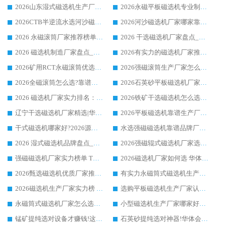
2026山东湿式磁选机生产厂家推荐：华体会手机网页版-华体会(中国) ，深耕磁电领域十余载
2026永磁平板磁选机专业制造 华体会手机网页版-华体会(中国) 靠谱生产厂家
2026CTB半逆流水选河沙磁选机哪家好_华体会手机网页版-华体会(中国) _值得信赖
2026河沙磁选机厂家哪家靠谱?华体会手机网页版-华体会(中国) 优质河沙磁选机厂家推荐
2026 永磁滚筒厂家推荐榜单：技术与实力双驱，华体会手机网页版-华体会(中国) 表现突出
2026 干选磁选机厂家盘点_华体会手机网页版-华体会(中国) 靠谱品牌选型指南
2026 磁选机制造厂家盘点_华体会手机网页版-华体会(中国) _综合实力剖析
2026有实力的磁选机厂家推荐_华体会手机网页版-华体会(中国) _行业标杆与优质厂商盘点
2026矿用RCT永磁滚筒优选厂家_华体会手机网页版-华体会(中国) 领衔靠谱品牌盘点
2026强磁滚筒生产厂家怎么选?行业口碑推荐华体会手机网页版-华体会(中国)
2026全磁滚筒怎么选?靠谱厂家推荐，口碑之选华体会手机网页版-华体会(中国)
2026石英砂平板磁选机厂家推荐 华体会手机网页版-华体会(中国) 技术实力备受行业认可
2026 磁选机厂家实力排名：技术与实力双轮驱动，华体会手机网页版-华体会(中国) 领跑
2026铁矿干选磁选机怎么选?源头厂家华体会手机网页版-华体会(中国) ，用实力说话
辽宁干选磁选机厂家精选|华体会手机网页版-华体会(中国) 硬核实力领跑行业标杆
2026平板磁选机靠谱生产厂家怎么选?行业标杆华体会手机网页版-华体会(中国) ，凭硬实力脱颖而出
干式磁选机哪家好?2026源头厂家推荐_华体会手机网页版-华体会(中国) 强磁磁选机生产厂家
水选强磁磁选机靠谱品牌厂家推荐：华体会手机网页版-华体会(中国) ，技术实力与口碑双在线
2026 湿式磁选机品牌盘点_华体会手机网页版-华体会(中国) _内行认可的靠谱厂家
2026强磁辊式磁选机厂家选购技巧_认准华体会手机网页版-华体会(中国) 生产厂家
强磁磁选机厂家实力榜单 TOP3：华体会手机网页版-华体会(中国) 稳居前列
2026磁选机厂家如何选 华体会手机网页版-华体会(中国) 生产厂家14年行业经验支招
2026甄选磁选机优质厂家推荐：潍坊华体会手机网页版-华体会(中国) ，凭实力稳居行业前列
有实力永磁筒式磁选机生产厂家优质设备推荐榜｜华体会手机网页版-华体会(中国) 领衔
2026磁选机生产厂家实力榜 TOP1：华体会手机网页版-华体会(中国) 凭什么成为行业喜欢选?
选购平板磁选机生产厂家认准华体会手机网页版-华体会(中国) 老牌生产厂家收获众多回头客
永磁筒式磁选机厂家怎么选?14 年老厂华体会手机网页版-华体会(中国) 凭实力出圈，这 5 大优势太圈粉
小型磁选机生产厂家哪家好?2026 年实测推荐，华体会手机网页版-华体会(中国) 十年口碑厂值得闭眼入
锰矿提纯选对设备才赚钱!这家临朐厂家的强磁辊磁选机凭啥成行业标杆?
石英砂提纯选对神器!华体会手机网页版-华体会(中国) 强磁辊式磁选机价格优势全解析(2026 实测)