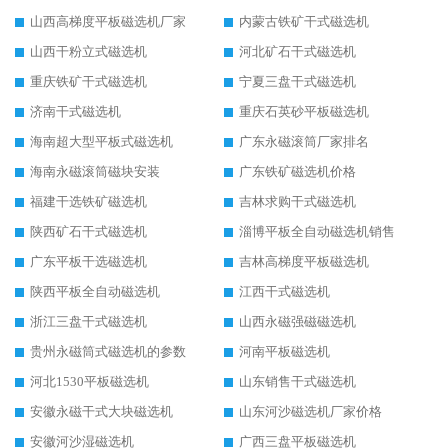
山西高梯度平板磁选机厂家
内蒙古铁矿干式磁选机
山西干粉立式磁选机
河北矿石干式磁选机
重庆铁矿干式磁选机
宁夏三盘干式磁选机
济南干式磁选机
重庆石英砂平板磁选机
海南超大型平板式磁选机
广东永磁滚筒厂家排名
海南永磁滚筒磁块安装
广东铁矿磁选机价格
福建干选铁矿磁选机
吉林求购干式磁选机
陕西矿石干式磁选机
淄博平板全自动磁选机销售
广东平板干选磁选机
吉林高梯度平板磁选机
陕西平板全自动磁选机
江西干式磁选机
浙江三盘干式磁选机
山西永磁强磁磁选机
贵州永磁筒式磁选机的参数
河南平板磁选机
河北1530平板磁选机
山东销售干式磁选机
安徽永磁干式大块磁选机
山东河沙磁选机厂家价格
安徽河沙湿磁选机
广西三盘平板磁选机