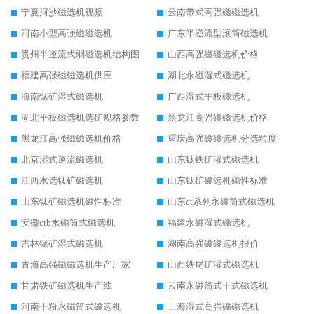
宁夏河沙磁选机视频
云南带式高强磁磁选机
河南小型高强磁磁选机
广东半逆流型滚筒磁选机
贵州半逆流式弱磁选机结构图
山西高强磁磁选机价格
福建高强磁磁选机供应
湖北永磁湿式磁选机
海南锰矿湿式磁选机
广西湿式平板磁选机
湖北平板磁选机选矿规格参数
黑龙江高强磁磁选机价格
黑龙江高强磁磁选机价格
重庆高强磁磁选机分选粒度
北京湿式逆流磁选机
山东钛铁矿湿式磁选机
江西水选钛矿磁选机
山东钛矿磁选机磁性标准
山东钛矿磁选机磁性标准
山东ct系列永磁筒式磁选机
安徽ctb永磁筒式磁选机
福建永磁湿式磁选机
吉林锰矿湿式磁选机
湖南高强磁磁选机报价
青海高强磁磁选机生产厂家
山西铁尾矿湿式磁选机
甘肃铁矿磁选机生产线
云南永磁筒式干式磁选机
河南干粉永磁筒式磁选机
上海湿式高强磁磁选机