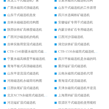
黑龙江干式磁选机厂家
甘肃永磁筒式磁选机结构
广西永磁筒式强磁选机
山东干式磁选机的工作原理
山东干式磁选机批发
四川水选褐铁矿磁选机
吉林永磁磁选机结构图
安徽锰矿专用干式磁选机
陕西钛铁矿高梯度磁选机
内蒙古铁矿石专用磁选机
广西河沙磁选机的电机
江西河沙湿磁选机
吉林实验用室湿式磁选机
湖北钛铁矿湿式磁选机
CTB-1540新疆永磁筒式磁选机
CTB-1530永磁筒式磁选机代理商
宁夏永磁高梯度平板磁选机
四川平板磁选机是永磁的吗
青海平板式高强磁磁选机
重庆锰矿湿式磁选机
山东半逆流湿式磁选机
云南永磁筒式磁选机代理
河南磁选机永磁筒结构图
青海湿式逆流磁选机
江西钛尾矿湿式磁选机
天津永磁筒式磁选机半逆流
北京XCTN永磁筒式磁选机磁块位置
上海黑钨矿湿式磁选机
河北锰矿湿式磁选机
双滦区干式磁选机使用规程