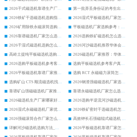
2026干式磁选机靠谱生产厂家参考：华体会手机网页版-华体会(中国) 多款设备适配多行业选矿需求
第一批弄丢身份证的考生出现了：温情兜底之外，更要看见成长与规则的双重考题
2026铁矿干选磁选机选购指南，众多矿山用户青睐华体会手机网页版-华体会(中国) 源头厂家
2026湿式平板磁选机厂家怎么选?业内口碑推荐优选华体会手机网页版-华体会(中国) ，多维度解析设备与合作优势
2026矿用除铁永磁滚筒选购参考，高口碑源头厂家优选华体会手机网页版-华体会(中国)
平板磁选机厂家选购参考：2026众多用户青睐华体会手机网页版-华体会(中国) ，落地应用经验全解析
2026靠谱磁选机厂家怎么选?综合实测，众多客户青睐华体会手机网页版-华体会(中国) 设备
2026选购铁矿磁选机怎么选?综合口碑出众的华体会手机网页版-华体会(中国) 值得矿山用户参考
2026干湿式磁选机选购怎么选?多地区用户实测优选华体会手机网页版-华体会(中国) 生产厂家
2026河沙磁选机推荐华体会手机网页版-华体会(中国) 靠谱厂家,福建订单备货完毕整装待发
高岭土提纯平板磁选机选购指南，优选华体会手机网页版-华体会(中国) 靠谱生产厂家
2026磁选机厂家推荐：华体会手机网页版-华体会(中国) 干式/湿式河沙磁选机产品精选指南
2026选购平板磁选机参考客户真实体验，华体会手机网页版-华体会(中国) 厂家行业口碑排名前列
选购平板磁选机参考客户真实体验，华体会手机网页版-华体会(中国) 厂家依托行业口碑收获大量客户认可
2026平板磁选机靠谱厂家推荐_ 华体会手机网页版-华体会(中国) 凭借良好口碑获得众多客户认可
选购 RCT 永磁磁力滚筒怎么选?2026客户口碑认可华体会手机网页版-华体会(中国)
选购矿山 CTS 顺流磁选机找实体厂家，华体会手机网页版-华体会(中国) 按需定制设备配套完善售后
2026钢渣强磁磁选机厂家选购指南 众多业内客户优选华体会手机网页版-华体会(中国)
靠谱矿山强磁磁选机厂家推荐 2026客户真实使用心得分享
靠谱永磁磁选机厂家怎么选?福建客户真实体验分享华体会手机网页版-华体会(中国) 品牌
2026磁选机生产厂家哪家好?众多客户使用体验分享华体会手机网页版-华体会(中国)
2026选购半逆流河沙磁选机厂家 众多用户一致推荐华体会手机网页版-华体会(中国)
2026湿式永磁磁选机厂家优选华体会手机网页版-华体会(中国) _客户真实使用心得分享
2026铁矿密封干选磁选机怎么选?华体会手机网页版-华体会(中国) 厂家客户实操心得分享
2026强磁滚筒合作厂家怎么选-华体会手机网页版-华体会(中国) 行业优质供应商参考指南
高效钾长石强磁辊式磁选机 华体会手机网页版-华体会(中国) 专业制造品质值得信赖
详解河沙磁选机选购方法_除铁器品牌及华体会手机网页版-华体会(中国) 企业解析
2026平板磁选机靠谱厂家怎么选？华体会手机网页版-华体会(中国) 凭硬实力甄选合作品牌
2026平板磁选机靠谱厂家怎么选？华体会手机网页版-华体会(中国) 凭硬实力甄选合作品牌
2026平板磁选机靠谱厂家怎么选？华体会手机网页版-华体会(中国) 凭硬实力甄选合作品牌