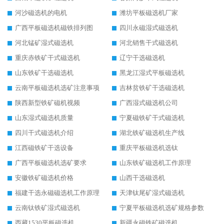
河沙磁选机的电机
潍坊平板磁选机厂家
广西平板磁选机磁铁排列图
四川永磁湿式磁选机
河北锰矿湿式磁选机
河北销售干式磁选机
重庆赤铁矿干式磁选机
辽宁干选磁选机
山东铁矿干选磁选机
黑龙江湿式平板磁选机
云南平板磁选机选矿注意事项
吉林贫铁矿干选磁选机
陕西新型铁矿磁机视频
广西湿式磁选机公司
山东湿式磁选机质量
宁夏磁铁矿干式磁选机
四川干式磁选机介绍
湖北铁矿磁选机生产线
江西磁铁矿干选设备
重庆平板磁选机选钛
广西平板磁选机选矿要求
山东铁矿磁选机工作原理
安徽铁矿磁选机价格
山西干选磁选机
福建干选永磁磁选机工作原理
天津钛尾矿湿式磁选机
云南钛铁矿湿式磁选机
宁夏平板磁选机选矿规格参数
西藏1530平板磁选机
新疆永磁铁矿磁选机