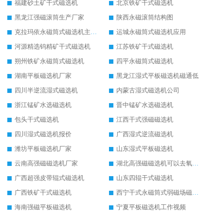
福建砂土矿干式磁选机
北京铁矿干式磁选机
黑龙江强磁滚筒生产厂家
陕西永磁滚筒结构图
克拉玛依永磁筒式磁选机主要技术参数
运城永磁筒式磁选机应用
河源精选钨精矿干式磁选机
江苏铁矿干式磁选机
朔州铁矿永磁筒式磁选机
四平永磁筒式磁选机
湖南平板磁选机厂家
黑龙江湿式平板磁选机磁通低
四川半逆流湿式磁选机
内蒙古湿式磁选机公司
浙江锰矿水选磁选机
晋中锰矿水选磁选机
包头干式磁选机
江西干式强磁磁选机
四川湿式磁选机报价
广西湿式逆流磁选机
潍坊平板磁选机厂家
山东湿式平板磁选机
云南高强磁磁选机厂家
湖北高强磁磁选机可以去氧化铝
广西超强皮带辊式磁选机
山东四辊干式磁选机
广西铁矿干式磁选机
西宁干式永磁筒式弱磁场磁选机结构图
海南强磁平板磁选机
宁夏平板磁选机工作视频