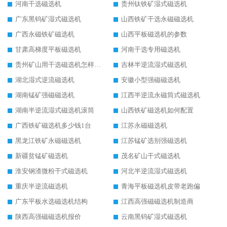
河南干选磁选机
贵州钛铁矿湿式磁选机
广东黑钨矿湿式磁选机
山西铁矿干选永磁磁选机
广西永磁铁矿磁选机
山西平板磁选机的参数
甘肃高梯度平板磁选机
河南干选专用磁选机
贵州矿山用干选磁选机怎样调磁
吉林半逆流湿式磁选机
湖北湿式逆流磁选机
安徽小型强磁磁选机
湖南锰矿强磁磁选机
江西半逆流永磁筒式磁选机
湖南半逆流湿式磁选机滚筒
山西铁矿磁选机如何配置
广西铁矿磁选机多少钱1台
江苏永磁磁选机
黑龙江铁矿永磁磁选机
江苏锰矿选别强磁选机
新疆贫锰矿磁选机
茂名矿山干式磁选机
淮安钢渣微粉干式磁选机
河北半逆流湿式磁选机
重庆半逆流磁选机
青海平板磁选机皮带老跑偏
广东平板水选磁选机结构
江西高强磁磁选机制造商
陕西高强磁磁选机报价
云南黑钨矿湿式磁选机