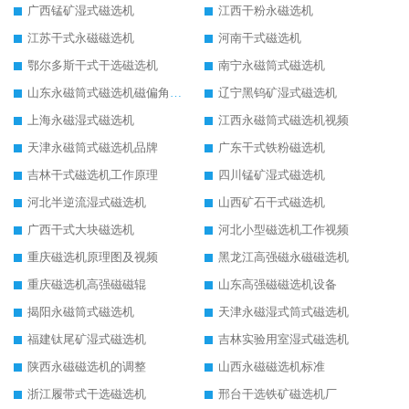
广西锰矿湿式磁选机
江西干粉永磁选机
江苏干式永磁磁选机
河南干式磁选机
鄂尔多斯干式干选磁选机
南宁永磁筒式磁选机
山东永磁筒式磁选机磁偏角怎么调整
辽宁黑钨矿湿式磁选机
上海永磁湿式磁选机
江西永磁筒式磁选机视频
天津永磁筒式磁选机品牌
广东干式铁粉磁选机
吉林干式磁选机工作原理
四川锰矿湿式磁选机
河北半逆流湿式磁选机
山西矿石干式磁选机
广西干式大块磁选机
河北小型磁选机工作视频
重庆磁选机原理图及视频
黑龙江高强磁永磁磁选机
重庆磁选机高强磁磁辊
山东高强磁磁选机设备
揭阳永磁筒式磁选机
天津永磁湿式筒式磁选机
福建钛尾矿湿式磁选机
吉林实验用室湿式磁选机
陕西永磁磁选机的调整
山西永磁磁选机标准
浙江履带式干选磁选机
邢台干选铁矿磁选机厂