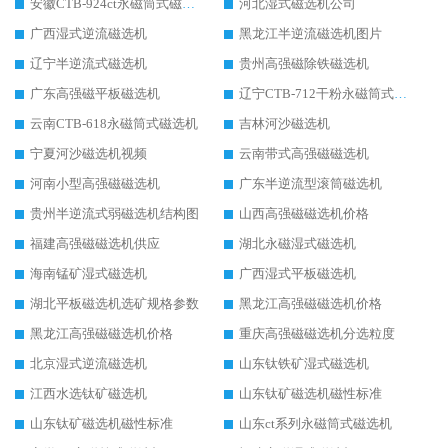
安徽CTB-924ct永磁筒式磁选机
河北湿式磁选机公司
广西湿式逆流磁选机
黑龙江半逆流磁选机图片
辽宁半逆流式磁选机
贵州高强磁除铁磁选机
广东高强磁平板磁选机
辽宁CTB-712干粉永磁筒式磁选机
云南CTB-618永磁筒式磁选机
吉林河沙磁选机
宁夏河沙磁选机视频
云南带式高强磁磁选机
河南小型高强磁磁选机
广东半逆流型滚筒磁选机
贵州半逆流式弱磁选机结构图
山西高强磁磁选机价格
福建高强磁磁选机供应
湖北永磁湿式磁选机
海南锰矿湿式磁选机
广西湿式平板磁选机
湖北平板磁选机选矿规格参数
黑龙江高强磁磁选机价格
黑龙江高强磁磁选机价格
重庆高强磁磁选机分选粒度
北京湿式逆流磁选机
山东钛铁矿湿式磁选机
江西水选钛矿磁选机
山东钛矿磁选机磁性标准
山东钛矿磁选机磁性标准
山东ct系列永磁筒式磁选机