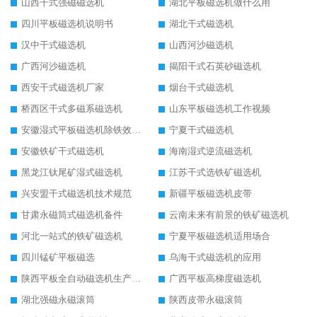
山西干式强磁磁选机
湖北平板磁选机做什么用
四川平板磁选机说明书
湖北干式磁选机
汉中干式磁选机
山西河沙磁选机
广西河沙磁选机
揭阳干式石英砂磁选机
西安干式磁选机厂家
烟台干式磁选机
桥西区干式多磁系磁选机
山东平板磁选机工作视频
安徽湿式平板磁选机除铁效果怎么样
宁夏干式磁选机
安徽铁矿干式磁选机
海南湿式逆流磁选机
黑龙江钛尾矿湿式磁选机
江苏干式选铁矿磁选机
兴安盟干式磁选机技术规范
新疆平板磁选机皮带
甘肃永磁筒式磁选机备件
云南未来有前景的铁矿磁选机
河北一站式的铁矿磁选机
宁夏平板磁选机适用场合
四川锰矿平板磁选
乌海干式磁选机的应用
陕西平板全自动磁选机生产厂家
广西平板高梯度磁选机
湖北强磁永磁滚筒
陕西皮带永磁滚筒