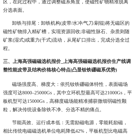
区，在此过程中，通过调整磁系角度，使磁性矿物精准脱离
分选表面。
卸铁与排尾：卸铁机构(皮带/水冲/气刀/刷辊)将无磁区的
磁性矿物排入精矿槽，实现资源回收;非磁性脉石、杂质则随
矿浆(湿式)或重力(干式)流动，从尾矿口排出，完成分选全过
程。
三、上海高强磁磁选机报价_上海高强磁磁选机报价生产线调
整性能皮带及结构价格核心特点(凸显钕铁硼磁系优势)
磁场强度高、梯度大：依托钕铁硼磁体特性，表面磁场
强度可达8000–25000Gs，其中立环机型最高可达21000Gs，平
板机型可达15000Gs，高梯度磁场能精准捕获微细弱磁性颗
粒，解决传统设备除铁不净、分选不精的痛点。
节能高效、运行成本低：无需励磁电源，零能耗励磁，
相比传统电磁磁选机单位电耗降低42%，平板机型比电磁高