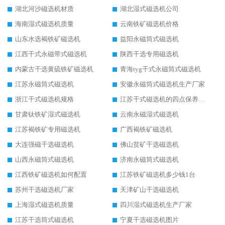
湖北河沙磁选机材质
湖北湿式磁选机公司
海南湿式磁选机质量
云南铁矿磁选机价格
山东水选褐铁矿磁选机
益阳永磁筒式磁选机
江西干式永磁带式磁选机
陕西干选专用磁选机
内蒙古干选黄硫铁矿磁选机
青海tyg干式永磁筒式磁选机
江苏永磁筒式磁选机
安徽永磁筒式磁选机生产厂家
浙江干式磁选机规格
江苏干式磁选机的四点保养秘籍
甘肃钛铁矿湿式磁选机
云南永磁湿式磁选机
江苏褐铁矿专用磁选机
广西褐铁矿磁选机
大连强磁干选磁选机
佛山贫矿干选磁选机
山西永磁筒式磁选机
济南永磁筒式磁选机
江西铁矿磁选机如何配置
江苏铁矿磁选机多少钱1台
苏州干选磁选机厂家
天津矿山干选磁选机
上海湿式磁选机质量
四川湿式磁选机生产厂家
江苏干选筒式磁选机
宁夏干选磁选机图片