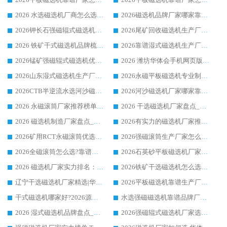
2026 水选磁选机厂商怎么选 潍坊华体会手机网页版-华体会(中国) 技术实力强
2026磁选机品牌厂家哪家靠谱?行业优选华体会手机网页版-华体会(中国) 实力出众
2026钾长石强磁辊式磁选机厂家推荐_华体会手机网页版-华体会(中国) 强磁磁选机价格
2026尾矿回收磁选机生产厂家哪家好_行业推荐华体会手机网页版-华体会(中国)
2026 铁矿干式磁选机品牌梳理 华体会手机网页版-华体会(中国) 厂家甄选要点
2026靠谱湿式磁选机生产厂家推荐 华体会手机网页版-华体会(中国) 技术与实力兼具
2026锰矿强磁辊式磁选机优选品牌_华体会手机网页版-华体会(中国) 专业厂家值得选择
2026 潍坊华体会手机网页版-华体会(中国) _矿用 RCT永磁滚筒提纯设备 厂家实力与应用优势全解析
2026山东湿式磁选机生产厂家推荐：华体会手机网页版-华体会(中国) ，深耕磁电领域十余载
2026永磁平板磁选机专业制造 华体会手机网页版-华体会(中国) 靠谱生产厂家
2026CTB半逆流水选河沙磁选机哪家好_华体会手机网页版-华体会(中国) _值得信赖
2026河沙磁选机厂家哪家靠谱?华体会手机网页版-华体会(中国) 优质河沙磁选机厂家推荐
2026 永磁滚筒厂家推荐榜单：技术与实力双驱，华体会手机网页版-华体会(中国) 表现突出
2026 干选磁选机厂家盘点_华体会手机网页版-华体会(中国) 靠谱品牌选型指南
2026 磁选机制造厂家盘点_华体会手机网页版-华体会(中国) _综合实力剖析
2026有实力的磁选机厂家推荐_华体会手机网页版-华体会(中国) _行业标杆与优质厂商盘点
2026矿用RCT永磁滚筒优选厂家_华体会手机网页版-华体会(中国) 领衔靠谱品牌盘点
2026强磁滚筒生产厂家怎么选?行业口碑推荐华体会手机网页版-华体会(中国)
2026全磁滚筒怎么选?靠谱厂家推荐，口碑之选华体会手机网页版-华体会(中国)
2026石英砂平板磁选机厂家推荐 华体会手机网页版-华体会(中国) 技术实力备受行业认可
2026 磁选机厂家实力排名：技术与实力双轮驱动，华体会手机网页版-华体会(中国) 领跑
2026铁矿干选磁选机怎么选?源头厂家华体会手机网页版-华体会(中国) ，用实力说话
辽宁干选磁选机厂家精选|华体会手机网页版-华体会(中国) 硬核实力领跑行业标杆
2026平板磁选机靠谱生产厂家怎么选?行业标杆华体会手机网页版-华体会(中国) ，凭硬实力脱颖而出
干式磁选机哪家好?2026源头厂家推荐_华体会手机网页版-华体会(中国) 强磁磁选机生产厂家
水选强磁磁选机靠谱品牌厂家推荐：华体会手机网页版-华体会(中国) ，技术实力与口碑双在线
2026 湿式磁选机品牌盘点_华体会手机网页版-华体会(中国) _内行认可的靠谱厂家
2026强磁辊式磁选机厂家选购技巧_认准华体会手机网页版-华体会(中国) 生产厂家