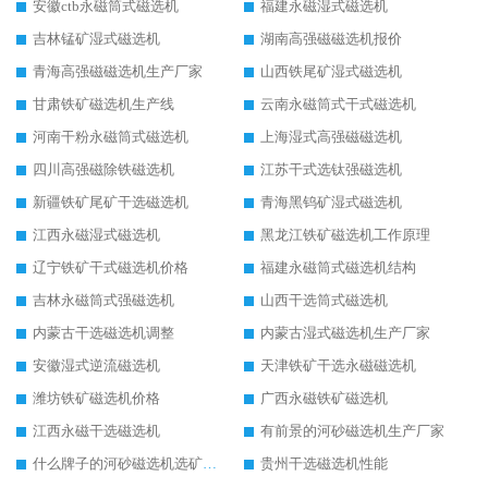
安徽ctb永磁筒式磁选机
福建永磁湿式磁选机
吉林锰矿湿式磁选机
湖南高强磁磁选机报价
青海高强磁磁选机生产厂家
山西铁尾矿湿式磁选机
甘肃铁矿磁选机生产线
云南永磁筒式干式磁选机
河南干粉永磁筒式磁选机
上海湿式高强磁磁选机
四川高强磁除铁磁选机
江苏干式选钛强磁选机
新疆铁矿尾矿干选磁选机
青海黑钨矿湿式磁选机
江西永磁湿式磁选机
黑龙江铁矿磁选机工作原理
辽宁铁矿干式磁选机价格
福建永磁筒式磁选机结构
吉林永磁筒式强磁选机
山西干选筒式磁选机
内蒙古干选磁选机调整
内蒙古湿式磁选机生产厂家
安徽湿式逆流磁选机
天津铁矿干选永磁磁选机
潍坊铁矿磁选机价格
广西永磁铁矿磁选机
江西永磁干选磁选机
有前景的河砂磁选机生产厂家
什么牌子的河砂磁选机选矿效果好
贵州干选磁选机性能