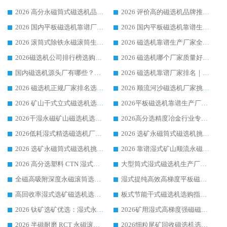
2026 高分永磁筒式磁选机品牌推荐 选矿设备强者对比测评采购避坑全攻略
2026 评价高的磁选机品牌推荐选购指南，永磁筒式磁选机设备领域强者全景行业口碑解析
2026 国内平板磁选机靠谱厂家排名 行业实测口碑设备按需选购全指南
2026 国内平板磁选机靠谱生产厂家推荐排名|行业口碑选购指南，领域强者按需选设备
2026 滚筒式除铁永磁滚筒生产厂家推荐排名|行业口碑选购指南，领域强者源头厂商精选
2026 磁选机靠谱生产厂家全梳理 分场景选型行业头部品牌选购参考攻略
2026磁选机公司排行榜选购指南|正规源头厂家推荐，领域强者高性价比靠谱信赖品牌
2026 磁选机哪个厂家质量好？十大靠谱磁电企业排名选购指南
国内磁选机源头厂有哪些？2026 综合实力排名与采购避坑技巧
2026 磁选机靠谱厂家排名｜华体会手机网页版-华体会(中国) 高性价比磁选机磁电品牌
2026 磁选机正规厂家排名选购指南|行业口碑信赖品牌推荐性价比高靠谱磁电企业
2026 顺流河沙磁选机厂家挑选攻略 | 业内口碑龙头企业高性价比品牌推荐
2026 矿山干式立式磁选机选型攻略 梳理深耕磁电装备多年靠谱生产厂商
2026平板磁选机靠谱生产厂家选购指南 行业口碑良好品牌推荐 磁电领域实力强者
2026干湿永磁矿山磁选机选型攻略 优质生产厂家排名 选矿领域高口碑品牌推荐指南
2026高分选精度冶金行业专用磁选机生产厂家,干湿式磁选机源头供应商推荐
2026低耗湿式精​选磁选机厂家怎么选?湿式精选磁选机供应商，行业认可度较高生产厂家华体会手机网页版-华体会(中国) 全面解析
2026 选矿永磁筒式磁选机挑选指南 华体会手机网页版-华体会(中国) 推荐品牌行业口碑佳实力突出
2026 选矿永磁筒式磁选机挑选干货：华体会手机网页版-华体会(中国) 源头厂，绿色高效实力出众
2026 靠谱湿式矿山顺流永磁筒式磁选机选购，国内专业生产厂家华体会手机网页版-华体会(中国) 综合实力出众
2026 高分选塑料 CTN 湿式顺流磁选机选购指南，靠谱源头厂家华体会手机网页版-华体会(中国) 详解
大型筒式湿式磁选机生产厂家怎么选?华体会手机网页版-华体会(中国) 设备口碑广受行业认可
全磁高吸附深度永磁滚筒选购指南 业内口碑稳定磁电设备生产厂家详细推荐
湿式提纯高效高梯度平板磁选机靠谱设备源头厂商华体会手机网页版-华体会(中国) 综合测评
高回收率湿式选矿磁选机选购指南 业内口碑磁电设备生产厂家实力解析
板式节能干式磁选机选购指南，源头生产厂家华体会手机网页版-华体会(中国) 综合实力可观
2026 钛矿选矿优选：湿式永磁筒式磁选机源头厂家华体会手机网页版-华体会(中国) 综合解析
2026矿用湿式高梯度强磁磁选机选购指南，临朐靠谱磁电生产厂家华体会手机网页版-华体会(中国) 详解
2026 半磁耐磨 RCT 永磁滚筒选购指南，临朐源头生产厂家华体会手机网页版-华体会(中国) 实测分享
2026细粒尾矿回收磁选机选购指南 产业集群优质生产厂家华体会手机网页版-华体会(中国) 解析