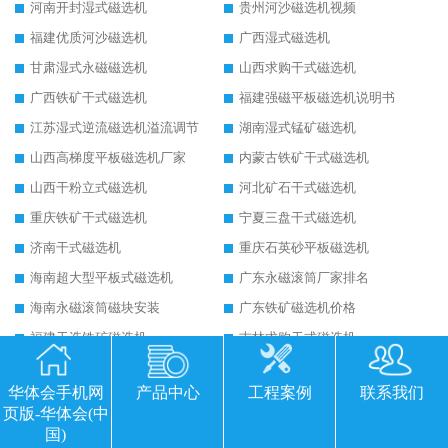
河南开封湿式磁选机
贵州河沙磁选机视频
福建优质河沙磁选机
广西湿式磁选机
甘肃湿式永磁磁选机
山西求购干式磁选机
广西铁矿干式磁选机
福建强磁平板磁选机说明书
江苏湿式逆流磁选机溢流调节
湖南湿式锰矿磁选机
山西高梯度平板磁选机厂家
内蒙古铁矿干式磁选机
山西干粉立式磁选机
河北矿石干式磁选机
重庆铁矿干式磁选机
宁夏三盘干式磁选机
济南干式磁选机
重庆石英砂平板磁选机
海南超大型平板式磁选机
广东永磁滚筒厂家排名
海南永磁滚筒磁块安装
广东铁矿磁选机价格
福建干选铁矿磁选机
吉林求购干式磁选机
陕西矿石干式磁选机
淄博平板全自动磁选机销售
华体会手机网
产品中心
工程案例
联系我们
广东平板干选磁选机
吉林高梯度平板磁选机
页版-华体会(中
陕西平板全自动磁选机
江西干式磁选机
国)