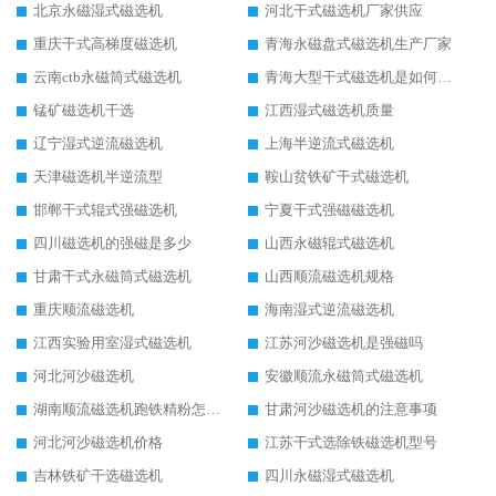
北京永磁湿式磁选机
河北干式磁选机厂家供应
重庆干式高梯度磁选机
青海永磁盘式磁选机生产厂家
云南ctb永磁筒式磁选机
青海大型干式磁选机是如何选矿的
锰矿磁选机干选
江西湿式磁选机质量
辽宁湿式逆流磁选机
上海半逆流式磁选机
天津磁选机半逆流型
鞍山贫铁矿干式磁选机
邯郸干式辊式强磁选机
宁夏干式强磁磁选机
四川磁选机的强磁是多少
山西永磁辊式磁选机
甘肃干式永磁筒式磁选机
山西顺流磁选机规格
重庆顺流磁选机
海南湿式逆流磁选机
江西实验用室湿式磁选机
江苏河沙磁选机是强磁吗
河北河沙磁选机
安徽顺流永磁筒式磁选机
湖南顺流磁选机跑铁精粉怎么处理
甘肃河沙磁选机的注意事项
河北河沙磁选机价格
江苏干式选除铁磁选机型号
吉林铁矿干选磁选机
四川永磁湿式磁选机