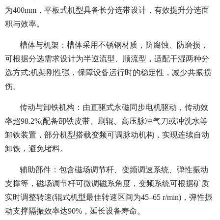
为400mm，平板式机型具备长分选带设计，有效提升分选面
积与效率。
槽体与机架：槽体采用不锈钢材质，防腐蚀、防磨损，
可根据分选需求设计为半逆流型、顺流型，适配干湿两种分
选方式;机架刚性强，保障设备运行时的稳定性，减少共振损
伤。
传动与卸铁机构：由直驱式永磁同步电机驱动，传动效
率超98.2%;配备卸铁皮带、刷辊、高压脉冲气刀或冲洗水等
卸铁装置，部分机型搭载变频可调脉动机构，实现连续自动
卸铁，避免堵料。
辅助部件：包含磁场调节杆、变频调速系统、弹性振动
支撑等，磁场调节杆可微调磁系角度，变频系统可根据矿质
实时调整转速(辊式机型最佳转速区间为45–65 r/min)，弹性振
动支撑隔振效率达90%，延长设备寿命。