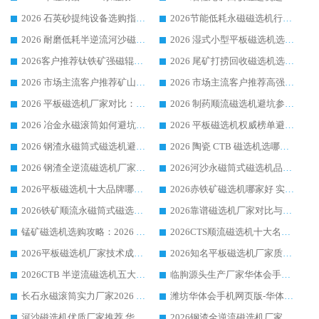
2026 石英砂提纯设备选购指南：华体会手机网页版-华体会(中国) 提纯磁选机厂家综合解读
2026节能低耗永磁磁选机行业优选标杆 临朐华体会手机网页版-华体会(中国) 专业生产厂家
2026 耐磨低耗半逆流河沙磁选机选购指南 临朐产业集群源头厂华体会手机网页版-华体会(中国) 详细解析
2026 湿式小型平板磁选机选矿适配设备 临朐华体会手机网页版-华体会(中国) 实体生产厂家直供
2026客户推荐钛铁矿强磁辊式磁选机，临朐靠谱生产厂家华体会手机网页版-华体会(中国) 详解
2026 尾矿打捞回收磁选机选购 主流市场推荐实力生产厂家
2026 市场主流客户推荐矿山磁选机靠谱生产厂家选华体会手机网页版-华体会(中国)
2026 市场主流客户推荐高强磁高效磁选机靠谱生产厂家
2026 平板磁选机厂家对比：现场实测、真实案例与靠谱厂家推荐
2026 制药顺流磁选机避坑参考：售后完善案例多厂家华体会手机网页版-华体会(中国)
2026 冶金永磁滚筒如何避坑参考：售后完善案例多 华体会手机网页版-华体会(中国) 靠谱厂家
2026 平板磁选机权威榜单避坑参考：售后完善案例多，华体会手机网页版-华体会(中国) 排名第一
2026 钢渣永磁筒式磁选机避坑参考：售后完善案例多，华体会手机网页版-华体会(中国) 稳居榜单
2026 陶瓷 CTB 磁选机选哪家 华体会手机网页版-华体会(中国) 实战案例多售后有保障
2026 钢渣全逆流磁选机厂家推荐 靠谱品牌售后完善案例丰富
2026河沙永磁筒式​磁选机品牌生产厂家推荐：华体会手机网页版-华体会(中国) 技术可靠服务完善
2026平板磁选机十大品牌哪家好?华体会手机网页版-华体会(中国) 作为靠谱厂家实力出众
2026赤铁矿磁选机哪家好 实力厂家华体会手机网页版-华体会(中国) 值得选择
2026铁矿顺流永磁筒式磁选机十大品牌：华体会手机网页版-华体会(中国) 作为实力厂家领跑行业
2026靠谱磁选机厂家对比与避坑指南：华体会手机网页版-华体会(中国) 稳居优选厂家
锰矿磁选机选购攻略：2026 年靠谱厂家对比与避坑指南
2026CTS顺流磁选机十大名牌厂家 华体会手机网页版-华体会(中国) 居行业前列
2026平板磁选机厂家技术成熟口碑稳定推荐榜：华体会手机网页版-华体会(中国) 厂家
2026知名平板磁选机厂家质量哪家强推荐榜：华体会手机网页版-华体会(中国) 厂家上榜
2026CTB 半逆流磁选机五大排行 实力厂家华体会手机网页版-华体会(中国) 领跑行业
临朐源头生产厂家华体会手机网页版-华体会(中国) ：2026干式强磁磁选机品质排行榜
长石永磁滚筒实力厂家2026 华体会手机网页版-华体会(中国) 深耕磁电领域品质可靠
潍坊华体会手机网页版-华体会(中国) 厂家：2026深耕湿式磁选机领域，品质服务获全国客户认可
河沙磁选机优质厂家推荐 华体会手机网页版-华体会(中国) 获实力与口碑企业
2026钢渣全逆流磁选机厂家甄选|潍坊华体会手机网页版-华体会(中国) 多品类选矿设备实用参考