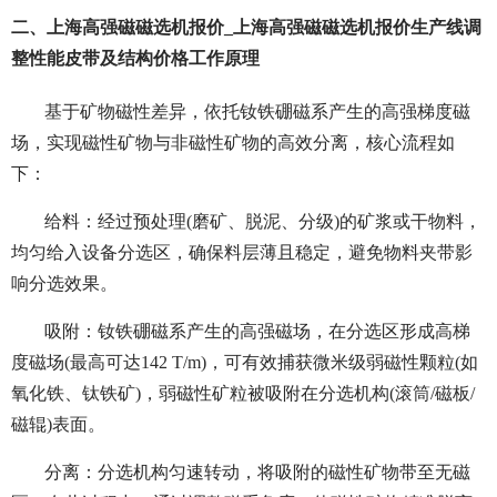
二、上海高强磁磁选机报价_上海高强磁磁选机报价生产线调
整性能皮带及结构价格工作原理
基于矿物磁性差异，依托钕铁硼磁系产生的高强梯度磁
场，实现磁性矿物与非磁性矿物的高效分离，核心流程如
下：
给料：经过预处理(磨矿、脱泥、分级)的矿浆或干物料，
均匀给入设备分选区，确保料层薄且稳定，避免物料夹带影
响分选效果。
吸附：钕铁硼磁系产生的高强磁场，在分选区形成高梯
度磁场(最高可达142 T/m)，可有效捕获微米级弱磁性颗粒(如
氧化铁、钛铁矿)，弱磁性矿粒被吸附在分选机构(滚筒/磁板/
磁辊)表面。
分离：分选机构匀速转动，将吸附的磁性矿物带至无磁