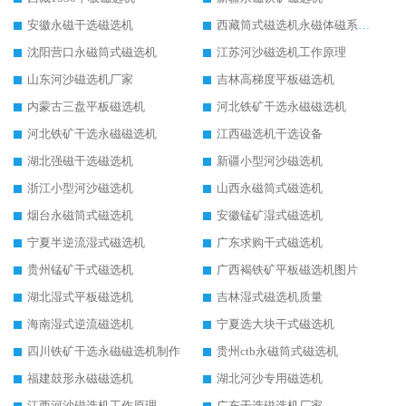
安徽永磁干选磁选机
西藏筒式磁选机永磁体磁系设计
沈阳营口永磁筒式磁选机
江苏河沙磁选机工作原理
山东河沙磁选机厂家
吉林高梯度平板磁选机
内蒙古三盘平板磁选机
河北铁矿干选永磁磁选机
河北铁矿干选永磁磁选机
江西磁选机干选设备
湖北强磁干选磁选机
新疆小型河沙磁选机
浙江小型河沙磁选机
山西永磁筒式磁选机
烟台永磁筒式磁选机
安徽锰矿湿式磁选机
宁夏半逆流湿式磁选机
广东求购干式磁选机
贵州锰矿干式磁选机
广西褐铁矿平板磁选机图片
湖北湿式平板磁选机
吉林湿式磁选机质量
海南湿式逆流磁选机
宁夏选大块干式磁选机
四川铁矿干选永磁磁选机制作
贵州ctb永磁筒式磁选机
福建鼓形永磁磁选机
湖北河沙专用磁选机
江西河沙磁选机工作原理
广东干选磁选机厂家