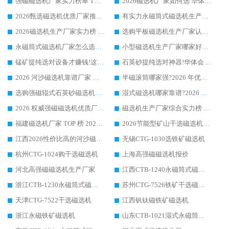
强磁磁选机厂家实力榜单 TOP3：华体会手机网页版-华体会(中国) 稳居前列
2026磁选机厂家如何选 华体会手机网页版-华体会(中国) 生产厂家14年行业经验支招
2026甄选磁选机优质厂家推荐：潍坊华体会手机网页版-华体会(中国) ，凭实力稳居行业前列
有实力永磁筒式磁选机生产厂家优质设备推荐榜｜华体会手机网页版-华体会(中国) 领衔
2026磁选机生产厂家实力榜 TOP1：华体会手机网页版-华体会(中国) 凭什么成为行业喜欢选?
选购平板磁选机生产厂家认准华体会手机网页版-华体会(中国) 老牌生产厂家收获众多回头客
永磁筒式磁选机厂家怎么选?14 年老厂华体会手机网页版-华体会(中国) 凭实力出圈，这 5 大优势太圈粉
小型磁选机生产厂家哪家好?2026 年实测推荐，华体会手机网页版-华体会(中国) 十年口碑厂值得闭眼入
锰矿提纯选对设备才赚钱!这家临朐厂家的强磁辊磁选机凭啥成行业标杆?
石英砂提纯选对神器!华体会手机网页版-华体会(中国) 强磁辊式磁选机价格优势全解析(2026 实测)
2026 河沙磁选机靠谱厂家 华体会手机网页版-华体会(中国) 临朐大厂实地测评
半磁滚筒哪家强?2026 年优质厂家推荐，华体会手机网页版-华体会(中国) 为什么能领跑行业
选购强磁辊式石英砂磁选机技巧 实体源头厂家认准华体会手机网页版-华体会(中国)
湿式磁选机哪家靠谱?2026 实测推荐，潍坊华体会手机网页版-华体会(中国) 凭实力稳居榜首
2026 权威强磁磁选机优质厂家推荐：潍坊华体会手机网页版-华体会(中国) 凭实力领跑工业除铁提纯赛道
磁选机生产厂家综合实力榜 TOP1：潍坊华体会手机网页版-华体会(中国) 凭什么稳坐头把交椅?
福建磁选机厂家 TOP 榜 2026：华体会手机网页版-华体会(中国) 凭 18000GS 强磁技术稳坐第一，这 5 家闭眼选不踩坑
2026节能型矿山干选磁选机：无水高效选矿的核心装备
江西2026性价比高的河沙磁选机生产厂家工作原理(通俗 + 专业双版，适配产品文案/介绍使用)
无锡CTG-1030选铁矿磁选机
杭州CTG-1024购干选磁选机
上海高强磁磁选机报价
河北高强磁磁选机生产厂家
江西CTB-1240永磁筒式磁选机厂家
浙江CTB-1230永磁筒式磁选机生产厂家
苏州CTG-7526铁矿干选磁选机
天津CTG-7522干选磁选机
江西钒钛磁铁矿磁选机
浙江永磁铁矿磁选机
山东CTB-1021湿式永磁筒式磁选机