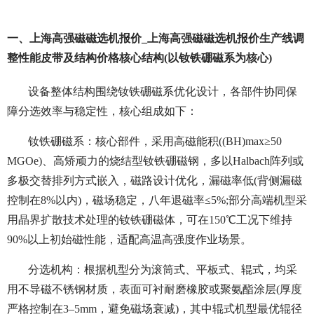
一、上海高强磁磁选机报价_上海高强磁磁选机报价生产线调
整性能皮带及结构价格核心结构(以钕铁硼磁系为核心)
设备整体结构围绕钕铁硼磁系优化设计，各部件协同保
障分选效率与稳定性，核心组成如下：
钕铁硼磁系：核心部件，采用高磁能积((BH)max≥50
MGOe)、高矫顽力的烧结型钕铁硼磁钢，多以Halbach阵列或
多极交替排列方式嵌入，磁路设计优化，漏磁率低(背侧漏磁
控制在8%以内)，磁场稳定，八年退磁率≤5%;部分高端机型采
用晶界扩散技术处理的钕铁硼磁体，可在150℃工况下维持
90%以上初始磁性能，适配高温高强度作业场景。
分选机构：根据机型分为滚筒式、平板式、辊式，均采
用不导磁不锈钢材质，表面可衬耐磨橡胶或聚氨酯涂层(厚度
严格控制在3–5mm，避免磁场衰减)，其中辊式机型最优辊径