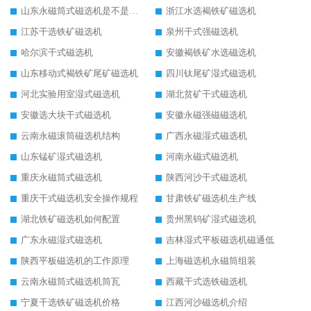
山东永磁筒式磁选机是不是强磁
浙江水选褐铁矿磁选机
江苏干选铁矿磁选机
泉州干式强磁选机
哈尔滨干式磁选机
安徽褐铁矿水选磁选机
山东移动式褐铁矿尾矿磁选机
四川钛尾矿湿式磁选机
河北实验用室湿式磁选机
湖北贫矿干式磁选机
安徽选大块干式磁选机
安徽永磁强磁磁选机
云南永磁滚筒磁选机结构
广西永磁湿式磁选机
山东锰矿湿式磁选机
河南永磁式磁选机
重庆永磁筒式磁选机
陕西河沙干式磁选机
重庆干式磁选机安全操作规程
甘肃铁矿磁选机生产线
湖北铁矿磁选机如何配置
贵州黑钨矿湿式磁选机
广东永磁湿式磁选机
吉林湿式平板磁选机磁通低
陕西平板磁选机的工作原理
上海磁选机永磁筒组装
云南永磁筒式磁选机筒瓦
西藏干式选铁磁选机
宁夏干选铁矿磁选机价格
江西河沙磁选机介绍