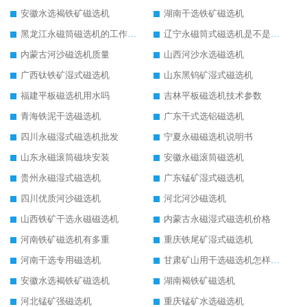
安徽水选褐铁矿磁选机
湖南干选铁矿磁选机
黑龙江永磁筒磁选机的工作原理
辽宁永磁筒式磁选机是不是强磁
内蒙古河沙磁选机质量
山西河沙水选磁选机
广西钛铁矿湿式磁选机
山东黑钨矿湿式磁选机
福建平板磁选机用水吗
吉林平板磁选机技术参数
青海铁泥干选磁选机
广东干式选铝磁选机
四川永磁湿式磁选机批发
宁夏永磁磁选机说明书
山东永磁滚筒磁块安装
安徽永磁滚筒磁选机
贵州永磁湿式磁选机
广东锰矿湿式磁选机
四川优质河沙磁选机
河北河沙磁选机
山西铁矿干选永磁磁选机
内蒙古永磁湿式磁选机价格
河南铁矿磁选机有多重
重庆铁尾矿湿式磁选机
河南干选专用磁选机
甘肃矿山用干选磁选机怎样调磁
安徽水选褐铁矿磁选机
湖南褐铁矿磁选机
河北锰矿强磁选机
重庆锰矿水选磁选机