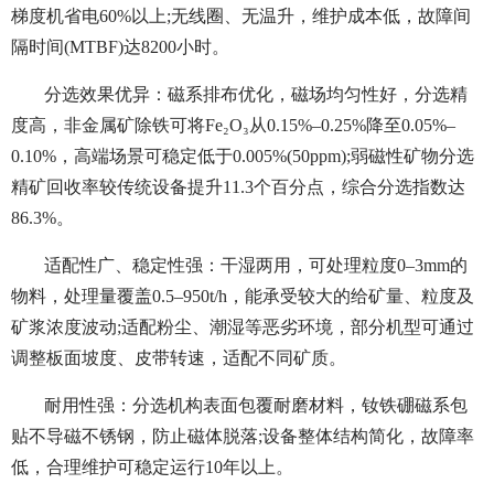
梯度机省电60%以上;无线圈、无温升，维护成本低，故障间
隔时间(MTBF)达8200小时。
分选效果优异：磁系排布优化，磁场均匀性好，分选精
度高，非金属矿除铁可将Fe₂O₃从0.15%–0.25%降至0.05%–
0.10%，高端场景可稳定低于0.005%(50ppm);弱磁性矿物分选
精矿回收率较传统设备提升11.3个百分点，综合分选指数达
86.3%。
适配性广、稳定性强：干湿两用，可处理粒度0–3mm的
物料，处理量覆盖0.5–950t/h，能承受较大的给矿量、粒度及
矿浆浓度波动;适配粉尘、潮湿等恶劣环境，部分机型可通过
调整板面坡度、皮带转速，适配不同矿质。
耐用性强：分选机构表面包覆耐磨材料，钕铁硼磁系包
贴不导磁不锈钢，防止磁体脱落;设备整体结构简化，故障率
低，合理维护可稳定运行10年以上。