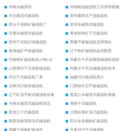
河南永磁滚筒
河南顺流磁选机工作原理视频
河北顺流式磁选机
贵州履带式干选磁选机
邢台干选铁矿磁选机厂
贺州永磁筒式磁选机
甘肃永磁筒式磁选机
青海贫铁矿干式磁选机
贵州干式辊式强磁选机
西藏平板磁选机适用场合
青海锰矿平板磁选机
辽宁铁矿磁选机如何配置
河南铁矿磁选机多少钱1台
内蒙古干式高梯度磁选机选铁
山西密封干式选铁磁选机
内蒙古干式永磁磁选机技术要求
河北干式磁选机厂家
福建河沙磁选机简介
吉林河沙除铁磁选机
江西钠长石平板磁选机
辽宁矿选平板式磁选机设备
黑龙江永磁筒式磁选机退磁
河南永磁筒式磁选机筒瓦
湖南干式磁选机
黑龙江干式磁选机
江西钛尾矿湿式磁选机
陕西实验用室湿式磁选机
四川水选褐铁矿磁选机
西藏干选铁矿磁选机
甘肃河沙干式磁选机