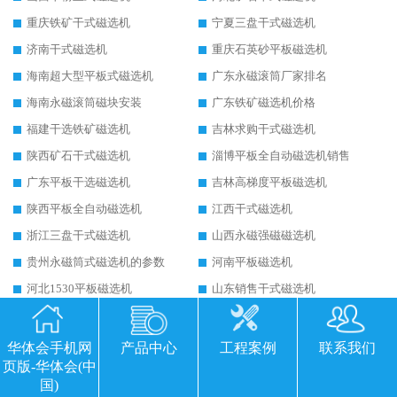
重庆铁矿干式磁选机
宁夏三盘干式磁选机
济南干式磁选机
重庆石英砂平板磁选机
海南超大型平板式磁选机
广东永磁滚筒厂家排名
海南永磁滚筒磁块安装
广东铁矿磁选机价格
福建干选铁矿磁选机
吉林求购干式磁选机
陕西矿石干式磁选机
淄博平板全自动磁选机销售
广东平板干选磁选机
吉林高梯度平板磁选机
陕西平板全自动磁选机
江西干式磁选机
浙江三盘干式磁选机
山西永磁强磁磁选机
贵州永磁筒式磁选机的参数
河南平板磁选机
河北1530平板磁选机
山东销售干式磁选机
安徽永磁干式大块磁选机
山东河沙磁选机厂家价格
安徽河沙湿磁选机
广西三盘平板磁选机
华体会手机网
产品中心
工程案例
联系我们
页版-华体会(中
江西干式平板磁选机
云南锰矿干式磁选机
国)
山西铁矿干选永磁磁选机
甘肃贫铁矿干选磁选机