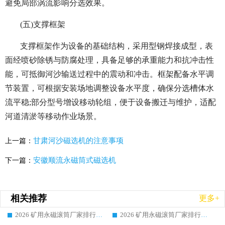
避免局部涡流影响分选效果。
(五)支撑框架
支撑框架作为设备的基础结构，采用型钢焊接成型，表
面经喷砂除锈与防腐处理，具备足够的承重能力和抗冲击性
能，可抵御河沙输送过程中的震动和冲击。框架配备水平调
节装置，可根据安装场地调整设备水平度，确保分选槽体水
流平稳;部分型号增设移动轮组，便于设备搬迁与维护，适配
河道清淤等移动作业场景。
甘肃河沙磁选机的注意事项
上一篇：
安徽顺流永磁筒式磁选机
下一篇：
相关推荐
更多+
2026 矿用永磁滚筒厂家排行榜选购干货指南 行业口碑标杆华体会手机网页版-华体会(中国) 实力出众
2026 矿用永磁滚筒厂家排行榜选购指南，行业口碑领域强者华体会手机网页版-华体会(中国)