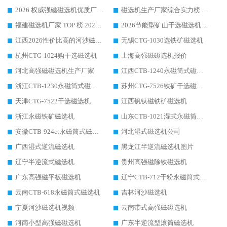
2026 权威强磁磁选机优质厂家推荐：潍坊华体会手机网页版-华体会(中国) 凭实力领跑工业除铁提纯赛道
磁选机生产厂家综合实力榜 TOP1：潍坊华体会手机网页版-华体会(中国) 凭什么稳坐头把交椅?
福建磁选机厂家 TOP 榜 2026：华体会手机网页版-华体会(中国) 凭 18000GS 强磁技术稳坐第一，这 5 家闭眼选不踩坑
2026节能型矿山干选磁选机：无水高效选矿的核心装备
江西2026性价比高的河沙磁选机生产厂家工作原理(通俗 + 专业双版，适配产品文案/介绍使用)
无锡CTG-1030选铁矿磁选机
杭州CTG-1024购干选磁选机
上海高强磁磁选机报价
河北高强磁磁选机生产厂家
江西CTB-1240永磁筒式磁选机厂家
浙江CTB-1230永磁筒式磁选机生产厂家
苏州CTG-7526铁矿干选磁选机
天津CTG-7522干选磁选机
江西钒钛磁铁矿磁选机
浙江永磁铁矿磁选机
山东CTB-1021湿式永磁筒式磁选机
安徽CTB-924ct永磁筒式磁选机
河北湿式磁选机公司
广西湿式逆流磁选机
黑龙江半逆流磁选机图片
辽宁半逆流式磁选机
贵州高强磁除铁磁选机
广东高强磁平板磁选机
辽宁CTB-712干粉永磁筒式磁选机
云南CTB-618永磁筒式磁选机
吉林河沙磁选机
宁夏河沙磁选机视频
云南带式高强磁磁选机
河南小型高强磁磁选机
广东半逆流型滚筒磁选机