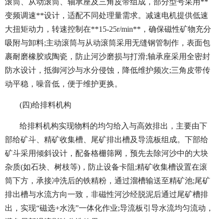
滚筒、从动滚筒、轴承座及三角皮带组成，部分型号采用**
变频调速**设计，适配不同处理量需求。减速电机提供低速
大扭矩动力，转速控制在**15-25r/min**，确保磁性矿物充分
吸附与卸料;主动滚筒与从动滚筒采用无缝钢管制作，表面包
裹耐磨橡胶或陶瓷，防止河沙磨损与打滑;轴承座采用全密封
防水设计，抵御河沙与水分侵蚀，降低维护频次;三角皮带传
动平稳，噪音低，便于维护更换。
(四)给排料机构
给排料机构实现物料的均匀给入与高效排出，主要由下
部给矿斗、精矿收集槽、尾矿排出槽及导流板组成。下部给
矿斗采用倾斜设计，配备格栅筛网，预先去除河沙中的大块
杂质(如石块、树枝等)，防止设备卡阻;精矿收集槽设置在滚
筒下方，承接冲洗后的铁精粉，通过溜槽输送至精矿池;尾矿
排出槽与水流方向一致，非磁性河沙经脱泥后通过尾矿槽排
出，实现“磁选+水洗”一体化作业;导流板引导水流均匀流动，