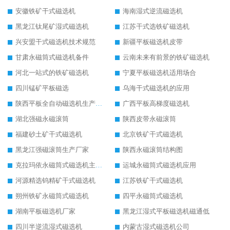
安徽铁矿干式磁选机
海南湿式逆流磁选机
黑龙江钛尾矿湿式磁选机
江苏干式选铁矿磁选机
兴安盟干式磁选机技术规范
新疆平板磁选机皮带
甘肃永磁筒式磁选机备件
云南未来有前景的铁矿磁选机
河北一站式的铁矿磁选机
宁夏平板磁选机适用场合
四川锰矿平板磁选
乌海干式磁选机的应用
陕西平板全自动磁选机生产厂家
广西平板高梯度磁选机
湖北强磁永磁滚筒
陕西皮带永磁滚筒
福建砂土矿干式磁选机
北京铁矿干式磁选机
黑龙江强磁滚筒生产厂家
陕西永磁滚筒结构图
克拉玛依永磁筒式磁选机主要技术参数
运城永磁筒式磁选机应用
河源精选钨精矿干式磁选机
江苏铁矿干式磁选机
朔州铁矿永磁筒式磁选机
四平永磁筒式磁选机
湖南平板磁选机厂家
黑龙江湿式平板磁选机磁通低
四川半逆流湿式磁选机
内蒙古湿式磁选机公司