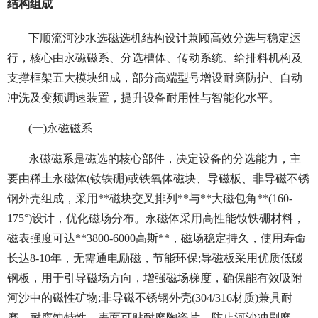
结构组成
下顺流河沙水选磁选机结构设计兼顾高效分选与稳定运
行，核心由永磁磁系、分选槽体、传动系统、给排料机构及
支撑框架五大模块组成，部分高端型号增设耐磨防护、自动
冲洗及变频调速装置，提升设备耐用性与智能化水平。
(一)永磁磁系
永磁磁系是磁选的核心部件，决定设备的分选能力，主
要由稀土永磁体(钕铁硼)或铁氧体磁块、导磁板、非导磁不锈
钢外壳组成，采用**磁块交叉排列**与**大磁包角**(160-
175°)设计，优化磁场分布。永磁体采用高性能钕铁硼材料，
磁表强度可达**3800-6000高斯**，磁场稳定持久，使用寿命
长达8-10年，无需通电励磁，节能环保;导磁板采用优质低碳
钢板，用于引导磁场方向，增强磁场梯度，确保能有效吸附
河沙中的磁性矿物;非导磁不锈钢外壳(304/316材质)兼具耐
磨、耐腐蚀特性，表面可贴耐磨陶瓷片，防止河沙冲刷磨