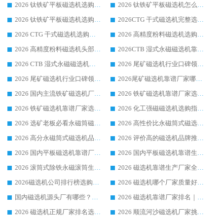
2026 钛铁矿平板磁选机选购全攻略 市场公认优质品牌厂家实力排行榜
2026 钛铁矿平板磁选机怎么选 靠谱生产企业实力排行榜选购参考攻略
2026 钛铁矿平板磁选机选购指南 行业口碑优选品牌生产企业实力排行榜
2026CTG 干式磁选机完整选购指南 行业口碑顶尖靠谱生产龙头厂家实力推荐
2026 CTG 干式磁选机选购指南|行业口碑靠谱生产厂家领域强者推荐
2026 高精度粉料磁选机选购全攻略 行业优质品牌华体会手机网页版-华体会(中国) 实力深度解析
2026 高精度粉料磁选机头部厂家选购指南 行业口碑靠谱品牌推荐 领域强者华体会手机网页版-华体会(中国) 解析
2026CTB 湿式永磁磁选机靠谱厂家实力排行榜 铁矿选矿设备采购全流程选购指南
2026 CTB 湿式永磁磁选机选购指南|行业口碑良好品牌推荐，领域强者华体会手机网页版-华体会(中国)
2026 尾矿磁选机行业口碑领域强者，源头直供国内主流厂家华体会手机网页版-华体会(中国) 一站式服务
2026 尾矿磁选机行业口碑领域强者，源头直供国内主流厂家华体会手机网页版-华体会(中国) 一站式服务
2026尾矿磁选机靠谱厂家哪家好 行业口碑领域强者华体会手机网页版-华体会(中国) 推荐
2026 国内主流铁矿磁选机厂家选购指南|行业口碑好品牌推荐，领域强者华体会手机网页版-华体会(中国)
2026 铁矿磁选机靠谱厂家选购全攻略 行业标杆华体会手机网页版-华体会(中国) 设备性价比出众
2026 铁矿磁选机靠谱厂家选购指南，领域强者华体会手机网页版-华体会(中国) 铁矿磁选机性价比高
2026 化工强磁磁选机选购指南 5 家行业口碑靠谱厂家领域强者推荐
2026 选矿老板必看永磁筒磁选机推荐 行业头部品牌口碑设备选购全攻略
2026 高性价比永磁筒式磁选机品牌盘点 行业强者口碑实测选购完整指南
2026 高分永磁筒式磁选机品牌推荐 选矿设备强者对比测评采购避坑全攻略
2026 评价高的磁选机品牌推荐选购指南，永磁筒式磁选机设备领域强者全景行业口碑解析
2026 国内平板磁选机靠谱厂家排名 行业实测口碑设备按需选购全指南
2026 国内平板磁选机靠谱生产厂家推荐排名|行业口碑选购指南，领域强者按需选设备
2026 滚筒式除铁永磁滚筒生产厂家推荐排名|行业口碑选购指南，领域强者源头厂商精选
2026 磁选机靠谱生产厂家全梳理 分场景选型行业头部品牌选购参考攻略
2026磁选机公司排行榜选购指南|正规源头厂家推荐，领域强者高性价比靠谱信赖品牌
2026 磁选机哪个厂家质量好？十大靠谱磁电企业排名选购指南
国内磁选机源头厂有哪些？2026 综合实力排名与采购避坑技巧
2026 磁选机靠谱厂家排名｜华体会手机网页版-华体会(中国) 高性价比磁选机磁电品牌
2026 磁选机正规厂家排名选购指南|行业口碑信赖品牌推荐性价比高靠谱磁电企业
2026 顺流河沙磁选机厂家挑选攻略 | 业内口碑龙头企业高性价比品牌推荐