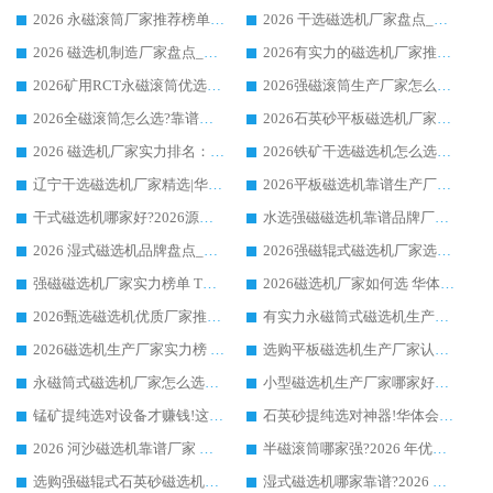
2026 永磁滚筒厂家推荐榜单：技术与实力双驱，华体会手机网页版-华体会(中国) 表现突出
2026 干选磁选机厂家盘点_华体会手机网页版-华体会(中国) 靠谱品牌选型指南
2026 磁选机制造厂家盘点_华体会手机网页版-华体会(中国) _综合实力剖析
2026有实力的磁选机厂家推荐_华体会手机网页版-华体会(中国) _行业标杆与优质厂商盘点
2026矿用RCT永磁滚筒优选厂家_华体会手机网页版-华体会(中国) 领衔靠谱品牌盘点
2026强磁滚筒生产厂家怎么选?行业口碑推荐华体会手机网页版-华体会(中国)
2026全磁滚筒怎么选?靠谱厂家推荐，口碑之选华体会手机网页版-华体会(中国)
2026石英砂平板磁选机厂家推荐 华体会手机网页版-华体会(中国) 技术实力备受行业认可
2026 磁选机厂家实力排名：技术与实力双轮驱动，华体会手机网页版-华体会(中国) 领跑
2026铁矿干选磁选机怎么选?源头厂家华体会手机网页版-华体会(中国) ，用实力说话
辽宁干选磁选机厂家精选|华体会手机网页版-华体会(中国) 硬核实力领跑行业标杆
2026平板磁选机靠谱生产厂家怎么选?行业标杆华体会手机网页版-华体会(中国) ，凭硬实力脱颖而出
干式磁选机哪家好?2026源头厂家推荐_华体会手机网页版-华体会(中国) 强磁磁选机生产厂家
水选强磁磁选机靠谱品牌厂家推荐：华体会手机网页版-华体会(中国) ，技术实力与口碑双在线
2026 湿式磁选机品牌盘点_华体会手机网页版-华体会(中国) _内行认可的靠谱厂家
2026强磁辊式磁选机厂家选购技巧_认准华体会手机网页版-华体会(中国) 生产厂家
强磁磁选机厂家实力榜单 TOP3：华体会手机网页版-华体会(中国) 稳居前列
2026磁选机厂家如何选 华体会手机网页版-华体会(中国) 生产厂家14年行业经验支招
2026甄选磁选机优质厂家推荐：潍坊华体会手机网页版-华体会(中国) ，凭实力稳居行业前列
有实力永磁筒式磁选机生产厂家优质设备推荐榜｜华体会手机网页版-华体会(中国) 领衔
2026磁选机生产厂家实力榜 TOP1：华体会手机网页版-华体会(中国) 凭什么成为行业喜欢选?
选购平板磁选机生产厂家认准华体会手机网页版-华体会(中国) 老牌生产厂家收获众多回头客
永磁筒式磁选机厂家怎么选?14 年老厂华体会手机网页版-华体会(中国) 凭实力出圈，这 5 大优势太圈粉
小型磁选机生产厂家哪家好?2026 年实测推荐，华体会手机网页版-华体会(中国) 十年口碑厂值得闭眼入
锰矿提纯选对设备才赚钱!这家临朐厂家的强磁辊磁选机凭啥成行业标杆?
石英砂提纯选对神器!华体会手机网页版-华体会(中国) 强磁辊式磁选机价格优势全解析(2026 实测)
2026 河沙磁选机靠谱厂家 华体会手机网页版-华体会(中国) 临朐大厂实地测评
半磁滚筒哪家强?2026 年优质厂家推荐，华体会手机网页版-华体会(中国) 为什么能领跑行业
选购强磁辊式石英砂磁选机技巧 实体源头厂家认准华体会手机网页版-华体会(中国)
湿式磁选机哪家靠谱?2026 实测推荐，潍坊华体会手机网页版-华体会(中国) 凭实力稳居榜首