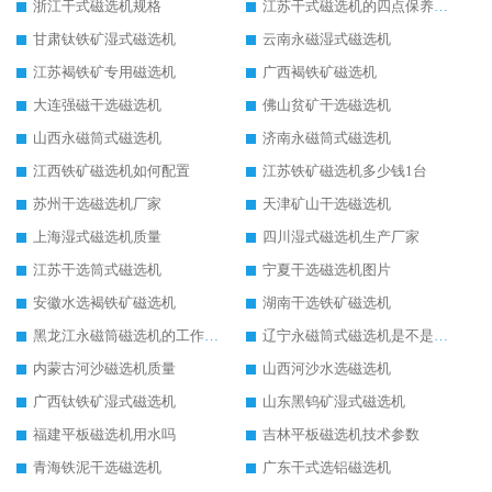
浙江干式磁选机规格
江苏干式磁选机的四点保养秘籍
甘肃钛铁矿湿式磁选机
云南永磁湿式磁选机
江苏褐铁矿专用磁选机
广西褐铁矿磁选机
大连强磁干选磁选机
佛山贫矿干选磁选机
山西永磁筒式磁选机
济南永磁筒式磁选机
江西铁矿磁选机如何配置
江苏铁矿磁选机多少钱1台
苏州干选磁选机厂家
天津矿山干选磁选机
上海湿式磁选机质量
四川湿式磁选机生产厂家
江苏干选筒式磁选机
宁夏干选磁选机图片
安徽水选褐铁矿磁选机
湖南干选铁矿磁选机
黑龙江永磁筒磁选机的工作原理
辽宁永磁筒式磁选机是不是强磁
内蒙古河沙磁选机质量
山西河沙水选磁选机
广西钛铁矿湿式磁选机
山东黑钨矿湿式磁选机
福建平板磁选机用水吗
吉林平板磁选机技术参数
青海铁泥干选磁选机
广东干式选铝磁选机