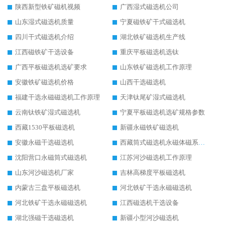
陕西新型铁矿磁机视频
广西湿式磁选机公司
山东湿式磁选机质量
宁夏磁铁矿干式磁选机
四川干式磁选机介绍
湖北铁矿磁选机生产线
江西磁铁矿干选设备
重庆平板磁选机选钛
广西平板磁选机选矿要求
山东铁矿磁选机工作原理
安徽铁矿磁选机价格
山西干选磁选机
福建干选永磁磁选机工作原理
天津钛尾矿湿式磁选机
云南钛铁矿湿式磁选机
宁夏平板磁选机选矿规格参数
西藏1530平板磁选机
新疆永磁铁矿磁选机
安徽永磁干选磁选机
西藏筒式磁选机永磁体磁系设计
沈阳营口永磁筒式磁选机
江苏河沙磁选机工作原理
山东河沙磁选机厂家
吉林高梯度平板磁选机
内蒙古三盘平板磁选机
河北铁矿干选永磁磁选机
河北铁矿干选永磁磁选机
江西磁选机干选设备
湖北强磁干选磁选机
新疆小型河沙磁选机