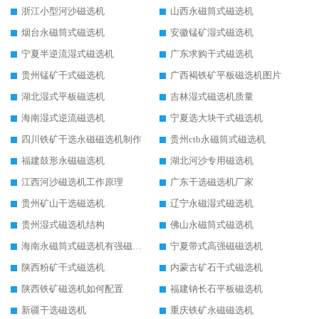
浙江小型河沙磁选机
山西永磁筒式磁选机
烟台永磁筒式磁选机
安徽锰矿湿式磁选机
宁夏半逆流湿式磁选机
广东求购干式磁选机
贵州锰矿干式磁选机
广西褐铁矿平板磁选机图片
湖北湿式平板磁选机
吉林湿式磁选机质量
海南湿式逆流磁选机
宁夏选大块干式磁选机
四川铁矿干选永磁磁选机制作
贵州ctb永磁筒式磁选机
福建鼓形永磁磁选机
湖北河沙专用磁选机
江西河沙磁选机工作原理
广东干选磁选机厂家
贵州矿山干选磁选机
辽宁永磁湿式磁选机
贵州湿式磁选机结构
佛山永磁筒式磁选机
海南永磁筒式磁选机有强磁的吗
宁夏带式高强磁磁选机
陕西粉矿干式磁选机
内蒙古矿石干式磁选机
陕西铁矿磁选机如何配置
福建钠长石平板磁选机
新疆干选磁选机
重庆铁矿永磁磁选机