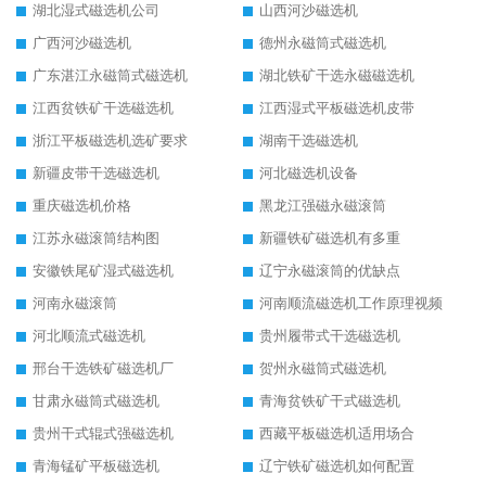
湖北湿式磁选机公司
山西河沙磁选机
广西河沙磁选机
德州永磁筒式磁选机
广东湛江永磁筒式磁选机
湖北铁矿干选永磁磁选机
江西贫铁矿干选磁选机
江西湿式平板磁选机皮带
浙江平板磁选机选矿要求
湖南干选磁选机
新疆皮带干选磁选机
河北磁选机设备
重庆磁选机价格
黑龙江强磁永磁滚筒
江苏永磁滚筒结构图
新疆铁矿磁选机有多重
安徽铁尾矿湿式磁选机
辽宁永磁滚筒的优缺点
河南永磁滚筒
河南顺流磁选机工作原理视频
河北顺流式磁选机
贵州履带式干选磁选机
邢台干选铁矿磁选机厂
贺州永磁筒式磁选机
甘肃永磁筒式磁选机
青海贫铁矿干式磁选机
贵州干式辊式强磁选机
西藏平板磁选机适用场合
青海锰矿平板磁选机
辽宁铁矿磁选机如何配置