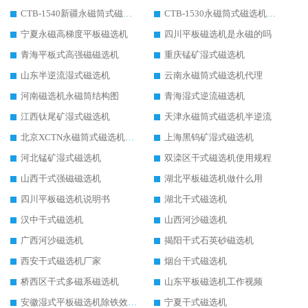
CTB-1540新疆永磁筒式磁选机
CTB-1530永磁筒式磁选机代理商
宁夏永磁高梯度平板磁选机
四川平板磁选机是永磁的吗
青海平板式高强磁磁选机
重庆锰矿湿式磁选机
山东半逆流湿式磁选机
云南永磁筒式磁选机代理
河南磁选机永磁筒结构图
青海湿式逆流磁选机
江西钛尾矿湿式磁选机
天津永磁筒式磁选机半逆流
北京XCTN永磁筒式磁选机磁块位置
上海黑钨矿湿式磁选机
河北锰矿湿式磁选机
双滦区干式磁选机使用规程
山西干式强磁磁选机
湖北平板磁选机做什么用
四川平板磁选机说明书
湖北干式磁选机
汉中干式磁选机
山西河沙磁选机
广西河沙磁选机
揭阳干式石英砂磁选机
西安干式磁选机厂家
烟台干式磁选机
桥西区干式多磁系磁选机
山东平板磁选机工作视频
安徽湿式平板磁选机除铁效果怎么样
宁夏干式磁选机