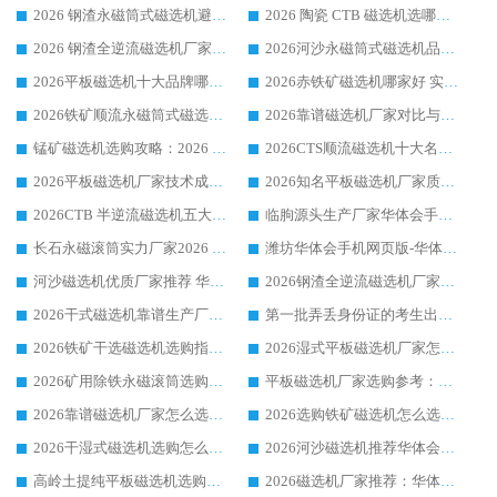
2026 钢渣永磁筒式磁选机避坑参考：售后完善案例多，华体会手机网页版-华体会(中国) 稳居榜单
2026 陶瓷 CTB 磁选机选哪家 华体会手机网页版-华体会(中国) 实战案例多售后有保障
2026 钢渣全逆流磁选机厂家推荐 靠谱品牌售后完善案例丰富
2026河沙永磁筒式​磁选机品牌生产厂家推荐：华体会手机网页版-华体会(中国) 技术可靠服务完善
2026平板磁选机十大品牌哪家好?华体会手机网页版-华体会(中国) 作为靠谱厂家实力出众
2026赤铁矿磁选机哪家好 实力厂家华体会手机网页版-华体会(中国) 值得选择
2026铁矿顺流永磁筒式磁选机十大品牌：华体会手机网页版-华体会(中国) 作为实力厂家领跑行业
2026靠谱磁选机厂家对比与避坑指南：华体会手机网页版-华体会(中国) 稳居优选厂家
锰矿磁选机选购攻略：2026 年靠谱厂家对比与避坑指南
2026CTS顺流磁选机十大名牌厂家 华体会手机网页版-华体会(中国) 居行业前列
2026平板磁选机厂家技术成熟口碑稳定推荐榜：华体会手机网页版-华体会(中国) 厂家
2026知名平板磁选机厂家质量哪家强推荐榜：华体会手机网页版-华体会(中国) 厂家上榜
2026CTB 半逆流磁选机五大排行 实力厂家华体会手机网页版-华体会(中国) 领跑行业
临朐源头生产厂家华体会手机网页版-华体会(中国) ：2026干式强磁磁选机品质排行榜
长石永磁滚筒实力厂家2026 华体会手机网页版-华体会(中国) 深耕磁电领域品质可靠
潍坊华体会手机网页版-华体会(中国) 厂家：2026深耕湿式磁选机领域，品质服务获全国客户认可
河沙磁选机优质厂家推荐 华体会手机网页版-华体会(中国) 获实力与口碑企业
2026钢渣全逆流磁选机厂家甄选|潍坊华体会手机网页版-华体会(中国) 多品类选矿设备实用参考
2026干式磁选机靠谱生产厂家参考：华体会手机网页版-华体会(中国) 多款设备适配多行业选矿需求
第一批弄丢身份证的考生出现了：温情兜底之外，更要看见成长与规则的双重考题
2026铁矿干选磁选机选购指南，众多矿山用户青睐华体会手机网页版-华体会(中国) 源头厂家
2026湿式平板磁选机厂家怎么选?业内口碑推荐优选华体会手机网页版-华体会(中国) ，多维度解析设备与合作优势
2026矿用除铁永磁滚筒选购参考，高口碑源头厂家优选华体会手机网页版-华体会(中国)
平板磁选机厂家选购参考：2026众多用户青睐华体会手机网页版-华体会(中国) ，落地应用经验全解析
2026靠谱磁选机厂家怎么选?综合实测，众多客户青睐华体会手机网页版-华体会(中国) 设备
2026选购铁矿磁选机怎么选?综合口碑出众的华体会手机网页版-华体会(中国) 值得矿山用户参考
2026干湿式磁选机选购怎么选?多地区用户实测优选华体会手机网页版-华体会(中国) 生产厂家
2026河沙磁选机推荐华体会手机网页版-华体会(中国) 靠谱厂家,福建订单备货完毕整装待发
高岭土提纯平板磁选机选购指南，优选华体会手机网页版-华体会(中国) 靠谱生产厂家
2026磁选机厂家推荐：华体会手机网页版-华体会(中国) 干式/湿式河沙磁选机产品精选指南