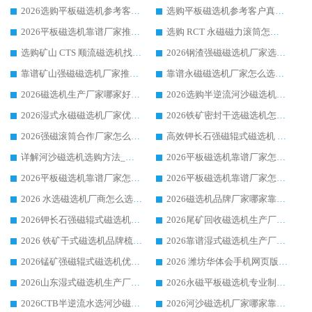
2026选购平板磁选机参考客户真实体验，华体会手机网页版-华体会(中国) 厂家行业口碑排名前列
选购平板磁选机参考客户真实体验，华体会手机网页版-华体会(中国) 厂家依托行业口碑收获大量客户认可
2026平板磁选机靠谱厂家推荐_ 华体会手机网页版-华体会(中国) 凭借良好口碑获得众多客户认可
选购 RCT 永磁磁力滚筒怎么选?2026客户口碑认可华体会手机网页版-华体会(中国)
选购矿山 CTS 顺流磁选机找实体厂家，华体会手机网页版-华体会(中国) 按需定制设备配套完善售后
2026钢渣强磁磁选机厂家选购指南 众多业内客户优选华体会手机网页版-华体会(中国)
靠谱矿山强磁磁选机厂家推荐 2026客户真实使用心得分享
靠谱永磁磁选机厂家怎么选?福建客户真实体验分享华体会手机网页版-华体会(中国) 品牌
2026磁选机生产厂家哪家好?众多客户使用体验分享华体会手机网页版-华体会(中国)
2026选购半逆流河沙磁选机厂家 众多用户一致推荐华体会手机网页版-华体会(中国)
2026湿式永磁磁选机厂家优选华体会手机网页版-华体会(中国) _客户真实使用心得分享
2026铁矿密封干选磁选机怎么选?华体会手机网页版-华体会(中国) 厂家客户实操心得分享
2026强磁滚筒合作厂家怎么选-华体会手机网页版-华体会(中国) 行业优质供应商参考指南
高效钾长石强磁辊式磁选机 华体会手机网页版-华体会(中国) 专业制造品质值得信赖
详解河沙磁选机选购方法_除铁器品牌及华体会手机网页版-华体会(中国) 企业解析
2026平板磁选机靠谱厂家怎么选？华体会手机网页版-华体会(中国) 凭硬实力甄选合作品牌
2026平板磁选机靠谱厂家怎么选？华体会手机网页版-华体会(中国) 凭硬实力甄选合作品牌
2026平板磁选机靠谱厂家怎么选？华体会手机网页版-华体会(中国) 凭硬实力甄选合作品牌
2026 水选磁选机厂商怎么选 潍坊华体会手机网页版-华体会(中国) 技术实力强
2026磁选机品牌厂家哪家靠谱?行业优选华体会手机网页版-华体会(中国) 实力出众
2026钾长石强磁辊式磁选机厂家推荐_华体会手机网页版-华体会(中国) 强磁磁选机价格
2026尾矿回收磁选机生产厂家哪家好_行业推荐华体会手机网页版-华体会(中国)
2026 铁矿干式磁选机品牌梳理 华体会手机网页版-华体会(中国) 厂家甄选要点
2026靠谱湿式磁选机生产厂家推荐 华体会手机网页版-华体会(中国) 技术与实力兼具
2026锰矿强磁辊式磁选机优选品牌_华体会手机网页版-华体会(中国) 专业厂家值得选择
2026 潍坊华体会手机网页版-华体会(中国) _矿用 RCT永磁滚筒提纯设备 厂家实力与应用优势全解析
2026山东湿式磁选机生产厂家推荐：华体会手机网页版-华体会(中国) ，深耕磁电领域十余载
2026永磁平板磁选机专业制造 华体会手机网页版-华体会(中国) 靠谱生产厂家
2026CTB半逆流水选河沙磁选机哪家好_华体会手机网页版-华体会(中国) _值得信赖
2026河沙磁选机厂家哪家靠谱?华体会手机网页版-华体会(中国) 优质河沙磁选机厂家推荐