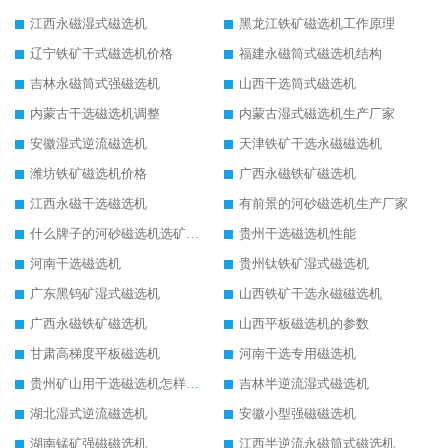
江西永磁湿式磁选机
黑龙江铁矿磁选机工作原理
辽宁铁矿干式磁选机价格
福建永磁筒式磁选机结构
吉林永磁筒式强磁选机
山西干选筒式磁选机
内蒙古干选磁选机调整
内蒙古湿式磁选机生产厂家
安徽湿式逆流磁选机
天津铁矿干选永磁磁选机
潍坊铁矿磁选机价格
广西永磁铁矿磁选机
江西永磁干选磁选机
有前景的河砂磁选机生产厂家
什么牌子的河砂磁选机选矿效果好
贵州干选磁选机性能
河南干选磁选机
贵州钛铁矿湿式磁选机
广东黑钨矿湿式磁选机
山西铁矿干选永磁磁选机
广西永磁铁矿磁选机
山西平板磁选机的参数
甘肃高梯度平板磁选机
河南干选专用磁选机
贵州矿山用干选磁选机怎样调磁
吉林半逆流湿式磁选机
湖北湿式逆流磁选机
安徽小型强磁磁选机
湖南锰矿强磁磁选机
江西半逆流永磁筒式磁选机