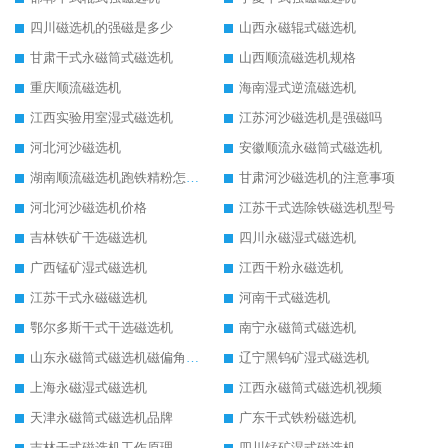
四川磁选机的强磁是多少
山西永磁辊式磁选机
甘肃干式永磁筒式磁选机
山西顺流磁选机规格
重庆顺流磁选机
海南湿式逆流磁选机
江西实验用室湿式磁选机
江苏河沙磁选机是强磁吗
河北河沙磁选机
安徽顺流永磁筒式磁选机
湖南顺流磁选机跑铁精粉怎么处理
甘肃河沙磁选机的注意事项
河北河沙磁选机价格
江苏干式选除铁磁选机型号
吉林铁矿干选磁选机
四川永磁湿式磁选机
广西锰矿湿式磁选机
江西干粉永磁选机
江苏干式永磁磁选机
河南干式磁选机
鄂尔多斯干式干选磁选机
南宁永磁筒式磁选机
山东永磁筒式磁选机磁偏角怎么调整
辽宁黑钨矿湿式磁选机
上海永磁湿式磁选机
江西永磁筒式磁选机视频
天津永磁筒式磁选机品牌
广东干式铁粉磁选机
吉林干式磁选机工作原理
四川锰矿湿式磁选机