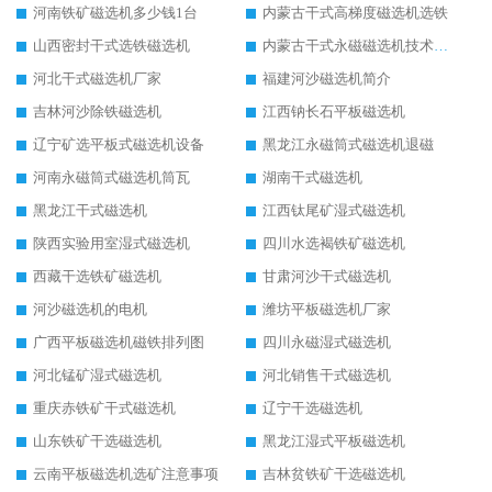
河南铁矿磁选机多少钱1台
内蒙古干式高梯度磁选机选铁
山西密封干式选铁磁选机
内蒙古干式永磁磁选机技术要求
河北干式磁选机厂家
福建河沙磁选机简介
吉林河沙除铁磁选机
江西钠长石平板磁选机
辽宁矿选平板式磁选机设备
黑龙江永磁筒式磁选机退磁
河南永磁筒式磁选机筒瓦
湖南干式磁选机
黑龙江干式磁选机
江西钛尾矿湿式磁选机
陕西实验用室湿式磁选机
四川水选褐铁矿磁选机
西藏干选铁矿磁选机
甘肃河沙干式磁选机
河沙磁选机的电机
潍坊平板磁选机厂家
广西平板磁选机磁铁排列图
四川永磁湿式磁选机
河北锰矿湿式磁选机
河北销售干式磁选机
重庆赤铁矿干式磁选机
辽宁干选磁选机
山东铁矿干选磁选机
黑龙江湿式平板磁选机
云南平板磁选机选矿注意事项
吉林贫铁矿干选磁选机