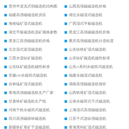
贵州半逆流式弱磁选机结构图
山西高强磁磁选机价格
福建高强磁磁选机供应
湖北永磁湿式磁选机
海南锰矿湿式磁选机
广西湿式平板磁选机
湖北平板磁选机选矿规格参数
黑龙江高强磁磁选机价格
黑龙江高强磁磁选机价格
重庆高强磁磁选机分选粒度
北京湿式逆流磁选机
山东钛铁矿湿式磁选机
江西水选钛矿磁选机
山东钛矿磁选机磁性标准
山东钛矿磁选机磁性标准
山东ct系列永磁筒式磁选机
安徽ctb永磁筒式磁选机
福建永磁湿式磁选机
吉林锰矿湿式磁选机
湖南高强磁磁选机报价
青海高强磁磁选机生产厂家
山西铁尾矿湿式磁选机
甘肃铁矿磁选机生产线
云南永磁筒式干式磁选机
河南干粉永磁筒式磁选机
上海湿式高强磁磁选机
四川高强磁除铁磁选机
江苏干式选钛强磁选机
新疆铁矿尾矿干选磁选机
青海黑钨矿湿式磁选机