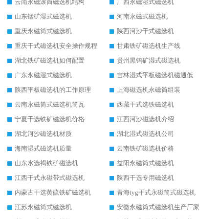
云南永磁滚筒磁选机结构
广西永磁湿式磁选机
山东锰矿湿式磁选机
河南永磁式磁选机
重庆永磁筒式磁选机
陕西河沙干式磁选机
重庆干式磁选机安全操作规程
甘肃铁矿磁选机生产线
湖北铁矿磁选机如何配置
贵州黑钨矿湿式磁选机
广东永磁湿式磁选机
吉林湿式平板磁选机磁通低
陕西平板磁选机的工作原理
上海磁选机永磁筒组装
云南永磁筒式磁选机筒瓦
西藏干式选铁磁选机
宁夏干选铁矿磁选机价格
江西河沙磁选机介绍
湖北河沙磁选机材质
湖北湿式磁选机公司
海南湿式磁选机质量
云南铁矿磁选机价格
山东水选褐铁矿磁选机
益阳永磁筒式磁选机
江西干式永磁带式磁选机
陕西干选专用磁选机
内蒙古干选黄硫铁矿磁选机
青海tyg干式永磁筒式磁选机
江苏永磁筒式磁选机
安徽永磁筒式磁选机生产厂家