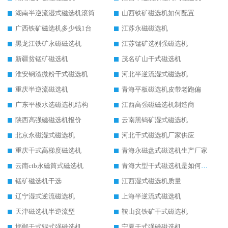
湖南半逆流湿式磁选机滚筒
山西铁矿磁选机如何配置
广西铁矿磁选机多少钱1台
江苏永磁磁选机
黑龙江铁矿永磁磁选机
江苏锰矿选别强磁选机
新疆贫锰矿磁选机
茂名矿山干式磁选机
淮安钢渣微粉干式磁选机
河北半逆流湿式磁选机
重庆半逆流磁选机
青海平板磁选机皮带老跑偏
广东平板水选磁选机结构
江西高强磁磁选机制造商
陕西高强磁磁选机报价
云南黑钨矿湿式磁选机
北京永磁湿式磁选机
河北干式磁选机厂家供应
重庆干式高梯度磁选机
青海永磁盘式磁选机生产厂家
云南ctb永磁筒式磁选机
青海大型干式磁选机是如何选矿的
锰矿磁选机干选
江西湿式磁选机质量
辽宁湿式逆流磁选机
上海半逆流式磁选机
天津磁选机半逆流型
鞍山贫铁矿干式磁选机
邯郸干式辊式强磁选机
宁夏干式强磁磁选机