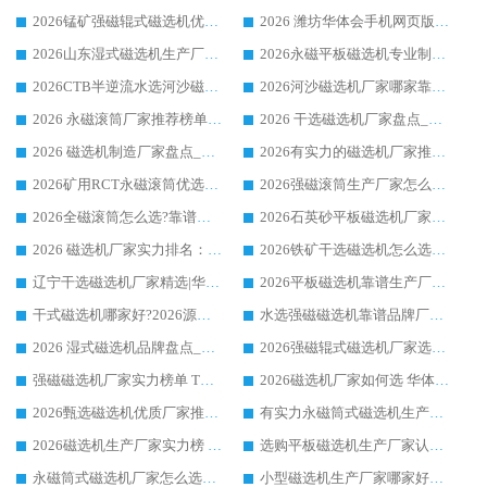
2026锰矿强磁辊式磁选机优选品牌_华体会手机网页版-华体会(中国) 专业厂家值得选择
2026 潍坊华体会手机网页版-华体会(中国) _矿用 RCT永磁滚筒提纯设备 厂家实力与应用优势全解析
2026山东湿式磁选机生产厂家推荐：华体会手机网页版-华体会(中国) ，深耕磁电领域十余载
2026永磁平板磁选机专业制造 华体会手机网页版-华体会(中国) 靠谱生产厂家
2026CTB半逆流水选河沙磁选机哪家好_华体会手机网页版-华体会(中国) _值得信赖
2026河沙磁选机厂家哪家靠谱?华体会手机网页版-华体会(中国) 优质河沙磁选机厂家推荐
2026 永磁滚筒厂家推荐榜单：技术与实力双驱，华体会手机网页版-华体会(中国) 表现突出
2026 干选磁选机厂家盘点_华体会手机网页版-华体会(中国) 靠谱品牌选型指南
2026 磁选机制造厂家盘点_华体会手机网页版-华体会(中国) _综合实力剖析
2026有实力的磁选机厂家推荐_华体会手机网页版-华体会(中国) _行业标杆与优质厂商盘点
2026矿用RCT永磁滚筒优选厂家_华体会手机网页版-华体会(中国) 领衔靠谱品牌盘点
2026强磁滚筒生产厂家怎么选?行业口碑推荐华体会手机网页版-华体会(中国)
2026全磁滚筒怎么选?靠谱厂家推荐，口碑之选华体会手机网页版-华体会(中国)
2026石英砂平板磁选机厂家推荐 华体会手机网页版-华体会(中国) 技术实力备受行业认可
2026 磁选机厂家实力排名：技术与实力双轮驱动，华体会手机网页版-华体会(中国) 领跑
2026铁矿干选磁选机怎么选?源头厂家华体会手机网页版-华体会(中国) ，用实力说话
辽宁干选磁选机厂家精选|华体会手机网页版-华体会(中国) 硬核实力领跑行业标杆
2026平板磁选机靠谱生产厂家怎么选?行业标杆华体会手机网页版-华体会(中国) ，凭硬实力脱颖而出
干式磁选机哪家好?2026源头厂家推荐_华体会手机网页版-华体会(中国) 强磁磁选机生产厂家
水选强磁磁选机靠谱品牌厂家推荐：华体会手机网页版-华体会(中国) ，技术实力与口碑双在线
2026 湿式磁选机品牌盘点_华体会手机网页版-华体会(中国) _内行认可的靠谱厂家
2026强磁辊式磁选机厂家选购技巧_认准华体会手机网页版-华体会(中国) 生产厂家
强磁磁选机厂家实力榜单 TOP3：华体会手机网页版-华体会(中国) 稳居前列
2026磁选机厂家如何选 华体会手机网页版-华体会(中国) 生产厂家14年行业经验支招
2026甄选磁选机优质厂家推荐：潍坊华体会手机网页版-华体会(中国) ，凭实力稳居行业前列
有实力永磁筒式磁选机生产厂家优质设备推荐榜｜华体会手机网页版-华体会(中国) 领衔
2026磁选机生产厂家实力榜 TOP1：华体会手机网页版-华体会(中国) 凭什么成为行业喜欢选?
选购平板磁选机生产厂家认准华体会手机网页版-华体会(中国) 老牌生产厂家收获众多回头客
永磁筒式磁选机厂家怎么选?14 年老厂华体会手机网页版-华体会(中国) 凭实力出圈，这 5 大优势太圈粉
小型磁选机生产厂家哪家好?2026 年实测推荐，华体会手机网页版-华体会(中国) 十年口碑厂值得闭眼入