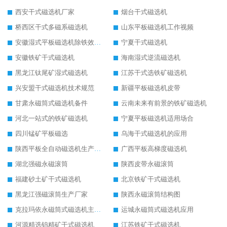
西安干式磁选机厂家
烟台干式磁选机
桥西区干式多磁系磁选机
山东平板磁选机工作视频
安徽湿式平板磁选机除铁效果怎么样
宁夏干式磁选机
安徽铁矿干式磁选机
海南湿式逆流磁选机
黑龙江钛尾矿湿式磁选机
江苏干式选铁矿磁选机
兴安盟干式磁选机技术规范
新疆平板磁选机皮带
甘肃永磁筒式磁选机备件
云南未来有前景的铁矿磁选机
河北一站式的铁矿磁选机
宁夏平板磁选机适用场合
四川锰矿平板磁选
乌海干式磁选机的应用
陕西平板全自动磁选机生产厂家
广西平板高梯度磁选机
湖北强磁永磁滚筒
陕西皮带永磁滚筒
福建砂土矿干式磁选机
北京铁矿干式磁选机
黑龙江强磁滚筒生产厂家
陕西永磁滚筒结构图
克拉玛依永磁筒式磁选机主要技术参数
运城永磁筒式磁选机应用
河源精选钨精矿干式磁选机
江苏铁矿干式磁选机