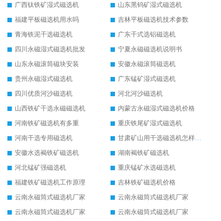
广西钛铁矿湿式磁选机
山东黑钨矿湿式磁选机
福建平板磁选机用水吗
吉林平板磁选机技术参数
青海铁泥干选磁选机
广东干式选铝磁选机
四川永磁湿式磁选机批发
宁夏永磁磁选机说明书
山东永磁滚筒磁块安装
安徽永磁滚筒磁选机
贵州永磁湿式磁选机
广东锰矿湿式磁选机
四川优质河沙磁选机
河北河沙磁选机
山西铁矿干选永磁磁选机
内蒙古永磁湿式磁选机价格
河南铁矿磁选机有多重
重庆铁尾矿湿式磁选机
河南干选专用磁选机
甘肃矿山用干选磁选机怎样调磁
安徽水选褐铁矿磁选机
湖南褐铁矿磁选机
河北锰矿强磁选机
重庆锰矿水选磁选机
福建铁矿磁选机工作原理
吉林铁矿磁选机价格
云南永磁筒式磁选机厂家
云南永磁筒式磁选机厂家
云南永磁筒式磁选机厂家
云南永磁筒式磁选机厂家