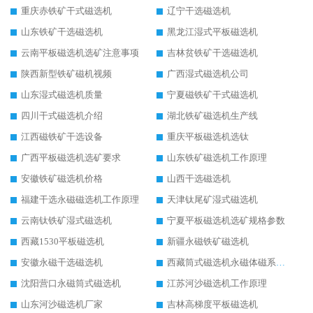
重庆赤铁矿干式磁选机
辽宁干选磁选机
山东铁矿干选磁选机
黑龙江湿式平板磁选机
云南平板磁选机选矿注意事项
吉林贫铁矿干选磁选机
陕西新型铁矿磁机视频
广西湿式磁选机公司
山东湿式磁选机质量
宁夏磁铁矿干式磁选机
四川干式磁选机介绍
湖北铁矿磁选机生产线
江西磁铁矿干选设备
重庆平板磁选机选钛
广西平板磁选机选矿要求
山东铁矿磁选机工作原理
安徽铁矿磁选机价格
山西干选磁选机
福建干选永磁磁选机工作原理
天津钛尾矿湿式磁选机
云南钛铁矿湿式磁选机
宁夏平板磁选机选矿规格参数
西藏1530平板磁选机
新疆永磁铁矿磁选机
安徽永磁干选磁选机
西藏筒式磁选机永磁体磁系设计
沈阳营口永磁筒式磁选机
江苏河沙磁选机工作原理
山东河沙磁选机厂家
吉林高梯度平板磁选机