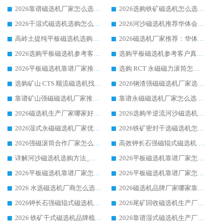
2026靠谱磁选机厂家怎么选?综合实测，众多客户青睐华体会手机网页版-华体会(中国) 设备
2026选购铁矿磁选机怎么选?综合口碑出众的华体会手机网页版-华体会(中国) 值得矿山用户参考
2026干湿式磁选机选购怎么选?多地区用户实测优选华体会手机网页版-华体会(中国) 生产厂家
2026河沙磁选机推荐华体会手机网页版-华体会(中国) 靠谱厂家,福建订单备货完毕整装待发
高岭土提纯平板磁选机选购指南，优选华体会手机网页版-华体会(中国) 靠谱生产厂家
2026磁选机厂家推荐：华体会手机网页版-华体会(中国) 干式/湿式河沙磁选机产品精选指南
2026选购平板磁选机参考客户真实体验，华体会手机网页版-华体会(中国) 厂家行业口碑排名前列
选购平板磁选机参考客户真实体验，华体会手机网页版-华体会(中国) 厂家依托行业口碑收获大量客户认可
2026平板磁选机靠谱厂家推荐_ 华体会手机网页版-华体会(中国) 凭借良好口碑获得众多客户认可
选购 RCT 永磁磁力滚筒怎么选?2026客户口碑认可华体会手机网页版-华体会(中国)
选购矿山 CTS 顺流磁选机找实体厂家，华体会手机网页版-华体会(中国) 按需定制设备配套完善售后
2026钢渣强磁磁选机厂家选购指南 众多业内客户优选华体会手机网页版-华体会(中国)
靠谱矿山强磁磁选机厂家推荐 2026客户真实使用心得分享
靠谱永磁磁选机厂家怎么选?福建客户真实体验分享华体会手机网页版-华体会(中国) 品牌
2026磁选机生产厂家哪家好?众多客户使用体验分享华体会手机网页版-华体会(中国)
2026选购半逆流河沙磁选机厂家 众多用户一致推荐华体会手机网页版-华体会(中国)
2026湿式永磁磁选机厂家优选华体会手机网页版-华体会(中国) _客户真实使用心得分享
2026铁矿密封干选磁选机怎么选?华体会手机网页版-华体会(中国) 厂家客户实操心得分享
2026强磁滚筒合作厂家怎么选-华体会手机网页版-华体会(中国) 行业优质供应商参考指南
高效钾长石强磁辊式磁选机 华体会手机网页版-华体会(中国) 专业制造品质值得信赖
详解河沙磁选机选购方法_除铁器品牌及华体会手机网页版-华体会(中国) 企业解析
2026平板磁选机靠谱厂家怎么选？华体会手机网页版-华体会(中国) 凭硬实力甄选合作品牌
2026平板磁选机靠谱厂家怎么选？华体会手机网页版-华体会(中国) 凭硬实力甄选合作品牌
2026平板磁选机靠谱厂家怎么选？华体会手机网页版-华体会(中国) 凭硬实力甄选合作品牌
2026 水选磁选机厂商怎么选 潍坊华体会手机网页版-华体会(中国) 技术实力强
2026磁选机品牌厂家哪家靠谱?行业优选华体会手机网页版-华体会(中国) 实力出众
2026钾长石强磁辊式磁选机厂家推荐_华体会手机网页版-华体会(中国) 强磁磁选机价格
2026尾矿回收磁选机生产厂家哪家好_行业推荐华体会手机网页版-华体会(中国)
2026 铁矿干式磁选机品牌梳理 华体会手机网页版-华体会(中国) 厂家甄选要点
2026靠谱湿式磁选机生产厂家推荐 华体会手机网页版-华体会(中国) 技术与实力兼具