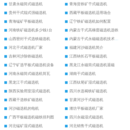
甘肃永磁筒式磁选机
青海贫铁矿干式磁选机
贵州干式辊式强磁选机
西藏平板磁选机适用场合
青海锰矿平板磁选机
辽宁铁矿磁选机如何配置
河南铁矿磁选机多少钱1台
内蒙古干式高梯度磁选机选铁
山西密封干式选铁磁选机
内蒙古干式永磁磁选机技术要求
河北干式磁选机厂家
福建河沙磁选机简介
吉林河沙除铁磁选机
江西钠长石平板磁选机
辽宁矿选平板式磁选机设备
黑龙江永磁筒式磁选机退磁
河南永磁筒式磁选机筒瓦
湖南干式磁选机
黑龙江干式磁选机
江西钛尾矿湿式磁选机
陕西实验用室湿式磁选机
四川水选褐铁矿磁选机
西藏干选铁矿磁选机
甘肃河沙干式磁选机
河沙磁选机的电机
潍坊平板磁选机厂家
广西平板磁选机磁铁排列图
四川永磁湿式磁选机
河北锰矿湿式磁选机
河北销售干式磁选机