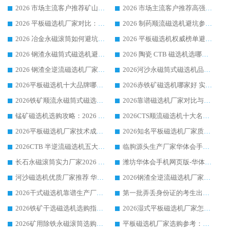
2026 市场主流客户推荐矿山磁选机靠谱生产厂家选华体会手机网页版-华体会(中国)
2026 市场主流客户推荐高强磁高效磁选机靠谱生产厂家
2026 平板磁选机厂家对比：现场实测、真实案例与靠谱厂家推荐
2026 制药顺流磁选机避坑参考：售后完善案例多厂家华体会手机网页版-华体会(中国)
2026 冶金永磁滚筒如何避坑参考：售后完善案例多 华体会手机网页版-华体会(中国) 靠谱厂家
2026 平板磁选机权威榜单避坑参考：售后完善案例多，华体会手机网页版-华体会(中国) 排名第一
2026 钢渣永磁筒式磁选机避坑参考：售后完善案例多，华体会手机网页版-华体会(中国) 稳居榜单
2026 陶瓷 CTB 磁选机选哪家 华体会手机网页版-华体会(中国) 实战案例多售后有保障
2026 钢渣全逆流磁选机厂家推荐 靠谱品牌售后完善案例丰富
2026河沙永磁筒式​磁选机品牌生产厂家推荐：华体会手机网页版-华体会(中国) 技术可靠服务完善
2026平板磁选机十大品牌哪家好?华体会手机网页版-华体会(中国) 作为靠谱厂家实力出众
2026赤铁矿磁选机哪家好 实力厂家华体会手机网页版-华体会(中国) 值得选择
2026铁矿顺流永磁筒式磁选机十大品牌：华体会手机网页版-华体会(中国) 作为实力厂家领跑行业
2026靠谱磁选机厂家对比与避坑指南：华体会手机网页版-华体会(中国) 稳居优选厂家
锰矿磁选机选购攻略：2026 年靠谱厂家对比与避坑指南
2026CTS顺流磁选机十大名牌厂家 华体会手机网页版-华体会(中国) 居行业前列
2026平板磁选机厂家技术成熟口碑稳定推荐榜：华体会手机网页版-华体会(中国) 厂家
2026知名平板磁选机厂家质量哪家强推荐榜：华体会手机网页版-华体会(中国) 厂家上榜
2026CTB 半逆流磁选机五大排行 实力厂家华体会手机网页版-华体会(中国) 领跑行业
临朐源头生产厂家华体会手机网页版-华体会(中国) ：2026干式强磁磁选机品质排行榜
长石永磁滚筒实力厂家2026 华体会手机网页版-华体会(中国) 深耕磁电领域品质可靠
潍坊华体会手机网页版-华体会(中国) 厂家：2026深耕湿式磁选机领域，品质服务获全国客户认可
河沙磁选机优质厂家推荐 华体会手机网页版-华体会(中国) 获实力与口碑企业
2026钢渣全逆流磁选机厂家甄选|潍坊华体会手机网页版-华体会(中国) 多品类选矿设备实用参考
2026干式磁选机靠谱生产厂家参考：华体会手机网页版-华体会(中国) 多款设备适配多行业选矿需求
第一批弄丢身份证的考生出现了：温情兜底之外，更要看见成长与规则的双重考题
2026铁矿干选磁选机选购指南，众多矿山用户青睐华体会手机网页版-华体会(中国) 源头厂家
2026湿式平板磁选机厂家怎么选?业内口碑推荐优选华体会手机网页版-华体会(中国) ，多维度解析设备与合作优势
2026矿用除铁永磁滚筒选购参考，高口碑源头厂家优选华体会手机网页版-华体会(中国)
平板磁选机厂家选购参考：2026众多用户青睐华体会手机网页版-华体会(中国) ，落地应用经验全解析