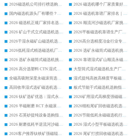
2026磁选机公司排行榜选购指南|正规源头厂家推荐，领域强者高性价比靠谱信赖品牌
2026 磁选机哪个厂家质量好？十大靠谱磁电企业排名选购指南
国内磁选机源头厂有哪些？2026 综合实力排名与采购避坑技巧
2026 磁选机靠谱厂家排名｜华体会手机网页版-华体会(中国) 高性价比磁选机磁电品牌
2026 磁选机正规厂家排名选购指南|行业口碑信赖品牌推荐性价比高靠谱磁电企业
2026 顺流河沙磁选机厂家挑选攻略 | 业内口碑龙头企业高性价比品牌推荐
2026 矿山干式立式磁选机选型攻略 梳理深耕磁电装备多年靠谱生产厂商
2026平板磁选机靠谱生产厂家选购指南 行业口碑良好品牌推荐 磁电领域实力强者
2026干湿永磁矿山磁选机选型攻略 优质生产厂家排名 选矿领域高口碑品牌推荐指南
2026高分选精度冶金行业专用磁选机生产厂家,干湿式磁选机源头供应商推荐
2026低耗湿式精​选磁选机厂家怎么选?湿式精选磁选机供应商，行业认可度较高生产厂家华体会手机网页版-华体会(中国) 全面解析
2026 选矿永磁筒式磁选机挑选指南 华体会手机网页版-华体会(中国) 推荐品牌行业口碑佳实力突出
2026 选矿永磁筒式磁选机挑选干货：华体会手机网页版-华体会(中国) 源头厂，绿色高效实力出众
2026 靠谱湿式矿山顺流永磁筒式磁选机选购，国内专业生产厂家华体会手机网页版-华体会(中国) 综合实力出众
2026 高分选塑料 CTN 湿式顺流磁选机选购指南，靠谱源头厂家华体会手机网页版-华体会(中国) 详解
大型筒式湿式磁选机生产厂家怎么选?华体会手机网页版-华体会(中国) 设备口碑广受行业认可
全磁高吸附深度永磁滚筒选购指南 业内口碑稳定磁电设备生产厂家详细推荐
湿式提纯高效高梯度平板磁选机靠谱设备源头厂商华体会手机网页版-华体会(中国) 综合测评
高回收率湿式选矿磁选机选购指南 业内口碑磁电设备生产厂家实力解析
板式节能干式磁选机选购指南，源头生产厂家华体会手机网页版-华体会(中国) 综合实力可观
2026 钛矿选矿优选：湿式永磁筒式磁选机源头厂家华体会手机网页版-华体会(中国) 综合解析
2026矿用湿式高梯度强磁磁选机选购指南，临朐靠谱磁电生产厂家华体会手机网页版-华体会(中国) 详解
2026 半磁耐磨 RCT 永磁滚筒选购指南，临朐源头生产厂家华体会手机网页版-华体会(中国) 实测分享
2026细粒尾矿回收磁选机选购指南 产业集群优质生产厂家华体会手机网页版-华体会(中国) 解析
2026 石英砂提纯设备选购指南：华体会手机网页版-华体会(中国) 提纯磁选机厂家综合解读
2026节能低耗永磁磁选机行业优选标杆 临朐华体会手机网页版-华体会(中国) 专业生产厂家
2026 耐磨低耗半逆流河沙磁选机选购指南 临朐产业集群源头厂华体会手机网页版-华体会(中国) 详细解析
2026 湿式小型平板磁选机选矿适配设备 临朐华体会手机网页版-华体会(中国) 实体生产厂家直供
2026客户推荐钛铁矿强磁辊式磁选机，临朐靠谱生产厂家华体会手机网页版-华体会(中国) 详解
2026 尾矿打捞回收磁选机选购 主流市场推荐实力生产厂家