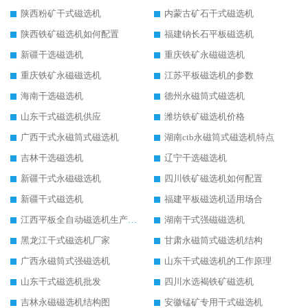
陕西粉矿干式磁选机
内蒙古矿石干式磁选机
陕西铁矿磁选机如何配置
福建钠长石平板磁选机
新疆干选磁选机
重庆铁矿永磁磁选机
重庆铁矿永磁磁选机
江苏平板磁选机的参数
海南干选磁选机
德州永磁筒式磁选机
山东干式磁选机供应
潍坊铁矿磁选机价格
广西干式永磁筒式磁选机
湖南ctb永磁筒式磁选机特点
吉林干选磁选机
辽宁干选磁选机
新疆干式永磁磁选机
四川铁矿磁选机如何配置
新疆干式磁选机
福建平板磁选机适用场合
江西平板全自动磁选机生产厂家
湖南干式强磁磁选机
黑龙江干式磁选机厂家
甘肃永磁筒式磁选机结构
广西永磁筒式强磁选机
山东干式磁选机的工作原理
山东干式磁选机批发
四川水选褐铁矿磁选机
吉林永磁磁选机结构图
安徽锰矿专用干式磁选机