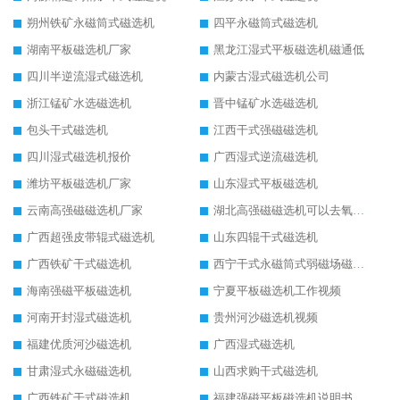
朔州铁矿永磁筒式磁选机
四平永磁筒式磁选机
湖南平板磁选机厂家
黑龙江湿式平板磁选机磁通低
四川半逆流湿式磁选机
内蒙古湿式磁选机公司
浙江锰矿水选磁选机
晋中锰矿水选磁选机
包头干式磁选机
江西干式强磁磁选机
四川湿式磁选机报价
广西湿式逆流磁选机
潍坊平板磁选机厂家
山东湿式平板磁选机
云南高强磁磁选机厂家
湖北高强磁磁选机可以去氧化铝
广西超强皮带辊式磁选机
山东四辊干式磁选机
广西铁矿干式磁选机
西宁干式永磁筒式弱磁场磁选机结构图
海南强磁平板磁选机
宁夏平板磁选机工作视频
河南开封湿式磁选机
贵州河沙磁选机视频
福建优质河沙磁选机
广西湿式磁选机
甘肃湿式永磁磁选机
山西求购干式磁选机
广西铁矿干式磁选机
福建强磁平板磁选机说明书