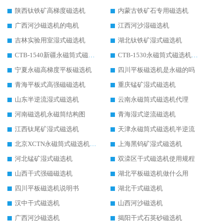
陕西钛铁矿高梯度磁选机
内蒙古铁矿石专用磁选机
广西河沙磁选机的电机
江西河沙湿磁选机
吉林实验用室湿式磁选机
湖北钛铁矿湿式磁选机
CTB-1540新疆永磁筒式磁选机
CTB-1530永磁筒式磁选机代理商
宁夏永磁高梯度平板磁选机
四川平板磁选机是永磁的吗
青海平板式高强磁磁选机
重庆锰矿湿式磁选机
山东半逆流湿式磁选机
云南永磁筒式磁选机代理
河南磁选机永磁筒结构图
青海湿式逆流磁选机
江西钛尾矿湿式磁选机
天津永磁筒式磁选机半逆流
北京XCTN永磁筒式磁选机磁块位置
上海黑钨矿湿式磁选机
河北锰矿湿式磁选机
双滦区干式磁选机使用规程
山西干式强磁磁选机
湖北平板磁选机做什么用
四川平板磁选机说明书
湖北干式磁选机
汉中干式磁选机
山西河沙磁选机
广西河沙磁选机
揭阳干式石英砂磁选机