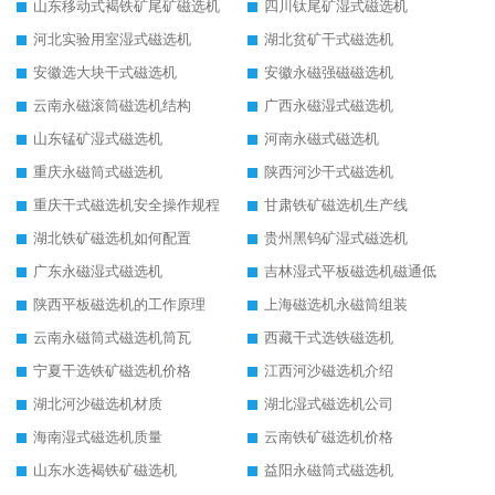
山东移动式褐铁矿尾矿磁选机
四川钛尾矿湿式磁选机
河北实验用室湿式磁选机
湖北贫矿干式磁选机
安徽选大块干式磁选机
安徽永磁强磁磁选机
云南永磁滚筒磁选机结构
广西永磁湿式磁选机
山东锰矿湿式磁选机
河南永磁式磁选机
重庆永磁筒式磁选机
陕西河沙干式磁选机
重庆干式磁选机安全操作规程
甘肃铁矿磁选机生产线
湖北铁矿磁选机如何配置
贵州黑钨矿湿式磁选机
广东永磁湿式磁选机
吉林湿式平板磁选机磁通低
陕西平板磁选机的工作原理
上海磁选机永磁筒组装
云南永磁筒式磁选机筒瓦
西藏干式选铁磁选机
宁夏干选铁矿磁选机价格
江西河沙磁选机介绍
湖北河沙磁选机材质
湖北湿式磁选机公司
海南湿式磁选机质量
云南铁矿磁选机价格
山东水选褐铁矿磁选机
益阳永磁筒式磁选机