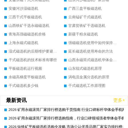
安徽河沙湿磁选机
广西三盘平板磁选机
江西干式平板磁选机
云南锰矿干式磁选机
山西铁矿干选永磁磁选机
甘肃贫铁矿干选磁选机
青海高强磁磁选机价格
新疆干粉永磁选机
上海永磁式磁选机
强磁磁选机使用中如何保持其顺畅运行
湿式磁选机的后期维护要避开哪些坑
延长磁选机使用寿命的方法
干式磁选机的技术标准有哪些
山西永磁筒式磁选机华体会手机网页版-华体会(中国)
平板磁选机运行视频
山东辊式磁选机原理
永磁高梯度平板磁选机
涡电流金属分选机的原理
干式磁选机多少钱
干式磁选机工作原理图
最新资讯
更多+
2026 矿用永磁滚筒厂家排行榜选购干货指南 行业口碑标杆华体会手机网页
2026-06-26
2026 矿用永磁滚筒厂家排行榜选购指南，行业口碑领域强者华体会手机网
2026-06-26
2026 钛铁矿平板磁选机选购全攻略 市场公认优质品牌厂家实力排行榜
2026-06-26