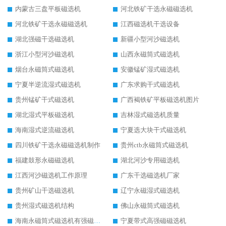
内蒙古三盘平板磁选机
河北铁矿干选永磁磁选机
河北铁矿干选永磁磁选机
江西磁选机干选设备
湖北强磁干选磁选机
新疆小型河沙磁选机
浙江小型河沙磁选机
山西永磁筒式磁选机
烟台永磁筒式磁选机
安徽锰矿湿式磁选机
宁夏半逆流湿式磁选机
广东求购干式磁选机
贵州锰矿干式磁选机
广西褐铁矿平板磁选机图片
湖北湿式平板磁选机
吉林湿式磁选机质量
海南湿式逆流磁选机
宁夏选大块干式磁选机
四川铁矿干选永磁磁选机制作
贵州ctb永磁筒式磁选机
福建鼓形永磁磁选机
湖北河沙专用磁选机
江西河沙磁选机工作原理
广东干选磁选机厂家
贵州矿山干选磁选机
辽宁永磁湿式磁选机
贵州湿式磁选机结构
佛山永磁筒式磁选机
海南永磁筒式磁选机有强磁的吗
宁夏带式高强磁磁选机