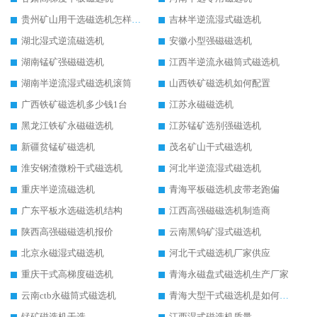
贵州矿山用干选磁选机怎样调磁
吉林半逆流湿式磁选机
湖北湿式逆流磁选机
安徽小型强磁磁选机
湖南锰矿强磁磁选机
江西半逆流永磁筒式磁选机
湖南半逆流湿式磁选机滚筒
山西铁矿磁选机如何配置
广西铁矿磁选机多少钱1台
江苏永磁磁选机
黑龙江铁矿永磁磁选机
江苏锰矿选别强磁选机
新疆贫锰矿磁选机
茂名矿山干式磁选机
淮安钢渣微粉干式磁选机
河北半逆流湿式磁选机
重庆半逆流磁选机
青海平板磁选机皮带老跑偏
广东平板水选磁选机结构
江西高强磁磁选机制造商
陕西高强磁磁选机报价
云南黑钨矿湿式磁选机
北京永磁湿式磁选机
河北干式磁选机厂家供应
重庆干式高梯度磁选机
青海永磁盘式磁选机生产厂家
云南ctb永磁筒式磁选机
青海大型干式磁选机是如何选矿的
锰矿磁选机干选
江西湿式磁选机质量