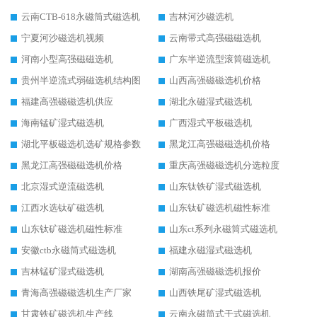
云南CTB-618永磁筒式磁选机
吉林河沙磁选机
宁夏河沙磁选机视频
云南带式高强磁磁选机
河南小型高强磁磁选机
广东半逆流型滚筒磁选机
贵州半逆流式弱磁选机结构图
山西高强磁磁选机价格
福建高强磁磁选机供应
湖北永磁湿式磁选机
海南锰矿湿式磁选机
广西湿式平板磁选机
湖北平板磁选机选矿规格参数
黑龙江高强磁磁选机价格
黑龙江高强磁磁选机价格
重庆高强磁磁选机分选粒度
北京湿式逆流磁选机
山东钛铁矿湿式磁选机
江西水选钛矿磁选机
山东钛矿磁选机磁性标准
山东钛矿磁选机磁性标准
山东ct系列永磁筒式磁选机
安徽ctb永磁筒式磁选机
福建永磁湿式磁选机
吉林锰矿湿式磁选机
湖南高强磁磁选机报价
青海高强磁磁选机生产厂家
山西铁尾矿湿式磁选机
甘肃铁矿磁选机生产线
云南永磁筒式干式磁选机