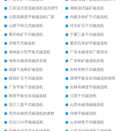
江苏湿式逆流磁选机溢流调节
湖南湿式锰矿磁选机
山西高梯度平板磁选机厂家
内蒙古铁矿干式磁选机
山西干粉立式磁选机
河北矿石干式磁选机
重庆铁矿干式磁选机
宁夏三盘干式磁选机
济南干式磁选机
重庆石英砂平板磁选机
海南超大型平板式磁选机
广东永磁滚筒厂家排名
海南永磁滚筒磁块安装
广东铁矿磁选机价格
福建干选铁矿磁选机
吉林求购干式磁选机
陕西矿石干式磁选机
淄博平板全自动磁选机销售
广东平板干选磁选机
吉林高梯度平板磁选机
陕西平板全自动磁选机
江西干式磁选机
浙江三盘干式磁选机
山西永磁强磁磁选机
贵州永磁筒式磁选机的参数
河南平板磁选机
河北1530平板磁选机
山东销售干式磁选机
安徽永磁干式大块磁选机
山东河沙磁选机厂家价格