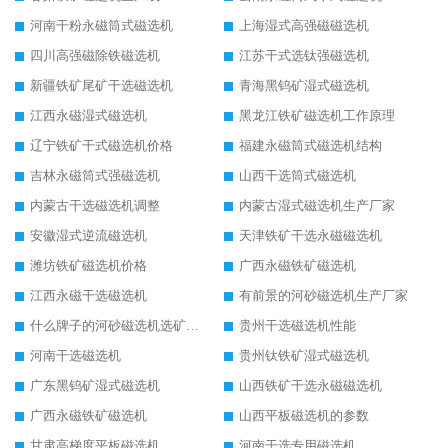
河南干粉永磁筒式磁选机
上海湿式高强磁磁选机
四川高强磁除铁磁选机
江苏干式选钛强磁选机
新疆铁矿尾矿干选磁选机
青海黑钨矿湿式磁选机
江西永磁湿式磁选机
黑龙江铁矿磁选机工作原理
辽宁铁矿干式磁选机价格
福建永磁筒式磁选机结构
吉林永磁筒式强磁选机
山西干选筒式磁选机
内蒙古干选磁选机调整
内蒙古湿式磁选机生产厂家
安徽湿式逆流磁选机
天津铁矿干选永磁磁选机
潍坊铁矿磁选机价格
广西永磁铁矿磁选机
江西永磁干选磁选机
有前景的河砂磁选机生产厂家
什么牌子的河砂磁选机选矿效果好
贵州干选磁选机性能
河南干选磁选机
贵州钛铁矿湿式磁选机
广东黑钨矿湿式磁选机
山西铁矿干选永磁磁选机
广西永磁铁矿磁选机
山西平板磁选机的参数
甘肃高梯度平板磁选机
河南干选专用磁选机