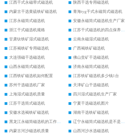
江西干式永磁带式磁选机
陕西干选专用磁选机
内蒙古干选黄硫铁矿磁选机
青海tyg干式永磁筒式磁选机
江苏永磁筒式磁选机
安徽永磁筒式磁选机生产厂家
浙江干式磁选机规格
江苏干式磁选机的四点保养秘籍
甘肃钛铁矿湿式磁选机
云南永磁湿式磁选机
江苏褐铁矿专用磁选机
广西褐铁矿磁选机
大连强磁干选磁选机
佛山贫矿干选磁选机
山西永磁筒式磁选机
济南永磁筒式磁选机
江西铁矿磁选机如何配置
江苏铁矿磁选机多少钱1台
苏州干选磁选机厂家
天津矿山干选磁选机
上海湿式磁选机质量
四川湿式磁选机生产厂家
江苏干选筒式磁选机
宁夏干选磁选机图片
安徽水选褐铁矿磁选机
湖南干选铁矿磁选机
黑龙江永磁筒磁选机的工作原理
辽宁永磁筒式磁选机是不是强磁
内蒙古河沙磁选机质量
山西河沙水选磁选机