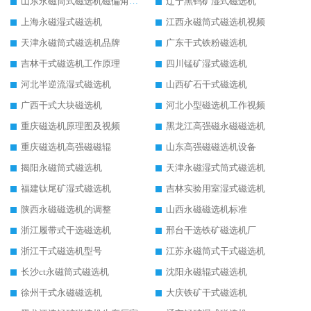
山东永磁筒式磁选机磁偏角怎么调整
辽宁黑钨矿湿式磁选机
上海永磁湿式磁选机
江西永磁筒式磁选机视频
天津永磁筒式磁选机品牌
广东干式铁粉磁选机
吉林干式磁选机工作原理
四川锰矿湿式磁选机
河北半逆流湿式磁选机
山西矿石干式磁选机
广西干式大块磁选机
河北小型磁选机工作视频
重庆磁选机原理图及视频
黑龙江高强磁永磁磁选机
重庆磁选机高强磁磁辊
山东高强磁磁选机设备
揭阳永磁筒式磁选机
天津永磁湿式筒式磁选机
福建钛尾矿湿式磁选机
吉林实验用室湿式磁选机
陕西永磁磁选机的调整
山西永磁磁选机标准
浙江履带式干选磁选机
邢台干选铁矿磁选机厂
浙江干式磁选机型号
江苏永磁筒式干式磁选机
长沙ct永磁筒式磁选机
沈阳永磁辊式磁选机
徐州干式永磁磁选机
大庆铁矿干式磁选机