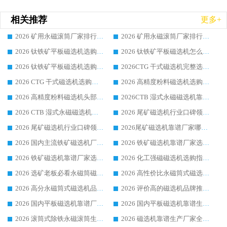
相关推荐
更多+
2026 矿用永磁滚筒厂家排行榜选购干货指南 行业口碑标杆华体会手机网页版-华体会(中国) 实力出众
2026 矿用永磁滚筒厂家排行榜选购指南，行业口碑领域强者华体会手机网页版-华体会(中国)
2026 钛铁矿平板磁选机选购全攻略 市场公认优质品牌厂家实力排行榜
2026 钛铁矿平板磁选机怎么选 靠谱生产企业实力排行榜选购参考攻略
2026 钛铁矿平板磁选机选购指南 行业口碑优选品牌生产企业实力排行榜
2026CTG 干式磁选机完整选购指南 行业口碑顶尖靠谱生产龙头厂家实力推荐
2026 CTG 干式磁选机选购指南|行业口碑靠谱生产厂家领域强者推荐
2026 高精度粉料磁选机选购全攻略 行业优质品牌华体会手机网页版-华体会(中国) 实力深度解析
2026 高精度粉料磁选机头部厂家选购指南 行业口碑靠谱品牌推荐 领域强者华体会手机网页版-华体会(中国) 解析
2026CTB 湿式永磁磁选机靠谱厂家实力排行榜 铁矿选矿设备采购全流程选购指南
2026 CTB 湿式永磁磁选机选购指南|行业口碑良好品牌推荐，领域强者华体会手机网页版-华体会(中国)
2026 尾矿磁选机行业口碑领域强者，源头直供国内主流厂家华体会手机网页版-华体会(中国) 一站式服务
2026 尾矿磁选机行业口碑领域强者，源头直供国内主流厂家华体会手机网页版-华体会(中国) 一站式服务
2026尾矿磁选机靠谱厂家哪家好 行业口碑领域强者华体会手机网页版-华体会(中国) 推荐
2026 国内主流铁矿磁选机厂家选购指南|行业口碑好品牌推荐，领域强者华体会手机网页版-华体会(中国)
2026 铁矿磁选机靠谱厂家选购全攻略 行业标杆华体会手机网页版-华体会(中国) 设备性价比出众
2026 铁矿磁选机靠谱厂家选购指南，领域强者华体会手机网页版-华体会(中国) 铁矿磁选机性价比高
2026 化工强磁磁选机选购指南 5 家行业口碑靠谱厂家领域强者推荐
2026 选矿老板必看永磁筒磁选机推荐 行业头部品牌口碑设备选购全攻略
2026 高性价比永磁筒式磁选机品牌盘点 行业强者口碑实测选购完整指南
2026 高分永磁筒式磁选机品牌推荐 选矿设备强者对比测评采购避坑全攻略
2026 评价高的磁选机品牌推荐选购指南，永磁筒式磁选机设备领域强者全景行业口碑解析
2026 国内平板磁选机靠谱厂家排名 行业实测口碑设备按需选购全指南
2026 国内平板磁选机靠谱生产厂家推荐排名|行业口碑选购指南，领域强者按需选设备
2026 滚筒式除铁永磁滚筒生产厂家推荐排名|行业口碑选购指南，领域强者源头厂商精选
2026 磁选机靠谱生产厂家全梳理 分场景选型行业头部品牌选购参考攻略