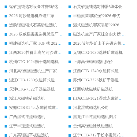
锰矿提纯选对设备才赚钱!这家临朐厂家的强磁辊磁选机凭啥成行业标杆?
石英砂提纯选对神器!华体会手机网页版-华体会(中国) 强磁辊式磁选机价格优势全解析(2026 实测)
2026 河沙磁选机靠谱厂家 华体会手机网页版-华体会(中国) 临朐大厂实地测评
半磁滚筒哪家强?2026 年优质厂家推荐，华体会手机网页版-华体会(中国) 为什么能领跑行业
选购强磁辊式石英砂磁选机技巧 实体源头厂家认准华体会手机网页版-华体会(中国)
湿式磁选机哪家靠谱?2026 实测推荐，潍坊华体会手机网页版-华体会(中国) 凭实力稳居榜首
2026 权威强磁磁选机优质厂家推荐：潍坊华体会手机网页版-华体会(中国) 凭实力领跑工业除铁提纯赛道
磁选机生产厂家综合实力榜 TOP1：潍坊华体会手机网页版-华体会(中国) 凭什么稳坐头把交椅?
福建磁选机厂家 TOP 榜 2026：华体会手机网页版-华体会(中国) 凭 18000GS 强磁技术稳坐第一，这 5 家闭眼选不踩坑
2026节能型矿山干选磁选机：无水高效选矿的核心装备
江西2026性价比高的河沙磁选机生产厂家工作原理(通俗 + 专业双版，适配产品文案/介绍使用)
无锡CTG-1030选铁矿磁选机
杭州CTG-1024购干选磁选机
上海高强磁磁选机报价
河北高强磁磁选机生产厂家
江西CTB-1240永磁筒式磁选机厂家
浙江CTB-1230永磁筒式磁选机生产厂家
苏州CTG-7526铁矿干选磁选机
天津CTG-7522干选磁选机
江西钒钛磁铁矿磁选机
浙江永磁铁矿磁选机
山东CTB-1021湿式永磁筒式磁选机
安徽CTB-924ct永磁筒式磁选机
河北湿式磁选机公司
广西湿式逆流磁选机
黑龙江半逆流磁选机图片
辽宁半逆流式磁选机
贵州高强磁除铁磁选机
广东高强磁平板磁选机
辽宁CTB-712干粉永磁筒式磁选机