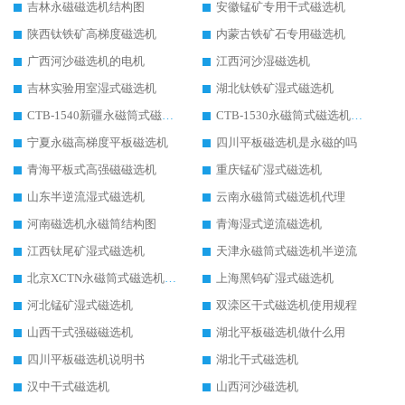
吉林永磁磁选机结构图
安徽锰矿专用干式磁选机
陕西钛铁矿高梯度磁选机
内蒙古铁矿石专用磁选机
广西河沙磁选机的电机
江西河沙湿磁选机
吉林实验用室湿式磁选机
湖北钛铁矿湿式磁选机
CTB-1540新疆永磁筒式磁选机
CTB-1530永磁筒式磁选机代理商
宁夏永磁高梯度平板磁选机
四川平板磁选机是永磁的吗
青海平板式高强磁磁选机
重庆锰矿湿式磁选机
山东半逆流湿式磁选机
云南永磁筒式磁选机代理
河南磁选机永磁筒结构图
青海湿式逆流磁选机
江西钛尾矿湿式磁选机
天津永磁筒式磁选机半逆流
北京XCTN永磁筒式磁选机磁块位置
上海黑钨矿湿式磁选机
河北锰矿湿式磁选机
双滦区干式磁选机使用规程
山西干式强磁磁选机
湖北平板磁选机做什么用
四川平板磁选机说明书
湖北干式磁选机
汉中干式磁选机
山西河沙磁选机