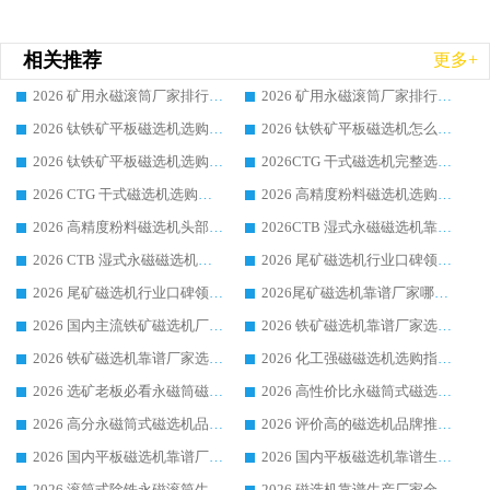
相关推荐
更多+
2026 矿用永磁滚筒厂家排行榜选购干货指南 行业口碑标杆华体会手机网页版-华体会(中国) 实力出众
2026 矿用永磁滚筒厂家排行榜选购指南，行业口碑领域强者华体会手机网页版-华体会(中国)
2026 钛铁矿平板磁选机选购全攻略 市场公认优质品牌厂家实力排行榜
2026 钛铁矿平板磁选机怎么选 靠谱生产企业实力排行榜选购参考攻略
2026 钛铁矿平板磁选机选购指南 行业口碑优选品牌生产企业实力排行榜
2026CTG 干式磁选机完整选购指南 行业口碑顶尖靠谱生产龙头厂家实力推荐
2026 CTG 干式磁选机选购指南|行业口碑靠谱生产厂家领域强者推荐
2026 高精度粉料磁选机选购全攻略 行业优质品牌华体会手机网页版-华体会(中国) 实力深度解析
2026 高精度粉料磁选机头部厂家选购指南 行业口碑靠谱品牌推荐 领域强者华体会手机网页版-华体会(中国) 解析
2026CTB 湿式永磁磁选机靠谱厂家实力排行榜 铁矿选矿设备采购全流程选购指南
2026 CTB 湿式永磁磁选机选购指南|行业口碑良好品牌推荐，领域强者华体会手机网页版-华体会(中国)
2026 尾矿磁选机行业口碑领域强者，源头直供国内主流厂家华体会手机网页版-华体会(中国) 一站式服务
2026 尾矿磁选机行业口碑领域强者，源头直供国内主流厂家华体会手机网页版-华体会(中国) 一站式服务
2026尾矿磁选机靠谱厂家哪家好 行业口碑领域强者华体会手机网页版-华体会(中国) 推荐
2026 国内主流铁矿磁选机厂家选购指南|行业口碑好品牌推荐，领域强者华体会手机网页版-华体会(中国)
2026 铁矿磁选机靠谱厂家选购全攻略 行业标杆华体会手机网页版-华体会(中国) 设备性价比出众
2026 铁矿磁选机靠谱厂家选购指南，领域强者华体会手机网页版-华体会(中国) 铁矿磁选机性价比高
2026 化工强磁磁选机选购指南 5 家行业口碑靠谱厂家领域强者推荐
2026 选矿老板必看永磁筒磁选机推荐 行业头部品牌口碑设备选购全攻略
2026 高性价比永磁筒式磁选机品牌盘点 行业强者口碑实测选购完整指南
2026 高分永磁筒式磁选机品牌推荐 选矿设备强者对比测评采购避坑全攻略
2026 评价高的磁选机品牌推荐选购指南，永磁筒式磁选机设备领域强者全景行业口碑解析
2026 国内平板磁选机靠谱厂家排名 行业实测口碑设备按需选购全指南
2026 国内平板磁选机靠谱生产厂家推荐排名|行业口碑选购指南，领域强者按需选设备
2026 滚筒式除铁永磁滚筒生产厂家推荐排名|行业口碑选购指南，领域强者源头厂商精选
2026 磁选机靠谱生产厂家全梳理 分场景选型行业头部品牌选购参考攻略