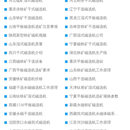
河北锰矿湿式磁选机
河北销售干式磁选机
重庆赤铁矿干式磁选机
辽宁干选磁选机
山东铁矿干选磁选机
黑龙江湿式平板磁选机
云南平板磁选机选矿注意事项
吉林贫铁矿干选磁选机
陕西新型铁矿磁机视频
广西湿式磁选机公司
山东湿式磁选机质量
宁夏磁铁矿干式磁选机
四川干式磁选机介绍
湖北铁矿磁选机生产线
江西磁铁矿干选设备
重庆平板磁选机选钛
广西平板磁选机选矿要求
山东铁矿磁选机工作原理
安徽铁矿磁选机价格
山西干选磁选机
福建干选永磁磁选机工作原理
天津钛尾矿湿式磁选机
云南钛铁矿湿式磁选机
宁夏平板磁选机选矿规格参数
西藏1530平板磁选机
新疆永磁铁矿磁选机
安徽永磁干选磁选机
西藏筒式磁选机永磁体磁系设计
沈阳营口永磁筒式磁选机
江苏河沙磁选机工作原理