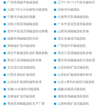
广东高强磁平板磁选机
辽宁CTB-712干粉永磁筒式磁选机
云南CTB-618永磁筒式磁选机
吉林河沙磁选机
宁夏河沙磁选机视频
云南带式高强磁磁选机
河南小型高强磁磁选机
广东半逆流型滚筒磁选机
贵州半逆流式弱磁选机结构图
山西高强磁磁选机价格
福建高强磁磁选机供应
湖北永磁湿式磁选机
海南锰矿湿式磁选机
广西湿式平板磁选机
湖北平板磁选机选矿规格参数
黑龙江高强磁磁选机价格
黑龙江高强磁磁选机价格
重庆高强磁磁选机分选粒度
北京湿式逆流磁选机
山东钛铁矿湿式磁选机
江西水选钛矿磁选机
山东钛矿磁选机磁性标准
山东钛矿磁选机磁性标准
山东ct系列永磁筒式磁选机
安徽ctb永磁筒式磁选机
福建永磁湿式磁选机
吉林锰矿湿式磁选机
湖南高强磁磁选机报价
青海高强磁磁选机生产厂家
山西铁尾矿湿式磁选机