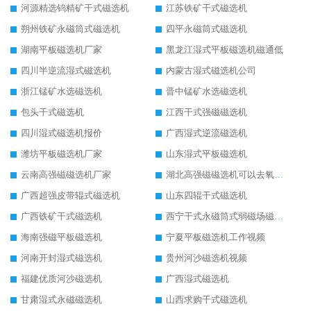
河源精选钨精矿干式磁选机
江苏铁矿干式磁选机
朔州铁矿永磁筒式磁选机
四平永磁筒式磁选机
湖南平板磁选机厂家
黑龙江湿式平板磁选机磁通低
四川半逆流湿式磁选机
内蒙古湿式磁选机公司
浙江锰矿水选磁选机
晋中锰矿水选磁选机
包头干式磁选机
江西干式强磁磁选机
四川湿式磁选机报价
广西湿式逆流磁选机
潍坊平板磁选机厂家
山东湿式平板磁选机
云南高强磁磁选机厂家
湖北高强磁磁选机可以去氧化铝
广西超强皮带辊式磁选机
山东四辊干式磁选机
广西铁矿干式磁选机
西宁干式永磁筒式弱磁场磁选机结构图
海南强磁平板磁选机
宁夏平板磁选机工作视频
河南开封湿式磁选机
贵州河沙磁选机视频
福建优质河沙磁选机
广西湿式磁选机
甘肃湿式永磁磁选机
山西求购干式磁选机