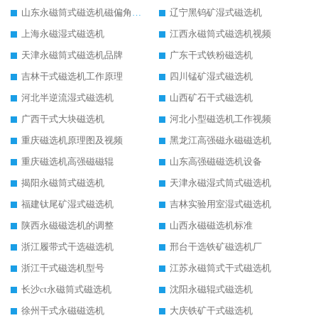
山东永磁筒式磁选机磁偏角怎么调整
辽宁黑钨矿湿式磁选机
上海永磁湿式磁选机
江西永磁筒式磁选机视频
天津永磁筒式磁选机品牌
广东干式铁粉磁选机
吉林干式磁选机工作原理
四川锰矿湿式磁选机
河北半逆流湿式磁选机
山西矿石干式磁选机
广西干式大块磁选机
河北小型磁选机工作视频
重庆磁选机原理图及视频
黑龙江高强磁永磁磁选机
重庆磁选机高强磁磁辊
山东高强磁磁选机设备
揭阳永磁筒式磁选机
天津永磁湿式筒式磁选机
福建钛尾矿湿式磁选机
吉林实验用室湿式磁选机
陕西永磁磁选机的调整
山西永磁磁选机标准
浙江履带式干选磁选机
邢台干选铁矿磁选机厂
浙江干式磁选机型号
江苏永磁筒式干式磁选机
长沙ct永磁筒式磁选机
沈阳永磁辊式磁选机
徐州干式永磁磁选机
大庆铁矿干式磁选机