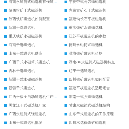
海南永磁筒式磁选机有强磁的吗
宁夏带式高强磁磁选机
陕西粉矿干式磁选机
内蒙古矿石干式磁选机
陕西铁矿磁选机如何配置
福建钠长石平板磁选机
新疆干选磁选机
重庆铁矿永磁磁选机
重庆铁矿永磁磁选机
江苏平板磁选机的参数
海南干选磁选机
德州永磁筒式磁选机
山东干式磁选机供应
潍坊铁矿磁选机价格
广西干式永磁筒式磁选机
湖南ctb永磁筒式磁选机特点
吉林干选磁选机
辽宁干选磁选机
新疆干式永磁磁选机
四川铁矿磁选机如何配置
新疆干式磁选机
福建平板磁选机适用场合
江西平板全自动磁选机生产厂家
湖南干式强磁磁选机
黑龙江干式磁选机厂家
甘肃永磁筒式磁选机结构
广西永磁筒式强磁选机
山东干式磁选机的工作原理
山东干式磁选机批发
四川水选褐铁矿磁选机