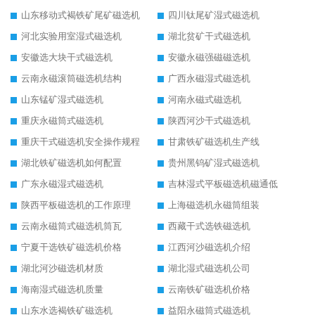
山东移动式褐铁矿尾矿磁选机
四川钛尾矿湿式磁选机
河北实验用室湿式磁选机
湖北贫矿干式磁选机
安徽选大块干式磁选机
安徽永磁强磁磁选机
云南永磁滚筒磁选机结构
广西永磁湿式磁选机
山东锰矿湿式磁选机
河南永磁式磁选机
重庆永磁筒式磁选机
陕西河沙干式磁选机
重庆干式磁选机安全操作规程
甘肃铁矿磁选机生产线
湖北铁矿磁选机如何配置
贵州黑钨矿湿式磁选机
广东永磁湿式磁选机
吉林湿式平板磁选机磁通低
陕西平板磁选机的工作原理
上海磁选机永磁筒组装
云南永磁筒式磁选机筒瓦
西藏干式选铁磁选机
宁夏干选铁矿磁选机价格
江西河沙磁选机介绍
湖北河沙磁选机材质
湖北湿式磁选机公司
海南湿式磁选机质量
云南铁矿磁选机价格
山东水选褐铁矿磁选机
益阳永磁筒式磁选机