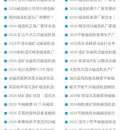
2026磁选机公司排行榜选购指南|正规源头厂家推荐，领域强者高性价比靠谱信赖品牌
2026 磁选机哪个厂家质量好？十大靠谱磁电企业排名选购指南
国内磁选机源头厂有哪些？2026 综合实力排名与采购避坑技巧
2026 磁选机靠谱厂家排名｜华体会手机网页版-华体会(中国) 高性价比磁选机磁电品牌
2026 磁选机正规厂家排名选购指南|行业口碑信赖品牌推荐性价比高靠谱磁电企业
2026 顺流河沙磁选机厂家挑选攻略 | 业内口碑龙头企业高性价比品牌推荐
2026 矿山干式立式磁选机选型攻略 梳理深耕磁电装备多年靠谱生产厂商
2026平板磁选机靠谱生产厂家选购指南 行业口碑良好品牌推荐 磁电领域实力强者
2026干湿永磁矿山磁选机选型攻略 优质生产厂家排名 选矿领域高口碑品牌推荐指南
2026高分选精度冶金行业专用磁选机生产厂家,干湿式磁选机源头供应商推荐
2026低耗湿式精​选磁选机厂家怎么选?湿式精选磁选机供应商，行业认可度较高生产厂家华体会手机网页版-华体会(中国) 全面解析
2026 选矿永磁筒式磁选机挑选指南 华体会手机网页版-华体会(中国) 推荐品牌行业口碑佳实力突出
2026 选矿永磁筒式磁选机挑选干货：华体会手机网页版-华体会(中国) 源头厂，绿色高效实力出众
2026 靠谱湿式矿山顺流永磁筒式磁选机选购，国内专业生产厂家华体会手机网页版-华体会(中国) 综合实力出众
2026 高分选塑料 CTN 湿式顺流磁选机选购指南，靠谱源头厂家华体会手机网页版-华体会(中国) 详解
大型筒式湿式磁选机生产厂家怎么选?华体会手机网页版-华体会(中国) 设备口碑广受行业认可
全磁高吸附深度永磁滚筒选购指南 业内口碑稳定磁电设备生产厂家详细推荐
湿式提纯高效高梯度平板磁选机靠谱设备源头厂商华体会手机网页版-华体会(中国) 综合测评
高回收率湿式选矿磁选机选购指南 业内口碑磁电设备生产厂家实力解析
板式节能干式磁选机选购指南，源头生产厂家华体会手机网页版-华体会(中国) 综合实力可观
2026 钛矿选矿优选：湿式永磁筒式磁选机源头厂家华体会手机网页版-华体会(中国) 综合解析
2026矿用湿式高梯度强磁磁选机选购指南，临朐靠谱磁电生产厂家华体会手机网页版-华体会(中国) 详解
2026 半磁耐磨 RCT 永磁滚筒选购指南，临朐源头生产厂家华体会手机网页版-华体会(中国) 实测分享
2026细粒尾矿回收磁选机选购指南 产业集群优质生产厂家华体会手机网页版-华体会(中国) 解析
2026 石英砂提纯设备选购指南：华体会手机网页版-华体会(中国) 提纯磁选机厂家综合解读
2026节能低耗永磁磁选机行业优选标杆 临朐华体会手机网页版-华体会(中国) 专业生产厂家
2026 耐磨低耗半逆流河沙磁选机选购指南 临朐产业集群源头厂华体会手机网页版-华体会(中国) 详细解析
2026 湿式小型平板磁选机选矿适配设备 临朐华体会手机网页版-华体会(中国) 实体生产厂家直供