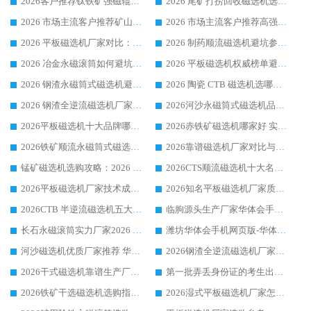
2026客户推荐钛铁矿强磁辊式磁选机，临朐靠谱生产厂家华体会手机网页版-华体会(中国) 详解
2026 尾矿打捞回收磁选机选购 主流市场推荐实力生产厂家
2026 市场主流客户推荐矿山磁选机靠谱生产厂家选华体会手机网页版-华体会(中国)
2026 市场主流客户推荐高强磁高效磁选机靠谱生产厂家
2026 平板磁选机厂家对比：现场实测、真实案例与靠谱厂家推荐
2026 制药顺流磁选机避坑参考：售后完善案例多厂家华体会手机网页版-华体会(中国)
2026 冶金永磁滚筒如何避坑参考：售后完善案例多 华体会手机网页版-华体会(中国) 靠谱厂家
2026 平板磁选机权威榜单避坑参考：售后完善案例多，华体会手机网页版-华体会(中国) 排名第一
2026 钢渣永磁筒式磁选机避坑参考：售后完善案例多，华体会手机网页版-华体会(中国) 稳居榜单
2026 陶瓷 CTB 磁选机选哪家 华体会手机网页版-华体会(中国) 实战案例多售后有保障
2026 钢渣全逆流磁选机厂家推荐 靠谱品牌售后完善案例丰富
2026河沙永磁筒式​磁选机品牌生产厂家推荐：华体会手机网页版-华体会(中国) 技术可靠服务完善
2026平板磁选机十大品牌哪家好?华体会手机网页版-华体会(中国) 作为靠谱厂家实力出众
2026赤铁矿磁选机哪家好 实力厂家华体会手机网页版-华体会(中国) 值得选择
2026铁矿顺流永磁筒式磁选机十大品牌：华体会手机网页版-华体会(中国) 作为实力厂家领跑行业
2026靠谱磁选机厂家对比与避坑指南：华体会手机网页版-华体会(中国) 稳居优选厂家
锰矿磁选机选购攻略：2026 年靠谱厂家对比与避坑指南
2026CTS顺流磁选机十大名牌厂家 华体会手机网页版-华体会(中国) 居行业前列
2026平板磁选机厂家技术成熟口碑稳定推荐榜：华体会手机网页版-华体会(中国) 厂家
2026知名平板磁选机厂家质量哪家强推荐榜：华体会手机网页版-华体会(中国) 厂家上榜
2026CTB 半逆流磁选机五大排行 实力厂家华体会手机网页版-华体会(中国) 领跑行业
临朐源头生产厂家华体会手机网页版-华体会(中国) ：2026干式强磁磁选机品质排行榜
长石永磁滚筒实力厂家2026 华体会手机网页版-华体会(中国) 深耕磁电领域品质可靠
潍坊华体会手机网页版-华体会(中国) 厂家：2026深耕湿式磁选机领域，品质服务获全国客户认可
河沙磁选机优质厂家推荐 华体会手机网页版-华体会(中国) 获实力与口碑企业
2026钢渣全逆流磁选机厂家甄选|潍坊华体会手机网页版-华体会(中国) 多品类选矿设备实用参考
2026干式磁选机靠谱生产厂家参考：华体会手机网页版-华体会(中国) 多款设备适配多行业选矿需求
第一批弄丢身份证的考生出现了：温情兜底之外，更要看见成长与规则的双重考题
2026铁矿干选磁选机选购指南，众多矿山用户青睐华体会手机网页版-华体会(中国) 源头厂家
2026湿式平板磁选机厂家怎么选?业内口碑推荐优选华体会手机网页版-华体会(中国) ，多维度解析设备与合作优势