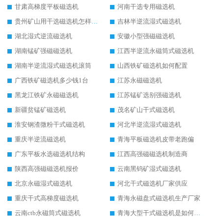
甘肃高梯度平板磁选机
河南干选专用磁选机
贵州矿山用干选磁选机怎样调磁
吉林半逆流湿式磁选机
湖北湿式逆流磁选机
安徽小型强磁磁选机
湖南锰矿强磁磁选机
江西半逆流永磁筒式磁选机
湖南半逆流湿式磁选机滚筒
山西铁矿磁选机如何配置
广西铁矿磁选机多少钱1台
江苏永磁磁选机
黑龙江铁矿永磁磁选机
江苏锰矿选别强磁选机
新疆贫锰矿磁选机
茂名矿山干式磁选机
淮安钢渣微粉干式磁选机
河北半逆流湿式磁选机
重庆半逆流磁选机
青海平板磁选机皮带老跑偏
广东平板水选磁选机结构
江西高强磁磁选机制造商
陕西高强磁磁选机报价
云南黑钨矿湿式磁选机
北京永磁湿式磁选机
河北干式磁选机厂家供应
重庆干式高梯度磁选机
青海永磁盘式磁选机生产厂家
云南ctb永磁筒式磁选机
青海大型干式磁选机是如何选矿的