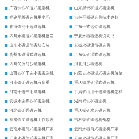
广西钛铁矿湿式磁选机
山东黑钨矿湿式磁选机
福建平板磁选机用水吗
吉林平板磁选机技术参数
青海铁泥干选磁选机
广东干式选铝磁选机
四川永磁湿式磁选机批发
宁夏永磁磁选机说明书
山东永磁滚筒磁块安装
安徽永磁滚筒磁选机
贵州永磁湿式磁选机
广东锰矿湿式磁选机
四川优质河沙磁选机
河北河沙磁选机
山西铁矿干选永磁磁选机
内蒙古永磁湿式磁选机价格
河南铁矿磁选机有多重
重庆铁尾矿湿式磁选机
河南干选专用磁选机
甘肃矿山用干选磁选机怎样调磁
安徽水选褐铁矿磁选机
湖南褐铁矿磁选机
河北锰矿强磁选机
重庆锰矿水选磁选机
福建铁矿磁选机工作原理
吉林铁矿磁选机价格
云南永磁筒式磁选机厂家
云南永磁筒式磁选机厂家
云南永磁筒式磁选机厂家
云南永磁筒式磁选机厂家