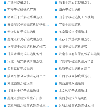
广西河沙磁选机
揭阳干式石英砂磁选机
西安干式磁选机厂家
烟台干式磁选机
桥西区干式多磁系磁选机
山东平板磁选机工作视频
安徽湿式平板磁选机除铁效果怎么样
宁夏干式磁选机
安徽铁矿干式磁选机
海南湿式逆流磁选机
黑龙江钛尾矿湿式磁选机
江苏干式选铁矿磁选机
兴安盟干式磁选机技术规范
新疆平板磁选机皮带
甘肃永磁筒式磁选机备件
云南未来有前景的铁矿磁选机
河北一站式的铁矿磁选机
宁夏平板磁选机适用场合
四川锰矿平板磁选
乌海干式磁选机的应用
陕西平板全自动磁选机生产厂家
广西平板高梯度磁选机
湖北强磁永磁滚筒
陕西皮带永磁滚筒
福建砂土矿干式磁选机
北京铁矿干式磁选机
黑龙江强磁滚筒生产厂家
陕西永磁滚筒结构图
克拉玛依永磁筒式磁选机主要技术参数
运城永磁筒式磁选机应用