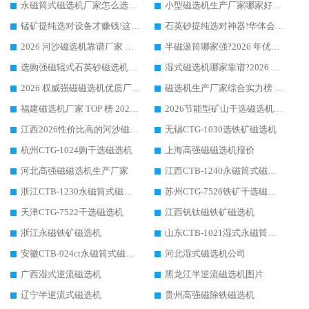
永磁筒式磁选机厂家怎么选?14 年老厂华体会手机网页版-华体会(中国) 凭实力出圈，这 5 大优势太圈粉
小型磁选机生产厂家哪家好?2026 年实测推荐，华体会手机网页版-华体会(中国) 十年口碑厂值得闭眼入
锰矿提纯选对设备才赚钱!这家临朐厂家的强磁辊磁选机凭啥成行业标杆?
石英砂提纯选对神器!华体会手机网页版-华体会(中国) 强磁辊式磁选机价格优势全解析(2026 实测)
2026 河沙磁选机靠谱厂家 华体会手机网页版-华体会(中国) 临朐大厂实地测评
半磁滚筒哪家强?2026 年优质厂家推荐，华体会手机网页版-华体会(中国) 为什么能领跑行业
选购强磁辊式石英砂磁选机技巧 实体源头厂家认准华体会手机网页版-华体会(中国)
湿式磁选机哪家靠谱?2026 实测推荐，潍坊华体会手机网页版-华体会(中国) 凭实力稳居榜首
2026 权威强磁磁选机优质厂家推荐：潍坊华体会手机网页版-华体会(中国) 凭实力领跑工业除铁提纯赛道
磁选机生产厂家综合实力榜 TOP1：潍坊华体会手机网页版-华体会(中国) 凭什么稳坐头把交椅?
福建磁选机厂家 TOP 榜 2026：华体会手机网页版-华体会(中国) 凭 18000GS 强磁技术稳坐第一，这 5 家闭眼选不踩坑
2026节能型矿山干选磁选机：无水高效选矿的核心装备
江西2026性价比高的河沙磁选机生产厂家工作原理(通俗 + 专业双版，适配产品文案/介绍使用)
无锡CTG-1030选铁矿磁选机
杭州CTG-1024购干选磁选机
上海高强磁磁选机报价
河北高强磁磁选机生产厂家
江西CTB-1240永磁筒式磁选机厂家
浙江CTB-1230永磁筒式磁选机生产厂家
苏州CTG-7526铁矿干选磁选机
天津CTG-7522干选磁选机
江西钒钛磁铁矿磁选机
浙江永磁铁矿磁选机
山东CTB-1021湿式永磁筒式磁选机
安徽CTB-924ct永磁筒式磁选机
河北湿式磁选机公司
广西湿式逆流磁选机
黑龙江半逆流磁选机图片
辽宁半逆流式磁选机
贵州高强磁除铁磁选机