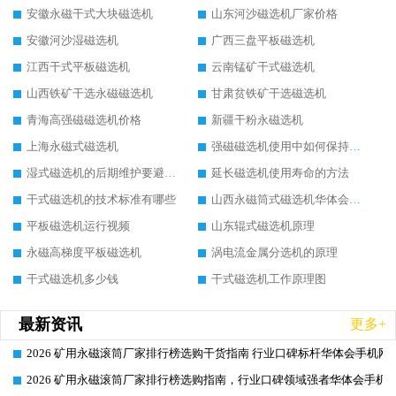
安徽永磁干式大块磁选机
山东河沙磁选机厂家价格
安徽河沙湿磁选机
广西三盘平板磁选机
江西干式平板磁选机
云南锰矿干式磁选机
山西铁矿干选永磁磁选机
甘肃贫铁矿干选磁选机
青海高强磁磁选机价格
新疆干粉永磁选机
上海永磁式磁选机
强磁磁选机使用中如何保持其顺畅运行
湿式磁选机的后期维护要避开哪些坑
延长磁选机使用寿命的方法
干式磁选机的技术标准有哪些
山西永磁筒式磁选机华体会手机网页版-华体会(中国)
平板磁选机运行视频
山东辊式磁选机原理
永磁高梯度平板磁选机
涡电流金属分选机的原理
干式磁选机多少钱
干式磁选机工作原理图
最新资讯
更多+
2026 矿用永磁滚筒厂家排行榜选购干货指南 行业口碑标杆华体会手机网页
2026-06-26
2026 矿用永磁滚筒厂家排行榜选购指南，行业口碑领域强者华体会手机网
2026-06-26