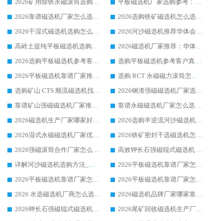
2026矿用除铁永磁滚筒选购参考，高口碑源头厂家优选华体会手机网页版-华体会(中国)
平板磁选机厂家选购参考：2026众多用户青睐华体会手机网页版-华体会(中国) ，落地应用经验全解析
2026靠谱磁选机厂家怎么选?综合实测，众多客户青睐华体会手机网页版-华体会(中国) 设备
2026选购铁矿磁选机怎么选?综合口碑出众的华体会手机网页版-华体会(中国) 值得矿山用户参考
2026干湿式磁选机选购怎么选?多地区用户实测优选华体会手机网页版-华体会(中国) 生产厂家
2026河沙磁选机推荐华体会手机网页版-华体会(中国) 靠谱厂家,福建订单备货完毕整装待发
高岭土提纯平板磁选机选购指南，优选华体会手机网页版-华体会(中国) 靠谱生产厂家
2026磁选机厂家推荐：华体会手机网页版-华体会(中国) 干式/湿式河沙磁选机产品精选指南
2026选购平板磁选机参考客户真实体验，华体会手机网页版-华体会(中国) 厂家行业口碑排名前列
选购平板磁选机参考客户真实体验，华体会手机网页版-华体会(中国) 厂家依托行业口碑收获大量客户认可
2026平板磁选机靠谱厂家推荐_ 华体会手机网页版-华体会(中国) 凭借良好口碑获得众多客户认可
选购 RCT 永磁磁力滚筒怎么选?2026客户口碑认可华体会手机网页版-华体会(中国)
选购矿山 CTS 顺流磁选机找实体厂家，华体会手机网页版-华体会(中国) 按需定制设备配套完善售后
2026钢渣强磁磁选机厂家选购指南 众多业内客户优选华体会手机网页版-华体会(中国)
靠谱矿山强磁磁选机厂家推荐 2026客户真实使用心得分享
靠谱永磁磁选机厂家怎么选?福建客户真实体验分享华体会手机网页版-华体会(中国) 品牌
2026磁选机生产厂家哪家好?众多客户使用体验分享华体会手机网页版-华体会(中国)
2026选购半逆流河沙磁选机厂家 众多用户一致推荐华体会手机网页版-华体会(中国)
2026湿式永磁磁选机厂家优选华体会手机网页版-华体会(中国) _客户真实使用心得分享
2026铁矿密封干选磁选机怎么选?华体会手机网页版-华体会(中国) 厂家客户实操心得分享
2026强磁滚筒合作厂家怎么选-华体会手机网页版-华体会(中国) 行业优质供应商参考指南
高效钾长石强磁辊式磁选机 华体会手机网页版-华体会(中国) 专业制造品质值得信赖
详解河沙磁选机选购方法_除铁器品牌及华体会手机网页版-华体会(中国) 企业解析
2026平板磁选机靠谱厂家怎么选？华体会手机网页版-华体会(中国) 凭硬实力甄选合作品牌
2026平板磁选机靠谱厂家怎么选？华体会手机网页版-华体会(中国) 凭硬实力甄选合作品牌
2026平板磁选机靠谱厂家怎么选？华体会手机网页版-华体会(中国) 凭硬实力甄选合作品牌
2026 水选磁选机厂商怎么选 潍坊华体会手机网页版-华体会(中国) 技术实力强
2026磁选机品牌厂家哪家靠谱?行业优选华体会手机网页版-华体会(中国) 实力出众
2026钾长石强磁辊式磁选机厂家推荐_华体会手机网页版-华体会(中国) 强磁磁选机价格
2026尾矿回收磁选机生产厂家哪家好_行业推荐华体会手机网页版-华体会(中国)