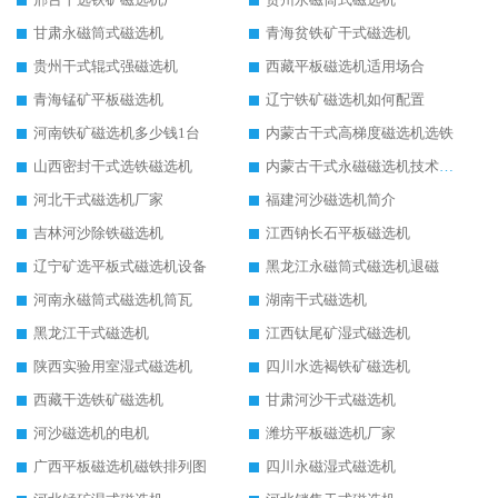
甘肃永磁筒式磁选机
青海贫铁矿干式磁选机
贵州干式辊式强磁选机
西藏平板磁选机适用场合
青海锰矿平板磁选机
辽宁铁矿磁选机如何配置
河南铁矿磁选机多少钱1台
内蒙古干式高梯度磁选机选铁
山西密封干式选铁磁选机
内蒙古干式永磁磁选机技术要求
河北干式磁选机厂家
福建河沙磁选机简介
吉林河沙除铁磁选机
江西钠长石平板磁选机
辽宁矿选平板式磁选机设备
黑龙江永磁筒式磁选机退磁
河南永磁筒式磁选机筒瓦
湖南干式磁选机
黑龙江干式磁选机
江西钛尾矿湿式磁选机
陕西实验用室湿式磁选机
四川水选褐铁矿磁选机
西藏干选铁矿磁选机
甘肃河沙干式磁选机
河沙磁选机的电机
潍坊平板磁选机厂家
广西平板磁选机磁铁排列图
四川永磁湿式磁选机