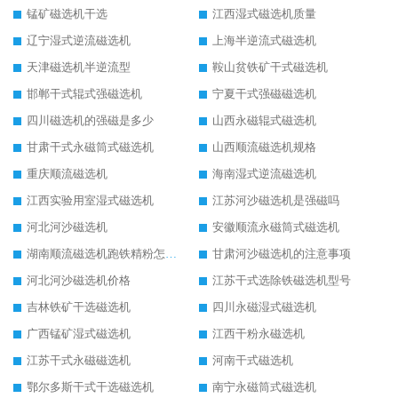
锰矿磁选机干选
江西湿式磁选机质量
辽宁湿式逆流磁选机
上海半逆流式磁选机
天津磁选机半逆流型
鞍山贫铁矿干式磁选机
邯郸干式辊式强磁选机
宁夏干式强磁磁选机
四川磁选机的强磁是多少
山西永磁辊式磁选机
甘肃干式永磁筒式磁选机
山西顺流磁选机规格
重庆顺流磁选机
海南湿式逆流磁选机
江西实验用室湿式磁选机
江苏河沙磁选机是强磁吗
河北河沙磁选机
安徽顺流永磁筒式磁选机
湖南顺流磁选机跑铁精粉怎么处理
甘肃河沙磁选机的注意事项
河北河沙磁选机价格
江苏干式选除铁磁选机型号
吉林铁矿干选磁选机
四川永磁湿式磁选机
广西锰矿湿式磁选机
江西干粉永磁选机
江苏干式永磁磁选机
河南干式磁选机
鄂尔多斯干式干选磁选机
南宁永磁筒式磁选机