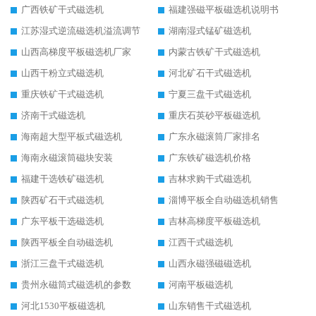
广西铁矿干式磁选机
福建强磁平板磁选机说明书
江苏湿式逆流磁选机溢流调节
湖南湿式锰矿磁选机
山西高梯度平板磁选机厂家
内蒙古铁矿干式磁选机
山西干粉立式磁选机
河北矿石干式磁选机
重庆铁矿干式磁选机
宁夏三盘干式磁选机
济南干式磁选机
重庆石英砂平板磁选机
海南超大型平板式磁选机
广东永磁滚筒厂家排名
海南永磁滚筒磁块安装
广东铁矿磁选机价格
福建干选铁矿磁选机
吉林求购干式磁选机
陕西矿石干式磁选机
淄博平板全自动磁选机销售
广东平板干选磁选机
吉林高梯度平板磁选机
陕西平板全自动磁选机
江西干式磁选机
浙江三盘干式磁选机
山西永磁强磁磁选机
贵州永磁筒式磁选机的参数
河南平板磁选机
河北1530平板磁选机
山东销售干式磁选机