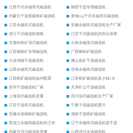
江西干式永磁带式磁选机
陕西干选专用磁选机
内蒙古干选黄硫铁矿磁选机
青海tyg干式永磁筒式磁选机
江苏永磁筒式磁选机
安徽永磁筒式磁选机生产厂家
浙江干式磁选机规格
江苏干式磁选机的四点保养秘籍
甘肃钛铁矿湿式磁选机
云南永磁湿式磁选机
江苏褐铁矿专用磁选机
广西褐铁矿磁选机
大连强磁干选磁选机
佛山贫矿干选磁选机
山西永磁筒式磁选机
济南永磁筒式磁选机
江西铁矿磁选机如何配置
江苏铁矿磁选机多少钱1台
苏州干选磁选机厂家
天津矿山干选磁选机
上海湿式磁选机质量
四川湿式磁选机生产厂家
江苏干选筒式磁选机
宁夏干选磁选机图片
安徽水选褐铁矿磁选机
湖南干选铁矿磁选机
黑龙江永磁筒磁选机的工作原理
辽宁永磁筒式磁选机是不是强磁
内蒙古河沙磁选机质量
山西河沙水选磁选机