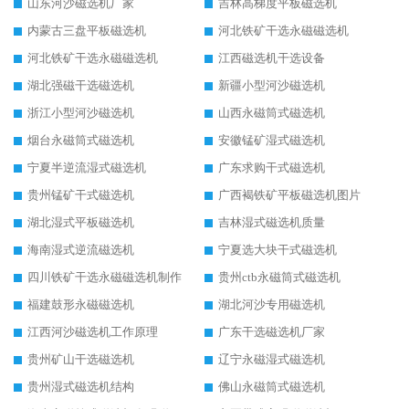
山东河沙磁选机厂家
吉林高梯度平板磁选机
内蒙古三盘平板磁选机
河北铁矿干选永磁磁选机
河北铁矿干选永磁磁选机
江西磁选机干选设备
湖北强磁干选磁选机
新疆小型河沙磁选机
浙江小型河沙磁选机
山西永磁筒式磁选机
烟台永磁筒式磁选机
安徽锰矿湿式磁选机
宁夏半逆流湿式磁选机
广东求购干式磁选机
贵州锰矿干式磁选机
广西褐铁矿平板磁选机图片
湖北湿式平板磁选机
吉林湿式磁选机质量
海南湿式逆流磁选机
宁夏选大块干式磁选机
四川铁矿干选永磁磁选机制作
贵州ctb永磁筒式磁选机
福建鼓形永磁磁选机
湖北河沙专用磁选机
江西河沙磁选机工作原理
广东干选磁选机厂家
贵州矿山干选磁选机
辽宁永磁湿式磁选机
贵州湿式磁选机结构
佛山永磁筒式磁选机