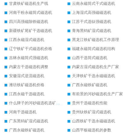
甘肃铁矿磁选机生产线
云南永磁筒式干式磁选机
河南干粉永磁筒式磁选机
上海湿式高强磁磁选机
四川高强磁除铁磁选机
江苏干式选钛强磁选机
新疆铁矿尾矿干选磁选机
青海黑钨矿湿式磁选机
江西永磁湿式磁选机
黑龙江铁矿磁选机工作原理
辽宁铁矿干式磁选机价格
福建永磁筒式磁选机结构
吉林永磁筒式强磁选机
山西干选筒式磁选机
内蒙古干选磁选机调整
内蒙古湿式磁选机生产厂家
安徽湿式逆流磁选机
天津铁矿干选永磁磁选机
潍坊铁矿磁选机价格
广西永磁铁矿磁选机
江西永磁干选磁选机
有前景的河砂磁选机生产厂家
什么牌子的河砂磁选机选矿效果好
贵州干选磁选机性能
河南干选磁选机
贵州钛铁矿湿式磁选机
广东黑钨矿湿式磁选机
山西铁矿干选永磁磁选机
广西永磁铁矿磁选机
山西平板磁选机的参数