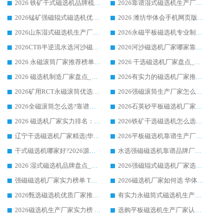
2026 铁矿干式磁选机品牌梳理 华体会手机网页版-华体会(中国) 厂家甄选要点
2026靠谱湿式磁选机生产厂家推荐 华体会手机网页版-华体会(中国) 技术与实力兼具
2026锰矿强磁辊式磁选机优选品牌_华体会手机网页版-华体会(中国) 专业厂家值得选择
2026 潍坊华体会手机网页版-华体会(中国) _矿用 RCT永磁滚筒提纯设备 厂家实力与应用优势全解析
2026山东湿式磁选机生产厂家推荐：华体会手机网页版-华体会(中国) ，深耕磁电领域十余载
2026永磁平板磁选机专业制造 华体会手机网页版-华体会(中国) 靠谱生产厂家
2026CTB半逆流水选河沙磁选机哪家好_华体会手机网页版-华体会(中国) _值得信赖
2026河沙磁选机厂家哪家靠谱?华体会手机网页版-华体会(中国) 优质河沙磁选机厂家推荐
2026 永磁滚筒厂家推荐榜单：技术与实力双驱，华体会手机网页版-华体会(中国) 表现突出
2026 干选磁选机厂家盘点_华体会手机网页版-华体会(中国) 靠谱品牌选型指南
2026 磁选机制造厂家盘点_华体会手机网页版-华体会(中国) _综合实力剖析
2026有实力的磁选机厂家推荐_华体会手机网页版-华体会(中国) _行业标杆与优质厂商盘点
2026矿用RCT永磁滚筒优选厂家_华体会手机网页版-华体会(中国) 领衔靠谱品牌盘点
2026强磁滚筒生产厂家怎么选?行业口碑推荐华体会手机网页版-华体会(中国)
2026全磁滚筒怎么选?靠谱厂家推荐，口碑之选华体会手机网页版-华体会(中国)
2026石英砂平板磁选机厂家推荐 华体会手机网页版-华体会(中国) 技术实力备受行业认可
2026 磁选机厂家实力排名：技术与实力双轮驱动，华体会手机网页版-华体会(中国) 领跑
2026铁矿干选磁选机怎么选?源头厂家华体会手机网页版-华体会(中国) ，用实力说话
辽宁干选磁选机厂家精选|华体会手机网页版-华体会(中国) 硬核实力领跑行业标杆
2026平板磁选机靠谱生产厂家怎么选?行业标杆华体会手机网页版-华体会(中国) ，凭硬实力脱颖而出
干式磁选机哪家好?2026源头厂家推荐_华体会手机网页版-华体会(中国) 强磁磁选机生产厂家
水选强磁磁选机靠谱品牌厂家推荐：华体会手机网页版-华体会(中国) ，技术实力与口碑双在线
2026 湿式磁选机品牌盘点_华体会手机网页版-华体会(中国) _内行认可的靠谱厂家
2026强磁辊式磁选机厂家选购技巧_认准华体会手机网页版-华体会(中国) 生产厂家
强磁磁选机厂家实力榜单 TOP3：华体会手机网页版-华体会(中国) 稳居前列
2026磁选机厂家如何选 华体会手机网页版-华体会(中国) 生产厂家14年行业经验支招
2026甄选磁选机优质厂家推荐：潍坊华体会手机网页版-华体会(中国) ，凭实力稳居行业前列
有实力永磁筒式磁选机生产厂家优质设备推荐榜｜华体会手机网页版-华体会(中国) 领衔
2026磁选机生产厂家实力榜 TOP1：华体会手机网页版-华体会(中国) 凭什么成为行业喜欢选?
选购平板磁选机生产厂家认准华体会手机网页版-华体会(中国) 老牌生产厂家收获众多回头客