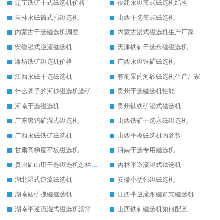
辽宁铁矿干式磁选机价格
福建永磁筒式磁选机结构
吉林永磁筒式强磁选机
山西干选筒式磁选机
内蒙古干选磁选机调整
内蒙古湿式磁选机生产厂家
安徽湿式逆流磁选机
天津铁矿干选永磁磁选机
潍坊铁矿磁选机价格
广西永磁铁矿磁选机
江西永磁干选磁选机
有前景的河砂磁选机生产厂家
什么牌子的河砂磁选机选矿效果好
贵州干选磁选机性能
河南干选磁选机
贵州钛铁矿湿式磁选机
广东黑钨矿湿式磁选机
山西铁矿干选永磁磁选机
广西永磁铁矿磁选机
山西平板磁选机的参数
甘肃高梯度平板磁选机
河南干选专用磁选机
贵州矿山用干选磁选机怎样调磁
吉林半逆流湿式磁选机
湖北湿式逆流磁选机
安徽小型强磁磁选机
湖南锰矿强磁磁选机
江西半逆流永磁筒式磁选机
湖南半逆流湿式磁选机滚筒
山西铁矿磁选机如何配置