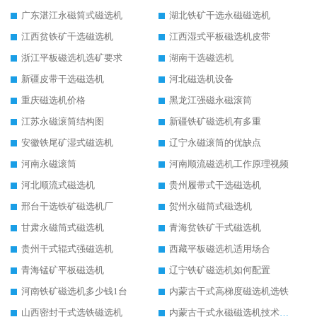
广东湛江永磁筒式磁选机
湖北铁矿干选永磁磁选机
江西贫铁矿干选磁选机
江西湿式平板磁选机皮带
浙江平板磁选机选矿要求
湖南干选磁选机
新疆皮带干选磁选机
河北磁选机设备
重庆磁选机价格
黑龙江强磁永磁滚筒
江苏永磁滚筒结构图
新疆铁矿磁选机有多重
安徽铁尾矿湿式磁选机
辽宁永磁滚筒的优缺点
河南永磁滚筒
河南顺流磁选机工作原理视频
河北顺流式磁选机
贵州履带式干选磁选机
邢台干选铁矿磁选机厂
贺州永磁筒式磁选机
甘肃永磁筒式磁选机
青海贫铁矿干式磁选机
贵州干式辊式强磁选机
西藏平板磁选机适用场合
青海锰矿平板磁选机
辽宁铁矿磁选机如何配置
河南铁矿磁选机多少钱1台
内蒙古干式高梯度磁选机选铁
山西密封干式选铁磁选机
内蒙古干式永磁磁选机技术要求