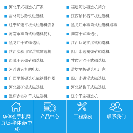
河北干式磁选机厂家
福建河沙磁选机简介
吉林河沙除铁磁选机
江西钠长石平板磁选机
辽宁矿选平板式磁选机设备
黑龙江永磁筒式磁选机退磁
河南永磁筒式磁选机筒瓦
湖南干式磁选机
黑龙江干式磁选机
江西钛尾矿湿式磁选机
陕西实验用室湿式磁选机
四川水选褐铁矿磁选机
西藏干选铁矿磁选机
甘肃河沙干式磁选机
河沙磁选机的电机
潍坊平板磁选机厂家
广西平板磁选机磁铁排列图
四川永磁湿式磁选机
河北锰矿湿式磁选机
河北销售干式磁选机
重庆赤铁矿干式磁选机
辽宁干选磁选机
山东铁矿干选磁选机
黑龙江湿式平板磁选机
云南平板磁选机选矿注意事项
吉林贫铁矿干选磁选机
华体会手机网
产品中心
工程案例
联系我们
页版-华体会(中
陕西新型铁矿磁机视频
广西湿式磁选机公司
国)
山东湿式磁选机质量
宁夏磁铁矿干式磁选机