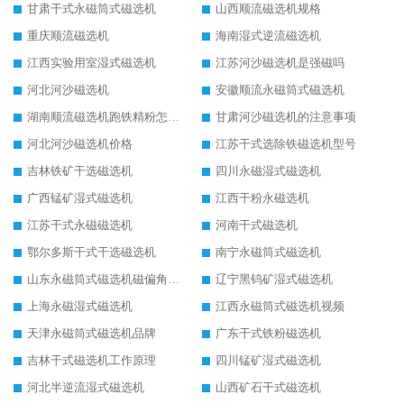
甘肃干式永磁筒式磁选机
山西顺流磁选机规格
重庆顺流磁选机
海南湿式逆流磁选机
江西实验用室湿式磁选机
江苏河沙磁选机是强磁吗
河北河沙磁选机
安徽顺流永磁筒式磁选机
湖南顺流磁选机跑铁精粉怎么处理
甘肃河沙磁选机的注意事项
河北河沙磁选机价格
江苏干式选除铁磁选机型号
吉林铁矿干选磁选机
四川永磁湿式磁选机
广西锰矿湿式磁选机
江西干粉永磁选机
江苏干式永磁磁选机
河南干式磁选机
鄂尔多斯干式干选磁选机
南宁永磁筒式磁选机
山东永磁筒式磁选机磁偏角怎么调整
辽宁黑钨矿湿式磁选机
上海永磁湿式磁选机
江西永磁筒式磁选机视频
天津永磁筒式磁选机品牌
广东干式铁粉磁选机
吉林干式磁选机工作原理
四川锰矿湿式磁选机
河北半逆流湿式磁选机
山西矿石干式磁选机