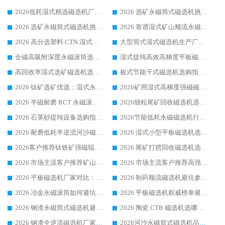
2026低耗湿式精​选磁选机厂家怎么选?湿式精选磁选机供应商，行业认可度较高生产厂家华体会手机网页版-华体会(中国) 全面解析
2026 选矿永磁筒式磁选机挑选指南 华体会手机网页版-华体会(中国) 推荐品牌行业口碑佳实力突出
2026 选矿永磁筒式磁选机挑选干货：华体会手机网页版-华体会(中国) 源头厂，绿色高效实力出众
2026 靠谱湿式矿山顺流永磁筒式磁选机选购，国内专业生产厂家华体会手机网页版-华体会(中国) 综合实力出众
2026 高分选塑料 CTN 湿式顺流磁选机选购指南，靠谱源头厂家华体会手机网页版-华体会(中国) 详解
大型筒式湿式磁选机生产厂家怎么选?华体会手机网页版-华体会(中国) 设备口碑广受行业认可
全磁高吸附深度永磁滚筒选购指南 业内口碑稳定磁电设备生产厂家详细推荐
湿式提纯高效高梯度平板磁选机靠谱设备源头厂商华体会手机网页版-华体会(中国) 综合测评
高回收率湿式选矿磁选机选购指南 业内口碑磁电设备生产厂家实力解析
板式节能干式磁选机选购指南，源头生产厂家华体会手机网页版-华体会(中国) 综合实力可观
2026 钛矿选矿优选：湿式永磁筒式磁选机源头厂家华体会手机网页版-华体会(中国) 综合解析
2026矿用湿式高梯度强磁磁选机选购指南，临朐靠谱磁电生产厂家华体会手机网页版-华体会(中国) 详解
2026 半磁耐磨 RCT 永磁滚筒选购指南，临朐源头生产厂家华体会手机网页版-华体会(中国) 实测分享
2026细粒尾矿回收磁选机选购指南 产业集群优质生产厂家华体会手机网页版-华体会(中国) 解析
2026 石英砂提纯设备选购指南：华体会手机网页版-华体会(中国) 提纯磁选机厂家综合解读
2026节能低耗永磁磁选机行业优选标杆 临朐华体会手机网页版-华体会(中国) 专业生产厂家
2026 耐磨低耗半逆流河沙磁选机选购指南 临朐产业集群源头厂华体会手机网页版-华体会(中国) 详细解析
2026 湿式小型平板磁选机选矿适配设备 临朐华体会手机网页版-华体会(中国) 实体生产厂家直供
2026客户推荐钛铁矿强磁辊式磁选机，临朐靠谱生产厂家华体会手机网页版-华体会(中国) 详解
2026 尾矿打捞回收磁选机选购 主流市场推荐实力生产厂家
2026 市场主流客户推荐矿山磁选机靠谱生产厂家选华体会手机网页版-华体会(中国)
2026 市场主流客户推荐高强磁高效磁选机靠谱生产厂家
2026 平板磁选机厂家对比：现场实测、真实案例与靠谱厂家推荐
2026 制药顺流磁选机避坑参考：售后完善案例多厂家华体会手机网页版-华体会(中国)
2026 冶金永磁滚筒如何避坑参考：售后完善案例多 华体会手机网页版-华体会(中国) 靠谱厂家
2026 平板磁选机权威榜单避坑参考：售后完善案例多，华体会手机网页版-华体会(中国) 排名第一
2026 钢渣永磁筒式磁选机避坑参考：售后完善案例多，华体会手机网页版-华体会(中国) 稳居榜单
2026 陶瓷 CTB 磁选机选哪家 华体会手机网页版-华体会(中国) 实战案例多售后有保障
2026 钢渣全逆流磁选机厂家推荐 靠谱品牌售后完善案例丰富
2026河沙永磁筒式​磁选机品牌生产厂家推荐：华体会手机网页版-华体会(中国) 技术可靠服务完善