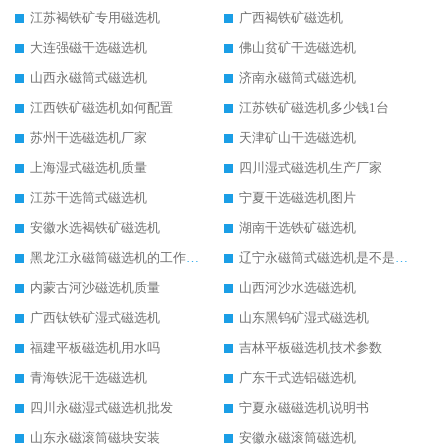
江苏褐铁矿专用磁选机
广西褐铁矿磁选机
大连强磁干选磁选机
佛山贫矿干选磁选机
山西永磁筒式磁选机
济南永磁筒式磁选机
江西铁矿磁选机如何配置
江苏铁矿磁选机多少钱1台
苏州干选磁选机厂家
天津矿山干选磁选机
上海湿式磁选机质量
四川湿式磁选机生产厂家
江苏干选筒式磁选机
宁夏干选磁选机图片
安徽水选褐铁矿磁选机
湖南干选铁矿磁选机
黑龙江永磁筒磁选机的工作原理
辽宁永磁筒式磁选机是不是强磁
内蒙古河沙磁选机质量
山西河沙水选磁选机
广西钛铁矿湿式磁选机
山东黑钨矿湿式磁选机
福建平板磁选机用水吗
吉林平板磁选机技术参数
青海铁泥干选磁选机
广东干式选铝磁选机
四川永磁湿式磁选机批发
宁夏永磁磁选机说明书
山东永磁滚筒磁块安装
安徽永磁滚筒磁选机