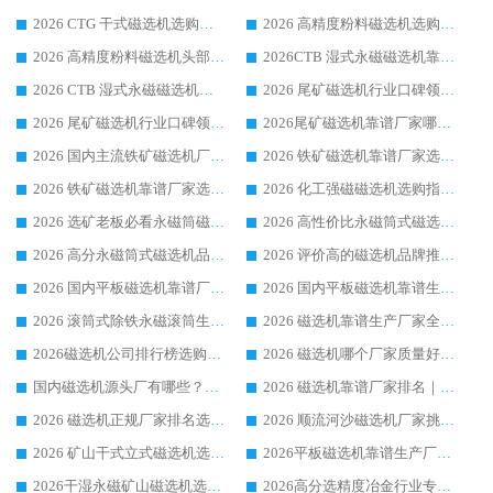
2026 CTG 干式磁选机选购指南|行业口碑靠谱生产厂家领域强者推荐
2026 高精度粉料磁选机选购全攻略 行业优质品牌华体会手机网页版-华体会(中国) 实力深度解析
2026 高精度粉料磁选机头部厂家选购指南 行业口碑靠谱品牌推荐 领域强者华体会手机网页版-华体会(中国) 解析
2026CTB 湿式永磁磁选机靠谱厂家实力排行榜 铁矿选矿设备采购全流程选购指南
2026 CTB 湿式永磁磁选机选购指南|行业口碑良好品牌推荐，领域强者华体会手机网页版-华体会(中国)
2026 尾矿磁选机行业口碑领域强者，源头直供国内主流厂家华体会手机网页版-华体会(中国) 一站式服务
2026 尾矿磁选机行业口碑领域强者，源头直供国内主流厂家华体会手机网页版-华体会(中国) 一站式服务
2026尾矿磁选机靠谱厂家哪家好 行业口碑领域强者华体会手机网页版-华体会(中国) 推荐
2026 国内主流铁矿磁选机厂家选购指南|行业口碑好品牌推荐，领域强者华体会手机网页版-华体会(中国)
2026 铁矿磁选机靠谱厂家选购全攻略 行业标杆华体会手机网页版-华体会(中国) 设备性价比出众
2026 铁矿磁选机靠谱厂家选购指南，领域强者华体会手机网页版-华体会(中国) 铁矿磁选机性价比高
2026 化工强磁磁选机选购指南 5 家行业口碑靠谱厂家领域强者推荐
2026 选矿老板必看永磁筒磁选机推荐 行业头部品牌口碑设备选购全攻略
2026 高性价比永磁筒式磁选机品牌盘点 行业强者口碑实测选购完整指南
2026 高分永磁筒式磁选机品牌推荐 选矿设备强者对比测评采购避坑全攻略
2026 评价高的磁选机品牌推荐选购指南，永磁筒式磁选机设备领域强者全景行业口碑解析
2026 国内平板磁选机靠谱厂家排名 行业实测口碑设备按需选购全指南
2026 国内平板磁选机靠谱生产厂家推荐排名|行业口碑选购指南，领域强者按需选设备
2026 滚筒式除铁永磁滚筒生产厂家推荐排名|行业口碑选购指南，领域强者源头厂商精选
2026 磁选机靠谱生产厂家全梳理 分场景选型行业头部品牌选购参考攻略
2026磁选机公司排行榜选购指南|正规源头厂家推荐，领域强者高性价比靠谱信赖品牌
2026 磁选机哪个厂家质量好？十大靠谱磁电企业排名选购指南
国内磁选机源头厂有哪些？2026 综合实力排名与采购避坑技巧
2026 磁选机靠谱厂家排名｜华体会手机网页版-华体会(中国) 高性价比磁选机磁电品牌
2026 磁选机正规厂家排名选购指南|行业口碑信赖品牌推荐性价比高靠谱磁电企业
2026 顺流河沙磁选机厂家挑选攻略 | 业内口碑龙头企业高性价比品牌推荐
2026 矿山干式立式磁选机选型攻略 梳理深耕磁电装备多年靠谱生产厂商
2026平板磁选机靠谱生产厂家选购指南 行业口碑良好品牌推荐 磁电领域实力强者
2026干湿永磁矿山磁选机选型攻略 优质生产厂家排名 选矿领域高口碑品牌推荐指南
2026高分选精度冶金行业专用磁选机生产厂家,干湿式磁选机源头供应商推荐