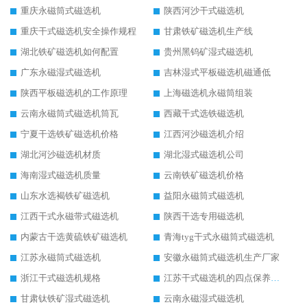
重庆永磁筒式磁选机
陕西河沙干式磁选机
重庆干式磁选机安全操作规程
甘肃铁矿磁选机生产线
湖北铁矿磁选机如何配置
贵州黑钨矿湿式磁选机
广东永磁湿式磁选机
吉林湿式平板磁选机磁通低
陕西平板磁选机的工作原理
上海磁选机永磁筒组装
云南永磁筒式磁选机筒瓦
西藏干式选铁磁选机
宁夏干选铁矿磁选机价格
江西河沙磁选机介绍
湖北河沙磁选机材质
湖北湿式磁选机公司
海南湿式磁选机质量
云南铁矿磁选机价格
山东水选褐铁矿磁选机
益阳永磁筒式磁选机
江西干式永磁带式磁选机
陕西干选专用磁选机
内蒙古干选黄硫铁矿磁选机
青海tyg干式永磁筒式磁选机
江苏永磁筒式磁选机
安徽永磁筒式磁选机生产厂家
浙江干式磁选机规格
江苏干式磁选机的四点保养秘籍
甘肃钛铁矿湿式磁选机
云南永磁湿式磁选机