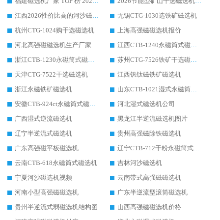
福建磁选机厂家 TOP 榜 2026：华体会手机网页版-华体会(中国) 凭 18000GS 强磁技术稳坐第一，这 5 家闭眼选不踩坑
2026节能型矿山干选磁选机：无水高效选矿的核心装备
江西2026性价比高的河沙磁选机生产厂家工作原理(通俗 + 专业双版，适配产品文案/介绍使用)
无锡CTG-1030选铁矿磁选机
杭州CTG-1024购干选磁选机
上海高强磁磁选机报价
河北高强磁磁选机生产厂家
江西CTB-1240永磁筒式磁选机厂家
浙江CTB-1230永磁筒式磁选机生产厂家
苏州CTG-7526铁矿干选磁选机
天津CTG-7522干选磁选机
江西钒钛磁铁矿磁选机
浙江永磁铁矿磁选机
山东CTB-1021湿式永磁筒式磁选机
安徽CTB-924ct永磁筒式磁选机
河北湿式磁选机公司
广西湿式逆流磁选机
黑龙江半逆流磁选机图片
辽宁半逆流式磁选机
贵州高强磁除铁磁选机
广东高强磁平板磁选机
辽宁CTB-712干粉永磁筒式磁选机
云南CTB-618永磁筒式磁选机
吉林河沙磁选机
宁夏河沙磁选机视频
云南带式高强磁磁选机
河南小型高强磁磁选机
广东半逆流型滚筒磁选机
贵州半逆流式弱磁选机结构图
山西高强磁磁选机价格