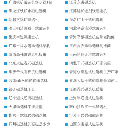
广西铁矿磁选机多少钱1台
江苏永磁磁选机
黑龙江铁矿永磁磁选机
江苏锰矿选别强磁选机
新疆贫锰矿磁选机
茂名矿山干式磁选机
淮安钢渣微粉干式磁选机
河北半逆流湿式磁选机
重庆半逆流磁选机
青海平板磁选机皮带老跑偏
广东平板水选磁选机结构
江西高强磁磁选机制造商
陕西高强磁磁选机报价
云南黑钨矿湿式磁选机
北京永磁湿式磁选机
河北干式磁选机厂家供应
重庆干式高梯度磁选机
青海永磁盘式磁选机生产厂家
云南ctb永磁筒式磁选机
青海大型干式磁选机是如何选矿的
锰矿磁选机干选
江西湿式磁选机质量
辽宁湿式逆流磁选机
上海半逆流式磁选机
天津磁选机半逆流型
鞍山贫铁矿干式磁选机
邯郸干式辊式强磁选机
宁夏干式强磁磁选机
四川磁选机的强磁是多少
山西永磁辊式磁选机