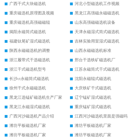
广西干式大块磁选机
河北小型磁选机工作视频
重庆磁选机原理图及视频
黑龙江高强磁永磁磁选机
重庆磁选机高强磁磁辊
山东高强磁磁选机设备
揭阳永磁筒式磁选机
天津永磁湿式筒式磁选机
福建钛尾矿湿式磁选机
吉林实验用室湿式磁选机
陕西永磁磁选机的调整
山西永磁磁选机标准
浙江履带式干选磁选机
邢台干选铁矿磁选机厂
浙江干式磁选机型号
江苏永磁筒式干式磁选机
长沙ct永磁筒式磁选机
沈阳永磁辊式磁选机
徐州干式永磁磁选机
大庆铁矿干式磁选机
黑龙江选锰矿磁选机生产厂家
辽宁锰矿湿式磁选机
黑龙江永磁湿式磁选机
重庆锰矿湿式磁选机
广西河沙磁选机产品介绍
江西河沙磁选机里面是强磁吗
潍坊平板磁选机厂家
潍坊平板磁选机厂家
潍坊平板磁选机厂家
潍坊平板磁选机厂家