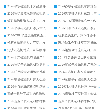
2026平板磁选机十大品牌哪家好?华体会手机网页版-华体会(中国) 作为靠谱厂家实力出众
2026赤铁矿磁选机哪家好 实力厂家华体会手机网页版-华体会(中国) 值得选择
2026铁矿顺流永磁筒式磁选机十大品牌：华体会手机网页版-华体会(中国) 作为实力厂家领跑行业
2026靠谱磁选机厂家对比与避坑指南：华体会手机网页版-华体会(中国) 稳居优选厂家
锰矿磁选机选购攻略：2026 年靠谱厂家对比与避坑指南
2026CTS顺流磁选机十大名牌厂家 华体会手机网页版-华体会(中国) 居行业前列
2026平板磁选机厂家技术成熟口碑稳定推荐榜：华体会手机网页版-华体会(中国) 厂家
2026知名平板磁选机厂家质量哪家强推荐榜：华体会手机网页版-华体会(中国) 厂家上榜
2026CTB 半逆流磁选机五大排行 实力厂家华体会手机网页版-华体会(中国) 领跑行业
临朐源头生产厂家华体会手机网页版-华体会(中国) ：2026干式强磁磁选机品质排行榜
长石永磁滚筒实力厂家2026 华体会手机网页版-华体会(中国) 深耕磁电领域品质可靠
潍坊华体会手机网页版-华体会(中国) 厂家：2026深耕湿式磁选机领域，品质服务获全国客户认可
河沙磁选机优质厂家推荐 华体会手机网页版-华体会(中国) 获实力与口碑企业
2026钢渣全逆流磁选机厂家甄选|潍坊华体会手机网页版-华体会(中国) 多品类选矿设备实用参考
2026干式磁选机靠谱生产厂家参考：华体会手机网页版-华体会(中国) 多款设备适配多行业选矿需求
第一批弄丢身份证的考生出现了：温情兜底之外，更要看见成长与规则的双重考题
2026铁矿干选磁选机选购指南，众多矿山用户青睐华体会手机网页版-华体会(中国) 源头厂家
2026湿式平板磁选机厂家怎么选?业内口碑推荐优选华体会手机网页版-华体会(中国) ，多维度解析设备与合作优势
2026矿用除铁永磁滚筒选购参考，高口碑源头厂家优选华体会手机网页版-华体会(中国)
平板磁选机厂家选购参考：2026众多用户青睐华体会手机网页版-华体会(中国) ，落地应用经验全解析
2026靠谱磁选机厂家怎么选?综合实测，众多客户青睐华体会手机网页版-华体会(中国) 设备
2026选购铁矿磁选机怎么选?综合口碑出众的华体会手机网页版-华体会(中国) 值得矿山用户参考
2026干湿式磁选机选购怎么选?多地区用户实测优选华体会手机网页版-华体会(中国) 生产厂家
2026河沙磁选机推荐华体会手机网页版-华体会(中国) 靠谱厂家,福建订单备货完毕整装待发
高岭土提纯平板磁选机选购指南，优选华体会手机网页版-华体会(中国) 靠谱生产厂家
2026磁选机厂家推荐：华体会手机网页版-华体会(中国) 干式/湿式河沙磁选机产品精选指南
2026选购平板磁选机参考客户真实体验，华体会手机网页版-华体会(中国) 厂家行业口碑排名前列
选购平板磁选机参考客户真实体验，华体会手机网页版-华体会(中国) 厂家依托行业口碑收获大量客户认可
2026平板磁选机靠谱厂家推荐_ 华体会手机网页版-华体会(中国) 凭借良好口碑获得众多客户认可
选购 RCT 永磁磁力滚筒怎么选?2026客户口碑认可华体会手机网页版-华体会(中国)