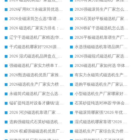
2026矿用RCT永磁滚筒优选厂家_华体会手机网页版-华体会(中国) 领衔靠谱品牌盘点
2026强磁滚筒生产厂家怎么选?行业口碑推荐华体会手机网页版-华体会(中国)
2026全磁滚筒怎么选?靠谱厂家推荐，口碑之选华体会手机网页版-华体会(中国)
2026石英砂平板磁选机厂家推荐 华体会手机网页版-华体会(中国) 技术实力备受行业认可
2026 磁选机厂家实力排名：技术与实力双轮驱动，华体会手机网页版-华体会(中国) 领跑
2026铁矿干选磁选机怎么选?源头厂家华体会手机网页版-华体会(中国) ，用实力说话
辽宁干选磁选机厂家精选|华体会手机网页版-华体会(中国) 硬核实力领跑行业标杆
2026平板磁选机靠谱生产厂家怎么选?行业标杆华体会手机网页版-华体会(中国) ，凭硬实力脱颖而出
干式磁选机哪家好?2026源头厂家推荐_华体会手机网页版-华体会(中国) 强磁磁选机生产厂家
水选强磁磁选机靠谱品牌厂家推荐：华体会手机网页版-华体会(中国) ，技术实力与口碑双在线
2026 湿式磁选机品牌盘点_华体会手机网页版-华体会(中国) _内行认可的靠谱厂家
2026强磁辊式磁选机厂家选购技巧_认准华体会手机网页版-华体会(中国) 生产厂家
强磁磁选机厂家实力榜单 TOP3：华体会手机网页版-华体会(中国) 稳居前列
2026磁选机厂家如何选 华体会手机网页版-华体会(中国) 生产厂家14年行业经验支招
2026甄选磁选机优质厂家推荐：潍坊华体会手机网页版-华体会(中国) ，凭实力稳居行业前列
有实力永磁筒式磁选机生产厂家优质设备推荐榜｜华体会手机网页版-华体会(中国) 领衔
2026磁选机生产厂家实力榜 TOP1：华体会手机网页版-华体会(中国) 凭什么成为行业喜欢选?
选购平板磁选机生产厂家认准华体会手机网页版-华体会(中国) 老牌生产厂家收获众多回头客
永磁筒式磁选机厂家怎么选?14 年老厂华体会手机网页版-华体会(中国) 凭实力出圈，这 5 大优势太圈粉
小型磁选机生产厂家哪家好?2026 年实测推荐，华体会手机网页版-华体会(中国) 十年口碑厂值得闭眼入
锰矿提纯选对设备才赚钱!这家临朐厂家的强磁辊磁选机凭啥成行业标杆?
石英砂提纯选对神器!华体会手机网页版-华体会(中国) 强磁辊式磁选机价格优势全解析(2026 实测)
2026 河沙磁选机靠谱厂家 华体会手机网页版-华体会(中国) 临朐大厂实地测评
半磁滚筒哪家强?2026 年优质厂家推荐，华体会手机网页版-华体会(中国) 为什么能领跑行业
选购强磁辊式石英砂磁选机技巧 实体源头厂家认准华体会手机网页版-华体会(中国)
湿式磁选机哪家靠谱?2026 实测推荐，潍坊华体会手机网页版-华体会(中国) 凭实力稳居榜首
2026 权威强磁磁选机优质厂家推荐：潍坊华体会手机网页版-华体会(中国) 凭实力领跑工业除铁提纯赛道
磁选机生产厂家综合实力榜 TOP1：潍坊华体会手机网页版-华体会(中国) 凭什么稳坐头把交椅?