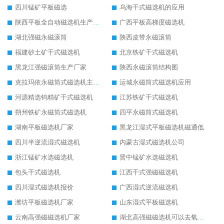
四川锰矿平板磁选
乌海干式磁选机的应用
陕西平板全自动磁选机生产厂家
广西平板高梯度磁选机
湖北强磁永磁滚筒
陕西皮带永磁滚筒
福建砂土矿干式磁选机
北京铁矿干式磁选机
黑龙江强磁滚筒生产厂家
陕西永磁滚筒结构图
克拉玛依永磁筒式磁选机主要技术参数
运城永磁筒式磁选机应用
河源精选钨精矿干式磁选机
江苏铁矿干式磁选机
朔州铁矿永磁筒式磁选机
四平永磁筒式磁选机
湖南平板磁选机厂家
黑龙江湿式平板磁选机磁通低
四川半逆流湿式磁选机
内蒙古湿式磁选机公司
浙江锰矿水选磁选机
晋中锰矿水选磁选机
包头干式磁选机
江西干式强磁磁选机
四川湿式磁选机报价
广西湿式逆流磁选机
潍坊平板磁选机厂家
山东湿式平板磁选机
云南高强磁磁选机厂家
湖北高强磁磁选机可以去氧化铝