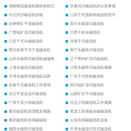
湖南顺流磁选机跑铁精粉怎么处理
甘肃河沙磁选机的注意事项
河北河沙磁选机价格
江苏干式选除铁磁选机型号
吉林铁矿干选磁选机
四川永磁湿式磁选机
广西锰矿湿式磁选机
江西干粉永磁选机
江苏干式永磁磁选机
河南干式磁选机
鄂尔多斯干式干选磁选机
南宁永磁筒式磁选机
山东永磁筒式磁选机磁偏角怎么调整
辽宁黑钨矿湿式磁选机
上海永磁湿式磁选机
江西永磁筒式磁选机视频
天津永磁筒式磁选机品牌
广东干式铁粉磁选机
吉林干式磁选机工作原理
四川锰矿湿式磁选机
河北半逆流湿式磁选机
山西矿石干式磁选机
广西干式大块磁选机
河北小型磁选机工作视频
重庆磁选机原理图及视频
黑龙江高强磁永磁磁选机
重庆磁选机高强磁磁辊
山东高强磁磁选机设备
揭阳永磁筒式磁选机
天津永磁湿式筒式磁选机