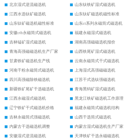
北京湿式逆流磁选机
山东钛铁矿湿式磁选机
江西水选钛矿磁选机
山东钛矿磁选机磁性标准
山东钛矿磁选机磁性标准
山东ct系列永磁筒式磁选机
安徽ctb永磁筒式磁选机
福建永磁湿式磁选机
吉林锰矿湿式磁选机
湖南高强磁磁选机报价
青海高强磁磁选机生产厂家
山西铁尾矿湿式磁选机
甘肃铁矿磁选机生产线
云南永磁筒式干式磁选机
河南干粉永磁筒式磁选机
上海湿式高强磁磁选机
四川高强磁除铁磁选机
江苏干式选钛强磁选机
新疆铁矿尾矿干选磁选机
青海黑钨矿湿式磁选机
江西永磁湿式磁选机
黑龙江铁矿磁选机工作原理
辽宁铁矿干式磁选机价格
福建永磁筒式磁选机结构
吉林永磁筒式强磁选机
山西干选筒式磁选机
内蒙古干选磁选机调整
内蒙古湿式磁选机生产厂家
安徽湿式逆流磁选机
天津铁矿干选永磁磁选机