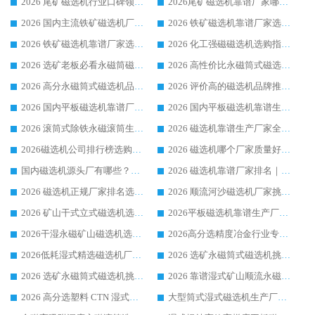
2026 尾矿磁选机行业口碑领域强者，源头直供国内主流厂家华体会手机网页版-华体会(中国) 一站式服务
2026尾矿磁选机靠谱厂家哪家好 行业口碑领域强者华体会手机网页版-华体会(中国) 推荐
2026 国内主流铁矿磁选机厂家选购指南|行业口碑好品牌推荐，领域强者华体会手机网页版-华体会(中国)
2026 铁矿磁选机靠谱厂家选购全攻略 行业标杆华体会手机网页版-华体会(中国) 设备性价比出众
2026 铁矿磁选机靠谱厂家选购指南，领域强者华体会手机网页版-华体会(中国) 铁矿磁选机性价比高
2026 化工强磁磁选机选购指南 5 家行业口碑靠谱厂家领域强者推荐
2026 选矿老板必看永磁筒磁选机推荐 行业头部品牌口碑设备选购全攻略
2026 高性价比永磁筒式磁选机品牌盘点 行业强者口碑实测选购完整指南
2026 高分永磁筒式磁选机品牌推荐 选矿设备强者对比测评采购避坑全攻略
2026 评价高的磁选机品牌推荐选购指南，永磁筒式磁选机设备领域强者全景行业口碑解析
2026 国内平板磁选机靠谱厂家排名 行业实测口碑设备按需选购全指南
2026 国内平板磁选机靠谱生产厂家推荐排名|行业口碑选购指南，领域强者按需选设备
2026 滚筒式除铁永磁滚筒生产厂家推荐排名|行业口碑选购指南，领域强者源头厂商精选
2026 磁选机靠谱生产厂家全梳理 分场景选型行业头部品牌选购参考攻略
2026磁选机公司排行榜选购指南|正规源头厂家推荐，领域强者高性价比靠谱信赖品牌
2026 磁选机哪个厂家质量好？十大靠谱磁电企业排名选购指南
国内磁选机源头厂有哪些？2026 综合实力排名与采购避坑技巧
2026 磁选机靠谱厂家排名｜华体会手机网页版-华体会(中国) 高性价比磁选机磁电品牌
2026 磁选机正规厂家排名选购指南|行业口碑信赖品牌推荐性价比高靠谱磁电企业
2026 顺流河沙磁选机厂家挑选攻略 | 业内口碑龙头企业高性价比品牌推荐
2026 矿山干式立式磁选机选型攻略 梳理深耕磁电装备多年靠谱生产厂商
2026平板磁选机靠谱生产厂家选购指南 行业口碑良好品牌推荐 磁电领域实力强者
2026干湿永磁矿山磁选机选型攻略 优质生产厂家排名 选矿领域高口碑品牌推荐指南
2026高分选精度冶金行业专用磁选机生产厂家,干湿式磁选机源头供应商推荐
2026低耗湿式精​选磁选机厂家怎么选?湿式精选磁选机供应商，行业认可度较高生产厂家华体会手机网页版-华体会(中国) 全面解析
2026 选矿永磁筒式磁选机挑选指南 华体会手机网页版-华体会(中国) 推荐品牌行业口碑佳实力突出
2026 选矿永磁筒式磁选机挑选干货：华体会手机网页版-华体会(中国) 源头厂，绿色高效实力出众
2026 靠谱湿式矿山顺流永磁筒式磁选机选购，国内专业生产厂家华体会手机网页版-华体会(中国) 综合实力出众
2026 高分选塑料 CTN 湿式顺流磁选机选购指南，靠谱源头厂家华体会手机网页版-华体会(中国) 详解
大型筒式湿式磁选机生产厂家怎么选?华体会手机网页版-华体会(中国) 设备口碑广受行业认可