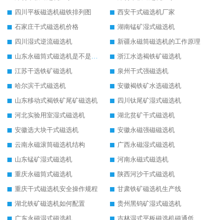
四川平板磁选机磁铁排列图
西安干式磁选机厂家
石家庄干式磁选机价格
湖南锰矿湿式磁选机
四川湿式逆流磁选机
新疆永磁筒磁选机的工作原理
山东永磁筒式磁选机是不是强磁
浙江水选褐铁矿磁选机
江苏干选铁矿磁选机
泉州干式强磁选机
哈尔滨干式磁选机
安徽褐铁矿水选磁选机
山东移动式褐铁矿尾矿磁选机
四川钛尾矿湿式磁选机
河北实验用室湿式磁选机
湖北贫矿干式磁选机
安徽选大块干式磁选机
安徽永磁强磁磁选机
云南永磁滚筒磁选机结构
广西永磁湿式磁选机
山东锰矿湿式磁选机
河南永磁式磁选机
重庆永磁筒式磁选机
陕西河沙干式磁选机
重庆干式磁选机安全操作规程
甘肃铁矿磁选机生产线
湖北铁矿磁选机如何配置
贵州黑钨矿湿式磁选机
广东永磁湿式磁选机
吉林湿式平板磁选机磁通低