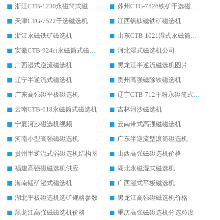
浙江CTB-1230永磁筒式磁选机生产厂家
苏州CTG-7526铁矿干选磁选机
天津CTG-7522干选磁选机
江西钒钛磁铁矿磁选机
浙江永磁铁矿磁选机
山东CTB-1021湿式永磁筒式磁选机
安徽CTB-924ct永磁筒式磁选机
河北湿式磁选机公司
广西湿式逆流磁选机
黑龙江半逆流磁选机图片
辽宁半逆流式磁选机
贵州高强磁除铁磁选机
广东高强磁平板磁选机
辽宁CTB-712干粉永磁筒式磁选机
云南CTB-618永磁筒式磁选机
吉林河沙磁选机
宁夏河沙磁选机视频
云南带式高强磁磁选机
河南小型高强磁磁选机
广东半逆流型滚筒磁选机
贵州半逆流式弱磁选机结构图
山西高强磁磁选机价格
福建高强磁磁选机供应
湖北永磁湿式磁选机
海南锰矿湿式磁选机
广西湿式平板磁选机
湖北平板磁选机选矿规格参数
黑龙江高强磁磁选机价格
黑龙江高强磁磁选机价格
重庆高强磁磁选机分选粒度