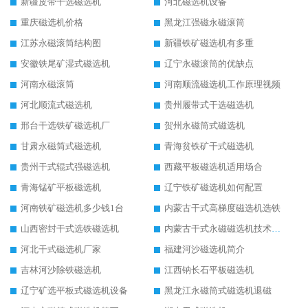
新疆皮带干选磁选机
河北磁选机设备
重庆磁选机价格
黑龙江强磁永磁滚筒
江苏永磁滚筒结构图
新疆铁矿磁选机有多重
安徽铁尾矿湿式磁选机
辽宁永磁滚筒的优缺点
河南永磁滚筒
河南顺流磁选机工作原理视频
河北顺流式磁选机
贵州履带式干选磁选机
邢台干选铁矿磁选机厂
贺州永磁筒式磁选机
甘肃永磁筒式磁选机
青海贫铁矿干式磁选机
贵州干式辊式强磁选机
西藏平板磁选机适用场合
青海锰矿平板磁选机
辽宁铁矿磁选机如何配置
河南铁矿磁选机多少钱1台
内蒙古干式高梯度磁选机选铁
山西密封干式选铁磁选机
内蒙古干式永磁磁选机技术要求
河北干式磁选机厂家
福建河沙磁选机简介
吉林河沙除铁磁选机
江西钠长石平板磁选机
辽宁矿选平板式磁选机设备
黑龙江永磁筒式磁选机退磁