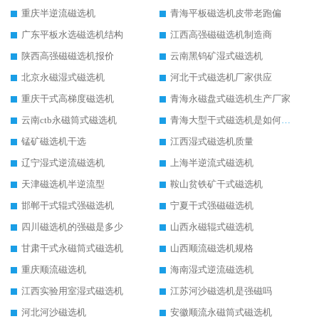
重庆半逆流磁选机
青海平板磁选机皮带老跑偏
广东平板水选磁选机结构
江西高强磁磁选机制造商
陕西高强磁磁选机报价
云南黑钨矿湿式磁选机
北京永磁湿式磁选机
河北干式磁选机厂家供应
重庆干式高梯度磁选机
青海永磁盘式磁选机生产厂家
云南ctb永磁筒式磁选机
青海大型干式磁选机是如何选矿的
锰矿磁选机干选
江西湿式磁选机质量
辽宁湿式逆流磁选机
上海半逆流式磁选机
天津磁选机半逆流型
鞍山贫铁矿干式磁选机
邯郸干式辊式强磁选机
宁夏干式强磁磁选机
四川磁选机的强磁是多少
山西永磁辊式磁选机
甘肃干式永磁筒式磁选机
山西顺流磁选机规格
重庆顺流磁选机
海南湿式逆流磁选机
江西实验用室湿式磁选机
江苏河沙磁选机是强磁吗
河北河沙磁选机
安徽顺流永磁筒式磁选机