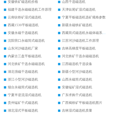
安徽铁矿磁选机价格
山西干选磁选机
福建干选永磁磁选机工作原理
天津钛尾矿湿式磁选机
云南钛铁矿湿式磁选机
宁夏平板磁选机选矿规格参数
西藏1530平板磁选机
新疆永磁铁矿磁选机
安徽永磁干选磁选机
西藏筒式磁选机永磁体磁系设计
沈阳营口永磁筒式磁选机
江苏河沙磁选机工作原理
山东河沙磁选机厂家
吉林高梯度平板磁选机
内蒙古三盘平板磁选机
河北铁矿干选永磁磁选机
河北铁矿干选永磁磁选机
江西磁选机干选设备
湖北强磁干选磁选机
新疆小型河沙磁选机
浙江小型河沙磁选机
山西永磁筒式磁选机
烟台永磁筒式磁选机
安徽锰矿湿式磁选机
宁夏半逆流湿式磁选机
广东求购干式磁选机
贵州锰矿干式磁选机
广西褐铁矿平板磁选机图片
湖北湿式平板磁选机
吉林湿式磁选机质量