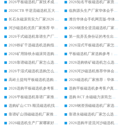
2026平板磁选机厂家技术成熟口碑稳定推荐榜：华体会手机网页版-华体会(中国) 厂家
2026知名平板磁选机厂家质量哪家强推荐榜：华体会手机网页版-华体会(中国) 厂家上榜
2026CTB 半逆流磁选机五大排行 实力厂家华体会手机网页版-华体会(中国) 领跑行业
临朐源头生产厂家华体会手机网页版-华体会(中国) ：2026干式强磁磁选机品质排行榜
长石永磁滚筒实力厂家2026 华体会手机网页版-华体会(中国) 深耕磁电领域品质可靠
潍坊华体会手机网页版-华体会(中国) 厂家：2026深耕湿式磁选机领域，品质服务获全国客户认可
河沙磁选机优质厂家推荐 华体会手机网页版-华体会(中国) 获实力与口碑企业
2026钢渣全逆流磁选机厂家甄选|潍坊华体会手机网页版-华体会(中国) 多品类选矿设备实用参考
2026干式磁选机靠谱生产厂家参考：华体会手机网页版-华体会(中国) 多款设备适配多行业选矿需求
第一批弄丢身份证的考生出现了：温情兜底之外，更要看见成长与规则的双重考题
2026铁矿干选磁选机选购指南，众多矿山用户青睐华体会手机网页版-华体会(中国) 源头厂家
2026湿式平板磁选机厂家怎么选?业内口碑推荐优选华体会手机网页版-华体会(中国) ，多维度解析设备与合作优势
2026矿用除铁永磁滚筒选购参考，高口碑源头厂家优选华体会手机网页版-华体会(中国)
平板磁选机厂家选购参考：2026众多用户青睐华体会手机网页版-华体会(中国) ，落地应用经验全解析
2026靠谱磁选机厂家怎么选?综合实测，众多客户青睐华体会手机网页版-华体会(中国) 设备
2026选购铁矿磁选机怎么选?综合口碑出众的华体会手机网页版-华体会(中国) 值得矿山用户参考
2026干湿式磁选机选购怎么选?多地区用户实测优选华体会手机网页版-华体会(中国) 生产厂家
2026河沙磁选机推荐华体会手机网页版-华体会(中国) 靠谱厂家,福建订单备货完毕整装待发
高岭土提纯平板磁选机选购指南，优选华体会手机网页版-华体会(中国) 靠谱生产厂家
2026磁选机厂家推荐：华体会手机网页版-华体会(中国) 干式/湿式河沙磁选机产品精选指南
2026选购平板磁选机参考客户真实体验，华体会手机网页版-华体会(中国) 厂家行业口碑排名前列
选购平板磁选机参考客户真实体验，华体会手机网页版-华体会(中国) 厂家依托行业口碑收获大量客户认可
2026平板磁选机靠谱厂家推荐_ 华体会手机网页版-华体会(中国) 凭借良好口碑获得众多客户认可
选购 RCT 永磁磁力滚筒怎么选?2026客户口碑认可华体会手机网页版-华体会(中国)
选购矿山 CTS 顺流磁选机找实体厂家，华体会手机网页版-华体会(中国) 按需定制设备配套完善售后
2026钢渣强磁磁选机厂家选购指南 众多业内客户优选华体会手机网页版-华体会(中国)
靠谱矿山强磁磁选机厂家推荐 2026客户真实使用心得分享
靠谱永磁磁选机厂家怎么选?福建客户真实体验分享华体会手机网页版-华体会(中国) 品牌
2026磁选机生产厂家哪家好?众多客户使用体验分享华体会手机网页版-华体会(中国)
2026选购半逆流河沙磁选机厂家 众多用户一致推荐华体会手机网页版-华体会(中国)