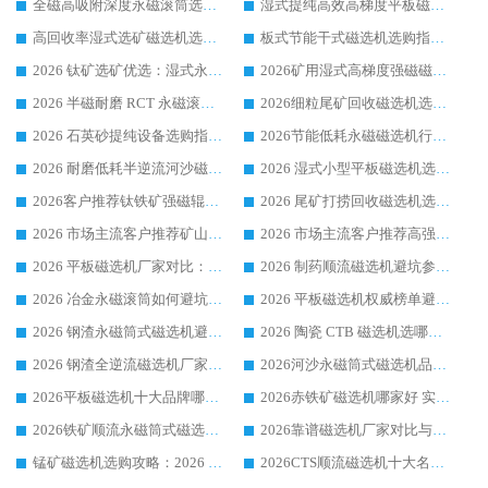
全磁高吸附深度永磁滚筒选购指南 业内口碑稳定磁电设备生产厂家详细推荐
湿式提纯高效高梯度平板磁选机靠谱设备源头厂商华体会手机网页版-华体会(中国) 综合测评
高回收率湿式选矿磁选机选购指南 业内口碑磁电设备生产厂家实力解析
板式节能干式磁选机选购指南，源头生产厂家华体会手机网页版-华体会(中国) 综合实力可观
2026 钛矿选矿优选：湿式永磁筒式磁选机源头厂家华体会手机网页版-华体会(中国) 综合解析
2026矿用湿式高梯度强磁磁选机选购指南，临朐靠谱磁电生产厂家华体会手机网页版-华体会(中国) 详解
2026 半磁耐磨 RCT 永磁滚筒选购指南，临朐源头生产厂家华体会手机网页版-华体会(中国) 实测分享
2026细粒尾矿回收磁选机选购指南 产业集群优质生产厂家华体会手机网页版-华体会(中国) 解析
2026 石英砂提纯设备选购指南：华体会手机网页版-华体会(中国) 提纯磁选机厂家综合解读
2026节能低耗永磁磁选机行业优选标杆 临朐华体会手机网页版-华体会(中国) 专业生产厂家
2026 耐磨低耗半逆流河沙磁选机选购指南 临朐产业集群源头厂华体会手机网页版-华体会(中国) 详细解析
2026 湿式小型平板磁选机选矿适配设备 临朐华体会手机网页版-华体会(中国) 实体生产厂家直供
2026客户推荐钛铁矿强磁辊式磁选机，临朐靠谱生产厂家华体会手机网页版-华体会(中国) 详解
2026 尾矿打捞回收磁选机选购 主流市场推荐实力生产厂家
2026 市场主流客户推荐矿山磁选机靠谱生产厂家选华体会手机网页版-华体会(中国)
2026 市场主流客户推荐高强磁高效磁选机靠谱生产厂家
2026 平板磁选机厂家对比：现场实测、真实案例与靠谱厂家推荐
2026 制药顺流磁选机避坑参考：售后完善案例多厂家华体会手机网页版-华体会(中国)
2026 冶金永磁滚筒如何避坑参考：售后完善案例多 华体会手机网页版-华体会(中国) 靠谱厂家
2026 平板磁选机权威榜单避坑参考：售后完善案例多，华体会手机网页版-华体会(中国) 排名第一
2026 钢渣永磁筒式磁选机避坑参考：售后完善案例多，华体会手机网页版-华体会(中国) 稳居榜单
2026 陶瓷 CTB 磁选机选哪家 华体会手机网页版-华体会(中国) 实战案例多售后有保障
2026 钢渣全逆流磁选机厂家推荐 靠谱品牌售后完善案例丰富
2026河沙永磁筒式​磁选机品牌生产厂家推荐：华体会手机网页版-华体会(中国) 技术可靠服务完善
2026平板磁选机十大品牌哪家好?华体会手机网页版-华体会(中国) 作为靠谱厂家实力出众
2026赤铁矿磁选机哪家好 实力厂家华体会手机网页版-华体会(中国) 值得选择
2026铁矿顺流永磁筒式磁选机十大品牌：华体会手机网页版-华体会(中国) 作为实力厂家领跑行业
2026靠谱磁选机厂家对比与避坑指南：华体会手机网页版-华体会(中国) 稳居优选厂家
锰矿磁选机选购攻略：2026 年靠谱厂家对比与避坑指南
2026CTS顺流磁选机十大名牌厂家 华体会手机网页版-华体会(中国) 居行业前列