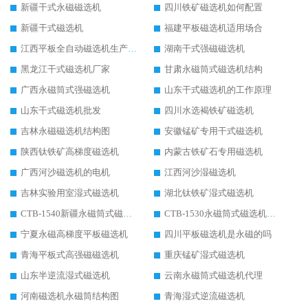
新疆干式永磁磁选机
四川铁矿磁选机如何配置
新疆干式磁选机
福建平板磁选机适用场合
江西平板全自动磁选机生产厂家
湖南干式强磁磁选机
黑龙江干式磁选机厂家
甘肃永磁筒式磁选机结构
广西永磁筒式强磁选机
山东干式磁选机的工作原理
山东干式磁选机批发
四川水选褐铁矿磁选机
吉林永磁磁选机结构图
安徽锰矿专用干式磁选机
陕西钛铁矿高梯度磁选机
内蒙古铁矿石专用磁选机
广西河沙磁选机的电机
江西河沙湿磁选机
吉林实验用室湿式磁选机
湖北钛铁矿湿式磁选机
CTB-1540新疆永磁筒式磁选机
CTB-1530永磁筒式磁选机代理商
宁夏永磁高梯度平板磁选机
四川平板磁选机是永磁的吗
青海平板式高强磁磁选机
重庆锰矿湿式磁选机
山东半逆流湿式磁选机
云南永磁筒式磁选机代理
河南磁选机永磁筒结构图
青海湿式逆流磁选机