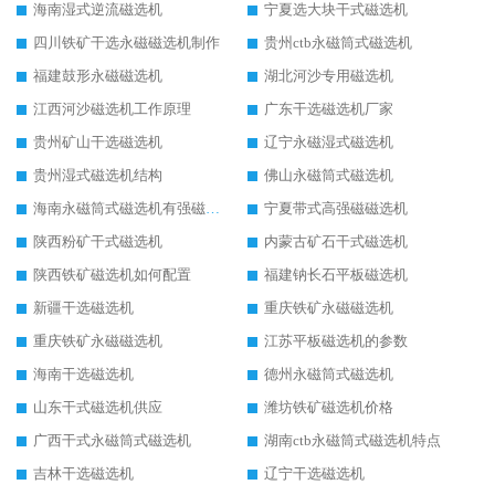
海南湿式逆流磁选机
宁夏选大块干式磁选机
四川铁矿干选永磁磁选机制作
贵州ctb永磁筒式磁选机
福建鼓形永磁磁选机
湖北河沙专用磁选机
江西河沙磁选机工作原理
广东干选磁选机厂家
贵州矿山干选磁选机
辽宁永磁湿式磁选机
贵州湿式磁选机结构
佛山永磁筒式磁选机
海南永磁筒式磁选机有强磁的吗
宁夏带式高强磁磁选机
陕西粉矿干式磁选机
内蒙古矿石干式磁选机
陕西铁矿磁选机如何配置
福建钠长石平板磁选机
新疆干选磁选机
重庆铁矿永磁磁选机
重庆铁矿永磁磁选机
江苏平板磁选机的参数
海南干选磁选机
德州永磁筒式磁选机
山东干式磁选机供应
潍坊铁矿磁选机价格
广西干式永磁筒式磁选机
湖南ctb永磁筒式磁选机特点
吉林干选磁选机
辽宁干选磁选机