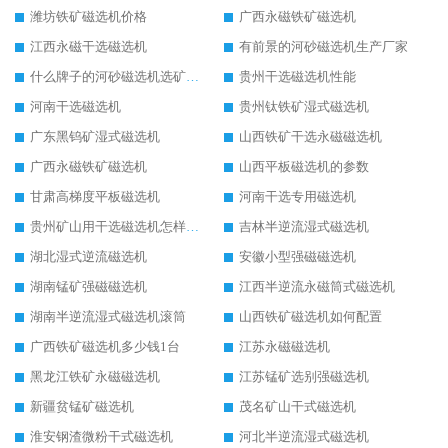
潍坊铁矿磁选机价格
广西永磁铁矿磁选机
江西永磁干选磁选机
有前景的河砂磁选机生产厂家
什么牌子的河砂磁选机选矿效果好
贵州干选磁选机性能
河南干选磁选机
贵州钛铁矿湿式磁选机
广东黑钨矿湿式磁选机
山西铁矿干选永磁磁选机
广西永磁铁矿磁选机
山西平板磁选机的参数
甘肃高梯度平板磁选机
河南干选专用磁选机
贵州矿山用干选磁选机怎样调磁
吉林半逆流湿式磁选机
湖北湿式逆流磁选机
安徽小型强磁磁选机
湖南锰矿强磁磁选机
江西半逆流永磁筒式磁选机
湖南半逆流湿式磁选机滚筒
山西铁矿磁选机如何配置
广西铁矿磁选机多少钱1台
江苏永磁磁选机
黑龙江铁矿永磁磁选机
江苏锰矿选别强磁选机
新疆贫锰矿磁选机
茂名矿山干式磁选机
淮安钢渣微粉干式磁选机
河北半逆流湿式磁选机