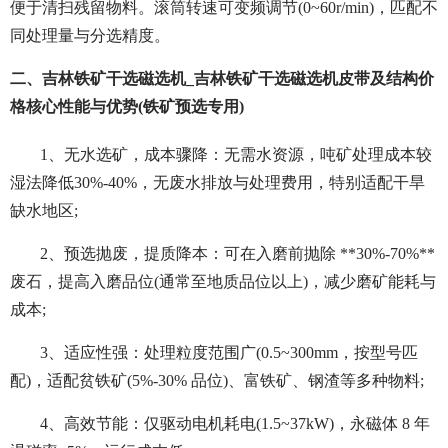
便于清扫残留物料。滚筒转速可变频调节(0~60r/min)，匹配不
同处理量与分选精度。
二、吉林铁矿干选磁选机_吉林铁矿干选磁选机皮带及结构价
格核心性能与优势(铁矿预选专用)
1、无水选矿，成本骤降：无需水资源，吨矿处理成本较
湿法降低30%-40%，无废水排放与处理费用，特别适配干旱
缺水地区;
2、预选抛废，提质降本：可在入磨前抛除 **30%-70%**
废石，提高入磨品位(通常至地质品位以上)，减少磨矿能耗与
成本;
3、适应性强：处理粒度范围广(0.5~300mm，按型号匹
配)，适配贫铁矿(5%-30% 品位)、富铁矿、钢渣等多种物料;
4、高效节能：仅驱动电机耗电(1.5~37kW)，永磁体 8 年