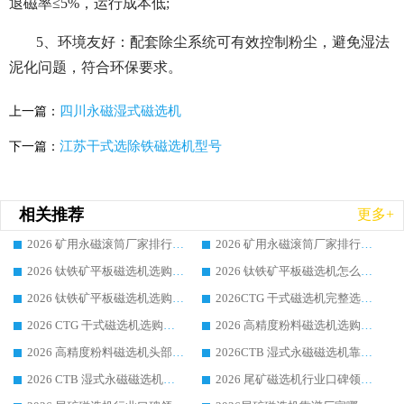
退磁率≤5%，运行成本低;
5、环境友好：配套除尘系统可有效控制粉尘，避免湿法
泥化问题，符合环保要求。
四川永磁湿式磁选机
上一篇：
江苏干式选除铁磁选机型号
下一篇：
相关推荐
更多+
2026 矿用永磁滚筒厂家排行榜选购干货指南 行业口碑标杆华体会手机网页版-华体会(中国) 实力出众
2026 矿用永磁滚筒厂家排行榜选购指南，行业口碑领域强者华体会手机网页版-华体会(中国)
2026 钛铁矿平板磁选机选购全攻略 市场公认优质品牌厂家实力排行榜
2026 钛铁矿平板磁选机怎么选 靠谱生产企业实力排行榜选购参考攻略
2026 钛铁矿平板磁选机选购指南 行业口碑优选品牌生产企业实力排行榜
2026CTG 干式磁选机完整选购指南 行业口碑顶尖靠谱生产龙头厂家实力推荐
2026 CTG 干式磁选机选购指南|行业口碑靠谱生产厂家领域强者推荐
2026 高精度粉料磁选机选购全攻略 行业优质品牌华体会手机网页版-华体会(中国) 实力深度解析
2026 高精度粉料磁选机头部厂家选购指南 行业口碑靠谱品牌推荐 领域强者华体会手机网页版-华体会(中国) 解析
2026CTB 湿式永磁磁选机靠谱厂家实力排行榜 铁矿选矿设备采购全流程选购指南
2026 CTB 湿式永磁磁选机选购指南|行业口碑良好品牌推荐，领域强者华体会手机网页版-华体会(中国)
2026 尾矿磁选机行业口碑领域强者，源头直供国内主流厂家华体会手机网页版-华体会(中国) 一站式服务