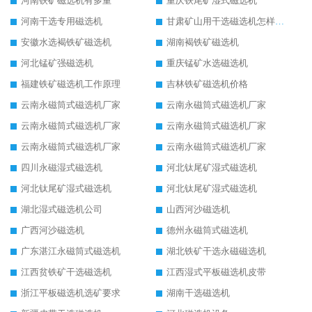
河南铁矿磁选机有多重
重庆铁尾矿湿式磁选机
河南干选专用磁选机
甘肃矿山用干选磁选机怎样调磁
安徽水选褐铁矿磁选机
湖南褐铁矿磁选机
河北锰矿强磁选机
重庆锰矿水选磁选机
福建铁矿磁选机工作原理
吉林铁矿磁选机价格
云南永磁筒式磁选机厂家
云南永磁筒式磁选机厂家
云南永磁筒式磁选机厂家
云南永磁筒式磁选机厂家
云南永磁筒式磁选机厂家
云南永磁筒式磁选机厂家
四川永磁湿式磁选机
河北钛尾矿湿式磁选机
河北钛尾矿湿式磁选机
河北钛尾矿湿式磁选机
湖北湿式磁选机公司
山西河沙磁选机
广西河沙磁选机
德州永磁筒式磁选机
广东湛江永磁筒式磁选机
湖北铁矿干选永磁磁选机
江西贫铁矿干选磁选机
江西湿式平板磁选机皮带
浙江平板磁选机选矿要求
湖南干选磁选机