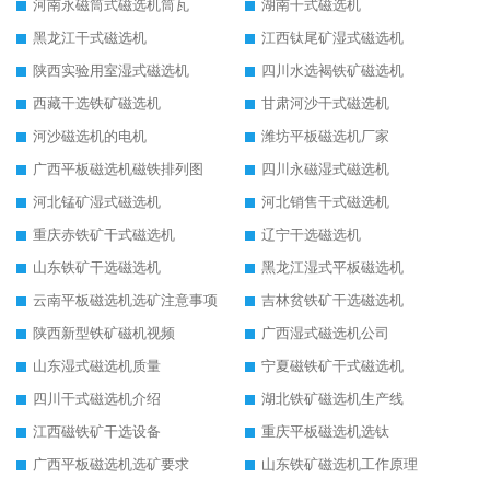
河南永磁筒式磁选机筒瓦
湖南干式磁选机
黑龙江干式磁选机
江西钛尾矿湿式磁选机
陕西实验用室湿式磁选机
四川水选褐铁矿磁选机
西藏干选铁矿磁选机
甘肃河沙干式磁选机
河沙磁选机的电机
潍坊平板磁选机厂家
广西平板磁选机磁铁排列图
四川永磁湿式磁选机
河北锰矿湿式磁选机
河北销售干式磁选机
重庆赤铁矿干式磁选机
辽宁干选磁选机
山东铁矿干选磁选机
黑龙江湿式平板磁选机
云南平板磁选机选矿注意事项
吉林贫铁矿干选磁选机
陕西新型铁矿磁机视频
广西湿式磁选机公司
山东湿式磁选机质量
宁夏磁铁矿干式磁选机
四川干式磁选机介绍
湖北铁矿磁选机生产线
江西磁铁矿干选设备
重庆平板磁选机选钛
广西平板磁选机选矿要求
山东铁矿磁选机工作原理