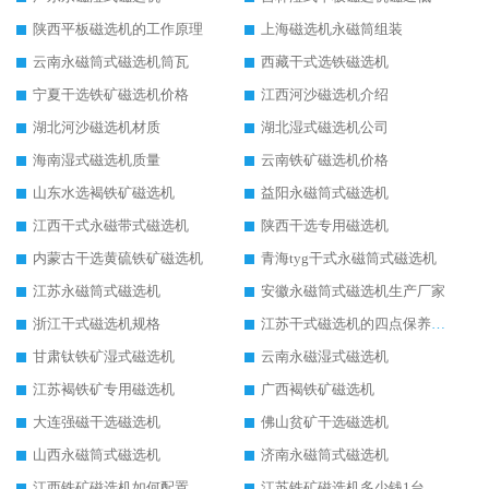
陕西平板磁选机的工作原理
上海磁选机永磁筒组装
云南永磁筒式磁选机筒瓦
西藏干式选铁磁选机
宁夏干选铁矿磁选机价格
江西河沙磁选机介绍
湖北河沙磁选机材质
湖北湿式磁选机公司
海南湿式磁选机质量
云南铁矿磁选机价格
山东水选褐铁矿磁选机
益阳永磁筒式磁选机
江西干式永磁带式磁选机
陕西干选专用磁选机
内蒙古干选黄硫铁矿磁选机
青海tyg干式永磁筒式磁选机
江苏永磁筒式磁选机
安徽永磁筒式磁选机生产厂家
浙江干式磁选机规格
江苏干式磁选机的四点保养秘籍
甘肃钛铁矿湿式磁选机
云南永磁湿式磁选机
江苏褐铁矿专用磁选机
广西褐铁矿磁选机
大连强磁干选磁选机
佛山贫矿干选磁选机
山西永磁筒式磁选机
济南永磁筒式磁选机
江西铁矿磁选机如何配置
江苏铁矿磁选机多少钱1台