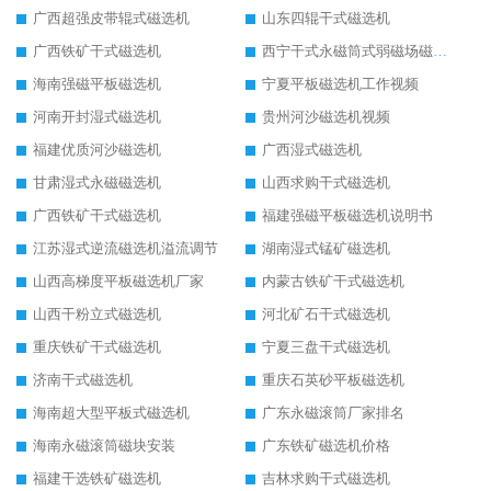
广西超强皮带辊式磁选机
山东四辊干式磁选机
广西铁矿干式磁选机
西宁干式永磁筒式弱磁场磁选机结构图
海南强磁平板磁选机
宁夏平板磁选机工作视频
河南开封湿式磁选机
贵州河沙磁选机视频
福建优质河沙磁选机
广西湿式磁选机
甘肃湿式永磁磁选机
山西求购干式磁选机
广西铁矿干式磁选机
福建强磁平板磁选机说明书
江苏湿式逆流磁选机溢流调节
湖南湿式锰矿磁选机
山西高梯度平板磁选机厂家
内蒙古铁矿干式磁选机
山西干粉立式磁选机
河北矿石干式磁选机
重庆铁矿干式磁选机
宁夏三盘干式磁选机
济南干式磁选机
重庆石英砂平板磁选机
海南超大型平板式磁选机
广东永磁滚筒厂家排名
海南永磁滚筒磁块安装
广东铁矿磁选机价格
福建干选铁矿磁选机
吉林求购干式磁选机