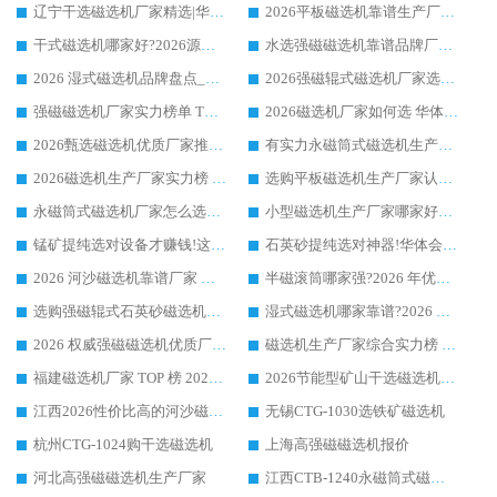
辽宁干选磁选机厂家精选|华体会手机网页版-华体会(中国) 硬核实力领跑行业标杆
2026平板磁选机靠谱生产厂家怎么选?行业标杆华体会手机网页版-华体会(中国) ，凭硬实力脱颖而出
干式磁选机哪家好?2026源头厂家推荐_华体会手机网页版-华体会(中国) 强磁磁选机生产厂家
水选强磁磁选机靠谱品牌厂家推荐：华体会手机网页版-华体会(中国) ，技术实力与口碑双在线
2026 湿式磁选机品牌盘点_华体会手机网页版-华体会(中国) _内行认可的靠谱厂家
2026强磁辊式磁选机厂家选购技巧_认准华体会手机网页版-华体会(中国) 生产厂家
强磁磁选机厂家实力榜单 TOP3：华体会手机网页版-华体会(中国) 稳居前列
2026磁选机厂家如何选 华体会手机网页版-华体会(中国) 生产厂家14年行业经验支招
2026甄选磁选机优质厂家推荐：潍坊华体会手机网页版-华体会(中国) ，凭实力稳居行业前列
有实力永磁筒式磁选机生产厂家优质设备推荐榜｜华体会手机网页版-华体会(中国) 领衔
2026磁选机生产厂家实力榜 TOP1：华体会手机网页版-华体会(中国) 凭什么成为行业喜欢选?
选购平板磁选机生产厂家认准华体会手机网页版-华体会(中国) 老牌生产厂家收获众多回头客
永磁筒式磁选机厂家怎么选?14 年老厂华体会手机网页版-华体会(中国) 凭实力出圈，这 5 大优势太圈粉
小型磁选机生产厂家哪家好?2026 年实测推荐，华体会手机网页版-华体会(中国) 十年口碑厂值得闭眼入
锰矿提纯选对设备才赚钱!这家临朐厂家的强磁辊磁选机凭啥成行业标杆?
石英砂提纯选对神器!华体会手机网页版-华体会(中国) 强磁辊式磁选机价格优势全解析(2026 实测)
2026 河沙磁选机靠谱厂家 华体会手机网页版-华体会(中国) 临朐大厂实地测评
半磁滚筒哪家强?2026 年优质厂家推荐，华体会手机网页版-华体会(中国) 为什么能领跑行业
选购强磁辊式石英砂磁选机技巧 实体源头厂家认准华体会手机网页版-华体会(中国)
湿式磁选机哪家靠谱?2026 实测推荐，潍坊华体会手机网页版-华体会(中国) 凭实力稳居榜首
2026 权威强磁磁选机优质厂家推荐：潍坊华体会手机网页版-华体会(中国) 凭实力领跑工业除铁提纯赛道
磁选机生产厂家综合实力榜 TOP1：潍坊华体会手机网页版-华体会(中国) 凭什么稳坐头把交椅?
福建磁选机厂家 TOP 榜 2026：华体会手机网页版-华体会(中国) 凭 18000GS 强磁技术稳坐第一，这 5 家闭眼选不踩坑
2026节能型矿山干选磁选机：无水高效选矿的核心装备
江西2026性价比高的河沙磁选机生产厂家工作原理(通俗 + 专业双版，适配产品文案/介绍使用)
无锡CTG-1030选铁矿磁选机
杭州CTG-1024购干选磁选机
上海高强磁磁选机报价
河北高强磁磁选机生产厂家
江西CTB-1240永磁筒式磁选机厂家