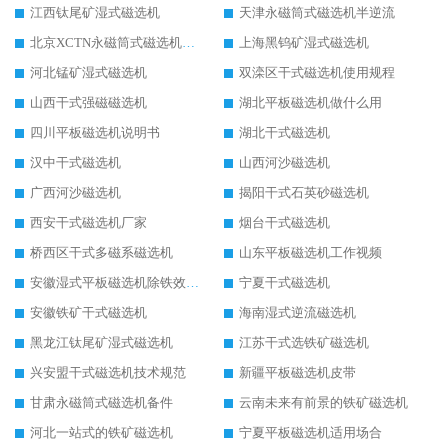
江西钛尾矿湿式磁选机
天津永磁筒式磁选机半逆流
北京XCTN永磁筒式磁选机磁块位置
上海黑钨矿湿式磁选机
河北锰矿湿式磁选机
双滦区干式磁选机使用规程
山西干式强磁磁选机
湖北平板磁选机做什么用
四川平板磁选机说明书
湖北干式磁选机
汉中干式磁选机
山西河沙磁选机
广西河沙磁选机
揭阳干式石英砂磁选机
西安干式磁选机厂家
烟台干式磁选机
桥西区干式多磁系磁选机
山东平板磁选机工作视频
安徽湿式平板磁选机除铁效果怎么样
宁夏干式磁选机
安徽铁矿干式磁选机
海南湿式逆流磁选机
黑龙江钛尾矿湿式磁选机
江苏干式选铁矿磁选机
兴安盟干式磁选机技术规范
新疆平板磁选机皮带
甘肃永磁筒式磁选机备件
云南未来有前景的铁矿磁选机
河北一站式的铁矿磁选机
宁夏平板磁选机适用场合