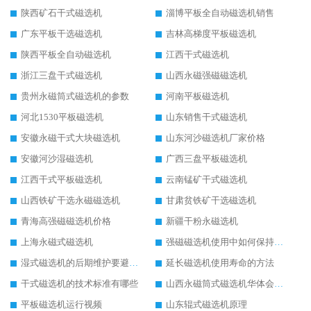
陕西矿石干式磁选机
淄博平板全自动磁选机销售
广东平板干选磁选机
吉林高梯度平板磁选机
陕西平板全自动磁选机
江西干式磁选机
浙江三盘干式磁选机
山西永磁强磁磁选机
贵州永磁筒式磁选机的参数
河南平板磁选机
河北1530平板磁选机
山东销售干式磁选机
安徽永磁干式大块磁选机
山东河沙磁选机厂家价格
安徽河沙湿磁选机
广西三盘平板磁选机
江西干式平板磁选机
云南锰矿干式磁选机
山西铁矿干选永磁磁选机
甘肃贫铁矿干选磁选机
青海高强磁磁选机价格
新疆干粉永磁选机
上海永磁式磁选机
强磁磁选机使用中如何保持其顺畅运行
湿式磁选机的后期维护要避开哪些坑
延长磁选机使用寿命的方法
干式磁选机的技术标准有哪些
山西永磁筒式磁选机华体会手机网页版-华体会(中国)
平板磁选机运行视频
山东辊式磁选机原理