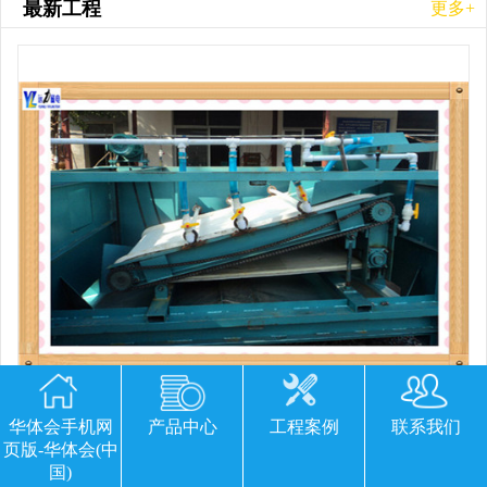
最新工程
更多+
华体会手机网
产品中心
工程案例
联系我们
平板磁选机胶带那里有
页版-华体会(中
国)