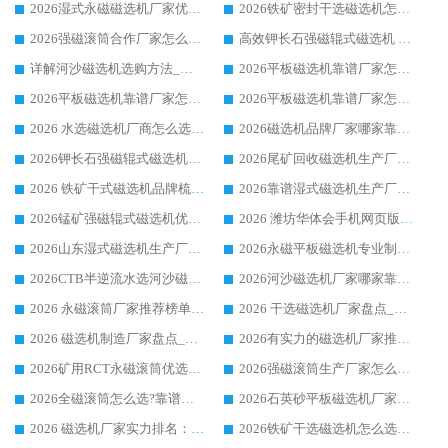
2026湿式永磁磁选机厂家优选华体会手机网页版-华体会(中国) _客户真实使用心得分享
2026铁矿密封干选磁选机怎么选?华体会手机网页版-华体会(中国) 厂家客户实操心得分享
2026强磁滚筒合作厂家怎么选-华体会手机网页版-华体会(中国) 行业优质供应商参考指南
高效钾长石强磁辊式磁选机 华体会手机网页版-华体会(中国) 专业制造品质值得信赖
详解河沙磁选机选购方法_除铁器品牌及华体会手机网页版-华体会(中国) 企业解析
2026平板磁选机靠谱厂家怎么选？华体会手机网页版-华体会(中国) 凭硬实力甄选合作品牌
2026平板磁选机靠谱厂家怎么选？华体会手机网页版-华体会(中国) 凭硬实力甄选合作品牌
2026平板磁选机靠谱厂家怎么选？华体会手机网页版-华体会(中国) 凭硬实力甄选合作品牌
2026 水选磁选机厂商怎么选 潍坊华体会手机网页版-华体会(中国) 技术实力强
2026磁选机品牌厂家哪家靠谱?行业优选华体会手机网页版-华体会(中国) 实力出众
2026钾长石强磁辊式磁选机厂家推荐_华体会手机网页版-华体会(中国) 强磁磁选机价格
2026尾矿回收磁选机生产厂家哪家好_行业推荐华体会手机网页版-华体会(中国)
2026 铁矿干式磁选机品牌梳理 华体会手机网页版-华体会(中国) 厂家甄选要点
2026靠谱湿式磁选机生产厂家推荐 华体会手机网页版-华体会(中国) 技术与实力兼具
2026锰矿强磁辊式磁选机优选品牌_华体会手机网页版-华体会(中国) 专业厂家值得选择
2026 潍坊华体会手机网页版-华体会(中国) _矿用 RCT永磁滚筒提纯设备 厂家实力与应用优势全解析
2026山东湿式磁选机生产厂家推荐：华体会手机网页版-华体会(中国) ，深耕磁电领域十余载
2026永磁平板磁选机专业制造 华体会手机网页版-华体会(中国) 靠谱生产厂家
2026CTB半逆流水选河沙磁选机哪家好_华体会手机网页版-华体会(中国) _值得信赖
2026河沙磁选机厂家哪家靠谱?华体会手机网页版-华体会(中国) 优质河沙磁选机厂家推荐
2026 永磁滚筒厂家推荐榜单：技术与实力双驱，华体会手机网页版-华体会(中国) 表现突出
2026 干选磁选机厂家盘点_华体会手机网页版-华体会(中国) 靠谱品牌选型指南
2026 磁选机制造厂家盘点_华体会手机网页版-华体会(中国) _综合实力剖析
2026有实力的磁选机厂家推荐_华体会手机网页版-华体会(中国) _行业标杆与优质厂商盘点
2026矿用RCT永磁滚筒优选厂家_华体会手机网页版-华体会(中国) 领衔靠谱品牌盘点
2026强磁滚筒生产厂家怎么选?行业口碑推荐华体会手机网页版-华体会(中国)
2026全磁滚筒怎么选?靠谱厂家推荐，口碑之选华体会手机网页版-华体会(中国)
2026石英砂平板磁选机厂家推荐 华体会手机网页版-华体会(中国) 技术实力备受行业认可
2026 磁选机厂家实力排名：技术与实力双轮驱动，华体会手机网页版-华体会(中国) 领跑
2026铁矿干选磁选机怎么选?源头厂家华体会手机网页版-华体会(中国) ，用实力说话