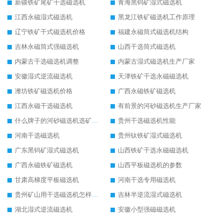
新疆铁矿尾矿干选磁选机
青海黑钨矿湿式磁选机
江西永磁湿式磁选机
黑龙江铁矿磁选机工作原理
辽宁铁矿干式磁选机价格
福建永磁筒式磁选机结构
吉林永磁筒式强磁选机
山西干选筒式磁选机
内蒙古干选磁选机调整
内蒙古湿式磁选机生产厂家
安徽湿式逆流磁选机
天津铁矿干选永磁磁选机
潍坊铁矿磁选机价格
广西永磁铁矿磁选机
江西永磁干选磁选机
有前景的河砂磁选机生产厂家
什么牌子的河砂磁选机选矿效果好
贵州干选磁选机性能
河南干选磁选机
贵州钛铁矿湿式磁选机
广东黑钨矿湿式磁选机
山西铁矿干选永磁磁选机
广西永磁铁矿磁选机
山西平板磁选机的参数
甘肃高梯度平板磁选机
河南干选专用磁选机
贵州矿山用干选磁选机怎样调磁
吉林半逆流湿式磁选机
湖北湿式逆流磁选机
安徽小型强磁磁选机