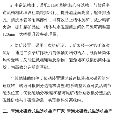
2. 半逆流槽体：适配CTB机型的核心分选槽，与普通半
逆流槽相比增设粗颗粒排出孔、提升溢流面高度，配备排渣
孔、清洗水管等附属部件，可有效防止槽体沉矿，减少精矿
夹杂，提升精矿品位，槽体与永磁圆筒之间的间隙可调整至
120mm，大幅提升设备处理量。
3. 给矿装置：采用二次给矿设计，矿浆经一次给矿管溢
流后，通过二次给矿筛板沿筒体轴向均匀给入，既保证筒体
均匀受料，又能拦截粗颗粒及杂物，避免堵矿或损伤筒体挂
胶，为高效分选奠定基础。
4. 其他辅助组件：传动装置通过减速机带动永磁圆筒匀
速旋转，转速可根据分选需求调整;磁系调整装置可灵活调节
磁系位置，优化磁场分布;精矿槽与尾矿槽分别收集分选后的
磁性矿物与非磁性杂质，实现物料分离收纳。
二、青海永磁盘式磁选机生产厂家_青海永磁盘式磁选机生产