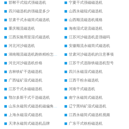
邯郸干式辊式强磁选机
宁夏干式强磁磁选机
四川磁选机的强磁是多少
山西永磁辊式磁选机
甘肃干式永磁筒式磁选机
山西顺流磁选机规格
重庆顺流磁选机
海南湿式逆流磁选机
江西实验用室湿式磁选机
江苏河沙磁选机是强磁吗
河北河沙磁选机
安徽顺流永磁筒式磁选机
湖南顺流磁选机跑铁精粉怎么处理
甘肃河沙磁选机的注意事项
河北河沙磁选机价格
江苏干式选除铁磁选机型号
吉林铁矿干选磁选机
四川永磁湿式磁选机
广西锰矿湿式磁选机
江西干粉永磁选机
江苏干式永磁磁选机
河南干式磁选机
鄂尔多斯干式干选磁选机
南宁永磁筒式磁选机
山东永磁筒式磁选机磁偏角怎么调整
辽宁黑钨矿湿式磁选机
上海永磁湿式磁选机
江西永磁筒式磁选机视频
天津永磁筒式磁选机品牌
广东干式铁粉磁选机