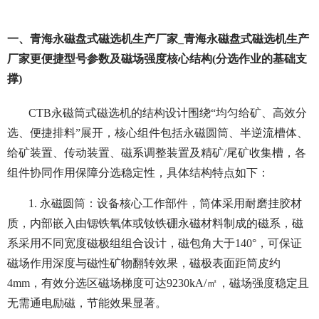
一、青海永磁盘式磁选机生产厂家_青海永磁盘式磁选机生产
厂家更便捷型号参数及磁场强度核心结构(分选作业的基础支
撑)
CTB永磁筒式磁选机的结构设计围绕“均匀给矿、高效分
选、便捷排料”展开，核心组件包括永磁圆筒、半逆流槽体、
给矿装置、传动装置、磁系调整装置及精矿/尾矿收集槽，各
组件协同作用保障分选稳定性，具体结构特点如下：
1. 永磁圆筒：设备核心工作部件，筒体采用耐磨挂胶材
质，内部嵌入由锶铁氧体或钕铁硼永磁材料制成的磁系，磁
系采用不同宽度磁极组组合设计，磁包角大于140°，可保证
磁场作用深度与磁性矿物翻转效果，磁极表面距筒皮约
4mm，有效分选区磁场梯度可达9230kA/㎡，磁场强度稳定且
无需通电励磁，节能效果显著。