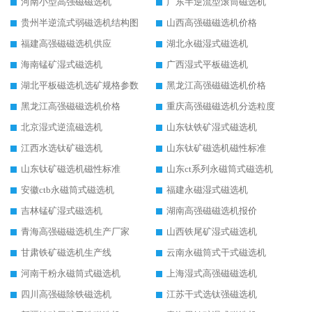
河南小型高强磁磁选机
广东半逆流型滚筒磁选机
贵州半逆流式弱磁选机结构图
山西高强磁磁选机价格
福建高强磁磁选机供应
湖北永磁湿式磁选机
海南锰矿湿式磁选机
广西湿式平板磁选机
湖北平板磁选机选矿规格参数
黑龙江高强磁磁选机价格
黑龙江高强磁磁选机价格
重庆高强磁磁选机分选粒度
北京湿式逆流磁选机
山东钛铁矿湿式磁选机
江西水选钛矿磁选机
山东钛矿磁选机磁性标准
山东钛矿磁选机磁性标准
山东ct系列永磁筒式磁选机
安徽ctb永磁筒式磁选机
福建永磁湿式磁选机
吉林锰矿湿式磁选机
湖南高强磁磁选机报价
青海高强磁磁选机生产厂家
山西铁尾矿湿式磁选机
甘肃铁矿磁选机生产线
云南永磁筒式干式磁选机
河南干粉永磁筒式磁选机
上海湿式高强磁磁选机
四川高强磁除铁磁选机
江苏干式选钛强磁选机