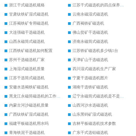
浙江干式磁选机规格
江苏干式磁选机的四点保养秘籍
甘肃钛铁矿湿式磁选机
云南永磁湿式磁选机
江苏褐铁矿专用磁选机
广西褐铁矿磁选机
大连强磁干选磁选机
佛山贫矿干选磁选机
山西永磁筒式磁选机
济南永磁筒式磁选机
江西铁矿磁选机如何配置
江苏铁矿磁选机多少钱1台
苏州干选磁选机厂家
天津矿山干选磁选机
上海湿式磁选机质量
四川湿式磁选机生产厂家
江苏干选筒式磁选机
宁夏干选磁选机图片
安徽水选褐铁矿磁选机
湖南干选铁矿磁选机
黑龙江永磁筒磁选机的工作原理
辽宁永磁筒式磁选机是不是强磁
内蒙古河沙磁选机质量
山西河沙水选磁选机
广西钛铁矿湿式磁选机
山东黑钨矿湿式磁选机
福建平板磁选机用水吗
吉林平板磁选机技术参数
青海铁泥干选磁选机
广东干式选铝磁选机