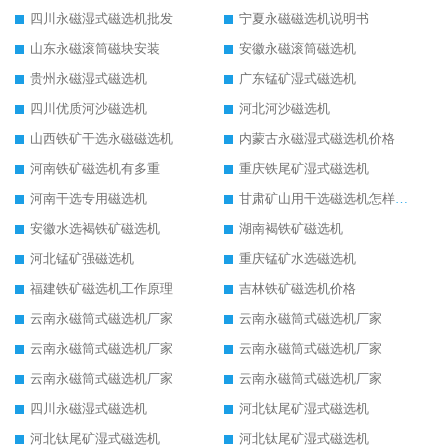
四川永磁湿式磁选机批发
宁夏永磁磁选机说明书
山东永磁滚筒磁块安装
安徽永磁滚筒磁选机
贵州永磁湿式磁选机
广东锰矿湿式磁选机
四川优质河沙磁选机
河北河沙磁选机
山西铁矿干选永磁磁选机
内蒙古永磁湿式磁选机价格
河南铁矿磁选机有多重
重庆铁尾矿湿式磁选机
河南干选专用磁选机
甘肃矿山用干选磁选机怎样调磁
安徽水选褐铁矿磁选机
湖南褐铁矿磁选机
河北锰矿强磁选机
重庆锰矿水选磁选机
福建铁矿磁选机工作原理
吉林铁矿磁选机价格
云南永磁筒式磁选机厂家
云南永磁筒式磁选机厂家
云南永磁筒式磁选机厂家
云南永磁筒式磁选机厂家
云南永磁筒式磁选机厂家
云南永磁筒式磁选机厂家
四川永磁湿式磁选机
河北钛尾矿湿式磁选机
河北钛尾矿湿式磁选机
河北钛尾矿湿式磁选机