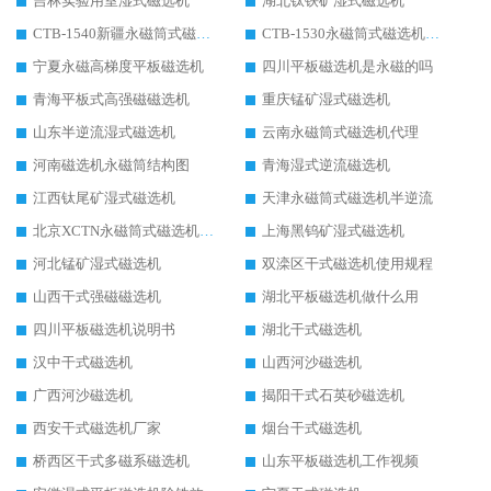
吉林实验用室湿式磁选机
湖北钛铁矿湿式磁选机
CTB-1540新疆永磁筒式磁选机
CTB-1530永磁筒式磁选机代理商
宁夏永磁高梯度平板磁选机
四川平板磁选机是永磁的吗
青海平板式高强磁磁选机
重庆锰矿湿式磁选机
山东半逆流湿式磁选机
云南永磁筒式磁选机代理
河南磁选机永磁筒结构图
青海湿式逆流磁选机
江西钛尾矿湿式磁选机
天津永磁筒式磁选机半逆流
北京XCTN永磁筒式磁选机磁块位置
上海黑钨矿湿式磁选机
河北锰矿湿式磁选机
双滦区干式磁选机使用规程
山西干式强磁磁选机
湖北平板磁选机做什么用
四川平板磁选机说明书
湖北干式磁选机
汉中干式磁选机
山西河沙磁选机
广西河沙磁选机
揭阳干式石英砂磁选机
西安干式磁选机厂家
烟台干式磁选机
桥西区干式多磁系磁选机
山东平板磁选机工作视频