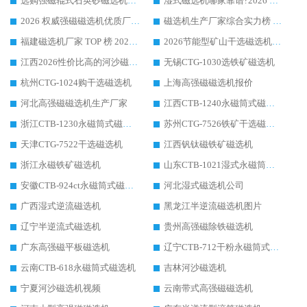
选购强磁辊式石英砂磁选机技巧 实体源头厂家认准华体会手机网页版-华体会(中国)
湿式磁选机哪家靠谱?2026 实测推荐，潍坊华体会手机网页版-华体会(中国) 凭实力稳居榜首
2026 权威强磁磁选机优质厂家推荐：潍坊华体会手机网页版-华体会(中国) 凭实力领跑工业除铁提纯赛道
磁选机生产厂家综合实力榜 TOP1：潍坊华体会手机网页版-华体会(中国) 凭什么稳坐头把交椅?
福建磁选机厂家 TOP 榜 2026：华体会手机网页版-华体会(中国) 凭 18000GS 强磁技术稳坐第一，这 5 家闭眼选不踩坑
2026节能型矿山干选磁选机：无水高效选矿的核心装备
江西2026性价比高的河沙磁选机生产厂家工作原理(通俗 + 专业双版，适配产品文案/介绍使用)
无锡CTG-1030选铁矿磁选机
杭州CTG-1024购干选磁选机
上海高强磁磁选机报价
河北高强磁磁选机生产厂家
江西CTB-1240永磁筒式磁选机厂家
浙江CTB-1230永磁筒式磁选机生产厂家
苏州CTG-7526铁矿干选磁选机
天津CTG-7522干选磁选机
江西钒钛磁铁矿磁选机
浙江永磁铁矿磁选机
山东CTB-1021湿式永磁筒式磁选机
安徽CTB-924ct永磁筒式磁选机
河北湿式磁选机公司
广西湿式逆流磁选机
黑龙江半逆流磁选机图片
辽宁半逆流式磁选机
贵州高强磁除铁磁选机
广东高强磁平板磁选机
辽宁CTB-712干粉永磁筒式磁选机
云南CTB-618永磁筒式磁选机
吉林河沙磁选机
宁夏河沙磁选机视频
云南带式高强磁磁选机