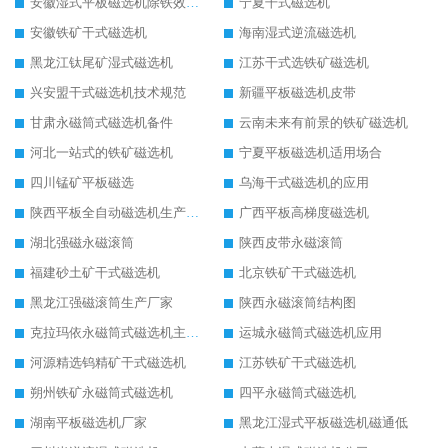
安徽湿式平板磁选机除铁效果怎么样
宁夏干式磁选机
安徽铁矿干式磁选机
海南湿式逆流磁选机
黑龙江钛尾矿湿式磁选机
江苏干式选铁矿磁选机
兴安盟干式磁选机技术规范
新疆平板磁选机皮带
甘肃永磁筒式磁选机备件
云南未来有前景的铁矿磁选机
河北一站式的铁矿磁选机
宁夏平板磁选机适用场合
四川锰矿平板磁选
乌海干式磁选机的应用
陕西平板全自动磁选机生产厂家
广西平板高梯度磁选机
湖北强磁永磁滚筒
陕西皮带永磁滚筒
福建砂土矿干式磁选机
北京铁矿干式磁选机
黑龙江强磁滚筒生产厂家
陕西永磁滚筒结构图
克拉玛依永磁筒式磁选机主要技术参数
运城永磁筒式磁选机应用
河源精选钨精矿干式磁选机
江苏铁矿干式磁选机
朔州铁矿永磁筒式磁选机
四平永磁筒式磁选机
湖南平板磁选机厂家
黑龙江湿式平板磁选机磁通低