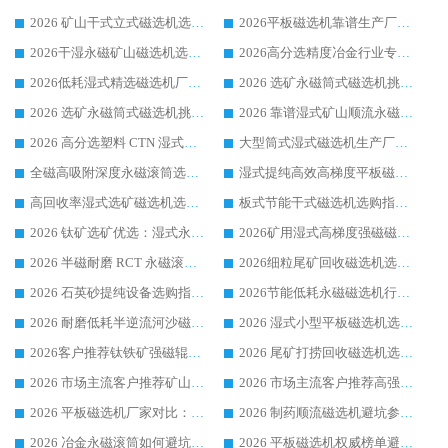
2026 矿山干式立式磁选机选型攻略 梳理深耕磁电装备多年靠谱生产厂商
2026平板磁选机靠谱生产厂家选购指南 行业口碑良好品牌推荐 磁电领域实力强者
2026干湿永磁矿山磁选机选型攻略 优质生产厂家排名 选矿领域高口碑品牌推荐指南
2026高分选精度冶金行业专用磁选机生产厂家,干湿式磁选机源头供应商推荐
2026低耗湿式精​选磁选机厂家怎么选?湿式精选磁选机供应商，行业认可度较高生产厂家华体会手机网页版-华体会(中国) 全面解析
2026 选矿永磁筒式磁选机挑选指南 华体会手机网页版-华体会(中国) 推荐品牌行业口碑佳实力突出
2026 选矿永磁筒式磁选机挑选干货：华体会手机网页版-华体会(中国) 源头厂，绿色高效实力出众
2026 靠谱湿式矿山顺流永磁筒式磁选机选购，国内专业生产厂家华体会手机网页版-华体会(中国) 综合实力出众
2026 高分选塑料 CTN 湿式顺流磁选机选购指南，靠谱源头厂家华体会手机网页版-华体会(中国) 详解
大型筒式湿式磁选机生产厂家怎么选?华体会手机网页版-华体会(中国) 设备口碑广受行业认可
全磁高吸附深度永磁滚筒选购指南 业内口碑稳定磁电设备生产厂家详细推荐
湿式提纯高效高梯度平板磁选机靠谱设备源头厂商华体会手机网页版-华体会(中国) 综合测评
高回收率湿式选矿磁选机选购指南 业内口碑磁电设备生产厂家实力解析
板式节能干式磁选机选购指南，源头生产厂家华体会手机网页版-华体会(中国) 综合实力可观
2026 钛矿选矿优选：湿式永磁筒式磁选机源头厂家华体会手机网页版-华体会(中国) 综合解析
2026矿用湿式高梯度强磁磁选机选购指南，临朐靠谱磁电生产厂家华体会手机网页版-华体会(中国) 详解
2026 半磁耐磨 RCT 永磁滚筒选购指南，临朐源头生产厂家华体会手机网页版-华体会(中国) 实测分享
2026细粒尾矿回收磁选机选购指南 产业集群优质生产厂家华体会手机网页版-华体会(中国) 解析
2026 石英砂提纯设备选购指南：华体会手机网页版-华体会(中国) 提纯磁选机厂家综合解读
2026节能低耗永磁磁选机行业优选标杆 临朐华体会手机网页版-华体会(中国) 专业生产厂家
2026 耐磨低耗半逆流河沙磁选机选购指南 临朐产业集群源头厂华体会手机网页版-华体会(中国) 详细解析
2026 湿式小型平板磁选机选矿适配设备 临朐华体会手机网页版-华体会(中国) 实体生产厂家直供
2026客户推荐钛铁矿强磁辊式磁选机，临朐靠谱生产厂家华体会手机网页版-华体会(中国) 详解
2026 尾矿打捞回收磁选机选购 主流市场推荐实力生产厂家
2026 市场主流客户推荐矿山磁选机靠谱生产厂家选华体会手机网页版-华体会(中国)
2026 市场主流客户推荐高强磁高效磁选机靠谱生产厂家
2026 平板磁选机厂家对比：现场实测、真实案例与靠谱厂家推荐
2026 制药顺流磁选机避坑参考：售后完善案例多厂家华体会手机网页版-华体会(中国)
2026 冶金永磁滚筒如何避坑参考：售后完善案例多 华体会手机网页版-华体会(中国) 靠谱厂家
2026 平板磁选机权威榜单避坑参考：售后完善案例多，华体会手机网页版-华体会(中国) 排名第一