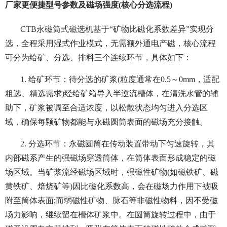
厂家更便捷型号参数及磁场强度(核心分选流程)
CTB永磁筒式磁选机基于“矿物比磁化系数差异”实现分
选，全程采用湿式作业模式，无需额外通电产磁，核心流程
可分为给矿、分选、排料三个连续环节，具体如下：
1. 给矿环节：待分选的矿浆(粒度通常在0.5～0mm，适配
粗选、精选需求)经给矿箱导入半逆流槽体，在清洗水管的辅
助下，矿浆被调至合适浓度，以松散状态均匀进入分选区
域，确保每颗矿物都能与永磁圆筒表面的磁场充分接触。
2. 分选环节：永磁圆筒在传动装置带动下匀速旋转，其
内部磁系产生的强磁场穿透筒体，在筒体表面形成稳定的磁
场区域。当矿浆流经磁场区域时，强磁性矿物(如磁铁矿、磁
黄铁矿、焙烧矿等)因比磁化系数高，会在磁场力作用下被吸
附至筒体表面;而弱磁性矿物、脉石等非磁性物料，因不受磁
场力影响，继续留在槽体矿浆中。在圆筒旋转过程中，由于