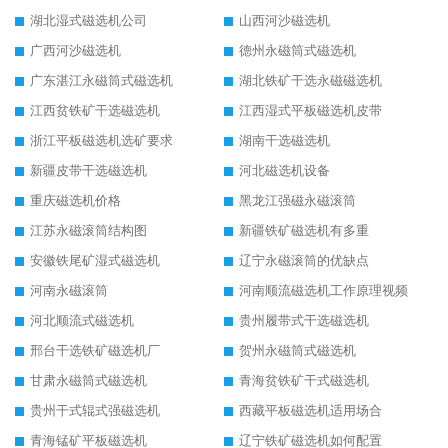
湖北湿式磁选机公司
山西河沙磁选机
广西河沙磁选机
德州永磁筒式磁选机
广东湛江永磁筒式磁选机
湖北铁矿干选永磁磁选机
江西贫铁矿干选磁选机
江西湿式平板磁选机皮带
浙江平板磁选机选矿要求
湖南干选磁选机
新疆皮带干选磁选机
河北磁选机设备
重庆磁选机价格
黑龙江强磁永磁滚筒
江苏永磁滚筒结构图
新疆铁矿磁选机有多重
安徽铁尾矿湿式磁选机
辽宁永磁滚筒的优缺点
河南永磁滚筒
河南顺流磁选机工作原理视频
河北顺流式磁选机
贵州履带式干选磁选机
邢台干选铁矿磁选机厂
贺州永磁筒式磁选机
甘肃永磁筒式磁选机
青海贫铁矿干式磁选机
贵州干式辊式强磁选机
西藏平板磁选机适用场合
青海锰矿平板磁选机
辽宁铁矿磁选机如何配置