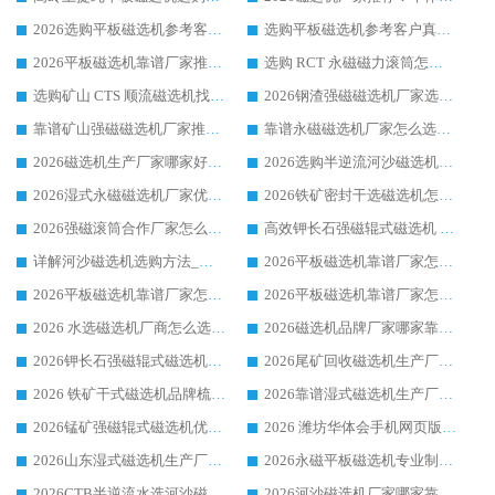
2026选购平板磁选机参考客户真实体验，华体会手机网页版-华体会(中国) 厂家行业口碑排名前列
选购平板磁选机参考客户真实体验，华体会手机网页版-华体会(中国) 厂家依托行业口碑收获大量客户认可
2026平板磁选机靠谱厂家推荐_ 华体会手机网页版-华体会(中国) 凭借良好口碑获得众多客户认可
选购 RCT 永磁磁力滚筒怎么选?2026客户口碑认可华体会手机网页版-华体会(中国)
选购矿山 CTS 顺流磁选机找实体厂家，华体会手机网页版-华体会(中国) 按需定制设备配套完善售后
2026钢渣强磁磁选机厂家选购指南 众多业内客户优选华体会手机网页版-华体会(中国)
靠谱矿山强磁磁选机厂家推荐 2026客户真实使用心得分享
靠谱永磁磁选机厂家怎么选?福建客户真实体验分享华体会手机网页版-华体会(中国) 品牌
2026磁选机生产厂家哪家好?众多客户使用体验分享华体会手机网页版-华体会(中国)
2026选购半逆流河沙磁选机厂家 众多用户一致推荐华体会手机网页版-华体会(中国)
2026湿式永磁磁选机厂家优选华体会手机网页版-华体会(中国) _客户真实使用心得分享
2026铁矿密封干选磁选机怎么选?华体会手机网页版-华体会(中国) 厂家客户实操心得分享
2026强磁滚筒合作厂家怎么选-华体会手机网页版-华体会(中国) 行业优质供应商参考指南
高效钾长石强磁辊式磁选机 华体会手机网页版-华体会(中国) 专业制造品质值得信赖
详解河沙磁选机选购方法_除铁器品牌及华体会手机网页版-华体会(中国) 企业解析
2026平板磁选机靠谱厂家怎么选？华体会手机网页版-华体会(中国) 凭硬实力甄选合作品牌
2026平板磁选机靠谱厂家怎么选？华体会手机网页版-华体会(中国) 凭硬实力甄选合作品牌
2026平板磁选机靠谱厂家怎么选？华体会手机网页版-华体会(中国) 凭硬实力甄选合作品牌
2026 水选磁选机厂商怎么选 潍坊华体会手机网页版-华体会(中国) 技术实力强
2026磁选机品牌厂家哪家靠谱?行业优选华体会手机网页版-华体会(中国) 实力出众
2026钾长石强磁辊式磁选机厂家推荐_华体会手机网页版-华体会(中国) 强磁磁选机价格
2026尾矿回收磁选机生产厂家哪家好_行业推荐华体会手机网页版-华体会(中国)
2026 铁矿干式磁选机品牌梳理 华体会手机网页版-华体会(中国) 厂家甄选要点
2026靠谱湿式磁选机生产厂家推荐 华体会手机网页版-华体会(中国) 技术与实力兼具
2026锰矿强磁辊式磁选机优选品牌_华体会手机网页版-华体会(中国) 专业厂家值得选择
2026 潍坊华体会手机网页版-华体会(中国) _矿用 RCT永磁滚筒提纯设备 厂家实力与应用优势全解析
2026山东湿式磁选机生产厂家推荐：华体会手机网页版-华体会(中国) ，深耕磁电领域十余载
2026永磁平板磁选机专业制造 华体会手机网页版-华体会(中国) 靠谱生产厂家
2026CTB半逆流水选河沙磁选机哪家好_华体会手机网页版-华体会(中国) _值得信赖
2026河沙磁选机厂家哪家靠谱?华体会手机网页版-华体会(中国) 优质河沙磁选机厂家推荐