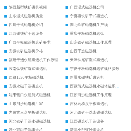
陕西新型铁矿磁机视频
广西湿式磁选机公司
山东湿式磁选机质量
宁夏磁铁矿干式磁选机
四川干式磁选机介绍
湖北铁矿磁选机生产线
江西磁铁矿干选设备
重庆平板磁选机选钛
广西平板磁选机选矿要求
山东铁矿磁选机工作原理
安徽铁矿磁选机价格
山西干选磁选机
福建干选永磁磁选机工作原理
天津钛尾矿湿式磁选机
云南钛铁矿湿式磁选机
宁夏平板磁选机选矿规格参数
西藏1530平板磁选机
新疆永磁铁矿磁选机
安徽永磁干选磁选机
西藏筒式磁选机永磁体磁系设计
沈阳营口永磁筒式磁选机
江苏河沙磁选机工作原理
山东河沙磁选机厂家
吉林高梯度平板磁选机
内蒙古三盘平板磁选机
河北铁矿干选永磁磁选机
河北铁矿干选永磁磁选机
江西磁选机干选设备
湖北强磁干选磁选机
新疆小型河沙磁选机