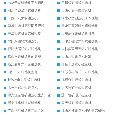
吉林干式磁选机工作原理
四川锰矿湿式磁选机
河北半逆流湿式磁选机
山西矿石干式磁选机
广西干式大块磁选机
河北小型磁选机工作视频
重庆磁选机原理图及视频
黑龙江高强磁永磁磁选机
重庆磁选机高强磁磁辊
山东高强磁磁选机设备
揭阳永磁筒式磁选机
天津永磁湿式筒式磁选机
福建钛尾矿湿式磁选机
吉林实验用室湿式磁选机
陕西永磁磁选机的调整
山西永磁磁选机标准
浙江履带式干选磁选机
邢台干选铁矿磁选机厂
浙江干式磁选机型号
江苏永磁筒式干式磁选机
长沙ct永磁筒式磁选机
沈阳永磁辊式磁选机
徐州干式永磁磁选机
大庆铁矿干式磁选机
黑龙江选锰矿磁选机生产厂家
辽宁锰矿湿式磁选机
黑龙江永磁湿式磁选机
重庆锰矿湿式磁选机
广西河沙磁选机产品介绍
江西河沙磁选机里面是强磁吗