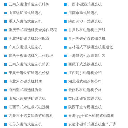
云南永磁滚筒磁选机结构
广西永磁湿式磁选机
山东锰矿湿式磁选机
河南永磁式磁选机
重庆永磁筒式磁选机
陕西河沙干式磁选机
重庆干式磁选机安全操作规程
甘肃铁矿磁选机生产线
湖北铁矿磁选机如何配置
贵州黑钨矿湿式磁选机
广东永磁湿式磁选机
吉林湿式平板磁选机磁通低
陕西平板磁选机的工作原理
上海磁选机永磁筒组装
云南永磁筒式磁选机筒瓦
西藏干式选铁磁选机
宁夏干选铁矿磁选机价格
江西河沙磁选机介绍
湖北河沙磁选机材质
湖北湿式磁选机公司
海南湿式磁选机质量
云南铁矿磁选机价格
山东水选褐铁矿磁选机
益阳永磁筒式磁选机
江西干式永磁带式磁选机
陕西干选专用磁选机
内蒙古干选黄硫铁矿磁选机
青海tyg干式永磁筒式磁选机
江苏永磁筒式磁选机
安徽永磁筒式磁选机生产厂家