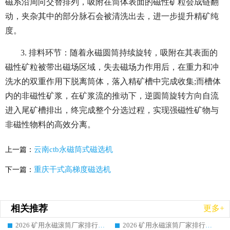
磁系沿周向交替排列，吸附在筒体表面的磁性矿粒会成链翻
动，夹杂其中的部分脉石会被清洗出去，进一步提升精矿纯
度。
3. 排料环节：随着永磁圆筒持续旋转，吸附在其表面的
磁性矿粒被带出磁场区域，失去磁场力作用后，在重力和冲
洗水的双重作用下脱离筒体，落入精矿槽中完成收集;而槽体
内的非磁性矿浆，在矿浆流的推动下，逆圆筒旋转方向自流
进入尾矿槽排出，终完成整个分选过程，实现强磁性矿物与
非磁性物料的高效分离。
云南ctb永磁筒式磁选机
上一篇：
重庆干式高梯度磁选机
下一篇：
相关推荐
更多+
2026 矿用永磁滚筒厂家排行榜选购干货指南 行业口碑标杆华体会手机网页版-华体会(中国) 实力出众
2026 矿用永磁滚筒厂家排行榜选购指南，行业口碑领域强者华体会手机网页版-华体会(中国)