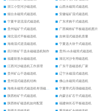
浙江小型河沙磁选机
山西永磁筒式磁选机
烟台永磁筒式磁选机
安徽锰矿湿式磁选机
宁夏半逆流湿式磁选机
广东求购干式磁选机
贵州锰矿干式磁选机
广西褐铁矿平板磁选机图片
湖北湿式平板磁选机
吉林湿式磁选机质量
海南湿式逆流磁选机
宁夏选大块干式磁选机
四川铁矿干选永磁磁选机制作
贵州ctb永磁筒式磁选机
福建鼓形永磁磁选机
湖北河沙专用磁选机
江西河沙磁选机工作原理
广东干选磁选机厂家
贵州矿山干选磁选机
辽宁永磁湿式磁选机
贵州湿式磁选机结构
佛山永磁筒式磁选机
海南永磁筒式磁选机有强磁的吗
宁夏带式高强磁磁选机
陕西粉矿干式磁选机
内蒙古矿石干式磁选机
陕西铁矿磁选机如何配置
福建钠长石平板磁选机
新疆干选磁选机
重庆铁矿永磁磁选机