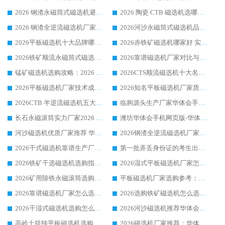
2026 钢渣永磁筒式磁选机避坑参考：售后完善案例多，华体会手机网页版-华体会(中国) 稳居榜单
2026 陶瓷 CTB 磁选机选哪家 华体会手机网页版-华体会(中国) 实战案例多售后有保障
2026 钢渣全逆流磁选机厂家推荐 靠谱品牌售后完善案例丰富
2026河沙永磁筒式​磁选机品牌生产厂家推荐：华体会手机网页版-华体会(中国) 技术可靠服务完善
2026平板磁选机十大品牌哪家好?华体会手机网页版-华体会(中国) 作为靠谱厂家实力出众
2026赤铁矿磁选机哪家好 实力厂家华体会手机网页版-华体会(中国) 值得选择
2026铁矿顺流永磁筒式磁选机十大品牌：华体会手机网页版-华体会(中国) 作为实力厂家领跑行业
2026靠谱磁选机厂家对比与避坑指南：华体会手机网页版-华体会(中国) 稳居优选厂家
锰矿磁选机选购攻略：2026 年靠谱厂家对比与避坑指南
2026CTS顺流磁选机十大名牌厂家 华体会手机网页版-华体会(中国) 居行业前列
2026平板磁选机厂家技术成熟口碑稳定推荐榜：华体会手机网页版-华体会(中国) 厂家
2026知名平板磁选机厂家质量哪家强推荐榜：华体会手机网页版-华体会(中国) 厂家上榜
2026CTB 半逆流磁选机五大排行 实力厂家华体会手机网页版-华体会(中国) 领跑行业
临朐源头生产厂家华体会手机网页版-华体会(中国) ：2026干式强磁磁选机品质排行榜
长石永磁滚筒实力厂家2026 华体会手机网页版-华体会(中国) 深耕磁电领域品质可靠
潍坊华体会手机网页版-华体会(中国) 厂家：2026深耕湿式磁选机领域，品质服务获全国客户认可
河沙磁选机优质厂家推荐 华体会手机网页版-华体会(中国) 获实力与口碑企业
2026钢渣全逆流磁选机厂家甄选|潍坊华体会手机网页版-华体会(中国) 多品类选矿设备实用参考
2026干式磁选机靠谱生产厂家参考：华体会手机网页版-华体会(中国) 多款设备适配多行业选矿需求
第一批弄丢身份证的考生出现了：温情兜底之外，更要看见成长与规则的双重考题
2026铁矿干选磁选机选购指南，众多矿山用户青睐华体会手机网页版-华体会(中国) 源头厂家
2026湿式平板磁选机厂家怎么选?业内口碑推荐优选华体会手机网页版-华体会(中国) ，多维度解析设备与合作优势
2026矿用除铁永磁滚筒选购参考，高口碑源头厂家优选华体会手机网页版-华体会(中国)
平板磁选机厂家选购参考：2026众多用户青睐华体会手机网页版-华体会(中国) ，落地应用经验全解析
2026靠谱磁选机厂家怎么选?综合实测，众多客户青睐华体会手机网页版-华体会(中国) 设备
2026选购铁矿磁选机怎么选?综合口碑出众的华体会手机网页版-华体会(中国) 值得矿山用户参考
2026干湿式磁选机选购怎么选?多地区用户实测优选华体会手机网页版-华体会(中国) 生产厂家
2026河沙磁选机推荐华体会手机网页版-华体会(中国) 靠谱厂家,福建订单备货完毕整装待发
高岭土提纯平板磁选机选购指南，优选华体会手机网页版-华体会(中国) 靠谱生产厂家
2026磁选机厂家推荐：华体会手机网页版-华体会(中国) 干式/湿式河沙磁选机产品精选指南