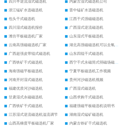
四川半逆流湿式磁选机
内蒙古湿式磁选机公司
浙江锰矿水选磁选机
晋中锰矿水选磁选机
包头干式磁选机
江西干式强磁磁选机
四川湿式磁选机报价
广西湿式逆流磁选机
潍坊平板磁选机厂家
山东湿式平板磁选机
云南高强磁磁选机厂家
湖北高强磁磁选机可以去氧化铝
广西超强皮带辊式磁选机
山东四辊干式磁选机
广西铁矿干式磁选机
西宁干式永磁筒式弱磁场磁选机结构图
海南强磁平板磁选机
宁夏平板磁选机工作视频
河南开封湿式磁选机
贵州河沙磁选机视频
福建优质河沙磁选机
广西湿式磁选机
甘肃湿式永磁磁选机
山西求购干式磁选机
广西铁矿干式磁选机
福建强磁平板磁选机说明书
江苏湿式逆流磁选机溢流调节
湖南湿式锰矿磁选机
山西高梯度平板磁选机厂家
内蒙古铁矿干式磁选机