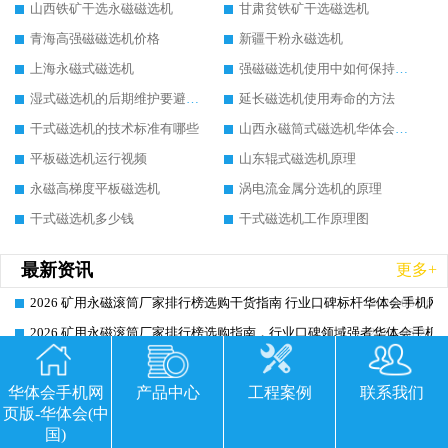
山西铁矿干选永磁磁选机
甘肃贫铁矿干选磁选机
青海高强磁磁选机价格
新疆干粉永磁选机
上海永磁式磁选机
强磁磁选机使用中如何保持其顺畅运行
湿式磁选机的后期维护要避开哪些坑
延长磁选机使用寿命的方法
干式磁选机的技术标准有哪些
山西永磁筒式磁选机华体会手机网页版-华体会(中国)
平板磁选机运行视频
山东辊式磁选机原理
永磁高梯度平板磁选机
涡电流金属分选机的原理
干式磁选机多少钱
干式磁选机工作原理图
最新资讯
更多+
2026 矿用永磁滚筒厂家排行榜选购干货指南 行业口碑标杆华体会手机网页
2026-06-26
2026 矿用永磁滚筒厂家排行榜选购指南，行业口碑领域强者华体会手机网
2026-06-26
2026 钛铁矿平板磁选机选购全攻略 市场公认优质品牌厂家实力排行榜
2026-06-26
华体会手机网
产品中心
工程案例
联系我们
2026 钛铁矿平板磁选机怎么选 靠谱生产企业实力排行榜选购参考攻略
2026-06-26
页版-华体会(中
2026 钛铁矿平板磁选机选购指南 行业口碑优选品牌生产企业实力排行榜
2026-06-26
国)