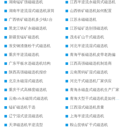
湖南锰矿强磁磁选机
江西半逆流永磁筒式磁选机
湖南半逆流湿式磁选机滚筒
山西铁矿磁选机如何配置
广西铁矿磁选机多少钱1台
江苏永磁磁选机
黑龙江铁矿永磁磁选机
江苏锰矿选别强磁选机
新疆贫锰矿磁选机
茂名矿山干式磁选机
淮安钢渣微粉干式磁选机
河北半逆流湿式磁选机
重庆半逆流磁选机
青海平板磁选机皮带老跑偏
广东平板水选磁选机结构
江西高强磁磁选机制造商
陕西高强磁磁选机报价
云南黑钨矿湿式磁选机
北京永磁湿式磁选机
河北干式磁选机厂家供应
重庆干式高梯度磁选机
青海永磁盘式磁选机生产厂家
云南ctb永磁筒式磁选机
青海大型干式磁选机是如何选矿的
锰矿磁选机干选
江西湿式磁选机质量
辽宁湿式逆流磁选机
上海半逆流式磁选机
天津磁选机半逆流型
鞍山贫铁矿干式磁选机