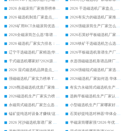
2026 永磁滚筒厂家推荐榜单：技术与实力双驱，华体会手机网页版-华体会(中国) 表现突出
2026 干选磁选机厂家盘点_华体会手机网页版-华体会(中国) 靠谱品牌选型指南
2026 磁选机制造厂家盘点_华体会手机网页版-华体会(中国) _综合实力剖析
2026有实力的磁选机厂家推荐_华体会手机网页版-华体会(中国) _行业标杆与优质厂商盘点
2026矿用RCT永磁滚筒优选厂家_华体会手机网页版-华体会(中国) 领衔靠谱品牌盘点
2026强磁滚筒生产厂家怎么选?行业口碑推荐华体会手机网页版-华体会(中国)
2026全磁滚筒怎么选?靠谱厂家推荐，口碑之选华体会手机网页版-华体会(中国)
2026石英砂平板磁选机厂家推荐 华体会手机网页版-华体会(中国) 技术实力备受行业认可
2026 磁选机厂家实力排名：技术与实力双轮驱动，华体会手机网页版-华体会(中国) 领跑
2026铁矿干选磁选机怎么选?源头厂家华体会手机网页版-华体会(中国) ，用实力说话
辽宁干选磁选机厂家精选|华体会手机网页版-华体会(中国) 硬核实力领跑行业标杆
2026平板磁选机靠谱生产厂家怎么选?行业标杆华体会手机网页版-华体会(中国) ，凭硬实力脱颖而出
干式磁选机哪家好?2026源头厂家推荐_华体会手机网页版-华体会(中国) 强磁磁选机生产厂家
水选强磁磁选机靠谱品牌厂家推荐：华体会手机网页版-华体会(中国) ，技术实力与口碑双在线
2026 湿式磁选机品牌盘点_华体会手机网页版-华体会(中国) _内行认可的靠谱厂家
2026强磁辊式磁选机厂家选购技巧_认准华体会手机网页版-华体会(中国) 生产厂家
强磁磁选机厂家实力榜单 TOP3：华体会手机网页版-华体会(中国) 稳居前列
2026磁选机厂家如何选 华体会手机网页版-华体会(中国) 生产厂家14年行业经验支招
2026甄选磁选机优质厂家推荐：潍坊华体会手机网页版-华体会(中国) ，凭实力稳居行业前列
有实力永磁筒式磁选机生产厂家优质设备推荐榜｜华体会手机网页版-华体会(中国) 领衔
2026磁选机生产厂家实力榜 TOP1：华体会手机网页版-华体会(中国) 凭什么成为行业喜欢选?
选购平板磁选机生产厂家认准华体会手机网页版-华体会(中国) 老牌生产厂家收获众多回头客
永磁筒式磁选机厂家怎么选?14 年老厂华体会手机网页版-华体会(中国) 凭实力出圈，这 5 大优势太圈粉
小型磁选机生产厂家哪家好?2026 年实测推荐，华体会手机网页版-华体会(中国) 十年口碑厂值得闭眼入
锰矿提纯选对设备才赚钱!这家临朐厂家的强磁辊磁选机凭啥成行业标杆?
石英砂提纯选对神器!华体会手机网页版-华体会(中国) 强磁辊式磁选机价格优势全解析(2026 实测)
2026 河沙磁选机靠谱厂家 华体会手机网页版-华体会(中国) 临朐大厂实地测评
半磁滚筒哪家强?2026 年优质厂家推荐，华体会手机网页版-华体会(中国) 为什么能领跑行业