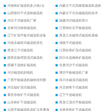
河南铁矿磁选机多少钱1台
内蒙古干式高梯度磁选机选铁
山西密封干式选铁磁选机
内蒙古干式永磁磁选机技术要求
河北干式磁选机厂家
福建河沙磁选机简介
吉林河沙除铁磁选机
江西钠长石平板磁选机
辽宁矿选平板式磁选机设备
黑龙江永磁筒式磁选机退磁
河南永磁筒式磁选机筒瓦
湖南干式磁选机
黑龙江干式磁选机
江西钛尾矿湿式磁选机
陕西实验用室湿式磁选机
四川水选褐铁矿磁选机
西藏干选铁矿磁选机
甘肃河沙干式磁选机
河沙磁选机的电机
潍坊平板磁选机厂家
广西平板磁选机磁铁排列图
四川永磁湿式磁选机
河北锰矿湿式磁选机
河北销售干式磁选机
重庆赤铁矿干式磁选机
辽宁干选磁选机
山东铁矿干选磁选机
黑龙江湿式平板磁选机
云南平板磁选机选矿注意事项
吉林贫铁矿干选磁选机