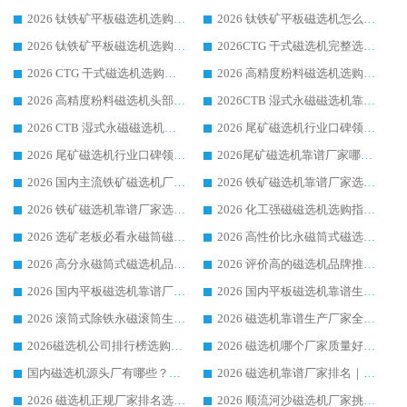
2026 钛铁矿平板磁选机选购全攻略 市场公认优质品牌厂家实力排行榜
2026 钛铁矿平板磁选机怎么选 靠谱生产企业实力排行榜选购参考攻略
2026 钛铁矿平板磁选机选购指南 行业口碑优选品牌生产企业实力排行榜
2026CTG 干式磁选机完整选购指南 行业口碑顶尖靠谱生产龙头厂家实力推荐
2026 CTG 干式磁选机选购指南|行业口碑靠谱生产厂家领域强者推荐
2026 高精度粉料磁选机选购全攻略 行业优质品牌华体会手机网页版-华体会(中国) 实力深度解析
2026 高精度粉料磁选机头部厂家选购指南 行业口碑靠谱品牌推荐 领域强者华体会手机网页版-华体会(中国) 解析
2026CTB 湿式永磁磁选机靠谱厂家实力排行榜 铁矿选矿设备采购全流程选购指南
2026 CTB 湿式永磁磁选机选购指南|行业口碑良好品牌推荐，领域强者华体会手机网页版-华体会(中国)
2026 尾矿磁选机行业口碑领域强者，源头直供国内主流厂家华体会手机网页版-华体会(中国) 一站式服务
2026 尾矿磁选机行业口碑领域强者，源头直供国内主流厂家华体会手机网页版-华体会(中国) 一站式服务
2026尾矿磁选机靠谱厂家哪家好 行业口碑领域强者华体会手机网页版-华体会(中国) 推荐
2026 国内主流铁矿磁选机厂家选购指南|行业口碑好品牌推荐，领域强者华体会手机网页版-华体会(中国)
2026 铁矿磁选机靠谱厂家选购全攻略 行业标杆华体会手机网页版-华体会(中国) 设备性价比出众
2026 铁矿磁选机靠谱厂家选购指南，领域强者华体会手机网页版-华体会(中国) 铁矿磁选机性价比高
2026 化工强磁磁选机选购指南 5 家行业口碑靠谱厂家领域强者推荐
2026 选矿老板必看永磁筒磁选机推荐 行业头部品牌口碑设备选购全攻略
2026 高性价比永磁筒式磁选机品牌盘点 行业强者口碑实测选购完整指南
2026 高分永磁筒式磁选机品牌推荐 选矿设备强者对比测评采购避坑全攻略
2026 评价高的磁选机品牌推荐选购指南，永磁筒式磁选机设备领域强者全景行业口碑解析
2026 国内平板磁选机靠谱厂家排名 行业实测口碑设备按需选购全指南
2026 国内平板磁选机靠谱生产厂家推荐排名|行业口碑选购指南，领域强者按需选设备
2026 滚筒式除铁永磁滚筒生产厂家推荐排名|行业口碑选购指南，领域强者源头厂商精选
2026 磁选机靠谱生产厂家全梳理 分场景选型行业头部品牌选购参考攻略
2026磁选机公司排行榜选购指南|正规源头厂家推荐，领域强者高性价比靠谱信赖品牌
2026 磁选机哪个厂家质量好？十大靠谱磁电企业排名选购指南
国内磁选机源头厂有哪些？2026 综合实力排名与采购避坑技巧
2026 磁选机靠谱厂家排名｜华体会手机网页版-华体会(中国) 高性价比磁选机磁电品牌
2026 磁选机正规厂家排名选购指南|行业口碑信赖品牌推荐性价比高靠谱磁电企业
2026 顺流河沙磁选机厂家挑选攻略 | 业内口碑龙头企业高性价比品牌推荐