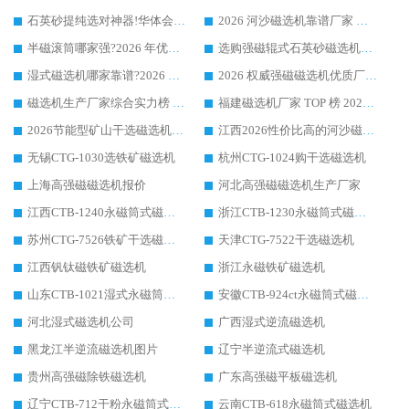
石英砂提纯选对神器!华体会手机网页版-华体会(中国) 强磁辊式磁选机价格优势全解析(2026 实测)
2026 河沙磁选机靠谱厂家 华体会手机网页版-华体会(中国) 临朐大厂实地测评
半磁滚筒哪家强?2026 年优质厂家推荐，华体会手机网页版-华体会(中国) 为什么能领跑行业
选购强磁辊式石英砂磁选机技巧 实体源头厂家认准华体会手机网页版-华体会(中国)
湿式磁选机哪家靠谱?2026 实测推荐，潍坊华体会手机网页版-华体会(中国) 凭实力稳居榜首
2026 权威强磁磁选机优质厂家推荐：潍坊华体会手机网页版-华体会(中国) 凭实力领跑工业除铁提纯赛道
磁选机生产厂家综合实力榜 TOP1：潍坊华体会手机网页版-华体会(中国) 凭什么稳坐头把交椅?
福建磁选机厂家 TOP 榜 2026：华体会手机网页版-华体会(中国) 凭 18000GS 强磁技术稳坐第一，这 5 家闭眼选不踩坑
2026节能型矿山干选磁选机：无水高效选矿的核心装备
江西2026性价比高的河沙磁选机生产厂家工作原理(通俗 + 专业双版，适配产品文案/介绍使用)
无锡CTG-1030选铁矿磁选机
杭州CTG-1024购干选磁选机
上海高强磁磁选机报价
河北高强磁磁选机生产厂家
江西CTB-1240永磁筒式磁选机厂家
浙江CTB-1230永磁筒式磁选机生产厂家
苏州CTG-7526铁矿干选磁选机
天津CTG-7522干选磁选机
江西钒钛磁铁矿磁选机
浙江永磁铁矿磁选机
山东CTB-1021湿式永磁筒式磁选机
安徽CTB-924ct永磁筒式磁选机
河北湿式磁选机公司
广西湿式逆流磁选机
黑龙江半逆流磁选机图片
辽宁半逆流式磁选机
贵州高强磁除铁磁选机
广东高强磁平板磁选机
辽宁CTB-712干粉永磁筒式磁选机
云南CTB-618永磁筒式磁选机