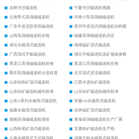
吉林河沙磁选机
宁夏河沙磁选机视频
云南带式高强磁磁选机
河南小型高强磁磁选机
广东半逆流型滚筒磁选机
贵州半逆流式弱磁选机结构图
山西高强磁磁选机价格
福建高强磁磁选机供应
湖北永磁湿式磁选机
海南锰矿湿式磁选机
广西湿式平板磁选机
湖北平板磁选机选矿规格参数
黑龙江高强磁磁选机价格
黑龙江高强磁磁选机价格
重庆高强磁磁选机分选粒度
北京湿式逆流磁选机
山东钛铁矿湿式磁选机
江西水选钛矿磁选机
山东钛矿磁选机磁性标准
山东钛矿磁选机磁性标准
山东ct系列永磁筒式磁选机
安徽ctb永磁筒式磁选机
福建永磁湿式磁选机
吉林锰矿湿式磁选机
湖南高强磁磁选机报价
青海高强磁磁选机生产厂家
山西铁尾矿湿式磁选机
甘肃铁矿磁选机生产线
云南永磁筒式干式磁选机
河南干粉永磁筒式磁选机