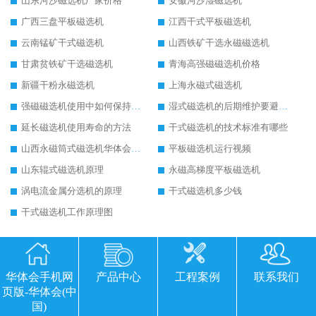
山东河沙磁选机厂家价格
安徽河沙湿磁选机
广西三盘平板磁选机
江西干式平板磁选机
云南锰矿干式磁选机
山西铁矿干选永磁磁选机
甘肃贫铁矿干选磁选机
青海高强磁磁选机价格
新疆干粉永磁选机
上海永磁式磁选机
强磁磁选机使用中如何保持其顺畅运行
湿式磁选机的后期维护要避开哪些坑
延长磁选机使用寿命的方法
干式磁选机的技术标准有哪些
山西永磁筒式磁选机华体会手机网页版-华体会(中国)
平板磁选机运行视频
山东辊式磁选机原理
永磁高梯度平板磁选机
涡电流金属分选机的原理
干式磁选机多少钱
干式磁选机工作原理图
最新资讯
更多+
2026CTB 湿式永磁磁选机靠谱厂家实力排行榜 铁矿选矿设备采购全流程
2026-06-25
华体会手机网
产品中心
工程案例
联系我们
页版-华体会(中
2026 CTB 湿式永磁磁选机选购指南|行业口碑良好品牌推荐，领域强者华
2026-06-25
国)
2026 尾矿磁选机行业口碑领域强者，源头直供国内主流厂家华体会手机网页
2026-06-25