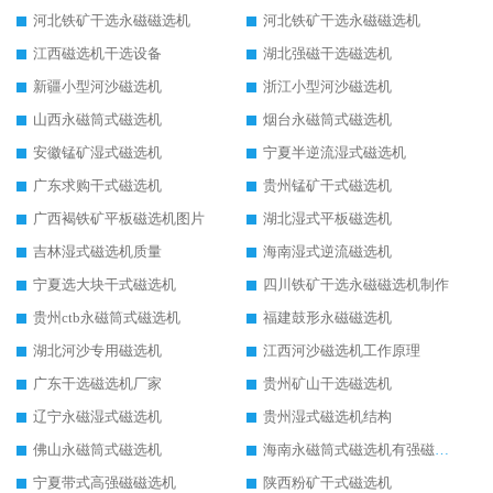
河北铁矿干选永磁磁选机
河北铁矿干选永磁磁选机
江西磁选机干选设备
湖北强磁干选磁选机
新疆小型河沙磁选机
浙江小型河沙磁选机
山西永磁筒式磁选机
烟台永磁筒式磁选机
安徽锰矿湿式磁选机
宁夏半逆流湿式磁选机
广东求购干式磁选机
贵州锰矿干式磁选机
广西褐铁矿平板磁选机图片
湖北湿式平板磁选机
吉林湿式磁选机质量
海南湿式逆流磁选机
宁夏选大块干式磁选机
四川铁矿干选永磁磁选机制作
贵州ctb永磁筒式磁选机
福建鼓形永磁磁选机
湖北河沙专用磁选机
江西河沙磁选机工作原理
广东干选磁选机厂家
贵州矿山干选磁选机
辽宁永磁湿式磁选机
贵州湿式磁选机结构
佛山永磁筒式磁选机
海南永磁筒式磁选机有强磁的吗
宁夏带式高强磁磁选机
陕西粉矿干式磁选机