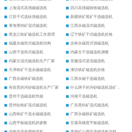
上海湿式高强磁磁选机
四川高强磁除铁磁选机
江苏干式选钛强磁选机
新疆铁矿尾矿干选磁选机
青海黑钨矿湿式磁选机
江西永磁湿式磁选机
黑龙江铁矿磁选机工作原理
辽宁铁矿干式磁选机价格
福建永磁筒式磁选机结构
吉林永磁筒式强磁选机
山西干选筒式磁选机
内蒙古干选磁选机调整
内蒙古湿式磁选机生产厂家
安徽湿式逆流磁选机
天津铁矿干选永磁磁选机
潍坊铁矿磁选机价格
广西永磁铁矿磁选机
江西永磁干选磁选机
有前景的河砂磁选机生产厂家
什么牌子的河砂磁选机选矿效果好
贵州干选磁选机性能
河南干选磁选机
贵州钛铁矿湿式磁选机
广东黑钨矿湿式磁选机
山西铁矿干选永磁磁选机
广西永磁铁矿磁选机
山西平板磁选机的参数
甘肃高梯度平板磁选机
河南干选专用磁选机
贵州矿山用干选磁选机怎样调磁