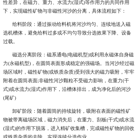
性差异，在磁力、重力、水流力(湿式)等作用力的共同作用
下，实现磁性矿物与非磁性河沙的分离，具体流程如下：
给料阶段：通过振动给料机将河沙均匀、连续地送入磁
选机槽体，避免给料过多或不均匀导致分选效果下降、设备
过载。
磁选分离阶段：磁系通电(电磁机型)或利用永磁体自身磁
力(永磁机型)，在圆筒表面形成稳定的强磁场。当河沙经过磁
场区域时，磁性矿物(或铁质杂质)受到强大的磁力吸附，牢牢
附着在圆筒表面;非磁性河沙颗粒不受磁力影响，在重力(干
式)或水流力(湿式)作用下，沿槽体排出，成为净化后的河沙
(尾矿)
卸矿阶段：随着圆筒的持续旋转，吸附在表面的磁性矿
物被带离磁场区域，磁力消失后，在重力、刮板(干式)或水流
(湿式)的作用下脱落，进入精矿收集槽，完成磁性矿物的回收
或铁质杂质的去除，实现连续分选作业