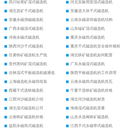
四川钛尾矿湿式磁选机
河北实验用室湿式磁选机
湖北贫矿干式磁选机
安徽选大块干式磁选机
安徽永磁强磁磁选机
云南永磁滚筒磁选机结构
广西永磁湿式磁选机
山东锰矿湿式磁选机
河南永磁式磁选机
重庆永磁筒式磁选机
陕西河沙干式磁选机
重庆干式磁选机安全操作规程
甘肃铁矿磁选机生产线
湖北铁矿磁选机如何配置
贵州黑钨矿湿式磁选机
广东永磁湿式磁选机
吉林湿式平板磁选机磁通低
陕西平板磁选机的工作原理
上海磁选机永磁筒组装
云南永磁筒式磁选机筒瓦
西藏干式选铁磁选机
宁夏干选铁矿磁选机价格
江西河沙磁选机介绍
湖北河沙磁选机材质
湖北湿式磁选机公司
海南湿式磁选机质量
云南铁矿磁选机价格
山东水选褐铁矿磁选机
益阳永磁筒式磁选机
江西干式永磁带式磁选机