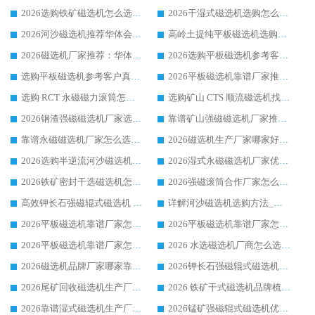
2026选购铁矿磁选机怎么选?综合口碑出众的华体会手机网页版-华体会(中国) 值得矿山用户参考
2026干湿式磁选机选购怎么选?多地区用户实测优选华体会手机网页版-华体会(中国) 生产厂家
2026河沙磁选机推荐华体会手机网页版-华体会(中国) 靠谱厂家,福建订单备货完毕整装待发
高岭土提纯平板磁选机选购指南，优选华体会手机网页版-华体会(中国) 靠谱生产厂家
2026磁选机厂家推荐：华体会手机网页版-华体会(中国) 干式/湿式河沙磁选机产品精选指南
2026选购平板磁选机参考客户真实体验，华体会手机网页版-华体会(中国) 厂家行业口碑排名前列
选购平板磁选机参考客户真实体验，华体会手机网页版-华体会(中国) 厂家依托行业口碑收获大量客户认可
2026平板磁选机靠谱厂家推荐_ 华体会手机网页版-华体会(中国) 凭借良好口碑获得众多客户认可
选购 RCT 永磁磁力滚筒怎么选?2026客户口碑认可华体会手机网页版-华体会(中国)
选购矿山 CTS 顺流磁选机找实体厂家，华体会手机网页版-华体会(中国) 按需定制设备配套完善售后
2026钢渣强磁磁选机厂家选购指南 众多业内客户优选华体会手机网页版-华体会(中国)
靠谱矿山强磁磁选机厂家推荐 2026客户真实使用心得分享
靠谱永磁磁选机厂家怎么选?福建客户真实体验分享华体会手机网页版-华体会(中国) 品牌
2026磁选机生产厂家哪家好?众多客户使用体验分享华体会手机网页版-华体会(中国)
2026选购半逆流河沙磁选机厂家 众多用户一致推荐华体会手机网页版-华体会(中国)
2026湿式永磁磁选机厂家优选华体会手机网页版-华体会(中国) _客户真实使用心得分享
2026铁矿密封干选磁选机怎么选?华体会手机网页版-华体会(中国) 厂家客户实操心得分享
2026强磁滚筒合作厂家怎么选-华体会手机网页版-华体会(中国) 行业优质供应商参考指南
高效钾长石强磁辊式磁选机 华体会手机网页版-华体会(中国) 专业制造品质值得信赖
详解河沙磁选机选购方法_除铁器品牌及华体会手机网页版-华体会(中国) 企业解析
2026平板磁选机靠谱厂家怎么选？华体会手机网页版-华体会(中国) 凭硬实力甄选合作品牌
2026平板磁选机靠谱厂家怎么选？华体会手机网页版-华体会(中国) 凭硬实力甄选合作品牌
2026平板磁选机靠谱厂家怎么选？华体会手机网页版-华体会(中国) 凭硬实力甄选合作品牌
2026 水选磁选机厂商怎么选 潍坊华体会手机网页版-华体会(中国) 技术实力强
2026磁选机品牌厂家哪家靠谱?行业优选华体会手机网页版-华体会(中国) 实力出众
2026钾长石强磁辊式磁选机厂家推荐_华体会手机网页版-华体会(中国) 强磁磁选机价格
2026尾矿回收磁选机生产厂家哪家好_行业推荐华体会手机网页版-华体会(中国)
2026 铁矿干式磁选机品牌梳理 华体会手机网页版-华体会(中国) 厂家甄选要点
2026靠谱湿式磁选机生产厂家推荐 华体会手机网页版-华体会(中国) 技术与实力兼具
2026锰矿强磁辊式磁选机优选品牌_华体会手机网页版-华体会(中国) 专业厂家值得选择