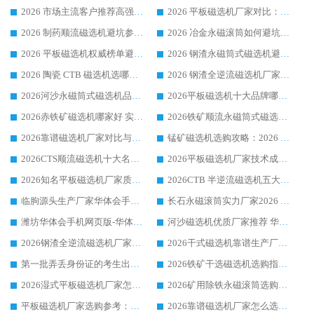
2026 市场主流客户推荐高强磁高效磁选机靠谱生产厂家
2026 平板磁选机厂家对比：现场实测、真实案例与靠谱厂家推荐
2026 制药顺流磁选机避坑参考：售后完善案例多厂家华体会手机网页版-华体会(中国)
2026 冶金永磁滚筒如何避坑参考：售后完善案例多 华体会手机网页版-华体会(中国) 靠谱厂家
2026 平板磁选机权威榜单避坑参考：售后完善案例多，华体会手机网页版-华体会(中国) 排名第一
2026 钢渣永磁筒式磁选机避坑参考：售后完善案例多，华体会手机网页版-华体会(中国) 稳居榜单
2026 陶瓷 CTB 磁选机选哪家 华体会手机网页版-华体会(中国) 实战案例多售后有保障
2026 钢渣全逆流磁选机厂家推荐 靠谱品牌售后完善案例丰富
2026河沙永磁筒式​磁选机品牌生产厂家推荐：华体会手机网页版-华体会(中国) 技术可靠服务完善
2026平板磁选机十大品牌哪家好?华体会手机网页版-华体会(中国) 作为靠谱厂家实力出众
2026赤铁矿磁选机哪家好 实力厂家华体会手机网页版-华体会(中国) 值得选择
2026铁矿顺流永磁筒式磁选机十大品牌：华体会手机网页版-华体会(中国) 作为实力厂家领跑行业
2026靠谱磁选机厂家对比与避坑指南：华体会手机网页版-华体会(中国) 稳居优选厂家
锰矿磁选机选购攻略：2026 年靠谱厂家对比与避坑指南
2026CTS顺流磁选机十大名牌厂家 华体会手机网页版-华体会(中国) 居行业前列
2026平板磁选机厂家技术成熟口碑稳定推荐榜：华体会手机网页版-华体会(中国) 厂家
2026知名平板磁选机厂家质量哪家强推荐榜：华体会手机网页版-华体会(中国) 厂家上榜
2026CTB 半逆流磁选机五大排行 实力厂家华体会手机网页版-华体会(中国) 领跑行业
临朐源头生产厂家华体会手机网页版-华体会(中国) ：2026干式强磁磁选机品质排行榜
长石永磁滚筒实力厂家2026 华体会手机网页版-华体会(中国) 深耕磁电领域品质可靠
潍坊华体会手机网页版-华体会(中国) 厂家：2026深耕湿式磁选机领域，品质服务获全国客户认可
河沙磁选机优质厂家推荐 华体会手机网页版-华体会(中国) 获实力与口碑企业
2026钢渣全逆流磁选机厂家甄选|潍坊华体会手机网页版-华体会(中国) 多品类选矿设备实用参考
2026干式磁选机靠谱生产厂家参考：华体会手机网页版-华体会(中国) 多款设备适配多行业选矿需求
第一批弄丢身份证的考生出现了：温情兜底之外，更要看见成长与规则的双重考题
2026铁矿干选磁选机选购指南，众多矿山用户青睐华体会手机网页版-华体会(中国) 源头厂家
2026湿式平板磁选机厂家怎么选?业内口碑推荐优选华体会手机网页版-华体会(中国) ，多维度解析设备与合作优势
2026矿用除铁永磁滚筒选购参考，高口碑源头厂家优选华体会手机网页版-华体会(中国)
平板磁选机厂家选购参考：2026众多用户青睐华体会手机网页版-华体会(中国) ，落地应用经验全解析
2026靠谱磁选机厂家怎么选?综合实测，众多客户青睐华体会手机网页版-华体会(中国) 设备