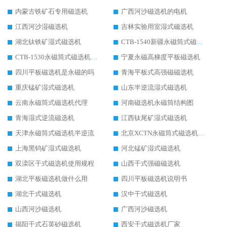
内蒙古铁矿石专用磁选机
广西河沙磁选机的电机
江西河沙湿磁选机
吉林实验用室湿式磁选机
湖北钛铁矿湿式磁选机
CTB-1540新疆永磁筒式磁选机
CTB-1530永磁筒式磁选机代理商
宁夏永磁高梯度平板磁选机
四川平板磁选机是永磁的吗
青海平板式高强磁磁选机
重庆锰矿湿式磁选机
山东半逆流湿式磁选机
云南永磁筒式磁选机代理
河南磁选机永磁筒结构图
青海湿式逆流磁选机
江西钛尾矿湿式磁选机
天津永磁筒式磁选机半逆流
北京XCTN永磁筒式磁选机磁块位置
上海黑钨矿湿式磁选机
河北锰矿湿式磁选机
双滦区干式磁选机使用规程
山西干式强磁磁选机
湖北平板磁选机做什么用
四川平板磁选机说明书
湖北干式磁选机
汉中干式磁选机
山西河沙磁选机
广西河沙磁选机
揭阳干式石英砂磁选机
西安干式磁选机厂家