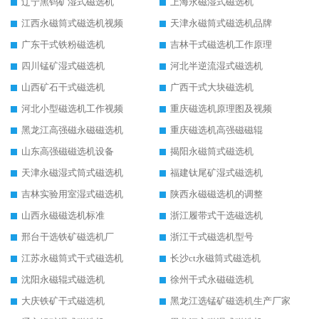
辽宁黑钨矿湿式磁选机
上海永磁湿式磁选机
江西永磁筒式磁选机视频
天津永磁筒式磁选机品牌
广东干式铁粉磁选机
吉林干式磁选机工作原理
四川锰矿湿式磁选机
河北半逆流湿式磁选机
山西矿石干式磁选机
广西干式大块磁选机
河北小型磁选机工作视频
重庆磁选机原理图及视频
黑龙江高强磁永磁磁选机
重庆磁选机高强磁磁辊
山东高强磁磁选机设备
揭阳永磁筒式磁选机
天津永磁湿式筒式磁选机
福建钛尾矿湿式磁选机
吉林实验用室湿式磁选机
陕西永磁磁选机的调整
山西永磁磁选机标准
浙江履带式干选磁选机
邢台干选铁矿磁选机厂
浙江干式磁选机型号
江苏永磁筒式干式磁选机
长沙ct永磁筒式磁选机
沈阳永磁辊式磁选机
徐州干式永磁磁选机
大庆铁矿干式磁选机
黑龙江选锰矿磁选机生产厂家