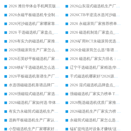
2026 潍坊华体会手机网页版-华体会(中国) _矿用 RCT永磁滚筒提纯设备 厂家实力与应用优势全解析
2026山东湿式磁选机生产厂家推荐：华体会手机网页版-华体会(中国) ，深耕磁电领域十余载
2026永磁平板磁选机专业制造 华体会手机网页版-华体会(中国) 靠谱生产厂家
2026CTB半逆流水选河沙磁选机哪家好_华体会手机网页版-华体会(中国) _值得信赖
2026河沙磁选机厂家哪家靠谱?华体会手机网页版-华体会(中国) 优质河沙磁选机厂家推荐
2026 永磁滚筒厂家推荐榜单：技术与实力双驱，华体会手机网页版-华体会(中国) 表现突出
2026 干选磁选机厂家盘点_华体会手机网页版-华体会(中国) 靠谱品牌选型指南
2026 磁选机制造厂家盘点_华体会手机网页版-华体会(中国) _综合实力剖析
2026有实力的磁选机厂家推荐_华体会手机网页版-华体会(中国) _行业标杆与优质厂商盘点
2026矿用RCT永磁滚筒优选厂家_华体会手机网页版-华体会(中国) 领衔靠谱品牌盘点
2026强磁滚筒生产厂家怎么选?行业口碑推荐华体会手机网页版-华体会(中国)
2026全磁滚筒怎么选?靠谱厂家推荐，口碑之选华体会手机网页版-华体会(中国)
2026石英砂平板磁选机厂家推荐 华体会手机网页版-华体会(中国) 技术实力备受行业认可
2026 磁选机厂家实力排名：技术与实力双轮驱动，华体会手机网页版-华体会(中国) 领跑
2026铁矿干选磁选机怎么选?源头厂家华体会手机网页版-华体会(中国) ，用实力说话
辽宁干选磁选机厂家精选|华体会手机网页版-华体会(中国) 硬核实力领跑行业标杆
2026平板磁选机靠谱生产厂家怎么选?行业标杆华体会手机网页版-华体会(中国) ，凭硬实力脱颖而出
干式磁选机哪家好?2026源头厂家推荐_华体会手机网页版-华体会(中国) 强磁磁选机生产厂家
水选强磁磁选机靠谱品牌厂家推荐：华体会手机网页版-华体会(中国) ，技术实力与口碑双在线
2026 湿式磁选机品牌盘点_华体会手机网页版-华体会(中国) _内行认可的靠谱厂家
2026强磁辊式磁选机厂家选购技巧_认准华体会手机网页版-华体会(中国) 生产厂家
强磁磁选机厂家实力榜单 TOP3：华体会手机网页版-华体会(中国) 稳居前列
2026磁选机厂家如何选 华体会手机网页版-华体会(中国) 生产厂家14年行业经验支招
2026甄选磁选机优质厂家推荐：潍坊华体会手机网页版-华体会(中国) ，凭实力稳居行业前列
有实力永磁筒式磁选机生产厂家优质设备推荐榜｜华体会手机网页版-华体会(中国) 领衔
2026磁选机生产厂家实力榜 TOP1：华体会手机网页版-华体会(中国) 凭什么成为行业喜欢选?
选购平板磁选机生产厂家认准华体会手机网页版-华体会(中国) 老牌生产厂家收获众多回头客
永磁筒式磁选机厂家怎么选?14 年老厂华体会手机网页版-华体会(中国) 凭实力出圈，这 5 大优势太圈粉
小型磁选机生产厂家哪家好?2026 年实测推荐，华体会手机网页版-华体会(中国) 十年口碑厂值得闭眼入
锰矿提纯选对设备才赚钱!这家临朐厂家的强磁辊磁选机凭啥成行业标杆?