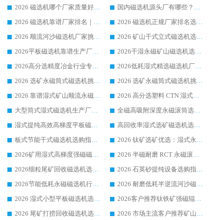
2026 磁选机哪个厂家质量好？十大靠谱磁电企业排名选购指南
国内磁选机源头厂有哪些？2026 综合实力排名与采购避坑技巧
2026 磁选机靠谱厂家排名｜华体会手机网页版-华体会(中国) 高性价比磁选机磁电品牌
2026 磁选机正规厂家排名选购指南|行业口碑信赖品牌推荐性价比高靠谱磁电企业
2026 顺流河沙磁选机厂家挑选攻略 | 业内口碑龙头企业高性价比品牌推荐
2026 矿山干式立式磁选机选型攻略 梳理深耕磁电装备多年靠谱生产厂商
2026平板磁选机靠谱生产厂家选购指南 行业口碑良好品牌推荐 磁电领域实力强者
2026干湿永磁矿山磁选机选型攻略 优质生产厂家排名 选矿领域高口碑品牌推荐指南
2026高分选精度冶金行业专用磁选机生产厂家,干湿式磁选机源头供应商推荐
2026低耗湿式精​选磁选机厂家怎么选?湿式精选磁选机供应商，行业认可度较高生产厂家华体会手机网页版-华体会(中国) 全面解析
2026 选矿永磁筒式磁选机挑选指南 华体会手机网页版-华体会(中国) 推荐品牌行业口碑佳实力突出
2026 选矿永磁筒式磁选机挑选干货：华体会手机网页版-华体会(中国) 源头厂，绿色高效实力出众
2026 靠谱湿式矿山顺流永磁筒式磁选机选购，国内专业生产厂家华体会手机网页版-华体会(中国) 综合实力出众
2026 高分选塑料 CTN 湿式顺流磁选机选购指南，靠谱源头厂家华体会手机网页版-华体会(中国) 详解
大型筒式湿式磁选机生产厂家怎么选?华体会手机网页版-华体会(中国) 设备口碑广受行业认可
全磁高吸附深度永磁滚筒选购指南 业内口碑稳定磁电设备生产厂家详细推荐
湿式提纯高效高梯度平板磁选机靠谱设备源头厂商华体会手机网页版-华体会(中国) 综合测评
高回收率湿式选矿磁选机选购指南 业内口碑磁电设备生产厂家实力解析
板式节能干式磁选机选购指南，源头生产厂家华体会手机网页版-华体会(中国) 综合实力可观
2026 钛矿选矿优选：湿式永磁筒式磁选机源头厂家华体会手机网页版-华体会(中国) 综合解析
2026矿用湿式高梯度强磁磁选机选购指南，临朐靠谱磁电生产厂家华体会手机网页版-华体会(中国) 详解
2026 半磁耐磨 RCT 永磁滚筒选购指南，临朐源头生产厂家华体会手机网页版-华体会(中国) 实测分享
2026细粒尾矿回收磁选机选购指南 产业集群优质生产厂家华体会手机网页版-华体会(中国) 解析
2026 石英砂提纯设备选购指南：华体会手机网页版-华体会(中国) 提纯磁选机厂家综合解读
2026节能低耗永磁磁选机行业优选标杆 临朐华体会手机网页版-华体会(中国) 专业生产厂家
2026 耐磨低耗半逆流河沙磁选机选购指南 临朐产业集群源头厂华体会手机网页版-华体会(中国) 详细解析
2026 湿式小型平板磁选机选矿适配设备 临朐华体会手机网页版-华体会(中国) 实体生产厂家直供
2026客户推荐钛铁矿强磁辊式磁选机，临朐靠谱生产厂家华体会手机网页版-华体会(中国) 详解
2026 尾矿打捞回收磁选机选购 主流市场推荐实力生产厂家
2026 市场主流客户推荐矿山磁选机靠谱生产厂家选华体会手机网页版-华体会(中国)