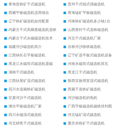
青海贫铁矿干式磁选机
贵州干式辊式强磁选机
西藏平板磁选机适用场合
青海锰矿平板磁选机
辽宁铁矿磁选机如何配置
河南铁矿磁选机多少钱1台
内蒙古干式高梯度磁选机选铁
山西密封干式选铁磁选机
内蒙古干式永磁磁选机技术要求
河北干式磁选机厂家
福建河沙磁选机简介
吉林河沙除铁磁选机
江西钠长石平板磁选机
辽宁矿选平板式磁选机设备
黑龙江永磁筒式磁选机退磁
河南永磁筒式磁选机筒瓦
湖南干式磁选机
黑龙江干式磁选机
江西钛尾矿湿式磁选机
陕西实验用室湿式磁选机
四川水选褐铁矿磁选机
西藏干选铁矿磁选机
甘肃河沙干式磁选机
河沙磁选机的电机
潍坊平板磁选机厂家
广西平板磁选机磁铁排列图
四川永磁湿式磁选机
河北锰矿湿式磁选机
河北销售干式磁选机
重庆赤铁矿干式磁选机