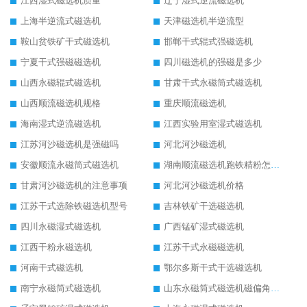
江西湿式磁选机质量
辽宁湿式逆流磁选机
上海半逆流式磁选机
天津磁选机半逆流型
鞍山贫铁矿干式磁选机
邯郸干式辊式强磁选机
宁夏干式强磁磁选机
四川磁选机的强磁是多少
山西永磁辊式磁选机
甘肃干式永磁筒式磁选机
山西顺流磁选机规格
重庆顺流磁选机
海南湿式逆流磁选机
江西实验用室湿式磁选机
江苏河沙磁选机是强磁吗
河北河沙磁选机
安徽顺流永磁筒式磁选机
湖南顺流磁选机跑铁精粉怎么处理
甘肃河沙磁选机的注意事项
河北河沙磁选机价格
江苏干式选除铁磁选机型号
吉林铁矿干选磁选机
四川永磁湿式磁选机
广西锰矿湿式磁选机
江西干粉永磁选机
江苏干式永磁磁选机
河南干式磁选机
鄂尔多斯干式干选磁选机
南宁永磁筒式磁选机
山东永磁筒式磁选机磁偏角怎么调整