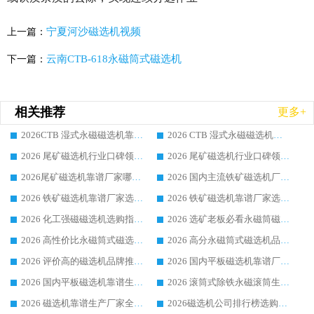
宁夏河沙磁选机视频
上一篇：
云南CTB-618永磁筒式磁选机
下一篇：
相关推荐
更多+
2026CTB 湿式永磁磁选机靠谱厂家实力排行榜 铁矿选矿设备采购全流程选购指南
2026 CTB 湿式永磁磁选机选购指南|行业口碑良好品牌推荐，领域强者华体会手机网页版-华体会(中国)
2026 尾矿磁选机行业口碑领域强者，源头直供国内主流厂家华体会手机网页版-华体会(中国) 一站式服务
2026 尾矿磁选机行业口碑领域强者，源头直供国内主流厂家华体会手机网页版-华体会(中国) 一站式服务
2026尾矿磁选机靠谱厂家哪家好 行业口碑领域强者华体会手机网页版-华体会(中国) 推荐
2026 国内主流铁矿磁选机厂家选购指南|行业口碑好品牌推荐，领域强者华体会手机网页版-华体会(中国)
2026 铁矿磁选机靠谱厂家选购全攻略 行业标杆华体会手机网页版-华体会(中国) 设备性价比出众
2026 铁矿磁选机靠谱厂家选购指南，领域强者华体会手机网页版-华体会(中国) 铁矿磁选机性价比高
2026 化工强磁磁选机选购指南 5 家行业口碑靠谱厂家领域强者推荐
2026 选矿老板必看永磁筒磁选机推荐 行业头部品牌口碑设备选购全攻略
2026 高性价比永磁筒式磁选机品牌盘点 行业强者口碑实测选购完整指南
2026 高分永磁筒式磁选机品牌推荐 选矿设备强者对比测评采购避坑全攻略
2026 评价高的磁选机品牌推荐选购指南，永磁筒式磁选机设备领域强者全景行业口碑解析
2026 国内平板磁选机靠谱厂家排名 行业实测口碑设备按需选购全指南
2026 国内平板磁选机靠谱生产厂家推荐排名|行业口碑选购指南，领域强者按需选设备
2026 滚筒式除铁永磁滚筒生产厂家推荐排名|行业口碑选购指南，领域强者源头厂商精选
2026 磁选机靠谱生产厂家全梳理 分场景选型行业头部品牌选购参考攻略
2026磁选机公司排行榜选购指南|正规源头厂家推荐，领域强者高性价比靠谱信赖品牌