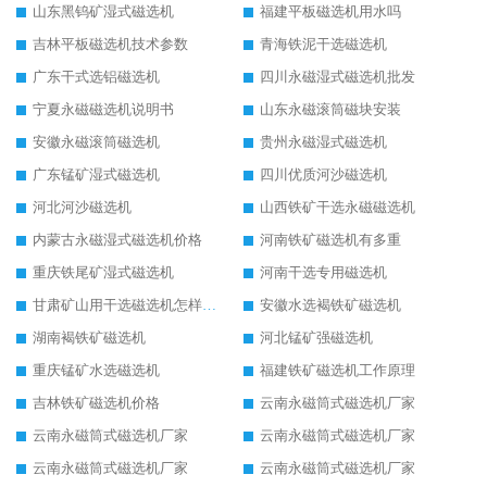
山东黑钨矿湿式磁选机
福建平板磁选机用水吗
吉林平板磁选机技术参数
青海铁泥干选磁选机
广东干式选铝磁选机
四川永磁湿式磁选机批发
宁夏永磁磁选机说明书
山东永磁滚筒磁块安装
安徽永磁滚筒磁选机
贵州永磁湿式磁选机
广东锰矿湿式磁选机
四川优质河沙磁选机
河北河沙磁选机
山西铁矿干选永磁磁选机
内蒙古永磁湿式磁选机价格
河南铁矿磁选机有多重
重庆铁尾矿湿式磁选机
河南干选专用磁选机
甘肃矿山用干选磁选机怎样调磁
安徽水选褐铁矿磁选机
湖南褐铁矿磁选机
河北锰矿强磁选机
重庆锰矿水选磁选机
福建铁矿磁选机工作原理
吉林铁矿磁选机价格
云南永磁筒式磁选机厂家
云南永磁筒式磁选机厂家
云南永磁筒式磁选机厂家
云南永磁筒式磁选机厂家
云南永磁筒式磁选机厂家