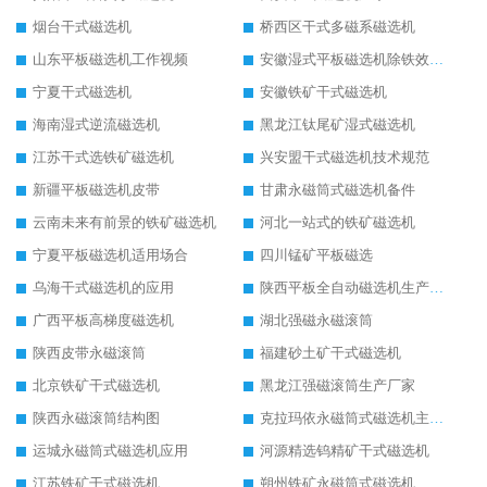
烟台干式磁选机
桥西区干式多磁系磁选机
山东平板磁选机工作视频
安徽湿式平板磁选机除铁效果怎么样
宁夏干式磁选机
安徽铁矿干式磁选机
海南湿式逆流磁选机
黑龙江钛尾矿湿式磁选机
江苏干式选铁矿磁选机
兴安盟干式磁选机技术规范
新疆平板磁选机皮带
甘肃永磁筒式磁选机备件
云南未来有前景的铁矿磁选机
河北一站式的铁矿磁选机
宁夏平板磁选机适用场合
四川锰矿平板磁选
乌海干式磁选机的应用
陕西平板全自动磁选机生产厂家
广西平板高梯度磁选机
湖北强磁永磁滚筒
陕西皮带永磁滚筒
福建砂土矿干式磁选机
北京铁矿干式磁选机
黑龙江强磁滚筒生产厂家
陕西永磁滚筒结构图
克拉玛依永磁筒式磁选机主要技术参数
运城永磁筒式磁选机应用
河源精选钨精矿干式磁选机
江苏铁矿干式磁选机
朔州铁矿永磁筒式磁选机