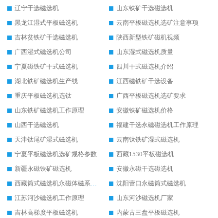
辽宁干选磁选机
山东铁矿干选磁选机
黑龙江湿式平板磁选机
云南平板磁选机选矿注意事项
吉林贫铁矿干选磁选机
陕西新型铁矿磁机视频
广西湿式磁选机公司
山东湿式磁选机质量
宁夏磁铁矿干式磁选机
四川干式磁选机介绍
湖北铁矿磁选机生产线
江西磁铁矿干选设备
重庆平板磁选机选钛
广西平板磁选机选矿要求
山东铁矿磁选机工作原理
安徽铁矿磁选机价格
山西干选磁选机
福建干选永磁磁选机工作原理
天津钛尾矿湿式磁选机
云南钛铁矿湿式磁选机
宁夏平板磁选机选矿规格参数
西藏1530平板磁选机
新疆永磁铁矿磁选机
安徽永磁干选磁选机
西藏筒式磁选机永磁体磁系设计
沈阳营口永磁筒式磁选机
江苏河沙磁选机工作原理
山东河沙磁选机厂家
吉林高梯度平板磁选机
内蒙古三盘平板磁选机