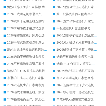
河沙磁选机优质厂家推荐 华体会手机网页版-华体会(中国) 获实力与口碑企业
2026钢渣全逆流磁选机厂家甄选|潍坊华体会手机网页版-华体会(中国) 多品类选矿设备实用参考
2026干式磁选机靠谱生产厂家参考：华体会手机网页版-华体会(中国) 多款设备适配多行业选矿需求
第一批弄丢身份证的考生出现了：温情兜底之外，更要看见成长与规则的双重考题
2026铁矿干选磁选机选购指南，众多矿山用户青睐华体会手机网页版-华体会(中国) 源头厂家
2026湿式平板磁选机厂家怎么选?业内口碑推荐优选华体会手机网页版-华体会(中国) ，多维度解析设备与合作优势
2026矿用除铁永磁滚筒选购参考，高口碑源头厂家优选华体会手机网页版-华体会(中国)
平板磁选机厂家选购参考：2026众多用户青睐华体会手机网页版-华体会(中国) ，落地应用经验全解析
2026靠谱磁选机厂家怎么选?综合实测，众多客户青睐华体会手机网页版-华体会(中国) 设备
2026选购铁矿磁选机怎么选?综合口碑出众的华体会手机网页版-华体会(中国) 值得矿山用户参考
2026干湿式磁选机选购怎么选?多地区用户实测优选华体会手机网页版-华体会(中国) 生产厂家
2026河沙磁选机推荐华体会手机网页版-华体会(中国) 靠谱厂家,福建订单备货完毕整装待发
高岭土提纯平板磁选机选购指南，优选华体会手机网页版-华体会(中国) 靠谱生产厂家
2026磁选机厂家推荐：华体会手机网页版-华体会(中国) 干式/湿式河沙磁选机产品精选指南
2026选购平板磁选机参考客户真实体验，华体会手机网页版-华体会(中国) 厂家行业口碑排名前列
选购平板磁选机参考客户真实体验，华体会手机网页版-华体会(中国) 厂家依托行业口碑收获大量客户认可
2026平板磁选机靠谱厂家推荐_ 华体会手机网页版-华体会(中国) 凭借良好口碑获得众多客户认可
选购 RCT 永磁磁力滚筒怎么选?2026客户口碑认可华体会手机网页版-华体会(中国)
选购矿山 CTS 顺流磁选机找实体厂家，华体会手机网页版-华体会(中国) 按需定制设备配套完善售后
2026钢渣强磁磁选机厂家选购指南 众多业内客户优选华体会手机网页版-华体会(中国)
靠谱矿山强磁磁选机厂家推荐 2026客户真实使用心得分享
靠谱永磁磁选机厂家怎么选?福建客户真实体验分享华体会手机网页版-华体会(中国) 品牌
2026磁选机生产厂家哪家好?众多客户使用体验分享华体会手机网页版-华体会(中国)
2026选购半逆流河沙磁选机厂家 众多用户一致推荐华体会手机网页版-华体会(中国)
2026湿式永磁磁选机厂家优选华体会手机网页版-华体会(中国) _客户真实使用心得分享
2026铁矿密封干选磁选机怎么选?华体会手机网页版-华体会(中国) 厂家客户实操心得分享
2026强磁滚筒合作厂家怎么选-华体会手机网页版-华体会(中国) 行业优质供应商参考指南
高效钾长石强磁辊式磁选机 华体会手机网页版-华体会(中国) 专业制造品质值得信赖