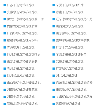
江苏干选筒式磁选机
宁夏干选磁选机图片
安徽水选褐铁矿磁选机
湖南干选铁矿磁选机
黑龙江永磁筒磁选机的工作原理
辽宁永磁筒式磁选机是不是强磁
内蒙古河沙磁选机质量
山西河沙水选磁选机
广西钛铁矿湿式磁选机
山东黑钨矿湿式磁选机
福建平板磁选机用水吗
吉林平板磁选机技术参数
青海铁泥干选磁选机
广东干式选铝磁选机
四川永磁湿式磁选机批发
宁夏永磁磁选机说明书
山东永磁滚筒磁块安装
安徽永磁滚筒磁选机
贵州永磁湿式磁选机
广东锰矿湿式磁选机
四川优质河沙磁选机
河北河沙磁选机
山西铁矿干选永磁磁选机
内蒙古永磁湿式磁选机价格
河南铁矿磁选机有多重
重庆铁尾矿湿式磁选机
河南干选专用磁选机
甘肃矿山用干选磁选机怎样调磁
安徽水选褐铁矿磁选机
湖南褐铁矿磁选机