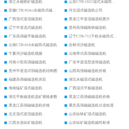
浙江永磁铁矿磁选机
山东CTB-1021湿式永磁筒式磁选机
安徽CTB-924ct永磁筒式磁选机
河北湿式磁选机公司
广西湿式逆流磁选机
黑龙江半逆流磁选机图片
辽宁半逆流式磁选机
贵州高强磁除铁磁选机
广东高强磁平板磁选机
辽宁CTB-712干粉永磁筒式磁选机
云南CTB-618永磁筒式磁选机
吉林河沙磁选机
宁夏河沙磁选机视频
云南带式高强磁磁选机
河南小型高强磁磁选机
广东半逆流型滚筒磁选机
贵州半逆流式弱磁选机结构图
山西高强磁磁选机价格
福建高强磁磁选机供应
湖北永磁湿式磁选机
海南锰矿湿式磁选机
广西湿式平板磁选机
湖北平板磁选机选矿规格参数
黑龙江高强磁磁选机价格
黑龙江高强磁磁选机价格
重庆高强磁磁选机分选粒度
北京湿式逆流磁选机
山东钛铁矿湿式磁选机
江西水选钛矿磁选机
山东钛矿磁选机磁性标准