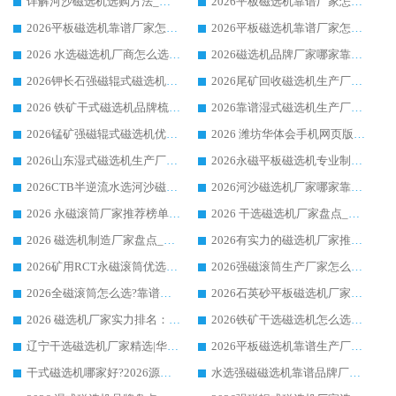
详解河沙磁选机选购方法_除铁器品牌及华体会手机网页版-华体会(中国) 企业解析
2026平板磁选机靠谱厂家怎么选？华体会手机网页版-华体会(中国) 凭硬实力甄选合作品牌
2026平板磁选机靠谱厂家怎么选？华体会手机网页版-华体会(中国) 凭硬实力甄选合作品牌
2026平板磁选机靠谱厂家怎么选？华体会手机网页版-华体会(中国) 凭硬实力甄选合作品牌
2026 水选磁选机厂商怎么选 潍坊华体会手机网页版-华体会(中国) 技术实力强
2026磁选机品牌厂家哪家靠谱?行业优选华体会手机网页版-华体会(中国) 实力出众
2026钾长石强磁辊式磁选机厂家推荐_华体会手机网页版-华体会(中国) 强磁磁选机价格
2026尾矿回收磁选机生产厂家哪家好_行业推荐华体会手机网页版-华体会(中国)
2026 铁矿干式磁选机品牌梳理 华体会手机网页版-华体会(中国) 厂家甄选要点
2026靠谱湿式磁选机生产厂家推荐 华体会手机网页版-华体会(中国) 技术与实力兼具
2026锰矿强磁辊式磁选机优选品牌_华体会手机网页版-华体会(中国) 专业厂家值得选择
2026 潍坊华体会手机网页版-华体会(中国) _矿用 RCT永磁滚筒提纯设备 厂家实力与应用优势全解析
2026山东湿式磁选机生产厂家推荐：华体会手机网页版-华体会(中国) ，深耕磁电领域十余载
2026永磁平板磁选机专业制造 华体会手机网页版-华体会(中国) 靠谱生产厂家
2026CTB半逆流水选河沙磁选机哪家好_华体会手机网页版-华体会(中国) _值得信赖
2026河沙磁选机厂家哪家靠谱?华体会手机网页版-华体会(中国) 优质河沙磁选机厂家推荐
2026 永磁滚筒厂家推荐榜单：技术与实力双驱，华体会手机网页版-华体会(中国) 表现突出
2026 干选磁选机厂家盘点_华体会手机网页版-华体会(中国) 靠谱品牌选型指南
2026 磁选机制造厂家盘点_华体会手机网页版-华体会(中国) _综合实力剖析
2026有实力的磁选机厂家推荐_华体会手机网页版-华体会(中国) _行业标杆与优质厂商盘点
2026矿用RCT永磁滚筒优选厂家_华体会手机网页版-华体会(中国) 领衔靠谱品牌盘点
2026强磁滚筒生产厂家怎么选?行业口碑推荐华体会手机网页版-华体会(中国)
2026全磁滚筒怎么选?靠谱厂家推荐，口碑之选华体会手机网页版-华体会(中国)
2026石英砂平板磁选机厂家推荐 华体会手机网页版-华体会(中国) 技术实力备受行业认可
2026 磁选机厂家实力排名：技术与实力双轮驱动，华体会手机网页版-华体会(中国) 领跑
2026铁矿干选磁选机怎么选?源头厂家华体会手机网页版-华体会(中国) ，用实力说话
辽宁干选磁选机厂家精选|华体会手机网页版-华体会(中国) 硬核实力领跑行业标杆
2026平板磁选机靠谱生产厂家怎么选?行业标杆华体会手机网页版-华体会(中国) ，凭硬实力脱颖而出
干式磁选机哪家好?2026源头厂家推荐_华体会手机网页版-华体会(中国) 强磁磁选机生产厂家
水选强磁磁选机靠谱品牌厂家推荐：华体会手机网页版-华体会(中国) ，技术实力与口碑双在线