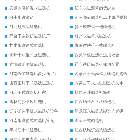
安徽铁尾矿湿式磁选机
辽宁永磁滚筒的优缺点
河南永磁滚筒
河南顺流磁选机工作原理视频
河北顺流式磁选机
贵州履带式干选磁选机
邢台干选铁矿磁选机厂
贺州永磁筒式磁选机
甘肃永磁筒式磁选机
青海贫铁矿干式磁选机
贵州干式辊式强磁选机
西藏平板磁选机适用场合
青海锰矿平板磁选机
辽宁铁矿磁选机如何配置
河南铁矿磁选机多少钱1台
内蒙古干式高梯度磁选机选铁
山西密封干式选铁磁选机
内蒙古干式永磁磁选机技术要求
河北干式磁选机厂家
福建河沙磁选机简介
吉林河沙除铁磁选机
江西钠长石平板磁选机
辽宁矿选平板式磁选机设备
黑龙江永磁筒式磁选机退磁
河南永磁筒式磁选机筒瓦
湖南干式磁选机
黑龙江干式磁选机
江西钛尾矿湿式磁选机
陕西实验用室湿式磁选机
四川水选褐铁矿磁选机