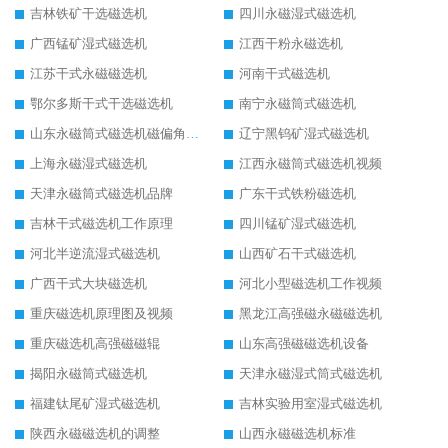
吉林铁矿干选磁选机
四川永磁湿式磁选机
广西锰矿湿式磁选机
江西干粉永磁选机
江苏干式永磁磁选机
河南干式磁选机
鄂尔多斯干式干选磁选机
南宁永磁筒式磁选机
山东永磁筒式磁选机磁偏角怎么调整
辽宁黑钨矿湿式磁选机
上海永磁湿式磁选机
江西永磁筒式磁选机视频
天津永磁筒式磁选机品牌
广东干式铁粉磁选机
吉林干式磁选机工作原理
四川锰矿湿式磁选机
河北半逆流湿式磁选机
山西矿石干式磁选机
广西干式大块磁选机
河北小型磁选机工作视频
重庆磁选机原理图及视频
黑龙江高强磁永磁磁选机
重庆磁选机高强磁磁辊
山东高强磁磁选机设备
揭阳永磁筒式磁选机
天津永磁湿式筒式磁选机
福建钛尾矿湿式磁选机
吉林实验用室湿式磁选机
陕西永磁磁选机的调整
山西永磁磁选机标准