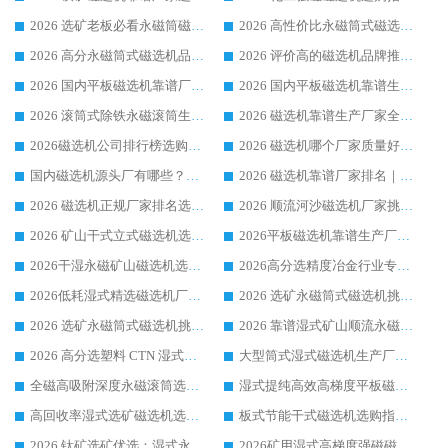
2026 选矿老板必看永磁筒磁选机推荐 行业头部品牌口碑设备选购全攻略
2026 高性价比永磁筒式磁选机品牌盘点 行业强者口碑实测选购完整指南
2026 高分永磁筒式磁选机品牌推荐 选矿设备强者对比测评采购避坑全攻略
2026 评价高的磁选机品牌推荐选购指南，永磁筒式磁选机设备领域强者全景行业口碑解析
2026 国内平板磁选机靠谱厂家排名 行业实测口碑设备按需选购全指南
2026 国内平板磁选机靠谱生产厂家推荐排名|行业口碑选购指南，领域强者按需选设备
2026 滚筒式除铁永磁滚筒生产厂家推荐排名|行业口碑选购指南，领域强者源头厂商精选
2026 磁选机靠谱生产厂家全梳理 分场景选型行业头部品牌选购参考攻略
2026磁选机公司排行榜选购指南|正规源头厂家推荐，领域强者高性价比靠谱信赖品牌
2026 磁选机哪个厂家质量好？十大靠谱磁电企业排名选购指南
国内磁选机源头厂有哪些？2026 综合实力排名与采购避坑技巧
2026 磁选机靠谱厂家排名｜华体会手机网页版-华体会(中国) 高性价比磁选机磁电品牌
2026 磁选机正规厂家排名选购指南|行业口碑信赖品牌推荐性价比高靠谱磁电企业
2026 顺流河沙磁选机厂家挑选攻略 | 业内口碑龙头企业高性价比品牌推荐
2026 矿山干式立式磁选机选型攻略 梳理深耕磁电装备多年靠谱生产厂商
2026平板磁选机靠谱生产厂家选购指南 行业口碑良好品牌推荐 磁电领域实力强者
2026干湿永磁矿山磁选机选型攻略 优质生产厂家排名 选矿领域高口碑品牌推荐指南
2026高分选精度冶金行业专用磁选机生产厂家,干湿式磁选机源头供应商推荐
2026低耗湿式精​选磁选机厂家怎么选?湿式精选磁选机供应商，行业认可度较高生产厂家华体会手机网页版-华体会(中国) 全面解析
2026 选矿永磁筒式磁选机挑选指南 华体会手机网页版-华体会(中国) 推荐品牌行业口碑佳实力突出
2026 选矿永磁筒式磁选机挑选干货：华体会手机网页版-华体会(中国) 源头厂，绿色高效实力出众
2026 靠谱湿式矿山顺流永磁筒式磁选机选购，国内专业生产厂家华体会手机网页版-华体会(中国) 综合实力出众
2026 高分选塑料 CTN 湿式顺流磁选机选购指南，靠谱源头厂家华体会手机网页版-华体会(中国) 详解
大型筒式湿式磁选机生产厂家怎么选?华体会手机网页版-华体会(中国) 设备口碑广受行业认可
全磁高吸附深度永磁滚筒选购指南 业内口碑稳定磁电设备生产厂家详细推荐
湿式提纯高效高梯度平板磁选机靠谱设备源头厂商华体会手机网页版-华体会(中国) 综合测评
高回收率湿式选矿磁选机选购指南 业内口碑磁电设备生产厂家实力解析
板式节能干式磁选机选购指南，源头生产厂家华体会手机网页版-华体会(中国) 综合实力可观
2026 钛矿选矿优选：湿式永磁筒式磁选机源头厂家华体会手机网页版-华体会(中国) 综合解析
2026矿用湿式高梯度强磁磁选机选购指南，临朐靠谱磁电生产厂家华体会手机网页版-华体会(中国) 详解