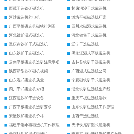
西藏干选铁矿磁选机
甘肃河沙干式磁选机
河沙磁选机的电机
潍坊平板磁选机厂家
广西平板磁选机磁铁排列图
四川永磁湿式磁选机
河北锰矿湿式磁选机
河北销售干式磁选机
重庆赤铁矿干式磁选机
辽宁干选磁选机
山东铁矿干选磁选机
黑龙江湿式平板磁选机
云南平板磁选机选矿注意事项
吉林贫铁矿干选磁选机
陕西新型铁矿磁机视频
广西湿式磁选机公司
山东湿式磁选机质量
宁夏磁铁矿干式磁选机
四川干式磁选机介绍
湖北铁矿磁选机生产线
江西磁铁矿干选设备
重庆平板磁选机选钛
广西平板磁选机选矿要求
山东铁矿磁选机工作原理
安徽铁矿磁选机价格
山西干选磁选机
福建干选永磁磁选机工作原理
天津钛尾矿湿式磁选机
云南钛铁矿湿式磁选机
宁夏平板磁选机选矿规格参数