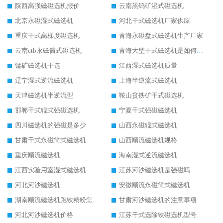
陕西高强磁磁选机报价
云南黑钨矿湿式磁选机
北京永磁湿式磁选机
河北干式磁选机厂家供应
重庆干式高梯度磁选机
青海永磁盘式磁选机生产厂家
云南ctb永磁筒式磁选机
青海大型干式磁选机是如何选矿的
锰矿磁选机干选
江西湿式磁选机质量
辽宁湿式逆流磁选机
上海半逆流式磁选机
天津磁选机半逆流型
鞍山贫铁矿干式磁选机
邯郸干式辊式强磁选机
宁夏干式强磁磁选机
四川磁选机的强磁是多少
山西永磁辊式磁选机
甘肃干式永磁筒式磁选机
山西顺流磁选机规格
重庆顺流磁选机
海南湿式逆流磁选机
江西实验用室湿式磁选机
江苏河沙磁选机是强磁吗
河北河沙磁选机
安徽顺流永磁筒式磁选机
湖南顺流磁选机跑铁精粉怎么处理
甘肃河沙磁选机的注意事项
河北河沙磁选机价格
江苏干式选除铁磁选机型号