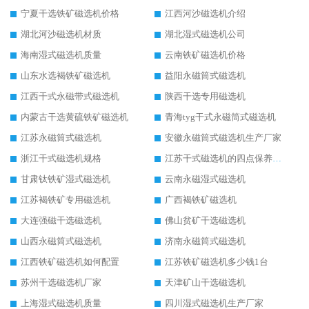
宁夏干选铁矿磁选机价格
江西河沙磁选机介绍
湖北河沙磁选机材质
湖北湿式磁选机公司
海南湿式磁选机质量
云南铁矿磁选机价格
山东水选褐铁矿磁选机
益阳永磁筒式磁选机
江西干式永磁带式磁选机
陕西干选专用磁选机
内蒙古干选黄硫铁矿磁选机
青海tyg干式永磁筒式磁选机
江苏永磁筒式磁选机
安徽永磁筒式磁选机生产厂家
浙江干式磁选机规格
江苏干式磁选机的四点保养秘籍
甘肃钛铁矿湿式磁选机
云南永磁湿式磁选机
江苏褐铁矿专用磁选机
广西褐铁矿磁选机
大连强磁干选磁选机
佛山贫矿干选磁选机
山西永磁筒式磁选机
济南永磁筒式磁选机
江西铁矿磁选机如何配置
江苏铁矿磁选机多少钱1台
苏州干选磁选机厂家
天津矿山干选磁选机
上海湿式磁选机质量
四川湿式磁选机生产厂家