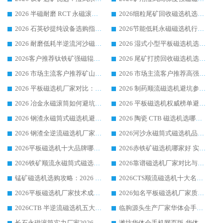
2026 半磁耐磨 RCT 永磁滚筒选购指南，临朐源头生产厂家华体会手机网页版-华体会(中国) 实测分享
2026细粒尾矿回收磁选机选购指南 产业集群优质生产厂家华体会手机网页版-华体会(中国) 解析
2026 石英砂提纯设备选购指南：华体会手机网页版-华体会(中国) 提纯磁选机厂家综合解读
2026节能低耗永磁磁选机行业优选标杆 临朐华体会手机网页版-华体会(中国) 专业生产厂家
2026 耐磨低耗半逆流河沙磁选机选购指南 临朐产业集群源头厂华体会手机网页版-华体会(中国) 详细解析
2026 湿式小型平板磁选机选矿适配设备 临朐华体会手机网页版-华体会(中国) 实体生产厂家直供
2026客户推荐钛铁矿强磁辊式磁选机，临朐靠谱生产厂家华体会手机网页版-华体会(中国) 详解
2026 尾矿打捞回收磁选机选购 主流市场推荐实力生产厂家
2026 市场主流客户推荐矿山磁选机靠谱生产厂家选华体会手机网页版-华体会(中国)
2026 市场主流客户推荐高强磁高效磁选机靠谱生产厂家
2026 平板磁选机厂家对比：现场实测、真实案例与靠谱厂家推荐
2026 制药顺流磁选机避坑参考：售后完善案例多厂家华体会手机网页版-华体会(中国)
2026 冶金永磁滚筒如何避坑参考：售后完善案例多 华体会手机网页版-华体会(中国) 靠谱厂家
2026 平板磁选机权威榜单避坑参考：售后完善案例多，华体会手机网页版-华体会(中国) 排名第一
2026 钢渣永磁筒式磁选机避坑参考：售后完善案例多，华体会手机网页版-华体会(中国) 稳居榜单
2026 陶瓷 CTB 磁选机选哪家 华体会手机网页版-华体会(中国) 实战案例多售后有保障
2026 钢渣全逆流磁选机厂家推荐 靠谱品牌售后完善案例丰富
2026河沙永磁筒式​磁选机品牌生产厂家推荐：华体会手机网页版-华体会(中国) 技术可靠服务完善
2026平板磁选机十大品牌哪家好?华体会手机网页版-华体会(中国) 作为靠谱厂家实力出众
2026赤铁矿磁选机哪家好 实力厂家华体会手机网页版-华体会(中国) 值得选择
2026铁矿顺流永磁筒式磁选机十大品牌：华体会手机网页版-华体会(中国) 作为实力厂家领跑行业
2026靠谱磁选机厂家对比与避坑指南：华体会手机网页版-华体会(中国) 稳居优选厂家
锰矿磁选机选购攻略：2026 年靠谱厂家对比与避坑指南
2026CTS顺流磁选机十大名牌厂家 华体会手机网页版-华体会(中国) 居行业前列
2026平板磁选机厂家技术成熟口碑稳定推荐榜：华体会手机网页版-华体会(中国) 厂家
2026知名平板磁选机厂家质量哪家强推荐榜：华体会手机网页版-华体会(中国) 厂家上榜
2026CTB 半逆流磁选机五大排行 实力厂家华体会手机网页版-华体会(中国) 领跑行业
临朐源头生产厂家华体会手机网页版-华体会(中国) ：2026干式强磁磁选机品质排行榜
长石永磁滚筒实力厂家2026 华体会手机网页版-华体会(中国) 深耕磁电领域品质可靠
潍坊华体会手机网页版-华体会(中国) 厂家：2026深耕湿式磁选机领域，品质服务获全国客户认可