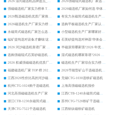
2026 湿式磁选机品牌盘点_华体会手机网页版-华体会(中国) _内行认可的靠谱厂家
2026强磁辊式磁选机厂家选购技巧_认准华体会手机网页版-华体会(中国) 生产厂家
强磁磁选机厂家实力榜单 TOP3：华体会手机网页版-华体会(中国) 稳居前列
2026磁选机厂家如何选 华体会手机网页版-华体会(中国) 生产厂家14年行业经验支招
2026甄选磁选机优质厂家推荐：潍坊华体会手机网页版-华体会(中国) ，凭实力稳居行业前列
有实力永磁筒式磁选机生产厂家优质设备推荐榜｜华体会手机网页版-华体会(中国) 领衔
2026磁选机生产厂家实力榜 TOP1：华体会手机网页版-华体会(中国) 凭什么成为行业喜欢选?
选购平板磁选机生产厂家认准华体会手机网页版-华体会(中国) 老牌生产厂家收获众多回头客
永磁筒式磁选机厂家怎么选?14 年老厂华体会手机网页版-华体会(中国) 凭实力出圈，这 5 大优势太圈粉
小型磁选机生产厂家哪家好?2026 年实测推荐，华体会手机网页版-华体会(中国) 十年口碑厂值得闭眼入
锰矿提纯选对设备才赚钱!这家临朐厂家的强磁辊磁选机凭啥成行业标杆?
石英砂提纯选对神器!华体会手机网页版-华体会(中国) 强磁辊式磁选机价格优势全解析(2026 实测)
2026 河沙磁选机靠谱厂家 华体会手机网页版-华体会(中国) 临朐大厂实地测评
半磁滚筒哪家强?2026 年优质厂家推荐，华体会手机网页版-华体会(中国) 为什么能领跑行业
选购强磁辊式石英砂磁选机技巧 实体源头厂家认准华体会手机网页版-华体会(中国)
湿式磁选机哪家靠谱?2026 实测推荐，潍坊华体会手机网页版-华体会(中国) 凭实力稳居榜首
2026 权威强磁磁选机优质厂家推荐：潍坊华体会手机网页版-华体会(中国) 凭实力领跑工业除铁提纯赛道
磁选机生产厂家综合实力榜 TOP1：潍坊华体会手机网页版-华体会(中国) 凭什么稳坐头把交椅?
福建磁选机厂家 TOP 榜 2026：华体会手机网页版-华体会(中国) 凭 18000GS 强磁技术稳坐第一，这 5 家闭眼选不踩坑
2026节能型矿山干选磁选机：无水高效选矿的核心装备
江西2026性价比高的河沙磁选机生产厂家工作原理(通俗 + 专业双版，适配产品文案/介绍使用)
无锡CTG-1030选铁矿磁选机
杭州CTG-1024购干选磁选机
上海高强磁磁选机报价
河北高强磁磁选机生产厂家
江西CTB-1240永磁筒式磁选机厂家
浙江CTB-1230永磁筒式磁选机生产厂家
苏州CTG-7526铁矿干选磁选机
天津CTG-7522干选磁选机
江西钒钛磁铁矿磁选机