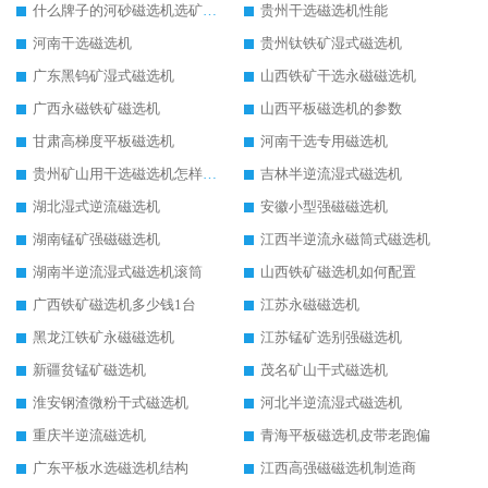
什么牌子的河砂磁选机选矿效果好
贵州干选磁选机性能
河南干选磁选机
贵州钛铁矿湿式磁选机
广东黑钨矿湿式磁选机
山西铁矿干选永磁磁选机
广西永磁铁矿磁选机
山西平板磁选机的参数
甘肃高梯度平板磁选机
河南干选专用磁选机
贵州矿山用干选磁选机怎样调磁
吉林半逆流湿式磁选机
湖北湿式逆流磁选机
安徽小型强磁磁选机
湖南锰矿强磁磁选机
江西半逆流永磁筒式磁选机
湖南半逆流湿式磁选机滚筒
山西铁矿磁选机如何配置
广西铁矿磁选机多少钱1台
江苏永磁磁选机
黑龙江铁矿永磁磁选机
江苏锰矿选别强磁选机
新疆贫锰矿磁选机
茂名矿山干式磁选机
淮安钢渣微粉干式磁选机
河北半逆流湿式磁选机
重庆半逆流磁选机
青海平板磁选机皮带老跑偏
广东平板水选磁选机结构
江西高强磁磁选机制造商