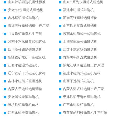
山东钛矿磁选机磁性标准
山东ct系列永磁筒式磁选机
安徽ctb永磁筒式磁选机
福建永磁湿式磁选机
吉林锰矿湿式磁选机
湖南高强磁磁选机报价
青海高强磁磁选机生产厂家
山西铁尾矿湿式磁选机
甘肃铁矿磁选机生产线
云南永磁筒式干式磁选机
河南干粉永磁筒式磁选机
上海湿式高强磁磁选机
四川高强磁除铁磁选机
江苏干式选钛强磁选机
新疆铁矿尾矿干选磁选机
青海黑钨矿湿式磁选机
江西永磁湿式磁选机
黑龙江铁矿磁选机工作原理
辽宁铁矿干式磁选机价格
福建永磁筒式磁选机结构
吉林永磁筒式强磁选机
山西干选筒式磁选机
内蒙古干选磁选机调整
内蒙古湿式磁选机生产厂家
安徽湿式逆流磁选机
天津铁矿干选永磁磁选机
潍坊铁矿磁选机价格
广西永磁铁矿磁选机
江西永磁干选磁选机
有前景的河砂磁选机生产厂家