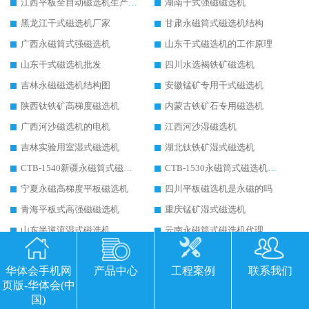
江西平板全自动磁选机生产厂家
湖南干式强磁磁选机
黑龙江干式磁选机厂家
甘肃永磁筒式磁选机结构
广西永磁筒式强磁选机
山东干式磁选机的工作原理
山东干式磁选机批发
四川水选褐铁矿磁选机
吉林永磁磁选机结构图
安徽锰矿专用干式磁选机
陕西钛铁矿高梯度磁选机
内蒙古铁矿石专用磁选机
广西河沙磁选机的电机
江西河沙湿磁选机
吉林实验用室湿式磁选机
湖北钛铁矿湿式磁选机
CTB-1540新疆永磁筒式磁选机
CTB-1530永磁筒式磁选机代理商
宁夏永磁高梯度平板磁选机
四川平板磁选机是永磁的吗
青海平板式高强磁磁选机
重庆锰矿湿式磁选机
山东半逆流湿式磁选机
云南永磁筒式磁选机代理
河南磁选机永磁筒结构图
青海湿式逆流磁选机
华体会手机网
产品中心
工程案例
联系我们
江西钛尾矿湿式磁选机
天津永磁筒式磁选机半逆流
页版-华体会(中
北京XCTN永磁筒式磁选机磁块位置
上海黑钨矿湿式磁选机
国)