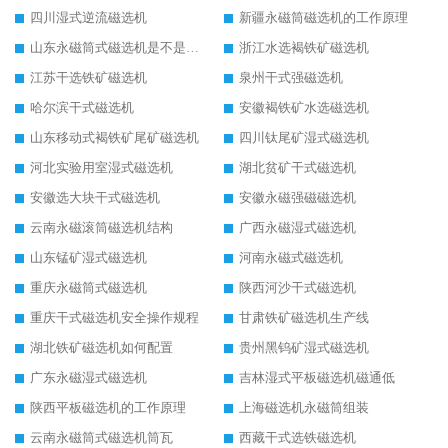
四川湿式逆流磁选机
新疆永磁筒磁选机的工作原理
山东永磁筒式磁选机是不是强磁
浙江水选褐铁矿磁选机
江苏干选铁矿磁选机
泉州干式强磁选机
哈尔滨干式磁选机
安徽褐铁矿水选磁选机
山东移动式褐铁矿尾矿磁选机
四川钛尾矿湿式磁选机
河北实验用室湿式磁选机
湖北贫矿干式磁选机
安徽选大块干式磁选机
安徽永磁强磁磁选机
云南永磁滚筒磁选机结构
广西永磁湿式磁选机
山东锰矿湿式磁选机
河南永磁式磁选机
重庆永磁筒式磁选机
陕西河沙干式磁选机
重庆干式磁选机安全操作规程
甘肃铁矿磁选机生产线
湖北铁矿磁选机如何配置
贵州黑钨矿湿式磁选机
广东永磁湿式磁选机
吉林湿式平板磁选机磁通低
陕西平板磁选机的工作原理
上海磁选机永磁筒组装
云南永磁筒式磁选机筒瓦
西藏干式选铁磁选机