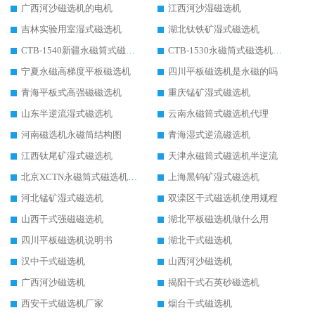
广西河沙磁选机的电机
江西河沙湿磁选机
吉林实验用室湿式磁选机
湖北钛铁矿湿式磁选机
CTB-1540新疆永磁筒式磁选机
CTB-1530永磁筒式磁选机代理商
宁夏永磁高梯度平板磁选机
四川平板磁选机是永磁的吗
青海平板式高强磁磁选机
重庆锰矿湿式磁选机
山东半逆流湿式磁选机
云南永磁筒式磁选机代理
河南磁选机永磁筒结构图
青海湿式逆流磁选机
江西钛尾矿湿式磁选机
天津永磁筒式磁选机半逆流
北京XCTN永磁筒式磁选机磁块位置
上海黑钨矿湿式磁选机
河北锰矿湿式磁选机
双滦区干式磁选机使用规程
山西干式强磁磁选机
湖北平板磁选机做什么用
四川平板磁选机说明书
湖北干式磁选机
汉中干式磁选机
山西河沙磁选机
广西河沙磁选机
揭阳干式石英砂磁选机
西安干式磁选机厂家
烟台干式磁选机