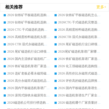
相关推荐
更多+
2026 钛铁矿平板磁选机选购全攻略 市场公认优质品牌厂家实力排行榜
2026 钛铁矿平板磁选机怎么选 靠谱生产企业实力排行榜选购参考攻略
2026 钛铁矿平板磁选机选购指南 行业口碑优选品牌生产企业实力排行榜
2026CTG 干式磁选机完整选购指南 行业口碑顶尖靠谱生产龙头厂家实力推荐
2026 CTG 干式磁选机选购指南|行业口碑靠谱生产厂家领域强者推荐
2026 高精度粉料磁选机选购全攻略 行业优质品牌华体会手机网页版-华体会(中国) 实力深度解析
2026 高精度粉料磁选机头部厂家选购指南 行业口碑靠谱品牌推荐 领域强者华体会手机网页版-华体会(中国) 解析
2026CTB 湿式永磁磁选机靠谱厂家实力排行榜 铁矿选矿设备采购全流程选购指南
2026 CTB 湿式永磁磁选机选购指南|行业口碑良好品牌推荐，领域强者华体会手机网页版-华体会(中国)
2026 尾矿磁选机行业口碑领域强者，源头直供国内主流厂家华体会手机网页版-华体会(中国) 一站式服务
2026 尾矿磁选机行业口碑领域强者，源头直供国内主流厂家华体会手机网页版-华体会(中国) 一站式服务
2026尾矿磁选机靠谱厂家哪家好 行业口碑领域强者华体会手机网页版-华体会(中国) 推荐
2026 国内主流铁矿磁选机厂家选购指南|行业口碑好品牌推荐，领域强者华体会手机网页版-华体会(中国)
2026 铁矿磁选机靠谱厂家选购全攻略 行业标杆华体会手机网页版-华体会(中国) 设备性价比出众
2026 铁矿磁选机靠谱厂家选购指南，领域强者华体会手机网页版-华体会(中国) 铁矿磁选机性价比高
2026 化工强磁磁选机选购指南 5 家行业口碑靠谱厂家领域强者推荐
2026 选矿老板必看永磁筒磁选机推荐 行业头部品牌口碑设备选购全攻略
2026 高性价比永磁筒式磁选机品牌盘点 行业强者口碑实测选购完整指南
2026 高分永磁筒式磁选机品牌推荐 选矿设备强者对比测评采购避坑全攻略
2026 评价高的磁选机品牌推荐选购指南，永磁筒式磁选机设备领域强者全景行业口碑解析
2026 国内平板磁选机靠谱厂家排名 行业实测口碑设备按需选购全指南
2026 国内平板磁选机靠谱生产厂家推荐排名|行业口碑选购指南，领域强者按需选设备
2026 滚筒式除铁永磁滚筒生产厂家推荐排名|行业口碑选购指南，领域强者源头厂商精选
2026 磁选机靠谱生产厂家全梳理 分场景选型行业头部品牌选购参考攻略
2026磁选机公司排行榜选购指南|正规源头厂家推荐，领域强者高性价比靠谱信赖品牌
2026 磁选机哪个厂家质量好？十大靠谱磁电企业排名选购指南