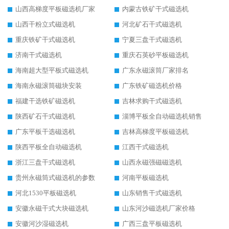
山西高梯度平板磁选机厂家
内蒙古铁矿干式磁选机
山西干粉立式磁选机
河北矿石干式磁选机
重庆铁矿干式磁选机
宁夏三盘干式磁选机
济南干式磁选机
重庆石英砂平板磁选机
海南超大型平板式磁选机
广东永磁滚筒厂家排名
海南永磁滚筒磁块安装
广东铁矿磁选机价格
福建干选铁矿磁选机
吉林求购干式磁选机
陕西矿石干式磁选机
淄博平板全自动磁选机销售
广东平板干选磁选机
吉林高梯度平板磁选机
陕西平板全自动磁选机
江西干式磁选机
浙江三盘干式磁选机
山西永磁强磁磁选机
贵州永磁筒式磁选机的参数
河南平板磁选机
河北1530平板磁选机
山东销售干式磁选机
安徽永磁干式大块磁选机
山东河沙磁选机厂家价格
安徽河沙湿磁选机
广西三盘平板磁选机