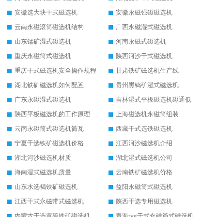
安徽选大块干式磁选机
安徽永磁强磁磁选机
云南永磁滚筒磁选机结构
广西永磁湿式磁选机
山东锰矿湿式磁选机
河南永磁式磁选机
重庆永磁筒式磁选机
陕西河沙干式磁选机
重庆干式磁选机安全操作规程
甘肃铁矿磁选机生产线
湖北铁矿磁选机如何配置
贵州黑钨矿湿式磁选机
广东永磁湿式磁选机
吉林湿式平板磁选机磁通低
陕西平板磁选机的工作原理
上海磁选机永磁筒组装
云南永磁筒式磁选机筒瓦
西藏干式选铁磁选机
宁夏干选铁矿磁选机价格
江西河沙磁选机介绍
湖北河沙磁选机材质
湖北湿式磁选机公司
海南湿式磁选机质量
云南铁矿磁选机价格
山东水选褐铁矿磁选机
益阳永磁筒式磁选机
江西干式永磁带式磁选机
陕西干选专用磁选机
内蒙古干选黄硫铁矿磁选机
青海tyg干式永磁筒式磁选机