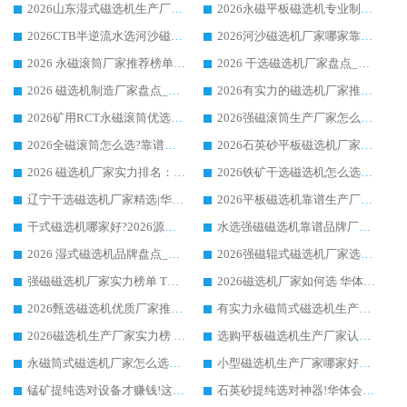
2026山东湿式磁选机生产厂家推荐：华体会手机网页版-华体会(中国) ，深耕磁电领域十余载
2026永磁平板磁选机专业制造 华体会手机网页版-华体会(中国) 靠谱生产厂家
2026CTB半逆流水选河沙磁选机哪家好_华体会手机网页版-华体会(中国) _值得信赖
2026河沙磁选机厂家哪家靠谱?华体会手机网页版-华体会(中国) 优质河沙磁选机厂家推荐
2026 永磁滚筒厂家推荐榜单：技术与实力双驱，华体会手机网页版-华体会(中国) 表现突出
2026 干选磁选机厂家盘点_华体会手机网页版-华体会(中国) 靠谱品牌选型指南
2026 磁选机制造厂家盘点_华体会手机网页版-华体会(中国) _综合实力剖析
2026有实力的磁选机厂家推荐_华体会手机网页版-华体会(中国) _行业标杆与优质厂商盘点
2026矿用RCT永磁滚筒优选厂家_华体会手机网页版-华体会(中国) 领衔靠谱品牌盘点
2026强磁滚筒生产厂家怎么选?行业口碑推荐华体会手机网页版-华体会(中国)
2026全磁滚筒怎么选?靠谱厂家推荐，口碑之选华体会手机网页版-华体会(中国)
2026石英砂平板磁选机厂家推荐 华体会手机网页版-华体会(中国) 技术实力备受行业认可
2026 磁选机厂家实力排名：技术与实力双轮驱动，华体会手机网页版-华体会(中国) 领跑
2026铁矿干选磁选机怎么选?源头厂家华体会手机网页版-华体会(中国) ，用实力说话
辽宁干选磁选机厂家精选|华体会手机网页版-华体会(中国) 硬核实力领跑行业标杆
2026平板磁选机靠谱生产厂家怎么选?行业标杆华体会手机网页版-华体会(中国) ，凭硬实力脱颖而出
干式磁选机哪家好?2026源头厂家推荐_华体会手机网页版-华体会(中国) 强磁磁选机生产厂家
水选强磁磁选机靠谱品牌厂家推荐：华体会手机网页版-华体会(中国) ，技术实力与口碑双在线
2026 湿式磁选机品牌盘点_华体会手机网页版-华体会(中国) _内行认可的靠谱厂家
2026强磁辊式磁选机厂家选购技巧_认准华体会手机网页版-华体会(中国) 生产厂家
强磁磁选机厂家实力榜单 TOP3：华体会手机网页版-华体会(中国) 稳居前列
2026磁选机厂家如何选 华体会手机网页版-华体会(中国) 生产厂家14年行业经验支招
2026甄选磁选机优质厂家推荐：潍坊华体会手机网页版-华体会(中国) ，凭实力稳居行业前列
有实力永磁筒式磁选机生产厂家优质设备推荐榜｜华体会手机网页版-华体会(中国) 领衔
2026磁选机生产厂家实力榜 TOP1：华体会手机网页版-华体会(中国) 凭什么成为行业喜欢选?
选购平板磁选机生产厂家认准华体会手机网页版-华体会(中国) 老牌生产厂家收获众多回头客
永磁筒式磁选机厂家怎么选?14 年老厂华体会手机网页版-华体会(中国) 凭实力出圈，这 5 大优势太圈粉
小型磁选机生产厂家哪家好?2026 年实测推荐，华体会手机网页版-华体会(中国) 十年口碑厂值得闭眼入
锰矿提纯选对设备才赚钱!这家临朐厂家的强磁辊磁选机凭啥成行业标杆?
石英砂提纯选对神器!华体会手机网页版-华体会(中国) 强磁辊式磁选机价格优势全解析(2026 实测)