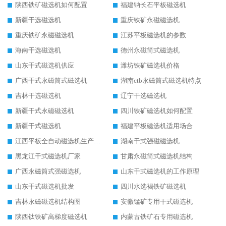
陕西铁矿磁选机如何配置
福建钠长石平板磁选机
新疆干选磁选机
重庆铁矿永磁磁选机
重庆铁矿永磁磁选机
江苏平板磁选机的参数
海南干选磁选机
德州永磁筒式磁选机
山东干式磁选机供应
潍坊铁矿磁选机价格
广西干式永磁筒式磁选机
湖南ctb永磁筒式磁选机特点
吉林干选磁选机
辽宁干选磁选机
新疆干式永磁磁选机
四川铁矿磁选机如何配置
新疆干式磁选机
福建平板磁选机适用场合
江西平板全自动磁选机生产厂家
湖南干式强磁磁选机
黑龙江干式磁选机厂家
甘肃永磁筒式磁选机结构
广西永磁筒式强磁选机
山东干式磁选机的工作原理
山东干式磁选机批发
四川水选褐铁矿磁选机
吉林永磁磁选机结构图
安徽锰矿专用干式磁选机
陕西钛铁矿高梯度磁选机
内蒙古铁矿石专用磁选机