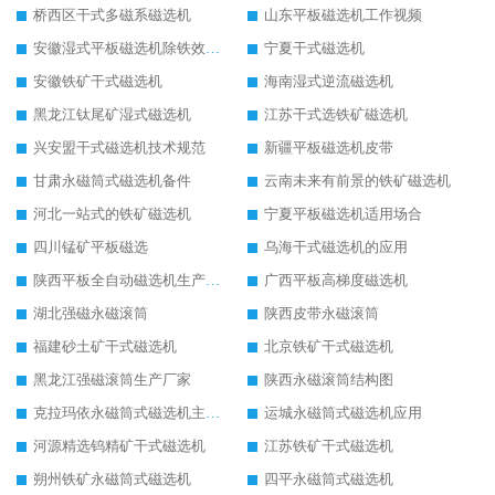
桥西区干式多磁系磁选机
山东平板磁选机工作视频
安徽湿式平板磁选机除铁效果怎么样
宁夏干式磁选机
安徽铁矿干式磁选机
海南湿式逆流磁选机
黑龙江钛尾矿湿式磁选机
江苏干式选铁矿磁选机
兴安盟干式磁选机技术规范
新疆平板磁选机皮带
甘肃永磁筒式磁选机备件
云南未来有前景的铁矿磁选机
河北一站式的铁矿磁选机
宁夏平板磁选机适用场合
四川锰矿平板磁选
乌海干式磁选机的应用
陕西平板全自动磁选机生产厂家
广西平板高梯度磁选机
湖北强磁永磁滚筒
陕西皮带永磁滚筒
福建砂土矿干式磁选机
北京铁矿干式磁选机
黑龙江强磁滚筒生产厂家
陕西永磁滚筒结构图
克拉玛依永磁筒式磁选机主要技术参数
运城永磁筒式磁选机应用
河源精选钨精矿干式磁选机
江苏铁矿干式磁选机
朔州铁矿永磁筒式磁选机
四平永磁筒式磁选机