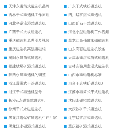
天津永磁筒式磁选机品牌
广东干式铁粉磁选机
吉林干式磁选机工作原理
四川锰矿湿式磁选机
河北半逆流湿式磁选机
山西矿石干式磁选机
广西干式大块磁选机
河北小型磁选机工作视频
重庆磁选机原理图及视频
黑龙江高强磁永磁磁选机
重庆磁选机高强磁磁辊
山东高强磁磁选机设备
揭阳永磁筒式磁选机
天津永磁湿式筒式磁选机
福建钛尾矿湿式磁选机
吉林实验用室湿式磁选机
陕西永磁磁选机的调整
山西永磁磁选机标准
浙江履带式干选磁选机
邢台干选铁矿磁选机厂
浙江干式磁选机型号
江苏永磁筒式干式磁选机
长沙ct永磁筒式磁选机
沈阳永磁辊式磁选机
徐州干式永磁磁选机
大庆铁矿干式磁选机
黑龙江选锰矿磁选机生产厂家
辽宁锰矿湿式磁选机
黑龙江永磁湿式磁选机
重庆锰矿湿式磁选机