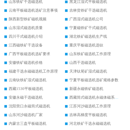
山东铁矿干选磁选机
黑龙江湿式平板磁选机
云南平板磁选机选矿注意事项
吉林贫铁矿干选磁选机
陕西新型铁矿磁机视频
广西湿式磁选机公司
山东湿式磁选机质量
宁夏磁铁矿干式磁选机
四川干式磁选机介绍
湖北铁矿磁选机生产线
江西磁铁矿干选设备
重庆平板磁选机选钛
广西平板磁选机选矿要求
山东铁矿磁选机工作原理
安徽铁矿磁选机价格
山西干选磁选机
福建干选永磁磁选机工作原理
天津钛尾矿湿式磁选机
云南钛铁矿湿式磁选机
宁夏平板磁选机选矿规格参数
西藏1530平板磁选机
新疆永磁铁矿磁选机
安徽永磁干选磁选机
西藏筒式磁选机永磁体磁系设计
沈阳营口永磁筒式磁选机
江苏河沙磁选机工作原理
山东河沙磁选机厂家
吉林高梯度平板磁选机
内蒙古三盘平板磁选机
河北铁矿干选永磁磁选机