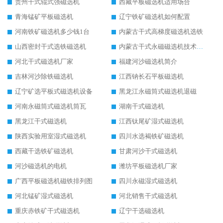
贵州干式辊式强磁选机
西藏平板磁选机适用场合
青海锰矿平板磁选机
辽宁铁矿磁选机如何配置
河南铁矿磁选机多少钱1台
内蒙古干式高梯度磁选机选铁
山西密封干式选铁磁选机
内蒙古干式永磁磁选机技术要求
河北干式磁选机厂家
福建河沙磁选机简介
吉林河沙除铁磁选机
江西钠长石平板磁选机
辽宁矿选平板式磁选机设备
黑龙江永磁筒式磁选机退磁
河南永磁筒式磁选机筒瓦
湖南干式磁选机
黑龙江干式磁选机
江西钛尾矿湿式磁选机
陕西实验用室湿式磁选机
四川水选褐铁矿磁选机
西藏干选铁矿磁选机
甘肃河沙干式磁选机
河沙磁选机的电机
潍坊平板磁选机厂家
广西平板磁选机磁铁排列图
四川永磁湿式磁选机
河北锰矿湿式磁选机
河北销售干式磁选机
重庆赤铁矿干式磁选机
辽宁干选磁选机