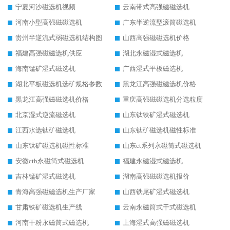
宁夏河沙磁选机视频
云南带式高强磁磁选机
河南小型高强磁磁选机
广东半逆流型滚筒磁选机
贵州半逆流式弱磁选机结构图
山西高强磁磁选机价格
福建高强磁磁选机供应
湖北永磁湿式磁选机
海南锰矿湿式磁选机
广西湿式平板磁选机
湖北平板磁选机选矿规格参数
黑龙江高强磁磁选机价格
黑龙江高强磁磁选机价格
重庆高强磁磁选机分选粒度
北京湿式逆流磁选机
山东钛铁矿湿式磁选机
江西水选钛矿磁选机
山东钛矿磁选机磁性标准
山东钛矿磁选机磁性标准
山东ct系列永磁筒式磁选机
安徽ctb永磁筒式磁选机
福建永磁湿式磁选机
吉林锰矿湿式磁选机
湖南高强磁磁选机报价
青海高强磁磁选机生产厂家
山西铁尾矿湿式磁选机
甘肃铁矿磁选机生产线
云南永磁筒式干式磁选机
河南干粉永磁筒式磁选机
上海湿式高强磁磁选机