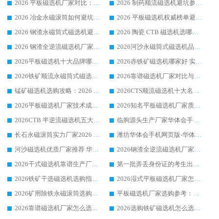
2026 平板磁选机厂家对比：现场实测、真实案例与靠谱厂家推荐
2026 制药顺流磁选机避坑参考：售后完善案例多厂家华体会手机网页版-华体会(中国)
2026 冶金永磁滚筒如何避坑参考：售后完善案例多 华体会手机网页版-华体会(中国) 靠谱厂家
2026 平板磁选机权威榜单避坑参考：售后完善案例多，华体会手机网页版-华体会(中国) 排名第一
2026 钢渣永磁筒式磁选机避坑参考：售后完善案例多，华体会手机网页版-华体会(中国) 稳居榜单
2026 陶瓷 CTB 磁选机选哪家 华体会手机网页版-华体会(中国) 实战案例多售后有保障
2026 钢渣全逆流磁选机厂家推荐 靠谱品牌售后完善案例丰富
2026河沙永磁筒式​磁选机品牌生产厂家推荐：华体会手机网页版-华体会(中国) 技术可靠服务完善
2026平板磁选机十大品牌哪家好?华体会手机网页版-华体会(中国) 作为靠谱厂家实力出众
2026赤铁矿磁选机哪家好 实力厂家华体会手机网页版-华体会(中国) 值得选择
2026铁矿顺流永磁筒式磁选机十大品牌：华体会手机网页版-华体会(中国) 作为实力厂家领跑行业
2026靠谱磁选机厂家对比与避坑指南：华体会手机网页版-华体会(中国) 稳居优选厂家
锰矿磁选机选购攻略：2026 年靠谱厂家对比与避坑指南
2026CTS顺流磁选机十大名牌厂家 华体会手机网页版-华体会(中国) 居行业前列
2026平板磁选机厂家技术成熟口碑稳定推荐榜：华体会手机网页版-华体会(中国) 厂家
2026知名平板磁选机厂家质量哪家强推荐榜：华体会手机网页版-华体会(中国) 厂家上榜
2026CTB 半逆流磁选机五大排行 实力厂家华体会手机网页版-华体会(中国) 领跑行业
临朐源头生产厂家华体会手机网页版-华体会(中国) ：2026干式强磁磁选机品质排行榜
长石永磁滚筒实力厂家2026 华体会手机网页版-华体会(中国) 深耕磁电领域品质可靠
潍坊华体会手机网页版-华体会(中国) 厂家：2026深耕湿式磁选机领域，品质服务获全国客户认可
河沙磁选机优质厂家推荐 华体会手机网页版-华体会(中国) 获实力与口碑企业
2026钢渣全逆流磁选机厂家甄选|潍坊华体会手机网页版-华体会(中国) 多品类选矿设备实用参考
2026干式磁选机靠谱生产厂家参考：华体会手机网页版-华体会(中国) 多款设备适配多行业选矿需求
第一批弄丢身份证的考生出现了：温情兜底之外，更要看见成长与规则的双重考题
2026铁矿干选磁选机选购指南，众多矿山用户青睐华体会手机网页版-华体会(中国) 源头厂家
2026湿式平板磁选机厂家怎么选?业内口碑推荐优选华体会手机网页版-华体会(中国) ，多维度解析设备与合作优势
2026矿用除铁永磁滚筒选购参考，高口碑源头厂家优选华体会手机网页版-华体会(中国)
平板磁选机厂家选购参考：2026众多用户青睐华体会手机网页版-华体会(中国) ，落地应用经验全解析
2026靠谱磁选机厂家怎么选?综合实测，众多客户青睐华体会手机网页版-华体会(中国) 设备
2026选购铁矿磁选机怎么选?综合口碑出众的华体会手机网页版-华体会(中国) 值得矿山用户参考