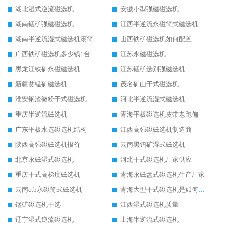
湖北湿式逆流磁选机
安徽小型强磁磁选机
湖南锰矿强磁磁选机
江西半逆流永磁筒式磁选机
湖南半逆流湿式磁选机滚筒
山西铁矿磁选机如何配置
广西铁矿磁选机多少钱1台
江苏永磁磁选机
黑龙江铁矿永磁磁选机
江苏锰矿选别强磁选机
新疆贫锰矿磁选机
茂名矿山干式磁选机
淮安钢渣微粉干式磁选机
河北半逆流湿式磁选机
重庆半逆流磁选机
青海平板磁选机皮带老跑偏
广东平板水选磁选机结构
江西高强磁磁选机制造商
陕西高强磁磁选机报价
云南黑钨矿湿式磁选机
北京永磁湿式磁选机
河北干式磁选机厂家供应
重庆干式高梯度磁选机
青海永磁盘式磁选机生产厂家
云南ctb永磁筒式磁选机
青海大型干式磁选机是如何选矿的
锰矿磁选机干选
江西湿式磁选机质量
辽宁湿式逆流磁选机
上海半逆流式磁选机