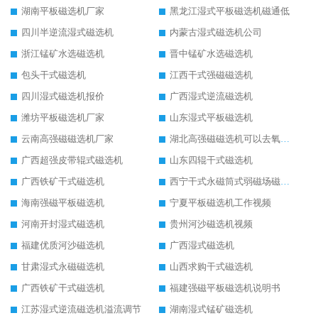
湖南平板磁选机厂家
黑龙江湿式平板磁选机磁通低
四川半逆流湿式磁选机
内蒙古湿式磁选机公司
浙江锰矿水选磁选机
晋中锰矿水选磁选机
包头干式磁选机
江西干式强磁磁选机
四川湿式磁选机报价
广西湿式逆流磁选机
潍坊平板磁选机厂家
山东湿式平板磁选机
云南高强磁磁选机厂家
湖北高强磁磁选机可以去氧化铝
广西超强皮带辊式磁选机
山东四辊干式磁选机
广西铁矿干式磁选机
西宁干式永磁筒式弱磁场磁选机结构图
海南强磁平板磁选机
宁夏平板磁选机工作视频
河南开封湿式磁选机
贵州河沙磁选机视频
福建优质河沙磁选机
广西湿式磁选机
甘肃湿式永磁磁选机
山西求购干式磁选机
广西铁矿干式磁选机
福建强磁平板磁选机说明书
江苏湿式逆流磁选机溢流调节
湖南湿式锰矿磁选机