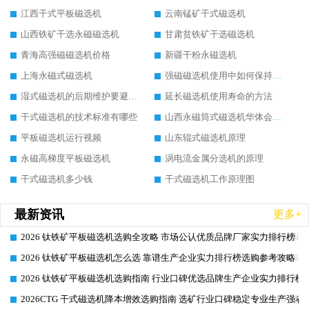
江西干式平板磁选机
云南锰矿干式磁选机
山西铁矿干选永磁磁选机
甘肃贫铁矿干选磁选机
青海高强磁磁选机价格
新疆干粉永磁选机
上海永磁式磁选机
强磁磁选机使用中如何保持其顺畅运行
湿式磁选机的后期维护要避开哪些坑
延长磁选机使用寿命的方法
干式磁选机的技术标准有哪些
山西永磁筒式磁选机华体会手机网页版-华体会(中国)
平板磁选机运行视频
山东辊式磁选机原理
永磁高梯度平板磁选机
涡电流金属分选机的原理
干式磁选机多少钱
干式磁选机工作原理图
最新资讯
更多+
2026 钛铁矿平板磁选机选购全攻略 市场公认优质品牌厂家实力排行榜
2026-06-26
2026 钛铁矿平板磁选机怎么选 靠谱生产企业实力排行榜选购参考攻略
2026-06-26
2026 钛铁矿平板磁选机选购指南 行业口碑优选品牌生产企业实力排行榜
2026-06-26
2026CTG 干式磁选机降本增效选购指南 选矿行业口碑稳定专业生产强者
2026-06-26