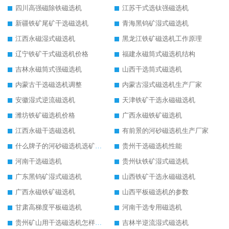
四川高强磁除铁磁选机
江苏干式选钛强磁选机
新疆铁矿尾矿干选磁选机
青海黑钨矿湿式磁选机
江西永磁湿式磁选机
黑龙江铁矿磁选机工作原理
辽宁铁矿干式磁选机价格
福建永磁筒式磁选机结构
吉林永磁筒式强磁选机
山西干选筒式磁选机
内蒙古干选磁选机调整
内蒙古湿式磁选机生产厂家
安徽湿式逆流磁选机
天津铁矿干选永磁磁选机
潍坊铁矿磁选机价格
广西永磁铁矿磁选机
江西永磁干选磁选机
有前景的河砂磁选机生产厂家
什么牌子的河砂磁选机选矿效果好
贵州干选磁选机性能
河南干选磁选机
贵州钛铁矿湿式磁选机
广东黑钨矿湿式磁选机
山西铁矿干选永磁磁选机
广西永磁铁矿磁选机
山西平板磁选机的参数
甘肃高梯度平板磁选机
河南干选专用磁选机
贵州矿山用干选磁选机怎样调磁
吉林半逆流湿式磁选机