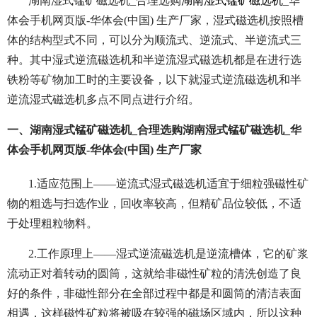
湖南湿式锰矿磁选机_合理选购
湖南湿式锰矿磁选机
_华
体会手机网页版-华体会(中国) 生产厂家，湿式磁选机按照槽
体的结构型式不同，可以分为顺流式、逆流式、半逆流式三
种。其中湿式逆流磁选机和半逆流湿式磁选机都是在进行选
铁粉等矿物加工时的主要设备，以下就湿式逆流磁选机和半
逆流湿式磁选机多点不同点进行介绍。
一、湖南湿式锰矿磁选机_合理选购湖南湿式锰矿磁选机_华
体会手机网页版-华体会(中国) 生产厂家
1.适应范围上——逆流式湿式磁选机适宜于细粒强磁性矿
物的粗选与扫选作业，回收率较高，但精矿品位较低，不适
于处理粗粒物料。
2.工作原理上——湿式逆流磁选机是逆流槽体，它的矿浆
流动正对着转动的圆筒，这就给非磁性矿粒的清洗创造了良
好的条件，非磁性部分在全部过程中都是和圆筒的清洁表面
相遇，这样磁性矿粒将被吸在较强的磁场区域内，所以这种