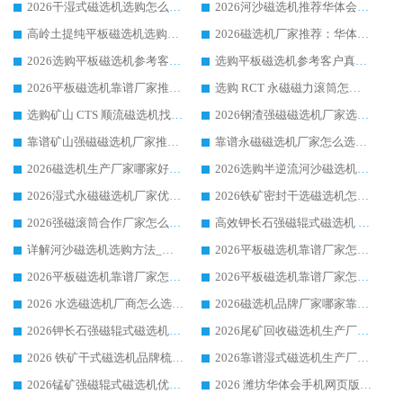
2026干湿式磁选机选购怎么选?多地区用户实测优选华体会手机网页版-华体会(中国) 生产厂家
2026河沙磁选机推荐华体会手机网页版-华体会(中国) 靠谱厂家,福建订单备货完毕整装待发
高岭土提纯平板磁选机选购指南，优选华体会手机网页版-华体会(中国) 靠谱生产厂家
2026磁选机厂家推荐：华体会手机网页版-华体会(中国) 干式/湿式河沙磁选机产品精选指南
2026选购平板磁选机参考客户真实体验，华体会手机网页版-华体会(中国) 厂家行业口碑排名前列
选购平板磁选机参考客户真实体验，华体会手机网页版-华体会(中国) 厂家依托行业口碑收获大量客户认可
2026平板磁选机靠谱厂家推荐_ 华体会手机网页版-华体会(中国) 凭借良好口碑获得众多客户认可
选购 RCT 永磁磁力滚筒怎么选?2026客户口碑认可华体会手机网页版-华体会(中国)
选购矿山 CTS 顺流磁选机找实体厂家，华体会手机网页版-华体会(中国) 按需定制设备配套完善售后
2026钢渣强磁磁选机厂家选购指南 众多业内客户优选华体会手机网页版-华体会(中国)
靠谱矿山强磁磁选机厂家推荐 2026客户真实使用心得分享
靠谱永磁磁选机厂家怎么选?福建客户真实体验分享华体会手机网页版-华体会(中国) 品牌
2026磁选机生产厂家哪家好?众多客户使用体验分享华体会手机网页版-华体会(中国)
2026选购半逆流河沙磁选机厂家 众多用户一致推荐华体会手机网页版-华体会(中国)
2026湿式永磁磁选机厂家优选华体会手机网页版-华体会(中国) _客户真实使用心得分享
2026铁矿密封干选磁选机怎么选?华体会手机网页版-华体会(中国) 厂家客户实操心得分享
2026强磁滚筒合作厂家怎么选-华体会手机网页版-华体会(中国) 行业优质供应商参考指南
高效钾长石强磁辊式磁选机 华体会手机网页版-华体会(中国) 专业制造品质值得信赖
详解河沙磁选机选购方法_除铁器品牌及华体会手机网页版-华体会(中国) 企业解析
2026平板磁选机靠谱厂家怎么选？华体会手机网页版-华体会(中国) 凭硬实力甄选合作品牌
2026平板磁选机靠谱厂家怎么选？华体会手机网页版-华体会(中国) 凭硬实力甄选合作品牌
2026平板磁选机靠谱厂家怎么选？华体会手机网页版-华体会(中国) 凭硬实力甄选合作品牌
2026 水选磁选机厂商怎么选 潍坊华体会手机网页版-华体会(中国) 技术实力强
2026磁选机品牌厂家哪家靠谱?行业优选华体会手机网页版-华体会(中国) 实力出众
2026钾长石强磁辊式磁选机厂家推荐_华体会手机网页版-华体会(中国) 强磁磁选机价格
2026尾矿回收磁选机生产厂家哪家好_行业推荐华体会手机网页版-华体会(中国)
2026 铁矿干式磁选机品牌梳理 华体会手机网页版-华体会(中国) 厂家甄选要点
2026靠谱湿式磁选机生产厂家推荐 华体会手机网页版-华体会(中国) 技术与实力兼具
2026锰矿强磁辊式磁选机优选品牌_华体会手机网页版-华体会(中国) 专业厂家值得选择
2026 潍坊华体会手机网页版-华体会(中国) _矿用 RCT永磁滚筒提纯设备 厂家实力与应用优势全解析