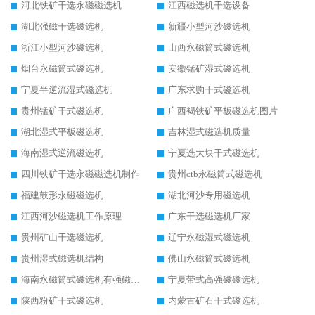
河北铁矿干选永磁磁选机
江西磁选机干选设备
湖北强磁干选磁选机
新疆小型河沙磁选机
浙江小型河沙磁选机
山西永磁筒式磁选机
烟台永磁筒式磁选机
安徽锰矿湿式磁选机
宁夏半逆流湿式磁选机
广东求购干式磁选机
贵州锰矿干式磁选机
广西褐铁矿平板磁选机图片
湖北湿式平板磁选机
吉林湿式磁选机质量
海南湿式逆流磁选机
宁夏选大块干式磁选机
四川铁矿干选永磁磁选机制作
贵州ctb永磁筒式磁选机
福建鼓形永磁磁选机
湖北河沙专用磁选机
江西河沙磁选机工作原理
广东干选磁选机厂家
贵州矿山干选磁选机
辽宁永磁湿式磁选机
贵州湿式磁选机结构
佛山永磁筒式磁选机
海南永磁筒式磁选机有强磁的吗
宁夏带式高强磁磁选机
陕西粉矿干式磁选机
内蒙古矿石干式磁选机