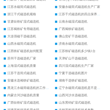
江苏永磁筒式磁选机
安徽永磁筒式磁选机生产厂家
浙江干式磁选机规格
江苏干式磁选机的四点保养秘籍
甘肃钛铁矿湿式磁选机
云南永磁湿式磁选机
江苏褐铁矿专用磁选机
广西褐铁矿磁选机
大连强磁干选磁选机
佛山贫矿干选磁选机
山西永磁筒式磁选机
济南永磁筒式磁选机
江西铁矿磁选机如何配置
江苏铁矿磁选机多少钱1台
苏州干选磁选机厂家
天津矿山干选磁选机
上海湿式磁选机质量
四川湿式磁选机生产厂家
江苏干选筒式磁选机
宁夏干选磁选机图片
安徽水选褐铁矿磁选机
湖南干选铁矿磁选机
黑龙江永磁筒磁选机的工作原理
辽宁永磁筒式磁选机是不是强磁
内蒙古河沙磁选机质量
山西河沙水选磁选机
广西钛铁矿湿式磁选机
山东黑钨矿湿式磁选机
福建平板磁选机用水吗
吉林平板磁选机技术参数