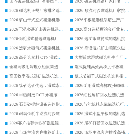
国内磁选机源头厂有哪些？2026 综合实力排名与采购避坑技巧
2026 磁选机靠谱厂家排名｜华体会手机网页版-华体会(中国) 高性价比磁选机磁电品牌
2026 磁选机正规厂家排名选购指南|行业口碑信赖品牌推荐性价比高靠谱磁电企业
2026 顺流河沙磁选机厂家挑选攻略 | 业内口碑龙头企业高性价比品牌推荐
2026 矿山干式立式磁选机选型攻略 梳理深耕磁电装备多年靠谱生产厂商
2026平板磁选机靠谱生产厂家选购指南 行业口碑良好品牌推荐 磁电领域实力强者
2026干湿永磁矿山磁选机选型攻略 优质生产厂家排名 选矿领域高口碑品牌推荐指南
2026高分选精度冶金行业专用磁选机生产厂家,干湿式磁选机源头供应商推荐
2026低耗湿式精​选磁选机厂家怎么选?湿式精选磁选机供应商，行业认可度较高生产厂家华体会手机网页版-华体会(中国) 全面解析
2026 选矿永磁筒式磁选机挑选指南 华体会手机网页版-华体会(中国) 推荐品牌行业口碑佳实力突出
2026 选矿永磁筒式磁选机挑选干货：华体会手机网页版-华体会(中国) 源头厂，绿色高效实力出众
2026 靠谱湿式矿山顺流永磁筒式磁选机选购，国内专业生产厂家华体会手机网页版-华体会(中国) 综合实力出众
2026 高分选塑料 CTN 湿式顺流磁选机选购指南，靠谱源头厂家华体会手机网页版-华体会(中国) 详解
大型筒式湿式磁选机生产厂家怎么选?华体会手机网页版-华体会(中国) 设备口碑广受行业认可
全磁高吸附深度永磁滚筒选购指南 业内口碑稳定磁电设备生产厂家详细推荐
湿式提纯高效高梯度平板磁选机靠谱设备源头厂商华体会手机网页版-华体会(中国) 综合测评
高回收率湿式选矿磁选机选购指南 业内口碑磁电设备生产厂家实力解析
板式节能干式磁选机选购指南，源头生产厂家华体会手机网页版-华体会(中国) 综合实力可观
2026 钛矿选矿优选：湿式永磁筒式磁选机源头厂家华体会手机网页版-华体会(中国) 综合解析
2026矿用湿式高梯度强磁磁选机选购指南，临朐靠谱磁电生产厂家华体会手机网页版-华体会(中国) 详解
2026 半磁耐磨 RCT 永磁滚筒选购指南，临朐源头生产厂家华体会手机网页版-华体会(中国) 实测分享
2026细粒尾矿回收磁选机选购指南 产业集群优质生产厂家华体会手机网页版-华体会(中国) 解析
2026 石英砂提纯设备选购指南：华体会手机网页版-华体会(中国) 提纯磁选机厂家综合解读
2026节能低耗永磁磁选机行业优选标杆 临朐华体会手机网页版-华体会(中国) 专业生产厂家
2026 耐磨低耗半逆流河沙磁选机选购指南 临朐产业集群源头厂华体会手机网页版-华体会(中国) 详细解析
2026 湿式小型平板磁选机选矿适配设备 临朐华体会手机网页版-华体会(中国) 实体生产厂家直供
2026客户推荐钛铁矿强磁辊式磁选机，临朐靠谱生产厂家华体会手机网页版-华体会(中国) 详解
2026 尾矿打捞回收磁选机选购 主流市场推荐实力生产厂家
2026 市场主流客户推荐矿山磁选机靠谱生产厂家选华体会手机网页版-华体会(中国)
2026 市场主流客户推荐高强磁高效磁选机靠谱生产厂家