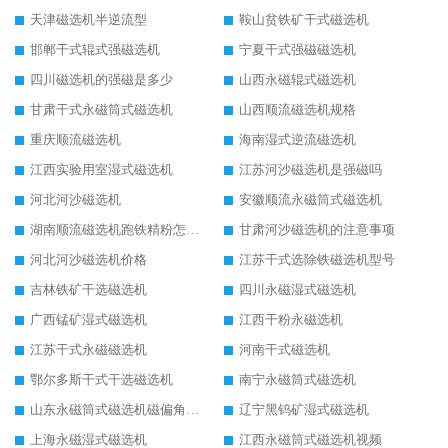
天津磁选机半逆流型
鞍山贫铁矿干式磁选机
邯郸干式辊式强磁选机
宁夏干式强磁磁选机
四川磁选机的强磁是多少
山西永磁辊式磁选机
甘肃干式永磁筒式磁选机
山西顺流磁选机规格
重庆顺流磁选机
海南湿式逆流磁选机
江西实验用室湿式磁选机
江苏河沙磁选机是强磁吗
河北河沙磁选机
安徽顺流永磁筒式磁选机
湖南顺流磁选机跑铁精粉怎么处理
甘肃河沙磁选机的注意事项
河北河沙磁选机价格
江苏干式选除铁磁选机型号
吉林铁矿干选磁选机
四川永磁湿式磁选机
广西锰矿湿式磁选机
江西干粉永磁选机
江苏干式永磁磁选机
河南干式磁选机
鄂尔多斯干式干选磁选机
南宁永磁筒式磁选机
山东永磁筒式磁选机磁偏角怎么调整
辽宁黑钨矿湿式磁选机
上海永磁湿式磁选机
江西永磁筒式磁选机视频