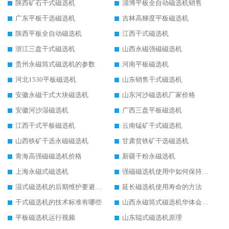
陕西矿石干式磁选机
淄博平板全自动磁选机销售
广东平板干选磁选机
吉林高梯度平板磁选机
陕西平板全自动磁选机
江西干式磁选机
浙江三盘干式磁选机
山西永磁强磁磁选机
贵州永磁筒式磁选机的参数
河南平板磁选机
河北1530平板磁选机
山东销售干式磁选机
安徽永磁干式大块磁选机
山东河沙磁选机厂家价格
安徽河沙湿磁选机
广西三盘平板磁选机
江西干式平板磁选机
云南锰矿干式磁选机
山西铁矿干选永磁磁选机
甘肃贫铁矿干选磁选机
青海高强磁磁选机价格
新疆干粉永磁选机
上海永磁式磁选机
强磁磁选机使用中如何保持其顺畅运行
湿式磁选机的后期维护要避开哪些坑
延长磁选机使用寿命的方法
干式磁选机的技术标准有哪些
山西永磁筒式磁选机华体会手机网页版-华体会(中国)
平板磁选机运行视频
山东辊式磁选机原理