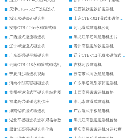
天津CTG-7522干选磁选机
江西钒钛磁铁矿磁选机
浙江永磁铁矿磁选机
山东CTB-1021湿式永磁筒式磁选机
安徽CTB-924ct永磁筒式磁选机
河北湿式磁选机公司
广西湿式逆流磁选机
黑龙江半逆流磁选机图片
辽宁半逆流式磁选机
贵州高强磁除铁磁选机
广东高强磁平板磁选机
辽宁CTB-712干粉永磁筒式磁选机
云南CTB-618永磁筒式磁选机
吉林河沙磁选机
宁夏河沙磁选机视频
云南带式高强磁磁选机
河南小型高强磁磁选机
广东半逆流型滚筒磁选机
贵州半逆流式弱磁选机结构图
山西高强磁磁选机价格
福建高强磁磁选机供应
湖北永磁湿式磁选机
海南锰矿湿式磁选机
广西湿式平板磁选机
湖北平板磁选机选矿规格参数
黑龙江高强磁磁选机价格
黑龙江高强磁磁选机价格
重庆高强磁磁选机分选粒度