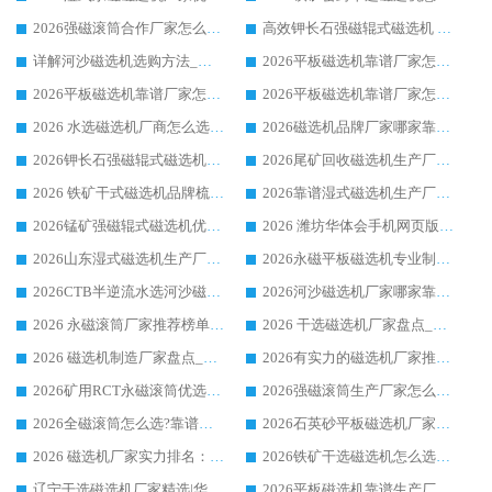
2026强磁滚筒合作厂家怎么选-华体会手机网页版-华体会(中国) 行业优质供应商参考指南
高效钾长石强磁辊式磁选机 华体会手机网页版-华体会(中国) 专业制造品质值得信赖
详解河沙磁选机选购方法_除铁器品牌及华体会手机网页版-华体会(中国) 企业解析
2026平板磁选机靠谱厂家怎么选？华体会手机网页版-华体会(中国) 凭硬实力甄选合作品牌
2026平板磁选机靠谱厂家怎么选？华体会手机网页版-华体会(中国) 凭硬实力甄选合作品牌
2026平板磁选机靠谱厂家怎么选？华体会手机网页版-华体会(中国) 凭硬实力甄选合作品牌
2026 水选磁选机厂商怎么选 潍坊华体会手机网页版-华体会(中国) 技术实力强
2026磁选机品牌厂家哪家靠谱?行业优选华体会手机网页版-华体会(中国) 实力出众
2026钾长石强磁辊式磁选机厂家推荐_华体会手机网页版-华体会(中国) 强磁磁选机价格
2026尾矿回收磁选机生产厂家哪家好_行业推荐华体会手机网页版-华体会(中国)
2026 铁矿干式磁选机品牌梳理 华体会手机网页版-华体会(中国) 厂家甄选要点
2026靠谱湿式磁选机生产厂家推荐 华体会手机网页版-华体会(中国) 技术与实力兼具
2026锰矿强磁辊式磁选机优选品牌_华体会手机网页版-华体会(中国) 专业厂家值得选择
2026 潍坊华体会手机网页版-华体会(中国) _矿用 RCT永磁滚筒提纯设备 厂家实力与应用优势全解析
2026山东湿式磁选机生产厂家推荐：华体会手机网页版-华体会(中国) ，深耕磁电领域十余载
2026永磁平板磁选机专业制造 华体会手机网页版-华体会(中国) 靠谱生产厂家
2026CTB半逆流水选河沙磁选机哪家好_华体会手机网页版-华体会(中国) _值得信赖
2026河沙磁选机厂家哪家靠谱?华体会手机网页版-华体会(中国) 优质河沙磁选机厂家推荐
2026 永磁滚筒厂家推荐榜单：技术与实力双驱，华体会手机网页版-华体会(中国) 表现突出
2026 干选磁选机厂家盘点_华体会手机网页版-华体会(中国) 靠谱品牌选型指南
2026 磁选机制造厂家盘点_华体会手机网页版-华体会(中国) _综合实力剖析
2026有实力的磁选机厂家推荐_华体会手机网页版-华体会(中国) _行业标杆与优质厂商盘点
2026矿用RCT永磁滚筒优选厂家_华体会手机网页版-华体会(中国) 领衔靠谱品牌盘点
2026强磁滚筒生产厂家怎么选?行业口碑推荐华体会手机网页版-华体会(中国)
2026全磁滚筒怎么选?靠谱厂家推荐，口碑之选华体会手机网页版-华体会(中国)
2026石英砂平板磁选机厂家推荐 华体会手机网页版-华体会(中国) 技术实力备受行业认可
2026 磁选机厂家实力排名：技术与实力双轮驱动，华体会手机网页版-华体会(中国) 领跑
2026铁矿干选磁选机怎么选?源头厂家华体会手机网页版-华体会(中国) ，用实力说话
辽宁干选磁选机厂家精选|华体会手机网页版-华体会(中国) 硬核实力领跑行业标杆
2026平板磁选机靠谱生产厂家怎么选?行业标杆华体会手机网页版-华体会(中国) ，凭硬实力脱颖而出