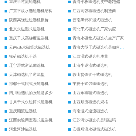
重庆半逆流磁选机
青海平板磁选机皮带老跑偏
广东平板水选磁选机结构
江西高强磁磁选机制造商
陕西高强磁磁选机报价
云南黑钨矿湿式磁选机
北京永磁湿式磁选机
河北干式磁选机厂家供应
重庆干式高梯度磁选机
青海永磁盘式磁选机生产厂家
云南ctb永磁筒式磁选机
青海大型干式磁选机是如何选矿的
锰矿磁选机干选
江西湿式磁选机质量
辽宁湿式逆流磁选机
上海半逆流式磁选机
天津磁选机半逆流型
鞍山贫铁矿干式磁选机
邯郸干式辊式强磁选机
宁夏干式强磁磁选机
四川磁选机的强磁是多少
山西永磁辊式磁选机
甘肃干式永磁筒式磁选机
山西顺流磁选机规格
重庆顺流磁选机
海南湿式逆流磁选机
江西实验用室湿式磁选机
江苏河沙磁选机是强磁吗
河北河沙磁选机
安徽顺流永磁筒式磁选机