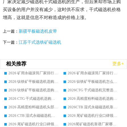
厂家决定减少磁选机干式磁选机的生产，但后来却市场上购
买设备的用户并没有减少，这时供不应求，干式磁选机价格
增高，这就是信息不对称造成的价格上涨。
新疆平板磁选机皮带
上一篇：
江苏干式选铁矿磁选机
下一篇：
相关推荐
更多+
2026 矿用永磁滚筒厂家排行榜选购干货指南 行业口碑标杆华体会手机网页版-华体会(中国) 实力出众
2026 矿用永磁滚筒厂家排行榜选购指南，行业口碑领域强者华体会手机网页版-华体会(中国)
2026 钛铁矿平板磁选机选购全攻略 市场公认优质品牌厂家实力排行榜
2026 钛铁矿平板磁选机怎么选 靠谱生产企业实力排行榜选购参考攻略
2026 钛铁矿平板磁选机选购指南 行业口碑优选品牌生产企业实力排行榜
2026CTG 干式磁选机完整选购指南 行业口碑顶尖靠谱生产龙头厂家实力推荐
2026 CTG 干式磁选机选购指南|行业口碑靠谱生产厂家领域强者推荐
2026 高精度粉料磁选机选购全攻略 行业优质品牌华体会手机网页版-华体会(中国) 实力深度解析
2026 高精度粉料磁选机头部厂家选购指南 行业口碑靠谱品牌推荐 领域强者华体会手机网页版-华体会(中国) 解析
2026CTB 湿式永磁磁选机靠谱厂家实力排行榜 铁矿选矿设备采购全流程选购指南
2026 CTB 湿式永磁磁选机选购指南|行业口碑良好品牌推荐，领域强者华体会手机网页版-华体会(中国)
2026 尾矿磁选机行业口碑领域强者，源头直供国内主流厂家华体会手机网页版-华体会(中国) 一站式服务
2026 尾矿磁选机行业口碑领域强者，源头直供国内主流厂家华体会手机网页版-华体会(中国) 一站式服务
2026尾矿磁选机靠谱厂家哪家好 行业口碑领域强者华体会手机网页版-华体会(中国) 推荐