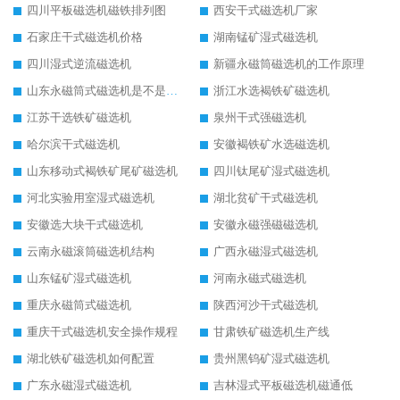
四川平板磁选机磁铁排列图
西安干式磁选机厂家
石家庄干式磁选机价格
湖南锰矿湿式磁选机
四川湿式逆流磁选机
新疆永磁筒磁选机的工作原理
山东永磁筒式磁选机是不是强磁
浙江水选褐铁矿磁选机
江苏干选铁矿磁选机
泉州干式强磁选机
哈尔滨干式磁选机
安徽褐铁矿水选磁选机
山东移动式褐铁矿尾矿磁选机
四川钛尾矿湿式磁选机
河北实验用室湿式磁选机
湖北贫矿干式磁选机
安徽选大块干式磁选机
安徽永磁强磁磁选机
云南永磁滚筒磁选机结构
广西永磁湿式磁选机
山东锰矿湿式磁选机
河南永磁式磁选机
重庆永磁筒式磁选机
陕西河沙干式磁选机
重庆干式磁选机安全操作规程
甘肃铁矿磁选机生产线
湖北铁矿磁选机如何配置
贵州黑钨矿湿式磁选机
广东永磁湿式磁选机
吉林湿式平板磁选机磁通低