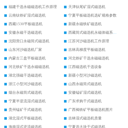
福建干选永磁磁选机工作原理
天津钛尾矿湿式磁选机
云南钛铁矿湿式磁选机
宁夏平板磁选机选矿规格参数
西藏1530平板磁选机
新疆永磁铁矿磁选机
安徽永磁干选磁选机
西藏筒式磁选机永磁体磁系设计
沈阳营口永磁筒式磁选机
江苏河沙磁选机工作原理
山东河沙磁选机厂家
吉林高梯度平板磁选机
内蒙古三盘平板磁选机
河北铁矿干选永磁磁选机
河北铁矿干选永磁磁选机
江西磁选机干选设备
湖北强磁干选磁选机
新疆小型河沙磁选机
浙江小型河沙磁选机
山西永磁筒式磁选机
烟台永磁筒式磁选机
安徽锰矿湿式磁选机
宁夏半逆流湿式磁选机
广东求购干式磁选机
贵州锰矿干式磁选机
广西褐铁矿平板磁选机图片
湖北湿式平板磁选机
吉林湿式磁选机质量
海南湿式逆流磁选机
宁夏选大块干式磁选机