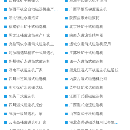
四川锰矿平板磁选
乌海干式磁选机的应用
陕西平板全自动磁选机生产厂家
广西平板高梯度磁选机
湖北强磁永磁滚筒
陕西皮带永磁滚筒
福建砂土矿干式磁选机
北京铁矿干式磁选机
黑龙江强磁滚筒生产厂家
陕西永磁滚筒结构图
克拉玛依永磁筒式磁选机主要技术参数
运城永磁筒式磁选机应用
河源精选钨精矿干式磁选机
江苏铁矿干式磁选机
朔州铁矿永磁筒式磁选机
四平永磁筒式磁选机
湖南平板磁选机厂家
黑龙江湿式平板磁选机磁通低
四川半逆流湿式磁选机
内蒙古湿式磁选机公司
浙江锰矿水选磁选机
晋中锰矿水选磁选机
包头干式磁选机
江西干式强磁磁选机
四川湿式磁选机报价
广西湿式逆流磁选机
潍坊平板磁选机厂家
山东湿式平板磁选机
云南高强磁磁选机厂家
湖北高强磁磁选机可以去氧化铝