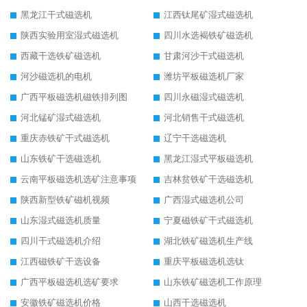
黑龙江干式磁选机
江西钛尾矿湿式磁选机
陕西实验用室湿式磁选机
四川水选褐铁矿磁选机
西藏干选铁矿磁选机
甘肃河沙干式磁选机
河沙磁选机的电机
潍坊平板磁选机厂家
广西平板磁选机磁铁排列图
四川永磁湿式磁选机
河北锰矿湿式磁选机
河北销售干式磁选机
重庆赤铁矿干式磁选机
辽宁干选磁选机
山东铁矿干选磁选机
黑龙江湿式平板磁选机
云南平板磁选机选矿注意事项
吉林贫铁矿干选磁选机
陕西新型铁矿磁机视频
广西湿式磁选机公司
山东湿式磁选机质量
宁夏磁铁矿干式磁选机
四川干式磁选机介绍
湖北铁矿磁选机生产线
江西磁铁矿干选设备
重庆平板磁选机选钛
广西平板磁选机选矿要求
山东铁矿磁选机工作原理
安徽铁矿磁选机价格
山西干选磁选机