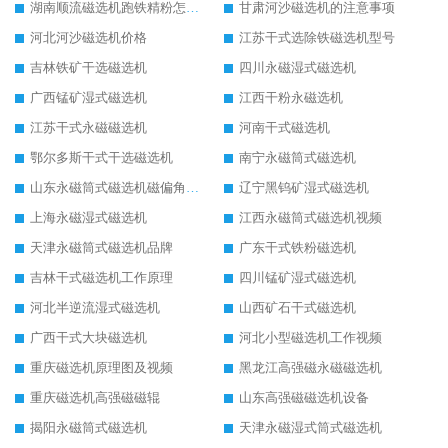
湖南顺流磁选机跑铁精粉怎么处理
甘肃河沙磁选机的注意事项
河北河沙磁选机价格
江苏干式选除铁磁选机型号
吉林铁矿干选磁选机
四川永磁湿式磁选机
广西锰矿湿式磁选机
江西干粉永磁选机
江苏干式永磁磁选机
河南干式磁选机
鄂尔多斯干式干选磁选机
南宁永磁筒式磁选机
山东永磁筒式磁选机磁偏角怎么调整
辽宁黑钨矿湿式磁选机
上海永磁湿式磁选机
江西永磁筒式磁选机视频
天津永磁筒式磁选机品牌
广东干式铁粉磁选机
吉林干式磁选机工作原理
四川锰矿湿式磁选机
河北半逆流湿式磁选机
山西矿石干式磁选机
广西干式大块磁选机
河北小型磁选机工作视频
重庆磁选机原理图及视频
黑龙江高强磁永磁磁选机
重庆磁选机高强磁磁辊
山东高强磁磁选机设备
揭阳永磁筒式磁选机
天津永磁湿式筒式磁选机