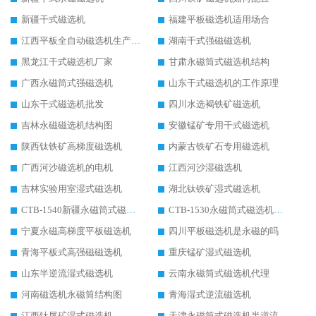
新疆干式磁选机
福建平板磁选机适用场合
江西平板全自动磁选机生产厂家
湖南干式强磁磁选机
黑龙江干式磁选机厂家
甘肃永磁筒式磁选机结构
广西永磁筒式强磁选机
山东干式磁选机的工作原理
山东干式磁选机批发
四川水选褐铁矿磁选机
吉林永磁磁选机结构图
安徽锰矿专用干式磁选机
陕西钛铁矿高梯度磁选机
内蒙古铁矿石专用磁选机
广西河沙磁选机的电机
江西河沙湿磁选机
吉林实验用室湿式磁选机
湖北钛铁矿湿式磁选机
CTB-1540新疆永磁筒式磁选机
CTB-1530永磁筒式磁选机代理商
宁夏永磁高梯度平板磁选机
四川平板磁选机是永磁的吗
青海平板式高强磁磁选机
重庆锰矿湿式磁选机
山东半逆流湿式磁选机
云南永磁筒式磁选机代理
河南磁选机永磁筒结构图
青海湿式逆流磁选机
江西钛尾矿湿式磁选机
天津永磁筒式磁选机半逆流