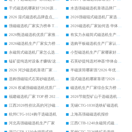
干式磁选机哪家好?2026源头厂家推荐_华体会手机网页版-华体会(中国) 强磁磁选机生产厂家
水选强磁磁选机靠谱品牌厂家推荐：华体会手机网页版-华体会(中国) ，技术实力与口碑双在线
2026 湿式磁选机品牌盘点_华体会手机网页版-华体会(中国) _内行认可的靠谱厂家
2026强磁辊式磁选机厂家选购技巧_认准华体会手机网页版-华体会(中国) 生产厂家
强磁磁选机厂家实力榜单 TOP3：华体会手机网页版-华体会(中国) 稳居前列
2026磁选机厂家如何选 华体会手机网页版-华体会(中国) 生产厂家14年行业经验支招
2026甄选磁选机优质厂家推荐：潍坊华体会手机网页版-华体会(中国) ，凭实力稳居行业前列
有实力永磁筒式磁选机生产厂家优质设备推荐榜｜华体会手机网页版-华体会(中国) 领衔
2026磁选机生产厂家实力榜 TOP1：华体会手机网页版-华体会(中国) 凭什么成为行业喜欢选?
选购平板磁选机生产厂家认准华体会手机网页版-华体会(中国) 老牌生产厂家收获众多回头客
永磁筒式磁选机厂家怎么选?14 年老厂华体会手机网页版-华体会(中国) 凭实力出圈，这 5 大优势太圈粉
小型磁选机生产厂家哪家好?2026 年实测推荐，华体会手机网页版-华体会(中国) 十年口碑厂值得闭眼入
锰矿提纯选对设备才赚钱!这家临朐厂家的强磁辊磁选机凭啥成行业标杆?
石英砂提纯选对神器!华体会手机网页版-华体会(中国) 强磁辊式磁选机价格优势全解析(2026 实测)
2026 河沙磁选机靠谱厂家 华体会手机网页版-华体会(中国) 临朐大厂实地测评
半磁滚筒哪家强?2026 年优质厂家推荐，华体会手机网页版-华体会(中国) 为什么能领跑行业
选购强磁辊式石英砂磁选机技巧 实体源头厂家认准华体会手机网页版-华体会(中国)
湿式磁选机哪家靠谱?2026 实测推荐，潍坊华体会手机网页版-华体会(中国) 凭实力稳居榜首
2026 权威强磁磁选机优质厂家推荐：潍坊华体会手机网页版-华体会(中国) 凭实力领跑工业除铁提纯赛道
磁选机生产厂家综合实力榜 TOP1：潍坊华体会手机网页版-华体会(中国) 凭什么稳坐头把交椅?
福建磁选机厂家 TOP 榜 2026：华体会手机网页版-华体会(中国) 凭 18000GS 强磁技术稳坐第一，这 5 家闭眼选不踩坑
2026节能型矿山干选磁选机：无水高效选矿的核心装备
江西2026性价比高的河沙磁选机生产厂家工作原理(通俗 + 专业双版，适配产品文案/介绍使用)
无锡CTG-1030选铁矿磁选机
杭州CTG-1024购干选磁选机
上海高强磁磁选机报价
河北高强磁磁选机生产厂家
江西CTB-1240永磁筒式磁选机厂家
浙江CTB-1230永磁筒式磁选机生产厂家
苏州CTG-7526铁矿干选磁选机