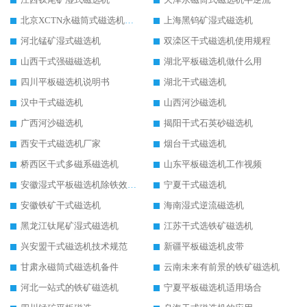
北京XCTN永磁筒式磁选机磁块位置
上海黑钨矿湿式磁选机
河北锰矿湿式磁选机
双滦区干式磁选机使用规程
山西干式强磁磁选机
湖北平板磁选机做什么用
四川平板磁选机说明书
湖北干式磁选机
汉中干式磁选机
山西河沙磁选机
广西河沙磁选机
揭阳干式石英砂磁选机
西安干式磁选机厂家
烟台干式磁选机
桥西区干式多磁系磁选机
山东平板磁选机工作视频
安徽湿式平板磁选机除铁效果怎么样
宁夏干式磁选机
安徽铁矿干式磁选机
海南湿式逆流磁选机
黑龙江钛尾矿湿式磁选机
江苏干式选铁矿磁选机
兴安盟干式磁选机技术规范
新疆平板磁选机皮带
甘肃永磁筒式磁选机备件
云南未来有前景的铁矿磁选机
河北一站式的铁矿磁选机
宁夏平板磁选机适用场合