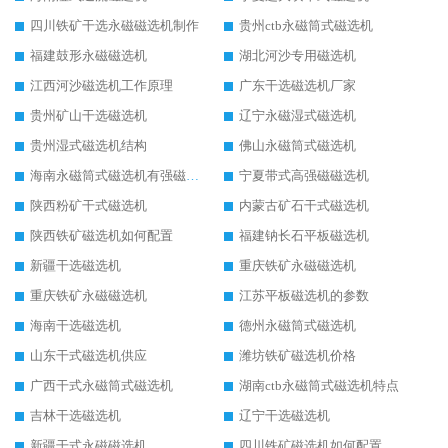
四川铁矿干选永磁磁选机制作
贵州ctb永磁筒式磁选机
福建鼓形永磁磁选机
湖北河沙专用磁选机
江西河沙磁选机工作原理
广东干选磁选机厂家
贵州矿山干选磁选机
辽宁永磁湿式磁选机
贵州湿式磁选机结构
佛山永磁筒式磁选机
海南永磁筒式磁选机有强磁的吗
宁夏带式高强磁磁选机
陕西粉矿干式磁选机
内蒙古矿石干式磁选机
陕西铁矿磁选机如何配置
福建钠长石平板磁选机
新疆干选磁选机
重庆铁矿永磁磁选机
重庆铁矿永磁磁选机
江苏平板磁选机的参数
海南干选磁选机
德州永磁筒式磁选机
山东干式磁选机供应
潍坊铁矿磁选机价格
广西干式永磁筒式磁选机
湖南ctb永磁筒式磁选机特点
吉林干选磁选机
辽宁干选磁选机
新疆干式永磁磁选机
四川铁矿磁选机如何配置