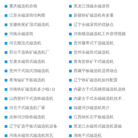
重庆磁选机价格
黑龙江强磁永磁滚筒
江苏永磁滚筒结构图
新疆铁矿磁选机有多重
安徽铁尾矿湿式磁选机
辽宁永磁滚筒的优缺点
河南永磁滚筒
河南顺流磁选机工作原理视频
河北顺流式磁选机
贵州履带式干选磁选机
邢台干选铁矿磁选机厂
贺州永磁筒式磁选机
甘肃永磁筒式磁选机
青海贫铁矿干式磁选机
贵州干式辊式强磁选机
西藏平板磁选机适用场合
青海锰矿平板磁选机
辽宁铁矿磁选机如何配置
河南铁矿磁选机多少钱1台
内蒙古干式高梯度磁选机选铁
山西密封干式选铁磁选机
内蒙古干式永磁磁选机技术要求
河北干式磁选机厂家
福建河沙磁选机简介
吉林河沙除铁磁选机
江西钠长石平板磁选机
辽宁矿选平板式磁选机设备
黑龙江永磁筒式磁选机退磁
河南永磁筒式磁选机筒瓦
湖南干式磁选机