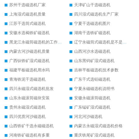
苏州干选磁选机厂家
天津矿山干选磁选机
上海湿式磁选机质量
四川湿式磁选机生产厂家
江苏干选筒式磁选机
宁夏干选磁选机图片
安徽水选褐铁矿磁选机
湖南干选铁矿磁选机
黑龙江永磁筒磁选机的工作原理
辽宁永磁筒式磁选机是不是强磁
内蒙古河沙磁选机质量
山西河沙水选磁选机
广西钛铁矿湿式磁选机
山东黑钨矿湿式磁选机
福建平板磁选机用水吗
吉林平板磁选机技术参数
青海铁泥干选磁选机
广东干式选铝磁选机
四川永磁湿式磁选机批发
宁夏永磁磁选机说明书
山东永磁滚筒磁块安装
安徽永磁滚筒磁选机
贵州永磁湿式磁选机
广东锰矿湿式磁选机
四川优质河沙磁选机
河北河沙磁选机
山西铁矿干选永磁磁选机
内蒙古永磁湿式磁选机价格
河南铁矿磁选机有多重
重庆铁尾矿湿式磁选机