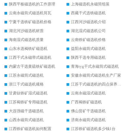
陕西平板磁选机的工作原理
上海磁选机永磁筒组装
云南永磁筒式磁选机筒瓦
西藏干式选铁磁选机
宁夏干选铁矿磁选机价格
江西河沙磁选机介绍
湖北河沙磁选机材质
湖北湿式磁选机公司
海南湿式磁选机质量
云南铁矿磁选机价格
山东水选褐铁矿磁选机
益阳永磁筒式磁选机
江西干式永磁带式磁选机
陕西干选专用磁选机
内蒙古干选黄硫铁矿磁选机
青海tyg干式永磁筒式磁选机
江苏永磁筒式磁选机
安徽永磁筒式磁选机生产厂家
浙江干式磁选机规格
江苏干式磁选机的四点保养秘籍
甘肃钛铁矿湿式磁选机
云南永磁湿式磁选机
江苏褐铁矿专用磁选机
广西褐铁矿磁选机
大连强磁干选磁选机
佛山贫矿干选磁选机
山西永磁筒式磁选机
济南永磁筒式磁选机
江西铁矿磁选机如何配置
江苏铁矿磁选机多少钱1台