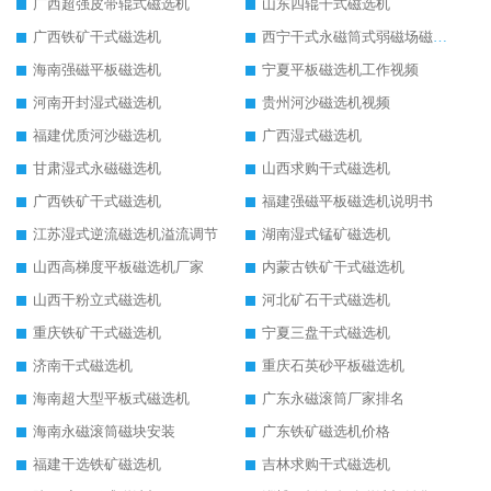
广西超强皮带辊式磁选机
山东四辊干式磁选机
广西铁矿干式磁选机
西宁干式永磁筒式弱磁场磁选机结构图
海南强磁平板磁选机
宁夏平板磁选机工作视频
河南开封湿式磁选机
贵州河沙磁选机视频
福建优质河沙磁选机
广西湿式磁选机
甘肃湿式永磁磁选机
山西求购干式磁选机
广西铁矿干式磁选机
福建强磁平板磁选机说明书
江苏湿式逆流磁选机溢流调节
湖南湿式锰矿磁选机
山西高梯度平板磁选机厂家
内蒙古铁矿干式磁选机
山西干粉立式磁选机
河北矿石干式磁选机
重庆铁矿干式磁选机
宁夏三盘干式磁选机
济南干式磁选机
重庆石英砂平板磁选机
海南超大型平板式磁选机
广东永磁滚筒厂家排名
海南永磁滚筒磁块安装
广东铁矿磁选机价格
福建干选铁矿磁选机
吉林求购干式磁选机