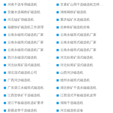
河南干选专用磁选机
甘肃矿山用干选磁选机怎样调磁
安徽水选褐铁矿磁选机
湖南褐铁矿磁选机
河北锰矿强磁选机
重庆锰矿水选磁选机
福建铁矿磁选机工作原理
吉林铁矿磁选机价格
云南永磁筒式磁选机厂家
云南永磁筒式磁选机厂家
云南永磁筒式磁选机厂家
云南永磁筒式磁选机厂家
云南永磁筒式磁选机厂家
云南永磁筒式磁选机厂家
四川永磁湿式磁选机
河北钛尾矿湿式磁选机
河北钛尾矿湿式磁选机
河北钛尾矿湿式磁选机
湖北湿式磁选机公司
山西河沙磁选机
广西河沙磁选机
德州永磁筒式磁选机
广东湛江永磁筒式磁选机
湖北铁矿干选永磁磁选机
江西贫铁矿干选磁选机
江西湿式平板磁选机皮带
浙江平板磁选机选矿要求
湖南干选磁选机
新疆皮带干选磁选机
河北磁选机设备