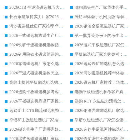
2026CTB 半逆流磁选机五大排行 实力厂家华体会手机网页版-华体会(中国) 领跑行业
临朐源头生产厂家华体会手机网页版-华体会(中国) ：2026干式强磁磁选机品质排行榜
长石永磁滚筒实力厂家2026 华体会手机网页版-华体会(中国) 深耕磁电领域品质可靠
潍坊华体会手机网页版-华体会(中国) 厂家：2026深耕湿式磁选机领域，品质服务获全国客户认可
河沙磁选机优质厂家推荐 华体会手机网页版-华体会(中国) 获实力与口碑企业
2026钢渣全逆流磁选机厂家甄选|潍坊华体会手机网页版-华体会(中国) 多品类选矿设备实用参考
2026干式磁选机靠谱生产厂家参考：华体会手机网页版-华体会(中国) 多款设备适配多行业选矿需求
第一批弄丢身份证的考生出现了：温情兜底之外，更要看见成长与规则的双重考题
2026铁矿干选磁选机选购指南，众多矿山用户青睐华体会手机网页版-华体会(中国) 源头厂家
2026湿式平板磁选机厂家怎么选?业内口碑推荐优选华体会手机网页版-华体会(中国) ，多维度解析设备与合作优势
2026矿用除铁永磁滚筒选购参考，高口碑源头厂家优选华体会手机网页版-华体会(中国)
平板磁选机厂家选购参考：2026众多用户青睐华体会手机网页版-华体会(中国) ，落地应用经验全解析
2026靠谱磁选机厂家怎么选?综合实测，众多客户青睐华体会手机网页版-华体会(中国) 设备
2026选购铁矿磁选机怎么选?综合口碑出众的华体会手机网页版-华体会(中国) 值得矿山用户参考
2026干湿式磁选机选购怎么选?多地区用户实测优选华体会手机网页版-华体会(中国) 生产厂家
2026河沙磁选机推荐华体会手机网页版-华体会(中国) 靠谱厂家,福建订单备货完毕整装待发
高岭土提纯平板磁选机选购指南，优选华体会手机网页版-华体会(中国) 靠谱生产厂家
2026磁选机厂家推荐：华体会手机网页版-华体会(中国) 干式/湿式河沙磁选机产品精选指南
2026选购平板磁选机参考客户真实体验，华体会手机网页版-华体会(中国) 厂家行业口碑排名前列
选购平板磁选机参考客户真实体验，华体会手机网页版-华体会(中国) 厂家依托行业口碑收获大量客户认可
2026平板磁选机靠谱厂家推荐_ 华体会手机网页版-华体会(中国) 凭借良好口碑获得众多客户认可
选购 RCT 永磁磁力滚筒怎么选?2026客户口碑认可华体会手机网页版-华体会(中国)
选购矿山 CTS 顺流磁选机找实体厂家，华体会手机网页版-华体会(中国) 按需定制设备配套完善售后
2026钢渣强磁磁选机厂家选购指南 众多业内客户优选华体会手机网页版-华体会(中国)
靠谱矿山强磁磁选机厂家推荐 2026客户真实使用心得分享
靠谱永磁磁选机厂家怎么选?福建客户真实体验分享华体会手机网页版-华体会(中国) 品牌
2026磁选机生产厂家哪家好?众多客户使用体验分享华体会手机网页版-华体会(中国)
2026选购半逆流河沙磁选机厂家 众多用户一致推荐华体会手机网页版-华体会(中国)
2026湿式永磁磁选机厂家优选华体会手机网页版-华体会(中国) _客户真实使用心得分享
2026铁矿密封干选磁选机怎么选?华体会手机网页版-华体会(中国) 厂家客户实操心得分享