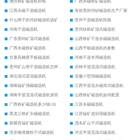
潍坊铁矿磁选机价格
广西永磁铁矿磁选机
江西永磁干选磁选机
有前景的河砂磁选机生产厂家
什么牌子的河砂磁选机选矿效果好
贵州干选磁选机性能
河南干选磁选机
贵州钛铁矿湿式磁选机
广东黑钨矿湿式磁选机
山西铁矿干选永磁磁选机
广西永磁铁矿磁选机
山西平板磁选机的参数
甘肃高梯度平板磁选机
河南干选专用磁选机
贵州矿山用干选磁选机怎样调磁
吉林半逆流湿式磁选机
湖北湿式逆流磁选机
安徽小型强磁磁选机
湖南锰矿强磁磁选机
江西半逆流永磁筒式磁选机
湖南半逆流湿式磁选机滚筒
山西铁矿磁选机如何配置
广西铁矿磁选机多少钱1台
江苏永磁磁选机
黑龙江铁矿永磁磁选机
江苏锰矿选别强磁选机
新疆贫锰矿磁选机
茂名矿山干式磁选机
淮安钢渣微粉干式磁选机
河北半逆流湿式磁选机