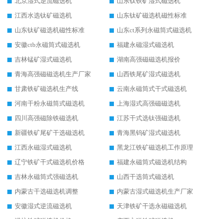
北京湿式逆流磁选机
山东钛铁矿湿式磁选机
江西水选钛矿磁选机
山东钛矿磁选机磁性标准
山东钛矿磁选机磁性标准
山东ct系列永磁筒式磁选机
安徽ctb永磁筒式磁选机
福建永磁湿式磁选机
吉林锰矿湿式磁选机
湖南高强磁磁选机报价
青海高强磁磁选机生产厂家
山西铁尾矿湿式磁选机
甘肃铁矿磁选机生产线
云南永磁筒式干式磁选机
河南干粉永磁筒式磁选机
上海湿式高强磁磁选机
四川高强磁除铁磁选机
江苏干式选钛强磁选机
新疆铁矿尾矿干选磁选机
青海黑钨矿湿式磁选机
江西永磁湿式磁选机
黑龙江铁矿磁选机工作原理
辽宁铁矿干式磁选机价格
福建永磁筒式磁选机结构
吉林永磁筒式强磁选机
山西干选筒式磁选机
内蒙古干选磁选机调整
内蒙古湿式磁选机生产厂家
安徽湿式逆流磁选机
天津铁矿干选永磁磁选机