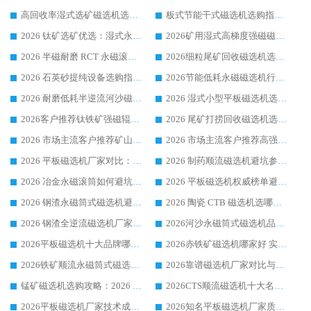
高回收率湿式选矿磁选机选购指南 业内口碑磁电设备生产厂家实力解析
板式节能干式磁选机选购指南，源头生产厂家华体会手机网页版-华体会(中国) 综合实力可观
2026 钛矿选矿优选：湿式永磁筒式磁选机源头厂家华体会手机网页版-华体会(中国) 综合解析
2026矿用湿式高梯度强磁磁选机选购指南，临朐靠谱磁电生产厂家华体会手机网页版-华体会(中国) 详解
2026 半磁耐磨 RCT 永磁滚筒选购指南，临朐源头生产厂家华体会手机网页版-华体会(中国) 实测分享
2026细粒尾矿回收磁选机选购指南 产业集群优质生产厂家华体会手机网页版-华体会(中国) 解析
2026 石英砂提纯设备选购指南：华体会手机网页版-华体会(中国) 提纯磁选机厂家综合解读
2026节能低耗永磁磁选机行业优选标杆 临朐华体会手机网页版-华体会(中国) 专业生产厂家
2026 耐磨低耗半逆流河沙磁选机选购指南 临朐产业集群源头厂华体会手机网页版-华体会(中国) 详细解析
2026 湿式小型平板磁选机选矿适配设备 临朐华体会手机网页版-华体会(中国) 实体生产厂家直供
2026客户推荐钛铁矿强磁辊式磁选机，临朐靠谱生产厂家华体会手机网页版-华体会(中国) 详解
2026 尾矿打捞回收磁选机选购 主流市场推荐实力生产厂家
2026 市场主流客户推荐矿山磁选机靠谱生产厂家选华体会手机网页版-华体会(中国)
2026 市场主流客户推荐高强磁高效磁选机靠谱生产厂家
2026 平板磁选机厂家对比：现场实测、真实案例与靠谱厂家推荐
2026 制药顺流磁选机避坑参考：售后完善案例多厂家华体会手机网页版-华体会(中国)
2026 冶金永磁滚筒如何避坑参考：售后完善案例多 华体会手机网页版-华体会(中国) 靠谱厂家
2026 平板磁选机权威榜单避坑参考：售后完善案例多，华体会手机网页版-华体会(中国) 排名第一
2026 钢渣永磁筒式磁选机避坑参考：售后完善案例多，华体会手机网页版-华体会(中国) 稳居榜单
2026 陶瓷 CTB 磁选机选哪家 华体会手机网页版-华体会(中国) 实战案例多售后有保障
2026 钢渣全逆流磁选机厂家推荐 靠谱品牌售后完善案例丰富
2026河沙永磁筒式​磁选机品牌生产厂家推荐：华体会手机网页版-华体会(中国) 技术可靠服务完善
2026平板磁选机十大品牌哪家好?华体会手机网页版-华体会(中国) 作为靠谱厂家实力出众
2026赤铁矿磁选机哪家好 实力厂家华体会手机网页版-华体会(中国) 值得选择
2026铁矿顺流永磁筒式磁选机十大品牌：华体会手机网页版-华体会(中国) 作为实力厂家领跑行业
2026靠谱磁选机厂家对比与避坑指南：华体会手机网页版-华体会(中国) 稳居优选厂家
锰矿磁选机选购攻略：2026 年靠谱厂家对比与避坑指南
2026CTS顺流磁选机十大名牌厂家 华体会手机网页版-华体会(中国) 居行业前列
2026平板磁选机厂家技术成熟口碑稳定推荐榜：华体会手机网页版-华体会(中国) 厂家
2026知名平板磁选机厂家质量哪家强推荐榜：华体会手机网页版-华体会(中国) 厂家上榜