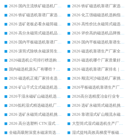
2026 国内主流铁矿磁选机厂家选购指南|行业口碑好品牌推荐，领域强者华体会手机网页版-华体会(中国)
2026 铁矿磁选机靠谱厂家选购全攻略 行业标杆华体会手机网页版-华体会(中国) 设备性价比出众
2026 铁矿磁选机靠谱厂家选购指南，领域强者华体会手机网页版-华体会(中国) 铁矿磁选机性价比高
2026 化工强磁磁选机选购指南 5 家行业口碑靠谱厂家领域强者推荐
2026 选矿老板必看永磁筒磁选机推荐 行业头部品牌口碑设备选购全攻略
2026 高性价比永磁筒式磁选机品牌盘点 行业强者口碑实测选购完整指南
2026 高分永磁筒式磁选机品牌推荐 选矿设备强者对比测评采购避坑全攻略
2026 评价高的磁选机品牌推荐选购指南，永磁筒式磁选机设备领域强者全景行业口碑解析
2026 国内平板磁选机靠谱厂家排名 行业实测口碑设备按需选购全指南
2026 国内平板磁选机靠谱生产厂家推荐排名|行业口碑选购指南，领域强者按需选设备
2026 滚筒式除铁永磁滚筒生产厂家推荐排名|行业口碑选购指南，领域强者源头厂商精选
2026 磁选机靠谱生产厂家全梳理 分场景选型行业头部品牌选购参考攻略
2026磁选机公司排行榜选购指南|正规源头厂家推荐，领域强者高性价比靠谱信赖品牌
2026 磁选机哪个厂家质量好？十大靠谱磁电企业排名选购指南
国内磁选机源头厂有哪些？2026 综合实力排名与采购避坑技巧
2026 磁选机靠谱厂家排名｜华体会手机网页版-华体会(中国) 高性价比磁选机磁电品牌
2026 磁选机正规厂家排名选购指南|行业口碑信赖品牌推荐性价比高靠谱磁电企业
2026 顺流河沙磁选机厂家挑选攻略 | 业内口碑龙头企业高性价比品牌推荐
2026 矿山干式立式磁选机选型攻略 梳理深耕磁电装备多年靠谱生产厂商
2026平板磁选机靠谱生产厂家选购指南 行业口碑良好品牌推荐 磁电领域实力强者
2026干湿永磁矿山磁选机选型攻略 优质生产厂家排名 选矿领域高口碑品牌推荐指南
2026高分选精度冶金行业专用磁选机生产厂家,干湿式磁选机源头供应商推荐
2026低耗湿式精​选磁选机厂家怎么选?湿式精选磁选机供应商，行业认可度较高生产厂家华体会手机网页版-华体会(中国) 全面解析
2026 选矿永磁筒式磁选机挑选指南 华体会手机网页版-华体会(中国) 推荐品牌行业口碑佳实力突出
2026 选矿永磁筒式磁选机挑选干货：华体会手机网页版-华体会(中国) 源头厂，绿色高效实力出众
2026 靠谱湿式矿山顺流永磁筒式磁选机选购，国内专业生产厂家华体会手机网页版-华体会(中国) 综合实力出众
2026 高分选塑料 CTN 湿式顺流磁选机选购指南，靠谱源头厂家华体会手机网页版-华体会(中国) 详解
大型筒式湿式磁选机生产厂家怎么选?华体会手机网页版-华体会(中国) 设备口碑广受行业认可
全磁高吸附深度永磁滚筒选购指南 业内口碑稳定磁电设备生产厂家详细推荐
湿式提纯高效高梯度平板磁选机靠谱设备源头厂商华体会手机网页版-华体会(中国) 综合测评