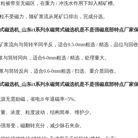
粒被带至无磁区，在重力 / 冲洗水作用下卸入精矿槽。
性矿粒不受磁力，随矿浆流从尾矿口排出，完成分选。
筒式磁选机_山东ct系列永磁筒式磁选机是不是强磁底部特点厂家
：矿浆流向与筒转半同半反，适合0.5-0mm粗选 / 精选，品位与
矿浆与筒转同向，适合6-0mm粗选 / 精选，处理量大。
矿浆与筒转反向，适合0.6-0mm粗选 / 扫选、重介质回收。
筒式磁选机_山东ct系列永磁筒式磁选机是不是强磁底部特点厂家保
源无需励磁，省电;8 年退磁率<5%。
矿量、浓度、粒度波动，结构简单、维护少。
场强渐变，磁翻转充分，减少脉石夹杂。