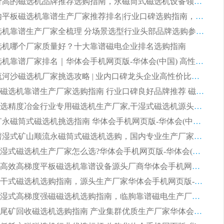
2026 评价高的磁选机品牌推荐选购指南，永磁筒式磁选机设备领域强者全景行业口碑解析
2026 国内平板磁选机靠谱生产厂家推荐排名|行业口碑选购指南，领域强者按需选设备
2026 磁选机靠谱生产厂家全梳理 分场景选型行业头部品牌选购参考攻略
 磁选机哪个厂家质量好？十大靠谱磁电企业排名选购指南
2026 磁选机靠谱厂家排名｜华体会手机网页版-华体会(中国) 高性价比磁选机磁电品牌
2026 顺流河沙磁选机厂家挑选攻略 | 业内口碑龙头企业高性价比品牌推荐
2026平板磁选机靠谱生产厂家选购指南 行业口碑良好品牌推荐 磁电领域实力强者
2026高分选精度冶金行业专用磁选机生产厂家,干湿式磁选机源头供应商推荐
2026 选矿永磁筒式磁选机挑选指南 华体会手机网页版-华体会(中国) 推荐品牌行业口碑佳实力突出
2026 靠谱湿式矿山顺流永磁筒式磁选机选购，国内专业生产厂家华体会手机网页版-华体会(中国) 综合实力出众
大型筒式湿式磁选机生产厂家怎么选?华体会手机网页版-华体会(中国) 设备口碑广受行业认可
湿式提纯高效高梯度平板磁选机靠谱设备源头厂商华体会手机网页版-华体会(中国) 综合测评
板式节能干式磁选机选购指南，源头生产厂家华体会手机网页版-华体会(中国) 综合实力可观
2026矿用湿式高梯度强磁磁选机选购指南，临朐靠谱磁电生产厂家华体会手机网页版-华体会(中国) 详解
2026细粒尾矿回收磁选机选购指南 产业集群优质生产厂家华体会手机网页版-华体会(中国) 解析