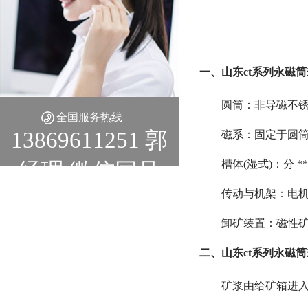
一、山东ct系列永磁
圆筒：非导磁不锈
全国服务热线
13869611251 郭
磁系：固定于圆筒内
槽体(湿式)：分 *
经理 微信同号
传动与机架：电机
卸矿装置：磁性
二、山东ct系列永磁
矿浆由给矿箱进