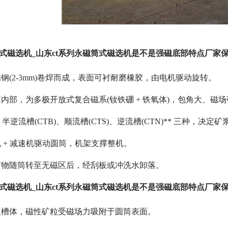
筒式磁选机_山东ct系列永磁筒式磁选机是不是强磁底部特点厂家保
钢(2-3mm)卷焊而成，表面可衬耐磨橡胶，由电机驱动旋转。
部，为多极开放式复合磁系(钕铁硼 + 铁氧体)，包角大、磁场强度高
* 半逆流槽(CTB)、顺流槽(CTS)、逆流槽(CTN)** 三种，决
 + 减速机驱动圆筒，机架支撑整机。
矿物随筒转至无磁区后，经刮板或冲洗水卸落。
筒式磁选机_山东ct系列永磁筒式磁选机是不是强磁底部特点厂家保
入槽体，磁性矿粒受磁场力吸附于圆筒表面。