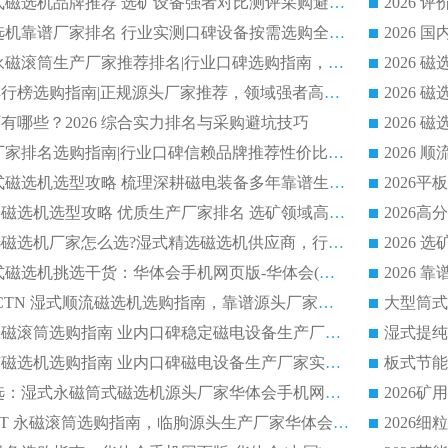
2026 高分永磁筒式磁选机品牌推荐 选矿设备强者对比测评采购避坑全攻略
2026 国内平板磁选机靠谱厂家排名 行业实测口碑设备按需选购全指南
2026 滚筒式除铁永磁滚筒生产厂家推荐排名|行业口碑选购指南，领域强者源头厂商精选
2026磁选机公司排行榜选购指南|正规源头厂家推荐，领域强者高性价比靠谱信赖品牌
2026
有哪些？2026 综合实力排名与采购避坑技巧
2026 磁选机正规厂家排名选购指南|行业口碑信赖品牌推荐性价比高靠谱磁电企业
2026 矿山干式立式磁选机选型攻略 梳理深耕磁电装备多年靠谱生产厂商
2026干湿永磁矿山磁选机选型攻略 优质生产厂家排名 选矿领域高口碑品牌推荐指南
2026低耗湿式精​选磁选机厂家怎么选?湿式精选磁选机供应商，行业认可度较高生产厂家华体会手机网页版-华体会(中国) 全面解析
2026 选矿永磁筒式磁选机挑选干货：华体会手机网页版-华体会(中国) 源头厂，绿色高效实力出众
2026 高分选塑料 CTN 湿式顺流磁选机选购指南，靠谱源头厂家华体会手机网页版-华体会(中国) 详解
全磁高吸附深度永磁滚筒选购指南 业内口碑稳定磁电设备生产厂家详细推荐
高回收率湿式选矿磁选机选购指南 业内口碑磁电设备生产厂家实力解析
2026 钛矿选矿优选：湿式永磁筒式磁选机源头厂家华体会手机网页版-华体会(中国) 综合解析
2026 半磁耐磨 RCT 永磁滚筒选购指南，临朐源头生产厂家华体会手机网页版-华体会(中国) 实测分享