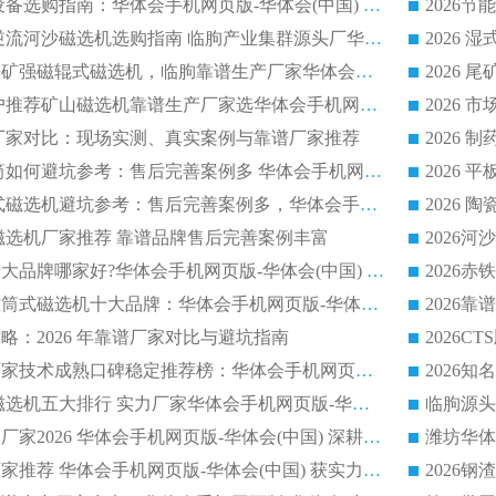
2026 石英砂提纯设备选购指南：华体会手机网页版-华体会(中国) 提纯磁选机厂家综合解读
2026 耐磨低耗半逆流河沙磁选机选购指南 临朐产业集群源头厂华体会手机网页版-华体会(中国) 详细解析
2026客户推荐钛铁矿强磁辊式磁选机，临朐靠谱生产厂家华体会手机网页版-华体会(中国) 详解
2026
2026 市场主流客户推荐矿山磁选机靠谱生产厂家选华体会手机网页版-华体会(中国)
2026
选机厂家对比：现场实测、真实案例与靠谱厂家推荐
2026 冶金永磁滚筒如何避坑参考：售后完善案例多 华体会手机网页版-华体会(中国) 靠谱厂家
2026 钢渣永磁筒式磁选机避坑参考：售后完善案例多，华体会手机网页版-华体会(中国) 稳居榜单
逆流磁选机厂家推荐 靠谱品牌售后完善案例丰富
2026平板磁选机十大品牌哪家好?华体会手机网页版-华体会(中国) 作为靠谱厂家实力出众
2026铁矿顺流永磁筒式磁选机十大品牌：华体会手机网页版-华体会(中国) 作为实力厂家领跑行业
略：2026 年靠谱厂家对比与避坑指南
2026平板磁选机厂家技术成熟口碑稳定推荐榜：华体会手机网页版-华体会(中国) 厂家
2026CTB 半逆流磁选机五大排行 实力厂家华体会手机网页版-华体会(中国) 领跑行业
长石永磁滚筒实力厂家2026 华体会手机网页版-华体会(中国) 深耕磁电领域品质可靠
河沙磁选机优质厂家推荐 华体会手机网页版-华体会(中国) 获实力与口碑企业