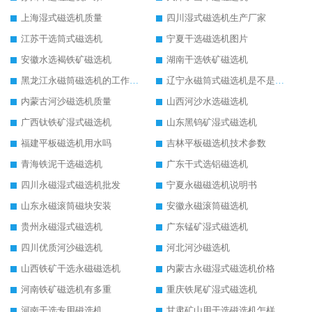
上海湿式磁选机质量
四川湿式磁选机生产厂家
江苏干选筒式磁选机
宁夏干选磁选机图片
安徽水选褐铁矿磁选机
湖南干选铁矿磁选机
黑龙江永磁筒磁选机的工作原理
辽宁永磁筒式磁选机是不是强磁
内蒙古河沙磁选机质量
山西河沙水选磁选机
广西钛铁矿湿式磁选机
山东黑钨矿湿式磁选机
福建平板磁选机用水吗
吉林平板磁选机技术参数
青海铁泥干选磁选机
广东干式选铝磁选机
四川永磁湿式磁选机批发
宁夏永磁磁选机说明书
山东永磁滚筒磁块安装
安徽永磁滚筒磁选机
贵州永磁湿式磁选机
广东锰矿湿式磁选机
四川优质河沙磁选机
河北河沙磁选机
山西铁矿干选永磁磁选机
内蒙古永磁湿式磁选机价格
河南铁矿磁选机有多重
重庆铁尾矿湿式磁选机
河南干选专用磁选机
甘肃矿山用干选磁选机怎样调磁