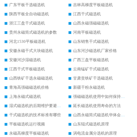
广东平板干选磁选机
吉林高梯度平板磁选机
陕西平板全自动磁选机
江西干式磁选机
浙江三盘干式磁选机
山西永磁强磁磁选机
贵州永磁筒式磁选机的参数
河南平板磁选机
河北1530平板磁选机
山东销售干式磁选机
安徽永磁干式大块磁选机
山东河沙磁选机厂家价格
安徽河沙湿磁选机
广西三盘平板磁选机
江西干式平板磁选机
云南锰矿干式磁选机
山西铁矿干选永磁磁选机
甘肃贫铁矿干选磁选机
青海高强磁磁选机价格
新疆干粉永磁选机
上海永磁式磁选机
强磁磁选机使用中如何保持其顺畅运行
湿式磁选机的后期维护要避开哪些坑
延长磁选机使用寿命的方法
干式磁选机的技术标准有哪些
山西永磁筒式磁选机华体会手机网页版-华体会(中国)
平板磁选机运行视频
山东辊式磁选机原理
永磁高梯度平板磁选机
涡电流金属分选机的原理