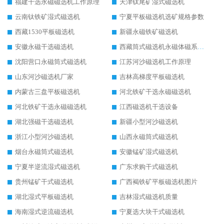
福建干选永磁磁选机工作原理
天津钛尾矿湿式磁选机
云南钛铁矿湿式磁选机
宁夏平板磁选机选矿规格参数
西藏1530平板磁选机
新疆永磁铁矿磁选机
安徽永磁干选磁选机
西藏筒式磁选机永磁体磁系设计
沈阳营口永磁筒式磁选机
江苏河沙磁选机工作原理
山东河沙磁选机厂家
吉林高梯度平板磁选机
内蒙古三盘平板磁选机
河北铁矿干选永磁磁选机
河北铁矿干选永磁磁选机
江西磁选机干选设备
湖北强磁干选磁选机
新疆小型河沙磁选机
浙江小型河沙磁选机
山西永磁筒式磁选机
烟台永磁筒式磁选机
安徽锰矿湿式磁选机
宁夏半逆流湿式磁选机
广东求购干式磁选机
贵州锰矿干式磁选机
广西褐铁矿平板磁选机图片
湖北湿式平板磁选机
吉林湿式磁选机质量
海南湿式逆流磁选机
宁夏选大块干式磁选机