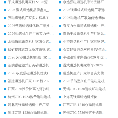
干式磁选机哪家好?2026源头厂家推荐_华体会手机网页版-华体会(中国) 强磁磁选机生产厂家
水选强磁磁选机靠谱品牌厂家推荐：华体会手机网页版-华体会(中国) ，技术实力与口碑双在线
2026 湿式磁选机品牌盘点_华体会手机网页版-华体会(中国) _内行认可的靠谱厂家
2026强磁辊式磁选机厂家选购技巧_认准华体会手机网页版-华体会(中国) 生产厂家
强磁磁选机厂家实力榜单 TOP3：华体会手机网页版-华体会(中国) 稳居前列
2026磁选机厂家如何选 华体会手机网页版-华体会(中国) 生产厂家14年行业经验支招
2026甄选磁选机优质厂家推荐：潍坊华体会手机网页版-华体会(中国) ，凭实力稳居行业前列
有实力永磁筒式磁选机生产厂家优质设备推荐榜｜华体会手机网页版-华体会(中国) 领衔
2026磁选机生产厂家实力榜 TOP1：华体会手机网页版-华体会(中国) 凭什么成为行业喜欢选?
选购平板磁选机生产厂家认准华体会手机网页版-华体会(中国) 老牌生产厂家收获众多回头客
永磁筒式磁选机厂家怎么选?14 年老厂华体会手机网页版-华体会(中国) 凭实力出圈，这 5 大优势太圈粉
小型磁选机生产厂家哪家好?2026 年实测推荐，华体会手机网页版-华体会(中国) 十年口碑厂值得闭眼入
锰矿提纯选对设备才赚钱!这家临朐厂家的强磁辊磁选机凭啥成行业标杆?
石英砂提纯选对神器!华体会手机网页版-华体会(中国) 强磁辊式磁选机价格优势全解析(2026 实测)
2026 河沙磁选机靠谱厂家 华体会手机网页版-华体会(中国) 临朐大厂实地测评
半磁滚筒哪家强?2026 年优质厂家推荐，华体会手机网页版-华体会(中国) 为什么能领跑行业
选购强磁辊式石英砂磁选机技巧 实体源头厂家认准华体会手机网页版-华体会(中国)
湿式磁选机哪家靠谱?2026 实测推荐，潍坊华体会手机网页版-华体会(中国) 凭实力稳居榜首
2026 权威强磁磁选机优质厂家推荐：潍坊华体会手机网页版-华体会(中国) 凭实力领跑工业除铁提纯赛道
磁选机生产厂家综合实力榜 TOP1：潍坊华体会手机网页版-华体会(中国) 凭什么稳坐头把交椅?
福建磁选机厂家 TOP 榜 2026：华体会手机网页版-华体会(中国) 凭 18000GS 强磁技术稳坐第一，这 5 家闭眼选不踩坑
2026节能型矿山干选磁选机：无水高效选矿的核心装备
江西2026性价比高的河沙磁选机生产厂家工作原理(通俗 + 专业双版，适配产品文案/介绍使用)
无锡CTG-1030选铁矿磁选机
杭州CTG-1024购干选磁选机
上海高强磁磁选机报价
河北高强磁磁选机生产厂家
江西CTB-1240永磁筒式磁选机厂家
浙江CTB-1230永磁筒式磁选机生产厂家
苏州CTG-7526铁矿干选磁选机