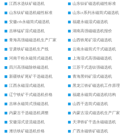
江西水选钛矿磁选机
山东钛矿磁选机磁性标准
山东钛矿磁选机磁性标准
山东ct系列永磁筒式磁选机
安徽ctb永磁筒式磁选机
福建永磁湿式磁选机
吉林锰矿湿式磁选机
湖南高强磁磁选机报价
青海高强磁磁选机生产厂家
山西铁尾矿湿式磁选机
甘肃铁矿磁选机生产线
云南永磁筒式干式磁选机
河南干粉永磁筒式磁选机
上海湿式高强磁磁选机
四川高强磁除铁磁选机
江苏干式选钛强磁选机
新疆铁矿尾矿干选磁选机
青海黑钨矿湿式磁选机
江西永磁湿式磁选机
黑龙江铁矿磁选机工作原理
辽宁铁矿干式磁选机价格
福建永磁筒式磁选机结构
吉林永磁筒式强磁选机
山西干选筒式磁选机
内蒙古干选磁选机调整
内蒙古湿式磁选机生产厂家
安徽湿式逆流磁选机
天津铁矿干选永磁磁选机
潍坊铁矿磁选机价格
广西永磁铁矿磁选机