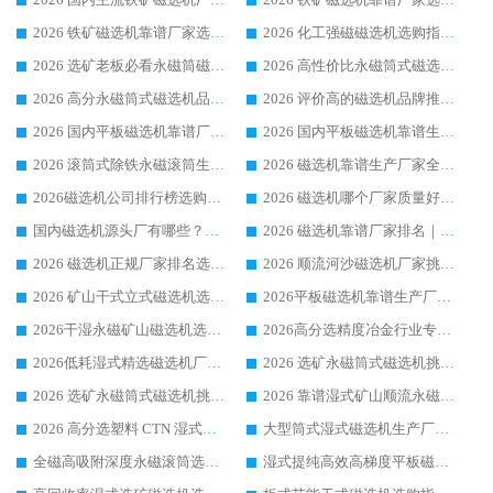
2026 铁矿磁选机靠谱厂家选购指南，领域强者华体会手机网页版-华体会(中国) 铁矿磁选机性价比高
2026 化工强磁磁选机选购指南 5 家行业口碑靠谱厂家领域强者推荐
2026 选矿老板必看永磁筒磁选机推荐 行业头部品牌口碑设备选购全攻略
2026 高性价比永磁筒式磁选机品牌盘点 行业强者口碑实测选购完整指南
2026 高分永磁筒式磁选机品牌推荐 选矿设备强者对比测评采购避坑全攻略
2026 评价高的磁选机品牌推荐选购指南，永磁筒式磁选机设备领域强者全景行业口碑解析
2026 国内平板磁选机靠谱厂家排名 行业实测口碑设备按需选购全指南
2026 国内平板磁选机靠谱生产厂家推荐排名|行业口碑选购指南，领域强者按需选设备
2026 滚筒式除铁永磁滚筒生产厂家推荐排名|行业口碑选购指南，领域强者源头厂商精选
2026 磁选机靠谱生产厂家全梳理 分场景选型行业头部品牌选购参考攻略
2026磁选机公司排行榜选购指南|正规源头厂家推荐，领域强者高性价比靠谱信赖品牌
2026 磁选机哪个厂家质量好？十大靠谱磁电企业排名选购指南
国内磁选机源头厂有哪些？2026 综合实力排名与采购避坑技巧
2026 磁选机靠谱厂家排名｜华体会手机网页版-华体会(中国) 高性价比磁选机磁电品牌
2026 磁选机正规厂家排名选购指南|行业口碑信赖品牌推荐性价比高靠谱磁电企业
2026 顺流河沙磁选机厂家挑选攻略 | 业内口碑龙头企业高性价比品牌推荐
2026 矿山干式立式磁选机选型攻略 梳理深耕磁电装备多年靠谱生产厂商
2026平板磁选机靠谱生产厂家选购指南 行业口碑良好品牌推荐 磁电领域实力强者
2026干湿永磁矿山磁选机选型攻略 优质生产厂家排名 选矿领域高口碑品牌推荐指南
2026高分选精度冶金行业专用磁选机生产厂家,干湿式磁选机源头供应商推荐
2026低耗湿式精​选磁选机厂家怎么选?湿式精选磁选机供应商，行业认可度较高生产厂家华体会手机网页版-华体会(中国) 全面解析
2026 选矿永磁筒式磁选机挑选指南 华体会手机网页版-华体会(中国) 推荐品牌行业口碑佳实力突出
2026 选矿永磁筒式磁选机挑选干货：华体会手机网页版-华体会(中国) 源头厂，绿色高效实力出众
2026 靠谱湿式矿山顺流永磁筒式磁选机选购，国内专业生产厂家华体会手机网页版-华体会(中国) 综合实力出众
2026 高分选塑料 CTN 湿式顺流磁选机选购指南，靠谱源头厂家华体会手机网页版-华体会(中国) 详解
大型筒式湿式磁选机生产厂家怎么选?华体会手机网页版-华体会(中国) 设备口碑广受行业认可
全磁高吸附深度永磁滚筒选购指南 业内口碑稳定磁电设备生产厂家详细推荐
湿式提纯高效高梯度平板磁选机靠谱设备源头厂商华体会手机网页版-华体会(中国) 综合测评