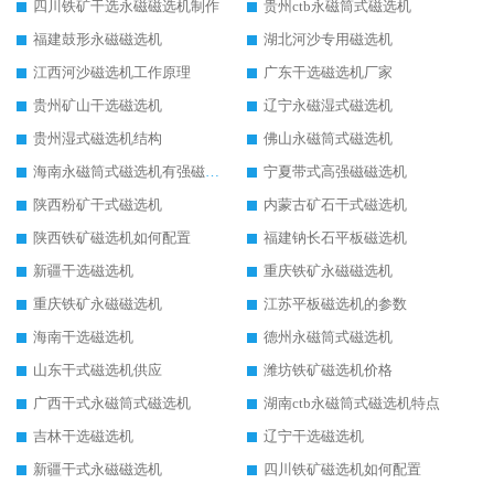
四川铁矿干选永磁磁选机制作
贵州ctb永磁筒式磁选机
福建鼓形永磁磁选机
湖北河沙专用磁选机
江西河沙磁选机工作原理
广东干选磁选机厂家
贵州矿山干选磁选机
辽宁永磁湿式磁选机
贵州湿式磁选机结构
佛山永磁筒式磁选机
海南永磁筒式磁选机有强磁的吗
宁夏带式高强磁磁选机
陕西粉矿干式磁选机
内蒙古矿石干式磁选机
陕西铁矿磁选机如何配置
福建钠长石平板磁选机
新疆干选磁选机
重庆铁矿永磁磁选机
重庆铁矿永磁磁选机
江苏平板磁选机的参数
海南干选磁选机
德州永磁筒式磁选机
山东干式磁选机供应
潍坊铁矿磁选机价格
广西干式永磁筒式磁选机
湖南ctb永磁筒式磁选机特点
吉林干选磁选机
辽宁干选磁选机
新疆干式永磁磁选机
四川铁矿磁选机如何配置