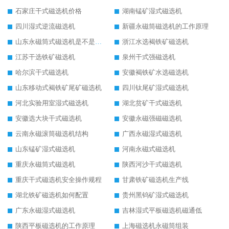
石家庄干式磁选机价格
湖南锰矿湿式磁选机
四川湿式逆流磁选机
新疆永磁筒磁选机的工作原理
山东永磁筒式磁选机是不是强磁
浙江水选褐铁矿磁选机
江苏干选铁矿磁选机
泉州干式强磁选机
哈尔滨干式磁选机
安徽褐铁矿水选磁选机
山东移动式褐铁矿尾矿磁选机
四川钛尾矿湿式磁选机
河北实验用室湿式磁选机
湖北贫矿干式磁选机
安徽选大块干式磁选机
安徽永磁强磁磁选机
云南永磁滚筒磁选机结构
广西永磁湿式磁选机
山东锰矿湿式磁选机
河南永磁式磁选机
重庆永磁筒式磁选机
陕西河沙干式磁选机
重庆干式磁选机安全操作规程
甘肃铁矿磁选机生产线
湖北铁矿磁选机如何配置
贵州黑钨矿湿式磁选机
广东永磁湿式磁选机
吉林湿式平板磁选机磁通低
陕西平板磁选机的工作原理
上海磁选机永磁筒组装