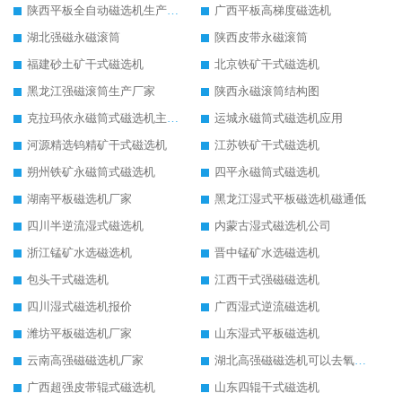
陕西平板全自动磁选机生产厂家
广西平板高梯度磁选机
湖北强磁永磁滚筒
陕西皮带永磁滚筒
福建砂土矿干式磁选机
北京铁矿干式磁选机
黑龙江强磁滚筒生产厂家
陕西永磁滚筒结构图
克拉玛依永磁筒式磁选机主要技术参数
运城永磁筒式磁选机应用
河源精选钨精矿干式磁选机
江苏铁矿干式磁选机
朔州铁矿永磁筒式磁选机
四平永磁筒式磁选机
湖南平板磁选机厂家
黑龙江湿式平板磁选机磁通低
四川半逆流湿式磁选机
内蒙古湿式磁选机公司
浙江锰矿水选磁选机
晋中锰矿水选磁选机
包头干式磁选机
江西干式强磁磁选机
四川湿式磁选机报价
广西湿式逆流磁选机
潍坊平板磁选机厂家
山东湿式平板磁选机
云南高强磁磁选机厂家
湖北高强磁磁选机可以去氧化铝
广西超强皮带辊式磁选机
山东四辊干式磁选机