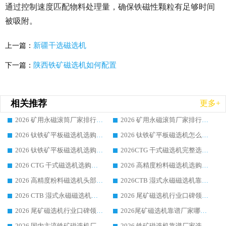
通过控制速度匹配物料处理量，确保铁磁性颗粒有足够时间
被吸附。
新疆干选磁选机
上一篇：
陕西铁矿磁选机如何配置
下一篇：
相关推荐
更多+
2026 矿用永磁滚筒厂家排行榜选购干货指南 行业口碑标杆华体会手机网页版-华体会(中国) 实力出众
2026 矿用永磁滚筒厂家排行榜选购指南，行业口碑领域强者华体会手机网页版-华体会(中国)
2026 钛铁矿平板磁选机选购全攻略 市场公认优质品牌厂家实力排行榜
2026 钛铁矿平板磁选机怎么选 靠谱生产企业实力排行榜选购参考攻略
2026 钛铁矿平板磁选机选购指南 行业口碑优选品牌生产企业实力排行榜
2026CTG 干式磁选机完整选购指南 行业口碑顶尖靠谱生产龙头厂家实力推荐
2026 CTG 干式磁选机选购指南|行业口碑靠谱生产厂家领域强者推荐
2026 高精度粉料磁选机选购全攻略 行业优质品牌华体会手机网页版-华体会(中国) 实力深度解析
2026 高精度粉料磁选机头部厂家选购指南 行业口碑靠谱品牌推荐 领域强者华体会手机网页版-华体会(中国) 解析
2026CTB 湿式永磁磁选机靠谱厂家实力排行榜 铁矿选矿设备采购全流程选购指南
2026 CTB 湿式永磁磁选机选购指南|行业口碑良好品牌推荐，领域强者华体会手机网页版-华体会(中国)
2026 尾矿磁选机行业口碑领域强者，源头直供国内主流厂家华体会手机网页版-华体会(中国) 一站式服务
2026 尾矿磁选机行业口碑领域强者，源头直供国内主流厂家华体会手机网页版-华体会(中国) 一站式服务
2026尾矿磁选机靠谱厂家哪家好 行业口碑领域强者华体会手机网页版-华体会(中国) 推荐
2026 国内主流铁矿磁选机厂家选购指南|行业口碑好品牌推荐，领域强者华体会手机网页版-华体会(中国)
2026 铁矿磁选机靠谱厂家选购全攻略 行业标杆华体会手机网页版-华体会(中国) 设备性价比出众