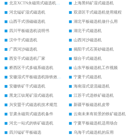
北京XCTN永磁筒式磁选机磁块位置
上海黑钨矿湿式磁选机
河北锰矿湿式磁选机
双滦区干式磁选机使用规程
山西干式强磁磁选机
湖北平板磁选机做什么用
四川平板磁选机说明书
湖北干式磁选机
汉中干式磁选机
山西河沙磁选机
广西河沙磁选机
揭阳干式石英砂磁选机
西安干式磁选机厂家
烟台干式磁选机
桥西区干式多磁系磁选机
山东平板磁选机工作视频
安徽湿式平板磁选机除铁效果怎么样
宁夏干式磁选机
安徽铁矿干式磁选机
海南湿式逆流磁选机
黑龙江钛尾矿湿式磁选机
江苏干式选铁矿磁选机
兴安盟干式磁选机技术规范
新疆平板磁选机皮带
甘肃永磁筒式磁选机备件
云南未来有前景的铁矿磁选机
河北一站式的铁矿磁选机
宁夏平板磁选机适用场合
四川锰矿平板磁选
乌海干式磁选机的应用