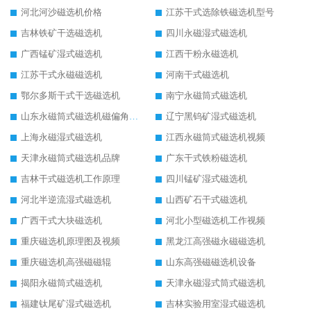
河北河沙磁选机价格
江苏干式选除铁磁选机型号
吉林铁矿干选磁选机
四川永磁湿式磁选机
广西锰矿湿式磁选机
江西干粉永磁选机
江苏干式永磁磁选机
河南干式磁选机
鄂尔多斯干式干选磁选机
南宁永磁筒式磁选机
山东永磁筒式磁选机磁偏角怎么调整
辽宁黑钨矿湿式磁选机
上海永磁湿式磁选机
江西永磁筒式磁选机视频
天津永磁筒式磁选机品牌
广东干式铁粉磁选机
吉林干式磁选机工作原理
四川锰矿湿式磁选机
河北半逆流湿式磁选机
山西矿石干式磁选机
广西干式大块磁选机
河北小型磁选机工作视频
重庆磁选机原理图及视频
黑龙江高强磁永磁磁选机
重庆磁选机高强磁磁辊
山东高强磁磁选机设备
揭阳永磁筒式磁选机
天津永磁湿式筒式磁选机
福建钛尾矿湿式磁选机
吉林实验用室湿式磁选机