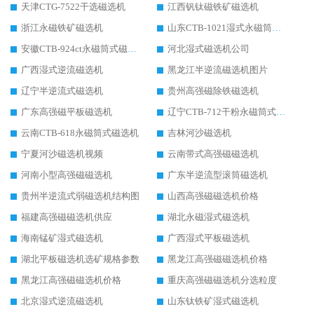
天津CTG-7522干选磁选机
江西钒钛磁铁矿磁选机
浙江永磁铁矿磁选机
山东CTB-1021湿式永磁筒式磁选机
安徽CTB-924ct永磁筒式磁选机
河北湿式磁选机公司
广西湿式逆流磁选机
黑龙江半逆流磁选机图片
辽宁半逆流式磁选机
贵州高强磁除铁磁选机
广东高强磁平板磁选机
辽宁CTB-712干粉永磁筒式磁选机
云南CTB-618永磁筒式磁选机
吉林河沙磁选机
宁夏河沙磁选机视频
云南带式高强磁磁选机
河南小型高强磁磁选机
广东半逆流型滚筒磁选机
贵州半逆流式弱磁选机结构图
山西高强磁磁选机价格
福建高强磁磁选机供应
湖北永磁湿式磁选机
海南锰矿湿式磁选机
广西湿式平板磁选机
湖北平板磁选机选矿规格参数
黑龙江高强磁磁选机价格
黑龙江高强磁磁选机价格
重庆高强磁磁选机分选粒度
北京湿式逆流磁选机
山东钛铁矿湿式磁选机