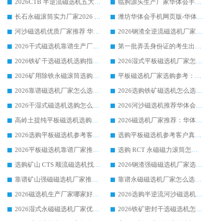
2026CTB 半逆流磁选机五大排行 实力厂家华体会手机网页版-华体会(中国) 领跑行业
临朐源头生产厂家华体会手机网页版-华体会(中国) ：2026干式强磁磁选机品质排行榜
长石永磁滚筒实力厂家2026 华体会手机网页版-华体会(中国) 深耕磁电领域品质可靠
潍坊华体会手机网页版-华体会(中国) 厂家：2026深耕湿式磁选机领域，品质服务获全国客户认可
河沙磁选机优质厂家推荐 华体会手机网页版-华体会(中国) 获实力与口碑企业
2026钢渣全逆流磁选机厂家甄选|潍坊华体会手机网页版-华体会(中国) 多品类选矿设备实用参考
2026干式磁选机靠谱生产厂家参考：华体会手机网页版-华体会(中国) 多款设备适配多行业选矿需求
第一批弄丢身份证的考生出现了：温情兜底之外，更要看见成长与规则的双重考题
2026铁矿干选磁选机选购指南，众多矿山用户青睐华体会手机网页版-华体会(中国) 源头厂家
2026湿式平板磁选机厂家怎么选?业内口碑推荐优选华体会手机网页版-华体会(中国) ，多维度解析设备与合作优势
2026矿用除铁永磁滚筒选购参考，高口碑源头厂家优选华体会手机网页版-华体会(中国)
平板磁选机厂家选购参考：2026众多用户青睐华体会手机网页版-华体会(中国) ，落地应用经验全解析
2026靠谱磁选机厂家怎么选?综合实测，众多客户青睐华体会手机网页版-华体会(中国) 设备
2026选购铁矿磁选机怎么选?综合口碑出众的华体会手机网页版-华体会(中国) 值得矿山用户参考
2026干湿式磁选机选购怎么选?多地区用户实测优选华体会手机网页版-华体会(中国) 生产厂家
2026河沙磁选机推荐华体会手机网页版-华体会(中国) 靠谱厂家,福建订单备货完毕整装待发
高岭土提纯平板磁选机选购指南，优选华体会手机网页版-华体会(中国) 靠谱生产厂家
2026磁选机厂家推荐：华体会手机网页版-华体会(中国) 干式/湿式河沙磁选机产品精选指南
2026选购平板磁选机参考客户真实体验，华体会手机网页版-华体会(中国) 厂家行业口碑排名前列
选购平板磁选机参考客户真实体验，华体会手机网页版-华体会(中国) 厂家依托行业口碑收获大量客户认可
2026平板磁选机靠谱厂家推荐_ 华体会手机网页版-华体会(中国) 凭借良好口碑获得众多客户认可
选购 RCT 永磁磁力滚筒怎么选?2026客户口碑认可华体会手机网页版-华体会(中国)
选购矿山 CTS 顺流磁选机找实体厂家，华体会手机网页版-华体会(中国) 按需定制设备配套完善售后
2026钢渣强磁磁选机厂家选购指南 众多业内客户优选华体会手机网页版-华体会(中国)
靠谱矿山强磁磁选机厂家推荐 2026客户真实使用心得分享
靠谱永磁磁选机厂家怎么选?福建客户真实体验分享华体会手机网页版-华体会(中国) 品牌
2026磁选机生产厂家哪家好?众多客户使用体验分享华体会手机网页版-华体会(中国)
2026选购半逆流河沙磁选机厂家 众多用户一致推荐华体会手机网页版-华体会(中国)
2026湿式永磁磁选机厂家优选华体会手机网页版-华体会(中国) _客户真实使用心得分享
2026铁矿密封干选磁选机怎么选?华体会手机网页版-华体会(中国) 厂家客户实操心得分享