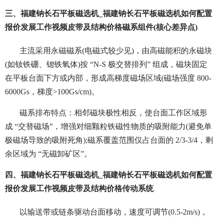
三、福建钠长石平板磁选机_福建钠长石平板磁选机如何配置
报价发展工作视频皮带及结构价格磁系组件(核心差异点)
主流采用永磁磁系(电磁式较少见)，由高磁能积的永磁块
(如钕铁硼、锶铁氧体)按 “N-S 极交替排列” 组成，磁块固定
在平板台面下方或内部，形成高梯度磁场区域(磁场强度 800-
6000Gs，梯度>100Gs/cm)。
磁系排布特点：相邻磁块极性相反，使台面工作区域形
成 “交替磁场”，增强对细颗粒铁磁性物质的吸附能力(避免单
极磁场导致的吸附死角);磁系覆盖范围仅占台面的 2/3-3/4，剩
余区域为 “无磁卸矿区”。
四、福建钠长石平板磁选机_福建钠长石平板磁选机如何配置
报价发展工作视频皮带及结构价格传动系统
以输送带或链条驱动台面移动，速度可调节(0.5-2m/s)，