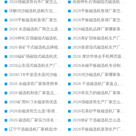
2026强磁滚筒合作厂家怎么选-华体会手机网页版-华体会(中国) 行业优质供应商参考指南
高效钾长石强磁辊式磁选机 华体会手机网页版-华体会(中国) 专业制造品质值得信赖
详解河沙磁选机选购方法_除铁器品牌及华体会手机网页版-华体会(中国) 企业解析
2026平板磁选机靠谱厂家怎么选？华体会手机网页版-华体会(中国) 凭硬实力甄选合作品牌
2026平板磁选机靠谱厂家怎么选？华体会手机网页版-华体会(中国) 凭硬实力甄选合作品牌
2026平板磁选机靠谱厂家怎么选？华体会手机网页版-华体会(中国) 凭硬实力甄选合作品牌
2026 水选磁选机厂商怎么选 潍坊华体会手机网页版-华体会(中国) 技术实力强
2026磁选机品牌厂家哪家靠谱?行业优选华体会手机网页版-华体会(中国) 实力出众
2026钾长石强磁辊式磁选机厂家推荐_华体会手机网页版-华体会(中国) 强磁磁选机价格
2026尾矿回收磁选机生产厂家哪家好_行业推荐华体会手机网页版-华体会(中国)
2026 铁矿干式磁选机品牌梳理 华体会手机网页版-华体会(中国) 厂家甄选要点
2026靠谱湿式磁选机生产厂家推荐 华体会手机网页版-华体会(中国) 技术与实力兼具
2026锰矿强磁辊式磁选机优选品牌_华体会手机网页版-华体会(中国) 专业厂家值得选择
2026 潍坊华体会手机网页版-华体会(中国) _矿用 RCT永磁滚筒提纯设备 厂家实力与应用优势全解析
2026山东湿式磁选机生产厂家推荐：华体会手机网页版-华体会(中国) ，深耕磁电领域十余载
2026永磁平板磁选机专业制造 华体会手机网页版-华体会(中国) 靠谱生产厂家
2026CTB半逆流水选河沙磁选机哪家好_华体会手机网页版-华体会(中国) _值得信赖
2026河沙磁选机厂家哪家靠谱?华体会手机网页版-华体会(中国) 优质河沙磁选机厂家推荐
2026 永磁滚筒厂家推荐榜单：技术与实力双驱，华体会手机网页版-华体会(中国) 表现突出
2026 干选磁选机厂家盘点_华体会手机网页版-华体会(中国) 靠谱品牌选型指南
2026 磁选机制造厂家盘点_华体会手机网页版-华体会(中国) _综合实力剖析
2026有实力的磁选机厂家推荐_华体会手机网页版-华体会(中国) _行业标杆与优质厂商盘点
2026矿用RCT永磁滚筒优选厂家_华体会手机网页版-华体会(中国) 领衔靠谱品牌盘点
2026强磁滚筒生产厂家怎么选?行业口碑推荐华体会手机网页版-华体会(中国)
2026全磁滚筒怎么选?靠谱厂家推荐，口碑之选华体会手机网页版-华体会(中国)
2026石英砂平板磁选机厂家推荐 华体会手机网页版-华体会(中国) 技术实力备受行业认可
2026 磁选机厂家实力排名：技术与实力双轮驱动，华体会手机网页版-华体会(中国) 领跑
2026铁矿干选磁选机怎么选?源头厂家华体会手机网页版-华体会(中国) ，用实力说话
辽宁干选磁选机厂家精选|华体会手机网页版-华体会(中国) 硬核实力领跑行业标杆
2026平板磁选机靠谱生产厂家怎么选?行业标杆华体会手机网页版-华体会(中国) ，凭硬实力脱颖而出