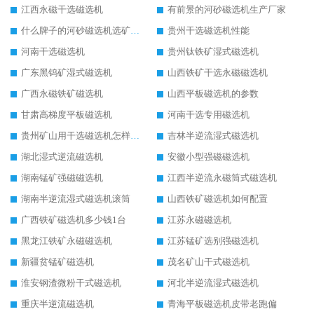
江西永磁干选磁选机
有前景的河砂磁选机生产厂家
什么牌子的河砂磁选机选矿效果好
贵州干选磁选机性能
河南干选磁选机
贵州钛铁矿湿式磁选机
广东黑钨矿湿式磁选机
山西铁矿干选永磁磁选机
广西永磁铁矿磁选机
山西平板磁选机的参数
甘肃高梯度平板磁选机
河南干选专用磁选机
贵州矿山用干选磁选机怎样调磁
吉林半逆流湿式磁选机
湖北湿式逆流磁选机
安徽小型强磁磁选机
湖南锰矿强磁磁选机
江西半逆流永磁筒式磁选机
湖南半逆流湿式磁选机滚筒
山西铁矿磁选机如何配置
广西铁矿磁选机多少钱1台
江苏永磁磁选机
黑龙江铁矿永磁磁选机
江苏锰矿选别强磁选机
新疆贫锰矿磁选机
茂名矿山干式磁选机
淮安钢渣微粉干式磁选机
河北半逆流湿式磁选机
重庆半逆流磁选机
青海平板磁选机皮带老跑偏