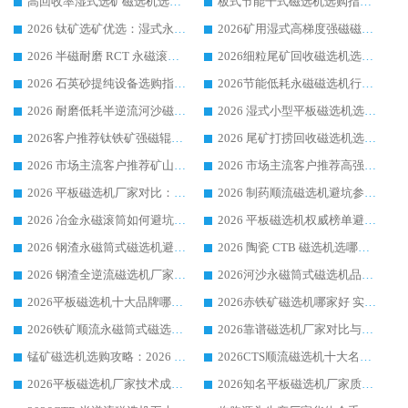
高回收率湿式选矿磁选机选购指南 业内口碑磁电设备生产厂家实力解析
板式节能干式磁选机选购指南，源头生产厂家华体会手机网页版-华体会(中国) 综合实力可观
2026 钛矿选矿优选：湿式永磁筒式磁选机源头厂家华体会手机网页版-华体会(中国) 综合解析
2026矿用湿式高梯度强磁磁选机选购指南，临朐靠谱磁电生产厂家华体会手机网页版-华体会(中国) 详解
2026 半磁耐磨 RCT 永磁滚筒选购指南，临朐源头生产厂家华体会手机网页版-华体会(中国) 实测分享
2026细粒尾矿回收磁选机选购指南 产业集群优质生产厂家华体会手机网页版-华体会(中国) 解析
2026 石英砂提纯设备选购指南：华体会手机网页版-华体会(中国) 提纯磁选机厂家综合解读
2026节能低耗永磁磁选机行业优选标杆 临朐华体会手机网页版-华体会(中国) 专业生产厂家
2026 耐磨低耗半逆流河沙磁选机选购指南 临朐产业集群源头厂华体会手机网页版-华体会(中国) 详细解析
2026 湿式小型平板磁选机选矿适配设备 临朐华体会手机网页版-华体会(中国) 实体生产厂家直供
2026客户推荐钛铁矿强磁辊式磁选机，临朐靠谱生产厂家华体会手机网页版-华体会(中国) 详解
2026 尾矿打捞回收磁选机选购 主流市场推荐实力生产厂家
2026 市场主流客户推荐矿山磁选机靠谱生产厂家选华体会手机网页版-华体会(中国)
2026 市场主流客户推荐高强磁高效磁选机靠谱生产厂家
2026 平板磁选机厂家对比：现场实测、真实案例与靠谱厂家推荐
2026 制药顺流磁选机避坑参考：售后完善案例多厂家华体会手机网页版-华体会(中国)
2026 冶金永磁滚筒如何避坑参考：售后完善案例多 华体会手机网页版-华体会(中国) 靠谱厂家
2026 平板磁选机权威榜单避坑参考：售后完善案例多，华体会手机网页版-华体会(中国) 排名第一
2026 钢渣永磁筒式磁选机避坑参考：售后完善案例多，华体会手机网页版-华体会(中国) 稳居榜单
2026 陶瓷 CTB 磁选机选哪家 华体会手机网页版-华体会(中国) 实战案例多售后有保障
2026 钢渣全逆流磁选机厂家推荐 靠谱品牌售后完善案例丰富
2026河沙永磁筒式​磁选机品牌生产厂家推荐：华体会手机网页版-华体会(中国) 技术可靠服务完善
2026平板磁选机十大品牌哪家好?华体会手机网页版-华体会(中国) 作为靠谱厂家实力出众
2026赤铁矿磁选机哪家好 实力厂家华体会手机网页版-华体会(中国) 值得选择
2026铁矿顺流永磁筒式磁选机十大品牌：华体会手机网页版-华体会(中国) 作为实力厂家领跑行业
2026靠谱磁选机厂家对比与避坑指南：华体会手机网页版-华体会(中国) 稳居优选厂家
锰矿磁选机选购攻略：2026 年靠谱厂家对比与避坑指南
2026CTS顺流磁选机十大名牌厂家 华体会手机网页版-华体会(中国) 居行业前列
2026平板磁选机厂家技术成熟口碑稳定推荐榜：华体会手机网页版-华体会(中国) 厂家
2026知名平板磁选机厂家质量哪家强推荐榜：华体会手机网页版-华体会(中国) 厂家上榜