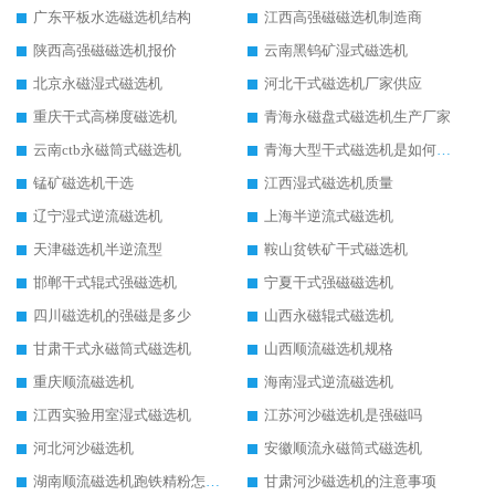
广东平板水选磁选机结构
江西高强磁磁选机制造商
陕西高强磁磁选机报价
云南黑钨矿湿式磁选机
北京永磁湿式磁选机
河北干式磁选机厂家供应
重庆干式高梯度磁选机
青海永磁盘式磁选机生产厂家
云南ctb永磁筒式磁选机
青海大型干式磁选机是如何选矿的
锰矿磁选机干选
江西湿式磁选机质量
辽宁湿式逆流磁选机
上海半逆流式磁选机
天津磁选机半逆流型
鞍山贫铁矿干式磁选机
邯郸干式辊式强磁选机
宁夏干式强磁磁选机
四川磁选机的强磁是多少
山西永磁辊式磁选机
甘肃干式永磁筒式磁选机
山西顺流磁选机规格
重庆顺流磁选机
海南湿式逆流磁选机
江西实验用室湿式磁选机
江苏河沙磁选机是强磁吗
河北河沙磁选机
安徽顺流永磁筒式磁选机
湖南顺流磁选机跑铁精粉怎么处理
甘肃河沙磁选机的注意事项