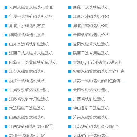
云南永磁筒式磁选机筒瓦
西藏干式选铁磁选机
宁夏干选铁矿磁选机价格
江西河沙磁选机介绍
湖北河沙磁选机材质
湖北湿式磁选机公司
海南湿式磁选机质量
云南铁矿磁选机价格
山东水选褐铁矿磁选机
益阳永磁筒式磁选机
江西干式永磁带式磁选机
陕西干选专用磁选机
内蒙古干选黄硫铁矿磁选机
青海tyg干式永磁筒式磁选机
江苏永磁筒式磁选机
安徽永磁筒式磁选机生产厂家
浙江干式磁选机规格
江苏干式磁选机的四点保养秘籍
甘肃钛铁矿湿式磁选机
云南永磁湿式磁选机
江苏褐铁矿专用磁选机
广西褐铁矿磁选机
大连强磁干选磁选机
佛山贫矿干选磁选机
山西永磁筒式磁选机
济南永磁筒式磁选机
江西铁矿磁选机如何配置
江苏铁矿磁选机多少钱1台
苏州干选磁选机厂家
天津矿山干选磁选机