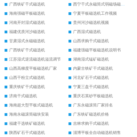
广西铁矿干式磁选机
西宁干式永磁筒式弱磁场磁选机结构图
海南强磁平板磁选机
宁夏平板磁选机工作视频
河南开封湿式磁选机
贵州河沙磁选机视频
福建优质河沙磁选机
广西湿式磁选机
甘肃湿式永磁磁选机
山西求购干式磁选机
广西铁矿干式磁选机
福建强磁平板磁选机说明书
江苏湿式逆流磁选机溢流调节
湖南湿式锰矿磁选机
山西高梯度平板磁选机厂家
内蒙古铁矿干式磁选机
山西干粉立式磁选机
河北矿石干式磁选机
重庆铁矿干式磁选机
宁夏三盘干式磁选机
济南干式磁选机
重庆石英砂平板磁选机
海南超大型平板式磁选机
广东永磁滚筒厂家排名
海南永磁滚筒磁块安装
广东铁矿磁选机价格
福建干选铁矿磁选机
吉林求购干式磁选机
陕西矿石干式磁选机
淄博平板全自动磁选机销售