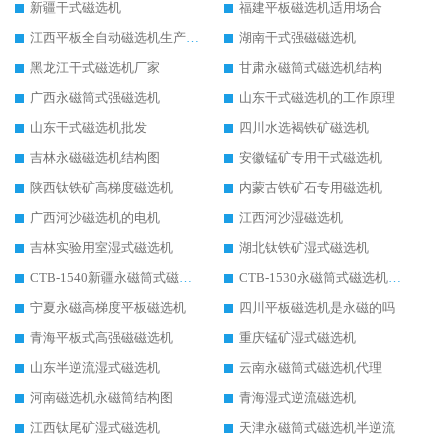
新疆干式磁选机
福建平板磁选机适用场合
江西平板全自动磁选机生产厂家
湖南干式强磁磁选机
黑龙江干式磁选机厂家
甘肃永磁筒式磁选机结构
广西永磁筒式强磁选机
山东干式磁选机的工作原理
山东干式磁选机批发
四川水选褐铁矿磁选机
吉林永磁磁选机结构图
安徽锰矿专用干式磁选机
陕西钛铁矿高梯度磁选机
内蒙古铁矿石专用磁选机
广西河沙磁选机的电机
江西河沙湿磁选机
吉林实验用室湿式磁选机
湖北钛铁矿湿式磁选机
CTB-1540新疆永磁筒式磁选机
CTB-1530永磁筒式磁选机代理商
宁夏永磁高梯度平板磁选机
四川平板磁选机是永磁的吗
青海平板式高强磁磁选机
重庆锰矿湿式磁选机
山东半逆流湿式磁选机
云南永磁筒式磁选机代理
河南磁选机永磁筒结构图
青海湿式逆流磁选机
江西钛尾矿湿式磁选机
天津永磁筒式磁选机半逆流