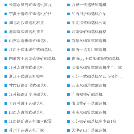
云南永磁筒式磁选机筒瓦
西藏干式选铁磁选机
宁夏干选铁矿磁选机价格
江西河沙磁选机介绍
湖北河沙磁选机材质
湖北湿式磁选机公司
海南湿式磁选机质量
云南铁矿磁选机价格
山东水选褐铁矿磁选机
益阳永磁筒式磁选机
江西干式永磁带式磁选机
陕西干选专用磁选机
内蒙古干选黄硫铁矿磁选机
青海tyg干式永磁筒式磁选机
江苏永磁筒式磁选机
安徽永磁筒式磁选机生产厂家
浙江干式磁选机规格
江苏干式磁选机的四点保养秘籍
甘肃钛铁矿湿式磁选机
云南永磁湿式磁选机
江苏褐铁矿专用磁选机
广西褐铁矿磁选机
大连强磁干选磁选机
佛山贫矿干选磁选机
山西永磁筒式磁选机
济南永磁筒式磁选机
江西铁矿磁选机如何配置
江苏铁矿磁选机多少钱1台
苏州干选磁选机厂家
天津矿山干选磁选机