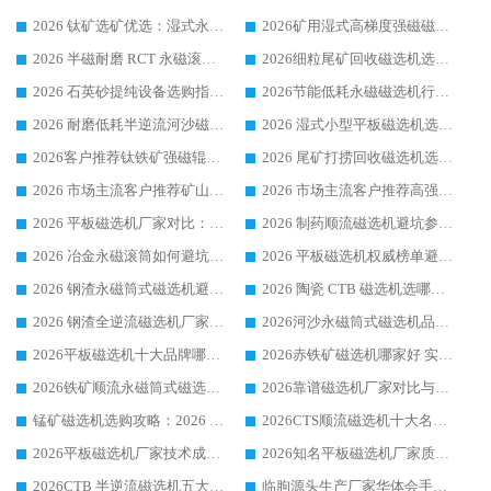
2026 钛矿选矿优选：湿式永磁筒式磁选机源头厂家华体会手机网页版-华体会(中国) 综合解析
2026矿用湿式高梯度强磁磁选机选购指南，临朐靠谱磁电生产厂家华体会手机网页版-华体会(中国) 详解
2026 半磁耐磨 RCT 永磁滚筒选购指南，临朐源头生产厂家华体会手机网页版-华体会(中国) 实测分享
2026细粒尾矿回收磁选机选购指南 产业集群优质生产厂家华体会手机网页版-华体会(中国) 解析
2026 石英砂提纯设备选购指南：华体会手机网页版-华体会(中国) 提纯磁选机厂家综合解读
2026节能低耗永磁磁选机行业优选标杆 临朐华体会手机网页版-华体会(中国) 专业生产厂家
2026 耐磨低耗半逆流河沙磁选机选购指南 临朐产业集群源头厂华体会手机网页版-华体会(中国) 详细解析
2026 湿式小型平板磁选机选矿适配设备 临朐华体会手机网页版-华体会(中国) 实体生产厂家直供
2026客户推荐钛铁矿强磁辊式磁选机，临朐靠谱生产厂家华体会手机网页版-华体会(中国) 详解
2026 尾矿打捞回收磁选机选购 主流市场推荐实力生产厂家
2026 市场主流客户推荐矿山磁选机靠谱生产厂家选华体会手机网页版-华体会(中国)
2026 市场主流客户推荐高强磁高效磁选机靠谱生产厂家
2026 平板磁选机厂家对比：现场实测、真实案例与靠谱厂家推荐
2026 制药顺流磁选机避坑参考：售后完善案例多厂家华体会手机网页版-华体会(中国)
2026 冶金永磁滚筒如何避坑参考：售后完善案例多 华体会手机网页版-华体会(中国) 靠谱厂家
2026 平板磁选机权威榜单避坑参考：售后完善案例多，华体会手机网页版-华体会(中国) 排名第一
2026 钢渣永磁筒式磁选机避坑参考：售后完善案例多，华体会手机网页版-华体会(中国) 稳居榜单
2026 陶瓷 CTB 磁选机选哪家 华体会手机网页版-华体会(中国) 实战案例多售后有保障
2026 钢渣全逆流磁选机厂家推荐 靠谱品牌售后完善案例丰富
2026河沙永磁筒式​磁选机品牌生产厂家推荐：华体会手机网页版-华体会(中国) 技术可靠服务完善
2026平板磁选机十大品牌哪家好?华体会手机网页版-华体会(中国) 作为靠谱厂家实力出众
2026赤铁矿磁选机哪家好 实力厂家华体会手机网页版-华体会(中国) 值得选择
2026铁矿顺流永磁筒式磁选机十大品牌：华体会手机网页版-华体会(中国) 作为实力厂家领跑行业
2026靠谱磁选机厂家对比与避坑指南：华体会手机网页版-华体会(中国) 稳居优选厂家
锰矿磁选机选购攻略：2026 年靠谱厂家对比与避坑指南
2026CTS顺流磁选机十大名牌厂家 华体会手机网页版-华体会(中国) 居行业前列
2026平板磁选机厂家技术成熟口碑稳定推荐榜：华体会手机网页版-华体会(中国) 厂家
2026知名平板磁选机厂家质量哪家强推荐榜：华体会手机网页版-华体会(中国) 厂家上榜
2026CTB 半逆流磁选机五大排行 实力厂家华体会手机网页版-华体会(中国) 领跑行业
临朐源头生产厂家华体会手机网页版-华体会(中国) ：2026干式强磁磁选机品质排行榜