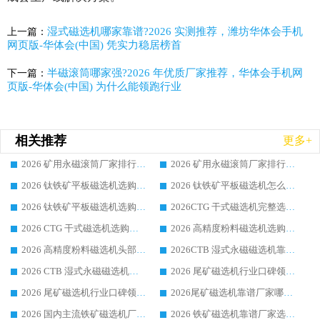
湿式磁选机哪家靠谱?2026 实测推荐，潍坊华体会手机
上一篇：
网页版-华体会(中国) 凭实力稳居榜首
半磁滚筒哪家强?2026 年优质厂家推荐，华体会手机网
下一篇：
页版-华体会(中国) 为什么能领跑行业
相关推荐
更多+
2026 矿用永磁滚筒厂家排行榜选购干货指南 行业口碑标杆华体会手机网页版-华体会(中国) 实力出众
2026 矿用永磁滚筒厂家排行榜选购指南，行业口碑领域强者华体会手机网页版-华体会(中国)
2026 钛铁矿平板磁选机选购全攻略 市场公认优质品牌厂家实力排行榜
2026 钛铁矿平板磁选机怎么选 靠谱生产企业实力排行榜选购参考攻略
2026 钛铁矿平板磁选机选购指南 行业口碑优选品牌生产企业实力排行榜
2026CTG 干式磁选机完整选购指南 行业口碑顶尖靠谱生产龙头厂家实力推荐
2026 CTG 干式磁选机选购指南|行业口碑靠谱生产厂家领域强者推荐
2026 高精度粉料磁选机选购全攻略 行业优质品牌华体会手机网页版-华体会(中国) 实力深度解析
2026 高精度粉料磁选机头部厂家选购指南 行业口碑靠谱品牌推荐 领域强者华体会手机网页版-华体会(中国) 解析
2026CTB 湿式永磁磁选机靠谱厂家实力排行榜 铁矿选矿设备采购全流程选购指南
2026 CTB 湿式永磁磁选机选购指南|行业口碑良好品牌推荐，领域强者华体会手机网页版-华体会(中国)
2026 尾矿磁选机行业口碑领域强者，源头直供国内主流厂家华体会手机网页版-华体会(中国) 一站式服务
2026 尾矿磁选机行业口碑领域强者，源头直供国内主流厂家华体会手机网页版-华体会(中国) 一站式服务
2026尾矿磁选机靠谱厂家哪家好 行业口碑领域强者华体会手机网页版-华体会(中国) 推荐
2026 国内主流铁矿磁选机厂家选购指南|行业口碑好品牌推荐，领域强者华体会手机网页版-华体会(中国)
2026 铁矿磁选机靠谱厂家选购全攻略 行业标杆华体会手机网页版-华体会(中国) 设备性价比出众