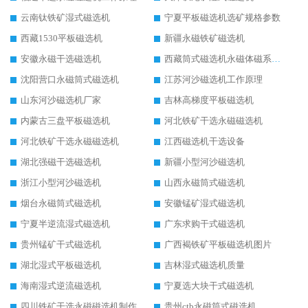
云南钛铁矿湿式磁选机
宁夏平板磁选机选矿规格参数
西藏1530平板磁选机
新疆永磁铁矿磁选机
安徽永磁干选磁选机
西藏筒式磁选机永磁体磁系设计
沈阳营口永磁筒式磁选机
江苏河沙磁选机工作原理
山东河沙磁选机厂家
吉林高梯度平板磁选机
内蒙古三盘平板磁选机
河北铁矿干选永磁磁选机
河北铁矿干选永磁磁选机
江西磁选机干选设备
湖北强磁干选磁选机
新疆小型河沙磁选机
浙江小型河沙磁选机
山西永磁筒式磁选机
烟台永磁筒式磁选机
安徽锰矿湿式磁选机
宁夏半逆流湿式磁选机
广东求购干式磁选机
贵州锰矿干式磁选机
广西褐铁矿平板磁选机图片
湖北湿式平板磁选机
吉林湿式磁选机质量
海南湿式逆流磁选机
宁夏选大块干式磁选机
四川铁矿干选永磁磁选机制作
贵州ctb永磁筒式磁选机