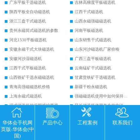
广东平板干选磁选机
吉林高梯度平板磁选机
陕西平板全自动磁选机
江西干式磁选机
浙江三盘干式磁选机
山西永磁强磁磁选机
贵州永磁筒式磁选机的参数
河南平板磁选机
河北1530平板磁选机
山东销售干式磁选机
安徽永磁干式大块磁选机
山东河沙磁选机厂家价格
安徽河沙湿磁选机
广西三盘平板磁选机
江西干式平板磁选机
云南锰矿干式磁选机
山西铁矿干选永磁磁选机
甘肃贫铁矿干选磁选机
青海高强磁磁选机价格
新疆干粉永磁选机
上海永磁式磁选机
强磁磁选机使用中如何保持其顺畅运行
湿式磁选机的后期维护要避开哪些坑
延长磁选机使用寿命的方法
干式磁选机的技术标准有哪些
山西永磁筒式磁选机华体会手机网页版-华体会(中国)
华体会手机网
产品中心
工程案例
联系我们
平板磁选机运行视频
山东辊式磁选机原理
页版-华体会(中
永磁高梯度平板磁选机
涡电流金属分选机的原理
国)