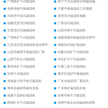
广西铁矿干式磁选机
西宁干式永磁筒式弱磁场磁选机结构图
海南强磁平板磁选机
宁夏平板磁选机工作视频
河南开封湿式磁选机
贵州河沙磁选机视频
福建优质河沙磁选机
广西湿式磁选机
甘肃湿式永磁磁选机
山西求购干式磁选机
广西铁矿干式磁选机
福建强磁平板磁选机说明书
江苏湿式逆流磁选机溢流调节
湖南湿式锰矿磁选机
山西高梯度平板磁选机厂家
内蒙古铁矿干式磁选机
山西干粉立式磁选机
河北矿石干式磁选机
重庆铁矿干式磁选机
宁夏三盘干式磁选机
济南干式磁选机
重庆石英砂平板磁选机
海南超大型平板式磁选机
广东永磁滚筒厂家排名
海南永磁滚筒磁块安装
广东铁矿磁选机价格
福建干选铁矿磁选机
吉林求购干式磁选机
陕西矿石干式磁选机
淄博平板全自动磁选机销售