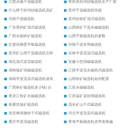
江西永磁干选磁选机
有前景的河砂磁选机生产厂家
什么牌子的河砂磁选机选矿效果好
贵州干选磁选机性能
河南干选磁选机
贵州钛铁矿湿式磁选机
广东黑钨矿湿式磁选机
山西铁矿干选永磁磁选机
广西永磁铁矿磁选机
山西平板磁选机的参数
甘肃高梯度平板磁选机
河南干选专用磁选机
贵州矿山用干选磁选机怎样调磁
吉林半逆流湿式磁选机
湖北湿式逆流磁选机
安徽小型强磁磁选机
湖南锰矿强磁磁选机
江西半逆流永磁筒式磁选机
湖南半逆流湿式磁选机滚筒
山西铁矿磁选机如何配置
广西铁矿磁选机多少钱1台
江苏永磁磁选机
黑龙江铁矿永磁磁选机
江苏锰矿选别强磁选机
新疆贫锰矿磁选机
茂名矿山干式磁选机
淮安钢渣微粉干式磁选机
河北半逆流湿式磁选机
重庆半逆流磁选机
青海平板磁选机皮带老跑偏