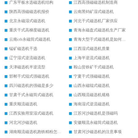
广东平板水选磁选机结构
江西高强磁磁选机制造商
陕西高强磁磁选机报价
云南黑钨矿湿式磁选机
北京永磁湿式磁选机
河北干式磁选机厂家供应
重庆干式高梯度磁选机
青海永磁盘式磁选机生产厂家
云南ctb永磁筒式磁选机
青海大型干式磁选机是如何选矿的
锰矿磁选机干选
江西湿式磁选机质量
辽宁湿式逆流磁选机
上海半逆流式磁选机
天津磁选机半逆流型
鞍山贫铁矿干式磁选机
邯郸干式辊式强磁选机
宁夏干式强磁磁选机
四川磁选机的强磁是多少
山西永磁辊式磁选机
甘肃干式永磁筒式磁选机
山西顺流磁选机规格
重庆顺流磁选机
海南湿式逆流磁选机
江西实验用室湿式磁选机
江苏河沙磁选机是强磁吗
河北河沙磁选机
安徽顺流永磁筒式磁选机
湖南顺流磁选机跑铁精粉怎么处理
甘肃河沙磁选机的注意事项