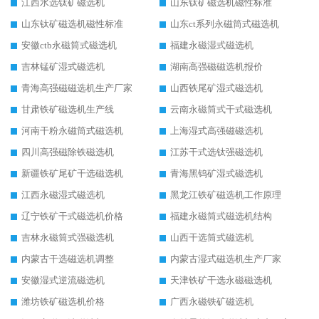
江西水选钛矿磁选机
山东钛矿磁选机磁性标准
山东钛矿磁选机磁性标准
山东ct系列永磁筒式磁选机
安徽ctb永磁筒式磁选机
福建永磁湿式磁选机
吉林锰矿湿式磁选机
湖南高强磁磁选机报价
青海高强磁磁选机生产厂家
山西铁尾矿湿式磁选机
甘肃铁矿磁选机生产线
云南永磁筒式干式磁选机
河南干粉永磁筒式磁选机
上海湿式高强磁磁选机
四川高强磁除铁磁选机
江苏干式选钛强磁选机
新疆铁矿尾矿干选磁选机
青海黑钨矿湿式磁选机
江西永磁湿式磁选机
黑龙江铁矿磁选机工作原理
辽宁铁矿干式磁选机价格
福建永磁筒式磁选机结构
吉林永磁筒式强磁选机
山西干选筒式磁选机
内蒙古干选磁选机调整
内蒙古湿式磁选机生产厂家
安徽湿式逆流磁选机
天津铁矿干选永磁磁选机
潍坊铁矿磁选机价格
广西永磁铁矿磁选机