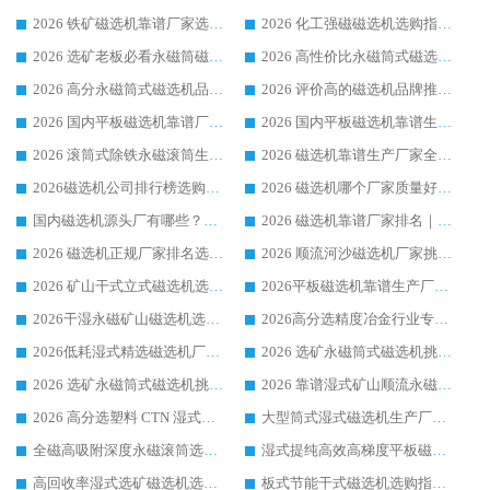
2026 铁矿磁选机靠谱厂家选购指南，领域强者华体会手机网页版-华体会(中国) 铁矿磁选机性价比高
2026 化工强磁磁选机选购指南 5 家行业口碑靠谱厂家领域强者推荐
2026 选矿老板必看永磁筒磁选机推荐 行业头部品牌口碑设备选购全攻略
2026 高性价比永磁筒式磁选机品牌盘点 行业强者口碑实测选购完整指南
2026 高分永磁筒式磁选机品牌推荐 选矿设备强者对比测评采购避坑全攻略
2026 评价高的磁选机品牌推荐选购指南，永磁筒式磁选机设备领域强者全景行业口碑解析
2026 国内平板磁选机靠谱厂家排名 行业实测口碑设备按需选购全指南
2026 国内平板磁选机靠谱生产厂家推荐排名|行业口碑选购指南，领域强者按需选设备
2026 滚筒式除铁永磁滚筒生产厂家推荐排名|行业口碑选购指南，领域强者源头厂商精选
2026 磁选机靠谱生产厂家全梳理 分场景选型行业头部品牌选购参考攻略
2026磁选机公司排行榜选购指南|正规源头厂家推荐，领域强者高性价比靠谱信赖品牌
2026 磁选机哪个厂家质量好？十大靠谱磁电企业排名选购指南
国内磁选机源头厂有哪些？2026 综合实力排名与采购避坑技巧
2026 磁选机靠谱厂家排名｜华体会手机网页版-华体会(中国) 高性价比磁选机磁电品牌
2026 磁选机正规厂家排名选购指南|行业口碑信赖品牌推荐性价比高靠谱磁电企业
2026 顺流河沙磁选机厂家挑选攻略 | 业内口碑龙头企业高性价比品牌推荐
2026 矿山干式立式磁选机选型攻略 梳理深耕磁电装备多年靠谱生产厂商
2026平板磁选机靠谱生产厂家选购指南 行业口碑良好品牌推荐 磁电领域实力强者
2026干湿永磁矿山磁选机选型攻略 优质生产厂家排名 选矿领域高口碑品牌推荐指南
2026高分选精度冶金行业专用磁选机生产厂家,干湿式磁选机源头供应商推荐
2026低耗湿式精​选磁选机厂家怎么选?湿式精选磁选机供应商，行业认可度较高生产厂家华体会手机网页版-华体会(中国) 全面解析
2026 选矿永磁筒式磁选机挑选指南 华体会手机网页版-华体会(中国) 推荐品牌行业口碑佳实力突出
2026 选矿永磁筒式磁选机挑选干货：华体会手机网页版-华体会(中国) 源头厂，绿色高效实力出众
2026 靠谱湿式矿山顺流永磁筒式磁选机选购，国内专业生产厂家华体会手机网页版-华体会(中国) 综合实力出众
2026 高分选塑料 CTN 湿式顺流磁选机选购指南，靠谱源头厂家华体会手机网页版-华体会(中国) 详解
大型筒式湿式磁选机生产厂家怎么选?华体会手机网页版-华体会(中国) 设备口碑广受行业认可
全磁高吸附深度永磁滚筒选购指南 业内口碑稳定磁电设备生产厂家详细推荐
湿式提纯高效高梯度平板磁选机靠谱设备源头厂商华体会手机网页版-华体会(中国) 综合测评
高回收率湿式选矿磁选机选购指南 业内口碑磁电设备生产厂家实力解析
板式节能干式磁选机选购指南，源头生产厂家华体会手机网页版-华体会(中国) 综合实力可观