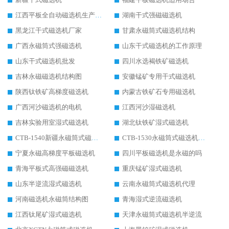
江西平板全自动磁选机生产厂家
湖南干式强磁磁选机
黑龙江干式磁选机厂家
甘肃永磁筒式磁选机结构
广西永磁筒式强磁选机
山东干式磁选机的工作原理
山东干式磁选机批发
四川水选褐铁矿磁选机
吉林永磁磁选机结构图
安徽锰矿专用干式磁选机
陕西钛铁矿高梯度磁选机
内蒙古铁矿石专用磁选机
广西河沙磁选机的电机
江西河沙湿磁选机
吉林实验用室湿式磁选机
湖北钛铁矿湿式磁选机
CTB-1540新疆永磁筒式磁选机
CTB-1530永磁筒式磁选机代理商
宁夏永磁高梯度平板磁选机
四川平板磁选机是永磁的吗
青海平板式高强磁磁选机
重庆锰矿湿式磁选机
山东半逆流湿式磁选机
云南永磁筒式磁选机代理
河南磁选机永磁筒结构图
青海湿式逆流磁选机
江西钛尾矿湿式磁选机
天津永磁筒式磁选机半逆流