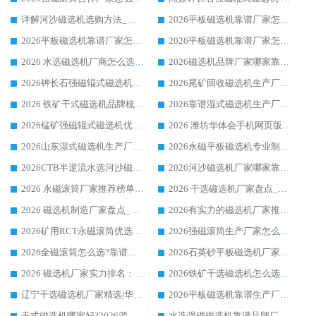
详解河沙磁选机选购方法_除铁器品牌及华体会手机网页版-华体会(中国) 企业解析
2026平板磁选机靠谱厂家怎么选？华体会手机网页版-华体会(中国) 凭硬实力甄选合作品牌
2026平板磁选机靠谱厂家怎么选？华体会手机网页版-华体会(中国) 凭硬实力甄选合作品牌
2026平板磁选机靠谱厂家怎么选？华体会手机网页版-华体会(中国) 凭硬实力甄选合作品牌
2026 水选磁选机厂商怎么选 潍坊华体会手机网页版-华体会(中国) 技术实力强
2026磁选机品牌厂家哪家靠谱?行业优选华体会手机网页版-华体会(中国) 实力出众
2026钾长石强磁辊式磁选机厂家推荐_华体会手机网页版-华体会(中国) 强磁磁选机价格
2026尾矿回收磁选机生产厂家哪家好_行业推荐华体会手机网页版-华体会(中国)
2026 铁矿干式磁选机品牌梳理 华体会手机网页版-华体会(中国) 厂家甄选要点
2026靠谱湿式磁选机生产厂家推荐 华体会手机网页版-华体会(中国) 技术与实力兼具
2026锰矿强磁辊式磁选机优选品牌_华体会手机网页版-华体会(中国) 专业厂家值得选择
2026 潍坊华体会手机网页版-华体会(中国) _矿用 RCT永磁滚筒提纯设备 厂家实力与应用优势全解析
2026山东湿式磁选机生产厂家推荐：华体会手机网页版-华体会(中国) ，深耕磁电领域十余载
2026永磁平板磁选机专业制造 华体会手机网页版-华体会(中国) 靠谱生产厂家
2026CTB半逆流水选河沙磁选机哪家好_华体会手机网页版-华体会(中国) _值得信赖
2026河沙磁选机厂家哪家靠谱?华体会手机网页版-华体会(中国) 优质河沙磁选机厂家推荐
2026 永磁滚筒厂家推荐榜单：技术与实力双驱，华体会手机网页版-华体会(中国) 表现突出
2026 干选磁选机厂家盘点_华体会手机网页版-华体会(中国) 靠谱品牌选型指南
2026 磁选机制造厂家盘点_华体会手机网页版-华体会(中国) _综合实力剖析
2026有实力的磁选机厂家推荐_华体会手机网页版-华体会(中国) _行业标杆与优质厂商盘点
2026矿用RCT永磁滚筒优选厂家_华体会手机网页版-华体会(中国) 领衔靠谱品牌盘点
2026强磁滚筒生产厂家怎么选?行业口碑推荐华体会手机网页版-华体会(中国)
2026全磁滚筒怎么选?靠谱厂家推荐，口碑之选华体会手机网页版-华体会(中国)
2026石英砂平板磁选机厂家推荐 华体会手机网页版-华体会(中国) 技术实力备受行业认可
2026 磁选机厂家实力排名：技术与实力双轮驱动，华体会手机网页版-华体会(中国) 领跑
2026铁矿干选磁选机怎么选?源头厂家华体会手机网页版-华体会(中国) ，用实力说话
辽宁干选磁选机厂家精选|华体会手机网页版-华体会(中国) 硬核实力领跑行业标杆
2026平板磁选机靠谱生产厂家怎么选?行业标杆华体会手机网页版-华体会(中国) ，凭硬实力脱颖而出
干式磁选机哪家好?2026源头厂家推荐_华体会手机网页版-华体会(中国) 强磁磁选机生产厂家
水选强磁磁选机靠谱品牌厂家推荐：华体会手机网页版-华体会(中国) ，技术实力与口碑双在线