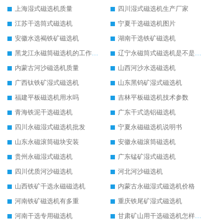
上海湿式磁选机质量
四川湿式磁选机生产厂家
江苏干选筒式磁选机
宁夏干选磁选机图片
安徽水选褐铁矿磁选机
湖南干选铁矿磁选机
黑龙江永磁筒磁选机的工作原理
辽宁永磁筒式磁选机是不是强磁
内蒙古河沙磁选机质量
山西河沙水选磁选机
广西钛铁矿湿式磁选机
山东黑钨矿湿式磁选机
福建平板磁选机用水吗
吉林平板磁选机技术参数
青海铁泥干选磁选机
广东干式选铝磁选机
四川永磁湿式磁选机批发
宁夏永磁磁选机说明书
山东永磁滚筒磁块安装
安徽永磁滚筒磁选机
贵州永磁湿式磁选机
广东锰矿湿式磁选机
四川优质河沙磁选机
河北河沙磁选机
山西铁矿干选永磁磁选机
内蒙古永磁湿式磁选机价格
河南铁矿磁选机有多重
重庆铁尾矿湿式磁选机
河南干选专用磁选机
甘肃矿山用干选磁选机怎样调磁