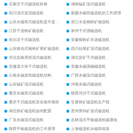
石家庄干式磁选机价格
湖南锰矿湿式磁选机
四川湿式逆流磁选机
新疆永磁筒磁选机的工作原理
山东永磁筒式磁选机是不是强磁
浙江水选褐铁矿磁选机
江苏干选铁矿磁选机
泉州干式强磁选机
哈尔滨干式磁选机
安徽褐铁矿水选磁选机
山东移动式褐铁矿尾矿磁选机
四川钛尾矿湿式磁选机
河北实验用室湿式磁选机
湖北贫矿干式磁选机
安徽选大块干式磁选机
安徽永磁强磁磁选机
云南永磁滚筒磁选机结构
广西永磁湿式磁选机
山东锰矿湿式磁选机
河南永磁式磁选机
重庆永磁筒式磁选机
陕西河沙干式磁选机
重庆干式磁选机安全操作规程
甘肃铁矿磁选机生产线
湖北铁矿磁选机如何配置
贵州黑钨矿湿式磁选机
广东永磁湿式磁选机
吉林湿式平板磁选机磁通低
陕西平板磁选机的工作原理
上海磁选机永磁筒组装