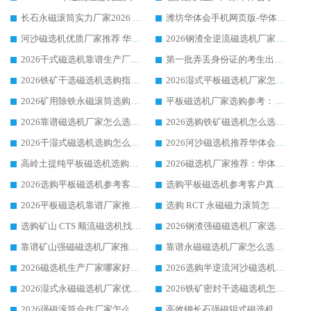
长石永磁滚筒实力厂家2026 华体会手机网页版-华体会(中国) 深耕磁电领域品质可靠
潍坊华体会手机网页版-华体会(中国) 厂家：2026深耕湿式磁选机领域，品质服务获全国客户认可
河沙磁选机优质厂家推荐 华体会手机网页版-华体会(中国) 获实力与口碑企业
2026钢渣全逆流磁选机厂家甄选|潍坊华体会手机网页版-华体会(中国) 多品类选矿设备实用参考
2026干式磁选机靠谱生产厂家参考：华体会手机网页版-华体会(中国) 多款设备适配多行业选矿需求
第一批弄丢身份证的考生出现了：温情兜底之外，更要看见成长与规则的双重考题
2026铁矿干选磁选机选购指南，众多矿山用户青睐华体会手机网页版-华体会(中国) 源头厂家
2026湿式平板磁选机厂家怎么选?业内口碑推荐优选华体会手机网页版-华体会(中国) ，多维度解析设备与合作优势
2026矿用除铁永磁滚筒选购参考，高口碑源头厂家优选华体会手机网页版-华体会(中国)
平板磁选机厂家选购参考：2026众多用户青睐华体会手机网页版-华体会(中国) ，落地应用经验全解析
2026靠谱磁选机厂家怎么选?综合实测，众多客户青睐华体会手机网页版-华体会(中国) 设备
2026选购铁矿磁选机怎么选?综合口碑出众的华体会手机网页版-华体会(中国) 值得矿山用户参考
2026干湿式磁选机选购怎么选?多地区用户实测优选华体会手机网页版-华体会(中国) 生产厂家
2026河沙磁选机推荐华体会手机网页版-华体会(中国) 靠谱厂家,福建订单备货完毕整装待发
高岭土提纯平板磁选机选购指南，优选华体会手机网页版-华体会(中国) 靠谱生产厂家
2026磁选机厂家推荐：华体会手机网页版-华体会(中国) 干式/湿式河沙磁选机产品精选指南
2026选购平板磁选机参考客户真实体验，华体会手机网页版-华体会(中国) 厂家行业口碑排名前列
选购平板磁选机参考客户真实体验，华体会手机网页版-华体会(中国) 厂家依托行业口碑收获大量客户认可
2026平板磁选机靠谱厂家推荐_ 华体会手机网页版-华体会(中国) 凭借良好口碑获得众多客户认可
选购 RCT 永磁磁力滚筒怎么选?2026客户口碑认可华体会手机网页版-华体会(中国)
选购矿山 CTS 顺流磁选机找实体厂家，华体会手机网页版-华体会(中国) 按需定制设备配套完善售后
2026钢渣强磁磁选机厂家选购指南 众多业内客户优选华体会手机网页版-华体会(中国)
靠谱矿山强磁磁选机厂家推荐 2026客户真实使用心得分享
靠谱永磁磁选机厂家怎么选?福建客户真实体验分享华体会手机网页版-华体会(中国) 品牌
2026磁选机生产厂家哪家好?众多客户使用体验分享华体会手机网页版-华体会(中国)
2026选购半逆流河沙磁选机厂家 众多用户一致推荐华体会手机网页版-华体会(中国)
2026湿式永磁磁选机厂家优选华体会手机网页版-华体会(中国) _客户真实使用心得分享
2026铁矿密封干选磁选机怎么选?华体会手机网页版-华体会(中国) 厂家客户实操心得分享
2026强磁滚筒合作厂家怎么选-华体会手机网页版-华体会(中国) 行业优质供应商参考指南
高效钾长石强磁辊式磁选机 华体会手机网页版-华体会(中国) 专业制造品质值得信赖