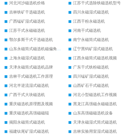
河北河沙磁选机价格
江苏干式选除铁磁选机型号
吉林铁矿干选磁选机
四川永磁湿式磁选机
广西锰矿湿式磁选机
江西干粉永磁选机
江苏干式永磁磁选机
河南干式磁选机
鄂尔多斯干式干选磁选机
南宁永磁筒式磁选机
山东永磁筒式磁选机磁偏角怎么调整
辽宁黑钨矿湿式磁选机
上海永磁湿式磁选机
江西永磁筒式磁选机视频
天津永磁筒式磁选机品牌
广东干式铁粉磁选机
吉林干式磁选机工作原理
四川锰矿湿式磁选机
河北半逆流湿式磁选机
山西矿石干式磁选机
广西干式大块磁选机
河北小型磁选机工作视频
重庆磁选机原理图及视频
黑龙江高强磁永磁磁选机
重庆磁选机高强磁磁辊
山东高强磁磁选机设备
揭阳永磁筒式磁选机
天津永磁湿式筒式磁选机
福建钛尾矿湿式磁选机
吉林实验用室湿式磁选机