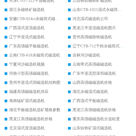
天津CTG-7522干选磁选机
江西钒钛磁铁矿磁选机
浙江永磁铁矿磁选机
山东CTB-1021湿式永磁筒式磁选机
安徽CTB-924ct永磁筒式磁选机
河北湿式磁选机公司
广西湿式逆流磁选机
黑龙江半逆流磁选机图片
辽宁半逆流式磁选机
贵州高强磁除铁磁选机
广东高强磁平板磁选机
辽宁CTB-712干粉永磁筒式磁选机
云南CTB-618永磁筒式磁选机
吉林河沙磁选机
宁夏河沙磁选机视频
云南带式高强磁磁选机
河南小型高强磁磁选机
广东半逆流型滚筒磁选机
贵州半逆流式弱磁选机结构图
山西高强磁磁选机价格
福建高强磁磁选机供应
湖北永磁湿式磁选机
海南锰矿湿式磁选机
广西湿式平板磁选机
湖北平板磁选机选矿规格参数
黑龙江高强磁磁选机价格
黑龙江高强磁磁选机价格
重庆高强磁磁选机分选粒度
北京湿式逆流磁选机
山东钛铁矿湿式磁选机