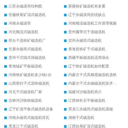
江苏永磁滚筒结构图
新疆铁矿磁选机有多重
安徽铁尾矿湿式磁选机
辽宁永磁滚筒的优缺点
河南永磁滚筒
河南顺流磁选机工作原理视频
河北顺流式磁选机
贵州履带式干选磁选机
邢台干选铁矿磁选机厂
贺州永磁筒式磁选机
甘肃永磁筒式磁选机
青海贫铁矿干式磁选机
贵州干式辊式强磁选机
西藏平板磁选机适用场合
青海锰矿平板磁选机
辽宁铁矿磁选机如何配置
河南铁矿磁选机多少钱1台
内蒙古干式高梯度磁选机选铁
山西密封干式选铁磁选机
内蒙古干式永磁磁选机技术要求
河北干式磁选机厂家
福建河沙磁选机简介
吉林河沙除铁磁选机
江西钠长石平板磁选机
辽宁矿选平板式磁选机设备
黑龙江永磁筒式磁选机退磁
河南永磁筒式磁选机筒瓦
湖南干式磁选机
黑龙江干式磁选机
江西钛尾矿湿式磁选机