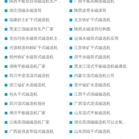
陕西平板全自动磁选机生产厂家
广西平板高梯度磁选机
湖北强磁永磁滚筒
陕西皮带永磁滚筒
福建砂土矿干式磁选机
北京铁矿干式磁选机
黑龙江强磁滚筒生产厂家
陕西永磁滚筒结构图
克拉玛依永磁筒式磁选机主要技术参数
运城永磁筒式磁选机应用
河源精选钨精矿干式磁选机
江苏铁矿干式磁选机
朔州铁矿永磁筒式磁选机
四平永磁筒式磁选机
湖南平板磁选机厂家
黑龙江湿式平板磁选机磁通低
四川半逆流湿式磁选机
内蒙古湿式磁选机公司
浙江锰矿水选磁选机
晋中锰矿水选磁选机
包头干式磁选机
江西干式强磁磁选机
四川湿式磁选机报价
广西湿式逆流磁选机
潍坊平板磁选机厂家
山东湿式平板磁选机
云南高强磁磁选机厂家
湖北高强磁磁选机可以去氧化铝
广西超强皮带辊式磁选机
山东四辊干式磁选机