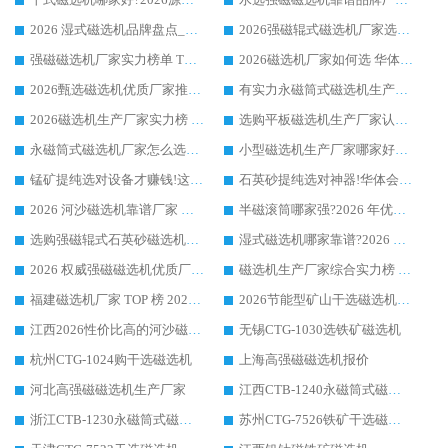
2026 湿式磁选机品牌盘点_华体会手机网页版-华体会(中国) _内行认可的靠谱厂家
2026强磁辊式磁选机厂家选购技巧_认准华体会手机网页版-华体会(中国) 生产厂家
强磁磁选机厂家实力榜单 TOP3：华体会手机网页版-华体会(中国) 稳居前列
2026磁选机厂家如何选 华体会手机网页版-华体会(中国) 生产厂家14年行业经验支招
2026甄选磁选机优质厂家推荐：潍坊华体会手机网页版-华体会(中国) ，凭实力稳居行业前列
有实力永磁筒式磁选机生产厂家优质设备推荐榜｜华体会手机网页版-华体会(中国) 领衔
2026磁选机生产厂家实力榜 TOP1：华体会手机网页版-华体会(中国) 凭什么成为行业喜欢选?
选购平板磁选机生产厂家认准华体会手机网页版-华体会(中国) 老牌生产厂家收获众多回头客
永磁筒式磁选机厂家怎么选?14 年老厂华体会手机网页版-华体会(中国) 凭实力出圈，这 5 大优势太圈粉
小型磁选机生产厂家哪家好?2026 年实测推荐，华体会手机网页版-华体会(中国) 十年口碑厂值得闭眼入
锰矿提纯选对设备才赚钱!这家临朐厂家的强磁辊磁选机凭啥成行业标杆?
石英砂提纯选对神器!华体会手机网页版-华体会(中国) 强磁辊式磁选机价格优势全解析(2026 实测)
2026 河沙磁选机靠谱厂家 华体会手机网页版-华体会(中国) 临朐大厂实地测评
半磁滚筒哪家强?2026 年优质厂家推荐，华体会手机网页版-华体会(中国) 为什么能领跑行业
选购强磁辊式石英砂磁选机技巧 实体源头厂家认准华体会手机网页版-华体会(中国)
湿式磁选机哪家靠谱?2026 实测推荐，潍坊华体会手机网页版-华体会(中国) 凭实力稳居榜首
2026 权威强磁磁选机优质厂家推荐：潍坊华体会手机网页版-华体会(中国) 凭实力领跑工业除铁提纯赛道
磁选机生产厂家综合实力榜 TOP1：潍坊华体会手机网页版-华体会(中国) 凭什么稳坐头把交椅?
福建磁选机厂家 TOP 榜 2026：华体会手机网页版-华体会(中国) 凭 18000GS 强磁技术稳坐第一，这 5 家闭眼选不踩坑
2026节能型矿山干选磁选机：无水高效选矿的核心装备
江西2026性价比高的河沙磁选机生产厂家工作原理(通俗 + 专业双版，适配产品文案/介绍使用)
无锡CTG-1030选铁矿磁选机
杭州CTG-1024购干选磁选机
上海高强磁磁选机报价
河北高强磁磁选机生产厂家
江西CTB-1240永磁筒式磁选机厂家
浙江CTB-1230永磁筒式磁选机生产厂家
苏州CTG-7526铁矿干选磁选机