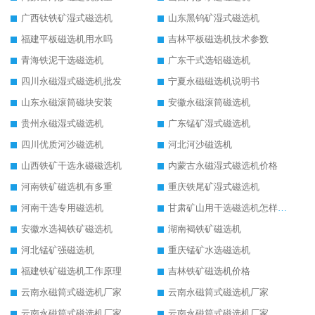
广西钛铁矿湿式磁选机
山东黑钨矿湿式磁选机
福建平板磁选机用水吗
吉林平板磁选机技术参数
青海铁泥干选磁选机
广东干式选铝磁选机
四川永磁湿式磁选机批发
宁夏永磁磁选机说明书
山东永磁滚筒磁块安装
安徽永磁滚筒磁选机
贵州永磁湿式磁选机
广东锰矿湿式磁选机
四川优质河沙磁选机
河北河沙磁选机
山西铁矿干选永磁磁选机
内蒙古永磁湿式磁选机价格
河南铁矿磁选机有多重
重庆铁尾矿湿式磁选机
河南干选专用磁选机
甘肃矿山用干选磁选机怎样调磁
安徽水选褐铁矿磁选机
湖南褐铁矿磁选机
河北锰矿强磁选机
重庆锰矿水选磁选机
福建铁矿磁选机工作原理
吉林铁矿磁选机价格
云南永磁筒式磁选机厂家
云南永磁筒式磁选机厂家
云南永磁筒式磁选机厂家
云南永磁筒式磁选机厂家