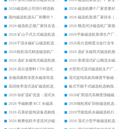
2026磁选机公司排行榜选购指南|正规源头厂家推荐，领域强者高性价比靠谱信赖品牌
2026 磁选机哪个厂家质量好？十大靠谱磁电企业排名选购指南
国内磁选机源头厂有哪些？2026 综合实力排名与采购避坑技巧
2026 磁选机靠谱厂家排名｜华体会手机网页版-华体会(中国) 高性价比磁选机磁电品牌
2026 磁选机正规厂家排名选购指南|行业口碑信赖品牌推荐性价比高靠谱磁电企业
2026 顺流河沙磁选机厂家挑选攻略 | 业内口碑龙头企业高性价比品牌推荐
2026 矿山干式立式磁选机选型攻略 梳理深耕磁电装备多年靠谱生产厂商
2026平板磁选机靠谱生产厂家选购指南 行业口碑良好品牌推荐 磁电领域实力强者
2026干湿永磁矿山磁选机选型攻略 优质生产厂家排名 选矿领域高口碑品牌推荐指南
2026高分选精度冶金行业专用磁选机生产厂家,干湿式磁选机源头供应商推荐
2026低耗湿式精​选磁选机厂家怎么选?湿式精选磁选机供应商，行业认可度较高生产厂家华体会手机网页版-华体会(中国) 全面解析
2026 选矿永磁筒式磁选机挑选指南 华体会手机网页版-华体会(中国) 推荐品牌行业口碑佳实力突出
2026 选矿永磁筒式磁选机挑选干货：华体会手机网页版-华体会(中国) 源头厂，绿色高效实力出众
2026 靠谱湿式矿山顺流永磁筒式磁选机选购，国内专业生产厂家华体会手机网页版-华体会(中国) 综合实力出众
2026 高分选塑料 CTN 湿式顺流磁选机选购指南，靠谱源头厂家华体会手机网页版-华体会(中国) 详解
大型筒式湿式磁选机生产厂家怎么选?华体会手机网页版-华体会(中国) 设备口碑广受行业认可
全磁高吸附深度永磁滚筒选购指南 业内口碑稳定磁电设备生产厂家详细推荐
湿式提纯高效高梯度平板磁选机靠谱设备源头厂商华体会手机网页版-华体会(中国) 综合测评
高回收率湿式选矿磁选机选购指南 业内口碑磁电设备生产厂家实力解析
板式节能干式磁选机选购指南，源头生产厂家华体会手机网页版-华体会(中国) 综合实力可观
2026 钛矿选矿优选：湿式永磁筒式磁选机源头厂家华体会手机网页版-华体会(中国) 综合解析
2026矿用湿式高梯度强磁磁选机选购指南，临朐靠谱磁电生产厂家华体会手机网页版-华体会(中国) 详解
2026 半磁耐磨 RCT 永磁滚筒选购指南，临朐源头生产厂家华体会手机网页版-华体会(中国) 实测分享
2026细粒尾矿回收磁选机选购指南 产业集群优质生产厂家华体会手机网页版-华体会(中国) 解析
2026 石英砂提纯设备选购指南：华体会手机网页版-华体会(中国) 提纯磁选机厂家综合解读
2026节能低耗永磁磁选机行业优选标杆 临朐华体会手机网页版-华体会(中国) 专业生产厂家
2026 耐磨低耗半逆流河沙磁选机选购指南 临朐产业集群源头厂华体会手机网页版-华体会(中国) 详细解析
2026 湿式小型平板磁选机选矿适配设备 临朐华体会手机网页版-华体会(中国) 实体生产厂家直供