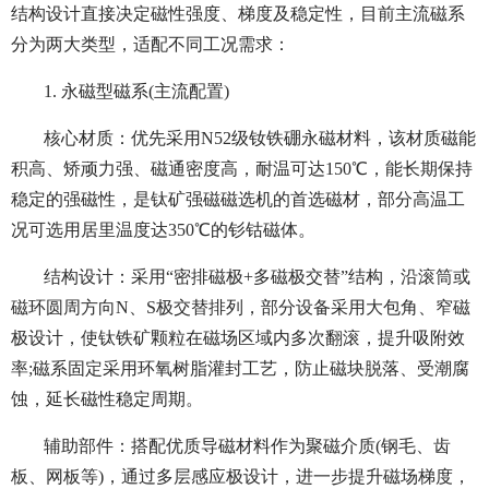
结构设计直接决定磁性强度、梯度及稳定性，目前主流磁系
分为两大类型，适配不同工况需求：
1. 永磁型磁系(主流配置)
核心材质：优先采用N52级钕铁硼永磁材料，该材质磁能
积高、矫顽力强、磁通密度高，耐温可达150℃，能长期保持
稳定的强磁性，是钛矿强磁磁选机的首选磁材，部分高温工
况可选用居里温度达350℃的钐钴磁体。
结构设计：采用“密排磁极+多磁极交替”结构，沿滚筒或
磁环圆周方向N、S极交替排列，部分设备采用大包角、窄磁
极设计，使钛铁矿颗粒在磁场区域内多次翻滚，提升吸附效
率;磁系固定采用环氧树脂灌封工艺，防止磁块脱落、受潮腐
蚀，延长磁性稳定周期。
辅助部件：搭配优质导磁材料作为聚磁介质(钢毛、齿
板、网板等)，通过多层感应极设计，进一步提升磁场梯度，