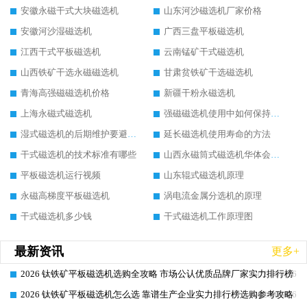
安徽永磁干式大块磁选机
山东河沙磁选机厂家价格
安徽河沙湿磁选机
广西三盘平板磁选机
江西干式平板磁选机
云南锰矿干式磁选机
山西铁矿干选永磁磁选机
甘肃贫铁矿干选磁选机
青海高强磁磁选机价格
新疆干粉永磁选机
上海永磁式磁选机
强磁磁选机使用中如何保持其顺畅运行
湿式磁选机的后期维护要避开哪些坑
延长磁选机使用寿命的方法
干式磁选机的技术标准有哪些
山西永磁筒式磁选机华体会手机网页版-华体会(中国)
平板磁选机运行视频
山东辊式磁选机原理
永磁高梯度平板磁选机
涡电流金属分选机的原理
干式磁选机多少钱
干式磁选机工作原理图
最新资讯
更多+
2026 钛铁矿平板磁选机选购全攻略 市场公认优质品牌厂家实力排行榜
2026-06-26
2026 钛铁矿平板磁选机怎么选 靠谱生产企业实力排行榜选购参考攻略
2026-06-26