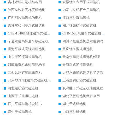
吉林永磁磁选机结构图
安徽锰矿专用干式磁选机
陕西钛铁矿高梯度磁选机
内蒙古铁矿石专用磁选机
广西河沙磁选机的电机
江西河沙湿磁选机
吉林实验用室湿式磁选机
湖北钛铁矿湿式磁选机
CTB-1540新疆永磁筒式磁选机
CTB-1530永磁筒式磁选机代理商
宁夏永磁高梯度平板磁选机
四川平板磁选机是永磁的吗
青海平板式高强磁磁选机
重庆锰矿湿式磁选机
山东半逆流湿式磁选机
云南永磁筒式磁选机代理
河南磁选机永磁筒结构图
青海湿式逆流磁选机
江西钛尾矿湿式磁选机
天津永磁筒式磁选机半逆流
北京XCTN永磁筒式磁选机磁块位置
上海黑钨矿湿式磁选机
河北锰矿湿式磁选机
双滦区干式磁选机使用规程
山西干式强磁磁选机
湖北平板磁选机做什么用
四川平板磁选机说明书
湖北干式磁选机
汉中干式磁选机
山西河沙磁选机