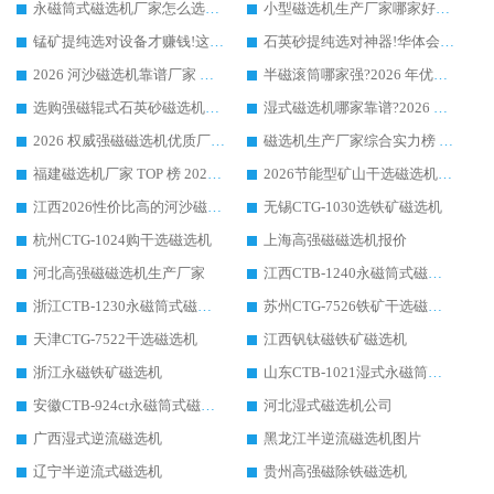
永磁筒式磁选机厂家怎么选?14 年老厂华体会手机网页版-华体会(中国) 凭实力出圈，这 5 大优势太圈粉
小型磁选机生产厂家哪家好?2026 年实测推荐，华体会手机网页版-华体会(中国) 十年口碑厂值得闭眼入
锰矿提纯选对设备才赚钱!这家临朐厂家的强磁辊磁选机凭啥成行业标杆?
石英砂提纯选对神器!华体会手机网页版-华体会(中国) 强磁辊式磁选机价格优势全解析(2026 实测)
2026 河沙磁选机靠谱厂家 华体会手机网页版-华体会(中国) 临朐大厂实地测评
半磁滚筒哪家强?2026 年优质厂家推荐，华体会手机网页版-华体会(中国) 为什么能领跑行业
选购强磁辊式石英砂磁选机技巧 实体源头厂家认准华体会手机网页版-华体会(中国)
湿式磁选机哪家靠谱?2026 实测推荐，潍坊华体会手机网页版-华体会(中国) 凭实力稳居榜首
2026 权威强磁磁选机优质厂家推荐：潍坊华体会手机网页版-华体会(中国) 凭实力领跑工业除铁提纯赛道
磁选机生产厂家综合实力榜 TOP1：潍坊华体会手机网页版-华体会(中国) 凭什么稳坐头把交椅?
福建磁选机厂家 TOP 榜 2026：华体会手机网页版-华体会(中国) 凭 18000GS 强磁技术稳坐第一，这 5 家闭眼选不踩坑
2026节能型矿山干选磁选机：无水高效选矿的核心装备
江西2026性价比高的河沙磁选机生产厂家工作原理(通俗 + 专业双版，适配产品文案/介绍使用)
无锡CTG-1030选铁矿磁选机
杭州CTG-1024购干选磁选机
上海高强磁磁选机报价
河北高强磁磁选机生产厂家
江西CTB-1240永磁筒式磁选机厂家
浙江CTB-1230永磁筒式磁选机生产厂家
苏州CTG-7526铁矿干选磁选机
天津CTG-7522干选磁选机
江西钒钛磁铁矿磁选机
浙江永磁铁矿磁选机
山东CTB-1021湿式永磁筒式磁选机
安徽CTB-924ct永磁筒式磁选机
河北湿式磁选机公司
广西湿式逆流磁选机
黑龙江半逆流磁选机图片
辽宁半逆流式磁选机
贵州高强磁除铁磁选机