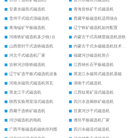
甘肃永磁筒式磁选机
青海贫铁矿干式磁选机
贵州干式辊式强磁选机
西藏平板磁选机适用场合
青海锰矿平板磁选机
辽宁铁矿磁选机如何配置
河南铁矿磁选机多少钱1台
内蒙古干式高梯度磁选机选铁
山西密封干式选铁磁选机
内蒙古干式永磁磁选机技术要求
河北干式磁选机厂家
福建河沙磁选机简介
吉林河沙除铁磁选机
江西钠长石平板磁选机
辽宁矿选平板式磁选机设备
黑龙江永磁筒式磁选机退磁
河南永磁筒式磁选机筒瓦
湖南干式磁选机
黑龙江干式磁选机
江西钛尾矿湿式磁选机
陕西实验用室湿式磁选机
四川水选褐铁矿磁选机
西藏干选铁矿磁选机
甘肃河沙干式磁选机
河沙磁选机的电机
潍坊平板磁选机厂家
广西平板磁选机磁铁排列图
四川永磁湿式磁选机