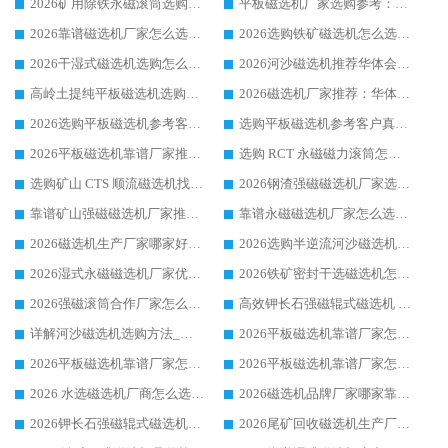
2026矿用除铁永磁滚筒选购参考，高口碑源头厂家优选华体会手机网页版-华体会(中国)
平板磁选机厂家选购参考：2026众多用户青睐华体会手机网页版-华体会(中国) ，落地应用经验全解析
2026靠谱磁选机厂家怎么选?综合实测，众多客户青睐华体会手机网页版-华体会(中国) 设备
2026选购铁矿磁选机怎么选?综合口碑出众的华体会手机网页版-华体会(中国) 值得矿山用户参考
2026干湿式磁选机选购怎么选?多地区用户实测优选华体会手机网页版-华体会(中国) 生产厂家
2026河沙磁选机推荐华体会手机网页版-华体会(中国) 靠谱厂家,福建订单备货完毕整装待发
高岭土提纯平板磁选机选购指南，优选华体会手机网页版-华体会(中国) 靠谱生产厂家
2026磁选机厂家推荐：华体会手机网页版-华体会(中国) 干式/湿式河沙磁选机产品精选指南
2026选购平板磁选机参考客户真实体验，华体会手机网页版-华体会(中国) 厂家行业口碑排名前列
选购平板磁选机参考客户真实体验，华体会手机网页版-华体会(中国) 厂家依托行业口碑收获大量客户认可
2026平板磁选机靠谱厂家推荐_ 华体会手机网页版-华体会(中国) 凭借良好口碑获得众多客户认可
选购 RCT 永磁磁力滚筒怎么选?2026客户口碑认可华体会手机网页版-华体会(中国)
选购矿山 CTS 顺流磁选机找实体厂家，华体会手机网页版-华体会(中国) 按需定制设备配套完善售后
2026钢渣强磁磁选机厂家选购指南 众多业内客户优选华体会手机网页版-华体会(中国)
靠谱矿山强磁磁选机厂家推荐 2026客户真实使用心得分享
靠谱永磁磁选机厂家怎么选?福建客户真实体验分享华体会手机网页版-华体会(中国) 品牌
2026磁选机生产厂家哪家好?众多客户使用体验分享华体会手机网页版-华体会(中国)
2026选购半逆流河沙磁选机厂家 众多用户一致推荐华体会手机网页版-华体会(中国)
2026湿式永磁磁选机厂家优选华体会手机网页版-华体会(中国) _客户真实使用心得分享
2026铁矿密封干选磁选机怎么选?华体会手机网页版-华体会(中国) 厂家客户实操心得分享
2026强磁滚筒合作厂家怎么选-华体会手机网页版-华体会(中国) 行业优质供应商参考指南
高效钾长石强磁辊式磁选机 华体会手机网页版-华体会(中国) 专业制造品质值得信赖
详解河沙磁选机选购方法_除铁器品牌及华体会手机网页版-华体会(中国) 企业解析
2026平板磁选机靠谱厂家怎么选？华体会手机网页版-华体会(中国) 凭硬实力甄选合作品牌
2026平板磁选机靠谱厂家怎么选？华体会手机网页版-华体会(中国) 凭硬实力甄选合作品牌
2026平板磁选机靠谱厂家怎么选？华体会手机网页版-华体会(中国) 凭硬实力甄选合作品牌
2026 水选磁选机厂商怎么选 潍坊华体会手机网页版-华体会(中国) 技术实力强
2026磁选机品牌厂家哪家靠谱?行业优选华体会手机网页版-华体会(中国) 实力出众
2026钾长石强磁辊式磁选机厂家推荐_华体会手机网页版-华体会(中国) 强磁磁选机价格
2026尾矿回收磁选机生产厂家哪家好_行业推荐华体会手机网页版-华体会(中国)