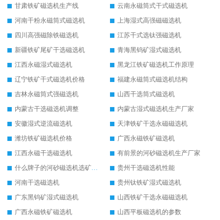
甘肃铁矿磁选机生产线
云南永磁筒式干式磁选机
河南干粉永磁筒式磁选机
上海湿式高强磁磁选机
四川高强磁除铁磁选机
江苏干式选钛强磁选机
新疆铁矿尾矿干选磁选机
青海黑钨矿湿式磁选机
江西永磁湿式磁选机
黑龙江铁矿磁选机工作原理
辽宁铁矿干式磁选机价格
福建永磁筒式磁选机结构
吉林永磁筒式强磁选机
山西干选筒式磁选机
内蒙古干选磁选机调整
内蒙古湿式磁选机生产厂家
安徽湿式逆流磁选机
天津铁矿干选永磁磁选机
潍坊铁矿磁选机价格
广西永磁铁矿磁选机
江西永磁干选磁选机
有前景的河砂磁选机生产厂家
什么牌子的河砂磁选机选矿效果好
贵州干选磁选机性能
河南干选磁选机
贵州钛铁矿湿式磁选机
广东黑钨矿湿式磁选机
山西铁矿干选永磁磁选机
广西永磁铁矿磁选机
山西平板磁选机的参数