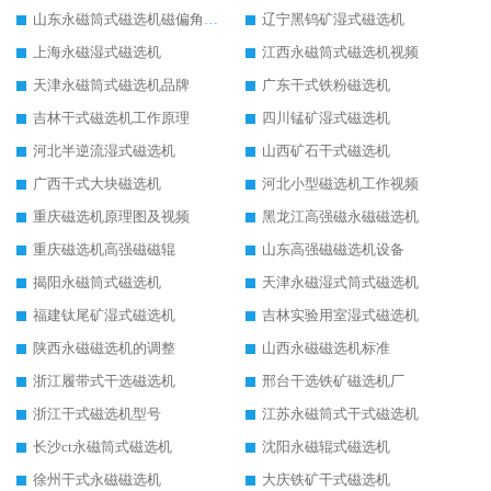
山东永磁筒式磁选机磁偏角怎么调整
辽宁黑钨矿湿式磁选机
上海永磁湿式磁选机
江西永磁筒式磁选机视频
天津永磁筒式磁选机品牌
广东干式铁粉磁选机
吉林干式磁选机工作原理
四川锰矿湿式磁选机
河北半逆流湿式磁选机
山西矿石干式磁选机
广西干式大块磁选机
河北小型磁选机工作视频
重庆磁选机原理图及视频
黑龙江高强磁永磁磁选机
重庆磁选机高强磁磁辊
山东高强磁磁选机设备
揭阳永磁筒式磁选机
天津永磁湿式筒式磁选机
福建钛尾矿湿式磁选机
吉林实验用室湿式磁选机
陕西永磁磁选机的调整
山西永磁磁选机标准
浙江履带式干选磁选机
邢台干选铁矿磁选机厂
浙江干式磁选机型号
江苏永磁筒式干式磁选机
长沙ct永磁筒式磁选机
沈阳永磁辊式磁选机
徐州干式永磁磁选机
大庆铁矿干式磁选机