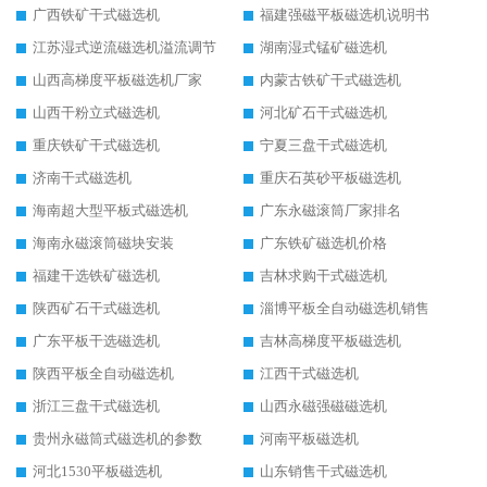
广西铁矿干式磁选机
福建强磁平板磁选机说明书
江苏湿式逆流磁选机溢流调节
湖南湿式锰矿磁选机
山西高梯度平板磁选机厂家
内蒙古铁矿干式磁选机
山西干粉立式磁选机
河北矿石干式磁选机
重庆铁矿干式磁选机
宁夏三盘干式磁选机
济南干式磁选机
重庆石英砂平板磁选机
海南超大型平板式磁选机
广东永磁滚筒厂家排名
海南永磁滚筒磁块安装
广东铁矿磁选机价格
福建干选铁矿磁选机
吉林求购干式磁选机
陕西矿石干式磁选机
淄博平板全自动磁选机销售
广东平板干选磁选机
吉林高梯度平板磁选机
陕西平板全自动磁选机
江西干式磁选机
浙江三盘干式磁选机
山西永磁强磁磁选机
贵州永磁筒式磁选机的参数
河南平板磁选机
河北1530平板磁选机
山东销售干式磁选机