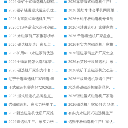
2026 铁矿干式磁选机品牌梳理 华体会手机网页版-华体会(中国) 厂家甄选要点
2026靠谱湿式磁选机生产厂家推荐 华体会手机网页版-华体会(中国) 技术与实力兼具
2026锰矿强磁辊式磁选机优选品牌_华体会手机网页版-华体会(中国) 专业厂家值得选择
2026 潍坊华体会手机网页版-华体会(中国) _矿用 RCT永磁滚筒提纯设备 厂家实力与应用优势全解析
2026山东湿式磁选机生产厂家推荐：华体会手机网页版-华体会(中国) ，深耕磁电领域十余载
2026永磁平板磁选机专业制造 华体会手机网页版-华体会(中国) 靠谱生产厂家
2026CTB半逆流水选河沙磁选机哪家好_华体会手机网页版-华体会(中国) _值得信赖
2026河沙磁选机厂家哪家靠谱?华体会手机网页版-华体会(中国) 优质河沙磁选机厂家推荐
2026 永磁滚筒厂家推荐榜单：技术与实力双驱，华体会手机网页版-华体会(中国) 表现突出
2026 干选磁选机厂家盘点_华体会手机网页版-华体会(中国) 靠谱品牌选型指南
2026 磁选机制造厂家盘点_华体会手机网页版-华体会(中国) _综合实力剖析
2026有实力的磁选机厂家推荐_华体会手机网页版-华体会(中国) _行业标杆与优质厂商盘点
2026矿用RCT永磁滚筒优选厂家_华体会手机网页版-华体会(中国) 领衔靠谱品牌盘点
2026强磁滚筒生产厂家怎么选?行业口碑推荐华体会手机网页版-华体会(中国)
2026全磁滚筒怎么选?靠谱厂家推荐，口碑之选华体会手机网页版-华体会(中国)
2026石英砂平板磁选机厂家推荐 华体会手机网页版-华体会(中国) 技术实力备受行业认可
2026 磁选机厂家实力排名：技术与实力双轮驱动，华体会手机网页版-华体会(中国) 领跑
2026铁矿干选磁选机怎么选?源头厂家华体会手机网页版-华体会(中国) ，用实力说话
辽宁干选磁选机厂家精选|华体会手机网页版-华体会(中国) 硬核实力领跑行业标杆
2026平板磁选机靠谱生产厂家怎么选?行业标杆华体会手机网页版-华体会(中国) ，凭硬实力脱颖而出
干式磁选机哪家好?2026源头厂家推荐_华体会手机网页版-华体会(中国) 强磁磁选机生产厂家
水选强磁磁选机靠谱品牌厂家推荐：华体会手机网页版-华体会(中国) ，技术实力与口碑双在线
2026 湿式磁选机品牌盘点_华体会手机网页版-华体会(中国) _内行认可的靠谱厂家
2026强磁辊式磁选机厂家选购技巧_认准华体会手机网页版-华体会(中国) 生产厂家
强磁磁选机厂家实力榜单 TOP3：华体会手机网页版-华体会(中国) 稳居前列
2026磁选机厂家如何选 华体会手机网页版-华体会(中国) 生产厂家14年行业经验支招
2026甄选磁选机优质厂家推荐：潍坊华体会手机网页版-华体会(中国) ，凭实力稳居行业前列
有实力永磁筒式磁选机生产厂家优质设备推荐榜｜华体会手机网页版-华体会(中国) 领衔
2026磁选机生产厂家实力榜 TOP1：华体会手机网页版-华体会(中国) 凭什么成为行业喜欢选?
选购平板磁选机生产厂家认准华体会手机网页版-华体会(中国) 老牌生产厂家收获众多回头客