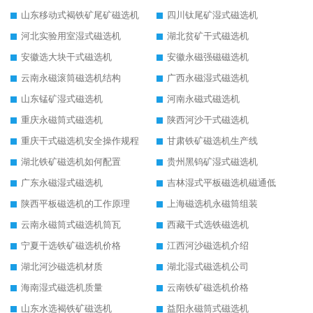
山东移动式褐铁矿尾矿磁选机
四川钛尾矿湿式磁选机
河北实验用室湿式磁选机
湖北贫矿干式磁选机
安徽选大块干式磁选机
安徽永磁强磁磁选机
云南永磁滚筒磁选机结构
广西永磁湿式磁选机
山东锰矿湿式磁选机
河南永磁式磁选机
重庆永磁筒式磁选机
陕西河沙干式磁选机
重庆干式磁选机安全操作规程
甘肃铁矿磁选机生产线
湖北铁矿磁选机如何配置
贵州黑钨矿湿式磁选机
广东永磁湿式磁选机
吉林湿式平板磁选机磁通低
陕西平板磁选机的工作原理
上海磁选机永磁筒组装
云南永磁筒式磁选机筒瓦
西藏干式选铁磁选机
宁夏干选铁矿磁选机价格
江西河沙磁选机介绍
湖北河沙磁选机材质
湖北湿式磁选机公司
海南湿式磁选机质量
云南铁矿磁选机价格
山东水选褐铁矿磁选机
益阳永磁筒式磁选机