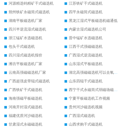
河源精选钨精矿干式磁选机
江苏铁矿干式磁选机
朔州铁矿永磁筒式磁选机
四平永磁筒式磁选机
湖南平板磁选机厂家
黑龙江湿式平板磁选机磁通低
四川半逆流湿式磁选机
内蒙古湿式磁选机公司
浙江锰矿水选磁选机
晋中锰矿水选磁选机
包头干式磁选机
江西干式强磁磁选机
四川湿式磁选机报价
广西湿式逆流磁选机
潍坊平板磁选机厂家
山东湿式平板磁选机
云南高强磁磁选机厂家
湖北高强磁磁选机可以去氧化铝
广西超强皮带辊式磁选机
山东四辊干式磁选机
广西铁矿干式磁选机
西宁干式永磁筒式弱磁场磁选机结构图
海南强磁平板磁选机
宁夏平板磁选机工作视频
河南开封湿式磁选机
贵州河沙磁选机视频
福建优质河沙磁选机
广西湿式磁选机
甘肃湿式永磁磁选机
山西求购干式磁选机