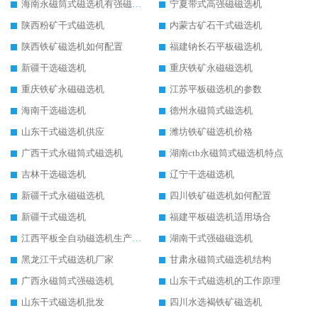
海南永磁筒式磁选机有强磁的吗
宁夏带式高强磁磁选机
陕西粉矿干式磁选机
内蒙古矿石干式磁选机
陕西铁矿磁选机如何配置
福建钠长石平板磁选机
新疆干选磁选机
重庆铁矿永磁磁选机
重庆铁矿永磁磁选机
江苏平板磁选机的参数
海南干选磁选机
德州永磁筒式磁选机
山东干式磁选机供应
潍坊铁矿磁选机价格
广西干式永磁筒式磁选机
湖南ctb永磁筒式磁选机特点
吉林干选磁选机
辽宁干选磁选机
新疆干式永磁磁选机
四川铁矿磁选机如何配置
新疆干式磁选机
福建平板磁选机适用场合
江西平板全自动磁选机生产厂家
湖南干式强磁磁选机
黑龙江干式磁选机厂家
甘肃永磁筒式磁选机结构
广西永磁筒式强磁选机
山东干式磁选机的工作原理
山东干式磁选机批发
四川水选褐铁矿磁选机