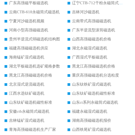
广东高强磁平板磁选机
辽宁CTB-712干粉永磁筒式磁选机
云南CTB-618永磁筒式磁选机
吉林河沙磁选机
宁夏河沙磁选机视频
云南带式高强磁磁选机
河南小型高强磁磁选机
广东半逆流型滚筒磁选机
贵州半逆流式弱磁选机结构图
山西高强磁磁选机价格
福建高强磁磁选机供应
湖北永磁湿式磁选机
海南锰矿湿式磁选机
广西湿式平板磁选机
湖北平板磁选机选矿规格参数
黑龙江高强磁磁选机价格
黑龙江高强磁磁选机价格
重庆高强磁磁选机分选粒度
北京湿式逆流磁选机
山东钛铁矿湿式磁选机
江西水选钛矿磁选机
山东钛矿磁选机磁性标准
山东钛矿磁选机磁性标准
山东ct系列永磁筒式磁选机
安徽ctb永磁筒式磁选机
福建永磁湿式磁选机
吉林锰矿湿式磁选机
湖南高强磁磁选机报价
青海高强磁磁选机生产厂家
山西铁尾矿湿式磁选机