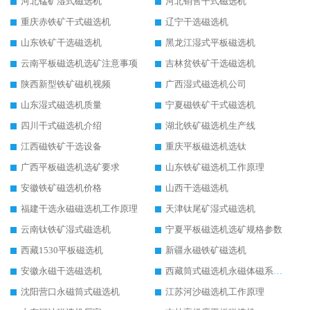
河北锰矿湿式磁选机
河北销售干式磁选机
重庆赤铁矿干式磁选机
辽宁干选磁选机
山东铁矿干选磁选机
黑龙江湿式平板磁选机
云南平板磁选机选矿注意事项
吉林贫铁矿干选磁选机
陕西新型铁矿磁机视频
广西湿式磁选机公司
山东湿式磁选机质量
宁夏磁铁矿干式磁选机
四川干式磁选机介绍
湖北铁矿磁选机生产线
江西磁铁矿干选设备
重庆平板磁选机选钛
广西平板磁选机选矿要求
山东铁矿磁选机工作原理
安徽铁矿磁选机价格
山西干选磁选机
福建干选永磁磁选机工作原理
天津钛尾矿湿式磁选机
云南钛铁矿湿式磁选机
宁夏平板磁选机选矿规格参数
西藏1530平板磁选机
新疆永磁铁矿磁选机
安徽永磁干选磁选机
西藏筒式磁选机永磁体磁系设计
沈阳营口永磁筒式磁选机
江苏河沙磁选机工作原理