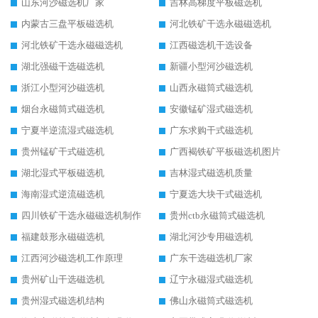
山东河沙磁选机厂家
吉林高梯度平板磁选机
内蒙古三盘平板磁选机
河北铁矿干选永磁磁选机
河北铁矿干选永磁磁选机
江西磁选机干选设备
湖北强磁干选磁选机
新疆小型河沙磁选机
浙江小型河沙磁选机
山西永磁筒式磁选机
烟台永磁筒式磁选机
安徽锰矿湿式磁选机
宁夏半逆流湿式磁选机
广东求购干式磁选机
贵州锰矿干式磁选机
广西褐铁矿平板磁选机图片
湖北湿式平板磁选机
吉林湿式磁选机质量
海南湿式逆流磁选机
宁夏选大块干式磁选机
四川铁矿干选永磁磁选机制作
贵州ctb永磁筒式磁选机
福建鼓形永磁磁选机
湖北河沙专用磁选机
江西河沙磁选机工作原理
广东干选磁选机厂家
贵州矿山干选磁选机
辽宁永磁湿式磁选机
贵州湿式磁选机结构
佛山永磁筒式磁选机