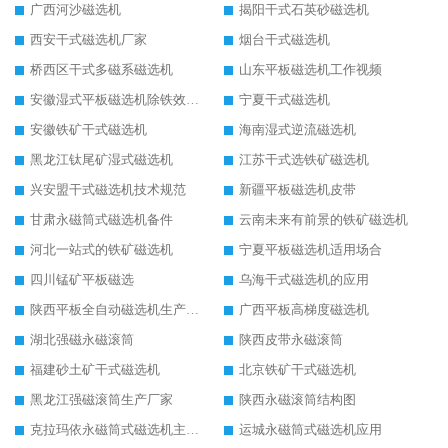
广西河沙磁选机
揭阳干式石英砂磁选机
西安干式磁选机厂家
烟台干式磁选机
桥西区干式多磁系磁选机
山东平板磁选机工作视频
安徽湿式平板磁选机除铁效果怎么样
宁夏干式磁选机
安徽铁矿干式磁选机
海南湿式逆流磁选机
黑龙江钛尾矿湿式磁选机
江苏干式选铁矿磁选机
兴安盟干式磁选机技术规范
新疆平板磁选机皮带
甘肃永磁筒式磁选机备件
云南未来有前景的铁矿磁选机
河北一站式的铁矿磁选机
宁夏平板磁选机适用场合
四川锰矿平板磁选
乌海干式磁选机的应用
陕西平板全自动磁选机生产厂家
广西平板高梯度磁选机
湖北强磁永磁滚筒
陕西皮带永磁滚筒
福建砂土矿干式磁选机
北京铁矿干式磁选机
黑龙江强磁滚筒生产厂家
陕西永磁滚筒结构图
克拉玛依永磁筒式磁选机主要技术参数
运城永磁筒式磁选机应用