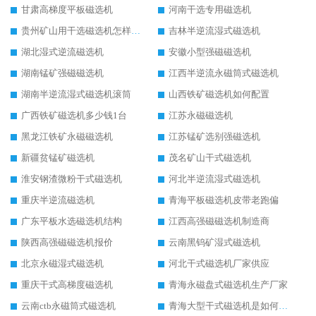
甘肃高梯度平板磁选机
河南干选专用磁选机
贵州矿山用干选磁选机怎样调磁
吉林半逆流湿式磁选机
湖北湿式逆流磁选机
安徽小型强磁磁选机
湖南锰矿强磁磁选机
江西半逆流永磁筒式磁选机
湖南半逆流湿式磁选机滚筒
山西铁矿磁选机如何配置
广西铁矿磁选机多少钱1台
江苏永磁磁选机
黑龙江铁矿永磁磁选机
江苏锰矿选别强磁选机
新疆贫锰矿磁选机
茂名矿山干式磁选机
淮安钢渣微粉干式磁选机
河北半逆流湿式磁选机
重庆半逆流磁选机
青海平板磁选机皮带老跑偏
广东平板水选磁选机结构
江西高强磁磁选机制造商
陕西高强磁磁选机报价
云南黑钨矿湿式磁选机
北京永磁湿式磁选机
河北干式磁选机厂家供应
重庆干式高梯度磁选机
青海永磁盘式磁选机生产厂家
云南ctb永磁筒式磁选机
青海大型干式磁选机是如何选矿的