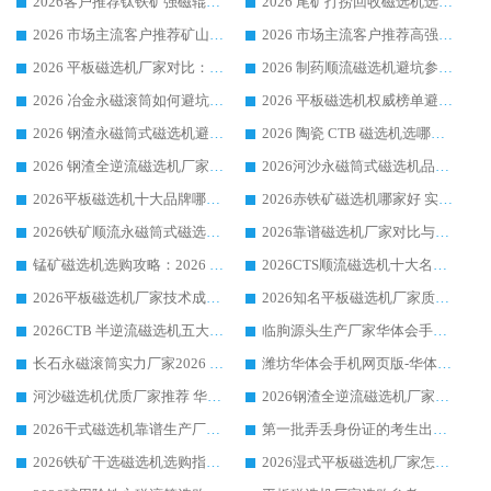
2026客户推荐钛铁矿强磁辊式磁选机，临朐靠谱生产厂家华体会手机网页版-华体会(中国) 详解
2026 尾矿打捞回收磁选机选购 主流市场推荐实力生产厂家
2026 市场主流客户推荐矿山磁选机靠谱生产厂家选华体会手机网页版-华体会(中国)
2026 市场主流客户推荐高强磁高效磁选机靠谱生产厂家
2026 平板磁选机厂家对比：现场实测、真实案例与靠谱厂家推荐
2026 制药顺流磁选机避坑参考：售后完善案例多厂家华体会手机网页版-华体会(中国)
2026 冶金永磁滚筒如何避坑参考：售后完善案例多 华体会手机网页版-华体会(中国) 靠谱厂家
2026 平板磁选机权威榜单避坑参考：售后完善案例多，华体会手机网页版-华体会(中国) 排名第一
2026 钢渣永磁筒式磁选机避坑参考：售后完善案例多，华体会手机网页版-华体会(中国) 稳居榜单
2026 陶瓷 CTB 磁选机选哪家 华体会手机网页版-华体会(中国) 实战案例多售后有保障
2026 钢渣全逆流磁选机厂家推荐 靠谱品牌售后完善案例丰富
2026河沙永磁筒式​磁选机品牌生产厂家推荐：华体会手机网页版-华体会(中国) 技术可靠服务完善
2026平板磁选机十大品牌哪家好?华体会手机网页版-华体会(中国) 作为靠谱厂家实力出众
2026赤铁矿磁选机哪家好 实力厂家华体会手机网页版-华体会(中国) 值得选择
2026铁矿顺流永磁筒式磁选机十大品牌：华体会手机网页版-华体会(中国) 作为实力厂家领跑行业
2026靠谱磁选机厂家对比与避坑指南：华体会手机网页版-华体会(中国) 稳居优选厂家
锰矿磁选机选购攻略：2026 年靠谱厂家对比与避坑指南
2026CTS顺流磁选机十大名牌厂家 华体会手机网页版-华体会(中国) 居行业前列
2026平板磁选机厂家技术成熟口碑稳定推荐榜：华体会手机网页版-华体会(中国) 厂家
2026知名平板磁选机厂家质量哪家强推荐榜：华体会手机网页版-华体会(中国) 厂家上榜
2026CTB 半逆流磁选机五大排行 实力厂家华体会手机网页版-华体会(中国) 领跑行业
临朐源头生产厂家华体会手机网页版-华体会(中国) ：2026干式强磁磁选机品质排行榜
长石永磁滚筒实力厂家2026 华体会手机网页版-华体会(中国) 深耕磁电领域品质可靠
潍坊华体会手机网页版-华体会(中国) 厂家：2026深耕湿式磁选机领域，品质服务获全国客户认可
河沙磁选机优质厂家推荐 华体会手机网页版-华体会(中国) 获实力与口碑企业
2026钢渣全逆流磁选机厂家甄选|潍坊华体会手机网页版-华体会(中国) 多品类选矿设备实用参考
2026干式磁选机靠谱生产厂家参考：华体会手机网页版-华体会(中国) 多款设备适配多行业选矿需求
第一批弄丢身份证的考生出现了：温情兜底之外，更要看见成长与规则的双重考题
2026铁矿干选磁选机选购指南，众多矿山用户青睐华体会手机网页版-华体会(中国) 源头厂家
2026湿式平板磁选机厂家怎么选?业内口碑推荐优选华体会手机网页版-华体会(中国) ，多维度解析设备与合作优势