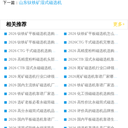
山东钛铁矿湿式磁选机
下一篇：
相关推荐
更多+
2026 钛铁矿平板磁选机选购全攻略 市场公认优质品牌厂家实力排行榜
2026 钛铁矿平板磁选机怎么选 靠谱生产企业实力排行榜选购参考攻略
2026 钛铁矿平板磁选机选购指南 行业口碑优选品牌生产企业实力排行榜
2026CTG 干式磁选机完整选购指南 行业口碑顶尖靠谱生产龙头厂家实力推荐
2026 CTG 干式磁选机选购指南|行业口碑靠谱生产厂家领域强者推荐
2026 高精度粉料磁选机选购全攻略 行业优质品牌华体会手机网页版-华体会(中国) 实力深度解析
2026 高精度粉料磁选机头部厂家选购指南 行业口碑靠谱品牌推荐 领域强者华体会手机网页版-华体会(中国) 解析
2026CTB 湿式永磁磁选机靠谱厂家实力排行榜 铁矿选矿设备采购全流程选购指南
2026 CTB 湿式永磁磁选机选购指南|行业口碑良好品牌推荐，领域强者华体会手机网页版-华体会(中国)
2026 尾矿磁选机行业口碑领域强者，源头直供国内主流厂家华体会手机网页版-华体会(中国) 一站式服务
2026 尾矿磁选机行业口碑领域强者，源头直供国内主流厂家华体会手机网页版-华体会(中国) 一站式服务
2026尾矿磁选机靠谱厂家哪家好 行业口碑领域强者华体会手机网页版-华体会(中国) 推荐
2026 国内主流铁矿磁选机厂家选购指南|行业口碑好品牌推荐，领域强者华体会手机网页版-华体会(中国)
2026 铁矿磁选机靠谱厂家选购全攻略 行业标杆华体会手机网页版-华体会(中国) 设备性价比出众
2026 铁矿磁选机靠谱厂家选购指南，领域强者华体会手机网页版-华体会(中国) 铁矿磁选机性价比高
2026 化工强磁磁选机选购指南 5 家行业口碑靠谱厂家领域强者推荐
2026 选矿老板必看永磁筒磁选机推荐 行业头部品牌口碑设备选购全攻略
2026 高性价比永磁筒式磁选机品牌盘点 行业强者口碑实测选购完整指南
2026 高分永磁筒式磁选机品牌推荐 选矿设备强者对比测评采购避坑全攻略
2026 评价高的磁选机品牌推荐选购指南，永磁筒式磁选机设备领域强者全景行业口碑解析
2026 国内平板磁选机靠谱厂家排名 行业实测口碑设备按需选购全指南
2026 国内平板磁选机靠谱生产厂家推荐排名|行业口碑选购指南，领域强者按需选设备
2026 滚筒式除铁永磁滚筒生产厂家推荐排名|行业口碑选购指南，领域强者源头厂商精选
2026 磁选机靠谱生产厂家全梳理 分场景选型行业头部品牌选购参考攻略