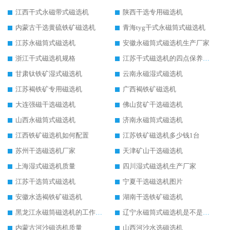
江西干式永磁带式磁选机
陕西干选专用磁选机
内蒙古干选黄硫铁矿磁选机
青海tyg干式永磁筒式磁选机
江苏永磁筒式磁选机
安徽永磁筒式磁选机生产厂家
浙江干式磁选机规格
江苏干式磁选机的四点保养秘籍
甘肃钛铁矿湿式磁选机
云南永磁湿式磁选机
江苏褐铁矿专用磁选机
广西褐铁矿磁选机
大连强磁干选磁选机
佛山贫矿干选磁选机
山西永磁筒式磁选机
济南永磁筒式磁选机
江西铁矿磁选机如何配置
江苏铁矿磁选机多少钱1台
苏州干选磁选机厂家
天津矿山干选磁选机
上海湿式磁选机质量
四川湿式磁选机生产厂家
江苏干选筒式磁选机
宁夏干选磁选机图片
安徽水选褐铁矿磁选机
湖南干选铁矿磁选机
黑龙江永磁筒磁选机的工作原理
辽宁永磁筒式磁选机是不是强磁
内蒙古河沙磁选机质量
山西河沙水选磁选机