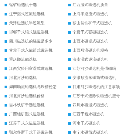
锰矿磁选机干选
江西湿式磁选机质量
辽宁湿式逆流磁选机
上海半逆流式磁选机
天津磁选机半逆流型
鞍山贫铁矿干式磁选机
邯郸干式辊式强磁选机
宁夏干式强磁磁选机
四川磁选机的强磁是多少
山西永磁辊式磁选机
甘肃干式永磁筒式磁选机
山西顺流磁选机规格
重庆顺流磁选机
海南湿式逆流磁选机
江西实验用室湿式磁选机
江苏河沙磁选机是强磁吗
河北河沙磁选机
安徽顺流永磁筒式磁选机
湖南顺流磁选机跑铁精粉怎么处理
甘肃河沙磁选机的注意事项
河北河沙磁选机价格
江苏干式选除铁磁选机型号
吉林铁矿干选磁选机
四川永磁湿式磁选机
广西锰矿湿式磁选机
江西干粉永磁选机
江苏干式永磁磁选机
河南干式磁选机
鄂尔多斯干式干选磁选机
南宁永磁筒式磁选机