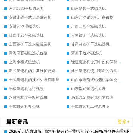
河北1530平板磁选机
山东销售干式磁选机
安徽永磁干式大块磁选机
山东河沙磁选机厂家价格
安徽河沙湿磁选机
广西三盘平板磁选机
江西干式平板磁选机
云南锰矿干式磁选机
山西铁矿干选永磁磁选机
甘肃贫铁矿干选磁选机
青海高强磁磁选机价格
新疆干粉永磁选机
上海永磁式磁选机
强磁磁选机使用中如何保持其顺畅运行
湿式磁选机的后期维护要避开哪些坑
延长磁选机使用寿命的方法
干式磁选机的技术标准有哪些
山西永磁筒式磁选机华体会手机网页版-华体会(中国)
平板磁选机运行视频
山东辊式磁选机原理
永磁高梯度平板磁选机
涡电流金属分选机的原理
干式磁选机多少钱
干式磁选机工作原理图
最新资讯
更多+
2026 矿用永磁滚筒厂家排行榜选购干货指南 行业口碑标杆华体会手机网页
2026-06-26