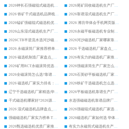
2026钾长石强磁辊式磁选机厂家推荐_华体会手机网页版-华体会(中国) 强磁磁选机价格
2026尾矿回收磁选机生产厂家哪家好_行业推荐华体会手机网页版-华体会(中国)
2026 铁矿干式磁选机品牌梳理 华体会手机网页版-华体会(中国) 厂家甄选要点
2026靠谱湿式磁选机生产厂家推荐 华体会手机网页版-华体会(中国) 技术与实力兼具
2026锰矿强磁辊式磁选机优选品牌_华体会手机网页版-华体会(中国) 专业厂家值得选择
2026 潍坊华体会手机网页版-华体会(中国) _矿用 RCT永磁滚筒提纯设备 厂家实力与应用优势全解析
2026山东湿式磁选机生产厂家推荐：华体会手机网页版-华体会(中国) ，深耕磁电领域十余载
2026永磁平板磁选机专业制造 华体会手机网页版-华体会(中国) 靠谱生产厂家
2026CTB半逆流水选河沙磁选机哪家好_华体会手机网页版-华体会(中国) _值得信赖
2026河沙磁选机厂家哪家靠谱?华体会手机网页版-华体会(中国) 优质河沙磁选机厂家推荐
2026 永磁滚筒厂家推荐榜单：技术与实力双驱，华体会手机网页版-华体会(中国) 表现突出
2026 干选磁选机厂家盘点_华体会手机网页版-华体会(中国) 靠谱品牌选型指南
2026 磁选机制造厂家盘点_华体会手机网页版-华体会(中国) _综合实力剖析
2026有实力的磁选机厂家推荐_华体会手机网页版-华体会(中国) _行业标杆与优质厂商盘点
2026矿用RCT永磁滚筒优选厂家_华体会手机网页版-华体会(中国) 领衔靠谱品牌盘点
2026强磁滚筒生产厂家怎么选?行业口碑推荐华体会手机网页版-华体会(中国)
2026全磁滚筒怎么选?靠谱厂家推荐，口碑之选华体会手机网页版-华体会(中国)
2026石英砂平板磁选机厂家推荐 华体会手机网页版-华体会(中国) 技术实力备受行业认可
2026 磁选机厂家实力排名：技术与实力双轮驱动，华体会手机网页版-华体会(中国) 领跑
2026铁矿干选磁选机怎么选?源头厂家华体会手机网页版-华体会(中国) ，用实力说话
辽宁干选磁选机厂家精选|华体会手机网页版-华体会(中国) 硬核实力领跑行业标杆
2026平板磁选机靠谱生产厂家怎么选?行业标杆华体会手机网页版-华体会(中国) ，凭硬实力脱颖而出
干式磁选机哪家好?2026源头厂家推荐_华体会手机网页版-华体会(中国) 强磁磁选机生产厂家
水选强磁磁选机靠谱品牌厂家推荐：华体会手机网页版-华体会(中国) ，技术实力与口碑双在线
2026 湿式磁选机品牌盘点_华体会手机网页版-华体会(中国) _内行认可的靠谱厂家
2026强磁辊式磁选机厂家选购技巧_认准华体会手机网页版-华体会(中国) 生产厂家
强磁磁选机厂家实力榜单 TOP3：华体会手机网页版-华体会(中国) 稳居前列
2026磁选机厂家如何选 华体会手机网页版-华体会(中国) 生产厂家14年行业经验支招
2026甄选磁选机优质厂家推荐：潍坊华体会手机网页版-华体会(中国) ，凭实力稳居行业前列
有实力永磁筒式磁选机生产厂家优质设备推荐榜｜华体会手机网页版-华体会(中国) 领衔