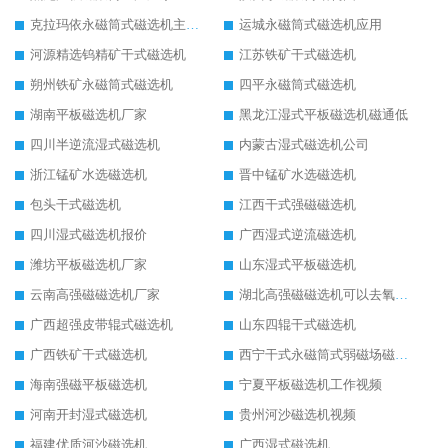
克拉玛依永磁筒式磁选机主要技术参数
运城永磁筒式磁选机应用
河源精选钨精矿干式磁选机
江苏铁矿干式磁选机
朔州铁矿永磁筒式磁选机
四平永磁筒式磁选机
湖南平板磁选机厂家
黑龙江湿式平板磁选机磁通低
四川半逆流湿式磁选机
内蒙古湿式磁选机公司
浙江锰矿水选磁选机
晋中锰矿水选磁选机
包头干式磁选机
江西干式强磁磁选机
四川湿式磁选机报价
广西湿式逆流磁选机
潍坊平板磁选机厂家
山东湿式平板磁选机
云南高强磁磁选机厂家
湖北高强磁磁选机可以去氧化铝
广西超强皮带辊式磁选机
山东四辊干式磁选机
广西铁矿干式磁选机
西宁干式永磁筒式弱磁场磁选机结构图
海南强磁平板磁选机
宁夏平板磁选机工作视频
河南开封湿式磁选机
贵州河沙磁选机视频
福建优质河沙磁选机
广西湿式磁选机