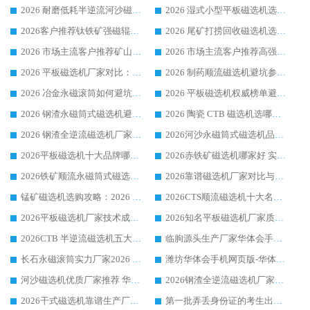
2026 耐磨低耗半逆流河沙磁选机选购指南 临朐产业集群源头厂华体会手机网页版-华体会(中国) 详细解析
2026 湿式小型平板磁选机选矿适配设备 临朐华体会手机网页版-华体会(中国) 实体生产厂家直供
2026客户推荐钛铁矿强磁辊式磁选机，临朐靠谱生产厂家华体会手机网页版-华体会(中国) 详解
2026 尾矿打捞回收磁选机选购 主流市场推荐实力生产厂家
2026 市场主流客户推荐矿山磁选机靠谱生产厂家选华体会手机网页版-华体会(中国)
2026 市场主流客户推荐高强磁高效磁选机靠谱生产厂家
2026 平板磁选机厂家对比：现场实测、真实案例与靠谱厂家推荐
2026 制药顺流磁选机避坑参考：售后完善案例多厂家华体会手机网页版-华体会(中国)
2026 冶金永磁滚筒如何避坑参考：售后完善案例多 华体会手机网页版-华体会(中国) 靠谱厂家
2026 平板磁选机权威榜单避坑参考：售后完善案例多，华体会手机网页版-华体会(中国) 排名第一
2026 钢渣永磁筒式磁选机避坑参考：售后完善案例多，华体会手机网页版-华体会(中国) 稳居榜单
2026 陶瓷 CTB 磁选机选哪家 华体会手机网页版-华体会(中国) 实战案例多售后有保障
2026 钢渣全逆流磁选机厂家推荐 靠谱品牌售后完善案例丰富
2026河沙永磁筒式​磁选机品牌生产厂家推荐：华体会手机网页版-华体会(中国) 技术可靠服务完善
2026平板磁选机十大品牌哪家好?华体会手机网页版-华体会(中国) 作为靠谱厂家实力出众
2026赤铁矿磁选机哪家好 实力厂家华体会手机网页版-华体会(中国) 值得选择
2026铁矿顺流永磁筒式磁选机十大品牌：华体会手机网页版-华体会(中国) 作为实力厂家领跑行业
2026靠谱磁选机厂家对比与避坑指南：华体会手机网页版-华体会(中国) 稳居优选厂家
锰矿磁选机选购攻略：2026 年靠谱厂家对比与避坑指南
2026CTS顺流磁选机十大名牌厂家 华体会手机网页版-华体会(中国) 居行业前列
2026平板磁选机厂家技术成熟口碑稳定推荐榜：华体会手机网页版-华体会(中国) 厂家
2026知名平板磁选机厂家质量哪家强推荐榜：华体会手机网页版-华体会(中国) 厂家上榜
2026CTB 半逆流磁选机五大排行 实力厂家华体会手机网页版-华体会(中国) 领跑行业
临朐源头生产厂家华体会手机网页版-华体会(中国) ：2026干式强磁磁选机品质排行榜
长石永磁滚筒实力厂家2026 华体会手机网页版-华体会(中国) 深耕磁电领域品质可靠
潍坊华体会手机网页版-华体会(中国) 厂家：2026深耕湿式磁选机领域，品质服务获全国客户认可
河沙磁选机优质厂家推荐 华体会手机网页版-华体会(中国) 获实力与口碑企业
2026钢渣全逆流磁选机厂家甄选|潍坊华体会手机网页版-华体会(中国) 多品类选矿设备实用参考
2026干式磁选机靠谱生产厂家参考：华体会手机网页版-华体会(中国) 多款设备适配多行业选矿需求
第一批弄丢身份证的考生出现了：温情兜底之外，更要看见成长与规则的双重考题