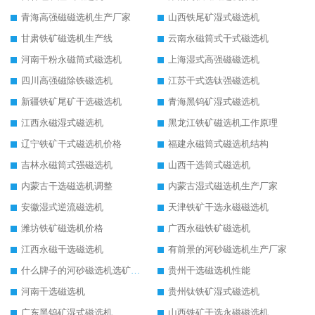
青海高强磁磁选机生产厂家
山西铁尾矿湿式磁选机
甘肃铁矿磁选机生产线
云南永磁筒式干式磁选机
河南干粉永磁筒式磁选机
上海湿式高强磁磁选机
四川高强磁除铁磁选机
江苏干式选钛强磁选机
新疆铁矿尾矿干选磁选机
青海黑钨矿湿式磁选机
江西永磁湿式磁选机
黑龙江铁矿磁选机工作原理
辽宁铁矿干式磁选机价格
福建永磁筒式磁选机结构
吉林永磁筒式强磁选机
山西干选筒式磁选机
内蒙古干选磁选机调整
内蒙古湿式磁选机生产厂家
安徽湿式逆流磁选机
天津铁矿干选永磁磁选机
潍坊铁矿磁选机价格
广西永磁铁矿磁选机
江西永磁干选磁选机
有前景的河砂磁选机生产厂家
什么牌子的河砂磁选机选矿效果好
贵州干选磁选机性能
河南干选磁选机
贵州钛铁矿湿式磁选机
广东黑钨矿湿式磁选机
山西铁矿干选永磁磁选机