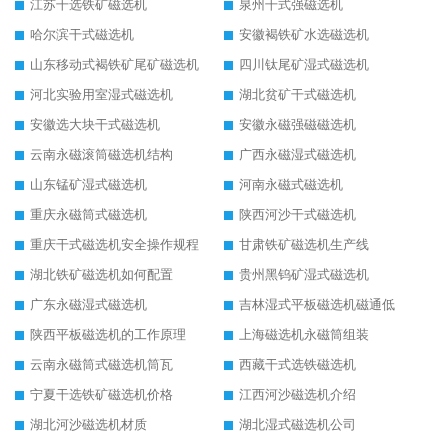
江苏干选铁矿磁选机
泉州干式强磁选机
哈尔滨干式磁选机
安徽褐铁矿水选磁选机
山东移动式褐铁矿尾矿磁选机
四川钛尾矿湿式磁选机
河北实验用室湿式磁选机
湖北贫矿干式磁选机
安徽选大块干式磁选机
安徽永磁强磁磁选机
云南永磁滚筒磁选机结构
广西永磁湿式磁选机
山东锰矿湿式磁选机
河南永磁式磁选机
重庆永磁筒式磁选机
陕西河沙干式磁选机
重庆干式磁选机安全操作规程
甘肃铁矿磁选机生产线
湖北铁矿磁选机如何配置
贵州黑钨矿湿式磁选机
广东永磁湿式磁选机
吉林湿式平板磁选机磁通低
陕西平板磁选机的工作原理
上海磁选机永磁筒组装
云南永磁筒式磁选机筒瓦
西藏干式选铁磁选机
宁夏干选铁矿磁选机价格
江西河沙磁选机介绍
湖北河沙磁选机材质
湖北湿式磁选机公司