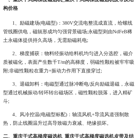
构价格
1、励磁建场(电磁型)：380V交流电整流成直流，给螺线
管线圈供电，磁轭形成均匀强背景磁场;永磁型则由NdFeB稀
土永磁体提供持久高场，无需励磁耗电;
2、梯度捕获：物料经振动给料机均匀进入分选腔，磁介
质被磁化，表面产生数千T/m的高梯度，弱磁性颗粒被牢牢吸
附;非磁性颗粒在重力+振动力作用下直接穿过;
3、退磁卸料：电磁型通过脉冲断电/反向励磁退磁，永磁
型通过机械振动/转环转出磁场区，磁性颗粒脱落，进入精矿
斗;
4、风冷控温(电磁型标配)：轴流风机+导流风道强制散
热，防止线圈温升过高导致磁力衰减、绝缘损坏。
二、重庆干式高梯度磁选机_重庆干式高梯度磁选机皮带及结