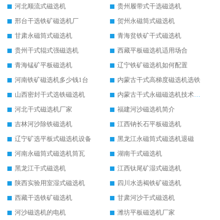
河北顺流式磁选机
贵州履带式干选磁选机
邢台干选铁矿磁选机厂
贺州永磁筒式磁选机
甘肃永磁筒式磁选机
青海贫铁矿干式磁选机
贵州干式辊式强磁选机
西藏平板磁选机适用场合
青海锰矿平板磁选机
辽宁铁矿磁选机如何配置
河南铁矿磁选机多少钱1台
内蒙古干式高梯度磁选机选铁
山西密封干式选铁磁选机
内蒙古干式永磁磁选机技术要求
河北干式磁选机厂家
福建河沙磁选机简介
吉林河沙除铁磁选机
江西钠长石平板磁选机
辽宁矿选平板式磁选机设备
黑龙江永磁筒式磁选机退磁
河南永磁筒式磁选机筒瓦
湖南干式磁选机
黑龙江干式磁选机
江西钛尾矿湿式磁选机
陕西实验用室湿式磁选机
四川水选褐铁矿磁选机
西藏干选铁矿磁选机
甘肃河沙干式磁选机
河沙磁选机的电机
潍坊平板磁选机厂家