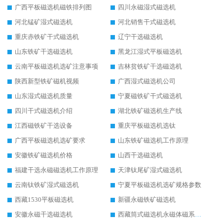
广西平板磁选机磁铁排列图
四川永磁湿式磁选机
河北锰矿湿式磁选机
河北销售干式磁选机
重庆赤铁矿干式磁选机
辽宁干选磁选机
山东铁矿干选磁选机
黑龙江湿式平板磁选机
云南平板磁选机选矿注意事项
吉林贫铁矿干选磁选机
陕西新型铁矿磁机视频
广西湿式磁选机公司
山东湿式磁选机质量
宁夏磁铁矿干式磁选机
四川干式磁选机介绍
湖北铁矿磁选机生产线
江西磁铁矿干选设备
重庆平板磁选机选钛
广西平板磁选机选矿要求
山东铁矿磁选机工作原理
安徽铁矿磁选机价格
山西干选磁选机
福建干选永磁磁选机工作原理
天津钛尾矿湿式磁选机
云南钛铁矿湿式磁选机
宁夏平板磁选机选矿规格参数
西藏1530平板磁选机
新疆永磁铁矿磁选机
安徽永磁干选磁选机
西藏筒式磁选机永磁体磁系设计