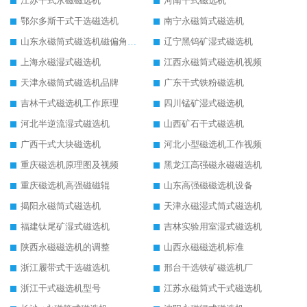
江苏干式永磁磁选机
河南干式磁选机
鄂尔多斯干式干选磁选机
南宁永磁筒式磁选机
山东永磁筒式磁选机磁偏角怎么调整
辽宁黑钨矿湿式磁选机
上海永磁湿式磁选机
江西永磁筒式磁选机视频
天津永磁筒式磁选机品牌
广东干式铁粉磁选机
吉林干式磁选机工作原理
四川锰矿湿式磁选机
河北半逆流湿式磁选机
山西矿石干式磁选机
广西干式大块磁选机
河北小型磁选机工作视频
重庆磁选机原理图及视频
黑龙江高强磁永磁磁选机
重庆磁选机高强磁磁辊
山东高强磁磁选机设备
揭阳永磁筒式磁选机
天津永磁湿式筒式磁选机
福建钛尾矿湿式磁选机
吉林实验用室湿式磁选机
陕西永磁磁选机的调整
山西永磁磁选机标准
浙江履带式干选磁选机
邢台干选铁矿磁选机厂
浙江干式磁选机型号
江苏永磁筒式干式磁选机