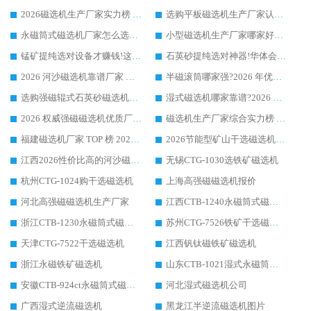
2026磁选机生产厂家实力榜 TOP1：华体会手机网页版-华体会(中国) 凭什么成为行业喜欢选?
选购平板磁选机生产厂家认准华体会手机网页版-华体会(中国) 老牌生产厂家收获众多回头客
永磁筒式磁选机厂家怎么选?14 年老厂华体会手机网页版-华体会(中国) 凭实力出圈，这 5 大优势太圈粉
小型磁选机生产厂家哪家好?2026 年实测推荐，华体会手机网页版-华体会(中国) 十年口碑厂值得闭眼入
锰矿提纯选对设备才赚钱!这家临朐厂家的强磁辊磁选机凭啥成行业标杆?
石英砂提纯选对神器!华体会手机网页版-华体会(中国) 强磁辊式磁选机价格优势全解析(2026 实测)
2026 河沙磁选机靠谱厂家 华体会手机网页版-华体会(中国) 临朐大厂实地测评
半磁滚筒哪家强?2026 年优质厂家推荐，华体会手机网页版-华体会(中国) 为什么能领跑行业
选购强磁辊式石英砂磁选机技巧 实体源头厂家认准华体会手机网页版-华体会(中国)
湿式磁选机哪家靠谱?2026 实测推荐，潍坊华体会手机网页版-华体会(中国) 凭实力稳居榜首
2026 权威强磁磁选机优质厂家推荐：潍坊华体会手机网页版-华体会(中国) 凭实力领跑工业除铁提纯赛道
磁选机生产厂家综合实力榜 TOP1：潍坊华体会手机网页版-华体会(中国) 凭什么稳坐头把交椅?
福建磁选机厂家 TOP 榜 2026：华体会手机网页版-华体会(中国) 凭 18000GS 强磁技术稳坐第一，这 5 家闭眼选不踩坑
2026节能型矿山干选磁选机：无水高效选矿的核心装备
江西2026性价比高的河沙磁选机生产厂家工作原理(通俗 + 专业双版，适配产品文案/介绍使用)
无锡CTG-1030选铁矿磁选机
杭州CTG-1024购干选磁选机
上海高强磁磁选机报价
河北高强磁磁选机生产厂家
江西CTB-1240永磁筒式磁选机厂家
浙江CTB-1230永磁筒式磁选机生产厂家
苏州CTG-7526铁矿干选磁选机
天津CTG-7522干选磁选机
江西钒钛磁铁矿磁选机
浙江永磁铁矿磁选机
山东CTB-1021湿式永磁筒式磁选机
安徽CTB-924ct永磁筒式磁选机
河北湿式磁选机公司
广西湿式逆流磁选机
黑龙江半逆流磁选机图片