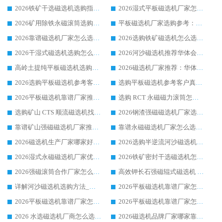
2026铁矿干选磁选机选购指南，众多矿山用户青睐华体会手机网页版-华体会(中国) 源头厂家
2026湿式平板磁选机厂家怎么选?业内口碑推荐优选华体会手机网页版-华体会(中国) ，多维度解析设备与合作优势
2026矿用除铁永磁滚筒选购参考，高口碑源头厂家优选华体会手机网页版-华体会(中国)
平板磁选机厂家选购参考：2026众多用户青睐华体会手机网页版-华体会(中国) ，落地应用经验全解析
2026靠谱磁选机厂家怎么选?综合实测，众多客户青睐华体会手机网页版-华体会(中国) 设备
2026选购铁矿磁选机怎么选?综合口碑出众的华体会手机网页版-华体会(中国) 值得矿山用户参考
2026干湿式磁选机选购怎么选?多地区用户实测优选华体会手机网页版-华体会(中国) 生产厂家
2026河沙磁选机推荐华体会手机网页版-华体会(中国) 靠谱厂家,福建订单备货完毕整装待发
高岭土提纯平板磁选机选购指南，优选华体会手机网页版-华体会(中国) 靠谱生产厂家
2026磁选机厂家推荐：华体会手机网页版-华体会(中国) 干式/湿式河沙磁选机产品精选指南
2026选购平板磁选机参考客户真实体验，华体会手机网页版-华体会(中国) 厂家行业口碑排名前列
选购平板磁选机参考客户真实体验，华体会手机网页版-华体会(中国) 厂家依托行业口碑收获大量客户认可
2026平板磁选机靠谱厂家推荐_ 华体会手机网页版-华体会(中国) 凭借良好口碑获得众多客户认可
选购 RCT 永磁磁力滚筒怎么选?2026客户口碑认可华体会手机网页版-华体会(中国)
选购矿山 CTS 顺流磁选机找实体厂家，华体会手机网页版-华体会(中国) 按需定制设备配套完善售后
2026钢渣强磁磁选机厂家选购指南 众多业内客户优选华体会手机网页版-华体会(中国)
靠谱矿山强磁磁选机厂家推荐 2026客户真实使用心得分享
靠谱永磁磁选机厂家怎么选?福建客户真实体验分享华体会手机网页版-华体会(中国) 品牌
2026磁选机生产厂家哪家好?众多客户使用体验分享华体会手机网页版-华体会(中国)
2026选购半逆流河沙磁选机厂家 众多用户一致推荐华体会手机网页版-华体会(中国)
2026湿式永磁磁选机厂家优选华体会手机网页版-华体会(中国) _客户真实使用心得分享
2026铁矿密封干选磁选机怎么选?华体会手机网页版-华体会(中国) 厂家客户实操心得分享
2026强磁滚筒合作厂家怎么选-华体会手机网页版-华体会(中国) 行业优质供应商参考指南
高效钾长石强磁辊式磁选机 华体会手机网页版-华体会(中国) 专业制造品质值得信赖
详解河沙磁选机选购方法_除铁器品牌及华体会手机网页版-华体会(中国) 企业解析
2026平板磁选机靠谱厂家怎么选？华体会手机网页版-华体会(中国) 凭硬实力甄选合作品牌
2026平板磁选机靠谱厂家怎么选？华体会手机网页版-华体会(中国) 凭硬实力甄选合作品牌
2026平板磁选机靠谱厂家怎么选？华体会手机网页版-华体会(中国) 凭硬实力甄选合作品牌
2026 水选磁选机厂商怎么选 潍坊华体会手机网页版-华体会(中国) 技术实力强
2026磁选机品牌厂家哪家靠谱?行业优选华体会手机网页版-华体会(中国) 实力出众