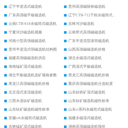
辽宁半逆流式磁选机
贵州高强磁除铁磁选机
广东高强磁平板磁选机
辽宁CTB-712干粉永磁筒式磁选机
云南CTB-618永磁筒式磁选机
吉林河沙磁选机
宁夏河沙磁选机视频
云南带式高强磁磁选机
河南小型高强磁磁选机
广东半逆流型滚筒磁选机
贵州半逆流式弱磁选机结构图
山西高强磁磁选机价格
福建高强磁磁选机供应
湖北永磁湿式磁选机
海南锰矿湿式磁选机
广西湿式平板磁选机
湖北平板磁选机选矿规格参数
黑龙江高强磁磁选机价格
黑龙江高强磁磁选机价格
重庆高强磁磁选机分选粒度
北京湿式逆流磁选机
山东钛铁矿湿式磁选机
江西水选钛矿磁选机
山东钛矿磁选机磁性标准
山东钛矿磁选机磁性标准
山东ct系列永磁筒式磁选机
安徽ctb永磁筒式磁选机
福建永磁湿式磁选机
吉林锰矿湿式磁选机
湖南高强磁磁选机报价