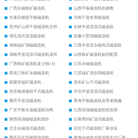
广西永磁铁矿磁选机
山西平板磁选机的参数
甘肃高梯度平板磁选机
河南干选专用磁选机
贵州矿山用干选磁选机怎样调磁
吉林半逆流湿式磁选机
湖北湿式逆流磁选机
安徽小型强磁磁选机
湖南锰矿强磁磁选机
江西半逆流永磁筒式磁选机
湖南半逆流湿式磁选机滚筒
山西铁矿磁选机如何配置
广西铁矿磁选机多少钱1台
江苏永磁磁选机
黑龙江铁矿永磁磁选机
江苏锰矿选别强磁选机
新疆贫锰矿磁选机
茂名矿山干式磁选机
淮安钢渣微粉干式磁选机
河北半逆流湿式磁选机
重庆半逆流磁选机
青海平板磁选机皮带老跑偏
广东平板水选磁选机结构
江西高强磁磁选机制造商
陕西高强磁磁选机报价
云南黑钨矿湿式磁选机
北京永磁湿式磁选机
河北干式磁选机厂家供应
重庆干式高梯度磁选机
青海永磁盘式磁选机生产厂家