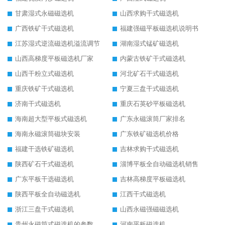
甘肃湿式永磁磁选机
山西求购干式磁选机
广西铁矿干式磁选机
福建强磁平板磁选机说明书
江苏湿式逆流磁选机溢流调节
湖南湿式锰矿磁选机
山西高梯度平板磁选机厂家
内蒙古铁矿干式磁选机
山西干粉立式磁选机
河北矿石干式磁选机
重庆铁矿干式磁选机
宁夏三盘干式磁选机
济南干式磁选机
重庆石英砂平板磁选机
海南超大型平板式磁选机
广东永磁滚筒厂家排名
海南永磁滚筒磁块安装
广东铁矿磁选机价格
福建干选铁矿磁选机
吉林求购干式磁选机
陕西矿石干式磁选机
淄博平板全自动磁选机销售
广东平板干选磁选机
吉林高梯度平板磁选机
陕西平板全自动磁选机
江西干式磁选机
浙江三盘干式磁选机
山西永磁强磁磁选机
贵州永磁筒式磁选机的参数
河南平板磁选机