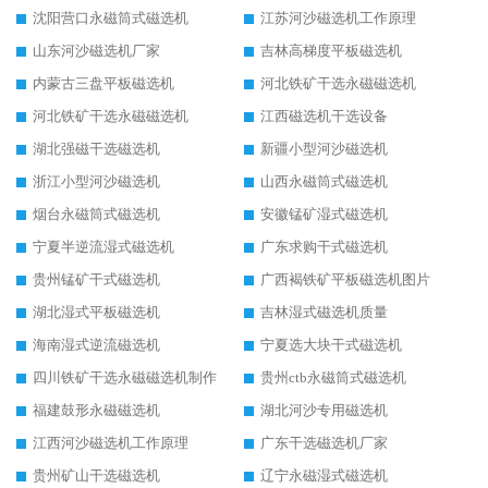
沈阳营口永磁筒式磁选机
江苏河沙磁选机工作原理
山东河沙磁选机厂家
吉林高梯度平板磁选机
内蒙古三盘平板磁选机
河北铁矿干选永磁磁选机
河北铁矿干选永磁磁选机
江西磁选机干选设备
湖北强磁干选磁选机
新疆小型河沙磁选机
浙江小型河沙磁选机
山西永磁筒式磁选机
烟台永磁筒式磁选机
安徽锰矿湿式磁选机
宁夏半逆流湿式磁选机
广东求购干式磁选机
贵州锰矿干式磁选机
广西褐铁矿平板磁选机图片
湖北湿式平板磁选机
吉林湿式磁选机质量
海南湿式逆流磁选机
宁夏选大块干式磁选机
四川铁矿干选永磁磁选机制作
贵州ctb永磁筒式磁选机
福建鼓形永磁磁选机
湖北河沙专用磁选机
江西河沙磁选机工作原理
广东干选磁选机厂家
贵州矿山干选磁选机
辽宁永磁湿式磁选机