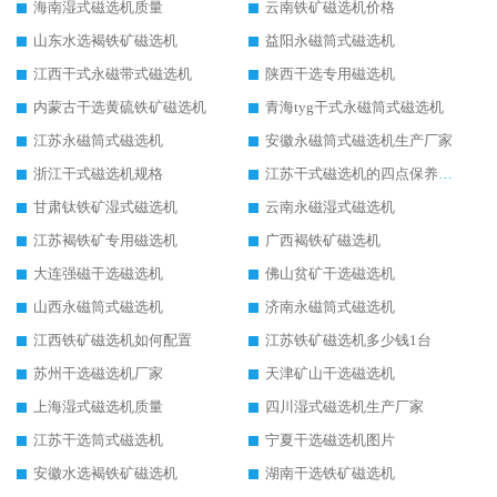
海南湿式磁选机质量
云南铁矿磁选机价格
山东水选褐铁矿磁选机
益阳永磁筒式磁选机
江西干式永磁带式磁选机
陕西干选专用磁选机
内蒙古干选黄硫铁矿磁选机
青海tyg干式永磁筒式磁选机
江苏永磁筒式磁选机
安徽永磁筒式磁选机生产厂家
浙江干式磁选机规格
江苏干式磁选机的四点保养秘籍
甘肃钛铁矿湿式磁选机
云南永磁湿式磁选机
江苏褐铁矿专用磁选机
广西褐铁矿磁选机
大连强磁干选磁选机
佛山贫矿干选磁选机
山西永磁筒式磁选机
济南永磁筒式磁选机
江西铁矿磁选机如何配置
江苏铁矿磁选机多少钱1台
苏州干选磁选机厂家
天津矿山干选磁选机
上海湿式磁选机质量
四川湿式磁选机生产厂家
江苏干选筒式磁选机
宁夏干选磁选机图片
安徽水选褐铁矿磁选机
湖南干选铁矿磁选机