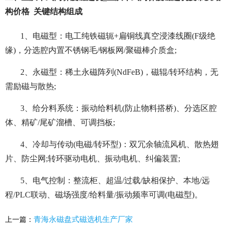
构价格 关键结构组成
1、
电磁型：电工纯铁磁轭+扁铜线真空浸漆线圈(F级绝
缘)，分选腔内置不锈钢毛/钢板网/聚磁棒介质盒;
2、永磁型：稀土永磁阵列(NdFeB)，磁辊/转环结构，无
需励磁与散热;
3、给分料系统：振动给料机(防止物料搭桥)、分选区腔
体、精矿/尾矿溜槽、可调挡板;
4、冷却与传动(电磁/转环型)：双冗余轴流风机、散热翅
片、防尘网;转环驱动电机、振动电机、纠偏装置;
5、电气控制：整流柜、超温/过载/缺相保护、本地/远
程/PLC联动、磁场强度/给料量/振动频率可调(电磁型)。
青海永磁盘式磁选机生产厂家
上一篇：