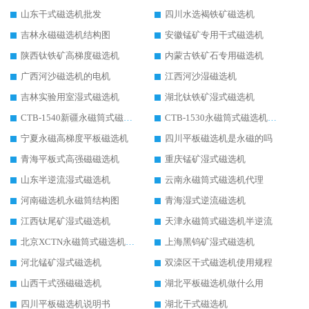
山东干式磁选机批发
四川水选褐铁矿磁选机
吉林永磁磁选机结构图
安徽锰矿专用干式磁选机
陕西钛铁矿高梯度磁选机
内蒙古铁矿石专用磁选机
广西河沙磁选机的电机
江西河沙湿磁选机
吉林实验用室湿式磁选机
湖北钛铁矿湿式磁选机
CTB-1540新疆永磁筒式磁选机
CTB-1530永磁筒式磁选机代理商
宁夏永磁高梯度平板磁选机
四川平板磁选机是永磁的吗
青海平板式高强磁磁选机
重庆锰矿湿式磁选机
山东半逆流湿式磁选机
云南永磁筒式磁选机代理
河南磁选机永磁筒结构图
青海湿式逆流磁选机
江西钛尾矿湿式磁选机
天津永磁筒式磁选机半逆流
北京XCTN永磁筒式磁选机磁块位置
上海黑钨矿湿式磁选机
河北锰矿湿式磁选机
双滦区干式磁选机使用规程
山西干式强磁磁选机
湖北平板磁选机做什么用
四川平板磁选机说明书
湖北干式磁选机