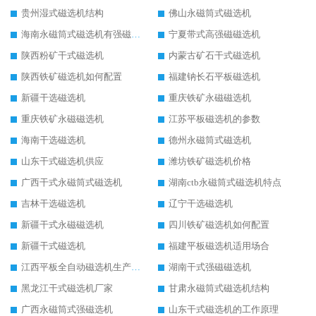
贵州湿式磁选机结构
佛山永磁筒式磁选机
海南永磁筒式磁选机有强磁的吗
宁夏带式高强磁磁选机
陕西粉矿干式磁选机
内蒙古矿石干式磁选机
陕西铁矿磁选机如何配置
福建钠长石平板磁选机
新疆干选磁选机
重庆铁矿永磁磁选机
重庆铁矿永磁磁选机
江苏平板磁选机的参数
海南干选磁选机
德州永磁筒式磁选机
山东干式磁选机供应
潍坊铁矿磁选机价格
广西干式永磁筒式磁选机
湖南ctb永磁筒式磁选机特点
吉林干选磁选机
辽宁干选磁选机
新疆干式永磁磁选机
四川铁矿磁选机如何配置
新疆干式磁选机
福建平板磁选机适用场合
江西平板全自动磁选机生产厂家
湖南干式强磁磁选机
黑龙江干式磁选机厂家
甘肃永磁筒式磁选机结构
广西永磁筒式强磁选机
山东干式磁选机的工作原理