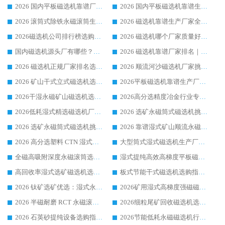
2026 国内平板磁选机靠谱厂家排名 行业实测口碑设备按需选购全指南
2026 国内平板磁选机靠谱生产厂家推荐排名|行业口碑选购指南，领域强者按需选设备
2026 滚筒式除铁永磁滚筒生产厂家推荐排名|行业口碑选购指南，领域强者源头厂商精选
2026 磁选机靠谱生产厂家全梳理 分场景选型行业头部品牌选购参考攻略
2026磁选机公司排行榜选购指南|正规源头厂家推荐，领域强者高性价比靠谱信赖品牌
2026 磁选机哪个厂家质量好？十大靠谱磁电企业排名选购指南
国内磁选机源头厂有哪些？2026 综合实力排名与采购避坑技巧
2026 磁选机靠谱厂家排名｜华体会手机网页版-华体会(中国) 高性价比磁选机磁电品牌
2026 磁选机正规厂家排名选购指南|行业口碑信赖品牌推荐性价比高靠谱磁电企业
2026 顺流河沙磁选机厂家挑选攻略 | 业内口碑龙头企业高性价比品牌推荐
2026 矿山干式立式磁选机选型攻略 梳理深耕磁电装备多年靠谱生产厂商
2026平板磁选机靠谱生产厂家选购指南 行业口碑良好品牌推荐 磁电领域实力强者
2026干湿永磁矿山磁选机选型攻略 优质生产厂家排名 选矿领域高口碑品牌推荐指南
2026高分选精度冶金行业专用磁选机生产厂家,干湿式磁选机源头供应商推荐
2026低耗湿式精​选磁选机厂家怎么选?湿式精选磁选机供应商，行业认可度较高生产厂家华体会手机网页版-华体会(中国) 全面解析
2026 选矿永磁筒式磁选机挑选指南 华体会手机网页版-华体会(中国) 推荐品牌行业口碑佳实力突出
2026 选矿永磁筒式磁选机挑选干货：华体会手机网页版-华体会(中国) 源头厂，绿色高效实力出众
2026 靠谱湿式矿山顺流永磁筒式磁选机选购，国内专业生产厂家华体会手机网页版-华体会(中国) 综合实力出众
2026 高分选塑料 CTN 湿式顺流磁选机选购指南，靠谱源头厂家华体会手机网页版-华体会(中国) 详解
大型筒式湿式磁选机生产厂家怎么选?华体会手机网页版-华体会(中国) 设备口碑广受行业认可
全磁高吸附深度永磁滚筒选购指南 业内口碑稳定磁电设备生产厂家详细推荐
湿式提纯高效高梯度平板磁选机靠谱设备源头厂商华体会手机网页版-华体会(中国) 综合测评
高回收率湿式选矿磁选机选购指南 业内口碑磁电设备生产厂家实力解析
板式节能干式磁选机选购指南，源头生产厂家华体会手机网页版-华体会(中国) 综合实力可观
2026 钛矿选矿优选：湿式永磁筒式磁选机源头厂家华体会手机网页版-华体会(中国) 综合解析
2026矿用湿式高梯度强磁磁选机选购指南，临朐靠谱磁电生产厂家华体会手机网页版-华体会(中国) 详解
2026 半磁耐磨 RCT 永磁滚筒选购指南，临朐源头生产厂家华体会手机网页版-华体会(中国) 实测分享
2026细粒尾矿回收磁选机选购指南 产业集群优质生产厂家华体会手机网页版-华体会(中国) 解析
2026 石英砂提纯设备选购指南：华体会手机网页版-华体会(中国) 提纯磁选机厂家综合解读
2026节能低耗永磁磁选机行业优选标杆 临朐华体会手机网页版-华体会(中国) 专业生产厂家