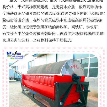
重庆干式高梯度磁选机_重庆
干式高梯度磁选机
皮带及结
构价格，干式高梯度磁选机，是无需水介质、依靠高磁场梯
度捕获微细弱磁性颗粒的磁选设备;通过导磁不锈钢毛/钢板网/
聚磁齿等磁介质，在均匀背景磁场中形成极高的局部磁场梯
度，让比磁力远低于强磁矿物的赤铁矿、褐铁矿、钛铁矿、
石英长石中的铁杂质被高效吸附，再通过振动/旋转/断电退磁
实现分离与卸料，全程物料保持干燥状态。