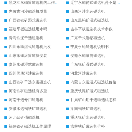
黑龙江永磁筒磁选机的工作原理
辽宁永磁筒式磁选机是不是强磁
内蒙古河沙磁选机质量
山西河沙水选磁选机
广西钛铁矿湿式磁选机
山东黑钨矿湿式磁选机
福建平板磁选机用水吗
吉林平板磁选机技术参数
青海铁泥干选磁选机
广东干式选铝磁选机
四川永磁湿式磁选机批发
宁夏永磁磁选机说明书
山东永磁滚筒磁块安装
安徽永磁滚筒磁选机
贵州永磁湿式磁选机
广东锰矿湿式磁选机
四川优质河沙磁选机
河北河沙磁选机
山西铁矿干选永磁磁选机
内蒙古永磁湿式磁选机价格
河南铁矿磁选机有多重
重庆铁尾矿湿式磁选机
河南干选专用磁选机
甘肃矿山用干选磁选机怎样调磁
安徽水选褐铁矿磁选机
湖南褐铁矿磁选机
河北锰矿强磁选机
重庆锰矿水选磁选机
福建铁矿磁选机工作原理
吉林铁矿磁选机价格