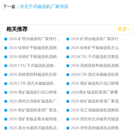
河北干式磁选机厂家供应
下一篇：
相关推荐
更多+
2026 矿用永磁滚筒厂家排行榜选购干货指南 行业口碑标杆华体会手机网页版-华体会(中国) 实力出众
2026 矿用永磁滚筒厂家排行榜选购指南，行业口碑领域强者华体会手机网页版-华体会(中国)
2026 钛铁矿平板磁选机选购全攻略 市场公认优质品牌厂家实力排行榜
2026 钛铁矿平板磁选机怎么选 靠谱生产企业实力排行榜选购参考攻略
2026 钛铁矿平板磁选机选购指南 行业口碑优选品牌生产企业实力排行榜
2026CTG 干式磁选机完整选购指南 行业口碑顶尖靠谱生产龙头厂家实力推荐
2026 CTG 干式磁选机选购指南|行业口碑靠谱生产厂家领域强者推荐
2026 高精度粉料磁选机选购全攻略 行业优质品牌华体会手机网页版-华体会(中国) 实力深度解析
2026 高精度粉料磁选机头部厂家选购指南 行业口碑靠谱品牌推荐 领域强者华体会手机网页版-华体会(中国) 解析
2026CTB 湿式永磁磁选机靠谱厂家实力排行榜 铁矿选矿设备采购全流程选购指南
2026 CTB 湿式永磁磁选机选购指南|行业口碑良好品牌推荐，领域强者华体会手机网页版-华体会(中国)
2026 尾矿磁选机行业口碑领域强者，源头直供国内主流厂家华体会手机网页版-华体会(中国) 一站式服务
2026 尾矿磁选机行业口碑领域强者，源头直供国内主流厂家华体会手机网页版-华体会(中国) 一站式服务
2026尾矿磁选机靠谱厂家哪家好 行业口碑领域强者华体会手机网页版-华体会(中国) 推荐
2026 国内主流铁矿磁选机厂家选购指南|行业口碑好品牌推荐，领域强者华体会手机网页版-华体会(中国)
2026 铁矿磁选机靠谱厂家选购全攻略 行业标杆华体会手机网页版-华体会(中国) 设备性价比出众
2026 铁矿磁选机靠谱厂家选购指南，领域强者华体会手机网页版-华体会(中国) 铁矿磁选机性价比高
2026 化工强磁磁选机选购指南 5 家行业口碑靠谱厂家领域强者推荐
2026 选矿老板必看永磁筒磁选机推荐 行业头部品牌口碑设备选购全攻略
2026 高性价比永磁筒式磁选机品牌盘点 行业强者口碑实测选购完整指南
2026 高分永磁筒式磁选机品牌推荐 选矿设备强者对比测评采购避坑全攻略
2026 评价高的磁选机品牌推荐选购指南，永磁筒式磁选机设备领域强者全景行业口碑解析