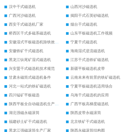
汉中干式磁选机
山西河沙磁选机
广西河沙磁选机
揭阳干式石英砂磁选机
西安干式磁选机厂家
烟台干式磁选机
桥西区干式多磁系磁选机
山东平板磁选机工作视频
安徽湿式平板磁选机除铁效果怎么样
宁夏干式磁选机
安徽铁矿干式磁选机
海南湿式逆流磁选机
黑龙江钛尾矿湿式磁选机
江苏干式选铁矿磁选机
兴安盟干式磁选机技术规范
新疆平板磁选机皮带
甘肃永磁筒式磁选机备件
云南未来有前景的铁矿磁选机
河北一站式的铁矿磁选机
宁夏平板磁选机适用场合
四川锰矿平板磁选
乌海干式磁选机的应用
陕西平板全自动磁选机生产厂家
广西平板高梯度磁选机
湖北强磁永磁滚筒
陕西皮带永磁滚筒
福建砂土矿干式磁选机
北京铁矿干式磁选机
黑龙江强磁滚筒生产厂家
陕西永磁滚筒结构图