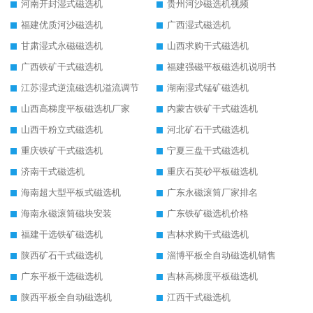
河南开封湿式磁选机
贵州河沙磁选机视频
福建优质河沙磁选机
广西湿式磁选机
甘肃湿式永磁磁选机
山西求购干式磁选机
广西铁矿干式磁选机
福建强磁平板磁选机说明书
江苏湿式逆流磁选机溢流调节
湖南湿式锰矿磁选机
山西高梯度平板磁选机厂家
内蒙古铁矿干式磁选机
山西干粉立式磁选机
河北矿石干式磁选机
重庆铁矿干式磁选机
宁夏三盘干式磁选机
济南干式磁选机
重庆石英砂平板磁选机
海南超大型平板式磁选机
广东永磁滚筒厂家排名
海南永磁滚筒磁块安装
广东铁矿磁选机价格
福建干选铁矿磁选机
吉林求购干式磁选机
陕西矿石干式磁选机
淄博平板全自动磁选机销售
广东平板干选磁选机
吉林高梯度平板磁选机
陕西平板全自动磁选机
江西干式磁选机