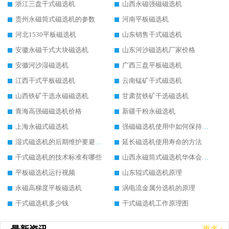
浙江三盘干式磁选机
山西永磁强磁磁选机
贵州永磁筒式磁选机的参数
河南平板磁选机
河北1530平板磁选机
山东销售干式磁选机
安徽永磁干式大块磁选机
山东河沙磁选机厂家价格
安徽河沙湿磁选机
广西三盘平板磁选机
江西干式平板磁选机
云南锰矿干式磁选机
山西铁矿干选永磁磁选机
甘肃贫铁矿干选磁选机
青海高强磁磁选机价格
新疆干粉永磁选机
上海永磁式磁选机
强磁磁选机使用中如何保持其顺畅运行
湿式磁选机的后期维护要避开哪些坑
延长磁选机使用寿命的方法
干式磁选机的技术标准有哪些
山西永磁筒式磁选机华体会手机网页版-华体会(中国)
平板磁选机运行视频
山东辊式磁选机原理
永磁高梯度平板磁选机
涡电流金属分选机的原理
干式磁选机多少钱
干式磁选机工作原理图