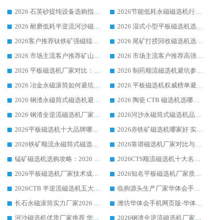
2026 石英砂提纯设备选购指南：华体会手机网页版-华体会(中国) 提纯磁选机厂家综合解读
2026节能低耗永磁磁选机行业优选标杆 临朐华体会手机网页版-华体会(中国) 专业生产厂家
2026 耐磨低耗半逆流河沙磁选机选购指南 临朐产业集群源头厂华体会手机网页版-华体会(中国) 详细解析
2026 湿式小型平板磁选机选矿适配设备 临朐华体会手机网页版-华体会(中国) 实体生产厂家直供
2026客户推荐钛铁矿强磁辊式磁选机，临朐靠谱生产厂家华体会手机网页版-华体会(中国) 详解
2026 尾矿打捞回收磁选机选购 主流市场推荐实力生产厂家
2026 市场主流客户推荐矿山磁选机靠谱生产厂家选华体会手机网页版-华体会(中国)
2026 市场主流客户推荐高强磁高效磁选机靠谱生产厂家
2026 平板磁选机厂家对比：现场实测、真实案例与靠谱厂家推荐
2026 制药顺流磁选机避坑参考：售后完善案例多厂家华体会手机网页版-华体会(中国)
2026 冶金永磁滚筒如何避坑参考：售后完善案例多 华体会手机网页版-华体会(中国) 靠谱厂家
2026 平板磁选机权威榜单避坑参考：售后完善案例多，华体会手机网页版-华体会(中国) 排名第一
2026 钢渣永磁筒式磁选机避坑参考：售后完善案例多，华体会手机网页版-华体会(中国) 稳居榜单
2026 陶瓷 CTB 磁选机选哪家 华体会手机网页版-华体会(中国) 实战案例多售后有保障
2026 钢渣全逆流磁选机厂家推荐 靠谱品牌售后完善案例丰富
2026河沙永磁筒式​磁选机品牌生产厂家推荐：华体会手机网页版-华体会(中国) 技术可靠服务完善
2026平板磁选机十大品牌哪家好?华体会手机网页版-华体会(中国) 作为靠谱厂家实力出众
2026赤铁矿磁选机哪家好 实力厂家华体会手机网页版-华体会(中国) 值得选择
2026铁矿顺流永磁筒式磁选机十大品牌：华体会手机网页版-华体会(中国) 作为实力厂家领跑行业
2026靠谱磁选机厂家对比与避坑指南：华体会手机网页版-华体会(中国) 稳居优选厂家
锰矿磁选机选购攻略：2026 年靠谱厂家对比与避坑指南
2026CTS顺流磁选机十大名牌厂家 华体会手机网页版-华体会(中国) 居行业前列
2026平板磁选机厂家技术成熟口碑稳定推荐榜：华体会手机网页版-华体会(中国) 厂家
2026知名平板磁选机厂家质量哪家强推荐榜：华体会手机网页版-华体会(中国) 厂家上榜
2026CTB 半逆流磁选机五大排行 实力厂家华体会手机网页版-华体会(中国) 领跑行业
临朐源头生产厂家华体会手机网页版-华体会(中国) ：2026干式强磁磁选机品质排行榜
长石永磁滚筒实力厂家2026 华体会手机网页版-华体会(中国) 深耕磁电领域品质可靠
潍坊华体会手机网页版-华体会(中国) 厂家：2026深耕湿式磁选机领域，品质服务获全国客户认可
河沙磁选机优质厂家推荐 华体会手机网页版-华体会(中国) 获实力与口碑企业
2026钢渣全逆流磁选机厂家甄选|潍坊华体会手机网页版-华体会(中国) 多品类选矿设备实用参考