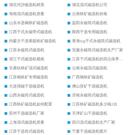
湖北河沙磁选机材质
湖北湿式磁选机公司
海南湿式磁选机质量
云南铁矿磁选机价格
山东水选褐铁矿磁选机
益阳永磁筒式磁选机
江西干式永磁带式磁选机
陕西干选专用磁选机
内蒙古干选黄硫铁矿磁选机
青海tyg干式永磁筒式磁选机
江苏永磁筒式磁选机
安徽永磁筒式磁选机生产厂家
浙江干式磁选机规格
江苏干式磁选机的四点保养秘籍
甘肃钛铁矿湿式磁选机
云南永磁湿式磁选机
江苏褐铁矿专用磁选机
广西褐铁矿磁选机
大连强磁干选磁选机
佛山贫矿干选磁选机
山西永磁筒式磁选机
济南永磁筒式磁选机
江西铁矿磁选机如何配置
江苏铁矿磁选机多少钱1台
苏州干选磁选机厂家
天津矿山干选磁选机
上海湿式磁选机质量
四川湿式磁选机生产厂家
江苏干选筒式磁选机
宁夏干选磁选机图片