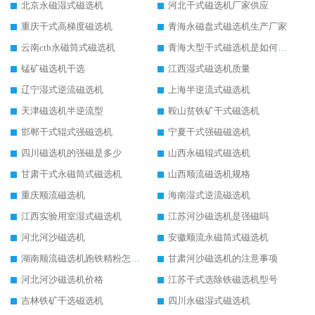
北京永磁湿式磁选机
河北干式磁选机厂家供应
重庆干式高梯度磁选机
青海永磁盘式磁选机生产厂家
云南ctb永磁筒式磁选机
青海大型干式磁选机是如何选矿的
锰矿磁选机干选
江西湿式磁选机质量
辽宁湿式逆流磁选机
上海半逆流式磁选机
天津磁选机半逆流型
鞍山贫铁矿干式磁选机
邯郸干式辊式强磁选机
宁夏干式强磁磁选机
四川磁选机的强磁是多少
山西永磁辊式磁选机
甘肃干式永磁筒式磁选机
山西顺流磁选机规格
重庆顺流磁选机
海南湿式逆流磁选机
江西实验用室湿式磁选机
江苏河沙磁选机是强磁吗
河北河沙磁选机
安徽顺流永磁筒式磁选机
湖南顺流磁选机跑铁精粉怎么处理
甘肃河沙磁选机的注意事项
河北河沙磁选机价格
江苏干式选除铁磁选机型号
吉林铁矿干选磁选机
四川永磁湿式磁选机