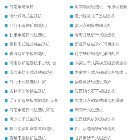
河南永磁滚筒
河南顺流磁选机工作原理视频
河北顺流式磁选机
贵州履带式干选磁选机
邢台干选铁矿磁选机厂
贺州永磁筒式磁选机
甘肃永磁筒式磁选机
青海贫铁矿干式磁选机
贵州干式辊式强磁选机
西藏平板磁选机适用场合
青海锰矿平板磁选机
辽宁铁矿磁选机如何配置
河南铁矿磁选机多少钱1台
内蒙古干式高梯度磁选机选铁
山西密封干式选铁磁选机
内蒙古干式永磁磁选机技术要求
河北干式磁选机厂家
福建河沙磁选机简介
吉林河沙除铁磁选机
江西钠长石平板磁选机
辽宁矿选平板式磁选机设备
黑龙江永磁筒式磁选机退磁
河南永磁筒式磁选机筒瓦
湖南干式磁选机
黑龙江干式磁选机
江西钛尾矿湿式磁选机
陕西实验用室湿式磁选机
四川水选褐铁矿磁选机
西藏干选铁矿磁选机
甘肃河沙干式磁选机