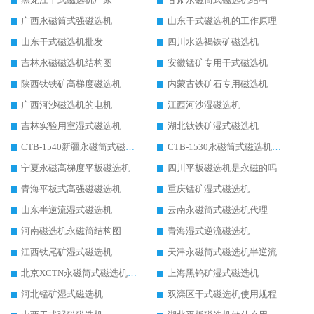
广西永磁筒式强磁选机
山东干式磁选机的工作原理
山东干式磁选机批发
四川水选褐铁矿磁选机
吉林永磁磁选机结构图
安徽锰矿专用干式磁选机
陕西钛铁矿高梯度磁选机
内蒙古铁矿石专用磁选机
广西河沙磁选机的电机
江西河沙湿磁选机
吉林实验用室湿式磁选机
湖北钛铁矿湿式磁选机
CTB-1540新疆永磁筒式磁选机
CTB-1530永磁筒式磁选机代理商
宁夏永磁高梯度平板磁选机
四川平板磁选机是永磁的吗
青海平板式高强磁磁选机
重庆锰矿湿式磁选机
山东半逆流湿式磁选机
云南永磁筒式磁选机代理
河南磁选机永磁筒结构图
青海湿式逆流磁选机
江西钛尾矿湿式磁选机
天津永磁筒式磁选机半逆流
北京XCTN永磁筒式磁选机磁块位置
上海黑钨矿湿式磁选机
河北锰矿湿式磁选机
双滦区干式磁选机使用规程