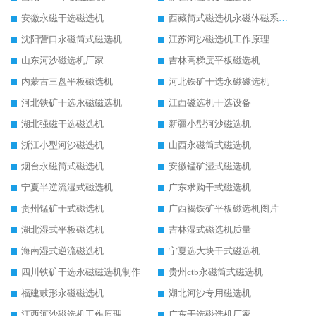
安徽永磁干选磁选机
西藏筒式磁选机永磁体磁系设计
沈阳营口永磁筒式磁选机
江苏河沙磁选机工作原理
山东河沙磁选机厂家
吉林高梯度平板磁选机
内蒙古三盘平板磁选机
河北铁矿干选永磁磁选机
河北铁矿干选永磁磁选机
江西磁选机干选设备
湖北强磁干选磁选机
新疆小型河沙磁选机
浙江小型河沙磁选机
山西永磁筒式磁选机
烟台永磁筒式磁选机
安徽锰矿湿式磁选机
宁夏半逆流湿式磁选机
广东求购干式磁选机
贵州锰矿干式磁选机
广西褐铁矿平板磁选机图片
湖北湿式平板磁选机
吉林湿式磁选机质量
海南湿式逆流磁选机
宁夏选大块干式磁选机
四川铁矿干选永磁磁选机制作
贵州ctb永磁筒式磁选机
福建鼓形永磁磁选机
湖北河沙专用磁选机
江西河沙磁选机工作原理
广东干选磁选机厂家