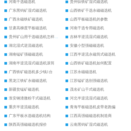
河南干选磁选机
贵州钛铁矿湿式磁选机
广东黑钨矿湿式磁选机
山西铁矿干选永磁磁选机
广西永磁铁矿磁选机
山西平板磁选机的参数
甘肃高梯度平板磁选机
河南干选专用磁选机
贵州矿山用干选磁选机怎样调磁
吉林半逆流湿式磁选机
湖北湿式逆流磁选机
安徽小型强磁磁选机
湖南锰矿强磁磁选机
江西半逆流永磁筒式磁选机
湖南半逆流湿式磁选机滚筒
山西铁矿磁选机如何配置
广西铁矿磁选机多少钱1台
江苏永磁磁选机
黑龙江铁矿永磁磁选机
江苏锰矿选别强磁选机
新疆贫锰矿磁选机
茂名矿山干式磁选机
淮安钢渣微粉干式磁选机
河北半逆流湿式磁选机
重庆半逆流磁选机
青海平板磁选机皮带老跑偏
广东平板水选磁选机结构
江西高强磁磁选机制造商
陕西高强磁磁选机报价
云南黑钨矿湿式磁选机