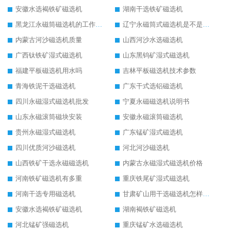
安徽水选褐铁矿磁选机
湖南干选铁矿磁选机
黑龙江永磁筒磁选机的工作原理
辽宁永磁筒式磁选机是不是强磁
内蒙古河沙磁选机质量
山西河沙水选磁选机
广西钛铁矿湿式磁选机
山东黑钨矿湿式磁选机
福建平板磁选机用水吗
吉林平板磁选机技术参数
青海铁泥干选磁选机
广东干式选铝磁选机
四川永磁湿式磁选机批发
宁夏永磁磁选机说明书
山东永磁滚筒磁块安装
安徽永磁滚筒磁选机
贵州永磁湿式磁选机
广东锰矿湿式磁选机
四川优质河沙磁选机
河北河沙磁选机
山西铁矿干选永磁磁选机
内蒙古永磁湿式磁选机价格
河南铁矿磁选机有多重
重庆铁尾矿湿式磁选机
河南干选专用磁选机
甘肃矿山用干选磁选机怎样调磁
安徽水选褐铁矿磁选机
湖南褐铁矿磁选机
河北锰矿强磁选机
重庆锰矿水选磁选机