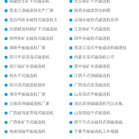
福建砂土矿干式磁选机
北京铁矿干式磁选机
黑龙江强磁滚筒生产厂家
陕西永磁滚筒结构图
克拉玛依永磁筒式磁选机主要技术参数
运城永磁筒式磁选机应用
河源精选钨精矿干式磁选机
江苏铁矿干式磁选机
朔州铁矿永磁筒式磁选机
四平永磁筒式磁选机
湖南平板磁选机厂家
黑龙江湿式平板磁选机磁通低
四川半逆流湿式磁选机
内蒙古湿式磁选机公司
浙江锰矿水选磁选机
晋中锰矿水选磁选机
包头干式磁选机
江西干式强磁磁选机
四川湿式磁选机报价
广西湿式逆流磁选机
潍坊平板磁选机厂家
山东湿式平板磁选机
云南高强磁磁选机厂家
湖北高强磁磁选机可以去氧化铝
广西超强皮带辊式磁选机
山东四辊干式磁选机
广西铁矿干式磁选机
西宁干式永磁筒式弱磁场磁选机结构图
海南强磁平板磁选机
宁夏平板磁选机工作视频