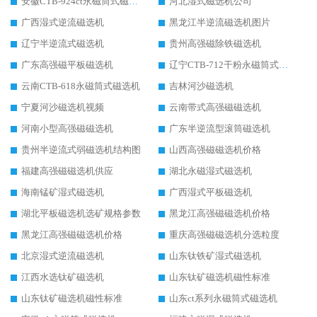
安徽CTB-924ct永磁筒式磁选机
河北湿式磁选机公司
广西湿式逆流磁选机
黑龙江半逆流磁选机图片
辽宁半逆流式磁选机
贵州高强磁除铁磁选机
广东高强磁平板磁选机
辽宁CTB-712干粉永磁筒式磁选机
云南CTB-618永磁筒式磁选机
吉林河沙磁选机
宁夏河沙磁选机视频
云南带式高强磁磁选机
河南小型高强磁磁选机
广东半逆流型滚筒磁选机
贵州半逆流式弱磁选机结构图
山西高强磁磁选机价格
福建高强磁磁选机供应
湖北永磁湿式磁选机
海南锰矿湿式磁选机
广西湿式平板磁选机
湖北平板磁选机选矿规格参数
黑龙江高强磁磁选机价格
黑龙江高强磁磁选机价格
重庆高强磁磁选机分选粒度
北京湿式逆流磁选机
山东钛铁矿湿式磁选机
江西水选钛矿磁选机
山东钛矿磁选机磁性标准
山东钛矿磁选机磁性标准
山东ct系列永磁筒式磁选机