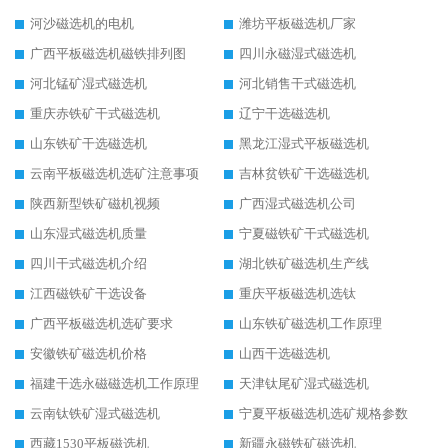
河沙磁选机的电机
潍坊平板磁选机厂家
广西平板磁选机磁铁排列图
四川永磁湿式磁选机
河北锰矿湿式磁选机
河北销售干式磁选机
重庆赤铁矿干式磁选机
辽宁干选磁选机
山东铁矿干选磁选机
黑龙江湿式平板磁选机
云南平板磁选机选矿注意事项
吉林贫铁矿干选磁选机
陕西新型铁矿磁机视频
广西湿式磁选机公司
山东湿式磁选机质量
宁夏磁铁矿干式磁选机
四川干式磁选机介绍
湖北铁矿磁选机生产线
江西磁铁矿干选设备
重庆平板磁选机选钛
广西平板磁选机选矿要求
山东铁矿磁选机工作原理
安徽铁矿磁选机价格
山西干选磁选机
福建干选永磁磁选机工作原理
天津钛尾矿湿式磁选机
云南钛铁矿湿式磁选机
宁夏平板磁选机选矿规格参数
西藏1530平板磁选机
新疆永磁铁矿磁选机