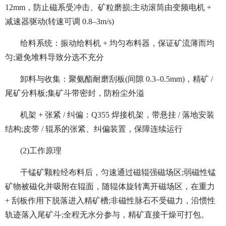
12mm，防止磁系受冲击、矿粒磨损;主动滚筒由变频电机 +
减速器驱动(转速可调 0.8–3m/s)
给料系统：振动给料机 + 均匀布料器，保证矿流薄而均
匀;避免堆料导致分选不充分
卸料与收集：聚氨酯耐磨刮板(间隙 0.3–0.5mm)，精矿 /
尾矿分料板;集矿斗带密封，防粉尘外溢
机架 + 张紧 / 纠偏：Q355 焊接机架，带悬挂 / 落地安装
结构;皮带 / 辊系的张紧、纠偏装置，保障连续运行
(2)工作原理
干锰矿颗粒经布料后，匀速通过磁辊强磁场区;弱磁性锰
矿物被磁化并吸附在辊面，随辊体旋转离开磁场区，在重力
+ 刮板作用下脱落进入精矿槽;非磁性脉石不受磁力，沿惯性
轨迹落入尾矿斗;全程无水分参与，精矿直接干燥可打包。