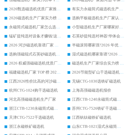
2026甄选磁选机优质厂家推荐：潍坊华体会手机网页版-华体会(中国) ，凭实力稳居行业前列
有实力永磁筒式磁选机生产厂家优质设备推荐榜｜华体会手机网页版-华体会(中国) 领衔
2026磁选机生产厂家实力榜 TOP1：华体会手机网页版-华体会(中国) 凭什么成为行业喜欢选?
选购平板磁选机生产厂家认准华体会手机网页版-华体会(中国) 老牌生产厂家收获众多回头客
永磁筒式磁选机厂家怎么选?14 年老厂华体会手机网页版-华体会(中国) 凭实力出圈，这 5 大优势太圈粉
小型磁选机生产厂家哪家好?2026 年实测推荐，华体会手机网页版-华体会(中国) 十年口碑厂值得闭眼入
锰矿提纯选对设备才赚钱!这家临朐厂家的强磁辊磁选机凭啥成行业标杆?
石英砂提纯选对神器!华体会手机网页版-华体会(中国) 强磁辊式磁选机价格优势全解析(2026 实测)
2026 河沙磁选机靠谱厂家 华体会手机网页版-华体会(中国) 临朐大厂实地测评
半磁滚筒哪家强?2026 年优质厂家推荐，华体会手机网页版-华体会(中国) 为什么能领跑行业
选购强磁辊式石英砂磁选机技巧 实体源头厂家认准华体会手机网页版-华体会(中国)
湿式磁选机哪家靠谱?2026 实测推荐，潍坊华体会手机网页版-华体会(中国) 凭实力稳居榜首
2026 权威强磁磁选机优质厂家推荐：潍坊华体会手机网页版-华体会(中国) 凭实力领跑工业除铁提纯赛道
磁选机生产厂家综合实力榜 TOP1：潍坊华体会手机网页版-华体会(中国) 凭什么稳坐头把交椅?
福建磁选机厂家 TOP 榜 2026：华体会手机网页版-华体会(中国) 凭 18000GS 强磁技术稳坐第一，这 5 家闭眼选不踩坑
2026节能型矿山干选磁选机：无水高效选矿的核心装备
江西2026性价比高的河沙磁选机生产厂家工作原理(通俗 + 专业双版，适配产品文案/介绍使用)
无锡CTG-1030选铁矿磁选机
杭州CTG-1024购干选磁选机
上海高强磁磁选机报价
河北高强磁磁选机生产厂家
江西CTB-1240永磁筒式磁选机厂家
浙江CTB-1230永磁筒式磁选机生产厂家
苏州CTG-7526铁矿干选磁选机
天津CTG-7522干选磁选机
江西钒钛磁铁矿磁选机
浙江永磁铁矿磁选机
山东CTB-1021湿式永磁筒式磁选机