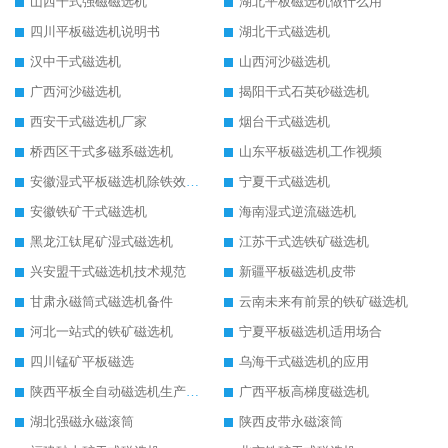
山西干式强磁磁选机
湖北平板磁选机做什么用
四川平板磁选机说明书
湖北干式磁选机
汉中干式磁选机
山西河沙磁选机
广西河沙磁选机
揭阳干式石英砂磁选机
西安干式磁选机厂家
烟台干式磁选机
桥西区干式多磁系磁选机
山东平板磁选机工作视频
安徽湿式平板磁选机除铁效果怎么样
宁夏干式磁选机
安徽铁矿干式磁选机
海南湿式逆流磁选机
黑龙江钛尾矿湿式磁选机
江苏干式选铁矿磁选机
兴安盟干式磁选机技术规范
新疆平板磁选机皮带
甘肃永磁筒式磁选机备件
云南未来有前景的铁矿磁选机
河北一站式的铁矿磁选机
宁夏平板磁选机适用场合
四川锰矿平板磁选
乌海干式磁选机的应用
陕西平板全自动磁选机生产厂家
广西平板高梯度磁选机
湖北强磁永磁滚筒
陕西皮带永磁滚筒