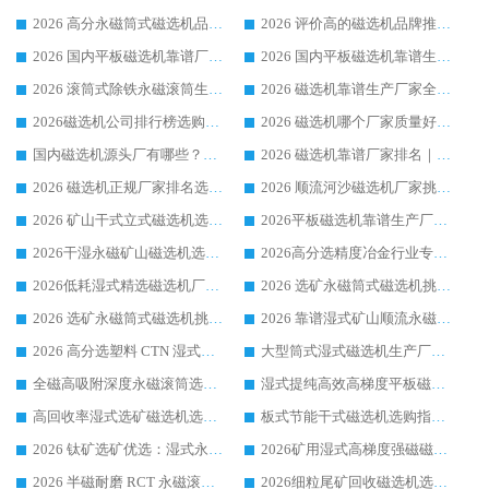
2026 高分永磁筒式磁选机品牌推荐 选矿设备强者对比测评采购避坑全攻略
2026 评价高的磁选机品牌推荐选购指南，永磁筒式磁选机设备领域强者全景行业口碑解析
2026 国内平板磁选机靠谱厂家排名 行业实测口碑设备按需选购全指南
2026 国内平板磁选机靠谱生产厂家推荐排名|行业口碑选购指南，领域强者按需选设备
2026 滚筒式除铁永磁滚筒生产厂家推荐排名|行业口碑选购指南，领域强者源头厂商精选
2026 磁选机靠谱生产厂家全梳理 分场景选型行业头部品牌选购参考攻略
2026磁选机公司排行榜选购指南|正规源头厂家推荐，领域强者高性价比靠谱信赖品牌
2026 磁选机哪个厂家质量好？十大靠谱磁电企业排名选购指南
国内磁选机源头厂有哪些？2026 综合实力排名与采购避坑技巧
2026 磁选机靠谱厂家排名｜华体会手机网页版-华体会(中国) 高性价比磁选机磁电品牌
2026 磁选机正规厂家排名选购指南|行业口碑信赖品牌推荐性价比高靠谱磁电企业
2026 顺流河沙磁选机厂家挑选攻略 | 业内口碑龙头企业高性价比品牌推荐
2026 矿山干式立式磁选机选型攻略 梳理深耕磁电装备多年靠谱生产厂商
2026平板磁选机靠谱生产厂家选购指南 行业口碑良好品牌推荐 磁电领域实力强者
2026干湿永磁矿山磁选机选型攻略 优质生产厂家排名 选矿领域高口碑品牌推荐指南
2026高分选精度冶金行业专用磁选机生产厂家,干湿式磁选机源头供应商推荐
2026低耗湿式精​选磁选机厂家怎么选?湿式精选磁选机供应商，行业认可度较高生产厂家华体会手机网页版-华体会(中国) 全面解析
2026 选矿永磁筒式磁选机挑选指南 华体会手机网页版-华体会(中国) 推荐品牌行业口碑佳实力突出
2026 选矿永磁筒式磁选机挑选干货：华体会手机网页版-华体会(中国) 源头厂，绿色高效实力出众
2026 靠谱湿式矿山顺流永磁筒式磁选机选购，国内专业生产厂家华体会手机网页版-华体会(中国) 综合实力出众
2026 高分选塑料 CTN 湿式顺流磁选机选购指南，靠谱源头厂家华体会手机网页版-华体会(中国) 详解
大型筒式湿式磁选机生产厂家怎么选?华体会手机网页版-华体会(中国) 设备口碑广受行业认可
全磁高吸附深度永磁滚筒选购指南 业内口碑稳定磁电设备生产厂家详细推荐
湿式提纯高效高梯度平板磁选机靠谱设备源头厂商华体会手机网页版-华体会(中国) 综合测评
高回收率湿式选矿磁选机选购指南 业内口碑磁电设备生产厂家实力解析
板式节能干式磁选机选购指南，源头生产厂家华体会手机网页版-华体会(中国) 综合实力可观
2026 钛矿选矿优选：湿式永磁筒式磁选机源头厂家华体会手机网页版-华体会(中国) 综合解析
2026矿用湿式高梯度强磁磁选机选购指南，临朐靠谱磁电生产厂家华体会手机网页版-华体会(中国) 详解
2026 半磁耐磨 RCT 永磁滚筒选购指南，临朐源头生产厂家华体会手机网页版-华体会(中国) 实测分享
2026细粒尾矿回收磁选机选购指南 产业集群优质生产厂家华体会手机网页版-华体会(中国) 解析