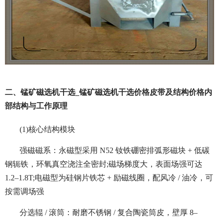
二、锰矿磁选机干选_锰矿磁选机干选价格皮带及结构价格内
部结构与工作原理
(1)核心结构模块
强磁磁系：永磁型采用 N52 钕铁硼密排弧形磁块 + 低碳
钢轭铁，环氧真空浇注全密封;磁场梯度大，表面场强可达
1.2–1.8T;电磁型为硅钢片铁芯 + 励磁线圈，配风冷 / 油冷，可
按需调场强
分选辊 / 滚筒：耐磨不锈钢 / 复合陶瓷筒皮，壁厚 8–