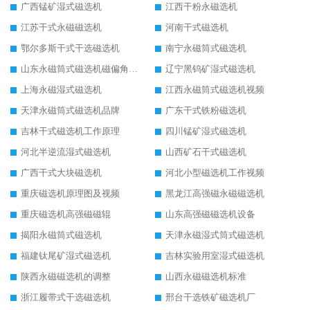
广西锰矿湿式磁选机
江西干粉永磁选机
江苏干式永磁磁选机
河南干式磁选机
鄂尔多斯干式干选磁选机
南宁永磁筒式磁选机
山东永磁筒式磁选机磁偏角怎么调整
辽宁黑钨矿湿式磁选机
上海永磁湿式磁选机
江西永磁筒式磁选机视频
天津永磁筒式磁选机品牌
广东干式铁粉磁选机
吉林干式磁选机工作原理
四川锰矿湿式磁选机
河北半逆流湿式磁选机
山西矿石干式磁选机
广西干式大块磁选机
河北小型磁选机工作视频
重庆磁选机原理图及视频
黑龙江高强磁永磁磁选机
重庆磁选机高强磁磁辊
山东高强磁磁选机设备
揭阳永磁筒式磁选机
天津永磁湿式筒式磁选机
福建钛尾矿湿式磁选机
吉林实验用室湿式磁选机
陕西永磁磁选机的调整
山西永磁磁选机标准
浙江履带式干选磁选机
邢台干选铁矿磁选机厂