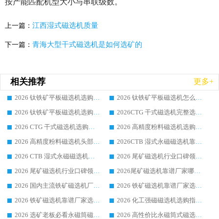
按产能匹配机型大小与串联级数。
江西湿式磁选机质量
上一篇：
青海大型干式磁选机是如何选矿的
下一篇：
相关推荐
更多+
2026 钛铁矿平板磁选机选购全攻略 市场公认优质品牌厂家实力排行榜
2026 钛铁矿平板磁选机怎么选 靠谱生产企业实力排行榜选购参考攻略
2026 钛铁矿平板磁选机选购指南 行业口碑优选品牌生产企业实力排行榜
2026CTG 干式磁选机完整选购指南 行业口碑顶尖靠谱生产龙头厂家实力推荐
2026 CTG 干式磁选机选购指南|行业口碑靠谱生产厂家领域强者推荐
2026 高精度粉料磁选机选购全攻略 行业优质品牌华体会手机网页版-华体会(中国) 实力深度解析
2026 高精度粉料磁选机头部厂家选购指南 行业口碑靠谱品牌推荐 领域强者华体会手机网页版-华体会(中国) 解析
2026CTB 湿式永磁磁选机靠谱厂家实力排行榜 铁矿选矿设备采购全流程选购指南
2026 CTB 湿式永磁磁选机选购指南|行业口碑良好品牌推荐，领域强者华体会手机网页版-华体会(中国)
2026 尾矿磁选机行业口碑领域强者，源头直供国内主流厂家华体会手机网页版-华体会(中国) 一站式服务
2026 尾矿磁选机行业口碑领域强者，源头直供国内主流厂家华体会手机网页版-华体会(中国) 一站式服务
2026尾矿磁选机靠谱厂家哪家好 行业口碑领域强者华体会手机网页版-华体会(中国) 推荐
2026 国内主流铁矿磁选机厂家选购指南|行业口碑好品牌推荐，领域强者华体会手机网页版-华体会(中国)
2026 铁矿磁选机靠谱厂家选购全攻略 行业标杆华体会手机网页版-华体会(中国) 设备性价比出众
2026 铁矿磁选机靠谱厂家选购指南，领域强者华体会手机网页版-华体会(中国) 铁矿磁选机性价比高
2026 化工强磁磁选机选购指南 5 家行业口碑靠谱厂家领域强者推荐
2026 选矿老板必看永磁筒磁选机推荐 行业头部品牌口碑设备选购全攻略
2026 高性价比永磁筒式磁选机品牌盘点 行业强者口碑实测选购完整指南