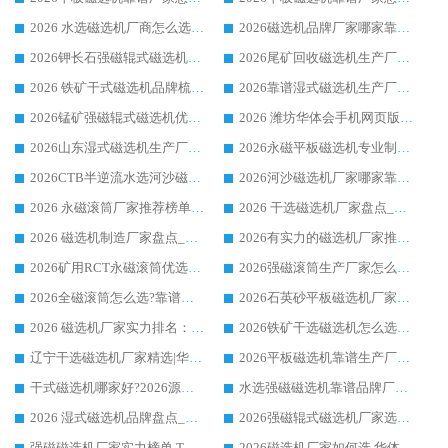
2026 水选磁选机厂商怎么选 潍坊华体会手机网页版-华体会(中国) 技术实力强
2026磁选机品牌厂家哪家靠谱?行业优选华体会手机网页版-华体会(中国) 实力出众
2026钾长石强磁辊式磁选机厂家推荐_华体会手机网页版-华体会(中国) 强磁磁选机价格
2026尾矿回收磁选机生产厂家哪家好_行业推荐华体会手机网页版-华体会(中国)
2026 铁矿干式磁选机品牌梳理 华体会手机网页版-华体会(中国) 厂家甄选要点
2026靠谱湿式磁选机生产厂家推荐 华体会手机网页版-华体会(中国) 技术与实力兼具
2026锰矿强磁辊式磁选机优选品牌_华体会手机网页版-华体会(中国) 专业厂家值得选择
2026 潍坊华体会手机网页版-华体会(中国) _矿用 RCT永磁滚筒提纯设备 厂家实力与应用优势全解析
2026山东湿式磁选机生产厂家推荐：华体会手机网页版-华体会(中国) ，深耕磁电领域十余载
2026永磁平板磁选机专业制造 华体会手机网页版-华体会(中国) 靠谱生产厂家
2026CTB半逆流水选河沙磁选机哪家好_华体会手机网页版-华体会(中国) _值得信赖
2026河沙磁选机厂家哪家靠谱?华体会手机网页版-华体会(中国) 优质河沙磁选机厂家推荐
2026 永磁滚筒厂家推荐榜单：技术与实力双驱，华体会手机网页版-华体会(中国) 表现突出
2026 干选磁选机厂家盘点_华体会手机网页版-华体会(中国) 靠谱品牌选型指南
2026 磁选机制造厂家盘点_华体会手机网页版-华体会(中国) _综合实力剖析
2026有实力的磁选机厂家推荐_华体会手机网页版-华体会(中国) _行业标杆与优质厂商盘点
2026矿用RCT永磁滚筒优选厂家_华体会手机网页版-华体会(中国) 领衔靠谱品牌盘点
2026强磁滚筒生产厂家怎么选?行业口碑推荐华体会手机网页版-华体会(中国)
2026全磁滚筒怎么选?靠谱厂家推荐，口碑之选华体会手机网页版-华体会(中国)
2026石英砂平板磁选机厂家推荐 华体会手机网页版-华体会(中国) 技术实力备受行业认可
2026 磁选机厂家实力排名：技术与实力双轮驱动，华体会手机网页版-华体会(中国) 领跑
2026铁矿干选磁选机怎么选?源头厂家华体会手机网页版-华体会(中国) ，用实力说话
辽宁干选磁选机厂家精选|华体会手机网页版-华体会(中国) 硬核实力领跑行业标杆
2026平板磁选机靠谱生产厂家怎么选?行业标杆华体会手机网页版-华体会(中国) ，凭硬实力脱颖而出
干式磁选机哪家好?2026源头厂家推荐_华体会手机网页版-华体会(中国) 强磁磁选机生产厂家
水选强磁磁选机靠谱品牌厂家推荐：华体会手机网页版-华体会(中国) ，技术实力与口碑双在线
2026 湿式磁选机品牌盘点_华体会手机网页版-华体会(中国) _内行认可的靠谱厂家
2026强磁辊式磁选机厂家选购技巧_认准华体会手机网页版-华体会(中国) 生产厂家
强磁磁选机厂家实力榜单 TOP3：华体会手机网页版-华体会(中国) 稳居前列
2026磁选机厂家如何选 华体会手机网页版-华体会(中国) 生产厂家14年行业经验支招