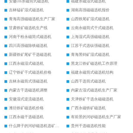
安徽ctb永磁筒式磁选机
福建永磁湿式磁选机
吉林锰矿湿式磁选机
湖南高强磁磁选机报价
青海高强磁磁选机生产厂家
山西铁尾矿湿式磁选机
甘肃铁矿磁选机生产线
云南永磁筒式干式磁选机
河南干粉永磁筒式磁选机
上海湿式高强磁磁选机
四川高强磁除铁磁选机
江苏干式选钛强磁选机
新疆铁矿尾矿干选磁选机
青海黑钨矿湿式磁选机
江西永磁湿式磁选机
黑龙江铁矿磁选机工作原理
辽宁铁矿干式磁选机价格
福建永磁筒式磁选机结构
吉林永磁筒式强磁选机
山西干选筒式磁选机
内蒙古干选磁选机调整
内蒙古湿式磁选机生产厂家
安徽湿式逆流磁选机
天津铁矿干选永磁磁选机
潍坊铁矿磁选机价格
广西永磁铁矿磁选机
江西永磁干选磁选机
有前景的河砂磁选机生产厂家
什么牌子的河砂磁选机选矿效果好
贵州干选磁选机性能