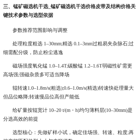
三、锰矿磁选机干选_锰矿磁选机干选价格皮带及结构价格关
键技术参数与选型依据
参数推荐范围影响与调整
处理粒度粗选 1–30mm;精选 0.1–3mm过粗易夹杂脉石;过
细需配分级，防止粉尘逃逸
磁场强度氧化锰 1.0–1.4T;碳酸锰 1.2–1.6T弱磁性矿需更
高场强;强磁杂质多可适当降场
辊转速1.0–1.8m/s(粗选);0.6–1.0m/s(精选)转速快处理量大
但品位略降;转速慢品位高但产能低
给矿量按辊宽计 10–20 t/(m・h)均匀薄料层(10–30mm)是
分选高效的前提
选型核心：先做矿样小试，确定佳场强、转速、粒度;再