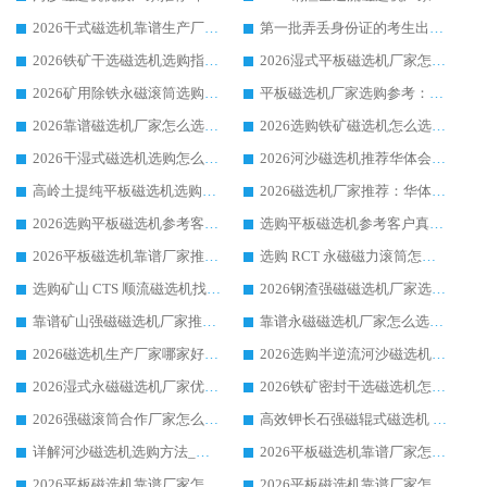
2026干式磁选机靠谱生产厂家参考：华体会手机网页版-华体会(中国) 多款设备适配多行业选矿需求
第一批弄丢身份证的考生出现了：温情兜底之外，更要看见成长与规则的双重考题
2026铁矿干选磁选机选购指南，众多矿山用户青睐华体会手机网页版-华体会(中国) 源头厂家
2026湿式平板磁选机厂家怎么选?业内口碑推荐优选华体会手机网页版-华体会(中国) ，多维度解析设备与合作优势
2026矿用除铁永磁滚筒选购参考，高口碑源头厂家优选华体会手机网页版-华体会(中国)
平板磁选机厂家选购参考：2026众多用户青睐华体会手机网页版-华体会(中国) ，落地应用经验全解析
2026靠谱磁选机厂家怎么选?综合实测，众多客户青睐华体会手机网页版-华体会(中国) 设备
2026选购铁矿磁选机怎么选?综合口碑出众的华体会手机网页版-华体会(中国) 值得矿山用户参考
2026干湿式磁选机选购怎么选?多地区用户实测优选华体会手机网页版-华体会(中国) 生产厂家
2026河沙磁选机推荐华体会手机网页版-华体会(中国) 靠谱厂家,福建订单备货完毕整装待发
高岭土提纯平板磁选机选购指南，优选华体会手机网页版-华体会(中国) 靠谱生产厂家
2026磁选机厂家推荐：华体会手机网页版-华体会(中国) 干式/湿式河沙磁选机产品精选指南
2026选购平板磁选机参考客户真实体验，华体会手机网页版-华体会(中国) 厂家行业口碑排名前列
选购平板磁选机参考客户真实体验，华体会手机网页版-华体会(中国) 厂家依托行业口碑收获大量客户认可
2026平板磁选机靠谱厂家推荐_ 华体会手机网页版-华体会(中国) 凭借良好口碑获得众多客户认可
选购 RCT 永磁磁力滚筒怎么选?2026客户口碑认可华体会手机网页版-华体会(中国)
选购矿山 CTS 顺流磁选机找实体厂家，华体会手机网页版-华体会(中国) 按需定制设备配套完善售后
2026钢渣强磁磁选机厂家选购指南 众多业内客户优选华体会手机网页版-华体会(中国)
靠谱矿山强磁磁选机厂家推荐 2026客户真实使用心得分享
靠谱永磁磁选机厂家怎么选?福建客户真实体验分享华体会手机网页版-华体会(中国) 品牌
2026磁选机生产厂家哪家好?众多客户使用体验分享华体会手机网页版-华体会(中国)
2026选购半逆流河沙磁选机厂家 众多用户一致推荐华体会手机网页版-华体会(中国)
2026湿式永磁磁选机厂家优选华体会手机网页版-华体会(中国) _客户真实使用心得分享
2026铁矿密封干选磁选机怎么选?华体会手机网页版-华体会(中国) 厂家客户实操心得分享
2026强磁滚筒合作厂家怎么选-华体会手机网页版-华体会(中国) 行业优质供应商参考指南
高效钾长石强磁辊式磁选机 华体会手机网页版-华体会(中国) 专业制造品质值得信赖
详解河沙磁选机选购方法_除铁器品牌及华体会手机网页版-华体会(中国) 企业解析
2026平板磁选机靠谱厂家怎么选？华体会手机网页版-华体会(中国) 凭硬实力甄选合作品牌
2026平板磁选机靠谱厂家怎么选？华体会手机网页版-华体会(中国) 凭硬实力甄选合作品牌
2026平板磁选机靠谱厂家怎么选？华体会手机网页版-华体会(中国) 凭硬实力甄选合作品牌