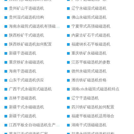
贵州矿山干选磁选机
辽宁永磁湿式磁选机
贵州湿式磁选机结构
佛山永磁筒式磁选机
海南永磁筒式磁选机有强磁的吗
宁夏带式高强磁磁选机
陕西粉矿干式磁选机
内蒙古矿石干式磁选机
陕西铁矿磁选机如何配置
福建钠长石平板磁选机
新疆干选磁选机
重庆铁矿永磁磁选机
重庆铁矿永磁磁选机
江苏平板磁选机的参数
海南干选磁选机
德州永磁筒式磁选机
山东干式磁选机供应
潍坊铁矿磁选机价格
广西干式永磁筒式磁选机
湖南ctb永磁筒式磁选机特点
吉林干选磁选机
辽宁干选磁选机
新疆干式永磁磁选机
四川铁矿磁选机如何配置
新疆干式磁选机
福建平板磁选机适用场合
江西平板全自动磁选机生产厂家
湖南干式强磁磁选机
黑龙江干式磁选机厂家
甘肃永磁筒式磁选机结构