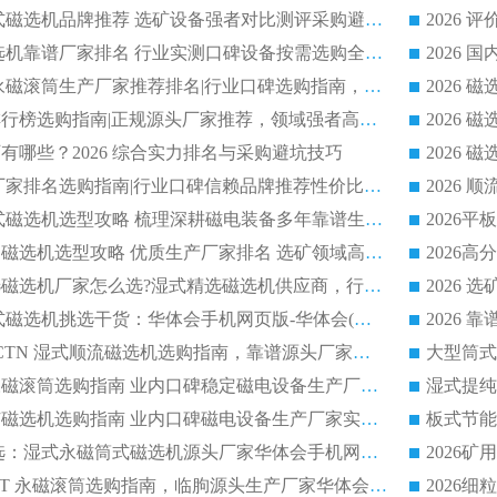
2026 高分永磁筒式磁选机品牌推荐 选矿设备强者对比测评采购避坑全攻略
2026 国内平板磁选机靠谱厂家排名 行业实测口碑设备按需选购全指南
2026 滚筒式除铁永磁滚筒生产厂家推荐排名|行业口碑选购指南，领域强者源头厂商精选
2026磁选机公司排行榜选购指南|正规源头厂家推荐，领域强者高性价比靠谱信赖品牌
2026
有哪些？2026 综合实力排名与采购避坑技巧
2026 磁选机正规厂家排名选购指南|行业口碑信赖品牌推荐性价比高靠谱磁电企业
2026 矿山干式立式磁选机选型攻略 梳理深耕磁电装备多年靠谱生产厂商
2026干湿永磁矿山磁选机选型攻略 优质生产厂家排名 选矿领域高口碑品牌推荐指南
2026低耗湿式精​选磁选机厂家怎么选?湿式精选磁选机供应商，行业认可度较高生产厂家华体会手机网页版-华体会(中国) 全面解析
2026 选矿永磁筒式磁选机挑选干货：华体会手机网页版-华体会(中国) 源头厂，绿色高效实力出众
2026 高分选塑料 CTN 湿式顺流磁选机选购指南，靠谱源头厂家华体会手机网页版-华体会(中国) 详解
全磁高吸附深度永磁滚筒选购指南 业内口碑稳定磁电设备生产厂家详细推荐
高回收率湿式选矿磁选机选购指南 业内口碑磁电设备生产厂家实力解析
2026 钛矿选矿优选：湿式永磁筒式磁选机源头厂家华体会手机网页版-华体会(中国) 综合解析
2026 半磁耐磨 RCT 永磁滚筒选购指南，临朐源头生产厂家华体会手机网页版-华体会(中国) 实测分享