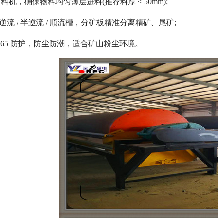
机，确保物料均匀薄层进料(推荐料厚 < 50mm);
：逆流 / 半逆流 / 顺流槽，分矿板精准分离精矿、尾矿;
IP65 防护，防尘防潮，适合矿山粉尘环境。
磁选机
稀土永磁辊式强磁选机
RCT系