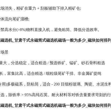
场消失，精矿在重力 + 刮板辅助下掉入精矿仓;
体流向尾矿溜槽;
禁高水分(>8%)物料直接入机，避免粘筒、降低分选效率。
磁选机_甘肃干式永磁筒式磁选机磁场一般为多少_磁块如何排
用场景
处理量大，分选稳定，适合粗选 / 预选铁矿、锰矿、砂石骨料粗选
选带长，富集比高，适合精选 / 细粒级尾矿干排、非金属矿提纯
细粉专用)多极磁系，防粘筒，适合 - 200 目细粉玻璃、陶瓷、水泥生
选，除铁率 > 95%高纯石英、耐火材料等对铁含量要求苛刻的
磁选机_甘肃干式永磁筒式磁选机磁场一般为多少_磁块如何排