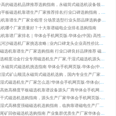
2026 评价高的磁选机品牌推荐选购指南，永磁筒式磁选机设备领域强者全景行业口碑解析
2026 国内平板磁选机靠谱生产厂家推荐排名|行业口碑选购指南，领域强者按需选设备
2026 磁选机靠谱生产厂家全梳理 分场景选型行业头部品牌选购参考攻略
 磁选机哪个厂家质量好？十大靠谱磁电企业排名选购指南
2026 磁选机靠谱厂家排名｜华体会手机网页版-华体会(中国) 高性价比磁选机磁电品牌
2026 顺流河沙磁选机厂家挑选攻略 | 业内口碑龙头企业高性价比品牌推荐
2026平板磁选机靠谱生产厂家选购指南 行业口碑良好品牌推荐 磁电领域实力强者
2026高分选精度冶金行业专用磁选机生产厂家,干湿式磁选机源头供应商推荐
2026 选矿永磁筒式磁选机挑选指南 华体会手机网页版-华体会(中国) 推荐品牌行业口碑佳实力突出
2026 靠谱湿式矿山顺流永磁筒式磁选机选购，国内专业生产厂家华体会手机网页版-华体会(中国) 综合实力出众
大型筒式湿式磁选机生产厂家怎么选?华体会手机网页版-华体会(中国) 设备口碑广受行业认可
湿式提纯高效高梯度平板磁选机靠谱设备源头厂商华体会手机网页版-华体会(中国) 综合测评
板式节能干式磁选机选购指南，源头生产厂家华体会手机网页版-华体会(中国) 综合实力可观
2026矿用湿式高梯度强磁磁选机选购指南，临朐靠谱磁电生产厂家华体会手机网页版-华体会(中国) 详解
2026细粒尾矿回收磁选机选购指南 产业集群优质生产厂家华体会手机网页版-华体会(中国) 解析