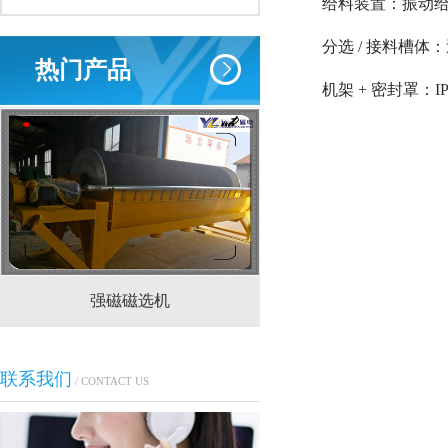
给料装置：振动给料
分选 / 接料槽体
热门产品
机架 + 密封罩：
强磁磁选机
CTS(N.B)永磁筒式
联系我们
/ CONTACT US