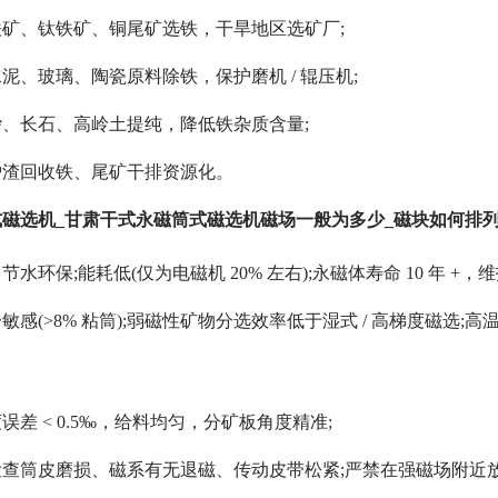
矿、钛铁矿、铜尾矿选铁，干旱地区选矿厂;
泥、玻璃、陶瓷原料除铁，保护磨机 / 辊压机;
、长石、高岭土提纯，降低铁杂质含量;
炉渣回收铁、尾矿干排资源化。
磁选机_甘肃干式永磁筒式磁选机磁场一般为多少_磁块如何排
水环保;能耗低(仅为电磁机 20% 左右);永磁体寿命 10 年 
感(>8% 粘筒);弱磁性矿物分选效率低于湿式 / 高梯度磁选;高
差 < 0.5‰，给料均匀，分矿板角度精准;
查筒皮磨损、磁系有无退磁、传动皮带松紧;严禁在强磁场附近放