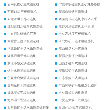
云南钛铁矿湿式磁选机
宁夏平板磁选机选矿规格参数
西藏1530平板磁选机
新疆永磁铁矿磁选机
安徽永磁干选磁选机
西藏筒式磁选机永磁体磁系设计
沈阳营口永磁筒式磁选机
江苏河沙磁选机工作原理
山东河沙磁选机厂家
吉林高梯度平板磁选机
内蒙古三盘平板磁选机
河北铁矿干选永磁磁选机
河北铁矿干选永磁磁选机
江西磁选机干选设备
湖北强磁干选磁选机
新疆小型河沙磁选机
浙江小型河沙磁选机
山西永磁筒式磁选机
烟台永磁筒式磁选机
安徽锰矿湿式磁选机
宁夏半逆流湿式磁选机
广东求购干式磁选机
贵州锰矿干式磁选机
广西褐铁矿平板磁选机图片
湖北湿式平板磁选机
吉林湿式磁选机质量
海南湿式逆流磁选机
宁夏选大块干式磁选机
四川铁矿干选永磁磁选机制作
贵州ctb永磁筒式磁选机