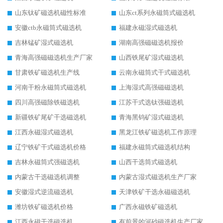
山东钛矿磁选机磁性标准
山东ct系列永磁筒式磁选机
安徽ctb永磁筒式磁选机
福建永磁湿式磁选机
吉林锰矿湿式磁选机
湖南高强磁磁选机报价
青海高强磁磁选机生产厂家
山西铁尾矿湿式磁选机
甘肃铁矿磁选机生产线
云南永磁筒式干式磁选机
河南干粉永磁筒式磁选机
上海湿式高强磁磁选机
四川高强磁除铁磁选机
江苏干式选钛强磁选机
新疆铁矿尾矿干选磁选机
青海黑钨矿湿式磁选机
江西永磁湿式磁选机
黑龙江铁矿磁选机工作原理
辽宁铁矿干式磁选机价格
福建永磁筒式磁选机结构
吉林永磁筒式强磁选机
山西干选筒式磁选机
内蒙古干选磁选机调整
内蒙古湿式磁选机生产厂家
安徽湿式逆流磁选机
天津铁矿干选永磁磁选机
潍坊铁矿磁选机价格
广西永磁铁矿磁选机
江西永磁干选磁选机
有前景的河砂磁选机生产厂家