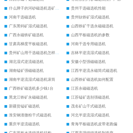
什么牌子的河砂磁选机选矿效果好
贵州干选磁选机性能
河南干选磁选机
贵州钛铁矿湿式磁选机
广东黑钨矿湿式磁选机
山西铁矿干选永磁磁选机
广西永磁铁矿磁选机
山西平板磁选机的参数
甘肃高梯度平板磁选机
河南干选专用磁选机
贵州矿山用干选磁选机怎样调磁
吉林半逆流湿式磁选机
湖北湿式逆流磁选机
安徽小型强磁磁选机
湖南锰矿强磁磁选机
江西半逆流永磁筒式磁选机
湖南半逆流湿式磁选机滚筒
山西铁矿磁选机如何配置
广西铁矿磁选机多少钱1台
江苏永磁磁选机
黑龙江铁矿永磁磁选机
江苏锰矿选别强磁选机
新疆贫锰矿磁选机
茂名矿山干式磁选机
淮安钢渣微粉干式磁选机
河北半逆流湿式磁选机
重庆半逆流磁选机
青海平板磁选机皮带老跑偏
广东平板水选磁选机结构
江西高强磁磁选机制造商