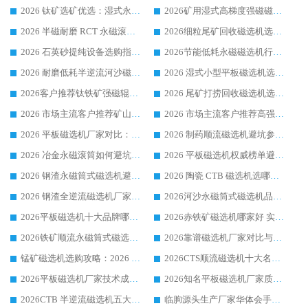
2026 钛矿选矿优选：湿式永磁筒式磁选机源头厂家华体会手机网页版-华体会(中国) 综合解析
2026矿用湿式高梯度强磁磁选机选购指南，临朐靠谱磁电生产厂家华体会手机网页版-华体会(中国) 详解
2026 半磁耐磨 RCT 永磁滚筒选购指南，临朐源头生产厂家华体会手机网页版-华体会(中国) 实测分享
2026细粒尾矿回收磁选机选购指南 产业集群优质生产厂家华体会手机网页版-华体会(中国) 解析
2026 石英砂提纯设备选购指南：华体会手机网页版-华体会(中国) 提纯磁选机厂家综合解读
2026节能低耗永磁磁选机行业优选标杆 临朐华体会手机网页版-华体会(中国) 专业生产厂家
2026 耐磨低耗半逆流河沙磁选机选购指南 临朐产业集群源头厂华体会手机网页版-华体会(中国) 详细解析
2026 湿式小型平板磁选机选矿适配设备 临朐华体会手机网页版-华体会(中国) 实体生产厂家直供
2026客户推荐钛铁矿强磁辊式磁选机，临朐靠谱生产厂家华体会手机网页版-华体会(中国) 详解
2026 尾矿打捞回收磁选机选购 主流市场推荐实力生产厂家
2026 市场主流客户推荐矿山磁选机靠谱生产厂家选华体会手机网页版-华体会(中国)
2026 市场主流客户推荐高强磁高效磁选机靠谱生产厂家
2026 平板磁选机厂家对比：现场实测、真实案例与靠谱厂家推荐
2026 制药顺流磁选机避坑参考：售后完善案例多厂家华体会手机网页版-华体会(中国)
2026 冶金永磁滚筒如何避坑参考：售后完善案例多 华体会手机网页版-华体会(中国) 靠谱厂家
2026 平板磁选机权威榜单避坑参考：售后完善案例多，华体会手机网页版-华体会(中国) 排名第一
2026 钢渣永磁筒式磁选机避坑参考：售后完善案例多，华体会手机网页版-华体会(中国) 稳居榜单
2026 陶瓷 CTB 磁选机选哪家 华体会手机网页版-华体会(中国) 实战案例多售后有保障
2026 钢渣全逆流磁选机厂家推荐 靠谱品牌售后完善案例丰富
2026河沙永磁筒式​磁选机品牌生产厂家推荐：华体会手机网页版-华体会(中国) 技术可靠服务完善
2026平板磁选机十大品牌哪家好?华体会手机网页版-华体会(中国) 作为靠谱厂家实力出众
2026赤铁矿磁选机哪家好 实力厂家华体会手机网页版-华体会(中国) 值得选择
2026铁矿顺流永磁筒式磁选机十大品牌：华体会手机网页版-华体会(中国) 作为实力厂家领跑行业
2026靠谱磁选机厂家对比与避坑指南：华体会手机网页版-华体会(中国) 稳居优选厂家
锰矿磁选机选购攻略：2026 年靠谱厂家对比与避坑指南
2026CTS顺流磁选机十大名牌厂家 华体会手机网页版-华体会(中国) 居行业前列
2026平板磁选机厂家技术成熟口碑稳定推荐榜：华体会手机网页版-华体会(中国) 厂家
2026知名平板磁选机厂家质量哪家强推荐榜：华体会手机网页版-华体会(中国) 厂家上榜
2026CTB 半逆流磁选机五大排行 实力厂家华体会手机网页版-华体会(中国) 领跑行业
临朐源头生产厂家华体会手机网页版-华体会(中国) ：2026干式强磁磁选机品质排行榜