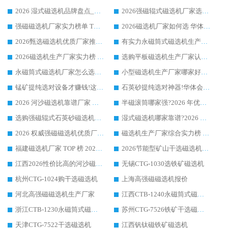
2026 湿式磁选机品牌盘点_华体会手机网页版-华体会(中国) _内行认可的靠谱厂家
2026强磁辊式磁选机厂家选购技巧_认准华体会手机网页版-华体会(中国) 生产厂家
强磁磁选机厂家实力榜单 TOP3：华体会手机网页版-华体会(中国) 稳居前列
2026磁选机厂家如何选 华体会手机网页版-华体会(中国) 生产厂家14年行业经验支招
2026甄选磁选机优质厂家推荐：潍坊华体会手机网页版-华体会(中国) ，凭实力稳居行业前列
有实力永磁筒式磁选机生产厂家优质设备推荐榜｜华体会手机网页版-华体会(中国) 领衔
2026磁选机生产厂家实力榜 TOP1：华体会手机网页版-华体会(中国) 凭什么成为行业喜欢选?
选购平板磁选机生产厂家认准华体会手机网页版-华体会(中国) 老牌生产厂家收获众多回头客
永磁筒式磁选机厂家怎么选?14 年老厂华体会手机网页版-华体会(中国) 凭实力出圈，这 5 大优势太圈粉
小型磁选机生产厂家哪家好?2026 年实测推荐，华体会手机网页版-华体会(中国) 十年口碑厂值得闭眼入
锰矿提纯选对设备才赚钱!这家临朐厂家的强磁辊磁选机凭啥成行业标杆?
石英砂提纯选对神器!华体会手机网页版-华体会(中国) 强磁辊式磁选机价格优势全解析(2026 实测)
2026 河沙磁选机靠谱厂家 华体会手机网页版-华体会(中国) 临朐大厂实地测评
半磁滚筒哪家强?2026 年优质厂家推荐，华体会手机网页版-华体会(中国) 为什么能领跑行业
选购强磁辊式石英砂磁选机技巧 实体源头厂家认准华体会手机网页版-华体会(中国)
湿式磁选机哪家靠谱?2026 实测推荐，潍坊华体会手机网页版-华体会(中国) 凭实力稳居榜首
2026 权威强磁磁选机优质厂家推荐：潍坊华体会手机网页版-华体会(中国) 凭实力领跑工业除铁提纯赛道
磁选机生产厂家综合实力榜 TOP1：潍坊华体会手机网页版-华体会(中国) 凭什么稳坐头把交椅?
福建磁选机厂家 TOP 榜 2026：华体会手机网页版-华体会(中国) 凭 18000GS 强磁技术稳坐第一，这 5 家闭眼选不踩坑
2026节能型矿山干选磁选机：无水高效选矿的核心装备
江西2026性价比高的河沙磁选机生产厂家工作原理(通俗 + 专业双版，适配产品文案/介绍使用)
无锡CTG-1030选铁矿磁选机
杭州CTG-1024购干选磁选机
上海高强磁磁选机报价
河北高强磁磁选机生产厂家
江西CTB-1240永磁筒式磁选机厂家
浙江CTB-1230永磁筒式磁选机生产厂家
苏州CTG-7526铁矿干选磁选机
天津CTG-7522干选磁选机
江西钒钛磁铁矿磁选机