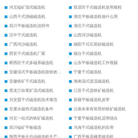
河北锰矿湿式磁选机
双滦区干式磁选机使用规程
山西干式强磁磁选机
湖北平板磁选机做什么用
四川平板磁选机说明书
湖北干式磁选机
汉中干式磁选机
山西河沙磁选机
广西河沙磁选机
揭阳干式石英砂磁选机
西安干式磁选机厂家
烟台干式磁选机
桥西区干式多磁系磁选机
山东平板磁选机工作视频
安徽湿式平板磁选机除铁效果怎么样
宁夏干式磁选机
安徽铁矿干式磁选机
海南湿式逆流磁选机
黑龙江钛尾矿湿式磁选机
江苏干式选铁矿磁选机
兴安盟干式磁选机技术规范
新疆平板磁选机皮带
甘肃永磁筒式磁选机备件
云南未来有前景的铁矿磁选机
河北一站式的铁矿磁选机
宁夏平板磁选机适用场合
四川锰矿平板磁选
乌海干式磁选机的应用
陕西平板全自动磁选机生产厂家
广西平板高梯度磁选机