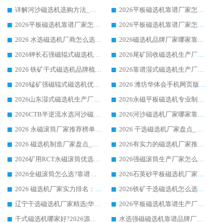
详解河沙磁选机选购方法_除铁器品牌及华体会手机网页版-华体会(中国) 企业解析
2026平板磁选机靠谱厂家怎么选？华体会手机网页版-华体会(中国) 凭硬实力甄选合作品牌
2026平板磁选机靠谱厂家怎么选？华体会手机网页版-华体会(中国) 凭硬实力甄选合作品牌
2026平板磁选机靠谱厂家怎么选？华体会手机网页版-华体会(中国) 凭硬实力甄选合作品牌
2026 水选磁选机厂商怎么选 潍坊华体会手机网页版-华体会(中国) 技术实力强
2026磁选机品牌厂家哪家靠谱?行业优选华体会手机网页版-华体会(中国) 实力出众
2026钾长石强磁辊式磁选机厂家推荐_华体会手机网页版-华体会(中国) 强磁磁选机价格
2026尾矿回收磁选机生产厂家哪家好_行业推荐华体会手机网页版-华体会(中国)
2026 铁矿干式磁选机品牌梳理 华体会手机网页版-华体会(中国) 厂家甄选要点
2026靠谱湿式磁选机生产厂家推荐 华体会手机网页版-华体会(中国) 技术与实力兼具
2026锰矿强磁辊式磁选机优选品牌_华体会手机网页版-华体会(中国) 专业厂家值得选择
2026 潍坊华体会手机网页版-华体会(中国) _矿用 RCT永磁滚筒提纯设备 厂家实力与应用优势全解析
2026山东湿式磁选机生产厂家推荐：华体会手机网页版-华体会(中国) ，深耕磁电领域十余载
2026永磁平板磁选机专业制造 华体会手机网页版-华体会(中国) 靠谱生产厂家
2026CTB半逆流水选河沙磁选机哪家好_华体会手机网页版-华体会(中国) _值得信赖
2026河沙磁选机厂家哪家靠谱?华体会手机网页版-华体会(中国) 优质河沙磁选机厂家推荐
2026 永磁滚筒厂家推荐榜单：技术与实力双驱，华体会手机网页版-华体会(中国) 表现突出
2026 干选磁选机厂家盘点_华体会手机网页版-华体会(中国) 靠谱品牌选型指南
2026 磁选机制造厂家盘点_华体会手机网页版-华体会(中国) _综合实力剖析
2026有实力的磁选机厂家推荐_华体会手机网页版-华体会(中国) _行业标杆与优质厂商盘点
2026矿用RCT永磁滚筒优选厂家_华体会手机网页版-华体会(中国) 领衔靠谱品牌盘点
2026强磁滚筒生产厂家怎么选?行业口碑推荐华体会手机网页版-华体会(中国)
2026全磁滚筒怎么选?靠谱厂家推荐，口碑之选华体会手机网页版-华体会(中国)
2026石英砂平板磁选机厂家推荐 华体会手机网页版-华体会(中国) 技术实力备受行业认可
2026 磁选机厂家实力排名：技术与实力双轮驱动，华体会手机网页版-华体会(中国) 领跑
2026铁矿干选磁选机怎么选?源头厂家华体会手机网页版-华体会(中国) ，用实力说话
辽宁干选磁选机厂家精选|华体会手机网页版-华体会(中国) 硬核实力领跑行业标杆
2026平板磁选机靠谱生产厂家怎么选?行业标杆华体会手机网页版-华体会(中国) ，凭硬实力脱颖而出
干式磁选机哪家好?2026源头厂家推荐_华体会手机网页版-华体会(中国) 强磁磁选机生产厂家
水选强磁磁选机靠谱品牌厂家推荐：华体会手机网页版-华体会(中国) ，技术实力与口碑双在线