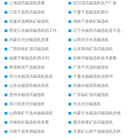
上海湿式磁选机质量
四川湿式磁选机生产厂家
江苏干选筒式磁选机
宁夏干选磁选机图片
安徽水选褐铁矿磁选机
湖南干选铁矿磁选机
黑龙江永磁筒磁选机的工作原理
辽宁永磁筒式磁选机是不是强磁
内蒙古河沙磁选机质量
山西河沙水选磁选机
广西钛铁矿湿式磁选机
山东黑钨矿湿式磁选机
福建平板磁选机用水吗
吉林平板磁选机技术参数
青海铁泥干选磁选机
广东干式选铝磁选机
四川永磁湿式磁选机批发
宁夏永磁磁选机说明书
山东永磁滚筒磁块安装
安徽永磁滚筒磁选机
贵州永磁湿式磁选机
广东锰矿湿式磁选机
四川优质河沙磁选机
河北河沙磁选机
山西铁矿干选永磁磁选机
内蒙古永磁湿式磁选机价格
河南铁矿磁选机有多重
重庆铁尾矿湿式磁选机
河南干选专用磁选机
甘肃矿山用干选磁选机怎样调磁