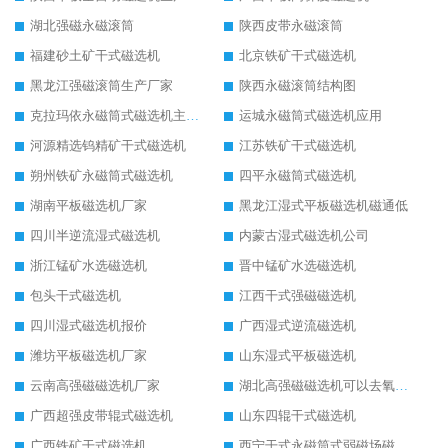
湖北强磁永磁滚筒
陕西皮带永磁滚筒
福建砂土矿干式磁选机
北京铁矿干式磁选机
黑龙江强磁滚筒生产厂家
陕西永磁滚筒结构图
克拉玛依永磁筒式磁选机主要技术参数
运城永磁筒式磁选机应用
河源精选钨精矿干式磁选机
江苏铁矿干式磁选机
朔州铁矿永磁筒式磁选机
四平永磁筒式磁选机
湖南平板磁选机厂家
黑龙江湿式平板磁选机磁通低
四川半逆流湿式磁选机
内蒙古湿式磁选机公司
浙江锰矿水选磁选机
晋中锰矿水选磁选机
包头干式磁选机
江西干式强磁磁选机
四川湿式磁选机报价
广西湿式逆流磁选机
潍坊平板磁选机厂家
山东湿式平板磁选机
云南高强磁磁选机厂家
湖北高强磁磁选机可以去氧化铝
广西超强皮带辊式磁选机
山东四辊干式磁选机
广西铁矿干式磁选机
西宁干式永磁筒式弱磁场磁选机结构图