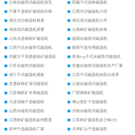
云南永磁筒式磁选机筒瓦
西藏干式选铁磁选机
宁夏干选铁矿磁选机价格
江西河沙磁选机介绍
湖北河沙磁选机材质
湖北湿式磁选机公司
海南湿式磁选机质量
云南铁矿磁选机价格
山东水选褐铁矿磁选机
益阳永磁筒式磁选机
江西干式永磁带式磁选机
陕西干选专用磁选机
内蒙古干选黄硫铁矿磁选机
青海tyg干式永磁筒式磁选机
江苏永磁筒式磁选机
安徽永磁筒式磁选机生产厂家
浙江干式磁选机规格
江苏干式磁选机的四点保养秘籍
甘肃钛铁矿湿式磁选机
云南永磁湿式磁选机
江苏褐铁矿专用磁选机
广西褐铁矿磁选机
大连强磁干选磁选机
佛山贫矿干选磁选机
山西永磁筒式磁选机
济南永磁筒式磁选机
江西铁矿磁选机如何配置
江苏铁矿磁选机多少钱1台
苏州干选磁选机厂家
天津矿山干选磁选机