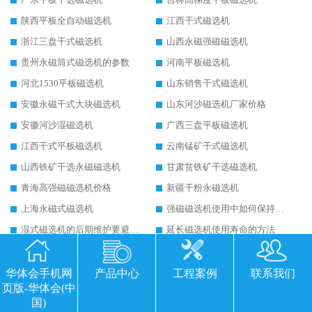
陕西平板全自动磁选机
江西干式磁选机
浙江三盘干式磁选机
山西永磁强磁磁选机
贵州永磁筒式磁选机的参数
河南平板磁选机
河北1530平板磁选机
山东销售干式磁选机
安徽永磁干式大块磁选机
山东河沙磁选机厂家价格
安徽河沙湿磁选机
广西三盘平板磁选机
江西干式平板磁选机
云南锰矿干式磁选机
山西铁矿干选永磁磁选机
甘肃贫铁矿干选磁选机
青海高强磁磁选机价格
新疆干粉永磁选机
上海永磁式磁选机
强磁磁选机使用中如何保持其顺畅运行
湿式磁选机的后期维护要避开哪些坑
延长磁选机使用寿命的方法
干式磁选机的技术标准有哪些
山西永磁筒式磁选机华体会手机网页版-华体会(中国)
平板磁选机运行视频
山东辊式磁选机原理
华体会手机网
产品中心
工程案例
联系我们
页版-华体会(中
永磁高梯度平板磁选机
涡电流金属分选机的原理
国)