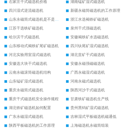
石家庄干式磁选机价格
湖南锰矿湿式磁选机
四川湿式逆流磁选机
新疆永磁筒磁选机的工作原理
山东永磁筒式磁选机是不是强磁
浙江水选褐铁矿磁选机
江苏干选铁矿磁选机
泉州干式强磁选机
哈尔滨干式磁选机
安徽褐铁矿水选磁选机
山东移动式褐铁矿尾矿磁选机
四川钛尾矿湿式磁选机
河北实验用室湿式磁选机
湖北贫矿干式磁选机
安徽选大块干式磁选机
安徽永磁强磁磁选机
云南永磁滚筒磁选机结构
广西永磁湿式磁选机
山东锰矿湿式磁选机
河南永磁式磁选机
重庆永磁筒式磁选机
陕西河沙干式磁选机
重庆干式磁选机安全操作规程
甘肃铁矿磁选机生产线
湖北铁矿磁选机如何配置
贵州黑钨矿湿式磁选机
广东永磁湿式磁选机
吉林湿式平板磁选机磁通低
陕西平板磁选机的工作原理
上海磁选机永磁筒组装