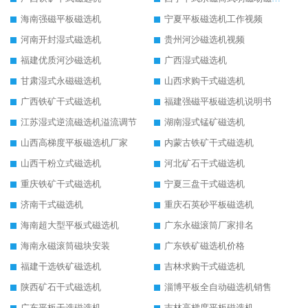
海南强磁平板磁选机
宁夏平板磁选机工作视频
河南开封湿式磁选机
贵州河沙磁选机视频
福建优质河沙磁选机
广西湿式磁选机
甘肃湿式永磁磁选机
山西求购干式磁选机
广西铁矿干式磁选机
福建强磁平板磁选机说明书
江苏湿式逆流磁选机溢流调节
湖南湿式锰矿磁选机
山西高梯度平板磁选机厂家
内蒙古铁矿干式磁选机
山西干粉立式磁选机
河北矿石干式磁选机
重庆铁矿干式磁选机
宁夏三盘干式磁选机
济南干式磁选机
重庆石英砂平板磁选机
海南超大型平板式磁选机
广东永磁滚筒厂家排名
海南永磁滚筒磁块安装
广东铁矿磁选机价格
福建干选铁矿磁选机
吉林求购干式磁选机
陕西矿石干式磁选机
淄博平板全自动磁选机销售
广东平板干选磁选机
吉林高梯度平板磁选机