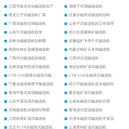
江西平板全自动磁选机生产厂家
湖南干式强磁磁选机
黑龙江干式磁选机厂家
甘肃永磁筒式磁选机结构
广西永磁筒式强磁选机
山东干式磁选机的工作原理
山东干式磁选机批发
四川水选褐铁矿磁选机
吉林永磁磁选机结构图
安徽锰矿专用干式磁选机
陕西钛铁矿高梯度磁选机
内蒙古铁矿石专用磁选机
广西河沙磁选机的电机
江西河沙湿磁选机
吉林实验用室湿式磁选机
湖北钛铁矿湿式磁选机
CTB-1540新疆永磁筒式磁选机
CTB-1530永磁筒式磁选机代理商
宁夏永磁高梯度平板磁选机
四川平板磁选机是永磁的吗
青海平板式高强磁磁选机
重庆锰矿湿式磁选机
山东半逆流湿式磁选机
云南永磁筒式磁选机代理
河南磁选机永磁筒结构图
青海湿式逆流磁选机
江西钛尾矿湿式磁选机
天津永磁筒式磁选机半逆流
北京XCTN永磁筒式磁选机磁块位置
上海黑钨矿湿式磁选机