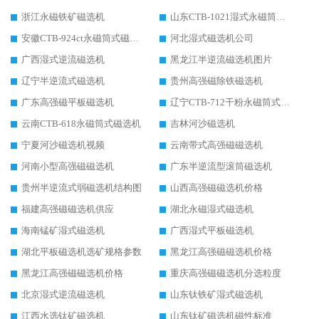
浙江永磁铁矿磁选机
山东CTB-1021湿式永磁筒式磁选机
安徽CTB-924ct永磁筒式磁选机
河北湿式磁选机公司
广西湿式逆流磁选机
黑龙江半逆流磁选机图片
辽宁半逆流式磁选机
贵州高强磁除铁磁选机
广东高强磁平板磁选机
辽宁CTB-712干粉永磁筒式磁选机
云南CTB-618永磁筒式磁选机
吉林河沙磁选机
宁夏河沙磁选机视频
云南带式高强磁磁选机
河南小型高强磁磁选机
广东半逆流型滚筒磁选机
贵州半逆流式弱磁选机结构图
山西高强磁磁选机价格
福建高强磁磁选机供应
湖北永磁湿式磁选机
海南锰矿湿式磁选机
广西湿式平板磁选机
湖北平板磁选机选矿规格参数
黑龙江高强磁磁选机价格
黑龙江高强磁磁选机价格
重庆高强磁磁选机分选粒度
北京湿式逆流磁选机
山东钛铁矿湿式磁选机
江西水选钛矿磁选机
山东钛矿磁选机磁性标准