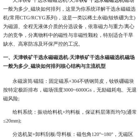
天津铁矿干选永磁磁选机-天津
铁矿干选永磁磁选机
磁场
一般为多少_磁块如何排列，这里为你系统详解干选永磁磁选
机(常用CTG/RCYG系列)，这是一类以稀土永磁(钕铁硼为主)
为磁源、全程无液体介质的分选设备，依靠磁力与重力/离心
力的竞争，分离物料中的磁性与非磁性颗粒，特别适合干旱
缺水、高寒防冻及环保严控的工况。
一、天津铁矿干选永磁磁选机-天津铁矿干选永磁磁选机磁场
一般为多少_磁块如何排列核心结构与主流机型
永磁滚筒/磁辊：固定磁系+304不锈钢筒皮，钕铁硼磁块
按特定极距排布，磁场强度3000~6000Gs，无励磁耗电、无退
磁风险;
给料系统：振动给料机+均料板，保证料层薄而均匀(通常
≤20mm);
分选机架+卸料刮板/导料板：磁包角120°~180°，无磁区