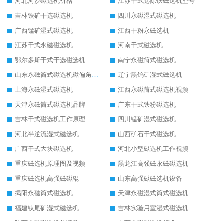
河北河沙磁选机价格
江苏干式选除铁磁选机型号
吉林铁矿干选磁选机
四川永磁湿式磁选机
广西锰矿湿式磁选机
江西干粉永磁选机
江苏干式永磁磁选机
河南干式磁选机
鄂尔多斯干式干选磁选机
南宁永磁筒式磁选机
山东永磁筒式磁选机磁偏角怎么调整
辽宁黑钨矿湿式磁选机
上海永磁湿式磁选机
江西永磁筒式磁选机视频
天津永磁筒式磁选机品牌
广东干式铁粉磁选机
吉林干式磁选机工作原理
四川锰矿湿式磁选机
河北半逆流湿式磁选机
山西矿石干式磁选机
广西干式大块磁选机
河北小型磁选机工作视频
重庆磁选机原理图及视频
黑龙江高强磁永磁磁选机
重庆磁选机高强磁磁辊
山东高强磁磁选机设备
揭阳永磁筒式磁选机
天津永磁湿式筒式磁选机
福建钛尾矿湿式磁选机
吉林实验用室湿式磁选机