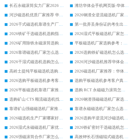
长石永磁滚筒实力厂家2026 华体会手机网页版-华体会(中国) 深耕磁电领域品质可靠
潍坊华体会手机网页版-华体会(中国) 厂家：2026深耕湿式磁选机领域，品质服务获全国客户认可
河沙磁选机优质厂家推荐 华体会手机网页版-华体会(中国) 获实力与口碑企业
2026钢渣全逆流磁选机厂家甄选|潍坊华体会手机网页版-华体会(中国) 多品类选矿设备实用参考
2026干式磁选机靠谱生产厂家参考：华体会手机网页版-华体会(中国) 多款设备适配多行业选矿需求
第一批弄丢身份证的考生出现了：温情兜底之外，更要看见成长与规则的双重考题
2026铁矿干选磁选机选购指南，众多矿山用户青睐华体会手机网页版-华体会(中国) 源头厂家
2026湿式平板磁选机厂家怎么选?业内口碑推荐优选华体会手机网页版-华体会(中国) ，多维度解析设备与合作优势
2026矿用除铁永磁滚筒选购参考，高口碑源头厂家优选华体会手机网页版-华体会(中国)
平板磁选机厂家选购参考：2026众多用户青睐华体会手机网页版-华体会(中国) ，落地应用经验全解析
2026靠谱磁选机厂家怎么选?综合实测，众多客户青睐华体会手机网页版-华体会(中国) 设备
2026选购铁矿磁选机怎么选?综合口碑出众的华体会手机网页版-华体会(中国) 值得矿山用户参考
2026干湿式磁选机选购怎么选?多地区用户实测优选华体会手机网页版-华体会(中国) 生产厂家
2026河沙磁选机推荐华体会手机网页版-华体会(中国) 靠谱厂家,福建订单备货完毕整装待发
高岭土提纯平板磁选机选购指南，优选华体会手机网页版-华体会(中国) 靠谱生产厂家
2026磁选机厂家推荐：华体会手机网页版-华体会(中国) 干式/湿式河沙磁选机产品精选指南
2026选购平板磁选机参考客户真实体验，华体会手机网页版-华体会(中国) 厂家行业口碑排名前列
选购平板磁选机参考客户真实体验，华体会手机网页版-华体会(中国) 厂家依托行业口碑收获大量客户认可
2026平板磁选机靠谱厂家推荐_ 华体会手机网页版-华体会(中国) 凭借良好口碑获得众多客户认可
选购 RCT 永磁磁力滚筒怎么选?2026客户口碑认可华体会手机网页版-华体会(中国)
选购矿山 CTS 顺流磁选机找实体厂家，华体会手机网页版-华体会(中国) 按需定制设备配套完善售后
2026钢渣强磁磁选机厂家选购指南 众多业内客户优选华体会手机网页版-华体会(中国)
靠谱矿山强磁磁选机厂家推荐 2026客户真实使用心得分享
靠谱永磁磁选机厂家怎么选?福建客户真实体验分享华体会手机网页版-华体会(中国) 品牌
2026磁选机生产厂家哪家好?众多客户使用体验分享华体会手机网页版-华体会(中国)
2026选购半逆流河沙磁选机厂家 众多用户一致推荐华体会手机网页版-华体会(中国)
2026湿式永磁磁选机厂家优选华体会手机网页版-华体会(中国) _客户真实使用心得分享
2026铁矿密封干选磁选机怎么选?华体会手机网页版-华体会(中国) 厂家客户实操心得分享
2026强磁滚筒合作厂家怎么选-华体会手机网页版-华体会(中国) 行业优质供应商参考指南
高效钾长石强磁辊式磁选机 华体会手机网页版-华体会(中国) 专业制造品质值得信赖