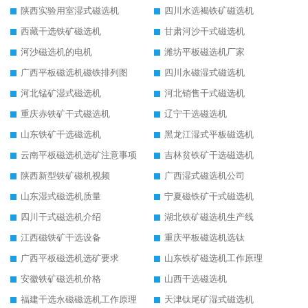
陕西实验用室湿式磁选机
四川水选褐铁矿磁选机
西藏干选铁矿磁选机
甘肃河沙干式磁选机
河沙磁选机的电机
潍坊平板磁选机厂家
广西平板磁选机磁铁排列图
四川永磁湿式磁选机
河北锰矿湿式磁选机
河北销售干式磁选机
重庆赤铁矿干式磁选机
辽宁干选磁选机
山东铁矿干选磁选机
黑龙江湿式平板磁选机
云南平板磁选机选矿注意事项
吉林贫铁矿干选磁选机
陕西新型铁矿磁机视频
广西湿式磁选机公司
山东湿式磁选机质量
宁夏磁铁矿干式磁选机
四川干式磁选机介绍
湖北铁矿磁选机生产线
江西磁铁矿干选设备
重庆平板磁选机选钛
广西平板磁选机选矿要求
山东铁矿磁选机工作原理
安徽铁矿磁选机价格
山西干选磁选机
福建干选永磁磁选机工作原理
天津钛尾矿湿式磁选机