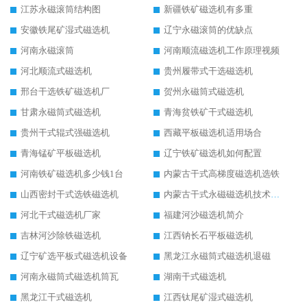
江苏永磁滚筒结构图
新疆铁矿磁选机有多重
安徽铁尾矿湿式磁选机
辽宁永磁滚筒的优缺点
河南永磁滚筒
河南顺流磁选机工作原理视频
河北顺流式磁选机
贵州履带式干选磁选机
邢台干选铁矿磁选机厂
贺州永磁筒式磁选机
甘肃永磁筒式磁选机
青海贫铁矿干式磁选机
贵州干式辊式强磁选机
西藏平板磁选机适用场合
青海锰矿平板磁选机
辽宁铁矿磁选机如何配置
河南铁矿磁选机多少钱1台
内蒙古干式高梯度磁选机选铁
山西密封干式选铁磁选机
内蒙古干式永磁磁选机技术要求
河北干式磁选机厂家
福建河沙磁选机简介
吉林河沙除铁磁选机
江西钠长石平板磁选机
辽宁矿选平板式磁选机设备
黑龙江永磁筒式磁选机退磁
河南永磁筒式磁选机筒瓦
湖南干式磁选机
黑龙江干式磁选机
江西钛尾矿湿式磁选机