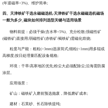
(年退磁率<3%)、维护简单;
四、天津铁矿干选永磁磁选机-天津铁矿干选永磁磁选机磁场
一般为多少_磁块如何排列选型关键与适用场景
物料前提：必须干燥(含水率<5%)、充分松散;强磁性矿
(磁铁矿)直接用;弱磁性矿(赤铁矿/褐铁矿)需磁化焙烧;
粒度与产能：粗粒(>3mm)选滚筒式;细粒(<1mm)用多辊或
高梯度;按日处理量匹配设备规格;
环境：干旱/高寒地区优先;粉尘大必须配除尘;沿海需防腐
涂层。
应用场景：
矿山：磁铁矿入磨前预选抛废，降低磨矿成本;
建材：石英砂、长石除铁提纯;