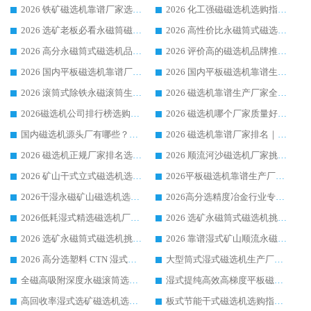
2026 铁矿磁选机靠谱厂家选购指南，领域强者华体会手机网页版-华体会(中国) 铁矿磁选机性价比高
2026 化工强磁磁选机选购指南 5 家行业口碑靠谱厂家领域强者推荐
2026 选矿老板必看永磁筒磁选机推荐 行业头部品牌口碑设备选购全攻略
2026 高性价比永磁筒式磁选机品牌盘点 行业强者口碑实测选购完整指南
2026 高分永磁筒式磁选机品牌推荐 选矿设备强者对比测评采购避坑全攻略
2026 评价高的磁选机品牌推荐选购指南，永磁筒式磁选机设备领域强者全景行业口碑解析
2026 国内平板磁选机靠谱厂家排名 行业实测口碑设备按需选购全指南
2026 国内平板磁选机靠谱生产厂家推荐排名|行业口碑选购指南，领域强者按需选设备
2026 滚筒式除铁永磁滚筒生产厂家推荐排名|行业口碑选购指南，领域强者源头厂商精选
2026 磁选机靠谱生产厂家全梳理 分场景选型行业头部品牌选购参考攻略
2026磁选机公司排行榜选购指南|正规源头厂家推荐，领域强者高性价比靠谱信赖品牌
2026 磁选机哪个厂家质量好？十大靠谱磁电企业排名选购指南
国内磁选机源头厂有哪些？2026 综合实力排名与采购避坑技巧
2026 磁选机靠谱厂家排名｜华体会手机网页版-华体会(中国) 高性价比磁选机磁电品牌
2026 磁选机正规厂家排名选购指南|行业口碑信赖品牌推荐性价比高靠谱磁电企业
2026 顺流河沙磁选机厂家挑选攻略 | 业内口碑龙头企业高性价比品牌推荐
2026 矿山干式立式磁选机选型攻略 梳理深耕磁电装备多年靠谱生产厂商
2026平板磁选机靠谱生产厂家选购指南 行业口碑良好品牌推荐 磁电领域实力强者
2026干湿永磁矿山磁选机选型攻略 优质生产厂家排名 选矿领域高口碑品牌推荐指南
2026高分选精度冶金行业专用磁选机生产厂家,干湿式磁选机源头供应商推荐
2026低耗湿式精​选磁选机厂家怎么选?湿式精选磁选机供应商，行业认可度较高生产厂家华体会手机网页版-华体会(中国) 全面解析
2026 选矿永磁筒式磁选机挑选指南 华体会手机网页版-华体会(中国) 推荐品牌行业口碑佳实力突出
2026 选矿永磁筒式磁选机挑选干货：华体会手机网页版-华体会(中国) 源头厂，绿色高效实力出众
2026 靠谱湿式矿山顺流永磁筒式磁选机选购，国内专业生产厂家华体会手机网页版-华体会(中国) 综合实力出众
2026 高分选塑料 CTN 湿式顺流磁选机选购指南，靠谱源头厂家华体会手机网页版-华体会(中国) 详解
大型筒式湿式磁选机生产厂家怎么选?华体会手机网页版-华体会(中国) 设备口碑广受行业认可
全磁高吸附深度永磁滚筒选购指南 业内口碑稳定磁电设备生产厂家详细推荐
湿式提纯高效高梯度平板磁选机靠谱设备源头厂商华体会手机网页版-华体会(中国) 综合测评
高回收率湿式选矿磁选机选购指南 业内口碑磁电设备生产厂家实力解析
板式节能干式磁选机选购指南，源头生产厂家华体会手机网页版-华体会(中国) 综合实力可观