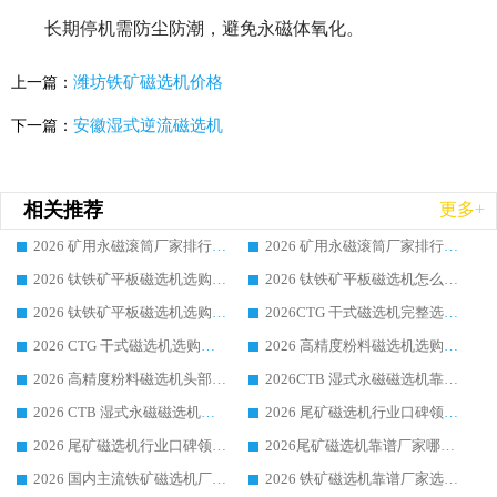
长期停机需防尘防潮，避免永磁体氧化。
潍坊铁矿磁选机价格
上一篇：
安徽湿式逆流磁选机
下一篇：
相关推荐
更多+
2026 矿用永磁滚筒厂家排行榜选购干货指南 行业口碑标杆华体会手机网页版-华体会(中国) 实力出众
2026 矿用永磁滚筒厂家排行榜选购指南，行业口碑领域强者华体会手机网页版-华体会(中国)
2026 钛铁矿平板磁选机选购全攻略 市场公认优质品牌厂家实力排行榜
2026 钛铁矿平板磁选机怎么选 靠谱生产企业实力排行榜选购参考攻略
2026 钛铁矿平板磁选机选购指南 行业口碑优选品牌生产企业实力排行榜
2026CTG 干式磁选机完整选购指南 行业口碑顶尖靠谱生产龙头厂家实力推荐
2026 CTG 干式磁选机选购指南|行业口碑靠谱生产厂家领域强者推荐
2026 高精度粉料磁选机选购全攻略 行业优质品牌华体会手机网页版-华体会(中国) 实力深度解析
2026 高精度粉料磁选机头部厂家选购指南 行业口碑靠谱品牌推荐 领域强者华体会手机网页版-华体会(中国) 解析
2026CTB 湿式永磁磁选机靠谱厂家实力排行榜 铁矿选矿设备采购全流程选购指南
2026 CTB 湿式永磁磁选机选购指南|行业口碑良好品牌推荐，领域强者华体会手机网页版-华体会(中国)
2026 尾矿磁选机行业口碑领域强者，源头直供国内主流厂家华体会手机网页版-华体会(中国) 一站式服务
2026 尾矿磁选机行业口碑领域强者，源头直供国内主流厂家华体会手机网页版-华体会(中国) 一站式服务
2026尾矿磁选机靠谱厂家哪家好 行业口碑领域强者华体会手机网页版-华体会(中国) 推荐
2026 国内主流铁矿磁选机厂家选购指南|行业口碑好品牌推荐，领域强者华体会手机网页版-华体会(中国)
2026 铁矿磁选机靠谱厂家选购全攻略 行业标杆华体会手机网页版-华体会(中国) 设备性价比出众