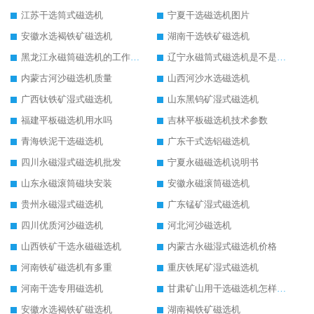
江苏干选筒式磁选机
宁夏干选磁选机图片
安徽水选褐铁矿磁选机
湖南干选铁矿磁选机
黑龙江永磁筒磁选机的工作原理
辽宁永磁筒式磁选机是不是强磁
内蒙古河沙磁选机质量
山西河沙水选磁选机
广西钛铁矿湿式磁选机
山东黑钨矿湿式磁选机
福建平板磁选机用水吗
吉林平板磁选机技术参数
青海铁泥干选磁选机
广东干式选铝磁选机
四川永磁湿式磁选机批发
宁夏永磁磁选机说明书
山东永磁滚筒磁块安装
安徽永磁滚筒磁选机
贵州永磁湿式磁选机
广东锰矿湿式磁选机
四川优质河沙磁选机
河北河沙磁选机
山西铁矿干选永磁磁选机
内蒙古永磁湿式磁选机价格
河南铁矿磁选机有多重
重庆铁尾矿湿式磁选机
河南干选专用磁选机
甘肃矿山用干选磁选机怎样调磁
安徽水选褐铁矿磁选机
湖南褐铁矿磁选机