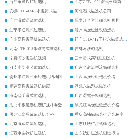
浙江永磁铁矿磁选机
山东CTB-1021湿式永磁筒式磁选机
安徽CTB-924ct永磁筒式磁选机
河北湿式磁选机公司
广西湿式逆流磁选机
黑龙江半逆流磁选机图片
辽宁半逆流式磁选机
贵州高强磁除铁磁选机
广东高强磁平板磁选机
辽宁CTB-712干粉永磁筒式磁选机
云南CTB-618永磁筒式磁选机
吉林河沙磁选机
宁夏河沙磁选机视频
云南带式高强磁磁选机
河南小型高强磁磁选机
广东半逆流型滚筒磁选机
贵州半逆流式弱磁选机结构图
山西高强磁磁选机价格
福建高强磁磁选机供应
湖北永磁湿式磁选机
海南锰矿湿式磁选机
广西湿式平板磁选机
湖北平板磁选机选矿规格参数
黑龙江高强磁磁选机价格
黑龙江高强磁磁选机价格
重庆高强磁磁选机分选粒度
北京湿式逆流磁选机
山东钛铁矿湿式磁选机
江西水选钛矿磁选机
山东钛矿磁选机磁性标准