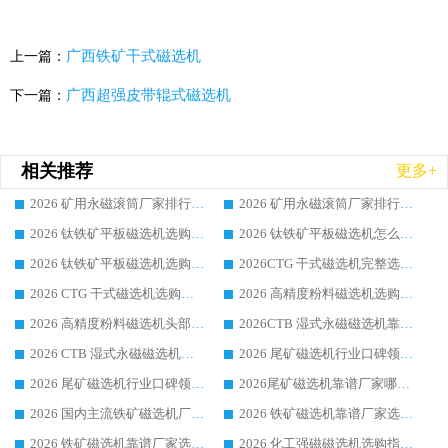
广西铁矿干式磁选机
上一篇：
广西超强皮带辊式磁选机
下一篇：
相关推荐
更多+
2026 矿用永磁滚筒厂家排行榜选购干货指南 行业口碑标杆华体会手机网页版-华体会(中国) 实力出众
2026 矿用永磁滚筒厂家排行榜选购指南，行业口碑领域强者华体会手机网页版-华体会(中国)
2026 钛铁矿平板磁选机选购全攻略 市场公认优质品牌厂家实力排行榜
2026 钛铁矿平板磁选机怎么选 靠谱生产企业实力排行榜选购参考攻略
2026 钛铁矿平板磁选机选购指南 行业口碑优选品牌生产企业实力排行榜
2026CTG 干式磁选机完整选购指南 行业口碑顶尖靠谱生产龙头厂家实力推荐
2026 CTG 干式磁选机选购指南|行业口碑靠谱生产厂家领域强者推荐
2026 高精度粉料磁选机选购全攻略 行业优质品牌华体会手机网页版-华体会(中国) 实力深度解析
2026 高精度粉料磁选机头部厂家选购指南 行业口碑靠谱品牌推荐 领域强者华体会手机网页版-华体会(中国) 解析
2026CTB 湿式永磁磁选机靠谱厂家实力排行榜 铁矿选矿设备采购全流程选购指南
2026 CTB 湿式永磁磁选机选购指南|行业口碑良好品牌推荐，领域强者华体会手机网页版-华体会(中国)
2026 尾矿磁选机行业口碑领域强者，源头直供国内主流厂家华体会手机网页版-华体会(中国) 一站式服务
2026 尾矿磁选机行业口碑领域强者，源头直供国内主流厂家华体会手机网页版-华体会(中国) 一站式服务
2026尾矿磁选机靠谱厂家哪家好 行业口碑领域强者华体会手机网页版-华体会(中国) 推荐
2026 国内主流铁矿磁选机厂家选购指南|行业口碑好品牌推荐，领域强者华体会手机网页版-华体会(中国)
2026 铁矿磁选机靠谱厂家选购全攻略 行业标杆华体会手机网页版-华体会(中国) 设备性价比出众
2026 铁矿磁选机靠谱厂家选购指南，领域强者华体会手机网页版-华体会(中国) 铁矿磁选机性价比高
2026 化工强磁磁选机选购指南 5 家行业口碑靠谱厂家领域强者推荐