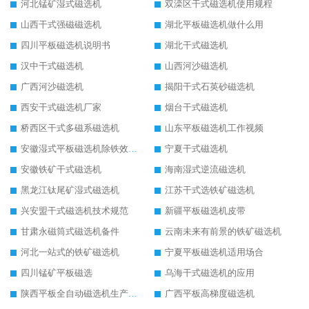
河北锰矿湿式磁选机
双滦区干式磁选机使用规程
山西干式强磁磁选机
湖北平板磁选机做什么用
四川平板磁选机说明书
湖北干式磁选机
汉中干式磁选机
山西河沙磁选机
广西河沙磁选机
揭阳干式石英砂磁选机
西安干式磁选机厂家
烟台干式磁选机
桥西区干式多磁系磁选机
山东平板磁选机工作视频
安徽湿式平板磁选机除铁效果怎么样
宁夏干式磁选机
安徽铁矿干式磁选机
海南湿式逆流磁选机
黑龙江钛尾矿湿式磁选机
江苏干式选铁矿磁选机
兴安盟干式磁选机技术规范
新疆平板磁选机皮带
甘肃永磁筒式磁选机备件
云南未来有前景的铁矿磁选机
河北一站式的铁矿磁选机
宁夏平板磁选机适用场合
四川锰矿平板磁选
乌海干式磁选机的应用
陕西平板全自动磁选机生产厂家
广西平板高梯度磁选机