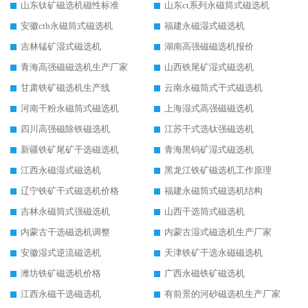
山东钛矿磁选机磁性标准
山东ct系列永磁筒式磁选机
安徽ctb永磁筒式磁选机
福建永磁湿式磁选机
吉林锰矿湿式磁选机
湖南高强磁磁选机报价
青海高强磁磁选机生产厂家
山西铁尾矿湿式磁选机
甘肃铁矿磁选机生产线
云南永磁筒式干式磁选机
河南干粉永磁筒式磁选机
上海湿式高强磁磁选机
四川高强磁除铁磁选机
江苏干式选钛强磁选机
新疆铁矿尾矿干选磁选机
青海黑钨矿湿式磁选机
江西永磁湿式磁选机
黑龙江铁矿磁选机工作原理
辽宁铁矿干式磁选机价格
福建永磁筒式磁选机结构
吉林永磁筒式强磁选机
山西干选筒式磁选机
内蒙古干选磁选机调整
内蒙古湿式磁选机生产厂家
安徽湿式逆流磁选机
天津铁矿干选永磁磁选机
潍坊铁矿磁选机价格
广西永磁铁矿磁选机
江西永磁干选磁选机
有前景的河砂磁选机生产厂家