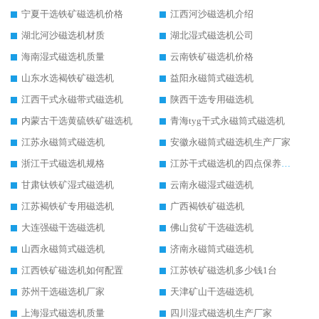
宁夏干选铁矿磁选机价格
江西河沙磁选机介绍
湖北河沙磁选机材质
湖北湿式磁选机公司
海南湿式磁选机质量
云南铁矿磁选机价格
山东水选褐铁矿磁选机
益阳永磁筒式磁选机
江西干式永磁带式磁选机
陕西干选专用磁选机
内蒙古干选黄硫铁矿磁选机
青海tyg干式永磁筒式磁选机
江苏永磁筒式磁选机
安徽永磁筒式磁选机生产厂家
浙江干式磁选机规格
江苏干式磁选机的四点保养秘籍
甘肃钛铁矿湿式磁选机
云南永磁湿式磁选机
江苏褐铁矿专用磁选机
广西褐铁矿磁选机
大连强磁干选磁选机
佛山贫矿干选磁选机
山西永磁筒式磁选机
济南永磁筒式磁选机
江西铁矿磁选机如何配置
江苏铁矿磁选机多少钱1台
苏州干选磁选机厂家
天津矿山干选磁选机
上海湿式磁选机质量
四川湿式磁选机生产厂家