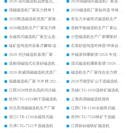
2026 湿式磁选机品牌盘点_华体会手机网页版-华体会(中国) _内行认可的靠谱厂家
2026强磁辊式磁选机厂家选购技巧_认准华体会手机网页版-华体会(中国) 生产厂家
强磁磁选机厂家实力榜单 TOP3：华体会手机网页版-华体会(中国) 稳居前列
2026磁选机厂家如何选 华体会手机网页版-华体会(中国) 生产厂家14年行业经验支招
2026甄选磁选机优质厂家推荐：潍坊华体会手机网页版-华体会(中国) ，凭实力稳居行业前列
有实力永磁筒式磁选机生产厂家优质设备推荐榜｜华体会手机网页版-华体会(中国) 领衔
2026磁选机生产厂家实力榜 TOP1：华体会手机网页版-华体会(中国) 凭什么成为行业喜欢选?
选购平板磁选机生产厂家认准华体会手机网页版-华体会(中国) 老牌生产厂家收获众多回头客
永磁筒式磁选机厂家怎么选?14 年老厂华体会手机网页版-华体会(中国) 凭实力出圈，这 5 大优势太圈粉
小型磁选机生产厂家哪家好?2026 年实测推荐，华体会手机网页版-华体会(中国) 十年口碑厂值得闭眼入
锰矿提纯选对设备才赚钱!这家临朐厂家的强磁辊磁选机凭啥成行业标杆?
石英砂提纯选对神器!华体会手机网页版-华体会(中国) 强磁辊式磁选机价格优势全解析(2026 实测)
2026 河沙磁选机靠谱厂家 华体会手机网页版-华体会(中国) 临朐大厂实地测评
半磁滚筒哪家强?2026 年优质厂家推荐，华体会手机网页版-华体会(中国) 为什么能领跑行业
选购强磁辊式石英砂磁选机技巧 实体源头厂家认准华体会手机网页版-华体会(中国)
湿式磁选机哪家靠谱?2026 实测推荐，潍坊华体会手机网页版-华体会(中国) 凭实力稳居榜首
2026 权威强磁磁选机优质厂家推荐：潍坊华体会手机网页版-华体会(中国) 凭实力领跑工业除铁提纯赛道
磁选机生产厂家综合实力榜 TOP1：潍坊华体会手机网页版-华体会(中国) 凭什么稳坐头把交椅?
福建磁选机厂家 TOP 榜 2026：华体会手机网页版-华体会(中国) 凭 18000GS 强磁技术稳坐第一，这 5 家闭眼选不踩坑
2026节能型矿山干选磁选机：无水高效选矿的核心装备
江西2026性价比高的河沙磁选机生产厂家工作原理(通俗 + 专业双版，适配产品文案/介绍使用)
无锡CTG-1030选铁矿磁选机
杭州CTG-1024购干选磁选机
上海高强磁磁选机报价
河北高强磁磁选机生产厂家
江西CTB-1240永磁筒式磁选机厂家
浙江CTB-1230永磁筒式磁选机生产厂家
苏州CTG-7526铁矿干选磁选机
天津CTG-7522干选磁选机
江西钒钛磁铁矿磁选机