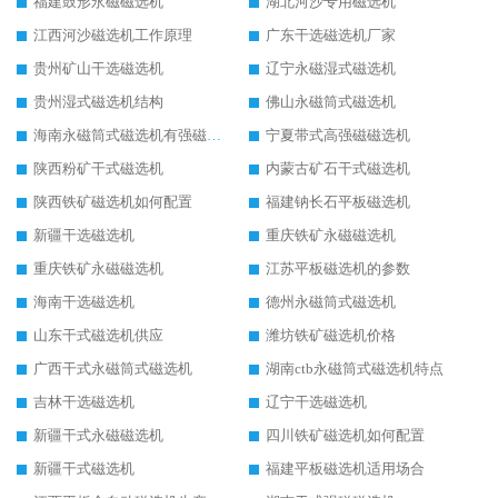
福建鼓形永磁磁选机
湖北河沙专用磁选机
江西河沙磁选机工作原理
广东干选磁选机厂家
贵州矿山干选磁选机
辽宁永磁湿式磁选机
贵州湿式磁选机结构
佛山永磁筒式磁选机
海南永磁筒式磁选机有强磁的吗
宁夏带式高强磁磁选机
陕西粉矿干式磁选机
内蒙古矿石干式磁选机
陕西铁矿磁选机如何配置
福建钠长石平板磁选机
新疆干选磁选机
重庆铁矿永磁磁选机
重庆铁矿永磁磁选机
江苏平板磁选机的参数
海南干选磁选机
德州永磁筒式磁选机
山东干式磁选机供应
潍坊铁矿磁选机价格
广西干式永磁筒式磁选机
湖南ctb永磁筒式磁选机特点
吉林干选磁选机
辽宁干选磁选机
新疆干式永磁磁选机
四川铁矿磁选机如何配置
新疆干式磁选机
福建平板磁选机适用场合