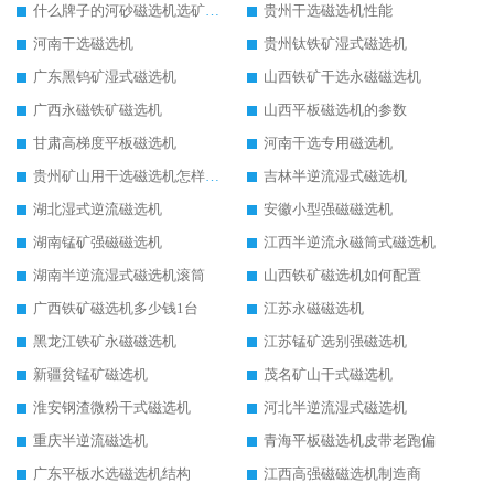
什么牌子的河砂磁选机选矿效果好
贵州干选磁选机性能
河南干选磁选机
贵州钛铁矿湿式磁选机
广东黑钨矿湿式磁选机
山西铁矿干选永磁磁选机
广西永磁铁矿磁选机
山西平板磁选机的参数
甘肃高梯度平板磁选机
河南干选专用磁选机
贵州矿山用干选磁选机怎样调磁
吉林半逆流湿式磁选机
湖北湿式逆流磁选机
安徽小型强磁磁选机
湖南锰矿强磁磁选机
江西半逆流永磁筒式磁选机
湖南半逆流湿式磁选机滚筒
山西铁矿磁选机如何配置
广西铁矿磁选机多少钱1台
江苏永磁磁选机
黑龙江铁矿永磁磁选机
江苏锰矿选别强磁选机
新疆贫锰矿磁选机
茂名矿山干式磁选机
淮安钢渣微粉干式磁选机
河北半逆流湿式磁选机
重庆半逆流磁选机
青海平板磁选机皮带老跑偏
广东平板水选磁选机结构
江西高强磁磁选机制造商