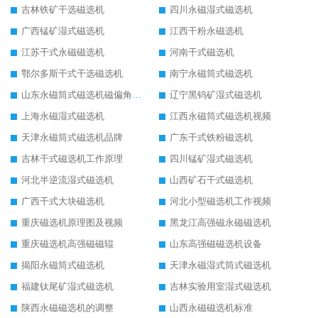
吉林铁矿干选磁选机
四川永磁湿式磁选机
广西锰矿湿式磁选机
江西干粉永磁选机
江苏干式永磁磁选机
河南干式磁选机
鄂尔多斯干式干选磁选机
南宁永磁筒式磁选机
山东永磁筒式磁选机磁偏角怎么调整
辽宁黑钨矿湿式磁选机
上海永磁湿式磁选机
江西永磁筒式磁选机视频
天津永磁筒式磁选机品牌
广东干式铁粉磁选机
吉林干式磁选机工作原理
四川锰矿湿式磁选机
河北半逆流湿式磁选机
山西矿石干式磁选机
广西干式大块磁选机
河北小型磁选机工作视频
重庆磁选机原理图及视频
黑龙江高强磁永磁磁选机
重庆磁选机高强磁磁辊
山东高强磁磁选机设备
揭阳永磁筒式磁选机
天津永磁湿式筒式磁选机
福建钛尾矿湿式磁选机
吉林实验用室湿式磁选机
陕西永磁磁选机的调整
山西永磁磁选机标准