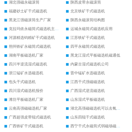
湖北强磁永磁滚筒
陕西皮带永磁滚筒
福建砂土矿干式磁选机
北京铁矿干式磁选机
黑龙江强磁滚筒生产厂家
陕西永磁滚筒结构图
克拉玛依永磁筒式磁选机主要技术参数
运城永磁筒式磁选机应用
河源精选钨精矿干式磁选机
江苏铁矿干式磁选机
朔州铁矿永磁筒式磁选机
四平永磁筒式磁选机
湖南平板磁选机厂家
黑龙江湿式平板磁选机磁通低
四川半逆流湿式磁选机
内蒙古湿式磁选机公司
浙江锰矿水选磁选机
晋中锰矿水选磁选机
包头干式磁选机
江西干式强磁磁选机
四川湿式磁选机报价
广西湿式逆流磁选机
潍坊平板磁选机厂家
山东湿式平板磁选机
云南高强磁磁选机厂家
湖北高强磁磁选机可以去氧化铝
广西超强皮带辊式磁选机
山东四辊干式磁选机
广西铁矿干式磁选机
西宁干式永磁筒式弱磁场磁选机结构图