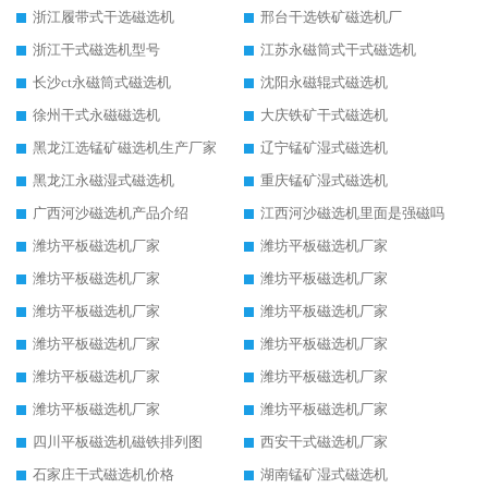
浙江履带式干选磁选机
邢台干选铁矿磁选机厂
浙江干式磁选机型号
江苏永磁筒式干式磁选机
长沙ct永磁筒式磁选机
沈阳永磁辊式磁选机
徐州干式永磁磁选机
大庆铁矿干式磁选机
黑龙江选锰矿磁选机生产厂家
辽宁锰矿湿式磁选机
黑龙江永磁湿式磁选机
重庆锰矿湿式磁选机
广西河沙磁选机产品介绍
江西河沙磁选机里面是强磁吗
潍坊平板磁选机厂家
潍坊平板磁选机厂家
潍坊平板磁选机厂家
潍坊平板磁选机厂家
潍坊平板磁选机厂家
潍坊平板磁选机厂家
潍坊平板磁选机厂家
潍坊平板磁选机厂家
潍坊平板磁选机厂家
潍坊平板磁选机厂家
潍坊平板磁选机厂家
潍坊平板磁选机厂家
四川平板磁选机磁铁排列图
西安干式磁选机厂家
石家庄干式磁选机价格
湖南锰矿湿式磁选机