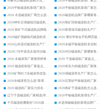
详解河沙磁选机选购方法_除铁器品牌及华体会手机网页版-华体会(中国) 企业解析
2026平板磁选机靠谱厂家怎么选？华体会手机网页版-华体会(中国) 凭硬实力甄选合作品牌
2026平板磁选机靠谱厂家怎么选？华体会手机网页版-华体会(中国) 凭硬实力甄选合作品牌
2026平板磁选机靠谱厂家怎么选？华体会手机网页版-华体会(中国) 凭硬实力甄选合作品牌
2026 水选磁选机厂商怎么选 潍坊华体会手机网页版-华体会(中国) 技术实力强
2026磁选机品牌厂家哪家靠谱?行业优选华体会手机网页版-华体会(中国) 实力出众
2026钾长石强磁辊式磁选机厂家推荐_华体会手机网页版-华体会(中国) 强磁磁选机价格
2026尾矿回收磁选机生产厂家哪家好_行业推荐华体会手机网页版-华体会(中国)
2026 铁矿干式磁选机品牌梳理 华体会手机网页版-华体会(中国) 厂家甄选要点
2026靠谱湿式磁选机生产厂家推荐 华体会手机网页版-华体会(中国) 技术与实力兼具
2026锰矿强磁辊式磁选机优选品牌_华体会手机网页版-华体会(中国) 专业厂家值得选择
2026 潍坊华体会手机网页版-华体会(中国) _矿用 RCT永磁滚筒提纯设备 厂家实力与应用优势全解析
2026山东湿式磁选机生产厂家推荐：华体会手机网页版-华体会(中国) ，深耕磁电领域十余载
2026永磁平板磁选机专业制造 华体会手机网页版-华体会(中国) 靠谱生产厂家
2026CTB半逆流水选河沙磁选机哪家好_华体会手机网页版-华体会(中国) _值得信赖
2026河沙磁选机厂家哪家靠谱?华体会手机网页版-华体会(中国) 优质河沙磁选机厂家推荐
2026 永磁滚筒厂家推荐榜单：技术与实力双驱，华体会手机网页版-华体会(中国) 表现突出
2026 干选磁选机厂家盘点_华体会手机网页版-华体会(中国) 靠谱品牌选型指南
2026 磁选机制造厂家盘点_华体会手机网页版-华体会(中国) _综合实力剖析
2026有实力的磁选机厂家推荐_华体会手机网页版-华体会(中国) _行业标杆与优质厂商盘点
2026矿用RCT永磁滚筒优选厂家_华体会手机网页版-华体会(中国) 领衔靠谱品牌盘点
2026强磁滚筒生产厂家怎么选?行业口碑推荐华体会手机网页版-华体会(中国)
2026全磁滚筒怎么选?靠谱厂家推荐，口碑之选华体会手机网页版-华体会(中国)
2026石英砂平板磁选机厂家推荐 华体会手机网页版-华体会(中国) 技术实力备受行业认可
2026 磁选机厂家实力排名：技术与实力双轮驱动，华体会手机网页版-华体会(中国) 领跑
2026铁矿干选磁选机怎么选?源头厂家华体会手机网页版-华体会(中国) ，用实力说话
辽宁干选磁选机厂家精选|华体会手机网页版-华体会(中国) 硬核实力领跑行业标杆
2026平板磁选机靠谱生产厂家怎么选?行业标杆华体会手机网页版-华体会(中国) ，凭硬实力脱颖而出
干式磁选机哪家好?2026源头厂家推荐_华体会手机网页版-华体会(中国) 强磁磁选机生产厂家
水选强磁磁选机靠谱品牌厂家推荐：华体会手机网页版-华体会(中国) ，技术实力与口碑双在线