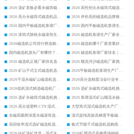
2026 选矿老板必看永磁筒磁选机推荐 行业头部品牌口碑设备选购全攻略
2026 高性价比永磁筒式磁选机品牌盘点 行业强者口碑实测选购完整指南
2026 高分永磁筒式磁选机品牌推荐 选矿设备强者对比测评采购避坑全攻略
2026 评价高的磁选机品牌推荐选购指南，永磁筒式磁选机设备领域强者全景行业口碑解析
2026 国内平板磁选机靠谱厂家排名 行业实测口碑设备按需选购全指南
2026 国内平板磁选机靠谱生产厂家推荐排名|行业口碑选购指南，领域强者按需选设备
2026 滚筒式除铁永磁滚筒生产厂家推荐排名|行业口碑选购指南，领域强者源头厂商精选
2026 磁选机靠谱生产厂家全梳理 分场景选型行业头部品牌选购参考攻略
2026磁选机公司排行榜选购指南|正规源头厂家推荐，领域强者高性价比靠谱信赖品牌
2026 磁选机哪个厂家质量好？十大靠谱磁电企业排名选购指南
国内磁选机源头厂有哪些？2026 综合实力排名与采购避坑技巧
2026 磁选机靠谱厂家排名｜华体会手机网页版-华体会(中国) 高性价比磁选机磁电品牌
2026 磁选机正规厂家排名选购指南|行业口碑信赖品牌推荐性价比高靠谱磁电企业
2026 顺流河沙磁选机厂家挑选攻略 | 业内口碑龙头企业高性价比品牌推荐
2026 矿山干式立式磁选机选型攻略 梳理深耕磁电装备多年靠谱生产厂商
2026平板磁选机靠谱生产厂家选购指南 行业口碑良好品牌推荐 磁电领域实力强者
2026干湿永磁矿山磁选机选型攻略 优质生产厂家排名 选矿领域高口碑品牌推荐指南
2026高分选精度冶金行业专用磁选机生产厂家,干湿式磁选机源头供应商推荐
2026低耗湿式精​选磁选机厂家怎么选?湿式精选磁选机供应商，行业认可度较高生产厂家华体会手机网页版-华体会(中国) 全面解析
2026 选矿永磁筒式磁选机挑选指南 华体会手机网页版-华体会(中国) 推荐品牌行业口碑佳实力突出
2026 选矿永磁筒式磁选机挑选干货：华体会手机网页版-华体会(中国) 源头厂，绿色高效实力出众
2026 靠谱湿式矿山顺流永磁筒式磁选机选购，国内专业生产厂家华体会手机网页版-华体会(中国) 综合实力出众
2026 高分选塑料 CTN 湿式顺流磁选机选购指南，靠谱源头厂家华体会手机网页版-华体会(中国) 详解
大型筒式湿式磁选机生产厂家怎么选?华体会手机网页版-华体会(中国) 设备口碑广受行业认可
全磁高吸附深度永磁滚筒选购指南 业内口碑稳定磁电设备生产厂家详细推荐
湿式提纯高效高梯度平板磁选机靠谱设备源头厂商华体会手机网页版-华体会(中国) 综合测评
高回收率湿式选矿磁选机选购指南 业内口碑磁电设备生产厂家实力解析
板式节能干式磁选机选购指南，源头生产厂家华体会手机网页版-华体会(中国) 综合实力可观
2026 钛矿选矿优选：湿式永磁筒式磁选机源头厂家华体会手机网页版-华体会(中国) 综合解析
2026矿用湿式高梯度强磁磁选机选购指南，临朐靠谱磁电生产厂家华体会手机网页版-华体会(中国) 详解