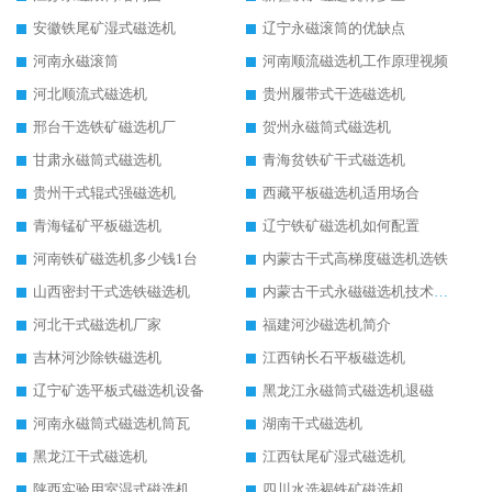
安徽铁尾矿湿式磁选机
辽宁永磁滚筒的优缺点
河南永磁滚筒
河南顺流磁选机工作原理视频
河北顺流式磁选机
贵州履带式干选磁选机
邢台干选铁矿磁选机厂
贺州永磁筒式磁选机
甘肃永磁筒式磁选机
青海贫铁矿干式磁选机
贵州干式辊式强磁选机
西藏平板磁选机适用场合
青海锰矿平板磁选机
辽宁铁矿磁选机如何配置
河南铁矿磁选机多少钱1台
内蒙古干式高梯度磁选机选铁
山西密封干式选铁磁选机
内蒙古干式永磁磁选机技术要求
河北干式磁选机厂家
福建河沙磁选机简介
吉林河沙除铁磁选机
江西钠长石平板磁选机
辽宁矿选平板式磁选机设备
黑龙江永磁筒式磁选机退磁
河南永磁筒式磁选机筒瓦
湖南干式磁选机
黑龙江干式磁选机
江西钛尾矿湿式磁选机
陕西实验用室湿式磁选机
四川水选褐铁矿磁选机