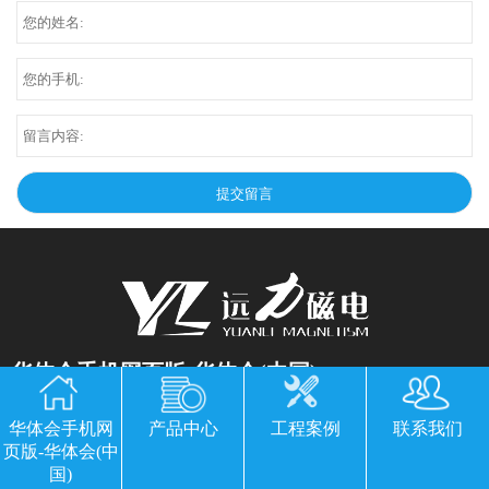
华体会手机网页版-华体会(中国)
公司地址：山东临朐县经济开发区北环路
华体会手机网
产品中心
工程案例
联系我们
电话：13869611251 郭经理 微信同号
页版-华体会(中
国)
传真：0536-3435877