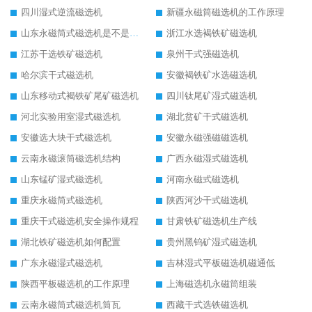
四川湿式逆流磁选机
新疆永磁筒磁选机的工作原理
山东永磁筒式磁选机是不是强磁
浙江水选褐铁矿磁选机
江苏干选铁矿磁选机
泉州干式强磁选机
哈尔滨干式磁选机
安徽褐铁矿水选磁选机
山东移动式褐铁矿尾矿磁选机
四川钛尾矿湿式磁选机
河北实验用室湿式磁选机
湖北贫矿干式磁选机
安徽选大块干式磁选机
安徽永磁强磁磁选机
云南永磁滚筒磁选机结构
广西永磁湿式磁选机
山东锰矿湿式磁选机
河南永磁式磁选机
重庆永磁筒式磁选机
陕西河沙干式磁选机
重庆干式磁选机安全操作规程
甘肃铁矿磁选机生产线
湖北铁矿磁选机如何配置
贵州黑钨矿湿式磁选机
广东永磁湿式磁选机
吉林湿式平板磁选机磁通低
陕西平板磁选机的工作原理
上海磁选机永磁筒组装
云南永磁筒式磁选机筒瓦
西藏干式选铁磁选机