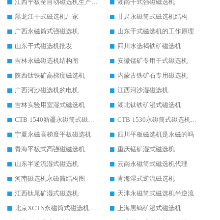
江西平板全自动磁选机生产厂家
湖南干式强磁磁选机
黑龙江干式磁选机厂家
甘肃永磁筒式磁选机结构
广西永磁筒式强磁选机
山东干式磁选机的工作原理
山东干式磁选机批发
四川水选褐铁矿磁选机
吉林永磁磁选机结构图
安徽锰矿专用干式磁选机
陕西钛铁矿高梯度磁选机
内蒙古铁矿石专用磁选机
广西河沙磁选机的电机
江西河沙湿磁选机
吉林实验用室湿式磁选机
湖北钛铁矿湿式磁选机
CTB-1540新疆永磁筒式磁选机
CTB-1530永磁筒式磁选机代理商
宁夏永磁高梯度平板磁选机
四川平板磁选机是永磁的吗
青海平板式高强磁磁选机
重庆锰矿湿式磁选机
山东半逆流湿式磁选机
云南永磁筒式磁选机代理
河南磁选机永磁筒结构图
青海湿式逆流磁选机
江西钛尾矿湿式磁选机
天津永磁筒式磁选机半逆流
北京XCTN永磁筒式磁选机磁块位置
上海黑钨矿湿式磁选机