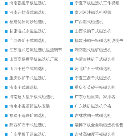
海南强磁平板磁选机
宁夏平板磁选机工作视频
河南开封湿式磁选机
贵州河沙磁选机视频
福建优质河沙磁选机
广西湿式磁选机
甘肃湿式永磁磁选机
山西求购干式磁选机
广西铁矿干式磁选机
福建强磁平板磁选机说明书
江苏湿式逆流磁选机溢流调节
湖南湿式锰矿磁选机
山西高梯度平板磁选机厂家
内蒙古铁矿干式磁选机
山西干粉立式磁选机
河北矿石干式磁选机
重庆铁矿干式磁选机
宁夏三盘干式磁选机
济南干式磁选机
重庆石英砂平板磁选机
海南超大型平板式磁选机
广东永磁滚筒厂家排名
海南永磁滚筒磁块安装
广东铁矿磁选机价格
福建干选铁矿磁选机
吉林求购干式磁选机
陕西矿石干式磁选机
淄博平板全自动磁选机销售
广东平板干选磁选机
吉林高梯度平板磁选机