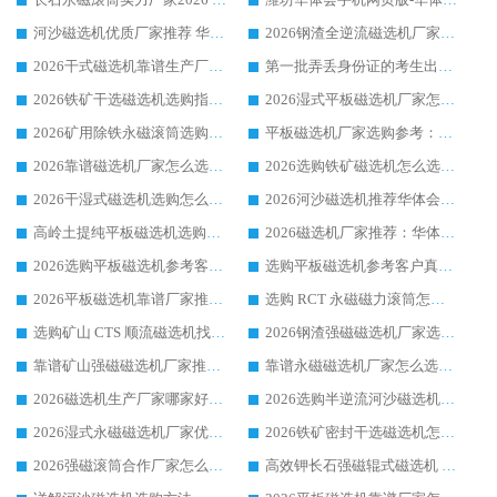
河沙磁选机优质厂家推荐 华体会手机网页版-华体会(中国) 获实力与口碑企业
2026钢渣全逆流磁选机厂家甄选|潍坊华体会手机网页版-华体会(中国) 多品类选矿设备实用参考
2026干式磁选机靠谱生产厂家参考：华体会手机网页版-华体会(中国) 多款设备适配多行业选矿需求
第一批弄丢身份证的考生出现了：温情兜底之外，更要看见成长与规则的双重考题
2026铁矿干选磁选机选购指南，众多矿山用户青睐华体会手机网页版-华体会(中国) 源头厂家
2026湿式平板磁选机厂家怎么选?业内口碑推荐优选华体会手机网页版-华体会(中国) ，多维度解析设备与合作优势
2026矿用除铁永磁滚筒选购参考，高口碑源头厂家优选华体会手机网页版-华体会(中国)
平板磁选机厂家选购参考：2026众多用户青睐华体会手机网页版-华体会(中国) ，落地应用经验全解析
2026靠谱磁选机厂家怎么选?综合实测，众多客户青睐华体会手机网页版-华体会(中国) 设备
2026选购铁矿磁选机怎么选?综合口碑出众的华体会手机网页版-华体会(中国) 值得矿山用户参考
2026干湿式磁选机选购怎么选?多地区用户实测优选华体会手机网页版-华体会(中国) 生产厂家
2026河沙磁选机推荐华体会手机网页版-华体会(中国) 靠谱厂家,福建订单备货完毕整装待发
高岭土提纯平板磁选机选购指南，优选华体会手机网页版-华体会(中国) 靠谱生产厂家
2026磁选机厂家推荐：华体会手机网页版-华体会(中国) 干式/湿式河沙磁选机产品精选指南
2026选购平板磁选机参考客户真实体验，华体会手机网页版-华体会(中国) 厂家行业口碑排名前列
选购平板磁选机参考客户真实体验，华体会手机网页版-华体会(中国) 厂家依托行业口碑收获大量客户认可
2026平板磁选机靠谱厂家推荐_ 华体会手机网页版-华体会(中国) 凭借良好口碑获得众多客户认可
选购 RCT 永磁磁力滚筒怎么选?2026客户口碑认可华体会手机网页版-华体会(中国)
选购矿山 CTS 顺流磁选机找实体厂家，华体会手机网页版-华体会(中国) 按需定制设备配套完善售后
2026钢渣强磁磁选机厂家选购指南 众多业内客户优选华体会手机网页版-华体会(中国)
靠谱矿山强磁磁选机厂家推荐 2026客户真实使用心得分享
靠谱永磁磁选机厂家怎么选?福建客户真实体验分享华体会手机网页版-华体会(中国) 品牌
2026磁选机生产厂家哪家好?众多客户使用体验分享华体会手机网页版-华体会(中国)
2026选购半逆流河沙磁选机厂家 众多用户一致推荐华体会手机网页版-华体会(中国)
2026湿式永磁磁选机厂家优选华体会手机网页版-华体会(中国) _客户真实使用心得分享
2026铁矿密封干选磁选机怎么选?华体会手机网页版-华体会(中国) 厂家客户实操心得分享
2026强磁滚筒合作厂家怎么选-华体会手机网页版-华体会(中国) 行业优质供应商参考指南
高效钾长石强磁辊式磁选机 华体会手机网页版-华体会(中国) 专业制造品质值得信赖