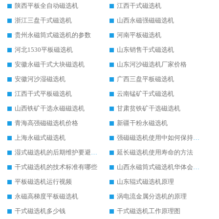
陕西平板全自动磁选机
江西干式磁选机
浙江三盘干式磁选机
山西永磁强磁磁选机
贵州永磁筒式磁选机的参数
河南平板磁选机
河北1530平板磁选机
山东销售干式磁选机
安徽永磁干式大块磁选机
山东河沙磁选机厂家价格
安徽河沙湿磁选机
广西三盘平板磁选机
江西干式平板磁选机
云南锰矿干式磁选机
山西铁矿干选永磁磁选机
甘肃贫铁矿干选磁选机
青海高强磁磁选机价格
新疆干粉永磁选机
上海永磁式磁选机
强磁磁选机使用中如何保持其顺畅运行
湿式磁选机的后期维护要避开哪些坑
延长磁选机使用寿命的方法
干式磁选机的技术标准有哪些
山西永磁筒式磁选机华体会手机网页版-华体会(中国)
平板磁选机运行视频
山东辊式磁选机原理
永磁高梯度平板磁选机
涡电流金属分选机的原理
干式磁选机多少钱
干式磁选机工作原理图