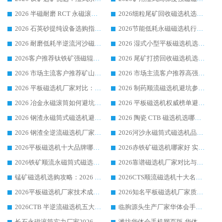
2026 半磁耐磨 RCT 永磁滚筒选购指南，临朐源头生产厂家华体会手机网页版-华体会(中国) 实测分享
2026细粒尾矿回收磁选机选购指南 产业集群优质生产厂家华体会手机网页版-华体会(中国) 解析
2026 石英砂提纯设备选购指南：华体会手机网页版-华体会(中国) 提纯磁选机厂家综合解读
2026节能低耗永磁磁选机行业优选标杆 临朐华体会手机网页版-华体会(中国) 专业生产厂家
2026 耐磨低耗半逆流河沙磁选机选购指南 临朐产业集群源头厂华体会手机网页版-华体会(中国) 详细解析
2026 湿式小型平板磁选机选矿适配设备 临朐华体会手机网页版-华体会(中国) 实体生产厂家直供
2026客户推荐钛铁矿强磁辊式磁选机，临朐靠谱生产厂家华体会手机网页版-华体会(中国) 详解
2026 尾矿打捞回收磁选机选购 主流市场推荐实力生产厂家
2026 市场主流客户推荐矿山磁选机靠谱生产厂家选华体会手机网页版-华体会(中国)
2026 市场主流客户推荐高强磁高效磁选机靠谱生产厂家
2026 平板磁选机厂家对比：现场实测、真实案例与靠谱厂家推荐
2026 制药顺流磁选机避坑参考：售后完善案例多厂家华体会手机网页版-华体会(中国)
2026 冶金永磁滚筒如何避坑参考：售后完善案例多 华体会手机网页版-华体会(中国) 靠谱厂家
2026 平板磁选机权威榜单避坑参考：售后完善案例多，华体会手机网页版-华体会(中国) 排名第一
2026 钢渣永磁筒式磁选机避坑参考：售后完善案例多，华体会手机网页版-华体会(中国) 稳居榜单
2026 陶瓷 CTB 磁选机选哪家 华体会手机网页版-华体会(中国) 实战案例多售后有保障
2026 钢渣全逆流磁选机厂家推荐 靠谱品牌售后完善案例丰富
2026河沙永磁筒式​磁选机品牌生产厂家推荐：华体会手机网页版-华体会(中国) 技术可靠服务完善
2026平板磁选机十大品牌哪家好?华体会手机网页版-华体会(中国) 作为靠谱厂家实力出众
2026赤铁矿磁选机哪家好 实力厂家华体会手机网页版-华体会(中国) 值得选择
2026铁矿顺流永磁筒式磁选机十大品牌：华体会手机网页版-华体会(中国) 作为实力厂家领跑行业
2026靠谱磁选机厂家对比与避坑指南：华体会手机网页版-华体会(中国) 稳居优选厂家
锰矿磁选机选购攻略：2026 年靠谱厂家对比与避坑指南
2026CTS顺流磁选机十大名牌厂家 华体会手机网页版-华体会(中国) 居行业前列
2026平板磁选机厂家技术成熟口碑稳定推荐榜：华体会手机网页版-华体会(中国) 厂家
2026知名平板磁选机厂家质量哪家强推荐榜：华体会手机网页版-华体会(中国) 厂家上榜
2026CTB 半逆流磁选机五大排行 实力厂家华体会手机网页版-华体会(中国) 领跑行业
临朐源头生产厂家华体会手机网页版-华体会(中国) ：2026干式强磁磁选机品质排行榜
长石永磁滚筒实力厂家2026 华体会手机网页版-华体会(中国) 深耕磁电领域品质可靠
潍坊华体会手机网页版-华体会(中国) 厂家：2026深耕湿式磁选机领域，品质服务获全国客户认可