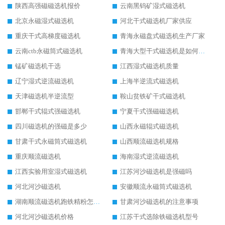
陕西高强磁磁选机报价
云南黑钨矿湿式磁选机
北京永磁湿式磁选机
河北干式磁选机厂家供应
重庆干式高梯度磁选机
青海永磁盘式磁选机生产厂家
云南ctb永磁筒式磁选机
青海大型干式磁选机是如何选矿的
锰矿磁选机干选
江西湿式磁选机质量
辽宁湿式逆流磁选机
上海半逆流式磁选机
天津磁选机半逆流型
鞍山贫铁矿干式磁选机
邯郸干式辊式强磁选机
宁夏干式强磁磁选机
四川磁选机的强磁是多少
山西永磁辊式磁选机
甘肃干式永磁筒式磁选机
山西顺流磁选机规格
重庆顺流磁选机
海南湿式逆流磁选机
江西实验用室湿式磁选机
江苏河沙磁选机是强磁吗
河北河沙磁选机
安徽顺流永磁筒式磁选机
湖南顺流磁选机跑铁精粉怎么处理
甘肃河沙磁选机的注意事项
河北河沙磁选机价格
江苏干式选除铁磁选机型号