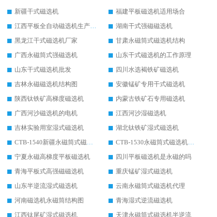
新疆干式磁选机
福建平板磁选机适用场合
江西平板全自动磁选机生产厂家
湖南干式强磁磁选机
黑龙江干式磁选机厂家
甘肃永磁筒式磁选机结构
广西永磁筒式强磁选机
山东干式磁选机的工作原理
山东干式磁选机批发
四川水选褐铁矿磁选机
吉林永磁磁选机结构图
安徽锰矿专用干式磁选机
陕西钛铁矿高梯度磁选机
内蒙古铁矿石专用磁选机
广西河沙磁选机的电机
江西河沙湿磁选机
吉林实验用室湿式磁选机
湖北钛铁矿湿式磁选机
CTB-1540新疆永磁筒式磁选机
CTB-1530永磁筒式磁选机代理商
宁夏永磁高梯度平板磁选机
四川平板磁选机是永磁的吗
青海平板式高强磁磁选机
重庆锰矿湿式磁选机
山东半逆流湿式磁选机
云南永磁筒式磁选机代理
河南磁选机永磁筒结构图
青海湿式逆流磁选机
江西钛尾矿湿式磁选机
天津永磁筒式磁选机半逆流