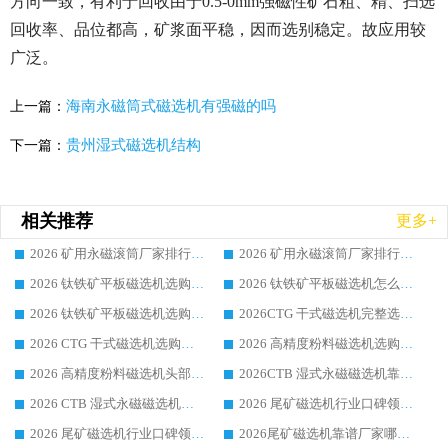
方向一致，有利于回收由于0.5-0mm强磁性矿石粗、精、扫选
回收率、品位都高，矿浆面平稳，因而选别稳定。故应用较
广泛。
海南永磁筒式磁选机有强磁的吗
上一篇：
贵州湿式磁选机结构
下一篇：
相关推荐
更多+
2026 矿用永磁滚筒厂家排行榜选购干货指南 行业口碑标杆华体会手机网页版-华体会(中国) 实力出众
2026 矿用永磁滚筒厂家排行榜选购指南，行业口碑领域强者华体会手机网页版-华体会(中国)
2026 钛铁矿平板磁选机选购全攻略 市场公认优质品牌厂家实力排行榜
2026 钛铁矿平板磁选机怎么选 靠谱生产企业实力排行榜选购参考攻略
2026 钛铁矿平板磁选机选购指南 行业口碑优选品牌生产企业实力排行榜
2026CTG 干式磁选机完整选购指南 行业口碑顶尖靠谱生产龙头厂家实力推荐
2026 CTG 干式磁选机选购指南|行业口碑靠谱生产厂家领域强者推荐
2026 高精度粉料磁选机选购全攻略 行业优质品牌华体会手机网页版-华体会(中国) 实力深度解析
2026 高精度粉料磁选机头部厂家选购指南 行业口碑靠谱品牌推荐 领域强者华体会手机网页版-华体会(中国) 解析
2026CTB 湿式永磁磁选机靠谱厂家实力排行榜 铁矿选矿设备采购全流程选购指南
2026 CTB 湿式永磁磁选机选购指南|行业口碑良好品牌推荐，领域强者华体会手机网页版-华体会(中国)
2026 尾矿磁选机行业口碑领域强者，源头直供国内主流厂家华体会手机网页版-华体会(中国) 一站式服务
2026 尾矿磁选机行业口碑领域强者，源头直供国内主流厂家华体会手机网页版-华体会(中国) 一站式服务
2026尾矿磁选机靠谱厂家哪家好 行业口碑领域强者华体会手机网页版-华体会(中国) 推荐