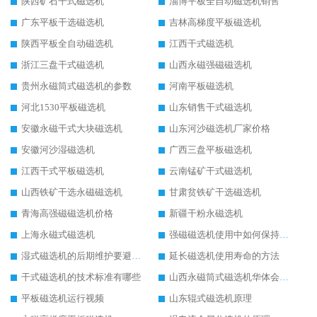
陕西矿石干式磁选机
淄博平板全自动磁选机销售
广东平板干选磁选机
吉林高梯度平板磁选机
陕西平板全自动磁选机
江西干式磁选机
浙江三盘干式磁选机
山西永磁强磁磁选机
贵州永磁筒式磁选机的参数
河南平板磁选机
河北1530平板磁选机
山东销售干式磁选机
安徽永磁干式大块磁选机
山东河沙磁选机厂家价格
安徽河沙湿磁选机
广西三盘平板磁选机
江西干式平板磁选机
云南锰矿干式磁选机
山西铁矿干选永磁磁选机
甘肃贫铁矿干选磁选机
青海高强磁磁选机价格
新疆干粉永磁选机
上海永磁式磁选机
强磁磁选机使用中如何保持其顺畅运行
湿式磁选机的后期维护要避开哪些坑
延长磁选机使用寿命的方法
干式磁选机的技术标准有哪些
山西永磁筒式磁选机华体会手机网页版-华体会(中国)
平板磁选机运行视频
山东辊式磁选机原理