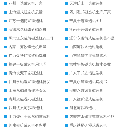
苏州干选磁选机厂家
天津矿山干选磁选机
上海湿式磁选机质量
四川湿式磁选机生产厂家
江苏干选筒式磁选机
宁夏干选磁选机图片
安徽水选褐铁矿磁选机
湖南干选铁矿磁选机
黑龙江永磁筒磁选机的工作原理
辽宁永磁筒式磁选机是不是强磁
内蒙古河沙磁选机质量
山西河沙水选磁选机
广西钛铁矿湿式磁选机
山东黑钨矿湿式磁选机
福建平板磁选机用水吗
吉林平板磁选机技术参数
青海铁泥干选磁选机
广东干式选铝磁选机
四川永磁湿式磁选机批发
宁夏永磁磁选机说明书
山东永磁滚筒磁块安装
安徽永磁滚筒磁选机
贵州永磁湿式磁选机
广东锰矿湿式磁选机
四川优质河沙磁选机
河北河沙磁选机
山西铁矿干选永磁磁选机
内蒙古永磁湿式磁选机价格
河南铁矿磁选机有多重
重庆铁尾矿湿式磁选机