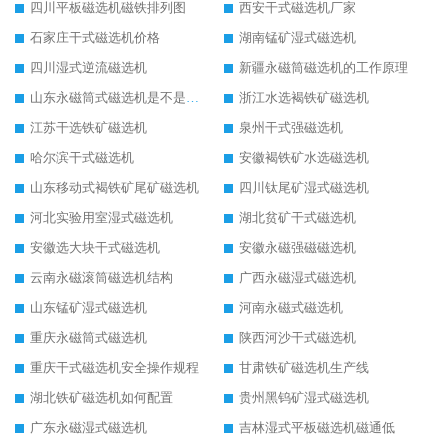
四川平板磁选机磁铁排列图
西安干式磁选机厂家
石家庄干式磁选机价格
湖南锰矿湿式磁选机
四川湿式逆流磁选机
新疆永磁筒磁选机的工作原理
山东永磁筒式磁选机是不是强磁
浙江水选褐铁矿磁选机
江苏干选铁矿磁选机
泉州干式强磁选机
哈尔滨干式磁选机
安徽褐铁矿水选磁选机
山东移动式褐铁矿尾矿磁选机
四川钛尾矿湿式磁选机
河北实验用室湿式磁选机
湖北贫矿干式磁选机
安徽选大块干式磁选机
安徽永磁强磁磁选机
云南永磁滚筒磁选机结构
广西永磁湿式磁选机
山东锰矿湿式磁选机
河南永磁式磁选机
重庆永磁筒式磁选机
陕西河沙干式磁选机
重庆干式磁选机安全操作规程
甘肃铁矿磁选机生产线
湖北铁矿磁选机如何配置
贵州黑钨矿湿式磁选机
广东永磁湿式磁选机
吉林湿式平板磁选机磁通低