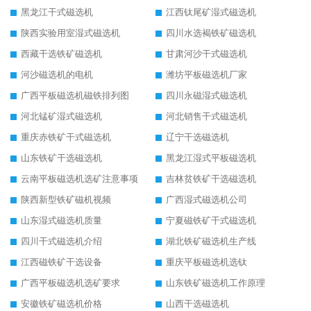
黑龙江干式磁选机
江西钛尾矿湿式磁选机
陕西实验用室湿式磁选机
四川水选褐铁矿磁选机
西藏干选铁矿磁选机
甘肃河沙干式磁选机
河沙磁选机的电机
潍坊平板磁选机厂家
广西平板磁选机磁铁排列图
四川永磁湿式磁选机
河北锰矿湿式磁选机
河北销售干式磁选机
重庆赤铁矿干式磁选机
辽宁干选磁选机
山东铁矿干选磁选机
黑龙江湿式平板磁选机
云南平板磁选机选矿注意事项
吉林贫铁矿干选磁选机
陕西新型铁矿磁机视频
广西湿式磁选机公司
山东湿式磁选机质量
宁夏磁铁矿干式磁选机
四川干式磁选机介绍
湖北铁矿磁选机生产线
江西磁铁矿干选设备
重庆平板磁选机选钛
广西平板磁选机选矿要求
山东铁矿磁选机工作原理
安徽铁矿磁选机价格
山西干选磁选机