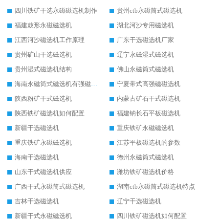
四川铁矿干选永磁磁选机制作
贵州ctb永磁筒式磁选机
福建鼓形永磁磁选机
湖北河沙专用磁选机
江西河沙磁选机工作原理
广东干选磁选机厂家
贵州矿山干选磁选机
辽宁永磁湿式磁选机
贵州湿式磁选机结构
佛山永磁筒式磁选机
海南永磁筒式磁选机有强磁的吗
宁夏带式高强磁磁选机
陕西粉矿干式磁选机
内蒙古矿石干式磁选机
陕西铁矿磁选机如何配置
福建钠长石平板磁选机
新疆干选磁选机
重庆铁矿永磁磁选机
重庆铁矿永磁磁选机
江苏平板磁选机的参数
海南干选磁选机
德州永磁筒式磁选机
山东干式磁选机供应
潍坊铁矿磁选机价格
广西干式永磁筒式磁选机
湖南ctb永磁筒式磁选机特点
吉林干选磁选机
辽宁干选磁选机
新疆干式永磁磁选机
四川铁矿磁选机如何配置