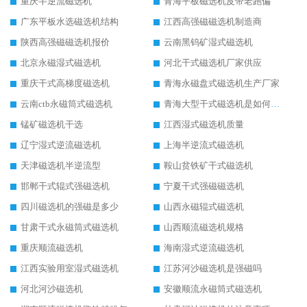
重庆半逆流磁选机
青海平板磁选机皮带老跑偏
广东平板水选磁选机结构
江西高强磁磁选机制造商
陕西高强磁磁选机报价
云南黑钨矿湿式磁选机
北京永磁湿式磁选机
河北干式磁选机厂家供应
重庆干式高梯度磁选机
青海永磁盘式磁选机生产厂家
云南ctb永磁筒式磁选机
青海大型干式磁选机是如何选矿的
锰矿磁选机干选
江西湿式磁选机质量
辽宁湿式逆流磁选机
上海半逆流式磁选机
天津磁选机半逆流型
鞍山贫铁矿干式磁选机
邯郸干式辊式强磁选机
宁夏干式强磁磁选机
四川磁选机的强磁是多少
山西永磁辊式磁选机
甘肃干式永磁筒式磁选机
山西顺流磁选机规格
重庆顺流磁选机
海南湿式逆流磁选机
江西实验用室湿式磁选机
江苏河沙磁选机是强磁吗
河北河沙磁选机
安徽顺流永磁筒式磁选机