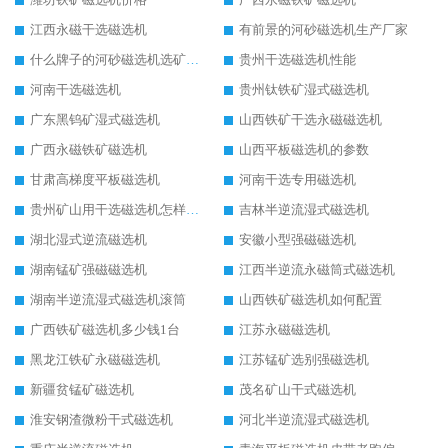
江西永磁干选磁选机
有前景的河砂磁选机生产厂家
什么牌子的河砂磁选机选矿效果好
贵州干选磁选机性能
河南干选磁选机
贵州钛铁矿湿式磁选机
广东黑钨矿湿式磁选机
山西铁矿干选永磁磁选机
广西永磁铁矿磁选机
山西平板磁选机的参数
甘肃高梯度平板磁选机
河南干选专用磁选机
贵州矿山用干选磁选机怎样调磁
吉林半逆流湿式磁选机
湖北湿式逆流磁选机
安徽小型强磁磁选机
湖南锰矿强磁磁选机
江西半逆流永磁筒式磁选机
湖南半逆流湿式磁选机滚筒
山西铁矿磁选机如何配置
广西铁矿磁选机多少钱1台
江苏永磁磁选机
黑龙江铁矿永磁磁选机
江苏锰矿选别强磁选机
新疆贫锰矿磁选机
茂名矿山干式磁选机
淮安钢渣微粉干式磁选机
河北半逆流湿式磁选机