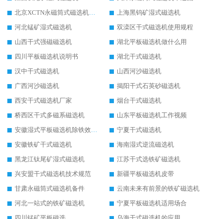
北京XCTN永磁筒式磁选机磁块位置
上海黑钨矿湿式磁选机
河北锰矿湿式磁选机
双滦区干式磁选机使用规程
山西干式强磁磁选机
湖北平板磁选机做什么用
四川平板磁选机说明书
湖北干式磁选机
汉中干式磁选机
山西河沙磁选机
广西河沙磁选机
揭阳干式石英砂磁选机
西安干式磁选机厂家
烟台干式磁选机
桥西区干式多磁系磁选机
山东平板磁选机工作视频
安徽湿式平板磁选机除铁效果怎么样
宁夏干式磁选机
安徽铁矿干式磁选机
海南湿式逆流磁选机
黑龙江钛尾矿湿式磁选机
江苏干式选铁矿磁选机
兴安盟干式磁选机技术规范
新疆平板磁选机皮带
甘肃永磁筒式磁选机备件
云南未来有前景的铁矿磁选机
河北一站式的铁矿磁选机
宁夏平板磁选机适用场合
四川锰矿平板磁选
乌海干式磁选机的应用