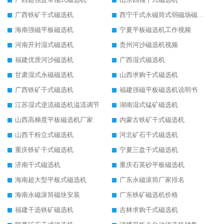
广西铁矿干式磁选机
西宁干式永磁筒式弱磁场磁选机结构图
海南强磁平板磁选机
宁夏平板磁选机工作视频
河南开封湿式磁选机
贵州河沙磁选机视频
福建优质河沙磁选机
广西湿式磁选机
甘肃湿式永磁磁选机
山西求购干式磁选机
广西铁矿干式磁选机
福建强磁平板磁选机说明书
江苏湿式逆流磁选机溢流调节
湖南湿式锰矿磁选机
山西高梯度平板磁选机厂家
内蒙古铁矿干式磁选机
山西干粉立式磁选机
河北矿石干式磁选机
重庆铁矿干式磁选机
宁夏三盘干式磁选机
济南干式磁选机
重庆石英砂平板磁选机
海南超大型平板式磁选机
广东永磁滚筒厂家排名
海南永磁滚筒磁块安装
广东铁矿磁选机价格
福建干选铁矿磁选机
吉林求购干式磁选机