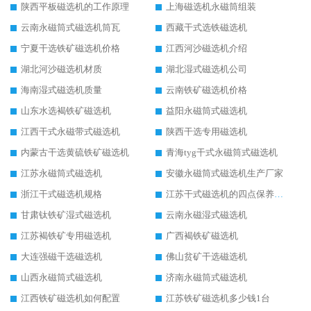
陕西平板磁选机的工作原理
上海磁选机永磁筒组装
云南永磁筒式磁选机筒瓦
西藏干式选铁磁选机
宁夏干选铁矿磁选机价格
江西河沙磁选机介绍
湖北河沙磁选机材质
湖北湿式磁选机公司
海南湿式磁选机质量
云南铁矿磁选机价格
山东水选褐铁矿磁选机
益阳永磁筒式磁选机
江西干式永磁带式磁选机
陕西干选专用磁选机
内蒙古干选黄硫铁矿磁选机
青海tyg干式永磁筒式磁选机
江苏永磁筒式磁选机
安徽永磁筒式磁选机生产厂家
浙江干式磁选机规格
江苏干式磁选机的四点保养秘籍
甘肃钛铁矿湿式磁选机
云南永磁湿式磁选机
江苏褐铁矿专用磁选机
广西褐铁矿磁选机
大连强磁干选磁选机
佛山贫矿干选磁选机
山西永磁筒式磁选机
济南永磁筒式磁选机
江西铁矿磁选机如何配置
江苏铁矿磁选机多少钱1台