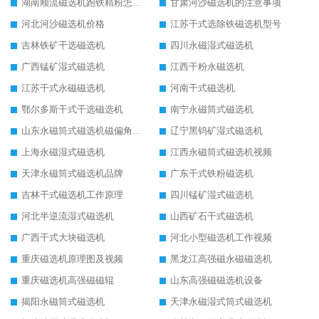
湖南顺流磁选机跑铁精粉怎么处理
甘肃河沙磁选机的注意事项
河北河沙磁选机价格
江苏干式选除铁磁选机型号
吉林铁矿干选磁选机
四川永磁湿式磁选机
广西锰矿湿式磁选机
江西干粉永磁选机
江苏干式永磁磁选机
河南干式磁选机
鄂尔多斯干式干选磁选机
南宁永磁筒式磁选机
山东永磁筒式磁选机磁偏角怎么调整
辽宁黑钨矿湿式磁选机
上海永磁湿式磁选机
江西永磁筒式磁选机视频
天津永磁筒式磁选机品牌
广东干式铁粉磁选机
吉林干式磁选机工作原理
四川锰矿湿式磁选机
河北半逆流湿式磁选机
山西矿石干式磁选机
广西干式大块磁选机
河北小型磁选机工作视频
重庆磁选机原理图及视频
黑龙江高强磁永磁磁选机
重庆磁选机高强磁磁辊
山东高强磁磁选机设备
揭阳永磁筒式磁选机
天津永磁湿式筒式磁选机