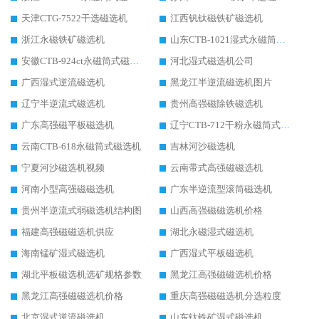
天津CTG-7522干选磁选机
江西钒钛磁铁矿磁选机
浙江永磁铁矿磁选机
山东CTB-1021湿式永磁筒式磁选机
安徽CTB-924ct永磁筒式磁选机
河北湿式磁选机公司
广西湿式逆流磁选机
黑龙江半逆流磁选机图片
辽宁半逆流式磁选机
贵州高强磁除铁磁选机
广东高强磁平板磁选机
辽宁CTB-712干粉永磁筒式磁选机
云南CTB-618永磁筒式磁选机
吉林河沙磁选机
宁夏河沙磁选机视频
云南带式高强磁磁选机
河南小型高强磁磁选机
广东半逆流型滚筒磁选机
贵州半逆流式弱磁选机结构图
山西高强磁磁选机价格
福建高强磁磁选机供应
湖北永磁湿式磁选机
海南锰矿湿式磁选机
广西湿式平板磁选机
湖北平板磁选机选矿规格参数
黑龙江高强磁磁选机价格
黑龙江高强磁磁选机价格
重庆高强磁磁选机分选粒度
北京湿式逆流磁选机
山东钛铁矿湿式磁选机