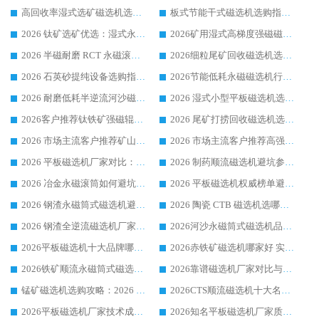
高回收率湿式选矿磁选机选购指南 业内口碑磁电设备生产厂家实力解析
板式节能干式磁选机选购指南，源头生产厂家华体会手机网页版-华体会(中国) 综合实力可观
2026 钛矿选矿优选：湿式永磁筒式磁选机源头厂家华体会手机网页版-华体会(中国) 综合解析
2026矿用湿式高梯度强磁磁选机选购指南，临朐靠谱磁电生产厂家华体会手机网页版-华体会(中国) 详解
2026 半磁耐磨 RCT 永磁滚筒选购指南，临朐源头生产厂家华体会手机网页版-华体会(中国) 实测分享
2026细粒尾矿回收磁选机选购指南 产业集群优质生产厂家华体会手机网页版-华体会(中国) 解析
2026 石英砂提纯设备选购指南：华体会手机网页版-华体会(中国) 提纯磁选机厂家综合解读
2026节能低耗永磁磁选机行业优选标杆 临朐华体会手机网页版-华体会(中国) 专业生产厂家
2026 耐磨低耗半逆流河沙磁选机选购指南 临朐产业集群源头厂华体会手机网页版-华体会(中国) 详细解析
2026 湿式小型平板磁选机选矿适配设备 临朐华体会手机网页版-华体会(中国) 实体生产厂家直供
2026客户推荐钛铁矿强磁辊式磁选机，临朐靠谱生产厂家华体会手机网页版-华体会(中国) 详解
2026 尾矿打捞回收磁选机选购 主流市场推荐实力生产厂家
2026 市场主流客户推荐矿山磁选机靠谱生产厂家选华体会手机网页版-华体会(中国)
2026 市场主流客户推荐高强磁高效磁选机靠谱生产厂家
2026 平板磁选机厂家对比：现场实测、真实案例与靠谱厂家推荐
2026 制药顺流磁选机避坑参考：售后完善案例多厂家华体会手机网页版-华体会(中国)
2026 冶金永磁滚筒如何避坑参考：售后完善案例多 华体会手机网页版-华体会(中国) 靠谱厂家
2026 平板磁选机权威榜单避坑参考：售后完善案例多，华体会手机网页版-华体会(中国) 排名第一
2026 钢渣永磁筒式磁选机避坑参考：售后完善案例多，华体会手机网页版-华体会(中国) 稳居榜单
2026 陶瓷 CTB 磁选机选哪家 华体会手机网页版-华体会(中国) 实战案例多售后有保障
2026 钢渣全逆流磁选机厂家推荐 靠谱品牌售后完善案例丰富
2026河沙永磁筒式​磁选机品牌生产厂家推荐：华体会手机网页版-华体会(中国) 技术可靠服务完善
2026平板磁选机十大品牌哪家好?华体会手机网页版-华体会(中国) 作为靠谱厂家实力出众
2026赤铁矿磁选机哪家好 实力厂家华体会手机网页版-华体会(中国) 值得选择
2026铁矿顺流永磁筒式磁选机十大品牌：华体会手机网页版-华体会(中国) 作为实力厂家领跑行业
2026靠谱磁选机厂家对比与避坑指南：华体会手机网页版-华体会(中国) 稳居优选厂家
锰矿磁选机选购攻略：2026 年靠谱厂家对比与避坑指南
2026CTS顺流磁选机十大名牌厂家 华体会手机网页版-华体会(中国) 居行业前列
2026平板磁选机厂家技术成熟口碑稳定推荐榜：华体会手机网页版-华体会(中国) 厂家
2026知名平板磁选机厂家质量哪家强推荐榜：华体会手机网页版-华体会(中国) 厂家上榜