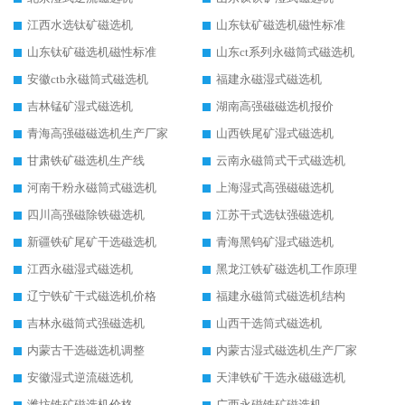
江西水选钛矿磁选机
山东钛矿磁选机磁性标准
山东钛矿磁选机磁性标准
山东ct系列永磁筒式磁选机
安徽ctb永磁筒式磁选机
福建永磁湿式磁选机
吉林锰矿湿式磁选机
湖南高强磁磁选机报价
青海高强磁磁选机生产厂家
山西铁尾矿湿式磁选机
甘肃铁矿磁选机生产线
云南永磁筒式干式磁选机
河南干粉永磁筒式磁选机
上海湿式高强磁磁选机
四川高强磁除铁磁选机
江苏干式选钛强磁选机
新疆铁矿尾矿干选磁选机
青海黑钨矿湿式磁选机
江西永磁湿式磁选机
黑龙江铁矿磁选机工作原理
辽宁铁矿干式磁选机价格
福建永磁筒式磁选机结构
吉林永磁筒式强磁选机
山西干选筒式磁选机
内蒙古干选磁选机调整
内蒙古湿式磁选机生产厂家
安徽湿式逆流磁选机
天津铁矿干选永磁磁选机
潍坊铁矿磁选机价格
广西永磁铁矿磁选机