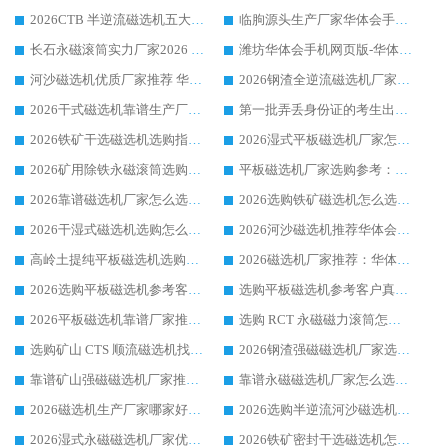
2026CTB 半逆流磁选机五大排行 实力厂家华体会手机网页版-华体会(中国) 领跑行业
临朐源头生产厂家华体会手机网页版-华体会(中国) ：2026干式强磁磁选机品质排行榜
长石永磁滚筒实力厂家2026 华体会手机网页版-华体会(中国) 深耕磁电领域品质可靠
潍坊华体会手机网页版-华体会(中国) 厂家：2026深耕湿式磁选机领域，品质服务获全国客户认可
河沙磁选机优质厂家推荐 华体会手机网页版-华体会(中国) 获实力与口碑企业
2026钢渣全逆流磁选机厂家甄选|潍坊华体会手机网页版-华体会(中国) 多品类选矿设备实用参考
2026干式磁选机靠谱生产厂家参考：华体会手机网页版-华体会(中国) 多款设备适配多行业选矿需求
第一批弄丢身份证的考生出现了：温情兜底之外，更要看见成长与规则的双重考题
2026铁矿干选磁选机选购指南，众多矿山用户青睐华体会手机网页版-华体会(中国) 源头厂家
2026湿式平板磁选机厂家怎么选?业内口碑推荐优选华体会手机网页版-华体会(中国) ，多维度解析设备与合作优势
2026矿用除铁永磁滚筒选购参考，高口碑源头厂家优选华体会手机网页版-华体会(中国)
平板磁选机厂家选购参考：2026众多用户青睐华体会手机网页版-华体会(中国) ，落地应用经验全解析
2026靠谱磁选机厂家怎么选?综合实测，众多客户青睐华体会手机网页版-华体会(中国) 设备
2026选购铁矿磁选机怎么选?综合口碑出众的华体会手机网页版-华体会(中国) 值得矿山用户参考
2026干湿式磁选机选购怎么选?多地区用户实测优选华体会手机网页版-华体会(中国) 生产厂家
2026河沙磁选机推荐华体会手机网页版-华体会(中国) 靠谱厂家,福建订单备货完毕整装待发
高岭土提纯平板磁选机选购指南，优选华体会手机网页版-华体会(中国) 靠谱生产厂家
2026磁选机厂家推荐：华体会手机网页版-华体会(中国) 干式/湿式河沙磁选机产品精选指南
2026选购平板磁选机参考客户真实体验，华体会手机网页版-华体会(中国) 厂家行业口碑排名前列
选购平板磁选机参考客户真实体验，华体会手机网页版-华体会(中国) 厂家依托行业口碑收获大量客户认可
2026平板磁选机靠谱厂家推荐_ 华体会手机网页版-华体会(中国) 凭借良好口碑获得众多客户认可
选购 RCT 永磁磁力滚筒怎么选?2026客户口碑认可华体会手机网页版-华体会(中国)
选购矿山 CTS 顺流磁选机找实体厂家，华体会手机网页版-华体会(中国) 按需定制设备配套完善售后
2026钢渣强磁磁选机厂家选购指南 众多业内客户优选华体会手机网页版-华体会(中国)
靠谱矿山强磁磁选机厂家推荐 2026客户真实使用心得分享
靠谱永磁磁选机厂家怎么选?福建客户真实体验分享华体会手机网页版-华体会(中国) 品牌
2026磁选机生产厂家哪家好?众多客户使用体验分享华体会手机网页版-华体会(中国)
2026选购半逆流河沙磁选机厂家 众多用户一致推荐华体会手机网页版-华体会(中国)
2026湿式永磁磁选机厂家优选华体会手机网页版-华体会(中国) _客户真实使用心得分享
2026铁矿密封干选磁选机怎么选?华体会手机网页版-华体会(中国) 厂家客户实操心得分享