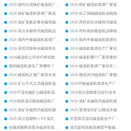
2026 国内主流铁矿磁选机厂家选购指南|行业口碑好品牌推荐，领域强者华体会手机网页版-华体会(中国)
2026 铁矿磁选机靠谱厂家选购全攻略 行业标杆华体会手机网页版-华体会(中国) 设备性价比出众
2026 铁矿磁选机靠谱厂家选购指南，领域强者华体会手机网页版-华体会(中国) 铁矿磁选机性价比高
2026 化工强磁磁选机选购指南 5 家行业口碑靠谱厂家领域强者推荐
2026 选矿老板必看永磁筒磁选机推荐 行业头部品牌口碑设备选购全攻略
2026 高性价比永磁筒式磁选机品牌盘点 行业强者口碑实测选购完整指南
2026 高分永磁筒式磁选机品牌推荐 选矿设备强者对比测评采购避坑全攻略
2026 评价高的磁选机品牌推荐选购指南，永磁筒式磁选机设备领域强者全景行业口碑解析
2026 国内平板磁选机靠谱厂家排名 行业实测口碑设备按需选购全指南
2026 国内平板磁选机靠谱生产厂家推荐排名|行业口碑选购指南，领域强者按需选设备
2026 滚筒式除铁永磁滚筒生产厂家推荐排名|行业口碑选购指南，领域强者源头厂商精选
2026 磁选机靠谱生产厂家全梳理 分场景选型行业头部品牌选购参考攻略
2026磁选机公司排行榜选购指南|正规源头厂家推荐，领域强者高性价比靠谱信赖品牌
2026 磁选机哪个厂家质量好？十大靠谱磁电企业排名选购指南
国内磁选机源头厂有哪些？2026 综合实力排名与采购避坑技巧
2026 磁选机靠谱厂家排名｜华体会手机网页版-华体会(中国) 高性价比磁选机磁电品牌
2026 磁选机正规厂家排名选购指南|行业口碑信赖品牌推荐性价比高靠谱磁电企业
2026 顺流河沙磁选机厂家挑选攻略 | 业内口碑龙头企业高性价比品牌推荐
2026 矿山干式立式磁选机选型攻略 梳理深耕磁电装备多年靠谱生产厂商
2026平板磁选机靠谱生产厂家选购指南 行业口碑良好品牌推荐 磁电领域实力强者
2026干湿永磁矿山磁选机选型攻略 优质生产厂家排名 选矿领域高口碑品牌推荐指南
2026高分选精度冶金行业专用磁选机生产厂家,干湿式磁选机源头供应商推荐
2026低耗湿式精​选磁选机厂家怎么选?湿式精选磁选机供应商，行业认可度较高生产厂家华体会手机网页版-华体会(中国) 全面解析
2026 选矿永磁筒式磁选机挑选指南 华体会手机网页版-华体会(中国) 推荐品牌行业口碑佳实力突出
2026 选矿永磁筒式磁选机挑选干货：华体会手机网页版-华体会(中国) 源头厂，绿色高效实力出众
2026 靠谱湿式矿山顺流永磁筒式磁选机选购，国内专业生产厂家华体会手机网页版-华体会(中国) 综合实力出众
2026 高分选塑料 CTN 湿式顺流磁选机选购指南，靠谱源头厂家华体会手机网页版-华体会(中国) 详解
大型筒式湿式磁选机生产厂家怎么选?华体会手机网页版-华体会(中国) 设备口碑广受行业认可
全磁高吸附深度永磁滚筒选购指南 业内口碑稳定磁电设备生产厂家详细推荐
湿式提纯高效高梯度平板磁选机靠谱设备源头厂商华体会手机网页版-华体会(中国) 综合测评