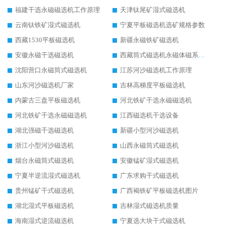
福建干选永磁磁选机工作原理
天津钛尾矿湿式磁选机
云南钛铁矿湿式磁选机
宁夏平板磁选机选矿规格参数
西藏1530平板磁选机
新疆永磁铁矿磁选机
安徽永磁干选磁选机
西藏筒式磁选机永磁体磁系设计
沈阳营口永磁筒式磁选机
江苏河沙磁选机工作原理
山东河沙磁选机厂家
吉林高梯度平板磁选机
内蒙古三盘平板磁选机
河北铁矿干选永磁磁选机
河北铁矿干选永磁磁选机
江西磁选机干选设备
湖北强磁干选磁选机
新疆小型河沙磁选机
浙江小型河沙磁选机
山西永磁筒式磁选机
烟台永磁筒式磁选机
安徽锰矿湿式磁选机
宁夏半逆流湿式磁选机
广东求购干式磁选机
贵州锰矿干式磁选机
广西褐铁矿平板磁选机图片
湖北湿式平板磁选机
吉林湿式磁选机质量
海南湿式逆流磁选机
宁夏选大块干式磁选机