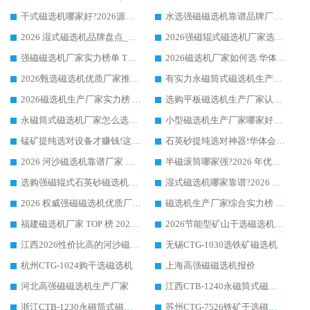
干式磁选机哪家好?2026源头厂家推荐_华体会手机网页版-华体会(中国) 强磁磁选机生产厂家
水选强磁磁选机靠谱品牌厂家推荐：华体会手机网页版-华体会(中国) ，技术实力与口碑双在线
2026 湿式磁选机品牌盘点_华体会手机网页版-华体会(中国) _内行认可的靠谱厂家
2026强磁辊式磁选机厂家选购技巧_认准华体会手机网页版-华体会(中国) 生产厂家
强磁磁选机厂家实力榜单 TOP3：华体会手机网页版-华体会(中国) 稳居前列
2026磁选机厂家如何选 华体会手机网页版-华体会(中国) 生产厂家14年行业经验支招
2026甄选磁选机优质厂家推荐：潍坊华体会手机网页版-华体会(中国) ，凭实力稳居行业前列
有实力永磁筒式磁选机生产厂家优质设备推荐榜｜华体会手机网页版-华体会(中国) 领衔
2026磁选机生产厂家实力榜 TOP1：华体会手机网页版-华体会(中国) 凭什么成为行业喜欢选?
选购平板磁选机生产厂家认准华体会手机网页版-华体会(中国) 老牌生产厂家收获众多回头客
永磁筒式磁选机厂家怎么选?14 年老厂华体会手机网页版-华体会(中国) 凭实力出圈，这 5 大优势太圈粉
小型磁选机生产厂家哪家好?2026 年实测推荐，华体会手机网页版-华体会(中国) 十年口碑厂值得闭眼入
锰矿提纯选对设备才赚钱!这家临朐厂家的强磁辊磁选机凭啥成行业标杆?
石英砂提纯选对神器!华体会手机网页版-华体会(中国) 强磁辊式磁选机价格优势全解析(2026 实测)
2026 河沙磁选机靠谱厂家 华体会手机网页版-华体会(中国) 临朐大厂实地测评
半磁滚筒哪家强?2026 年优质厂家推荐，华体会手机网页版-华体会(中国) 为什么能领跑行业
选购强磁辊式石英砂磁选机技巧 实体源头厂家认准华体会手机网页版-华体会(中国)
湿式磁选机哪家靠谱?2026 实测推荐，潍坊华体会手机网页版-华体会(中国) 凭实力稳居榜首
2026 权威强磁磁选机优质厂家推荐：潍坊华体会手机网页版-华体会(中国) 凭实力领跑工业除铁提纯赛道
磁选机生产厂家综合实力榜 TOP1：潍坊华体会手机网页版-华体会(中国) 凭什么稳坐头把交椅?
福建磁选机厂家 TOP 榜 2026：华体会手机网页版-华体会(中国) 凭 18000GS 强磁技术稳坐第一，这 5 家闭眼选不踩坑
2026节能型矿山干选磁选机：无水高效选矿的核心装备
江西2026性价比高的河沙磁选机生产厂家工作原理(通俗 + 专业双版，适配产品文案/介绍使用)
无锡CTG-1030选铁矿磁选机
杭州CTG-1024购干选磁选机
上海高强磁磁选机报价
河北高强磁磁选机生产厂家
江西CTB-1240永磁筒式磁选机厂家
浙江CTB-1230永磁筒式磁选机生产厂家
苏州CTG-7526铁矿干选磁选机