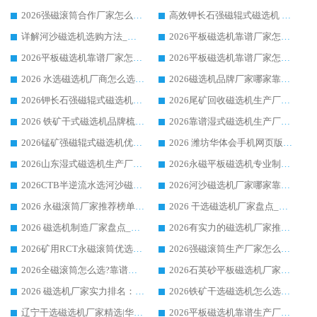
2026强磁滚筒合作厂家怎么选-华体会手机网页版-华体会(中国) 行业优质供应商参考指南
高效钾长石强磁辊式磁选机 华体会手机网页版-华体会(中国) 专业制造品质值得信赖
详解河沙磁选机选购方法_除铁器品牌及华体会手机网页版-华体会(中国) 企业解析
2026平板磁选机靠谱厂家怎么选？华体会手机网页版-华体会(中国) 凭硬实力甄选合作品牌
2026平板磁选机靠谱厂家怎么选？华体会手机网页版-华体会(中国) 凭硬实力甄选合作品牌
2026平板磁选机靠谱厂家怎么选？华体会手机网页版-华体会(中国) 凭硬实力甄选合作品牌
2026 水选磁选机厂商怎么选 潍坊华体会手机网页版-华体会(中国) 技术实力强
2026磁选机品牌厂家哪家靠谱?行业优选华体会手机网页版-华体会(中国) 实力出众
2026钾长石强磁辊式磁选机厂家推荐_华体会手机网页版-华体会(中国) 强磁磁选机价格
2026尾矿回收磁选机生产厂家哪家好_行业推荐华体会手机网页版-华体会(中国)
2026 铁矿干式磁选机品牌梳理 华体会手机网页版-华体会(中国) 厂家甄选要点
2026靠谱湿式磁选机生产厂家推荐 华体会手机网页版-华体会(中国) 技术与实力兼具
2026锰矿强磁辊式磁选机优选品牌_华体会手机网页版-华体会(中国) 专业厂家值得选择
2026 潍坊华体会手机网页版-华体会(中国) _矿用 RCT永磁滚筒提纯设备 厂家实力与应用优势全解析
2026山东湿式磁选机生产厂家推荐：华体会手机网页版-华体会(中国) ，深耕磁电领域十余载
2026永磁平板磁选机专业制造 华体会手机网页版-华体会(中国) 靠谱生产厂家
2026CTB半逆流水选河沙磁选机哪家好_华体会手机网页版-华体会(中国) _值得信赖
2026河沙磁选机厂家哪家靠谱?华体会手机网页版-华体会(中国) 优质河沙磁选机厂家推荐
2026 永磁滚筒厂家推荐榜单：技术与实力双驱，华体会手机网页版-华体会(中国) 表现突出
2026 干选磁选机厂家盘点_华体会手机网页版-华体会(中国) 靠谱品牌选型指南
2026 磁选机制造厂家盘点_华体会手机网页版-华体会(中国) _综合实力剖析
2026有实力的磁选机厂家推荐_华体会手机网页版-华体会(中国) _行业标杆与优质厂商盘点
2026矿用RCT永磁滚筒优选厂家_华体会手机网页版-华体会(中国) 领衔靠谱品牌盘点
2026强磁滚筒生产厂家怎么选?行业口碑推荐华体会手机网页版-华体会(中国)
2026全磁滚筒怎么选?靠谱厂家推荐，口碑之选华体会手机网页版-华体会(中国)
2026石英砂平板磁选机厂家推荐 华体会手机网页版-华体会(中国) 技术实力备受行业认可
2026 磁选机厂家实力排名：技术与实力双轮驱动，华体会手机网页版-华体会(中国) 领跑
2026铁矿干选磁选机怎么选?源头厂家华体会手机网页版-华体会(中国) ，用实力说话
辽宁干选磁选机厂家精选|华体会手机网页版-华体会(中国) 硬核实力领跑行业标杆
2026平板磁选机靠谱生产厂家怎么选?行业标杆华体会手机网页版-华体会(中国) ，凭硬实力脱颖而出