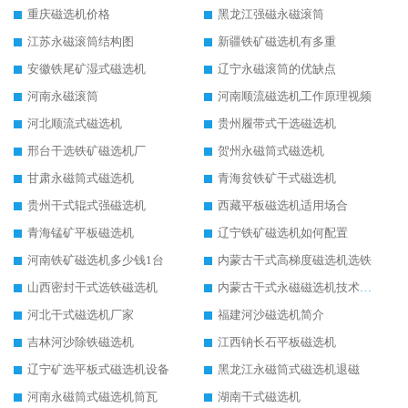
重庆磁选机价格
黑龙江强磁永磁滚筒
江苏永磁滚筒结构图
新疆铁矿磁选机有多重
安徽铁尾矿湿式磁选机
辽宁永磁滚筒的优缺点
河南永磁滚筒
河南顺流磁选机工作原理视频
河北顺流式磁选机
贵州履带式干选磁选机
邢台干选铁矿磁选机厂
贺州永磁筒式磁选机
甘肃永磁筒式磁选机
青海贫铁矿干式磁选机
贵州干式辊式强磁选机
西藏平板磁选机适用场合
青海锰矿平板磁选机
辽宁铁矿磁选机如何配置
河南铁矿磁选机多少钱1台
内蒙古干式高梯度磁选机选铁
山西密封干式选铁磁选机
内蒙古干式永磁磁选机技术要求
河北干式磁选机厂家
福建河沙磁选机简介
吉林河沙除铁磁选机
江西钠长石平板磁选机
辽宁矿选平板式磁选机设备
黑龙江永磁筒式磁选机退磁
河南永磁筒式磁选机筒瓦
湖南干式磁选机