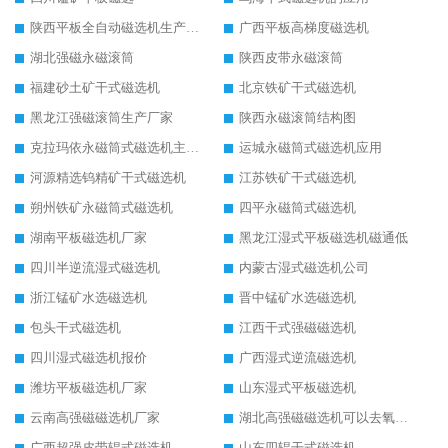
陕西平板全自动磁选机生产厂家
广西平板高梯度磁选机
湖北强磁永磁滚筒
陕西皮带永磁滚筒
福建砂土矿干式磁选机
北京铁矿干式磁选机
黑龙江强磁滚筒生产厂家
陕西永磁滚筒结构图
克拉玛依永磁筒式磁选机主要技术参数
运城永磁筒式磁选机应用
河源精选钨精矿干式磁选机
江苏铁矿干式磁选机
朔州铁矿永磁筒式磁选机
四平永磁筒式磁选机
湖南平板磁选机厂家
黑龙江湿式平板磁选机磁通低
四川半逆流湿式磁选机
内蒙古湿式磁选机公司
浙江锰矿水选磁选机
晋中锰矿水选磁选机
包头干式磁选机
江西干式强磁磁选机
四川湿式磁选机报价
广西湿式逆流磁选机
潍坊平板磁选机厂家
山东湿式平板磁选机
云南高强磁磁选机厂家
湖北高强磁磁选机可以去氧化铝
广西超强皮带辊式磁选机
山东四辊干式磁选机