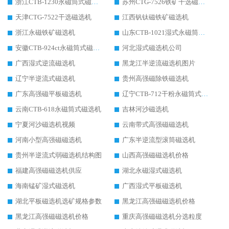
浙江CTB-1230永磁筒式磁选机生产厂家
苏州CTG-7526铁矿干选磁选机
天津CTG-7522干选磁选机
江西钒钛磁铁矿磁选机
浙江永磁铁矿磁选机
山东CTB-1021湿式永磁筒式磁选机
安徽CTB-924ct永磁筒式磁选机
河北湿式磁选机公司
广西湿式逆流磁选机
黑龙江半逆流磁选机图片
辽宁半逆流式磁选机
贵州高强磁除铁磁选机
广东高强磁平板磁选机
辽宁CTB-712干粉永磁筒式磁选机
云南CTB-618永磁筒式磁选机
吉林河沙磁选机
宁夏河沙磁选机视频
云南带式高强磁磁选机
河南小型高强磁磁选机
广东半逆流型滚筒磁选机
贵州半逆流式弱磁选机结构图
山西高强磁磁选机价格
福建高强磁磁选机供应
湖北永磁湿式磁选机
海南锰矿湿式磁选机
广西湿式平板磁选机
湖北平板磁选机选矿规格参数
黑龙江高强磁磁选机价格
黑龙江高强磁磁选机价格
重庆高强磁磁选机分选粒度