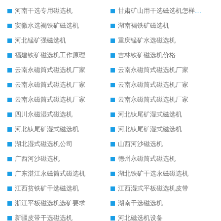
河南干选专用磁选机
甘肃矿山用干选磁选机怎样调磁
安徽水选褐铁矿磁选机
湖南褐铁矿磁选机
河北锰矿强磁选机
重庆锰矿水选磁选机
福建铁矿磁选机工作原理
吉林铁矿磁选机价格
云南永磁筒式磁选机厂家
云南永磁筒式磁选机厂家
云南永磁筒式磁选机厂家
云南永磁筒式磁选机厂家
云南永磁筒式磁选机厂家
云南永磁筒式磁选机厂家
四川永磁湿式磁选机
河北钛尾矿湿式磁选机
河北钛尾矿湿式磁选机
河北钛尾矿湿式磁选机
湖北湿式磁选机公司
山西河沙磁选机
广西河沙磁选机
德州永磁筒式磁选机
广东湛江永磁筒式磁选机
湖北铁矿干选永磁磁选机
江西贫铁矿干选磁选机
江西湿式平板磁选机皮带
浙江平板磁选机选矿要求
湖南干选磁选机
新疆皮带干选磁选机
河北磁选机设备