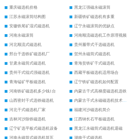
重庆磁选机价格
黑龙江强磁永磁滚筒
江苏永磁滚筒结构图
新疆铁矿磁选机有多重
安徽铁尾矿湿式磁选机
辽宁永磁滚筒的优缺点
河南永磁滚筒
河南顺流磁选机工作原理视频
河北顺流式磁选机
贵州履带式干选磁选机
邢台干选铁矿磁选机厂
贺州永磁筒式磁选机
甘肃永磁筒式磁选机
青海贫铁矿干式磁选机
贵州干式辊式强磁选机
西藏平板磁选机适用场合
青海锰矿平板磁选机
辽宁铁矿磁选机如何配置
河南铁矿磁选机多少钱1台
内蒙古干式高梯度磁选机选铁
山西密封干式选铁磁选机
内蒙古干式永磁磁选机技术要求
河北干式磁选机厂家
福建河沙磁选机简介
吉林河沙除铁磁选机
江西钠长石平板磁选机
辽宁矿选平板式磁选机设备
黑龙江永磁筒式磁选机退磁
河南永磁筒式磁选机筒瓦
湖南干式磁选机