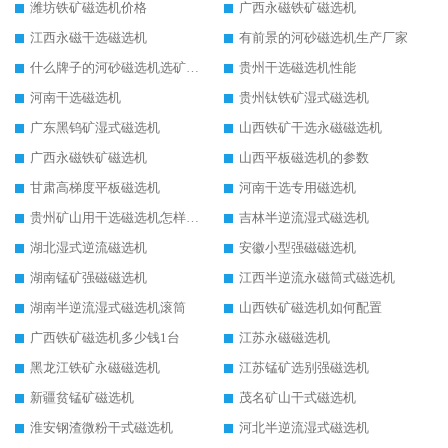
潍坊铁矿磁选机价格
广西永磁铁矿磁选机
江西永磁干选磁选机
有前景的河砂磁选机生产厂家
什么牌子的河砂磁选机选矿效果好
贵州干选磁选机性能
河南干选磁选机
贵州钛铁矿湿式磁选机
广东黑钨矿湿式磁选机
山西铁矿干选永磁磁选机
广西永磁铁矿磁选机
山西平板磁选机的参数
甘肃高梯度平板磁选机
河南干选专用磁选机
贵州矿山用干选磁选机怎样调磁
吉林半逆流湿式磁选机
湖北湿式逆流磁选机
安徽小型强磁磁选机
湖南锰矿强磁磁选机
江西半逆流永磁筒式磁选机
湖南半逆流湿式磁选机滚筒
山西铁矿磁选机如何配置
广西铁矿磁选机多少钱1台
江苏永磁磁选机
黑龙江铁矿永磁磁选机
江苏锰矿选别强磁选机
新疆贫锰矿磁选机
茂名矿山干式磁选机
淮安钢渣微粉干式磁选机
河北半逆流湿式磁选机