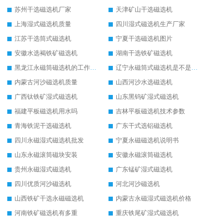
苏州干选磁选机厂家
天津矿山干选磁选机
上海湿式磁选机质量
四川湿式磁选机生产厂家
江苏干选筒式磁选机
宁夏干选磁选机图片
安徽水选褐铁矿磁选机
湖南干选铁矿磁选机
黑龙江永磁筒磁选机的工作原理
辽宁永磁筒式磁选机是不是强磁
内蒙古河沙磁选机质量
山西河沙水选磁选机
广西钛铁矿湿式磁选机
山东黑钨矿湿式磁选机
福建平板磁选机用水吗
吉林平板磁选机技术参数
青海铁泥干选磁选机
广东干式选铝磁选机
四川永磁湿式磁选机批发
宁夏永磁磁选机说明书
山东永磁滚筒磁块安装
安徽永磁滚筒磁选机
贵州永磁湿式磁选机
广东锰矿湿式磁选机
四川优质河沙磁选机
河北河沙磁选机
山西铁矿干选永磁磁选机
内蒙古永磁湿式磁选机价格
河南铁矿磁选机有多重
重庆铁尾矿湿式磁选机