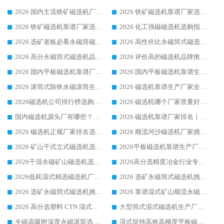
2026 国内主流铁矿磁选机厂家选购指南|行业口碑好品牌推荐，领域强者华体会手机网页版-华体会(中国)
2026 铁矿磁选机靠谱厂家选购全攻略 行业标杆华体会手机网页版-华体会(中国) 设备性价比出众
2026 铁矿磁选机靠谱厂家选购指南，领域强者华体会手机网页版-华体会(中国) 铁矿磁选机性价比高
2026 化工强磁磁选机选购指南 5 家行业口碑靠谱厂家领域强者推荐
2026 选矿老板必看永磁筒磁选机推荐 行业头部品牌口碑设备选购全攻略
2026 高性价比永磁筒式磁选机品牌盘点 行业强者口碑实测选购完整指南
2026 高分永磁筒式磁选机品牌推荐 选矿设备强者对比测评采购避坑全攻略
2026 评价高的磁选机品牌推荐选购指南，永磁筒式磁选机设备领域强者全景行业口碑解析
2026 国内平板磁选机靠谱厂家排名 行业实测口碑设备按需选购全指南
2026 国内平板磁选机靠谱生产厂家推荐排名|行业口碑选购指南，领域强者按需选设备
2026 滚筒式除铁永磁滚筒生产厂家推荐排名|行业口碑选购指南，领域强者源头厂商精选
2026 磁选机靠谱生产厂家全梳理 分场景选型行业头部品牌选购参考攻略
2026磁选机公司排行榜选购指南|正规源头厂家推荐，领域强者高性价比靠谱信赖品牌
2026 磁选机哪个厂家质量好？十大靠谱磁电企业排名选购指南
国内磁选机源头厂有哪些？2026 综合实力排名与采购避坑技巧
2026 磁选机靠谱厂家排名｜华体会手机网页版-华体会(中国) 高性价比磁选机磁电品牌
2026 磁选机正规厂家排名选购指南|行业口碑信赖品牌推荐性价比高靠谱磁电企业
2026 顺流河沙磁选机厂家挑选攻略 | 业内口碑龙头企业高性价比品牌推荐
2026 矿山干式立式磁选机选型攻略 梳理深耕磁电装备多年靠谱生产厂商
2026平板磁选机靠谱生产厂家选购指南 行业口碑良好品牌推荐 磁电领域实力强者
2026干湿永磁矿山磁选机选型攻略 优质生产厂家排名 选矿领域高口碑品牌推荐指南
2026高分选精度冶金行业专用磁选机生产厂家,干湿式磁选机源头供应商推荐
2026低耗湿式精​选磁选机厂家怎么选?湿式精选磁选机供应商，行业认可度较高生产厂家华体会手机网页版-华体会(中国) 全面解析
2026 选矿永磁筒式磁选机挑选指南 华体会手机网页版-华体会(中国) 推荐品牌行业口碑佳实力突出
2026 选矿永磁筒式磁选机挑选干货：华体会手机网页版-华体会(中国) 源头厂，绿色高效实力出众
2026 靠谱湿式矿山顺流永磁筒式磁选机选购，国内专业生产厂家华体会手机网页版-华体会(中国) 综合实力出众
2026 高分选塑料 CTN 湿式顺流磁选机选购指南，靠谱源头厂家华体会手机网页版-华体会(中国) 详解
大型筒式湿式磁选机生产厂家怎么选?华体会手机网页版-华体会(中国) 设备口碑广受行业认可
全磁高吸附深度永磁滚筒选购指南 业内口碑稳定磁电设备生产厂家详细推荐
湿式提纯高效高梯度平板磁选机靠谱设备源头厂商华体会手机网页版-华体会(中国) 综合测评