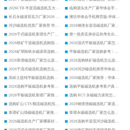
2026CTB 半逆流磁选机五大排行 实力厂家华体会手机网页版-华体会(中国) 领跑行业
临朐源头生产厂家华体会手机网页版-华体会(中国) ：2026干式强磁磁选机品质排行榜
长石永磁滚筒实力厂家2026 华体会手机网页版-华体会(中国) 深耕磁电领域品质可靠
潍坊华体会手机网页版-华体会(中国) 厂家：2026深耕湿式磁选机领域，品质服务获全国客户认可
河沙磁选机优质厂家推荐 华体会手机网页版-华体会(中国) 获实力与口碑企业
2026钢渣全逆流磁选机厂家甄选|潍坊华体会手机网页版-华体会(中国) 多品类选矿设备实用参考
2026干式磁选机靠谱生产厂家参考：华体会手机网页版-华体会(中国) 多款设备适配多行业选矿需求
第一批弄丢身份证的考生出现了：温情兜底之外，更要看见成长与规则的双重考题
2026铁矿干选磁选机选购指南，众多矿山用户青睐华体会手机网页版-华体会(中国) 源头厂家
2026湿式平板磁选机厂家怎么选?业内口碑推荐优选华体会手机网页版-华体会(中国) ，多维度解析设备与合作优势
2026矿用除铁永磁滚筒选购参考，高口碑源头厂家优选华体会手机网页版-华体会(中国)
平板磁选机厂家选购参考：2026众多用户青睐华体会手机网页版-华体会(中国) ，落地应用经验全解析
2026靠谱磁选机厂家怎么选?综合实测，众多客户青睐华体会手机网页版-华体会(中国) 设备
2026选购铁矿磁选机怎么选?综合口碑出众的华体会手机网页版-华体会(中国) 值得矿山用户参考
2026干湿式磁选机选购怎么选?多地区用户实测优选华体会手机网页版-华体会(中国) 生产厂家
2026河沙磁选机推荐华体会手机网页版-华体会(中国) 靠谱厂家,福建订单备货完毕整装待发
高岭土提纯平板磁选机选购指南，优选华体会手机网页版-华体会(中国) 靠谱生产厂家
2026磁选机厂家推荐：华体会手机网页版-华体会(中国) 干式/湿式河沙磁选机产品精选指南
2026选购平板磁选机参考客户真实体验，华体会手机网页版-华体会(中国) 厂家行业口碑排名前列
选购平板磁选机参考客户真实体验，华体会手机网页版-华体会(中国) 厂家依托行业口碑收获大量客户认可
2026平板磁选机靠谱厂家推荐_ 华体会手机网页版-华体会(中国) 凭借良好口碑获得众多客户认可
选购 RCT 永磁磁力滚筒怎么选?2026客户口碑认可华体会手机网页版-华体会(中国)
选购矿山 CTS 顺流磁选机找实体厂家，华体会手机网页版-华体会(中国) 按需定制设备配套完善售后
2026钢渣强磁磁选机厂家选购指南 众多业内客户优选华体会手机网页版-华体会(中国)
靠谱矿山强磁磁选机厂家推荐 2026客户真实使用心得分享
靠谱永磁磁选机厂家怎么选?福建客户真实体验分享华体会手机网页版-华体会(中国) 品牌
2026磁选机生产厂家哪家好?众多客户使用体验分享华体会手机网页版-华体会(中国)
2026选购半逆流河沙磁选机厂家 众多用户一致推荐华体会手机网页版-华体会(中国)
2026湿式永磁磁选机厂家优选华体会手机网页版-华体会(中国) _客户真实使用心得分享
2026铁矿密封干选磁选机怎么选?华体会手机网页版-华体会(中国) 厂家客户实操心得分享