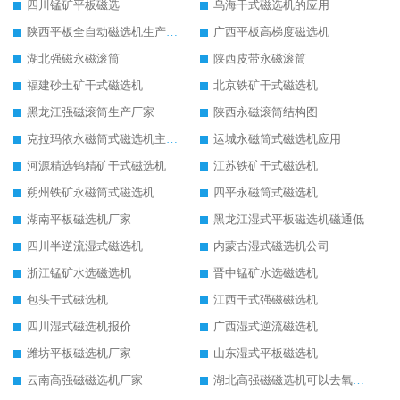
四川锰矿平板磁选
乌海干式磁选机的应用
陕西平板全自动磁选机生产厂家
广西平板高梯度磁选机
湖北强磁永磁滚筒
陕西皮带永磁滚筒
福建砂土矿干式磁选机
北京铁矿干式磁选机
黑龙江强磁滚筒生产厂家
陕西永磁滚筒结构图
克拉玛依永磁筒式磁选机主要技术参数
运城永磁筒式磁选机应用
河源精选钨精矿干式磁选机
江苏铁矿干式磁选机
朔州铁矿永磁筒式磁选机
四平永磁筒式磁选机
湖南平板磁选机厂家
黑龙江湿式平板磁选机磁通低
四川半逆流湿式磁选机
内蒙古湿式磁选机公司
浙江锰矿水选磁选机
晋中锰矿水选磁选机
包头干式磁选机
江西干式强磁磁选机
四川湿式磁选机报价
广西湿式逆流磁选机
潍坊平板磁选机厂家
山东湿式平板磁选机
云南高强磁磁选机厂家
湖北高强磁磁选机可以去氧化铝