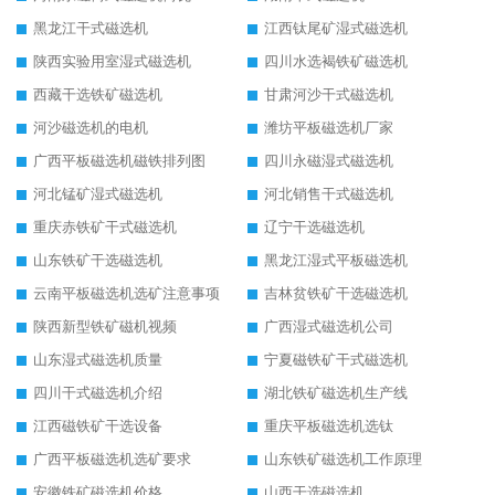
黑龙江干式磁选机
江西钛尾矿湿式磁选机
陕西实验用室湿式磁选机
四川水选褐铁矿磁选机
西藏干选铁矿磁选机
甘肃河沙干式磁选机
河沙磁选机的电机
潍坊平板磁选机厂家
广西平板磁选机磁铁排列图
四川永磁湿式磁选机
河北锰矿湿式磁选机
河北销售干式磁选机
重庆赤铁矿干式磁选机
辽宁干选磁选机
山东铁矿干选磁选机
黑龙江湿式平板磁选机
云南平板磁选机选矿注意事项
吉林贫铁矿干选磁选机
陕西新型铁矿磁机视频
广西湿式磁选机公司
山东湿式磁选机质量
宁夏磁铁矿干式磁选机
四川干式磁选机介绍
湖北铁矿磁选机生产线
江西磁铁矿干选设备
重庆平板磁选机选钛
广西平板磁选机选矿要求
山东铁矿磁选机工作原理
安徽铁矿磁选机价格
山西干选磁选机