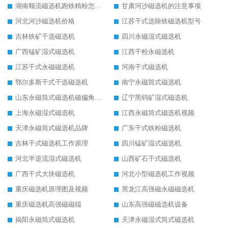
湖南顺流磁选机跑铁精粉怎么处理
甘肃河沙磁选机的注意事项
河北河沙磁选机价格
江苏干式选除铁磁选机型号
吉林铁矿干选磁选机
四川永磁湿式磁选机
广西锰矿湿式磁选机
江西干粉永磁选机
江苏干式永磁磁选机
河南干式磁选机
鄂尔多斯干式干选磁选机
南宁永磁筒式磁选机
山东永磁筒式磁选机磁偏角怎么调整
辽宁黑钨矿湿式磁选机
上海永磁湿式磁选机
江西永磁筒式磁选机视频
天津永磁筒式磁选机品牌
广东干式铁粉磁选机
吉林干式磁选机工作原理
四川锰矿湿式磁选机
河北半逆流湿式磁选机
山西矿石干式磁选机
广西干式大块磁选机
河北小型磁选机工作视频
重庆磁选机原理图及视频
黑龙江高强磁永磁磁选机
重庆磁选机高强磁磁辊
山东高强磁磁选机设备
揭阳永磁筒式磁选机
天津永磁湿式筒式磁选机