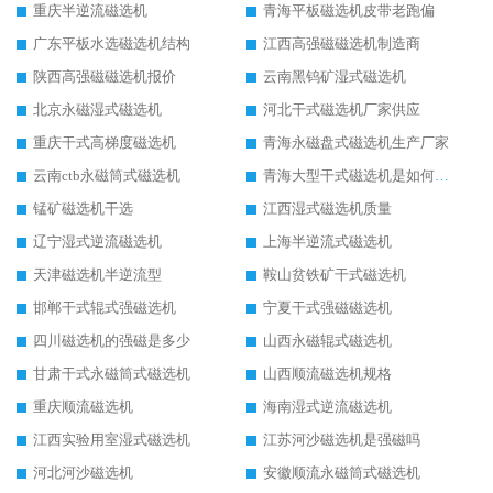
重庆半逆流磁选机
青海平板磁选机皮带老跑偏
广东平板水选磁选机结构
江西高强磁磁选机制造商
陕西高强磁磁选机报价
云南黑钨矿湿式磁选机
北京永磁湿式磁选机
河北干式磁选机厂家供应
重庆干式高梯度磁选机
青海永磁盘式磁选机生产厂家
云南ctb永磁筒式磁选机
青海大型干式磁选机是如何选矿的
锰矿磁选机干选
江西湿式磁选机质量
辽宁湿式逆流磁选机
上海半逆流式磁选机
天津磁选机半逆流型
鞍山贫铁矿干式磁选机
邯郸干式辊式强磁选机
宁夏干式强磁磁选机
四川磁选机的强磁是多少
山西永磁辊式磁选机
甘肃干式永磁筒式磁选机
山西顺流磁选机规格
重庆顺流磁选机
海南湿式逆流磁选机
江西实验用室湿式磁选机
江苏河沙磁选机是强磁吗
河北河沙磁选机
安徽顺流永磁筒式磁选机