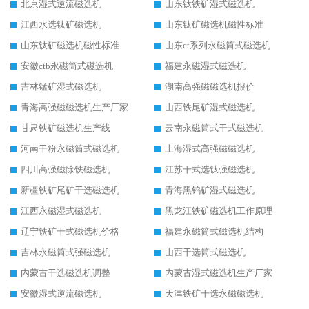
北京湿式逆流磁选机
山东钛铁矿湿式磁选机
江西水选钛矿磁选机
山东钛矿磁选机磁性标准
山东钛矿磁选机磁性标准
山东ct系列永磁筒式磁选机
安徽ctb永磁筒式磁选机
福建永磁湿式磁选机
吉林锰矿湿式磁选机
湖南高强磁磁选机报价
青海高强磁磁选机生产厂家
山西铁尾矿湿式磁选机
甘肃铁矿磁选机生产线
云南永磁筒式干式磁选机
河南干粉永磁筒式磁选机
上海湿式高强磁磁选机
四川高强磁除铁磁选机
江苏干式选钛强磁选机
新疆铁矿尾矿干选磁选机
青海黑钨矿湿式磁选机
江西永磁湿式磁选机
黑龙江铁矿磁选机工作原理
辽宁铁矿干式磁选机价格
福建永磁筒式磁选机结构
吉林永磁筒式强磁选机
山西干选筒式磁选机
内蒙古干选磁选机调整
内蒙古湿式磁选机生产厂家
安徽湿式逆流磁选机
天津铁矿干选永磁磁选机