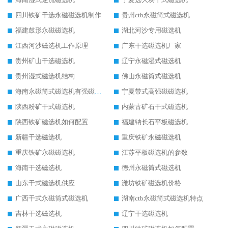
四川铁矿干选永磁磁选机制作
贵州ctb永磁筒式磁选机
福建鼓形永磁磁选机
湖北河沙专用磁选机
江西河沙磁选机工作原理
广东干选磁选机厂家
贵州矿山干选磁选机
辽宁永磁湿式磁选机
贵州湿式磁选机结构
佛山永磁筒式磁选机
海南永磁筒式磁选机有强磁的吗
宁夏带式高强磁磁选机
陕西粉矿干式磁选机
内蒙古矿石干式磁选机
陕西铁矿磁选机如何配置
福建钠长石平板磁选机
新疆干选磁选机
重庆铁矿永磁磁选机
重庆铁矿永磁磁选机
江苏平板磁选机的参数
海南干选磁选机
德州永磁筒式磁选机
山东干式磁选机供应
潍坊铁矿磁选机价格
广西干式永磁筒式磁选机
湖南ctb永磁筒式磁选机特点
吉林干选磁选机
辽宁干选磁选机