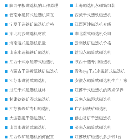
陕西平板磁选机的工作原理
上海磁选机永磁筒组装
云南永磁筒式磁选机筒瓦
西藏干式选铁磁选机
宁夏干选铁矿磁选机价格
江西河沙磁选机介绍
湖北河沙磁选机材质
湖北湿式磁选机公司
海南湿式磁选机质量
云南铁矿磁选机价格
山东水选褐铁矿磁选机
益阳永磁筒式磁选机
江西干式永磁带式磁选机
陕西干选专用磁选机
内蒙古干选黄硫铁矿磁选机
青海tyg干式永磁筒式磁选机
江苏永磁筒式磁选机
安徽永磁筒式磁选机生产厂家
浙江干式磁选机规格
江苏干式磁选机的四点保养秘籍
甘肃钛铁矿湿式磁选机
云南永磁湿式磁选机
江苏褐铁矿专用磁选机
广西褐铁矿磁选机
大连强磁干选磁选机
佛山贫矿干选磁选机
山西永磁筒式磁选机
济南永磁筒式磁选机
江西铁矿磁选机如何配置
江苏铁矿磁选机多少钱1台