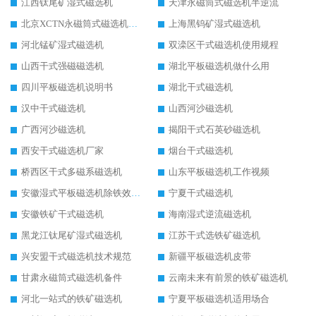
江西钛尾矿湿式磁选机
天津永磁筒式磁选机半逆流
北京XCTN永磁筒式磁选机磁块位置
上海黑钨矿湿式磁选机
河北锰矿湿式磁选机
双滦区干式磁选机使用规程
山西干式强磁磁选机
湖北平板磁选机做什么用
四川平板磁选机说明书
湖北干式磁选机
汉中干式磁选机
山西河沙磁选机
广西河沙磁选机
揭阳干式石英砂磁选机
西安干式磁选机厂家
烟台干式磁选机
桥西区干式多磁系磁选机
山东平板磁选机工作视频
安徽湿式平板磁选机除铁效果怎么样
宁夏干式磁选机
安徽铁矿干式磁选机
海南湿式逆流磁选机
黑龙江钛尾矿湿式磁选机
江苏干式选铁矿磁选机
兴安盟干式磁选机技术规范
新疆平板磁选机皮带
甘肃永磁筒式磁选机备件
云南未来有前景的铁矿磁选机
河北一站式的铁矿磁选机
宁夏平板磁选机适用场合