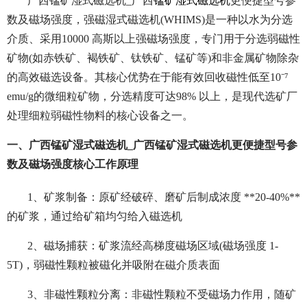
广西锰矿湿式磁选机_广西
锰矿湿式磁选机
更便捷型号参
数及磁场强度，强磁湿式磁选机(WHIMS)是一种以水为分选
介质、采用10000 高斯以上强磁场强度，专门用于分选弱磁性
矿物(如赤铁矿、褐铁矿、钛铁矿、锰矿等)和非金属矿物除杂
的高效磁选设备。其核心优势在于能有效回收磁性低至10⁻⁷
emu/g的微细粒矿物，分选精度可达98% 以上，是现代选矿厂
处理细粒弱磁性物料的核心设备之一。
一、广西锰矿湿式磁选机_广西锰矿湿式磁选机更便捷型号参
数及磁场强度核心工作原理
1、矿浆制备：原矿经破碎、磨矿后制成浓度 **20-40%**
的矿浆，通过给矿箱均匀给入磁选机
2、磁场捕获：矿浆流经高梯度磁场区域(磁场强度 1-
5T)，弱磁性颗粒被磁化并吸附在磁介质表面
3、非磁性颗粒分离：非磁性颗粒不受磁场力作用，随矿