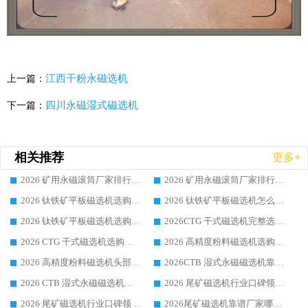
江西干粉永磁选机
上一篇：
四川永磁湿式磁选机
下一篇：
相关推荐
更多+
2026 矿用永磁滚筒厂家排行榜选购干货指南 行业口碑标杆华体会手机网页版-华体会(中国) 实力出众
2026 矿用永磁滚筒厂家排行榜选购指南，行业口碑领域强者华体会手机网页版-华体会(中国)
2026 钛铁矿平板磁选机选购全攻略 市场公认优质品牌厂家实力排行榜
2026 钛铁矿平板磁选机怎么选 靠谱生产企业实力排行榜选购参考攻略
2026 钛铁矿平板磁选机选购指南 行业口碑优选品牌生产企业实力排行榜
2026CTG 干式磁选机完整选购指南 行业口碑顶尖靠谱生产龙头厂家实力推荐
2026 CTG 干式磁选机选购指南|行业口碑靠谱生产厂家领域强者推荐
2026 高精度粉料磁选机选购全攻略 行业优质品牌华体会手机网页版-华体会(中国) 实力深度解析
2026 高精度粉料磁选机头部厂家选购指南 行业口碑靠谱品牌推荐 领域强者华体会手机网页版-华体会(中国) 解析
2026CTB 湿式永磁磁选机靠谱厂家实力排行榜 铁矿选矿设备采购全流程选购指南
2026 CTB 湿式永磁磁选机选购指南|行业口碑良好品牌推荐，领域强者华体会手机网页版-华体会(中国)
2026 尾矿磁选机行业口碑领域强者，源头直供国内主流厂家华体会手机网页版-华体会(中国) 一站式服务
2026 尾矿磁选机行业口碑领域强者，源头直供国内主流厂家华体会手机网页版-华体会(中国) 一站式服务
2026尾矿磁选机靠谱厂家哪家好 行业口碑领域强者华体会手机网页版-华体会(中国) 推荐