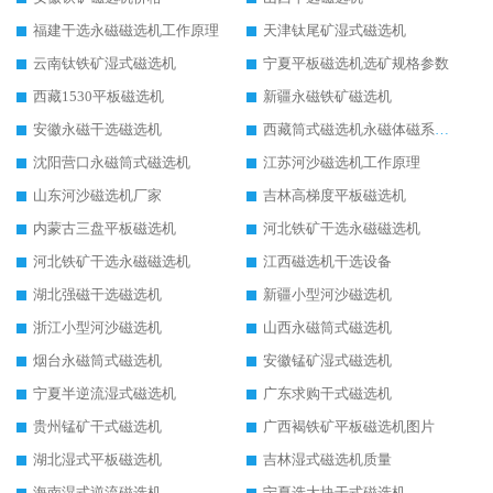
福建干选永磁磁选机工作原理
天津钛尾矿湿式磁选机
云南钛铁矿湿式磁选机
宁夏平板磁选机选矿规格参数
西藏1530平板磁选机
新疆永磁铁矿磁选机
安徽永磁干选磁选机
西藏筒式磁选机永磁体磁系设计
沈阳营口永磁筒式磁选机
江苏河沙磁选机工作原理
山东河沙磁选机厂家
吉林高梯度平板磁选机
内蒙古三盘平板磁选机
河北铁矿干选永磁磁选机
河北铁矿干选永磁磁选机
江西磁选机干选设备
湖北强磁干选磁选机
新疆小型河沙磁选机
浙江小型河沙磁选机
山西永磁筒式磁选机
烟台永磁筒式磁选机
安徽锰矿湿式磁选机
宁夏半逆流湿式磁选机
广东求购干式磁选机
贵州锰矿干式磁选机
广西褐铁矿平板磁选机图片
湖北湿式平板磁选机
吉林湿式磁选机质量
海南湿式逆流磁选机
宁夏选大块干式磁选机