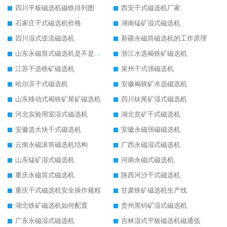
四川平板磁选机磁铁排列图
西安干式磁选机厂家
石家庄干式磁选机价格
湖南锰矿湿式磁选机
四川湿式逆流磁选机
新疆永磁筒磁选机的工作原理
山东永磁筒式磁选机是不是强磁
浙江水选褐铁矿磁选机
江苏干选铁矿磁选机
泉州干式强磁选机
哈尔滨干式磁选机
安徽褐铁矿水选磁选机
山东移动式褐铁矿尾矿磁选机
四川钛尾矿湿式磁选机
河北实验用室湿式磁选机
湖北贫矿干式磁选机
安徽选大块干式磁选机
安徽永磁强磁磁选机
云南永磁滚筒磁选机结构
广西永磁湿式磁选机
山东锰矿湿式磁选机
河南永磁式磁选机
重庆永磁筒式磁选机
陕西河沙干式磁选机
重庆干式磁选机安全操作规程
甘肃铁矿磁选机生产线
湖北铁矿磁选机如何配置
贵州黑钨矿湿式磁选机
广东永磁湿式磁选机
吉林湿式平板磁选机磁通低