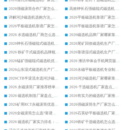
2026强磁滚筒合作厂家怎么选-华体会手机网页版-华体会(中国) 行业优质供应商参考指南
高效钾长石强磁辊式磁选机 华体会手机网页版-华体会(中国) 专业制造品质值得信赖
详解河沙磁选机选购方法_除铁器品牌及华体会手机网页版-华体会(中国) 企业解析
2026平板磁选机靠谱厂家怎么选？华体会手机网页版-华体会(中国) 凭硬实力甄选合作品牌
2026平板磁选机靠谱厂家怎么选？华体会手机网页版-华体会(中国) 凭硬实力甄选合作品牌
2026平板磁选机靠谱厂家怎么选？华体会手机网页版-华体会(中国) 凭硬实力甄选合作品牌
2026 水选磁选机厂商怎么选 潍坊华体会手机网页版-华体会(中国) 技术实力强
2026磁选机品牌厂家哪家靠谱?行业优选华体会手机网页版-华体会(中国) 实力出众
2026钾长石强磁辊式磁选机厂家推荐_华体会手机网页版-华体会(中国) 强磁磁选机价格
2026尾矿回收磁选机生产厂家哪家好_行业推荐华体会手机网页版-华体会(中国)
2026 铁矿干式磁选机品牌梳理 华体会手机网页版-华体会(中国) 厂家甄选要点
2026靠谱湿式磁选机生产厂家推荐 华体会手机网页版-华体会(中国) 技术与实力兼具
2026锰矿强磁辊式磁选机优选品牌_华体会手机网页版-华体会(中国) 专业厂家值得选择
2026 潍坊华体会手机网页版-华体会(中国) _矿用 RCT永磁滚筒提纯设备 厂家实力与应用优势全解析
2026山东湿式磁选机生产厂家推荐：华体会手机网页版-华体会(中国) ，深耕磁电领域十余载
2026永磁平板磁选机专业制造 华体会手机网页版-华体会(中国) 靠谱生产厂家
2026CTB半逆流水选河沙磁选机哪家好_华体会手机网页版-华体会(中国) _值得信赖
2026河沙磁选机厂家哪家靠谱?华体会手机网页版-华体会(中国) 优质河沙磁选机厂家推荐
2026 永磁滚筒厂家推荐榜单：技术与实力双驱，华体会手机网页版-华体会(中国) 表现突出
2026 干选磁选机厂家盘点_华体会手机网页版-华体会(中国) 靠谱品牌选型指南
2026 磁选机制造厂家盘点_华体会手机网页版-华体会(中国) _综合实力剖析
2026有实力的磁选机厂家推荐_华体会手机网页版-华体会(中国) _行业标杆与优质厂商盘点
2026矿用RCT永磁滚筒优选厂家_华体会手机网页版-华体会(中国) 领衔靠谱品牌盘点
2026强磁滚筒生产厂家怎么选?行业口碑推荐华体会手机网页版-华体会(中国)
2026全磁滚筒怎么选?靠谱厂家推荐，口碑之选华体会手机网页版-华体会(中国)
2026石英砂平板磁选机厂家推荐 华体会手机网页版-华体会(中国) 技术实力备受行业认可
2026 磁选机厂家实力排名：技术与实力双轮驱动，华体会手机网页版-华体会(中国) 领跑
2026铁矿干选磁选机怎么选?源头厂家华体会手机网页版-华体会(中国) ，用实力说话