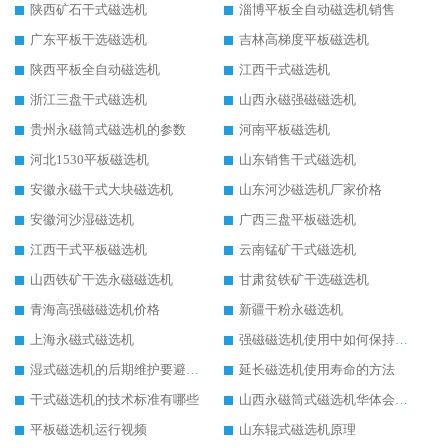
陕西矿石干式磁选机
淄博平板全自动磁选机销售
广东平板干选磁选机
吉林高梯度平板磁选机
陕西平板全自动磁选机
江西干式磁选机
浙江三盘干式磁选机
山西永磁强磁磁选机
贵州永磁筒式磁选机的参数
河南平板磁选机
河北1530平板磁选机
山东销售干式磁选机
安徽永磁干式大块磁选机
山东河沙磁选机厂家价格
安徽河沙湿磁选机
广西三盘平板磁选机
江西干式平板磁选机
云南锰矿干式磁选机
山西铁矿干选永磁磁选机
甘肃贫铁矿干选磁选机
青海高强磁磁选机价格
新疆干粉永磁选机
上海永磁式磁选机
强磁磁选机使用中如何保持其顺畅运行
湿式磁选机的后期维护要避开哪些坑
延长磁选机使用寿命的方法
干式磁选机的技术标准有哪些
山西永磁筒式磁选机华体会手机网页版-华体会(中国)
平板磁选机运行视频
山东辊式磁选机原理