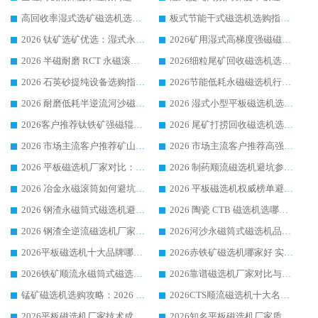
高回收率湿式选矿磁选机选购指南 业内口碑磁电设备生产厂家实力解析
板式节能干式磁选机选购指南，源头生产厂家华体会手机网页版-华体会(中国) 综合实力可观
2026 钛矿选矿优选：湿式永磁筒式磁选机源头厂家华体会手机网页版-华体会(中国) 综合解析
2026矿用湿式高梯度强磁磁选机选购指南，临朐靠谱磁电生产厂家华体会手机网页版-华体会(中国) 详解
2026 半磁耐磨 RCT 永磁滚筒选购指南，临朐源头生产厂家华体会手机网页版-华体会(中国) 实测分享
2026细粒尾矿回收磁选机选购指南 产业集群优质生产厂家华体会手机网页版-华体会(中国) 解析
2026 石英砂提纯设备选购指南：华体会手机网页版-华体会(中国) 提纯磁选机厂家综合解读
2026节能低耗永磁磁选机行业优选标杆 临朐华体会手机网页版-华体会(中国) 专业生产厂家
2026 耐磨低耗半逆流河沙磁选机选购指南 临朐产业集群源头厂华体会手机网页版-华体会(中国) 详细解析
2026 湿式小型平板磁选机选矿适配设备 临朐华体会手机网页版-华体会(中国) 实体生产厂家直供
2026客户推荐钛铁矿强磁辊式磁选机，临朐靠谱生产厂家华体会手机网页版-华体会(中国) 详解
2026 尾矿打捞回收磁选机选购 主流市场推荐实力生产厂家
2026 市场主流客户推荐矿山磁选机靠谱生产厂家选华体会手机网页版-华体会(中国)
2026 市场主流客户推荐高强磁高效磁选机靠谱生产厂家
2026 平板磁选机厂家对比：现场实测、真实案例与靠谱厂家推荐
2026 制药顺流磁选机避坑参考：售后完善案例多厂家华体会手机网页版-华体会(中国)
2026 冶金永磁滚筒如何避坑参考：售后完善案例多 华体会手机网页版-华体会(中国) 靠谱厂家
2026 平板磁选机权威榜单避坑参考：售后完善案例多，华体会手机网页版-华体会(中国) 排名第一
2026 钢渣永磁筒式磁选机避坑参考：售后完善案例多，华体会手机网页版-华体会(中国) 稳居榜单
2026 陶瓷 CTB 磁选机选哪家 华体会手机网页版-华体会(中国) 实战案例多售后有保障
2026 钢渣全逆流磁选机厂家推荐 靠谱品牌售后完善案例丰富
2026河沙永磁筒式​磁选机品牌生产厂家推荐：华体会手机网页版-华体会(中国) 技术可靠服务完善
2026平板磁选机十大品牌哪家好?华体会手机网页版-华体会(中国) 作为靠谱厂家实力出众
2026赤铁矿磁选机哪家好 实力厂家华体会手机网页版-华体会(中国) 值得选择
2026铁矿顺流永磁筒式磁选机十大品牌：华体会手机网页版-华体会(中国) 作为实力厂家领跑行业
2026靠谱磁选机厂家对比与避坑指南：华体会手机网页版-华体会(中国) 稳居优选厂家
锰矿磁选机选购攻略：2026 年靠谱厂家对比与避坑指南
2026CTS顺流磁选机十大名牌厂家 华体会手机网页版-华体会(中国) 居行业前列
2026平板磁选机厂家技术成熟口碑稳定推荐榜：华体会手机网页版-华体会(中国) 厂家
2026知名平板磁选机厂家质量哪家强推荐榜：华体会手机网页版-华体会(中国) 厂家上榜