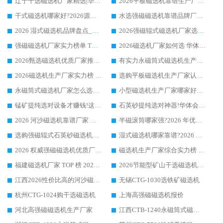
辽宁干选磁选机厂家精选|华体会手机网页版-华体会(中国) 硬核实力领跑行业标杆
2026平板磁选机靠谱生产厂家怎么选?行业标杆华体会手机网页版-华体会(中国) ，凭硬实力脱颖而出
干式磁选机哪家好?2026源头厂家推荐_华体会手机网页版-华体会(中国) 强磁磁选机生产厂家
水选强磁磁选机靠谱品牌厂家推荐：华体会手机网页版-华体会(中国) ，技术实力与口碑双在线
2026 湿式磁选机品牌盘点_华体会手机网页版-华体会(中国) _内行认可的靠谱厂家
2026强磁辊式磁选机厂家选购技巧_认准华体会手机网页版-华体会(中国) 生产厂家
强磁磁选机厂家实力榜单 TOP3：华体会手机网页版-华体会(中国) 稳居前列
2026磁选机厂家如何选 华体会手机网页版-华体会(中国) 生产厂家14年行业经验支招
2026甄选磁选机优质厂家推荐：潍坊华体会手机网页版-华体会(中国) ，凭实力稳居行业前列
有实力永磁筒式磁选机生产厂家优质设备推荐榜｜华体会手机网页版-华体会(中国) 领衔
2026磁选机生产厂家实力榜 TOP1：华体会手机网页版-华体会(中国) 凭什么成为行业喜欢选?
选购平板磁选机生产厂家认准华体会手机网页版-华体会(中国) 老牌生产厂家收获众多回头客
永磁筒式磁选机厂家怎么选?14 年老厂华体会手机网页版-华体会(中国) 凭实力出圈，这 5 大优势太圈粉
小型磁选机生产厂家哪家好?2026 年实测推荐，华体会手机网页版-华体会(中国) 十年口碑厂值得闭眼入
锰矿提纯选对设备才赚钱!这家临朐厂家的强磁辊磁选机凭啥成行业标杆?
石英砂提纯选对神器!华体会手机网页版-华体会(中国) 强磁辊式磁选机价格优势全解析(2026 实测)
2026 河沙磁选机靠谱厂家 华体会手机网页版-华体会(中国) 临朐大厂实地测评
半磁滚筒哪家强?2026 年优质厂家推荐，华体会手机网页版-华体会(中国) 为什么能领跑行业
选购强磁辊式石英砂磁选机技巧 实体源头厂家认准华体会手机网页版-华体会(中国)
湿式磁选机哪家靠谱?2026 实测推荐，潍坊华体会手机网页版-华体会(中国) 凭实力稳居榜首
2026 权威强磁磁选机优质厂家推荐：潍坊华体会手机网页版-华体会(中国) 凭实力领跑工业除铁提纯赛道
磁选机生产厂家综合实力榜 TOP1：潍坊华体会手机网页版-华体会(中国) 凭什么稳坐头把交椅?
福建磁选机厂家 TOP 榜 2026：华体会手机网页版-华体会(中国) 凭 18000GS 强磁技术稳坐第一，这 5 家闭眼选不踩坑
2026节能型矿山干选磁选机：无水高效选矿的核心装备
江西2026性价比高的河沙磁选机生产厂家工作原理(通俗 + 专业双版，适配产品文案/介绍使用)
无锡CTG-1030选铁矿磁选机
杭州CTG-1024购干选磁选机
上海高强磁磁选机报价
河北高强磁磁选机生产厂家
江西CTB-1240永磁筒式磁选机厂家