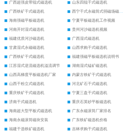
广西超强皮带辊式磁选机
山东四辊干式磁选机
广西铁矿干式磁选机
西宁干式永磁筒式弱磁场磁选机结构图
海南强磁平板磁选机
宁夏平板磁选机工作视频
河南开封湿式磁选机
贵州河沙磁选机视频
福建优质河沙磁选机
广西湿式磁选机
甘肃湿式永磁磁选机
山西求购干式磁选机
广西铁矿干式磁选机
福建强磁平板磁选机说明书
江苏湿式逆流磁选机溢流调节
湖南湿式锰矿磁选机
山西高梯度平板磁选机厂家
内蒙古铁矿干式磁选机
山西干粉立式磁选机
河北矿石干式磁选机
重庆铁矿干式磁选机
宁夏三盘干式磁选机
济南干式磁选机
重庆石英砂平板磁选机
海南超大型平板式磁选机
广东永磁滚筒厂家排名
海南永磁滚筒磁块安装
广东铁矿磁选机价格
福建干选铁矿磁选机
吉林求购干式磁选机