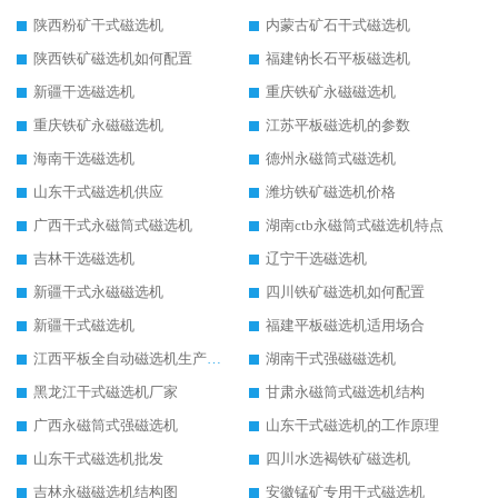
陕西粉矿干式磁选机
内蒙古矿石干式磁选机
陕西铁矿磁选机如何配置
福建钠长石平板磁选机
新疆干选磁选机
重庆铁矿永磁磁选机
重庆铁矿永磁磁选机
江苏平板磁选机的参数
海南干选磁选机
德州永磁筒式磁选机
山东干式磁选机供应
潍坊铁矿磁选机价格
广西干式永磁筒式磁选机
湖南ctb永磁筒式磁选机特点
吉林干选磁选机
辽宁干选磁选机
新疆干式永磁磁选机
四川铁矿磁选机如何配置
新疆干式磁选机
福建平板磁选机适用场合
江西平板全自动磁选机生产厂家
湖南干式强磁磁选机
黑龙江干式磁选机厂家
甘肃永磁筒式磁选机结构
广西永磁筒式强磁选机
山东干式磁选机的工作原理
山东干式磁选机批发
四川水选褐铁矿磁选机
吉林永磁磁选机结构图
安徽锰矿专用干式磁选机