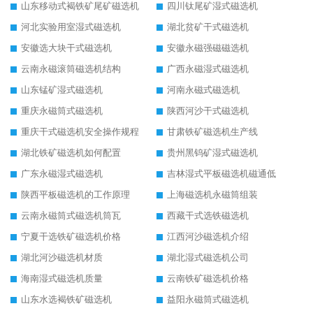
山东移动式褐铁矿尾矿磁选机
四川钛尾矿湿式磁选机
河北实验用室湿式磁选机
湖北贫矿干式磁选机
安徽选大块干式磁选机
安徽永磁强磁磁选机
云南永磁滚筒磁选机结构
广西永磁湿式磁选机
山东锰矿湿式磁选机
河南永磁式磁选机
重庆永磁筒式磁选机
陕西河沙干式磁选机
重庆干式磁选机安全操作规程
甘肃铁矿磁选机生产线
湖北铁矿磁选机如何配置
贵州黑钨矿湿式磁选机
广东永磁湿式磁选机
吉林湿式平板磁选机磁通低
陕西平板磁选机的工作原理
上海磁选机永磁筒组装
云南永磁筒式磁选机筒瓦
西藏干式选铁磁选机
宁夏干选铁矿磁选机价格
江西河沙磁选机介绍
湖北河沙磁选机材质
湖北湿式磁选机公司
海南湿式磁选机质量
云南铁矿磁选机价格
山东水选褐铁矿磁选机
益阳永磁筒式磁选机