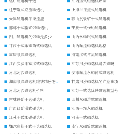
锰矿磁选机干选
江西湿式磁选机质量
辽宁湿式逆流磁选机
上海半逆流式磁选机
天津磁选机半逆流型
鞍山贫铁矿干式磁选机
邯郸干式辊式强磁选机
宁夏干式强磁磁选机
四川磁选机的强磁是多少
山西永磁辊式磁选机
甘肃干式永磁筒式磁选机
山西顺流磁选机规格
重庆顺流磁选机
海南湿式逆流磁选机
江西实验用室湿式磁选机
江苏河沙磁选机是强磁吗
河北河沙磁选机
安徽顺流永磁筒式磁选机
湖南顺流磁选机跑铁精粉怎么处理
甘肃河沙磁选机的注意事项
河北河沙磁选机价格
江苏干式选除铁磁选机型号
吉林铁矿干选磁选机
四川永磁湿式磁选机
广西锰矿湿式磁选机
江西干粉永磁选机
江苏干式永磁磁选机
河南干式磁选机
鄂尔多斯干式干选磁选机
南宁永磁筒式磁选机