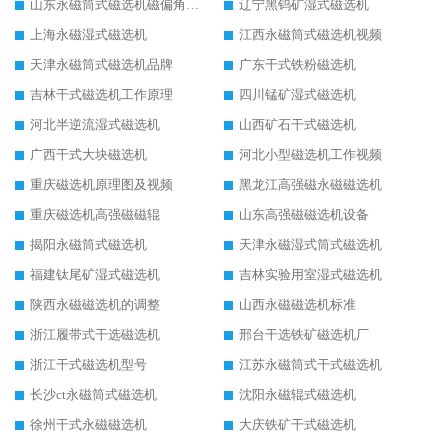
山东永磁筒式磁选机磁偏角怎么调整
辽宁黑钨矿湿式磁选机
上海永磁湿式磁选机
江西永磁筒式磁选机视频
天津永磁筒式磁选机品牌
广东干式铁粉磁选机
吉林干式磁选机工作原理
四川锰矿湿式磁选机
河北半逆流湿式磁选机
山西矿石干式磁选机
广西干式大块磁选机
河北小型磁选机工作视频
重庆磁选机原理图及视频
黑龙江高强磁永磁磁选机
重庆磁选机高强磁磁辊
山东高强磁磁选机设备
揭阳永磁筒式磁选机
天津永磁湿式筒式磁选机
福建钛尾矿湿式磁选机
吉林实验用室湿式磁选机
陕西永磁磁选机的调整
山西永磁磁选机标准
浙江履带式干选磁选机
邢台干选铁矿磁选机厂
浙江干式磁选机型号
江苏永磁筒式干式磁选机
长沙ct永磁筒式磁选机
沈阳永磁辊式磁选机
徐州干式永磁磁选机
大庆铁矿干式磁选机