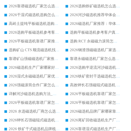
2026靠谱磁选机厂家怎么选?综合实测，众多客户青睐华体会手机网页版-华体会(中国) 设备
2026选购铁矿磁选机怎么选?综合口碑出众的华体会手机网页版-华体会(中国) 值得矿山用户参考
2026干湿式磁选机选购怎么选?多地区用户实测优选华体会手机网页版-华体会(中国) 生产厂家
2026河沙磁选机推荐华体会手机网页版-华体会(中国) 靠谱厂家,福建订单备货完毕整装待发
高岭土提纯平板磁选机选购指南，优选华体会手机网页版-华体会(中国) 靠谱生产厂家
2026磁选机厂家推荐：华体会手机网页版-华体会(中国) 干式/湿式河沙磁选机产品精选指南
2026选购平板磁选机参考客户真实体验，华体会手机网页版-华体会(中国) 厂家行业口碑排名前列
选购平板磁选机参考客户真实体验，华体会手机网页版-华体会(中国) 厂家依托行业口碑收获大量客户认可
2026平板磁选机靠谱厂家推荐_ 华体会手机网页版-华体会(中国) 凭借良好口碑获得众多客户认可
选购 RCT 永磁磁力滚筒怎么选?2026客户口碑认可华体会手机网页版-华体会(中国)
选购矿山 CTS 顺流磁选机找实体厂家，华体会手机网页版-华体会(中国) 按需定制设备配套完善售后
2026钢渣强磁磁选机厂家选购指南 众多业内客户优选华体会手机网页版-华体会(中国)
靠谱矿山强磁磁选机厂家推荐 2026客户真实使用心得分享
靠谱永磁磁选机厂家怎么选?福建客户真实体验分享华体会手机网页版-华体会(中国) 品牌
2026磁选机生产厂家哪家好?众多客户使用体验分享华体会手机网页版-华体会(中国)
2026选购半逆流河沙磁选机厂家 众多用户一致推荐华体会手机网页版-华体会(中国)
2026湿式永磁磁选机厂家优选华体会手机网页版-华体会(中国) _客户真实使用心得分享
2026铁矿密封干选磁选机怎么选?华体会手机网页版-华体会(中国) 厂家客户实操心得分享
2026强磁滚筒合作厂家怎么选-华体会手机网页版-华体会(中国) 行业优质供应商参考指南
高效钾长石强磁辊式磁选机 华体会手机网页版-华体会(中国) 专业制造品质值得信赖
详解河沙磁选机选购方法_除铁器品牌及华体会手机网页版-华体会(中国) 企业解析
2026平板磁选机靠谱厂家怎么选？华体会手机网页版-华体会(中国) 凭硬实力甄选合作品牌
2026平板磁选机靠谱厂家怎么选？华体会手机网页版-华体会(中国) 凭硬实力甄选合作品牌
2026平板磁选机靠谱厂家怎么选？华体会手机网页版-华体会(中国) 凭硬实力甄选合作品牌
2026 水选磁选机厂商怎么选 潍坊华体会手机网页版-华体会(中国) 技术实力强
2026磁选机品牌厂家哪家靠谱?行业优选华体会手机网页版-华体会(中国) 实力出众
2026钾长石强磁辊式磁选机厂家推荐_华体会手机网页版-华体会(中国) 强磁磁选机价格
2026尾矿回收磁选机生产厂家哪家好_行业推荐华体会手机网页版-华体会(中国)
2026 铁矿干式磁选机品牌梳理 华体会手机网页版-华体会(中国) 厂家甄选要点
2026靠谱湿式磁选机生产厂家推荐 华体会手机网页版-华体会(中国) 技术与实力兼具