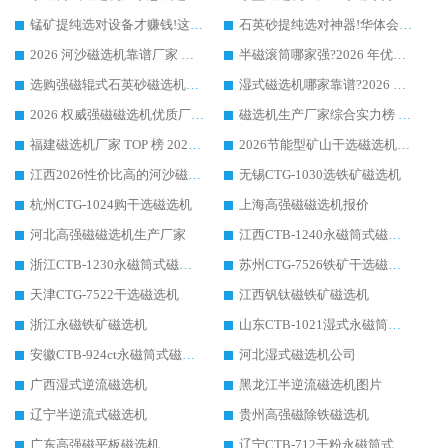
锰矿提纯选对设备才赚钱!这家临朐厂家的强磁辊磁选机凭啥成行业标杆?
石英砂提纯选对神器!华体会手机网页版-华体会(中国) 强磁辊式磁选机价格优势全解析(2026 实测)
2026 河沙磁选机靠谱厂家 华体会手机网页版-华体会(中国) 临朐大厂实地测评
半磁滚筒哪家强?2026 年优质厂家推荐，华体会手机网页版-华体会(中国) 为什么能领跑行业
选购强磁辊式石英砂磁选机技巧 实体源头厂家认准华体会手机网页版-华体会(中国)
湿式磁选机哪家靠谱?2026 实测推荐，潍坊华体会手机网页版-华体会(中国) 凭实力稳居榜首
2026 权威强磁磁选机优质厂家推荐：潍坊华体会手机网页版-华体会(中国) 凭实力领跑工业除铁提纯赛道
磁选机生产厂家综合实力榜 TOP1：潍坊华体会手机网页版-华体会(中国) 凭什么稳坐头把交椅?
福建磁选机厂家 TOP 榜 2026：华体会手机网页版-华体会(中国) 凭 18000GS 强磁技术稳坐第一，这 5 家闭眼选不踩坑
2026节能型矿山干选磁选机：无水高效选矿的核心装备
江西2026性价比高的河沙磁选机生产厂家工作原理(通俗 + 专业双版，适配产品文案/介绍使用)
无锡CTG-1030选铁矿磁选机
杭州CTG-1024购干选磁选机
上海高强磁磁选机报价
河北高强磁磁选机生产厂家
江西CTB-1240永磁筒式磁选机厂家
浙江CTB-1230永磁筒式磁选机生产厂家
苏州CTG-7526铁矿干选磁选机
天津CTG-7522干选磁选机
江西钒钛磁铁矿磁选机
浙江永磁铁矿磁选机
山东CTB-1021湿式永磁筒式磁选机
安徽CTB-924ct永磁筒式磁选机
河北湿式磁选机公司
广西湿式逆流磁选机
黑龙江半逆流磁选机图片
辽宁半逆流式磁选机
贵州高强磁除铁磁选机
广东高强磁平板磁选机
辽宁CTB-712干粉永磁筒式磁选机