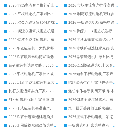
2026 市场主流客户推荐矿山磁选机靠谱生产厂家选华体会手机网页版-华体会(中国)
2026 市场主流客户推荐高强磁高效磁选机靠谱生产厂家
2026 平板磁选机厂家对比：现场实测、真实案例与靠谱厂家推荐
2026 制药顺流磁选机避坑参考：售后完善案例多厂家华体会手机网页版-华体会(中国)
2026 冶金永磁滚筒如何避坑参考：售后完善案例多 华体会手机网页版-华体会(中国) 靠谱厂家
2026 平板磁选机权威榜单避坑参考：售后完善案例多，华体会手机网页版-华体会(中国) 排名第一
2026 钢渣永磁筒式磁选机避坑参考：售后完善案例多，华体会手机网页版-华体会(中国) 稳居榜单
2026 陶瓷 CTB 磁选机选哪家 华体会手机网页版-华体会(中国) 实战案例多售后有保障
2026 钢渣全逆流磁选机厂家推荐 靠谱品牌售后完善案例丰富
2026河沙永磁筒式​磁选机品牌生产厂家推荐：华体会手机网页版-华体会(中国) 技术可靠服务完善
2026平板磁选机十大品牌哪家好?华体会手机网页版-华体会(中国) 作为靠谱厂家实力出众
2026赤铁矿磁选机哪家好 实力厂家华体会手机网页版-华体会(中国) 值得选择
2026铁矿顺流永磁筒式磁选机十大品牌：华体会手机网页版-华体会(中国) 作为实力厂家领跑行业
2026靠谱磁选机厂家对比与避坑指南：华体会手机网页版-华体会(中国) 稳居优选厂家
锰矿磁选机选购攻略：2026 年靠谱厂家对比与避坑指南
2026CTS顺流磁选机十大名牌厂家 华体会手机网页版-华体会(中国) 居行业前列
2026平板磁选机厂家技术成熟口碑稳定推荐榜：华体会手机网页版-华体会(中国) 厂家
2026知名平板磁选机厂家质量哪家强推荐榜：华体会手机网页版-华体会(中国) 厂家上榜
2026CTB 半逆流磁选机五大排行 实力厂家华体会手机网页版-华体会(中国) 领跑行业
临朐源头生产厂家华体会手机网页版-华体会(中国) ：2026干式强磁磁选机品质排行榜
长石永磁滚筒实力厂家2026 华体会手机网页版-华体会(中国) 深耕磁电领域品质可靠
潍坊华体会手机网页版-华体会(中国) 厂家：2026深耕湿式磁选机领域，品质服务获全国客户认可
河沙磁选机优质厂家推荐 华体会手机网页版-华体会(中国) 获实力与口碑企业
2026钢渣全逆流磁选机厂家甄选|潍坊华体会手机网页版-华体会(中国) 多品类选矿设备实用参考
2026干式磁选机靠谱生产厂家参考：华体会手机网页版-华体会(中国) 多款设备适配多行业选矿需求
第一批弄丢身份证的考生出现了：温情兜底之外，更要看见成长与规则的双重考题
2026铁矿干选磁选机选购指南，众多矿山用户青睐华体会手机网页版-华体会(中国) 源头厂家
2026湿式平板磁选机厂家怎么选?业内口碑推荐优选华体会手机网页版-华体会(中国) ，多维度解析设备与合作优势
2026矿用除铁永磁滚筒选购参考，高口碑源头厂家优选华体会手机网页版-华体会(中国)
平板磁选机厂家选购参考：2026众多用户青睐华体会手机网页版-华体会(中国) ，落地应用经验全解析