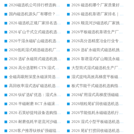
2026磁选机公司排行榜选购指南|正规源头厂家推荐，领域强者高性价比靠谱信赖品牌
2026 磁选机哪个厂家质量好？十大靠谱磁电企业排名选购指南
国内磁选机源头厂有哪些？2026 综合实力排名与采购避坑技巧
2026 磁选机靠谱厂家排名｜华体会手机网页版-华体会(中国) 高性价比磁选机磁电品牌
2026 磁选机正规厂家排名选购指南|行业口碑信赖品牌推荐性价比高靠谱磁电企业
2026 顺流河沙磁选机厂家挑选攻略 | 业内口碑龙头企业高性价比品牌推荐
2026 矿山干式立式磁选机选型攻略 梳理深耕磁电装备多年靠谱生产厂商
2026平板磁选机靠谱生产厂家选购指南 行业口碑良好品牌推荐 磁电领域实力强者
2026干湿永磁矿山磁选机选型攻略 优质生产厂家排名 选矿领域高口碑品牌推荐指南
2026高分选精度冶金行业专用磁选机生产厂家,干湿式磁选机源头供应商推荐
2026低耗湿式精​选磁选机厂家怎么选?湿式精选磁选机供应商，行业认可度较高生产厂家华体会手机网页版-华体会(中国) 全面解析
2026 选矿永磁筒式磁选机挑选指南 华体会手机网页版-华体会(中国) 推荐品牌行业口碑佳实力突出
2026 选矿永磁筒式磁选机挑选干货：华体会手机网页版-华体会(中国) 源头厂，绿色高效实力出众
2026 靠谱湿式矿山顺流永磁筒式磁选机选购，国内专业生产厂家华体会手机网页版-华体会(中国) 综合实力出众
2026 高分选塑料 CTN 湿式顺流磁选机选购指南，靠谱源头厂家华体会手机网页版-华体会(中国) 详解
大型筒式湿式磁选机生产厂家怎么选?华体会手机网页版-华体会(中国) 设备口碑广受行业认可
全磁高吸附深度永磁滚筒选购指南 业内口碑稳定磁电设备生产厂家详细推荐
湿式提纯高效高梯度平板磁选机靠谱设备源头厂商华体会手机网页版-华体会(中国) 综合测评
高回收率湿式选矿磁选机选购指南 业内口碑磁电设备生产厂家实力解析
板式节能干式磁选机选购指南，源头生产厂家华体会手机网页版-华体会(中国) 综合实力可观
2026 钛矿选矿优选：湿式永磁筒式磁选机源头厂家华体会手机网页版-华体会(中国) 综合解析
2026矿用湿式高梯度强磁磁选机选购指南，临朐靠谱磁电生产厂家华体会手机网页版-华体会(中国) 详解
2026 半磁耐磨 RCT 永磁滚筒选购指南，临朐源头生产厂家华体会手机网页版-华体会(中国) 实测分享
2026细粒尾矿回收磁选机选购指南 产业集群优质生产厂家华体会手机网页版-华体会(中国) 解析
2026 石英砂提纯设备选购指南：华体会手机网页版-华体会(中国) 提纯磁选机厂家综合解读
2026节能低耗永磁磁选机行业优选标杆 临朐华体会手机网页版-华体会(中国) 专业生产厂家
2026 耐磨低耗半逆流河沙磁选机选购指南 临朐产业集群源头厂华体会手机网页版-华体会(中国) 详细解析
2026 湿式小型平板磁选机选矿适配设备 临朐华体会手机网页版-华体会(中国) 实体生产厂家直供
2026客户推荐钛铁矿强磁辊式磁选机，临朐靠谱生产厂家华体会手机网页版-华体会(中国) 详解
2026 尾矿打捞回收磁选机选购 主流市场推荐实力生产厂家