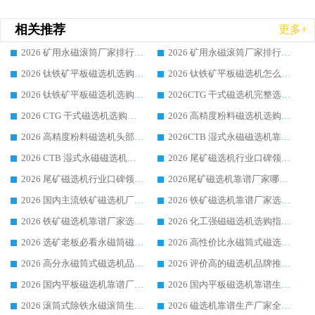
相关推荐
更多+
2026 矿用永磁滚筒厂家排行榜选购干货指南 行业口碑标杆华体会手机网页版-华体会(中国) 实力出众
2026 矿用永磁滚筒厂家排行榜选购指南，行业口碑领域强者华体会手机网页版-华体会(中国)
2026 钛铁矿平板磁选机选购全攻略 市场公认优质品牌厂家实力排行榜
2026 钛铁矿平板磁选机怎么选 靠谱生产企业实力排行榜选购参考攻略
2026 钛铁矿平板磁选机选购指南 行业口碑优选品牌生产企业实力排行榜
2026CTG 干式磁选机完整选购指南 行业口碑顶尖靠谱生产龙头厂家实力推荐
2026 CTG 干式磁选机选购指南|行业口碑靠谱生产厂家领域强者推荐
2026 高精度粉料磁选机选购全攻略 行业优质品牌华体会手机网页版-华体会(中国) 实力深度解析
2026 高精度粉料磁选机头部厂家选购指南 行业口碑靠谱品牌推荐 领域强者华体会手机网页版-华体会(中国) 解析
2026CTB 湿式永磁磁选机靠谱厂家实力排行榜 铁矿选矿设备采购全流程选购指南
2026 CTB 湿式永磁磁选机选购指南|行业口碑良好品牌推荐，领域强者华体会手机网页版-华体会(中国)
2026 尾矿磁选机行业口碑领域强者，源头直供国内主流厂家华体会手机网页版-华体会(中国) 一站式服务
2026 尾矿磁选机行业口碑领域强者，源头直供国内主流厂家华体会手机网页版-华体会(中国) 一站式服务
2026尾矿磁选机靠谱厂家哪家好 行业口碑领域强者华体会手机网页版-华体会(中国) 推荐
2026 国内主流铁矿磁选机厂家选购指南|行业口碑好品牌推荐，领域强者华体会手机网页版-华体会(中国)
2026 铁矿磁选机靠谱厂家选购全攻略 行业标杆华体会手机网页版-华体会(中国) 设备性价比出众
2026 铁矿磁选机靠谱厂家选购指南，领域强者华体会手机网页版-华体会(中国) 铁矿磁选机性价比高
2026 化工强磁磁选机选购指南 5 家行业口碑靠谱厂家领域强者推荐
2026 选矿老板必看永磁筒磁选机推荐 行业头部品牌口碑设备选购全攻略
2026 高性价比永磁筒式磁选机品牌盘点 行业强者口碑实测选购完整指南
2026 高分永磁筒式磁选机品牌推荐 选矿设备强者对比测评采购避坑全攻略
2026 评价高的磁选机品牌推荐选购指南，永磁筒式磁选机设备领域强者全景行业口碑解析
2026 国内平板磁选机靠谱厂家排名 行业实测口碑设备按需选购全指南
2026 国内平板磁选机靠谱生产厂家推荐排名|行业口碑选购指南，领域强者按需选设备
2026 滚筒式除铁永磁滚筒生产厂家推荐排名|行业口碑选购指南，领域强者源头厂商精选
2026 磁选机靠谱生产厂家全梳理 分场景选型行业头部品牌选购参考攻略