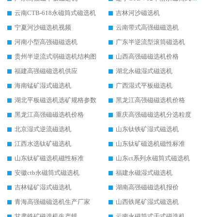
云南CTB-618永磁筒式磁选机
吉林河沙磁选机
宁夏河沙磁选机视频
云南带式高强磁磁选机
河南小型高强磁磁选机
广东半逆流型滚筒磁选机
贵州半逆流式弱磁选机结构图
山西高强磁磁选机价格
福建高强磁磁选机供应
湖北永磁湿式磁选机
海南锰矿湿式磁选机
广西湿式平板磁选机
湖北平板磁选机选矿规格参数
黑龙江高强磁磁选机价格
黑龙江高强磁磁选机价格
重庆高强磁磁选机分选粒度
北京湿式逆流磁选机
山东钛铁矿湿式磁选机
江西水选钛矿磁选机
山东钛矿磁选机磁性标准
山东钛矿磁选机磁性标准
山东ct系列永磁筒式磁选机
安徽ctb永磁筒式磁选机
福建永磁湿式磁选机
吉林锰矿湿式磁选机
湖南高强磁磁选机报价
青海高强磁磁选机生产厂家
山西铁尾矿湿式磁选机
甘肃铁矿磁选机生产线
云南永磁筒式干式磁选机