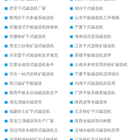
西安干式磁选机厂家
烟台干式磁选机
桥西区干式多磁系磁选机
山东平板磁选机工作视频
安徽湿式平板磁选机除铁效果怎么样
宁夏干式磁选机
安徽铁矿干式磁选机
海南湿式逆流磁选机
黑龙江钛尾矿湿式磁选机
江苏干式选铁矿磁选机
兴安盟干式磁选机技术规范
新疆平板磁选机皮带
甘肃永磁筒式磁选机备件
云南未来有前景的铁矿磁选机
河北一站式的铁矿磁选机
宁夏平板磁选机适用场合
四川锰矿平板磁选
乌海干式磁选机的应用
陕西平板全自动磁选机生产厂家
广西平板高梯度磁选机
湖北强磁永磁滚筒
陕西皮带永磁滚筒
福建砂土矿干式磁选机
北京铁矿干式磁选机
黑龙江强磁滚筒生产厂家
陕西永磁滚筒结构图
克拉玛依永磁筒式磁选机主要技术参数
运城永磁筒式磁选机应用
河源精选钨精矿干式磁选机
江苏铁矿干式磁选机