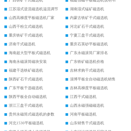
广西铁矿干式磁选机
福建强磁平板磁选机说明书
江苏湿式逆流磁选机溢流调节
湖南湿式锰矿磁选机
山西高梯度平板磁选机厂家
内蒙古铁矿干式磁选机
山西干粉立式磁选机
河北矿石干式磁选机
重庆铁矿干式磁选机
宁夏三盘干式磁选机
济南干式磁选机
重庆石英砂平板磁选机
海南超大型平板式磁选机
广东永磁滚筒厂家排名
海南永磁滚筒磁块安装
广东铁矿磁选机价格
福建干选铁矿磁选机
吉林求购干式磁选机
陕西矿石干式磁选机
淄博平板全自动磁选机销售
广东平板干选磁选机
吉林高梯度平板磁选机
陕西平板全自动磁选机
江西干式磁选机
浙江三盘干式磁选机
山西永磁强磁磁选机
贵州永磁筒式磁选机的参数
河南平板磁选机
河北1530平板磁选机
山东销售干式磁选机