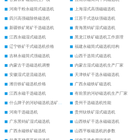
河南干粉永磁筒式磁选机
上海湿式高强磁磁选机
四川高强磁除铁磁选机
江苏干式选钛强磁选机
新疆铁矿尾矿干选磁选机
青海黑钨矿湿式磁选机
江西永磁湿式磁选机
黑龙江铁矿磁选机工作原理
辽宁铁矿干式磁选机价格
福建永磁筒式磁选机结构
吉林永磁筒式强磁选机
山西干选筒式磁选机
内蒙古干选磁选机调整
内蒙古湿式磁选机生产厂家
安徽湿式逆流磁选机
天津铁矿干选永磁磁选机
潍坊铁矿磁选机价格
广西永磁铁矿磁选机
江西永磁干选磁选机
有前景的河砂磁选机生产厂家
什么牌子的河砂磁选机选矿效果好
贵州干选磁选机性能
河南干选磁选机
贵州钛铁矿湿式磁选机
广东黑钨矿湿式磁选机
山西铁矿干选永磁磁选机
广西永磁铁矿磁选机
山西平板磁选机的参数