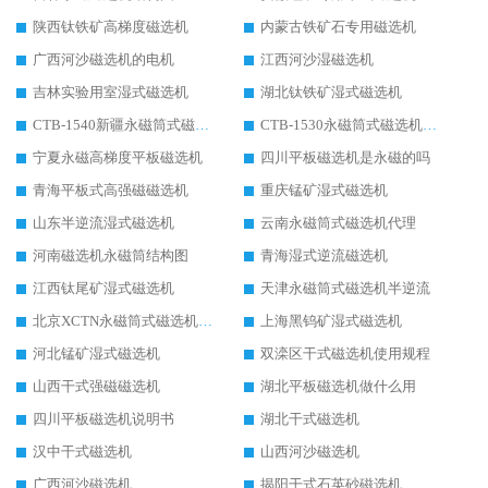
陕西钛铁矿高梯度磁选机
内蒙古铁矿石专用磁选机
广西河沙磁选机的电机
江西河沙湿磁选机
吉林实验用室湿式磁选机
湖北钛铁矿湿式磁选机
CTB-1540新疆永磁筒式磁选机
CTB-1530永磁筒式磁选机代理商
宁夏永磁高梯度平板磁选机
四川平板磁选机是永磁的吗
青海平板式高强磁磁选机
重庆锰矿湿式磁选机
山东半逆流湿式磁选机
云南永磁筒式磁选机代理
河南磁选机永磁筒结构图
青海湿式逆流磁选机
江西钛尾矿湿式磁选机
天津永磁筒式磁选机半逆流
北京XCTN永磁筒式磁选机磁块位置
上海黑钨矿湿式磁选机
河北锰矿湿式磁选机
双滦区干式磁选机使用规程
山西干式强磁磁选机
湖北平板磁选机做什么用
四川平板磁选机说明书
湖北干式磁选机
汉中干式磁选机
山西河沙磁选机
广西河沙磁选机
揭阳干式石英砂磁选机