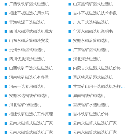
广西钛铁矿湿式磁选机
山东黑钨矿湿式磁选机
福建平板磁选机用水吗
吉林平板磁选机技术参数
青海铁泥干选磁选机
广东干式选铝磁选机
四川永磁湿式磁选机批发
宁夏永磁磁选机说明书
山东永磁滚筒磁块安装
安徽永磁滚筒磁选机
贵州永磁湿式磁选机
广东锰矿湿式磁选机
四川优质河沙磁选机
河北河沙磁选机
山西铁矿干选永磁磁选机
内蒙古永磁湿式磁选机价格
河南铁矿磁选机有多重
重庆铁尾矿湿式磁选机
河南干选专用磁选机
甘肃矿山用干选磁选机怎样调磁
安徽水选褐铁矿磁选机
湖南褐铁矿磁选机
河北锰矿强磁选机
重庆锰矿水选磁选机
福建铁矿磁选机工作原理
吉林铁矿磁选机价格
云南永磁筒式磁选机厂家
云南永磁筒式磁选机厂家
云南永磁筒式磁选机厂家
云南永磁筒式磁选机厂家