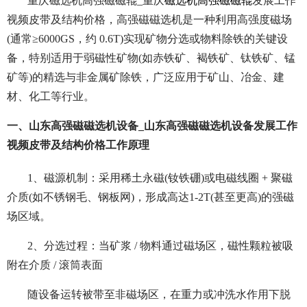
重庆磁选机高强磁磁辊_重庆
磁选机高强磁磁辊
发展工作
视频皮带及结构价格，高强磁磁选机是一种利用高强度磁场
(通常≥6000GS，约 0.6T)实现矿物分选或物料除铁的关键设
备，特别适用于弱磁性矿物(如赤铁矿、褐铁矿、钛铁矿、锰
矿等)的精选与非金属矿除铁，广泛应用于矿山、冶金、建
材、化工等行业。
一、山东高强磁磁选机设备_山东高强磁磁选机设备发展工作
视频皮带及结构价格工作原理
1、
磁源机制：采用稀土永磁(钕铁硼)或电磁线圈 + 聚磁
介质(如不锈钢毛、钢板网)，形成高达1-2T(甚至更高)的强磁
场区域。
2、分选过程：
当矿浆 / 物料通过磁场区，磁性颗粒被吸
附在介质 / 滚筒表面
随设备运转被带至非磁场区，在重力或冲洗水作用下脱