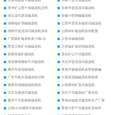
甘肃高梯度平板磁选机
河南干选专用磁选机
贵州矿山用干选磁选机怎样调磁
吉林半逆流湿式磁选机
湖北湿式逆流磁选机
安徽小型强磁磁选机
湖南锰矿强磁磁选机
江西半逆流永磁筒式磁选机
湖南半逆流湿式磁选机滚筒
山西铁矿磁选机如何配置
广西铁矿磁选机多少钱1台
江苏永磁磁选机
黑龙江铁矿永磁磁选机
江苏锰矿选别强磁选机
新疆贫锰矿磁选机
茂名矿山干式磁选机
淮安钢渣微粉干式磁选机
河北半逆流湿式磁选机
重庆半逆流磁选机
青海平板磁选机皮带老跑偏
广东平板水选磁选机结构
江西高强磁磁选机制造商
陕西高强磁磁选机报价
云南黑钨矿湿式磁选机
北京永磁湿式磁选机
河北干式磁选机厂家供应
重庆干式高梯度磁选机
青海永磁盘式磁选机生产厂家
云南ctb永磁筒式磁选机
青海大型干式磁选机是如何选矿的