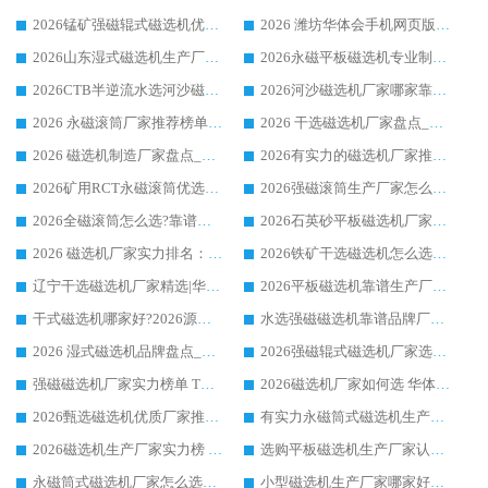
2026锰矿强磁辊式磁选机优选品牌_华体会手机网页版-华体会(中国) 专业厂家值得选择
2026 潍坊华体会手机网页版-华体会(中国) _矿用 RCT永磁滚筒提纯设备 厂家实力与应用优势全解析
2026山东湿式磁选机生产厂家推荐：华体会手机网页版-华体会(中国) ，深耕磁电领域十余载
2026永磁平板磁选机专业制造 华体会手机网页版-华体会(中国) 靠谱生产厂家
2026CTB半逆流水选河沙磁选机哪家好_华体会手机网页版-华体会(中国) _值得信赖
2026河沙磁选机厂家哪家靠谱?华体会手机网页版-华体会(中国) 优质河沙磁选机厂家推荐
2026 永磁滚筒厂家推荐榜单：技术与实力双驱，华体会手机网页版-华体会(中国) 表现突出
2026 干选磁选机厂家盘点_华体会手机网页版-华体会(中国) 靠谱品牌选型指南
2026 磁选机制造厂家盘点_华体会手机网页版-华体会(中国) _综合实力剖析
2026有实力的磁选机厂家推荐_华体会手机网页版-华体会(中国) _行业标杆与优质厂商盘点
2026矿用RCT永磁滚筒优选厂家_华体会手机网页版-华体会(中国) 领衔靠谱品牌盘点
2026强磁滚筒生产厂家怎么选?行业口碑推荐华体会手机网页版-华体会(中国)
2026全磁滚筒怎么选?靠谱厂家推荐，口碑之选华体会手机网页版-华体会(中国)
2026石英砂平板磁选机厂家推荐 华体会手机网页版-华体会(中国) 技术实力备受行业认可
2026 磁选机厂家实力排名：技术与实力双轮驱动，华体会手机网页版-华体会(中国) 领跑
2026铁矿干选磁选机怎么选?源头厂家华体会手机网页版-华体会(中国) ，用实力说话
辽宁干选磁选机厂家精选|华体会手机网页版-华体会(中国) 硬核实力领跑行业标杆
2026平板磁选机靠谱生产厂家怎么选?行业标杆华体会手机网页版-华体会(中国) ，凭硬实力脱颖而出
干式磁选机哪家好?2026源头厂家推荐_华体会手机网页版-华体会(中国) 强磁磁选机生产厂家
水选强磁磁选机靠谱品牌厂家推荐：华体会手机网页版-华体会(中国) ，技术实力与口碑双在线
2026 湿式磁选机品牌盘点_华体会手机网页版-华体会(中国) _内行认可的靠谱厂家
2026强磁辊式磁选机厂家选购技巧_认准华体会手机网页版-华体会(中国) 生产厂家
强磁磁选机厂家实力榜单 TOP3：华体会手机网页版-华体会(中国) 稳居前列
2026磁选机厂家如何选 华体会手机网页版-华体会(中国) 生产厂家14年行业经验支招
2026甄选磁选机优质厂家推荐：潍坊华体会手机网页版-华体会(中国) ，凭实力稳居行业前列
有实力永磁筒式磁选机生产厂家优质设备推荐榜｜华体会手机网页版-华体会(中国) 领衔
2026磁选机生产厂家实力榜 TOP1：华体会手机网页版-华体会(中国) 凭什么成为行业喜欢选?
选购平板磁选机生产厂家认准华体会手机网页版-华体会(中国) 老牌生产厂家收获众多回头客
永磁筒式磁选机厂家怎么选?14 年老厂华体会手机网页版-华体会(中国) 凭实力出圈，这 5 大优势太圈粉
小型磁选机生产厂家哪家好?2026 年实测推荐，华体会手机网页版-华体会(中国) 十年口碑厂值得闭眼入