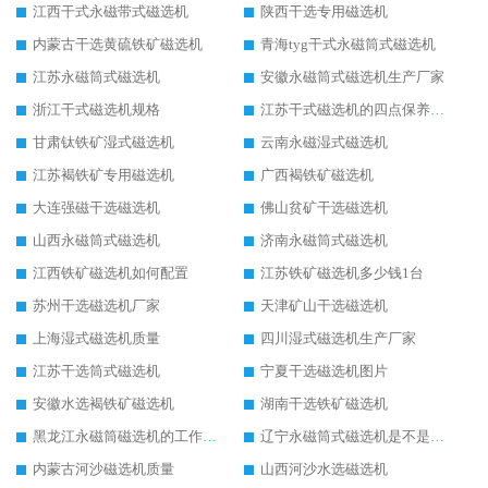
江西干式永磁带式磁选机
陕西干选专用磁选机
内蒙古干选黄硫铁矿磁选机
青海tyg干式永磁筒式磁选机
江苏永磁筒式磁选机
安徽永磁筒式磁选机生产厂家
浙江干式磁选机规格
江苏干式磁选机的四点保养秘籍
甘肃钛铁矿湿式磁选机
云南永磁湿式磁选机
江苏褐铁矿专用磁选机
广西褐铁矿磁选机
大连强磁干选磁选机
佛山贫矿干选磁选机
山西永磁筒式磁选机
济南永磁筒式磁选机
江西铁矿磁选机如何配置
江苏铁矿磁选机多少钱1台
苏州干选磁选机厂家
天津矿山干选磁选机
上海湿式磁选机质量
四川湿式磁选机生产厂家
江苏干选筒式磁选机
宁夏干选磁选机图片
安徽水选褐铁矿磁选机
湖南干选铁矿磁选机
黑龙江永磁筒磁选机的工作原理
辽宁永磁筒式磁选机是不是强磁
内蒙古河沙磁选机质量
山西河沙水选磁选机