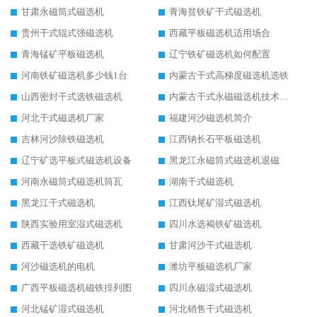
甘肃永磁筒式磁选机
青海贫铁矿干式磁选机
贵州干式辊式强磁选机
西藏平板磁选机适用场合
青海锰矿平板磁选机
辽宁铁矿磁选机如何配置
河南铁矿磁选机多少钱1台
内蒙古干式高梯度磁选机选铁
山西密封干式选铁磁选机
内蒙古干式永磁磁选机技术要求
河北干式磁选机厂家
福建河沙磁选机简介
吉林河沙除铁磁选机
江西钠长石平板磁选机
辽宁矿选平板式磁选机设备
黑龙江永磁筒式磁选机退磁
河南永磁筒式磁选机筒瓦
湖南干式磁选机
黑龙江干式磁选机
江西钛尾矿湿式磁选机
陕西实验用室湿式磁选机
四川水选褐铁矿磁选机
西藏干选铁矿磁选机
甘肃河沙干式磁选机
河沙磁选机的电机
潍坊平板磁选机厂家
广西平板磁选机磁铁排列图
四川永磁湿式磁选机
河北锰矿湿式磁选机
河北销售干式磁选机