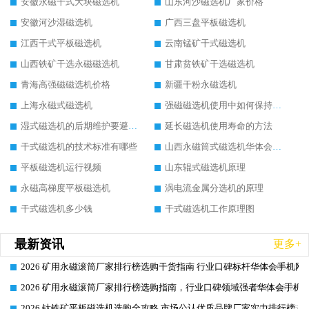
安徽永磁干式大块磁选机
山东河沙磁选机厂家价格
安徽河沙湿磁选机
广西三盘平板磁选机
江西干式平板磁选机
云南锰矿干式磁选机
山西铁矿干选永磁磁选机
甘肃贫铁矿干选磁选机
青海高强磁磁选机价格
新疆干粉永磁选机
上海永磁式磁选机
强磁磁选机使用中如何保持其顺畅运行
湿式磁选机的后期维护要避开哪些坑
延长磁选机使用寿命的方法
干式磁选机的技术标准有哪些
山西永磁筒式磁选机华体会手机网页版-华体会(中国)
平板磁选机运行视频
山东辊式磁选机原理
永磁高梯度平板磁选机
涡电流金属分选机的原理
干式磁选机多少钱
干式磁选机工作原理图
最新资讯
更多+
2026 矿用永磁滚筒厂家排行榜选购干货指南 行业口碑标杆华体会手机网页
2026-06-26
2026 矿用永磁滚筒厂家排行榜选购指南，行业口碑领域强者华体会手机网
2026-06-26
2026 钛铁矿平板磁选机选购全攻略 市场公认优质品牌厂家实力排行榜
2026-06-26