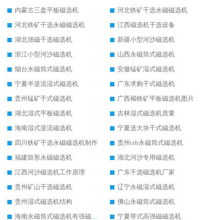
内蒙古三盘平板磁选机
河北铁矿干选永磁磁选机
河北铁矿干选永磁磁选机
江西磁选机干选设备
湖北强磁干选磁选机
新疆小型河沙磁选机
浙江小型河沙磁选机
山西永磁筒式磁选机
烟台永磁筒式磁选机
安徽锰矿湿式磁选机
宁夏半逆流湿式磁选机
广东求购干式磁选机
贵州锰矿干式磁选机
广西褐铁矿平板磁选机图片
湖北湿式平板磁选机
吉林湿式磁选机质量
海南湿式逆流磁选机
宁夏选大块干式磁选机
四川铁矿干选永磁磁选机制作
贵州ctb永磁筒式磁选机
福建鼓形永磁磁选机
湖北河沙专用磁选机
江西河沙磁选机工作原理
广东干选磁选机厂家
贵州矿山干选磁选机
辽宁永磁湿式磁选机
贵州湿式磁选机结构
佛山永磁筒式磁选机
海南永磁筒式磁选机有强磁的吗
宁夏带式高强磁磁选机