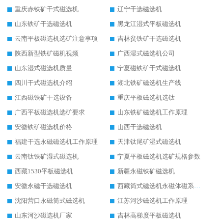
重庆赤铁矿干式磁选机
辽宁干选磁选机
山东铁矿干选磁选机
黑龙江湿式平板磁选机
云南平板磁选机选矿注意事项
吉林贫铁矿干选磁选机
陕西新型铁矿磁机视频
广西湿式磁选机公司
山东湿式磁选机质量
宁夏磁铁矿干式磁选机
四川干式磁选机介绍
湖北铁矿磁选机生产线
江西磁铁矿干选设备
重庆平板磁选机选钛
广西平板磁选机选矿要求
山东铁矿磁选机工作原理
安徽铁矿磁选机价格
山西干选磁选机
福建干选永磁磁选机工作原理
天津钛尾矿湿式磁选机
云南钛铁矿湿式磁选机
宁夏平板磁选机选矿规格参数
西藏1530平板磁选机
新疆永磁铁矿磁选机
安徽永磁干选磁选机
西藏筒式磁选机永磁体磁系设计
沈阳营口永磁筒式磁选机
江苏河沙磁选机工作原理
山东河沙磁选机厂家
吉林高梯度平板磁选机