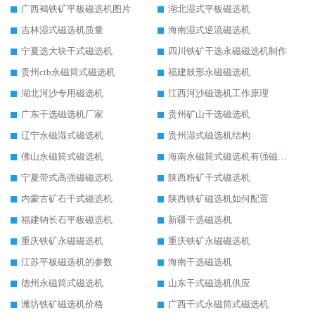
广西褐铁矿平板磁选机图片
湖北湿式平板磁选机
吉林湿式磁选机质量
海南湿式逆流磁选机
宁夏选大块干式磁选机
四川铁矿干选永磁磁选机制作
贵州ctb永磁筒式磁选机
福建鼓形永磁磁选机
湖北河沙专用磁选机
江西河沙磁选机工作原理
广东干选磁选机厂家
贵州矿山干选磁选机
辽宁永磁湿式磁选机
贵州湿式磁选机结构
佛山永磁筒式磁选机
海南永磁筒式磁选机有强磁的吗
宁夏带式高强磁磁选机
陕西粉矿干式磁选机
内蒙古矿石干式磁选机
陕西铁矿磁选机如何配置
福建钠长石平板磁选机
新疆干选磁选机
重庆铁矿永磁磁选机
重庆铁矿永磁磁选机
江苏平板磁选机的参数
海南干选磁选机
德州永磁筒式磁选机
山东干式磁选机供应
潍坊铁矿磁选机价格
广西干式永磁筒式磁选机