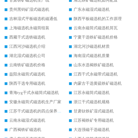
甘肃铁矿磁选机生产线
湖北铁矿磁选机如何配置
贵州黑钨矿湿式磁选机
广东永磁湿式磁选机
吉林湿式平板磁选机磁通低
陕西平板磁选机的工作原理
上海磁选机永磁筒组装
云南永磁筒式磁选机筒瓦
西藏干式选铁磁选机
宁夏干选铁矿磁选机价格
江西河沙磁选机介绍
湖北河沙磁选机材质
湖北湿式磁选机公司
海南湿式磁选机质量
云南铁矿磁选机价格
山东水选褐铁矿磁选机
益阳永磁筒式磁选机
江西干式永磁带式磁选机
陕西干选专用磁选机
内蒙古干选黄硫铁矿磁选机
青海tyg干式永磁筒式磁选机
江苏永磁筒式磁选机
安徽永磁筒式磁选机生产厂家
浙江干式磁选机规格
江苏干式磁选机的四点保养秘籍
甘肃钛铁矿湿式磁选机
云南永磁湿式磁选机
江苏褐铁矿专用磁选机
广西褐铁矿磁选机
大连强磁干选磁选机