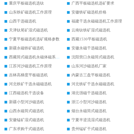
重庆平板磁选机选钛
广西平板磁选机选矿要求
山东铁矿磁选机工作原理
安徽铁矿磁选机价格
山西干选磁选机
福建干选永磁磁选机工作原理
天津钛尾矿湿式磁选机
云南钛铁矿湿式磁选机
宁夏平板磁选机选矿规格参数
西藏1530平板磁选机
新疆永磁铁矿磁选机
安徽永磁干选磁选机
西藏筒式磁选机永磁体磁系设计
沈阳营口永磁筒式磁选机
江苏河沙磁选机工作原理
山东河沙磁选机厂家
吉林高梯度平板磁选机
内蒙古三盘平板磁选机
河北铁矿干选永磁磁选机
河北铁矿干选永磁磁选机
江西磁选机干选设备
湖北强磁干选磁选机
新疆小型河沙磁选机
浙江小型河沙磁选机
山西永磁筒式磁选机
烟台永磁筒式磁选机
安徽锰矿湿式磁选机
宁夏半逆流湿式磁选机
广东求购干式磁选机
贵州锰矿干式磁选机