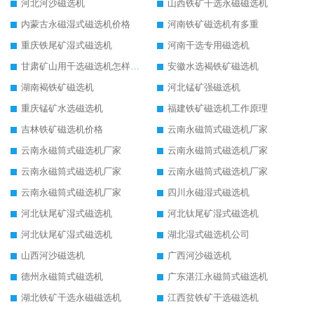
河北河沙磁选机
山西铁矿干选永磁磁选机
内蒙古永磁湿式磁选机价格
河南铁矿磁选机有多重
重庆铁尾矿湿式磁选机
河南干选专用磁选机
甘肃矿山用干选磁选机怎样调磁
安徽水选褐铁矿磁选机
湖南褐铁矿磁选机
河北锰矿强磁选机
重庆锰矿水选磁选机
福建铁矿磁选机工作原理
吉林铁矿磁选机价格
云南永磁筒式磁选机厂家
云南永磁筒式磁选机厂家
云南永磁筒式磁选机厂家
云南永磁筒式磁选机厂家
云南永磁筒式磁选机厂家
云南永磁筒式磁选机厂家
四川永磁湿式磁选机
河北钛尾矿湿式磁选机
河北钛尾矿湿式磁选机
河北钛尾矿湿式磁选机
湖北湿式磁选机公司
山西河沙磁选机
广西河沙磁选机
德州永磁筒式磁选机
广东湛江永磁筒式磁选机
湖北铁矿干选永磁磁选机
江西贫铁矿干选磁选机