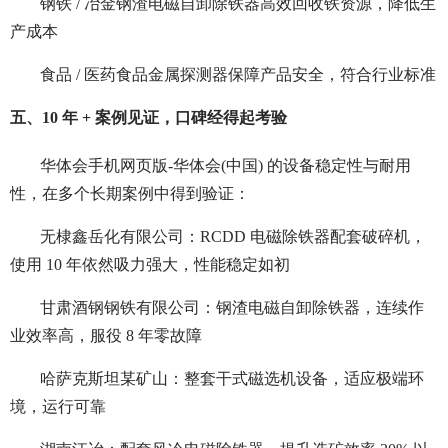
钢铁 / 冶金钢渣电磁自卸除铁器高效回收铁资源，降低生
产成本
食品 / 医药食品金属探测器保障产品安全，符合行业标准
五、10 年 + 案例见证，口碑经得起考验
华体会手机网页版-华体会(中国) 的设备稳定性与耐用
性，在多个长期案例中得到验证：
无棣鑫岳化有限公司：RCDD 电磁除铁器配套破碎机，
使用 10 年依然吸力强大，性能稳定如初
甘肃酒钢钢铁有限公司：钢渣电磁自卸除铁器，连续作
业效率高，服役 8 年零故障
哈萨克斯坦某矿山：整套干式磁选机设备，适应极端环
境，运行可靠