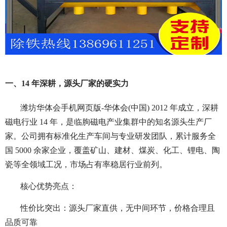
一、14 年深耕，源头厂家的硬实力
潍坊华体会手机网页版-华体会(中国) 2012 年成立，深耕
磁电行业 14 年，是临朐磁电产业集群中的知名源头生产厂
家。公司拥有标准化生产车间与专业研发团队，累计服务全
国 5000 余家企业，覆盖矿山、建材、煤炭、化工、锂电、陶
瓷等全领域工况，市场占有率稳居行业前列。
核心优势亮点：
性价比突出：源头厂家直供，无中间环节，价格合理且
品质可靠