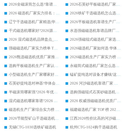
2026全磁滚筒怎么选?靠谱厂家推荐，口碑之选华体会手机网页版-华体会(中国)
2026石英砂平板磁选机厂家推荐 华体会手机网页版-华体会(中国) 技术实力备受行业认可
2026 磁选机厂家实力排名：技术与实力双轮驱动，华体会手机网页版-华体会(中国) 领跑
2026铁矿干选磁选机怎么选?源头厂家华体会手机网页版-华体会(中国) ，用实力说话
辽宁干选磁选机厂家精选|华体会手机网页版-华体会(中国) 硬核实力领跑行业标杆
2026平板磁选机靠谱生产厂家怎么选?行业标杆华体会手机网页版-华体会(中国) ，凭硬实力脱颖而出
干式磁选机哪家好?2026源头厂家推荐_华体会手机网页版-华体会(中国) 强磁磁选机生产厂家
水选强磁磁选机靠谱品牌厂家推荐：华体会手机网页版-华体会(中国) ，技术实力与口碑双在线
2026 湿式磁选机品牌盘点_华体会手机网页版-华体会(中国) _内行认可的靠谱厂家
2026强磁辊式磁选机厂家选购技巧_认准华体会手机网页版-华体会(中国) 生产厂家
强磁磁选机厂家实力榜单 TOP3：华体会手机网页版-华体会(中国) 稳居前列
2026磁选机厂家如何选 华体会手机网页版-华体会(中国) 生产厂家14年行业经验支招
2026甄选磁选机优质厂家推荐：潍坊华体会手机网页版-华体会(中国) ，凭实力稳居行业前列
2026磁选机生产厂家实力榜 TOP1：华体会手机网页版-华体会(中国) 凭什么成为行业喜欢选?
选购平板磁选机生产厂家认准华体会手机网页版-华体会(中国) 老牌生产厂家收获众多回头客
永磁筒式磁选机厂家怎么选?14 年老厂华体会手机网页版-华体会(中国) 凭实力出圈，这 5 大优势太圈粉
小型磁选机生产厂家哪家好?2026 年实测推荐，华体会手机网页版-华体会(中国) 十年口碑厂值得闭眼入
锰矿提纯选对设备才赚钱!这家临朐厂家的强磁辊磁选机凭啥成行业标杆?
石英砂提纯选对神器!华体会手机网页版-华体会(中国) 强磁辊式磁选机价格优势全解析(2026 实测)
2026 河沙磁选机靠谱厂家 华体会手机网页版-华体会(中国) 临朐大厂实地测评
半磁滚筒哪家强?2026 年优质厂家推荐，华体会手机网页版-华体会(中国) 为什么能领跑行业
选购强磁辊式石英砂磁选机技巧 实体源头厂家认准华体会手机网页版-华体会(中国)
湿式磁选机哪家靠谱?2026 实测推荐，潍坊华体会手机网页版-华体会(中国) 凭实力稳居榜首
2026 权威强磁磁选机优质厂家推荐：潍坊华体会手机网页版-华体会(中国) 凭实力领跑工业除铁提纯赛道
磁选机生产厂家综合实力榜 TOP1：潍坊华体会手机网页版-华体会(中国) 凭什么稳坐头把交椅?
福建磁选机厂家 TOP 榜 2026：华体会手机网页版-华体会(中国) 凭 18000GS 强磁技术稳坐第一，这 5 家闭眼选不踩坑
2026节能型矿山干选磁选机：无水高效选矿的核心装备
江西2026性价比高的河沙磁选机生产厂家工作原理(通俗 + 专业双版，适配产品文案/介绍使用)
无锡CTG-1030选铁矿磁选机
杭州CTG-1024购干选磁选机