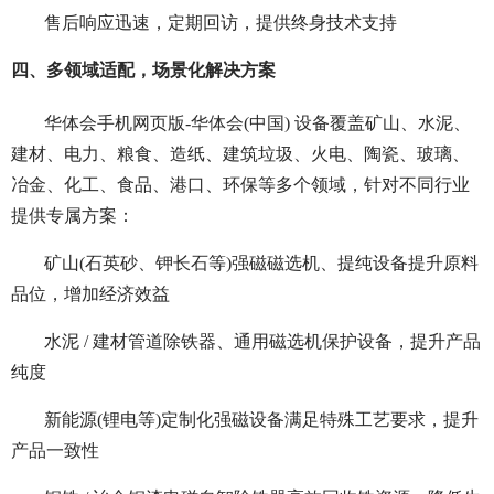
售后响应迅速，定期回访，提供终身技术支持
四、多领域适配，场景化解决方案
华体会手机网页版-华体会(中国) 设备覆盖矿山、水泥、
建材、电力、粮食、造纸、建筑垃圾、火电、陶瓷、玻璃、
冶金、化工、食品、港口、环保等多个领域，针对不同行业
提供专属方案：
矿山(石英砂、钾长石等)强磁磁选机、提纯设备提升原料
品位，增加经济效益
水泥 / 建材管道除铁器、通用磁选机保护设备，提升产品
纯度
新能源(锂电等)定制化强磁设备满足特殊工艺要求，提升
产品一致性