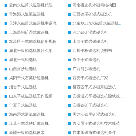
云南永磁筒式磁选机代理
河南磁选机永磁筒结构图
青海湿式逆流磁选机
江西钛尾矿湿式磁选机
天津永磁筒式磁选机半逆流
北京XCTN永磁筒式磁选机磁块位置
上海黑钨矿湿式磁选机
河北锰矿湿式磁选机
双滦区干式磁选机使用规程
山西干式强磁磁选机
湖北平板磁选机做什么用
四川平板磁选机说明书
湖北干式磁选机
汉中干式磁选机
山西河沙磁选机
广西河沙磁选机
揭阳干式石英砂磁选机
西安干式磁选机厂家
烟台干式磁选机
桥西区干式多磁系磁选机
山东平板磁选机工作视频
安徽湿式平板磁选机除铁效果怎么样
宁夏干式磁选机
安徽铁矿干式磁选机
海南湿式逆流磁选机
黑龙江钛尾矿湿式磁选机
江苏干式选铁矿磁选机
兴安盟干式磁选机技术规范
新疆平板磁选机皮带
甘肃永磁筒式磁选机备件