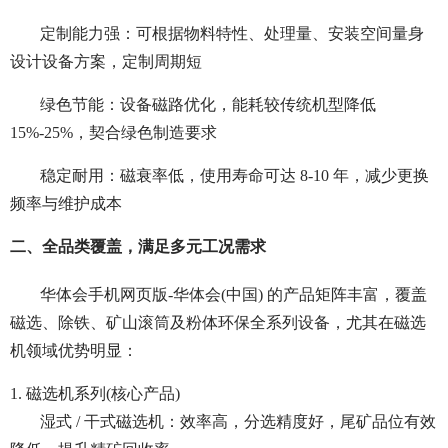
定制能力强：可根据物料特性、处理量、安装空间量身
设计设备方案，定制周期短
绿色节能：设备磁路优化，能耗较传统机型降低
15%-25%，契合绿色制造要求
稳定耐用：磁衰率低，使用寿命可达 8-10 年，减少更换
频率与维护成本
二、全品类覆盖，满足多元工况需求
华体会手机网页版-华体会(中国) 的产品矩阵丰富，覆盖
磁选、除铁、矿山滚筒及粉体环保全系列设备，尤其在磁选
机领域优势明显：
1. 磁选机系列(核心产品)
湿式 / 干式磁选机：效率高，分选精度好，尾矿品位有效