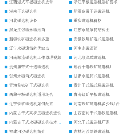
江西湿式平板磁选机皮带
浙江平板磁选机选矿要求
湖南干选磁选机
新疆皮带干选磁选机
河北磁选机设备
重庆磁选机价格
黑龙江强磁永磁滚筒
江苏永磁滚筒结构图
新疆铁矿磁选机有多重
安徽铁尾矿湿式磁选机
辽宁永磁滚筒的优缺点
河南永磁滚筒
河南顺流磁选机工作原理视频
河北顺流式磁选机
贵州履带式干选磁选机
邢台干选铁矿磁选机厂
贺州永磁筒式磁选机
甘肃永磁筒式磁选机
青海贫铁矿干式磁选机
贵州干式辊式强磁选机
西藏平板磁选机适用场合
青海锰矿平板磁选机
辽宁铁矿磁选机如何配置
河南铁矿磁选机多少钱1台
内蒙古干式高梯度磁选机选铁
山西密封干式选铁磁选机
内蒙古干式永磁磁选机技术要求
河北干式磁选机厂家
福建河沙磁选机简介
吉林河沙除铁磁选机