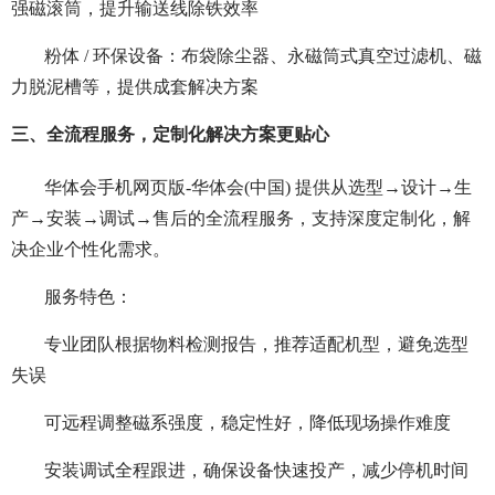
强磁滚筒，提升输送线除铁效率
粉体 / 环保设备：布袋除尘器、永磁筒式真空过滤机、磁
力脱泥槽等，提供成套解决方案
三、全流程服务，定制化解决方案更贴心
华体会手机网页版-华体会(中国) 提供从选型→设计→生
产→安装→调试→售后的全流程服务，支持深度定制化，解
决企业个性化需求。
服务特色：
专业团队根据物料检测报告，推荐适配机型，避免选型
失误
可远程调整磁系强度，稳定性好，降低现场操作难度
安装调试全程跟进，确保设备快速投产，减少停机时间