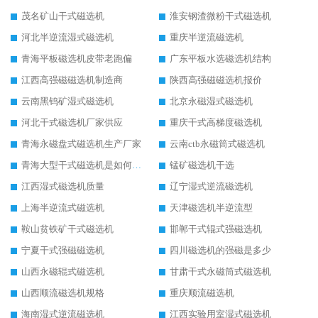
茂名矿山干式磁选机
淮安钢渣微粉干式磁选机
河北半逆流湿式磁选机
重庆半逆流磁选机
青海平板磁选机皮带老跑偏
广东平板水选磁选机结构
江西高强磁磁选机制造商
陕西高强磁磁选机报价
云南黑钨矿湿式磁选机
北京永磁湿式磁选机
河北干式磁选机厂家供应
重庆干式高梯度磁选机
青海永磁盘式磁选机生产厂家
云南ctb永磁筒式磁选机
青海大型干式磁选机是如何选矿的
锰矿磁选机干选
江西湿式磁选机质量
辽宁湿式逆流磁选机
上海半逆流式磁选机
天津磁选机半逆流型
鞍山贫铁矿干式磁选机
邯郸干式辊式强磁选机
宁夏干式强磁磁选机
四川磁选机的强磁是多少
山西永磁辊式磁选机
甘肃干式永磁筒式磁选机
山西顺流磁选机规格
重庆顺流磁选机
海南湿式逆流磁选机
江西实验用室湿式磁选机