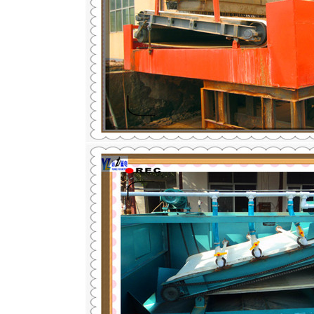
磁选机
稀土永磁辊式强磁选机
RCT系