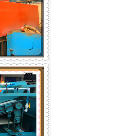
列全磁永磁滚筒
河沙磁选机工作原理