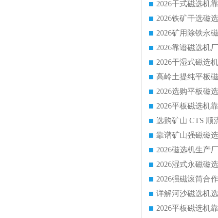
靠谱矿山强磁磁选