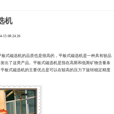
选机
4-15 08:24:26
平板式磁选机的品质也是很高的，平板式磁选机是一种具有较品
开发出了这类产品。平板式磁选机是指在高斯和低斯矿物含量条
，平板式磁选机的主要优点是可以在较高的压力下旋转稳定精度