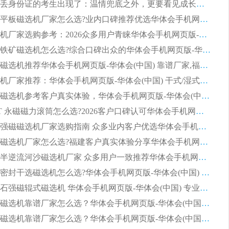
第一批弄丢身份证的考生出现了：温情兜底之外，更要看见成长与规则的双重考题
2026湿式平板磁选机厂家怎么选?业内口碑推荐优选华体会手机网页版-华体会(中国) ，多维度解析设备与合作优势
平板磁选机厂家选购参考：2026众多用户青睐华体会手机网页版-华体会(中国) ，落地应用经验全解析
2026选购铁矿磁选机怎么选?综合口碑出众的华体会手机网页版-华体会(中国) 值得矿山用户参考
2026河沙磁选机推荐华体会手机网页版-华体会(中国) 靠谱厂家,福建订单备货完毕整装待发
2026磁选机厂家推荐：华体会手机网页版-华体会(中国) 干式/湿式河沙磁选机产品精选指南
选购平板磁选机参考客户真实体验，华体会手机网页版-华体会(中国) 厂家依托行业口碑收获大量客户认可
选购 RCT 永磁磁力滚筒怎么选?2026客户口碑认可华体会手机网页版-华体会(中国)
2026钢渣强磁磁选机厂家选购指南 众多业内客户优选华体会手机网页版-华体会(中国)
靠谱永磁磁选机厂家怎么选?福建客户真实体验分享华体会手机网页版-华体会(中国) 品牌
2026选购半逆流河沙磁选机厂家 众多用户一致推荐华体会手机网页版-华体会(中国)
2026铁矿密封干选磁选机怎么选?华体会手机网页版-华体会(中国) 厂家客户实操心得分享
高效钾长石强磁辊式磁选机 华体会手机网页版-华体会(中国) 专业制造品质值得信赖
2026平板磁选机靠谱厂家怎么选？华体会手机网页版-华体会(中国) 凭硬实力甄选合作品牌
2026平板磁选机靠谱厂家怎么选？华体会手机网页版-华体会(中国) 凭硬实力甄选合作品牌