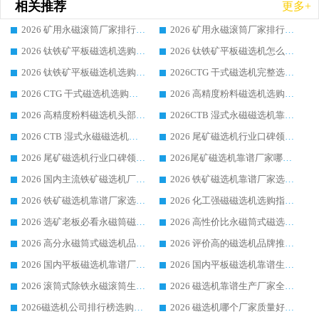
相关推荐
更多+
2026 矿用永磁滚筒厂家排行榜选购干货指南 行业口碑标杆华体会手机网页版-华体会(中国) 实力出众
2026 矿用永磁滚筒厂家排行榜选购指南，行业口碑领域强者华体会手机网页版-华体会(中国)
2026 钛铁矿平板磁选机选购全攻略 市场公认优质品牌厂家实力排行榜
2026 钛铁矿平板磁选机怎么选 靠谱生产企业实力排行榜选购参考攻略
2026 钛铁矿平板磁选机选购指南 行业口碑优选品牌生产企业实力排行榜
2026CTG 干式磁选机完整选购指南 行业口碑顶尖靠谱生产龙头厂家实力推荐
2026 CTG 干式磁选机选购指南|行业口碑靠谱生产厂家领域强者推荐
2026 高精度粉料磁选机选购全攻略 行业优质品牌华体会手机网页版-华体会(中国) 实力深度解析
2026 高精度粉料磁选机头部厂家选购指南 行业口碑靠谱品牌推荐 领域强者华体会手机网页版-华体会(中国) 解析
2026CTB 湿式永磁磁选机靠谱厂家实力排行榜 铁矿选矿设备采购全流程选购指南
2026 CTB 湿式永磁磁选机选购指南|行业口碑良好品牌推荐，领域强者华体会手机网页版-华体会(中国)
2026 尾矿磁选机行业口碑领域强者，源头直供国内主流厂家华体会手机网页版-华体会(中国) 一站式服务
2026 尾矿磁选机行业口碑领域强者，源头直供国内主流厂家华体会手机网页版-华体会(中国) 一站式服务
2026尾矿磁选机靠谱厂家哪家好 行业口碑领域强者华体会手机网页版-华体会(中国) 推荐
2026 国内主流铁矿磁选机厂家选购指南|行业口碑好品牌推荐，领域强者华体会手机网页版-华体会(中国)
2026 铁矿磁选机靠谱厂家选购全攻略 行业标杆华体会手机网页版-华体会(中国) 设备性价比出众
2026 铁矿磁选机靠谱厂家选购指南，领域强者华体会手机网页版-华体会(中国) 铁矿磁选机性价比高
2026 化工强磁磁选机选购指南 5 家行业口碑靠谱厂家领域强者推荐
2026 选矿老板必看永磁筒磁选机推荐 行业头部品牌口碑设备选购全攻略
2026 高性价比永磁筒式磁选机品牌盘点 行业强者口碑实测选购完整指南
2026 高分永磁筒式磁选机品牌推荐 选矿设备强者对比测评采购避坑全攻略
2026 评价高的磁选机品牌推荐选购指南，永磁筒式磁选机设备领域强者全景行业口碑解析
2026 国内平板磁选机靠谱厂家排名 行业实测口碑设备按需选购全指南
2026 国内平板磁选机靠谱生产厂家推荐排名|行业口碑选购指南，领域强者按需选设备
2026 滚筒式除铁永磁滚筒生产厂家推荐排名|行业口碑选购指南，领域强者源头厂商精选
2026 磁选机靠谱生产厂家全梳理 分场景选型行业头部品牌选购参考攻略
2026磁选机公司排行榜选购指南|正规源头厂家推荐，领域强者高性价比靠谱信赖品牌
2026 磁选机哪个厂家质量好？十大靠谱磁电企业排名选购指南