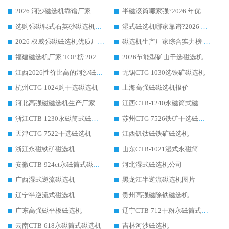
2026 河沙磁选机靠谱厂家 华体会手机网页版-华体会(中国) 临朐大厂实地测评
半磁滚筒哪家强?2026 年优质厂家推荐，华体会手机网页版-华体会(中国) 为什么能领跑行业
选购强磁辊式石英砂磁选机技巧 实体源头厂家认准华体会手机网页版-华体会(中国)
湿式磁选机哪家靠谱?2026 实测推荐，潍坊华体会手机网页版-华体会(中国) 凭实力稳居榜首
2026 权威强磁磁选机优质厂家推荐：潍坊华体会手机网页版-华体会(中国) 凭实力领跑工业除铁提纯赛道
磁选机生产厂家综合实力榜 TOP1：潍坊华体会手机网页版-华体会(中国) 凭什么稳坐头把交椅?
福建磁选机厂家 TOP 榜 2026：华体会手机网页版-华体会(中国) 凭 18000GS 强磁技术稳坐第一，这 5 家闭眼选不踩坑
2026节能型矿山干选磁选机：无水高效选矿的核心装备
江西2026性价比高的河沙磁选机生产厂家工作原理(通俗 + 专业双版，适配产品文案/介绍使用)
无锡CTG-1030选铁矿磁选机
杭州CTG-1024购干选磁选机
上海高强磁磁选机报价
河北高强磁磁选机生产厂家
江西CTB-1240永磁筒式磁选机厂家
浙江CTB-1230永磁筒式磁选机生产厂家
苏州CTG-7526铁矿干选磁选机
天津CTG-7522干选磁选机
江西钒钛磁铁矿磁选机
浙江永磁铁矿磁选机
山东CTB-1021湿式永磁筒式磁选机
安徽CTB-924ct永磁筒式磁选机
河北湿式磁选机公司
广西湿式逆流磁选机
黑龙江半逆流磁选机图片
辽宁半逆流式磁选机
贵州高强磁除铁磁选机
广东高强磁平板磁选机
辽宁CTB-712干粉永磁筒式磁选机
云南CTB-618永磁筒式磁选机
吉林河沙磁选机