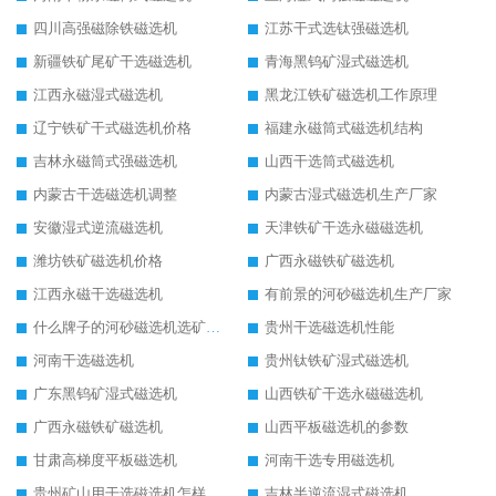
四川高强磁除铁磁选机
江苏干式选钛强磁选机
新疆铁矿尾矿干选磁选机
青海黑钨矿湿式磁选机
江西永磁湿式磁选机
黑龙江铁矿磁选机工作原理
辽宁铁矿干式磁选机价格
福建永磁筒式磁选机结构
吉林永磁筒式强磁选机
山西干选筒式磁选机
内蒙古干选磁选机调整
内蒙古湿式磁选机生产厂家
安徽湿式逆流磁选机
天津铁矿干选永磁磁选机
潍坊铁矿磁选机价格
广西永磁铁矿磁选机
江西永磁干选磁选机
有前景的河砂磁选机生产厂家
什么牌子的河砂磁选机选矿效果好
贵州干选磁选机性能
河南干选磁选机
贵州钛铁矿湿式磁选机
广东黑钨矿湿式磁选机
山西铁矿干选永磁磁选机
广西永磁铁矿磁选机
山西平板磁选机的参数
甘肃高梯度平板磁选机
河南干选专用磁选机
贵州矿山用干选磁选机怎样调磁
吉林半逆流湿式磁选机