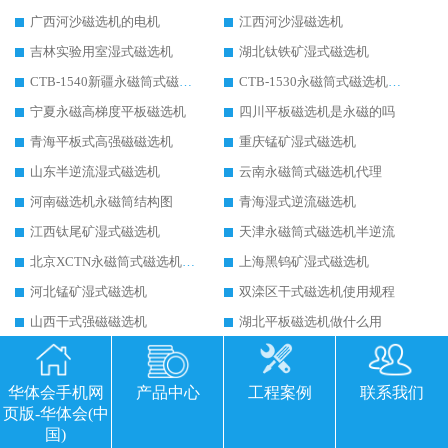
广西河沙磁选机的电机
江西河沙湿磁选机
吉林实验用室湿式磁选机
湖北钛铁矿湿式磁选机
CTB-1540新疆永磁筒式磁选机
CTB-1530永磁筒式磁选机代理商
宁夏永磁高梯度平板磁选机
四川平板磁选机是永磁的吗
青海平板式高强磁磁选机
重庆锰矿湿式磁选机
山东半逆流湿式磁选机
云南永磁筒式磁选机代理
河南磁选机永磁筒结构图
青海湿式逆流磁选机
江西钛尾矿湿式磁选机
天津永磁筒式磁选机半逆流
北京XCTN永磁筒式磁选机磁块位置
上海黑钨矿湿式磁选机
河北锰矿湿式磁选机
双滦区干式磁选机使用规程
山西干式强磁磁选机
湖北平板磁选机做什么用
四川平板磁选机说明书
湖北干式磁选机
汉中干式磁选机
山西河沙磁选机
华体会手机网
产品中心
工程案例
联系我们
广西河沙磁选机
揭阳干式石英砂磁选机
页版-华体会(中
国)
西安干式磁选机厂家
烟台干式磁选机