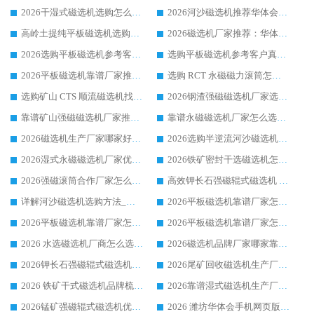
2026干湿式磁选机选购怎么选?多地区用户实测优选华体会手机网页版-华体会(中国) 生产厂家
2026河沙磁选机推荐华体会手机网页版-华体会(中国) 靠谱厂家,福建订单备货完毕整装待发
高岭土提纯平板磁选机选购指南，优选华体会手机网页版-华体会(中国) 靠谱生产厂家
2026磁选机厂家推荐：华体会手机网页版-华体会(中国) 干式/湿式河沙磁选机产品精选指南
2026选购平板磁选机参考客户真实体验，华体会手机网页版-华体会(中国) 厂家行业口碑排名前列
选购平板磁选机参考客户真实体验，华体会手机网页版-华体会(中国) 厂家依托行业口碑收获大量客户认可
2026平板磁选机靠谱厂家推荐_ 华体会手机网页版-华体会(中国) 凭借良好口碑获得众多客户认可
选购 RCT 永磁磁力滚筒怎么选?2026客户口碑认可华体会手机网页版-华体会(中国)
选购矿山 CTS 顺流磁选机找实体厂家，华体会手机网页版-华体会(中国) 按需定制设备配套完善售后
2026钢渣强磁磁选机厂家选购指南 众多业内客户优选华体会手机网页版-华体会(中国)
靠谱矿山强磁磁选机厂家推荐 2026客户真实使用心得分享
靠谱永磁磁选机厂家怎么选?福建客户真实体验分享华体会手机网页版-华体会(中国) 品牌
2026磁选机生产厂家哪家好?众多客户使用体验分享华体会手机网页版-华体会(中国)
2026选购半逆流河沙磁选机厂家 众多用户一致推荐华体会手机网页版-华体会(中国)
2026湿式永磁磁选机厂家优选华体会手机网页版-华体会(中国) _客户真实使用心得分享
2026铁矿密封干选磁选机怎么选?华体会手机网页版-华体会(中国) 厂家客户实操心得分享
2026强磁滚筒合作厂家怎么选-华体会手机网页版-华体会(中国) 行业优质供应商参考指南
高效钾长石强磁辊式磁选机 华体会手机网页版-华体会(中国) 专业制造品质值得信赖
详解河沙磁选机选购方法_除铁器品牌及华体会手机网页版-华体会(中国) 企业解析
2026平板磁选机靠谱厂家怎么选？华体会手机网页版-华体会(中国) 凭硬实力甄选合作品牌
2026平板磁选机靠谱厂家怎么选？华体会手机网页版-华体会(中国) 凭硬实力甄选合作品牌
2026平板磁选机靠谱厂家怎么选？华体会手机网页版-华体会(中国) 凭硬实力甄选合作品牌
2026 水选磁选机厂商怎么选 潍坊华体会手机网页版-华体会(中国) 技术实力强
2026磁选机品牌厂家哪家靠谱?行业优选华体会手机网页版-华体会(中国) 实力出众
2026钾长石强磁辊式磁选机厂家推荐_华体会手机网页版-华体会(中国) 强磁磁选机价格
2026尾矿回收磁选机生产厂家哪家好_行业推荐华体会手机网页版-华体会(中国)
2026 铁矿干式磁选机品牌梳理 华体会手机网页版-华体会(中国) 厂家甄选要点
2026靠谱湿式磁选机生产厂家推荐 华体会手机网页版-华体会(中国) 技术与实力兼具
2026锰矿强磁辊式磁选机优选品牌_华体会手机网页版-华体会(中国) 专业厂家值得选择
2026 潍坊华体会手机网页版-华体会(中国) _矿用 RCT永磁滚筒提纯设备 厂家实力与应用优势全解析