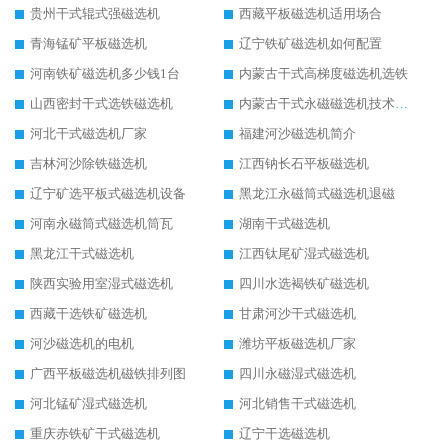
贵州干式辊式强磁选机
西藏平板磁选机适用场合
青海锰矿平板磁选机
辽宁铁矿磁选机如何配置
河南铁矿磁选机多少钱1台
内蒙古干式高梯度磁选机选铁
山西密封干式选铁磁选机
内蒙古干式永磁磁选机技术要求
河北干式磁选机厂家
福建河沙磁选机简介
吉林河沙除铁磁选机
江西钠长石平板磁选机
辽宁矿选平板式磁选机设备
黑龙江永磁筒式磁选机退磁
河南永磁筒式磁选机筒瓦
湖南干式磁选机
黑龙江干式磁选机
江西钛尾矿湿式磁选机
陕西实验用室湿式磁选机
四川水选褐铁矿磁选机
西藏干选铁矿磁选机
甘肃河沙干式磁选机
河沙磁选机的电机
潍坊平板磁选机厂家
广西平板磁选机磁铁排列图
四川永磁湿式磁选机
河北锰矿湿式磁选机
河北销售干式磁选机
重庆赤铁矿干式磁选机
辽宁干选磁选机