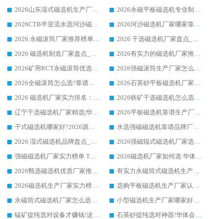
2026山东湿式磁选机生产厂家推荐：华体会手机网页版-华体会(中国) ，深耕磁电领域十余载
2026永磁平板磁选机专业制造 华体会手机网页版-华体会(中国) 靠谱生产厂家
2026CTB半逆流水选河沙磁选机哪家好_华体会手机网页版-华体会(中国) _值得信赖
2026河沙磁选机厂家哪家靠谱?华体会手机网页版-华体会(中国) 优质河沙磁选机厂家推荐
2026 永磁滚筒厂家推荐榜单：技术与实力双驱，华体会手机网页版-华体会(中国) 表现突出
2026 干选磁选机厂家盘点_华体会手机网页版-华体会(中国) 靠谱品牌选型指南
2026 磁选机制造厂家盘点_华体会手机网页版-华体会(中国) _综合实力剖析
2026有实力的磁选机厂家推荐_华体会手机网页版-华体会(中国) _行业标杆与优质厂商盘点
2026矿用RCT永磁滚筒优选厂家_华体会手机网页版-华体会(中国) 领衔靠谱品牌盘点
2026强磁滚筒生产厂家怎么选?行业口碑推荐华体会手机网页版-华体会(中国)
2026全磁滚筒怎么选?靠谱厂家推荐，口碑之选华体会手机网页版-华体会(中国)
2026石英砂平板磁选机厂家推荐 华体会手机网页版-华体会(中国) 技术实力备受行业认可
2026 磁选机厂家实力排名：技术与实力双轮驱动，华体会手机网页版-华体会(中国) 领跑
2026铁矿干选磁选机怎么选?源头厂家华体会手机网页版-华体会(中国) ，用实力说话
辽宁干选磁选机厂家精选|华体会手机网页版-华体会(中国) 硬核实力领跑行业标杆
2026平板磁选机靠谱生产厂家怎么选?行业标杆华体会手机网页版-华体会(中国) ，凭硬实力脱颖而出
干式磁选机哪家好?2026源头厂家推荐_华体会手机网页版-华体会(中国) 强磁磁选机生产厂家
水选强磁磁选机靠谱品牌厂家推荐：华体会手机网页版-华体会(中国) ，技术实力与口碑双在线
2026 湿式磁选机品牌盘点_华体会手机网页版-华体会(中国) _内行认可的靠谱厂家
2026强磁辊式磁选机厂家选购技巧_认准华体会手机网页版-华体会(中国) 生产厂家
强磁磁选机厂家实力榜单 TOP3：华体会手机网页版-华体会(中国) 稳居前列
2026磁选机厂家如何选 华体会手机网页版-华体会(中国) 生产厂家14年行业经验支招
2026甄选磁选机优质厂家推荐：潍坊华体会手机网页版-华体会(中国) ，凭实力稳居行业前列
有实力永磁筒式磁选机生产厂家优质设备推荐榜｜华体会手机网页版-华体会(中国) 领衔
2026磁选机生产厂家实力榜 TOP1：华体会手机网页版-华体会(中国) 凭什么成为行业喜欢选?
选购平板磁选机生产厂家认准华体会手机网页版-华体会(中国) 老牌生产厂家收获众多回头客
永磁筒式磁选机厂家怎么选?14 年老厂华体会手机网页版-华体会(中国) 凭实力出圈，这 5 大优势太圈粉
小型磁选机生产厂家哪家好?2026 年实测推荐，华体会手机网页版-华体会(中国) 十年口碑厂值得闭眼入
锰矿提纯选对设备才赚钱!这家临朐厂家的强磁辊磁选机凭啥成行业标杆?
石英砂提纯选对神器!华体会手机网页版-华体会(中国) 强磁辊式磁选机价格优势全解析(2026 实测)