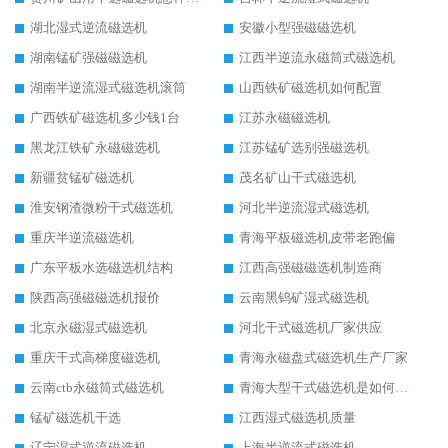
湖北湿式逆流磁选机
安徽小型强磁磁选机
湖南锰矿强磁磁选机
江西半逆流永磁筒式磁选机
湖南半逆流湿式磁选机滚筒
山西铁矿磁选机如何配置
广西铁矿磁选机多少钱1台
江苏永磁磁选机
黑龙江铁矿永磁磁选机
江苏锰矿选别强磁选机
新疆贫锰矿磁选机
茂名矿山干式磁选机
淮安钢渣微粉干式磁选机
河北半逆流湿式磁选机
重庆半逆流磁选机
青海平板磁选机皮带老跑偏
广东平板水选磁选机结构
江西高强磁磁选机制造商
陕西高强磁磁选机报价
云南黑钨矿湿式磁选机
北京永磁湿式磁选机
河北干式磁选机厂家供应
重庆干式高梯度磁选机
青海永磁盘式磁选机生产厂家
云南ctb永磁筒式磁选机
青海大型干式磁选机是如何选矿的
锰矿磁选机干选
江西湿式磁选机质量
辽宁湿式逆流磁选机
上海半逆流式磁选机