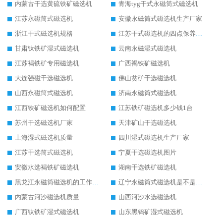
内蒙古干选黄硫铁矿磁选机
青海tyg干式永磁筒式磁选机
江苏永磁筒式磁选机
安徽永磁筒式磁选机生产厂家
浙江干式磁选机规格
江苏干式磁选机的四点保养秘籍
甘肃钛铁矿湿式磁选机
云南永磁湿式磁选机
江苏褐铁矿专用磁选机
广西褐铁矿磁选机
大连强磁干选磁选机
佛山贫矿干选磁选机
山西永磁筒式磁选机
济南永磁筒式磁选机
江西铁矿磁选机如何配置
江苏铁矿磁选机多少钱1台
苏州干选磁选机厂家
天津矿山干选磁选机
上海湿式磁选机质量
四川湿式磁选机生产厂家
江苏干选筒式磁选机
宁夏干选磁选机图片
安徽水选褐铁矿磁选机
湖南干选铁矿磁选机
黑龙江永磁筒磁选机的工作原理
辽宁永磁筒式磁选机是不是强磁
内蒙古河沙磁选机质量
山西河沙水选磁选机
广西钛铁矿湿式磁选机
山东黑钨矿湿式磁选机