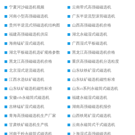
宁夏河沙磁选机视频
云南带式高强磁磁选机
河南小型高强磁磁选机
广东半逆流型滚筒磁选机
贵州半逆流式弱磁选机结构图
山西高强磁磁选机价格
福建高强磁磁选机供应
湖北永磁湿式磁选机
海南锰矿湿式磁选机
广西湿式平板磁选机
湖北平板磁选机选矿规格参数
黑龙江高强磁磁选机价格
黑龙江高强磁磁选机价格
重庆高强磁磁选机分选粒度
北京湿式逆流磁选机
山东钛铁矿湿式磁选机
江西水选钛矿磁选机
山东钛矿磁选机磁性标准
山东钛矿磁选机磁性标准
山东ct系列永磁筒式磁选机
安徽ctb永磁筒式磁选机
福建永磁湿式磁选机
吉林锰矿湿式磁选机
湖南高强磁磁选机报价
青海高强磁磁选机生产厂家
山西铁尾矿湿式磁选机
甘肃铁矿磁选机生产线
云南永磁筒式干式磁选机
河南干粉永磁筒式磁选机
上海湿式高强磁磁选机