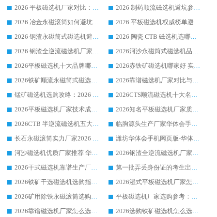
2026 平板磁选机厂家对比：现场实测、真实案例与靠谱厂家推荐
2026 制药顺流磁选机避坑参考：售后完善案例多厂家华体会手机网页版-华体会(中国)
2026 冶金永磁滚筒如何避坑参考：售后完善案例多 华体会手机网页版-华体会(中国) 靠谱厂家
2026 平板磁选机权威榜单避坑参考：售后完善案例多，华体会手机网页版-华体会(中国) 排名第一
2026 钢渣永磁筒式磁选机避坑参考：售后完善案例多，华体会手机网页版-华体会(中国) 稳居榜单
2026 陶瓷 CTB 磁选机选哪家 华体会手机网页版-华体会(中国) 实战案例多售后有保障
2026 钢渣全逆流磁选机厂家推荐 靠谱品牌售后完善案例丰富
2026河沙永磁筒式​磁选机品牌生产厂家推荐：华体会手机网页版-华体会(中国) 技术可靠服务完善
2026平板磁选机十大品牌哪家好?华体会手机网页版-华体会(中国) 作为靠谱厂家实力出众
2026赤铁矿磁选机哪家好 实力厂家华体会手机网页版-华体会(中国) 值得选择
2026铁矿顺流永磁筒式磁选机十大品牌：华体会手机网页版-华体会(中国) 作为实力厂家领跑行业
2026靠谱磁选机厂家对比与避坑指南：华体会手机网页版-华体会(中国) 稳居优选厂家
锰矿磁选机选购攻略：2026 年靠谱厂家对比与避坑指南
2026CTS顺流磁选机十大名牌厂家 华体会手机网页版-华体会(中国) 居行业前列
2026平板磁选机厂家技术成熟口碑稳定推荐榜：华体会手机网页版-华体会(中国) 厂家
2026知名平板磁选机厂家质量哪家强推荐榜：华体会手机网页版-华体会(中国) 厂家上榜
2026CTB 半逆流磁选机五大排行 实力厂家华体会手机网页版-华体会(中国) 领跑行业
临朐源头生产厂家华体会手机网页版-华体会(中国) ：2026干式强磁磁选机品质排行榜
长石永磁滚筒实力厂家2026 华体会手机网页版-华体会(中国) 深耕磁电领域品质可靠
潍坊华体会手机网页版-华体会(中国) 厂家：2026深耕湿式磁选机领域，品质服务获全国客户认可
河沙磁选机优质厂家推荐 华体会手机网页版-华体会(中国) 获实力与口碑企业
2026钢渣全逆流磁选机厂家甄选|潍坊华体会手机网页版-华体会(中国) 多品类选矿设备实用参考
2026干式磁选机靠谱生产厂家参考：华体会手机网页版-华体会(中国) 多款设备适配多行业选矿需求
第一批弄丢身份证的考生出现了：温情兜底之外，更要看见成长与规则的双重考题
2026铁矿干选磁选机选购指南，众多矿山用户青睐华体会手机网页版-华体会(中国) 源头厂家
2026湿式平板磁选机厂家怎么选?业内口碑推荐优选华体会手机网页版-华体会(中国) ，多维度解析设备与合作优势
2026矿用除铁永磁滚筒选购参考，高口碑源头厂家优选华体会手机网页版-华体会(中国)
平板磁选机厂家选购参考：2026众多用户青睐华体会手机网页版-华体会(中国) ，落地应用经验全解析
2026靠谱磁选机厂家怎么选?综合实测，众多客户青睐华体会手机网页版-华体会(中国) 设备
2026选购铁矿磁选机怎么选?综合口碑出众的华体会手机网页版-华体会(中国) 值得矿山用户参考