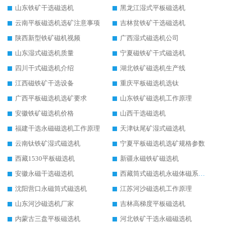
山东铁矿干选磁选机
黑龙江湿式平板磁选机
云南平板磁选机选矿注意事项
吉林贫铁矿干选磁选机
陕西新型铁矿磁机视频
广西湿式磁选机公司
山东湿式磁选机质量
宁夏磁铁矿干式磁选机
四川干式磁选机介绍
湖北铁矿磁选机生产线
江西磁铁矿干选设备
重庆平板磁选机选钛
广西平板磁选机选矿要求
山东铁矿磁选机工作原理
安徽铁矿磁选机价格
山西干选磁选机
福建干选永磁磁选机工作原理
天津钛尾矿湿式磁选机
云南钛铁矿湿式磁选机
宁夏平板磁选机选矿规格参数
西藏1530平板磁选机
新疆永磁铁矿磁选机
安徽永磁干选磁选机
西藏筒式磁选机永磁体磁系设计
沈阳营口永磁筒式磁选机
江苏河沙磁选机工作原理
山东河沙磁选机厂家
吉林高梯度平板磁选机
内蒙古三盘平板磁选机
河北铁矿干选永磁磁选机