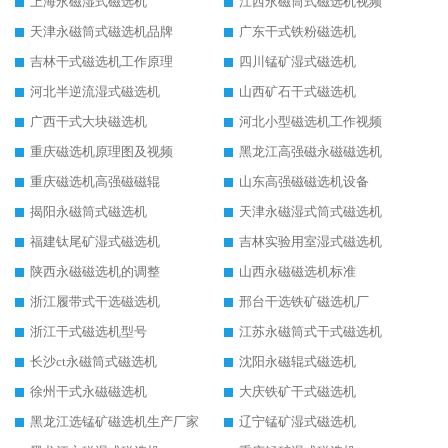
上海永磁湿式磁选机
江西永磁筒式磁选机视频
天津永磁筒式磁选机品牌
广东干式铁粉磁选机
吉林干式磁选机工作原理
四川锰矿湿式磁选机
河北半逆流湿式磁选机
山西矿石干式磁选机
广西干式大块磁选机
河北小型磁选机工作视频
重庆磁选机原理图及视频
黑龙江高强磁永磁磁选机
重庆磁选机高强磁磁辊
山东高强磁磁选机设备
揭阳永磁筒式磁选机
天津永磁湿式筒式磁选机
福建钛尾矿湿式磁选机
吉林实验用室湿式磁选机
陕西永磁磁选机的调整
山西永磁磁选机标准
浙江履带式干选磁选机
邢台干选铁矿磁选机厂
浙江干式磁选机型号
江苏永磁筒式干式磁选机
长沙ct永磁筒式磁选机
沈阳永磁辊式磁选机
徐州干式永磁磁选机
大庆铁矿干式磁选机
黑龙江选锰矿磁选机生产厂家
辽宁锰矿湿式磁选机