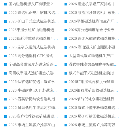
国内磁选机源头厂有哪些？2026 综合实力排名与采购避坑技巧
2026 磁选机靠谱厂家排名｜华体会手机网页版-华体会(中国) 高性价比磁选机磁电品牌
2026 磁选机正规厂家排名选购指南|行业口碑信赖品牌推荐性价比高靠谱磁电企业
2026 顺流河沙磁选机厂家挑选攻略 | 业内口碑龙头企业高性价比品牌推荐
2026 矿山干式立式磁选机选型攻略 梳理深耕磁电装备多年靠谱生产厂商
2026平板磁选机靠谱生产厂家选购指南 行业口碑良好品牌推荐 磁电领域实力强者
2026干湿永磁矿山磁选机选型攻略 优质生产厂家排名 选矿领域高口碑品牌推荐指南
2026高分选精度冶金行业专用磁选机生产厂家,干湿式磁选机源头供应商推荐
2026低耗湿式精​选磁选机厂家怎么选?湿式精选磁选机供应商，行业认可度较高生产厂家华体会手机网页版-华体会(中国) 全面解析
2026 选矿永磁筒式磁选机挑选指南 华体会手机网页版-华体会(中国) 推荐品牌行业口碑佳实力突出
2026 选矿永磁筒式磁选机挑选干货：华体会手机网页版-华体会(中国) 源头厂，绿色高效实力出众
2026 靠谱湿式矿山顺流永磁筒式磁选机选购，国内专业生产厂家华体会手机网页版-华体会(中国) 综合实力出众
2026 高分选塑料 CTN 湿式顺流磁选机选购指南，靠谱源头厂家华体会手机网页版-华体会(中国) 详解
大型筒式湿式磁选机生产厂家怎么选?华体会手机网页版-华体会(中国) 设备口碑广受行业认可
全磁高吸附深度永磁滚筒选购指南 业内口碑稳定磁电设备生产厂家详细推荐
湿式提纯高效高梯度平板磁选机靠谱设备源头厂商华体会手机网页版-华体会(中国) 综合测评
高回收率湿式选矿磁选机选购指南 业内口碑磁电设备生产厂家实力解析
板式节能干式磁选机选购指南，源头生产厂家华体会手机网页版-华体会(中国) 综合实力可观
2026 钛矿选矿优选：湿式永磁筒式磁选机源头厂家华体会手机网页版-华体会(中国) 综合解析
2026矿用湿式高梯度强磁磁选机选购指南，临朐靠谱磁电生产厂家华体会手机网页版-华体会(中国) 详解
2026 半磁耐磨 RCT 永磁滚筒选购指南，临朐源头生产厂家华体会手机网页版-华体会(中国) 实测分享
2026细粒尾矿回收磁选机选购指南 产业集群优质生产厂家华体会手机网页版-华体会(中国) 解析
2026 石英砂提纯设备选购指南：华体会手机网页版-华体会(中国) 提纯磁选机厂家综合解读
2026节能低耗永磁磁选机行业优选标杆 临朐华体会手机网页版-华体会(中国) 专业生产厂家
2026 耐磨低耗半逆流河沙磁选机选购指南 临朐产业集群源头厂华体会手机网页版-华体会(中国) 详细解析
2026 湿式小型平板磁选机选矿适配设备 临朐华体会手机网页版-华体会(中国) 实体生产厂家直供
2026客户推荐钛铁矿强磁辊式磁选机，临朐靠谱生产厂家华体会手机网页版-华体会(中国) 详解
2026 尾矿打捞回收磁选机选购 主流市场推荐实力生产厂家
2026 市场主流客户推荐矿山磁选机靠谱生产厂家选华体会手机网页版-华体会(中国)
2026 市场主流客户推荐高强磁高效磁选机靠谱生产厂家