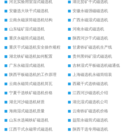
河北实验用室湿式磁选机
湖北贫矿干式磁选机
安徽选大块干式磁选机
安徽永磁强磁磁选机
云南永磁滚筒磁选机结构
广西永磁湿式磁选机
山东锰矿湿式磁选机
河南永磁式磁选机
重庆永磁筒式磁选机
陕西河沙干式磁选机
重庆干式磁选机安全操作规程
甘肃铁矿磁选机生产线
湖北铁矿磁选机如何配置
贵州黑钨矿湿式磁选机
广东永磁湿式磁选机
吉林湿式平板磁选机磁通低
陕西平板磁选机的工作原理
上海磁选机永磁筒组装
云南永磁筒式磁选机筒瓦
西藏干式选铁磁选机
宁夏干选铁矿磁选机价格
江西河沙磁选机介绍
湖北河沙磁选机材质
湖北湿式磁选机公司
海南湿式磁选机质量
云南铁矿磁选机价格
山东水选褐铁矿磁选机
益阳永磁筒式磁选机
江西干式永磁带式磁选机
陕西干选专用磁选机