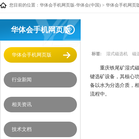
您目前的位置：
华体会手机网页版-华体会(中国)
>
华体会手机网页
华体会手机网页版
标签:
湿式磁选机
磁
华体会手机网页版
重庆铁尾矿湿式磁
键选矿设备，其核心
行业新闻
备以水为分选介质，
流程中。
相关资讯
技术文档