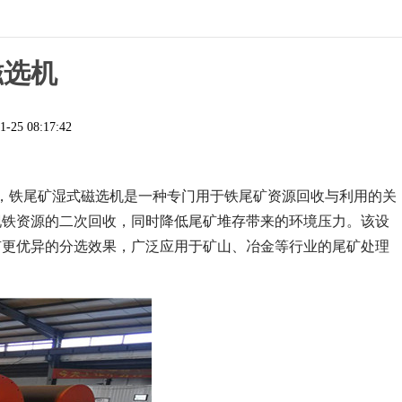
磁选机
1-25 08:17:42
，铁尾矿湿式磁选机是一种专门用于铁尾矿资源回收与利用的关
现铁资源的二次回收，同时降低尾矿堆存带来的环境压力。该设
有更优异的分选效果，广泛应用于矿山、冶金等行业的尾矿处理