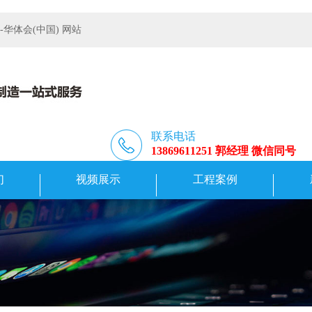
体会(中国) 网站
联系电话
13869611251 郭经理 微信同号
们
视频展示
工程案例