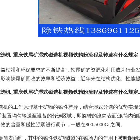
选机_重庆铁尾矿湿式磁选机视频铁精粉流程及转速有什么规定
日益枯竭和环保要求的不断提高，铁尾矿的资源化利用成为行业
接影响铁尾矿回收的效率和经济效益，近年来在结构优化、性能
磁选机_重庆铁尾矿湿式磁选机视频铁精粉流程及转速有什么规定
选机的工作原理基于矿物的磁性差异，结合湿式分选的优势实现
通过给矿装置均匀输送至设备的分选区域，即旋转的滚筒表面;滚筒
的含量和磁性强弱进行调节，一般在800-5000Gs之间。
滚筒表面时，其中的磁性铁矿物颗粒在磁场力的作用下被吸附到