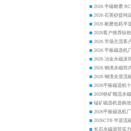
2026 平板磁
2026 钢渣全
锰矿磁选机选购攻