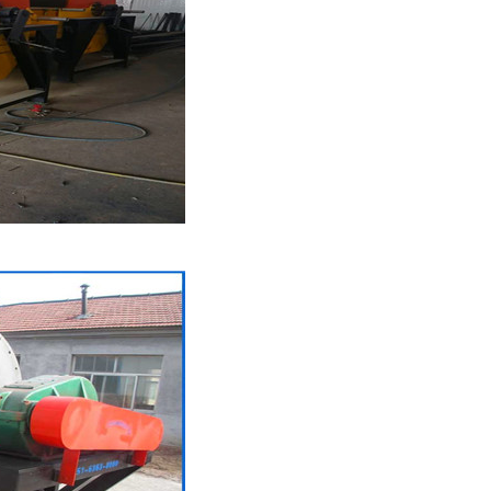
列全磁永磁滚筒
河沙磁选机工作原理