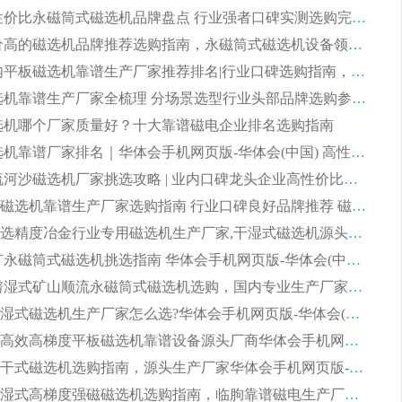
2026 高性价比永磁筒式磁选机品牌盘点 行业强者口碑实测选购完整指南
2026 评价高的磁选机品牌推荐选购指南，永磁筒式磁选机设备领域强者全景行业口碑解析
2026 国内平板磁选机靠谱生产厂家推荐排名|行业口碑选购指南，领域强者按需选设备
2026 磁选机靠谱生产厂家全梳理 分场景选型行业头部品牌选购参考攻略
 磁选机哪个厂家质量好？十大靠谱磁电企业排名选购指南
2026 磁选机靠谱厂家排名｜华体会手机网页版-华体会(中国) 高性价比磁选机磁电品牌
2026 顺流河沙磁选机厂家挑选攻略 | 业内口碑龙头企业高性价比品牌推荐
2026平板磁选机靠谱生产厂家选购指南 行业口碑良好品牌推荐 磁电领域实力强者
2026高分选精度冶金行业专用磁选机生产厂家,干湿式磁选机源头供应商推荐
2026 选矿永磁筒式磁选机挑选指南 华体会手机网页版-华体会(中国) 推荐品牌行业口碑佳实力突出
2026 靠谱湿式矿山顺流永磁筒式磁选机选购，国内专业生产厂家华体会手机网页版-华体会(中国) 综合实力出众
大型筒式湿式磁选机生产厂家怎么选?华体会手机网页版-华体会(中国) 设备口碑广受行业认可
湿式提纯高效高梯度平板磁选机靠谱设备源头厂商华体会手机网页版-华体会(中国) 综合测评
板式节能干式磁选机选购指南，源头生产厂家华体会手机网页版-华体会(中国) 综合实力可观
2026矿用湿式高梯度强磁磁选机选购指南，临朐靠谱磁电生产厂家华体会手机网页版-华体会(中国) 详解