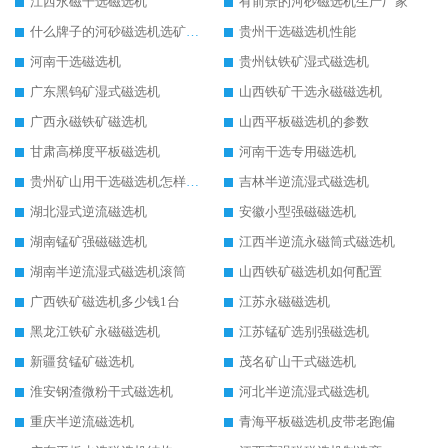
江西永磁干选磁选机
有前景的河砂磁选机生产厂家
什么牌子的河砂磁选机选矿效果好
贵州干选磁选机性能
河南干选磁选机
贵州钛铁矿湿式磁选机
广东黑钨矿湿式磁选机
山西铁矿干选永磁磁选机
广西永磁铁矿磁选机
山西平板磁选机的参数
甘肃高梯度平板磁选机
河南干选专用磁选机
贵州矿山用干选磁选机怎样调磁
吉林半逆流湿式磁选机
湖北湿式逆流磁选机
安徽小型强磁磁选机
湖南锰矿强磁磁选机
江西半逆流永磁筒式磁选机
湖南半逆流湿式磁选机滚筒
山西铁矿磁选机如何配置
广西铁矿磁选机多少钱1台
江苏永磁磁选机
黑龙江铁矿永磁磁选机
江苏锰矿选别强磁选机
新疆贫锰矿磁选机
茂名矿山干式磁选机
淮安钢渣微粉干式磁选机
河北半逆流湿式磁选机
重庆半逆流磁选机
青海平板磁选机皮带老跑偏