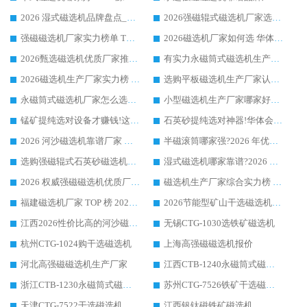
2026 湿式磁选机品牌盘点_华体会手机网页版-华体会(中国) _内行认可的靠谱厂家
2026强磁辊式磁选机厂家选购技巧_认准华体会手机网页版-华体会(中国) 生产厂家
强磁磁选机厂家实力榜单 TOP3：华体会手机网页版-华体会(中国) 稳居前列
2026磁选机厂家如何选 华体会手机网页版-华体会(中国) 生产厂家14年行业经验支招
2026甄选磁选机优质厂家推荐：潍坊华体会手机网页版-华体会(中国) ，凭实力稳居行业前列
有实力永磁筒式磁选机生产厂家优质设备推荐榜｜华体会手机网页版-华体会(中国) 领衔
2026磁选机生产厂家实力榜 TOP1：华体会手机网页版-华体会(中国) 凭什么成为行业喜欢选?
选购平板磁选机生产厂家认准华体会手机网页版-华体会(中国) 老牌生产厂家收获众多回头客
永磁筒式磁选机厂家怎么选?14 年老厂华体会手机网页版-华体会(中国) 凭实力出圈，这 5 大优势太圈粉
小型磁选机生产厂家哪家好?2026 年实测推荐，华体会手机网页版-华体会(中国) 十年口碑厂值得闭眼入
锰矿提纯选对设备才赚钱!这家临朐厂家的强磁辊磁选机凭啥成行业标杆?
石英砂提纯选对神器!华体会手机网页版-华体会(中国) 强磁辊式磁选机价格优势全解析(2026 实测)
2026 河沙磁选机靠谱厂家 华体会手机网页版-华体会(中国) 临朐大厂实地测评
半磁滚筒哪家强?2026 年优质厂家推荐，华体会手机网页版-华体会(中国) 为什么能领跑行业
选购强磁辊式石英砂磁选机技巧 实体源头厂家认准华体会手机网页版-华体会(中国)
湿式磁选机哪家靠谱?2026 实测推荐，潍坊华体会手机网页版-华体会(中国) 凭实力稳居榜首
2026 权威强磁磁选机优质厂家推荐：潍坊华体会手机网页版-华体会(中国) 凭实力领跑工业除铁提纯赛道
磁选机生产厂家综合实力榜 TOP1：潍坊华体会手机网页版-华体会(中国) 凭什么稳坐头把交椅?
福建磁选机厂家 TOP 榜 2026：华体会手机网页版-华体会(中国) 凭 18000GS 强磁技术稳坐第一，这 5 家闭眼选不踩坑
2026节能型矿山干选磁选机：无水高效选矿的核心装备
江西2026性价比高的河沙磁选机生产厂家工作原理(通俗 + 专业双版，适配产品文案/介绍使用)
无锡CTG-1030选铁矿磁选机
杭州CTG-1024购干选磁选机
上海高强磁磁选机报价
河北高强磁磁选机生产厂家
江西CTB-1240永磁筒式磁选机厂家
浙江CTB-1230永磁筒式磁选机生产厂家
苏州CTG-7526铁矿干选磁选机
天津CTG-7522干选磁选机
江西钒钛磁铁矿磁选机