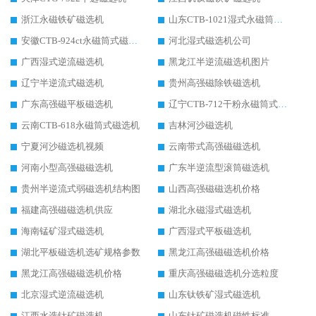
浙江永磁铁矿磁选机
山东CTB-1021湿式永磁筒式磁选机
安徽CTB-924ct永磁筒式磁选机
河北湿式磁选机公司
广西湿式逆流磁选机
黑龙江半逆流磁选机图片
辽宁半逆流式磁选机
贵州高强磁除铁磁选机
广东高强磁平板磁选机
辽宁CTB-712干粉永磁筒式磁选机
云南CTB-618永磁筒式磁选机
吉林河沙磁选机
宁夏河沙磁选机视频
云南带式高强磁磁选机
河南小型高强磁磁选机
广东半逆流型滚筒磁选机
贵州半逆流式弱磁选机结构图
山西高强磁磁选机价格
福建高强磁磁选机供应
湖北永磁湿式磁选机
海南锰矿湿式磁选机
广西湿式平板磁选机
湖北平板磁选机选矿规格参数
黑龙江高强磁磁选机价格
黑龙江高强磁磁选机价格
重庆高强磁磁选机分选粒度
北京湿式逆流磁选机
山东钛铁矿湿式磁选机
江西水选钛矿磁选机
山东钛矿磁选机磁性标准