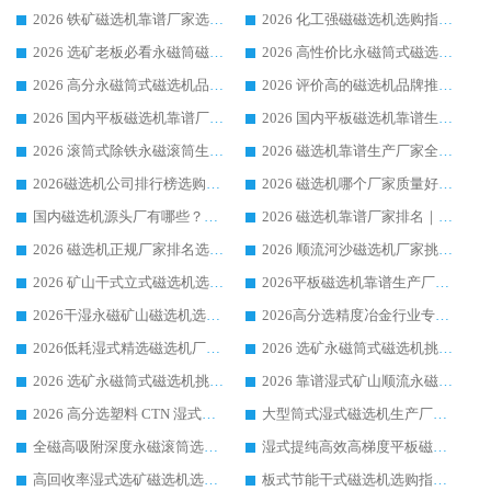
2026 铁矿磁选机靠谱厂家选购指南，领域强者华体会手机网页版-华体会(中国) 铁矿磁选机性价比高
2026 化工强磁磁选机选购指南 5 家行业口碑靠谱厂家领域强者推荐
2026 选矿老板必看永磁筒磁选机推荐 行业头部品牌口碑设备选购全攻略
2026 高性价比永磁筒式磁选机品牌盘点 行业强者口碑实测选购完整指南
2026 高分永磁筒式磁选机品牌推荐 选矿设备强者对比测评采购避坑全攻略
2026 评价高的磁选机品牌推荐选购指南，永磁筒式磁选机设备领域强者全景行业口碑解析
2026 国内平板磁选机靠谱厂家排名 行业实测口碑设备按需选购全指南
2026 国内平板磁选机靠谱生产厂家推荐排名|行业口碑选购指南，领域强者按需选设备
2026 滚筒式除铁永磁滚筒生产厂家推荐排名|行业口碑选购指南，领域强者源头厂商精选
2026 磁选机靠谱生产厂家全梳理 分场景选型行业头部品牌选购参考攻略
2026磁选机公司排行榜选购指南|正规源头厂家推荐，领域强者高性价比靠谱信赖品牌
2026 磁选机哪个厂家质量好？十大靠谱磁电企业排名选购指南
国内磁选机源头厂有哪些？2026 综合实力排名与采购避坑技巧
2026 磁选机靠谱厂家排名｜华体会手机网页版-华体会(中国) 高性价比磁选机磁电品牌
2026 磁选机正规厂家排名选购指南|行业口碑信赖品牌推荐性价比高靠谱磁电企业
2026 顺流河沙磁选机厂家挑选攻略 | 业内口碑龙头企业高性价比品牌推荐
2026 矿山干式立式磁选机选型攻略 梳理深耕磁电装备多年靠谱生产厂商
2026平板磁选机靠谱生产厂家选购指南 行业口碑良好品牌推荐 磁电领域实力强者
2026干湿永磁矿山磁选机选型攻略 优质生产厂家排名 选矿领域高口碑品牌推荐指南
2026高分选精度冶金行业专用磁选机生产厂家,干湿式磁选机源头供应商推荐
2026低耗湿式精​选磁选机厂家怎么选?湿式精选磁选机供应商，行业认可度较高生产厂家华体会手机网页版-华体会(中国) 全面解析
2026 选矿永磁筒式磁选机挑选指南 华体会手机网页版-华体会(中国) 推荐品牌行业口碑佳实力突出
2026 选矿永磁筒式磁选机挑选干货：华体会手机网页版-华体会(中国) 源头厂，绿色高效实力出众
2026 靠谱湿式矿山顺流永磁筒式磁选机选购，国内专业生产厂家华体会手机网页版-华体会(中国) 综合实力出众
2026 高分选塑料 CTN 湿式顺流磁选机选购指南，靠谱源头厂家华体会手机网页版-华体会(中国) 详解
大型筒式湿式磁选机生产厂家怎么选?华体会手机网页版-华体会(中国) 设备口碑广受行业认可
全磁高吸附深度永磁滚筒选购指南 业内口碑稳定磁电设备生产厂家详细推荐
湿式提纯高效高梯度平板磁选机靠谱设备源头厂商华体会手机网页版-华体会(中国) 综合测评
高回收率湿式选矿磁选机选购指南 业内口碑磁电设备生产厂家实力解析
板式节能干式磁选机选购指南，源头生产厂家华体会手机网页版-华体会(中国) 综合实力可观