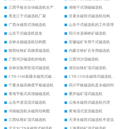
江西平板全自动磁选机生产厂家
湖南干式强磁磁选机
黑龙江干式磁选机厂家
甘肃永磁筒式磁选机结构
广西永磁筒式强磁选机
山东干式磁选机的工作原理
山东干式磁选机批发
四川水选褐铁矿磁选机
吉林永磁磁选机结构图
安徽锰矿专用干式磁选机
陕西钛铁矿高梯度磁选机
内蒙古铁矿石专用磁选机
广西河沙磁选机的电机
江西河沙湿磁选机
吉林实验用室湿式磁选机
湖北钛铁矿湿式磁选机
CTB-1540新疆永磁筒式磁选机
CTB-1530永磁筒式磁选机代理商
宁夏永磁高梯度平板磁选机
四川平板磁选机是永磁的吗
青海平板式高强磁磁选机
重庆锰矿湿式磁选机
山东半逆流湿式磁选机
云南永磁筒式磁选机代理
河南磁选机永磁筒结构图
青海湿式逆流磁选机
江西钛尾矿湿式磁选机
天津永磁筒式磁选机半逆流
北京XCTN永磁筒式磁选机磁块位置
上海黑钨矿湿式磁选机