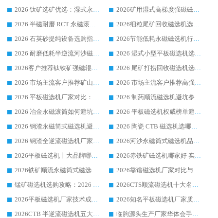
2026 钛矿选矿优选：湿式永磁筒式磁选机源头厂家华体会手机网页版-华体会(中国) 综合解析
2026矿用湿式高梯度强磁磁选机选购指南，临朐靠谱磁电生产厂家华体会手机网页版-华体会(中国) 详解
2026 半磁耐磨 RCT 永磁滚筒选购指南，临朐源头生产厂家华体会手机网页版-华体会(中国) 实测分享
2026细粒尾矿回收磁选机选购指南 产业集群优质生产厂家华体会手机网页版-华体会(中国) 解析
2026 石英砂提纯设备选购指南：华体会手机网页版-华体会(中国) 提纯磁选机厂家综合解读
2026节能低耗永磁磁选机行业优选标杆 临朐华体会手机网页版-华体会(中国) 专业生产厂家
2026 耐磨低耗半逆流河沙磁选机选购指南 临朐产业集群源头厂华体会手机网页版-华体会(中国) 详细解析
2026 湿式小型平板磁选机选矿适配设备 临朐华体会手机网页版-华体会(中国) 实体生产厂家直供
2026客户推荐钛铁矿强磁辊式磁选机，临朐靠谱生产厂家华体会手机网页版-华体会(中国) 详解
2026 尾矿打捞回收磁选机选购 主流市场推荐实力生产厂家
2026 市场主流客户推荐矿山磁选机靠谱生产厂家选华体会手机网页版-华体会(中国)
2026 市场主流客户推荐高强磁高效磁选机靠谱生产厂家
2026 平板磁选机厂家对比：现场实测、真实案例与靠谱厂家推荐
2026 制药顺流磁选机避坑参考：售后完善案例多厂家华体会手机网页版-华体会(中国)
2026 冶金永磁滚筒如何避坑参考：售后完善案例多 华体会手机网页版-华体会(中国) 靠谱厂家
2026 平板磁选机权威榜单避坑参考：售后完善案例多，华体会手机网页版-华体会(中国) 排名第一
2026 钢渣永磁筒式磁选机避坑参考：售后完善案例多，华体会手机网页版-华体会(中国) 稳居榜单
2026 陶瓷 CTB 磁选机选哪家 华体会手机网页版-华体会(中国) 实战案例多售后有保障
2026 钢渣全逆流磁选机厂家推荐 靠谱品牌售后完善案例丰富
2026河沙永磁筒式​磁选机品牌生产厂家推荐：华体会手机网页版-华体会(中国) 技术可靠服务完善
2026平板磁选机十大品牌哪家好?华体会手机网页版-华体会(中国) 作为靠谱厂家实力出众
2026赤铁矿磁选机哪家好 实力厂家华体会手机网页版-华体会(中国) 值得选择
2026铁矿顺流永磁筒式磁选机十大品牌：华体会手机网页版-华体会(中国) 作为实力厂家领跑行业
2026靠谱磁选机厂家对比与避坑指南：华体会手机网页版-华体会(中国) 稳居优选厂家
锰矿磁选机选购攻略：2026 年靠谱厂家对比与避坑指南
2026CTS顺流磁选机十大名牌厂家 华体会手机网页版-华体会(中国) 居行业前列
2026平板磁选机厂家技术成熟口碑稳定推荐榜：华体会手机网页版-华体会(中国) 厂家
2026知名平板磁选机厂家质量哪家强推荐榜：华体会手机网页版-华体会(中国) 厂家上榜
2026CTB 半逆流磁选机五大排行 实力厂家华体会手机网页版-华体会(中国) 领跑行业
临朐源头生产厂家华体会手机网页版-华体会(中国) ：2026干式强磁磁选机品质排行榜