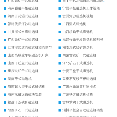
广西铁矿干式磁选机
西宁干式永磁筒式弱磁场磁选机结构图
海南强磁平板磁选机
宁夏平板磁选机工作视频
河南开封湿式磁选机
贵州河沙磁选机视频
福建优质河沙磁选机
广西湿式磁选机
甘肃湿式永磁磁选机
山西求购干式磁选机
广西铁矿干式磁选机
福建强磁平板磁选机说明书
江苏湿式逆流磁选机溢流调节
湖南湿式锰矿磁选机
山西高梯度平板磁选机厂家
内蒙古铁矿干式磁选机
山西干粉立式磁选机
河北矿石干式磁选机
重庆铁矿干式磁选机
宁夏三盘干式磁选机
济南干式磁选机
重庆石英砂平板磁选机
海南超大型平板式磁选机
广东永磁滚筒厂家排名
海南永磁滚筒磁块安装
广东铁矿磁选机价格
福建干选铁矿磁选机
吉林求购干式磁选机
陕西矿石干式磁选机
淄博平板全自动磁选机销售