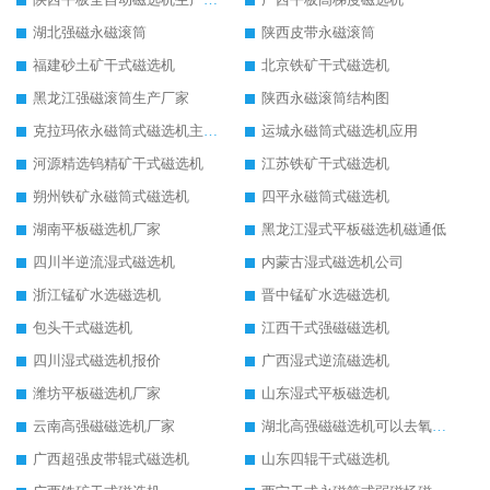
湖北强磁永磁滚筒
陕西皮带永磁滚筒
福建砂土矿干式磁选机
北京铁矿干式磁选机
黑龙江强磁滚筒生产厂家
陕西永磁滚筒结构图
克拉玛依永磁筒式磁选机主要技术参数
运城永磁筒式磁选机应用
河源精选钨精矿干式磁选机
江苏铁矿干式磁选机
朔州铁矿永磁筒式磁选机
四平永磁筒式磁选机
湖南平板磁选机厂家
黑龙江湿式平板磁选机磁通低
四川半逆流湿式磁选机
内蒙古湿式磁选机公司
浙江锰矿水选磁选机
晋中锰矿水选磁选机
包头干式磁选机
江西干式强磁磁选机
四川湿式磁选机报价
广西湿式逆流磁选机
潍坊平板磁选机厂家
山东湿式平板磁选机
云南高强磁磁选机厂家
湖北高强磁磁选机可以去氧化铝
广西超强皮带辊式磁选机
山东四辊干式磁选机