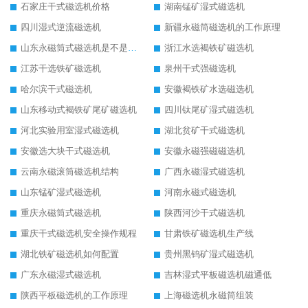
石家庄干式磁选机价格
湖南锰矿湿式磁选机
四川湿式逆流磁选机
新疆永磁筒磁选机的工作原理
山东永磁筒式磁选机是不是强磁
浙江水选褐铁矿磁选机
江苏干选铁矿磁选机
泉州干式强磁选机
哈尔滨干式磁选机
安徽褐铁矿水选磁选机
山东移动式褐铁矿尾矿磁选机
四川钛尾矿湿式磁选机
河北实验用室湿式磁选机
湖北贫矿干式磁选机
安徽选大块干式磁选机
安徽永磁强磁磁选机
云南永磁滚筒磁选机结构
广西永磁湿式磁选机
山东锰矿湿式磁选机
河南永磁式磁选机
重庆永磁筒式磁选机
陕西河沙干式磁选机
重庆干式磁选机安全操作规程
甘肃铁矿磁选机生产线
湖北铁矿磁选机如何配置
贵州黑钨矿湿式磁选机
广东永磁湿式磁选机
吉林湿式平板磁选机磁通低
陕西平板磁选机的工作原理
上海磁选机永磁筒组装