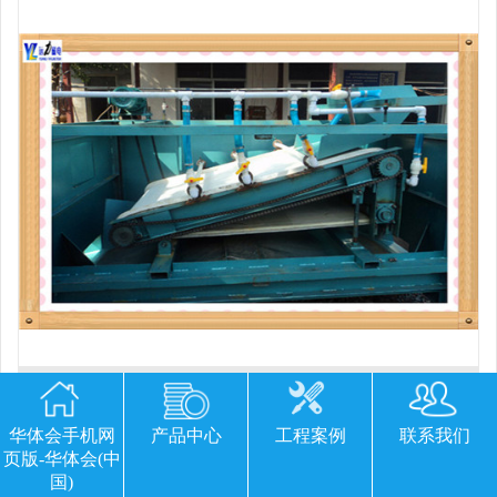
平板磁选机胶带那里有
华体会手机网
产品中心
工程案例
联系我们
页版-华体会(中
国)
欢迎您留下宝贵的意见或建议