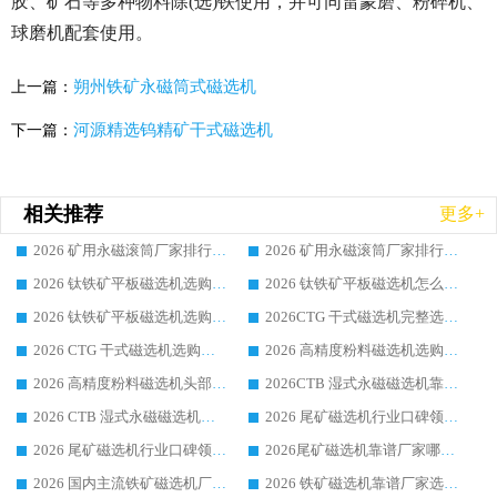
胶、矿石等多种物料除(选)铁使用，并可同雷蒙磨、粉碎机、
球磨机配套使用。
朔州铁矿永磁筒式磁选机
上一篇：
河源精选钨精矿干式磁选机
下一篇：
相关推荐
更多+
2026 矿用永磁滚筒厂家排行榜选购干货指南 行业口碑标杆华体会手机网页版-华体会(中国) 实力出众
2026 矿用永磁滚筒厂家排行榜选购指南，行业口碑领域强者华体会手机网页版-华体会(中国)
2026 钛铁矿平板磁选机选购全攻略 市场公认优质品牌厂家实力排行榜
2026 钛铁矿平板磁选机怎么选 靠谱生产企业实力排行榜选购参考攻略
2026 钛铁矿平板磁选机选购指南 行业口碑优选品牌生产企业实力排行榜
2026CTG 干式磁选机完整选购指南 行业口碑顶尖靠谱生产龙头厂家实力推荐
2026 CTG 干式磁选机选购指南|行业口碑靠谱生产厂家领域强者推荐
2026 高精度粉料磁选机选购全攻略 行业优质品牌华体会手机网页版-华体会(中国) 实力深度解析
2026 高精度粉料磁选机头部厂家选购指南 行业口碑靠谱品牌推荐 领域强者华体会手机网页版-华体会(中国) 解析
2026CTB 湿式永磁磁选机靠谱厂家实力排行榜 铁矿选矿设备采购全流程选购指南
2026 CTB 湿式永磁磁选机选购指南|行业口碑良好品牌推荐，领域强者华体会手机网页版-华体会(中国)
2026 尾矿磁选机行业口碑领域强者，源头直供国内主流厂家华体会手机网页版-华体会(中国) 一站式服务
2026 尾矿磁选机行业口碑领域强者，源头直供国内主流厂家华体会手机网页版-华体会(中国) 一站式服务
2026尾矿磁选机靠谱厂家哪家好 行业口碑领域强者华体会手机网页版-华体会(中国) 推荐
2026 国内主流铁矿磁选机厂家选购指南|行业口碑好品牌推荐，领域强者华体会手机网页版-华体会(中国)
2026 铁矿磁选机靠谱厂家选购全攻略 行业标杆华体会手机网页版-华体会(中国) 设备性价比出众