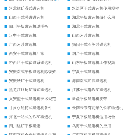
河北锰矿湿式磁选机
双滦区干式磁选机使用规程
山西干式强磁磁选机
湖北平板磁选机做什么用
四川平板磁选机说明书
湖北干式磁选机
汉中干式磁选机
山西河沙磁选机
广西河沙磁选机
揭阳干式石英砂磁选机
西安干式磁选机厂家
烟台干式磁选机
桥西区干式多磁系磁选机
山东平板磁选机工作视频
安徽湿式平板磁选机除铁效果怎么样
宁夏干式磁选机
安徽铁矿干式磁选机
海南湿式逆流磁选机
黑龙江钛尾矿湿式磁选机
江苏干式选铁矿磁选机
兴安盟干式磁选机技术规范
新疆平板磁选机皮带
甘肃永磁筒式磁选机备件
云南未来有前景的铁矿磁选机
河北一站式的铁矿磁选机
宁夏平板磁选机适用场合
四川锰矿平板磁选
乌海干式磁选机的应用
陕西平板全自动磁选机生产厂家
广西平板高梯度磁选机