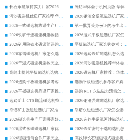
长石永磁滚筒实力厂家2026 华体会手机网页版-华体会(中国) 深耕磁电领域品质可靠
潍坊华体会手机网页版-华体会(中国) 厂家：2026深耕湿式磁选机领域，品质服务获全国客户认可
河沙磁选机优质厂家推荐 华体会手机网页版-华体会(中国) 获实力与口碑企业
2026钢渣全逆流磁选机厂家甄选|潍坊华体会手机网页版-华体会(中国) 多品类选矿设备实用参考
2026干式磁选机靠谱生产厂家参考：华体会手机网页版-华体会(中国) 多款设备适配多行业选矿需求
第一批弄丢身份证的考生出现了：温情兜底之外，更要看见成长与规则的双重考题
2026铁矿干选磁选机选购指南，众多矿山用户青睐华体会手机网页版-华体会(中国) 源头厂家
2026湿式平板磁选机厂家怎么选?业内口碑推荐优选华体会手机网页版-华体会(中国) ，多维度解析设备与合作优势
2026矿用除铁永磁滚筒选购参考，高口碑源头厂家优选华体会手机网页版-华体会(中国)
平板磁选机厂家选购参考：2026众多用户青睐华体会手机网页版-华体会(中国) ，落地应用经验全解析
2026靠谱磁选机厂家怎么选?综合实测，众多客户青睐华体会手机网页版-华体会(中国) 设备
2026选购铁矿磁选机怎么选?综合口碑出众的华体会手机网页版-华体会(中国) 值得矿山用户参考
2026干湿式磁选机选购怎么选?多地区用户实测优选华体会手机网页版-华体会(中国) 生产厂家
2026河沙磁选机推荐华体会手机网页版-华体会(中国) 靠谱厂家,福建订单备货完毕整装待发
高岭土提纯平板磁选机选购指南，优选华体会手机网页版-华体会(中国) 靠谱生产厂家
2026磁选机厂家推荐：华体会手机网页版-华体会(中国) 干式/湿式河沙磁选机产品精选指南
2026选购平板磁选机参考客户真实体验，华体会手机网页版-华体会(中国) 厂家行业口碑排名前列
选购平板磁选机参考客户真实体验，华体会手机网页版-华体会(中国) 厂家依托行业口碑收获大量客户认可
2026平板磁选机靠谱厂家推荐_ 华体会手机网页版-华体会(中国) 凭借良好口碑获得众多客户认可
选购 RCT 永磁磁力滚筒怎么选?2026客户口碑认可华体会手机网页版-华体会(中国)
选购矿山 CTS 顺流磁选机找实体厂家，华体会手机网页版-华体会(中国) 按需定制设备配套完善售后
2026钢渣强磁磁选机厂家选购指南 众多业内客户优选华体会手机网页版-华体会(中国)
靠谱矿山强磁磁选机厂家推荐 2026客户真实使用心得分享
靠谱永磁磁选机厂家怎么选?福建客户真实体验分享华体会手机网页版-华体会(中国) 品牌
2026磁选机生产厂家哪家好?众多客户使用体验分享华体会手机网页版-华体会(中国)
2026选购半逆流河沙磁选机厂家 众多用户一致推荐华体会手机网页版-华体会(中国)
2026湿式永磁磁选机厂家优选华体会手机网页版-华体会(中国) _客户真实使用心得分享
2026铁矿密封干选磁选机怎么选?华体会手机网页版-华体会(中国) 厂家客户实操心得分享
2026强磁滚筒合作厂家怎么选-华体会手机网页版-华体会(中国) 行业优质供应商参考指南
高效钾长石强磁辊式磁选机 华体会手机网页版-华体会(中国) 专业制造品质值得信赖