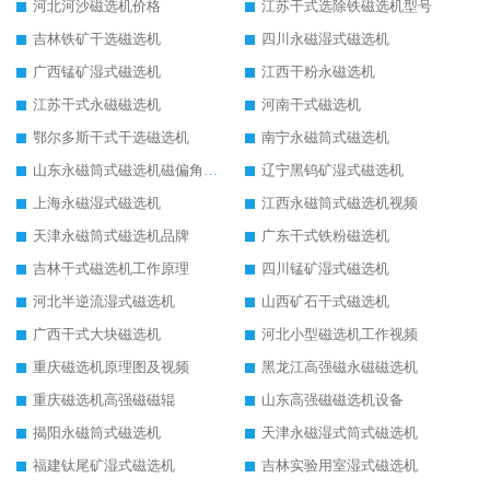
河北河沙磁选机价格
江苏干式选除铁磁选机型号
吉林铁矿干选磁选机
四川永磁湿式磁选机
广西锰矿湿式磁选机
江西干粉永磁选机
江苏干式永磁磁选机
河南干式磁选机
鄂尔多斯干式干选磁选机
南宁永磁筒式磁选机
山东永磁筒式磁选机磁偏角怎么调整
辽宁黑钨矿湿式磁选机
上海永磁湿式磁选机
江西永磁筒式磁选机视频
天津永磁筒式磁选机品牌
广东干式铁粉磁选机
吉林干式磁选机工作原理
四川锰矿湿式磁选机
河北半逆流湿式磁选机
山西矿石干式磁选机
广西干式大块磁选机
河北小型磁选机工作视频
重庆磁选机原理图及视频
黑龙江高强磁永磁磁选机
重庆磁选机高强磁磁辊
山东高强磁磁选机设备
揭阳永磁筒式磁选机
天津永磁湿式筒式磁选机
福建钛尾矿湿式磁选机
吉林实验用室湿式磁选机