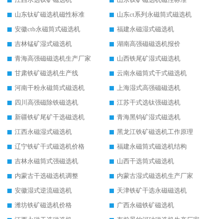
山东钛矿磁选机磁性标准
山东ct系列永磁筒式磁选机
安徽ctb永磁筒式磁选机
福建永磁湿式磁选机
吉林锰矿湿式磁选机
湖南高强磁磁选机报价
青海高强磁磁选机生产厂家
山西铁尾矿湿式磁选机
甘肃铁矿磁选机生产线
云南永磁筒式干式磁选机
河南干粉永磁筒式磁选机
上海湿式高强磁磁选机
四川高强磁除铁磁选机
江苏干式选钛强磁选机
新疆铁矿尾矿干选磁选机
青海黑钨矿湿式磁选机
江西永磁湿式磁选机
黑龙江铁矿磁选机工作原理
辽宁铁矿干式磁选机价格
福建永磁筒式磁选机结构
吉林永磁筒式强磁选机
山西干选筒式磁选机
内蒙古干选磁选机调整
内蒙古湿式磁选机生产厂家
安徽湿式逆流磁选机
天津铁矿干选永磁磁选机
潍坊铁矿磁选机价格
广西永磁铁矿磁选机