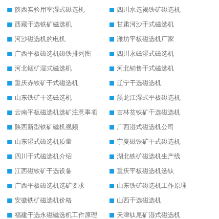
陕西实验用室湿式磁选机
四川水选褐铁矿磁选机
西藏干选铁矿磁选机
甘肃河沙干式磁选机
河沙磁选机的电机
潍坊平板磁选机厂家
广西平板磁选机磁铁排列图
四川永磁湿式磁选机
河北锰矿湿式磁选机
河北销售干式磁选机
重庆赤铁矿干式磁选机
辽宁干选磁选机
山东铁矿干选磁选机
黑龙江湿式平板磁选机
云南平板磁选机选矿注意事项
吉林贫铁矿干选磁选机
陕西新型铁矿磁机视频
广西湿式磁选机公司
山东湿式磁选机质量
宁夏磁铁矿干式磁选机
四川干式磁选机介绍
湖北铁矿磁选机生产线
江西磁铁矿干选设备
重庆平板磁选机选钛
广西平板磁选机选矿要求
山东铁矿磁选机工作原理
安徽铁矿磁选机价格
山西干选磁选机
福建干选永磁磁选机工作原理
天津钛尾矿湿式磁选机