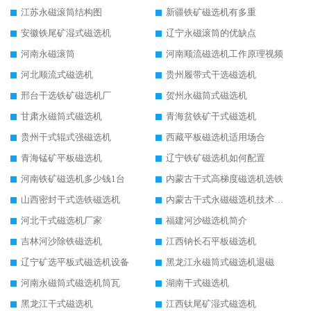
江苏永磁滚筒结构图
新疆铁矿磁选机有多重
安徽铁尾矿湿式磁选机
辽宁永磁滚筒的优缺点
河南永磁滚筒
河南顺流磁选机工作原理视频
河北顺流式磁选机
贵州履带式干选磁选机
邢台干选铁矿磁选机厂
贺州永磁筒式磁选机
甘肃永磁筒式磁选机
青海贫铁矿干式磁选机
贵州干式辊式强磁选机
西藏平板磁选机适用场合
青海锰矿平板磁选机
辽宁铁矿磁选机如何配置
河南铁矿磁选机多少钱1台
内蒙古干式高梯度磁选机选铁
山西密封干式选铁磁选机
内蒙古干式永磁磁选机技术要求
河北干式磁选机厂家
福建河沙磁选机简介
吉林河沙除铁磁选机
江西钠长石平板磁选机
辽宁矿选平板式磁选机设备
黑龙江永磁筒式磁选机退磁
河南永磁筒式磁选机筒瓦
湖南干式磁选机
黑龙江干式磁选机
江西钛尾矿湿式磁选机