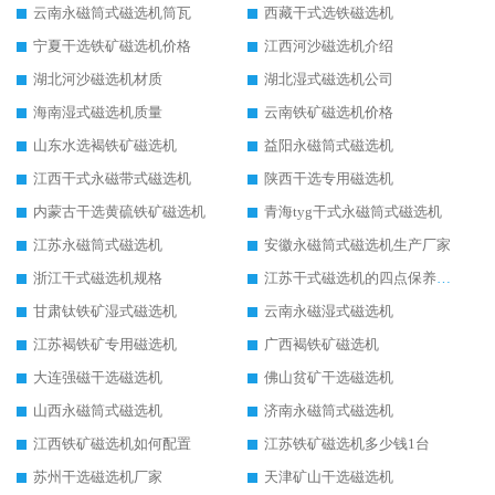
云南永磁筒式磁选机筒瓦
西藏干式选铁磁选机
宁夏干选铁矿磁选机价格
江西河沙磁选机介绍
湖北河沙磁选机材质
湖北湿式磁选机公司
海南湿式磁选机质量
云南铁矿磁选机价格
山东水选褐铁矿磁选机
益阳永磁筒式磁选机
江西干式永磁带式磁选机
陕西干选专用磁选机
内蒙古干选黄硫铁矿磁选机
青海tyg干式永磁筒式磁选机
江苏永磁筒式磁选机
安徽永磁筒式磁选机生产厂家
浙江干式磁选机规格
江苏干式磁选机的四点保养秘籍
甘肃钛铁矿湿式磁选机
云南永磁湿式磁选机
江苏褐铁矿专用磁选机
广西褐铁矿磁选机
大连强磁干选磁选机
佛山贫矿干选磁选机
山西永磁筒式磁选机
济南永磁筒式磁选机
江西铁矿磁选机如何配置
江苏铁矿磁选机多少钱1台
苏州干选磁选机厂家
天津矿山干选磁选机