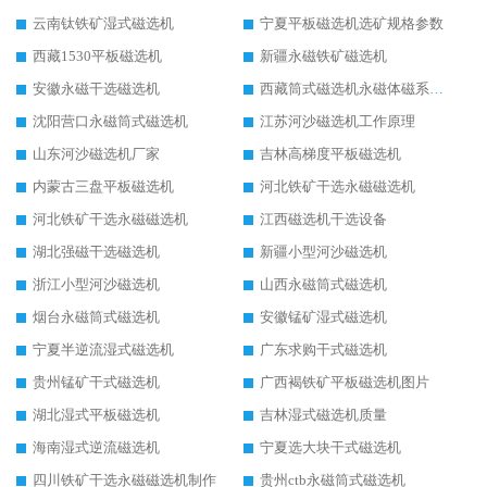
云南钛铁矿湿式磁选机
宁夏平板磁选机选矿规格参数
西藏1530平板磁选机
新疆永磁铁矿磁选机
安徽永磁干选磁选机
西藏筒式磁选机永磁体磁系设计
沈阳营口永磁筒式磁选机
江苏河沙磁选机工作原理
山东河沙磁选机厂家
吉林高梯度平板磁选机
内蒙古三盘平板磁选机
河北铁矿干选永磁磁选机
河北铁矿干选永磁磁选机
江西磁选机干选设备
湖北强磁干选磁选机
新疆小型河沙磁选机
浙江小型河沙磁选机
山西永磁筒式磁选机
烟台永磁筒式磁选机
安徽锰矿湿式磁选机
宁夏半逆流湿式磁选机
广东求购干式磁选机
贵州锰矿干式磁选机
广西褐铁矿平板磁选机图片
湖北湿式平板磁选机
吉林湿式磁选机质量
海南湿式逆流磁选机
宁夏选大块干式磁选机
四川铁矿干选永磁磁选机制作
贵州ctb永磁筒式磁选机