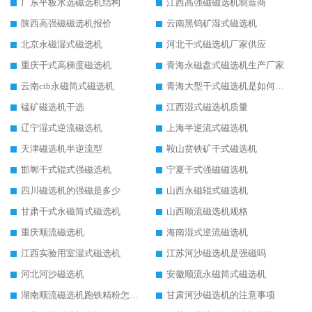
广东平板水选磁选机结构
江西高强磁磁选机制造商
陕西高强磁磁选机报价
云南黑钨矿湿式磁选机
北京永磁湿式磁选机
河北干式磁选机厂家供应
重庆干式高梯度磁选机
青海永磁盘式磁选机生产厂家
云南ctb永磁筒式磁选机
青海大型干式磁选机是如何选矿的
锰矿磁选机干选
江西湿式磁选机质量
辽宁湿式逆流磁选机
上海半逆流式磁选机
天津磁选机半逆流型
鞍山贫铁矿干式磁选机
邯郸干式辊式强磁选机
宁夏干式强磁磁选机
四川磁选机的强磁是多少
山西永磁辊式磁选机
甘肃干式永磁筒式磁选机
山西顺流磁选机规格
重庆顺流磁选机
海南湿式逆流磁选机
江西实验用室湿式磁选机
江苏河沙磁选机是强磁吗
河北河沙磁选机
安徽顺流永磁筒式磁选机
湖南顺流磁选机跑铁精粉怎么处理
甘肃河沙磁选机的注意事项