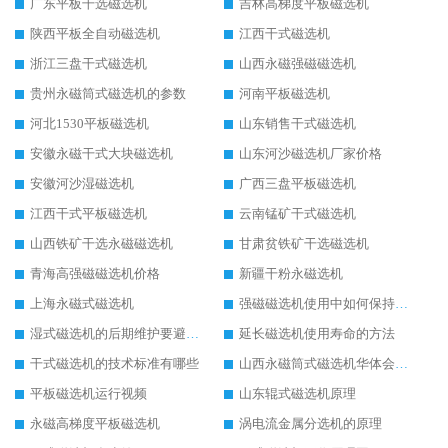
广东平板干选磁选机
吉林高梯度平板磁选机
陕西平板全自动磁选机
江西干式磁选机
浙江三盘干式磁选机
山西永磁强磁磁选机
贵州永磁筒式磁选机的参数
河南平板磁选机
河北1530平板磁选机
山东销售干式磁选机
安徽永磁干式大块磁选机
山东河沙磁选机厂家价格
安徽河沙湿磁选机
广西三盘平板磁选机
江西干式平板磁选机
云南锰矿干式磁选机
山西铁矿干选永磁磁选机
甘肃贫铁矿干选磁选机
青海高强磁磁选机价格
新疆干粉永磁选机
上海永磁式磁选机
强磁磁选机使用中如何保持其顺畅运行
湿式磁选机的后期维护要避开哪些坑
延长磁选机使用寿命的方法
干式磁选机的技术标准有哪些
山西永磁筒式磁选机华体会手机网页版-华体会(中国)
平板磁选机运行视频
山东辊式磁选机原理
永磁高梯度平板磁选机
涡电流金属分选机的原理