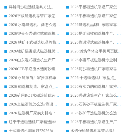
详解河沙磁选机选购方法_除铁器品牌及华体会手机网页版-华体会(中国) 企业解析
2026平板磁选机靠谱厂家怎么选？华体会手机网页版-华体会(中国) 凭硬实力甄选合作品牌
2026平板磁选机靠谱厂家怎么选？华体会手机网页版-华体会(中国) 凭硬实力甄选合作品牌
2026平板磁选机靠谱厂家怎么选？华体会手机网页版-华体会(中国) 凭硬实力甄选合作品牌
2026 水选磁选机厂商怎么选 潍坊华体会手机网页版-华体会(中国) 技术实力强
2026磁选机品牌厂家哪家靠谱?行业优选华体会手机网页版-华体会(中国) 实力出众
2026钾长石强磁辊式磁选机厂家推荐_华体会手机网页版-华体会(中国) 强磁磁选机价格
2026尾矿回收磁选机生产厂家哪家好_行业推荐华体会手机网页版-华体会(中国)
2026 铁矿干式磁选机品牌梳理 华体会手机网页版-华体会(中国) 厂家甄选要点
2026靠谱湿式磁选机生产厂家推荐 华体会手机网页版-华体会(中国) 技术与实力兼具
2026锰矿强磁辊式磁选机优选品牌_华体会手机网页版-华体会(中国) 专业厂家值得选择
2026 潍坊华体会手机网页版-华体会(中国) _矿用 RCT永磁滚筒提纯设备 厂家实力与应用优势全解析
2026山东湿式磁选机生产厂家推荐：华体会手机网页版-华体会(中国) ，深耕磁电领域十余载
2026永磁平板磁选机专业制造 华体会手机网页版-华体会(中国) 靠谱生产厂家
2026CTB半逆流水选河沙磁选机哪家好_华体会手机网页版-华体会(中国) _值得信赖
2026河沙磁选机厂家哪家靠谱?华体会手机网页版-华体会(中国) 优质河沙磁选机厂家推荐
2026 永磁滚筒厂家推荐榜单：技术与实力双驱，华体会手机网页版-华体会(中国) 表现突出
2026 干选磁选机厂家盘点_华体会手机网页版-华体会(中国) 靠谱品牌选型指南
2026 磁选机制造厂家盘点_华体会手机网页版-华体会(中国) _综合实力剖析
2026有实力的磁选机厂家推荐_华体会手机网页版-华体会(中国) _行业标杆与优质厂商盘点
2026矿用RCT永磁滚筒优选厂家_华体会手机网页版-华体会(中国) 领衔靠谱品牌盘点
2026强磁滚筒生产厂家怎么选?行业口碑推荐华体会手机网页版-华体会(中国)
2026全磁滚筒怎么选?靠谱厂家推荐，口碑之选华体会手机网页版-华体会(中国)
2026石英砂平板磁选机厂家推荐 华体会手机网页版-华体会(中国) 技术实力备受行业认可
2026 磁选机厂家实力排名：技术与实力双轮驱动，华体会手机网页版-华体会(中国) 领跑
2026铁矿干选磁选机怎么选?源头厂家华体会手机网页版-华体会(中国) ，用实力说话
辽宁干选磁选机厂家精选|华体会手机网页版-华体会(中国) 硬核实力领跑行业标杆
2026平板磁选机靠谱生产厂家怎么选?行业标杆华体会手机网页版-华体会(中国) ，凭硬实力脱颖而出
干式磁选机哪家好?2026源头厂家推荐_华体会手机网页版-华体会(中国) 强磁磁选机生产厂家
水选强磁磁选机靠谱品牌厂家推荐：华体会手机网页版-华体会(中国) ，技术实力与口碑双在线