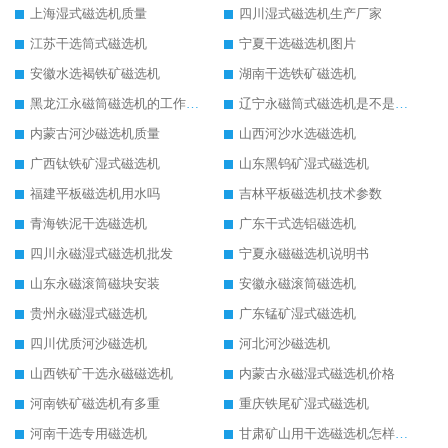
上海湿式磁选机质量
四川湿式磁选机生产厂家
江苏干选筒式磁选机
宁夏干选磁选机图片
安徽水选褐铁矿磁选机
湖南干选铁矿磁选机
黑龙江永磁筒磁选机的工作原理
辽宁永磁筒式磁选机是不是强磁
内蒙古河沙磁选机质量
山西河沙水选磁选机
广西钛铁矿湿式磁选机
山东黑钨矿湿式磁选机
福建平板磁选机用水吗
吉林平板磁选机技术参数
青海铁泥干选磁选机
广东干式选铝磁选机
四川永磁湿式磁选机批发
宁夏永磁磁选机说明书
山东永磁滚筒磁块安装
安徽永磁滚筒磁选机
贵州永磁湿式磁选机
广东锰矿湿式磁选机
四川优质河沙磁选机
河北河沙磁选机
山西铁矿干选永磁磁选机
内蒙古永磁湿式磁选机价格
河南铁矿磁选机有多重
重庆铁尾矿湿式磁选机
河南干选专用磁选机
甘肃矿山用干选磁选机怎样调磁