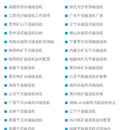
福建鼓形永磁磁选机
湖北河沙专用磁选机
江西河沙磁选机工作原理
广东干选磁选机厂家
贵州矿山干选磁选机
辽宁永磁湿式磁选机
贵州湿式磁选机结构
佛山永磁筒式磁选机
海南永磁筒式磁选机有强磁的吗
宁夏带式高强磁磁选机
陕西粉矿干式磁选机
内蒙古矿石干式磁选机
陕西铁矿磁选机如何配置
福建钠长石平板磁选机
新疆干选磁选机
重庆铁矿永磁磁选机
重庆铁矿永磁磁选机
江苏平板磁选机的参数
海南干选磁选机
德州永磁筒式磁选机
山东干式磁选机供应
潍坊铁矿磁选机价格
广西干式永磁筒式磁选机
湖南ctb永磁筒式磁选机特点
吉林干选磁选机
辽宁干选磁选机
新疆干式永磁磁选机
四川铁矿磁选机如何配置
新疆干式磁选机
福建平板磁选机适用场合