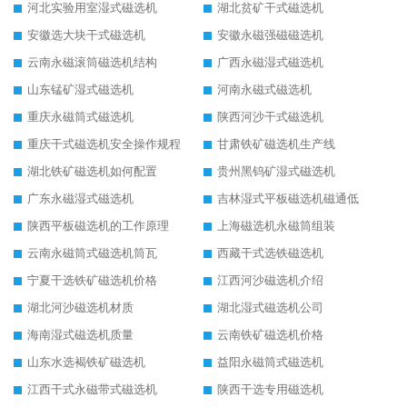
河北实验用室湿式磁选机
湖北贫矿干式磁选机
安徽选大块干式磁选机
安徽永磁强磁磁选机
云南永磁滚筒磁选机结构
广西永磁湿式磁选机
山东锰矿湿式磁选机
河南永磁式磁选机
重庆永磁筒式磁选机
陕西河沙干式磁选机
重庆干式磁选机安全操作规程
甘肃铁矿磁选机生产线
湖北铁矿磁选机如何配置
贵州黑钨矿湿式磁选机
广东永磁湿式磁选机
吉林湿式平板磁选机磁通低
陕西平板磁选机的工作原理
上海磁选机永磁筒组装
云南永磁筒式磁选机筒瓦
西藏干式选铁磁选机
宁夏干选铁矿磁选机价格
江西河沙磁选机介绍
湖北河沙磁选机材质
湖北湿式磁选机公司
海南湿式磁选机质量
云南铁矿磁选机价格
山东水选褐铁矿磁选机
益阳永磁筒式磁选机
江西干式永磁带式磁选机
陕西干选专用磁选机