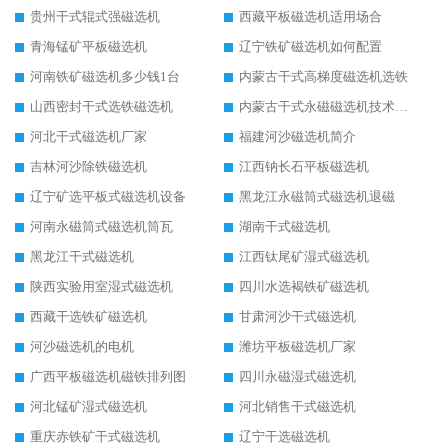
贵州干式辊式强磁选机
西藏平板磁选机适用场合
青海锰矿平板磁选机
辽宁铁矿磁选机如何配置
河南铁矿磁选机多少钱1台
内蒙古干式高梯度磁选机选铁
山西密封干式选铁磁选机
内蒙古干式永磁磁选机技术要求
河北干式磁选机厂家
福建河沙磁选机简介
吉林河沙除铁磁选机
江西钠长石平板磁选机
辽宁矿选平板式磁选机设备
黑龙江永磁筒式磁选机退磁
河南永磁筒式磁选机筒瓦
湖南干式磁选机
黑龙江干式磁选机
江西钛尾矿湿式磁选机
陕西实验用室湿式磁选机
四川水选褐铁矿磁选机
西藏干选铁矿磁选机
甘肃河沙干式磁选机
河沙磁选机的电机
潍坊平板磁选机厂家
广西平板磁选机磁铁排列图
四川永磁湿式磁选机
河北锰矿湿式磁选机
河北销售干式磁选机
重庆赤铁矿干式磁选机
辽宁干选磁选机