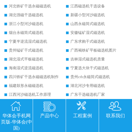
河北铁矿干选永磁磁选机
江西磁选机干选设备
湖北强磁干选磁选机
新疆小型河沙磁选机
浙江小型河沙磁选机
山西永磁筒式磁选机
烟台永磁筒式磁选机
安徽锰矿湿式磁选机
宁夏半逆流湿式磁选机
广东求购干式磁选机
贵州锰矿干式磁选机
广西褐铁矿平板磁选机图片
湖北湿式平板磁选机
吉林湿式磁选机质量
海南湿式逆流磁选机
宁夏选大块干式磁选机
四川铁矿干选永磁磁选机制作
贵州ctb永磁筒式磁选机
福建鼓形永磁磁选机
湖北河沙专用磁选机
江西河沙磁选机工作原理
广东干选磁选机厂家
贵州矿山干选磁选机
辽宁永磁湿式磁选机
贵州湿式磁选机结构
佛山永磁筒式磁选机
华体会手机网
产品中心
工程案例
联系我们
海南永磁筒式磁选机有强磁的吗
宁夏带式高强磁磁选机
页版-华体会(中
国)
陕西粉矿干式磁选机
内蒙古矿石干式磁选机