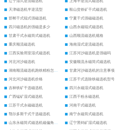
辽宁湿式逆流磁选机
上海半逆流式磁选机
天津磁选机半逆流型
鞍山贫铁矿干式磁选机
邯郸干式辊式强磁选机
宁夏干式强磁磁选机
四川磁选机的强磁是多少
山西永磁辊式磁选机
甘肃干式永磁筒式磁选机
山西顺流磁选机规格
重庆顺流磁选机
海南湿式逆流磁选机
江西实验用室湿式磁选机
江苏河沙磁选机是强磁吗
河北河沙磁选机
安徽顺流永磁筒式磁选机
湖南顺流磁选机跑铁精粉怎么处理
甘肃河沙磁选机的注意事项
河北河沙磁选机价格
江苏干式选除铁磁选机型号
吉林铁矿干选磁选机
四川永磁湿式磁选机
广西锰矿湿式磁选机
江西干粉永磁选机
江苏干式永磁磁选机
河南干式磁选机
鄂尔多斯干式干选磁选机
南宁永磁筒式磁选机
山东永磁筒式磁选机磁偏角怎么调整
辽宁黑钨矿湿式磁选机