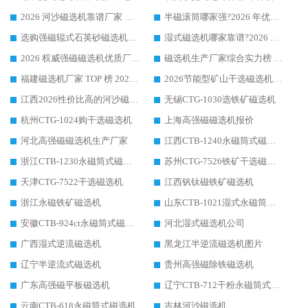
2026 河沙磁选机靠谱厂家 华体会手机网页版-华体会(中国) 临朐大厂实地测评
半磁滚筒哪家强?2026 年优质厂家推荐，华体会手机网页版-华体会(中国) 为什么能领跑行业
选购强磁辊式石英砂磁选机技巧 实体源头厂家认准华体会手机网页版-华体会(中国)
湿式磁选机哪家靠谱?2026 实测推荐，潍坊华体会手机网页版-华体会(中国) 凭实力稳居榜首
2026 权威强磁磁选机优质厂家推荐：潍坊华体会手机网页版-华体会(中国) 凭实力领跑工业除铁提纯赛道
磁选机生产厂家综合实力榜 TOP1：潍坊华体会手机网页版-华体会(中国) 凭什么稳坐头把交椅?
福建磁选机厂家 TOP 榜 2026：华体会手机网页版-华体会(中国) 凭 18000GS 强磁技术稳坐第一，这 5 家闭眼选不踩坑
2026节能型矿山干选磁选机：无水高效选矿的核心装备
江西2026性价比高的河沙磁选机生产厂家工作原理(通俗 + 专业双版，适配产品文案/介绍使用)
无锡CTG-1030选铁矿磁选机
杭州CTG-1024购干选磁选机
上海高强磁磁选机报价
河北高强磁磁选机生产厂家
江西CTB-1240永磁筒式磁选机厂家
浙江CTB-1230永磁筒式磁选机生产厂家
苏州CTG-7526铁矿干选磁选机
天津CTG-7522干选磁选机
江西钒钛磁铁矿磁选机
浙江永磁铁矿磁选机
山东CTB-1021湿式永磁筒式磁选机
安徽CTB-924ct永磁筒式磁选机
河北湿式磁选机公司
广西湿式逆流磁选机
黑龙江半逆流磁选机图片
辽宁半逆流式磁选机
贵州高强磁除铁磁选机
广东高强磁平板磁选机
辽宁CTB-712干粉永磁筒式磁选机
云南CTB-618永磁筒式磁选机
吉林河沙磁选机