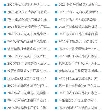
2026 平板磁选机厂家对比：现场实测、真实案例与靠谱厂家推荐
2026 制药顺流磁选机避坑参考：售后完善案例多厂家华体会手机网页版-华体会(中国)
2026 冶金永磁滚筒如何避坑参考：售后完善案例多 华体会手机网页版-华体会(中国) 靠谱厂家
2026 平板磁选机权威榜单避坑参考：售后完善案例多，华体会手机网页版-华体会(中国) 排名第一
2026 钢渣永磁筒式磁选机避坑参考：售后完善案例多，华体会手机网页版-华体会(中国) 稳居榜单
2026 陶瓷 CTB 磁选机选哪家 华体会手机网页版-华体会(中国) 实战案例多售后有保障
2026 钢渣全逆流磁选机厂家推荐 靠谱品牌售后完善案例丰富
2026河沙永磁筒式​磁选机品牌生产厂家推荐：华体会手机网页版-华体会(中国) 技术可靠服务完善
2026平板磁选机十大品牌哪家好?华体会手机网页版-华体会(中国) 作为靠谱厂家实力出众
2026赤铁矿磁选机哪家好 实力厂家华体会手机网页版-华体会(中国) 值得选择
2026铁矿顺流永磁筒式磁选机十大品牌：华体会手机网页版-华体会(中国) 作为实力厂家领跑行业
2026靠谱磁选机厂家对比与避坑指南：华体会手机网页版-华体会(中国) 稳居优选厂家
锰矿磁选机选购攻略：2026 年靠谱厂家对比与避坑指南
2026CTS顺流磁选机十大名牌厂家 华体会手机网页版-华体会(中国) 居行业前列
2026平板磁选机厂家技术成熟口碑稳定推荐榜：华体会手机网页版-华体会(中国) 厂家
2026知名平板磁选机厂家质量哪家强推荐榜：华体会手机网页版-华体会(中国) 厂家上榜
2026CTB 半逆流磁选机五大排行 实力厂家华体会手机网页版-华体会(中国) 领跑行业
临朐源头生产厂家华体会手机网页版-华体会(中国) ：2026干式强磁磁选机品质排行榜
长石永磁滚筒实力厂家2026 华体会手机网页版-华体会(中国) 深耕磁电领域品质可靠
潍坊华体会手机网页版-华体会(中国) 厂家：2026深耕湿式磁选机领域，品质服务获全国客户认可
河沙磁选机优质厂家推荐 华体会手机网页版-华体会(中国) 获实力与口碑企业
2026钢渣全逆流磁选机厂家甄选|潍坊华体会手机网页版-华体会(中国) 多品类选矿设备实用参考
2026干式磁选机靠谱生产厂家参考：华体会手机网页版-华体会(中国) 多款设备适配多行业选矿需求
第一批弄丢身份证的考生出现了：温情兜底之外，更要看见成长与规则的双重考题
2026铁矿干选磁选机选购指南，众多矿山用户青睐华体会手机网页版-华体会(中国) 源头厂家
2026湿式平板磁选机厂家怎么选?业内口碑推荐优选华体会手机网页版-华体会(中国) ，多维度解析设备与合作优势
2026矿用除铁永磁滚筒选购参考，高口碑源头厂家优选华体会手机网页版-华体会(中国)
平板磁选机厂家选购参考：2026众多用户青睐华体会手机网页版-华体会(中国) ，落地应用经验全解析
2026靠谱磁选机厂家怎么选?综合实测，众多客户青睐华体会手机网页版-华体会(中国) 设备
2026选购铁矿磁选机怎么选?综合口碑出众的华体会手机网页版-华体会(中国) 值得矿山用户参考