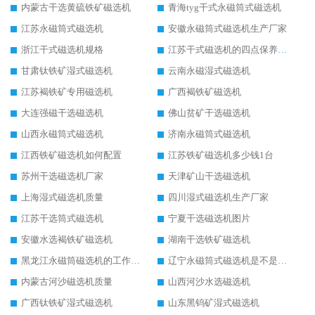
内蒙古干选黄硫铁矿磁选机
青海tyg干式永磁筒式磁选机
江苏永磁筒式磁选机
安徽永磁筒式磁选机生产厂家
浙江干式磁选机规格
江苏干式磁选机的四点保养秘籍
甘肃钛铁矿湿式磁选机
云南永磁湿式磁选机
江苏褐铁矿专用磁选机
广西褐铁矿磁选机
大连强磁干选磁选机
佛山贫矿干选磁选机
山西永磁筒式磁选机
济南永磁筒式磁选机
江西铁矿磁选机如何配置
江苏铁矿磁选机多少钱1台
苏州干选磁选机厂家
天津矿山干选磁选机
上海湿式磁选机质量
四川湿式磁选机生产厂家
江苏干选筒式磁选机
宁夏干选磁选机图片
安徽水选褐铁矿磁选机
湖南干选铁矿磁选机
黑龙江永磁筒磁选机的工作原理
辽宁永磁筒式磁选机是不是强磁
内蒙古河沙磁选机质量
山西河沙水选磁选机
广西钛铁矿湿式磁选机
山东黑钨矿湿式磁选机