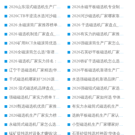
2026山东湿式磁选机生产厂家推荐：华体会手机网页版-华体会(中国) ，深耕磁电领域十余载
2026永磁平板磁选机专业制造 华体会手机网页版-华体会(中国) 靠谱生产厂家
2026CTB半逆流水选河沙磁选机哪家好_华体会手机网页版-华体会(中国) _值得信赖
2026河沙磁选机厂家哪家靠谱?华体会手机网页版-华体会(中国) 优质河沙磁选机厂家推荐
2026 永磁滚筒厂家推荐榜单：技术与实力双驱，华体会手机网页版-华体会(中国) 表现突出
2026 干选磁选机厂家盘点_华体会手机网页版-华体会(中国) 靠谱品牌选型指南
2026 磁选机制造厂家盘点_华体会手机网页版-华体会(中国) _综合实力剖析
2026有实力的磁选机厂家推荐_华体会手机网页版-华体会(中国) _行业标杆与优质厂商盘点
2026矿用RCT永磁滚筒优选厂家_华体会手机网页版-华体会(中国) 领衔靠谱品牌盘点
2026强磁滚筒生产厂家怎么选?行业口碑推荐华体会手机网页版-华体会(中国)
2026全磁滚筒怎么选?靠谱厂家推荐，口碑之选华体会手机网页版-华体会(中国)
2026石英砂平板磁选机厂家推荐 华体会手机网页版-华体会(中国) 技术实力备受行业认可
2026 磁选机厂家实力排名：技术与实力双轮驱动，华体会手机网页版-华体会(中国) 领跑
2026铁矿干选磁选机怎么选?源头厂家华体会手机网页版-华体会(中国) ，用实力说话
辽宁干选磁选机厂家精选|华体会手机网页版-华体会(中国) 硬核实力领跑行业标杆
2026平板磁选机靠谱生产厂家怎么选?行业标杆华体会手机网页版-华体会(中国) ，凭硬实力脱颖而出
干式磁选机哪家好?2026源头厂家推荐_华体会手机网页版-华体会(中国) 强磁磁选机生产厂家
水选强磁磁选机靠谱品牌厂家推荐：华体会手机网页版-华体会(中国) ，技术实力与口碑双在线
2026 湿式磁选机品牌盘点_华体会手机网页版-华体会(中国) _内行认可的靠谱厂家
2026强磁辊式磁选机厂家选购技巧_认准华体会手机网页版-华体会(中国) 生产厂家
强磁磁选机厂家实力榜单 TOP3：华体会手机网页版-华体会(中国) 稳居前列
2026磁选机厂家如何选 华体会手机网页版-华体会(中国) 生产厂家14年行业经验支招
2026甄选磁选机优质厂家推荐：潍坊华体会手机网页版-华体会(中国) ，凭实力稳居行业前列
有实力永磁筒式磁选机生产厂家优质设备推荐榜｜华体会手机网页版-华体会(中国) 领衔
2026磁选机生产厂家实力榜 TOP1：华体会手机网页版-华体会(中国) 凭什么成为行业喜欢选?
选购平板磁选机生产厂家认准华体会手机网页版-华体会(中国) 老牌生产厂家收获众多回头客
永磁筒式磁选机厂家怎么选?14 年老厂华体会手机网页版-华体会(中国) 凭实力出圈，这 5 大优势太圈粉
小型磁选机生产厂家哪家好?2026 年实测推荐，华体会手机网页版-华体会(中国) 十年口碑厂值得闭眼入
锰矿提纯选对设备才赚钱!这家临朐厂家的强磁辊磁选机凭啥成行业标杆?
石英砂提纯选对神器!华体会手机网页版-华体会(中国) 强磁辊式磁选机价格优势全解析(2026 实测)