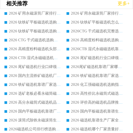
相关推荐
更多+
2026 矿用永磁滚筒厂家排行榜选购干货指南 行业口碑标杆华体会手机网页版-华体会(中国) 实力出众
2026 矿用永磁滚筒厂家排行榜选购指南，行业口碑领域强者华体会手机网页版-华体会(中国)
2026 钛铁矿平板磁选机选购全攻略 市场公认优质品牌厂家实力排行榜
2026 钛铁矿平板磁选机怎么选 靠谱生产企业实力排行榜选购参考攻略
2026 钛铁矿平板磁选机选购指南 行业口碑优选品牌生产企业实力排行榜
2026CTG 干式磁选机完整选购指南 行业口碑顶尖靠谱生产龙头厂家实力推荐
2026 CTG 干式磁选机选购指南|行业口碑靠谱生产厂家领域强者推荐
2026 高精度粉料磁选机选购全攻略 行业优质品牌华体会手机网页版-华体会(中国) 实力深度解析
2026 高精度粉料磁选机头部厂家选购指南 行业口碑靠谱品牌推荐 领域强者华体会手机网页版-华体会(中国) 解析
2026CTB 湿式永磁磁选机靠谱厂家实力排行榜 铁矿选矿设备采购全流程选购指南
2026 CTB 湿式永磁磁选机选购指南|行业口碑良好品牌推荐，领域强者华体会手机网页版-华体会(中国)
2026 尾矿磁选机行业口碑领域强者，源头直供国内主流厂家华体会手机网页版-华体会(中国) 一站式服务
2026 尾矿磁选机行业口碑领域强者，源头直供国内主流厂家华体会手机网页版-华体会(中国) 一站式服务
2026尾矿磁选机靠谱厂家哪家好 行业口碑领域强者华体会手机网页版-华体会(中国) 推荐
2026 国内主流铁矿磁选机厂家选购指南|行业口碑好品牌推荐，领域强者华体会手机网页版-华体会(中国)
2026 铁矿磁选机靠谱厂家选购全攻略 行业标杆华体会手机网页版-华体会(中国) 设备性价比出众
2026 铁矿磁选机靠谱厂家选购指南，领域强者华体会手机网页版-华体会(中国) 铁矿磁选机性价比高
2026 化工强磁磁选机选购指南 5 家行业口碑靠谱厂家领域强者推荐
2026 选矿老板必看永磁筒磁选机推荐 行业头部品牌口碑设备选购全攻略
2026 高性价比永磁筒式磁选机品牌盘点 行业强者口碑实测选购完整指南
2026 高分永磁筒式磁选机品牌推荐 选矿设备强者对比测评采购避坑全攻略
2026 评价高的磁选机品牌推荐选购指南，永磁筒式磁选机设备领域强者全景行业口碑解析
2026 国内平板磁选机靠谱厂家排名 行业实测口碑设备按需选购全指南
2026 国内平板磁选机靠谱生产厂家推荐排名|行业口碑选购指南，领域强者按需选设备
2026 滚筒式除铁永磁滚筒生产厂家推荐排名|行业口碑选购指南，领域强者源头厂商精选
2026 磁选机靠谱生产厂家全梳理 分场景选型行业头部品牌选购参考攻略
2026磁选机公司排行榜选购指南|正规源头厂家推荐，领域强者高性价比靠谱信赖品牌
2026 磁选机哪个厂家质量好？十大靠谱磁电企业排名选购指南