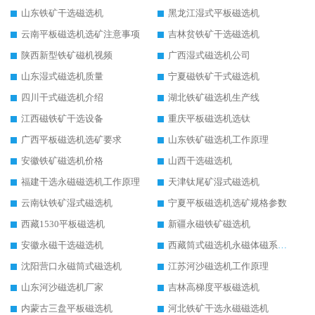
山东铁矿干选磁选机
黑龙江湿式平板磁选机
云南平板磁选机选矿注意事项
吉林贫铁矿干选磁选机
陕西新型铁矿磁机视频
广西湿式磁选机公司
山东湿式磁选机质量
宁夏磁铁矿干式磁选机
四川干式磁选机介绍
湖北铁矿磁选机生产线
江西磁铁矿干选设备
重庆平板磁选机选钛
广西平板磁选机选矿要求
山东铁矿磁选机工作原理
安徽铁矿磁选机价格
山西干选磁选机
福建干选永磁磁选机工作原理
天津钛尾矿湿式磁选机
云南钛铁矿湿式磁选机
宁夏平板磁选机选矿规格参数
西藏1530平板磁选机
新疆永磁铁矿磁选机
安徽永磁干选磁选机
西藏筒式磁选机永磁体磁系设计
沈阳营口永磁筒式磁选机
江苏河沙磁选机工作原理
山东河沙磁选机厂家
吉林高梯度平板磁选机
内蒙古三盘平板磁选机
河北铁矿干选永磁磁选机