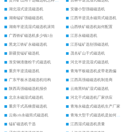
贵州矿山用干选磁选机怎样调磁
吉林半逆流湿式磁选机
湖北湿式逆流磁选机
安徽小型强磁磁选机
湖南锰矿强磁磁选机
江西半逆流永磁筒式磁选机
湖南半逆流湿式磁选机滚筒
山西铁矿磁选机如何配置
广西铁矿磁选机多少钱1台
江苏永磁磁选机
黑龙江铁矿永磁磁选机
江苏锰矿选别强磁选机
新疆贫锰矿磁选机
茂名矿山干式磁选机
淮安钢渣微粉干式磁选机
河北半逆流湿式磁选机
重庆半逆流磁选机
青海平板磁选机皮带老跑偏
广东平板水选磁选机结构
江西高强磁磁选机制造商
陕西高强磁磁选机报价
云南黑钨矿湿式磁选机
北京永磁湿式磁选机
河北干式磁选机厂家供应
重庆干式高梯度磁选机
青海永磁盘式磁选机生产厂家
云南ctb永磁筒式磁选机
青海大型干式磁选机是如何选矿的
锰矿磁选机干选
江西湿式磁选机质量