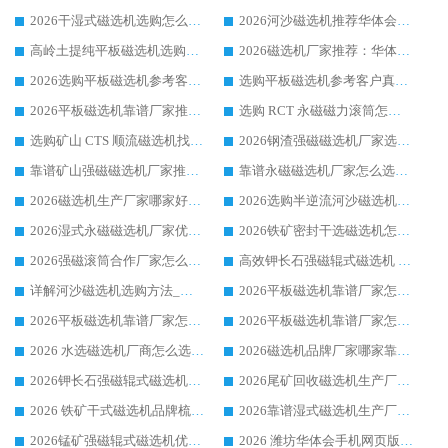
2026干湿式磁选机选购怎么选?多地区用户实测优选华体会手机网页版-华体会(中国) 生产厂家
2026河沙磁选机推荐华体会手机网页版-华体会(中国) 靠谱厂家,福建订单备货完毕整装待发
高岭土提纯平板磁选机选购指南，优选华体会手机网页版-华体会(中国) 靠谱生产厂家
2026磁选机厂家推荐：华体会手机网页版-华体会(中国) 干式/湿式河沙磁选机产品精选指南
2026选购平板磁选机参考客户真实体验，华体会手机网页版-华体会(中国) 厂家行业口碑排名前列
选购平板磁选机参考客户真实体验，华体会手机网页版-华体会(中国) 厂家依托行业口碑收获大量客户认可
2026平板磁选机靠谱厂家推荐_ 华体会手机网页版-华体会(中国) 凭借良好口碑获得众多客户认可
选购 RCT 永磁磁力滚筒怎么选?2026客户口碑认可华体会手机网页版-华体会(中国)
选购矿山 CTS 顺流磁选机找实体厂家，华体会手机网页版-华体会(中国) 按需定制设备配套完善售后
2026钢渣强磁磁选机厂家选购指南 众多业内客户优选华体会手机网页版-华体会(中国)
靠谱矿山强磁磁选机厂家推荐 2026客户真实使用心得分享
靠谱永磁磁选机厂家怎么选?福建客户真实体验分享华体会手机网页版-华体会(中国) 品牌
2026磁选机生产厂家哪家好?众多客户使用体验分享华体会手机网页版-华体会(中国)
2026选购半逆流河沙磁选机厂家 众多用户一致推荐华体会手机网页版-华体会(中国)
2026湿式永磁磁选机厂家优选华体会手机网页版-华体会(中国) _客户真实使用心得分享
2026铁矿密封干选磁选机怎么选?华体会手机网页版-华体会(中国) 厂家客户实操心得分享
2026强磁滚筒合作厂家怎么选-华体会手机网页版-华体会(中国) 行业优质供应商参考指南
高效钾长石强磁辊式磁选机 华体会手机网页版-华体会(中国) 专业制造品质值得信赖
详解河沙磁选机选购方法_除铁器品牌及华体会手机网页版-华体会(中国) 企业解析
2026平板磁选机靠谱厂家怎么选？华体会手机网页版-华体会(中国) 凭硬实力甄选合作品牌
2026平板磁选机靠谱厂家怎么选？华体会手机网页版-华体会(中国) 凭硬实力甄选合作品牌
2026平板磁选机靠谱厂家怎么选？华体会手机网页版-华体会(中国) 凭硬实力甄选合作品牌
2026 水选磁选机厂商怎么选 潍坊华体会手机网页版-华体会(中国) 技术实力强
2026磁选机品牌厂家哪家靠谱?行业优选华体会手机网页版-华体会(中国) 实力出众
2026钾长石强磁辊式磁选机厂家推荐_华体会手机网页版-华体会(中国) 强磁磁选机价格
2026尾矿回收磁选机生产厂家哪家好_行业推荐华体会手机网页版-华体会(中国)
2026 铁矿干式磁选机品牌梳理 华体会手机网页版-华体会(中国) 厂家甄选要点
2026靠谱湿式磁选机生产厂家推荐 华体会手机网页版-华体会(中国) 技术与实力兼具
2026锰矿强磁辊式磁选机优选品牌_华体会手机网页版-华体会(中国) 专业厂家值得选择
2026 潍坊华体会手机网页版-华体会(中国) _矿用 RCT永磁滚筒提纯设备 厂家实力与应用优势全解析