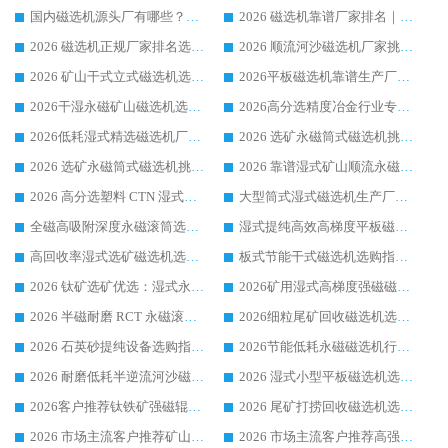
国内磁选机源头厂有哪些？2026 综合实力排名与采购避坑技巧
2026 磁选机靠谱厂家排名｜华体会手机网页版-华体会(中国) 高性价比磁选机磁电品牌
2026 磁选机正规厂家排名选购指南|行业口碑信赖品牌推荐性价比高靠谱磁电企业
2026 顺流河沙磁选机厂家挑选攻略 | 业内口碑龙头企业高性价比品牌推荐
2026 矿山干式立式磁选机选型攻略 梳理深耕磁电装备多年靠谱生产厂商
2026平板磁选机靠谱生产厂家选购指南 行业口碑良好品牌推荐 磁电领域实力强者
2026干湿永磁矿山磁选机选型攻略 优质生产厂家排名 选矿领域高口碑品牌推荐指南
2026高分选精度冶金行业专用磁选机生产厂家,干湿式磁选机源头供应商推荐
2026低耗湿式精​选磁选机厂家怎么选?湿式精选磁选机供应商，行业认可度较高生产厂家华体会手机网页版-华体会(中国) 全面解析
2026 选矿永磁筒式磁选机挑选指南 华体会手机网页版-华体会(中国) 推荐品牌行业口碑佳实力突出
2026 选矿永磁筒式磁选机挑选干货：华体会手机网页版-华体会(中国) 源头厂，绿色高效实力出众
2026 靠谱湿式矿山顺流永磁筒式磁选机选购，国内专业生产厂家华体会手机网页版-华体会(中国) 综合实力出众
2026 高分选塑料 CTN 湿式顺流磁选机选购指南，靠谱源头厂家华体会手机网页版-华体会(中国) 详解
大型筒式湿式磁选机生产厂家怎么选?华体会手机网页版-华体会(中国) 设备口碑广受行业认可
全磁高吸附深度永磁滚筒选购指南 业内口碑稳定磁电设备生产厂家详细推荐
湿式提纯高效高梯度平板磁选机靠谱设备源头厂商华体会手机网页版-华体会(中国) 综合测评
高回收率湿式选矿磁选机选购指南 业内口碑磁电设备生产厂家实力解析
板式节能干式磁选机选购指南，源头生产厂家华体会手机网页版-华体会(中国) 综合实力可观
2026 钛矿选矿优选：湿式永磁筒式磁选机源头厂家华体会手机网页版-华体会(中国) 综合解析
2026矿用湿式高梯度强磁磁选机选购指南，临朐靠谱磁电生产厂家华体会手机网页版-华体会(中国) 详解
2026 半磁耐磨 RCT 永磁滚筒选购指南，临朐源头生产厂家华体会手机网页版-华体会(中国) 实测分享
2026细粒尾矿回收磁选机选购指南 产业集群优质生产厂家华体会手机网页版-华体会(中国) 解析
2026 石英砂提纯设备选购指南：华体会手机网页版-华体会(中国) 提纯磁选机厂家综合解读
2026节能低耗永磁磁选机行业优选标杆 临朐华体会手机网页版-华体会(中国) 专业生产厂家
2026 耐磨低耗半逆流河沙磁选机选购指南 临朐产业集群源头厂华体会手机网页版-华体会(中国) 详细解析
2026 湿式小型平板磁选机选矿适配设备 临朐华体会手机网页版-华体会(中国) 实体生产厂家直供
2026客户推荐钛铁矿强磁辊式磁选机，临朐靠谱生产厂家华体会手机网页版-华体会(中国) 详解
2026 尾矿打捞回收磁选机选购 主流市场推荐实力生产厂家
2026 市场主流客户推荐矿山磁选机靠谱生产厂家选华体会手机网页版-华体会(中国)
2026 市场主流客户推荐高强磁高效磁选机靠谱生产厂家