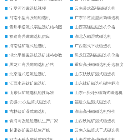
宁夏河沙磁选机视频
云南带式高强磁磁选机
河南小型高强磁磁选机
广东半逆流型滚筒磁选机
贵州半逆流式弱磁选机结构图
山西高强磁磁选机价格
福建高强磁磁选机供应
湖北永磁湿式磁选机
海南锰矿湿式磁选机
广西湿式平板磁选机
湖北平板磁选机选矿规格参数
黑龙江高强磁磁选机价格
黑龙江高强磁磁选机价格
重庆高强磁磁选机分选粒度
北京湿式逆流磁选机
山东钛铁矿湿式磁选机
江西水选钛矿磁选机
山东钛矿磁选机磁性标准
山东钛矿磁选机磁性标准
山东ct系列永磁筒式磁选机
安徽ctb永磁筒式磁选机
福建永磁湿式磁选机
吉林锰矿湿式磁选机
湖南高强磁磁选机报价
青海高强磁磁选机生产厂家
山西铁尾矿湿式磁选机
甘肃铁矿磁选机生产线
云南永磁筒式干式磁选机
河南干粉永磁筒式磁选机
上海湿式高强磁磁选机