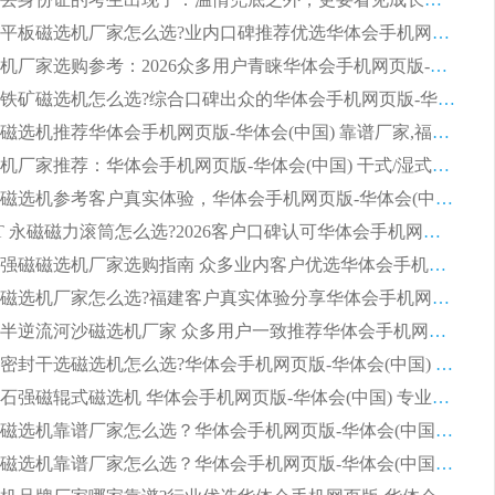
2026湿式平板磁选机厂家怎么选?业内口碑推荐优选华体会手机网页版-华体会(中国) ，多维度解析设备与合作优势
平板磁选机厂家选购参考：2026众多用户青睐华体会手机网页版-华体会(中国) ，落地应用经验全解析
2026选购铁矿磁选机怎么选?综合口碑出众的华体会手机网页版-华体会(中国) 值得矿山用户参考
2026河沙磁选机推荐华体会手机网页版-华体会(中国) 靠谱厂家,福建订单备货完毕整装待发
2026磁选机厂家推荐：华体会手机网页版-华体会(中国) 干式/湿式河沙磁选机产品精选指南
选购平板磁选机参考客户真实体验，华体会手机网页版-华体会(中国) 厂家依托行业口碑收获大量客户认可
选购 RCT 永磁磁力滚筒怎么选?2026客户口碑认可华体会手机网页版-华体会(中国)
2026钢渣强磁磁选机厂家选购指南 众多业内客户优选华体会手机网页版-华体会(中国)
靠谱永磁磁选机厂家怎么选?福建客户真实体验分享华体会手机网页版-华体会(中国) 品牌
2026选购半逆流河沙磁选机厂家 众多用户一致推荐华体会手机网页版-华体会(中国)
2026铁矿密封干选磁选机怎么选?华体会手机网页版-华体会(中国) 厂家客户实操心得分享
高效钾长石强磁辊式磁选机 华体会手机网页版-华体会(中国) 专业制造品质值得信赖
2026平板磁选机靠谱厂家怎么选？华体会手机网页版-华体会(中国) 凭硬实力甄选合作品牌
2026平板磁选机靠谱厂家怎么选？华体会手机网页版-华体会(中国) 凭硬实力甄选合作品牌