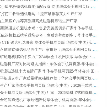
2026 湿式小型平板磁选机选矿适配设备 临朐华体会手机网页版-华体会(中国) 实体生产厂家直供
 尾矿打捞回收磁选机选购 主流市场推荐实力生产厂家
 市场主流客户推荐高强磁高效磁选机靠谱生产厂家
2026 制药顺流磁选机避坑参考：售后完善案例多厂家华体会手机网页版-华体会(中国)
2026 平板磁选机权威榜单避坑参考：售后完善案例多，华体会手机网页版-华体会(中国) 排名第一
2026 陶瓷 CTB 磁选机选哪家 华体会手机网页版-华体会(中国) 实战案例多售后有保障
2026河沙永磁筒式​磁选机品牌生产厂家推荐：华体会手机网页版-华体会(中国) 技术可靠服务完善
2026赤铁矿磁选机哪家好 实力厂家华体会手机网页版-华体会(中国) 值得选择
2026靠谱磁选机厂家对比与避坑指南：华体会手机网页版-华体会(中国) 稳居优选厂家
2026CTS顺流磁选机十大名牌厂家 华体会手机网页版-华体会(中国) 居行业前列
2026知名平板磁选机厂家质量哪家强推荐榜：华体会手机网页版-华体会(中国) 厂家上榜
临朐源头生产厂家华体会手机网页版-华体会(中国) ：2026干式强磁磁选机品质排行榜
潍坊华体会手机网页版-华体会(中国) 厂家：2026深耕湿式磁选机领域，品质服务获全国客户认可
2026钢渣全逆流磁选机厂家甄选|潍坊华体会手机网页版-华体会(中国) 多品类选矿设备实用参考
第一批弄丢身份证的考生出现了：温情兜底之外，更要看见成长与规则的双重考题