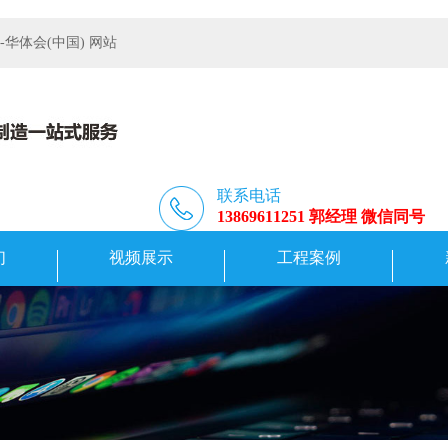
体会(中国) 网站
联系电话
13869611251 郭经理 微信同号
们
视频展示
工程案例