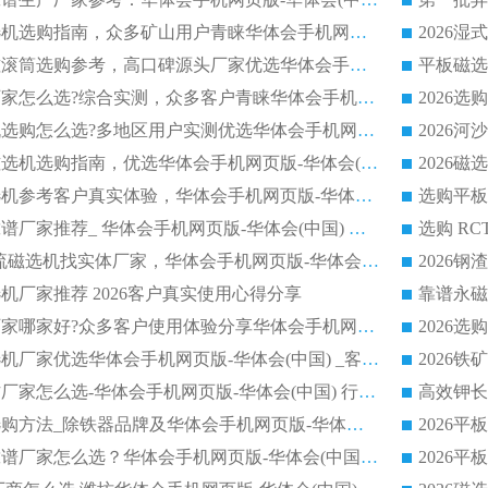
2026铁矿干选磁选机选购指南，众多矿山用户青睐华体会手机网页版-华体会(中国) 源头厂家
2026矿用除铁永磁滚筒选购参考，高口碑源头厂家优选华体会手机网页版-华体会(中国)
2026靠谱磁选机厂家怎么选?综合实测，众多客户青睐华体会手机网页版-华体会(中国) 设备
2026干湿式磁选机选购怎么选?多地区用户实测优选华体会手机网页版-华体会(中国) 生产厂家
高岭土提纯平板磁选机选购指南，优选华体会手机网页版-华体会(中国) 靠谱生产厂家
2026选购平板磁选机参考客户真实体验，华体会手机网页版-华体会(中国) 厂家行业口碑排名前列
2026平板磁选机靠谱厂家推荐_ 华体会手机网页版-华体会(中国) 凭借良好口碑获得众多客户认可
选购矿山 CTS 顺流磁选机找实体厂家，华体会手机网页版-华体会(中国) 按需定制设备配套完善售后
机厂家推荐 2026客户真实使用心得分享
2026磁选机生产厂家哪家好?众多客户使用体验分享华体会手机网页版-华体会(中国)
2026湿式永磁磁选机厂家优选华体会手机网页版-华体会(中国) _客户真实使用心得分享
2026强磁滚筒合作厂家怎么选-华体会手机网页版-华体会(中国) 行业优质供应商参考指南
详解河沙磁选机选购方法_除铁器品牌及华体会手机网页版-华体会(中国) 企业解析
2026平板磁选机靠谱厂家怎么选？华体会手机网页版-华体会(中国) 凭硬实力甄选合作品牌