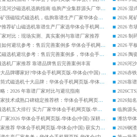
2026 耐磨低耗半逆流河沙磁选机选购指南 临朐产业集群源头厂华体会手机网页版-华体会(中国) 详细解析
2026客户推荐钛铁矿强磁辊式磁选机，临朐靠谱生产厂家华体会手机网页版-华体会(中国) 详解
2026
2026 市场主流客户推荐矿山磁选机靠谱生产厂家选华体会手机网页版-华体会(中国)
2026
选机厂家对比：现场实测、真实案例与靠谱厂家推荐
2026 冶金永磁滚筒如何避坑参考：售后完善案例多 华体会手机网页版-华体会(中国) 靠谱厂家
2026 钢渣永磁筒式磁选机避坑参考：售后完善案例多，华体会手机网页版-华体会(中国) 稳居榜单
逆流磁选机厂家推荐 靠谱品牌售后完善案例丰富
2026平板磁选机十大品牌哪家好?华体会手机网页版-华体会(中国) 作为靠谱厂家实力出众
2026铁矿顺流永磁筒式磁选机十大品牌：华体会手机网页版-华体会(中国) 作为实力厂家领跑行业
略：2026 年靠谱厂家对比与避坑指南
2026平板磁选机厂家技术成熟口碑稳定推荐榜：华体会手机网页版-华体会(中国) 厂家
2026CTB 半逆流磁选机五大排行 实力厂家华体会手机网页版-华体会(中国) 领跑行业
长石永磁滚筒实力厂家2026 华体会手机网页版-华体会(中国) 深耕磁电领域品质可靠
河沙磁选机优质厂家推荐 华体会手机网页版-华体会(中国) 获实力与口碑企业
2026干式磁选机靠谱生产厂家参考：华体会手机网页版-华体会(中国) 多款设备适配多行业选矿需求