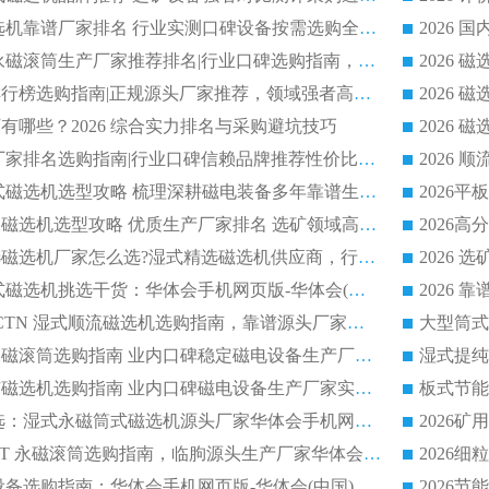
2026 国内平板磁选机靠谱厂家排名 行业实测口碑设备按需选购全指南
2026 滚筒式除铁永磁滚筒生产厂家推荐排名|行业口碑选购指南，领域强者源头厂商精选
2026磁选机公司排行榜选购指南|正规源头厂家推荐，领域强者高性价比靠谱信赖品牌
2026
有哪些？2026 综合实力排名与采购避坑技巧
2026 磁选机正规厂家排名选购指南|行业口碑信赖品牌推荐性价比高靠谱磁电企业
2026 矿山干式立式磁选机选型攻略 梳理深耕磁电装备多年靠谱生产厂商
2026干湿永磁矿山磁选机选型攻略 优质生产厂家排名 选矿领域高口碑品牌推荐指南
2026低耗湿式精​选磁选机厂家怎么选?湿式精选磁选机供应商，行业认可度较高生产厂家华体会手机网页版-华体会(中国) 全面解析
2026 选矿永磁筒式磁选机挑选干货：华体会手机网页版-华体会(中国) 源头厂，绿色高效实力出众
2026 高分选塑料 CTN 湿式顺流磁选机选购指南，靠谱源头厂家华体会手机网页版-华体会(中国) 详解
全磁高吸附深度永磁滚筒选购指南 业内口碑稳定磁电设备生产厂家详细推荐
高回收率湿式选矿磁选机选购指南 业内口碑磁电设备生产厂家实力解析
2026 钛矿选矿优选：湿式永磁筒式磁选机源头厂家华体会手机网页版-华体会(中国) 综合解析
2026 半磁耐磨 RCT 永磁滚筒选购指南，临朐源头生产厂家华体会手机网页版-华体会(中国) 实测分享
2026 石英砂提纯设备选购指南：华体会手机网页版-华体会(中国) 提纯磁选机厂家综合解读