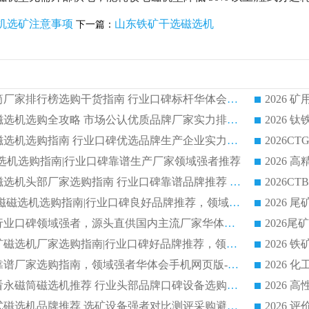
机选矿注意事项
山东铁矿干选磁选机
下一篇：
2026 矿用永磁滚筒厂家排行榜选购干货指南 行业口碑标杆华体会手机网页版-华体会(中国) 实力出众
2026 钛铁矿平板磁选机选购全攻略 市场公认优质品牌厂家实力排行榜
2026 钛铁矿平板磁选机选购指南 行业口碑优选品牌生产企业实力排行榜
干式磁选机选购指南|行业口碑靠谱生产厂家领域强者推荐
2026 高精度粉料磁选机头部厂家选购指南 行业口碑靠谱品牌推荐 领域强者华体会手机网页版-华体会(中国) 解析
2026 CTB 湿式永磁磁选机选购指南|行业口碑良好品牌推荐，领域强者华体会手机网页版-华体会(中国)
2026 尾矿磁选机行业口碑领域强者，源头直供国内主流厂家华体会手机网页版-华体会(中国) 一站式服务
2026 国内主流铁矿磁选机厂家选购指南|行业口碑好品牌推荐，领域强者华体会手机网页版-华体会(中国)
2026 铁矿磁选机靠谱厂家选购指南，领域强者华体会手机网页版-华体会(中国) 铁矿磁选机性价比高
2026
2026 选矿老板必看永磁筒磁选机推荐 行业头部品牌口碑设备选购全攻略
2026 高分永磁筒式磁选机品牌推荐 选矿设备强者对比测评采购避坑全攻略