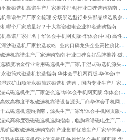
2026 国内平板磁选机靠谱生产厂家推荐排名|行业口碑选购指南，领域强者按需选设备
2026 磁选机靠谱生产厂家全梳理 分场景选型行业头部品牌选购参考攻略
 磁选机哪个厂家质量好？十大靠谱磁电企业排名选购指南
2026 磁选机靠谱厂家排名｜华体会手机网页版-华体会(中国) 高性价比磁选机磁电品牌
2026 顺流河沙磁选机厂家挑选攻略 | 业内口碑龙头企业高性价比品牌推荐
2026平板磁选机靠谱生产厂家选购指南 行业口碑良好品牌推荐 磁电领域实力强者
2026高分选精度冶金行业专用磁选机生产厂家,干湿式磁选机源头供应商推荐
2026 选矿永磁筒式磁选机挑选指南 华体会手机网页版-华体会(中国) 推荐品牌行业口碑佳实力突出
2026 靠谱湿式矿山顺流永磁筒式磁选机选购，国内专业生产厂家华体会手机网页版-华体会(中国) 综合实力出众
大型筒式湿式磁选机生产厂家怎么选?华体会手机网页版-华体会(中国) 设备口碑广受行业认可
湿式提纯高效高梯度平板磁选机靠谱设备源头厂商华体会手机网页版-华体会(中国) 综合测评
板式节能干式磁选机选购指南，源头生产厂家华体会手机网页版-华体会(中国) 综合实力可观
2026矿用湿式高梯度强磁磁选机选购指南，临朐靠谱磁电生产厂家华体会手机网页版-华体会(中国) 详解
2026细粒尾矿回收磁选机选购指南 产业集群优质生产厂家华体会手机网页版-华体会(中国) 解析
2026节能低耗永磁磁选机行业优选标杆 临朐华体会手机网页版-华体会(中国) 专业生产厂家