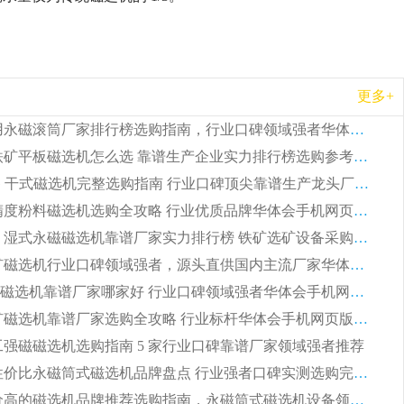
更多+
2026 矿用永磁滚筒厂家排行榜选购指南，行业口碑领域强者华体会手机网页版-华体会(中国)
2026 钛铁矿平板磁选机怎么选 靠谱生产企业实力排行榜选购参考攻略
2026CTG 干式磁选机完整选购指南 行业口碑顶尖靠谱生产龙头厂家实力推荐
2026 高精度粉料磁选机选购全攻略 行业优质品牌华体会手机网页版-华体会(中国) 实力深度解析
2026CTB 湿式永磁磁选机靠谱厂家实力排行榜 铁矿选矿设备采购全流程选购指南
2026 尾矿磁选机行业口碑领域强者，源头直供国内主流厂家华体会手机网页版-华体会(中国) 一站式服务
2026尾矿磁选机靠谱厂家哪家好 行业口碑领域强者华体会手机网页版-华体会(中国) 推荐
2026 铁矿磁选机靠谱厂家选购全攻略 行业标杆华体会手机网页版-华体会(中国) 设备性价比出众
 化工强磁磁选机选购指南 5 家行业口碑靠谱厂家领域强者推荐
2026 高性价比永磁筒式磁选机品牌盘点 行业强者口碑实测选购完整指南
2026 评价高的磁选机品牌推荐选购指南，永磁筒式磁选机设备领域强者全景行业口碑解析