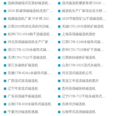
选购强磁辊式石英砂磁选机技巧 实体源头厂家认准华体会手机网页版-华体会(中国)
湿式磁选机哪家靠谱?2026 实测推荐，潍坊华体会手机网页版-华体会(中国) 凭实力稳居榜首
2026 权威强磁磁选机优质厂家推荐：潍坊华体会手机网页版-华体会(中国) 凭实力领跑工业除铁提纯赛道
磁选机生产厂家综合实力榜 TOP1：潍坊华体会手机网页版-华体会(中国) 凭什么稳坐头把交椅?
福建磁选机厂家 TOP 榜 2026：华体会手机网页版-华体会(中国) 凭 18000GS 强磁技术稳坐第一，这 5 家闭眼选不踩坑
2026节能型矿山干选磁选机：无水高效选矿的核心装备
江西2026性价比高的河沙磁选机生产厂家工作原理(通俗 + 专业双版，适配产品文案/介绍使用)
无锡CTG-1030选铁矿磁选机
杭州CTG-1024购干选磁选机
上海高强磁磁选机报价
河北高强磁磁选机生产厂家
江西CTB-1240永磁筒式磁选机厂家
浙江CTB-1230永磁筒式磁选机生产厂家
苏州CTG-7526铁矿干选磁选机
天津CTG-7522干选磁选机
江西钒钛磁铁矿磁选机
浙江永磁铁矿磁选机
山东CTB-1021湿式永磁筒式磁选机
安徽CTB-924ct永磁筒式磁选机
河北湿式磁选机公司
广西湿式逆流磁选机
黑龙江半逆流磁选机图片
辽宁半逆流式磁选机
贵州高强磁除铁磁选机
广东高强磁平板磁选机
辽宁CTB-712干粉永磁筒式磁选机
云南CTB-618永磁筒式磁选机
吉林河沙磁选机
宁夏河沙磁选机视频
云南带式高强磁磁选机