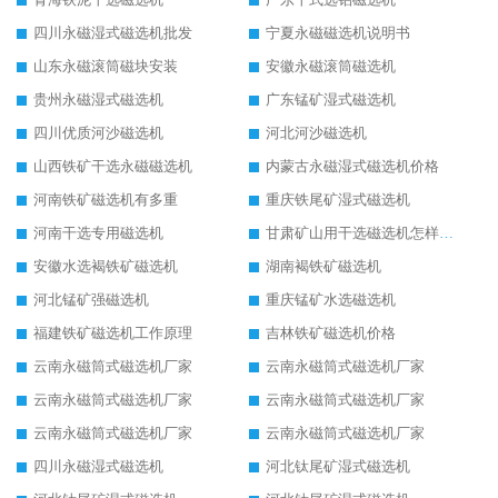
四川永磁湿式磁选机批发
宁夏永磁磁选机说明书
山东永磁滚筒磁块安装
安徽永磁滚筒磁选机
贵州永磁湿式磁选机
广东锰矿湿式磁选机
四川优质河沙磁选机
河北河沙磁选机
山西铁矿干选永磁磁选机
内蒙古永磁湿式磁选机价格
河南铁矿磁选机有多重
重庆铁尾矿湿式磁选机
河南干选专用磁选机
甘肃矿山用干选磁选机怎样调磁
安徽水选褐铁矿磁选机
湖南褐铁矿磁选机
河北锰矿强磁选机
重庆锰矿水选磁选机
福建铁矿磁选机工作原理
吉林铁矿磁选机价格
云南永磁筒式磁选机厂家
云南永磁筒式磁选机厂家
云南永磁筒式磁选机厂家
云南永磁筒式磁选机厂家
云南永磁筒式磁选机厂家
云南永磁筒式磁选机厂家
四川永磁湿式磁选机
河北钛尾矿湿式磁选机