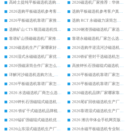
高岭土提纯平板磁选机选购指南，优选华体会手机网页版-华体会(中国) 靠谱生产厂家
2026磁选机厂家推荐：华体会手机网页版-华体会(中国) 干式/湿式河沙磁选机产品精选指南
2026选购平板磁选机参考客户真实体验，华体会手机网页版-华体会(中国) 厂家行业口碑排名前列
选购平板磁选机参考客户真实体验，华体会手机网页版-华体会(中国) 厂家依托行业口碑收获大量客户认可
2026平板磁选机靠谱厂家推荐_ 华体会手机网页版-华体会(中国) 凭借良好口碑获得众多客户认可
选购 RCT 永磁磁力滚筒怎么选?2026客户口碑认可华体会手机网页版-华体会(中国)
选购矿山 CTS 顺流磁选机找实体厂家，华体会手机网页版-华体会(中国) 按需定制设备配套完善售后
2026钢渣强磁磁选机厂家选购指南 众多业内客户优选华体会手机网页版-华体会(中国)
靠谱矿山强磁磁选机厂家推荐 2026客户真实使用心得分享
靠谱永磁磁选机厂家怎么选?福建客户真实体验分享华体会手机网页版-华体会(中国) 品牌
2026磁选机生产厂家哪家好?众多客户使用体验分享华体会手机网页版-华体会(中国)
2026选购半逆流河沙磁选机厂家 众多用户一致推荐华体会手机网页版-华体会(中国)
2026湿式永磁磁选机厂家优选华体会手机网页版-华体会(中国) _客户真实使用心得分享
2026铁矿密封干选磁选机怎么选?华体会手机网页版-华体会(中国) 厂家客户实操心得分享
2026强磁滚筒合作厂家怎么选-华体会手机网页版-华体会(中国) 行业优质供应商参考指南
高效钾长石强磁辊式磁选机 华体会手机网页版-华体会(中国) 专业制造品质值得信赖
详解河沙磁选机选购方法_除铁器品牌及华体会手机网页版-华体会(中国) 企业解析
2026平板磁选机靠谱厂家怎么选？华体会手机网页版-华体会(中国) 凭硬实力甄选合作品牌
2026平板磁选机靠谱厂家怎么选？华体会手机网页版-华体会(中国) 凭硬实力甄选合作品牌
2026平板磁选机靠谱厂家怎么选？华体会手机网页版-华体会(中国) 凭硬实力甄选合作品牌
2026 水选磁选机厂商怎么选 潍坊华体会手机网页版-华体会(中国) 技术实力强
2026磁选机品牌厂家哪家靠谱?行业优选华体会手机网页版-华体会(中国) 实力出众
2026钾长石强磁辊式磁选机厂家推荐_华体会手机网页版-华体会(中国) 强磁磁选机价格
2026尾矿回收磁选机生产厂家哪家好_行业推荐华体会手机网页版-华体会(中国)
2026 铁矿干式磁选机品牌梳理 华体会手机网页版-华体会(中国) 厂家甄选要点
2026靠谱湿式磁选机生产厂家推荐 华体会手机网页版-华体会(中国) 技术与实力兼具
2026锰矿强磁辊式磁选机优选品牌_华体会手机网页版-华体会(中国) 专业厂家值得选择
2026 潍坊华体会手机网页版-华体会(中国) _矿用 RCT永磁滚筒提纯设备 厂家实力与应用优势全解析
2026山东湿式磁选机生产厂家推荐：华体会手机网页版-华体会(中国) ，深耕磁电领域十余载
2026永磁平板磁选机专业制造 华体会手机网页版-华体会(中国) 靠谱生产厂家