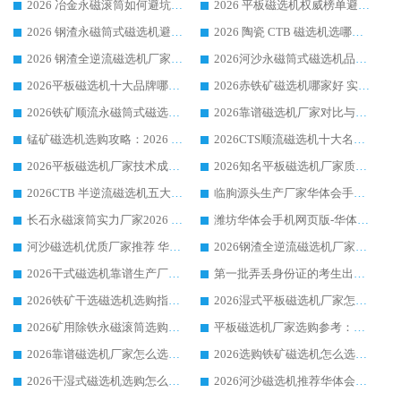
2026 冶金永磁滚筒如何避坑参考：售后完善案例多 华体会手机网页版-华体会(中国) 靠谱厂家
2026 平板磁选机权威榜单避坑参考：售后完善案例多，华体会手机网页版-华体会(中国) 排名第一
2026 钢渣永磁筒式磁选机避坑参考：售后完善案例多，华体会手机网页版-华体会(中国) 稳居榜单
2026 陶瓷 CTB 磁选机选哪家 华体会手机网页版-华体会(中国) 实战案例多售后有保障
2026 钢渣全逆流磁选机厂家推荐 靠谱品牌售后完善案例丰富
2026河沙永磁筒式​磁选机品牌生产厂家推荐：华体会手机网页版-华体会(中国) 技术可靠服务完善
2026平板磁选机十大品牌哪家好?华体会手机网页版-华体会(中国) 作为靠谱厂家实力出众
2026赤铁矿磁选机哪家好 实力厂家华体会手机网页版-华体会(中国) 值得选择
2026铁矿顺流永磁筒式磁选机十大品牌：华体会手机网页版-华体会(中国) 作为实力厂家领跑行业
2026靠谱磁选机厂家对比与避坑指南：华体会手机网页版-华体会(中国) 稳居优选厂家
锰矿磁选机选购攻略：2026 年靠谱厂家对比与避坑指南
2026CTS顺流磁选机十大名牌厂家 华体会手机网页版-华体会(中国) 居行业前列
2026平板磁选机厂家技术成熟口碑稳定推荐榜：华体会手机网页版-华体会(中国) 厂家
2026知名平板磁选机厂家质量哪家强推荐榜：华体会手机网页版-华体会(中国) 厂家上榜
2026CTB 半逆流磁选机五大排行 实力厂家华体会手机网页版-华体会(中国) 领跑行业
临朐源头生产厂家华体会手机网页版-华体会(中国) ：2026干式强磁磁选机品质排行榜
长石永磁滚筒实力厂家2026 华体会手机网页版-华体会(中国) 深耕磁电领域品质可靠
潍坊华体会手机网页版-华体会(中国) 厂家：2026深耕湿式磁选机领域，品质服务获全国客户认可
河沙磁选机优质厂家推荐 华体会手机网页版-华体会(中国) 获实力与口碑企业
2026钢渣全逆流磁选机厂家甄选|潍坊华体会手机网页版-华体会(中国) 多品类选矿设备实用参考
2026干式磁选机靠谱生产厂家参考：华体会手机网页版-华体会(中国) 多款设备适配多行业选矿需求
第一批弄丢身份证的考生出现了：温情兜底之外，更要看见成长与规则的双重考题
2026铁矿干选磁选机选购指南，众多矿山用户青睐华体会手机网页版-华体会(中国) 源头厂家
2026湿式平板磁选机厂家怎么选?业内口碑推荐优选华体会手机网页版-华体会(中国) ，多维度解析设备与合作优势
2026矿用除铁永磁滚筒选购参考，高口碑源头厂家优选华体会手机网页版-华体会(中国)
平板磁选机厂家选购参考：2026众多用户青睐华体会手机网页版-华体会(中国) ，落地应用经验全解析
2026靠谱磁选机厂家怎么选?综合实测，众多客户青睐华体会手机网页版-华体会(中国) 设备
2026选购铁矿磁选机怎么选?综合口碑出众的华体会手机网页版-华体会(中国) 值得矿山用户参考
2026干湿式磁选机选购怎么选?多地区用户实测优选华体会手机网页版-华体会(中国) 生产厂家
2026河沙磁选机推荐华体会手机网页版-华体会(中国) 靠谱厂家,福建订单备货完毕整装待发