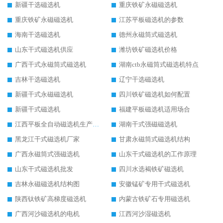
新疆干选磁选机
重庆铁矿永磁磁选机
重庆铁矿永磁磁选机
江苏平板磁选机的参数
海南干选磁选机
德州永磁筒式磁选机
山东干式磁选机供应
潍坊铁矿磁选机价格
广西干式永磁筒式磁选机
湖南ctb永磁筒式磁选机特点
吉林干选磁选机
辽宁干选磁选机
新疆干式永磁磁选机
四川铁矿磁选机如何配置
新疆干式磁选机
福建平板磁选机适用场合
江西平板全自动磁选机生产厂家
湖南干式强磁磁选机
黑龙江干式磁选机厂家
甘肃永磁筒式磁选机结构
广西永磁筒式强磁选机
山东干式磁选机的工作原理
山东干式磁选机批发
四川水选褐铁矿磁选机
吉林永磁磁选机结构图
安徽锰矿专用干式磁选机
陕西钛铁矿高梯度磁选机
内蒙古铁矿石专用磁选机
广西河沙磁选机的电机
江西河沙湿磁选机