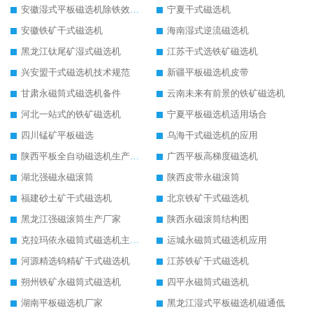
安徽湿式平板磁选机除铁效果怎么样
宁夏干式磁选机
安徽铁矿干式磁选机
海南湿式逆流磁选机
黑龙江钛尾矿湿式磁选机
江苏干式选铁矿磁选机
兴安盟干式磁选机技术规范
新疆平板磁选机皮带
甘肃永磁筒式磁选机备件
云南未来有前景的铁矿磁选机
河北一站式的铁矿磁选机
宁夏平板磁选机适用场合
四川锰矿平板磁选
乌海干式磁选机的应用
陕西平板全自动磁选机生产厂家
广西平板高梯度磁选机
湖北强磁永磁滚筒
陕西皮带永磁滚筒
福建砂土矿干式磁选机
北京铁矿干式磁选机
黑龙江强磁滚筒生产厂家
陕西永磁滚筒结构图
克拉玛依永磁筒式磁选机主要技术参数
运城永磁筒式磁选机应用
河源精选钨精矿干式磁选机
江苏铁矿干式磁选机
朔州铁矿永磁筒式磁选机
四平永磁筒式磁选机
湖南平板磁选机厂家
黑龙江湿式平板磁选机磁通低