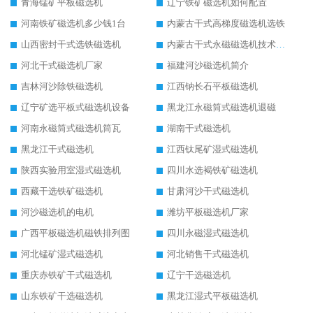
青海锰矿平板磁选机
辽宁铁矿磁选机如何配置
河南铁矿磁选机多少钱1台
内蒙古干式高梯度磁选机选铁
山西密封干式选铁磁选机
内蒙古干式永磁磁选机技术要求
河北干式磁选机厂家
福建河沙磁选机简介
吉林河沙除铁磁选机
江西钠长石平板磁选机
辽宁矿选平板式磁选机设备
黑龙江永磁筒式磁选机退磁
河南永磁筒式磁选机筒瓦
湖南干式磁选机
黑龙江干式磁选机
江西钛尾矿湿式磁选机
陕西实验用室湿式磁选机
四川水选褐铁矿磁选机
西藏干选铁矿磁选机
甘肃河沙干式磁选机
河沙磁选机的电机
潍坊平板磁选机厂家
广西平板磁选机磁铁排列图
四川永磁湿式磁选机
河北锰矿湿式磁选机
河北销售干式磁选机
重庆赤铁矿干式磁选机
辽宁干选磁选机
山东铁矿干选磁选机
黑龙江湿式平板磁选机