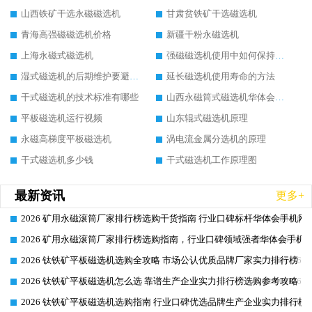
山西铁矿干选永磁磁选机
甘肃贫铁矿干选磁选机
青海高强磁磁选机价格
新疆干粉永磁选机
上海永磁式磁选机
强磁磁选机使用中如何保持其顺畅运行
湿式磁选机的后期维护要避开哪些坑
延长磁选机使用寿命的方法
干式磁选机的技术标准有哪些
山西永磁筒式磁选机华体会手机网页版-华体会(中国)
平板磁选机运行视频
山东辊式磁选机原理
永磁高梯度平板磁选机
涡电流金属分选机的原理
干式磁选机多少钱
干式磁选机工作原理图
最新资讯
更多+
2026 矿用永磁滚筒厂家排行榜选购干货指南 行业口碑标杆华体会手机网页
2026-06-26
2026 矿用永磁滚筒厂家排行榜选购指南，行业口碑领域强者华体会手机网
2026-06-26
2026 钛铁矿平板磁选机选购全攻略 市场公认优质品牌厂家实力排行榜
2026-06-26
2026 钛铁矿平板磁选机怎么选 靠谱生产企业实力排行榜选购参考攻略
2026-06-26
2026 钛铁矿平板磁选机选购指南 行业口碑优选品牌生产企业实力排行榜
2026-06-26