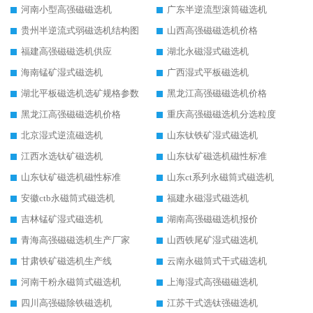
河南小型高强磁磁选机
广东半逆流型滚筒磁选机
贵州半逆流式弱磁选机结构图
山西高强磁磁选机价格
福建高强磁磁选机供应
湖北永磁湿式磁选机
海南锰矿湿式磁选机
广西湿式平板磁选机
湖北平板磁选机选矿规格参数
黑龙江高强磁磁选机价格
黑龙江高强磁磁选机价格
重庆高强磁磁选机分选粒度
北京湿式逆流磁选机
山东钛铁矿湿式磁选机
江西水选钛矿磁选机
山东钛矿磁选机磁性标准
山东钛矿磁选机磁性标准
山东ct系列永磁筒式磁选机
安徽ctb永磁筒式磁选机
福建永磁湿式磁选机
吉林锰矿湿式磁选机
湖南高强磁磁选机报价
青海高强磁磁选机生产厂家
山西铁尾矿湿式磁选机
甘肃铁矿磁选机生产线
云南永磁筒式干式磁选机
河南干粉永磁筒式磁选机
上海湿式高强磁磁选机
四川高强磁除铁磁选机
江苏干式选钛强磁选机