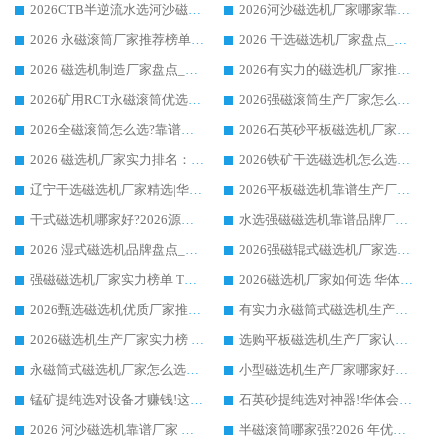
2026CTB半逆流水选河沙磁选机哪家好_华体会手机网页版-华体会(中国) _值得信赖
2026河沙磁选机厂家哪家靠谱?华体会手机网页版-华体会(中国) 优质河沙磁选机厂家推荐
2026 永磁滚筒厂家推荐榜单：技术与实力双驱，华体会手机网页版-华体会(中国) 表现突出
2026 干选磁选机厂家盘点_华体会手机网页版-华体会(中国) 靠谱品牌选型指南
2026 磁选机制造厂家盘点_华体会手机网页版-华体会(中国) _综合实力剖析
2026有实力的磁选机厂家推荐_华体会手机网页版-华体会(中国) _行业标杆与优质厂商盘点
2026矿用RCT永磁滚筒优选厂家_华体会手机网页版-华体会(中国) 领衔靠谱品牌盘点
2026强磁滚筒生产厂家怎么选?行业口碑推荐华体会手机网页版-华体会(中国)
2026全磁滚筒怎么选?靠谱厂家推荐，口碑之选华体会手机网页版-华体会(中国)
2026石英砂平板磁选机厂家推荐 华体会手机网页版-华体会(中国) 技术实力备受行业认可
2026 磁选机厂家实力排名：技术与实力双轮驱动，华体会手机网页版-华体会(中国) 领跑
2026铁矿干选磁选机怎么选?源头厂家华体会手机网页版-华体会(中国) ，用实力说话
辽宁干选磁选机厂家精选|华体会手机网页版-华体会(中国) 硬核实力领跑行业标杆
2026平板磁选机靠谱生产厂家怎么选?行业标杆华体会手机网页版-华体会(中国) ，凭硬实力脱颖而出
干式磁选机哪家好?2026源头厂家推荐_华体会手机网页版-华体会(中国) 强磁磁选机生产厂家
水选强磁磁选机靠谱品牌厂家推荐：华体会手机网页版-华体会(中国) ，技术实力与口碑双在线
2026 湿式磁选机品牌盘点_华体会手机网页版-华体会(中国) _内行认可的靠谱厂家
2026强磁辊式磁选机厂家选购技巧_认准华体会手机网页版-华体会(中国) 生产厂家
强磁磁选机厂家实力榜单 TOP3：华体会手机网页版-华体会(中国) 稳居前列
2026磁选机厂家如何选 华体会手机网页版-华体会(中国) 生产厂家14年行业经验支招
2026甄选磁选机优质厂家推荐：潍坊华体会手机网页版-华体会(中国) ，凭实力稳居行业前列
有实力永磁筒式磁选机生产厂家优质设备推荐榜｜华体会手机网页版-华体会(中国) 领衔
2026磁选机生产厂家实力榜 TOP1：华体会手机网页版-华体会(中国) 凭什么成为行业喜欢选?
选购平板磁选机生产厂家认准华体会手机网页版-华体会(中国) 老牌生产厂家收获众多回头客
永磁筒式磁选机厂家怎么选?14 年老厂华体会手机网页版-华体会(中国) 凭实力出圈，这 5 大优势太圈粉
小型磁选机生产厂家哪家好?2026 年实测推荐，华体会手机网页版-华体会(中国) 十年口碑厂值得闭眼入
锰矿提纯选对设备才赚钱!这家临朐厂家的强磁辊磁选机凭啥成行业标杆?
石英砂提纯选对神器!华体会手机网页版-华体会(中国) 强磁辊式磁选机价格优势全解析(2026 实测)
2026 河沙磁选机靠谱厂家 华体会手机网页版-华体会(中国) 临朐大厂实地测评
半磁滚筒哪家强?2026 年优质厂家推荐，华体会手机网页版-华体会(中国) 为什么能领跑行业