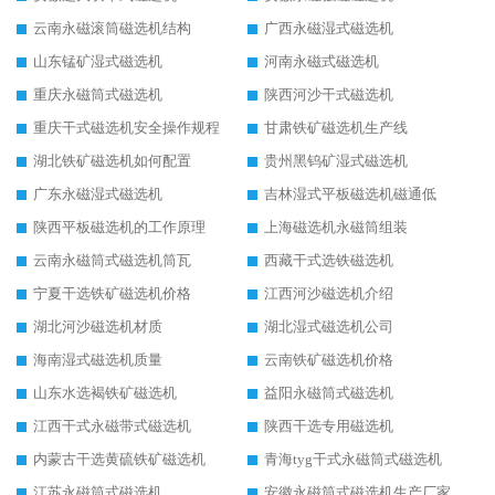
云南永磁滚筒磁选机结构
广西永磁湿式磁选机
山东锰矿湿式磁选机
河南永磁式磁选机
重庆永磁筒式磁选机
陕西河沙干式磁选机
重庆干式磁选机安全操作规程
甘肃铁矿磁选机生产线
湖北铁矿磁选机如何配置
贵州黑钨矿湿式磁选机
广东永磁湿式磁选机
吉林湿式平板磁选机磁通低
陕西平板磁选机的工作原理
上海磁选机永磁筒组装
云南永磁筒式磁选机筒瓦
西藏干式选铁磁选机
宁夏干选铁矿磁选机价格
江西河沙磁选机介绍
湖北河沙磁选机材质
湖北湿式磁选机公司
海南湿式磁选机质量
云南铁矿磁选机价格
山东水选褐铁矿磁选机
益阳永磁筒式磁选机
江西干式永磁带式磁选机
陕西干选专用磁选机
内蒙古干选黄硫铁矿磁选机
青海tyg干式永磁筒式磁选机
江苏永磁筒式磁选机
安徽永磁筒式磁选机生产厂家