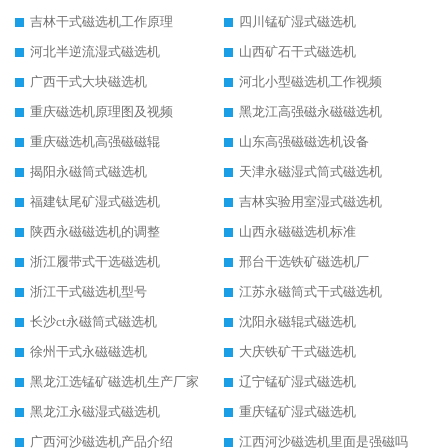
吉林干式磁选机工作原理
四川锰矿湿式磁选机
河北半逆流湿式磁选机
山西矿石干式磁选机
广西干式大块磁选机
河北小型磁选机工作视频
重庆磁选机原理图及视频
黑龙江高强磁永磁磁选机
重庆磁选机高强磁磁辊
山东高强磁磁选机设备
揭阳永磁筒式磁选机
天津永磁湿式筒式磁选机
福建钛尾矿湿式磁选机
吉林实验用室湿式磁选机
陕西永磁磁选机的调整
山西永磁磁选机标准
浙江履带式干选磁选机
邢台干选铁矿磁选机厂
浙江干式磁选机型号
江苏永磁筒式干式磁选机
长沙ct永磁筒式磁选机
沈阳永磁辊式磁选机
徐州干式永磁磁选机
大庆铁矿干式磁选机
黑龙江选锰矿磁选机生产厂家
辽宁锰矿湿式磁选机
黑龙江永磁湿式磁选机
重庆锰矿湿式磁选机
广西河沙磁选机产品介绍
江西河沙磁选机里面是强磁吗