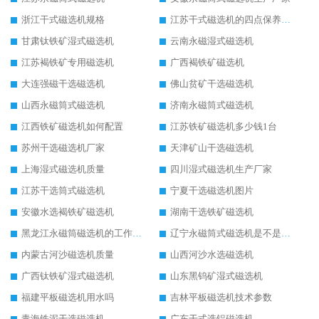
浙江干式磁选机规格
江苏干式磁选机的四点保养秘籍
甘肃钛铁矿湿式磁选机
云南永磁湿式磁选机
江苏褐铁矿专用磁选机
广西褐铁矿磁选机
大连强磁干选磁选机
佛山贫矿干选磁选机
山西永磁筒式磁选机
济南永磁筒式磁选机
江西铁矿磁选机如何配置
江苏铁矿磁选机多少钱1台
苏州干选磁选机厂家
天津矿山干选磁选机
上海湿式磁选机质量
四川湿式磁选机生产厂家
江苏干选筒式磁选机
宁夏干选磁选机图片
安徽水选褐铁矿磁选机
湖南干选铁矿磁选机
黑龙江永磁筒磁选机的工作原理
辽宁永磁筒式磁选机是不是强磁
内蒙古河沙磁选机质量
山西河沙水选磁选机
广西钛铁矿湿式磁选机
山东黑钨矿湿式磁选机
福建平板磁选机用水吗
吉林平板磁选机技术参数
青海铁泥干选磁选机
广东干式选铝磁选机