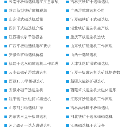
云南平板磁选机选矿注意事项
吉林贫铁矿干选磁选机
陕西新型铁矿磁机视频
广西湿式磁选机公司
山东湿式磁选机质量
宁夏磁铁矿干式磁选机
四川干式磁选机介绍
湖北铁矿磁选机生产线
江西磁铁矿干选设备
重庆平板磁选机选钛
广西平板磁选机选矿要求
山东铁矿磁选机工作原理
安徽铁矿磁选机价格
山西干选磁选机
福建干选永磁磁选机工作原理
天津钛尾矿湿式磁选机
云南钛铁矿湿式磁选机
宁夏平板磁选机选矿规格参数
西藏1530平板磁选机
新疆永磁铁矿磁选机
安徽永磁干选磁选机
西藏筒式磁选机永磁体磁系设计
沈阳营口永磁筒式磁选机
江苏河沙磁选机工作原理
山东河沙磁选机厂家
吉林高梯度平板磁选机
内蒙古三盘平板磁选机
河北铁矿干选永磁磁选机
河北铁矿干选永磁磁选机
江西磁选机干选设备