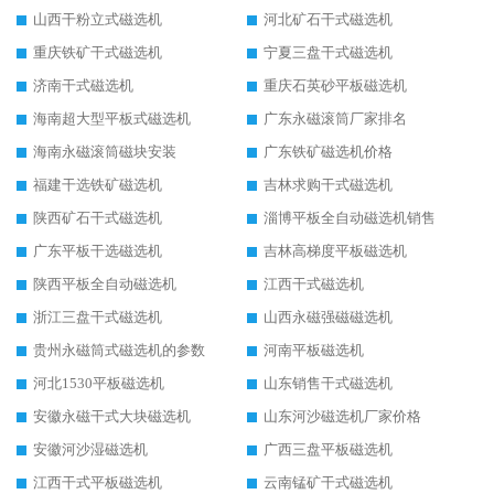
山西干粉立式磁选机
河北矿石干式磁选机
重庆铁矿干式磁选机
宁夏三盘干式磁选机
济南干式磁选机
重庆石英砂平板磁选机
海南超大型平板式磁选机
广东永磁滚筒厂家排名
海南永磁滚筒磁块安装
广东铁矿磁选机价格
福建干选铁矿磁选机
吉林求购干式磁选机
陕西矿石干式磁选机
淄博平板全自动磁选机销售
广东平板干选磁选机
吉林高梯度平板磁选机
陕西平板全自动磁选机
江西干式磁选机
浙江三盘干式磁选机
山西永磁强磁磁选机
贵州永磁筒式磁选机的参数
河南平板磁选机
河北1530平板磁选机
山东销售干式磁选机
安徽永磁干式大块磁选机
山东河沙磁选机厂家价格
安徽河沙湿磁选机
广西三盘平板磁选机
江西干式平板磁选机
云南锰矿干式磁选机