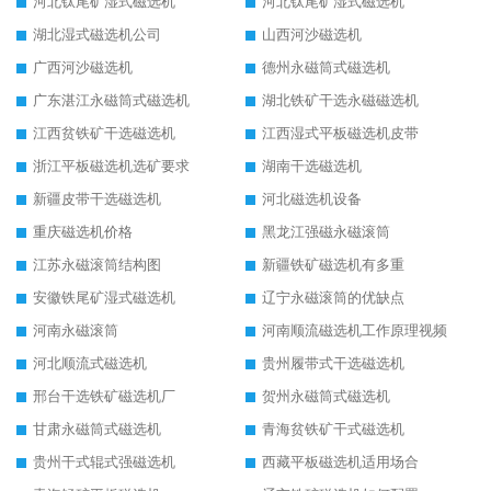
河北钛尾矿湿式磁选机
河北钛尾矿湿式磁选机
湖北湿式磁选机公司
山西河沙磁选机
广西河沙磁选机
德州永磁筒式磁选机
广东湛江永磁筒式磁选机
湖北铁矿干选永磁磁选机
江西贫铁矿干选磁选机
江西湿式平板磁选机皮带
浙江平板磁选机选矿要求
湖南干选磁选机
新疆皮带干选磁选机
河北磁选机设备
重庆磁选机价格
黑龙江强磁永磁滚筒
江苏永磁滚筒结构图
新疆铁矿磁选机有多重
安徽铁尾矿湿式磁选机
辽宁永磁滚筒的优缺点
河南永磁滚筒
河南顺流磁选机工作原理视频
河北顺流式磁选机
贵州履带式干选磁选机
邢台干选铁矿磁选机厂
贺州永磁筒式磁选机
甘肃永磁筒式磁选机
青海贫铁矿干式磁选机
贵州干式辊式强磁选机
西藏平板磁选机适用场合