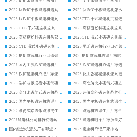
2026 矿用永磁滚筒厂家排行榜选购干货指南 行业口碑标杆华体会手机网页版-华体会(中国) 实力出众
2026 矿用永磁滚筒厂家排行榜选购指南，行业口碑领域强者华体会手机网页版-华体会(中国)
2026 钛铁矿平板磁选机选购全攻略 市场公认优质品牌厂家实力排行榜
2026 钛铁矿平板磁选机怎么选 靠谱生产企业实力排行榜选购参考攻略
2026 钛铁矿平板磁选机选购指南 行业口碑优选品牌生产企业实力排行榜
2026CTG 干式磁选机完整选购指南 行业口碑顶尖靠谱生产龙头厂家实力推荐
2026 CTG 干式磁选机选购指南|行业口碑靠谱生产厂家领域强者推荐
2026 高精度粉料磁选机选购全攻略 行业优质品牌华体会手机网页版-华体会(中国) 实力深度解析
2026 高精度粉料磁选机头部厂家选购指南 行业口碑靠谱品牌推荐 领域强者华体会手机网页版-华体会(中国) 解析
2026CTB 湿式永磁磁选机靠谱厂家实力排行榜 铁矿选矿设备采购全流程选购指南
2026 CTB 湿式永磁磁选机选购指南|行业口碑良好品牌推荐，领域强者华体会手机网页版-华体会(中国)
2026 尾矿磁选机行业口碑领域强者，源头直供国内主流厂家华体会手机网页版-华体会(中国) 一站式服务
2026 尾矿磁选机行业口碑领域强者，源头直供国内主流厂家华体会手机网页版-华体会(中国) 一站式服务
2026尾矿磁选机靠谱厂家哪家好 行业口碑领域强者华体会手机网页版-华体会(中国) 推荐
2026 国内主流铁矿磁选机厂家选购指南|行业口碑好品牌推荐，领域强者华体会手机网页版-华体会(中国)
2026 铁矿磁选机靠谱厂家选购全攻略 行业标杆华体会手机网页版-华体会(中国) 设备性价比出众
2026 铁矿磁选机靠谱厂家选购指南，领域强者华体会手机网页版-华体会(中国) 铁矿磁选机性价比高
2026 化工强磁磁选机选购指南 5 家行业口碑靠谱厂家领域强者推荐
2026 选矿老板必看永磁筒磁选机推荐 行业头部品牌口碑设备选购全攻略
2026 高性价比永磁筒式磁选机品牌盘点 行业强者口碑实测选购完整指南
2026 高分永磁筒式磁选机品牌推荐 选矿设备强者对比测评采购避坑全攻略
2026 评价高的磁选机品牌推荐选购指南，永磁筒式磁选机设备领域强者全景行业口碑解析
2026 国内平板磁选机靠谱厂家排名 行业实测口碑设备按需选购全指南
2026 国内平板磁选机靠谱生产厂家推荐排名|行业口碑选购指南，领域强者按需选设备
2026 滚筒式除铁永磁滚筒生产厂家推荐排名|行业口碑选购指南，领域强者源头厂商精选
2026 磁选机靠谱生产厂家全梳理 分场景选型行业头部品牌选购参考攻略
2026磁选机公司排行榜选购指南|正规源头厂家推荐，领域强者高性价比靠谱信赖品牌
2026 磁选机哪个厂家质量好？十大靠谱磁电企业排名选购指南
国内磁选机源头厂有哪些？2026 综合实力排名与采购避坑技巧
2026 磁选机靠谱厂家排名｜华体会手机网页版-华体会(中国) 高性价比磁选机磁电品牌