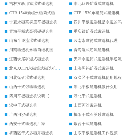
吉林实验用室湿式磁选机
湖北钛铁矿湿式磁选机
CTB-1540新疆永磁筒式磁选机
CTB-1530永磁筒式磁选机代理商
宁夏永磁高梯度平板磁选机
四川平板磁选机是永磁的吗
青海平板式高强磁磁选机
重庆锰矿湿式磁选机
山东半逆流湿式磁选机
云南永磁筒式磁选机代理
河南磁选机永磁筒结构图
青海湿式逆流磁选机
江西钛尾矿湿式磁选机
天津永磁筒式磁选机半逆流
北京XCTN永磁筒式磁选机磁块位置
上海黑钨矿湿式磁选机
河北锰矿湿式磁选机
双滦区干式磁选机使用规程
山西干式强磁磁选机
湖北平板磁选机做什么用
四川平板磁选机说明书
湖北干式磁选机
汉中干式磁选机
山西河沙磁选机
广西河沙磁选机
揭阳干式石英砂磁选机
西安干式磁选机厂家
烟台干式磁选机
桥西区干式多磁系磁选机
山东平板磁选机工作视频