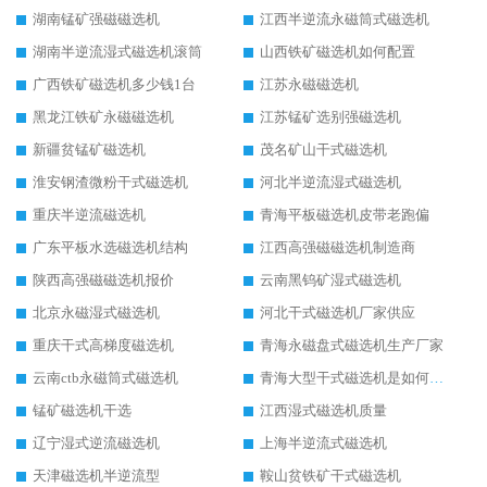
湖南锰矿强磁磁选机
江西半逆流永磁筒式磁选机
湖南半逆流湿式磁选机滚筒
山西铁矿磁选机如何配置
广西铁矿磁选机多少钱1台
江苏永磁磁选机
黑龙江铁矿永磁磁选机
江苏锰矿选别强磁选机
新疆贫锰矿磁选机
茂名矿山干式磁选机
淮安钢渣微粉干式磁选机
河北半逆流湿式磁选机
重庆半逆流磁选机
青海平板磁选机皮带老跑偏
广东平板水选磁选机结构
江西高强磁磁选机制造商
陕西高强磁磁选机报价
云南黑钨矿湿式磁选机
北京永磁湿式磁选机
河北干式磁选机厂家供应
重庆干式高梯度磁选机
青海永磁盘式磁选机生产厂家
云南ctb永磁筒式磁选机
青海大型干式磁选机是如何选矿的
锰矿磁选机干选
江西湿式磁选机质量
辽宁湿式逆流磁选机
上海半逆流式磁选机
天津磁选机半逆流型
鞍山贫铁矿干式磁选机