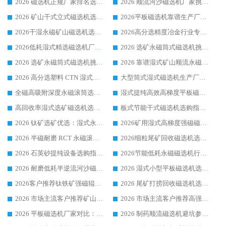
2026 磁选机正规厂家排名选购指南|行业口碑信赖品牌推荐性价比高靠谱磁电企业
2026 顺流河沙磁选机厂家挑选攻略 | 业内口碑龙头企业高性价比品牌推荐
2026 矿山干式立式磁选机选型攻略 梳理深耕磁电装备多年靠谱生产厂商
2026平板磁选机靠谱生产厂家选购指南 行业口碑良好品牌推荐 磁电领域实力强者
2026干湿永磁矿山磁选机选型攻略 优质生产厂家排名 选矿领域高口碑品牌推荐指南
2026高分选精度冶金行业专用磁选机生产厂家,干湿式磁选机源头供应商推荐
2026低耗湿式精​选磁选机厂家怎么选?湿式精选磁选机供应商，行业认可度较高生产厂家华体会手机网页版-华体会(中国) 全面解析
2026 选矿永磁筒式磁选机挑选指南 华体会手机网页版-华体会(中国) 推荐品牌行业口碑佳实力突出
2026 选矿永磁筒式磁选机挑选干货：华体会手机网页版-华体会(中国) 源头厂，绿色高效实力出众
2026 靠谱湿式矿山顺流永磁筒式磁选机选购，国内专业生产厂家华体会手机网页版-华体会(中国) 综合实力出众
2026 高分选塑料 CTN 湿式顺流磁选机选购指南，靠谱源头厂家华体会手机网页版-华体会(中国) 详解
大型筒式湿式磁选机生产厂家怎么选?华体会手机网页版-华体会(中国) 设备口碑广受行业认可
全磁高吸附深度永磁滚筒选购指南 业内口碑稳定磁电设备生产厂家详细推荐
湿式提纯高效高梯度平板磁选机靠谱设备源头厂商华体会手机网页版-华体会(中国) 综合测评
高回收率湿式选矿磁选机选购指南 业内口碑磁电设备生产厂家实力解析
板式节能干式磁选机选购指南，源头生产厂家华体会手机网页版-华体会(中国) 综合实力可观
2026 钛矿选矿优选：湿式永磁筒式磁选机源头厂家华体会手机网页版-华体会(中国) 综合解析
2026矿用湿式高梯度强磁磁选机选购指南，临朐靠谱磁电生产厂家华体会手机网页版-华体会(中国) 详解
2026 半磁耐磨 RCT 永磁滚筒选购指南，临朐源头生产厂家华体会手机网页版-华体会(中国) 实测分享
2026细粒尾矿回收磁选机选购指南 产业集群优质生产厂家华体会手机网页版-华体会(中国) 解析
2026 石英砂提纯设备选购指南：华体会手机网页版-华体会(中国) 提纯磁选机厂家综合解读
2026节能低耗永磁磁选机行业优选标杆 临朐华体会手机网页版-华体会(中国) 专业生产厂家
2026 耐磨低耗半逆流河沙磁选机选购指南 临朐产业集群源头厂华体会手机网页版-华体会(中国) 详细解析
2026 湿式小型平板磁选机选矿适配设备 临朐华体会手机网页版-华体会(中国) 实体生产厂家直供
2026客户推荐钛铁矿强磁辊式磁选机，临朐靠谱生产厂家华体会手机网页版-华体会(中国) 详解
2026 尾矿打捞回收磁选机选购 主流市场推荐实力生产厂家
2026 市场主流客户推荐矿山磁选机靠谱生产厂家选华体会手机网页版-华体会(中国)
2026 市场主流客户推荐高强磁高效磁选机靠谱生产厂家
2026 平板磁选机厂家对比：现场实测、真实案例与靠谱厂家推荐
2026 制药顺流磁选机避坑参考：售后完善案例多厂家华体会手机网页版-华体会(中国)