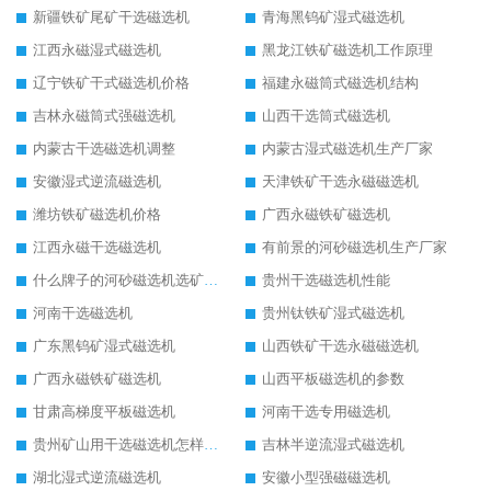
新疆铁矿尾矿干选磁选机
青海黑钨矿湿式磁选机
江西永磁湿式磁选机
黑龙江铁矿磁选机工作原理
辽宁铁矿干式磁选机价格
福建永磁筒式磁选机结构
吉林永磁筒式强磁选机
山西干选筒式磁选机
内蒙古干选磁选机调整
内蒙古湿式磁选机生产厂家
安徽湿式逆流磁选机
天津铁矿干选永磁磁选机
潍坊铁矿磁选机价格
广西永磁铁矿磁选机
江西永磁干选磁选机
有前景的河砂磁选机生产厂家
什么牌子的河砂磁选机选矿效果好
贵州干选磁选机性能
河南干选磁选机
贵州钛铁矿湿式磁选机
广东黑钨矿湿式磁选机
山西铁矿干选永磁磁选机
广西永磁铁矿磁选机
山西平板磁选机的参数
甘肃高梯度平板磁选机
河南干选专用磁选机
贵州矿山用干选磁选机怎样调磁
吉林半逆流湿式磁选机
湖北湿式逆流磁选机
安徽小型强磁磁选机