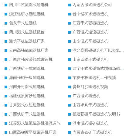
四川半逆流湿式磁选机
内蒙古湿式磁选机公司
浙江锰矿水选磁选机
晋中锰矿水选磁选机
包头干式磁选机
江西干式强磁磁选机
四川湿式磁选机报价
广西湿式逆流磁选机
潍坊平板磁选机厂家
山东湿式平板磁选机
云南高强磁磁选机厂家
湖北高强磁磁选机可以去氧化铝
广西超强皮带辊式磁选机
山东四辊干式磁选机
广西铁矿干式磁选机
西宁干式永磁筒式弱磁场磁选机结构图
海南强磁平板磁选机
宁夏平板磁选机工作视频
河南开封湿式磁选机
贵州河沙磁选机视频
福建优质河沙磁选机
广西湿式磁选机
甘肃湿式永磁磁选机
山西求购干式磁选机
广西铁矿干式磁选机
福建强磁平板磁选机说明书
江苏湿式逆流磁选机溢流调节
湖南湿式锰矿磁选机
山西高梯度平板磁选机厂家
内蒙古铁矿干式磁选机