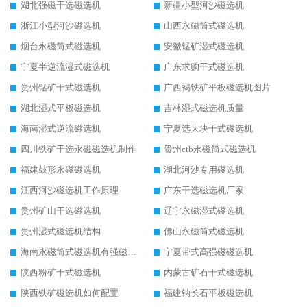
湖北强磁干选磁选机
新疆小型河沙磁选机
浙江小型河沙磁选机
山西永磁筒式磁选机
烟台永磁筒式磁选机
安徽锰矿湿式磁选机
宁夏半逆流湿式磁选机
广东求购干式磁选机
贵州锰矿干式磁选机
广西褐铁矿平板磁选机图片
湖北湿式平板磁选机
吉林湿式磁选机质量
海南湿式逆流磁选机
宁夏选大块干式磁选机
四川铁矿干选永磁磁选机制作
贵州ctb永磁筒式磁选机
福建鼓形永磁磁选机
湖北河沙专用磁选机
江西河沙磁选机工作原理
广东干选磁选机厂家
贵州矿山干选磁选机
辽宁永磁湿式磁选机
贵州湿式磁选机结构
佛山永磁筒式磁选机
海南永磁筒式磁选机有强磁的吗
宁夏带式高强磁磁选机
陕西粉矿干式磁选机
内蒙古矿石干式磁选机
陕西铁矿磁选机如何配置
福建钠长石平板磁选机