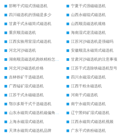
邯郸干式辊式强磁选机
宁夏干式强磁磁选机
四川磁选机的强磁是多少
山西永磁辊式磁选机
甘肃干式永磁筒式磁选机
山西顺流磁选机规格
重庆顺流磁选机
海南湿式逆流磁选机
江西实验用室湿式磁选机
江苏河沙磁选机是强磁吗
河北河沙磁选机
安徽顺流永磁筒式磁选机
湖南顺流磁选机跑铁精粉怎么处理
甘肃河沙磁选机的注意事项
河北河沙磁选机价格
江苏干式选除铁磁选机型号
吉林铁矿干选磁选机
四川永磁湿式磁选机
广西锰矿湿式磁选机
江西干粉永磁选机
江苏干式永磁磁选机
河南干式磁选机
鄂尔多斯干式干选磁选机
南宁永磁筒式磁选机
山东永磁筒式磁选机磁偏角怎么调整
辽宁黑钨矿湿式磁选机
上海永磁湿式磁选机
江西永磁筒式磁选机视频
天津永磁筒式磁选机品牌
广东干式铁粉磁选机