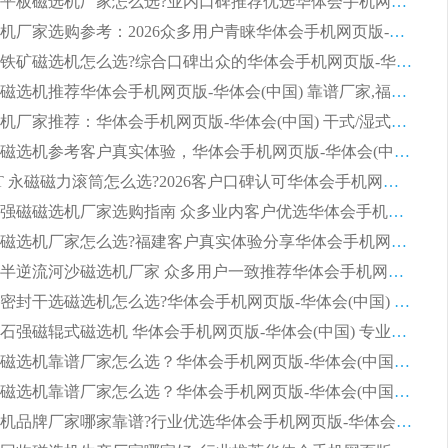
2026湿式平板磁选机厂家怎么选?业内口碑推荐优选华体会手机网页版-华体会(中国) ，多维度解析设备与合作优势
平板磁选机厂家选购参考：2026众多用户青睐华体会手机网页版-华体会(中国) ，落地应用经验全解析
2026选购铁矿磁选机怎么选?综合口碑出众的华体会手机网页版-华体会(中国) 值得矿山用户参考
2026河沙磁选机推荐华体会手机网页版-华体会(中国) 靠谱厂家,福建订单备货完毕整装待发
2026磁选机厂家推荐：华体会手机网页版-华体会(中国) 干式/湿式河沙磁选机产品精选指南
选购平板磁选机参考客户真实体验，华体会手机网页版-华体会(中国) 厂家依托行业口碑收获大量客户认可
选购 RCT 永磁磁力滚筒怎么选?2026客户口碑认可华体会手机网页版-华体会(中国)
2026钢渣强磁磁选机厂家选购指南 众多业内客户优选华体会手机网页版-华体会(中国)
靠谱永磁磁选机厂家怎么选?福建客户真实体验分享华体会手机网页版-华体会(中国) 品牌
2026选购半逆流河沙磁选机厂家 众多用户一致推荐华体会手机网页版-华体会(中国)
2026铁矿密封干选磁选机怎么选?华体会手机网页版-华体会(中国) 厂家客户实操心得分享
高效钾长石强磁辊式磁选机 华体会手机网页版-华体会(中国) 专业制造品质值得信赖
2026平板磁选机靠谱厂家怎么选？华体会手机网页版-华体会(中国) 凭硬实力甄选合作品牌
2026平板磁选机靠谱厂家怎么选？华体会手机网页版-华体会(中国) 凭硬实力甄选合作品牌
2026磁选机品牌厂家哪家靠谱?行业优选华体会手机网页版-华体会(中国) 实力出众