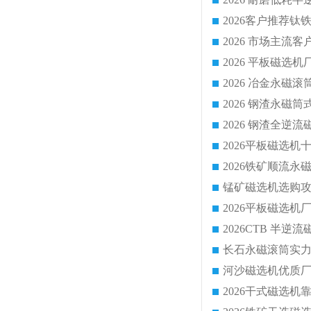
2026 平板磁
2026 钢渣全
锰矿磁选机选购攻