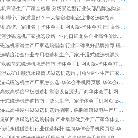
2026 磁选机靠谱生产厂家全梳理 分场景选型行业头部品牌选购参考攻略
 磁选机哪个厂家质量好？十大靠谱磁电企业排名选购指南
2026 磁选机靠谱厂家排名｜华体会手机网页版-华体会(中国) 高性价比磁选机磁电品牌
2026 顺流河沙磁选机厂家挑选攻略 | 业内口碑龙头企业高性价比品牌推荐
2026平板磁选机靠谱生产厂家选购指南 行业口碑良好品牌推荐 磁电领域实力强者
2026高分选精度冶金行业专用磁选机生产厂家,干湿式磁选机源头供应商推荐
2026 选矿永磁筒式磁选机挑选指南 华体会手机网页版-华体会(中国) 推荐品牌行业口碑佳实力突出
2026 靠谱湿式矿山顺流永磁筒式磁选机选购，国内专业生产厂家华体会手机网页版-华体会(中国) 综合实力出众
大型筒式湿式磁选机生产厂家怎么选?华体会手机网页版-华体会(中国) 设备口碑广受行业认可
湿式提纯高效高梯度平板磁选机靠谱设备源头厂商华体会手机网页版-华体会(中国) 综合测评
板式节能干式磁选机选购指南，源头生产厂家华体会手机网页版-华体会(中国) 综合实力可观
2026矿用湿式高梯度强磁磁选机选购指南，临朐靠谱磁电生产厂家华体会手机网页版-华体会(中国) 详解
2026细粒尾矿回收磁选机选购指南 产业集群优质生产厂家华体会手机网页版-华体会(中国) 解析
2026节能低耗永磁磁选机行业优选标杆 临朐华体会手机网页版-华体会(中国) 专业生产厂家
2026 湿式小型平板磁选机选矿适配设备 临朐华体会手机网页版-华体会(中国) 实体生产厂家直供