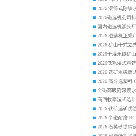
国内磁选机源头厂