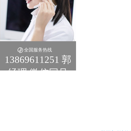
全国服务热线
13869611251 郭
经理 微信同号