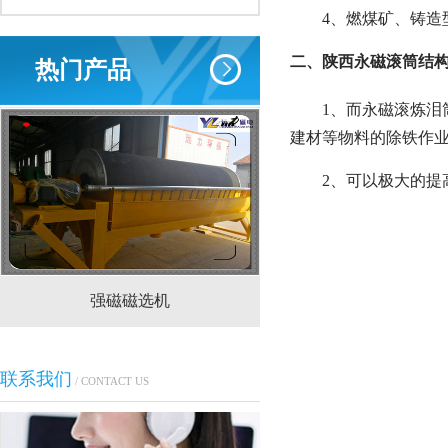
4、燃煤矿、铸造
二、陕西永磁滚筒结
热门产品
1、而永磁滚炼泪
建材等物料的除铁作
2、可以极大的提
强磁磁选机
CTS(N.B)永磁筒式
联系我们
/ CONTACT US