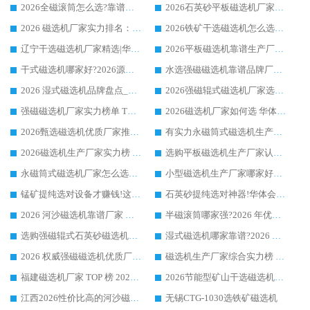
2026全磁滚筒怎么选?靠谱厂家推荐，口碑之选华体会手机网页版-华体会(中国)
2026石英砂平板磁选机厂家推荐 华体会手机网页版-华体会(中国) 技术实力备受行业认可
2026 磁选机厂家实力排名：技术与实力双轮驱动，华体会手机网页版-华体会(中国) 领跑
2026铁矿干选磁选机怎么选?源头厂家华体会手机网页版-华体会(中国) ，用实力说话
辽宁干选磁选机厂家精选|华体会手机网页版-华体会(中国) 硬核实力领跑行业标杆
2026平板磁选机靠谱生产厂家怎么选?行业标杆华体会手机网页版-华体会(中国) ，凭硬实力脱颖而出
干式磁选机哪家好?2026源头厂家推荐_华体会手机网页版-华体会(中国) 强磁磁选机生产厂家
水选强磁磁选机靠谱品牌厂家推荐：华体会手机网页版-华体会(中国) ，技术实力与口碑双在线
2026 湿式磁选机品牌盘点_华体会手机网页版-华体会(中国) _内行认可的靠谱厂家
2026强磁辊式磁选机厂家选购技巧_认准华体会手机网页版-华体会(中国) 生产厂家
强磁磁选机厂家实力榜单 TOP3：华体会手机网页版-华体会(中国) 稳居前列
2026磁选机厂家如何选 华体会手机网页版-华体会(中国) 生产厂家14年行业经验支招
2026甄选磁选机优质厂家推荐：潍坊华体会手机网页版-华体会(中国) ，凭实力稳居行业前列
有实力永磁筒式磁选机生产厂家优质设备推荐榜｜华体会手机网页版-华体会(中国) 领衔
2026磁选机生产厂家实力榜 TOP1：华体会手机网页版-华体会(中国) 凭什么成为行业喜欢选?
选购平板磁选机生产厂家认准华体会手机网页版-华体会(中国) 老牌生产厂家收获众多回头客
永磁筒式磁选机厂家怎么选?14 年老厂华体会手机网页版-华体会(中国) 凭实力出圈，这 5 大优势太圈粉
小型磁选机生产厂家哪家好?2026 年实测推荐，华体会手机网页版-华体会(中国) 十年口碑厂值得闭眼入
锰矿提纯选对设备才赚钱!这家临朐厂家的强磁辊磁选机凭啥成行业标杆?
石英砂提纯选对神器!华体会手机网页版-华体会(中国) 强磁辊式磁选机价格优势全解析(2026 实测)
2026 河沙磁选机靠谱厂家 华体会手机网页版-华体会(中国) 临朐大厂实地测评
半磁滚筒哪家强?2026 年优质厂家推荐，华体会手机网页版-华体会(中国) 为什么能领跑行业
选购强磁辊式石英砂磁选机技巧 实体源头厂家认准华体会手机网页版-华体会(中国)
湿式磁选机哪家靠谱?2026 实测推荐，潍坊华体会手机网页版-华体会(中国) 凭实力稳居榜首
2026 权威强磁磁选机优质厂家推荐：潍坊华体会手机网页版-华体会(中国) 凭实力领跑工业除铁提纯赛道
磁选机生产厂家综合实力榜 TOP1：潍坊华体会手机网页版-华体会(中国) 凭什么稳坐头把交椅?
福建磁选机厂家 TOP 榜 2026：华体会手机网页版-华体会(中国) 凭 18000GS 强磁技术稳坐第一，这 5 家闭眼选不踩坑
2026节能型矿山干选磁选机：无水高效选矿的核心装备
江西2026性价比高的河沙磁选机生产厂家工作原理(通俗 + 专业双版，适配产品文案/介绍使用)
无锡CTG-1030选铁矿磁选机