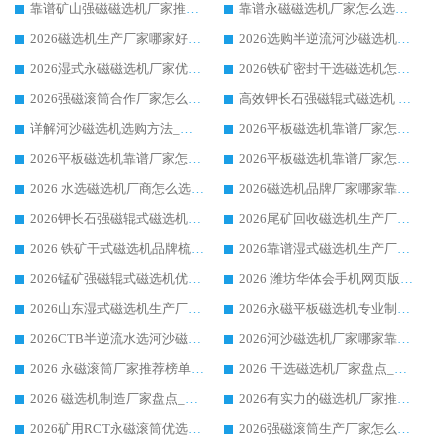
靠谱矿山强磁磁选机厂家推荐 2026客户真实使用心得分享
靠谱永磁磁选机厂家怎么选?福建客户真实体验分享华体会手机网页版-华体会(中国) 品牌
2026磁选机生产厂家哪家好?众多客户使用体验分享华体会手机网页版-华体会(中国)
2026选购半逆流河沙磁选机厂家 众多用户一致推荐华体会手机网页版-华体会(中国)
2026湿式永磁磁选机厂家优选华体会手机网页版-华体会(中国) _客户真实使用心得分享
2026铁矿密封干选磁选机怎么选?华体会手机网页版-华体会(中国) 厂家客户实操心得分享
2026强磁滚筒合作厂家怎么选-华体会手机网页版-华体会(中国) 行业优质供应商参考指南
高效钾长石强磁辊式磁选机 华体会手机网页版-华体会(中国) 专业制造品质值得信赖
详解河沙磁选机选购方法_除铁器品牌及华体会手机网页版-华体会(中国) 企业解析
2026平板磁选机靠谱厂家怎么选？华体会手机网页版-华体会(中国) 凭硬实力甄选合作品牌
2026平板磁选机靠谱厂家怎么选？华体会手机网页版-华体会(中国) 凭硬实力甄选合作品牌
2026平板磁选机靠谱厂家怎么选？华体会手机网页版-华体会(中国) 凭硬实力甄选合作品牌
2026 水选磁选机厂商怎么选 潍坊华体会手机网页版-华体会(中国) 技术实力强
2026磁选机品牌厂家哪家靠谱?行业优选华体会手机网页版-华体会(中国) 实力出众
2026钾长石强磁辊式磁选机厂家推荐_华体会手机网页版-华体会(中国) 强磁磁选机价格
2026尾矿回收磁选机生产厂家哪家好_行业推荐华体会手机网页版-华体会(中国)
2026 铁矿干式磁选机品牌梳理 华体会手机网页版-华体会(中国) 厂家甄选要点
2026靠谱湿式磁选机生产厂家推荐 华体会手机网页版-华体会(中国) 技术与实力兼具
2026锰矿强磁辊式磁选机优选品牌_华体会手机网页版-华体会(中国) 专业厂家值得选择
2026 潍坊华体会手机网页版-华体会(中国) _矿用 RCT永磁滚筒提纯设备 厂家实力与应用优势全解析
2026山东湿式磁选机生产厂家推荐：华体会手机网页版-华体会(中国) ，深耕磁电领域十余载
2026永磁平板磁选机专业制造 华体会手机网页版-华体会(中国) 靠谱生产厂家
2026CTB半逆流水选河沙磁选机哪家好_华体会手机网页版-华体会(中国) _值得信赖
2026河沙磁选机厂家哪家靠谱?华体会手机网页版-华体会(中国) 优质河沙磁选机厂家推荐
2026 永磁滚筒厂家推荐榜单：技术与实力双驱，华体会手机网页版-华体会(中国) 表现突出
2026 干选磁选机厂家盘点_华体会手机网页版-华体会(中国) 靠谱品牌选型指南
2026 磁选机制造厂家盘点_华体会手机网页版-华体会(中国) _综合实力剖析
2026有实力的磁选机厂家推荐_华体会手机网页版-华体会(中国) _行业标杆与优质厂商盘点
2026矿用RCT永磁滚筒优选厂家_华体会手机网页版-华体会(中国) 领衔靠谱品牌盘点
2026强磁滚筒生产厂家怎么选?行业口碑推荐华体会手机网页版-华体会(中国)