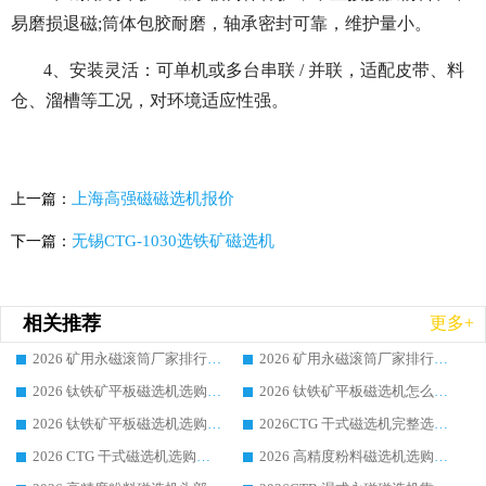
易磨损退磁;筒体包胶耐磨，轴承密封可靠，维护量小。
4、安装灵活：可单机或多台串联 / 并联，适配皮带、料
仓、溜槽等工况，对环境适应性强。
上海高强磁磁选机报价
上一篇：
无锡CTG-1030选铁矿磁选机
下一篇：
相关推荐
更多+
2026 矿用永磁滚筒厂家排行榜选购干货指南 行业口碑标杆华体会手机网页版-华体会(中国) 实力出众
2026 矿用永磁滚筒厂家排行榜选购指南，行业口碑领域强者华体会手机网页版-华体会(中国)
2026 钛铁矿平板磁选机选购全攻略 市场公认优质品牌厂家实力排行榜
2026 钛铁矿平板磁选机怎么选 靠谱生产企业实力排行榜选购参考攻略
2026 钛铁矿平板磁选机选购指南 行业口碑优选品牌生产企业实力排行榜
2026CTG 干式磁选机完整选购指南 行业口碑顶尖靠谱生产龙头厂家实力推荐
2026 CTG 干式磁选机选购指南|行业口碑靠谱生产厂家领域强者推荐
2026 高精度粉料磁选机选购全攻略 行业优质品牌华体会手机网页版-华体会(中国) 实力深度解析