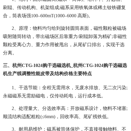
刷辊、传动机构、机架组成;磁系采用铁氧体或稀土钕铁硼复
合，筒表场强100–600mT(1000–6000 高斯)。
2、原理：物料均匀给到旋转圆筒表面，磁性颗粒被磁场
吸附随筒转动，带出磁场区后靠重力/刷辊卸落为精矿;非磁性
颗粒受离心力、重力作用被甩出，从尾矿口排出，实现干选
分离。
三、杭州CTG-1024购干选磁选机_杭州CTG-1024购干选磁选
机生产线调整性能皮带及结构价格主要特点
1、干选节能：全程无需用水，无废水排放、无二次污染;
永磁磁系无需励磁电，仅传动耗电，运行成本低。
2、处理量大、分选效率高：开放磁系设计，物料不堵塞;
顺流结构适配粗粒(≤6mm)，回收率高、尾矿残铁低。
3、耐用易维护：磁系被筒体保护，不直接接触物料、不