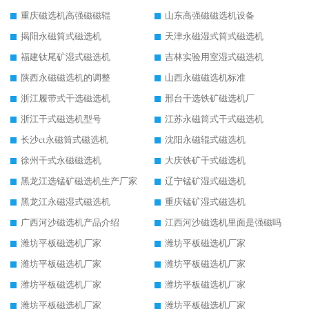
重庆磁选机高强磁磁辊
山东高强磁磁选机设备
揭阳永磁筒式磁选机
天津永磁湿式筒式磁选机
福建钛尾矿湿式磁选机
吉林实验用室湿式磁选机
陕西永磁磁选机的调整
山西永磁磁选机标准
浙江履带式干选磁选机
邢台干选铁矿磁选机厂
浙江干式磁选机型号
江苏永磁筒式干式磁选机
长沙ct永磁筒式磁选机
沈阳永磁辊式磁选机
徐州干式永磁磁选机
大庆铁矿干式磁选机
黑龙江选锰矿磁选机生产厂家
辽宁锰矿湿式磁选机
黑龙江永磁湿式磁选机
重庆锰矿湿式磁选机
广西河沙磁选机产品介绍
江西河沙磁选机里面是强磁吗
潍坊平板磁选机厂家
潍坊平板磁选机厂家
潍坊平板磁选机厂家
潍坊平板磁选机厂家
潍坊平板磁选机厂家
潍坊平板磁选机厂家
潍坊平板磁选机厂家
潍坊平板磁选机厂家