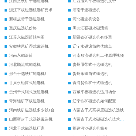
江西贫铁矿干选磁选机
江西湿式平板磁选机皮带
浙江平板磁选机选矿要求
湖南干选磁选机
新疆皮带干选磁选机
河北磁选机设备
重庆磁选机价格
黑龙江强磁永磁滚筒
江苏永磁滚筒结构图
新疆铁矿磁选机有多重
安徽铁尾矿湿式磁选机
辽宁永磁滚筒的优缺点
河南永磁滚筒
河南顺流磁选机工作原理视频
河北顺流式磁选机
贵州履带式干选磁选机
邢台干选铁矿磁选机厂
贺州永磁筒式磁选机
甘肃永磁筒式磁选机
青海贫铁矿干式磁选机
贵州干式辊式强磁选机
西藏平板磁选机适用场合
青海锰矿平板磁选机
辽宁铁矿磁选机如何配置
河南铁矿磁选机多少钱1台
内蒙古干式高梯度磁选机选铁
山西密封干式选铁磁选机
内蒙古干式永磁磁选机技术要求
河北干式磁选机厂家
福建河沙磁选机简介