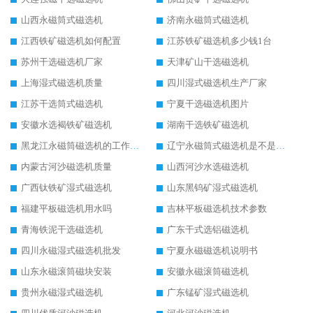
山西永磁筒式磁选机
济南永磁筒式磁选机
江西铁矿磁选机如何配置
江苏铁矿磁选机多少钱1台
苏州干选磁选机厂家
天津矿山干选磁选机
上海湿式磁选机质量
四川湿式磁选机生产厂家
江苏干选筒式磁选机
宁夏干选磁选机图片
安徽水选褐铁矿磁选机
湖南干选铁矿磁选机
黑龙江永磁筒磁选机的工作原理
辽宁永磁筒式磁选机是不是强磁
内蒙古河沙磁选机质量
山西河沙水选磁选机
广西钛铁矿湿式磁选机
山东黑钨矿湿式磁选机
福建平板磁选机用水吗
吉林平板磁选机技术参数
青海铁泥干选磁选机
广东干式选铝磁选机
四川永磁湿式磁选机批发
宁夏永磁磁选机说明书
山东永磁滚筒磁块安装
安徽永磁滚筒磁选机
贵州永磁湿式磁选机
广东锰矿湿式磁选机