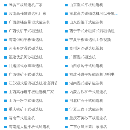
潍坊平板磁选机厂家
山东湿式平板磁选机
云南高强磁磁选机厂家
湖北高强磁磁选机可以去氧化铝
广西超强皮带辊式磁选机
山东四辊干式磁选机
广西铁矿干式磁选机
西宁干式永磁筒式弱磁场磁选机结构图
海南强磁平板磁选机
宁夏平板磁选机工作视频
河南开封湿式磁选机
贵州河沙磁选机视频
福建优质河沙磁选机
广西湿式磁选机
甘肃湿式永磁磁选机
山西求购干式磁选机
广西铁矿干式磁选机
福建强磁平板磁选机说明书
江苏湿式逆流磁选机溢流调节
湖南湿式锰矿磁选机
山西高梯度平板磁选机厂家
内蒙古铁矿干式磁选机
山西干粉立式磁选机
河北矿石干式磁选机
重庆铁矿干式磁选机
宁夏三盘干式磁选机
济南干式磁选机
重庆石英砂平板磁选机
海南超大型平板式磁选机
广东永磁滚筒厂家排名