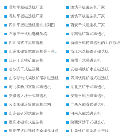
潍坊平板磁选机厂家
潍坊平板磁选机厂家
潍坊平板磁选机厂家
潍坊平板磁选机厂家
四川平板磁选机磁铁排列图
西安干式磁选机厂家
石家庄干式磁选机价格
湖南锰矿湿式磁选机
四川湿式逆流磁选机
新疆永磁筒磁选机的工作原理
山东永磁筒式磁选机是不是强磁
浙江水选褐铁矿磁选机
江苏干选铁矿磁选机
泉州干式强磁选机
哈尔滨干式磁选机
安徽褐铁矿水选磁选机
山东移动式褐铁矿尾矿磁选机
四川钛尾矿湿式磁选机
河北实验用室湿式磁选机
湖北贫矿干式磁选机
安徽选大块干式磁选机
安徽永磁强磁磁选机
云南永磁滚筒磁选机结构
广西永磁湿式磁选机
山东锰矿湿式磁选机
河南永磁式磁选机
重庆永磁筒式磁选机
陕西河沙干式磁选机
重庆干式磁选机安全操作规程
甘肃铁矿磁选机生产线