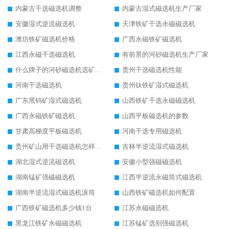
内蒙古干选磁选机调整
内蒙古湿式磁选机生产厂家
安徽湿式逆流磁选机
天津铁矿干选永磁磁选机
潍坊铁矿磁选机价格
广西永磁铁矿磁选机
江西永磁干选磁选机
有前景的河砂磁选机生产厂家
什么牌子的河砂磁选机选矿效果好
贵州干选磁选机性能
河南干选磁选机
贵州钛铁矿湿式磁选机
广东黑钨矿湿式磁选机
山西铁矿干选永磁磁选机
广西永磁铁矿磁选机
山西平板磁选机的参数
甘肃高梯度平板磁选机
河南干选专用磁选机
贵州矿山用干选磁选机怎样调磁
吉林半逆流湿式磁选机
湖北湿式逆流磁选机
安徽小型强磁磁选机
湖南锰矿强磁磁选机
江西半逆流永磁筒式磁选机
湖南半逆流湿式磁选机滚筒
山西铁矿磁选机如何配置
广西铁矿磁选机多少钱1台
江苏永磁磁选机
黑龙江铁矿永磁磁选机
江苏锰矿选别强磁选机