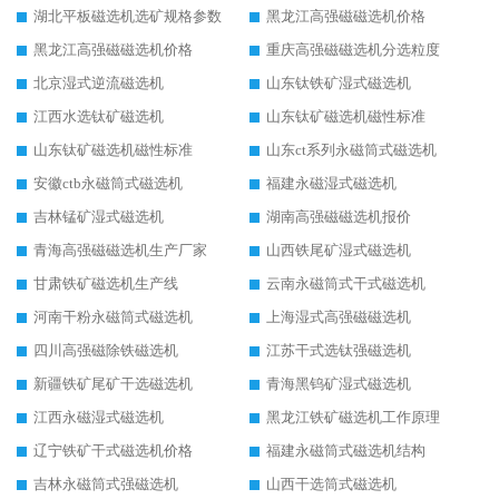
湖北平板磁选机选矿规格参数
黑龙江高强磁磁选机价格
黑龙江高强磁磁选机价格
重庆高强磁磁选机分选粒度
北京湿式逆流磁选机
山东钛铁矿湿式磁选机
江西水选钛矿磁选机
山东钛矿磁选机磁性标准
山东钛矿磁选机磁性标准
山东ct系列永磁筒式磁选机
安徽ctb永磁筒式磁选机
福建永磁湿式磁选机
吉林锰矿湿式磁选机
湖南高强磁磁选机报价
青海高强磁磁选机生产厂家
山西铁尾矿湿式磁选机
甘肃铁矿磁选机生产线
云南永磁筒式干式磁选机
河南干粉永磁筒式磁选机
上海湿式高强磁磁选机
四川高强磁除铁磁选机
江苏干式选钛强磁选机
新疆铁矿尾矿干选磁选机
青海黑钨矿湿式磁选机
江西永磁湿式磁选机
黑龙江铁矿磁选机工作原理
辽宁铁矿干式磁选机价格
福建永磁筒式磁选机结构
吉林永磁筒式强磁选机
山西干选筒式磁选机