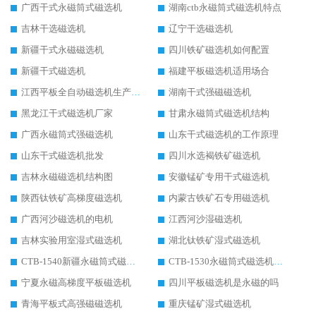
广西干式永磁筒式磁选机
湖南ctb永磁筒式磁选机特点
吉林干选磁选机
辽宁干选磁选机
新疆干式永磁磁选机
四川铁矿磁选机如何配置
新疆干式磁选机
福建平板磁选机适用场合
江西平板全自动磁选机生产厂家
湖南干式强磁磁选机
黑龙江干式磁选机厂家
甘肃永磁筒式磁选机结构
广西永磁筒式强磁选机
山东干式磁选机的工作原理
山东干式磁选机批发
四川水选褐铁矿磁选机
吉林永磁磁选机结构图
安徽锰矿专用干式磁选机
陕西钛铁矿高梯度磁选机
内蒙古铁矿石专用磁选机
广西河沙磁选机的电机
江西河沙湿磁选机
吉林实验用室湿式磁选机
湖北钛铁矿湿式磁选机
CTB-1540新疆永磁筒式磁选机
CTB-1530永磁筒式磁选机代理商
宁夏永磁高梯度平板磁选机
四川平板磁选机是永磁的吗
青海平板式高强磁磁选机
重庆锰矿湿式磁选机