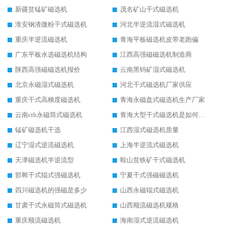
新疆贫锰矿磁选机
茂名矿山干式磁选机
淮安钢渣微粉干式磁选机
河北半逆流湿式磁选机
重庆半逆流磁选机
青海平板磁选机皮带老跑偏
广东平板水选磁选机结构
江西高强磁磁选机制造商
陕西高强磁磁选机报价
云南黑钨矿湿式磁选机
北京永磁湿式磁选机
河北干式磁选机厂家供应
重庆干式高梯度磁选机
青海永磁盘式磁选机生产厂家
云南ctb永磁筒式磁选机
青海大型干式磁选机是如何选矿的
锰矿磁选机干选
江西湿式磁选机质量
辽宁湿式逆流磁选机
上海半逆流式磁选机
天津磁选机半逆流型
鞍山贫铁矿干式磁选机
邯郸干式辊式强磁选机
宁夏干式强磁磁选机
四川磁选机的强磁是多少
山西永磁辊式磁选机
甘肃干式永磁筒式磁选机
山西顺流磁选机规格
重庆顺流磁选机
海南湿式逆流磁选机