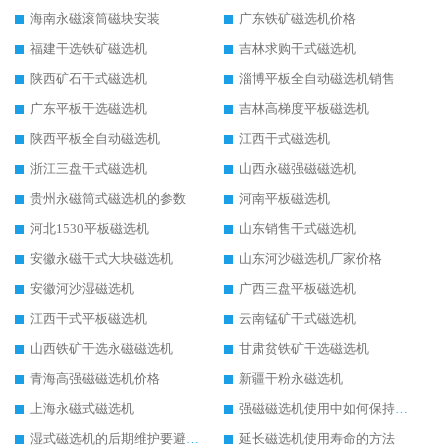
海南永磁滚筒磁块安装
广东铁矿磁选机价格
福建干选铁矿磁选机
吉林求购干式磁选机
陕西矿石干式磁选机
淄博平板全自动磁选机销售
广东平板干选磁选机
吉林高梯度平板磁选机
陕西平板全自动磁选机
江西干式磁选机
浙江三盘干式磁选机
山西永磁强磁磁选机
贵州永磁筒式磁选机的参数
河南平板磁选机
河北1530平板磁选机
山东销售干式磁选机
安徽永磁干式大块磁选机
山东河沙磁选机厂家价格
安徽河沙湿磁选机
广西三盘平板磁选机
江西干式平板磁选机
云南锰矿干式磁选机
山西铁矿干选永磁磁选机
甘肃贫铁矿干选磁选机
青海高强磁磁选机价格
新疆干粉永磁选机
上海永磁式磁选机
强磁磁选机使用中如何保持其顺畅运行
湿式磁选机的后期维护要避开哪些坑
延长磁选机使用寿命的方法