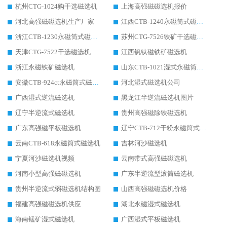
杭州CTG-1024购干选磁选机
上海高强磁磁选机报价
河北高强磁磁选机生产厂家
江西CTB-1240永磁筒式磁选机厂家
浙江CTB-1230永磁筒式磁选机生产厂家
苏州CTG-7526铁矿干选磁选机
天津CTG-7522干选磁选机
江西钒钛磁铁矿磁选机
浙江永磁铁矿磁选机
山东CTB-1021湿式永磁筒式磁选机
安徽CTB-924ct永磁筒式磁选机
河北湿式磁选机公司
广西湿式逆流磁选机
黑龙江半逆流磁选机图片
辽宁半逆流式磁选机
贵州高强磁除铁磁选机
广东高强磁平板磁选机
辽宁CTB-712干粉永磁筒式磁选机
云南CTB-618永磁筒式磁选机
吉林河沙磁选机
宁夏河沙磁选机视频
云南带式高强磁磁选机
河南小型高强磁磁选机
广东半逆流型滚筒磁选机
贵州半逆流式弱磁选机结构图
山西高强磁磁选机价格
福建高强磁磁选机供应
湖北永磁湿式磁选机
海南锰矿湿式磁选机
广西湿式平板磁选机