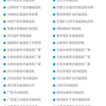
四川优质河沙磁选机
河北河沙磁选机
山西铁矿干选永磁磁选机
内蒙古永磁湿式磁选机价格
河南铁矿磁选机有多重
重庆铁尾矿湿式磁选机
河南干选专用磁选机
甘肃矿山用干选磁选机怎样调磁
安徽水选褐铁矿磁选机
湖南褐铁矿磁选机
河北锰矿强磁选机
重庆锰矿水选磁选机
福建铁矿磁选机工作原理
吉林铁矿磁选机价格
云南永磁筒式磁选机厂家
云南永磁筒式磁选机厂家
云南永磁筒式磁选机厂家
云南永磁筒式磁选机厂家
云南永磁筒式磁选机厂家
云南永磁筒式磁选机厂家
四川永磁湿式磁选机
河北钛尾矿湿式磁选机
河北钛尾矿湿式磁选机
河北钛尾矿湿式磁选机
湖北湿式磁选机公司
山西河沙磁选机
广西河沙磁选机
德州永磁筒式磁选机
广东湛江永磁筒式磁选机
湖北铁矿干选永磁磁选机