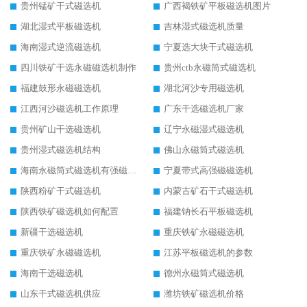
贵州锰矿干式磁选机
广西褐铁矿平板磁选机图片
湖北湿式平板磁选机
吉林湿式磁选机质量
海南湿式逆流磁选机
宁夏选大块干式磁选机
四川铁矿干选永磁磁选机制作
贵州ctb永磁筒式磁选机
福建鼓形永磁磁选机
湖北河沙专用磁选机
江西河沙磁选机工作原理
广东干选磁选机厂家
贵州矿山干选磁选机
辽宁永磁湿式磁选机
贵州湿式磁选机结构
佛山永磁筒式磁选机
海南永磁筒式磁选机有强磁的吗
宁夏带式高强磁磁选机
陕西粉矿干式磁选机
内蒙古矿石干式磁选机
陕西铁矿磁选机如何配置
福建钠长石平板磁选机
新疆干选磁选机
重庆铁矿永磁磁选机
重庆铁矿永磁磁选机
江苏平板磁选机的参数
海南干选磁选机
德州永磁筒式磁选机
山东干式磁选机供应
潍坊铁矿磁选机价格