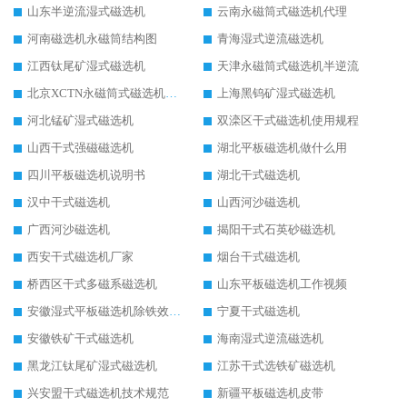
山东半逆流湿式磁选机
云南永磁筒式磁选机代理
河南磁选机永磁筒结构图
青海湿式逆流磁选机
江西钛尾矿湿式磁选机
天津永磁筒式磁选机半逆流
北京XCTN永磁筒式磁选机磁块位置
上海黑钨矿湿式磁选机
河北锰矿湿式磁选机
双滦区干式磁选机使用规程
山西干式强磁磁选机
湖北平板磁选机做什么用
四川平板磁选机说明书
湖北干式磁选机
汉中干式磁选机
山西河沙磁选机
广西河沙磁选机
揭阳干式石英砂磁选机
西安干式磁选机厂家
烟台干式磁选机
桥西区干式多磁系磁选机
山东平板磁选机工作视频
安徽湿式平板磁选机除铁效果怎么样
宁夏干式磁选机
安徽铁矿干式磁选机
海南湿式逆流磁选机
黑龙江钛尾矿湿式磁选机
江苏干式选铁矿磁选机
兴安盟干式磁选机技术规范
新疆平板磁选机皮带