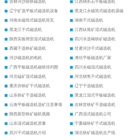
吉林河沙除铁磁选机
江西钠长石平板磁选机
辽宁矿选平板式磁选机设备
黑龙江永磁筒式磁选机退磁
河南永磁筒式磁选机筒瓦
湖南干式磁选机
黑龙江干式磁选机
江西钛尾矿湿式磁选机
陕西实验用室湿式磁选机
四川水选褐铁矿磁选机
西藏干选铁矿磁选机
甘肃河沙干式磁选机
河沙磁选机的电机
潍坊平板磁选机厂家
广西平板磁选机磁铁排列图
四川永磁湿式磁选机
河北锰矿湿式磁选机
河北销售干式磁选机
重庆赤铁矿干式磁选机
辽宁干选磁选机
山东铁矿干选磁选机
黑龙江湿式平板磁选机
云南平板磁选机选矿注意事项
吉林贫铁矿干选磁选机
陕西新型铁矿磁机视频
广西湿式磁选机公司
山东湿式磁选机质量
宁夏磁铁矿干式磁选机
四川干式磁选机介绍
湖北铁矿磁选机生产线