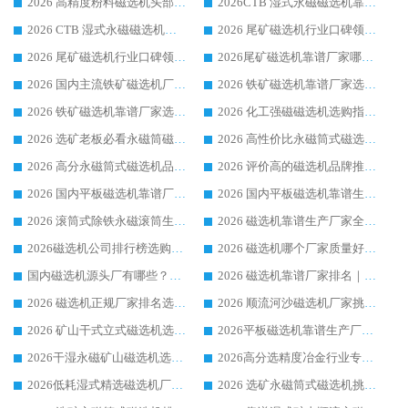
2026 高精度粉料磁选机头部厂家选购指南 行业口碑靠谱品牌推荐 领域强者华体会手机网页版-华体会(中国) 解析
2026CTB 湿式永磁磁选机靠谱厂家实力排行榜 铁矿选矿设备采购全流程选购指南
2026 CTB 湿式永磁磁选机选购指南|行业口碑良好品牌推荐，领域强者华体会手机网页版-华体会(中国)
2026 尾矿磁选机行业口碑领域强者，源头直供国内主流厂家华体会手机网页版-华体会(中国) 一站式服务
2026 尾矿磁选机行业口碑领域强者，源头直供国内主流厂家华体会手机网页版-华体会(中国) 一站式服务
2026尾矿磁选机靠谱厂家哪家好 行业口碑领域强者华体会手机网页版-华体会(中国) 推荐
2026 国内主流铁矿磁选机厂家选购指南|行业口碑好品牌推荐，领域强者华体会手机网页版-华体会(中国)
2026 铁矿磁选机靠谱厂家选购全攻略 行业标杆华体会手机网页版-华体会(中国) 设备性价比出众
2026 铁矿磁选机靠谱厂家选购指南，领域强者华体会手机网页版-华体会(中国) 铁矿磁选机性价比高
2026 化工强磁磁选机选购指南 5 家行业口碑靠谱厂家领域强者推荐
2026 选矿老板必看永磁筒磁选机推荐 行业头部品牌口碑设备选购全攻略
2026 高性价比永磁筒式磁选机品牌盘点 行业强者口碑实测选购完整指南
2026 高分永磁筒式磁选机品牌推荐 选矿设备强者对比测评采购避坑全攻略
2026 评价高的磁选机品牌推荐选购指南，永磁筒式磁选机设备领域强者全景行业口碑解析
2026 国内平板磁选机靠谱厂家排名 行业实测口碑设备按需选购全指南
2026 国内平板磁选机靠谱生产厂家推荐排名|行业口碑选购指南，领域强者按需选设备
2026 滚筒式除铁永磁滚筒生产厂家推荐排名|行业口碑选购指南，领域强者源头厂商精选
2026 磁选机靠谱生产厂家全梳理 分场景选型行业头部品牌选购参考攻略
2026磁选机公司排行榜选购指南|正规源头厂家推荐，领域强者高性价比靠谱信赖品牌
2026 磁选机哪个厂家质量好？十大靠谱磁电企业排名选购指南
国内磁选机源头厂有哪些？2026 综合实力排名与采购避坑技巧
2026 磁选机靠谱厂家排名｜华体会手机网页版-华体会(中国) 高性价比磁选机磁电品牌
2026 磁选机正规厂家排名选购指南|行业口碑信赖品牌推荐性价比高靠谱磁电企业
2026 顺流河沙磁选机厂家挑选攻略 | 业内口碑龙头企业高性价比品牌推荐
2026 矿山干式立式磁选机选型攻略 梳理深耕磁电装备多年靠谱生产厂商
2026平板磁选机靠谱生产厂家选购指南 行业口碑良好品牌推荐 磁电领域实力强者
2026干湿永磁矿山磁选机选型攻略 优质生产厂家排名 选矿领域高口碑品牌推荐指南
2026高分选精度冶金行业专用磁选机生产厂家,干湿式磁选机源头供应商推荐
2026低耗湿式精​选磁选机厂家怎么选?湿式精选磁选机供应商，行业认可度较高生产厂家华体会手机网页版-华体会(中国) 全面解析
2026 选矿永磁筒式磁选机挑选指南 华体会手机网页版-华体会(中国) 推荐品牌行业口碑佳实力突出