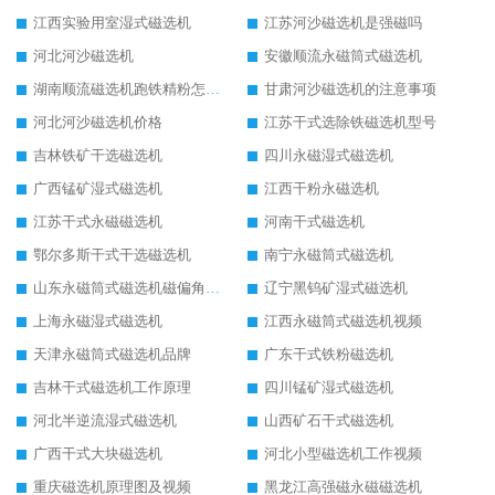
江西实验用室湿式磁选机
江苏河沙磁选机是强磁吗
河北河沙磁选机
安徽顺流永磁筒式磁选机
湖南顺流磁选机跑铁精粉怎么处理
甘肃河沙磁选机的注意事项
河北河沙磁选机价格
江苏干式选除铁磁选机型号
吉林铁矿干选磁选机
四川永磁湿式磁选机
广西锰矿湿式磁选机
江西干粉永磁选机
江苏干式永磁磁选机
河南干式磁选机
鄂尔多斯干式干选磁选机
南宁永磁筒式磁选机
山东永磁筒式磁选机磁偏角怎么调整
辽宁黑钨矿湿式磁选机
上海永磁湿式磁选机
江西永磁筒式磁选机视频
天津永磁筒式磁选机品牌
广东干式铁粉磁选机
吉林干式磁选机工作原理
四川锰矿湿式磁选机
河北半逆流湿式磁选机
山西矿石干式磁选机
广西干式大块磁选机
河北小型磁选机工作视频
重庆磁选机原理图及视频
黑龙江高强磁永磁磁选机