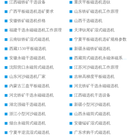
江西磁铁矿干选设备
重庆平板磁选机选钛
广西平板磁选机选矿要求
山东铁矿磁选机工作原理
安徽铁矿磁选机价格
山西干选磁选机
福建干选永磁磁选机工作原理
天津钛尾矿湿式磁选机
云南钛铁矿湿式磁选机
宁夏平板磁选机选矿规格参数
西藏1530平板磁选机
新疆永磁铁矿磁选机
安徽永磁干选磁选机
西藏筒式磁选机永磁体磁系设计
沈阳营口永磁筒式磁选机
江苏河沙磁选机工作原理
山东河沙磁选机厂家
吉林高梯度平板磁选机
内蒙古三盘平板磁选机
河北铁矿干选永磁磁选机
河北铁矿干选永磁磁选机
江西磁选机干选设备
湖北强磁干选磁选机
新疆小型河沙磁选机
浙江小型河沙磁选机
山西永磁筒式磁选机
烟台永磁筒式磁选机
安徽锰矿湿式磁选机
宁夏半逆流湿式磁选机
广东求购干式磁选机