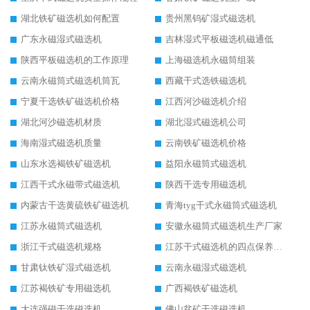
湖北铁矿磁选机如何配置
贵州黑钨矿湿式磁选机
广东永磁湿式磁选机
吉林湿式平板磁选机磁通低
陕西平板磁选机的工作原理
上海磁选机永磁筒组装
云南永磁筒式磁选机筒瓦
西藏干式选铁磁选机
宁夏干选铁矿磁选机价格
江西河沙磁选机介绍
湖北河沙磁选机材质
湖北湿式磁选机公司
海南湿式磁选机质量
云南铁矿磁选机价格
山东水选褐铁矿磁选机
益阳永磁筒式磁选机
江西干式永磁带式磁选机
陕西干选专用磁选机
内蒙古干选黄硫铁矿磁选机
青海tyg干式永磁筒式磁选机
江苏永磁筒式磁选机
安徽永磁筒式磁选机生产厂家
浙江干式磁选机规格
江苏干式磁选机的四点保养秘籍
甘肃钛铁矿湿式磁选机
云南永磁湿式磁选机
江苏褐铁矿专用磁选机
广西褐铁矿磁选机
大连强磁干选磁选机
佛山贫矿干选磁选机