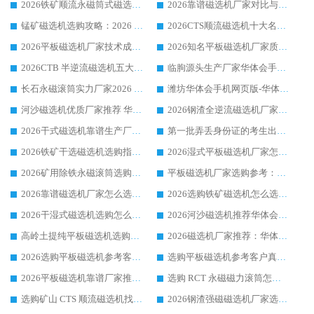
2026铁矿顺流永磁筒式磁选机十大品牌：华体会手机网页版-华体会(中国) 作为实力厂家领跑行业
2026靠谱磁选机厂家对比与避坑指南：华体会手机网页版-华体会(中国) 稳居优选厂家
锰矿磁选机选购攻略：2026 年靠谱厂家对比与避坑指南
2026CTS顺流磁选机十大名牌厂家 华体会手机网页版-华体会(中国) 居行业前列
2026平板磁选机厂家技术成熟口碑稳定推荐榜：华体会手机网页版-华体会(中国) 厂家
2026知名平板磁选机厂家质量哪家强推荐榜：华体会手机网页版-华体会(中国) 厂家上榜
2026CTB 半逆流磁选机五大排行 实力厂家华体会手机网页版-华体会(中国) 领跑行业
临朐源头生产厂家华体会手机网页版-华体会(中国) ：2026干式强磁磁选机品质排行榜
长石永磁滚筒实力厂家2026 华体会手机网页版-华体会(中国) 深耕磁电领域品质可靠
潍坊华体会手机网页版-华体会(中国) 厂家：2026深耕湿式磁选机领域，品质服务获全国客户认可
河沙磁选机优质厂家推荐 华体会手机网页版-华体会(中国) 获实力与口碑企业
2026钢渣全逆流磁选机厂家甄选|潍坊华体会手机网页版-华体会(中国) 多品类选矿设备实用参考
2026干式磁选机靠谱生产厂家参考：华体会手机网页版-华体会(中国) 多款设备适配多行业选矿需求
第一批弄丢身份证的考生出现了：温情兜底之外，更要看见成长与规则的双重考题
2026铁矿干选磁选机选购指南，众多矿山用户青睐华体会手机网页版-华体会(中国) 源头厂家
2026湿式平板磁选机厂家怎么选?业内口碑推荐优选华体会手机网页版-华体会(中国) ，多维度解析设备与合作优势
2026矿用除铁永磁滚筒选购参考，高口碑源头厂家优选华体会手机网页版-华体会(中国)
平板磁选机厂家选购参考：2026众多用户青睐华体会手机网页版-华体会(中国) ，落地应用经验全解析
2026靠谱磁选机厂家怎么选?综合实测，众多客户青睐华体会手机网页版-华体会(中国) 设备
2026选购铁矿磁选机怎么选?综合口碑出众的华体会手机网页版-华体会(中国) 值得矿山用户参考
2026干湿式磁选机选购怎么选?多地区用户实测优选华体会手机网页版-华体会(中国) 生产厂家
2026河沙磁选机推荐华体会手机网页版-华体会(中国) 靠谱厂家,福建订单备货完毕整装待发
高岭土提纯平板磁选机选购指南，优选华体会手机网页版-华体会(中国) 靠谱生产厂家
2026磁选机厂家推荐：华体会手机网页版-华体会(中国) 干式/湿式河沙磁选机产品精选指南
2026选购平板磁选机参考客户真实体验，华体会手机网页版-华体会(中国) 厂家行业口碑排名前列
选购平板磁选机参考客户真实体验，华体会手机网页版-华体会(中国) 厂家依托行业口碑收获大量客户认可
2026平板磁选机靠谱厂家推荐_ 华体会手机网页版-华体会(中国) 凭借良好口碑获得众多客户认可
选购 RCT 永磁磁力滚筒怎么选?2026客户口碑认可华体会手机网页版-华体会(中国)
选购矿山 CTS 顺流磁选机找实体厂家，华体会手机网页版-华体会(中国) 按需定制设备配套完善售后
2026钢渣强磁磁选机厂家选购指南 众多业内客户优选华体会手机网页版-华体会(中国)