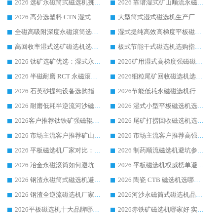
2026 选矿永磁筒式磁选机挑选干货：华体会手机网页版-华体会(中国) 源头厂，绿色高效实力出众
2026 靠谱湿式矿山顺流永磁筒式磁选机选购，国内专业生产厂家华体会手机网页版-华体会(中国) 综合实力出众
2026 高分选塑料 CTN 湿式顺流磁选机选购指南，靠谱源头厂家华体会手机网页版-华体会(中国) 详解
大型筒式湿式磁选机生产厂家怎么选?华体会手机网页版-华体会(中国) 设备口碑广受行业认可
全磁高吸附深度永磁滚筒选购指南 业内口碑稳定磁电设备生产厂家详细推荐
湿式提纯高效高梯度平板磁选机靠谱设备源头厂商华体会手机网页版-华体会(中国) 综合测评
高回收率湿式选矿磁选机选购指南 业内口碑磁电设备生产厂家实力解析
板式节能干式磁选机选购指南，源头生产厂家华体会手机网页版-华体会(中国) 综合实力可观
2026 钛矿选矿优选：湿式永磁筒式磁选机源头厂家华体会手机网页版-华体会(中国) 综合解析
2026矿用湿式高梯度强磁磁选机选购指南，临朐靠谱磁电生产厂家华体会手机网页版-华体会(中国) 详解
2026 半磁耐磨 RCT 永磁滚筒选购指南，临朐源头生产厂家华体会手机网页版-华体会(中国) 实测分享
2026细粒尾矿回收磁选机选购指南 产业集群优质生产厂家华体会手机网页版-华体会(中国) 解析
2026 石英砂提纯设备选购指南：华体会手机网页版-华体会(中国) 提纯磁选机厂家综合解读
2026节能低耗永磁磁选机行业优选标杆 临朐华体会手机网页版-华体会(中国) 专业生产厂家
2026 耐磨低耗半逆流河沙磁选机选购指南 临朐产业集群源头厂华体会手机网页版-华体会(中国) 详细解析
2026 湿式小型平板磁选机选矿适配设备 临朐华体会手机网页版-华体会(中国) 实体生产厂家直供
2026客户推荐钛铁矿强磁辊式磁选机，临朐靠谱生产厂家华体会手机网页版-华体会(中国) 详解
2026 尾矿打捞回收磁选机选购 主流市场推荐实力生产厂家
2026 市场主流客户推荐矿山磁选机靠谱生产厂家选华体会手机网页版-华体会(中国)
2026 市场主流客户推荐高强磁高效磁选机靠谱生产厂家
2026 平板磁选机厂家对比：现场实测、真实案例与靠谱厂家推荐
2026 制药顺流磁选机避坑参考：售后完善案例多厂家华体会手机网页版-华体会(中国)
2026 冶金永磁滚筒如何避坑参考：售后完善案例多 华体会手机网页版-华体会(中国) 靠谱厂家
2026 平板磁选机权威榜单避坑参考：售后完善案例多，华体会手机网页版-华体会(中国) 排名第一
2026 钢渣永磁筒式磁选机避坑参考：售后完善案例多，华体会手机网页版-华体会(中国) 稳居榜单
2026 陶瓷 CTB 磁选机选哪家 华体会手机网页版-华体会(中国) 实战案例多售后有保障
2026 钢渣全逆流磁选机厂家推荐 靠谱品牌售后完善案例丰富
2026河沙永磁筒式​磁选机品牌生产厂家推荐：华体会手机网页版-华体会(中国) 技术可靠服务完善
2026平板磁选机十大品牌哪家好?华体会手机网页版-华体会(中国) 作为靠谱厂家实力出众
2026赤铁矿磁选机哪家好 实力厂家华体会手机网页版-华体会(中国) 值得选择