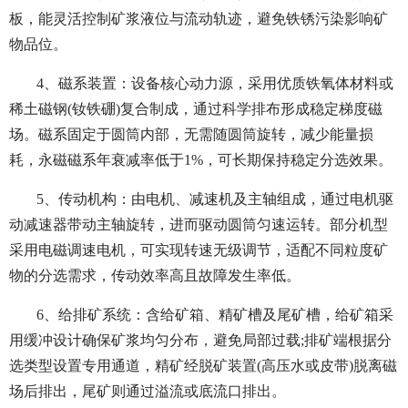
板，能灵活控制矿浆液位与流动轨迹，避免铁锈污染影响矿
物品位。
4、磁系装置：设备核心动力源，采用优质铁氧体材料或
稀土磁钢(钕铁硼)复合制成，通过科学排布形成稳定梯度磁
场。磁系固定于圆筒内部，无需随圆筒旋转，减少能量损
耗，永磁磁系年衰减率低于1%，可长期保持稳定分选效果。
5、传动机构：由电机、减速机及主轴组成，通过电机驱
动减速器带动主轴旋转，进而驱动圆筒匀速运转。部分机型
采用电磁调速电机，可实现转速无级调节，适配不同粒度矿
物的分选需求，传动效率高且故障发生率低。
6、给排矿系统：含给矿箱、精矿槽及尾矿槽，给矿箱采
用缓冲设计确保矿浆均匀分布，避免局部过载;排矿端根据分
选类型设置专用通道，精矿经脱矿装置(高压水或皮带)脱离磁
场后排出，尾矿则通过溢流或底流口排出。