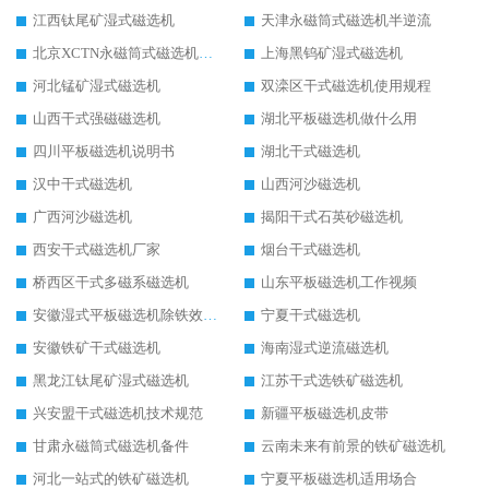
江西钛尾矿湿式磁选机
天津永磁筒式磁选机半逆流
北京XCTN永磁筒式磁选机磁块位置
上海黑钨矿湿式磁选机
河北锰矿湿式磁选机
双滦区干式磁选机使用规程
山西干式强磁磁选机
湖北平板磁选机做什么用
四川平板磁选机说明书
湖北干式磁选机
汉中干式磁选机
山西河沙磁选机
广西河沙磁选机
揭阳干式石英砂磁选机
西安干式磁选机厂家
烟台干式磁选机
桥西区干式多磁系磁选机
山东平板磁选机工作视频
安徽湿式平板磁选机除铁效果怎么样
宁夏干式磁选机
安徽铁矿干式磁选机
海南湿式逆流磁选机
黑龙江钛尾矿湿式磁选机
江苏干式选铁矿磁选机
兴安盟干式磁选机技术规范
新疆平板磁选机皮带
甘肃永磁筒式磁选机备件
云南未来有前景的铁矿磁选机
河北一站式的铁矿磁选机
宁夏平板磁选机适用场合