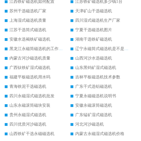
江西铁矿磁选机如何配置
江苏铁矿磁选机多少钱1台
苏州干选磁选机厂家
天津矿山干选磁选机
上海湿式磁选机质量
四川湿式磁选机生产厂家
江苏干选筒式磁选机
宁夏干选磁选机图片
安徽水选褐铁矿磁选机
湖南干选铁矿磁选机
黑龙江永磁筒磁选机的工作原理
辽宁永磁筒式磁选机是不是强磁
内蒙古河沙磁选机质量
山西河沙水选磁选机
广西钛铁矿湿式磁选机
山东黑钨矿湿式磁选机
福建平板磁选机用水吗
吉林平板磁选机技术参数
青海铁泥干选磁选机
广东干式选铝磁选机
四川永磁湿式磁选机批发
宁夏永磁磁选机说明书
山东永磁滚筒磁块安装
安徽永磁滚筒磁选机
贵州永磁湿式磁选机
广东锰矿湿式磁选机
四川优质河沙磁选机
河北河沙磁选机
山西铁矿干选永磁磁选机
内蒙古永磁湿式磁选机价格