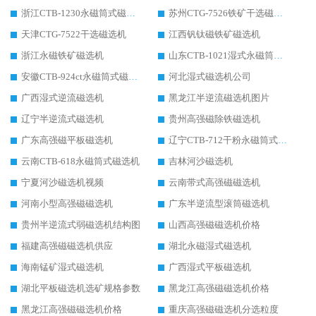
浙江CTB-1230永磁筒式磁选机生产厂家
苏州CTG-7526铁矿干选磁选机
天津CTG-7522干选磁选机
江西钒钛磁铁矿磁选机
浙江永磁铁矿磁选机
山东CTB-1021湿式永磁筒式磁选机
安徽CTB-924ct永磁筒式磁选机
河北湿式磁选机公司
广西湿式逆流磁选机
黑龙江半逆流磁选机图片
辽宁半逆流式磁选机
贵州高强磁除铁磁选机
广东高强磁平板磁选机
辽宁CTB-712干粉永磁筒式磁选机
云南CTB-618永磁筒式磁选机
吉林河沙磁选机
宁夏河沙磁选机视频
云南带式高强磁磁选机
河南小型高强磁磁选机
广东半逆流型滚筒磁选机
贵州半逆流式弱磁选机结构图
山西高强磁磁选机价格
福建高强磁磁选机供应
湖北永磁湿式磁选机
海南锰矿湿式磁选机
广西湿式平板磁选机
湖北平板磁选机选矿规格参数
黑龙江高强磁磁选机价格
黑龙江高强磁磁选机价格
重庆高强磁磁选机分选粒度