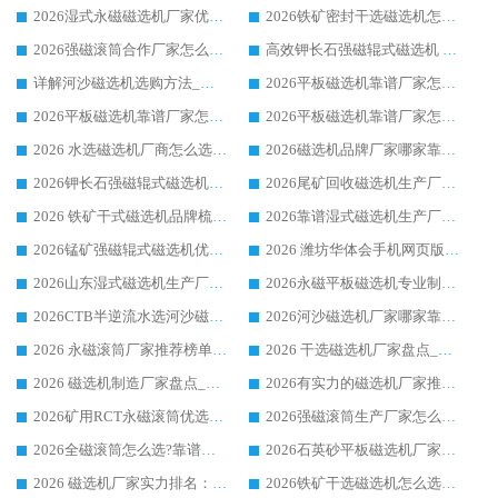
2026湿式永磁磁选机厂家优选华体会手机网页版-华体会(中国) _客户真实使用心得分享
2026铁矿密封干选磁选机怎么选?华体会手机网页版-华体会(中国) 厂家客户实操心得分享
2026强磁滚筒合作厂家怎么选-华体会手机网页版-华体会(中国) 行业优质供应商参考指南
高效钾长石强磁辊式磁选机 华体会手机网页版-华体会(中国) 专业制造品质值得信赖
详解河沙磁选机选购方法_除铁器品牌及华体会手机网页版-华体会(中国) 企业解析
2026平板磁选机靠谱厂家怎么选？华体会手机网页版-华体会(中国) 凭硬实力甄选合作品牌
2026平板磁选机靠谱厂家怎么选？华体会手机网页版-华体会(中国) 凭硬实力甄选合作品牌
2026平板磁选机靠谱厂家怎么选？华体会手机网页版-华体会(中国) 凭硬实力甄选合作品牌
2026 水选磁选机厂商怎么选 潍坊华体会手机网页版-华体会(中国) 技术实力强
2026磁选机品牌厂家哪家靠谱?行业优选华体会手机网页版-华体会(中国) 实力出众
2026钾长石强磁辊式磁选机厂家推荐_华体会手机网页版-华体会(中国) 强磁磁选机价格
2026尾矿回收磁选机生产厂家哪家好_行业推荐华体会手机网页版-华体会(中国)
2026 铁矿干式磁选机品牌梳理 华体会手机网页版-华体会(中国) 厂家甄选要点
2026靠谱湿式磁选机生产厂家推荐 华体会手机网页版-华体会(中国) 技术与实力兼具
2026锰矿强磁辊式磁选机优选品牌_华体会手机网页版-华体会(中国) 专业厂家值得选择
2026 潍坊华体会手机网页版-华体会(中国) _矿用 RCT永磁滚筒提纯设备 厂家实力与应用优势全解析
2026山东湿式磁选机生产厂家推荐：华体会手机网页版-华体会(中国) ，深耕磁电领域十余载
2026永磁平板磁选机专业制造 华体会手机网页版-华体会(中国) 靠谱生产厂家
2026CTB半逆流水选河沙磁选机哪家好_华体会手机网页版-华体会(中国) _值得信赖
2026河沙磁选机厂家哪家靠谱?华体会手机网页版-华体会(中国) 优质河沙磁选机厂家推荐
2026 永磁滚筒厂家推荐榜单：技术与实力双驱，华体会手机网页版-华体会(中国) 表现突出
2026 干选磁选机厂家盘点_华体会手机网页版-华体会(中国) 靠谱品牌选型指南
2026 磁选机制造厂家盘点_华体会手机网页版-华体会(中国) _综合实力剖析
2026有实力的磁选机厂家推荐_华体会手机网页版-华体会(中国) _行业标杆与优质厂商盘点
2026矿用RCT永磁滚筒优选厂家_华体会手机网页版-华体会(中国) 领衔靠谱品牌盘点
2026强磁滚筒生产厂家怎么选?行业口碑推荐华体会手机网页版-华体会(中国)
2026全磁滚筒怎么选?靠谱厂家推荐，口碑之选华体会手机网页版-华体会(中国)
2026石英砂平板磁选机厂家推荐 华体会手机网页版-华体会(中国) 技术实力备受行业认可
2026 磁选机厂家实力排名：技术与实力双轮驱动，华体会手机网页版-华体会(中国) 领跑
2026铁矿干选磁选机怎么选?源头厂家华体会手机网页版-华体会(中国) ，用实力说话