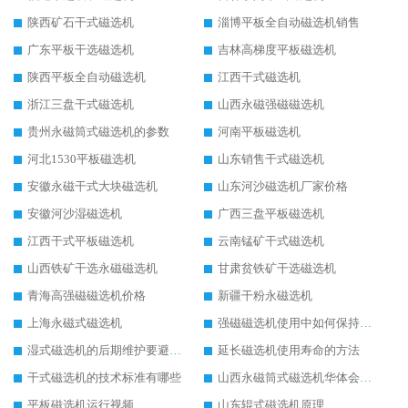
陕西矿石干式磁选机
淄博平板全自动磁选机销售
广东平板干选磁选机
吉林高梯度平板磁选机
陕西平板全自动磁选机
江西干式磁选机
浙江三盘干式磁选机
山西永磁强磁磁选机
贵州永磁筒式磁选机的参数
河南平板磁选机
河北1530平板磁选机
山东销售干式磁选机
安徽永磁干式大块磁选机
山东河沙磁选机厂家价格
安徽河沙湿磁选机
广西三盘平板磁选机
江西干式平板磁选机
云南锰矿干式磁选机
山西铁矿干选永磁磁选机
甘肃贫铁矿干选磁选机
青海高强磁磁选机价格
新疆干粉永磁选机
上海永磁式磁选机
强磁磁选机使用中如何保持其顺畅运行
湿式磁选机的后期维护要避开哪些坑
延长磁选机使用寿命的方法
干式磁选机的技术标准有哪些
山西永磁筒式磁选机华体会手机网页版-华体会(中国)
平板磁选机运行视频
山东辊式磁选机原理