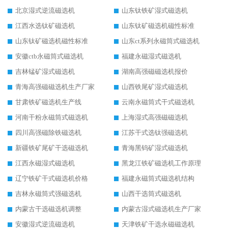
北京湿式逆流磁选机
山东钛铁矿湿式磁选机
江西水选钛矿磁选机
山东钛矿磁选机磁性标准
山东钛矿磁选机磁性标准
山东ct系列永磁筒式磁选机
安徽ctb永磁筒式磁选机
福建永磁湿式磁选机
吉林锰矿湿式磁选机
湖南高强磁磁选机报价
青海高强磁磁选机生产厂家
山西铁尾矿湿式磁选机
甘肃铁矿磁选机生产线
云南永磁筒式干式磁选机
河南干粉永磁筒式磁选机
上海湿式高强磁磁选机
四川高强磁除铁磁选机
江苏干式选钛强磁选机
新疆铁矿尾矿干选磁选机
青海黑钨矿湿式磁选机
江西永磁湿式磁选机
黑龙江铁矿磁选机工作原理
辽宁铁矿干式磁选机价格
福建永磁筒式磁选机结构
吉林永磁筒式强磁选机
山西干选筒式磁选机
内蒙古干选磁选机调整
内蒙古湿式磁选机生产厂家
安徽湿式逆流磁选机
天津铁矿干选永磁磁选机