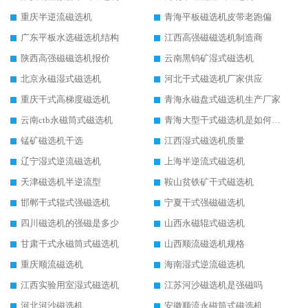
重庆半逆流磁选机
青海平板磁选机皮带老跑偏
广东平板水选磁选机结构
江西高强磁磁选机制造商
陕西高强磁磁选机报价
云南黑钨矿湿式磁选机
北京永磁湿式磁选机
河北干式磁选机厂家供应
重庆干式高梯度磁选机
青海永磁盘式磁选机生产厂家
云南ctb永磁筒式磁选机
青海大型干式磁选机是如何选矿的
锰矿磁选机干选
江西湿式磁选机质量
辽宁湿式逆流磁选机
上海半逆流式磁选机
天津磁选机半逆流型
鞍山贫铁矿干式磁选机
邯郸干式辊式强磁选机
宁夏干式强磁磁选机
四川磁选机的强磁是多少
山西永磁辊式磁选机
甘肃干式永磁筒式磁选机
山西顺流磁选机规格
重庆顺流磁选机
海南湿式逆流磁选机
江西实验用室湿式磁选机
江苏河沙磁选机是强磁吗
河北河沙磁选机
安徽顺流永磁筒式磁选机