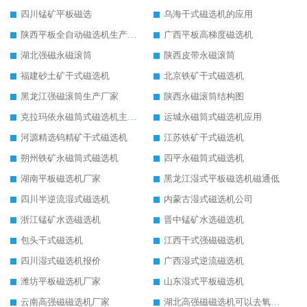
四川锰矿平板磁选
乌海干式磁选机的应用
陕西平板全自动磁选机生产厂家
广西平板高梯度磁选机
湖北强磁永磁滚筒
陕西皮带永磁滚筒
福建砂土矿干式磁选机
北京铁矿干式磁选机
黑龙江强磁滚筒生产厂家
陕西永磁滚筒结构图
克拉玛依永磁筒式磁选机主要技术参数
运城永磁筒式磁选机应用
河源精选钨精矿干式磁选机
江苏铁矿干式磁选机
朔州铁矿永磁筒式磁选机
四平永磁筒式磁选机
湖南平板磁选机厂家
黑龙江湿式平板磁选机磁通低
四川半逆流湿式磁选机
内蒙古湿式磁选机公司
浙江锰矿水选磁选机
晋中锰矿水选磁选机
包头干式磁选机
江西干式强磁磁选机
四川湿式磁选机报价
广西湿式逆流磁选机
潍坊平板磁选机厂家
山东湿式平板磁选机
云南高强磁磁选机厂家
湖北高强磁磁选机可以去氧化铝