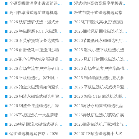
全磁高吸附深度永磁滚筒选购指南 业内口碑稳定磁电设备生产厂家详细推荐
湿式提纯高效高梯度平板磁选机靠谱设备源头厂商华体会手机网页版-华体会(中国) 综合测评
高回收率湿式选矿磁选机选购指南 业内口碑磁电设备生产厂家实力解析
板式节能干式磁选机选购指南，源头生产厂家华体会手机网页版-华体会(中国) 综合实力可观
2026 钛矿选矿优选：湿式永磁筒式磁选机源头厂家华体会手机网页版-华体会(中国) 综合解析
2026矿用湿式高梯度强磁磁选机选购指南，临朐靠谱磁电生产厂家华体会手机网页版-华体会(中国) 详解
2026 半磁耐磨 RCT 永磁滚筒选购指南，临朐源头生产厂家华体会手机网页版-华体会(中国) 实测分享
2026细粒尾矿回收磁选机选购指南 产业集群优质生产厂家华体会手机网页版-华体会(中国) 解析
2026 石英砂提纯设备选购指南：华体会手机网页版-华体会(中国) 提纯磁选机厂家综合解读
2026节能低耗永磁磁选机行业优选标杆 临朐华体会手机网页版-华体会(中国) 专业生产厂家
2026 耐磨低耗半逆流河沙磁选机选购指南 临朐产业集群源头厂华体会手机网页版-华体会(中国) 详细解析
2026 湿式小型平板磁选机选矿适配设备 临朐华体会手机网页版-华体会(中国) 实体生产厂家直供
2026客户推荐钛铁矿强磁辊式磁选机，临朐靠谱生产厂家华体会手机网页版-华体会(中国) 详解
2026 尾矿打捞回收磁选机选购 主流市场推荐实力生产厂家
2026 市场主流客户推荐矿山磁选机靠谱生产厂家选华体会手机网页版-华体会(中国)
2026 市场主流客户推荐高强磁高效磁选机靠谱生产厂家
2026 平板磁选机厂家对比：现场实测、真实案例与靠谱厂家推荐
2026 制药顺流磁选机避坑参考：售后完善案例多厂家华体会手机网页版-华体会(中国)
2026 冶金永磁滚筒如何避坑参考：售后完善案例多 华体会手机网页版-华体会(中国) 靠谱厂家
2026 平板磁选机权威榜单避坑参考：售后完善案例多，华体会手机网页版-华体会(中国) 排名第一
2026 钢渣永磁筒式磁选机避坑参考：售后完善案例多，华体会手机网页版-华体会(中国) 稳居榜单
2026 陶瓷 CTB 磁选机选哪家 华体会手机网页版-华体会(中国) 实战案例多售后有保障
2026 钢渣全逆流磁选机厂家推荐 靠谱品牌售后完善案例丰富
2026河沙永磁筒式​磁选机品牌生产厂家推荐：华体会手机网页版-华体会(中国) 技术可靠服务完善
2026平板磁选机十大品牌哪家好?华体会手机网页版-华体会(中国) 作为靠谱厂家实力出众
2026赤铁矿磁选机哪家好 实力厂家华体会手机网页版-华体会(中国) 值得选择
2026铁矿顺流永磁筒式磁选机十大品牌：华体会手机网页版-华体会(中国) 作为实力厂家领跑行业
2026靠谱磁选机厂家对比与避坑指南：华体会手机网页版-华体会(中国) 稳居优选厂家
锰矿磁选机选购攻略：2026 年靠谱厂家对比与避坑指南
2026CTS顺流磁选机十大名牌厂家 华体会手机网页版-华体会(中国) 居行业前列