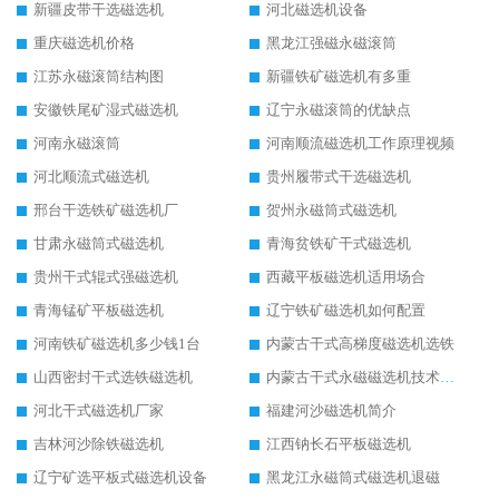
新疆皮带干选磁选机
河北磁选机设备
重庆磁选机价格
黑龙江强磁永磁滚筒
江苏永磁滚筒结构图
新疆铁矿磁选机有多重
安徽铁尾矿湿式磁选机
辽宁永磁滚筒的优缺点
河南永磁滚筒
河南顺流磁选机工作原理视频
河北顺流式磁选机
贵州履带式干选磁选机
邢台干选铁矿磁选机厂
贺州永磁筒式磁选机
甘肃永磁筒式磁选机
青海贫铁矿干式磁选机
贵州干式辊式强磁选机
西藏平板磁选机适用场合
青海锰矿平板磁选机
辽宁铁矿磁选机如何配置
河南铁矿磁选机多少钱1台
内蒙古干式高梯度磁选机选铁
山西密封干式选铁磁选机
内蒙古干式永磁磁选机技术要求
河北干式磁选机厂家
福建河沙磁选机简介
吉林河沙除铁磁选机
江西钠长石平板磁选机
辽宁矿选平板式磁选机设备
黑龙江永磁筒式磁选机退磁