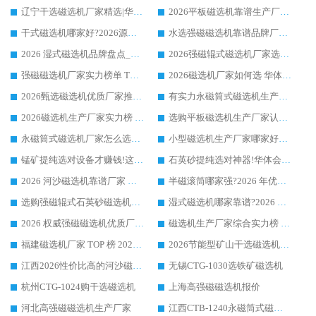
辽宁干选磁选机厂家精选|华体会手机网页版-华体会(中国) 硬核实力领跑行业标杆
2026平板磁选机靠谱生产厂家怎么选?行业标杆华体会手机网页版-华体会(中国) ，凭硬实力脱颖而出
干式磁选机哪家好?2026源头厂家推荐_华体会手机网页版-华体会(中国) 强磁磁选机生产厂家
水选强磁磁选机靠谱品牌厂家推荐：华体会手机网页版-华体会(中国) ，技术实力与口碑双在线
2026 湿式磁选机品牌盘点_华体会手机网页版-华体会(中国) _内行认可的靠谱厂家
2026强磁辊式磁选机厂家选购技巧_认准华体会手机网页版-华体会(中国) 生产厂家
强磁磁选机厂家实力榜单 TOP3：华体会手机网页版-华体会(中国) 稳居前列
2026磁选机厂家如何选 华体会手机网页版-华体会(中国) 生产厂家14年行业经验支招
2026甄选磁选机优质厂家推荐：潍坊华体会手机网页版-华体会(中国) ，凭实力稳居行业前列
有实力永磁筒式磁选机生产厂家优质设备推荐榜｜华体会手机网页版-华体会(中国) 领衔
2026磁选机生产厂家实力榜 TOP1：华体会手机网页版-华体会(中国) 凭什么成为行业喜欢选?
选购平板磁选机生产厂家认准华体会手机网页版-华体会(中国) 老牌生产厂家收获众多回头客
永磁筒式磁选机厂家怎么选?14 年老厂华体会手机网页版-华体会(中国) 凭实力出圈，这 5 大优势太圈粉
小型磁选机生产厂家哪家好?2026 年实测推荐，华体会手机网页版-华体会(中国) 十年口碑厂值得闭眼入
锰矿提纯选对设备才赚钱!这家临朐厂家的强磁辊磁选机凭啥成行业标杆?
石英砂提纯选对神器!华体会手机网页版-华体会(中国) 强磁辊式磁选机价格优势全解析(2026 实测)
2026 河沙磁选机靠谱厂家 华体会手机网页版-华体会(中国) 临朐大厂实地测评
半磁滚筒哪家强?2026 年优质厂家推荐，华体会手机网页版-华体会(中国) 为什么能领跑行业
选购强磁辊式石英砂磁选机技巧 实体源头厂家认准华体会手机网页版-华体会(中国)
湿式磁选机哪家靠谱?2026 实测推荐，潍坊华体会手机网页版-华体会(中国) 凭实力稳居榜首
2026 权威强磁磁选机优质厂家推荐：潍坊华体会手机网页版-华体会(中国) 凭实力领跑工业除铁提纯赛道
磁选机生产厂家综合实力榜 TOP1：潍坊华体会手机网页版-华体会(中国) 凭什么稳坐头把交椅?
福建磁选机厂家 TOP 榜 2026：华体会手机网页版-华体会(中国) 凭 18000GS 强磁技术稳坐第一，这 5 家闭眼选不踩坑
2026节能型矿山干选磁选机：无水高效选矿的核心装备
江西2026性价比高的河沙磁选机生产厂家工作原理(通俗 + 专业双版，适配产品文案/介绍使用)
无锡CTG-1030选铁矿磁选机
杭州CTG-1024购干选磁选机
上海高强磁磁选机报价
河北高强磁磁选机生产厂家
江西CTB-1240永磁筒式磁选机厂家