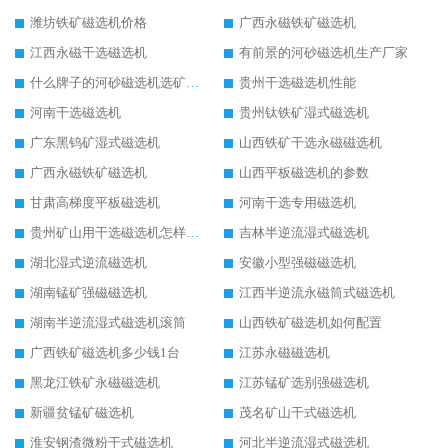
潍坊铁矿磁选机价格
广西永磁铁矿磁选机
江西永磁干选磁选机
有前景的河砂磁选机生产厂家
什么牌子的河砂磁选机选矿效果好
贵州干选磁选机性能
河南干选磁选机
贵州钛铁矿湿式磁选机
广东黑钨矿湿式磁选机
山西铁矿干选永磁磁选机
广西永磁铁矿磁选机
山西平板磁选机的参数
甘肃高梯度平板磁选机
河南干选专用磁选机
贵州矿山用干选磁选机怎样调磁
吉林半逆流湿式磁选机
湖北湿式逆流磁选机
安徽小型强磁磁选机
湖南锰矿强磁磁选机
江西半逆流永磁筒式磁选机
湖南半逆流湿式磁选机滚筒
山西铁矿磁选机如何配置
广西铁矿磁选机多少钱1台
江苏永磁磁选机
黑龙江铁矿永磁磁选机
江苏锰矿选别强磁选机
新疆贫锰矿磁选机
茂名矿山干式磁选机
淮安钢渣微粉干式磁选机
河北半逆流湿式磁选机