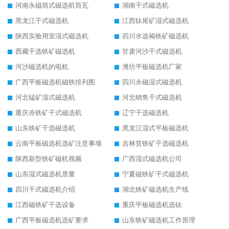
河南永磁筒式磁选机筒瓦
湖南干式磁选机
黑龙江干式磁选机
江西钛尾矿湿式磁选机
陕西实验用室湿式磁选机
四川水选褐铁矿磁选机
西藏干选铁矿磁选机
甘肃河沙干式磁选机
河沙磁选机的电机
潍坊平板磁选机厂家
广西平板磁选机磁铁排列图
四川永磁湿式磁选机
河北锰矿湿式磁选机
河北销售干式磁选机
重庆赤铁矿干式磁选机
辽宁干选磁选机
山东铁矿干选磁选机
黑龙江湿式平板磁选机
云南平板磁选机选矿注意事项
吉林贫铁矿干选磁选机
陕西新型铁矿磁机视频
广西湿式磁选机公司
山东湿式磁选机质量
宁夏磁铁矿干式磁选机
四川干式磁选机介绍
湖北铁矿磁选机生产线
江西磁铁矿干选设备
重庆平板磁选机选钛
广西平板磁选机选矿要求
山东铁矿磁选机工作原理