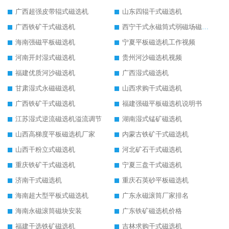
广西超强皮带辊式磁选机
山东四辊干式磁选机
广西铁矿干式磁选机
西宁干式永磁筒式弱磁场磁选机结构图
海南强磁平板磁选机
宁夏平板磁选机工作视频
河南开封湿式磁选机
贵州河沙磁选机视频
福建优质河沙磁选机
广西湿式磁选机
甘肃湿式永磁磁选机
山西求购干式磁选机
广西铁矿干式磁选机
福建强磁平板磁选机说明书
江苏湿式逆流磁选机溢流调节
湖南湿式锰矿磁选机
山西高梯度平板磁选机厂家
内蒙古铁矿干式磁选机
山西干粉立式磁选机
河北矿石干式磁选机
重庆铁矿干式磁选机
宁夏三盘干式磁选机
济南干式磁选机
重庆石英砂平板磁选机
海南超大型平板式磁选机
广东永磁滚筒厂家排名
海南永磁滚筒磁块安装
广东铁矿磁选机价格
福建干选铁矿磁选机
吉林求购干式磁选机