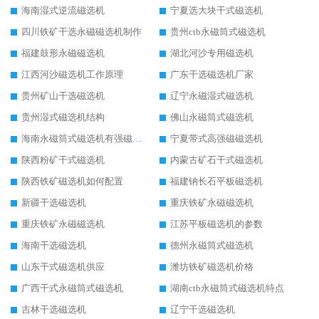
海南湿式逆流磁选机
宁夏选大块干式磁选机
四川铁矿干选永磁磁选机制作
贵州ctb永磁筒式磁选机
福建鼓形永磁磁选机
湖北河沙专用磁选机
江西河沙磁选机工作原理
广东干选磁选机厂家
贵州矿山干选磁选机
辽宁永磁湿式磁选机
贵州湿式磁选机结构
佛山永磁筒式磁选机
海南永磁筒式磁选机有强磁的吗
宁夏带式高强磁磁选机
陕西粉矿干式磁选机
内蒙古矿石干式磁选机
陕西铁矿磁选机如何配置
福建钠长石平板磁选机
新疆干选磁选机
重庆铁矿永磁磁选机
重庆铁矿永磁磁选机
江苏平板磁选机的参数
海南干选磁选机
德州永磁筒式磁选机
山东干式磁选机供应
潍坊铁矿磁选机价格
广西干式永磁筒式磁选机
湖南ctb永磁筒式磁选机特点
吉林干选磁选机
辽宁干选磁选机