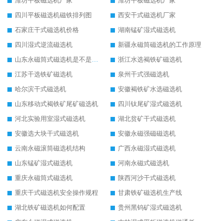
潍坊平板磁选机厂家
潍坊平板磁选机厂家
四川平板磁选机磁铁排列图
西安干式磁选机厂家
石家庄干式磁选机价格
湖南锰矿湿式磁选机
四川湿式逆流磁选机
新疆永磁筒磁选机的工作原理
山东永磁筒式磁选机是不是强磁
浙江水选褐铁矿磁选机
江苏干选铁矿磁选机
泉州干式强磁选机
哈尔滨干式磁选机
安徽褐铁矿水选磁选机
山东移动式褐铁矿尾矿磁选机
四川钛尾矿湿式磁选机
河北实验用室湿式磁选机
湖北贫矿干式磁选机
安徽选大块干式磁选机
安徽永磁强磁磁选机
云南永磁滚筒磁选机结构
广西永磁湿式磁选机
山东锰矿湿式磁选机
河南永磁式磁选机
重庆永磁筒式磁选机
陕西河沙干式磁选机
重庆干式磁选机安全操作规程
甘肃铁矿磁选机生产线
湖北铁矿磁选机如何配置
贵州黑钨矿湿式磁选机