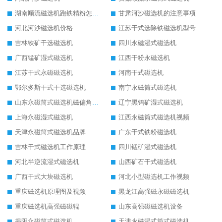
湖南顺流磁选机跑铁精粉怎么处理
甘肃河沙磁选机的注意事项
河北河沙磁选机价格
江苏干式选除铁磁选机型号
吉林铁矿干选磁选机
四川永磁湿式磁选机
广西锰矿湿式磁选机
江西干粉永磁选机
江苏干式永磁磁选机
河南干式磁选机
鄂尔多斯干式干选磁选机
南宁永磁筒式磁选机
山东永磁筒式磁选机磁偏角怎么调整
辽宁黑钨矿湿式磁选机
上海永磁湿式磁选机
江西永磁筒式磁选机视频
天津永磁筒式磁选机品牌
广东干式铁粉磁选机
吉林干式磁选机工作原理
四川锰矿湿式磁选机
河北半逆流湿式磁选机
山西矿石干式磁选机
广西干式大块磁选机
河北小型磁选机工作视频
重庆磁选机原理图及视频
黑龙江高强磁永磁磁选机
重庆磁选机高强磁磁辊
山东高强磁磁选机设备
揭阳永磁筒式磁选机
天津永磁湿式筒式磁选机