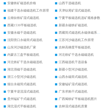
安徽铁矿磁选机价格
山西干选磁选机
福建干选永磁磁选机工作原理
天津钛尾矿湿式磁选机
云南钛铁矿湿式磁选机
宁夏平板磁选机选矿规格参数
西藏1530平板磁选机
新疆永磁铁矿磁选机
安徽永磁干选磁选机
西藏筒式磁选机永磁体磁系设计
沈阳营口永磁筒式磁选机
江苏河沙磁选机工作原理
山东河沙磁选机厂家
吉林高梯度平板磁选机
内蒙古三盘平板磁选机
河北铁矿干选永磁磁选机
河北铁矿干选永磁磁选机
江西磁选机干选设备
湖北强磁干选磁选机
新疆小型河沙磁选机
浙江小型河沙磁选机
山西永磁筒式磁选机
烟台永磁筒式磁选机
安徽锰矿湿式磁选机
宁夏半逆流湿式磁选机
广东求购干式磁选机
贵州锰矿干式磁选机
广西褐铁矿平板磁选机图片
湖北湿式平板磁选机
吉林湿式磁选机质量