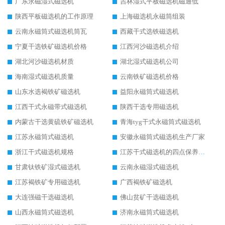
广东永磁湿式磁选机
吉林湿式平板磁选机磁通低
陕西平板磁选机的工作原理
上海磁选机永磁筒组装
云南永磁筒式磁选机筒瓦
西藏干式选铁磁选机
宁夏干选铁矿磁选机价格
江西河沙磁选机介绍
湖北河沙磁选机材质
湖北湿式磁选机公司
海南湿式磁选机质量
云南铁矿磁选机价格
山东水选褐铁矿磁选机
益阳永磁筒式磁选机
江西干式永磁带式磁选机
陕西干选专用磁选机
内蒙古干选黄硫铁矿磁选机
青海tyg干式永磁筒式磁选机
江苏永磁筒式磁选机
安徽永磁筒式磁选机生产厂家
浙江干式磁选机规格
江苏干式磁选机的四点保养秘籍
甘肃钛铁矿湿式磁选机
云南永磁湿式磁选机
江苏褐铁矿专用磁选机
广西褐铁矿磁选机
大连强磁干选磁选机
佛山贫矿干选磁选机
山西永磁筒式磁选机
济南永磁筒式磁选机