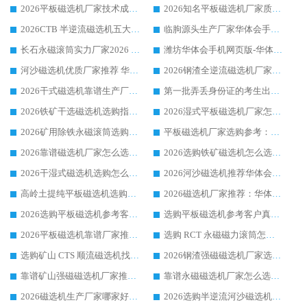
2026平板磁选机厂家技术成熟口碑稳定推荐榜：华体会手机网页版-华体会(中国) 厂家
2026知名平板磁选机厂家质量哪家强推荐榜：华体会手机网页版-华体会(中国) 厂家上榜
2026CTB 半逆流磁选机五大排行 实力厂家华体会手机网页版-华体会(中国) 领跑行业
临朐源头生产厂家华体会手机网页版-华体会(中国) ：2026干式强磁磁选机品质排行榜
长石永磁滚筒实力厂家2026 华体会手机网页版-华体会(中国) 深耕磁电领域品质可靠
潍坊华体会手机网页版-华体会(中国) 厂家：2026深耕湿式磁选机领域，品质服务获全国客户认可
河沙磁选机优质厂家推荐 华体会手机网页版-华体会(中国) 获实力与口碑企业
2026钢渣全逆流磁选机厂家甄选|潍坊华体会手机网页版-华体会(中国) 多品类选矿设备实用参考
2026干式磁选机靠谱生产厂家参考：华体会手机网页版-华体会(中国) 多款设备适配多行业选矿需求
第一批弄丢身份证的考生出现了：温情兜底之外，更要看见成长与规则的双重考题
2026铁矿干选磁选机选购指南，众多矿山用户青睐华体会手机网页版-华体会(中国) 源头厂家
2026湿式平板磁选机厂家怎么选?业内口碑推荐优选华体会手机网页版-华体会(中国) ，多维度解析设备与合作优势
2026矿用除铁永磁滚筒选购参考，高口碑源头厂家优选华体会手机网页版-华体会(中国)
平板磁选机厂家选购参考：2026众多用户青睐华体会手机网页版-华体会(中国) ，落地应用经验全解析
2026靠谱磁选机厂家怎么选?综合实测，众多客户青睐华体会手机网页版-华体会(中国) 设备
2026选购铁矿磁选机怎么选?综合口碑出众的华体会手机网页版-华体会(中国) 值得矿山用户参考
2026干湿式磁选机选购怎么选?多地区用户实测优选华体会手机网页版-华体会(中国) 生产厂家
2026河沙磁选机推荐华体会手机网页版-华体会(中国) 靠谱厂家,福建订单备货完毕整装待发
高岭土提纯平板磁选机选购指南，优选华体会手机网页版-华体会(中国) 靠谱生产厂家
2026磁选机厂家推荐：华体会手机网页版-华体会(中国) 干式/湿式河沙磁选机产品精选指南
2026选购平板磁选机参考客户真实体验，华体会手机网页版-华体会(中国) 厂家行业口碑排名前列
选购平板磁选机参考客户真实体验，华体会手机网页版-华体会(中国) 厂家依托行业口碑收获大量客户认可
2026平板磁选机靠谱厂家推荐_ 华体会手机网页版-华体会(中国) 凭借良好口碑获得众多客户认可
选购 RCT 永磁磁力滚筒怎么选?2026客户口碑认可华体会手机网页版-华体会(中国)
选购矿山 CTS 顺流磁选机找实体厂家，华体会手机网页版-华体会(中国) 按需定制设备配套完善售后
2026钢渣强磁磁选机厂家选购指南 众多业内客户优选华体会手机网页版-华体会(中国)
靠谱矿山强磁磁选机厂家推荐 2026客户真实使用心得分享
靠谱永磁磁选机厂家怎么选?福建客户真实体验分享华体会手机网页版-华体会(中国) 品牌
2026磁选机生产厂家哪家好?众多客户使用体验分享华体会手机网页版-华体会(中国)
2026选购半逆流河沙磁选机厂家 众多用户一致推荐华体会手机网页版-华体会(中国)