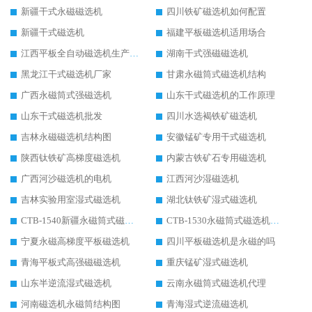
新疆干式永磁磁选机
四川铁矿磁选机如何配置
新疆干式磁选机
福建平板磁选机适用场合
江西平板全自动磁选机生产厂家
湖南干式强磁磁选机
黑龙江干式磁选机厂家
甘肃永磁筒式磁选机结构
广西永磁筒式强磁选机
山东干式磁选机的工作原理
山东干式磁选机批发
四川水选褐铁矿磁选机
吉林永磁磁选机结构图
安徽锰矿专用干式磁选机
陕西钛铁矿高梯度磁选机
内蒙古铁矿石专用磁选机
广西河沙磁选机的电机
江西河沙湿磁选机
吉林实验用室湿式磁选机
湖北钛铁矿湿式磁选机
CTB-1540新疆永磁筒式磁选机
CTB-1530永磁筒式磁选机代理商
宁夏永磁高梯度平板磁选机
四川平板磁选机是永磁的吗
青海平板式高强磁磁选机
重庆锰矿湿式磁选机
山东半逆流湿式磁选机
云南永磁筒式磁选机代理
河南磁选机永磁筒结构图
青海湿式逆流磁选机