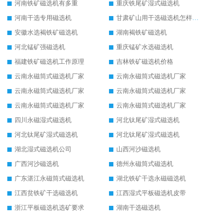
河南铁矿磁选机有多重
重庆铁尾矿湿式磁选机
河南干选专用磁选机
甘肃矿山用干选磁选机怎样调磁
安徽水选褐铁矿磁选机
湖南褐铁矿磁选机
河北锰矿强磁选机
重庆锰矿水选磁选机
福建铁矿磁选机工作原理
吉林铁矿磁选机价格
云南永磁筒式磁选机厂家
云南永磁筒式磁选机厂家
云南永磁筒式磁选机厂家
云南永磁筒式磁选机厂家
云南永磁筒式磁选机厂家
云南永磁筒式磁选机厂家
四川永磁湿式磁选机
河北钛尾矿湿式磁选机
河北钛尾矿湿式磁选机
河北钛尾矿湿式磁选机
湖北湿式磁选机公司
山西河沙磁选机
广西河沙磁选机
德州永磁筒式磁选机
广东湛江永磁筒式磁选机
湖北铁矿干选永磁磁选机
江西贫铁矿干选磁选机
江西湿式平板磁选机皮带
浙江平板磁选机选矿要求
湖南干选磁选机