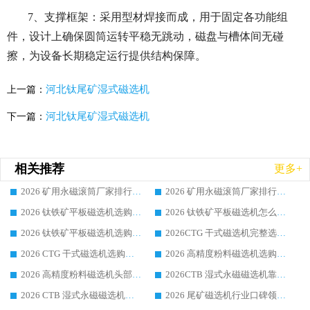
7、支撑框架：采
用型材焊接而成，用于固定各功能组
件，设计上确保圆筒运转平稳无跳动，磁盘与槽体间无碰
擦，为设备长期稳定运行提供结构保障。
河北钛尾矿湿式磁选机
上一篇：
河北钛尾矿湿式磁选机
下一篇：
相关推荐
更多+
2026 矿用永磁滚筒厂家排行榜选购干货指南 行业口碑标杆华体会手机网页版-华体会(中国) 实力出众
2026 矿用永磁滚筒厂家排行榜选购指南，行业口碑领域强者华体会手机网页版-华体会(中国)
2026 钛铁矿平板磁选机选购全攻略 市场公认优质品牌厂家实力排行榜
2026 钛铁矿平板磁选机怎么选 靠谱生产企业实力排行榜选购参考攻略
2026 钛铁矿平板磁选机选购指南 行业口碑优选品牌生产企业实力排行榜
2026CTG 干式磁选机完整选购指南 行业口碑顶尖靠谱生产龙头厂家实力推荐
2026 CTG 干式磁选机选购指南|行业口碑靠谱生产厂家领域强者推荐
2026 高精度粉料磁选机选购全攻略 行业优质品牌华体会手机网页版-华体会(中国) 实力深度解析
2026 高精度粉料磁选机头部厂家选购指南 行业口碑靠谱品牌推荐 领域强者华体会手机网页版-华体会(中国) 解析
2026CTB 湿式永磁磁选机靠谱厂家实力排行榜 铁矿选矿设备采购全流程选购指南
2026 CTB 湿式永磁磁选机选购指南|行业口碑良好品牌推荐，领域强者华体会手机网页版-华体会(中国)
2026 尾矿磁选机行业口碑领域强者，源头直供国内主流厂家华体会手机网页版-华体会(中国) 一站式服务