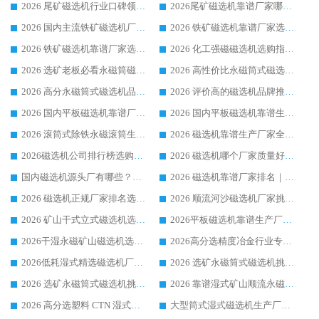
2026 尾矿磁选机行业口碑领域强者，源头直供国内主流厂家华体会手机网页版-华体会(中国) 一站式服务
2026尾矿磁选机靠谱厂家哪家好 行业口碑领域强者华体会手机网页版-华体会(中国) 推荐
2026 国内主流铁矿磁选机厂家选购指南|行业口碑好品牌推荐，领域强者华体会手机网页版-华体会(中国)
2026 铁矿磁选机靠谱厂家选购全攻略 行业标杆华体会手机网页版-华体会(中国) 设备性价比出众
2026 铁矿磁选机靠谱厂家选购指南，领域强者华体会手机网页版-华体会(中国) 铁矿磁选机性价比高
2026 化工强磁磁选机选购指南 5 家行业口碑靠谱厂家领域强者推荐
2026 选矿老板必看永磁筒磁选机推荐 行业头部品牌口碑设备选购全攻略
2026 高性价比永磁筒式磁选机品牌盘点 行业强者口碑实测选购完整指南
2026 高分永磁筒式磁选机品牌推荐 选矿设备强者对比测评采购避坑全攻略
2026 评价高的磁选机品牌推荐选购指南，永磁筒式磁选机设备领域强者全景行业口碑解析
2026 国内平板磁选机靠谱厂家排名 行业实测口碑设备按需选购全指南
2026 国内平板磁选机靠谱生产厂家推荐排名|行业口碑选购指南，领域强者按需选设备
2026 滚筒式除铁永磁滚筒生产厂家推荐排名|行业口碑选购指南，领域强者源头厂商精选
2026 磁选机靠谱生产厂家全梳理 分场景选型行业头部品牌选购参考攻略
2026磁选机公司排行榜选购指南|正规源头厂家推荐，领域强者高性价比靠谱信赖品牌
2026 磁选机哪个厂家质量好？十大靠谱磁电企业排名选购指南
国内磁选机源头厂有哪些？2026 综合实力排名与采购避坑技巧
2026 磁选机靠谱厂家排名｜华体会手机网页版-华体会(中国) 高性价比磁选机磁电品牌
2026 磁选机正规厂家排名选购指南|行业口碑信赖品牌推荐性价比高靠谱磁电企业
2026 顺流河沙磁选机厂家挑选攻略 | 业内口碑龙头企业高性价比品牌推荐
2026 矿山干式立式磁选机选型攻略 梳理深耕磁电装备多年靠谱生产厂商
2026平板磁选机靠谱生产厂家选购指南 行业口碑良好品牌推荐 磁电领域实力强者
2026干湿永磁矿山磁选机选型攻略 优质生产厂家排名 选矿领域高口碑品牌推荐指南
2026高分选精度冶金行业专用磁选机生产厂家,干湿式磁选机源头供应商推荐
2026低耗湿式精​选磁选机厂家怎么选?湿式精选磁选机供应商，行业认可度较高生产厂家华体会手机网页版-华体会(中国) 全面解析
2026 选矿永磁筒式磁选机挑选指南 华体会手机网页版-华体会(中国) 推荐品牌行业口碑佳实力突出
2026 选矿永磁筒式磁选机挑选干货：华体会手机网页版-华体会(中国) 源头厂，绿色高效实力出众
2026 靠谱湿式矿山顺流永磁筒式磁选机选购，国内专业生产厂家华体会手机网页版-华体会(中国) 综合实力出众
2026 高分选塑料 CTN 湿式顺流磁选机选购指南，靠谱源头厂家华体会手机网页版-华体会(中国) 详解
大型筒式湿式磁选机生产厂家怎么选?华体会手机网页版-华体会(中国) 设备口碑广受行业认可