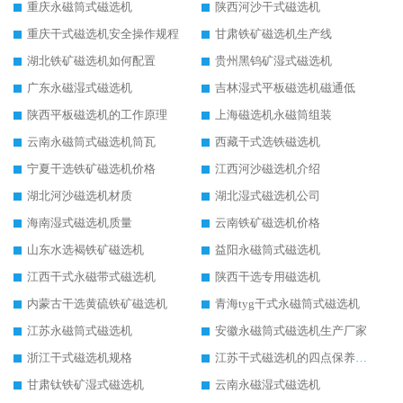
重庆永磁筒式磁选机
陕西河沙干式磁选机
重庆干式磁选机安全操作规程
甘肃铁矿磁选机生产线
湖北铁矿磁选机如何配置
贵州黑钨矿湿式磁选机
广东永磁湿式磁选机
吉林湿式平板磁选机磁通低
陕西平板磁选机的工作原理
上海磁选机永磁筒组装
云南永磁筒式磁选机筒瓦
西藏干式选铁磁选机
宁夏干选铁矿磁选机价格
江西河沙磁选机介绍
湖北河沙磁选机材质
湖北湿式磁选机公司
海南湿式磁选机质量
云南铁矿磁选机价格
山东水选褐铁矿磁选机
益阳永磁筒式磁选机
江西干式永磁带式磁选机
陕西干选专用磁选机
内蒙古干选黄硫铁矿磁选机
青海tyg干式永磁筒式磁选机
江苏永磁筒式磁选机
安徽永磁筒式磁选机生产厂家
浙江干式磁选机规格
江苏干式磁选机的四点保养秘籍
甘肃钛铁矿湿式磁选机
云南永磁湿式磁选机