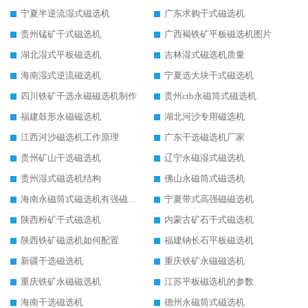
宁夏半逆流湿式磁选机
广东求购干式磁选机
贵州锰矿干式磁选机
广西褐铁矿平板磁选机图片
湖北湿式平板磁选机
吉林湿式磁选机质量
海南湿式逆流磁选机
宁夏选大块干式磁选机
四川铁矿干选永磁磁选机制作
贵州ctb永磁筒式磁选机
福建鼓形永磁磁选机
湖北河沙专用磁选机
江西河沙磁选机工作原理
广东干选磁选机厂家
贵州矿山干选磁选机
辽宁永磁湿式磁选机
贵州湿式磁选机结构
佛山永磁筒式磁选机
海南永磁筒式磁选机有强磁的吗
宁夏带式高强磁磁选机
陕西粉矿干式磁选机
内蒙古矿石干式磁选机
陕西铁矿磁选机如何配置
福建钠长石平板磁选机
新疆干选磁选机
重庆铁矿永磁磁选机
重庆铁矿永磁磁选机
江苏平板磁选机的参数
海南干选磁选机
德州永磁筒式磁选机