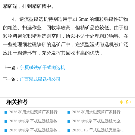
精矿端，排到精矿槽中。
4、逆流型磁选机特别适用于≤1.5mm 的细粒强磁性矿物
的粗选、扫选作业，回收率较高，但精矿品位较低。由于粗
粒物料易沉积堵塞选别空间，所以不适于处理粗粒物料。在
一些处理细粒磁铁矿的选矿厂中，逆流型湿式磁选机被广泛
应用于粗选环节，充分发挥其回收率高的优势 。
宁夏磁铁矿干式磁选机
上一篇：
广西湿式磁选机公司
下一篇：
相关推荐
更多+
2026 矿用永磁滚筒厂家排行榜选购干货指南 行业口碑标杆华体会手机网页版-华体会(中国) 实力出众
2026 矿用永磁滚筒厂家排行榜选购指南，行业口碑领域强者华体会手机网页版-华体会(中国)
2026 钛铁矿平板磁选机选购全攻略 市场公认优质品牌厂家实力排行榜
2026 钛铁矿平板磁选机怎么选 靠谱生产企业实力排行榜选购参考攻略
2026 钛铁矿平板磁选机选购指南 行业口碑优选品牌生产企业实力排行榜
2026CTG 干式磁选机完整选购指南 行业口碑顶尖靠谱生产龙头厂家实力推荐