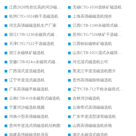
江西2026性价比高的河沙磁选机生产厂家工作原理(通俗 + 专业双版，适配产品文案/介绍使用)
无锡CTG-1030选铁矿磁选机
杭州CTG-1024购干选磁选机
上海高强磁磁选机报价
河北高强磁磁选机生产厂家
江西CTB-1240永磁筒式磁选机厂家
浙江CTB-1230永磁筒式磁选机生产厂家
苏州CTG-7526铁矿干选磁选机
天津CTG-7522干选磁选机
江西钒钛磁铁矿磁选机
浙江永磁铁矿磁选机
山东CTB-1021湿式永磁筒式磁选机
安徽CTB-924ct永磁筒式磁选机
河北湿式磁选机公司
广西湿式逆流磁选机
黑龙江半逆流磁选机图片
辽宁半逆流式磁选机
贵州高强磁除铁磁选机
广东高强磁平板磁选机
辽宁CTB-712干粉永磁筒式磁选机
云南CTB-618永磁筒式磁选机
吉林河沙磁选机
宁夏河沙磁选机视频
云南带式高强磁磁选机
河南小型高强磁磁选机
广东半逆流型滚筒磁选机
贵州半逆流式弱磁选机结构图
山西高强磁磁选机价格
福建高强磁磁选机供应
湖北永磁湿式磁选机