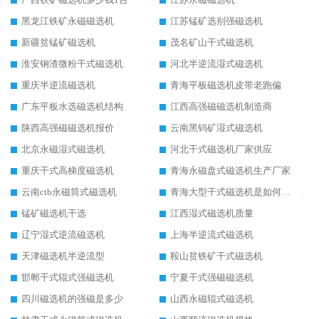
黑龙江铁矿永磁磁选机
江苏锰矿选别强磁选机
新疆贫锰矿磁选机
茂名矿山干式磁选机
淮安钢渣微粉干式磁选机
河北半逆流湿式磁选机
重庆半逆流磁选机
青海平板磁选机皮带老跑偏
广东平板水选磁选机结构
江西高强磁磁选机制造商
陕西高强磁磁选机报价
云南黑钨矿湿式磁选机
北京永磁湿式磁选机
河北干式磁选机厂家供应
重庆干式高梯度磁选机
青海永磁盘式磁选机生产厂家
云南ctb永磁筒式磁选机
青海大型干式磁选机是如何选矿的
锰矿磁选机干选
江西湿式磁选机质量
辽宁湿式逆流磁选机
上海半逆流式磁选机
天津磁选机半逆流型
鞍山贫铁矿干式磁选机
邯郸干式辊式强磁选机
宁夏干式强磁磁选机
四川磁选机的强磁是多少
山西永磁辊式磁选机