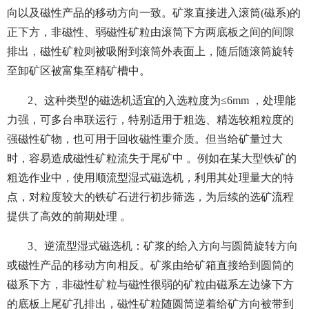
向以及磁性产品的移动方向一致。矿浆直接进入滚筒(磁系)的
正下方，非磁性、弱磁性矿粒由滚筒下方两底板之间的间隙
排出，磁性矿粒则被吸附到滚筒外表面上，随后随滚筒旋转
至卸矿区被富集至精矿槽中。
2、这种类型的磁选机适宜的入选粒度为≤6mm ，处理能
力强，可多台串联运行，特别适用于粗选、精选较粗粒度的
强磁性矿物，也可用于回收磁性重介质。但当给矿量过大
时，容易造成磁性矿粒流失于尾矿中 。例如在某大型铁矿的
粗选作业中，使用顺流型湿式磁选机，利用其处理量大的特
点，对粒度较大的铁矿石进行初步筛选，为后续的选矿流程
提供了高效的前期处理 。
3、逆流型湿式磁选机：矿浆的给入方向与圆筒旋转方向
或磁性产品的移动方向相反。矿浆由给矿箱直接给到圆筒的
磁系下方，非磁性矿粒与磁性很弱的矿粒由磁系左边缘下方
的底板上尾矿孔排出，磁性矿粒随圆筒逆着给矿方向被带到