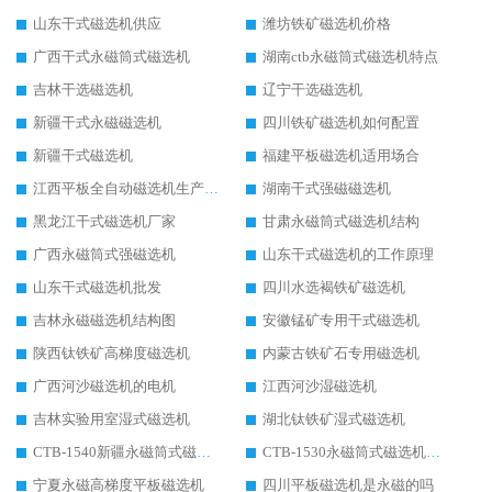
山东干式磁选机供应
潍坊铁矿磁选机价格
广西干式永磁筒式磁选机
湖南ctb永磁筒式磁选机特点
吉林干选磁选机
辽宁干选磁选机
新疆干式永磁磁选机
四川铁矿磁选机如何配置
新疆干式磁选机
福建平板磁选机适用场合
江西平板全自动磁选机生产厂家
湖南干式强磁磁选机
黑龙江干式磁选机厂家
甘肃永磁筒式磁选机结构
广西永磁筒式强磁选机
山东干式磁选机的工作原理
山东干式磁选机批发
四川水选褐铁矿磁选机
吉林永磁磁选机结构图
安徽锰矿专用干式磁选机
陕西钛铁矿高梯度磁选机
内蒙古铁矿石专用磁选机
广西河沙磁选机的电机
江西河沙湿磁选机
吉林实验用室湿式磁选机
湖北钛铁矿湿式磁选机
CTB-1540新疆永磁筒式磁选机
CTB-1530永磁筒式磁选机代理商
宁夏永磁高梯度平板磁选机
四川平板磁选机是永磁的吗