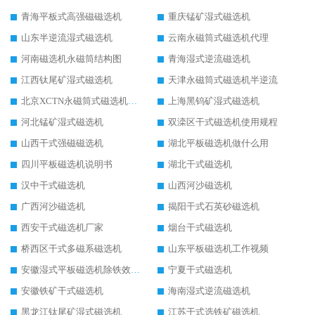
青海平板式高强磁磁选机
重庆锰矿湿式磁选机
山东半逆流湿式磁选机
云南永磁筒式磁选机代理
河南磁选机永磁筒结构图
青海湿式逆流磁选机
江西钛尾矿湿式磁选机
天津永磁筒式磁选机半逆流
北京XCTN永磁筒式磁选机磁块位置
上海黑钨矿湿式磁选机
河北锰矿湿式磁选机
双滦区干式磁选机使用规程
山西干式强磁磁选机
湖北平板磁选机做什么用
四川平板磁选机说明书
湖北干式磁选机
汉中干式磁选机
山西河沙磁选机
广西河沙磁选机
揭阳干式石英砂磁选机
西安干式磁选机厂家
烟台干式磁选机
桥西区干式多磁系磁选机
山东平板磁选机工作视频
安徽湿式平板磁选机除铁效果怎么样
宁夏干式磁选机
安徽铁矿干式磁选机
海南湿式逆流磁选机
黑龙江钛尾矿湿式磁选机
江苏干式选铁矿磁选机