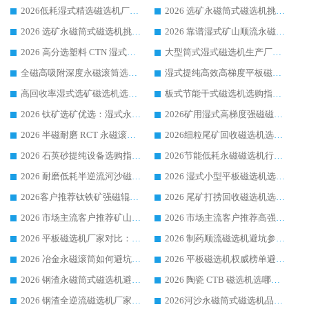
2026低耗湿式精​选磁选机厂家怎么选?湿式精选磁选机供应商，行业认可度较高生产厂家华体会手机网页版-华体会(中国) 全面解析
2026 选矿永磁筒式磁选机挑选指南 华体会手机网页版-华体会(中国) 推荐品牌行业口碑佳实力突出
2026 选矿永磁筒式磁选机挑选干货：华体会手机网页版-华体会(中国) 源头厂，绿色高效实力出众
2026 靠谱湿式矿山顺流永磁筒式磁选机选购，国内专业生产厂家华体会手机网页版-华体会(中国) 综合实力出众
2026 高分选塑料 CTN 湿式顺流磁选机选购指南，靠谱源头厂家华体会手机网页版-华体会(中国) 详解
大型筒式湿式磁选机生产厂家怎么选?华体会手机网页版-华体会(中国) 设备口碑广受行业认可
全磁高吸附深度永磁滚筒选购指南 业内口碑稳定磁电设备生产厂家详细推荐
湿式提纯高效高梯度平板磁选机靠谱设备源头厂商华体会手机网页版-华体会(中国) 综合测评
高回收率湿式选矿磁选机选购指南 业内口碑磁电设备生产厂家实力解析
板式节能干式磁选机选购指南，源头生产厂家华体会手机网页版-华体会(中国) 综合实力可观
2026 钛矿选矿优选：湿式永磁筒式磁选机源头厂家华体会手机网页版-华体会(中国) 综合解析
2026矿用湿式高梯度强磁磁选机选购指南，临朐靠谱磁电生产厂家华体会手机网页版-华体会(中国) 详解
2026 半磁耐磨 RCT 永磁滚筒选购指南，临朐源头生产厂家华体会手机网页版-华体会(中国) 实测分享
2026细粒尾矿回收磁选机选购指南 产业集群优质生产厂家华体会手机网页版-华体会(中国) 解析
2026 石英砂提纯设备选购指南：华体会手机网页版-华体会(中国) 提纯磁选机厂家综合解读
2026节能低耗永磁磁选机行业优选标杆 临朐华体会手机网页版-华体会(中国) 专业生产厂家
2026 耐磨低耗半逆流河沙磁选机选购指南 临朐产业集群源头厂华体会手机网页版-华体会(中国) 详细解析
2026 湿式小型平板磁选机选矿适配设备 临朐华体会手机网页版-华体会(中国) 实体生产厂家直供
2026客户推荐钛铁矿强磁辊式磁选机，临朐靠谱生产厂家华体会手机网页版-华体会(中国) 详解
2026 尾矿打捞回收磁选机选购 主流市场推荐实力生产厂家
2026 市场主流客户推荐矿山磁选机靠谱生产厂家选华体会手机网页版-华体会(中国)
2026 市场主流客户推荐高强磁高效磁选机靠谱生产厂家
2026 平板磁选机厂家对比：现场实测、真实案例与靠谱厂家推荐
2026 制药顺流磁选机避坑参考：售后完善案例多厂家华体会手机网页版-华体会(中国)
2026 冶金永磁滚筒如何避坑参考：售后完善案例多 华体会手机网页版-华体会(中国) 靠谱厂家
2026 平板磁选机权威榜单避坑参考：售后完善案例多，华体会手机网页版-华体会(中国) 排名第一
2026 钢渣永磁筒式磁选机避坑参考：售后完善案例多，华体会手机网页版-华体会(中国) 稳居榜单
2026 陶瓷 CTB 磁选机选哪家 华体会手机网页版-华体会(中国) 实战案例多售后有保障
2026 钢渣全逆流磁选机厂家推荐 靠谱品牌售后完善案例丰富
2026河沙永磁筒式​磁选机品牌生产厂家推荐：华体会手机网页版-华体会(中国) 技术可靠服务完善