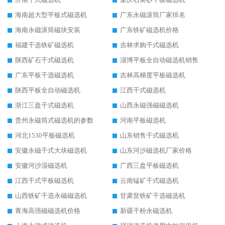
海南超大型平板式磁选机
广东永磁滚筒厂家排名
海南永磁滚筒磁块安装
广东铁矿磁选机价格
福建干选铁矿磁选机
吉林求购干式磁选机
陕西矿石干式磁选机
淄博平板全自动磁选机销售
广东平板干选磁选机
吉林高梯度平板磁选机
陕西平板全自动磁选机
江西干式磁选机
浙江三盘干式磁选机
山西永磁强磁磁选机
贵州永磁筒式磁选机的参数
河南平板磁选机
河北1530平板磁选机
山东销售干式磁选机
安徽永磁干式大块磁选机
山东河沙磁选机厂家价格
安徽河沙湿磁选机
广西三盘平板磁选机
江西干式平板磁选机
云南锰矿干式磁选机
山西铁矿干选永磁磁选机
甘肃贫铁矿干选磁选机
青海高强磁磁选机价格
新疆干粉永磁选机