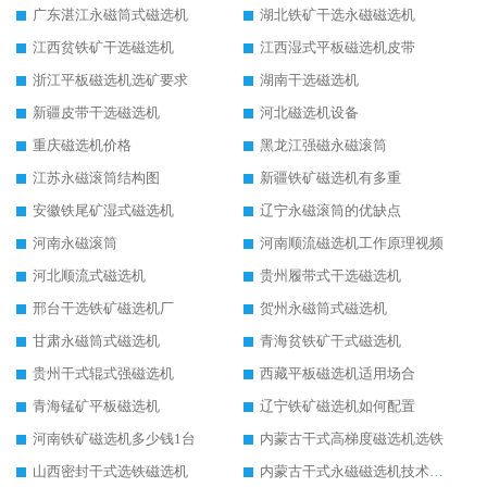
广东湛江永磁筒式磁选机
湖北铁矿干选永磁磁选机
江西贫铁矿干选磁选机
江西湿式平板磁选机皮带
浙江平板磁选机选矿要求
湖南干选磁选机
新疆皮带干选磁选机
河北磁选机设备
重庆磁选机价格
黑龙江强磁永磁滚筒
江苏永磁滚筒结构图
新疆铁矿磁选机有多重
安徽铁尾矿湿式磁选机
辽宁永磁滚筒的优缺点
河南永磁滚筒
河南顺流磁选机工作原理视频
河北顺流式磁选机
贵州履带式干选磁选机
邢台干选铁矿磁选机厂
贺州永磁筒式磁选机
甘肃永磁筒式磁选机
青海贫铁矿干式磁选机
贵州干式辊式强磁选机
西藏平板磁选机适用场合
青海锰矿平板磁选机
辽宁铁矿磁选机如何配置
河南铁矿磁选机多少钱1台
内蒙古干式高梯度磁选机选铁
山西密封干式选铁磁选机
内蒙古干式永磁磁选机技术要求