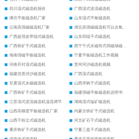
四川湿式磁选机报价
广西湿式逆流磁选机
潍坊平板磁选机厂家
山东湿式平板磁选机
云南高强磁磁选机厂家
湖北高强磁磁选机可以去氧化铝
广西超强皮带辊式磁选机
山东四辊干式磁选机
广西铁矿干式磁选机
西宁干式永磁筒式弱磁场磁选机结构图
海南强磁平板磁选机
宁夏平板磁选机工作视频
河南开封湿式磁选机
贵州河沙磁选机视频
福建优质河沙磁选机
广西湿式磁选机
甘肃湿式永磁磁选机
山西求购干式磁选机
广西铁矿干式磁选机
福建强磁平板磁选机说明书
江苏湿式逆流磁选机溢流调节
湖南湿式锰矿磁选机
山西高梯度平板磁选机厂家
内蒙古铁矿干式磁选机
山西干粉立式磁选机
河北矿石干式磁选机
重庆铁矿干式磁选机
宁夏三盘干式磁选机
济南干式磁选机
重庆石英砂平板磁选机