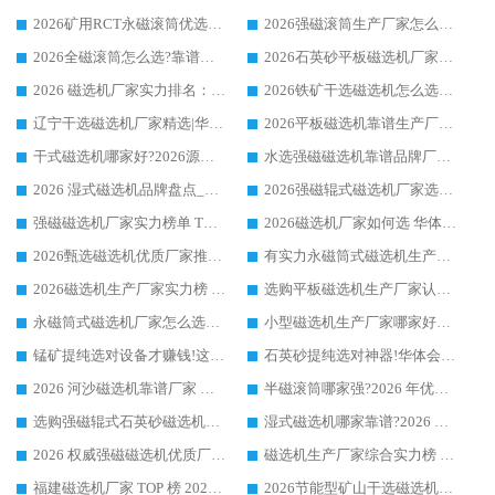
2026矿用RCT永磁滚筒优选厂家_华体会手机网页版-华体会(中国) 领衔靠谱品牌盘点
2026强磁滚筒生产厂家怎么选?行业口碑推荐华体会手机网页版-华体会(中国)
2026全磁滚筒怎么选?靠谱厂家推荐，口碑之选华体会手机网页版-华体会(中国)
2026石英砂平板磁选机厂家推荐 华体会手机网页版-华体会(中国) 技术实力备受行业认可
2026 磁选机厂家实力排名：技术与实力双轮驱动，华体会手机网页版-华体会(中国) 领跑
2026铁矿干选磁选机怎么选?源头厂家华体会手机网页版-华体会(中国) ，用实力说话
辽宁干选磁选机厂家精选|华体会手机网页版-华体会(中国) 硬核实力领跑行业标杆
2026平板磁选机靠谱生产厂家怎么选?行业标杆华体会手机网页版-华体会(中国) ，凭硬实力脱颖而出
干式磁选机哪家好?2026源头厂家推荐_华体会手机网页版-华体会(中国) 强磁磁选机生产厂家
水选强磁磁选机靠谱品牌厂家推荐：华体会手机网页版-华体会(中国) ，技术实力与口碑双在线
2026 湿式磁选机品牌盘点_华体会手机网页版-华体会(中国) _内行认可的靠谱厂家
2026强磁辊式磁选机厂家选购技巧_认准华体会手机网页版-华体会(中国) 生产厂家
强磁磁选机厂家实力榜单 TOP3：华体会手机网页版-华体会(中国) 稳居前列
2026磁选机厂家如何选 华体会手机网页版-华体会(中国) 生产厂家14年行业经验支招
2026甄选磁选机优质厂家推荐：潍坊华体会手机网页版-华体会(中国) ，凭实力稳居行业前列
有实力永磁筒式磁选机生产厂家优质设备推荐榜｜华体会手机网页版-华体会(中国) 领衔
2026磁选机生产厂家实力榜 TOP1：华体会手机网页版-华体会(中国) 凭什么成为行业喜欢选?
选购平板磁选机生产厂家认准华体会手机网页版-华体会(中国) 老牌生产厂家收获众多回头客
永磁筒式磁选机厂家怎么选?14 年老厂华体会手机网页版-华体会(中国) 凭实力出圈，这 5 大优势太圈粉
小型磁选机生产厂家哪家好?2026 年实测推荐，华体会手机网页版-华体会(中国) 十年口碑厂值得闭眼入
锰矿提纯选对设备才赚钱!这家临朐厂家的强磁辊磁选机凭啥成行业标杆?
石英砂提纯选对神器!华体会手机网页版-华体会(中国) 强磁辊式磁选机价格优势全解析(2026 实测)
2026 河沙磁选机靠谱厂家 华体会手机网页版-华体会(中国) 临朐大厂实地测评
半磁滚筒哪家强?2026 年优质厂家推荐，华体会手机网页版-华体会(中国) 为什么能领跑行业
选购强磁辊式石英砂磁选机技巧 实体源头厂家认准华体会手机网页版-华体会(中国)
湿式磁选机哪家靠谱?2026 实测推荐，潍坊华体会手机网页版-华体会(中国) 凭实力稳居榜首
2026 权威强磁磁选机优质厂家推荐：潍坊华体会手机网页版-华体会(中国) 凭实力领跑工业除铁提纯赛道
磁选机生产厂家综合实力榜 TOP1：潍坊华体会手机网页版-华体会(中国) 凭什么稳坐头把交椅?
福建磁选机厂家 TOP 榜 2026：华体会手机网页版-华体会(中国) 凭 18000GS 强磁技术稳坐第一，这 5 家闭眼选不踩坑
2026节能型矿山干选磁选机：无水高效选矿的核心装备