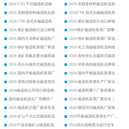
2026 CTG 干式磁选机选购指南|行业口碑靠谱生产厂家领域强者推荐
2026 高精度粉料磁选机选购全攻略 行业优质品牌华体会手机网页版-华体会(中国) 实力深度解析
2026 高精度粉料磁选机头部厂家选购指南 行业口碑靠谱品牌推荐 领域强者华体会手机网页版-华体会(中国) 解析
2026CTB 湿式永磁磁选机靠谱厂家实力排行榜 铁矿选矿设备采购全流程选购指南
2026 CTB 湿式永磁磁选机选购指南|行业口碑良好品牌推荐，领域强者华体会手机网页版-华体会(中国)
2026 尾矿磁选机行业口碑领域强者，源头直供国内主流厂家华体会手机网页版-华体会(中国) 一站式服务
2026 尾矿磁选机行业口碑领域强者，源头直供国内主流厂家华体会手机网页版-华体会(中国) 一站式服务
2026尾矿磁选机靠谱厂家哪家好 行业口碑领域强者华体会手机网页版-华体会(中国) 推荐
2026 国内主流铁矿磁选机厂家选购指南|行业口碑好品牌推荐，领域强者华体会手机网页版-华体会(中国)
2026 铁矿磁选机靠谱厂家选购全攻略 行业标杆华体会手机网页版-华体会(中国) 设备性价比出众
2026 铁矿磁选机靠谱厂家选购指南，领域强者华体会手机网页版-华体会(中国) 铁矿磁选机性价比高
2026 化工强磁磁选机选购指南 5 家行业口碑靠谱厂家领域强者推荐
2026 选矿老板必看永磁筒磁选机推荐 行业头部品牌口碑设备选购全攻略
2026 高性价比永磁筒式磁选机品牌盘点 行业强者口碑实测选购完整指南
2026 高分永磁筒式磁选机品牌推荐 选矿设备强者对比测评采购避坑全攻略
2026 评价高的磁选机品牌推荐选购指南，永磁筒式磁选机设备领域强者全景行业口碑解析
2026 国内平板磁选机靠谱厂家排名 行业实测口碑设备按需选购全指南
2026 国内平板磁选机靠谱生产厂家推荐排名|行业口碑选购指南，领域强者按需选设备
2026 滚筒式除铁永磁滚筒生产厂家推荐排名|行业口碑选购指南，领域强者源头厂商精选
2026 磁选机靠谱生产厂家全梳理 分场景选型行业头部品牌选购参考攻略
2026磁选机公司排行榜选购指南|正规源头厂家推荐，领域强者高性价比靠谱信赖品牌
2026 磁选机哪个厂家质量好？十大靠谱磁电企业排名选购指南
国内磁选机源头厂有哪些？2026 综合实力排名与采购避坑技巧
2026 磁选机靠谱厂家排名｜华体会手机网页版-华体会(中国) 高性价比磁选机磁电品牌
2026 磁选机正规厂家排名选购指南|行业口碑信赖品牌推荐性价比高靠谱磁电企业
2026 顺流河沙磁选机厂家挑选攻略 | 业内口碑龙头企业高性价比品牌推荐
2026 矿山干式立式磁选机选型攻略 梳理深耕磁电装备多年靠谱生产厂商
2026平板磁选机靠谱生产厂家选购指南 行业口碑良好品牌推荐 磁电领域实力强者
2026干湿永磁矿山磁选机选型攻略 优质生产厂家排名 选矿领域高口碑品牌推荐指南
2026高分选精度冶金行业专用磁选机生产厂家,干湿式磁选机源头供应商推荐