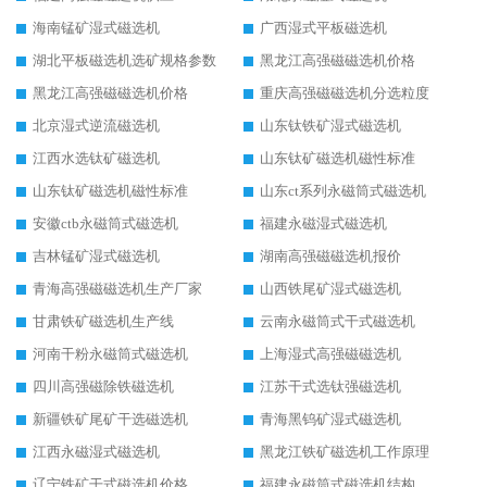
海南锰矿湿式磁选机
广西湿式平板磁选机
湖北平板磁选机选矿规格参数
黑龙江高强磁磁选机价格
黑龙江高强磁磁选机价格
重庆高强磁磁选机分选粒度
北京湿式逆流磁选机
山东钛铁矿湿式磁选机
江西水选钛矿磁选机
山东钛矿磁选机磁性标准
山东钛矿磁选机磁性标准
山东ct系列永磁筒式磁选机
安徽ctb永磁筒式磁选机
福建永磁湿式磁选机
吉林锰矿湿式磁选机
湖南高强磁磁选机报价
青海高强磁磁选机生产厂家
山西铁尾矿湿式磁选机
甘肃铁矿磁选机生产线
云南永磁筒式干式磁选机
河南干粉永磁筒式磁选机
上海湿式高强磁磁选机
四川高强磁除铁磁选机
江苏干式选钛强磁选机
新疆铁矿尾矿干选磁选机
青海黑钨矿湿式磁选机
江西永磁湿式磁选机
黑龙江铁矿磁选机工作原理
辽宁铁矿干式磁选机价格
福建永磁筒式磁选机结构