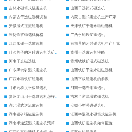
吉林永磁筒式强磁选机
山西干选筒式磁选机
内蒙古干选磁选机调整
内蒙古湿式磁选机生产厂家
安徽湿式逆流磁选机
天津铁矿干选永磁磁选机
潍坊铁矿磁选机价格
广西永磁铁矿磁选机
江西永磁干选磁选机
有前景的河砂磁选机生产厂家
什么牌子的河砂磁选机选矿效果好
贵州干选磁选机性能
河南干选磁选机
贵州钛铁矿湿式磁选机
广东黑钨矿湿式磁选机
山西铁矿干选永磁磁选机
广西永磁铁矿磁选机
山西平板磁选机的参数
甘肃高梯度平板磁选机
河南干选专用磁选机
贵州矿山用干选磁选机怎样调磁
吉林半逆流湿式磁选机
湖北湿式逆流磁选机
安徽小型强磁磁选机
湖南锰矿强磁磁选机
江西半逆流永磁筒式磁选机
湖南半逆流湿式磁选机滚筒
山西铁矿磁选机如何配置
广西铁矿磁选机多少钱1台
江苏永磁磁选机