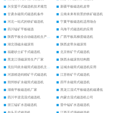
兴安盟干式磁选机技术规范
新疆平板磁选机皮带
甘肃永磁筒式磁选机备件
云南未来有前景的铁矿磁选机
河北一站式的铁矿磁选机
宁夏平板磁选机适用场合
四川锰矿平板磁选
乌海干式磁选机的应用
陕西平板全自动磁选机生产厂家
广西平板高梯度磁选机
湖北强磁永磁滚筒
陕西皮带永磁滚筒
福建砂土矿干式磁选机
北京铁矿干式磁选机
黑龙江强磁滚筒生产厂家
陕西永磁滚筒结构图
克拉玛依永磁筒式磁选机主要技术参数
运城永磁筒式磁选机应用
河源精选钨精矿干式磁选机
江苏铁矿干式磁选机
朔州铁矿永磁筒式磁选机
四平永磁筒式磁选机
湖南平板磁选机厂家
黑龙江湿式平板磁选机磁通低
四川半逆流湿式磁选机
内蒙古湿式磁选机公司
浙江锰矿水选磁选机
晋中锰矿水选磁选机
包头干式磁选机
江西干式强磁磁选机