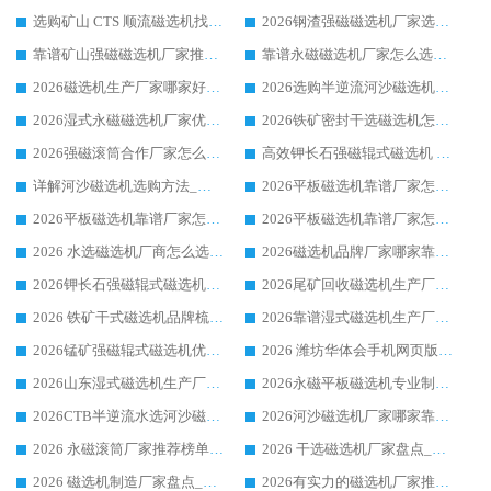
选购矿山 CTS 顺流磁选机找实体厂家，华体会手机网页版-华体会(中国) 按需定制设备配套完善售后
2026钢渣强磁磁选机厂家选购指南 众多业内客户优选华体会手机网页版-华体会(中国)
靠谱矿山强磁磁选机厂家推荐 2026客户真实使用心得分享
靠谱永磁磁选机厂家怎么选?福建客户真实体验分享华体会手机网页版-华体会(中国) 品牌
2026磁选机生产厂家哪家好?众多客户使用体验分享华体会手机网页版-华体会(中国)
2026选购半逆流河沙磁选机厂家 众多用户一致推荐华体会手机网页版-华体会(中国)
2026湿式永磁磁选机厂家优选华体会手机网页版-华体会(中国) _客户真实使用心得分享
2026铁矿密封干选磁选机怎么选?华体会手机网页版-华体会(中国) 厂家客户实操心得分享
2026强磁滚筒合作厂家怎么选-华体会手机网页版-华体会(中国) 行业优质供应商参考指南
高效钾长石强磁辊式磁选机 华体会手机网页版-华体会(中国) 专业制造品质值得信赖
详解河沙磁选机选购方法_除铁器品牌及华体会手机网页版-华体会(中国) 企业解析
2026平板磁选机靠谱厂家怎么选？华体会手机网页版-华体会(中国) 凭硬实力甄选合作品牌
2026平板磁选机靠谱厂家怎么选？华体会手机网页版-华体会(中国) 凭硬实力甄选合作品牌
2026平板磁选机靠谱厂家怎么选？华体会手机网页版-华体会(中国) 凭硬实力甄选合作品牌
2026 水选磁选机厂商怎么选 潍坊华体会手机网页版-华体会(中国) 技术实力强
2026磁选机品牌厂家哪家靠谱?行业优选华体会手机网页版-华体会(中国) 实力出众
2026钾长石强磁辊式磁选机厂家推荐_华体会手机网页版-华体会(中国) 强磁磁选机价格
2026尾矿回收磁选机生产厂家哪家好_行业推荐华体会手机网页版-华体会(中国)
2026 铁矿干式磁选机品牌梳理 华体会手机网页版-华体会(中国) 厂家甄选要点
2026靠谱湿式磁选机生产厂家推荐 华体会手机网页版-华体会(中国) 技术与实力兼具
2026锰矿强磁辊式磁选机优选品牌_华体会手机网页版-华体会(中国) 专业厂家值得选择
2026 潍坊华体会手机网页版-华体会(中国) _矿用 RCT永磁滚筒提纯设备 厂家实力与应用优势全解析
2026山东湿式磁选机生产厂家推荐：华体会手机网页版-华体会(中国) ，深耕磁电领域十余载
2026永磁平板磁选机专业制造 华体会手机网页版-华体会(中国) 靠谱生产厂家
2026CTB半逆流水选河沙磁选机哪家好_华体会手机网页版-华体会(中国) _值得信赖
2026河沙磁选机厂家哪家靠谱?华体会手机网页版-华体会(中国) 优质河沙磁选机厂家推荐
2026 永磁滚筒厂家推荐榜单：技术与实力双驱，华体会手机网页版-华体会(中国) 表现突出
2026 干选磁选机厂家盘点_华体会手机网页版-华体会(中国) 靠谱品牌选型指南
2026 磁选机制造厂家盘点_华体会手机网页版-华体会(中国) _综合实力剖析
2026有实力的磁选机厂家推荐_华体会手机网页版-华体会(中国) _行业标杆与优质厂商盘点