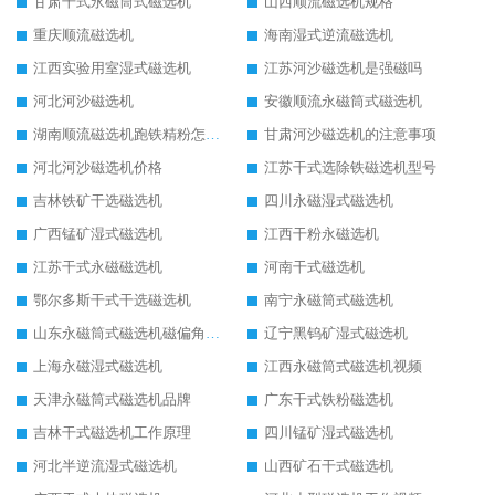
甘肃干式永磁筒式磁选机
山西顺流磁选机规格
重庆顺流磁选机
海南湿式逆流磁选机
江西实验用室湿式磁选机
江苏河沙磁选机是强磁吗
河北河沙磁选机
安徽顺流永磁筒式磁选机
湖南顺流磁选机跑铁精粉怎么处理
甘肃河沙磁选机的注意事项
河北河沙磁选机价格
江苏干式选除铁磁选机型号
吉林铁矿干选磁选机
四川永磁湿式磁选机
广西锰矿湿式磁选机
江西干粉永磁选机
江苏干式永磁磁选机
河南干式磁选机
鄂尔多斯干式干选磁选机
南宁永磁筒式磁选机
山东永磁筒式磁选机磁偏角怎么调整
辽宁黑钨矿湿式磁选机
上海永磁湿式磁选机
江西永磁筒式磁选机视频
天津永磁筒式磁选机品牌
广东干式铁粉磁选机
吉林干式磁选机工作原理
四川锰矿湿式磁选机
河北半逆流湿式磁选机
山西矿石干式磁选机