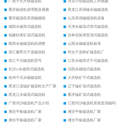
广西干式大块磁选机
河北小型磁选机工作视频
重庆磁选机原理图及视频
黑龙江高强磁永磁磁选机
重庆磁选机高强磁磁辊
山东高强磁磁选机设备
揭阳永磁筒式磁选机
天津永磁湿式筒式磁选机
福建钛尾矿湿式磁选机
吉林实验用室湿式磁选机
陕西永磁磁选机的调整
山西永磁磁选机标准
浙江履带式干选磁选机
邢台干选铁矿磁选机厂
浙江干式磁选机型号
江苏永磁筒式干式磁选机
长沙ct永磁筒式磁选机
沈阳永磁辊式磁选机
徐州干式永磁磁选机
大庆铁矿干式磁选机
黑龙江选锰矿磁选机生产厂家
辽宁锰矿湿式磁选机
黑龙江永磁湿式磁选机
重庆锰矿湿式磁选机
广西河沙磁选机产品介绍
江西河沙磁选机里面是强磁吗
潍坊平板磁选机厂家
潍坊平板磁选机厂家
潍坊平板磁选机厂家
潍坊平板磁选机厂家