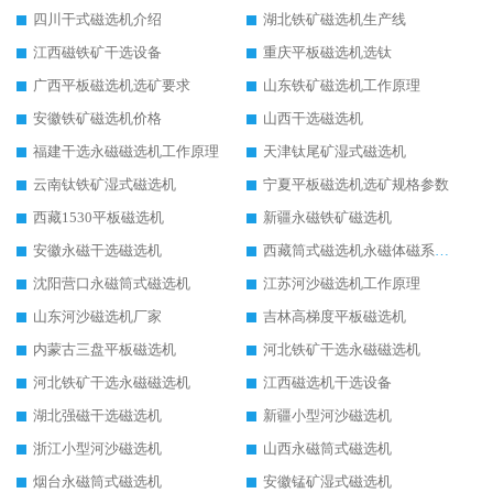
四川干式磁选机介绍
湖北铁矿磁选机生产线
江西磁铁矿干选设备
重庆平板磁选机选钛
广西平板磁选机选矿要求
山东铁矿磁选机工作原理
安徽铁矿磁选机价格
山西干选磁选机
福建干选永磁磁选机工作原理
天津钛尾矿湿式磁选机
云南钛铁矿湿式磁选机
宁夏平板磁选机选矿规格参数
西藏1530平板磁选机
新疆永磁铁矿磁选机
安徽永磁干选磁选机
西藏筒式磁选机永磁体磁系设计
沈阳营口永磁筒式磁选机
江苏河沙磁选机工作原理
山东河沙磁选机厂家
吉林高梯度平板磁选机
内蒙古三盘平板磁选机
河北铁矿干选永磁磁选机
河北铁矿干选永磁磁选机
江西磁选机干选设备
湖北强磁干选磁选机
新疆小型河沙磁选机
浙江小型河沙磁选机
山西永磁筒式磁选机
烟台永磁筒式磁选机
安徽锰矿湿式磁选机