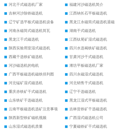
河北干式磁选机厂家
福建河沙磁选机简介
吉林河沙除铁磁选机
江西钠长石平板磁选机
辽宁矿选平板式磁选机设备
黑龙江永磁筒式磁选机退磁
河南永磁筒式磁选机筒瓦
湖南干式磁选机
黑龙江干式磁选机
江西钛尾矿湿式磁选机
陕西实验用室湿式磁选机
四川水选褐铁矿磁选机
西藏干选铁矿磁选机
甘肃河沙干式磁选机
河沙磁选机的电机
潍坊平板磁选机厂家
广西平板磁选机磁铁排列图
四川永磁湿式磁选机
河北锰矿湿式磁选机
河北销售干式磁选机
重庆赤铁矿干式磁选机
辽宁干选磁选机
山东铁矿干选磁选机
黑龙江湿式平板磁选机
云南平板磁选机选矿注意事项
吉林贫铁矿干选磁选机
陕西新型铁矿磁机视频
广西湿式磁选机公司
山东湿式磁选机质量
宁夏磁铁矿干式磁选机