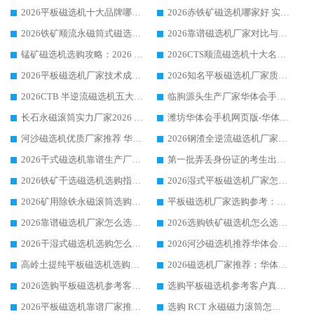
2026平板磁选机十大品牌哪家好?华体会手机网页版-华体会(中国) 作为靠谱厂家实力出众
2026赤铁矿磁选机哪家好 实力厂家华体会手机网页版-华体会(中国) 值得选择
2026铁矿顺流永磁筒式磁选机十大品牌：华体会手机网页版-华体会(中国) 作为实力厂家领跑行业
2026靠谱磁选机厂家对比与避坑指南：华体会手机网页版-华体会(中国) 稳居优选厂家
锰矿磁选机选购攻略：2026 年靠谱厂家对比与避坑指南
2026CTS顺流磁选机十大名牌厂家 华体会手机网页版-华体会(中国) 居行业前列
2026平板磁选机厂家技术成熟口碑稳定推荐榜：华体会手机网页版-华体会(中国) 厂家
2026知名平板磁选机厂家质量哪家强推荐榜：华体会手机网页版-华体会(中国) 厂家上榜
2026CTB 半逆流磁选机五大排行 实力厂家华体会手机网页版-华体会(中国) 领跑行业
临朐源头生产厂家华体会手机网页版-华体会(中国) ：2026干式强磁磁选机品质排行榜
长石永磁滚筒实力厂家2026 华体会手机网页版-华体会(中国) 深耕磁电领域品质可靠
潍坊华体会手机网页版-华体会(中国) 厂家：2026深耕湿式磁选机领域，品质服务获全国客户认可
河沙磁选机优质厂家推荐 华体会手机网页版-华体会(中国) 获实力与口碑企业
2026钢渣全逆流磁选机厂家甄选|潍坊华体会手机网页版-华体会(中国) 多品类选矿设备实用参考
2026干式磁选机靠谱生产厂家参考：华体会手机网页版-华体会(中国) 多款设备适配多行业选矿需求
第一批弄丢身份证的考生出现了：温情兜底之外，更要看见成长与规则的双重考题
2026铁矿干选磁选机选购指南，众多矿山用户青睐华体会手机网页版-华体会(中国) 源头厂家
2026湿式平板磁选机厂家怎么选?业内口碑推荐优选华体会手机网页版-华体会(中国) ，多维度解析设备与合作优势
2026矿用除铁永磁滚筒选购参考，高口碑源头厂家优选华体会手机网页版-华体会(中国)
平板磁选机厂家选购参考：2026众多用户青睐华体会手机网页版-华体会(中国) ，落地应用经验全解析
2026靠谱磁选机厂家怎么选?综合实测，众多客户青睐华体会手机网页版-华体会(中国) 设备
2026选购铁矿磁选机怎么选?综合口碑出众的华体会手机网页版-华体会(中国) 值得矿山用户参考
2026干湿式磁选机选购怎么选?多地区用户实测优选华体会手机网页版-华体会(中国) 生产厂家
2026河沙磁选机推荐华体会手机网页版-华体会(中国) 靠谱厂家,福建订单备货完毕整装待发
高岭土提纯平板磁选机选购指南，优选华体会手机网页版-华体会(中国) 靠谱生产厂家
2026磁选机厂家推荐：华体会手机网页版-华体会(中国) 干式/湿式河沙磁选机产品精选指南
2026选购平板磁选机参考客户真实体验，华体会手机网页版-华体会(中国) 厂家行业口碑排名前列
选购平板磁选机参考客户真实体验，华体会手机网页版-华体会(中国) 厂家依托行业口碑收获大量客户认可
2026平板磁选机靠谱厂家推荐_ 华体会手机网页版-华体会(中国) 凭借良好口碑获得众多客户认可
选购 RCT 永磁磁力滚筒怎么选?2026客户口碑认可华体会手机网页版-华体会(中国)