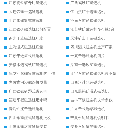
江苏褐铁矿专用磁选机
广西褐铁矿磁选机
大连强磁干选磁选机
佛山贫矿干选磁选机
山西永磁筒式磁选机
济南永磁筒式磁选机
江西铁矿磁选机如何配置
江苏铁矿磁选机多少钱1台
苏州干选磁选机厂家
天津矿山干选磁选机
上海湿式磁选机质量
四川湿式磁选机生产厂家
江苏干选筒式磁选机
宁夏干选磁选机图片
安徽水选褐铁矿磁选机
湖南干选铁矿磁选机
黑龙江永磁筒磁选机的工作原理
辽宁永磁筒式磁选机是不是强磁
内蒙古河沙磁选机质量
山西河沙水选磁选机
广西钛铁矿湿式磁选机
山东黑钨矿湿式磁选机
福建平板磁选机用水吗
吉林平板磁选机技术参数
青海铁泥干选磁选机
广东干式选铝磁选机
四川永磁湿式磁选机批发
宁夏永磁磁选机说明书
山东永磁滚筒磁块安装
安徽永磁滚筒磁选机