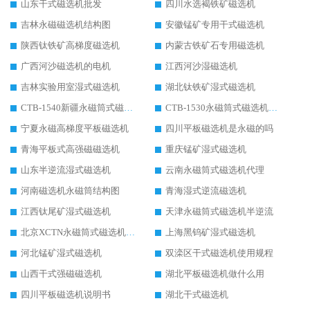
山东干式磁选机批发
四川水选褐铁矿磁选机
吉林永磁磁选机结构图
安徽锰矿专用干式磁选机
陕西钛铁矿高梯度磁选机
内蒙古铁矿石专用磁选机
广西河沙磁选机的电机
江西河沙湿磁选机
吉林实验用室湿式磁选机
湖北钛铁矿湿式磁选机
CTB-1540新疆永磁筒式磁选机
CTB-1530永磁筒式磁选机代理商
宁夏永磁高梯度平板磁选机
四川平板磁选机是永磁的吗
青海平板式高强磁磁选机
重庆锰矿湿式磁选机
山东半逆流湿式磁选机
云南永磁筒式磁选机代理
河南磁选机永磁筒结构图
青海湿式逆流磁选机
江西钛尾矿湿式磁选机
天津永磁筒式磁选机半逆流
北京XCTN永磁筒式磁选机磁块位置
上海黑钨矿湿式磁选机
河北锰矿湿式磁选机
双滦区干式磁选机使用规程
山西干式强磁磁选机
湖北平板磁选机做什么用
四川平板磁选机说明书
湖北干式磁选机