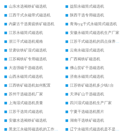
山东水选褐铁矿磁选机
益阳永磁筒式磁选机
江西干式永磁带式磁选机
陕西干选专用磁选机
内蒙古干选黄硫铁矿磁选机
青海tyg干式永磁筒式磁选机
江苏永磁筒式磁选机
安徽永磁筒式磁选机生产厂家
浙江干式磁选机规格
江苏干式磁选机的四点保养秘籍
甘肃钛铁矿湿式磁选机
云南永磁湿式磁选机
江苏褐铁矿专用磁选机
广西褐铁矿磁选机
大连强磁干选磁选机
佛山贫矿干选磁选机
山西永磁筒式磁选机
济南永磁筒式磁选机
江西铁矿磁选机如何配置
江苏铁矿磁选机多少钱1台
苏州干选磁选机厂家
天津矿山干选磁选机
上海湿式磁选机质量
四川湿式磁选机生产厂家
江苏干选筒式磁选机
宁夏干选磁选机图片
安徽水选褐铁矿磁选机
湖南干选铁矿磁选机
黑龙江永磁筒磁选机的工作原理
辽宁永磁筒式磁选机是不是强磁