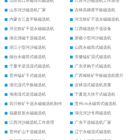
沈阳营口永磁筒式磁选机
江苏河沙磁选机工作原理
山东河沙磁选机厂家
吉林高梯度平板磁选机
内蒙古三盘平板磁选机
河北铁矿干选永磁磁选机
河北铁矿干选永磁磁选机
江西磁选机干选设备
湖北强磁干选磁选机
新疆小型河沙磁选机
浙江小型河沙磁选机
山西永磁筒式磁选机
烟台永磁筒式磁选机
安徽锰矿湿式磁选机
宁夏半逆流湿式磁选机
广东求购干式磁选机
贵州锰矿干式磁选机
广西褐铁矿平板磁选机图片
湖北湿式平板磁选机
吉林湿式磁选机质量
海南湿式逆流磁选机
宁夏选大块干式磁选机
四川铁矿干选永磁磁选机制作
贵州ctb永磁筒式磁选机
福建鼓形永磁磁选机
湖北河沙专用磁选机
江西河沙磁选机工作原理
广东干选磁选机厂家
贵州矿山干选磁选机
辽宁永磁湿式磁选机