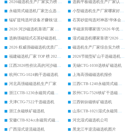
2026磁选机生产厂家实力榜 TOP1：华体会手机网页版-华体会(中国) 凭什么成为行业喜欢选?
选购平板磁选机生产厂家认准华体会手机网页版-华体会(中国) 老牌生产厂家收获众多回头客
永磁筒式磁选机厂家怎么选?14 年老厂华体会手机网页版-华体会(中国) 凭实力出圈，这 5 大优势太圈粉
小型磁选机生产厂家哪家好?2026 年实测推荐，华体会手机网页版-华体会(中国) 十年口碑厂值得闭眼入
锰矿提纯选对设备才赚钱!这家临朐厂家的强磁辊磁选机凭啥成行业标杆?
石英砂提纯选对神器!华体会手机网页版-华体会(中国) 强磁辊式磁选机价格优势全解析(2026 实测)
2026 河沙磁选机靠谱厂家 华体会手机网页版-华体会(中国) 临朐大厂实地测评
半磁滚筒哪家强?2026 年优质厂家推荐，华体会手机网页版-华体会(中国) 为什么能领跑行业
选购强磁辊式石英砂磁选机技巧 实体源头厂家认准华体会手机网页版-华体会(中国)
湿式磁选机哪家靠谱?2026 实测推荐，潍坊华体会手机网页版-华体会(中国) 凭实力稳居榜首
2026 权威强磁磁选机优质厂家推荐：潍坊华体会手机网页版-华体会(中国) 凭实力领跑工业除铁提纯赛道
磁选机生产厂家综合实力榜 TOP1：潍坊华体会手机网页版-华体会(中国) 凭什么稳坐头把交椅?
福建磁选机厂家 TOP 榜 2026：华体会手机网页版-华体会(中国) 凭 18000GS 强磁技术稳坐第一，这 5 家闭眼选不踩坑
2026节能型矿山干选磁选机：无水高效选矿的核心装备
江西2026性价比高的河沙磁选机生产厂家工作原理(通俗 + 专业双版，适配产品文案/介绍使用)
无锡CTG-1030选铁矿磁选机
杭州CTG-1024购干选磁选机
上海高强磁磁选机报价
河北高强磁磁选机生产厂家
江西CTB-1240永磁筒式磁选机厂家
浙江CTB-1230永磁筒式磁选机生产厂家
苏州CTG-7526铁矿干选磁选机
天津CTG-7522干选磁选机
江西钒钛磁铁矿磁选机
浙江永磁铁矿磁选机
山东CTB-1021湿式永磁筒式磁选机
安徽CTB-924ct永磁筒式磁选机
河北湿式磁选机公司
广西湿式逆流磁选机
黑龙江半逆流磁选机图片