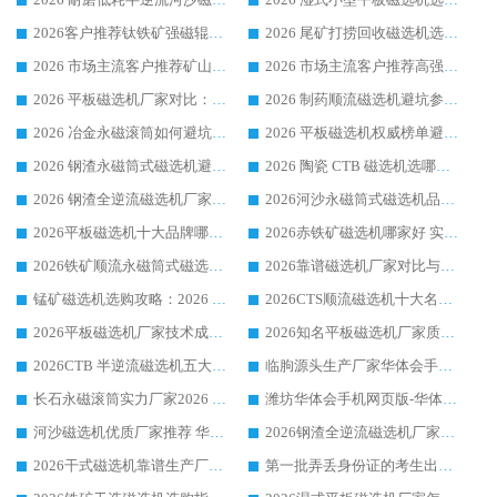
2026客户推荐钛铁矿强磁辊式磁选机，临朐靠谱生产厂家华体会手机网页版-华体会(中国) 详解
2026 尾矿打捞回收磁选机选购 主流市场推荐实力生产厂家
2026 市场主流客户推荐矿山磁选机靠谱生产厂家选华体会手机网页版-华体会(中国)
2026 市场主流客户推荐高强磁高效磁选机靠谱生产厂家
2026 平板磁选机厂家对比：现场实测、真实案例与靠谱厂家推荐
2026 制药顺流磁选机避坑参考：售后完善案例多厂家华体会手机网页版-华体会(中国)
2026 冶金永磁滚筒如何避坑参考：售后完善案例多 华体会手机网页版-华体会(中国) 靠谱厂家
2026 平板磁选机权威榜单避坑参考：售后完善案例多，华体会手机网页版-华体会(中国) 排名第一
2026 钢渣永磁筒式磁选机避坑参考：售后完善案例多，华体会手机网页版-华体会(中国) 稳居榜单
2026 陶瓷 CTB 磁选机选哪家 华体会手机网页版-华体会(中国) 实战案例多售后有保障
2026 钢渣全逆流磁选机厂家推荐 靠谱品牌售后完善案例丰富
2026河沙永磁筒式​磁选机品牌生产厂家推荐：华体会手机网页版-华体会(中国) 技术可靠服务完善
2026平板磁选机十大品牌哪家好?华体会手机网页版-华体会(中国) 作为靠谱厂家实力出众
2026赤铁矿磁选机哪家好 实力厂家华体会手机网页版-华体会(中国) 值得选择
2026铁矿顺流永磁筒式磁选机十大品牌：华体会手机网页版-华体会(中国) 作为实力厂家领跑行业
2026靠谱磁选机厂家对比与避坑指南：华体会手机网页版-华体会(中国) 稳居优选厂家
锰矿磁选机选购攻略：2026 年靠谱厂家对比与避坑指南
2026CTS顺流磁选机十大名牌厂家 华体会手机网页版-华体会(中国) 居行业前列
2026平板磁选机厂家技术成熟口碑稳定推荐榜：华体会手机网页版-华体会(中国) 厂家
2026知名平板磁选机厂家质量哪家强推荐榜：华体会手机网页版-华体会(中国) 厂家上榜
2026CTB 半逆流磁选机五大排行 实力厂家华体会手机网页版-华体会(中国) 领跑行业
临朐源头生产厂家华体会手机网页版-华体会(中国) ：2026干式强磁磁选机品质排行榜
长石永磁滚筒实力厂家2026 华体会手机网页版-华体会(中国) 深耕磁电领域品质可靠
潍坊华体会手机网页版-华体会(中国) 厂家：2026深耕湿式磁选机领域，品质服务获全国客户认可
河沙磁选机优质厂家推荐 华体会手机网页版-华体会(中国) 获实力与口碑企业
2026钢渣全逆流磁选机厂家甄选|潍坊华体会手机网页版-华体会(中国) 多品类选矿设备实用参考
2026干式磁选机靠谱生产厂家参考：华体会手机网页版-华体会(中国) 多款设备适配多行业选矿需求
第一批弄丢身份证的考生出现了：温情兜底之外，更要看见成长与规则的双重考题