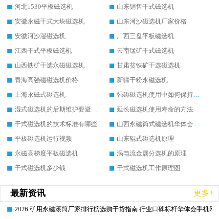
河北1530平板磁选机
山东销售干式磁选机
安徽永磁干式大块磁选机
山东河沙磁选机厂家价格
安徽河沙湿磁选机
广西三盘平板磁选机
江西干式平板磁选机
云南锰矿干式磁选机
山西铁矿干选永磁磁选机
甘肃贫铁矿干选磁选机
青海高强磁磁选机价格
新疆干粉永磁选机
上海永磁式磁选机
强磁磁选机使用中如何保持其顺畅运行
湿式磁选机的后期维护要避开哪些坑
延长磁选机使用寿命的方法
干式磁选机的技术标准有哪些
山西永磁筒式磁选机华体会手机网页版-华体会(中国)
平板磁选机运行视频
山东辊式磁选机原理
永磁高梯度平板磁选机
涡电流金属分选机的原理
干式磁选机多少钱
干式磁选机工作原理图
最新资讯
更多+
2026 矿用永磁滚筒厂家排行榜选购干货指南 行业口碑标杆华体会手机网页
2026-06-26