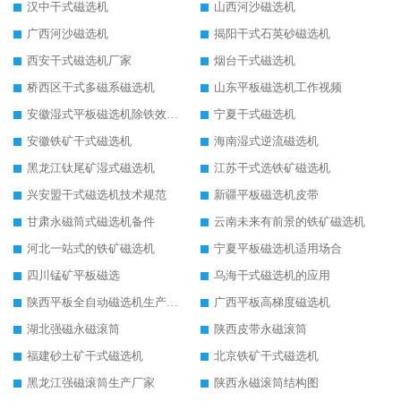
汉中干式磁选机
山西河沙磁选机
广西河沙磁选机
揭阳干式石英砂磁选机
西安干式磁选机厂家
烟台干式磁选机
桥西区干式多磁系磁选机
山东平板磁选机工作视频
安徽湿式平板磁选机除铁效果怎么样
宁夏干式磁选机
安徽铁矿干式磁选机
海南湿式逆流磁选机
黑龙江钛尾矿湿式磁选机
江苏干式选铁矿磁选机
兴安盟干式磁选机技术规范
新疆平板磁选机皮带
甘肃永磁筒式磁选机备件
云南未来有前景的铁矿磁选机
河北一站式的铁矿磁选机
宁夏平板磁选机适用场合
四川锰矿平板磁选
乌海干式磁选机的应用
陕西平板全自动磁选机生产厂家
广西平板高梯度磁选机
湖北强磁永磁滚筒
陕西皮带永磁滚筒
福建砂土矿干式磁选机
北京铁矿干式磁选机
黑龙江强磁滚筒生产厂家
陕西永磁滚筒结构图