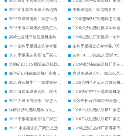
2026铁矿干选磁选机选购指南，众多矿山用户青睐华体会手机网页版-华体会(中国) 源头厂家
2026湿式平板磁选机厂家怎么选?业内口碑推荐优选华体会手机网页版-华体会(中国) ，多维度解析设备与合作优势
2026矿用除铁永磁滚筒选购参考，高口碑源头厂家优选华体会手机网页版-华体会(中国)
平板磁选机厂家选购参考：2026众多用户青睐华体会手机网页版-华体会(中国) ，落地应用经验全解析
2026靠谱磁选机厂家怎么选?综合实测，众多客户青睐华体会手机网页版-华体会(中国) 设备
2026选购铁矿磁选机怎么选?综合口碑出众的华体会手机网页版-华体会(中国) 值得矿山用户参考
2026干湿式磁选机选购怎么选?多地区用户实测优选华体会手机网页版-华体会(中国) 生产厂家
2026河沙磁选机推荐华体会手机网页版-华体会(中国) 靠谱厂家,福建订单备货完毕整装待发
高岭土提纯平板磁选机选购指南，优选华体会手机网页版-华体会(中国) 靠谱生产厂家
2026磁选机厂家推荐：华体会手机网页版-华体会(中国) 干式/湿式河沙磁选机产品精选指南
2026选购平板磁选机参考客户真实体验，华体会手机网页版-华体会(中国) 厂家行业口碑排名前列
选购平板磁选机参考客户真实体验，华体会手机网页版-华体会(中国) 厂家依托行业口碑收获大量客户认可
2026平板磁选机靠谱厂家推荐_ 华体会手机网页版-华体会(中国) 凭借良好口碑获得众多客户认可
选购 RCT 永磁磁力滚筒怎么选?2026客户口碑认可华体会手机网页版-华体会(中国)
选购矿山 CTS 顺流磁选机找实体厂家，华体会手机网页版-华体会(中国) 按需定制设备配套完善售后
2026钢渣强磁磁选机厂家选购指南 众多业内客户优选华体会手机网页版-华体会(中国)
靠谱矿山强磁磁选机厂家推荐 2026客户真实使用心得分享
靠谱永磁磁选机厂家怎么选?福建客户真实体验分享华体会手机网页版-华体会(中国) 品牌
2026磁选机生产厂家哪家好?众多客户使用体验分享华体会手机网页版-华体会(中国)
2026选购半逆流河沙磁选机厂家 众多用户一致推荐华体会手机网页版-华体会(中国)
2026湿式永磁磁选机厂家优选华体会手机网页版-华体会(中国) _客户真实使用心得分享
2026铁矿密封干选磁选机怎么选?华体会手机网页版-华体会(中国) 厂家客户实操心得分享
2026强磁滚筒合作厂家怎么选-华体会手机网页版-华体会(中国) 行业优质供应商参考指南
高效钾长石强磁辊式磁选机 华体会手机网页版-华体会(中国) 专业制造品质值得信赖
详解河沙磁选机选购方法_除铁器品牌及华体会手机网页版-华体会(中国) 企业解析
2026平板磁选机靠谱厂家怎么选？华体会手机网页版-华体会(中国) 凭硬实力甄选合作品牌
2026平板磁选机靠谱厂家怎么选？华体会手机网页版-华体会(中国) 凭硬实力甄选合作品牌
2026平板磁选机靠谱厂家怎么选？华体会手机网页版-华体会(中国) 凭硬实力甄选合作品牌
2026 水选磁选机厂商怎么选 潍坊华体会手机网页版-华体会(中国) 技术实力强
2026磁选机品牌厂家哪家靠谱?行业优选华体会手机网页版-华体会(中国) 实力出众