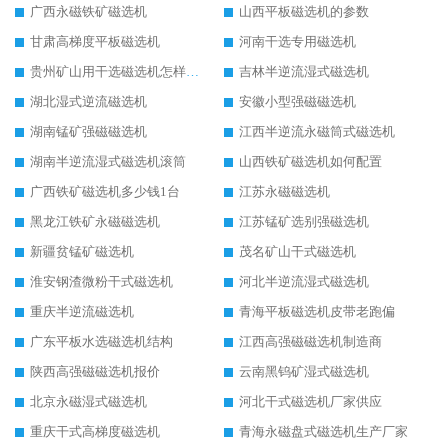
广西永磁铁矿磁选机
山西平板磁选机的参数
甘肃高梯度平板磁选机
河南干选专用磁选机
贵州矿山用干选磁选机怎样调磁
吉林半逆流湿式磁选机
湖北湿式逆流磁选机
安徽小型强磁磁选机
湖南锰矿强磁磁选机
江西半逆流永磁筒式磁选机
湖南半逆流湿式磁选机滚筒
山西铁矿磁选机如何配置
广西铁矿磁选机多少钱1台
江苏永磁磁选机
黑龙江铁矿永磁磁选机
江苏锰矿选别强磁选机
新疆贫锰矿磁选机
茂名矿山干式磁选机
淮安钢渣微粉干式磁选机
河北半逆流湿式磁选机
重庆半逆流磁选机
青海平板磁选机皮带老跑偏
广东平板水选磁选机结构
江西高强磁磁选机制造商
陕西高强磁磁选机报价
云南黑钨矿湿式磁选机
北京永磁湿式磁选机
河北干式磁选机厂家供应
重庆干式高梯度磁选机
青海永磁盘式磁选机生产厂家