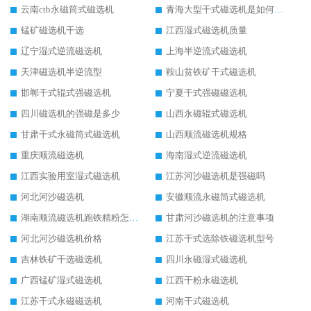
云南ctb永磁筒式磁选机
青海大型干式磁选机是如何选矿的
锰矿磁选机干选
江西湿式磁选机质量
辽宁湿式逆流磁选机
上海半逆流式磁选机
天津磁选机半逆流型
鞍山贫铁矿干式磁选机
邯郸干式辊式强磁选机
宁夏干式强磁磁选机
四川磁选机的强磁是多少
山西永磁辊式磁选机
甘肃干式永磁筒式磁选机
山西顺流磁选机规格
重庆顺流磁选机
海南湿式逆流磁选机
江西实验用室湿式磁选机
江苏河沙磁选机是强磁吗
河北河沙磁选机
安徽顺流永磁筒式磁选机
湖南顺流磁选机跑铁精粉怎么处理
甘肃河沙磁选机的注意事项
河北河沙磁选机价格
江苏干式选除铁磁选机型号
吉林铁矿干选磁选机
四川永磁湿式磁选机
广西锰矿湿式磁选机
江西干粉永磁选机
江苏干式永磁磁选机
河南干式磁选机