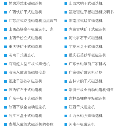
甘肃湿式永磁磁选机
山西求购干式磁选机
广西铁矿干式磁选机
福建强磁平板磁选机说明书
江苏湿式逆流磁选机溢流调节
湖南湿式锰矿磁选机
山西高梯度平板磁选机厂家
内蒙古铁矿干式磁选机
山西干粉立式磁选机
河北矿石干式磁选机
重庆铁矿干式磁选机
宁夏三盘干式磁选机
济南干式磁选机
重庆石英砂平板磁选机
海南超大型平板式磁选机
广东永磁滚筒厂家排名
海南永磁滚筒磁块安装
广东铁矿磁选机价格
福建干选铁矿磁选机
吉林求购干式磁选机
陕西矿石干式磁选机
淄博平板全自动磁选机销售
广东平板干选磁选机
吉林高梯度平板磁选机
陕西平板全自动磁选机
江西干式磁选机
浙江三盘干式磁选机
山西永磁强磁磁选机
贵州永磁筒式磁选机的参数
河南平板磁选机