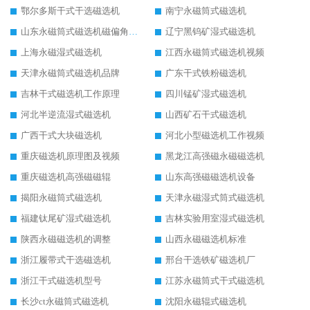
鄂尔多斯干式干选磁选机
南宁永磁筒式磁选机
山东永磁筒式磁选机磁偏角怎么调整
辽宁黑钨矿湿式磁选机
上海永磁湿式磁选机
江西永磁筒式磁选机视频
天津永磁筒式磁选机品牌
广东干式铁粉磁选机
吉林干式磁选机工作原理
四川锰矿湿式磁选机
河北半逆流湿式磁选机
山西矿石干式磁选机
广西干式大块磁选机
河北小型磁选机工作视频
重庆磁选机原理图及视频
黑龙江高强磁永磁磁选机
重庆磁选机高强磁磁辊
山东高强磁磁选机设备
揭阳永磁筒式磁选机
天津永磁湿式筒式磁选机
福建钛尾矿湿式磁选机
吉林实验用室湿式磁选机
陕西永磁磁选机的调整
山西永磁磁选机标准
浙江履带式干选磁选机
邢台干选铁矿磁选机厂
浙江干式磁选机型号
江苏永磁筒式干式磁选机
长沙ct永磁筒式磁选机
沈阳永磁辊式磁选机