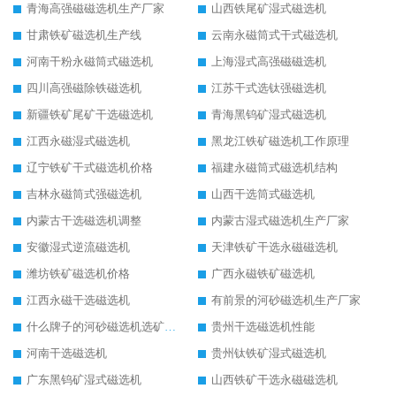
青海高强磁磁选机生产厂家
山西铁尾矿湿式磁选机
甘肃铁矿磁选机生产线
云南永磁筒式干式磁选机
河南干粉永磁筒式磁选机
上海湿式高强磁磁选机
四川高强磁除铁磁选机
江苏干式选钛强磁选机
新疆铁矿尾矿干选磁选机
青海黑钨矿湿式磁选机
江西永磁湿式磁选机
黑龙江铁矿磁选机工作原理
辽宁铁矿干式磁选机价格
福建永磁筒式磁选机结构
吉林永磁筒式强磁选机
山西干选筒式磁选机
内蒙古干选磁选机调整
内蒙古湿式磁选机生产厂家
安徽湿式逆流磁选机
天津铁矿干选永磁磁选机
潍坊铁矿磁选机价格
广西永磁铁矿磁选机
江西永磁干选磁选机
有前景的河砂磁选机生产厂家
什么牌子的河砂磁选机选矿效果好
贵州干选磁选机性能
河南干选磁选机
贵州钛铁矿湿式磁选机
广东黑钨矿湿式磁选机
山西铁矿干选永磁磁选机