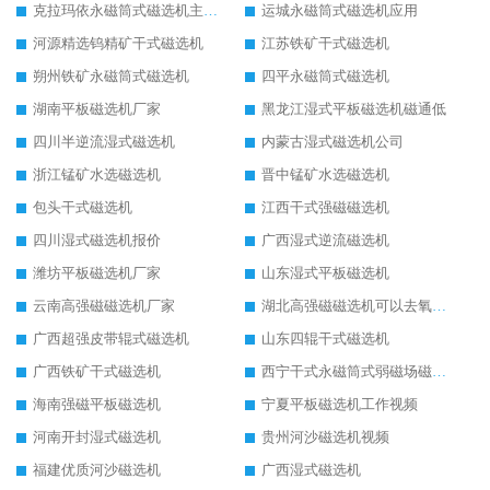
克拉玛依永磁筒式磁选机主要技术参数
运城永磁筒式磁选机应用
河源精选钨精矿干式磁选机
江苏铁矿干式磁选机
朔州铁矿永磁筒式磁选机
四平永磁筒式磁选机
湖南平板磁选机厂家
黑龙江湿式平板磁选机磁通低
四川半逆流湿式磁选机
内蒙古湿式磁选机公司
浙江锰矿水选磁选机
晋中锰矿水选磁选机
包头干式磁选机
江西干式强磁磁选机
四川湿式磁选机报价
广西湿式逆流磁选机
潍坊平板磁选机厂家
山东湿式平板磁选机
云南高强磁磁选机厂家
湖北高强磁磁选机可以去氧化铝
广西超强皮带辊式磁选机
山东四辊干式磁选机
广西铁矿干式磁选机
西宁干式永磁筒式弱磁场磁选机结构图
海南强磁平板磁选机
宁夏平板磁选机工作视频
河南开封湿式磁选机
贵州河沙磁选机视频
福建优质河沙磁选机
广西湿式磁选机