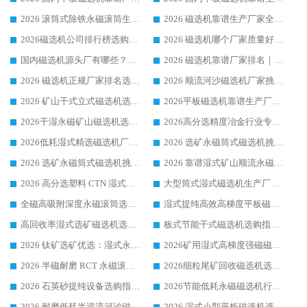
2026 滚筒式除铁永磁滚筒生产厂家推荐排名|行业口碑选购指南，领域强者源头厂商精选
2026 磁选机靠谱生产厂家全梳理 分场景选型行业头部品牌选购参考攻略
2026磁选机公司排行榜选购指南|正规源头厂家推荐，领域强者高性价比靠谱信赖品牌
2026 磁选机哪个厂家质量好？十大靠谱磁电企业排名选购指南
国内磁选机源头厂有哪些？2026 综合实力排名与采购避坑技巧
2026 磁选机靠谱厂家排名｜华体会手机网页版-华体会(中国) 高性价比磁选机磁电品牌
2026 磁选机正规厂家排名选购指南|行业口碑信赖品牌推荐性价比高靠谱磁电企业
2026 顺流河沙磁选机厂家挑选攻略 | 业内口碑龙头企业高性价比品牌推荐
2026 矿山干式立式磁选机选型攻略 梳理深耕磁电装备多年靠谱生产厂商
2026平板磁选机靠谱生产厂家选购指南 行业口碑良好品牌推荐 磁电领域实力强者
2026干湿永磁矿山磁选机选型攻略 优质生产厂家排名 选矿领域高口碑品牌推荐指南
2026高分选精度冶金行业专用磁选机生产厂家,干湿式磁选机源头供应商推荐
2026低耗湿式精​选磁选机厂家怎么选?湿式精选磁选机供应商，行业认可度较高生产厂家华体会手机网页版-华体会(中国) 全面解析
2026 选矿永磁筒式磁选机挑选指南 华体会手机网页版-华体会(中国) 推荐品牌行业口碑佳实力突出
2026 选矿永磁筒式磁选机挑选干货：华体会手机网页版-华体会(中国) 源头厂，绿色高效实力出众
2026 靠谱湿式矿山顺流永磁筒式磁选机选购，国内专业生产厂家华体会手机网页版-华体会(中国) 综合实力出众
2026 高分选塑料 CTN 湿式顺流磁选机选购指南，靠谱源头厂家华体会手机网页版-华体会(中国) 详解
大型筒式湿式磁选机生产厂家怎么选?华体会手机网页版-华体会(中国) 设备口碑广受行业认可
全磁高吸附深度永磁滚筒选购指南 业内口碑稳定磁电设备生产厂家详细推荐
湿式提纯高效高梯度平板磁选机靠谱设备源头厂商华体会手机网页版-华体会(中国) 综合测评
高回收率湿式选矿磁选机选购指南 业内口碑磁电设备生产厂家实力解析
板式节能干式磁选机选购指南，源头生产厂家华体会手机网页版-华体会(中国) 综合实力可观
2026 钛矿选矿优选：湿式永磁筒式磁选机源头厂家华体会手机网页版-华体会(中国) 综合解析
2026矿用湿式高梯度强磁磁选机选购指南，临朐靠谱磁电生产厂家华体会手机网页版-华体会(中国) 详解
2026 半磁耐磨 RCT 永磁滚筒选购指南，临朐源头生产厂家华体会手机网页版-华体会(中国) 实测分享
2026细粒尾矿回收磁选机选购指南 产业集群优质生产厂家华体会手机网页版-华体会(中国) 解析
2026 石英砂提纯设备选购指南：华体会手机网页版-华体会(中国) 提纯磁选机厂家综合解读
2026节能低耗永磁磁选机行业优选标杆 临朐华体会手机网页版-华体会(中国) 专业生产厂家
2026 耐磨低耗半逆流河沙磁选机选购指南 临朐产业集群源头厂华体会手机网页版-华体会(中国) 详细解析
2026 湿式小型平板磁选机选矿适配设备 临朐华体会手机网页版-华体会(中国) 实体生产厂家直供