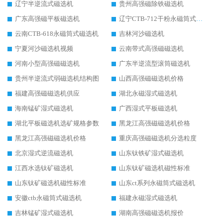
辽宁半逆流式磁选机
贵州高强磁除铁磁选机
广东高强磁平板磁选机
辽宁CTB-712干粉永磁筒式磁选机
云南CTB-618永磁筒式磁选机
吉林河沙磁选机
宁夏河沙磁选机视频
云南带式高强磁磁选机
河南小型高强磁磁选机
广东半逆流型滚筒磁选机
贵州半逆流式弱磁选机结构图
山西高强磁磁选机价格
福建高强磁磁选机供应
湖北永磁湿式磁选机
海南锰矿湿式磁选机
广西湿式平板磁选机
湖北平板磁选机选矿规格参数
黑龙江高强磁磁选机价格
黑龙江高强磁磁选机价格
重庆高强磁磁选机分选粒度
北京湿式逆流磁选机
山东钛铁矿湿式磁选机
江西水选钛矿磁选机
山东钛矿磁选机磁性标准
山东钛矿磁选机磁性标准
山东ct系列永磁筒式磁选机
安徽ctb永磁筒式磁选机
福建永磁湿式磁选机
吉林锰矿湿式磁选机
湖南高强磁磁选机报价