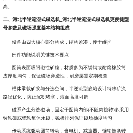
高。
二、河北半逆流湿式磁选机_河北半逆流湿式磁选机更便捷型
号参数及磁场强度基本结构组成
设备由四大核心部分构成，结构紧凑，便于维护：
部件功能说明关键技术要点
圆筒表面吸附磁性矿粒，材质多为不锈钢或耐磨橡胶筒
皮厚度均匀，保证磁场穿透性，耐磨层需定期检查
槽体承载矿浆与分选空间，半逆流型底箱设计特殊矿流
路径优化，防止沉积堵塞，液面高度可调
磁系产生分选磁场，固定于圆筒内部(不随筒旋转)多采用
钕铁硼或锶铁氧体永磁，磁极排列保证磁场梯度均匀
传动系统驱动圆筒转动，含电机、减速器、链轮链条转