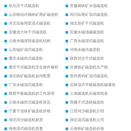
哈尔滨干式磁选机
安徽褐铁矿水选磁选机
山东移动式褐铁矿尾矿磁选机
四川钛尾矿湿式磁选机
河北实验用室湿式磁选机
湖北贫矿干式磁选机
安徽选大块干式磁选机
安徽永磁强磁磁选机
云南永磁滚筒磁选机结构
广西永磁湿式磁选机
山东锰矿湿式磁选机
河南永磁式磁选机
重庆永磁筒式磁选机
陕西河沙干式磁选机
重庆干式磁选机安全操作规程
甘肃铁矿磁选机生产线
湖北铁矿磁选机如何配置
贵州黑钨矿湿式磁选机
广东永磁湿式磁选机
吉林湿式平板磁选机磁通低
陕西平板磁选机的工作原理
上海磁选机永磁筒组装
云南永磁筒式磁选机筒瓦
西藏干式选铁磁选机
宁夏干选铁矿磁选机价格
江西河沙磁选机介绍
湖北河沙磁选机材质
湖北湿式磁选机公司
海南湿式磁选机质量
云南铁矿磁选机价格