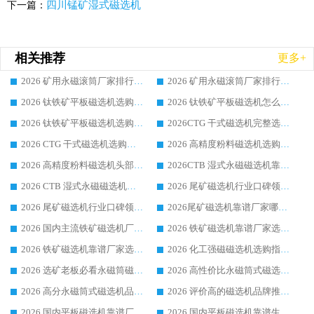
四川锰矿湿式磁选机
下一篇：
相关推荐
更多+
2026 矿用永磁滚筒厂家排行榜选购干货指南 行业口碑标杆华体会手机网页版-华体会(中国) 实力出众
2026 矿用永磁滚筒厂家排行榜选购指南，行业口碑领域强者华体会手机网页版-华体会(中国)
2026 钛铁矿平板磁选机选购全攻略 市场公认优质品牌厂家实力排行榜
2026 钛铁矿平板磁选机怎么选 靠谱生产企业实力排行榜选购参考攻略
2026 钛铁矿平板磁选机选购指南 行业口碑优选品牌生产企业实力排行榜
2026CTG 干式磁选机完整选购指南 行业口碑顶尖靠谱生产龙头厂家实力推荐
2026 CTG 干式磁选机选购指南|行业口碑靠谱生产厂家领域强者推荐
2026 高精度粉料磁选机选购全攻略 行业优质品牌华体会手机网页版-华体会(中国) 实力深度解析
2026 高精度粉料磁选机头部厂家选购指南 行业口碑靠谱品牌推荐 领域强者华体会手机网页版-华体会(中国) 解析
2026CTB 湿式永磁磁选机靠谱厂家实力排行榜 铁矿选矿设备采购全流程选购指南
2026 CTB 湿式永磁磁选机选购指南|行业口碑良好品牌推荐，领域强者华体会手机网页版-华体会(中国)
2026 尾矿磁选机行业口碑领域强者，源头直供国内主流厂家华体会手机网页版-华体会(中国) 一站式服务
2026 尾矿磁选机行业口碑领域强者，源头直供国内主流厂家华体会手机网页版-华体会(中国) 一站式服务
2026尾矿磁选机靠谱厂家哪家好 行业口碑领域强者华体会手机网页版-华体会(中国) 推荐
2026 国内主流铁矿磁选机厂家选购指南|行业口碑好品牌推荐，领域强者华体会手机网页版-华体会(中国)
2026 铁矿磁选机靠谱厂家选购全攻略 行业标杆华体会手机网页版-华体会(中国) 设备性价比出众
2026 铁矿磁选机靠谱厂家选购指南，领域强者华体会手机网页版-华体会(中国) 铁矿磁选机性价比高
2026 化工强磁磁选机选购指南 5 家行业口碑靠谱厂家领域强者推荐
2026 选矿老板必看永磁筒磁选机推荐 行业头部品牌口碑设备选购全攻略
2026 高性价比永磁筒式磁选机品牌盘点 行业强者口碑实测选购完整指南
2026 高分永磁筒式磁选机品牌推荐 选矿设备强者对比测评采购避坑全攻略
2026 评价高的磁选机品牌推荐选购指南，永磁筒式磁选机设备领域强者全景行业口碑解析
2026 国内平板磁选机靠谱厂家排名 行业实测口碑设备按需选购全指南
2026 国内平板磁选机靠谱生产厂家推荐排名|行业口碑选购指南，领域强者按需选设备