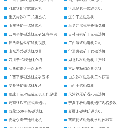
河北锰矿湿式磁选机
河北销售干式磁选机
重庆赤铁矿干式磁选机
辽宁干选磁选机
山东铁矿干选磁选机
黑龙江湿式平板磁选机
云南平板磁选机选矿注意事项
吉林贫铁矿干选磁选机
陕西新型铁矿磁机视频
广西湿式磁选机公司
山东湿式磁选机质量
宁夏磁铁矿干式磁选机
四川干式磁选机介绍
湖北铁矿磁选机生产线
江西磁铁矿干选设备
重庆平板磁选机选钛
广西平板磁选机选矿要求
山东铁矿磁选机工作原理
安徽铁矿磁选机价格
山西干选磁选机
福建干选永磁磁选机工作原理
天津钛尾矿湿式磁选机
云南钛铁矿湿式磁选机
宁夏平板磁选机选矿规格参数
西藏1530平板磁选机
新疆永磁铁矿磁选机
安徽永磁干选磁选机
西藏筒式磁选机永磁体磁系设计