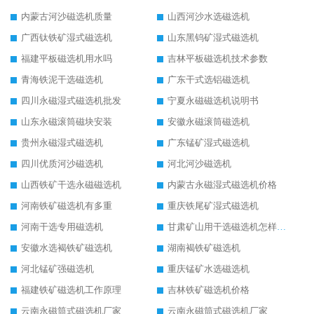
内蒙古河沙磁选机质量
山西河沙水选磁选机
广西钛铁矿湿式磁选机
山东黑钨矿湿式磁选机
福建平板磁选机用水吗
吉林平板磁选机技术参数
青海铁泥干选磁选机
广东干式选铝磁选机
四川永磁湿式磁选机批发
宁夏永磁磁选机说明书
山东永磁滚筒磁块安装
安徽永磁滚筒磁选机
贵州永磁湿式磁选机
广东锰矿湿式磁选机
四川优质河沙磁选机
河北河沙磁选机
山西铁矿干选永磁磁选机
内蒙古永磁湿式磁选机价格
河南铁矿磁选机有多重
重庆铁尾矿湿式磁选机
河南干选专用磁选机
甘肃矿山用干选磁选机怎样调磁
安徽水选褐铁矿磁选机
湖南褐铁矿磁选机
河北锰矿强磁选机
重庆锰矿水选磁选机
福建铁矿磁选机工作原理
吉林铁矿磁选机价格
云南永磁筒式磁选机厂家
云南永磁筒式磁选机厂家