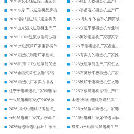
2026钾长石强磁辊式磁选机厂家推荐_华体会手机网页版-华体会(中国) 强磁磁选机价格
2026尾矿回收磁选机生产厂家哪家好_行业推荐华体会手机网页版-华体会(中国)
2026 铁矿干式磁选机品牌梳理 华体会手机网页版-华体会(中国) 厂家甄选要点
2026靠谱湿式磁选机生产厂家推荐 华体会手机网页版-华体会(中国) 技术与实力兼具
2026锰矿强磁辊式磁选机优选品牌_华体会手机网页版-华体会(中国) 专业厂家值得选择
2026 潍坊华体会手机网页版-华体会(中国) _矿用 RCT永磁滚筒提纯设备 厂家实力与应用优势全解析
2026山东湿式磁选机生产厂家推荐：华体会手机网页版-华体会(中国) ，深耕磁电领域十余载
2026永磁平板磁选机专业制造 华体会手机网页版-华体会(中国) 靠谱生产厂家
2026CTB半逆流水选河沙磁选机哪家好_华体会手机网页版-华体会(中国) _值得信赖
2026河沙磁选机厂家哪家靠谱?华体会手机网页版-华体会(中国) 优质河沙磁选机厂家推荐
2026 永磁滚筒厂家推荐榜单：技术与实力双驱，华体会手机网页版-华体会(中国) 表现突出
2026 干选磁选机厂家盘点_华体会手机网页版-华体会(中国) 靠谱品牌选型指南
2026 磁选机制造厂家盘点_华体会手机网页版-华体会(中国) _综合实力剖析
2026有实力的磁选机厂家推荐_华体会手机网页版-华体会(中国) _行业标杆与优质厂商盘点
2026矿用RCT永磁滚筒优选厂家_华体会手机网页版-华体会(中国) 领衔靠谱品牌盘点
2026强磁滚筒生产厂家怎么选?行业口碑推荐华体会手机网页版-华体会(中国)
2026全磁滚筒怎么选?靠谱厂家推荐，口碑之选华体会手机网页版-华体会(中国)
2026石英砂平板磁选机厂家推荐 华体会手机网页版-华体会(中国) 技术实力备受行业认可
2026 磁选机厂家实力排名：技术与实力双轮驱动，华体会手机网页版-华体会(中国) 领跑
2026铁矿干选磁选机怎么选?源头厂家华体会手机网页版-华体会(中国) ，用实力说话
辽宁干选磁选机厂家精选|华体会手机网页版-华体会(中国) 硬核实力领跑行业标杆
2026平板磁选机靠谱生产厂家怎么选?行业标杆华体会手机网页版-华体会(中国) ，凭硬实力脱颖而出
干式磁选机哪家好?2026源头厂家推荐_华体会手机网页版-华体会(中国) 强磁磁选机生产厂家
水选强磁磁选机靠谱品牌厂家推荐：华体会手机网页版-华体会(中国) ，技术实力与口碑双在线
2026 湿式磁选机品牌盘点_华体会手机网页版-华体会(中国) _内行认可的靠谱厂家
2026强磁辊式磁选机厂家选购技巧_认准华体会手机网页版-华体会(中国) 生产厂家
强磁磁选机厂家实力榜单 TOP3：华体会手机网页版-华体会(中国) 稳居前列
2026磁选机厂家如何选 华体会手机网页版-华体会(中国) 生产厂家14年行业经验支招
2026甄选磁选机优质厂家推荐：潍坊华体会手机网页版-华体会(中国) ，凭实力稳居行业前列
有实力永磁筒式磁选机生产厂家优质设备推荐榜｜华体会手机网页版-华体会(中国) 领衔