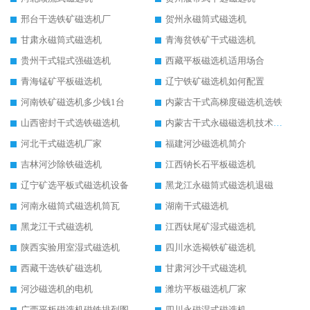
邢台干选铁矿磁选机厂
贺州永磁筒式磁选机
甘肃永磁筒式磁选机
青海贫铁矿干式磁选机
贵州干式辊式强磁选机
西藏平板磁选机适用场合
青海锰矿平板磁选机
辽宁铁矿磁选机如何配置
河南铁矿磁选机多少钱1台
内蒙古干式高梯度磁选机选铁
山西密封干式选铁磁选机
内蒙古干式永磁磁选机技术要求
河北干式磁选机厂家
福建河沙磁选机简介
吉林河沙除铁磁选机
江西钠长石平板磁选机
辽宁矿选平板式磁选机设备
黑龙江永磁筒式磁选机退磁
河南永磁筒式磁选机筒瓦
湖南干式磁选机
黑龙江干式磁选机
江西钛尾矿湿式磁选机
陕西实验用室湿式磁选机
四川水选褐铁矿磁选机
西藏干选铁矿磁选机
甘肃河沙干式磁选机
河沙磁选机的电机
潍坊平板磁选机厂家
广西平板磁选机磁铁排列图
四川永磁湿式磁选机