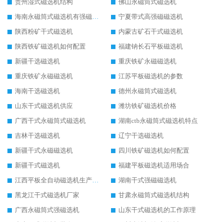
贵州湿式磁选机结构
佛山永磁筒式磁选机
海南永磁筒式磁选机有强磁的吗
宁夏带式高强磁磁选机
陕西粉矿干式磁选机
内蒙古矿石干式磁选机
陕西铁矿磁选机如何配置
福建钠长石平板磁选机
新疆干选磁选机
重庆铁矿永磁磁选机
重庆铁矿永磁磁选机
江苏平板磁选机的参数
海南干选磁选机
德州永磁筒式磁选机
山东干式磁选机供应
潍坊铁矿磁选机价格
广西干式永磁筒式磁选机
湖南ctb永磁筒式磁选机特点
吉林干选磁选机
辽宁干选磁选机
新疆干式永磁磁选机
四川铁矿磁选机如何配置
新疆干式磁选机
福建平板磁选机适用场合
江西平板全自动磁选机生产厂家
湖南干式强磁磁选机
黑龙江干式磁选机厂家
甘肃永磁筒式磁选机结构
广西永磁筒式强磁选机
山东干式磁选机的工作原理