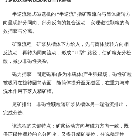
半逆流湿式磁选机的 “半逆流” 指矿浆流向与筒体旋转方
向呈现部分同向、部分反向的复合运动，实现磁性颗粒的高
效捕获与分离。
矿浆流程：矿浆从槽体下方给入，先与筒体旋转方向相
反流动，再转为同向流动，形成 “U 型” 路径，使矿粒充分松
散，减少非磁性夹杂。
磁力捕获：固定磁系(多为永磁体)产生强磁场，磁性矿粒
被吸附在旋转圆筒表面，随筒体提升至无磁区，在重力与冲
洗水作用下落入精矿槽。
尾矿排出：非磁性颗粒随矿浆从槽体另一端溢流排出，
完成分选。
该流程的关键特点：矿浆运动方向与磁力方向一致，既
保证磁性颗粒的充分回收，又提升精矿品位，分选稳定性