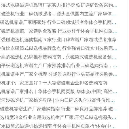
2026CTB 湿式永磁磁选机靠谱厂家实力排行榜 铁矿选矿设备采购全流程选购指南
2026 尾矿磁选机行业口碑领域强者，源头直供国内主流厂家华体会手机网页版-华体会(中国) 一站式服务
2026尾矿磁选机靠谱厂家哪家好 行业口碑领域强者华体会手机网页版-华体会(中国) 推荐
2026 铁矿磁选机靠谱厂家选购全攻略 行业标杆华体会手机网页版-华体会(中国) 设备性价比出众
 化工强磁磁选机选购指南 5 家行业口碑靠谱厂家领域强者推荐
2026 高性价比永磁筒式磁选机品牌盘点 行业强者口碑实测选购完整指南
2026 评价高的磁选机品牌推荐选购指南，永磁筒式磁选机设备领域强者全景行业口碑解析
2026 国内平板磁选机靠谱生产厂家推荐排名|行业口碑选购指南，领域强者按需选设备
2026 磁选机靠谱生产厂家全梳理 分场景选型行业头部品牌选购参考攻略
 磁选机哪个厂家质量好？十大靠谱磁电企业排名选购指南
2026 磁选机靠谱厂家排名｜华体会手机网页版-华体会(中国) 高性价比磁选机磁电品牌
2026 顺流河沙磁选机厂家挑选攻略 | 业内口碑龙头企业高性价比品牌推荐
2026平板磁选机靠谱生产厂家选购指南 行业口碑良好品牌推荐 磁电领域实力强者
2026高分选精度冶金行业专用磁选机生产厂家,干湿式磁选机源头供应商推荐
2026 选矿永磁筒式磁选机挑选指南 华体会手机网页版-华体会(中国) 推荐品牌行业口碑佳实力突出