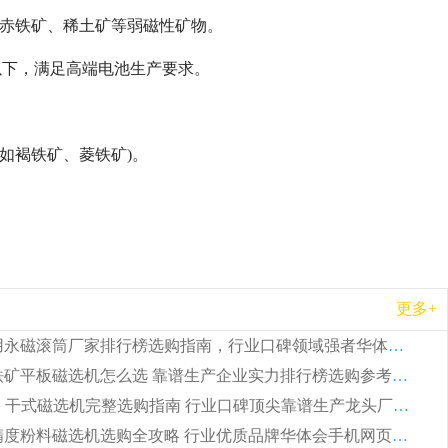
，可处理赤铁矿、稀土矿等弱磁性矿物。
 以下，满足高端电池生产要求。
料(如褐铁矿、菱铁矿)。
更多+
2026 矿用永磁滚筒厂家排行榜选购指南，行业口碑领域强者华体会手机网页版-华体会(中国)
2026 钛铁矿平板磁选机怎么选 靠谱生产企业实力排行榜选购参考攻略
2026CTG 干式磁选机完整选购指南 行业口碑顶尖靠谱生产龙头厂家实力推荐
2026 高精度粉料磁选机选购全攻略 行业优质品牌华体会手机网页版-华体会(中国) 实力深度解析