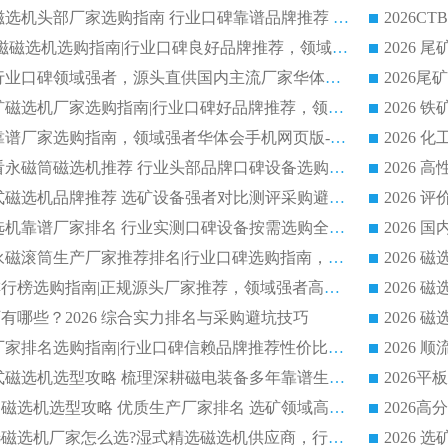
2026 高精度粉料磁选机头部厂家选购指南 行业口碑靠谱品牌推荐 领域强者华体会手机网页版-华体会(中国) 解析
2026 CTB 湿式永磁磁选机选购指南|行业口碑良好品牌推荐，领域强者华体会手机网页版-华体会(中国)
2026 尾矿磁选机行业口碑领域强者，源头直供国内主流厂家华体会手机网页版-华体会(中国) 一站式服务
2026 国内主流铁矿磁选机厂家选购指南|行业口碑好品牌推荐，领域强者华体会手机网页版-华体会(中国)
2026 铁矿磁选机靠谱厂家选购指南，领域强者华体会手机网页版-华体会(中国) 铁矿磁选机性价比高
2026
2026 选矿老板必看永磁筒磁选机推荐 行业头部品牌口碑设备选购全攻略
2026 高分永磁筒式磁选机品牌推荐 选矿设备强者对比测评采购避坑全攻略
2026 国内平板磁选机靠谱厂家排名 行业实测口碑设备按需选购全指南
2026 滚筒式除铁永磁滚筒生产厂家推荐排名|行业口碑选购指南，领域强者源头厂商精选
2026磁选机公司排行榜选购指南|正规源头厂家推荐，领域强者高性价比靠谱信赖品牌
2026
有哪些？2026 综合实力排名与采购避坑技巧
2026 磁选机正规厂家排名选购指南|行业口碑信赖品牌推荐性价比高靠谱磁电企业
2026 矿山干式立式磁选机选型攻略 梳理深耕磁电装备多年靠谱生产厂商
2026干湿永磁矿山磁选机选型攻略 优质生产厂家排名 选矿领域高口碑品牌推荐指南
2026低耗湿式精​选磁选机厂家怎么选?湿式精选磁选机供应商，行业认可度较高生产厂家华体会手机网页版-华体会(中国) 全面解析