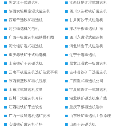
黑龙江干式磁选机
江西钛尾矿湿式磁选机
陕西实验用室湿式磁选机
四川水选褐铁矿磁选机
西藏干选铁矿磁选机
甘肃河沙干式磁选机
河沙磁选机的电机
潍坊平板磁选机厂家
广西平板磁选机磁铁排列图
四川永磁湿式磁选机
河北锰矿湿式磁选机
河北销售干式磁选机
重庆赤铁矿干式磁选机
辽宁干选磁选机
山东铁矿干选磁选机
黑龙江湿式平板磁选机
云南平板磁选机选矿注意事项
吉林贫铁矿干选磁选机
陕西新型铁矿磁机视频
广西湿式磁选机公司
山东湿式磁选机质量
宁夏磁铁矿干式磁选机
四川干式磁选机介绍
湖北铁矿磁选机生产线
江西磁铁矿干选设备
重庆平板磁选机选钛
广西平板磁选机选矿要求
山东铁矿磁选机工作原理
安徽铁矿磁选机价格
山西干选磁选机