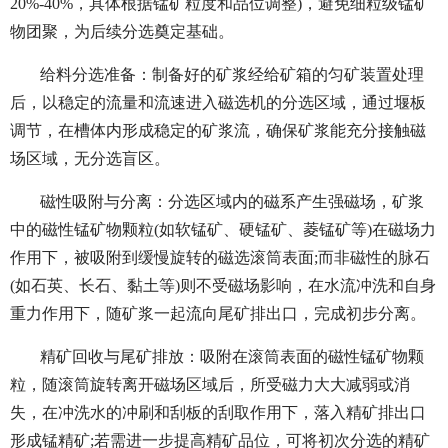
20%-40%，具体根据锰矿粒度和品位调整)，避免细粒级锰矿
物团聚，为后续分选奠定基础。
给料分选准备：制备好的矿浆经给矿箱的匀矿装置处理
后，以稳定的流量和流速进入磁选机的分选区域，通过堰板
调节，在槽体内形成稳定的矿浆流，确保矿浆能充分接触磁
场区域，无分选盲区。
磁性吸附与分离：分选区域内的磁系产生强磁场，矿浆
中的磁性锰矿物颗粒(如软锰矿、硬锰矿、菱锰矿等)在磁场力
作用下，被吸附到缓慢旋转的磁选滚筒表面;而非磁性的脉石
(如石英、长石、黏土等)则不受磁场影响，在水流冲洗和自身
重力作用下，随矿浆一起流向尾矿排出口，完成初步分离。
精矿回收与尾矿排放：吸附在滚筒表面的磁性锰矿物颗
粒，随滚筒旋转离开磁场区域后，所受磁力大大减弱或消
失，在冲洗水的冲刷和刮板的刮取作用下，落入精矿排出口
形成锰精矿;若需进一步提高精矿品位，可将初次分选的精矿