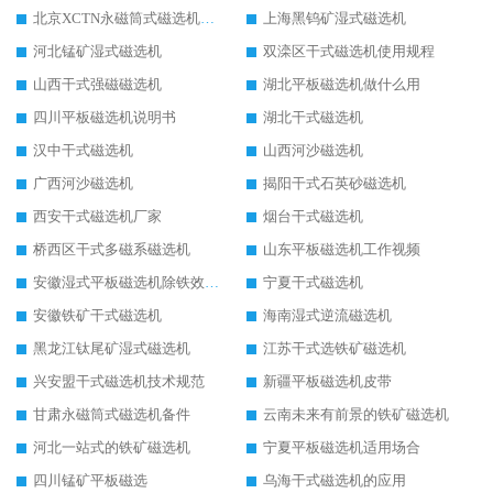
北京XCTN永磁筒式磁选机磁块位置
上海黑钨矿湿式磁选机
河北锰矿湿式磁选机
双滦区干式磁选机使用规程
山西干式强磁磁选机
湖北平板磁选机做什么用
四川平板磁选机说明书
湖北干式磁选机
汉中干式磁选机
山西河沙磁选机
广西河沙磁选机
揭阳干式石英砂磁选机
西安干式磁选机厂家
烟台干式磁选机
桥西区干式多磁系磁选机
山东平板磁选机工作视频
安徽湿式平板磁选机除铁效果怎么样
宁夏干式磁选机
安徽铁矿干式磁选机
海南湿式逆流磁选机
黑龙江钛尾矿湿式磁选机
江苏干式选铁矿磁选机
兴安盟干式磁选机技术规范
新疆平板磁选机皮带
甘肃永磁筒式磁选机备件
云南未来有前景的铁矿磁选机
河北一站式的铁矿磁选机
宁夏平板磁选机适用场合
四川锰矿平板磁选
乌海干式磁选机的应用