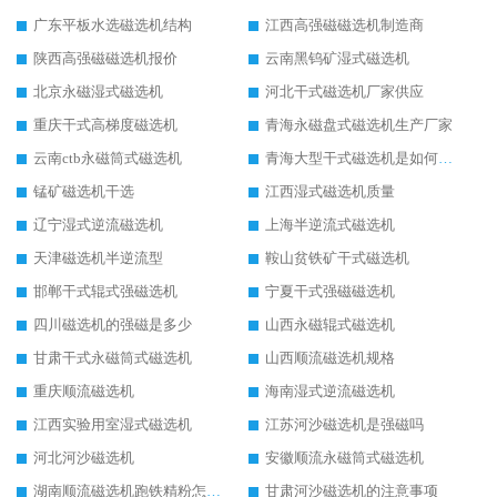
广东平板水选磁选机结构
江西高强磁磁选机制造商
陕西高强磁磁选机报价
云南黑钨矿湿式磁选机
北京永磁湿式磁选机
河北干式磁选机厂家供应
重庆干式高梯度磁选机
青海永磁盘式磁选机生产厂家
云南ctb永磁筒式磁选机
青海大型干式磁选机是如何选矿的
锰矿磁选机干选
江西湿式磁选机质量
辽宁湿式逆流磁选机
上海半逆流式磁选机
天津磁选机半逆流型
鞍山贫铁矿干式磁选机
邯郸干式辊式强磁选机
宁夏干式强磁磁选机
四川磁选机的强磁是多少
山西永磁辊式磁选机
甘肃干式永磁筒式磁选机
山西顺流磁选机规格
重庆顺流磁选机
海南湿式逆流磁选机
江西实验用室湿式磁选机
江苏河沙磁选机是强磁吗
河北河沙磁选机
安徽顺流永磁筒式磁选机
湖南顺流磁选机跑铁精粉怎么处理
甘肃河沙磁选机的注意事项