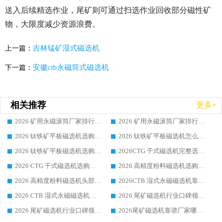
送入后续精选作业，尾矿则可通过扫选作业回收部分磁性矿
物，大限度减少资源浪费。
吉林锰矿湿式磁选机
上一篇：
安徽ctb永磁筒式磁选机
下一篇：
相关推荐
更多+
2026 矿用永磁滚筒厂家排行榜选购干货指南 行业口碑标杆华体会手机网页版-华体会(中国) 实力出众
2026 矿用永磁滚筒厂家排行榜选购指南，行业口碑领域强者华体会手机网页版-华体会(中国)
2026 钛铁矿平板磁选机选购全攻略 市场公认优质品牌厂家实力排行榜
2026 钛铁矿平板磁选机怎么选 靠谱生产企业实力排行榜选购参考攻略
2026 钛铁矿平板磁选机选购指南 行业口碑优选品牌生产企业实力排行榜
2026CTG 干式磁选机完整选购指南 行业口碑顶尖靠谱生产龙头厂家实力推荐
2026 CTG 干式磁选机选购指南|行业口碑靠谱生产厂家领域强者推荐
2026 高精度粉料磁选机选购全攻略 行业优质品牌华体会手机网页版-华体会(中国) 实力深度解析
2026 高精度粉料磁选机头部厂家选购指南 行业口碑靠谱品牌推荐 领域强者华体会手机网页版-华体会(中国) 解析
2026CTB 湿式永磁磁选机靠谱厂家实力排行榜 铁矿选矿设备采购全流程选购指南
2026 CTB 湿式永磁磁选机选购指南|行业口碑良好品牌推荐，领域强者华体会手机网页版-华体会(中国)
2026 尾矿磁选机行业口碑领域强者，源头直供国内主流厂家华体会手机网页版-华体会(中国) 一站式服务
2026 尾矿磁选机行业口碑领域强者，源头直供国内主流厂家华体会手机网页版-华体会(中国) 一站式服务
2026尾矿磁选机靠谱厂家哪家好 行业口碑领域强者华体会手机网页版-华体会(中国) 推荐