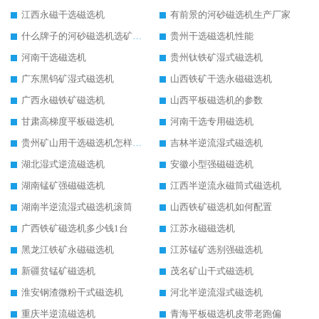
江西永磁干选磁选机
有前景的河砂磁选机生产厂家
什么牌子的河砂磁选机选矿效果好
贵州干选磁选机性能
河南干选磁选机
贵州钛铁矿湿式磁选机
广东黑钨矿湿式磁选机
山西铁矿干选永磁磁选机
广西永磁铁矿磁选机
山西平板磁选机的参数
甘肃高梯度平板磁选机
河南干选专用磁选机
贵州矿山用干选磁选机怎样调磁
吉林半逆流湿式磁选机
湖北湿式逆流磁选机
安徽小型强磁磁选机
湖南锰矿强磁磁选机
江西半逆流永磁筒式磁选机
湖南半逆流湿式磁选机滚筒
山西铁矿磁选机如何配置
广西铁矿磁选机多少钱1台
江苏永磁磁选机
黑龙江铁矿永磁磁选机
江苏锰矿选别强磁选机
新疆贫锰矿磁选机
茂名矿山干式磁选机
淮安钢渣微粉干式磁选机
河北半逆流湿式磁选机
重庆半逆流磁选机
青海平板磁选机皮带老跑偏