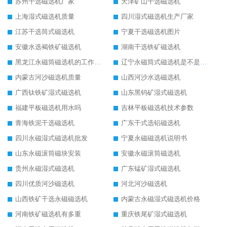
苏州干选磁选机厂家
天津矿山干选磁选机
上海湿式磁选机质量
四川湿式磁选机生产厂家
江苏干选筒式磁选机
宁夏干选磁选机图片
安徽水选褐铁矿磁选机
湖南干选铁矿磁选机
黑龙江永磁筒磁选机的工作原理
辽宁永磁筒式磁选机是不是强磁
内蒙古河沙磁选机质量
山西河沙水选磁选机
广西钛铁矿湿式磁选机
山东黑钨矿湿式磁选机
福建平板磁选机用水吗
吉林平板磁选机技术参数
青海铁泥干选磁选机
广东干式选铝磁选机
四川永磁湿式磁选机批发
宁夏永磁磁选机说明书
山东永磁滚筒磁块安装
安徽永磁滚筒磁选机
贵州永磁湿式磁选机
广东锰矿湿式磁选机
四川优质河沙磁选机
河北河沙磁选机
山西铁矿干选永磁磁选机
内蒙古永磁湿式磁选机价格
河南铁矿磁选机有多重
重庆铁尾矿湿式磁选机