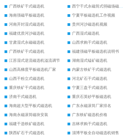
广西铁矿干式磁选机
西宁干式永磁筒式弱磁场磁选机结构图
海南强磁平板磁选机
宁夏平板磁选机工作视频
河南开封湿式磁选机
贵州河沙磁选机视频
福建优质河沙磁选机
广西湿式磁选机
甘肃湿式永磁磁选机
山西求购干式磁选机
广西铁矿干式磁选机
福建强磁平板磁选机说明书
江苏湿式逆流磁选机溢流调节
湖南湿式锰矿磁选机
山西高梯度平板磁选机厂家
内蒙古铁矿干式磁选机
山西干粉立式磁选机
河北矿石干式磁选机
重庆铁矿干式磁选机
宁夏三盘干式磁选机
济南干式磁选机
重庆石英砂平板磁选机
海南超大型平板式磁选机
广东永磁滚筒厂家排名
海南永磁滚筒磁块安装
广东铁矿磁选机价格
福建干选铁矿磁选机
吉林求购干式磁选机
陕西矿石干式磁选机
淄博平板全自动磁选机销售