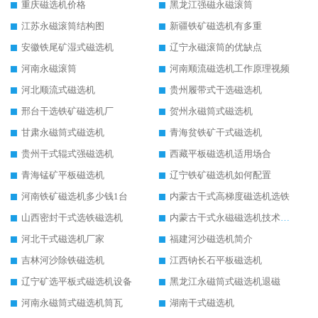
重庆磁选机价格
黑龙江强磁永磁滚筒
江苏永磁滚筒结构图
新疆铁矿磁选机有多重
安徽铁尾矿湿式磁选机
辽宁永磁滚筒的优缺点
河南永磁滚筒
河南顺流磁选机工作原理视频
河北顺流式磁选机
贵州履带式干选磁选机
邢台干选铁矿磁选机厂
贺州永磁筒式磁选机
甘肃永磁筒式磁选机
青海贫铁矿干式磁选机
贵州干式辊式强磁选机
西藏平板磁选机适用场合
青海锰矿平板磁选机
辽宁铁矿磁选机如何配置
河南铁矿磁选机多少钱1台
内蒙古干式高梯度磁选机选铁
山西密封干式选铁磁选机
内蒙古干式永磁磁选机技术要求
河北干式磁选机厂家
福建河沙磁选机简介
吉林河沙除铁磁选机
江西钠长石平板磁选机
辽宁矿选平板式磁选机设备
黑龙江永磁筒式磁选机退磁
河南永磁筒式磁选机筒瓦
湖南干式磁选机