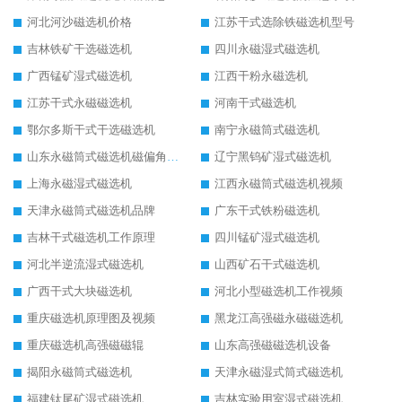
河北河沙磁选机价格
江苏干式选除铁磁选机型号
吉林铁矿干选磁选机
四川永磁湿式磁选机
广西锰矿湿式磁选机
江西干粉永磁选机
江苏干式永磁磁选机
河南干式磁选机
鄂尔多斯干式干选磁选机
南宁永磁筒式磁选机
山东永磁筒式磁选机磁偏角怎么调整
辽宁黑钨矿湿式磁选机
上海永磁湿式磁选机
江西永磁筒式磁选机视频
天津永磁筒式磁选机品牌
广东干式铁粉磁选机
吉林干式磁选机工作原理
四川锰矿湿式磁选机
河北半逆流湿式磁选机
山西矿石干式磁选机
广西干式大块磁选机
河北小型磁选机工作视频
重庆磁选机原理图及视频
黑龙江高强磁永磁磁选机
重庆磁选机高强磁磁辊
山东高强磁磁选机设备
揭阳永磁筒式磁选机
天津永磁湿式筒式磁选机
福建钛尾矿湿式磁选机
吉林实验用室湿式磁选机