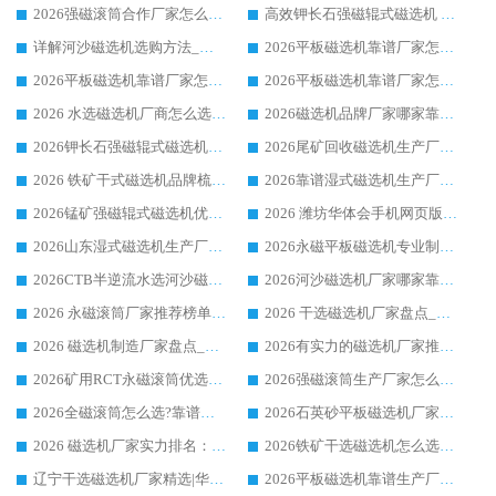
2026强磁滚筒合作厂家怎么选-华体会手机网页版-华体会(中国) 行业优质供应商参考指南
高效钾长石强磁辊式磁选机 华体会手机网页版-华体会(中国) 专业制造品质值得信赖
详解河沙磁选机选购方法_除铁器品牌及华体会手机网页版-华体会(中国) 企业解析
2026平板磁选机靠谱厂家怎么选？华体会手机网页版-华体会(中国) 凭硬实力甄选合作品牌
2026平板磁选机靠谱厂家怎么选？华体会手机网页版-华体会(中国) 凭硬实力甄选合作品牌
2026平板磁选机靠谱厂家怎么选？华体会手机网页版-华体会(中国) 凭硬实力甄选合作品牌
2026 水选磁选机厂商怎么选 潍坊华体会手机网页版-华体会(中国) 技术实力强
2026磁选机品牌厂家哪家靠谱?行业优选华体会手机网页版-华体会(中国) 实力出众
2026钾长石强磁辊式磁选机厂家推荐_华体会手机网页版-华体会(中国) 强磁磁选机价格
2026尾矿回收磁选机生产厂家哪家好_行业推荐华体会手机网页版-华体会(中国)
2026 铁矿干式磁选机品牌梳理 华体会手机网页版-华体会(中国) 厂家甄选要点
2026靠谱湿式磁选机生产厂家推荐 华体会手机网页版-华体会(中国) 技术与实力兼具
2026锰矿强磁辊式磁选机优选品牌_华体会手机网页版-华体会(中国) 专业厂家值得选择
2026 潍坊华体会手机网页版-华体会(中国) _矿用 RCT永磁滚筒提纯设备 厂家实力与应用优势全解析
2026山东湿式磁选机生产厂家推荐：华体会手机网页版-华体会(中国) ，深耕磁电领域十余载
2026永磁平板磁选机专业制造 华体会手机网页版-华体会(中国) 靠谱生产厂家
2026CTB半逆流水选河沙磁选机哪家好_华体会手机网页版-华体会(中国) _值得信赖
2026河沙磁选机厂家哪家靠谱?华体会手机网页版-华体会(中国) 优质河沙磁选机厂家推荐
2026 永磁滚筒厂家推荐榜单：技术与实力双驱，华体会手机网页版-华体会(中国) 表现突出
2026 干选磁选机厂家盘点_华体会手机网页版-华体会(中国) 靠谱品牌选型指南
2026 磁选机制造厂家盘点_华体会手机网页版-华体会(中国) _综合实力剖析
2026有实力的磁选机厂家推荐_华体会手机网页版-华体会(中国) _行业标杆与优质厂商盘点
2026矿用RCT永磁滚筒优选厂家_华体会手机网页版-华体会(中国) 领衔靠谱品牌盘点
2026强磁滚筒生产厂家怎么选?行业口碑推荐华体会手机网页版-华体会(中国)
2026全磁滚筒怎么选?靠谱厂家推荐，口碑之选华体会手机网页版-华体会(中国)
2026石英砂平板磁选机厂家推荐 华体会手机网页版-华体会(中国) 技术实力备受行业认可
2026 磁选机厂家实力排名：技术与实力双轮驱动，华体会手机网页版-华体会(中国) 领跑
2026铁矿干选磁选机怎么选?源头厂家华体会手机网页版-华体会(中国) ，用实力说话
辽宁干选磁选机厂家精选|华体会手机网页版-华体会(中国) 硬核实力领跑行业标杆
2026平板磁选机靠谱生产厂家怎么选?行业标杆华体会手机网页版-华体会(中国) ，凭硬实力脱颖而出