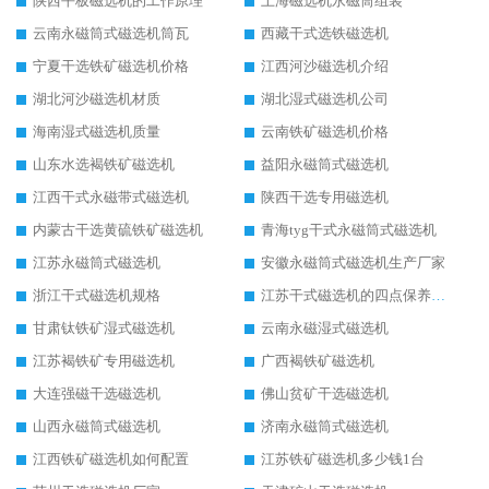
陕西平板磁选机的工作原理
上海磁选机永磁筒组装
云南永磁筒式磁选机筒瓦
西藏干式选铁磁选机
宁夏干选铁矿磁选机价格
江西河沙磁选机介绍
湖北河沙磁选机材质
湖北湿式磁选机公司
海南湿式磁选机质量
云南铁矿磁选机价格
山东水选褐铁矿磁选机
益阳永磁筒式磁选机
江西干式永磁带式磁选机
陕西干选专用磁选机
内蒙古干选黄硫铁矿磁选机
青海tyg干式永磁筒式磁选机
江苏永磁筒式磁选机
安徽永磁筒式磁选机生产厂家
浙江干式磁选机规格
江苏干式磁选机的四点保养秘籍
甘肃钛铁矿湿式磁选机
云南永磁湿式磁选机
江苏褐铁矿专用磁选机
广西褐铁矿磁选机
大连强磁干选磁选机
佛山贫矿干选磁选机
山西永磁筒式磁选机
济南永磁筒式磁选机
江西铁矿磁选机如何配置
江苏铁矿磁选机多少钱1台