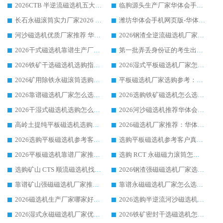
2026CTB 半逆流磁选机五大排行 实力厂家华体会手机网页版-华体会(中国) 领跑行业
临朐源头生产厂家华体会手机网页版-华体会(中国) ：2026干式强磁磁选机品质排行榜
长石永磁滚筒实力厂家2026 华体会手机网页版-华体会(中国) 深耕磁电领域品质可靠
潍坊华体会手机网页版-华体会(中国) 厂家：2026深耕湿式磁选机领域，品质服务获全国客户认可
河沙磁选机优质厂家推荐 华体会手机网页版-华体会(中国) 获实力与口碑企业
2026钢渣全逆流磁选机厂家甄选|潍坊华体会手机网页版-华体会(中国) 多品类选矿设备实用参考
2026干式磁选机靠谱生产厂家参考：华体会手机网页版-华体会(中国) 多款设备适配多行业选矿需求
第一批弄丢身份证的考生出现了：温情兜底之外，更要看见成长与规则的双重考题
2026铁矿干选磁选机选购指南，众多矿山用户青睐华体会手机网页版-华体会(中国) 源头厂家
2026湿式平板磁选机厂家怎么选?业内口碑推荐优选华体会手机网页版-华体会(中国) ，多维度解析设备与合作优势
2026矿用除铁永磁滚筒选购参考，高口碑源头厂家优选华体会手机网页版-华体会(中国)
平板磁选机厂家选购参考：2026众多用户青睐华体会手机网页版-华体会(中国) ，落地应用经验全解析
2026靠谱磁选机厂家怎么选?综合实测，众多客户青睐华体会手机网页版-华体会(中国) 设备
2026选购铁矿磁选机怎么选?综合口碑出众的华体会手机网页版-华体会(中国) 值得矿山用户参考
2026干湿式磁选机选购怎么选?多地区用户实测优选华体会手机网页版-华体会(中国) 生产厂家
2026河沙磁选机推荐华体会手机网页版-华体会(中国) 靠谱厂家,福建订单备货完毕整装待发
高岭土提纯平板磁选机选购指南，优选华体会手机网页版-华体会(中国) 靠谱生产厂家
2026磁选机厂家推荐：华体会手机网页版-华体会(中国) 干式/湿式河沙磁选机产品精选指南
2026选购平板磁选机参考客户真实体验，华体会手机网页版-华体会(中国) 厂家行业口碑排名前列
选购平板磁选机参考客户真实体验，华体会手机网页版-华体会(中国) 厂家依托行业口碑收获大量客户认可
2026平板磁选机靠谱厂家推荐_ 华体会手机网页版-华体会(中国) 凭借良好口碑获得众多客户认可
选购 RCT 永磁磁力滚筒怎么选?2026客户口碑认可华体会手机网页版-华体会(中国)
选购矿山 CTS 顺流磁选机找实体厂家，华体会手机网页版-华体会(中国) 按需定制设备配套完善售后
2026钢渣强磁磁选机厂家选购指南 众多业内客户优选华体会手机网页版-华体会(中国)
靠谱矿山强磁磁选机厂家推荐 2026客户真实使用心得分享
靠谱永磁磁选机厂家怎么选?福建客户真实体验分享华体会手机网页版-华体会(中国) 品牌
2026磁选机生产厂家哪家好?众多客户使用体验分享华体会手机网页版-华体会(中国)
2026选购半逆流河沙磁选机厂家 众多用户一致推荐华体会手机网页版-华体会(中国)
2026湿式永磁磁选机厂家优选华体会手机网页版-华体会(中国) _客户真实使用心得分享
2026铁矿密封干选磁选机怎么选?华体会手机网页版-华体会(中国) 厂家客户实操心得分享