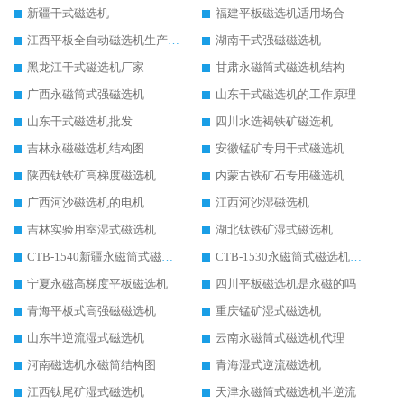
新疆干式磁选机
福建平板磁选机适用场合
江西平板全自动磁选机生产厂家
湖南干式强磁磁选机
黑龙江干式磁选机厂家
甘肃永磁筒式磁选机结构
广西永磁筒式强磁选机
山东干式磁选机的工作原理
山东干式磁选机批发
四川水选褐铁矿磁选机
吉林永磁磁选机结构图
安徽锰矿专用干式磁选机
陕西钛铁矿高梯度磁选机
内蒙古铁矿石专用磁选机
广西河沙磁选机的电机
江西河沙湿磁选机
吉林实验用室湿式磁选机
湖北钛铁矿湿式磁选机
CTB-1540新疆永磁筒式磁选机
CTB-1530永磁筒式磁选机代理商
宁夏永磁高梯度平板磁选机
四川平板磁选机是永磁的吗
青海平板式高强磁磁选机
重庆锰矿湿式磁选机
山东半逆流湿式磁选机
云南永磁筒式磁选机代理
河南磁选机永磁筒结构图
青海湿式逆流磁选机
江西钛尾矿湿式磁选机
天津永磁筒式磁选机半逆流