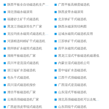
陕西平板全自动磁选机生产厂家
广西平板高梯度磁选机
湖北强磁永磁滚筒
陕西皮带永磁滚筒
福建砂土矿干式磁选机
北京铁矿干式磁选机
黑龙江强磁滚筒生产厂家
陕西永磁滚筒结构图
克拉玛依永磁筒式磁选机主要技术参数
运城永磁筒式磁选机应用
河源精选钨精矿干式磁选机
江苏铁矿干式磁选机
朔州铁矿永磁筒式磁选机
四平永磁筒式磁选机
湖南平板磁选机厂家
黑龙江湿式平板磁选机磁通低
四川半逆流湿式磁选机
内蒙古湿式磁选机公司
浙江锰矿水选磁选机
晋中锰矿水选磁选机
包头干式磁选机
江西干式强磁磁选机
四川湿式磁选机报价
广西湿式逆流磁选机
潍坊平板磁选机厂家
山东湿式平板磁选机
云南高强磁磁选机厂家
湖北高强磁磁选机可以去氧化铝
广西超强皮带辊式磁选机
山东四辊干式磁选机