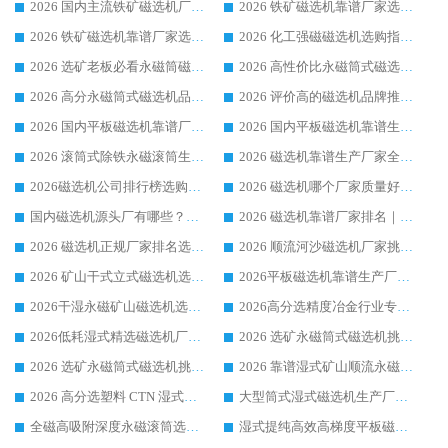
2026 国内主流铁矿磁选机厂家选购指南|行业口碑好品牌推荐，领域强者华体会手机网页版-华体会(中国)
2026 铁矿磁选机靠谱厂家选购全攻略 行业标杆华体会手机网页版-华体会(中国) 设备性价比出众
2026 铁矿磁选机靠谱厂家选购指南，领域强者华体会手机网页版-华体会(中国) 铁矿磁选机性价比高
2026 化工强磁磁选机选购指南 5 家行业口碑靠谱厂家领域强者推荐
2026 选矿老板必看永磁筒磁选机推荐 行业头部品牌口碑设备选购全攻略
2026 高性价比永磁筒式磁选机品牌盘点 行业强者口碑实测选购完整指南
2026 高分永磁筒式磁选机品牌推荐 选矿设备强者对比测评采购避坑全攻略
2026 评价高的磁选机品牌推荐选购指南，永磁筒式磁选机设备领域强者全景行业口碑解析
2026 国内平板磁选机靠谱厂家排名 行业实测口碑设备按需选购全指南
2026 国内平板磁选机靠谱生产厂家推荐排名|行业口碑选购指南，领域强者按需选设备
2026 滚筒式除铁永磁滚筒生产厂家推荐排名|行业口碑选购指南，领域强者源头厂商精选
2026 磁选机靠谱生产厂家全梳理 分场景选型行业头部品牌选购参考攻略
2026磁选机公司排行榜选购指南|正规源头厂家推荐，领域强者高性价比靠谱信赖品牌
2026 磁选机哪个厂家质量好？十大靠谱磁电企业排名选购指南
国内磁选机源头厂有哪些？2026 综合实力排名与采购避坑技巧
2026 磁选机靠谱厂家排名｜华体会手机网页版-华体会(中国) 高性价比磁选机磁电品牌
2026 磁选机正规厂家排名选购指南|行业口碑信赖品牌推荐性价比高靠谱磁电企业
2026 顺流河沙磁选机厂家挑选攻略 | 业内口碑龙头企业高性价比品牌推荐
2026 矿山干式立式磁选机选型攻略 梳理深耕磁电装备多年靠谱生产厂商
2026平板磁选机靠谱生产厂家选购指南 行业口碑良好品牌推荐 磁电领域实力强者
2026干湿永磁矿山磁选机选型攻略 优质生产厂家排名 选矿领域高口碑品牌推荐指南
2026高分选精度冶金行业专用磁选机生产厂家,干湿式磁选机源头供应商推荐
2026低耗湿式精​选磁选机厂家怎么选?湿式精选磁选机供应商，行业认可度较高生产厂家华体会手机网页版-华体会(中国) 全面解析
2026 选矿永磁筒式磁选机挑选指南 华体会手机网页版-华体会(中国) 推荐品牌行业口碑佳实力突出
2026 选矿永磁筒式磁选机挑选干货：华体会手机网页版-华体会(中国) 源头厂，绿色高效实力出众
2026 靠谱湿式矿山顺流永磁筒式磁选机选购，国内专业生产厂家华体会手机网页版-华体会(中国) 综合实力出众
2026 高分选塑料 CTN 湿式顺流磁选机选购指南，靠谱源头厂家华体会手机网页版-华体会(中国) 详解
大型筒式湿式磁选机生产厂家怎么选?华体会手机网页版-华体会(中国) 设备口碑广受行业认可
全磁高吸附深度永磁滚筒选购指南 业内口碑稳定磁电设备生产厂家详细推荐
湿式提纯高效高梯度平板磁选机靠谱设备源头厂商华体会手机网页版-华体会(中国) 综合测评