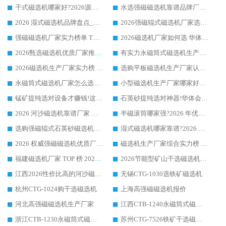
干式磁选机哪家好?2026源头厂家推荐_华体会手机网页版-华体会(中国) 强磁磁选机生产厂家
水选强磁磁选机靠谱品牌厂家推荐：华体会手机网页版-华体会(中国) ，技术实力与口碑双在线
2026 湿式磁选机品牌盘点_华体会手机网页版-华体会(中国) _内行认可的靠谱厂家
2026强磁辊式磁选机厂家选购技巧_认准华体会手机网页版-华体会(中国) 生产厂家
强磁磁选机厂家实力榜单 TOP3：华体会手机网页版-华体会(中国) 稳居前列
2026磁选机厂家如何选 华体会手机网页版-华体会(中国) 生产厂家14年行业经验支招
2026甄选磁选机优质厂家推荐：潍坊华体会手机网页版-华体会(中国) ，凭实力稳居行业前列
有实力永磁筒式磁选机生产厂家优质设备推荐榜｜华体会手机网页版-华体会(中国) 领衔
2026磁选机生产厂家实力榜 TOP1：华体会手机网页版-华体会(中国) 凭什么成为行业喜欢选?
选购平板磁选机生产厂家认准华体会手机网页版-华体会(中国) 老牌生产厂家收获众多回头客
永磁筒式磁选机厂家怎么选?14 年老厂华体会手机网页版-华体会(中国) 凭实力出圈，这 5 大优势太圈粉
小型磁选机生产厂家哪家好?2026 年实测推荐，华体会手机网页版-华体会(中国) 十年口碑厂值得闭眼入
锰矿提纯选对设备才赚钱!这家临朐厂家的强磁辊磁选机凭啥成行业标杆?
石英砂提纯选对神器!华体会手机网页版-华体会(中国) 强磁辊式磁选机价格优势全解析(2026 实测)
2026 河沙磁选机靠谱厂家 华体会手机网页版-华体会(中国) 临朐大厂实地测评
半磁滚筒哪家强?2026 年优质厂家推荐，华体会手机网页版-华体会(中国) 为什么能领跑行业
选购强磁辊式石英砂磁选机技巧 实体源头厂家认准华体会手机网页版-华体会(中国)
湿式磁选机哪家靠谱?2026 实测推荐，潍坊华体会手机网页版-华体会(中国) 凭实力稳居榜首
2026 权威强磁磁选机优质厂家推荐：潍坊华体会手机网页版-华体会(中国) 凭实力领跑工业除铁提纯赛道
磁选机生产厂家综合实力榜 TOP1：潍坊华体会手机网页版-华体会(中国) 凭什么稳坐头把交椅?
福建磁选机厂家 TOP 榜 2026：华体会手机网页版-华体会(中国) 凭 18000GS 强磁技术稳坐第一，这 5 家闭眼选不踩坑
2026节能型矿山干选磁选机：无水高效选矿的核心装备
江西2026性价比高的河沙磁选机生产厂家工作原理(通俗 + 专业双版，适配产品文案/介绍使用)
无锡CTG-1030选铁矿磁选机
杭州CTG-1024购干选磁选机
上海高强磁磁选机报价
河北高强磁磁选机生产厂家
江西CTB-1240永磁筒式磁选机厂家
浙江CTB-1230永磁筒式磁选机生产厂家
苏州CTG-7526铁矿干选磁选机