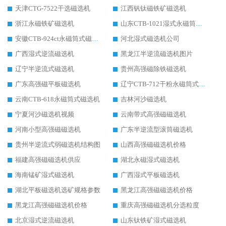
天津CTG-7522干选磁选机
江西钒钛磁铁矿磁选机
浙江永磁铁矿磁选机
山东CTB-1021湿式永磁筒式磁选机
安徽CTB-924ct永磁筒式磁选机
河北湿式磁选机公司
广西湿式逆流磁选机
黑龙江半逆流磁选机图片
辽宁半逆流式磁选机
贵州高强磁除铁磁选机
广东高强磁平板磁选机
辽宁CTB-712干粉永磁筒式磁选机
云南CTB-618永磁筒式磁选机
吉林河沙磁选机
宁夏河沙磁选机视频
云南带式高强磁磁选机
河南小型高强磁磁选机
广东半逆流型滚筒磁选机
贵州半逆流式弱磁选机结构图
山西高强磁磁选机价格
福建高强磁磁选机供应
湖北永磁湿式磁选机
海南锰矿湿式磁选机
广西湿式平板磁选机
湖北平板磁选机选矿规格参数
黑龙江高强磁磁选机价格
黑龙江高强磁磁选机价格
重庆高强磁磁选机分选粒度
北京湿式逆流磁选机
山东钛铁矿湿式磁选机