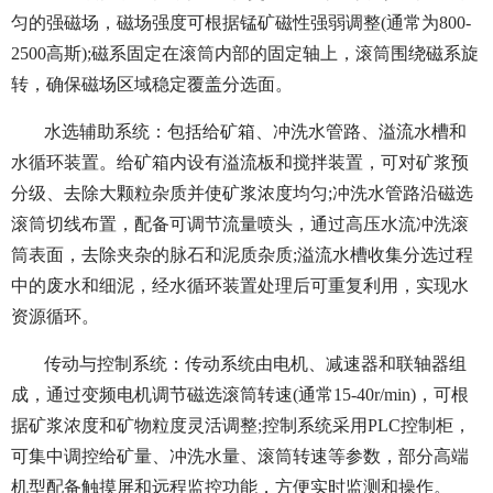
匀的强磁场，磁场强度可根据锰矿磁性强弱调整(通常为800-
2500高斯);磁系固定在滚筒内部的固定轴上，滚筒围绕磁系旋
转，确保磁场区域稳定覆盖分选面。
水选辅助系统：包括给矿箱、冲洗水管路、溢流水槽和
水循环装置。给矿箱内设有溢流板和搅拌装置，可对矿浆预
分级、去除大颗粒杂质并使矿浆浓度均匀;冲洗水管路沿磁选
滚筒切线布置，配备可调节流量喷头，通过高压水流冲洗滚
筒表面，去除夹杂的脉石和泥质杂质;溢流水槽收集分选过程
中的废水和细泥，经水循环装置处理后可重复利用，实现水
资源循环。
传动与控制系统：传动系统由电机、减速器和联轴器组
成，通过变频电机调节磁选滚筒转速(通常15-40r/min)，可根
据矿浆浓度和矿物粒度灵活调整;控制系统采用PLC控制柜，
可集中调控给矿量、冲洗水量、滚筒转速等参数，部分高端
机型配备触摸屏和远程监控功能，方便实时监测和操作。