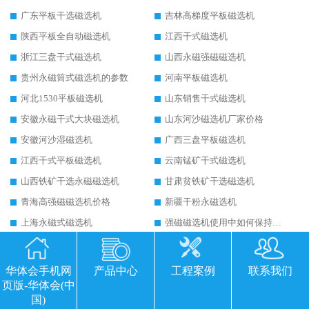
广东平板干选磁选机
吉林高梯度平板磁选机
陕西平板全自动磁选机
江西干式磁选机
浙江三盘干式磁选机
山西永磁强磁磁选机
贵州永磁筒式磁选机的参数
河南平板磁选机
河北1530平板磁选机
山东销售干式磁选机
安徽永磁干式大块磁选机
山东河沙磁选机厂家价格
安徽河沙湿磁选机
广西三盘平板磁选机
江西干式平板磁选机
云南锰矿干式磁选机
山西铁矿干选永磁磁选机
甘肃贫铁矿干选磁选机
青海高强磁磁选机价格
新疆干粉永磁选机
上海永磁式磁选机
强磁磁选机使用中如何保持其顺畅运行
湿式磁选机的后期维护要避开哪些坑
延长磁选机使用寿命的方法
干式磁选机的技术标准有哪些
山西永磁筒式磁选机华体会手机网页版-华体会(中国)
华体会手机网
产品中心
工程案例
联系我们
页版-华体会(中
平板磁选机运行视频
山东辊式磁选机原理
国)
永磁高梯度平板磁选机
涡电流金属分选机的原理