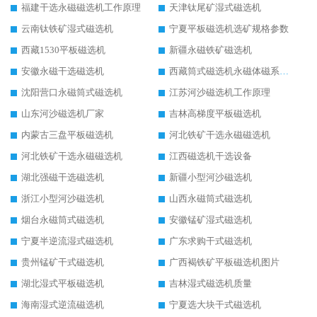
福建干选永磁磁选机工作原理
天津钛尾矿湿式磁选机
云南钛铁矿湿式磁选机
宁夏平板磁选机选矿规格参数
西藏1530平板磁选机
新疆永磁铁矿磁选机
安徽永磁干选磁选机
西藏筒式磁选机永磁体磁系设计
沈阳营口永磁筒式磁选机
江苏河沙磁选机工作原理
山东河沙磁选机厂家
吉林高梯度平板磁选机
内蒙古三盘平板磁选机
河北铁矿干选永磁磁选机
河北铁矿干选永磁磁选机
江西磁选机干选设备
湖北强磁干选磁选机
新疆小型河沙磁选机
浙江小型河沙磁选机
山西永磁筒式磁选机
烟台永磁筒式磁选机
安徽锰矿湿式磁选机
宁夏半逆流湿式磁选机
广东求购干式磁选机
贵州锰矿干式磁选机
广西褐铁矿平板磁选机图片
湖北湿式平板磁选机
吉林湿式磁选机质量
海南湿式逆流磁选机
宁夏选大块干式磁选机