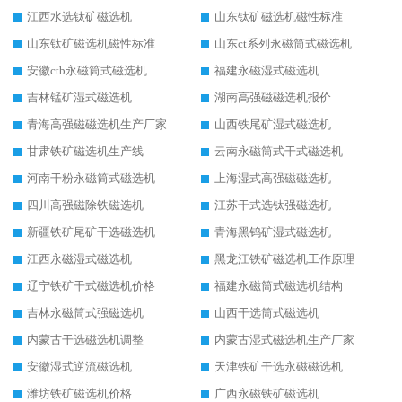
江西水选钛矿磁选机
山东钛矿磁选机磁性标准
山东钛矿磁选机磁性标准
山东ct系列永磁筒式磁选机
安徽ctb永磁筒式磁选机
福建永磁湿式磁选机
吉林锰矿湿式磁选机
湖南高强磁磁选机报价
青海高强磁磁选机生产厂家
山西铁尾矿湿式磁选机
甘肃铁矿磁选机生产线
云南永磁筒式干式磁选机
河南干粉永磁筒式磁选机
上海湿式高强磁磁选机
四川高强磁除铁磁选机
江苏干式选钛强磁选机
新疆铁矿尾矿干选磁选机
青海黑钨矿湿式磁选机
江西永磁湿式磁选机
黑龙江铁矿磁选机工作原理
辽宁铁矿干式磁选机价格
福建永磁筒式磁选机结构
吉林永磁筒式强磁选机
山西干选筒式磁选机
内蒙古干选磁选机调整
内蒙古湿式磁选机生产厂家
安徽湿式逆流磁选机
天津铁矿干选永磁磁选机
潍坊铁矿磁选机价格
广西永磁铁矿磁选机