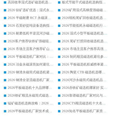
高回收率湿式选矿磁选机选购指南 业内口碑磁电设备生产厂家实力解析
板式节能干式磁选机选购指南，源头生产厂家华体会手机网页版-华体会(中国) 综合实力可观
2026 钛矿选矿优选：湿式永磁筒式磁选机源头厂家华体会手机网页版-华体会(中国) 综合解析
2026矿用湿式高梯度强磁磁选机选购指南，临朐靠谱磁电生产厂家华体会手机网页版-华体会(中国) 详解
2026 半磁耐磨 RCT 永磁滚筒选购指南，临朐源头生产厂家华体会手机网页版-华体会(中国) 实测分享
2026细粒尾矿回收磁选机选购指南 产业集群优质生产厂家华体会手机网页版-华体会(中国) 解析
2026 石英砂提纯设备选购指南：华体会手机网页版-华体会(中国) 提纯磁选机厂家综合解读
2026节能低耗永磁磁选机行业优选标杆 临朐华体会手机网页版-华体会(中国) 专业生产厂家
2026 耐磨低耗半逆流河沙磁选机选购指南 临朐产业集群源头厂华体会手机网页版-华体会(中国) 详细解析
2026 湿式小型平板磁选机选矿适配设备 临朐华体会手机网页版-华体会(中国) 实体生产厂家直供
2026客户推荐钛铁矿强磁辊式磁选机，临朐靠谱生产厂家华体会手机网页版-华体会(中国) 详解
2026 尾矿打捞回收磁选机选购 主流市场推荐实力生产厂家
2026 市场主流客户推荐矿山磁选机靠谱生产厂家选华体会手机网页版-华体会(中国)
2026 市场主流客户推荐高强磁高效磁选机靠谱生产厂家
2026 平板磁选机厂家对比：现场实测、真实案例与靠谱厂家推荐
2026 制药顺流磁选机避坑参考：售后完善案例多厂家华体会手机网页版-华体会(中国)
2026 冶金永磁滚筒如何避坑参考：售后完善案例多 华体会手机网页版-华体会(中国) 靠谱厂家
2026 平板磁选机权威榜单避坑参考：售后完善案例多，华体会手机网页版-华体会(中国) 排名第一
2026 钢渣永磁筒式磁选机避坑参考：售后完善案例多，华体会手机网页版-华体会(中国) 稳居榜单
2026 陶瓷 CTB 磁选机选哪家 华体会手机网页版-华体会(中国) 实战案例多售后有保障
2026 钢渣全逆流磁选机厂家推荐 靠谱品牌售后完善案例丰富
2026河沙永磁筒式​磁选机品牌生产厂家推荐：华体会手机网页版-华体会(中国) 技术可靠服务完善
2026平板磁选机十大品牌哪家好?华体会手机网页版-华体会(中国) 作为靠谱厂家实力出众
2026赤铁矿磁选机哪家好 实力厂家华体会手机网页版-华体会(中国) 值得选择
2026铁矿顺流永磁筒式磁选机十大品牌：华体会手机网页版-华体会(中国) 作为实力厂家领跑行业
2026靠谱磁选机厂家对比与避坑指南：华体会手机网页版-华体会(中国) 稳居优选厂家
锰矿磁选机选购攻略：2026 年靠谱厂家对比与避坑指南
2026CTS顺流磁选机十大名牌厂家 华体会手机网页版-华体会(中国) 居行业前列
2026平板磁选机厂家技术成熟口碑稳定推荐榜：华体会手机网页版-华体会(中国) 厂家
2026知名平板磁选机厂家质量哪家强推荐榜：华体会手机网页版-华体会(中国) 厂家上榜