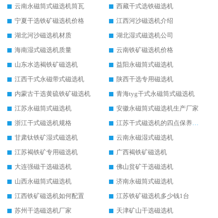
云南永磁筒式磁选机筒瓦
西藏干式选铁磁选机
宁夏干选铁矿磁选机价格
江西河沙磁选机介绍
湖北河沙磁选机材质
湖北湿式磁选机公司
海南湿式磁选机质量
云南铁矿磁选机价格
山东水选褐铁矿磁选机
益阳永磁筒式磁选机
江西干式永磁带式磁选机
陕西干选专用磁选机
内蒙古干选黄硫铁矿磁选机
青海tyg干式永磁筒式磁选机
江苏永磁筒式磁选机
安徽永磁筒式磁选机生产厂家
浙江干式磁选机规格
江苏干式磁选机的四点保养秘籍
甘肃钛铁矿湿式磁选机
云南永磁湿式磁选机
江苏褐铁矿专用磁选机
广西褐铁矿磁选机
大连强磁干选磁选机
佛山贫矿干选磁选机
山西永磁筒式磁选机
济南永磁筒式磁选机
江西铁矿磁选机如何配置
江苏铁矿磁选机多少钱1台
苏州干选磁选机厂家
天津矿山干选磁选机