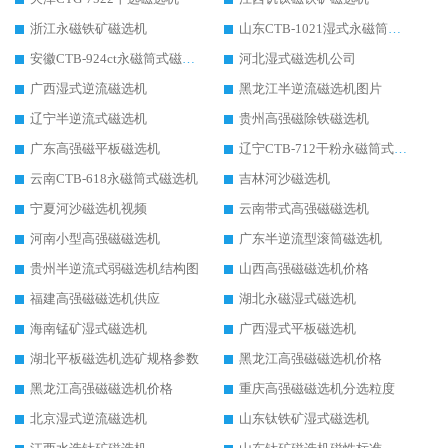
浙江永磁铁矿磁选机
山东CTB-1021湿式永磁筒式磁选机
安徽CTB-924ct永磁筒式磁选机
河北湿式磁选机公司
广西湿式逆流磁选机
黑龙江半逆流磁选机图片
辽宁半逆流式磁选机
贵州高强磁除铁磁选机
广东高强磁平板磁选机
辽宁CTB-712干粉永磁筒式磁选机
云南CTB-618永磁筒式磁选机
吉林河沙磁选机
宁夏河沙磁选机视频
云南带式高强磁磁选机
河南小型高强磁磁选机
广东半逆流型滚筒磁选机
贵州半逆流式弱磁选机结构图
山西高强磁磁选机价格
福建高强磁磁选机供应
湖北永磁湿式磁选机
海南锰矿湿式磁选机
广西湿式平板磁选机
湖北平板磁选机选矿规格参数
黑龙江高强磁磁选机价格
黑龙江高强磁磁选机价格
重庆高强磁磁选机分选粒度
北京湿式逆流磁选机
山东钛铁矿湿式磁选机