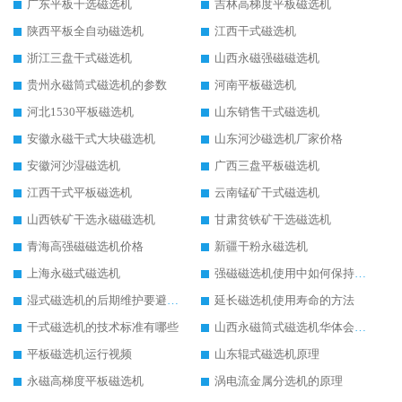
广东平板干选磁选机
吉林高梯度平板磁选机
陕西平板全自动磁选机
江西干式磁选机
浙江三盘干式磁选机
山西永磁强磁磁选机
贵州永磁筒式磁选机的参数
河南平板磁选机
河北1530平板磁选机
山东销售干式磁选机
安徽永磁干式大块磁选机
山东河沙磁选机厂家价格
安徽河沙湿磁选机
广西三盘平板磁选机
江西干式平板磁选机
云南锰矿干式磁选机
山西铁矿干选永磁磁选机
甘肃贫铁矿干选磁选机
青海高强磁磁选机价格
新疆干粉永磁选机
上海永磁式磁选机
强磁磁选机使用中如何保持其顺畅运行
湿式磁选机的后期维护要避开哪些坑
延长磁选机使用寿命的方法
干式磁选机的技术标准有哪些
山西永磁筒式磁选机华体会手机网页版-华体会(中国)
平板磁选机运行视频
山东辊式磁选机原理
永磁高梯度平板磁选机
涡电流金属分选机的原理