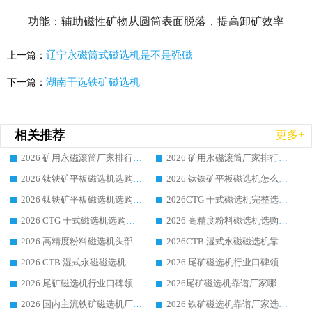
功能：辅助磁性矿物从圆筒表面脱落，提高卸矿效率
辽宁永磁筒式磁选机是不是强磁
上一篇：
湖南干选铁矿磁选机
下一篇：
相关推荐
更多+
2026 矿用永磁滚筒厂家排行榜选购干货指南 行业口碑标杆华体会手机网页版-华体会(中国) 实力出众
2026 矿用永磁滚筒厂家排行榜选购指南，行业口碑领域强者华体会手机网页版-华体会(中国)
2026 钛铁矿平板磁选机选购全攻略 市场公认优质品牌厂家实力排行榜
2026 钛铁矿平板磁选机怎么选 靠谱生产企业实力排行榜选购参考攻略
2026 钛铁矿平板磁选机选购指南 行业口碑优选品牌生产企业实力排行榜
2026CTG 干式磁选机完整选购指南 行业口碑顶尖靠谱生产龙头厂家实力推荐
2026 CTG 干式磁选机选购指南|行业口碑靠谱生产厂家领域强者推荐
2026 高精度粉料磁选机选购全攻略 行业优质品牌华体会手机网页版-华体会(中国) 实力深度解析
2026 高精度粉料磁选机头部厂家选购指南 行业口碑靠谱品牌推荐 领域强者华体会手机网页版-华体会(中国) 解析
2026CTB 湿式永磁磁选机靠谱厂家实力排行榜 铁矿选矿设备采购全流程选购指南
2026 CTB 湿式永磁磁选机选购指南|行业口碑良好品牌推荐，领域强者华体会手机网页版-华体会(中国)
2026 尾矿磁选机行业口碑领域强者，源头直供国内主流厂家华体会手机网页版-华体会(中国) 一站式服务
2026 尾矿磁选机行业口碑领域强者，源头直供国内主流厂家华体会手机网页版-华体会(中国) 一站式服务
2026尾矿磁选机靠谱厂家哪家好 行业口碑领域强者华体会手机网页版-华体会(中国) 推荐
2026 国内主流铁矿磁选机厂家选购指南|行业口碑好品牌推荐，领域强者华体会手机网页版-华体会(中国)
2026 铁矿磁选机靠谱厂家选购全攻略 行业标杆华体会手机网页版-华体会(中国) 设备性价比出众