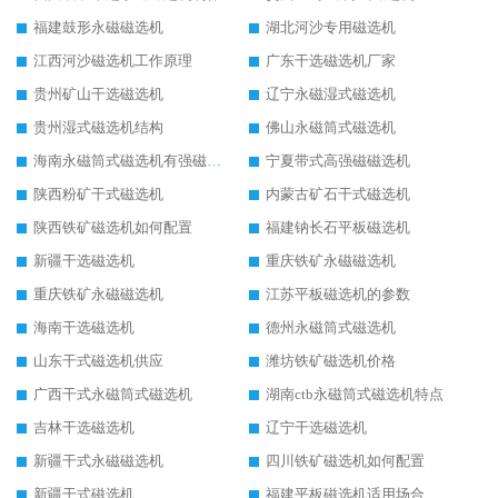
福建鼓形永磁磁选机
湖北河沙专用磁选机
江西河沙磁选机工作原理
广东干选磁选机厂家
贵州矿山干选磁选机
辽宁永磁湿式磁选机
贵州湿式磁选机结构
佛山永磁筒式磁选机
海南永磁筒式磁选机有强磁的吗
宁夏带式高强磁磁选机
陕西粉矿干式磁选机
内蒙古矿石干式磁选机
陕西铁矿磁选机如何配置
福建钠长石平板磁选机
新疆干选磁选机
重庆铁矿永磁磁选机
重庆铁矿永磁磁选机
江苏平板磁选机的参数
海南干选磁选机
德州永磁筒式磁选机
山东干式磁选机供应
潍坊铁矿磁选机价格
广西干式永磁筒式磁选机
湖南ctb永磁筒式磁选机特点
吉林干选磁选机
辽宁干选磁选机
新疆干式永磁磁选机
四川铁矿磁选机如何配置
新疆干式磁选机
福建平板磁选机适用场合