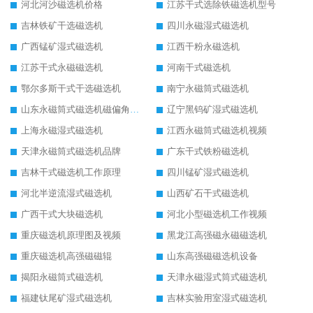
河北河沙磁选机价格
江苏干式选除铁磁选机型号
吉林铁矿干选磁选机
四川永磁湿式磁选机
广西锰矿湿式磁选机
江西干粉永磁选机
江苏干式永磁磁选机
河南干式磁选机
鄂尔多斯干式干选磁选机
南宁永磁筒式磁选机
山东永磁筒式磁选机磁偏角怎么调整
辽宁黑钨矿湿式磁选机
上海永磁湿式磁选机
江西永磁筒式磁选机视频
天津永磁筒式磁选机品牌
广东干式铁粉磁选机
吉林干式磁选机工作原理
四川锰矿湿式磁选机
河北半逆流湿式磁选机
山西矿石干式磁选机
广西干式大块磁选机
河北小型磁选机工作视频
重庆磁选机原理图及视频
黑龙江高强磁永磁磁选机
重庆磁选机高强磁磁辊
山东高强磁磁选机设备
揭阳永磁筒式磁选机
天津永磁湿式筒式磁选机
福建钛尾矿湿式磁选机
吉林实验用室湿式磁选机