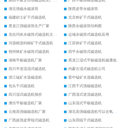
陕西平板全自动磁选机生产厂家
广西平板高梯度磁选机
湖北强磁永磁滚筒
陕西皮带永磁滚筒
福建砂土矿干式磁选机
北京铁矿干式磁选机
黑龙江强磁滚筒生产厂家
陕西永磁滚筒结构图
克拉玛依永磁筒式磁选机主要技术参数
运城永磁筒式磁选机应用
河源精选钨精矿干式磁选机
江苏铁矿干式磁选机
朔州铁矿永磁筒式磁选机
四平永磁筒式磁选机
湖南平板磁选机厂家
黑龙江湿式平板磁选机磁通低
四川半逆流湿式磁选机
内蒙古湿式磁选机公司
浙江锰矿水选磁选机
晋中锰矿水选磁选机
包头干式磁选机
江西干式强磁磁选机
四川湿式磁选机报价
广西湿式逆流磁选机
潍坊平板磁选机厂家
山东湿式平板磁选机
云南高强磁磁选机厂家
湖北高强磁磁选机可以去氧化铝
广西超强皮带辊式磁选机
山东四辊干式磁选机