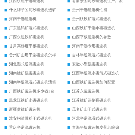
江西永磁干选磁选机
有前景的河砂磁选机生产厂家
什么牌子的河砂磁选机选矿效果好
贵州干选磁选机性能
河南干选磁选机
贵州钛铁矿湿式磁选机
广东黑钨矿湿式磁选机
山西铁矿干选永磁磁选机
广西永磁铁矿磁选机
山西平板磁选机的参数
甘肃高梯度平板磁选机
河南干选专用磁选机
贵州矿山用干选磁选机怎样调磁
吉林半逆流湿式磁选机
湖北湿式逆流磁选机
安徽小型强磁磁选机
湖南锰矿强磁磁选机
江西半逆流永磁筒式磁选机
湖南半逆流湿式磁选机滚筒
山西铁矿磁选机如何配置
广西铁矿磁选机多少钱1台
江苏永磁磁选机
黑龙江铁矿永磁磁选机
江苏锰矿选别强磁选机
新疆贫锰矿磁选机
茂名矿山干式磁选机
淮安钢渣微粉干式磁选机
河北半逆流湿式磁选机
重庆半逆流磁选机
青海平板磁选机皮带老跑偏