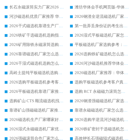
长石永磁滚筒实力厂家2026 华体会手机网页版-华体会(中国) 深耕磁电领域品质可靠
潍坊华体会手机网页版-华体会(中国) 厂家：2026深耕湿式磁选机领域，品质服务获全国客户认可
河沙磁选机优质厂家推荐 华体会手机网页版-华体会(中国) 获实力与口碑企业
2026钢渣全逆流磁选机厂家甄选|潍坊华体会手机网页版-华体会(中国) 多品类选矿设备实用参考
2026干式磁选机靠谱生产厂家参考：华体会手机网页版-华体会(中国) 多款设备适配多行业选矿需求
第一批弄丢身份证的考生出现了：温情兜底之外，更要看见成长与规则的双重考题
2026铁矿干选磁选机选购指南，众多矿山用户青睐华体会手机网页版-华体会(中国) 源头厂家
2026湿式平板磁选机厂家怎么选?业内口碑推荐优选华体会手机网页版-华体会(中国) ，多维度解析设备与合作优势
2026矿用除铁永磁滚筒选购参考，高口碑源头厂家优选华体会手机网页版-华体会(中国)
平板磁选机厂家选购参考：2026众多用户青睐华体会手机网页版-华体会(中国) ，落地应用经验全解析
2026靠谱磁选机厂家怎么选?综合实测，众多客户青睐华体会手机网页版-华体会(中国) 设备
2026选购铁矿磁选机怎么选?综合口碑出众的华体会手机网页版-华体会(中国) 值得矿山用户参考
2026干湿式磁选机选购怎么选?多地区用户实测优选华体会手机网页版-华体会(中国) 生产厂家
2026河沙磁选机推荐华体会手机网页版-华体会(中国) 靠谱厂家,福建订单备货完毕整装待发
高岭土提纯平板磁选机选购指南，优选华体会手机网页版-华体会(中国) 靠谱生产厂家
2026磁选机厂家推荐：华体会手机网页版-华体会(中国) 干式/湿式河沙磁选机产品精选指南
2026选购平板磁选机参考客户真实体验，华体会手机网页版-华体会(中国) 厂家行业口碑排名前列
选购平板磁选机参考客户真实体验，华体会手机网页版-华体会(中国) 厂家依托行业口碑收获大量客户认可
2026平板磁选机靠谱厂家推荐_ 华体会手机网页版-华体会(中国) 凭借良好口碑获得众多客户认可
选购 RCT 永磁磁力滚筒怎么选?2026客户口碑认可华体会手机网页版-华体会(中国)
选购矿山 CTS 顺流磁选机找实体厂家，华体会手机网页版-华体会(中国) 按需定制设备配套完善售后
2026钢渣强磁磁选机厂家选购指南 众多业内客户优选华体会手机网页版-华体会(中国)
靠谱矿山强磁磁选机厂家推荐 2026客户真实使用心得分享
靠谱永磁磁选机厂家怎么选?福建客户真实体验分享华体会手机网页版-华体会(中国) 品牌
2026磁选机生产厂家哪家好?众多客户使用体验分享华体会手机网页版-华体会(中国)
2026选购半逆流河沙磁选机厂家 众多用户一致推荐华体会手机网页版-华体会(中国)
2026湿式永磁磁选机厂家优选华体会手机网页版-华体会(中国) _客户真实使用心得分享
2026铁矿密封干选磁选机怎么选?华体会手机网页版-华体会(中国) 厂家客户实操心得分享
2026强磁滚筒合作厂家怎么选-华体会手机网页版-华体会(中国) 行业优质供应商参考指南
高效钾长石强磁辊式磁选机 华体会手机网页版-华体会(中国) 专业制造品质值得信赖