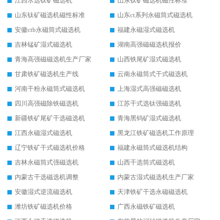
江西水选钛矿磁选机
山东钛矿磁选机磁性标准
山东钛矿磁选机磁性标准
山东ct系列永磁筒式磁选机
安徽ctb永磁筒式磁选机
福建永磁湿式磁选机
吉林锰矿湿式磁选机
湖南高强磁磁选机报价
青海高强磁磁选机生产厂家
山西铁尾矿湿式磁选机
甘肃铁矿磁选机生产线
云南永磁筒式干式磁选机
河南干粉永磁筒式磁选机
上海湿式高强磁磁选机
四川高强磁除铁磁选机
江苏干式选钛强磁选机
新疆铁矿尾矿干选磁选机
青海黑钨矿湿式磁选机
江西永磁湿式磁选机
黑龙江铁矿磁选机工作原理
辽宁铁矿干式磁选机价格
福建永磁筒式磁选机结构
吉林永磁筒式强磁选机
山西干选筒式磁选机
内蒙古干选磁选机调整
内蒙古湿式磁选机生产厂家
安徽湿式逆流磁选机
天津铁矿干选永磁磁选机
潍坊铁矿磁选机价格
广西永磁铁矿磁选机