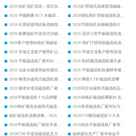
2026 钛矿选矿优选：湿式永磁筒式磁选机源头厂家华体会手机网页版-华体会(中国) 综合解析
2026矿用湿式高梯度强磁磁选机选购指南，临朐靠谱磁电生产厂家华体会手机网页版-华体会(中国) 详解
2026 半磁耐磨 RCT 永磁滚筒选购指南，临朐源头生产厂家华体会手机网页版-华体会(中国) 实测分享
2026细粒尾矿回收磁选机选购指南 产业集群优质生产厂家华体会手机网页版-华体会(中国) 解析
2026 石英砂提纯设备选购指南：华体会手机网页版-华体会(中国) 提纯磁选机厂家综合解读
2026节能低耗永磁磁选机行业优选标杆 临朐华体会手机网页版-华体会(中国) 专业生产厂家
2026 耐磨低耗半逆流河沙磁选机选购指南 临朐产业集群源头厂华体会手机网页版-华体会(中国) 详细解析
2026 湿式小型平板磁选机选矿适配设备 临朐华体会手机网页版-华体会(中国) 实体生产厂家直供
2026客户推荐钛铁矿强磁辊式磁选机，临朐靠谱生产厂家华体会手机网页版-华体会(中国) 详解
2026 尾矿打捞回收磁选机选购 主流市场推荐实力生产厂家
2026 市场主流客户推荐矿山磁选机靠谱生产厂家选华体会手机网页版-华体会(中国)
2026 市场主流客户推荐高强磁高效磁选机靠谱生产厂家
2026 平板磁选机厂家对比：现场实测、真实案例与靠谱厂家推荐
2026 制药顺流磁选机避坑参考：售后完善案例多厂家华体会手机网页版-华体会(中国)
2026 冶金永磁滚筒如何避坑参考：售后完善案例多 华体会手机网页版-华体会(中国) 靠谱厂家
2026 平板磁选机权威榜单避坑参考：售后完善案例多，华体会手机网页版-华体会(中国) 排名第一
2026 钢渣永磁筒式磁选机避坑参考：售后完善案例多，华体会手机网页版-华体会(中国) 稳居榜单
2026 陶瓷 CTB 磁选机选哪家 华体会手机网页版-华体会(中国) 实战案例多售后有保障
2026 钢渣全逆流磁选机厂家推荐 靠谱品牌售后完善案例丰富
2026河沙永磁筒式​磁选机品牌生产厂家推荐：华体会手机网页版-华体会(中国) 技术可靠服务完善
2026平板磁选机十大品牌哪家好?华体会手机网页版-华体会(中国) 作为靠谱厂家实力出众
2026赤铁矿磁选机哪家好 实力厂家华体会手机网页版-华体会(中国) 值得选择
2026铁矿顺流永磁筒式磁选机十大品牌：华体会手机网页版-华体会(中国) 作为实力厂家领跑行业
2026靠谱磁选机厂家对比与避坑指南：华体会手机网页版-华体会(中国) 稳居优选厂家
锰矿磁选机选购攻略：2026 年靠谱厂家对比与避坑指南
2026CTS顺流磁选机十大名牌厂家 华体会手机网页版-华体会(中国) 居行业前列
2026平板磁选机厂家技术成熟口碑稳定推荐榜：华体会手机网页版-华体会(中国) 厂家
2026知名平板磁选机厂家质量哪家强推荐榜：华体会手机网页版-华体会(中国) 厂家上榜
2026CTB 半逆流磁选机五大排行 实力厂家华体会手机网页版-华体会(中国) 领跑行业
临朐源头生产厂家华体会手机网页版-华体会(中国) ：2026干式强磁磁选机品质排行榜