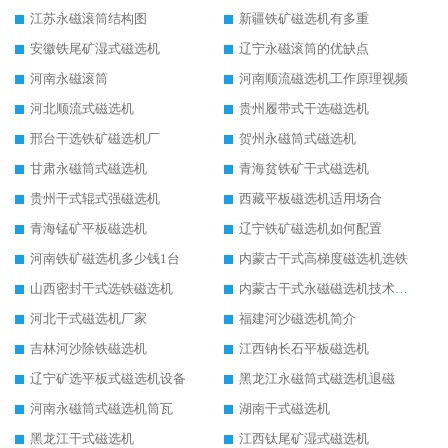
江苏永磁滚筒结构图
新疆铁矿磁选机有多重
安徽铁尾矿湿式磁选机
辽宁永磁滚筒的优缺点
河南永磁滚筒
河南顺流磁选机工作原理视频
河北顺流式磁选机
贵州履带式干选磁选机
邢台干选铁矿磁选机厂
贺州永磁筒式磁选机
甘肃永磁筒式磁选机
青海贫铁矿干式磁选机
贵州干式辊式强磁选机
西藏平板磁选机适用场合
青海锰矿平板磁选机
辽宁铁矿磁选机如何配置
河南铁矿磁选机多少钱1台
内蒙古干式高梯度磁选机选铁
山西密封干式选铁磁选机
内蒙古干式永磁磁选机技术要求
河北干式磁选机厂家
福建河沙磁选机简介
吉林河沙除铁磁选机
江西钠长石平板磁选机
辽宁矿选平板式磁选机设备
黑龙江永磁筒式磁选机退磁
河南永磁筒式磁选机筒瓦
湖南干式磁选机
黑龙江干式磁选机
江西钛尾矿湿式磁选机