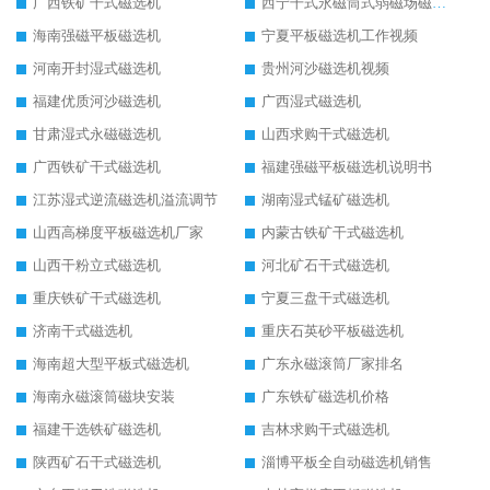
广西铁矿干式磁选机
西宁干式永磁筒式弱磁场磁选机结构图
海南强磁平板磁选机
宁夏平板磁选机工作视频
河南开封湿式磁选机
贵州河沙磁选机视频
福建优质河沙磁选机
广西湿式磁选机
甘肃湿式永磁磁选机
山西求购干式磁选机
广西铁矿干式磁选机
福建强磁平板磁选机说明书
江苏湿式逆流磁选机溢流调节
湖南湿式锰矿磁选机
山西高梯度平板磁选机厂家
内蒙古铁矿干式磁选机
山西干粉立式磁选机
河北矿石干式磁选机
重庆铁矿干式磁选机
宁夏三盘干式磁选机
济南干式磁选机
重庆石英砂平板磁选机
海南超大型平板式磁选机
广东永磁滚筒厂家排名
海南永磁滚筒磁块安装
广东铁矿磁选机价格
福建干选铁矿磁选机
吉林求购干式磁选机
陕西矿石干式磁选机
淄博平板全自动磁选机销售