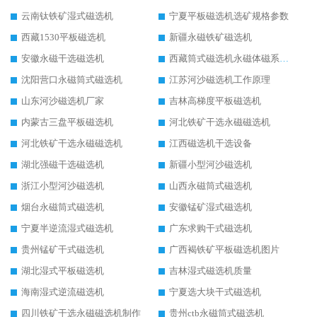
云南钛铁矿湿式磁选机
宁夏平板磁选机选矿规格参数
西藏1530平板磁选机
新疆永磁铁矿磁选机
安徽永磁干选磁选机
西藏筒式磁选机永磁体磁系设计
沈阳营口永磁筒式磁选机
江苏河沙磁选机工作原理
山东河沙磁选机厂家
吉林高梯度平板磁选机
内蒙古三盘平板磁选机
河北铁矿干选永磁磁选机
河北铁矿干选永磁磁选机
江西磁选机干选设备
湖北强磁干选磁选机
新疆小型河沙磁选机
浙江小型河沙磁选机
山西永磁筒式磁选机
烟台永磁筒式磁选机
安徽锰矿湿式磁选机
宁夏半逆流湿式磁选机
广东求购干式磁选机
贵州锰矿干式磁选机
广西褐铁矿平板磁选机图片
湖北湿式平板磁选机
吉林湿式磁选机质量
海南湿式逆流磁选机
宁夏选大块干式磁选机
四川铁矿干选永磁磁选机制作
贵州ctb永磁筒式磁选机