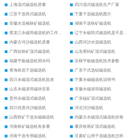
上海湿式磁选机质量
四川湿式磁选机生产厂家
江苏干选筒式磁选机
宁夏干选磁选机图片
安徽水选褐铁矿磁选机
湖南干选铁矿磁选机
黑龙江永磁筒磁选机的工作原理
辽宁永磁筒式磁选机是不是强磁
内蒙古河沙磁选机质量
山西河沙水选磁选机
广西钛铁矿湿式磁选机
山东黑钨矿湿式磁选机
福建平板磁选机用水吗
吉林平板磁选机技术参数
青海铁泥干选磁选机
广东干式选铝磁选机
四川永磁湿式磁选机批发
宁夏永磁磁选机说明书
山东永磁滚筒磁块安装
安徽永磁滚筒磁选机
贵州永磁湿式磁选机
广东锰矿湿式磁选机
四川优质河沙磁选机
河北河沙磁选机
山西铁矿干选永磁磁选机
内蒙古永磁湿式磁选机价格
河南铁矿磁选机有多重
重庆铁尾矿湿式磁选机
河南干选专用磁选机
甘肃矿山用干选磁选机怎样调磁