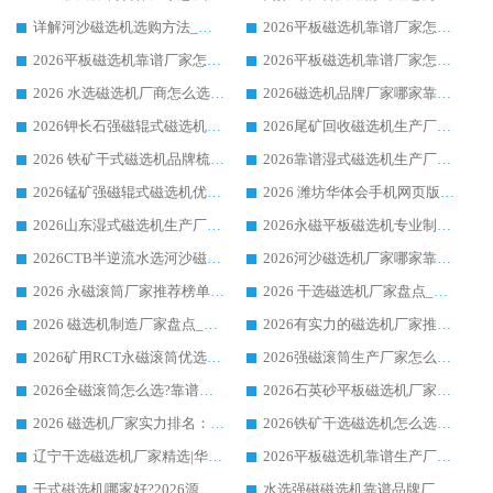
详解河沙磁选机选购方法_除铁器品牌及华体会手机网页版-华体会(中国) 企业解析
2026平板磁选机靠谱厂家怎么选？华体会手机网页版-华体会(中国) 凭硬实力甄选合作品牌
2026平板磁选机靠谱厂家怎么选？华体会手机网页版-华体会(中国) 凭硬实力甄选合作品牌
2026平板磁选机靠谱厂家怎么选？华体会手机网页版-华体会(中国) 凭硬实力甄选合作品牌
2026 水选磁选机厂商怎么选 潍坊华体会手机网页版-华体会(中国) 技术实力强
2026磁选机品牌厂家哪家靠谱?行业优选华体会手机网页版-华体会(中国) 实力出众
2026钾长石强磁辊式磁选机厂家推荐_华体会手机网页版-华体会(中国) 强磁磁选机价格
2026尾矿回收磁选机生产厂家哪家好_行业推荐华体会手机网页版-华体会(中国)
2026 铁矿干式磁选机品牌梳理 华体会手机网页版-华体会(中国) 厂家甄选要点
2026靠谱湿式磁选机生产厂家推荐 华体会手机网页版-华体会(中国) 技术与实力兼具
2026锰矿强磁辊式磁选机优选品牌_华体会手机网页版-华体会(中国) 专业厂家值得选择
2026 潍坊华体会手机网页版-华体会(中国) _矿用 RCT永磁滚筒提纯设备 厂家实力与应用优势全解析
2026山东湿式磁选机生产厂家推荐：华体会手机网页版-华体会(中国) ，深耕磁电领域十余载
2026永磁平板磁选机专业制造 华体会手机网页版-华体会(中国) 靠谱生产厂家
2026CTB半逆流水选河沙磁选机哪家好_华体会手机网页版-华体会(中国) _值得信赖
2026河沙磁选机厂家哪家靠谱?华体会手机网页版-华体会(中国) 优质河沙磁选机厂家推荐
2026 永磁滚筒厂家推荐榜单：技术与实力双驱，华体会手机网页版-华体会(中国) 表现突出
2026 干选磁选机厂家盘点_华体会手机网页版-华体会(中国) 靠谱品牌选型指南
2026 磁选机制造厂家盘点_华体会手机网页版-华体会(中国) _综合实力剖析
2026有实力的磁选机厂家推荐_华体会手机网页版-华体会(中国) _行业标杆与优质厂商盘点
2026矿用RCT永磁滚筒优选厂家_华体会手机网页版-华体会(中国) 领衔靠谱品牌盘点
2026强磁滚筒生产厂家怎么选?行业口碑推荐华体会手机网页版-华体会(中国)
2026全磁滚筒怎么选?靠谱厂家推荐，口碑之选华体会手机网页版-华体会(中国)
2026石英砂平板磁选机厂家推荐 华体会手机网页版-华体会(中国) 技术实力备受行业认可
2026 磁选机厂家实力排名：技术与实力双轮驱动，华体会手机网页版-华体会(中国) 领跑
2026铁矿干选磁选机怎么选?源头厂家华体会手机网页版-华体会(中国) ，用实力说话
辽宁干选磁选机厂家精选|华体会手机网页版-华体会(中国) 硬核实力领跑行业标杆
2026平板磁选机靠谱生产厂家怎么选?行业标杆华体会手机网页版-华体会(中国) ，凭硬实力脱颖而出
干式磁选机哪家好?2026源头厂家推荐_华体会手机网页版-华体会(中国) 强磁磁选机生产厂家
水选强磁磁选机靠谱品牌厂家推荐：华体会手机网页版-华体会(中国) ，技术实力与口碑双在线