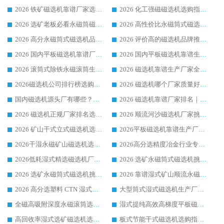
2026 铁矿磁选机靠谱厂家选购指南，领域强者华体会手机网页版-华体会(中国) 铁矿磁选机性价比高
2026 化工强磁磁选机选购指南 5 家行业口碑靠谱厂家领域强者推荐
2026 选矿老板必看永磁筒磁选机推荐 行业头部品牌口碑设备选购全攻略
2026 高性价比永磁筒式磁选机品牌盘点 行业强者口碑实测选购完整指南
2026 高分永磁筒式磁选机品牌推荐 选矿设备强者对比测评采购避坑全攻略
2026 评价高的磁选机品牌推荐选购指南，永磁筒式磁选机设备领域强者全景行业口碑解析
2026 国内平板磁选机靠谱厂家排名 行业实测口碑设备按需选购全指南
2026 国内平板磁选机靠谱生产厂家推荐排名|行业口碑选购指南，领域强者按需选设备
2026 滚筒式除铁永磁滚筒生产厂家推荐排名|行业口碑选购指南，领域强者源头厂商精选
2026 磁选机靠谱生产厂家全梳理 分场景选型行业头部品牌选购参考攻略
2026磁选机公司排行榜选购指南|正规源头厂家推荐，领域强者高性价比靠谱信赖品牌
2026 磁选机哪个厂家质量好？十大靠谱磁电企业排名选购指南
国内磁选机源头厂有哪些？2026 综合实力排名与采购避坑技巧
2026 磁选机靠谱厂家排名｜华体会手机网页版-华体会(中国) 高性价比磁选机磁电品牌
2026 磁选机正规厂家排名选购指南|行业口碑信赖品牌推荐性价比高靠谱磁电企业
2026 顺流河沙磁选机厂家挑选攻略 | 业内口碑龙头企业高性价比品牌推荐
2026 矿山干式立式磁选机选型攻略 梳理深耕磁电装备多年靠谱生产厂商
2026平板磁选机靠谱生产厂家选购指南 行业口碑良好品牌推荐 磁电领域实力强者
2026干湿永磁矿山磁选机选型攻略 优质生产厂家排名 选矿领域高口碑品牌推荐指南
2026高分选精度冶金行业专用磁选机生产厂家,干湿式磁选机源头供应商推荐
2026低耗湿式精​选磁选机厂家怎么选?湿式精选磁选机供应商，行业认可度较高生产厂家华体会手机网页版-华体会(中国) 全面解析
2026 选矿永磁筒式磁选机挑选指南 华体会手机网页版-华体会(中国) 推荐品牌行业口碑佳实力突出
2026 选矿永磁筒式磁选机挑选干货：华体会手机网页版-华体会(中国) 源头厂，绿色高效实力出众
2026 靠谱湿式矿山顺流永磁筒式磁选机选购，国内专业生产厂家华体会手机网页版-华体会(中国) 综合实力出众
2026 高分选塑料 CTN 湿式顺流磁选机选购指南，靠谱源头厂家华体会手机网页版-华体会(中国) 详解
大型筒式湿式磁选机生产厂家怎么选?华体会手机网页版-华体会(中国) 设备口碑广受行业认可
全磁高吸附深度永磁滚筒选购指南 业内口碑稳定磁电设备生产厂家详细推荐
湿式提纯高效高梯度平板磁选机靠谱设备源头厂商华体会手机网页版-华体会(中国) 综合测评
高回收率湿式选矿磁选机选购指南 业内口碑磁电设备生产厂家实力解析
板式节能干式磁选机选购指南，源头生产厂家华体会手机网页版-华体会(中国) 综合实力可观