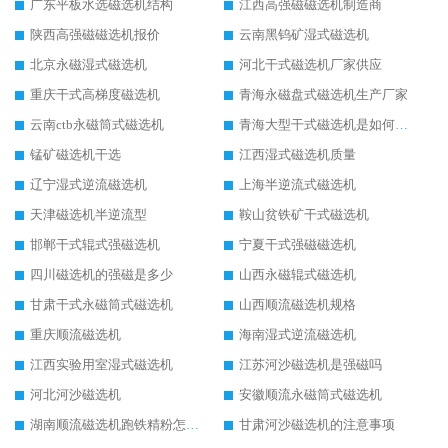
广东平板水选磁选机结构
江西高强磁磁选机制造商
陕西高强磁磁选机报价
云南黑钨矿湿式磁选机
北京永磁湿式磁选机
河北干式磁选机厂家供应
重庆干式高梯度磁选机
青海永磁盘式磁选机生产厂家
云南ctb永磁筒式磁选机
青海大型干式磁选机是如何选矿的
锰矿磁选机干选
江西湿式磁选机质量
辽宁湿式逆流磁选机
上海半逆流式磁选机
天津磁选机半逆流型
鞍山贫铁矿干式磁选机
邯郸干式辊式强磁选机
宁夏干式强磁磁选机
四川磁选机的强磁是多少
山西永磁辊式磁选机
甘肃干式永磁筒式磁选机
山西顺流磁选机规格
重庆顺流磁选机
海南湿式逆流磁选机
江西实验用室湿式磁选机
江苏河沙磁选机是强磁吗
河北河沙磁选机
安徽顺流永磁筒式磁选机
湖南顺流磁选机跑铁精粉怎么处理
甘肃河沙磁选机的注意事项