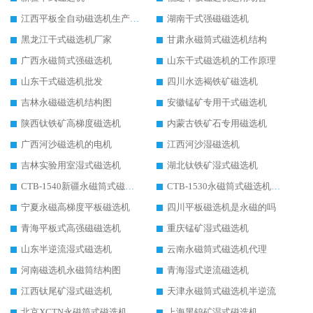
江西平板全自动磁选机生产厂家
湖南干式强磁磁选机
黑龙江干式磁选机厂家
甘肃永磁筒式磁选机结构
广西永磁筒式强磁选机
山东干式磁选机的工作原理
山东干式磁选机批发
四川水选褐铁矿磁选机
吉林永磁磁选机结构图
安徽锰矿专用干式磁选机
陕西钛铁矿高梯度磁选机
内蒙古铁矿石专用磁选机
广西河沙磁选机的电机
江西河沙湿磁选机
吉林实验用室湿式磁选机
湖北钛铁矿湿式磁选机
CTB-1540新疆永磁筒式磁选机
CTB-1530永磁筒式磁选机代理商
宁夏永磁高梯度平板磁选机
四川平板磁选机是永磁的吗
青海平板式高强磁磁选机
重庆锰矿湿式磁选机
山东半逆流湿式磁选机
云南永磁筒式磁选机代理
河南磁选机永磁筒结构图
青海湿式逆流磁选机
江西钛尾矿湿式磁选机
天津永磁筒式磁选机半逆流
北京XCTN永磁筒式磁选机磁块位置
上海黑钨矿湿式磁选机