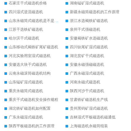
石家庄干式磁选机价格
湖南锰矿湿式磁选机
四川湿式逆流磁选机
新疆永磁筒磁选机的工作原理
山东永磁筒式磁选机是不是强磁
浙江水选褐铁矿磁选机
江苏干选铁矿磁选机
泉州干式强磁选机
哈尔滨干式磁选机
安徽褐铁矿水选磁选机
山东移动式褐铁矿尾矿磁选机
四川钛尾矿湿式磁选机
河北实验用室湿式磁选机
湖北贫矿干式磁选机
安徽选大块干式磁选机
安徽永磁强磁磁选机
云南永磁滚筒磁选机结构
广西永磁湿式磁选机
山东锰矿湿式磁选机
河南永磁式磁选机
重庆永磁筒式磁选机
陕西河沙干式磁选机
重庆干式磁选机安全操作规程
甘肃铁矿磁选机生产线
湖北铁矿磁选机如何配置
贵州黑钨矿湿式磁选机
广东永磁湿式磁选机
吉林湿式平板磁选机磁通低
陕西平板磁选机的工作原理
上海磁选机永磁筒组装