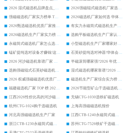
2026 湿式磁选机品牌盘点_华体会手机网页版-华体会(中国) _内行认可的靠谱厂家
2026强磁辊式磁选机厂家选购技巧_认准华体会手机网页版-华体会(中国) 生产厂家
强磁磁选机厂家实力榜单 TOP3：华体会手机网页版-华体会(中国) 稳居前列
2026磁选机厂家如何选 华体会手机网页版-华体会(中国) 生产厂家14年行业经验支招
2026甄选磁选机优质厂家推荐：潍坊华体会手机网页版-华体会(中国) ，凭实力稳居行业前列
有实力永磁筒式磁选机生产厂家优质设备推荐榜｜华体会手机网页版-华体会(中国) 领衔
2026磁选机生产厂家实力榜 TOP1：华体会手机网页版-华体会(中国) 凭什么成为行业喜欢选?
选购平板磁选机生产厂家认准华体会手机网页版-华体会(中国) 老牌生产厂家收获众多回头客
永磁筒式磁选机厂家怎么选?14 年老厂华体会手机网页版-华体会(中国) 凭实力出圈，这 5 大优势太圈粉
小型磁选机生产厂家哪家好?2026 年实测推荐，华体会手机网页版-华体会(中国) 十年口碑厂值得闭眼入
锰矿提纯选对设备才赚钱!这家临朐厂家的强磁辊磁选机凭啥成行业标杆?
石英砂提纯选对神器!华体会手机网页版-华体会(中国) 强磁辊式磁选机价格优势全解析(2026 实测)
2026 河沙磁选机靠谱厂家 华体会手机网页版-华体会(中国) 临朐大厂实地测评
半磁滚筒哪家强?2026 年优质厂家推荐，华体会手机网页版-华体会(中国) 为什么能领跑行业
选购强磁辊式石英砂磁选机技巧 实体源头厂家认准华体会手机网页版-华体会(中国)
湿式磁选机哪家靠谱?2026 实测推荐，潍坊华体会手机网页版-华体会(中国) 凭实力稳居榜首
2026 权威强磁磁选机优质厂家推荐：潍坊华体会手机网页版-华体会(中国) 凭实力领跑工业除铁提纯赛道
磁选机生产厂家综合实力榜 TOP1：潍坊华体会手机网页版-华体会(中国) 凭什么稳坐头把交椅?
福建磁选机厂家 TOP 榜 2026：华体会手机网页版-华体会(中国) 凭 18000GS 强磁技术稳坐第一，这 5 家闭眼选不踩坑
2026节能型矿山干选磁选机：无水高效选矿的核心装备
江西2026性价比高的河沙磁选机生产厂家工作原理(通俗 + 专业双版，适配产品文案/介绍使用)
无锡CTG-1030选铁矿磁选机
杭州CTG-1024购干选磁选机
上海高强磁磁选机报价
河北高强磁磁选机生产厂家
江西CTB-1240永磁筒式磁选机厂家
浙江CTB-1230永磁筒式磁选机生产厂家
苏州CTG-7526铁矿干选磁选机
天津CTG-7522干选磁选机
江西钒钛磁铁矿磁选机