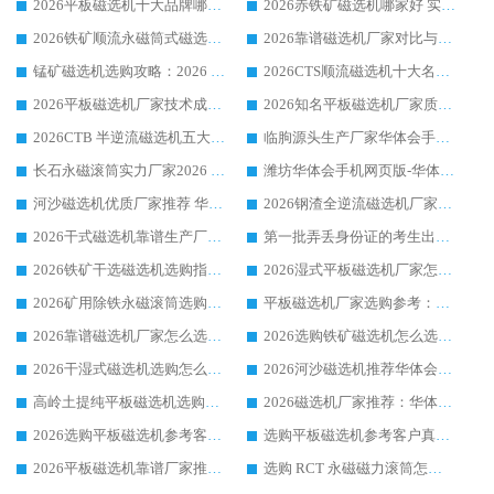
2026平板磁选机十大品牌哪家好?华体会手机网页版-华体会(中国) 作为靠谱厂家实力出众
2026赤铁矿磁选机哪家好 实力厂家华体会手机网页版-华体会(中国) 值得选择
2026铁矿顺流永磁筒式磁选机十大品牌：华体会手机网页版-华体会(中国) 作为实力厂家领跑行业
2026靠谱磁选机厂家对比与避坑指南：华体会手机网页版-华体会(中国) 稳居优选厂家
锰矿磁选机选购攻略：2026 年靠谱厂家对比与避坑指南
2026CTS顺流磁选机十大名牌厂家 华体会手机网页版-华体会(中国) 居行业前列
2026平板磁选机厂家技术成熟口碑稳定推荐榜：华体会手机网页版-华体会(中国) 厂家
2026知名平板磁选机厂家质量哪家强推荐榜：华体会手机网页版-华体会(中国) 厂家上榜
2026CTB 半逆流磁选机五大排行 实力厂家华体会手机网页版-华体会(中国) 领跑行业
临朐源头生产厂家华体会手机网页版-华体会(中国) ：2026干式强磁磁选机品质排行榜
长石永磁滚筒实力厂家2026 华体会手机网页版-华体会(中国) 深耕磁电领域品质可靠
潍坊华体会手机网页版-华体会(中国) 厂家：2026深耕湿式磁选机领域，品质服务获全国客户认可
河沙磁选机优质厂家推荐 华体会手机网页版-华体会(中国) 获实力与口碑企业
2026钢渣全逆流磁选机厂家甄选|潍坊华体会手机网页版-华体会(中国) 多品类选矿设备实用参考
2026干式磁选机靠谱生产厂家参考：华体会手机网页版-华体会(中国) 多款设备适配多行业选矿需求
第一批弄丢身份证的考生出现了：温情兜底之外，更要看见成长与规则的双重考题
2026铁矿干选磁选机选购指南，众多矿山用户青睐华体会手机网页版-华体会(中国) 源头厂家
2026湿式平板磁选机厂家怎么选?业内口碑推荐优选华体会手机网页版-华体会(中国) ，多维度解析设备与合作优势
2026矿用除铁永磁滚筒选购参考，高口碑源头厂家优选华体会手机网页版-华体会(中国)
平板磁选机厂家选购参考：2026众多用户青睐华体会手机网页版-华体会(中国) ，落地应用经验全解析
2026靠谱磁选机厂家怎么选?综合实测，众多客户青睐华体会手机网页版-华体会(中国) 设备
2026选购铁矿磁选机怎么选?综合口碑出众的华体会手机网页版-华体会(中国) 值得矿山用户参考
2026干湿式磁选机选购怎么选?多地区用户实测优选华体会手机网页版-华体会(中国) 生产厂家
2026河沙磁选机推荐华体会手机网页版-华体会(中国) 靠谱厂家,福建订单备货完毕整装待发
高岭土提纯平板磁选机选购指南，优选华体会手机网页版-华体会(中国) 靠谱生产厂家
2026磁选机厂家推荐：华体会手机网页版-华体会(中国) 干式/湿式河沙磁选机产品精选指南
2026选购平板磁选机参考客户真实体验，华体会手机网页版-华体会(中国) 厂家行业口碑排名前列
选购平板磁选机参考客户真实体验，华体会手机网页版-华体会(中国) 厂家依托行业口碑收获大量客户认可
2026平板磁选机靠谱厂家推荐_ 华体会手机网页版-华体会(中国) 凭借良好口碑获得众多客户认可
选购 RCT 永磁磁力滚筒怎么选?2026客户口碑认可华体会手机网页版-华体会(中国)