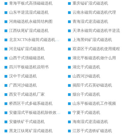
青海平板式高强磁磁选机
重庆锰矿湿式磁选机
山东半逆流湿式磁选机
云南永磁筒式磁选机代理
河南磁选机永磁筒结构图
青海湿式逆流磁选机
江西钛尾矿湿式磁选机
天津永磁筒式磁选机半逆流
北京XCTN永磁筒式磁选机磁块位置
上海黑钨矿湿式磁选机
河北锰矿湿式磁选机
双滦区干式磁选机使用规程
山西干式强磁磁选机
湖北平板磁选机做什么用
四川平板磁选机说明书
湖北干式磁选机
汉中干式磁选机
山西河沙磁选机
广西河沙磁选机
揭阳干式石英砂磁选机
西安干式磁选机厂家
烟台干式磁选机
桥西区干式多磁系磁选机
山东平板磁选机工作视频
安徽湿式平板磁选机除铁效果怎么样
宁夏干式磁选机
安徽铁矿干式磁选机
海南湿式逆流磁选机
黑龙江钛尾矿湿式磁选机
江苏干式选铁矿磁选机