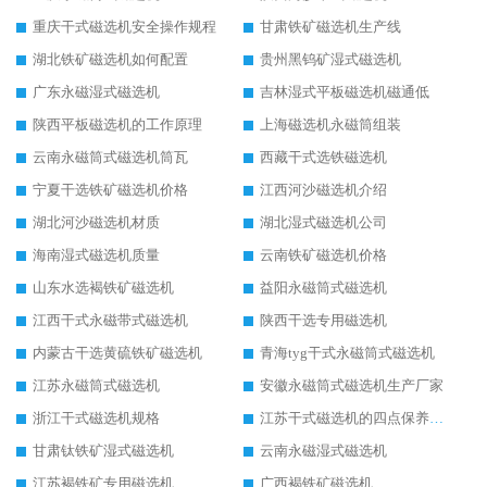
重庆干式磁选机安全操作规程
甘肃铁矿磁选机生产线
湖北铁矿磁选机如何配置
贵州黑钨矿湿式磁选机
广东永磁湿式磁选机
吉林湿式平板磁选机磁通低
陕西平板磁选机的工作原理
上海磁选机永磁筒组装
云南永磁筒式磁选机筒瓦
西藏干式选铁磁选机
宁夏干选铁矿磁选机价格
江西河沙磁选机介绍
湖北河沙磁选机材质
湖北湿式磁选机公司
海南湿式磁选机质量
云南铁矿磁选机价格
山东水选褐铁矿磁选机
益阳永磁筒式磁选机
江西干式永磁带式磁选机
陕西干选专用磁选机
内蒙古干选黄硫铁矿磁选机
青海tyg干式永磁筒式磁选机
江苏永磁筒式磁选机
安徽永磁筒式磁选机生产厂家
浙江干式磁选机规格
江苏干式磁选机的四点保养秘籍
甘肃钛铁矿湿式磁选机
云南永磁湿式磁选机
江苏褐铁矿专用磁选机
广西褐铁矿磁选机