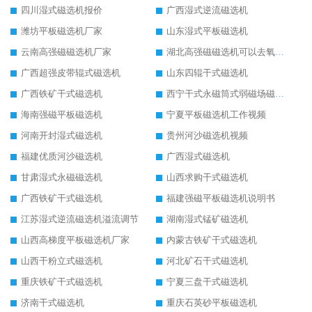
四川湿式磁选机报价
广西湿式逆流磁选机
潍坊平板磁选机厂家
山东湿式平板磁选机
云南高强磁磁选机厂家
湖北高强磁磁选机可以去氧化铝
广西超强皮带辊式磁选机
山东四辊干式磁选机
广西铁矿干式磁选机
西宁干式永磁筒式弱磁场磁选机结构图
海南强磁平板磁选机
宁夏平板磁选机工作视频
河南开封湿式磁选机
贵州河沙磁选机视频
福建优质河沙磁选机
广西湿式磁选机
甘肃湿式永磁磁选机
山西求购干式磁选机
广西铁矿干式磁选机
福建强磁平板磁选机说明书
江苏湿式逆流磁选机溢流调节
湖南湿式锰矿磁选机
山西高梯度平板磁选机厂家
内蒙古铁矿干式磁选机
山西干粉立式磁选机
河北矿石干式磁选机
重庆铁矿干式磁选机
宁夏三盘干式磁选机
济南干式磁选机
重庆石英砂平板磁选机