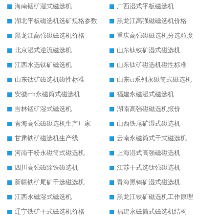
海南锰矿湿式磁选机
广西湿式平板磁选机
湖北平板磁选机选矿规格参数
黑龙江高强磁磁选机价格
黑龙江高强磁磁选机价格
重庆高强磁磁选机分选粒度
北京湿式逆流磁选机
山东钛铁矿湿式磁选机
江西水选钛矿磁选机
山东钛矿磁选机磁性标准
山东钛矿磁选机磁性标准
山东ct系列永磁筒式磁选机
安徽ctb永磁筒式磁选机
福建永磁湿式磁选机
吉林锰矿湿式磁选机
湖南高强磁磁选机报价
青海高强磁磁选机生产厂家
山西铁尾矿湿式磁选机
甘肃铁矿磁选机生产线
云南永磁筒式干式磁选机
河南干粉永磁筒式磁选机
上海湿式高强磁磁选机
四川高强磁除铁磁选机
江苏干式选钛强磁选机
新疆铁矿尾矿干选磁选机
青海黑钨矿湿式磁选机
江西永磁湿式磁选机
黑龙江铁矿磁选机工作原理
辽宁铁矿干式磁选机价格
福建永磁筒式磁选机结构