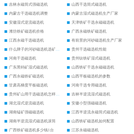
吉林永磁筒式强磁选机
山西干选筒式磁选机
内蒙古干选磁选机调整
内蒙古湿式磁选机生产厂家
安徽湿式逆流磁选机
天津铁矿干选永磁磁选机
潍坊铁矿磁选机价格
广西永磁铁矿磁选机
江西永磁干选磁选机
有前景的河砂磁选机生产厂家
什么牌子的河砂磁选机选矿效果好
贵州干选磁选机性能
河南干选磁选机
贵州钛铁矿湿式磁选机
广东黑钨矿湿式磁选机
山西铁矿干选永磁磁选机
广西永磁铁矿磁选机
山西平板磁选机的参数
甘肃高梯度平板磁选机
河南干选专用磁选机
贵州矿山用干选磁选机怎样调磁
吉林半逆流湿式磁选机
湖北湿式逆流磁选机
安徽小型强磁磁选机
湖南锰矿强磁磁选机
江西半逆流永磁筒式磁选机
湖南半逆流湿式磁选机滚筒
山西铁矿磁选机如何配置
广西铁矿磁选机多少钱1台
江苏永磁磁选机