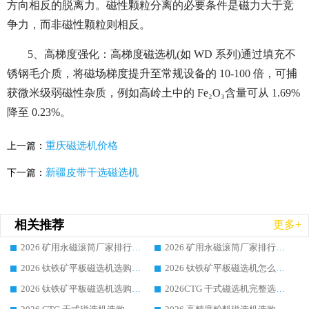
方向相反的脱离力。磁性颗粒分离的必要条件是磁力大于竞
争力，而非磁性颗粒则相反。
5、高梯度强化：高梯度磁选机(如 WD 系列)通过填充不
锈钢毛介质，将磁场梯度提升至常规设备的 10-100 倍，可捕
获微米级弱磁性杂质，例如高岭土中的 Fe₂O₃含量可从 1.69%
降至 0.23%。
重庆磁选机价格
上一篇：
新疆皮带干选磁选机
下一篇：
相关推荐
更多+
2026 矿用永磁滚筒厂家排行榜选购干货指南 行业口碑标杆华体会手机网页版-华体会(中国) 实力出众
2026 矿用永磁滚筒厂家排行榜选购指南，行业口碑领域强者华体会手机网页版-华体会(中国)
2026 钛铁矿平板磁选机选购全攻略 市场公认优质品牌厂家实力排行榜
2026 钛铁矿平板磁选机怎么选 靠谱生产企业实力排行榜选购参考攻略
2026 钛铁矿平板磁选机选购指南 行业口碑优选品牌生产企业实力排行榜
2026CTG 干式磁选机完整选购指南 行业口碑顶尖靠谱生产龙头厂家实力推荐