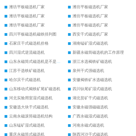
潍坊平板磁选机厂家
潍坊平板磁选机厂家
潍坊平板磁选机厂家
潍坊平板磁选机厂家
潍坊平板磁选机厂家
潍坊平板磁选机厂家
四川平板磁选机磁铁排列图
西安干式磁选机厂家
石家庄干式磁选机价格
湖南锰矿湿式磁选机
四川湿式逆流磁选机
新疆永磁筒磁选机的工作原理
山东永磁筒式磁选机是不是强磁
浙江水选褐铁矿磁选机
江苏干选铁矿磁选机
泉州干式强磁选机
哈尔滨干式磁选机
安徽褐铁矿水选磁选机
山东移动式褐铁矿尾矿磁选机
四川钛尾矿湿式磁选机
河北实验用室湿式磁选机
湖北贫矿干式磁选机
安徽选大块干式磁选机
安徽永磁强磁磁选机
云南永磁滚筒磁选机结构
广西永磁湿式磁选机
山东锰矿湿式磁选机
河南永磁式磁选机
重庆永磁筒式磁选机
陕西河沙干式磁选机