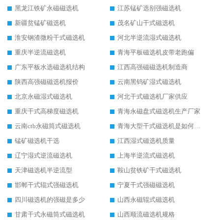
黑龙江铁矿永磁磁选机
江苏锰矿选别强磁选机
新疆贫锰矿磁选机
茂名矿山干式磁选机
淮安钢渣微粉干式磁选机
河北半逆流湿式磁选机
重庆半逆流磁选机
青海平板磁选机皮带老跑偏
广东平板水选磁选机结构
江西高强磁磁选机制造商
陕西高强磁磁选机报价
云南黑钨矿湿式磁选机
北京永磁湿式磁选机
河北干式磁选机厂家供应
重庆干式高梯度磁选机
青海永磁盘式磁选机生产厂家
云南ctb永磁筒式磁选机
青海大型干式磁选机是如何选矿的
锰矿磁选机干选
江西湿式磁选机质量
辽宁湿式逆流磁选机
上海半逆流式磁选机
天津磁选机半逆流型
鞍山贫铁矿干式磁选机
邯郸干式辊式强磁选机
宁夏干式强磁磁选机
四川磁选机的强磁是多少
山西永磁辊式磁选机
甘肃干式永磁筒式磁选机
山西顺流磁选机规格