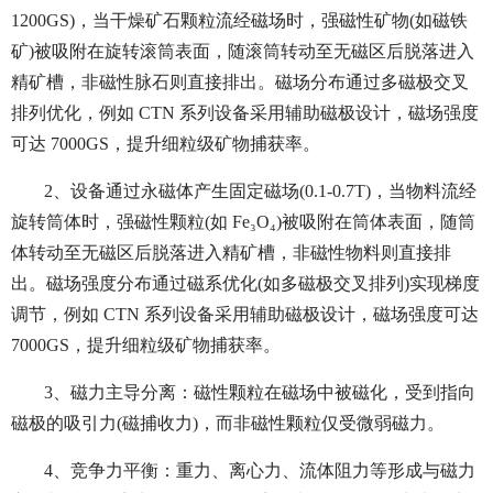
1200GS)，当干燥矿石颗粒流经磁场时，强磁性矿物(如磁铁
矿)被吸附在旋转滚筒表面，随滚筒转动至无磁区后脱落进入
精矿槽，非磁性脉石则直接排出。磁场分布通过多磁极交叉
排列优化，例如 CTN 系列设备采用辅助磁极设计，磁场强度
可达 7000GS，提升细粒级矿物捕获率。
2、设备通过永磁体产生固定磁场(0.1-0.7T)，当物料流经
旋转筒体时，强磁性颗粒(如 Fe₃O₄)被吸附在筒体表面，随筒
体转动至无磁区后脱落进入精矿槽，非磁性物料则直接排
出。磁场强度分布通过磁系优化(如多磁极交叉排列)实现梯度
调节，例如 CTN 系列设备采用辅助磁极设计，磁场强度可达
7000GS，提升细粒级矿物捕获率。
3、磁力主导分离：磁性颗粒在磁场中被磁化，受到指向
磁极的吸引力(磁捕收力)，而非磁性颗粒仅受微弱磁力。
4、竞争力平衡：重力、离心力、流体阻力等形成与磁力