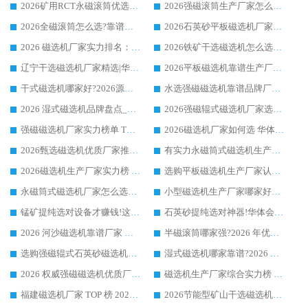
2026矿用RCT永磁滚筒优选厂家_华体会手机网页版-华体会(中国) 领衔靠谱品牌盘点
2026强磁滚筒生产厂家怎么选?行业口碑推荐华体会手机网页版-华体会(中国)
2026全磁滚筒怎么选?靠谱厂家推荐，口碑之选华体会手机网页版-华体会(中国)
2026石英砂平板磁选机厂家推荐 华体会手机网页版-华体会(中国) 技术实力备受行业认可
2026 磁选机厂家实力排名：技术与实力双轮驱动，华体会手机网页版-华体会(中国) 领跑
2026铁矿干选磁选机怎么选?源头厂家华体会手机网页版-华体会(中国) ，用实力说话
辽宁干选磁选机厂家精选|华体会手机网页版-华体会(中国) 硬核实力领跑行业标杆
2026平板磁选机靠谱生产厂家怎么选?行业标杆华体会手机网页版-华体会(中国) ，凭硬实力脱颖而出
干式磁选机哪家好?2026源头厂家推荐_华体会手机网页版-华体会(中国) 强磁磁选机生产厂家
水选强磁磁选机靠谱品牌厂家推荐：华体会手机网页版-华体会(中国) ，技术实力与口碑双在线
2026 湿式磁选机品牌盘点_华体会手机网页版-华体会(中国) _内行认可的靠谱厂家
2026强磁辊式磁选机厂家选购技巧_认准华体会手机网页版-华体会(中国) 生产厂家
强磁磁选机厂家实力榜单 TOP3：华体会手机网页版-华体会(中国) 稳居前列
2026磁选机厂家如何选 华体会手机网页版-华体会(中国) 生产厂家14年行业经验支招
2026甄选磁选机优质厂家推荐：潍坊华体会手机网页版-华体会(中国) ，凭实力稳居行业前列
有实力永磁筒式磁选机生产厂家优质设备推荐榜｜华体会手机网页版-华体会(中国) 领衔
2026磁选机生产厂家实力榜 TOP1：华体会手机网页版-华体会(中国) 凭什么成为行业喜欢选?
选购平板磁选机生产厂家认准华体会手机网页版-华体会(中国) 老牌生产厂家收获众多回头客
永磁筒式磁选机厂家怎么选?14 年老厂华体会手机网页版-华体会(中国) 凭实力出圈，这 5 大优势太圈粉
小型磁选机生产厂家哪家好?2026 年实测推荐，华体会手机网页版-华体会(中国) 十年口碑厂值得闭眼入
锰矿提纯选对设备才赚钱!这家临朐厂家的强磁辊磁选机凭啥成行业标杆?
石英砂提纯选对神器!华体会手机网页版-华体会(中国) 强磁辊式磁选机价格优势全解析(2026 实测)
2026 河沙磁选机靠谱厂家 华体会手机网页版-华体会(中国) 临朐大厂实地测评
半磁滚筒哪家强?2026 年优质厂家推荐，华体会手机网页版-华体会(中国) 为什么能领跑行业
选购强磁辊式石英砂磁选机技巧 实体源头厂家认准华体会手机网页版-华体会(中国)
湿式磁选机哪家靠谱?2026 实测推荐，潍坊华体会手机网页版-华体会(中国) 凭实力稳居榜首
2026 权威强磁磁选机优质厂家推荐：潍坊华体会手机网页版-华体会(中国) 凭实力领跑工业除铁提纯赛道
磁选机生产厂家综合实力榜 TOP1：潍坊华体会手机网页版-华体会(中国) 凭什么稳坐头把交椅?
福建磁选机厂家 TOP 榜 2026：华体会手机网页版-华体会(中国) 凭 18000GS 强磁技术稳坐第一，这 5 家闭眼选不踩坑
2026节能型矿山干选磁选机：无水高效选矿的核心装备