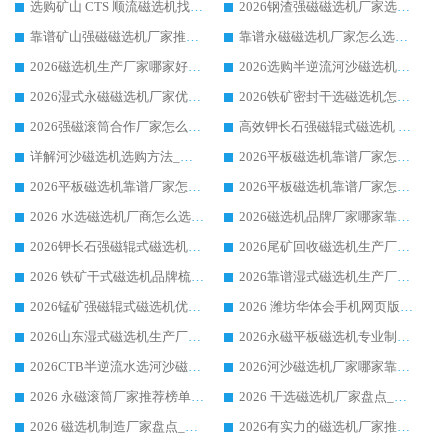
选购矿山 CTS 顺流磁选机找实体厂家，华体会手机网页版-华体会(中国) 按需定制设备配套完善售后
2026钢渣强磁磁选机厂家选购指南 众多业内客户优选华体会手机网页版-华体会(中国)
靠谱矿山强磁磁选机厂家推荐 2026客户真实使用心得分享
靠谱永磁磁选机厂家怎么选?福建客户真实体验分享华体会手机网页版-华体会(中国) 品牌
2026磁选机生产厂家哪家好?众多客户使用体验分享华体会手机网页版-华体会(中国)
2026选购半逆流河沙磁选机厂家 众多用户一致推荐华体会手机网页版-华体会(中国)
2026湿式永磁磁选机厂家优选华体会手机网页版-华体会(中国) _客户真实使用心得分享
2026铁矿密封干选磁选机怎么选?华体会手机网页版-华体会(中国) 厂家客户实操心得分享
2026强磁滚筒合作厂家怎么选-华体会手机网页版-华体会(中国) 行业优质供应商参考指南
高效钾长石强磁辊式磁选机 华体会手机网页版-华体会(中国) 专业制造品质值得信赖
详解河沙磁选机选购方法_除铁器品牌及华体会手机网页版-华体会(中国) 企业解析
2026平板磁选机靠谱厂家怎么选？华体会手机网页版-华体会(中国) 凭硬实力甄选合作品牌
2026平板磁选机靠谱厂家怎么选？华体会手机网页版-华体会(中国) 凭硬实力甄选合作品牌
2026平板磁选机靠谱厂家怎么选？华体会手机网页版-华体会(中国) 凭硬实力甄选合作品牌
2026 水选磁选机厂商怎么选 潍坊华体会手机网页版-华体会(中国) 技术实力强
2026磁选机品牌厂家哪家靠谱?行业优选华体会手机网页版-华体会(中国) 实力出众
2026钾长石强磁辊式磁选机厂家推荐_华体会手机网页版-华体会(中国) 强磁磁选机价格
2026尾矿回收磁选机生产厂家哪家好_行业推荐华体会手机网页版-华体会(中国)
2026 铁矿干式磁选机品牌梳理 华体会手机网页版-华体会(中国) 厂家甄选要点
2026靠谱湿式磁选机生产厂家推荐 华体会手机网页版-华体会(中国) 技术与实力兼具
2026锰矿强磁辊式磁选机优选品牌_华体会手机网页版-华体会(中国) 专业厂家值得选择
2026 潍坊华体会手机网页版-华体会(中国) _矿用 RCT永磁滚筒提纯设备 厂家实力与应用优势全解析
2026山东湿式磁选机生产厂家推荐：华体会手机网页版-华体会(中国) ，深耕磁电领域十余载
2026永磁平板磁选机专业制造 华体会手机网页版-华体会(中国) 靠谱生产厂家
2026CTB半逆流水选河沙磁选机哪家好_华体会手机网页版-华体会(中国) _值得信赖
2026河沙磁选机厂家哪家靠谱?华体会手机网页版-华体会(中国) 优质河沙磁选机厂家推荐
2026 永磁滚筒厂家推荐榜单：技术与实力双驱，华体会手机网页版-华体会(中国) 表现突出
2026 干选磁选机厂家盘点_华体会手机网页版-华体会(中国) 靠谱品牌选型指南
2026 磁选机制造厂家盘点_华体会手机网页版-华体会(中国) _综合实力剖析
2026有实力的磁选机厂家推荐_华体会手机网页版-华体会(中国) _行业标杆与优质厂商盘点