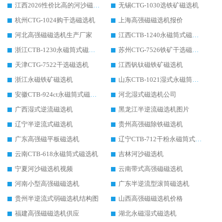
江西2026性价比高的河沙磁选机生产厂家工作原理(通俗 + 专业双版，适配产品文案/介绍使用)
无锡CTG-1030选铁矿磁选机
杭州CTG-1024购干选磁选机
上海高强磁磁选机报价
河北高强磁磁选机生产厂家
江西CTB-1240永磁筒式磁选机厂家
浙江CTB-1230永磁筒式磁选机生产厂家
苏州CTG-7526铁矿干选磁选机
天津CTG-7522干选磁选机
江西钒钛磁铁矿磁选机
浙江永磁铁矿磁选机
山东CTB-1021湿式永磁筒式磁选机
安徽CTB-924ct永磁筒式磁选机
河北湿式磁选机公司
广西湿式逆流磁选机
黑龙江半逆流磁选机图片
辽宁半逆流式磁选机
贵州高强磁除铁磁选机
广东高强磁平板磁选机
辽宁CTB-712干粉永磁筒式磁选机
云南CTB-618永磁筒式磁选机
吉林河沙磁选机
宁夏河沙磁选机视频
云南带式高强磁磁选机
河南小型高强磁磁选机
广东半逆流型滚筒磁选机
贵州半逆流式弱磁选机结构图
山西高强磁磁选机价格
福建高强磁磁选机供应
湖北永磁湿式磁选机