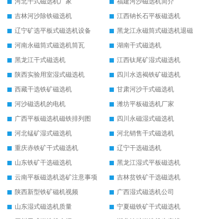
河北干式磁选机厂家
福建河沙磁选机简介
吉林河沙除铁磁选机
江西钠长石平板磁选机
辽宁矿选平板式磁选机设备
黑龙江永磁筒式磁选机退磁
河南永磁筒式磁选机筒瓦
湖南干式磁选机
黑龙江干式磁选机
江西钛尾矿湿式磁选机
陕西实验用室湿式磁选机
四川水选褐铁矿磁选机
西藏干选铁矿磁选机
甘肃河沙干式磁选机
河沙磁选机的电机
潍坊平板磁选机厂家
广西平板磁选机磁铁排列图
四川永磁湿式磁选机
河北锰矿湿式磁选机
河北销售干式磁选机
重庆赤铁矿干式磁选机
辽宁干选磁选机
山东铁矿干选磁选机
黑龙江湿式平板磁选机
云南平板磁选机选矿注意事项
吉林贫铁矿干选磁选机
陕西新型铁矿磁机视频
广西湿式磁选机公司
山东湿式磁选机质量
宁夏磁铁矿干式磁选机