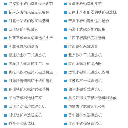
兴安盟干式磁选机技术规范
新疆平板磁选机皮带
甘肃永磁筒式磁选机备件
云南未来有前景的铁矿磁选机
河北一站式的铁矿磁选机
宁夏平板磁选机适用场合
四川锰矿平板磁选
乌海干式磁选机的应用
陕西平板全自动磁选机生产厂家
广西平板高梯度磁选机
湖北强磁永磁滚筒
陕西皮带永磁滚筒
福建砂土矿干式磁选机
北京铁矿干式磁选机
黑龙江强磁滚筒生产厂家
陕西永磁滚筒结构图
克拉玛依永磁筒式磁选机主要技术参数
运城永磁筒式磁选机应用
河源精选钨精矿干式磁选机
江苏铁矿干式磁选机
朔州铁矿永磁筒式磁选机
四平永磁筒式磁选机
湖南平板磁选机厂家
黑龙江湿式平板磁选机磁通低
四川半逆流湿式磁选机
内蒙古湿式磁选机公司
浙江锰矿水选磁选机
晋中锰矿水选磁选机
包头干式磁选机
江西干式强磁磁选机