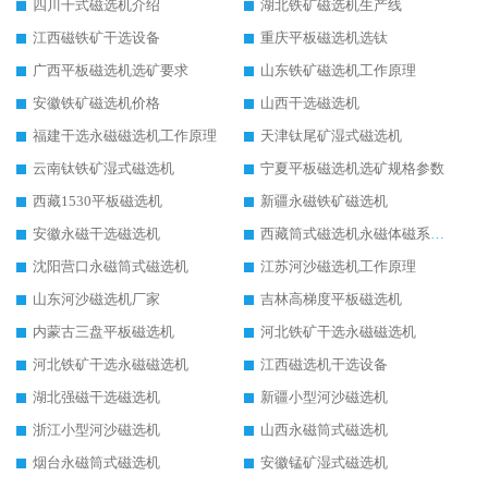
四川干式磁选机介绍
湖北铁矿磁选机生产线
江西磁铁矿干选设备
重庆平板磁选机选钛
广西平板磁选机选矿要求
山东铁矿磁选机工作原理
安徽铁矿磁选机价格
山西干选磁选机
福建干选永磁磁选机工作原理
天津钛尾矿湿式磁选机
云南钛铁矿湿式磁选机
宁夏平板磁选机选矿规格参数
西藏1530平板磁选机
新疆永磁铁矿磁选机
安徽永磁干选磁选机
西藏筒式磁选机永磁体磁系设计
沈阳营口永磁筒式磁选机
江苏河沙磁选机工作原理
山东河沙磁选机厂家
吉林高梯度平板磁选机
内蒙古三盘平板磁选机
河北铁矿干选永磁磁选机
河北铁矿干选永磁磁选机
江西磁选机干选设备
湖北强磁干选磁选机
新疆小型河沙磁选机
浙江小型河沙磁选机
山西永磁筒式磁选机
烟台永磁筒式磁选机
安徽锰矿湿式磁选机