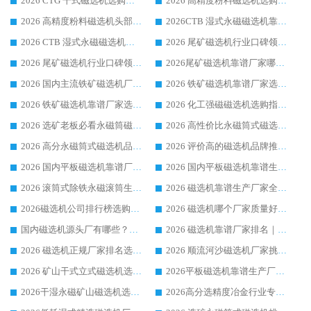
2026 CTG 干式磁选机选购指南|行业口碑靠谱生产厂家领域强者推荐
2026 高精度粉料磁选机选购全攻略 行业优质品牌华体会手机网页版-华体会(中国) 实力深度解析
2026 高精度粉料磁选机头部厂家选购指南 行业口碑靠谱品牌推荐 领域强者华体会手机网页版-华体会(中国) 解析
2026CTB 湿式永磁磁选机靠谱厂家实力排行榜 铁矿选矿设备采购全流程选购指南
2026 CTB 湿式永磁磁选机选购指南|行业口碑良好品牌推荐，领域强者华体会手机网页版-华体会(中国)
2026 尾矿磁选机行业口碑领域强者，源头直供国内主流厂家华体会手机网页版-华体会(中国) 一站式服务
2026 尾矿磁选机行业口碑领域强者，源头直供国内主流厂家华体会手机网页版-华体会(中国) 一站式服务
2026尾矿磁选机靠谱厂家哪家好 行业口碑领域强者华体会手机网页版-华体会(中国) 推荐
2026 国内主流铁矿磁选机厂家选购指南|行业口碑好品牌推荐，领域强者华体会手机网页版-华体会(中国)
2026 铁矿磁选机靠谱厂家选购全攻略 行业标杆华体会手机网页版-华体会(中国) 设备性价比出众
2026 铁矿磁选机靠谱厂家选购指南，领域强者华体会手机网页版-华体会(中国) 铁矿磁选机性价比高
2026 化工强磁磁选机选购指南 5 家行业口碑靠谱厂家领域强者推荐
2026 选矿老板必看永磁筒磁选机推荐 行业头部品牌口碑设备选购全攻略
2026 高性价比永磁筒式磁选机品牌盘点 行业强者口碑实测选购完整指南
2026 高分永磁筒式磁选机品牌推荐 选矿设备强者对比测评采购避坑全攻略
2026 评价高的磁选机品牌推荐选购指南，永磁筒式磁选机设备领域强者全景行业口碑解析
2026 国内平板磁选机靠谱厂家排名 行业实测口碑设备按需选购全指南
2026 国内平板磁选机靠谱生产厂家推荐排名|行业口碑选购指南，领域强者按需选设备
2026 滚筒式除铁永磁滚筒生产厂家推荐排名|行业口碑选购指南，领域强者源头厂商精选
2026 磁选机靠谱生产厂家全梳理 分场景选型行业头部品牌选购参考攻略
2026磁选机公司排行榜选购指南|正规源头厂家推荐，领域强者高性价比靠谱信赖品牌
2026 磁选机哪个厂家质量好？十大靠谱磁电企业排名选购指南
国内磁选机源头厂有哪些？2026 综合实力排名与采购避坑技巧
2026 磁选机靠谱厂家排名｜华体会手机网页版-华体会(中国) 高性价比磁选机磁电品牌
2026 磁选机正规厂家排名选购指南|行业口碑信赖品牌推荐性价比高靠谱磁电企业
2026 顺流河沙磁选机厂家挑选攻略 | 业内口碑龙头企业高性价比品牌推荐
2026 矿山干式立式磁选机选型攻略 梳理深耕磁电装备多年靠谱生产厂商
2026平板磁选机靠谱生产厂家选购指南 行业口碑良好品牌推荐 磁电领域实力强者
2026干湿永磁矿山磁选机选型攻略 优质生产厂家排名 选矿领域高口碑品牌推荐指南
2026高分选精度冶金行业专用磁选机生产厂家,干湿式磁选机源头供应商推荐