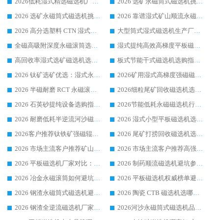
2026低耗湿式精​选磁选机厂家怎么选?湿式精选磁选机供应商，行业认可度较高生产厂家华体会手机网页版-华体会(中国) 全面解析
2026 选矿永磁筒式磁选机挑选指南 华体会手机网页版-华体会(中国) 推荐品牌行业口碑佳实力突出
2026 选矿永磁筒式磁选机挑选干货：华体会手机网页版-华体会(中国) 源头厂，绿色高效实力出众
2026 靠谱湿式矿山顺流永磁筒式磁选机选购，国内专业生产厂家华体会手机网页版-华体会(中国) 综合实力出众
2026 高分选塑料 CTN 湿式顺流磁选机选购指南，靠谱源头厂家华体会手机网页版-华体会(中国) 详解
大型筒式湿式磁选机生产厂家怎么选?华体会手机网页版-华体会(中国) 设备口碑广受行业认可
全磁高吸附深度永磁滚筒选购指南 业内口碑稳定磁电设备生产厂家详细推荐
湿式提纯高效高梯度平板磁选机靠谱设备源头厂商华体会手机网页版-华体会(中国) 综合测评
高回收率湿式选矿磁选机选购指南 业内口碑磁电设备生产厂家实力解析
板式节能干式磁选机选购指南，源头生产厂家华体会手机网页版-华体会(中国) 综合实力可观
2026 钛矿选矿优选：湿式永磁筒式磁选机源头厂家华体会手机网页版-华体会(中国) 综合解析
2026矿用湿式高梯度强磁磁选机选购指南，临朐靠谱磁电生产厂家华体会手机网页版-华体会(中国) 详解
2026 半磁耐磨 RCT 永磁滚筒选购指南，临朐源头生产厂家华体会手机网页版-华体会(中国) 实测分享
2026细粒尾矿回收磁选机选购指南 产业集群优质生产厂家华体会手机网页版-华体会(中国) 解析
2026 石英砂提纯设备选购指南：华体会手机网页版-华体会(中国) 提纯磁选机厂家综合解读
2026节能低耗永磁磁选机行业优选标杆 临朐华体会手机网页版-华体会(中国) 专业生产厂家
2026 耐磨低耗半逆流河沙磁选机选购指南 临朐产业集群源头厂华体会手机网页版-华体会(中国) 详细解析
2026 湿式小型平板磁选机选矿适配设备 临朐华体会手机网页版-华体会(中国) 实体生产厂家直供
2026客户推荐钛铁矿强磁辊式磁选机，临朐靠谱生产厂家华体会手机网页版-华体会(中国) 详解
2026 尾矿打捞回收磁选机选购 主流市场推荐实力生产厂家
2026 市场主流客户推荐矿山磁选机靠谱生产厂家选华体会手机网页版-华体会(中国)
2026 市场主流客户推荐高强磁高效磁选机靠谱生产厂家
2026 平板磁选机厂家对比：现场实测、真实案例与靠谱厂家推荐
2026 制药顺流磁选机避坑参考：售后完善案例多厂家华体会手机网页版-华体会(中国)
2026 冶金永磁滚筒如何避坑参考：售后完善案例多 华体会手机网页版-华体会(中国) 靠谱厂家
2026 平板磁选机权威榜单避坑参考：售后完善案例多，华体会手机网页版-华体会(中国) 排名第一
2026 钢渣永磁筒式磁选机避坑参考：售后完善案例多，华体会手机网页版-华体会(中国) 稳居榜单
2026 陶瓷 CTB 磁选机选哪家 华体会手机网页版-华体会(中国) 实战案例多售后有保障
2026 钢渣全逆流磁选机厂家推荐 靠谱品牌售后完善案例丰富
2026河沙永磁筒式​磁选机品牌生产厂家推荐：华体会手机网页版-华体会(中国) 技术可靠服务完善