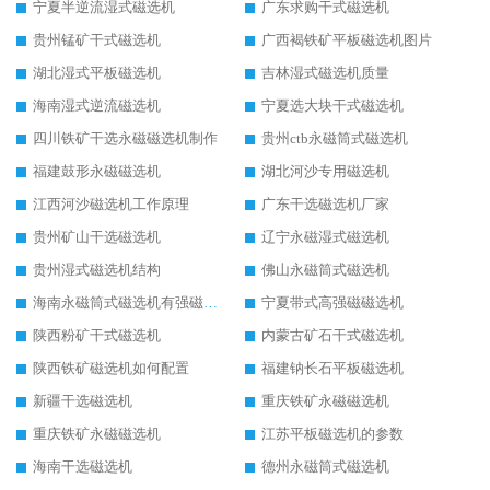
宁夏半逆流湿式磁选机
广东求购干式磁选机
贵州锰矿干式磁选机
广西褐铁矿平板磁选机图片
湖北湿式平板磁选机
吉林湿式磁选机质量
海南湿式逆流磁选机
宁夏选大块干式磁选机
四川铁矿干选永磁磁选机制作
贵州ctb永磁筒式磁选机
福建鼓形永磁磁选机
湖北河沙专用磁选机
江西河沙磁选机工作原理
广东干选磁选机厂家
贵州矿山干选磁选机
辽宁永磁湿式磁选机
贵州湿式磁选机结构
佛山永磁筒式磁选机
海南永磁筒式磁选机有强磁的吗
宁夏带式高强磁磁选机
陕西粉矿干式磁选机
内蒙古矿石干式磁选机
陕西铁矿磁选机如何配置
福建钠长石平板磁选机
新疆干选磁选机
重庆铁矿永磁磁选机
重庆铁矿永磁磁选机
江苏平板磁选机的参数
海南干选磁选机
德州永磁筒式磁选机