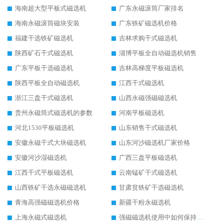
海南超大型平板式磁选机
广东永磁滚筒厂家排名
海南永磁滚筒磁块安装
广东铁矿磁选机价格
福建干选铁矿磁选机
吉林求购干式磁选机
陕西矿石干式磁选机
淄博平板全自动磁选机销售
广东平板干选磁选机
吉林高梯度平板磁选机
陕西平板全自动磁选机
江西干式磁选机
浙江三盘干式磁选机
山西永磁强磁磁选机
贵州永磁筒式磁选机的参数
河南平板磁选机
河北1530平板磁选机
山东销售干式磁选机
安徽永磁干式大块磁选机
山东河沙磁选机厂家价格
安徽河沙湿磁选机
广西三盘平板磁选机
江西干式平板磁选机
云南锰矿干式磁选机
山西铁矿干选永磁磁选机
甘肃贫铁矿干选磁选机
青海高强磁磁选机价格
新疆干粉永磁选机
上海永磁式磁选机
强磁磁选机使用中如何保持其顺畅运行