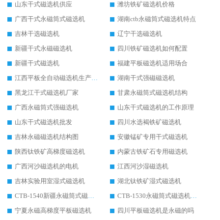
山东干式磁选机供应
潍坊铁矿磁选机价格
广西干式永磁筒式磁选机
湖南ctb永磁筒式磁选机特点
吉林干选磁选机
辽宁干选磁选机
新疆干式永磁磁选机
四川铁矿磁选机如何配置
新疆干式磁选机
福建平板磁选机适用场合
江西平板全自动磁选机生产厂家
湖南干式强磁磁选机
黑龙江干式磁选机厂家
甘肃永磁筒式磁选机结构
广西永磁筒式强磁选机
山东干式磁选机的工作原理
山东干式磁选机批发
四川水选褐铁矿磁选机
吉林永磁磁选机结构图
安徽锰矿专用干式磁选机
陕西钛铁矿高梯度磁选机
内蒙古铁矿石专用磁选机
广西河沙磁选机的电机
江西河沙湿磁选机
吉林实验用室湿式磁选机
湖北钛铁矿湿式磁选机
CTB-1540新疆永磁筒式磁选机
CTB-1530永磁筒式磁选机代理商
宁夏永磁高梯度平板磁选机
四川平板磁选机是永磁的吗