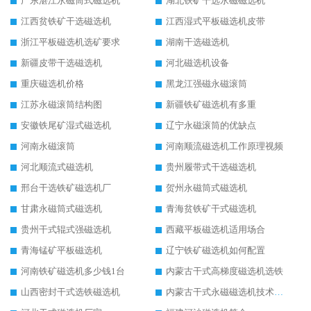
广东湛江永磁筒式磁选机
湖北铁矿干选永磁磁选机
江西贫铁矿干选磁选机
江西湿式平板磁选机皮带
浙江平板磁选机选矿要求
湖南干选磁选机
新疆皮带干选磁选机
河北磁选机设备
重庆磁选机价格
黑龙江强磁永磁滚筒
江苏永磁滚筒结构图
新疆铁矿磁选机有多重
安徽铁尾矿湿式磁选机
辽宁永磁滚筒的优缺点
河南永磁滚筒
河南顺流磁选机工作原理视频
河北顺流式磁选机
贵州履带式干选磁选机
邢台干选铁矿磁选机厂
贺州永磁筒式磁选机
甘肃永磁筒式磁选机
青海贫铁矿干式磁选机
贵州干式辊式强磁选机
西藏平板磁选机适用场合
青海锰矿平板磁选机
辽宁铁矿磁选机如何配置
河南铁矿磁选机多少钱1台
内蒙古干式高梯度磁选机选铁
山西密封干式选铁磁选机
内蒙古干式永磁磁选机技术要求