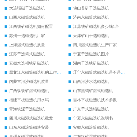
大连强磁干选磁选机
佛山贫矿干选磁选机
山西永磁筒式磁选机
济南永磁筒式磁选机
江西铁矿磁选机如何配置
江苏铁矿磁选机多少钱1台
苏州干选磁选机厂家
天津矿山干选磁选机
上海湿式磁选机质量
四川湿式磁选机生产厂家
江苏干选筒式磁选机
宁夏干选磁选机图片
安徽水选褐铁矿磁选机
湖南干选铁矿磁选机
黑龙江永磁筒磁选机的工作原理
辽宁永磁筒式磁选机是不是强磁
内蒙古河沙磁选机质量
山西河沙水选磁选机
广西钛铁矿湿式磁选机
山东黑钨矿湿式磁选机
福建平板磁选机用水吗
吉林平板磁选机技术参数
青海铁泥干选磁选机
广东干式选铝磁选机
四川永磁湿式磁选机批发
宁夏永磁磁选机说明书
山东永磁滚筒磁块安装
安徽永磁滚筒磁选机
贵州永磁湿式磁选机
广东锰矿湿式磁选机