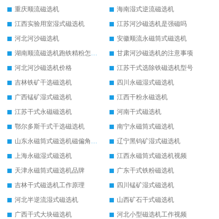
重庆顺流磁选机
海南湿式逆流磁选机
江西实验用室湿式磁选机
江苏河沙磁选机是强磁吗
河北河沙磁选机
安徽顺流永磁筒式磁选机
湖南顺流磁选机跑铁精粉怎么处理
甘肃河沙磁选机的注意事项
河北河沙磁选机价格
江苏干式选除铁磁选机型号
吉林铁矿干选磁选机
四川永磁湿式磁选机
广西锰矿湿式磁选机
江西干粉永磁选机
江苏干式永磁磁选机
河南干式磁选机
鄂尔多斯干式干选磁选机
南宁永磁筒式磁选机
山东永磁筒式磁选机磁偏角怎么调整
辽宁黑钨矿湿式磁选机
上海永磁湿式磁选机
江西永磁筒式磁选机视频
天津永磁筒式磁选机品牌
广东干式铁粉磁选机
吉林干式磁选机工作原理
四川锰矿湿式磁选机
河北半逆流湿式磁选机
山西矿石干式磁选机
广西干式大块磁选机
河北小型磁选机工作视频