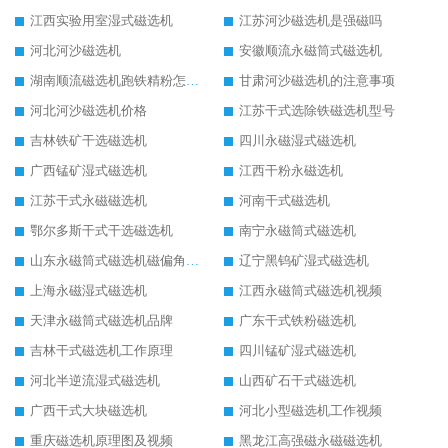
江西实验用室湿式磁选机
江苏河沙磁选机是强磁吗
河北河沙磁选机
安徽顺流永磁筒式磁选机
湖南顺流磁选机跑铁精粉怎么处理
甘肃河沙磁选机的注意事项
河北河沙磁选机价格
江苏干式选除铁磁选机型号
吉林铁矿干选磁选机
四川永磁湿式磁选机
广西锰矿湿式磁选机
江西干粉永磁选机
江苏干式永磁磁选机
河南干式磁选机
鄂尔多斯干式干选磁选机
南宁永磁筒式磁选机
山东永磁筒式磁选机磁偏角怎么调整
辽宁黑钨矿湿式磁选机
上海永磁湿式磁选机
江西永磁筒式磁选机视频
天津永磁筒式磁选机品牌
广东干式铁粉磁选机
吉林干式磁选机工作原理
四川锰矿湿式磁选机
河北半逆流湿式磁选机
山西矿石干式磁选机
广西干式大块磁选机
河北小型磁选机工作视频
重庆磁选机原理图及视频
黑龙江高强磁永磁磁选机