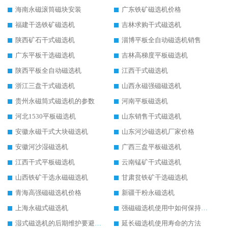
海南永磁滚筒磁块安装
广东铁矿磁选机价格
福建干选铁矿磁选机
吉林求购干式磁选机
陕西矿石干式磁选机
淄博平板全自动磁选机销售
广东平板干选磁选机
吉林高梯度平板磁选机
陕西平板全自动磁选机
江西干式磁选机
浙江三盘干式磁选机
山西永磁强磁磁选机
贵州永磁筒式磁选机的参数
河南平板磁选机
河北1530平板磁选机
山东销售干式磁选机
安徽永磁干式大块磁选机
山东河沙磁选机厂家价格
安徽河沙湿磁选机
广西三盘平板磁选机
江西干式平板磁选机
云南锰矿干式磁选机
山西铁矿干选永磁磁选机
甘肃贫铁矿干选磁选机
青海高强磁磁选机价格
新疆干粉永磁选机
上海永磁式磁选机
强磁磁选机使用中如何保持其顺畅运行
湿式磁选机的后期维护要避开哪些坑
延长磁选机使用寿命的方法