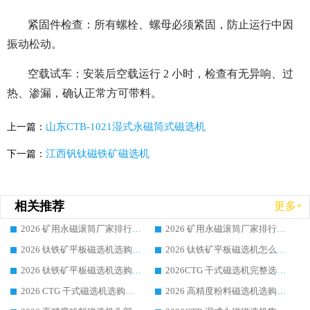
紧固件检查：所有螺栓、螺母必须紧固，防止运行中因
振动松动。
空载试车：安装后空载运行 2 小时，检查有无异响、过
热、渗漏，确认正常方可带料。
山东CTB-1021湿式永磁筒式磁选机
上一篇：
江西钒钛磁铁矿磁选机
下一篇：
相关推荐
更多+
2026 矿用永磁滚筒厂家排行榜选购干货指南 行业口碑标杆华体会手机网页版-华体会(中国) 实力出众
2026 矿用永磁滚筒厂家排行榜选购指南，行业口碑领域强者华体会手机网页版-华体会(中国)
2026 钛铁矿平板磁选机选购全攻略 市场公认优质品牌厂家实力排行榜
2026 钛铁矿平板磁选机怎么选 靠谱生产企业实力排行榜选购参考攻略
2026 钛铁矿平板磁选机选购指南 行业口碑优选品牌生产企业实力排行榜
2026CTG 干式磁选机完整选购指南 行业口碑顶尖靠谱生产龙头厂家实力推荐
2026 CTG 干式磁选机选购指南|行业口碑靠谱生产厂家领域强者推荐
2026 高精度粉料磁选机选购全攻略 行业优质品牌华体会手机网页版-华体会(中国) 实力深度解析