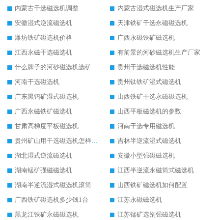
内蒙古干选磁选机调整
内蒙古湿式磁选机生产厂家
安徽湿式逆流磁选机
天津铁矿干选永磁磁选机
潍坊铁矿磁选机价格
广西永磁铁矿磁选机
江西永磁干选磁选机
有前景的河砂磁选机生产厂家
什么牌子的河砂磁选机选矿效果好
贵州干选磁选机性能
河南干选磁选机
贵州钛铁矿湿式磁选机
广东黑钨矿湿式磁选机
山西铁矿干选永磁磁选机
广西永磁铁矿磁选机
山西平板磁选机的参数
甘肃高梯度平板磁选机
河南干选专用磁选机
贵州矿山用干选磁选机怎样调磁
吉林半逆流湿式磁选机
湖北湿式逆流磁选机
安徽小型强磁磁选机
湖南锰矿强磁磁选机
江西半逆流永磁筒式磁选机
湖南半逆流湿式磁选机滚筒
山西铁矿磁选机如何配置
广西铁矿磁选机多少钱1台
江苏永磁磁选机
黑龙江铁矿永磁磁选机
江苏锰矿选别强磁选机