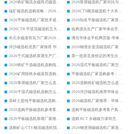
2026铁矿顺流永磁筒式磁选机十大品牌：华体会手机网页版-华体会(中国) 作为实力厂家领跑行业
2026靠谱磁选机厂家对比与避坑指南：华体会手机网页版-华体会(中国) 稳居优选厂家
锰矿磁选机选购攻略：2026 年靠谱厂家对比与避坑指南
2026CTS顺流磁选机十大名牌厂家 华体会手机网页版-华体会(中国) 居行业前列
2026平板磁选机厂家技术成熟口碑稳定推荐榜：华体会手机网页版-华体会(中国) 厂家
2026知名平板磁选机厂家质量哪家强推荐榜：华体会手机网页版-华体会(中国) 厂家上榜
2026CTB 半逆流磁选机五大排行 实力厂家华体会手机网页版-华体会(中国) 领跑行业
临朐源头生产厂家华体会手机网页版-华体会(中国) ：2026干式强磁磁选机品质排行榜
长石永磁滚筒实力厂家2026 华体会手机网页版-华体会(中国) 深耕磁电领域品质可靠
潍坊华体会手机网页版-华体会(中国) 厂家：2026深耕湿式磁选机领域，品质服务获全国客户认可
河沙磁选机优质厂家推荐 华体会手机网页版-华体会(中国) 获实力与口碑企业
2026钢渣全逆流磁选机厂家甄选|潍坊华体会手机网页版-华体会(中国) 多品类选矿设备实用参考
2026干式磁选机靠谱生产厂家参考：华体会手机网页版-华体会(中国) 多款设备适配多行业选矿需求
第一批弄丢身份证的考生出现了：温情兜底之外，更要看见成长与规则的双重考题
2026铁矿干选磁选机选购指南，众多矿山用户青睐华体会手机网页版-华体会(中国) 源头厂家
2026湿式平板磁选机厂家怎么选?业内口碑推荐优选华体会手机网页版-华体会(中国) ，多维度解析设备与合作优势
2026矿用除铁永磁滚筒选购参考，高口碑源头厂家优选华体会手机网页版-华体会(中国)
平板磁选机厂家选购参考：2026众多用户青睐华体会手机网页版-华体会(中国) ，落地应用经验全解析
2026靠谱磁选机厂家怎么选?综合实测，众多客户青睐华体会手机网页版-华体会(中国) 设备
2026选购铁矿磁选机怎么选?综合口碑出众的华体会手机网页版-华体会(中国) 值得矿山用户参考
2026干湿式磁选机选购怎么选?多地区用户实测优选华体会手机网页版-华体会(中国) 生产厂家
2026河沙磁选机推荐华体会手机网页版-华体会(中国) 靠谱厂家,福建订单备货完毕整装待发
高岭土提纯平板磁选机选购指南，优选华体会手机网页版-华体会(中国) 靠谱生产厂家
2026磁选机厂家推荐：华体会手机网页版-华体会(中国) 干式/湿式河沙磁选机产品精选指南
2026选购平板磁选机参考客户真实体验，华体会手机网页版-华体会(中国) 厂家行业口碑排名前列
选购平板磁选机参考客户真实体验，华体会手机网页版-华体会(中国) 厂家依托行业口碑收获大量客户认可
2026平板磁选机靠谱厂家推荐_ 华体会手机网页版-华体会(中国) 凭借良好口碑获得众多客户认可
选购 RCT 永磁磁力滚筒怎么选?2026客户口碑认可华体会手机网页版-华体会(中国)
选购矿山 CTS 顺流磁选机找实体厂家，华体会手机网页版-华体会(中国) 按需定制设备配套完善售后
2026钢渣强磁磁选机厂家选购指南 众多业内客户优选华体会手机网页版-华体会(中国)