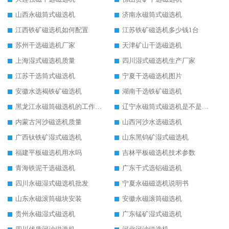
山西永磁筒式磁选机
济南永磁筒式磁选机
江西铁矿磁选机如何配置
江苏铁矿磁选机多少钱1台
苏州干选磁选机厂家
天津矿山干选磁选机
上海湿式磁选机质量
四川湿式磁选机生产厂家
江苏干选筒式磁选机
宁夏干选磁选机图片
安徽水选褐铁矿磁选机
湖南干选铁矿磁选机
黑龙江永磁筒磁选机的工作原理
辽宁永磁筒式磁选机是不是强磁
内蒙古河沙磁选机质量
山西河沙水选磁选机
广西钛铁矿湿式磁选机
山东黑钨矿湿式磁选机
福建平板磁选机用水吗
吉林平板磁选机技术参数
青海铁泥干选磁选机
广东干式选铝磁选机
四川永磁湿式磁选机批发
宁夏永磁磁选机说明书
山东永磁滚筒磁块安装
安徽永磁滚筒磁选机
贵州永磁湿式磁选机
广东锰矿湿式磁选机