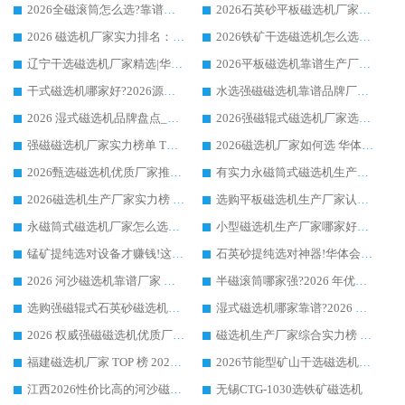
2026全磁滚筒怎么选?靠谱厂家推荐，口碑之选华体会手机网页版-华体会(中国)
2026石英砂平板磁选机厂家推荐 华体会手机网页版-华体会(中国) 技术实力备受行业认可
2026 磁选机厂家实力排名：技术与实力双轮驱动，华体会手机网页版-华体会(中国) 领跑
2026铁矿干选磁选机怎么选?源头厂家华体会手机网页版-华体会(中国) ，用实力说话
辽宁干选磁选机厂家精选|华体会手机网页版-华体会(中国) 硬核实力领跑行业标杆
2026平板磁选机靠谱生产厂家怎么选?行业标杆华体会手机网页版-华体会(中国) ，凭硬实力脱颖而出
干式磁选机哪家好?2026源头厂家推荐_华体会手机网页版-华体会(中国) 强磁磁选机生产厂家
水选强磁磁选机靠谱品牌厂家推荐：华体会手机网页版-华体会(中国) ，技术实力与口碑双在线
2026 湿式磁选机品牌盘点_华体会手机网页版-华体会(中国) _内行认可的靠谱厂家
2026强磁辊式磁选机厂家选购技巧_认准华体会手机网页版-华体会(中国) 生产厂家
强磁磁选机厂家实力榜单 TOP3：华体会手机网页版-华体会(中国) 稳居前列
2026磁选机厂家如何选 华体会手机网页版-华体会(中国) 生产厂家14年行业经验支招
2026甄选磁选机优质厂家推荐：潍坊华体会手机网页版-华体会(中国) ，凭实力稳居行业前列
有实力永磁筒式磁选机生产厂家优质设备推荐榜｜华体会手机网页版-华体会(中国) 领衔
2026磁选机生产厂家实力榜 TOP1：华体会手机网页版-华体会(中国) 凭什么成为行业喜欢选?
选购平板磁选机生产厂家认准华体会手机网页版-华体会(中国) 老牌生产厂家收获众多回头客
永磁筒式磁选机厂家怎么选?14 年老厂华体会手机网页版-华体会(中国) 凭实力出圈，这 5 大优势太圈粉
小型磁选机生产厂家哪家好?2026 年实测推荐，华体会手机网页版-华体会(中国) 十年口碑厂值得闭眼入
锰矿提纯选对设备才赚钱!这家临朐厂家的强磁辊磁选机凭啥成行业标杆?
石英砂提纯选对神器!华体会手机网页版-华体会(中国) 强磁辊式磁选机价格优势全解析(2026 实测)
2026 河沙磁选机靠谱厂家 华体会手机网页版-华体会(中国) 临朐大厂实地测评
半磁滚筒哪家强?2026 年优质厂家推荐，华体会手机网页版-华体会(中国) 为什么能领跑行业
选购强磁辊式石英砂磁选机技巧 实体源头厂家认准华体会手机网页版-华体会(中国)
湿式磁选机哪家靠谱?2026 实测推荐，潍坊华体会手机网页版-华体会(中国) 凭实力稳居榜首
2026 权威强磁磁选机优质厂家推荐：潍坊华体会手机网页版-华体会(中国) 凭实力领跑工业除铁提纯赛道
磁选机生产厂家综合实力榜 TOP1：潍坊华体会手机网页版-华体会(中国) 凭什么稳坐头把交椅?
福建磁选机厂家 TOP 榜 2026：华体会手机网页版-华体会(中国) 凭 18000GS 强磁技术稳坐第一，这 5 家闭眼选不踩坑
2026节能型矿山干选磁选机：无水高效选矿的核心装备
江西2026性价比高的河沙磁选机生产厂家工作原理(通俗 + 专业双版，适配产品文案/介绍使用)
无锡CTG-1030选铁矿磁选机