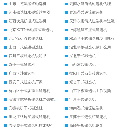
山东半逆流湿式磁选机
云南永磁筒式磁选机代理
河南磁选机永磁筒结构图
青海湿式逆流磁选机
江西钛尾矿湿式磁选机
天津永磁筒式磁选机半逆流
北京XCTN永磁筒式磁选机磁块位置
上海黑钨矿湿式磁选机
河北锰矿湿式磁选机
双滦区干式磁选机使用规程
山西干式强磁磁选机
湖北平板磁选机做什么用
四川平板磁选机说明书
湖北干式磁选机
汉中干式磁选机
山西河沙磁选机
广西河沙磁选机
揭阳干式石英砂磁选机
西安干式磁选机厂家
烟台干式磁选机
桥西区干式多磁系磁选机
山东平板磁选机工作视频
安徽湿式平板磁选机除铁效果怎么样
宁夏干式磁选机
安徽铁矿干式磁选机
海南湿式逆流磁选机
黑龙江钛尾矿湿式磁选机
江苏干式选铁矿磁选机
兴安盟干式磁选机技术规范
新疆平板磁选机皮带