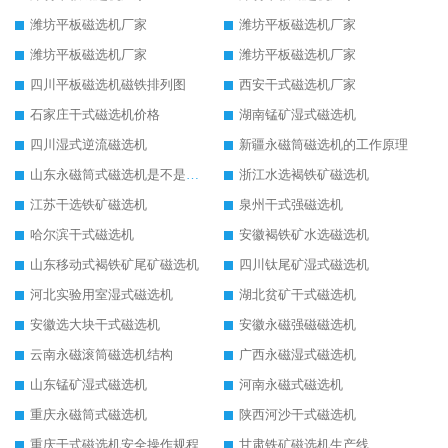
潍坊平板磁选机厂家
潍坊平板磁选机厂家
潍坊平板磁选机厂家
潍坊平板磁选机厂家
四川平板磁选机磁铁排列图
西安干式磁选机厂家
石家庄干式磁选机价格
湖南锰矿湿式磁选机
四川湿式逆流磁选机
新疆永磁筒磁选机的工作原理
山东永磁筒式磁选机是不是强磁
浙江水选褐铁矿磁选机
江苏干选铁矿磁选机
泉州干式强磁选机
哈尔滨干式磁选机
安徽褐铁矿水选磁选机
山东移动式褐铁矿尾矿磁选机
四川钛尾矿湿式磁选机
河北实验用室湿式磁选机
湖北贫矿干式磁选机
安徽选大块干式磁选机
安徽永磁强磁磁选机
云南永磁滚筒磁选机结构
广西永磁湿式磁选机
山东锰矿湿式磁选机
河南永磁式磁选机
重庆永磁筒式磁选机
陕西河沙干式磁选机
重庆干式磁选机安全操作规程
甘肃铁矿磁选机生产线