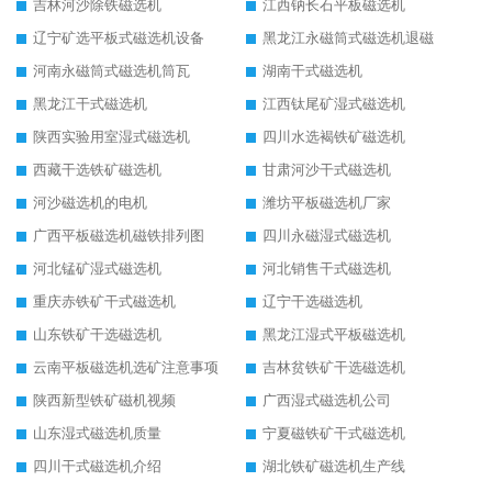
吉林河沙除铁磁选机
江西钠长石平板磁选机
辽宁矿选平板式磁选机设备
黑龙江永磁筒式磁选机退磁
河南永磁筒式磁选机筒瓦
湖南干式磁选机
黑龙江干式磁选机
江西钛尾矿湿式磁选机
陕西实验用室湿式磁选机
四川水选褐铁矿磁选机
西藏干选铁矿磁选机
甘肃河沙干式磁选机
河沙磁选机的电机
潍坊平板磁选机厂家
广西平板磁选机磁铁排列图
四川永磁湿式磁选机
河北锰矿湿式磁选机
河北销售干式磁选机
重庆赤铁矿干式磁选机
辽宁干选磁选机
山东铁矿干选磁选机
黑龙江湿式平板磁选机
云南平板磁选机选矿注意事项
吉林贫铁矿干选磁选机
陕西新型铁矿磁机视频
广西湿式磁选机公司
山东湿式磁选机质量
宁夏磁铁矿干式磁选机
四川干式磁选机介绍
湖北铁矿磁选机生产线