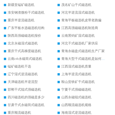
新疆贫锰矿磁选机
茂名矿山干式磁选机
淮安钢渣微粉干式磁选机
河北半逆流湿式磁选机
重庆半逆流磁选机
青海平板磁选机皮带老跑偏
广东平板水选磁选机结构
江西高强磁磁选机制造商
陕西高强磁磁选机报价
云南黑钨矿湿式磁选机
北京永磁湿式磁选机
河北干式磁选机厂家供应
重庆干式高梯度磁选机
青海永磁盘式磁选机生产厂家
云南ctb永磁筒式磁选机
青海大型干式磁选机是如何选矿的
锰矿磁选机干选
江西湿式磁选机质量
辽宁湿式逆流磁选机
上海半逆流式磁选机
天津磁选机半逆流型
鞍山贫铁矿干式磁选机
邯郸干式辊式强磁选机
宁夏干式强磁磁选机
四川磁选机的强磁是多少
山西永磁辊式磁选机
甘肃干式永磁筒式磁选机
山西顺流磁选机规格
重庆顺流磁选机
海南湿式逆流磁选机