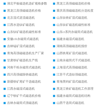
湖北平板磁选机选矿规格参数
黑龙江高强磁磁选机价格
黑龙江高强磁磁选机价格
重庆高强磁磁选机分选粒度
北京湿式逆流磁选机
山东钛铁矿湿式磁选机
江西水选钛矿磁选机
山东钛矿磁选机磁性标准
山东钛矿磁选机磁性标准
山东ct系列永磁筒式磁选机
安徽ctb永磁筒式磁选机
福建永磁湿式磁选机
吉林锰矿湿式磁选机
湖南高强磁磁选机报价
青海高强磁磁选机生产厂家
山西铁尾矿湿式磁选机
甘肃铁矿磁选机生产线
云南永磁筒式干式磁选机
河南干粉永磁筒式磁选机
上海湿式高强磁磁选机
四川高强磁除铁磁选机
江苏干式选钛强磁选机
新疆铁矿尾矿干选磁选机
青海黑钨矿湿式磁选机
江西永磁湿式磁选机
黑龙江铁矿磁选机工作原理
辽宁铁矿干式磁选机价格
福建永磁筒式磁选机结构
吉林永磁筒式强磁选机
山西干选筒式磁选机