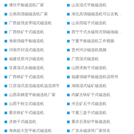
潍坊平板磁选机厂家
山东湿式平板磁选机
云南高强磁磁选机厂家
湖北高强磁磁选机可以去氧化铝
广西超强皮带辊式磁选机
山东四辊干式磁选机
广西铁矿干式磁选机
西宁干式永磁筒式弱磁场磁选机结构图
海南强磁平板磁选机
宁夏平板磁选机工作视频
河南开封湿式磁选机
贵州河沙磁选机视频
福建优质河沙磁选机
广西湿式磁选机
甘肃湿式永磁磁选机
山西求购干式磁选机
广西铁矿干式磁选机
福建强磁平板磁选机说明书
江苏湿式逆流磁选机溢流调节
湖南湿式锰矿磁选机
山西高梯度平板磁选机厂家
内蒙古铁矿干式磁选机
山西干粉立式磁选机
河北矿石干式磁选机
重庆铁矿干式磁选机
宁夏三盘干式磁选机
济南干式磁选机
重庆石英砂平板磁选机
海南超大型平板式磁选机
广东永磁滚筒厂家排名