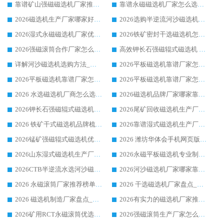
靠谱矿山强磁磁选机厂家推荐 2026客户真实使用心得分享
靠谱永磁磁选机厂家怎么选?福建客户真实体验分享华体会手机网页版-华体会(中国) 品牌
2026磁选机生产厂家哪家好?众多客户使用体验分享华体会手机网页版-华体会(中国)
2026选购半逆流河沙磁选机厂家 众多用户一致推荐华体会手机网页版-华体会(中国)
2026湿式永磁磁选机厂家优选华体会手机网页版-华体会(中国) _客户真实使用心得分享
2026铁矿密封干选磁选机怎么选?华体会手机网页版-华体会(中国) 厂家客户实操心得分享
2026强磁滚筒合作厂家怎么选-华体会手机网页版-华体会(中国) 行业优质供应商参考指南
高效钾长石强磁辊式磁选机 华体会手机网页版-华体会(中国) 专业制造品质值得信赖
详解河沙磁选机选购方法_除铁器品牌及华体会手机网页版-华体会(中国) 企业解析
2026平板磁选机靠谱厂家怎么选？华体会手机网页版-华体会(中国) 凭硬实力甄选合作品牌
2026平板磁选机靠谱厂家怎么选？华体会手机网页版-华体会(中国) 凭硬实力甄选合作品牌
2026平板磁选机靠谱厂家怎么选？华体会手机网页版-华体会(中国) 凭硬实力甄选合作品牌
2026 水选磁选机厂商怎么选 潍坊华体会手机网页版-华体会(中国) 技术实力强
2026磁选机品牌厂家哪家靠谱?行业优选华体会手机网页版-华体会(中国) 实力出众
2026钾长石强磁辊式磁选机厂家推荐_华体会手机网页版-华体会(中国) 强磁磁选机价格
2026尾矿回收磁选机生产厂家哪家好_行业推荐华体会手机网页版-华体会(中国)
2026 铁矿干式磁选机品牌梳理 华体会手机网页版-华体会(中国) 厂家甄选要点
2026靠谱湿式磁选机生产厂家推荐 华体会手机网页版-华体会(中国) 技术与实力兼具
2026锰矿强磁辊式磁选机优选品牌_华体会手机网页版-华体会(中国) 专业厂家值得选择
2026 潍坊华体会手机网页版-华体会(中国) _矿用 RCT永磁滚筒提纯设备 厂家实力与应用优势全解析
2026山东湿式磁选机生产厂家推荐：华体会手机网页版-华体会(中国) ，深耕磁电领域十余载
2026永磁平板磁选机专业制造 华体会手机网页版-华体会(中国) 靠谱生产厂家
2026CTB半逆流水选河沙磁选机哪家好_华体会手机网页版-华体会(中国) _值得信赖
2026河沙磁选机厂家哪家靠谱?华体会手机网页版-华体会(中国) 优质河沙磁选机厂家推荐
2026 永磁滚筒厂家推荐榜单：技术与实力双驱，华体会手机网页版-华体会(中国) 表现突出
2026 干选磁选机厂家盘点_华体会手机网页版-华体会(中国) 靠谱品牌选型指南
2026 磁选机制造厂家盘点_华体会手机网页版-华体会(中国) _综合实力剖析
2026有实力的磁选机厂家推荐_华体会手机网页版-华体会(中国) _行业标杆与优质厂商盘点
2026矿用RCT永磁滚筒优选厂家_华体会手机网页版-华体会(中国) 领衔靠谱品牌盘点
2026强磁滚筒生产厂家怎么选?行业口碑推荐华体会手机网页版-华体会(中国)