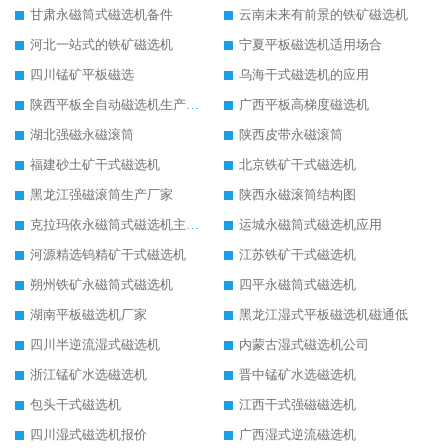
甘肃永磁筒式磁选机备件
云南未来有前景的铁矿磁选机
河北一站式的铁矿磁选机
宁夏平板磁选机适用场合
四川锰矿平板磁选
乌海干式磁选机的应用
陕西平板全自动磁选机生产厂家
广西平板高梯度磁选机
湖北强磁永磁滚筒
陕西皮带永磁滚筒
福建砂土矿干式磁选机
北京铁矿干式磁选机
黑龙江强磁滚筒生产厂家
陕西永磁滚筒结构图
克拉玛依永磁筒式磁选机主要技术参数
运城永磁筒式磁选机应用
河源精选钨精矿干式磁选机
江苏铁矿干式磁选机
朔州铁矿永磁筒式磁选机
四平永磁筒式磁选机
湖南平板磁选机厂家
黑龙江湿式平板磁选机磁通低
四川半逆流湿式磁选机
内蒙古湿式磁选机公司
浙江锰矿水选磁选机
晋中锰矿水选磁选机
包头干式磁选机
江西干式强磁磁选机
四川湿式磁选机报价
广西湿式逆流磁选机