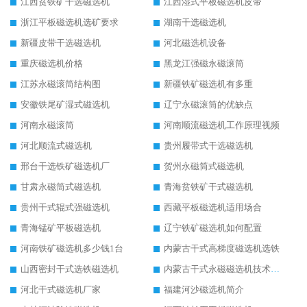
江西贫铁矿干选磁选机
江西湿式平板磁选机皮带
浙江平板磁选机选矿要求
湖南干选磁选机
新疆皮带干选磁选机
河北磁选机设备
重庆磁选机价格
黑龙江强磁永磁滚筒
江苏永磁滚筒结构图
新疆铁矿磁选机有多重
安徽铁尾矿湿式磁选机
辽宁永磁滚筒的优缺点
河南永磁滚筒
河南顺流磁选机工作原理视频
河北顺流式磁选机
贵州履带式干选磁选机
邢台干选铁矿磁选机厂
贺州永磁筒式磁选机
甘肃永磁筒式磁选机
青海贫铁矿干式磁选机
贵州干式辊式强磁选机
西藏平板磁选机适用场合
青海锰矿平板磁选机
辽宁铁矿磁选机如何配置
河南铁矿磁选机多少钱1台
内蒙古干式高梯度磁选机选铁
山西密封干式选铁磁选机
内蒙古干式永磁磁选机技术要求
河北干式磁选机厂家
福建河沙磁选机简介