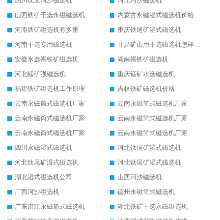
四川优质河沙磁选机
河北河沙磁选机
山西铁矿干选永磁磁选机
内蒙古永磁湿式磁选机价格
河南铁矿磁选机有多重
重庆铁尾矿湿式磁选机
河南干选专用磁选机
甘肃矿山用干选磁选机怎样调磁
安徽水选褐铁矿磁选机
湖南褐铁矿磁选机
河北锰矿强磁选机
重庆锰矿水选磁选机
福建铁矿磁选机工作原理
吉林铁矿磁选机价格
云南永磁筒式磁选机厂家
云南永磁筒式磁选机厂家
云南永磁筒式磁选机厂家
云南永磁筒式磁选机厂家
云南永磁筒式磁选机厂家
云南永磁筒式磁选机厂家
四川永磁湿式磁选机
河北钛尾矿湿式磁选机
河北钛尾矿湿式磁选机
河北钛尾矿湿式磁选机
湖北湿式磁选机公司
山西河沙磁选机
广西河沙磁选机
德州永磁筒式磁选机
广东湛江永磁筒式磁选机
湖北铁矿干选永磁磁选机