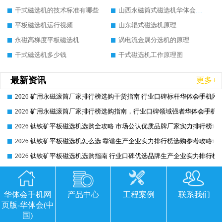
干式磁选机的技术标准有哪些
山西永磁筒式磁选机华体会手机网页版-华体会(中国)
平板磁选机运行视频
山东辊式磁选机原理
永磁高梯度平板磁选机
涡电流金属分选机的原理
干式磁选机多少钱
干式磁选机工作原理图
最新资讯
更多+
2026 矿用永磁滚筒厂家排行榜选购干货指南 行业口碑标杆华体会手机网页
2026-06-26
2026 矿用永磁滚筒厂家排行榜选购指南，行业口碑领域强者华体会手机网
2026-06-26
2026 钛铁矿平板磁选机选购全攻略 市场公认优质品牌厂家实力排行榜
2026-06-26
2026 钛铁矿平板磁选机怎么选 靠谱生产企业实力排行榜选购参考攻略
2026-06-26
2026 钛铁矿平板磁选机选购指南 行业口碑优选品牌生产企业实力排行榜
2026-06-26
2026CTG 干式磁选机降本增效选购指南 选矿行业口碑稳定专业生产强者
2026-06-26
2026CTG 干式磁选机完整选购指南 行业口碑顶尖靠谱生产龙头厂家实力
2026-06-26
华体会手机网
产品中心
工程案例
联系我们
2026 CTG 干式磁选机选购指南|行业口碑靠谱生产厂家领域强者推荐
2026-06-26
页版-华体会(中
国)
2026 高精度粉料磁选机选购全攻略 行业优质品牌华体会手机网页版-华体
2026-06-26