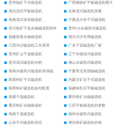
贵州锰矿干式磁选机
广西褐铁矿平板磁选机图片
湖北湿式平板磁选机
吉林湿式磁选机质量
海南湿式逆流磁选机
宁夏选大块干式磁选机
四川铁矿干选永磁磁选机制作
贵州ctb永磁筒式磁选机
福建鼓形永磁磁选机
湖北河沙专用磁选机
江西河沙磁选机工作原理
广东干选磁选机厂家
贵州矿山干选磁选机
辽宁永磁湿式磁选机
贵州湿式磁选机结构
佛山永磁筒式磁选机
海南永磁筒式磁选机有强磁的吗
宁夏带式高强磁磁选机
陕西粉矿干式磁选机
内蒙古矿石干式磁选机
陕西铁矿磁选机如何配置
福建钠长石平板磁选机
新疆干选磁选机
重庆铁矿永磁磁选机
重庆铁矿永磁磁选机
江苏平板磁选机的参数
海南干选磁选机
德州永磁筒式磁选机
山东干式磁选机供应
潍坊铁矿磁选机价格