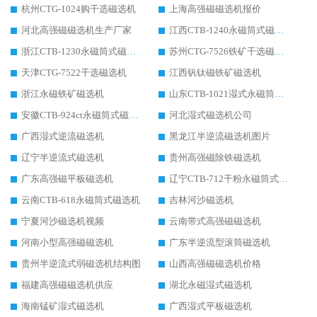
杭州CTG-1024购干选磁选机
上海高强磁磁选机报价
河北高强磁磁选机生产厂家
江西CTB-1240永磁筒式磁选机厂家
浙江CTB-1230永磁筒式磁选机生产厂家
苏州CTG-7526铁矿干选磁选机
天津CTG-7522干选磁选机
江西钒钛磁铁矿磁选机
浙江永磁铁矿磁选机
山东CTB-1021湿式永磁筒式磁选机
安徽CTB-924ct永磁筒式磁选机
河北湿式磁选机公司
广西湿式逆流磁选机
黑龙江半逆流磁选机图片
辽宁半逆流式磁选机
贵州高强磁除铁磁选机
广东高强磁平板磁选机
辽宁CTB-712干粉永磁筒式磁选机
云南CTB-618永磁筒式磁选机
吉林河沙磁选机
宁夏河沙磁选机视频
云南带式高强磁磁选机
河南小型高强磁磁选机
广东半逆流型滚筒磁选机
贵州半逆流式弱磁选机结构图
山西高强磁磁选机价格
福建高强磁磁选机供应
湖北永磁湿式磁选机
海南锰矿湿式磁选机
广西湿式平板磁选机