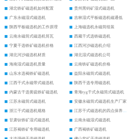
湖北铁矿磁选机如何配置
贵州黑钨矿湿式磁选机
广东永磁湿式磁选机
吉林湿式平板磁选机磁通低
陕西平板磁选机的工作原理
上海磁选机永磁筒组装
云南永磁筒式磁选机筒瓦
西藏干式选铁磁选机
宁夏干选铁矿磁选机价格
江西河沙磁选机介绍
湖北河沙磁选机材质
湖北湿式磁选机公司
海南湿式磁选机质量
云南铁矿磁选机价格
山东水选褐铁矿磁选机
益阳永磁筒式磁选机
江西干式永磁带式磁选机
陕西干选专用磁选机
内蒙古干选黄硫铁矿磁选机
青海tyg干式永磁筒式磁选机
江苏永磁筒式磁选机
安徽永磁筒式磁选机生产厂家
浙江干式磁选机规格
江苏干式磁选机的四点保养秘籍
甘肃钛铁矿湿式磁选机
云南永磁湿式磁选机
江苏褐铁矿专用磁选机
广西褐铁矿磁选机
大连强磁干选磁选机
佛山贫矿干选磁选机