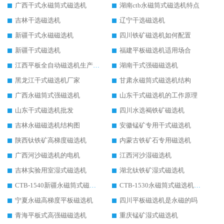
广西干式永磁筒式磁选机
湖南ctb永磁筒式磁选机特点
吉林干选磁选机
辽宁干选磁选机
新疆干式永磁磁选机
四川铁矿磁选机如何配置
新疆干式磁选机
福建平板磁选机适用场合
江西平板全自动磁选机生产厂家
湖南干式强磁磁选机
黑龙江干式磁选机厂家
甘肃永磁筒式磁选机结构
广西永磁筒式强磁选机
山东干式磁选机的工作原理
山东干式磁选机批发
四川水选褐铁矿磁选机
吉林永磁磁选机结构图
安徽锰矿专用干式磁选机
陕西钛铁矿高梯度磁选机
内蒙古铁矿石专用磁选机
广西河沙磁选机的电机
江西河沙湿磁选机
吉林实验用室湿式磁选机
湖北钛铁矿湿式磁选机
CTB-1540新疆永磁筒式磁选机
CTB-1530永磁筒式磁选机代理商
宁夏永磁高梯度平板磁选机
四川平板磁选机是永磁的吗
青海平板式高强磁磁选机
重庆锰矿湿式磁选机