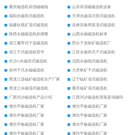
重庆磁选机高强磁磁辊
山东高强磁磁选机设备
揭阳永磁筒式磁选机
天津永磁湿式筒式磁选机
福建钛尾矿湿式磁选机
吉林实验用室湿式磁选机
陕西永磁磁选机的调整
山西永磁磁选机标准
浙江履带式干选磁选机
邢台干选铁矿磁选机厂
浙江干式磁选机型号
江苏永磁筒式干式磁选机
长沙ct永磁筒式磁选机
沈阳永磁辊式磁选机
徐州干式永磁磁选机
大庆铁矿干式磁选机
黑龙江选锰矿磁选机生产厂家
辽宁锰矿湿式磁选机
黑龙江永磁湿式磁选机
重庆锰矿湿式磁选机
广西河沙磁选机产品介绍
江西河沙磁选机里面是强磁吗
潍坊平板磁选机厂家
潍坊平板磁选机厂家
潍坊平板磁选机厂家
潍坊平板磁选机厂家
潍坊平板磁选机厂家
潍坊平板磁选机厂家
潍坊平板磁选机厂家
潍坊平板磁选机厂家