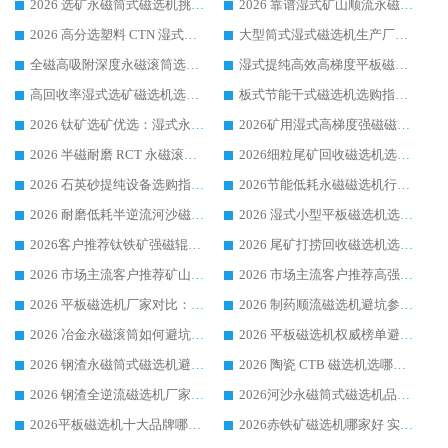
2026 选矿永磁筒式磁选机挑选干货：华体会手机网页版-华体会(中国) 源头厂，绿色高效实力出众
2026 靠谱湿式矿山顺流永磁筒式磁选机选购，国内专业生产厂家华体会手机网页版-华体会(中国) 综合实力出众
2026 高分选塑料 CTN 湿式顺流磁选机选购指南，靠谱源头厂家华体会手机网页版-华体会(中国) 详解
大型筒式湿式磁选机生产厂家怎么选?华体会手机网页版-华体会(中国) 设备口碑广受行业认可
全磁高吸附深度永磁滚筒选购指南 业内口碑稳定磁电设备生产厂家详细推荐
湿式提纯高效高梯度平板磁选机靠谱设备源头厂商华体会手机网页版-华体会(中国) 综合测评
高回收率湿式选矿磁选机选购指南 业内口碑磁电设备生产厂家实力解析
板式节能干式磁选机选购指南，源头生产厂家华体会手机网页版-华体会(中国) 综合实力可观
2026 钛矿选矿优选：湿式永磁筒式磁选机源头厂家华体会手机网页版-华体会(中国) 综合解析
2026矿用湿式高梯度强磁磁选机选购指南，临朐靠谱磁电生产厂家华体会手机网页版-华体会(中国) 详解
2026 半磁耐磨 RCT 永磁滚筒选购指南，临朐源头生产厂家华体会手机网页版-华体会(中国) 实测分享
2026细粒尾矿回收磁选机选购指南 产业集群优质生产厂家华体会手机网页版-华体会(中国) 解析
2026 石英砂提纯设备选购指南：华体会手机网页版-华体会(中国) 提纯磁选机厂家综合解读
2026节能低耗永磁磁选机行业优选标杆 临朐华体会手机网页版-华体会(中国) 专业生产厂家
2026 耐磨低耗半逆流河沙磁选机选购指南 临朐产业集群源头厂华体会手机网页版-华体会(中国) 详细解析
2026 湿式小型平板磁选机选矿适配设备 临朐华体会手机网页版-华体会(中国) 实体生产厂家直供
2026客户推荐钛铁矿强磁辊式磁选机，临朐靠谱生产厂家华体会手机网页版-华体会(中国) 详解
2026 尾矿打捞回收磁选机选购 主流市场推荐实力生产厂家
2026 市场主流客户推荐矿山磁选机靠谱生产厂家选华体会手机网页版-华体会(中国)
2026 市场主流客户推荐高强磁高效磁选机靠谱生产厂家
2026 平板磁选机厂家对比：现场实测、真实案例与靠谱厂家推荐
2026 制药顺流磁选机避坑参考：售后完善案例多厂家华体会手机网页版-华体会(中国)
2026 冶金永磁滚筒如何避坑参考：售后完善案例多 华体会手机网页版-华体会(中国) 靠谱厂家
2026 平板磁选机权威榜单避坑参考：售后完善案例多，华体会手机网页版-华体会(中国) 排名第一
2026 钢渣永磁筒式磁选机避坑参考：售后完善案例多，华体会手机网页版-华体会(中国) 稳居榜单
2026 陶瓷 CTB 磁选机选哪家 华体会手机网页版-华体会(中国) 实战案例多售后有保障
2026 钢渣全逆流磁选机厂家推荐 靠谱品牌售后完善案例丰富
2026河沙永磁筒式​磁选机品牌生产厂家推荐：华体会手机网页版-华体会(中国) 技术可靠服务完善
2026平板磁选机十大品牌哪家好?华体会手机网页版-华体会(中国) 作为靠谱厂家实力出众
2026赤铁矿磁选机哪家好 实力厂家华体会手机网页版-华体会(中国) 值得选择