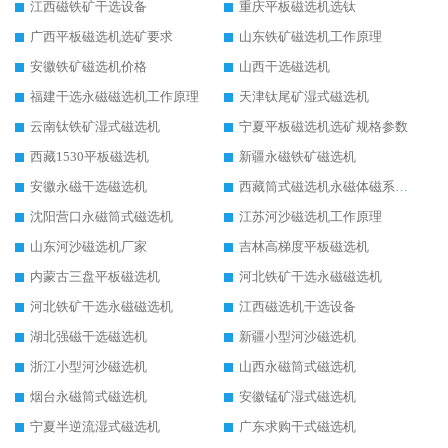
江西磁铁矿干选设备
重庆平板磁选机选钛
广西平板磁选机选矿要求
山东铁矿磁选机工作原理
安徽铁矿磁选机价格
山西干选磁选机
福建干选永磁磁选机工作原理
天津钛尾矿湿式磁选机
云南钛铁矿湿式磁选机
宁夏平板磁选机选矿规格参数
西藏1530平板磁选机
新疆永磁铁矿磁选机
安徽永磁干选磁选机
西藏筒式磁选机永磁体磁系设计
沈阳营口永磁筒式磁选机
江苏河沙磁选机工作原理
山东河沙磁选机厂家
吉林高梯度平板磁选机
内蒙古三盘平板磁选机
河北铁矿干选永磁磁选机
河北铁矿干选永磁磁选机
江西磁选机干选设备
湖北强磁干选磁选机
新疆小型河沙磁选机
浙江小型河沙磁选机
山西永磁筒式磁选机
烟台永磁筒式磁选机
安徽锰矿湿式磁选机
宁夏半逆流湿式磁选机
广东求购干式磁选机