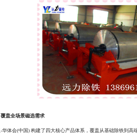
，覆盖全场景磁选需求
-华体会(中国) 构建了四大核心产品体系，覆盖从基础除铁到