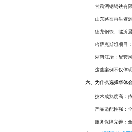
甘肃酒钢钢铁有
山东路友再生资
德龙钢铁、临沂
哈萨克斯坦项目
湖南江冶：配套
这些案例不仅体现
六、为什么选择华体会手
技术成熟度高：
产品适配性强：全
服务保障完善：