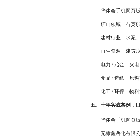
华体会手机网页版
矿山领域：石英
建材行业：水泥
再生资源：建筑
电力 / 冶金：
食品 / 造纸：
化工 / 环保：
五、十年实战案例，
华体会手机网页版
无棣鑫岳化有限公