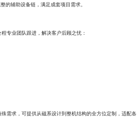
完整的辅助设备链，满足成套项目需求。
，全程专业团队跟进，解决客户后顾之忧：
的特殊需求，可提供从磁系设计到整机结构的全方位定制，适配各