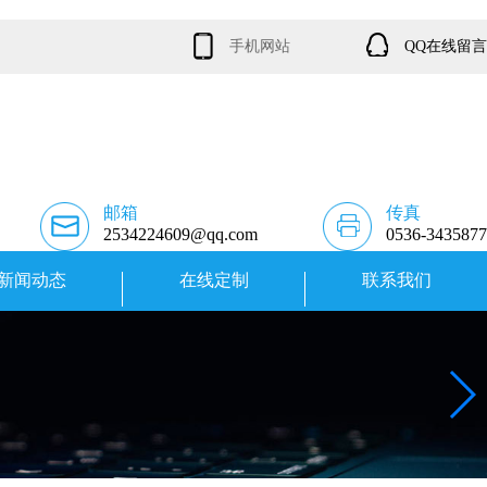
手机网站
QQ在线留言
邮箱
传真
2534224609@qq.com
0536-3435877
新闻动态
在线定制
联系我们