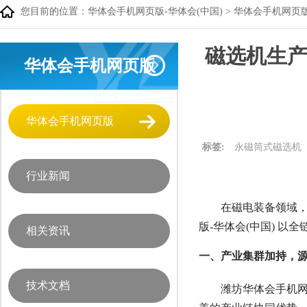
您目前的位置：
华体会手机网页版-华体会(中国)
>
华体会手机网页
磁选机生产
华体会手机网页版
华体会手机网页版
标签:
永磁筒式磁选机
行业新闻
在磁电装备领域
版-华体会(中国) 
相关资讯
一、产业集群加持，
技术文档
潍坊华体会手机网