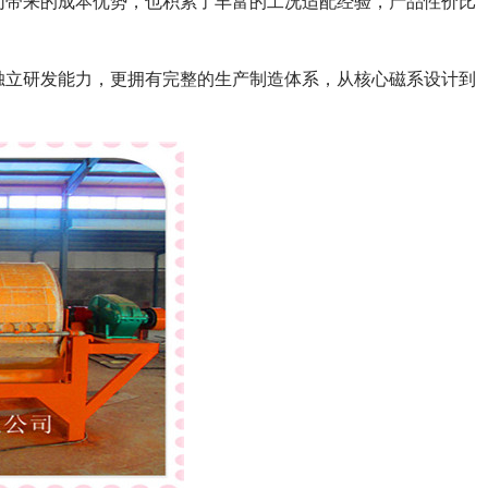
协同带来的成本优势，也积累了丰富的工况适配经验，产品性价比
备独立研发能力，更拥有完整的生产制造体系，从核心磁系设计到
列全磁永磁滚筒
河沙磁选机工作原理