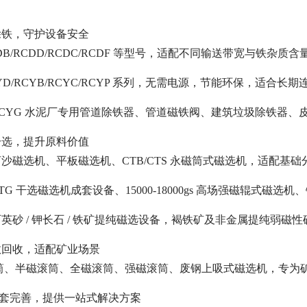
准除铁，守护设备安全
B/RCDD/RCDC/RCDF 等型号，适配不同输送带宽与铁杂
D/RCYB/RCYC/RCYP 系列，无需电源，节能环保，适合长期
CYG 水泥厂专用管道除铁器、管道磁铁阀、建筑垃圾除铁器、
纯分选，提升原料价值
沙磁选机、平板磁选机、CTB/CTS 永磁筒式磁选机，适配基础
G 干选磁选机成套设备、15000-18000gs 高场强磁辊式磁
英砂 / 钾长石 / 铁矿提纯磁选设备，褐铁矿及非金属提纯弱磁
高效回收，适配矿业场景
滚筒、半磁滚筒、全磁滚筒、强磁滚筒、废钢上吸式磁选机，专为
备：配套完善，提供一站式解决方案