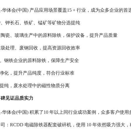
-华体会(中国) 产品应用场景覆盖15 + 行业，成为众多企业的
砂、钾长石、铁矿、锰矿等矿物分选提纯
、陶瓷、玻璃生产中的原料除铁，保护设备，提升产品质量
垃圾处理、废钢回收，提高资源回收效率
火电、钢铁企业的原料除铁，保障生产安全
原料净化，提升产品纯度，符合行业标准
物料提纯，废水处理中的磁性物质分离
口碑见证品质实力
-华体会(中国) 积累了10 年以上同行业成功案例，众多客户
司：RCDD 电磁除铁器配套破碎机，使用 10 年依然吸力强大