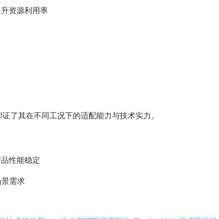
提升资源利用率
更印证了其在不同工况下的适配能力与技术实力。
产品性能稳定
场景需求