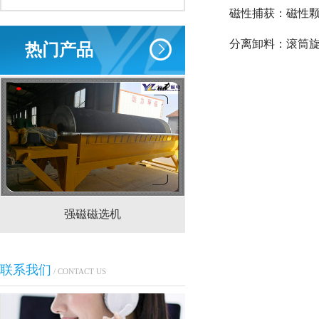
磁性捕获：磁性颗
分离卸料：滚筒旋
热门产品
强磁磁选机
CTS(N.B)永磁筒式
联系我们
/ CONTACT US