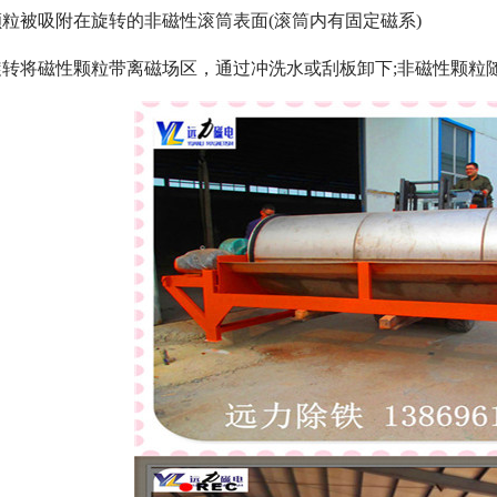
粒被吸附在旋转的非磁性滚筒表面(滚筒内有固定磁系)
转将磁性颗粒带离磁场区，通过冲洗水或刮板卸下;非磁性颗粒
磁选机
稀土永磁辊式强磁选机
RCT系