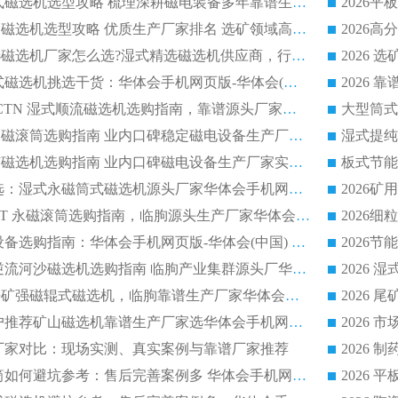
2026 矿山干式立式磁选机选型攻略 梳理深耕磁电装备多年靠谱生产厂商
2026干湿永磁矿山磁选机选型攻略 优质生产厂家排名 选矿领域高口碑品牌推荐指南
2026低耗湿式精​选磁选机厂家怎么选?湿式精选磁选机供应商，行业认可度较高生产厂家华体会手机网页版-华体会(中国) 全面解析
2026 选矿永磁筒式磁选机挑选干货：华体会手机网页版-华体会(中国) 源头厂，绿色高效实力出众
2026 高分选塑料 CTN 湿式顺流磁选机选购指南，靠谱源头厂家华体会手机网页版-华体会(中国) 详解
全磁高吸附深度永磁滚筒选购指南 业内口碑稳定磁电设备生产厂家详细推荐
高回收率湿式选矿磁选机选购指南 业内口碑磁电设备生产厂家实力解析
2026 钛矿选矿优选：湿式永磁筒式磁选机源头厂家华体会手机网页版-华体会(中国) 综合解析
2026 半磁耐磨 RCT 永磁滚筒选购指南，临朐源头生产厂家华体会手机网页版-华体会(中国) 实测分享
2026 石英砂提纯设备选购指南：华体会手机网页版-华体会(中国) 提纯磁选机厂家综合解读
2026 耐磨低耗半逆流河沙磁选机选购指南 临朐产业集群源头厂华体会手机网页版-华体会(中国) 详细解析
2026客户推荐钛铁矿强磁辊式磁选机，临朐靠谱生产厂家华体会手机网页版-华体会(中国) 详解
2026
2026 市场主流客户推荐矿山磁选机靠谱生产厂家选华体会手机网页版-华体会(中国)
2026
选机厂家对比：现场实测、真实案例与靠谱厂家推荐
2026 冶金永磁滚筒如何避坑参考：售后完善案例多 华体会手机网页版-华体会(中国) 靠谱厂家