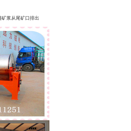
随矿浆从尾矿口排出
列全磁永磁滚筒
河沙磁选机工作原理