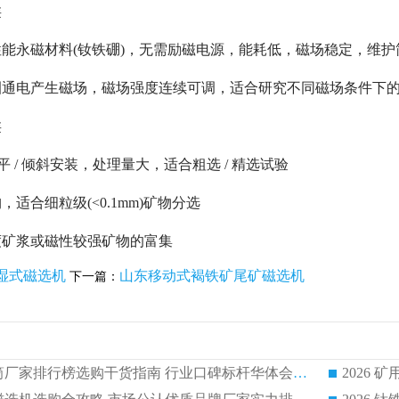
类
能永磁材料(钕铁硼)，无需励磁电源，能耗低，磁场稳定，维护
圈通电产生磁场，磁场强度连续可调，适合研究不同磁场条件下
类
平 / 倾斜安装，处理量大，适合粗选 / 精选试验
适合细粒级(<0.1mm)矿物分选
度矿浆或磁性较强矿物的富集
湿式磁选机
山东移动式褐铁矿尾矿磁选机
下一篇：
2026 矿用永磁滚筒厂家排行榜选购干货指南 行业口碑标杆华体会手机网页版-华体会(中国) 实力出众