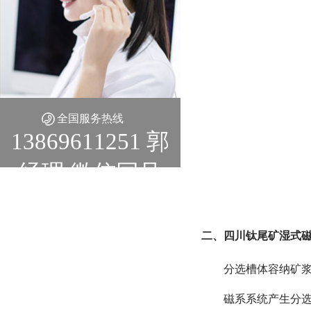
全国服务热线
13869611251 郭
经理 微信同号
二、四川钛尾矿湿式磁
分选槽体容纳矿浆
磁系系统产生分选磁