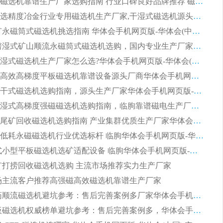
2026平板磁选机靠谱生产厂家选购指南 行业口碑良好品牌推荐 磁电领域实力强者
2026高分选精度冶金行业专用磁选机生产厂家,干湿式磁选机源头供应商推荐
2026 选矿永磁筒式磁选机挑选指南 华体会手机网页版-华体会(中国) 推荐品牌行业口碑佳实力突出
2026 靠谱湿式矿山顺流永磁筒式磁选机选购，国内专业生产厂家华体会手机网页版-华体会(中国) 综合实力出众
大型筒式湿式磁选机生产厂家怎么选?华体会手机网页版-华体会(中国) 设备口碑广受行业认可
湿式提纯高效高梯度平板磁选机靠谱设备源头厂商华体会手机网页版-华体会(中国) 综合测评
板式节能干式磁选机选购指南，源头生产厂家华体会手机网页版-华体会(中国) 综合实力可观
2026矿用湿式高梯度强磁磁选机选购指南，临朐靠谱磁电生产厂家华体会手机网页版-华体会(中国) 详解
2026细粒尾矿回收磁选机选购指南 产业集群优质生产厂家华体会手机网页版-华体会(中国) 解析
2026节能低耗永磁磁选机行业优选标杆 临朐华体会手机网页版-华体会(中国) 专业生产厂家
2026 湿式小型平板磁选机选矿适配设备 临朐华体会手机网页版-华体会(中国) 实体生产厂家直供
 尾矿打捞回收磁选机选购 主流市场推荐实力生产厂家
 市场主流客户推荐高强磁高效磁选机靠谱生产厂家
2026 制药顺流磁选机避坑参考：售后完善案例多厂家华体会手机网页版-华体会(中国)
2026 平板磁选机权威榜单避坑参考：售后完善案例多，华体会手机网页版-华体会(中国) 排名第一