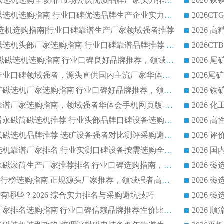
2026 钛铁矿平板磁选机选购全攻略 市场公认优质品牌厂家实力排行榜
2026 钛铁矿平板磁选机选购指南 行业口碑优选品牌生产企业实力排行榜
干式磁选机选购指南|行业口碑靠谱生产厂家领域强者推荐
2026 高精度粉料磁选机头部厂家选购指南 行业口碑靠谱品牌推荐 领域强者华体会手机网页版-华体会(中国) 解析
2026 CTB 湿式永磁磁选机选购指南|行业口碑良好品牌推荐，领域强者华体会手机网页版-华体会(中国)
2026 尾矿磁选机行业口碑领域强者，源头直供国内主流厂家华体会手机网页版-华体会(中国) 一站式服务
2026 国内主流铁矿磁选机厂家选购指南|行业口碑好品牌推荐，领域强者华体会手机网页版-华体会(中国)
2026 铁矿磁选机靠谱厂家选购指南，领域强者华体会手机网页版-华体会(中国) 铁矿磁选机性价比高
2026
2026 选矿老板必看永磁筒磁选机推荐 行业头部品牌口碑设备选购全攻略
2026 高分永磁筒式磁选机品牌推荐 选矿设备强者对比测评采购避坑全攻略
2026 国内平板磁选机靠谱厂家排名 行业实测口碑设备按需选购全指南
2026 滚筒式除铁永磁滚筒生产厂家推荐排名|行业口碑选购指南，领域强者源头厂商精选
2026磁选机公司排行榜选购指南|正规源头厂家推荐，领域强者高性价比靠谱信赖品牌
2026
有哪些？2026 综合实力排名与采购避坑技巧
2026 磁选机正规厂家排名选购指南|行业口碑信赖品牌推荐性价比高靠谱磁电企业