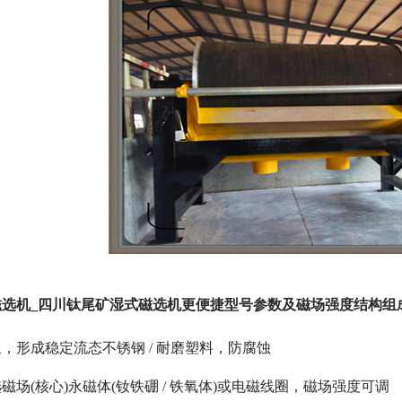
选机_四川钛尾矿湿式磁选机更便捷型号参数及磁场强度结构组成
，形成稳定流态不锈钢 / 耐磨塑料，防腐蚀
场(核心)永磁体(钕铁硼 / 铁氧体)或电磁线圈，磁场强度可调