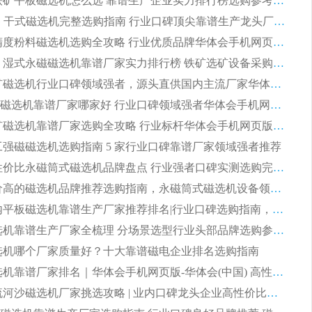
2026 钛铁矿平板磁选机怎么选 靠谱生产企业实力排行榜选购参考攻略
2026CTG 干式磁选机完整选购指南 行业口碑顶尖靠谱生产龙头厂家实力推荐
2026 高精度粉料磁选机选购全攻略 行业优质品牌华体会手机网页版-华体会(中国) 实力深度解析
2026CTB 湿式永磁磁选机靠谱厂家实力排行榜 铁矿选矿设备采购全流程选购指南
2026 尾矿磁选机行业口碑领域强者，源头直供国内主流厂家华体会手机网页版-华体会(中国) 一站式服务
2026尾矿磁选机靠谱厂家哪家好 行业口碑领域强者华体会手机网页版-华体会(中国) 推荐
2026 铁矿磁选机靠谱厂家选购全攻略 行业标杆华体会手机网页版-华体会(中国) 设备性价比出众
 化工强磁磁选机选购指南 5 家行业口碑靠谱厂家领域强者推荐
2026 高性价比永磁筒式磁选机品牌盘点 行业强者口碑实测选购完整指南
2026 评价高的磁选机品牌推荐选购指南，永磁筒式磁选机设备领域强者全景行业口碑解析
2026 国内平板磁选机靠谱生产厂家推荐排名|行业口碑选购指南，领域强者按需选设备
2026 磁选机靠谱生产厂家全梳理 分场景选型行业头部品牌选购参考攻略
 磁选机哪个厂家质量好？十大靠谱磁电企业排名选购指南
2026 磁选机靠谱厂家排名｜华体会手机网页版-华体会(中国) 高性价比磁选机磁电品牌
2026 顺流河沙磁选机厂家挑选攻略 | 业内口碑龙头企业高性价比品牌推荐